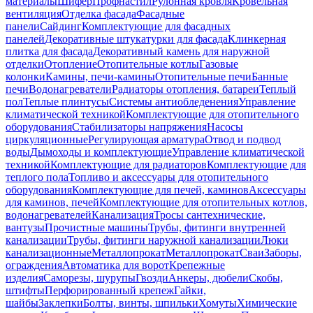
материалы
Шифер
Профнастил
Рулонная кровля
Кровельная
вентиляция
Отделка фасада
Фасадные
панели
Сайдинг
Комплектующие для фасадных
панелей
Декоративные штукатурки для фасада
Клинкерная
плитка для фасада
Декоративный камень для наружной
отделки
Отопление
Отопительные котлы
Газовые
колонки
Камины, печи-камины
Отопительные печи
Банные
печи
Водонагреватели
Радиаторы отопления, батареи
Теплый
пол
Теплые плинтусы
Системы антиобледенения
Управление
климатической техникой
Комплектующие для отопительного
оборудования
Стабилизаторы напряжения
Насосы
циркуляционные
Регулирующая арматура
Отвод и подвод
воды
Дымоходы и комплектующие
Управление климатической
техникой
Комплектующие для радиаторов
Комплектующие для
теплого пола
Топливо и аксессуары для отопительного
оборудования
Комплектующие для печей, каминов
Аксессуары
для каминов, печей
Комплектующие для отопительных котлов,
водонагревателей
Канализация
Тросы сантехнические,
вантузы
Прочистные машины
Трубы, фитинги внутренней
канализации
Трубы, фитинги наружной канализации
Люки
канализационные
Металлопрокат
Металлопрокат
Сваи
Заборы,
ограждения
Автоматика для ворот
Крепежные
изделия
Саморезы, шурупы
Гвозди
Анкеры, дюбели
Скобы,
штифты
Перфорированный крепеж
Гайки,
шайбы
Заклепки
Болты, винты, шпильки
Хомуты
Химические