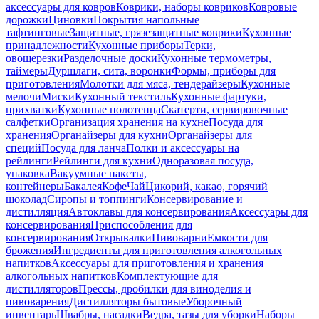
аксессуары для ковров
Коврики, наборы ковриков
Ковровые
дорожки
Циновки
Покрытия напольные
тафтинговые
Защитные, грязезащитные коврики
Кухонные
принадлежности
Кухонные приборы
Терки,
овощерезки
Разделочные доски
Кухонные термометры,
таймеры
Дуршлаги, сита, воронки
Формы, приборы для
приготовления
Молотки для мяса, тендерайзеры
Кухонные
мелочи
Миски
Кухонный текстиль
Кухонные фартуки,
прихватки
Кухонные полотенца
Скатерти, сервировочные
салфетки
Организация хранения на кухне
Посуда для
хранения
Органайзеры для кухни
Органайзеры для
специй
Посуда для ланча
Полки и аксессуары на
рейлинги
Рейлинги для кухни
Одноразовая посуда,
упаковка
Вакуумные пакеты,
контейнеры
Бакалея
Кофе
Чай
Цикорий, какао, горячий
шоколад
Сиропы и топпинги
Консервирование и
дистилляция
Автоклавы для консервирования
Аксессуары для
консервирования
Приспособления для
консервирования
Открывалки
Пивоварни
Емкости для
брожения
Ингредиенты для приготовления алкогольных
напитков
Аксессуары для приготовления и хранения
алкогольных напитков
Комплектующие для
дистилляторов
Прессы, дробилки для виноделия и
пивоварения
Дистилляторы бытовые
Уборочный
инвентарь
Швабры, насадки
Ведра, тазы для уборки
Наборы