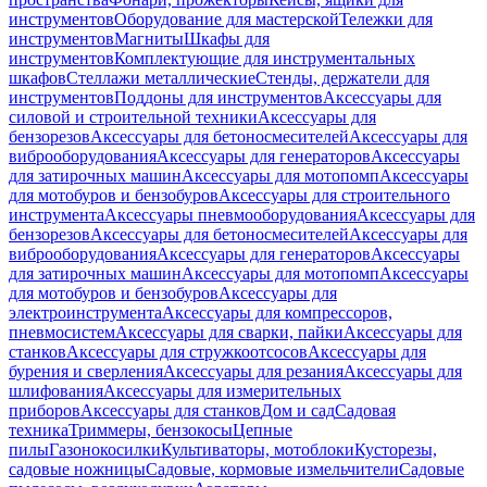
инструментов
Оборудование для мастерской
Тележки для
инструментов
Магниты
Шкафы для
инструментов
Комплектующие для инструментальных
шкафов
Стеллажи металлические
Стенды, держатели для
инструментов
Поддоны для инструментов
Аксессуары для
силовой и строительной техники
Аксессуары для
бензорезов
Аксессуары для бетоносмесителей
Аксессуары для
виброоборудования
Аксессуары для генераторов
Аксессуары
для затирочных машин
Аксессуары для мотопомп
Аксессуары
для мотобуров и бензобуров
Аксессуары для строительного
инструмента
Аксессуары пневмооборудования
Аксессуары для
бензорезов
Аксессуары для бетоносмесителей
Аксессуары для
виброоборудования
Аксессуары для генераторов
Аксессуары
для затирочных машин
Аксессуары для мотопомп
Аксессуары
для мотобуров и бензобуров
Аксессуары для
электроинструмента
Аксессуары для компрессоров,
пневмосистем
Аксессуары для сварки, пайки
Аксессуары для
станков
Аксессуары для стружкоотсосов
Аксессуары для
бурения и сверления
Аксессуары для резания
Аксессуары для
шлифования
Аксессуары для измерительных
приборов
Аксессуары для станков
Дом и сад
Садовая
техника
Триммеры, бензокосы
Цепные
пилы
Газонокосилки
Культиваторы, мотоблоки
Кусторезы,
садовые ножницы
Садовые, кормовые измельчители
Садовые