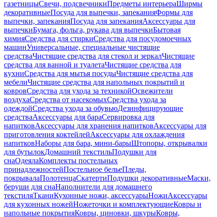
газетницы
Свечи, подсвечники
Предметы интерьера
Ширмы
декоративные
Посуда для выпечки, запекания
Формы для
выпечки, запекания
Посуда для запекания
Аксессуары для
выпечки
Бумага, фольга, рукава для выпечки
Бытовая
химия
Средства для стирки
Средства для посудомоечных
машин
Универсальные, специальные чистящие
средства
Чистящие средства для стекол и зеркал
Чистящие
средства для ванной и туалета
Чистящие средства для
кухни
Средства для мытья посуды
Чистящие средства для
мебели
Чистящие средства для напольных покрытий и
ковров
Средства для ухода за техникой
Освежители
воздуха
Средства от насекомых
Средства ухода за
одеждой
Средства ухода за обувью
Дезинфицирующие
средства
Аксессуары для бара
Сервировка для
напитков
Аксессуары для хранения напитков
Аксессуары для
приготовления коктейлей
Аксессуары для охлаждения
напитков
Наборы для бара, мини-бары
Штопоры, открывалки
для бутылок
Домашний текстиль
Подушки для
сна
Одеяла
Комплекты постельных
принадлежностей
Постельное белье
Пледы,
покрывала
Полотенца
Скатерти
Подушки декоративные
Маски,
беруши для сна
Наполнители для домашнего
текстиля
Ткани
Кухонные ножи, аксессуары
Ножи
Аксессуары
для кухонных ножей
Ножеточки и комплектующие
Ковры и
напольные покрытия
Ковры, циновки, шкуры
Ковры,