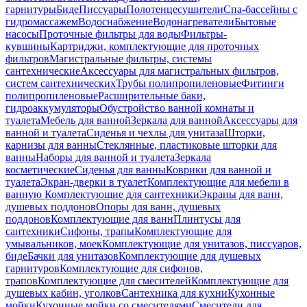
гарнитуры
Биде
Писсуары
Полотенцесушители
Спа-бассейны с
гидромассажем
Водоснабжение
Водонагреватели
Бытовые
насосы
Проточные фильтры для воды
Фильтры-
кувшины
Картриджи, комплектующие для проточных
фильтров
Магистральные фильтры, системы
сантехнические
Аксессуары для магистральных фильтров,
систем сантехнических
Трубы полипропиленовые
Фитинги
полипропиленовые
Расширительные баки,
гидроаккумуляторы
Обустройство ванной комнаты и
туалета
Мебель для ванной
Зеркала для ванной
Аксессуары для
ванной и туалета
Сиденья и чехлы для унитаза
Шторки,
карнизы для ванны
Стеклянные, пластиковые шторки для
ванны
Наборы для ванной и туалета
Зеркала
косметические
Сиденья для ванны
Коврики для ванной и
туалета
Экран-дверки в туалет
Комплектующие для мебели в
ванную
Комплектующие для сантехники
Экраны для ванн,
душевых поддонов
Опоры для ванн, душевых
поддонов
Комплектующие для ванн
Плинтусы для
сантехники
Сифоны, трапы
Комплектующие для
умывальников, моек
Комплектующие для унитазов, писсуаров,
биде
Бачки для унитазов
Комплектующие для душевых
гарнитуров
Комплектующие для сифонов,
трапов
Комплектующие для смесителей
Комплектующие для
душевых кабин, уголков
Сантехника для кухни
Кухонные
мойки
Кухонные мойки со смесителями
Смесители для