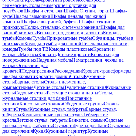
геймерские
Столы геймерские
Подставки для
ноутбуков
Шкафы и стеллажи
Шкафы
Стенки, горки
Шкафы-
купе
Шкафы-гармошки
Шкафы-пеналы для жилой
комнаты
Шкафы с витриной, буфеты
Шкафы, секции в
прихожую
Полки, стеллажи, системы хранения
Шкафы для
ванной комнаты
Вешалки, подставки для зонтов
Комоды,
тумбы
Комоды
Тумбы
Прикроватные тумбы
Обувницы, тумбы в
прихожую
Комоды, тумбы для ванной
Пеленальные столики,
комоды
Тумбы под ТВ
Комоды пластиковые
Кровати и
матрасы
Матрасы
Кровати
Детские кровати
Кроватки для
новорожденных
Надувная мебель
Наматрасники, чехлы на
матрас
Основания для
кроватей
Подматрасники
Раскладушки
Кровати-трансформеры,
шкафы-кровати
Кровати-домики
Столы
Кухонные
столы
Барные столы
Столы письменные,
компьютерные
Детские столы
Туалетные столики
Журнальные
столы
Садовые столы
Растущие столы и парты
Столы,
журнальные столики для бани
Приставные
столики
Консольные столики
Обеденные группы
Столы-
книги
Стулья
Кухонные стулья, табуреты
Барные стулья,
табуреты
Компьютерные кресла, стулья
Геймерские
кресла
Детские стулья, табуреты
Банкетки, скамьи
Садовые
кресла, стулья, табуреты
Стулья, табуреты для бани
Стульчики
для кормления
Кухня
Кухонный гарнитур
Кухонные