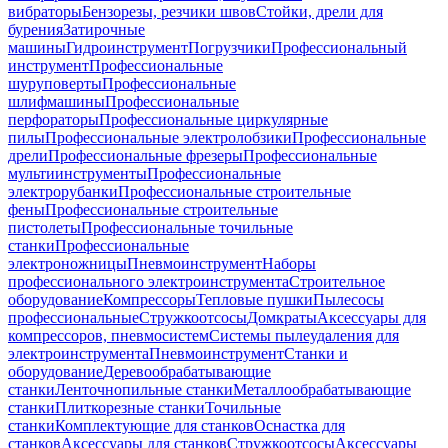
вибраторы
Бензорезы, резчики швов
Стойки, дрели для
бурения
Затирочные
машины
Гидроинструмент
Погрузчики
Профессиональный
инструмент
Профессиональные
шуруповерты
Профессиональные
шлифмашины
Профессиональные
перфораторы
Профессиональные циркулярные
пилы
Профессиональные электролобзики
Профессиональные
дрели
Профессиональные фрезеры
Профессиональные
мультиинструменты
Профессиональные
электрорубанки
Профессиональные строительные
фены
Профессиональные строительные
пистолеты
Профессиональные точильные
станки
Профессиональные
электроножницы
Пневмоинструмент
Наборы
профессионального электроинструмента
Строительное
оборудование
Компрессоры
Тепловые пушки
Пылесосы
профессиональные
Стружкоотсосы
Домкраты
Аксессуары для
компрессоров, пневмосистем
Системы пылеудаления для
электроинструмента
Пневмоинструмент
Станки и
оборудование
Деревообрабатывающие
станки
Ленточнопильные станки
Металлообрабатывающие
станки
Плиткорезные станки
Точильные
станки
Комплектующие для станков
Оснастка для
станков
Аксессуары для станков
Стружкоотсосы
Аксессуары