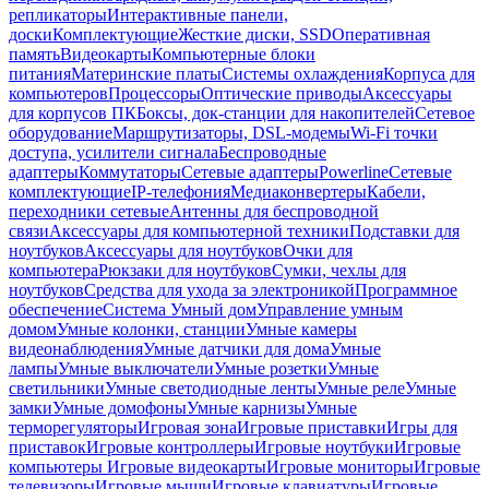
репликаторы
Интерактивные панели,
доски
Комплектующие
Жесткие диски, SSD
Оперативная
память
Видеокарты
Компьютерные блоки
питания
Материнские платы
Системы охлаждения
Корпуса для
компьютеров
Процессоры
Оптические приводы
Аксессуары
для корпусов ПК
Боксы, док-станции для накопителей
Сетевое
оборудование
Маршрутизаторы, DSL-модемы
Wi-Fi точки
доступа, усилители сигнала
Беспроводные
адаптеры
Коммутаторы
Сетевые адаптеры
Powerline
Сетевые
комплектующие
IP-телефония
Медиаконвертеры
Кабели,
переходники сетевые
Антенны для беспроводной
связи
Аксессуары для компьютерной техники
Подставки для
ноутбуков
Аксессуары для ноутбуков
Очки для
компьютера
Рюкзаки для ноутбуков
Сумки, чехлы для
ноутбуков
Средства для ухода за электроникой
Программное
обеспечение
Система Умный дом
Управление умным
домом
Умные колонки, станции
Умные камеры
видеонаблюдения
Умные датчики для дома
Умные
лампы
Умные выключатели
Умные розетки
Умные
светильники
Умные светодиодные ленты
Умные реле
Умные
замки
Умные домофоны
Умные карнизы
Умные
терморегуляторы
Игровая зона
Игровые приставки
Игры для
приставок
Игровые контроллеры
Игровые ноутбуки
Игровые
компьютеры
Игровые видеокарты
Игровые мониторы
Игровые
телевизоры
Игровые мыши
Игровые клавиатуры
Игровые