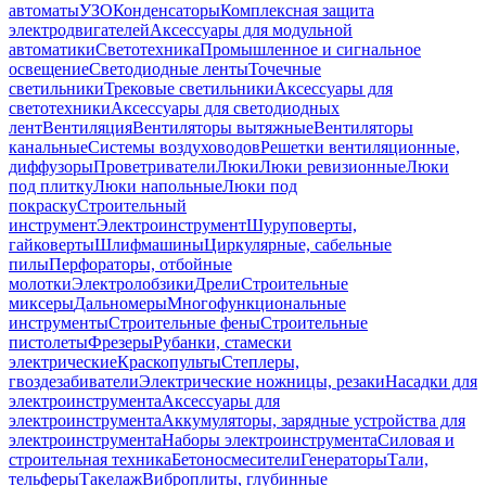
автоматы
УЗО
Конденсаторы
Комплексная защита
электродвигателей
Аксессуары для модульной
автоматики
Светотехника
Промышленное и сигнальное
освещение
Светодиодные ленты
Точечные
светильники
Трековые светильники
Аксессуары для
светотехники
Аксессуары для светодиодных
лент
Вентиляция
Вентиляторы вытяжные
Вентиляторы
канальные
Системы воздуховодов
Решетки вентиляционные,
диффузоры
Проветриватели
Люки
Люки ревизионные
Люки
под плитку
Люки напольные
Люки под
покраску
Строительный
инструмент
Электроинструмент
Шуруповерты,
гайковерты
Шлифмашины
Циркулярные, сабельные
пилы
Перфораторы, отбойные
молотки
Электролобзики
Дрели
Строительные
миксеры
Дальномеры
Многофункциональные
инструменты
Строительные фены
Строительные
пистолеты
Фрезеры
Рубанки, стамески
электрические
Краскопульты
Степлеры,
гвоздезабиватели
Электрические ножницы, резаки
Насадки для
электроинструмента
Аксессуары для
электроинструмента
Аккумуляторы, зарядные устройства для
электроинструмента
Наборы электроинструмента
Силовая и
строительная техника
Бетоносмесители
Генераторы
Тали,
тельферы
Такелаж
Виброплиты, глубинные