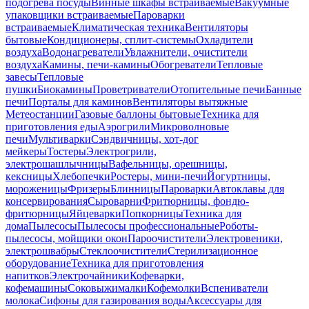
подогрева посуды
Винные шкафы встраиваемые
Вакуумные
упаковщики встраиваемые
Пароварки
встраиваемые
Климатическая техника
Вентиляторы
бытовые
Кондиционеры, сплит-системы
Охладители
воздуха
Водонагреватели
Увлажнители, очистители
воздуха
Камины, печи-камины
Обогреватели
Тепловые
завесы
Тепловые
пушки
Биокамины
Проветриватели
Отопительные печи
Банные
печи
Порталы для каминов
Вентиляторы вытяжные
Метеостанции
Газовые баллоны бытовые
Техника для
приготовления еды
Аэрогрили
Микроволновые
печи
Мультиварки
Сэндвичницы, хот-дог
мейкеры
Тостеры
Электрогрили,
электрошашлычницы
Вафельницы, орешницы,
кексницы
Хлебопечки
Ростеры, мини-печи
Йогуртницы,
мороженицы
Фризеры
Блинницы
Пароварки
Автоклавы для
консервирования
Сыроварни
Фритюрницы, фондю-
фритюрницы
Яйцеварки
Попкорницы
Техника для
дома
Пылесосы
Пылесосы профессиональные
Роботы-
пылесосы, мойщики окон
Пароочистители
Электровеники,
электрошвабры
Стеклоочистители
Стерилизационное
оборудование
Техника для приготовления
напитков
Электрочайники
Кофеварки,
кофемашины
Соковыжималки
Кофемолки
Вспениватели
молока
Сифоны для газирования воды
Аксессуары для