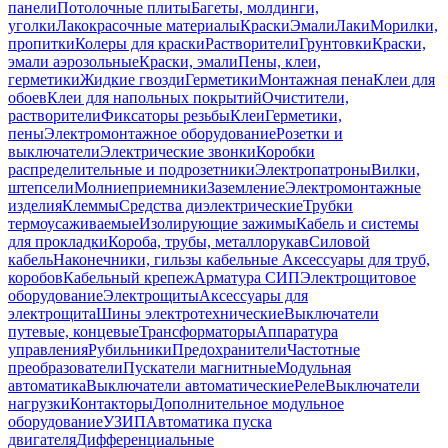
панели
Потолочные плиты
Багеты, молдинги,
уголки
Лакокрасочные материалы
Краски
Эмали
Лаки
Морилки,
пропитки
Колеры для краски
Растворители
Грунтовки
Краски,
эмали аэрозольные
Краски, эмали
Пены, клеи,
герметики
Жидкие гвозди
Герметики
Монтажная пена
Клеи для
обоев
Клеи для напольных покрытий
Очистители,
растворители
Фиксаторы резьбы
Клеи
Герметики,
пены
Электромонтажное оборудование
Розетки и
выключатели
Электрические звонки
Коробки
распределительные и подрозетники
Электропатроны
Вилки,
штепсели
Молниеприемники
Заземление
Электромонтажные
изделия
Клеммы
Средства диэлектрические
Трубки
термоусаживаемые
Изолирующие зажимы
Кабель и системы
для прокладки
Короба, трубы, металлорукав
Силовой
кабель
Наконечники, гильзы кабельные
Аксессуары для труб,
коробов
Кабельный крепеж
Арматура СИП
Электрощитовое
оборудование
Электрощиты
Аксессуары для
электрощита
Шины электротехнические
Выключатели
путевые, концевые
Трансформаторы
Аппаратура
управления
Рубильники
Предохранители
Частотные
преобразователи
Пускатели магнитные
Модульная
автоматика
Выключатели автоматические
Реле
Выключатели
нагрузки
Контакторы
Дополнительное модульное
оборудование
УЗИП
Автоматика пуска
двигателя
Дифференциальные