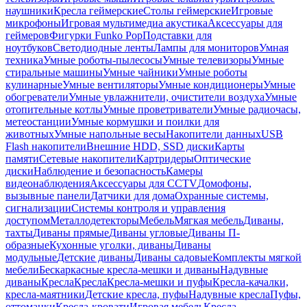
наушники
Кресла геймерские
Столы геймерские
Игровые
микрофоны
Игровая мультимедиа акустика
Аксессуары для
геймеров
Фигурки Funko Pop
Подставки для
ноутбуков
Светодиодные ленты
Лампы для мониторов
Умная
техника
Умные роботы-пылесосы
Умные телевизоры
Умные
стиральные машины
Умные чайники
Умные роботы
кулинарные
Умные вентиляторы
Умные кондиционеры
Умные
обогреватели
Умные увлажнители, очистители воздуха
Умные
отопительные котлы
Умные проветриватели
Умные радиочасы,
метеостанции
Умные кормушки и поилки для
животных
Умные напольные весы
Накопители данных
USB
Flash накопители
Внешние HDD, SSD диски
Карты
памяти
Сетевые накопители
Картридеры
Оптические
диски
Наблюдение и безопасность
Камеры
видеонаблюдения
Аксессуары для CCTV
Домофоны,
вызывные панели
Датчики для дома
Охранные системы,
сигнализации
Системы контроля и управления
доступом
Металлодетекторы
Мебель
Мягкая мебель
Диваны,
тахты
Диваны прямые
Диваны угловые
Диваны П-
образные
Кухонные уголки, диваны
Диваны
модульные
Детские диваны
Диваны садовые
Комплекты мягкой
мебели
Бескаркасные кресла-мешки и диваны
Надувные
диваны
Кресла
Кресла
Кресла-мешки и пуфы
Кресла-качалки,
кресла-маятники
Детские кресла, пуфы
Надувные кресла
Пуфы,
оттоманки
Кресла-кровати
Игровая мебель
Кресла