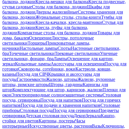
балкона, лоджии
Кресла-мешки для балкона
Кресла подвесные,
стулья садовые
Столы для балкона, лоджии
Шкафы для
балкона, лоджии
Дверцы жалюзийные
Системы хранения для
балкона, лоджии
Журнальные столы, столы-книги
Тумбы для
балкона, лоджии
Кресла-качалки, кресла-маятники
Стулья для
балкона, лоджии
Кресла, пуфы для балкона,
лоджии
Компактные столы для балкона, лоджии
Товары для
дома, бакалея
Освещение
Люстры, потолочные
светильники
Торшеры
Прикроватные лампы,
ночники
Настольные лампы
Споты
Настенные светильники,
бра
Точечные светильники
Трековые светильники
Уличные
светильники, фонари, бра
Лампы
Освещение для картин,
зеркал
Кольцевые лампы
Аксессуары для освещения
Посуда для
готовки
Сковороды, сотейники, воки
Кастрюли, ковши,
казаны
Посуда для СВЧ
Крышки и аксессуары для
посуды
Гастроемкости
Жалюзи, шторы
Жалюзи, рулонные
шторы, римские шторы
Шторы, гардины
Карнизы для
штор
Комплектующие для штор, карнизов, жалюзи
Пленки для
окон
Электроприводные солнцезащитные системы
Столовая
посуда, сервировка
Посуда для напитков
Посуда для горячих
напитков
Посуда для подачи и хранения напитков
Столовые
приборы
Столовая посуда
Посуда для сервировки
Предметы
сервировки
Детская столовая посуда
Декор
Зеркала
Кашпо,
стойки для цветов
Картины, постеры
Часы
интерьерные
Искусственные цветы, растения
Вазы
Ключницы,