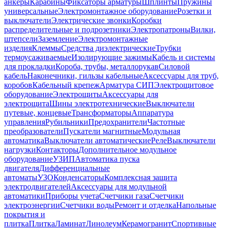
анкеры
Карабины
Фиксаторы арматуры
Шплинты
Пружины
универсальные
Электромонтажное оборудование
Розетки и
выключатели
Электрические звонки
Коробки
распределительные и подрозетники
Электропатроны
Вилки,
штепсели
Заземление
Электромонтажные
изделия
Клеммы
Средства диэлектрические
Трубки
термоусаживаемые
Изолирующие зажимы
Кабель и системы
для прокладки
Короба, трубы, металлорукав
Силовой
кабель
Наконечники, гильзы кабельные
Аксессуары для труб,
коробов
Кабельный крепеж
Арматура СИП
Электрощитовое
оборудование
Электрощиты
Аксессуары для
электрощита
Шины электротехнические
Выключатели
путевые, концевые
Трансформаторы
Аппаратура
управления
Рубильники
Предохранители
Частотные
преобразователи
Пускатели магнитные
Модульная
автоматика
Выключатели автоматические
Реле
Выключатели
нагрузки
Контакторы
Дополнительное модульное
оборудование
УЗИП
Автоматика пуска
двигателя
Дифференциальные
автоматы
УЗО
Конденсаторы
Комплексная защита
электродвигателей
Аксессуары для модульной
автоматики
Приборы учета
Счетчики газа
Счетчики
электроэнергии
Счетчики воды
Ремонт и отделка
Напольные
покрытия и
плитка
Плитка
Ламинат
Линолеум
Керамогранит
Спортивные