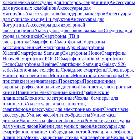
хлебопечек
Аксессуары для тостеров, сэндвичниц
Аксессуары
для кухонных комбайнов
Аксессуары для
мясорубок
Аксессуары для блендеров, миксеров
Аксессуары
для сушилок овощей и фруктов
Аксессуары для
йогуртниц
Аксессуары для аэрогрилей,
электрогрилей
Аксессуары для соковыжималок
Средства для
ухода за техникой
Смартфоны, ТВ и
электроника
Смартфоны
Смартфоны
Смартфоны
восстановленные
Смартфоны Apple
Смартфоны
Xiaomi
Смартфоны Samsung
Смартфоны Honor
Смартфоны
Huawei
Смартфоны POCO
Смартфоны Infinix
Смартфоны
Tecno
Смартфоны Realme
Смартфоны Samsung Galaxy S26
series
Кнопочные телефоны
Складные смартфоны
Телевизоры,
мониторы
Телевизоры
Мониторы
Мониторы-телевизоры
ТВ-
приставки и медиаплееры
Проекторы
Проекционные
экраны
Профессиональные дисплеи
Планшеты, электронные
книги
Планшеты
Электронные книги
Графические
планшеты
Блокноты электронные
Чехлы, бамперы для
планшетов
Аксессуары для планшетов,
смартфонов
Аксессуары для электронных книг
Смарт-часы,
аксессуары
Умные часы
Фитнес-браслеты
Умные часы
детские
Умные часы, фитнес-браслеты
Ремешки, аксессуары
для умных часов
Кабели для умных часов
Аксессуары для
смартфонов, планшетов
Зарядные устройства для телефонов,
планшетов
Чехлы, защитные стекла для телефонов
Чехлы для