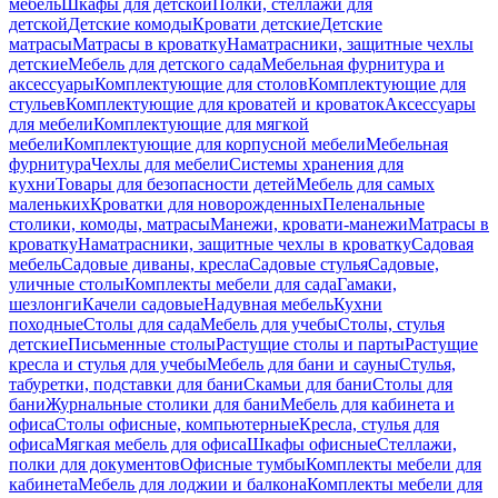
мебель
Шкафы для детской
Полки, стеллажи для
детской
Детские комоды
Кровати детские
Детские
матрасы
Матрасы в кроватку
Наматрасники, защитные чехлы
детские
Мебель для детского сада
Мебельная фурнитура и
аксессуары
Комплектующие для столов
Комплектующие для
стульев
Комплектующие для кроватей и кроваток
Аксессуары
для мебели
Комплектующие для мягкой
мебели
Комплектующие для корпусной мебели
Мебельная
фурнитура
Чехлы для мебели
Системы хранения для
кухни
Товары для безопасности детей
Мебель для самых
маленьких
Кроватки для новорожденных
Пеленальные
столики, комоды, матрасы
Манежи, кровати-манежи
Матрасы в
кроватку
Наматрасники, защитные чехлы в кроватку
Садовая
мебель
Садовые диваны, кресла
Садовые стулья
Садовые,
уличные столы
Комплекты мебели для сада
Гамаки,
шезлонги
Качели садовые
Надувная мебель
Кухни
походные
Столы для сада
Мебель для учебы
Столы, стулья
детские
Письменные столы
Растущие столы и парты
Растущие
кресла и стулья для учебы
Мебель для бани и сауны
Стулья,
табуретки, подставки для бани
Скамьи для бани
Столы для
бани
Журнальные столики для бани
Мебель для кабинета и
офиса
Столы офисные, компьютерные
Кресла, стулья для
офиса
Мягкая мебель для офиса
Шкафы офисные
Стеллажи,
полки для документов
Офисные тумбы
Комплекты мебели для
кабинета
Мебель для лоджии и балкона
Комплекты мебели для