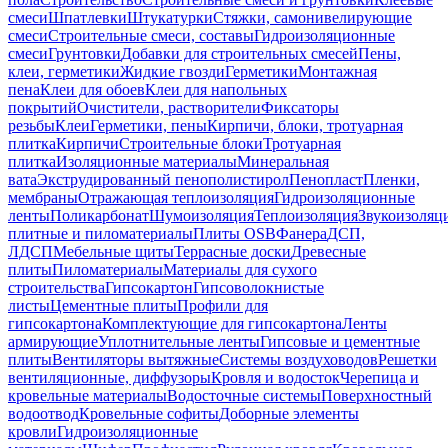
смеси
Шпатлевки
Штукатурки
Стяжки, самонивелирующие
смеси
Строительные смеси, составы
Гидроизоляционные
смеси
Грунтовки
Добавки для строительных смесей
Пены,
клеи, герметики
Жидкие гвозди
Герметики
Монтажная
пена
Клеи для обоев
Клеи для напольных
покрытий
Очистители, растворители
Фиксаторы
резьбы
Клеи
Герметики, пены
Кирпичи, блоки, тротуарная
плитка
Кирпичи
Строительные блоки
Тротуарная
плитка
Изоляционные материалы
Минеральная
вата
Экструдированный пенополистирол
Пенопласт
Пленки,
мембраны
Отражающая теплоизоляция
Гидроизоляционные
ленты
Поликарбонат
Шумоизоляция
Теплоизоляция
Звукоизоляц
плитные и пиломатериалы
Плиты OSB
Фанера
ДСП,
ЛДСП
Мебельные щиты
Террасные доски
Древесные
плиты
Пиломатериалы
Материалы для сухого
строительства
Гипсокартон
Гипсоволокнистые
листы
Цементные плиты
Профили для
гипсокартона
Комплектующие для гипсокартона
Ленты
армирующие
Уплотнительные ленты
Гипсовые и цементные
плиты
Вентиляторы вытяжные
Системы воздуховодов
Решетки
вентиляционные, диффузоры
Кровля и водосток
Черепица и
кровельные материалы
Водосточные системы
Поверхностный
водоотвод
Кровельные софиты
Доборные элементы
кровли
Гидроизоляционные