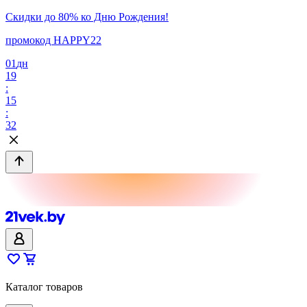
Скидки до 80% ко Дню Рождения!
промокод HAPPY22
01
дн
19
:
15
:
32
Каталог товаров