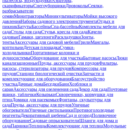
пылесосы, воздуходувки
Аэраторы,
скарификаторы
Снегоуборщики
Дровоколы
Сеялки,
разбрасыватели
семян
Минитракторы
Миникультиваторы
Мойки высокого
давления
Наборы садового электроинструмента
Отдых и
пикник
Батуты
Бассейны
Спа-бассейны
Комплекты мебели для
сада
Столы для сада
Стулья, кресла для сада
Качели
садовые
Гамаки, шезлонги
Раскладушки
Зонты,
тенты
Аксессуары для садовой мебели
Грили
Мангалы,
коптильни
Детская площадка
Сумки-
холодильники
Портативные колонки и
аудиосистемы
Оборудование для участка
Бытовые насосы
Люки
канализационные
Пруды, аксессуары для прудов
Фильтры,
насосы, стерилизаторы для прудов
Компрессоры для
прудов
Станции биологической очистки
Запчасти и
комплектующие для оборудования
Благоустройство
участка
Дачные дома
Беседки
Бани
Хозблоки и
сараи
Аксессуары для озеленения сада
Декор для сада
Почтовые
ящики, таблички
Козырьки
Скворечники, кормушки для
птиц
Домики для насекомых
Фонтаны, скульптуры для
сада
Пруды, аксессуары для прудов
Уличные
обогреватели
Уличные светильники
Противогололедные
реагенты
Декоративный щебень
Сад и огород
Поливочное
оборудование
Садовые опрыскиватели
Шланги для дома и
сада
Парники
Теплицы
Комплектующие для теплиц
Модульные