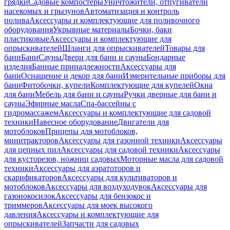
грядки
Садовые компостеры
Уничтожители, отпугиватели
насекомых и грызунов
Автоматизация и контроль
полива
Аксессуары и комплектующие для поливочного
оборудования
Укрывные материалы
Бочки, баки
пластиковые
Аксессуары и комплектующие для
опрыскивателей
Шланги для опрыскивателей
Товары для
бани
Бани
Сауны
Двери для бани и сауны
Бондарные
изделия
Банные принадлежности
Аксессуары для
бани
Оснащение и декор для бани
Измерительные приборы для
бани
Фитобочки, купели
Комплектующие для купелей
Окна
для бани
Мебель для бани и сауны
Ручки дверные для бани и
сауны
Эфирные масла
Спа-бассейны с
гидромассажем
Аксессуары и комплектующие для садовой
техники
Навесное оборудование
Двигатели для
мотоблоков
Прицепы для мотоблоков,
минитракторов
Аксессуары для газонной техники
Аксессуары
для цепных пил
Аксессуары для садовой техники
Аксессуары
для кусторезов, ножниц садовых
Моторные масла для садовой
техники
Аксессуары для аэратоторов и
скарификаторов
Аксессуары для культиваторов и
мотоблоков
Аксессуары для воздуходувок
Аксессуары для
газонокосилок
Аксессуары для бензокос и
триммеров
Аксессуары для моек высокого
давления
Аксессуары и комплектующие для
опрыскивателей
Запчасти для садовых