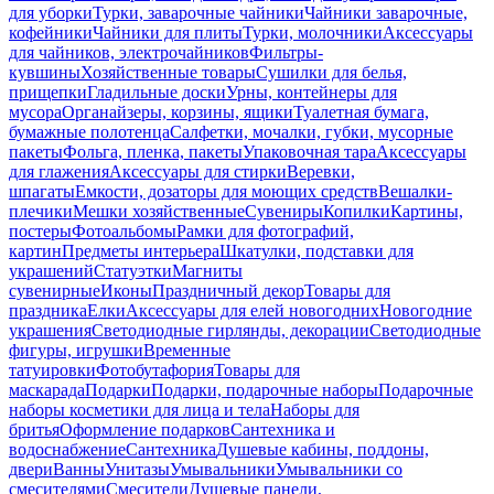
для уборки
Турки, заварочные чайники
Чайники заварочные,
кофейники
Чайники для плиты
Турки, молочники
Аксессуары
для чайников, электрочайников
Фильтры-
кувшины
Хозяйственные товары
Сушилки для белья,
прищепки
Гладильные доски
Урны, контейнеры для
мусора
Органайзеры, корзины, ящики
Туалетная бумага,
бумажные полотенца
Салфетки, мочалки, губки, мусорные
пакеты
Фольга, пленка, пакеты
Упаковочная тара
Аксессуары
для глажения
Аксессуары для стирки
Веревки,
шпагаты
Емкости, дозаторы для моющих средств
Вешалки-
плечики
Мешки хозяйственные
Сувениры
Копилки
Картины,
постеры
Фотоальбомы
Рамки для фотографий,
картин
Предметы интерьера
Шкатулки, подставки для
украшений
Статуэтки
Магниты
сувенирные
Иконы
Праздничный декор
Товары для
праздника
Елки
Аксессуары для елей новогодних
Новогодние
украшения
Светодиодные гирлянды, декорации
Светодиодные
фигуры, игрушки
Временные
татуировки
Фотобутафория
Товары для
маскарада
Подарки
Подарки, подарочные наборы
Подарочные
наборы косметики для лица и тела
Наборы для
бритья
Оформление подарков
Сантехника и
водоснабжение
Сантехника
Душевые кабины, поддоны,
двери
Ванны
Унитазы
Умывальники
Умывальники со
смесителями
Смесители
Душевые панели,