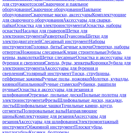
для стружкоотсосов
Сварочное и паяльное
оборудование
Сварочное оборудование
Паяльное
оборудование
Сварочные маски, аксессуары
Комплектующие
для сварочного оборудования
Аксессуары для сварки,
пайки
Оснастка для электроинструмента
Оснастка, наборы
оснастки
Насадки для граверов
Щетки для
электроинструмента
Развертки
Пуансоны
Щетки для
электродвигателей
Слесарный инструмент
Наборы
инструментов
Головки, биты
Гаечные ключи
Отвертки, наборы
отверток
Ножницы слесарные
Клещи строительные
Зубила,
керны, выколотки
Щетки слесарные
Оснастка и аксессуары для
бурения и сверления
Сверла, буры, зенкеры
Коронки
Зубила для
электроинструмента
Аксессуары для бурения и
сверления
Столярный инструмент
Тиски, струбцины,
гейферные зажимы
Ручные пилы, ножовки
Молотки, кувалды,
киянки
Напильники
Ручные стамески
Рубанки, рашпили
ручные
Оснастка и аксессуары для резания и
шлифования
Отрезные, пильные диски
Пильные полотна для
электроинструмента
Фрезы
Шлифовальные диски, насадки,
листы
Шлифовальные чашки
Точильные камни, круги,
сегменты
Полировальные валы
Направляющие
шины
Комплектующие для резания
Аксессуары для
резания
Аксессуары для шлифования
Электромонтажный
инструмент
Обжимной инструмент
Плоскогубцы,
круглогубцы
Кусачки, болторезы,