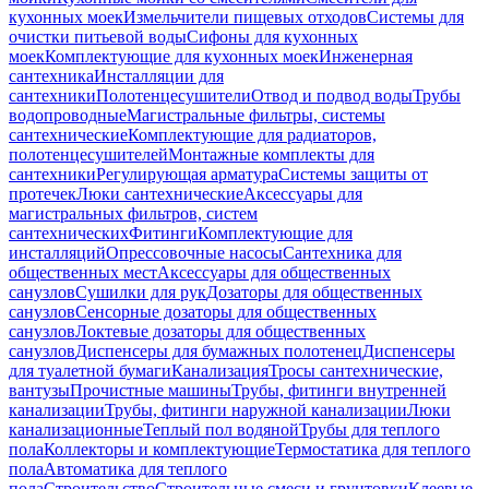
кухонных моек
Измельчители пищевых отходов
Системы для
очистки питьевой воды
Сифоны для кухонных
моек
Комплектующие для кухонных моек
Инженерная
сантехника
Инсталляции для
сантехники
Полотенцесушители
Отвод и подвод воды
Трубы
водопроводные
Магистральные фильтры, системы
сантехнические
Комплектующие для радиаторов,
полотенцесушителей
Монтажные комплекты для
сантехники
Регулирующая арматура
Системы защиты от
протечек
Люки сантехнические
Аксессуары для
магистральных фильтров, систем
сантехнических
Фитинги
Комплектующие для
инсталляций
Опрессовочные насосы
Сантехника для
общественных мест
Аксессуары для общественных
санузлов
Сушилки для рук
Дозаторы для общественных
санузлов
Сенсорные дозаторы для общественных
санузлов
Локтевые дозаторы для общественных
санузлов
Диспенсеры для бумажных полотенец
Диспенсеры
для туалетной бумаги
Канализация
Тросы сантехнические,
вантузы
Прочистные машины
Трубы, фитинги внутренней
канализации
Трубы, фитинги наружной канализации
Люки
канализационные
Теплый пол водяной
Трубы для теплого
пола
Коллекторы и комплектующие
Термостатика для теплого
пола
Автоматика для теплого
пола
Строительство
Строительные смеси и грунтовки
Клеевые