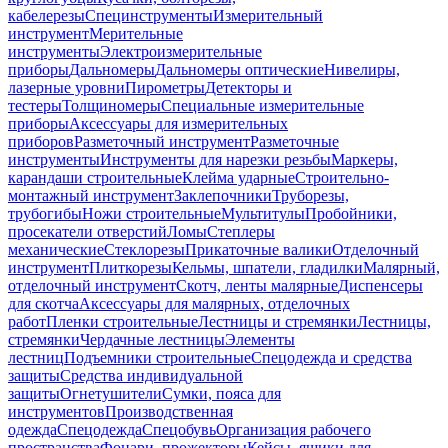
кабелерезы
Специнструменты
Измерительный
инструмент
Мерительные
инструменты
Электроизмерительные
приборы
Дальномеры
Дальномеры оптические
Нивелиры,
лазерные уровни
Пирометры
Детекторы и
тестеры
Толщиномеры
Специальные измерительные
приборы
Аксессуары для измерительных
приборов
Разметочный инструмент
Разметочные
инструменты
Инструменты для нарезки резьбы
Маркеры,
карандаши строительные
Клейма ударные
Строительно-
монтажный инструмент
Заклепочники
Труборезы,
трубогибы
Ножи строительные
Мультитулы
Пробойники,
просекатели отверстий
Ломы
Степлеры
механические
Стеклорезы
Прикаточные валики
Отделочный
инструмент
Плиткорезы
Кельмы, шпатели, гладилки
Малярный,
отделочный инструмент
Скотч, ленты малярные
Диспенсеры
для скотча
Аксессуары для малярных, отделочных
работ
Пленки строительные
Лестницы и стремянки
Лестницы,
стремянки
Чердачные лестницы
Элементы
лестниц
Подъемники строительные
Спецодежда и средства
защиты
Средства индивидуальной
защиты
Огнетушители
Сумки, пояса для
инструментов
Производственная
одежда
Спецодежда
Спецобувь
Организация рабочего
пространства
Фонари, прожекторы
Кейсы, ящики для