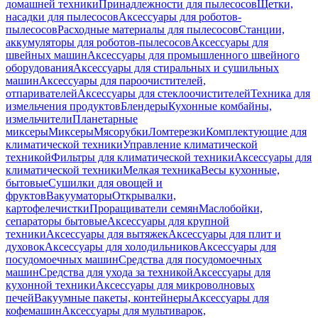
домашней техники
Принадлежности для пылесосов
Щетки,
насадки для пылесосов
Аксессуары для роботов-
пылесосов
Расходные материалы для пылесосов
Станции,
аккумуляторы для роботов-пылесосов
Аксессуары для
швейных машин
Аксессуары для промышленного швейного
оборудования
Аксессуары для стиральных и сушильных
машин
Аксессуары для пароочистителей,
отпаривателей
Аксессуары для стеклоочистителей
Техника для
измельчения продуктов
Блендеры
Кухонные комбайны,
измельчители
Планетарные
миксеры
Миксеры
Мясорубки
Ломтерезки
Комплектующие для
климатической техники
Управление климатической
техникой
Фильтры для климатической техники
Аксессуары для
климатической техники
Мелкая техника
Весы кухонные,
бытовые
Сушилки для овощей и
фруктов
Вакууматоры
Открывалки,
картофелечистки
Проращиватели семян
Маслобойки,
сепараторы бытовые
Аксессуары для крупной
техники
Аксессуары для вытяжек
Аксессуары для плит и
духовок
Аксессуары для холодильников
Аксессуары для
посудомоечных машин
Средства для посудомоечных
машин
Средства для ухода за техникой
Аксессуары для
кухонной техники
Аксессуары для микроволновых
печей
Вакуумные пакеты, контейнеры
Аксессуары для
кофемашин
Аксессуары для мультиварок,