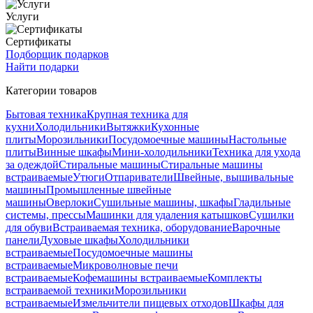
Услуги
Сертификаты
Подборщик подарков
Найти подарки
Категории товаров
Бытовая техника
Крупная техника для
кухни
Холодильники
Вытяжки
Кухонные
плиты
Морозильники
Посудомоечные машины
Настольные
плиты
Винные шкафы
Мини-холодильники
Техника для ухода
за одеждой
Стиральные машины
Стиральные машины
встраиваемые
Утюги
Отпариватели
Швейные, вышивальные
машины
Промышленные швейные
машины
Оверлоки
Сушильные машины, шкафы
Гладильные
системы, прессы
Машинки для удаления катышков
Сушилки
для обуви
Встраиваемая техника, оборудование
Варочные
панели
Духовые шкафы
Холодильники
встраиваемые
Посудомоечные машины
встраиваемые
Микроволновые печи
встраиваемые
Кофемашины встраиваемые
Комплекты
встраиваемой техники
Морозильники
встраиваемые
Измельчители пищевых отходов
Шкафы для