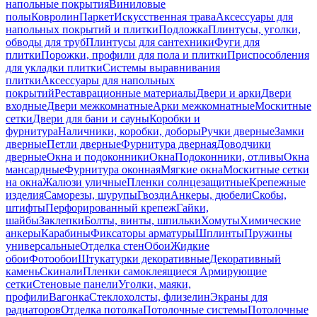
напольные покрытия
Виниловые
полы
Ковролин
Паркет
Искусственная трава
Аксессуары для
напольных покрытий и плитки
Подложка
Плинтусы, уголки,
обводы для труб
Плинтусы для сантехники
Фуги для
плитки
Порожки, профили для пола и плитки
Приспособления
для укладки плитки
Системы выравнивания
плитки
Аксессуары для напольных
покрытий
Реставрационные материалы
Двери и арки
Двери
входные
Двери межкомнатные
Арки межкомнатные
Москитные
сетки
Двери для бани и сауны
Коробки и
фурнитура
Наличники, коробки, доборы
Ручки дверные
Замки
дверные
Петли дверные
Фурнитура дверная
Доводчики
дверные
Окна и подоконники
Окна
Подоконники, отливы
Окна
мансардные
Фурнитура оконная
Мягкие окна
Москитные сетки
на окна
Жалюзи уличные
Пленки солнцезащитные
Крепежные
изделия
Саморезы, шурупы
Гвозди
Анкеры, дюбели
Скобы,
штифты
Перфорированный крепеж
Гайки,
шайбы
Заклепки
Болты, винты, шпильки
Хомуты
Химические
анкеры
Карабины
Фиксаторы арматуры
Шплинты
Пружины
универсальные
Отделка стен
Обои
Жидкие
обои
Фотообои
Штукатурки декоративные
Декоративный
камень
Скинали
Пленки самоклеящиеся
Армирующие
сетки
Стеновые панели
Уголки, маяки,
профили
Вагонка
Стеклохолсты, флизелин
Экраны для
радиаторов
Отделка потолка
Потолочные системы
Потолочные