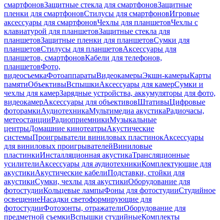
смартфонов
Защитные стекла для смартфонов
Защитные
пленки для смартфонов
Стилусы для смартфонов
Игровые
аксессуары для смартфонов
Чехлы для планшетов
Чехлы с
клавиатурой для планшетов
Защитные стекла для
планшетов
Защитные пленки для планшетов
Сумки для
планшетов
Стилусы для планшетов
Аксессуары для
планшетов, смартфонов
Кабели для телефонов,
планшетов
Фото,
видеосъемка
Фотоаппараты
Видеокамеры
Экшн-камеры
Карты
памяти
Объективы
Вспышки
Аксессуары для камер
Сумки и
чехлы для камер
Зарядные устройства, аккумуляторы для фото,
видеокамер
Аксессуары для объективов
Штативы
Цифровые
фоторамки
Аудиотехника
Мультимедиа акустика
Радиочасы,
метеостанции
Радиоприемники
Музыкальные
центры
Домашние кинотеатры
Акустические
системы
Проигрыватели виниловых пластинок
Аксессуары
для виниловых проигрывателей
Виниловые
пластинки
Инсталляционная акустика
Трансляционные
усилители
Аксессуары для аудиотехники
Комплектующие для
акустики
Акустические кабели
Подставки, стойки для
акустики
Сумки, чехлы для акустики
Оборудование для
фотостудии
Кольцевые лампы
Фоны для фотостудии
Студийное
освещение
Насадки светоформирующие для
фотостудии
Фотозонты, отражатели
Оборудование для
предметной съемки
Вспышки студийные
Комплекты