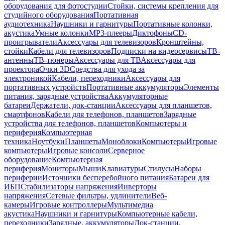
оборудования для фотостудии
Стойки, системы крепления для
студийного оборудования
Портативная
аудиотехника
Наушники и гарнитуры
Портативные колонки,
акустика
Умные колонки
MP3-плееры
Диктофоны
CD-
проигрыватели
Аксессуары для телевизоров
Кронштейны,
стойки
Кабели для телевизоров
Подписки на видеосервисы
ТВ-
антенны
ТВ-тюнеры
Аксессуары для ТВ
Аксессуары для
проектора
Очки 3D
Средства для ухода за
электроникой
Кабели, переходники
Аксессуары для
портативных устройств
Портативные аккумуляторы
Элементы
питания, зарядные устройства
Аккумуляторные
батареи
Держатели, док-станции
Аксессуары для планшетов,
смартфонов
Кабели для телефонов, планшетов
Зарядные
устройства для телефонов, планшетов
Компьютеры и
периферия
Компьютерная
техника
Ноутбуки
Планшеты
Моноблоки
Компьютеры
Игровые
компьютеры
Игровые консоли
Серверное
оборудование
Компьютерная
периферия
Мониторы
Мыши
Клавиатуры
Стилусы
Наборы
периферии
Источники бесперебойного питания
Батареи для
ИБП
Стабилизаторы напряжения
Инверторы
напряжения
Сетевые фильтры, удлинители
Веб-
камеры
Игровые контроллеры
Мультимедиа
акустика
Наушники и гарнитуры
Компьютерные кабели,
переходники
Зарядные, аккумуляторы
Док-станции,