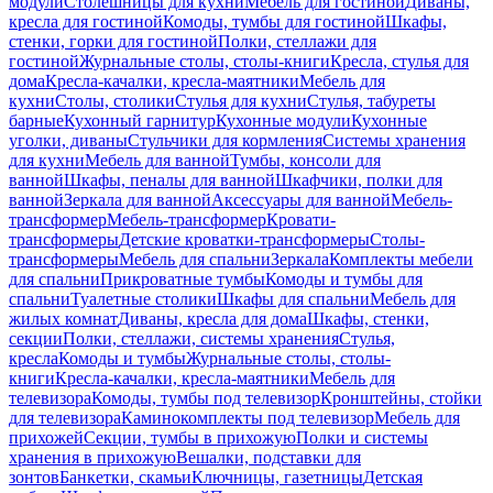
модули
Столешницы для кухни
Мебель для гостиной
Диваны,
кресла для гостиной
Комоды, тумбы для гостиной
Шкафы,
стенки, горки для гостиной
Полки, стеллажи для
гостиной
Журнальные столы, столы-книги
Кресла, стулья для
дома
Кресла-качалки, кресла-маятники
Мебель для
кухни
Столы, столики
Стулья для кухни
Стулья, табуреты
барные
Кухонный гарнитур
Кухонные модули
Кухонные
уголки, диваны
Стульчики для кормления
Системы хранения
для кухни
Мебель для ванной
Тумбы, консоли для
ванной
Шкафы, пеналы для ванной
Шкафчики, полки для
ванной
Зеркала для ванной
Аксессуары для ванной
Мебель-
трансформер
Мебель-трансформер
Кровати-
трансформеры
Детские кроватки-трансформеры
Столы-
трансформеры
Мебель для спальни
Зеркала
Комплекты мебели
для спальни
Прикроватные тумбы
Комоды и тумбы для
спальни
Туалетные столики
Шкафы для спальни
Мебель для
жилых комнат
Диваны, кресла для дома
Шкафы, стенки,
секции
Полки, стеллажи, системы хранения
Стулья,
кресла
Комоды и тумбы
Журнальные столы, столы-
книги
Кресла-качалки, кресла-маятники
Мебель для
телевизора
Комоды, тумбы под телевизор
Кронштейны, стойки
для телевизора
Каминокомплекты под телевизор
Мебель для
прихожей
Секции, тумбы в прихожую
Полки и системы
хранения в прихожую
Вешалки, подставки для
зонтов
Банкетки, скамьи
Ключницы, газетницы
Детская