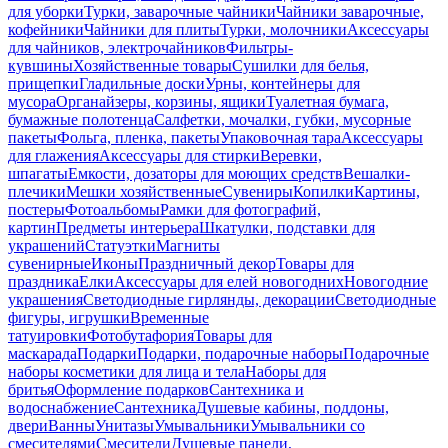
для уборки
Турки, заварочные чайники
Чайники заварочные,
кофейники
Чайники для плиты
Турки, молочники
Аксессуары
для чайников, электрочайников
Фильтры-
кувшины
Хозяйственные товары
Сушилки для белья,
прищепки
Гладильные доски
Урны, контейнеры для
мусора
Органайзеры, корзины, ящики
Туалетная бумага,
бумажные полотенца
Салфетки, мочалки, губки, мусорные
пакеты
Фольга, пленка, пакеты
Упаковочная тара
Аксессуары
для глажения
Аксессуары для стирки
Веревки,
шпагаты
Емкости, дозаторы для моющих средств
Вешалки-
плечики
Мешки хозяйственные
Сувениры
Копилки
Картины,
постеры
Фотоальбомы
Рамки для фотографий,
картин
Предметы интерьера
Шкатулки, подставки для
украшений
Статуэтки
Магниты
сувенирные
Иконы
Праздничный декор
Товары для
праздника
Елки
Аксессуары для елей новогодних
Новогодние
украшения
Светодиодные гирлянды, декорации
Светодиодные
фигуры, игрушки
Временные
татуировки
Фотобутафория
Товары для
маскарада
Подарки
Подарки, подарочные наборы
Подарочные
наборы косметики для лица и тела
Наборы для
бритья
Оформление подарков
Сантехника и
водоснабжение
Сантехника
Душевые кабины, поддоны,
двери
Ванны
Унитазы
Умывальники
Умывальники со
смесителями
Смесители
Душевые панели,