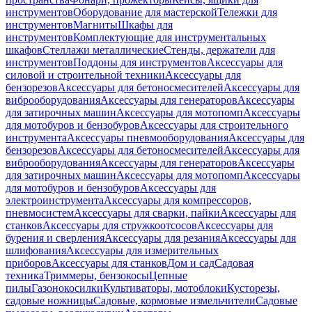
инструментов
Оборудование для мастерской
Тележки для
инструментов
Магниты
Шкафы для
инструментов
Комплектующие для инструментальных
шкафов
Стеллажи металлические
Стенды, держатели для
инструментов
Поддоны для инструментов
Аксессуары для
силовой и строительной техники
Аксессуары для
бензорезов
Аксессуары для бетоносмесителей
Аксессуары для
виброоборудования
Аксессуары для генераторов
Аксессуары
для затирочных машин
Аксессуары для мотопомп
Аксессуары
для мотобуров и бензобуров
Аксессуары для строительного
инструмента
Аксессуары пневмооборудования
Аксессуары для
бензорезов
Аксессуары для бетоносмесителей
Аксессуары для
виброоборудования
Аксессуары для генераторов
Аксессуары
для затирочных машин
Аксессуары для мотопомп
Аксессуары
для мотобуров и бензобуров
Аксессуары для
электроинструмента
Аксессуары для компрессоров,
пневмосистем
Аксессуары для сварки, пайки
Аксессуары для
станков
Аксессуары для стружкоотсосов
Аксессуары для
бурения и сверления
Аксессуары для резания
Аксессуары для
шлифования
Аксессуары для измерительных
приборов
Аксессуары для станков
Дом и сад
Садовая
техника
Триммеры, бензокосы
Цепные
пилы
Газонокосилки
Культиваторы, мотоблоки
Кусторезы,
садовые ножницы
Садовые, кормовые измельчители
Садовые