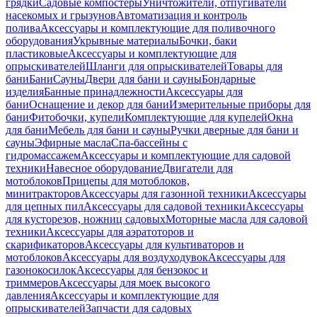
грядки
Садовые компостеры
Уничтожители, отпугиватели
насекомых и грызунов
Автоматизация и контроль
полива
Аксессуары и комплектующие для поливочного
оборудования
Укрывные материалы
Бочки, баки
пластиковые
Аксессуары и комплектующие для
опрыскивателей
Шланги для опрыскивателей
Товары для
бани
Бани
Сауны
Двери для бани и сауны
Бондарные
изделия
Банные принадлежности
Аксессуары для
бани
Оснащение и декор для бани
Измерительные приборы для
бани
Фитобочки, купели
Комплектующие для купелей
Окна
для бани
Мебель для бани и сауны
Ручки дверные для бани и
сауны
Эфирные масла
Спа-бассейны с
гидромассажем
Аксессуары и комплектующие для садовой
техники
Навесное оборудование
Двигатели для
мотоблоков
Прицепы для мотоблоков,
минитракторов
Аксессуары для газонной техники
Аксессуары
для цепных пил
Аксессуары для садовой техники
Аксессуары
для кусторезов, ножниц садовых
Моторные масла для садовой
техники
Аксессуары для аэратоторов и
скарификаторов
Аксессуары для культиваторов и
мотоблоков
Аксессуары для воздуходувок
Аксессуары для
газонокосилок
Аксессуары для бензокос и
триммеров
Аксессуары для моек высокого
давления
Аксессуары и комплектующие для
опрыскивателей
Запчасти для садовых