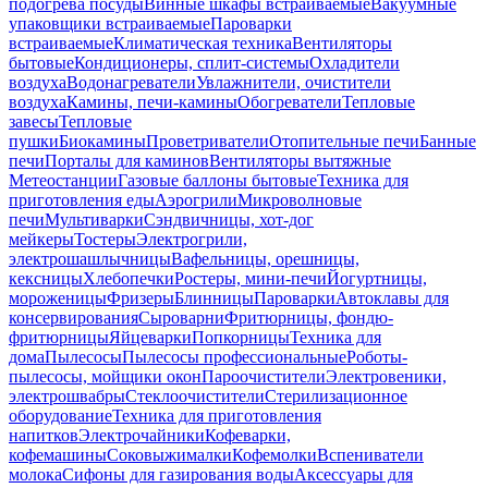
подогрева посуды
Винные шкафы встраиваемые
Вакуумные
упаковщики встраиваемые
Пароварки
встраиваемые
Климатическая техника
Вентиляторы
бытовые
Кондиционеры, сплит-системы
Охладители
воздуха
Водонагреватели
Увлажнители, очистители
воздуха
Камины, печи-камины
Обогреватели
Тепловые
завесы
Тепловые
пушки
Биокамины
Проветриватели
Отопительные печи
Банные
печи
Порталы для каминов
Вентиляторы вытяжные
Метеостанции
Газовые баллоны бытовые
Техника для
приготовления еды
Аэрогрили
Микроволновые
печи
Мультиварки
Сэндвичницы, хот-дог
мейкеры
Тостеры
Электрогрили,
электрошашлычницы
Вафельницы, орешницы,
кексницы
Хлебопечки
Ростеры, мини-печи
Йогуртницы,
мороженицы
Фризеры
Блинницы
Пароварки
Автоклавы для
консервирования
Сыроварни
Фритюрницы, фондю-
фритюрницы
Яйцеварки
Попкорницы
Техника для
дома
Пылесосы
Пылесосы профессиональные
Роботы-
пылесосы, мойщики окон
Пароочистители
Электровеники,
электрошвабры
Стеклоочистители
Стерилизационное
оборудование
Техника для приготовления
напитков
Электрочайники
Кофеварки,
кофемашины
Соковыжималки
Кофемолки
Вспениватели
молока
Сифоны для газирования воды
Аксессуары для