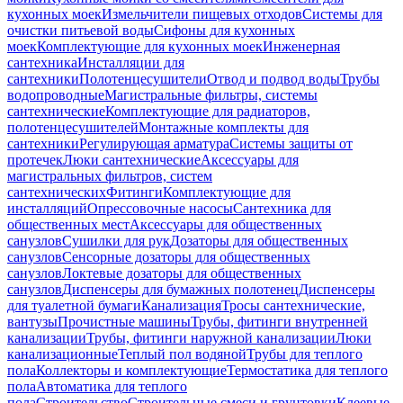
кухонных моек
Измельчители пищевых отходов
Системы для
очистки питьевой воды
Сифоны для кухонных
моек
Комплектующие для кухонных моек
Инженерная
сантехника
Инсталляции для
сантехники
Полотенцесушители
Отвод и подвод воды
Трубы
водопроводные
Магистральные фильтры, системы
сантехнические
Комплектующие для радиаторов,
полотенцесушителей
Монтажные комплекты для
сантехники
Регулирующая арматура
Системы защиты от
протечек
Люки сантехнические
Аксессуары для
магистральных фильтров, систем
сантехнических
Фитинги
Комплектующие для
инсталляций
Опрессовочные насосы
Сантехника для
общественных мест
Аксессуары для общественных
санузлов
Сушилки для рук
Дозаторы для общественных
санузлов
Сенсорные дозаторы для общественных
санузлов
Локтевые дозаторы для общественных
санузлов
Диспенсеры для бумажных полотенец
Диспенсеры
для туалетной бумаги
Канализация
Тросы сантехнические,
вантузы
Прочистные машины
Трубы, фитинги внутренней
канализации
Трубы, фитинги наружной канализации
Люки
канализационные
Теплый пол водяной
Трубы для теплого
пола
Коллекторы и комплектующие
Термостатика для теплого
пола
Автоматика для теплого
пола
Строительство
Строительные смеси и грунтовки
Клеевые