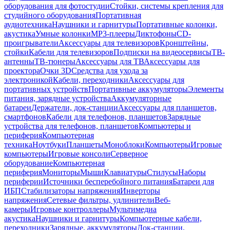
оборудования для фотостудии
Стойки, системы крепления для
студийного оборудования
Портативная
аудиотехника
Наушники и гарнитуры
Портативные колонки,
акустика
Умные колонки
MP3-плееры
Диктофоны
CD-
проигрыватели
Аксессуары для телевизоров
Кронштейны,
стойки
Кабели для телевизоров
Подписки на видеосервисы
ТВ-
антенны
ТВ-тюнеры
Аксессуары для ТВ
Аксессуары для
проектора
Очки 3D
Средства для ухода за
электроникой
Кабели, переходники
Аксессуары для
портативных устройств
Портативные аккумуляторы
Элементы
питания, зарядные устройства
Аккумуляторные
батареи
Держатели, док-станции
Аксессуары для планшетов,
смартфонов
Кабели для телефонов, планшетов
Зарядные
устройства для телефонов, планшетов
Компьютеры и
периферия
Компьютерная
техника
Ноутбуки
Планшеты
Моноблоки
Компьютеры
Игровые
компьютеры
Игровые консоли
Серверное
оборудование
Компьютерная
периферия
Мониторы
Мыши
Клавиатуры
Стилусы
Наборы
периферии
Источники бесперебойного питания
Батареи для
ИБП
Стабилизаторы напряжения
Инверторы
напряжения
Сетевые фильтры, удлинители
Веб-
камеры
Игровые контроллеры
Мультимедиа
акустика
Наушники и гарнитуры
Компьютерные кабели,
переходники
Зарядные, аккумуляторы
Док-станции,