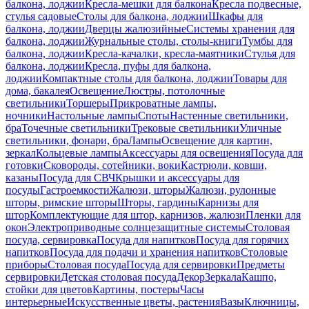
балкона, лоджии
Кресла-мешки для балкона
Кресла подвесные,
стулья садовые
Столы для балкона, лоджии
Шкафы для
балкона, лоджии
Дверцы жалюзийные
Системы хранения для
балкона, лоджии
Журнальные столы, столы-книги
Тумбы для
балкона, лоджии
Кресла-качалки, кресла-маятники
Стулья для
балкона, лоджии
Кресла, пуфы для балкона,
лоджии
Компактные столы для балкона, лоджии
Товары для
дома, бакалея
Освещение
Люстры, потолочные
светильники
Торшеры
Прикроватные лампы,
ночники
Настольные лампы
Споты
Настенные светильники,
бра
Точечные светильники
Трековые светильники
Уличные
светильники, фонари, бра
Лампы
Освещение для картин,
зеркал
Кольцевые лампы
Аксессуары для освещения
Посуда для
готовки
Сковороды, сотейники, воки
Кастрюли, ковши,
казаны
Посуда для СВЧ
Крышки и аксессуары для
посуды
Гастроемкости
Жалюзи, шторы
Жалюзи, рулонные
шторы, римские шторы
Шторы, гардины
Карнизы для
штор
Комплектующие для штор, карнизов, жалюзи
Пленки для
окон
Электроприводные солнцезащитные системы
Столовая
посуда, сервировка
Посуда для напитков
Посуда для горячих
напитков
Посуда для подачи и хранения напитков
Столовые
приборы
Столовая посуда
Посуда для сервировки
Предметы
сервировки
Детская столовая посуда
Декор
Зеркала
Кашпо,
стойки для цветов
Картины, постеры
Часы
интерьерные
Искусственные цветы, растения
Вазы
Ключницы,