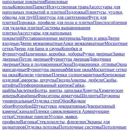
напольные покрытия
Виниловые
полы
Ковролин
Паркет
Искусственная трава
Аксессуары для
напольных покрытий и плитки
Подложка
Плинтусы, уголки,
обводы для труб
Плинтусы для сантехники
Фуги для
плитки
Порожки, профили для пола и плитки
Приспособления
для укладки плитки
Системы выравнивания
плитки
Аксессуары для напольных
покрытий
Реставрационные материалы
Двери и арки
Двери
входные
Двери межкомнатные
Арки межкомнатные
Москитные
сетки
Двери для бани и сауны
Коробки и
фурнитура
Наличники, коробки, доборы
Ручки дверные
Замки
дверные
Петли дверные
Фурнитура дверная
Доводчики
дверные
Окна и подоконники
Окна
Подоконники, отливы
Окна
мансардные
Фурнитура оконная
Мягкие окна
Москитные сетки
на окна
Жалюзи уличные
Пленки солнцезащитные
Крепежные
изделия
Саморезы, шурупы
Гвозди
Анкеры, дюбели
Скобы,
штифты
Перфорированный крепеж
Гайки,
шайбы
Заклепки
Болты, винты, шпильки
Хомуты
Химические
анкеры
Карабины
Фиксаторы арматуры
Шплинты
Пружины
универсальные
Отделка стен
Обои
Жидкие
обои
Фотообои
Штукатурки декоративные
Декоративный
камень
Скинали
Пленки самоклеящиеся
Армирующие
сетки
Стеновые панели
Уголки, маяки,
профили
Вагонка
Стеклохолсты, флизелин
Экраны для
радиаторов
Отделка потолка
Потолочные системы
Потолочные