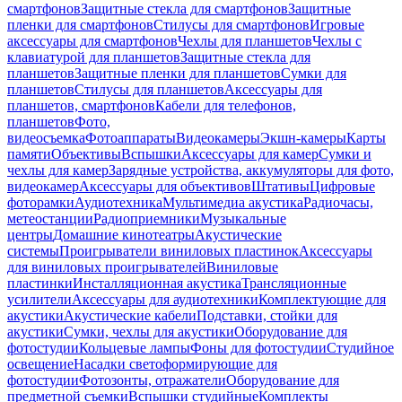
смартфонов
Защитные стекла для смартфонов
Защитные
пленки для смартфонов
Стилусы для смартфонов
Игровые
аксессуары для смартфонов
Чехлы для планшетов
Чехлы с
клавиатурой для планшетов
Защитные стекла для
планшетов
Защитные пленки для планшетов
Сумки для
планшетов
Стилусы для планшетов
Аксессуары для
планшетов, смартфонов
Кабели для телефонов,
планшетов
Фото,
видеосъемка
Фотоаппараты
Видеокамеры
Экшн-камеры
Карты
памяти
Объективы
Вспышки
Аксессуары для камер
Сумки и
чехлы для камер
Зарядные устройства, аккумуляторы для фото,
видеокамер
Аксессуары для объективов
Штативы
Цифровые
фоторамки
Аудиотехника
Мультимедиа акустика
Радиочасы,
метеостанции
Радиоприемники
Музыкальные
центры
Домашние кинотеатры
Акустические
системы
Проигрыватели виниловых пластинок
Аксессуары
для виниловых проигрывателей
Виниловые
пластинки
Инсталляционная акустика
Трансляционные
усилители
Аксессуары для аудиотехники
Комплектующие для
акустики
Акустические кабели
Подставки, стойки для
акустики
Сумки, чехлы для акустики
Оборудование для
фотостудии
Кольцевые лампы
Фоны для фотостудии
Студийное
освещение
Насадки светоформирующие для
фотостудии
Фотозонты, отражатели
Оборудование для
предметной съемки
Вспышки студийные
Комплекты