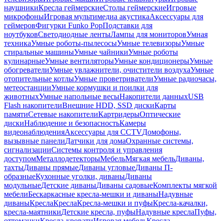
наушники
Кресла геймерские
Столы геймерские
Игровые
микрофоны
Игровая мультимедиа акустика
Аксессуары для
геймеров
Фигурки Funko Pop
Подставки для
ноутбуков
Светодиодные ленты
Лампы для мониторов
Умная
техника
Умные роботы-пылесосы
Умные телевизоры
Умные
стиральные машины
Умные чайники
Умные роботы
кулинарные
Умные вентиляторы
Умные кондиционеры
Умные
обогреватели
Умные увлажнители, очистители воздуха
Умные
отопительные котлы
Умные проветриватели
Умные радиочасы,
метеостанции
Умные кормушки и поилки для
животных
Умные напольные весы
Накопители данных
USB
Flash накопители
Внешние HDD, SSD диски
Карты
памяти
Сетевые накопители
Картридеры
Оптические
диски
Наблюдение и безопасность
Камеры
видеонаблюдения
Аксессуары для CCTV
Домофоны,
вызывные панели
Датчики для дома
Охранные системы,
сигнализации
Системы контроля и управления
доступом
Металлодетекторы
Мебель
Мягкая мебель
Диваны,
тахты
Диваны прямые
Диваны угловые
Диваны П-
образные
Кухонные уголки, диваны
Диваны
модульные
Детские диваны
Диваны садовые
Комплекты мягкой
мебели
Бескаркасные кресла-мешки и диваны
Надувные
диваны
Кресла
Кресла
Кресла-мешки и пуфы
Кресла-качалки,
кресла-маятники
Детские кресла, пуфы
Надувные кресла
Пуфы,
оттоманки
Кресла-кровати
Игровая мебель
Кресла