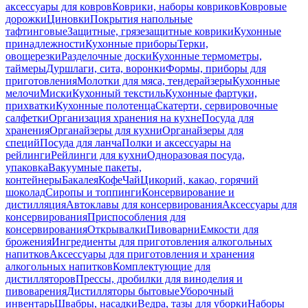
аксессуары для ковров
Коврики, наборы ковриков
Ковровые
дорожки
Циновки
Покрытия напольные
тафтинговые
Защитные, грязезащитные коврики
Кухонные
принадлежности
Кухонные приборы
Терки,
овощерезки
Разделочные доски
Кухонные термометры,
таймеры
Дуршлаги, сита, воронки
Формы, приборы для
приготовления
Молотки для мяса, тендерайзеры
Кухонные
мелочи
Миски
Кухонный текстиль
Кухонные фартуки,
прихватки
Кухонные полотенца
Скатерти, сервировочные
салфетки
Организация хранения на кухне
Посуда для
хранения
Органайзеры для кухни
Органайзеры для
специй
Посуда для ланча
Полки и аксессуары на
рейлинги
Рейлинги для кухни
Одноразовая посуда,
упаковка
Вакуумные пакеты,
контейнеры
Бакалея
Кофе
Чай
Цикорий, какао, горячий
шоколад
Сиропы и топпинги
Консервирование и
дистилляция
Автоклавы для консервирования
Аксессуары для
консервирования
Приспособления для
консервирования
Открывалки
Пивоварни
Емкости для
брожения
Ингредиенты для приготовления алкогольных
напитков
Аксессуары для приготовления и хранения
алкогольных напитков
Комплектующие для
дистилляторов
Прессы, дробилки для виноделия и
пивоварения
Дистилляторы бытовые
Уборочный
инвентарь
Швабры, насадки
Ведра, тазы для уборки
Наборы