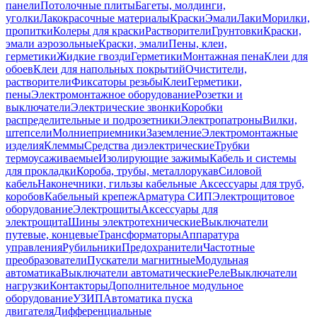
панели
Потолочные плиты
Багеты, молдинги,
уголки
Лакокрасочные материалы
Краски
Эмали
Лаки
Морилки,
пропитки
Колеры для краски
Растворители
Грунтовки
Краски,
эмали аэрозольные
Краски, эмали
Пены, клеи,
герметики
Жидкие гвозди
Герметики
Монтажная пена
Клеи для
обоев
Клеи для напольных покрытий
Очистители,
растворители
Фиксаторы резьбы
Клеи
Герметики,
пены
Электромонтажное оборудование
Розетки и
выключатели
Электрические звонки
Коробки
распределительные и подрозетники
Электропатроны
Вилки,
штепсели
Молниеприемники
Заземление
Электромонтажные
изделия
Клеммы
Средства диэлектрические
Трубки
термоусаживаемые
Изолирующие зажимы
Кабель и системы
для прокладки
Короба, трубы, металлорукав
Силовой
кабель
Наконечники, гильзы кабельные
Аксессуары для труб,
коробов
Кабельный крепеж
Арматура СИП
Электрощитовое
оборудование
Электрощиты
Аксессуары для
электрощита
Шины электротехнические
Выключатели
путевые, концевые
Трансформаторы
Аппаратура
управления
Рубильники
Предохранители
Частотные
преобразователи
Пускатели магнитные
Модульная
автоматика
Выключатели автоматические
Реле
Выключатели
нагрузки
Контакторы
Дополнительное модульное
оборудование
УЗИП
Автоматика пуска
двигателя
Дифференциальные