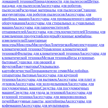
домашней техники
Принадлежности для пылесосов
Щетки,
насадки для пылесосов
Аксессуары для роботов-
пылесосов
Расходные материалы для пылесосов
Станции,
аккумуляторы для роботов-пылесосов
Аксессуары для
швейных машин
Аксессуары для промышленного швейного
оборудования
Аксессуары для стиральных и сушильных
машин
Аксессуары для пароочистителей,
отпаривателей
Аксессуары для стеклоочистителей
Техника для
измельчения продуктов
Блендеры
Кухонные комбайны,
измельчители
Планетарные
миксеры
Миксеры
Мясорубки
Ломтерезки
Комплектующие для
климатической техники
Управление климатической
техникой
Фильтры для климатической техники
Аксессуары для
климатической техники
Мелкая техника
Весы кухонные,
бытовые
Сушилки для овощей и
фруктов
Вакууматоры
Открывалки,
картофелечистки
Проращиватели семян
Маслобойки,
сепараторы бытовые
Аксессуары для крупной
техники
Аксессуары для вытяжек
Аксессуары для плит и
духовок
Аксессуары для холодильников
Аксессуары для
посудомоечных машин
Средства для посудомоечных
машин
Средства для ухода за техникой
Аксессуары для
кухонной техники
Аксессуары для микроволновых
печей
Вакуумные пакеты, контейнеры
Аксессуары для
кофемашин
Аксессуары для мультиварок,