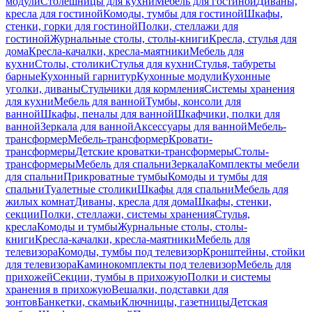
модули
Столешницы для кухни
Мебель для гостиной
Диваны,
кресла для гостиной
Комоды, тумбы для гостиной
Шкафы,
стенки, горки для гостиной
Полки, стеллажи для
гостиной
Журнальные столы, столы-книги
Кресла, стулья для
дома
Кресла-качалки, кресла-маятники
Мебель для
кухни
Столы, столики
Стулья для кухни
Стулья, табуреты
барные
Кухонный гарнитур
Кухонные модули
Кухонные
уголки, диваны
Стульчики для кормления
Системы хранения
для кухни
Мебель для ванной
Тумбы, консоли для
ванной
Шкафы, пеналы для ванной
Шкафчики, полки для
ванной
Зеркала для ванной
Аксессуары для ванной
Мебель-
трансформер
Мебель-трансформер
Кровати-
трансформеры
Детские кроватки-трансформеры
Столы-
трансформеры
Мебель для спальни
Зеркала
Комплекты мебели
для спальни
Прикроватные тумбы
Комоды и тумбы для
спальни
Туалетные столики
Шкафы для спальни
Мебель для
жилых комнат
Диваны, кресла для дома
Шкафы, стенки,
секции
Полки, стеллажи, системы хранения
Стулья,
кресла
Комоды и тумбы
Журнальные столы, столы-
книги
Кресла-качалки, кресла-маятники
Мебель для
телевизора
Комоды, тумбы под телевизор
Кронштейны, стойки
для телевизора
Каминокомплекты под телевизор
Мебель для
прихожей
Секции, тумбы в прихожую
Полки и системы
хранения в прихожую
Вешалки, подставки для
зонтов
Банкетки, скамьи
Ключницы, газетницы
Детская