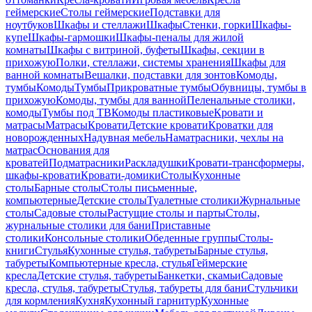
геймерские
Столы геймерские
Подставки для
ноутбуков
Шкафы и стеллажи
Шкафы
Стенки, горки
Шкафы-
купе
Шкафы-гармошки
Шкафы-пеналы для жилой
комнаты
Шкафы с витриной, буфеты
Шкафы, секции в
прихожую
Полки, стеллажи, системы хранения
Шкафы для
ванной комнаты
Вешалки, подставки для зонтов
Комоды,
тумбы
Комоды
Тумбы
Прикроватные тумбы
Обувницы, тумбы в
прихожую
Комоды, тумбы для ванной
Пеленальные столики,
комоды
Тумбы под ТВ
Комоды пластиковые
Кровати и
матрасы
Матрасы
Кровати
Детские кровати
Кроватки для
новорожденных
Надувная мебель
Наматрасники, чехлы на
матрас
Основания для
кроватей
Подматрасники
Раскладушки
Кровати-трансформеры,
шкафы-кровати
Кровати-домики
Столы
Кухонные
столы
Барные столы
Столы письменные,
компьютерные
Детские столы
Туалетные столики
Журнальные
столы
Садовые столы
Растущие столы и парты
Столы,
журнальные столики для бани
Приставные
столики
Консольные столики
Обеденные группы
Столы-
книги
Стулья
Кухонные стулья, табуреты
Барные стулья,
табуреты
Компьютерные кресла, стулья
Геймерские
кресла
Детские стулья, табуреты
Банкетки, скамьи
Садовые
кресла, стулья, табуреты
Стулья, табуреты для бани
Стульчики
для кормления
Кухня
Кухонный гарнитур
Кухонные