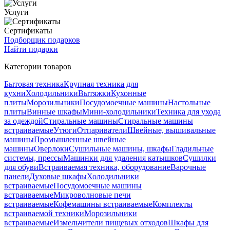
Услуги
Сертификаты
Подборщик подарков
Найти подарки
Категории товаров
Бытовая техника
Крупная техника для
кухни
Холодильники
Вытяжки
Кухонные
плиты
Морозильники
Посудомоечные машины
Настольные
плиты
Винные шкафы
Мини-холодильники
Техника для ухода
за одеждой
Стиральные машины
Стиральные машины
встраиваемые
Утюги
Отпариватели
Швейные, вышивальные
машины
Промышленные швейные
машины
Оверлоки
Сушильные машины, шкафы
Гладильные
системы, прессы
Машинки для удаления катышков
Сушилки
для обуви
Встраиваемая техника, оборудование
Варочные
панели
Духовые шкафы
Холодильники
встраиваемые
Посудомоечные машины
встраиваемые
Микроволновые печи
встраиваемые
Кофемашины встраиваемые
Комплекты
встраиваемой техники
Морозильники
встраиваемые
Измельчители пищевых отходов
Шкафы для