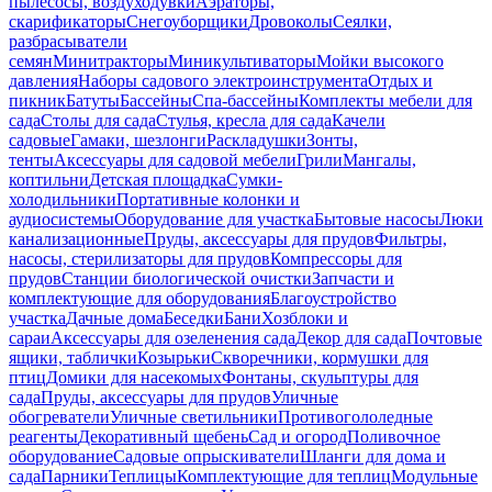
пылесосы, воздуходувки
Аэраторы,
скарификаторы
Снегоуборщики
Дровоколы
Сеялки,
разбрасыватели
семян
Минитракторы
Миникультиваторы
Мойки высокого
давления
Наборы садового электроинструмента
Отдых и
пикник
Батуты
Бассейны
Спа-бассейны
Комплекты мебели для
сада
Столы для сада
Стулья, кресла для сада
Качели
садовые
Гамаки, шезлонги
Раскладушки
Зонты,
тенты
Аксессуары для садовой мебели
Грили
Мангалы,
коптильни
Детская площадка
Сумки-
холодильники
Портативные колонки и
аудиосистемы
Оборудование для участка
Бытовые насосы
Люки
канализационные
Пруды, аксессуары для прудов
Фильтры,
насосы, стерилизаторы для прудов
Компрессоры для
прудов
Станции биологической очистки
Запчасти и
комплектующие для оборудования
Благоустройство
участка
Дачные дома
Беседки
Бани
Хозблоки и
сараи
Аксессуары для озеленения сада
Декор для сада
Почтовые
ящики, таблички
Козырьки
Скворечники, кормушки для
птиц
Домики для насекомых
Фонтаны, скульптуры для
сада
Пруды, аксессуары для прудов
Уличные
обогреватели
Уличные светильники
Противогололедные
реагенты
Декоративный щебень
Сад и огород
Поливочное
оборудование
Садовые опрыскиватели
Шланги для дома и
сада
Парники
Теплицы
Комплектующие для теплиц
Модульные