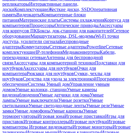
репликаторы
Интерактивные панели,
доски
Комплектующие
Жесткие диски, SSD
Оперативная
память
Видеокарты
Компьютерные блоки
питания
Материнские платы
Системы охлаждения
Корпуса для
компьютеров
Процессоры
Оптические приводы
Аксессуары
для корпусов ПК
Боксы, док-станции для накопителей
Сетевое
оборудование
Маршрутизаторы, DSL-модемы
Wi-Fi точки
доступа, усилители сигнала
Беспроводные
адаптеры
Коммутаторы
Сетевые адаптеры
Powerline
Сетевые
комплектующие
IP-телефония
Медиаконвертеры
Кабели,
переходники сетевые
Антенны для беспроводной
связи
Аксессуары для компьютерной техники
Подставки для
ноутбуков
Аксессуары для ноутбуков
Очки для
компьютера
Рюкзаки для ноутбуков
Сумки, чехлы для
ноутбуков
Средства для ухода за электроникой
Программное
обеспечение
Система Умный дом
Управление умным
домом
Умные колонки, станции
Умные камеры
видеонаблюдения
Умные датчики для дома
Умные
лампы
Умные выключатели
Умные розетки
Умные
светильники
Умные светодиодные ленты
Умные реле
Умные
замки
Умные домофоны
Умные карнизы
Умные
терморегуляторы
Игровая зона
Игровые приставки
Игры для
приставок
Игровые контроллеры
Игровые ноутбуки
Игровые
компьютеры
Игровые видеокарты
Игровые мониторы
Игровые
телевизоры
Игровые мыши
Игровые клавиатуры
Игровые