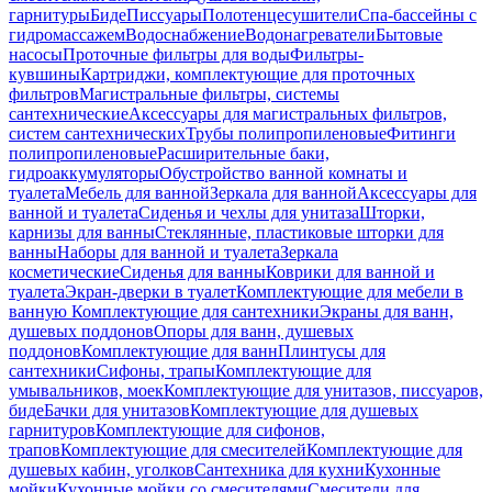
гарнитуры
Биде
Писсуары
Полотенцесушители
Спа-бассейны с
гидромассажем
Водоснабжение
Водонагреватели
Бытовые
насосы
Проточные фильтры для воды
Фильтры-
кувшины
Картриджи, комплектующие для проточных
фильтров
Магистральные фильтры, системы
сантехнические
Аксессуары для магистральных фильтров,
систем сантехнических
Трубы полипропиленовые
Фитинги
полипропиленовые
Расширительные баки,
гидроаккумуляторы
Обустройство ванной комнаты и
туалета
Мебель для ванной
Зеркала для ванной
Аксессуары для
ванной и туалета
Сиденья и чехлы для унитаза
Шторки,
карнизы для ванны
Стеклянные, пластиковые шторки для
ванны
Наборы для ванной и туалета
Зеркала
косметические
Сиденья для ванны
Коврики для ванной и
туалета
Экран-дверки в туалет
Комплектующие для мебели в
ванную
Комплектующие для сантехники
Экраны для ванн,
душевых поддонов
Опоры для ванн, душевых
поддонов
Комплектующие для ванн
Плинтусы для
сантехники
Сифоны, трапы
Комплектующие для
умывальников, моек
Комплектующие для унитазов, писсуаров,
биде
Бачки для унитазов
Комплектующие для душевых
гарнитуров
Комплектующие для сифонов,
трапов
Комплектующие для смесителей
Комплектующие для
душевых кабин, уголков
Сантехника для кухни
Кухонные
мойки
Кухонные мойки со смесителями
Смесители для