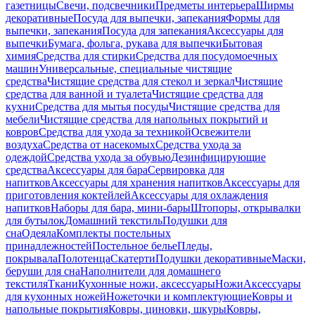
газетницы
Свечи, подсвечники
Предметы интерьера
Ширмы
декоративные
Посуда для выпечки, запекания
Формы для
выпечки, запекания
Посуда для запекания
Аксессуары для
выпечки
Бумага, фольга, рукава для выпечки
Бытовая
химия
Средства для стирки
Средства для посудомоечных
машин
Универсальные, специальные чистящие
средства
Чистящие средства для стекол и зеркал
Чистящие
средства для ванной и туалета
Чистящие средства для
кухни
Средства для мытья посуды
Чистящие средства для
мебели
Чистящие средства для напольных покрытий и
ковров
Средства для ухода за техникой
Освежители
воздуха
Средства от насекомых
Средства ухода за
одеждой
Средства ухода за обувью
Дезинфицирующие
средства
Аксессуары для бара
Сервировка для
напитков
Аксессуары для хранения напитков
Аксессуары для
приготовления коктейлей
Аксессуары для охлаждения
напитков
Наборы для бара, мини-бары
Штопоры, открывалки
для бутылок
Домашний текстиль
Подушки для
сна
Одеяла
Комплекты постельных
принадлежностей
Постельное белье
Пледы,
покрывала
Полотенца
Скатерти
Подушки декоративные
Маски,
беруши для сна
Наполнители для домашнего
текстиля
Ткани
Кухонные ножи, аксессуары
Ножи
Аксессуары
для кухонных ножей
Ножеточки и комплектующие
Ковры и
напольные покрытия
Ковры, циновки, шкуры
Ковры,