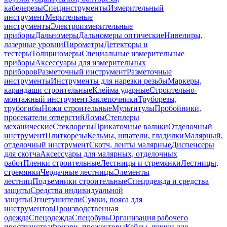
кабелерезы
Специнструменты
Измерительный
инструмент
Мерительные
инструменты
Электроизмерительные
приборы
Дальномеры
Дальномеры оптические
Нивелиры,
лазерные уровни
Пирометры
Детекторы и
тестеры
Толщиномеры
Специальные измерительные
приборы
Аксессуары для измерительных
приборов
Разметочный инструмент
Разметочные
инструменты
Инструменты для нарезки резьбы
Маркеры,
карандаши строительные
Клейма ударные
Строительно-
монтажный инструмент
Заклепочники
Труборезы,
трубогибы
Ножи строительные
Мультитулы
Пробойники,
просекатели отверстий
Ломы
Степлеры
механические
Стеклорезы
Прикаточные валики
Отделочный
инструмент
Плиткорезы
Кельмы, шпатели, гладилки
Малярный,
отделочный инструмент
Скотч, ленты малярные
Диспенсеры
для скотча
Аксессуары для малярных, отделочных
работ
Пленки строительные
Лестницы и стремянки
Лестницы,
стремянки
Чердачные лестницы
Элементы
лестниц
Подъемники строительные
Спецодежда и средства
защиты
Средства индивидуальной
защиты
Огнетушители
Сумки, пояса для
инструментов
Производственная
одежда
Спецодежда
Спецобувь
Организация рабочего
пространства
Фонари, прожекторы
Кейсы, ящики для