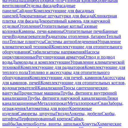
материалы
Шифер
Профнастил
Рулонная кровля
Кровельная
вентиляция
Отделка фасада
Фасадные
панели
Сайдинг
Комплектующие для фасадных
панелей
Декоративные штукатурки для фасада
Клинкерная
плитка для фасада
Декоративный камень для наружной
отделки
Отопление
Отопительные котлы
Газовые
колонки
Камины, печи-камины
Отопительные печи
Банные
печи
Водонагреватели
Радиаторы отопления, батареи
Теплый
пол
Теплые плинтусы
Системы антиобледенения
Управление
климатической техникой
Комплектующие для отопительного
оборудования
Стабилизаторы напряжения
Насосы
циркуляционные
Регулирующая арматура
Отвод и подвод
воды
Дымоходы и комплектующие
Управление климатической
техникой
Комплектующие для радиаторов
Комплектующие для
теплого пола
Топливо и аксессуары для отопительного
оборудования
Комплектующие для печей, каминов
Аксессуары
для каминов, печей
Комплектующие для отопительных котлов,
водонагревателей
Канализация
Тросы сантехнические,
вантузы
Прочистные машины
Трубы, фитинги внутренней
канализации
Трубы, фитинги наружной канализации
Люки
канализационные
Металлопрокат
Металлопрокат
Сваи
Заборы,
ограждения
Автоматика для ворот
Крепежные
изделия
Саморезы, шурупы
Гвозди
Анкеры, дюбели
Скобы,
штифты
Перфорированный крепеж
Гайки,
шайбы
Заклепки
Болты, винты, шпильки
Хомуты
Химические