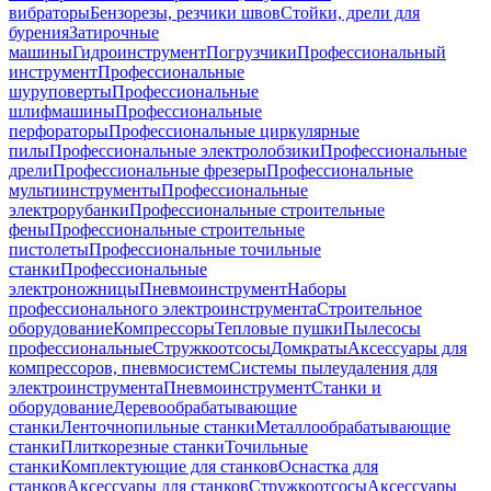
вибраторы
Бензорезы, резчики швов
Стойки, дрели для
бурения
Затирочные
машины
Гидроинструмент
Погрузчики
Профессиональный
инструмент
Профессиональные
шуруповерты
Профессиональные
шлифмашины
Профессиональные
перфораторы
Профессиональные циркулярные
пилы
Профессиональные электролобзики
Профессиональные
дрели
Профессиональные фрезеры
Профессиональные
мультиинструменты
Профессиональные
электрорубанки
Профессиональные строительные
фены
Профессиональные строительные
пистолеты
Профессиональные точильные
станки
Профессиональные
электроножницы
Пневмоинструмент
Наборы
профессионального электроинструмента
Строительное
оборудование
Компрессоры
Тепловые пушки
Пылесосы
профессиональные
Стружкоотсосы
Домкраты
Аксессуары для
компрессоров, пневмосистем
Системы пылеудаления для
электроинструмента
Пневмоинструмент
Станки и
оборудование
Деревообрабатывающие
станки
Ленточнопильные станки
Металлообрабатывающие
станки
Плиткорезные станки
Точильные
станки
Комплектующие для станков
Оснастка для
станков
Аксессуары для станков
Стружкоотсосы
Аксессуары