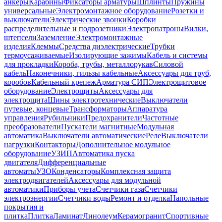
анкеры
Карабины
Фиксаторы арматуры
Шплинты
Пружины
универсальные
Электромонтажное оборудование
Розетки и
выключатели
Электрические звонки
Коробки
распределительные и подрозетники
Электропатроны
Вилки,
штепсели
Заземление
Электромонтажные
изделия
Клеммы
Средства диэлектрические
Трубки
термоусаживаемые
Изолирующие зажимы
Кабель и системы
для прокладки
Короба, трубы, металлорукав
Силовой
кабель
Наконечники, гильзы кабельные
Аксессуары для труб,
коробов
Кабельный крепеж
Арматура СИП
Электрощитовое
оборудование
Электрощиты
Аксессуары для
электрощита
Шины электротехнические
Выключатели
путевые, концевые
Трансформаторы
Аппаратура
управления
Рубильники
Предохранители
Частотные
преобразователи
Пускатели магнитные
Модульная
автоматика
Выключатели автоматические
Реле
Выключатели
нагрузки
Контакторы
Дополнительное модульное
оборудование
УЗИП
Автоматика пуска
двигателя
Дифференциальные
автоматы
УЗО
Конденсаторы
Комплексная защита
электродвигателей
Аксессуары для модульной
автоматики
Приборы учета
Счетчики газа
Счетчики
электроэнергии
Счетчики воды
Ремонт и отделка
Напольные
покрытия и
плитка
Плитка
Ламинат
Линолеум
Керамогранит
Спортивные