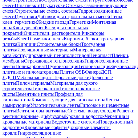
смеси
Шпатлевки
Штукатурки
Стяжки, самонивелирующие
смеси
Строительные смеси, составы
Гидроизоляционные
смеси
Грунтовки
Добавки для строительных смесей
Пены,
клеи, герметики
Жидкие гвозди
Герметики
Монтажная
пена
Клеи для обоев
Клеи для напольных
покрытий
Очистители, растворители
Фиксаторы
резьбы
Клеи
Герметики, пены
Кирпичи, блоки, тротуарная
плитка
Кирпичи
Строительные блоки
Тротуарная
плитка
Изоляционные материалы
Минеральная
вата
Экструдированный пенополистирол
Пенопласт
Пленки,
мембраны
Отражающая теплоизоляция
Гидроизоляционные
ленты
Поликарбонат
Шумоизоляция
Теплоизоляция
Звукоизоляц
плитные и пиломатериалы
Плиты OSB
Фанера
ДСП,
ЛДСП
Мебельные щиты
Террасные доски
Древесные
плиты
Пиломатериалы
Материалы для сухого
строительства
Гипсокартон
Гипсоволокнистые
листы
Цементные плиты
Профили для
гипсокартона
Комплектующие для гипсокартона
Ленты
армирующие
Уплотнительные ленты
Гипсовые и цементные
плиты
Вентиляторы вытяжные
Системы воздуховодов
Решетки
вентиляционные, диффузоры
Кровля и водосток
Черепица и
кровельные материалы
Водосточные системы
Поверхностный
водоотвод
Кровельные софиты
Доборные элементы
кровли
Гидроизоляционные