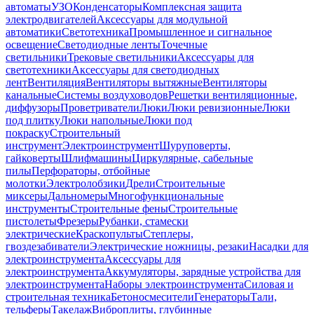
автоматы
УЗО
Конденсаторы
Комплексная защита
электродвигателей
Аксессуары для модульной
автоматики
Светотехника
Промышленное и сигнальное
освещение
Светодиодные ленты
Точечные
светильники
Трековые светильники
Аксессуары для
светотехники
Аксессуары для светодиодных
лент
Вентиляция
Вентиляторы вытяжные
Вентиляторы
канальные
Системы воздуховодов
Решетки вентиляционные,
диффузоры
Проветриватели
Люки
Люки ревизионные
Люки
под плитку
Люки напольные
Люки под
покраску
Строительный
инструмент
Электроинструмент
Шуруповерты,
гайковерты
Шлифмашины
Циркулярные, сабельные
пилы
Перфораторы, отбойные
молотки
Электролобзики
Дрели
Строительные
миксеры
Дальномеры
Многофункциональные
инструменты
Строительные фены
Строительные
пистолеты
Фрезеры
Рубанки, стамески
электрические
Краскопульты
Степлеры,
гвоздезабиватели
Электрические ножницы, резаки
Насадки для
электроинструмента
Аксессуары для
электроинструмента
Аккумуляторы, зарядные устройства для
электроинструмента
Наборы электроинструмента
Силовая и
строительная техника
Бетоносмесители
Генераторы
Тали,
тельферы
Такелаж
Виброплиты, глубинные