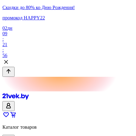
Скидки до 80% ко Дню Рождения!
промокод HAPPY22
02
дн
09
:
21
:
56
Каталог товаров