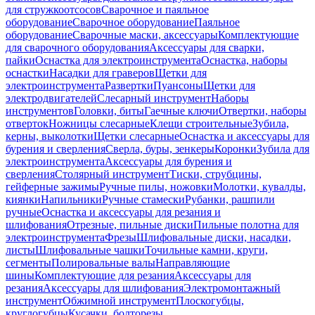
для стружкоотсосов
Сварочное и паяльное
оборудование
Сварочное оборудование
Паяльное
оборудование
Сварочные маски, аксессуары
Комплектующие
для сварочного оборудования
Аксессуары для сварки,
пайки
Оснастка для электроинструмента
Оснастка, наборы
оснастки
Насадки для граверов
Щетки для
электроинструмента
Развертки
Пуансоны
Щетки для
электродвигателей
Слесарный инструмент
Наборы
инструментов
Головки, биты
Гаечные ключи
Отвертки, наборы
отверток
Ножницы слесарные
Клещи строительные
Зубила,
керны, выколотки
Щетки слесарные
Оснастка и аксессуары для
бурения и сверления
Сверла, буры, зенкеры
Коронки
Зубила для
электроинструмента
Аксессуары для бурения и
сверления
Столярный инструмент
Тиски, струбцины,
гейферные зажимы
Ручные пилы, ножовки
Молотки, кувалды,
киянки
Напильники
Ручные стамески
Рубанки, рашпили
ручные
Оснастка и аксессуары для резания и
шлифования
Отрезные, пильные диски
Пильные полотна для
электроинструмента
Фрезы
Шлифовальные диски, насадки,
листы
Шлифовальные чашки
Точильные камни, круги,
сегменты
Полировальные валы
Направляющие
шины
Комплектующие для резания
Аксессуары для
резания
Аксессуары для шлифования
Электромонтажный
инструмент
Обжимной инструмент
Плоскогубцы,
круглогубцы
Кусачки, болторезы,