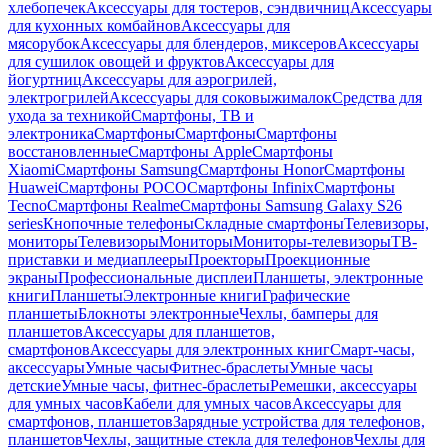
хлебопечек
Аксессуары для тостеров, сэндвичниц
Аксессуары
для кухонных комбайнов
Аксессуары для
мясорубок
Аксессуары для блендеров, миксеров
Аксессуары
для сушилок овощей и фруктов
Аксессуары для
йогуртниц
Аксессуары для аэрогрилей,
электрогрилей
Аксессуары для соковыжималок
Средства для
ухода за техникой
Смартфоны, ТВ и
электроника
Смартфоны
Смартфоны
Смартфоны
восстановленные
Смартфоны Apple
Смартфоны
Xiaomi
Смартфоны Samsung
Смартфоны Honor
Смартфоны
Huawei
Смартфоны POCO
Смартфоны Infinix
Смартфоны
Tecno
Смартфоны Realme
Смартфоны Samsung Galaxy S26
series
Кнопочные телефоны
Складные смартфоны
Телевизоры,
мониторы
Телевизоры
Мониторы
Мониторы-телевизоры
ТВ-
приставки и медиаплееры
Проекторы
Проекционные
экраны
Профессиональные дисплеи
Планшеты, электронные
книги
Планшеты
Электронные книги
Графические
планшеты
Блокноты электронные
Чехлы, бамперы для
планшетов
Аксессуары для планшетов,
смартфонов
Аксессуары для электронных книг
Смарт-часы,
аксессуары
Умные часы
Фитнес-браслеты
Умные часы
детские
Умные часы, фитнес-браслеты
Ремешки, аксессуары
для умных часов
Кабели для умных часов
Аксессуары для
смартфонов, планшетов
Зарядные устройства для телефонов,
планшетов
Чехлы, защитные стекла для телефонов
Чехлы для