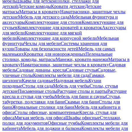
мебель
Шкафы для детской
Полки, стеллажи для
детской
Детские комоды
Кровати детские
Детские
матрасы
Матрасы в кроватку
Наматрасники, защитные чехлы
детские
Мебель для детского сада
Мебельная фурнитура и
аксессуары
Комплектующие для столов
Комплектующие для
стульев
Комплектующие для кроватей и кроваток
Аксессуары
для мебели
Комплектующие для мягкой
мебели
Комплектующие для корпусной мебели
Мебельная
фурнитура
Чехлы для мебели
Системы хранения для
кухни
Товары для безопасности детей
Мебель для самых
маленьких
Кроватки для новорожденных
Пеленальные
столики, комоды, матрасы
Манежи, кровати-манежи
Матрасы в
кроватку
Наматрасники, защитные чехлы в кроватку
Садовая
мебель
Садовые диваны, кресла
Садовые стулья
Садовые,
уличные столы
Комплекты мебели для сада
Гамаки,
шезлонги
Качели садовые
Надувная мебель
Кухни
походные
Столы для сада
Мебель для учебы
Столы, стулья
детские
Письменные столы
Растущие столы и парты
Растущие
кресла и стулья для учебы
Мебель для бани и сауны
Стулья,
табуретки, подставки для бани
Скамьи для бани
Столы для
бани
Журнальные столики для бани
Мебель для кабинета и
офиса
Столы офисные, компьютерные
Кресла, стулья для
офиса
Мягкая мебель для офиса
Шкафы офисные
Стеллажи,
полки для документов
Офисные тумбы
Комплекты мебели для
кабинета
Мебель для лоджии и балкона
Комплекты мебели для