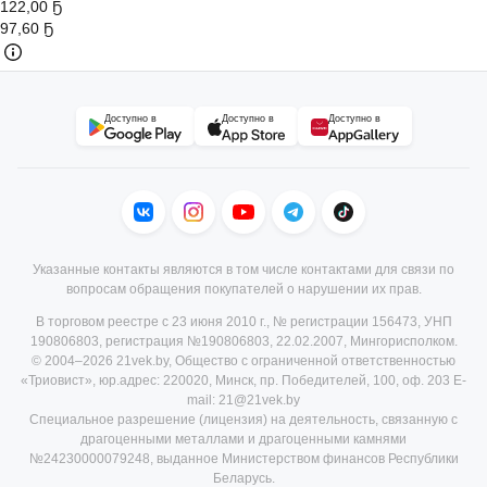
122,00 Ҕ
97
,
60 Ҕ
Доступно в
Доступно в
Доступно в
Указанные контакты являются в том числе контактами для связи по
вопросам обращения покупателей о нарушении их прав.
В торговом реестре с 23 июня 2010 г., № регистрации 156473, УНП
190806803, регистрация №190806803, 22.02.2007, Мингорисполком.
© 2004–2026 21vek.by, Общество с ограниченной ответственностью
«Триовист», юр.адрес: 220020, Минск, пр. Победителей, 100, оф. 203 E-
mail: 21@21vek.by
Специальное разрешение (лицензия) на деятельность, связанную с
драгоценными металлами и драгоценными камнями
№24230000079248, выданное Министерством финансов Республики
Беларусь.