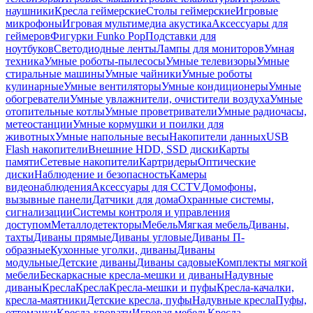
наушники
Кресла геймерские
Столы геймерские
Игровые
микрофоны
Игровая мультимедиа акустика
Аксессуары для
геймеров
Фигурки Funko Pop
Подставки для
ноутбуков
Светодиодные ленты
Лампы для мониторов
Умная
техника
Умные роботы-пылесосы
Умные телевизоры
Умные
стиральные машины
Умные чайники
Умные роботы
кулинарные
Умные вентиляторы
Умные кондиционеры
Умные
обогреватели
Умные увлажнители, очистители воздуха
Умные
отопительные котлы
Умные проветриватели
Умные радиочасы,
метеостанции
Умные кормушки и поилки для
животных
Умные напольные весы
Накопители данных
USB
Flash накопители
Внешние HDD, SSD диски
Карты
памяти
Сетевые накопители
Картридеры
Оптические
диски
Наблюдение и безопасность
Камеры
видеонаблюдения
Аксессуары для CCTV
Домофоны,
вызывные панели
Датчики для дома
Охранные системы,
сигнализации
Системы контроля и управления
доступом
Металлодетекторы
Мебель
Мягкая мебель
Диваны,
тахты
Диваны прямые
Диваны угловые
Диваны П-
образные
Кухонные уголки, диваны
Диваны
модульные
Детские диваны
Диваны садовые
Комплекты мягкой
мебели
Бескаркасные кресла-мешки и диваны
Надувные
диваны
Кресла
Кресла
Кресла-мешки и пуфы
Кресла-качалки,
кресла-маятники
Детские кресла, пуфы
Надувные кресла
Пуфы,
оттоманки
Кресла-кровати
Игровая мебель
Кресла