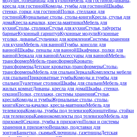
модули
Столешницы для кухни
Мебель для гостиной
Диваны,
кресла для гостиной
Комоды, тумбы для гостиной
Шкафы,
стенки, горки для гостиной
Полки, стеллажи для
гостиной
Журнальные столы, столы-книги
Кресла, стулья для
дома
Кресла-качалки, кресла-маятники
Мебель для
кухни
Столы, столики
Стулья для кухни
Стулья, табуреты
барные
Кухонный гарнитур
Кухонные модули
Кухонные
уголки, диваны
Стульчики для кормления
Системы хранения
для кухни
Мебель для ванной
Тумбы, консоли для
ванной
Шкафы, пеналы для ванной
Шкафчики, полки для
ванной
Зеркала для ванной
Аксессуары для ванной
Мебель-
трансформер
Мебель-трансформер
Кровати-
трансформеры
Детские кроватки-трансформеры
Столы-
трансформеры
Мебель для спальни
Зеркала
Комплекты мебели
для спальни
Прикроватные тумбы
Комоды и тумбы для
спальни
Туалетные столики
Шкафы для спальни
Мебель для
жилых комнат
Диваны, кресла для дома
Шкафы, стенки,
секции
Полки, стеллажи, системы хранения
Стулья,
кресла
Комоды и тумбы
Журнальные столы, столы-
книги
Кресла-качалки, кресла-маятники
Мебель для
телевизора
Комоды, тумбы под телевизор
Кронштейны, стойки
для телевизора
Каминокомплекты под телевизор
Мебель для
прихожей
Секции, тумбы в прихожую
Полки и системы
хранения в прихожую
Вешалки, подставки для
зонтов
Банкетки, скамьи
Ключницы, газетницы
Детская