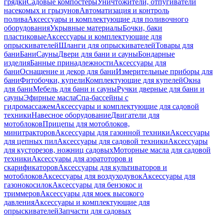
грядки
Садовые компостеры
Уничтожители, отпугиватели
насекомых и грызунов
Автоматизация и контроль
полива
Аксессуары и комплектующие для поливочного
оборудования
Укрывные материалы
Бочки, баки
пластиковые
Аксессуары и комплектующие для
опрыскивателей
Шланги для опрыскивателей
Товары для
бани
Бани
Сауны
Двери для бани и сауны
Бондарные
изделия
Банные принадлежности
Аксессуары для
бани
Оснащение и декор для бани
Измерительные приборы для
бани
Фитобочки, купели
Комплектующие для купелей
Окна
для бани
Мебель для бани и сауны
Ручки дверные для бани и
сауны
Эфирные масла
Спа-бассейны с
гидромассажем
Аксессуары и комплектующие для садовой
техники
Навесное оборудование
Двигатели для
мотоблоков
Прицепы для мотоблоков,
минитракторов
Аксессуары для газонной техники
Аксессуары
для цепных пил
Аксессуары для садовой техники
Аксессуары
для кусторезов, ножниц садовых
Моторные масла для садовой
техники
Аксессуары для аэратоторов и
скарификаторов
Аксессуары для культиваторов и
мотоблоков
Аксессуары для воздуходувок
Аксессуары для
газонокосилок
Аксессуары для бензокос и
триммеров
Аксессуары для моек высокого
давления
Аксессуары и комплектующие для
опрыскивателей
Запчасти для садовых