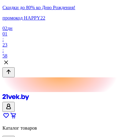
Скидки до 80% ко Дню Рождения!
промокод HAPPY22
02
дн
01
:
23
:
58
Каталог товаров