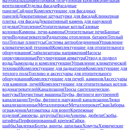
материалы
Шифер
Профнастил
Рулонная кровля
Кровельная
вентиляция
Отделка фасада
Фасадные
панели
Сайдинг
Комплектующие для фасадных
панелей
Декоративные штукатурки для фасада
Клинкерная
плитка для фасада
Декоративный камень для наружной
отделки
Отопление
Отопительные котлы
Газовые
колонки
Камины, печи-камины
Отопительные печи
Банные
печи
Водонагреватели
Радиаторы отопления, батареи
Теплый
пол
Теплые плинтусы
Системы антиобледенения
Управление
климатической техникой
Комплектующие для отопительного
оборудования
Стабилизаторы напряжения
Насосы
циркуляционные
Регулирующая арматура
Отвод и подвод
воды
Дымоходы и комплектующие
Управление климатической
техникой
Комплектующие для радиаторов
Комплектующие для
теплого пола
Топливо и аксессуары для отопительного
оборудования
Комплектующие для печей, каминов
Аксессуары
для каминов, печей
Комплектующие для отопительных котлов,
водонагревателей
Канализация
Тросы сантехнические,
вантузы
Прочистные машины
Трубы, фитинги внутренней
канализации
Трубы, фитинги наружной канализации
Люки
канализационные
Металлопрокат
Металлопрокат
Сваи
Заборы,
ограждения
Автоматика для ворот
Крепежные
изделия
Саморезы, шурупы
Гвозди
Анкеры, дюбели
Скобы,
штифты
Перфорированный крепеж
Гайки,
шайбы
Заклепки
Болты, винты, шпильки
Хомуты
Химические