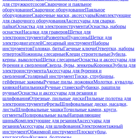
для стружкоотсосов
Сварочное и паяльное
оборудование
Сварочное оборудование
Паяльное
оборудование
Сварочные маски, аксессуары
Комплектующие
для сварочного оборудования
Аксессуары для сварки,
пайки
Оснастка для электроинструмента
Оснастка, наборы
оснастки
Насадки для граверов
Щетки для
электроинструмента
Развертки
Пуансоны
Щетки для
электродвигателей
Слесарный инструмент
Наборы
инструментов
Головки, биты
Гаечные ключи
Отвертки, наборы
отверток
Ножницы слесарные
Клещи строительные
Зубила,
керны, выколотки
Щетки слесарные
Оснастка и аксессуары для
бурения и сверления
Сверла, буры, зенкеры
Коронки
Зубила для
электроинструмента
Аксессуары для бурения и
сверления
Столярный инструмент
Тиски, струбцины,
гейферные зажимы
Ручные пилы, ножовки
Молотки, кувалды,
киянки
Напильники
Ручные стамески
Рубанки, рашпили
ручные
Оснастка и аксессуары для резания и
шлифования
Отрезные, пильные диски
Пильные полотна для
электроинструмента
Фрезы
Шлифовальные диски, насадки,
листы
Шлифовальные чашки
Точильные камни, круги,
сегменты
Полировальные валы
Направляющие
шины
Комплектующие для резания
Аксессуары для
резания
Аксессуары для шлифования
Электромонтажный
инструмент
Обжимной инструмент
Плоскогубцы,
круглогубцы
Кусачки, болторезы,