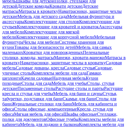
мебель
Шкафы для детской
Полки, стеллажи для
детской
Детские комоды
Кровати детские
Детские
матрасы
Матрасы в кроватку
Наматрасники, защитные чехлы
детские
Мебель для детского сада
Мебельная фурнитура и
аксессуары
Комплектующие для столов
Комплектующие для
стульев
Комплектующие для кроватей и кроваток
Аксессуары
для мебели
Комплектующие для мягкой
мебели
Комплектующие для корпусной мебели
Мебельная
фурнитура
Чехлы для мебели
Системы хранения для
кухни
Товары для безопасности детей
Мебель для самых
маленьких
Кроватки для новорожденных
Пеленальные
столики, комоды, матрасы
Манежи, кровати-манежи
Матрасы в
кроватку
Наматрасники, защитные чехлы в кроватку
Садовая
мебель
Садовые диваны, кресла
Садовые стулья
Садовые,
уличные столы
Комплекты мебели для сада
Гамаки,
шезлонги
Качели садовые
Надувная мебель
Кухни
походные
Столы для сада
Мебель для учебы
Столы, стулья
детские
Письменные столы
Растущие столы и парты
Растущие
кресла и стулья для учебы
Мебель для бани и сауны
Стулья,
табуретки, подставки для бани
Скамьи для бани
Столы для
бани
Журнальные столики для бани
Мебель для кабинета и
офиса
Столы офисные, компьютерные
Кресла, стулья для
офиса
Мягкая мебель для офиса
Шкафы офисные
Стеллажи,
полки для документов
Офисные тумбы
Комплекты мебели для
кабинета
Мебель для лоджии и балкона
Комплекты мебели для