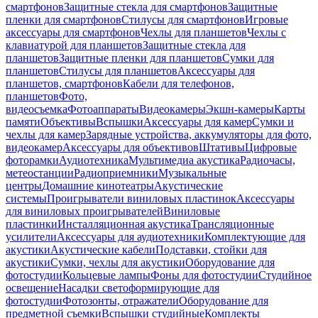
смартфонов
Защитные стекла для смартфонов
Защитные
пленки для смартфонов
Стилусы для смартфонов
Игровые
аксессуары для смартфонов
Чехлы для планшетов
Чехлы с
клавиатурой для планшетов
Защитные стекла для
планшетов
Защитные пленки для планшетов
Сумки для
планшетов
Стилусы для планшетов
Аксессуары для
планшетов, смартфонов
Кабели для телефонов,
планшетов
Фото,
видеосъемка
Фотоаппараты
Видеокамеры
Экшн-камеры
Карты
памяти
Объективы
Вспышки
Аксессуары для камер
Сумки и
чехлы для камер
Зарядные устройства, аккумуляторы для фото,
видеокамер
Аксессуары для объективов
Штативы
Цифровые
фоторамки
Аудиотехника
Мультимедиа акустика
Радиочасы,
метеостанции
Радиоприемники
Музыкальные
центры
Домашние кинотеатры
Акустические
системы
Проигрыватели виниловых пластинок
Аксессуары
для виниловых проигрывателей
Виниловые
пластинки
Инсталляционная акустика
Трансляционные
усилители
Аксессуары для аудиотехники
Комплектующие для
акустики
Акустические кабели
Подставки, стойки для
акустики
Сумки, чехлы для акустики
Оборудование для
фотостудии
Кольцевые лампы
Фоны для фотостудии
Студийное
освещение
Насадки светоформирующие для
фотостудии
Фотозонты, отражатели
Оборудование для
предметной съемки
Вспышки студийные
Комплекты