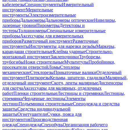
кабелерезы
Специнструменты
Измерительный
инструмент
Мерительные
инструменты
Электроизмерительные
приборы
Дальномеры
Дальномеры оптические
Нивелиры,
лазерные уровни
Пирометры
Детекторы и
тестеры
Толщиномеры
Специальные измерительные
приборы
Аксессуары для измерительных
приборов
Разметочный инструмент
Разметочные
инструменты
Инструменты для нарезки резьбы
Маркеры,
карандаши строительные
Клейма ударные
Строительно-
монтажный инструмент
Заклепочники
Труборезы,
трубогибы
Ножи строительные
Мультитулы
Пробойники,
просекатели отверстий
Ломы
Степлеры
механические
Стеклорезы
Прикаточные валики
Отделочный
инструмент
Плиткорезы
Кельмы, шпатели, гладилки
Малярный,
отделочный инструмент
Скотч, ленты малярные
Диспенсеры
для скотча
Аксессуары для малярных, отделочных
работ
Пленки строительные
Лестницы и стремянки
Лестницы,
стремянки
Чердачные лестницы
Элементы
лестниц
Подъемники строительные
Спецодежда и средства
защиты
Средства индивидуальной
защиты
Огнетушители
Сумки, пояса для
инструментов
Производственная
одежда
Спецодежда
Спецобувь
Организация рабочего
пространства
Фонари, прожекторы
Кейсы, ящики для