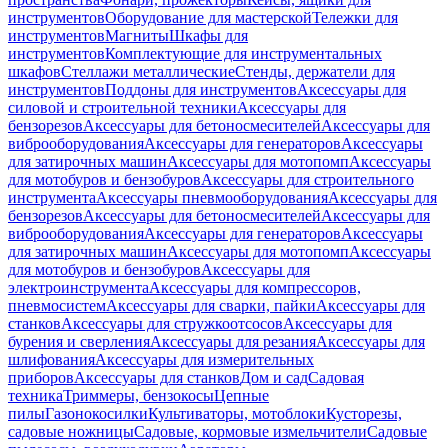
инструментов
Оборудование для мастерской
Тележки для
инструментов
Магниты
Шкафы для
инструментов
Комплектующие для инструментальных
шкафов
Стеллажи металлические
Стенды, держатели для
инструментов
Поддоны для инструментов
Аксессуары для
силовой и строительной техники
Аксессуары для
бензорезов
Аксессуары для бетоносмесителей
Аксессуары для
виброоборудования
Аксессуары для генераторов
Аксессуары
для затирочных машин
Аксессуары для мотопомп
Аксессуары
для мотобуров и бензобуров
Аксессуары для строительного
инструмента
Аксессуары пневмооборудования
Аксессуары для
бензорезов
Аксессуары для бетоносмесителей
Аксессуары для
виброоборудования
Аксессуары для генераторов
Аксессуары
для затирочных машин
Аксессуары для мотопомп
Аксессуары
для мотобуров и бензобуров
Аксессуары для
электроинструмента
Аксессуары для компрессоров,
пневмосистем
Аксессуары для сварки, пайки
Аксессуары для
станков
Аксессуары для стружкоотсосов
Аксессуары для
бурения и сверления
Аксессуары для резания
Аксессуары для
шлифования
Аксессуары для измерительных
приборов
Аксессуары для станков
Дом и сад
Садовая
техника
Триммеры, бензокосы
Цепные
пилы
Газонокосилки
Культиваторы, мотоблоки
Кусторезы,
садовые ножницы
Садовые, кормовые измельчители
Садовые