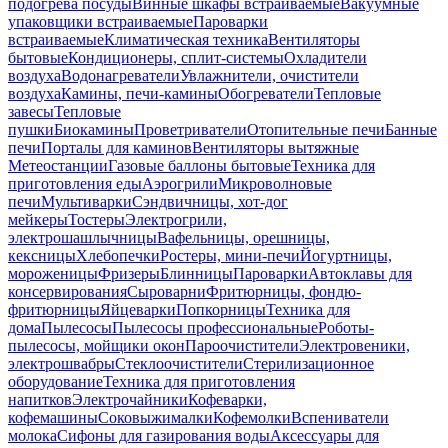
подогрева посуды
Винные шкафы встраиваемые
Вакуумные
упаковщики встраиваемые
Пароварки
встраиваемые
Климатическая техника
Вентиляторы
бытовые
Кондиционеры, сплит-системы
Охладители
воздуха
Водонагреватели
Увлажнители, очистители
воздуха
Камины, печи-камины
Обогреватели
Тепловые
завесы
Тепловые
пушки
Биокамины
Проветриватели
Отопительные печи
Банные
печи
Порталы для каминов
Вентиляторы вытяжные
Метеостанции
Газовые баллоны бытовые
Техника для
приготовления еды
Аэрогрили
Микроволновые
печи
Мультиварки
Сэндвичницы, хот-дог
мейкеры
Тостеры
Электрогрили,
электрошашлычницы
Вафельницы, орешницы,
кексницы
Хлебопечки
Ростеры, мини-печи
Йогуртницы,
мороженицы
Фризеры
Блинницы
Пароварки
Автоклавы для
консервирования
Сыроварни
Фритюрницы, фондю-
фритюрницы
Яйцеварки
Попкорницы
Техника для
дома
Пылесосы
Пылесосы профессиональные
Роботы-
пылесосы, мойщики окон
Пароочистители
Электровеники,
электрошвабры
Стеклоочистители
Стерилизационное
оборудование
Техника для приготовления
напитков
Электрочайники
Кофеварки,
кофемашины
Соковыжималки
Кофемолки
Вспениватели
молока
Сифоны для газирования воды
Аксессуары для