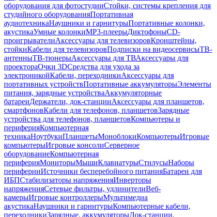
оборудования для фотостудии
Стойки, системы крепления для
студийного оборудования
Портативная
аудиотехника
Наушники и гарнитуры
Портативные колонки,
акустика
Умные колонки
MP3-плееры
Диктофоны
CD-
проигрыватели
Аксессуары для телевизоров
Кронштейны,
стойки
Кабели для телевизоров
Подписки на видеосервисы
ТВ-
антенны
ТВ-тюнеры
Аксессуары для ТВ
Аксессуары для
проектора
Очки 3D
Средства для ухода за
электроникой
Кабели, переходники
Аксессуары для
портативных устройств
Портативные аккумуляторы
Элементы
питания, зарядные устройства
Аккумуляторные
батареи
Держатели, док-станции
Аксессуары для планшетов,
смартфонов
Кабели для телефонов, планшетов
Зарядные
устройства для телефонов, планшетов
Компьютеры и
периферия
Компьютерная
техника
Ноутбуки
Планшеты
Моноблоки
Компьютеры
Игровые
компьютеры
Игровые консоли
Серверное
оборудование
Компьютерная
периферия
Мониторы
Мыши
Клавиатуры
Стилусы
Наборы
периферии
Источники бесперебойного питания
Батареи для
ИБП
Стабилизаторы напряжения
Инверторы
напряжения
Сетевые фильтры, удлинители
Веб-
камеры
Игровые контроллеры
Мультимедиа
акустика
Наушники и гарнитуры
Компьютерные кабели,
переходники
Зарядные, аккумуляторы
Док-станции,