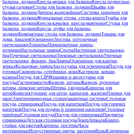
балкона, лоджии
Кресла-мешки для балкона
Кресла подвесные,
стулья садовые
Столы для балкона, лоджии
Шкафы для
балкона, лоджии
Дверцы жалюзийные
Системы хранения для
балкона, лоджии
Журнальные столы, столы-книги
Тумбы для
балкона, лоджии
Кресла-качалки, кресла-маятники
Стулья для
балкона, лоджии
Кресла, пуфы для балкона,
лоджии
Компактные столы для балкона, лоджии
Товары для
дома, бакалея
Освещение
Люстры, потолочные
светильники
Торшеры
Прикроватные лампы,
ночники
Настольные лампы
Споты
Настенные светильники,
бра
Точечные светильники
Трековые светильники
Уличные
светильники, фонари, бра
Лампы
Освещение для картин,
зеркал
Кольцевые лампы
Аксессуары для освещения
Посуда для
готовки
Сковороды, сотейники, воки
Кастрюли, ковши,
казаны
Посуда для СВЧ
Крышки и аксессуары для
посуды
Гастроемкости
Жалюзи, шторы
Жалюзи, рулонные
шторы, римские шторы
Шторы, гардины
Карнизы для
штор
Комплектующие для штор, карнизов, жалюзи
Пленки для
окон
Электроприводные солнцезащитные системы
Столовая
посуда, сервировка
Посуда для напитков
Посуда для горячих
напитков
Посуда для подачи и хранения напитков
Столовые
приборы
Столовая посуда
Посуда для сервировки
Предметы
сервировки
Детская столовая посуда
Декор
Зеркала
Кашпо,
стойки для цветов
Картины, постеры
Часы
интерьерные
Искусственные цветы, растения
Вазы
Ключницы,