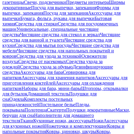
газетницы
Свечи, подсвечники
Предметы интерьера
Ширмы
декоративные
Посуда для выпечки, запекания
Формы для
выпечки, запекания
Посуда для запекания
Аксессуары для
выпечки
Бумага, фольга, рукава для выпечки
Бытовая
химия
Средства для стирки
Средства для посудомоечных
машин
Универсальные, специальные чистящие
средства
Чистящие средства для стекол и зеркал
Чистящие
средства для ванной и туалета
Чистящие средства для
кухни
Средства для мытья посуды
Чистящие средства для
мебели
Чистящие средства для напольных покрытий и
ковров
Средства для ухода за техникой
Освежители
воздуха
Средства от насекомых
Средства ухода за
одеждой
Средства ухода за обувью
Дезинфицирующие
средства
Аксессуары для бара
Сервировка для
напитков
Аксессуары для хранения напитков
Аксессуары для
приготовления коктейлей
Аксессуары для охлаждения
напитков
Наборы для бара, мини-бары
Штопоры, открывалки
для бутылок
Домашний текстиль
Подушки для
сна
Одеяла
Комплекты постельных
принадлежностей
Постельное белье
Пледы,
покрывала
Полотенца
Скатерти
Подушки декоративные
Маски,
беруши для сна
Наполнители для домашнего
текстиля
Ткани
Кухонные ножи, аксессуары
Ножи
Аксессуары
для кухонных ножей
Ножеточки и комплектующие
Ковры и
напольные покрытия
Ковры, циновки, шкуры
Ковры,