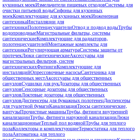
кухонных моек
Измельчители пищевых отходов
Системы для
очистки питьевой воды
Сифоны для кухонных
моек
Комплектующие для кухонных моек
Инженерная
сантехника
Инсталляции для
сантехники
Полотенцесушители
Отвод и подвод воды
Трубы
водопроводные
Магистральные фильтры, системы
сантехнические
Комплектующие для радиаторов,
полотенцесушителей
Монтажные комплекты для
сантехники
Регулирующая арматура
Системы защиты от
протечек
Люки сантехнические
Аксессуары для
магистральных фильтров, систем
сантехнических
Фитинги
Комплектующие для
инсталляций
Опрессовочные насосы
Сантехника для
общественных мест
Аксессуары для общественных
санузлов
Сушилки для рук
Дозаторы для общественных
санузлов
Сенсорные дозаторы для общественных
санузлов
Локтевые дозаторы для общественных
санузлов
Диспенсеры для бумажных полотенец
Диспенсеры
для туалетной бумаги
Канализация
Тросы сантехнические,
вантузы
Прочистные машины
Трубы, фитинги внутренней
канализации
Трубы, фитинги наружной канализации
Люки
канализационные
Теплый пол водяной
Трубы для теплого
пола
Коллекторы и комплектующие
Термостатика для теплого
пола
Автоматика для теплого
пола
Строительство
Строительные смеси и грунтовки
Клеевые