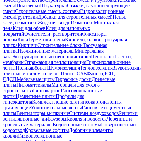
смеси
Шпатлевки
Штукатурки
Стяжки, самонивелирующие
смеси
Строительные смеси, составы
Гидроизоляционные
смеси
Грунтовки
Добавки для строительных смесей
Пены,
клеи, герметики
Жидкие гвозди
Герметики
Монтажная
пена
Клеи для обоев
Клеи для напольных
покрытий
Очистители, растворители
Фиксаторы
резьбы
Клеи
Герметики, пены
Кирпичи, блоки, тротуарная
плитка
Кирпичи
Строительные блоки
Тротуарная
плитка
Изоляционные материалы
Минеральная
вата
Экструдированный пенополистирол
Пенопласт
Пленки,
мембраны
Отражающая теплоизоляция
Гидроизоляционные
ленты
Поликарбонат
Шумоизоляция
Теплоизоляция
Звукоизоляц
плитные и пиломатериалы
Плиты OSB
Фанера
ДСП,
ЛДСП
Мебельные щиты
Террасные доски
Древесные
плиты
Пиломатериалы
Материалы для сухого
строительства
Гипсокартон
Гипсоволокнистые
листы
Цементные плиты
Профили для
гипсокартона
Комплектующие для гипсокартона
Ленты
армирующие
Уплотнительные ленты
Гипсовые и цементные
плиты
Вентиляторы вытяжные
Системы воздуховодов
Решетки
вентиляционные, диффузоры
Кровля и водосток
Черепица и
кровельные материалы
Водосточные системы
Поверхностный
водоотвод
Кровельные софиты
Доборные элементы
кровли
Гидроизоляционные