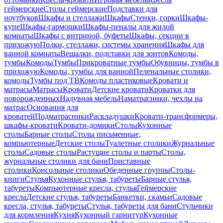
геймерские
Столы геймерские
Подставки для
ноутбуков
Шкафы и стеллажи
Шкафы
Стенки, горки
Шкафы-
купе
Шкафы-гармошки
Шкафы-пеналы для жилой
комнаты
Шкафы с витриной, буфеты
Шкафы, секции в
прихожую
Полки, стеллажи, системы хранения
Шкафы для
ванной комнаты
Вешалки, подставки для зонтов
Комоды,
тумбы
Комоды
Тумбы
Прикроватные тумбы
Обувницы, тумбы в
прихожую
Комоды, тумбы для ванной
Пеленальные столики,
комоды
Тумбы под ТВ
Комоды пластиковые
Кровати и
матрасы
Матрасы
Кровати
Детские кровати
Кроватки для
новорожденных
Надувная мебель
Наматрасники, чехлы на
матрас
Основания для
кроватей
Подматрасники
Раскладушки
Кровати-трансформеры,
шкафы-кровати
Кровати-домики
Столы
Кухонные
столы
Барные столы
Столы письменные,
компьютерные
Детские столы
Туалетные столики
Журнальные
столы
Садовые столы
Растущие столы и парты
Столы,
журнальные столики для бани
Приставные
столики
Консольные столики
Обеденные группы
Столы-
книги
Стулья
Кухонные стулья, табуреты
Барные стулья,
табуреты
Компьютерные кресла, стулья
Геймерские
кресла
Детские стулья, табуреты
Банкетки, скамьи
Садовые
кресла, стулья, табуреты
Стулья, табуреты для бани
Стульчики
для кормления
Кухня
Кухонный гарнитур
Кухонные