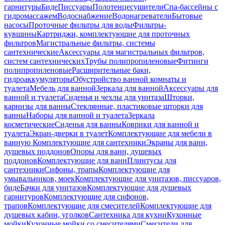
гарнитуры
Биде
Писсуары
Полотенцесушители
Спа-бассейны с
гидромассажем
Водоснабжение
Водонагреватели
Бытовые
насосы
Проточные фильтры для воды
Фильтры-
кувшины
Картриджи, комплектующие для проточных
фильтров
Магистральные фильтры, системы
сантехнические
Аксессуары для магистральных фильтров,
систем сантехнических
Трубы полипропиленовые
Фитинги
полипропиленовые
Расширительные баки,
гидроаккумуляторы
Обустройство ванной комнаты и
туалета
Мебель для ванной
Зеркала для ванной
Аксессуары для
ванной и туалета
Сиденья и чехлы для унитаза
Шторки,
карнизы для ванны
Стеклянные, пластиковые шторки для
ванны
Наборы для ванной и туалета
Зеркала
косметические
Сиденья для ванны
Коврики для ванной и
туалета
Экран-дверки в туалет
Комплектующие для мебели в
ванную
Комплектующие для сантехники
Экраны для ванн,
душевых поддонов
Опоры для ванн, душевых
поддонов
Комплектующие для ванн
Плинтусы для
сантехники
Сифоны, трапы
Комплектующие для
умывальников, моек
Комплектующие для унитазов, писсуаров,
биде
Бачки для унитазов
Комплектующие для душевых
гарнитуров
Комплектующие для сифонов,
трапов
Комплектующие для смесителей
Комплектующие для
душевых кабин, уголков
Сантехника для кухни
Кухонные
мойки
Кухонные мойки со смесителями
Смесители для