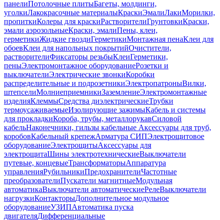
панели
Потолочные плиты
Багеты, молдинги,
уголки
Лакокрасочные материалы
Краски
Эмали
Лаки
Морилки,
пропитки
Колеры для краски
Растворители
Грунтовки
Краски,
эмали аэрозольные
Краски, эмали
Пены, клеи,
герметики
Жидкие гвозди
Герметики
Монтажная пена
Клеи для
обоев
Клеи для напольных покрытий
Очистители,
растворители
Фиксаторы резьбы
Клеи
Герметики,
пены
Электромонтажное оборудование
Розетки и
выключатели
Электрические звонки
Коробки
распределительные и подрозетники
Электропатроны
Вилки,
штепсели
Молниеприемники
Заземление
Электромонтажные
изделия
Клеммы
Средства диэлектрические
Трубки
термоусаживаемые
Изолирующие зажимы
Кабель и системы
для прокладки
Короба, трубы, металлорукав
Силовой
кабель
Наконечники, гильзы кабельные
Аксессуары для труб,
коробов
Кабельный крепеж
Арматура СИП
Электрощитовое
оборудование
Электрощиты
Аксессуары для
электрощита
Шины электротехнические
Выключатели
путевые, концевые
Трансформаторы
Аппаратура
управления
Рубильники
Предохранители
Частотные
преобразователи
Пускатели магнитные
Модульная
автоматика
Выключатели автоматические
Реле
Выключатели
нагрузки
Контакторы
Дополнительное модульное
оборудование
УЗИП
Автоматика пуска
двигателя
Дифференциальные