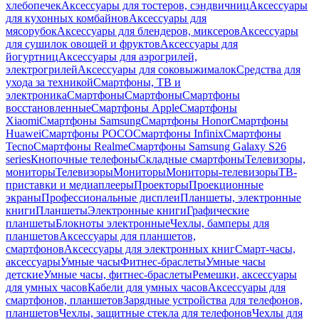
хлебопечек
Аксессуары для тостеров, сэндвичниц
Аксессуары
для кухонных комбайнов
Аксессуары для
мясорубок
Аксессуары для блендеров, миксеров
Аксессуары
для сушилок овощей и фруктов
Аксессуары для
йогуртниц
Аксессуары для аэрогрилей,
электрогрилей
Аксессуары для соковыжималок
Средства для
ухода за техникой
Смартфоны, ТВ и
электроника
Смартфоны
Смартфоны
Смартфоны
восстановленные
Смартфоны Apple
Смартфоны
Xiaomi
Смартфоны Samsung
Смартфоны Honor
Смартфоны
Huawei
Смартфоны POCO
Смартфоны Infinix
Смартфоны
Tecno
Смартфоны Realme
Смартфоны Samsung Galaxy S26
series
Кнопочные телефоны
Складные смартфоны
Телевизоры,
мониторы
Телевизоры
Мониторы
Мониторы-телевизоры
ТВ-
приставки и медиаплееры
Проекторы
Проекционные
экраны
Профессиональные дисплеи
Планшеты, электронные
книги
Планшеты
Электронные книги
Графические
планшеты
Блокноты электронные
Чехлы, бамперы для
планшетов
Аксессуары для планшетов,
смартфонов
Аксессуары для электронных книг
Смарт-часы,
аксессуары
Умные часы
Фитнес-браслеты
Умные часы
детские
Умные часы, фитнес-браслеты
Ремешки, аксессуары
для умных часов
Кабели для умных часов
Аксессуары для
смартфонов, планшетов
Зарядные устройства для телефонов,
планшетов
Чехлы, защитные стекла для телефонов
Чехлы для