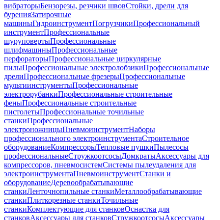
вибраторы
Бензорезы, резчики швов
Стойки, дрели для
бурения
Затирочные
машины
Гидроинструмент
Погрузчики
Профессиональный
инструмент
Профессиональные
шуруповерты
Профессиональные
шлифмашины
Профессиональные
перфораторы
Профессиональные циркулярные
пилы
Профессиональные электролобзики
Профессиональные
дрели
Профессиональные фрезеры
Профессиональные
мультиинструменты
Профессиональные
электрорубанки
Профессиональные строительные
фены
Профессиональные строительные
пистолеты
Профессиональные точильные
станки
Профессиональные
электроножницы
Пневмоинструмент
Наборы
профессионального электроинструмента
Строительное
оборудование
Компрессоры
Тепловые пушки
Пылесосы
профессиональные
Стружкоотсосы
Домкраты
Аксессуары для
компрессоров, пневмосистем
Системы пылеудаления для
электроинструмента
Пневмоинструмент
Станки и
оборудование
Деревообрабатывающие
станки
Ленточнопильные станки
Металлообрабатывающие
станки
Плиткорезные станки
Точильные
станки
Комплектующие для станков
Оснастка для
станков
Аксессуары для станков
Стружкоотсосы
Аксессуары