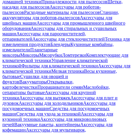
домашней техники
Принадлежности для пылесосов
Щетки,
насадки для пылесосов
Аксессуары для роботов-
пылесосов
Расходные материалы для пылесосов
Станции,
аккумуляторы для роботов-пылесосов
Аксессуары для
швейных машин
Аксессуары для промышленного швейного
оборудования
Аксессуары для стиральных и сушильных
машин
Аксессуары для пароочистителей,
отпаривателей
Аксессуары для стеклоочистителей
Техника для
измельчения продуктов
Блендеры
Кухонные комбайны,
измельчители
Планетарные
миксеры
Миксеры
Мясорубки
Ломтерезки
Комплектующие для
климатической техники
Управление климатической
техникой
Фильтры для климатической техники
Аксессуары для
климатической техники
Мелкая техника
Весы кухонные,
бытовые
Сушилки для овощей и
фруктов
Вакууматоры
Открывалки,
картофелечистки
Проращиватели семян
Маслобойки,
сепараторы бытовые
Аксессуары для крупной
техники
Аксессуары для вытяжек
Аксессуары для плит и
духовок
Аксессуары для холодильников
Аксессуары для
посудомоечных машин
Средства для посудомоечных
машин
Средства для ухода за техникой
Аксессуары для
кухонной техники
Аксессуары для микроволновых
печей
Вакуумные пакеты, контейнеры
Аксессуары для
кофемашин
Аксессуары для мультиварок,