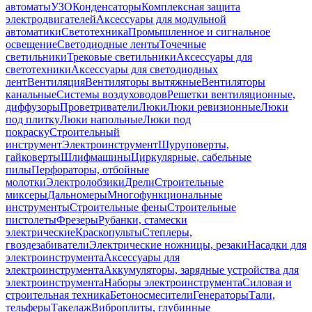
автоматы
УЗО
Конденсаторы
Комплексная защита
электродвигателей
Аксессуары для модульной
автоматики
Светотехника
Промышленное и сигнальное
освещение
Светодиодные ленты
Точечные
светильники
Трековые светильники
Аксессуары для
светотехники
Аксессуары для светодиодных
лент
Вентиляция
Вентиляторы вытяжные
Вентиляторы
канальные
Системы воздуховодов
Решетки вентиляционные,
диффузоры
Проветриватели
Люки
Люки ревизионные
Люки
под плитку
Люки напольные
Люки под
покраску
Строительный
инструмент
Электроинструмент
Шуруповерты,
гайковерты
Шлифмашины
Циркулярные, сабельные
пилы
Перфораторы, отбойные
молотки
Электролобзики
Дрели
Строительные
миксеры
Дальномеры
Многофункциональные
инструменты
Строительные фены
Строительные
пистолеты
Фрезеры
Рубанки, стамески
электрические
Краскопульты
Степлеры,
гвоздезабиватели
Электрические ножницы, резаки
Насадки для
электроинструмента
Аксессуары для
электроинструмента
Аккумуляторы, зарядные устройства для
электроинструмента
Наборы электроинструмента
Силовая и
строительная техника
Бетоносмесители
Генераторы
Тали,
тельферы
Такелаж
Виброплиты, глубинные