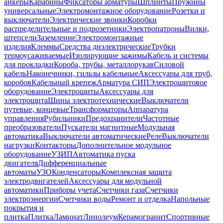
анкеры
Карабины
Фиксаторы арматуры
Шплинты
Пружины
универсальные
Электромонтажное оборудование
Розетки и
выключатели
Электрические звонки
Коробки
распределительные и подрозетники
Электропатроны
Вилки,
штепсели
Заземление
Электромонтажные
изделия
Клеммы
Средства диэлектрические
Трубки
термоусаживаемые
Изолирующие зажимы
Кабель и системы
для прокладки
Короба, трубы, металлорукав
Силовой
кабель
Наконечники, гильзы кабельные
Аксессуары для труб,
коробов
Кабельный крепеж
Арматура СИП
Электрощитовое
оборудование
Электрощиты
Аксессуары для
электрощита
Шины электротехнические
Выключатели
путевые, концевые
Трансформаторы
Аппаратура
управления
Рубильники
Предохранители
Частотные
преобразователи
Пускатели магнитные
Модульная
автоматика
Выключатели автоматические
Реле
Выключатели
нагрузки
Контакторы
Дополнительное модульное
оборудование
УЗИП
Автоматика пуска
двигателя
Дифференциальные
автоматы
УЗО
Конденсаторы
Комплексная защита
электродвигателей
Аксессуары для модульной
автоматики
Приборы учета
Счетчики газа
Счетчики
электроэнергии
Счетчики воды
Ремонт и отделка
Напольные
покрытия и
плитка
Плитка
Ламинат
Линолеум
Керамогранит
Спортивные