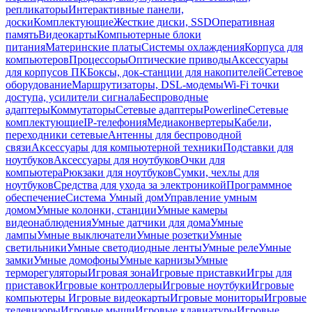
репликаторы
Интерактивные панели,
доски
Комплектующие
Жесткие диски, SSD
Оперативная
память
Видеокарты
Компьютерные блоки
питания
Материнские платы
Системы охлаждения
Корпуса для
компьютеров
Процессоры
Оптические приводы
Аксессуары
для корпусов ПК
Боксы, док-станции для накопителей
Сетевое
оборудование
Маршрутизаторы, DSL-модемы
Wi-Fi точки
доступа, усилители сигнала
Беспроводные
адаптеры
Коммутаторы
Сетевые адаптеры
Powerline
Сетевые
комплектующие
IP-телефония
Медиаконвертеры
Кабели,
переходники сетевые
Антенны для беспроводной
связи
Аксессуары для компьютерной техники
Подставки для
ноутбуков
Аксессуары для ноутбуков
Очки для
компьютера
Рюкзаки для ноутбуков
Сумки, чехлы для
ноутбуков
Средства для ухода за электроникой
Программное
обеспечение
Система Умный дом
Управление умным
домом
Умные колонки, станции
Умные камеры
видеонаблюдения
Умные датчики для дома
Умные
лампы
Умные выключатели
Умные розетки
Умные
светильники
Умные светодиодные ленты
Умные реле
Умные
замки
Умные домофоны
Умные карнизы
Умные
терморегуляторы
Игровая зона
Игровые приставки
Игры для
приставок
Игровые контроллеры
Игровые ноутбуки
Игровые
компьютеры
Игровые видеокарты
Игровые мониторы
Игровые
телевизоры
Игровые мыши
Игровые клавиатуры
Игровые