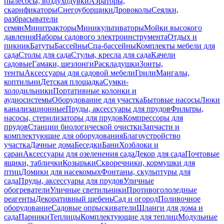
пылесосы, воздуходувки
Аэраторы,
скарификаторы
Снегоуборщики
Дровоколы
Сеялки,
разбрасыватели
семян
Минитракторы
Миникультиваторы
Мойки высокого
давления
Наборы садового электроинструмента
Отдых и
пикник
Батуты
Бассейны
Спа-бассейны
Комплекты мебели для
сада
Столы для сада
Стулья, кресла для сада
Качели
садовые
Гамаки, шезлонги
Раскладушки
Зонты,
тенты
Аксессуары для садовой мебели
Грили
Мангалы,
коптильни
Детская площадка
Сумки-
холодильники
Портативные колонки и
аудиосистемы
Оборудование для участка
Бытовые насосы
Люки
канализационные
Пруды, аксессуары для прудов
Фильтры,
насосы, стерилизаторы для прудов
Компрессоры для
прудов
Станции биологической очистки
Запчасти и
комплектующие для оборудования
Благоустройство
участка
Дачные дома
Беседки
Бани
Хозблоки и
сараи
Аксессуары для озеленения сада
Декор для сада
Почтовые
ящики, таблички
Козырьки
Скворечники, кормушки для
птиц
Домики для насекомых
Фонтаны, скульптуры для
сада
Пруды, аксессуары для прудов
Уличные
обогреватели
Уличные светильники
Противогололедные
реагенты
Декоративный щебень
Сад и огород
Поливочное
оборудование
Садовые опрыскиватели
Шланги для дома и
сада
Парники
Теплицы
Комплектующие для теплиц
Модульные