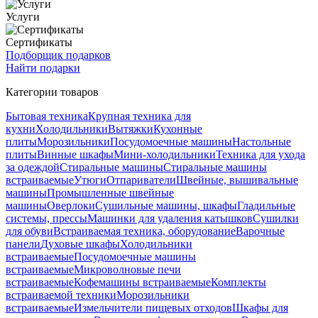
Услуги
Сертификаты
Подборщик подарков
Найти подарки
Категории товаров
Бытовая техника
Крупная техника для
кухни
Холодильники
Вытяжки
Кухонные
плиты
Морозильники
Посудомоечные машины
Настольные
плиты
Винные шкафы
Мини-холодильники
Техника для ухода
за одеждой
Стиральные машины
Стиральные машины
встраиваемые
Утюги
Отпариватели
Швейные, вышивальные
машины
Промышленные швейные
машины
Оверлоки
Сушильные машины, шкафы
Гладильные
системы, прессы
Машинки для удаления катышков
Сушилки
для обуви
Встраиваемая техника, оборудование
Варочные
панели
Духовые шкафы
Холодильники
встраиваемые
Посудомоечные машины
встраиваемые
Микроволновые печи
встраиваемые
Кофемашины встраиваемые
Комплекты
встраиваемой техники
Морозильники
встраиваемые
Измельчители пищевых отходов
Шкафы для