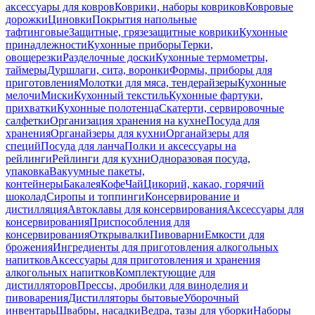
аксессуары для ковров
Коврики, наборы ковриков
Ковровые
дорожки
Циновки
Покрытия напольные
тафтинговые
Защитные, грязезащитные коврики
Кухонные
принадлежности
Кухонные приборы
Терки,
овощерезки
Разделочные доски
Кухонные термометры,
таймеры
Дуршлаги, сита, воронки
Формы, приборы для
приготовления
Молотки для мяса, тендерайзеры
Кухонные
мелочи
Миски
Кухонный текстиль
Кухонные фартуки,
прихватки
Кухонные полотенца
Скатерти, сервировочные
салфетки
Организация хранения на кухне
Посуда для
хранения
Органайзеры для кухни
Органайзеры для
специй
Посуда для ланча
Полки и аксессуары на
рейлинги
Рейлинги для кухни
Одноразовая посуда,
упаковка
Вакуумные пакеты,
контейнеры
Бакалея
Кофе
Чай
Цикорий, какао, горячий
шоколад
Сиропы и топпинги
Консервирование и
дистилляция
Автоклавы для консервирования
Аксессуары для
консервирования
Приспособления для
консервирования
Открывалки
Пивоварни
Емкости для
брожения
Ингредиенты для приготовления алкогольных
напитков
Аксессуары для приготовления и хранения
алкогольных напитков
Комплектующие для
дистилляторов
Прессы, дробилки для виноделия и
пивоварения
Дистилляторы бытовые
Уборочный
инвентарь
Швабры, насадки
Ведра, тазы для уборки
Наборы