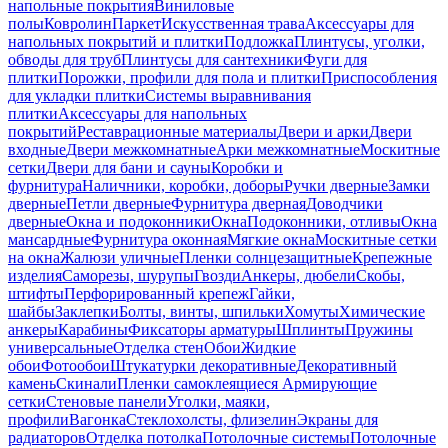
напольные покрытия
Виниловые
полы
Ковролин
Паркет
Искусственная трава
Аксессуары для
напольных покрытий и плитки
Подложка
Плинтусы, уголки,
обводы для труб
Плинтусы для сантехники
Фуги для
плитки
Порожки, профили для пола и плитки
Приспособления
для укладки плитки
Системы выравнивания
плитки
Аксессуары для напольных
покрытий
Реставрационные материалы
Двери и арки
Двери
входные
Двери межкомнатные
Арки межкомнатные
Москитные
сетки
Двери для бани и сауны
Коробки и
фурнитура
Наличники, коробки, доборы
Ручки дверные
Замки
дверные
Петли дверные
Фурнитура дверная
Доводчики
дверные
Окна и подоконники
Окна
Подоконники, отливы
Окна
мансардные
Фурнитура оконная
Мягкие окна
Москитные сетки
на окна
Жалюзи уличные
Пленки солнцезащитные
Крепежные
изделия
Саморезы, шурупы
Гвозди
Анкеры, дюбели
Скобы,
штифты
Перфорированный крепеж
Гайки,
шайбы
Заклепки
Болты, винты, шпильки
Хомуты
Химические
анкеры
Карабины
Фиксаторы арматуры
Шплинты
Пружины
универсальные
Отделка стен
Обои
Жидкие
обои
Фотообои
Штукатурки декоративные
Декоративный
камень
Скинали
Пленки самоклеящиеся
Армирующие
сетки
Стеновые панели
Уголки, маяки,
профили
Вагонка
Стеклохолсты, флизелин
Экраны для
радиаторов
Отделка потолка
Потолочные системы
Потолочные