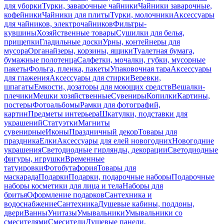
для уборки
Турки, заварочные чайники
Чайники заварочные,
кофейники
Чайники для плиты
Турки, молочники
Аксессуары
для чайников, электрочайников
Фильтры-
кувшины
Хозяйственные товары
Сушилки для белья,
прищепки
Гладильные доски
Урны, контейнеры для
мусора
Органайзеры, корзины, ящики
Туалетная бумага,
бумажные полотенца
Салфетки, мочалки, губки, мусорные
пакеты
Фольга, пленка, пакеты
Упаковочная тара
Аксессуары
для глажения
Аксессуары для стирки
Веревки,
шпагаты
Емкости, дозаторы для моющих средств
Вешалки-
плечики
Мешки хозяйственные
Сувениры
Копилки
Картины,
постеры
Фотоальбомы
Рамки для фотографий,
картин
Предметы интерьера
Шкатулки, подставки для
украшений
Статуэтки
Магниты
сувенирные
Иконы
Праздничный декор
Товары для
праздника
Елки
Аксессуары для елей новогодних
Новогодние
украшения
Светодиодные гирлянды, декорации
Светодиодные
фигуры, игрушки
Временные
татуировки
Фотобутафория
Товары для
маскарада
Подарки
Подарки, подарочные наборы
Подарочные
наборы косметики для лица и тела
Наборы для
бритья
Оформление подарков
Сантехника и
водоснабжение
Сантехника
Душевые кабины, поддоны,
двери
Ванны
Унитазы
Умывальники
Умывальники со
смесителями
Смесители
Душевые панели,