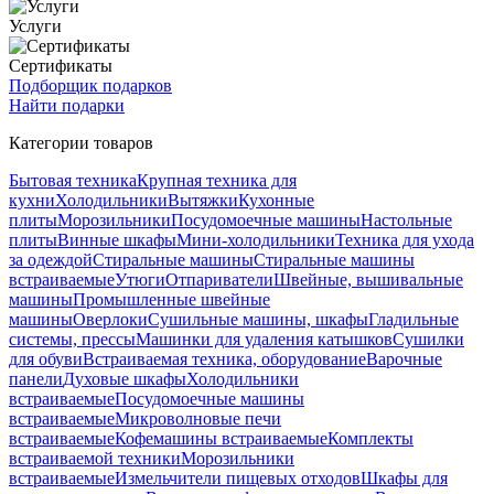
Услуги
Сертификаты
Подборщик подарков
Найти подарки
Категории товаров
Бытовая техника
Крупная техника для
кухни
Холодильники
Вытяжки
Кухонные
плиты
Морозильники
Посудомоечные машины
Настольные
плиты
Винные шкафы
Мини-холодильники
Техника для ухода
за одеждой
Стиральные машины
Стиральные машины
встраиваемые
Утюги
Отпариватели
Швейные, вышивальные
машины
Промышленные швейные
машины
Оверлоки
Сушильные машины, шкафы
Гладильные
системы, прессы
Машинки для удаления катышков
Сушилки
для обуви
Встраиваемая техника, оборудование
Варочные
панели
Духовые шкафы
Холодильники
встраиваемые
Посудомоечные машины
встраиваемые
Микроволновые печи
встраиваемые
Кофемашины встраиваемые
Комплекты
встраиваемой техники
Морозильники
встраиваемые
Измельчители пищевых отходов
Шкафы для