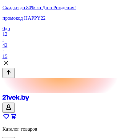
Скидки до 80% ко Дню Рождения!
промокод HAPPY22
0
дн
12
:
42
:
15
Каталог товаров