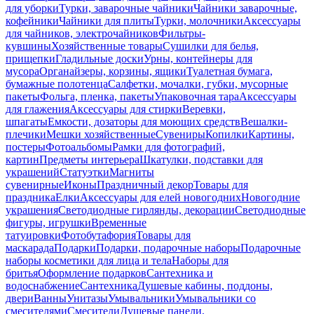
для уборки
Турки, заварочные чайники
Чайники заварочные,
кофейники
Чайники для плиты
Турки, молочники
Аксессуары
для чайников, электрочайников
Фильтры-
кувшины
Хозяйственные товары
Сушилки для белья,
прищепки
Гладильные доски
Урны, контейнеры для
мусора
Органайзеры, корзины, ящики
Туалетная бумага,
бумажные полотенца
Салфетки, мочалки, губки, мусорные
пакеты
Фольга, пленка, пакеты
Упаковочная тара
Аксессуары
для глажения
Аксессуары для стирки
Веревки,
шпагаты
Емкости, дозаторы для моющих средств
Вешалки-
плечики
Мешки хозяйственные
Сувениры
Копилки
Картины,
постеры
Фотоальбомы
Рамки для фотографий,
картин
Предметы интерьера
Шкатулки, подставки для
украшений
Статуэтки
Магниты
сувенирные
Иконы
Праздничный декор
Товары для
праздника
Елки
Аксессуары для елей новогодних
Новогодние
украшения
Светодиодные гирлянды, декорации
Светодиодные
фигуры, игрушки
Временные
татуировки
Фотобутафория
Товары для
маскарада
Подарки
Подарки, подарочные наборы
Подарочные
наборы косметики для лица и тела
Наборы для
бритья
Оформление подарков
Сантехника и
водоснабжение
Сантехника
Душевые кабины, поддоны,
двери
Ванны
Унитазы
Умывальники
Умывальники со
смесителями
Смесители
Душевые панели,