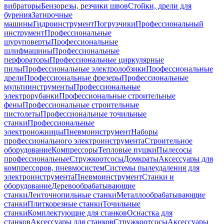
вибраторы
Бензорезы, резчики швов
Стойки, дрели для
бурения
Затирочные
машины
Гидроинструмент
Погрузчики
Профессиональный
инструмент
Профессиональные
шуруповерты
Профессиональные
шлифмашины
Профессиональные
перфораторы
Профессиональные циркулярные
пилы
Профессиональные электролобзики
Профессиональные
дрели
Профессиональные фрезеры
Профессиональные
мультиинструменты
Профессиональные
электрорубанки
Профессиональные строительные
фены
Профессиональные строительные
пистолеты
Профессиональные точильные
станки
Профессиональные
электроножницы
Пневмоинструмент
Наборы
профессионального электроинструмента
Строительное
оборудование
Компрессоры
Тепловые пушки
Пылесосы
профессиональные
Стружкоотсосы
Домкраты
Аксессуары для
компрессоров, пневмосистем
Системы пылеудаления для
электроинструмента
Пневмоинструмент
Станки и
оборудование
Деревообрабатывающие
станки
Ленточнопильные станки
Металлообрабатывающие
станки
Плиткорезные станки
Точильные
станки
Комплектующие для станков
Оснастка для
станков
Аксессуары для станков
Стружкоотсосы
Аксессуары