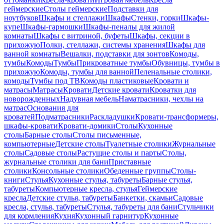
геймерские
Столы геймерские
Подставки для
ноутбуков
Шкафы и стеллажи
Шкафы
Стенки, горки
Шкафы-
купе
Шкафы-гармошки
Шкафы-пеналы для жилой
комнаты
Шкафы с витриной, буфеты
Шкафы, секции в
прихожую
Полки, стеллажи, системы хранения
Шкафы для
ванной комнаты
Вешалки, подставки для зонтов
Комоды,
тумбы
Комоды
Тумбы
Прикроватные тумбы
Обувницы, тумбы в
прихожую
Комоды, тумбы для ванной
Пеленальные столики,
комоды
Тумбы под ТВ
Комоды пластиковые
Кровати и
матрасы
Матрасы
Кровати
Детские кровати
Кроватки для
новорожденных
Надувная мебель
Наматрасники, чехлы на
матрас
Основания для
кроватей
Подматрасники
Раскладушки
Кровати-трансформеры,
шкафы-кровати
Кровати-домики
Столы
Кухонные
столы
Барные столы
Столы письменные,
компьютерные
Детские столы
Туалетные столики
Журнальные
столы
Садовые столы
Растущие столы и парты
Столы,
журнальные столики для бани
Приставные
столики
Консольные столики
Обеденные группы
Столы-
книги
Стулья
Кухонные стулья, табуреты
Барные стулья,
табуреты
Компьютерные кресла, стулья
Геймерские
кресла
Детские стулья, табуреты
Банкетки, скамьи
Садовые
кресла, стулья, табуреты
Стулья, табуреты для бани
Стульчики
для кормления
Кухня
Кухонный гарнитур
Кухонные