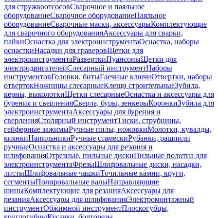
для стружкоотсосов
Сварочное и паяльное
оборудование
Сварочное оборудование
Паяльное
оборудование
Сварочные маски, аксессуары
Комплектующие
для сварочного оборудования
Аксессуары для сварки,
пайки
Оснастка для электроинструмента
Оснастка, наборы
оснастки
Насадки для граверов
Щетки для
электроинструмента
Развертки
Пуансоны
Щетки для
электродвигателей
Слесарный инструмент
Наборы
инструментов
Головки, биты
Гаечные ключи
Отвертки, наборы
отверток
Ножницы слесарные
Клещи строительные
Зубила,
керны, выколотки
Щетки слесарные
Оснастка и аксессуары для
бурения и сверления
Сверла, буры, зенкеры
Коронки
Зубила для
электроинструмента
Аксессуары для бурения и
сверления
Столярный инструмент
Тиски, струбцины,
гейферные зажимы
Ручные пилы, ножовки
Молотки, кувалды,
киянки
Напильники
Ручные стамески
Рубанки, рашпили
ручные
Оснастка и аксессуары для резания и
шлифования
Отрезные, пильные диски
Пильные полотна для
электроинструмента
Фрезы
Шлифовальные диски, насадки,
листы
Шлифовальные чашки
Точильные камни, круги,
сегменты
Полировальные валы
Направляющие
шины
Комплектующие для резания
Аксессуары для
резания
Аксессуары для шлифования
Электромонтажный
инструмент
Обжимной инструмент
Плоскогубцы,
круглогубцы
Кусачки, болторезы,