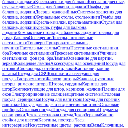
балкона, лоджии
Кресла-мешки для балкона
Кресла подвесные,
стулья садовые
Столы для балкона, лоджии
Шкафы для
балкона, лоджии
Дверцы жалюзийные
Системы хранения для
балкона, лоджии
Журнальные столы, столы-книги
Тумбы для
балкона, лоджии
Кресла-качалки, кресла-маятники
Стулья для
балкона, лоджии
Кресла, пуфы для балкона,
лоджии
Компактные столы для балкона, лоджии
Товары для
дома, бакалея
Освещение
Люстры, потолочные
светильники
Торшеры
Прикроватные лампы,
ночники
Настольные лампы
Споты
Настенные светильники,
бра
Точечные светильники
Трековые светильники
Уличные
светильники, фонари, бра
Лампы
Освещение для картин,
зеркал
Кольцевые лампы
Аксессуары для освещения
Посуда для
готовки
Сковороды, сотейники, воки
Кастрюли, ковши,
казаны
Посуда для СВЧ
Крышки и аксессуары для
посуды
Гастроемкости
Жалюзи, шторы
Жалюзи, рулонные
шторы, римские шторы
Шторы, гардины
Карнизы для
штор
Комплектующие для штор, карнизов, жалюзи
Пленки для
окон
Электроприводные солнцезащитные системы
Столовая
посуда, сервировка
Посуда для напитков
Посуда для горячих
напитков
Посуда для подачи и хранения напитков
Столовые
приборы
Столовая посуда
Посуда для сервировки
Предметы
сервировки
Детская столовая посуда
Декор
Зеркала
Кашпо,
стойки для цветов
Картины, постеры
Часы
интерьерные
Искусственные цветы, растения
Вазы
Ключницы,