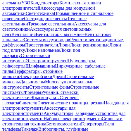
автоматы
УЗО
Конденсаторы
Комплексная защита
электродвигателей
Аксессуары для модульной
автоматики
Светотехника
Промышленное и сигнальное
освещение
Светодиодные ленты
Точечные
светильники
Трековые светильники
Аксессуары для
светотехники
Аксессуары для светодиодных
лент
Вентиляция
Вентиляторы вытяжные
Вентиляторы
канальные
Системы воздуховодов
Решетки вентиляционные,
диффузоры
Проветриватели
Люки
Люки ревизионные
Люки
под плитку
Люки напольные
Люки под
покраску
Строительный
инструмент
Электроинструмент
Шуруповерты,
гайковерты
Шлифмашины
Циркулярные, сабельные
пилы
Перфораторы, отбойные
молотки
Электролобзики
Дрели
Строительные
миксеры
Дальномеры
Многофункциональные
инструменты
Строительные фены
Строительные
пистолеты
Фрезеры
Рубанки, стамески
электрические
Краскопульты
Степлеры,
гвоздезабиватели
Электрические ножницы, резаки
Насадки для
электроинструмента
Аксессуары для
электроинструмента
Аккумуляторы, зарядные устройства для
электроинструмента
Наборы электроинструмента
Силовая и
строительная техника
Бетоносмесители
Генераторы
Тали,
тельферы
Такелаж
Виброплиты, глубинные