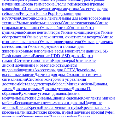
наушники
Кресла геймерские
Столы геймерские
Игровые
микрофоны
Игровая мультимедиа акустика
Аксессуары для
геймеров
Фигурки Funko Pop
Подставки для
ноутбуков
Светодиодные ленты
Лампы для мониторов
Умная
техника
Умные роботы-пылесосы
Умные телевизоры
Умные
стиральные машины
Умные чайники
Умные роботы
кулинарные
Умные вентиляторы
Умные кондиционеры
Умные
обогреватели
Умные увлажнители, очистители воздуха
Умные
отопительные котлы
Умные проветриватели
Умные радиочасы,
метеостанции
Умные кормушки и поилки для
животных
Умные напольные весы
Накопители данных
USB
Flash накопители
Внешние HDD, SSD диски
Карты
памяти
Сетевые накопители
Картридеры
Оптические
диски
Наблюдение и безопасность
Камеры
видеонаблюдения
Аксессуары для CCTV
Домофоны,
вызывные панели
Датчики для дома
Охранные системы,
сигнализации
Системы контроля и управления
доступом
Металлодетекторы
Мебель
Мягкая мебель
Диваны,
тахты
Диваны прямые
Диваны угловые
Диваны П-
образные
Кухонные уголки, диваны
Диваны
модульные
Детские диваны
Диваны садовые
Комплекты мягкой
мебели
Бескаркасные кресла-мешки и диваны
Надувные
диваны
Кресла
Кресла
Кресла-мешки и пуфы
Кресла-качалки,
кресла-маятники
Детские кресла, пуфы
Надувные кресла
Пуфы,
оттоманки
Кресла-кровати
Игровая мебель
Кресла