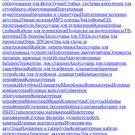
оборудования для фотостудии
Стойки, системы крепления для
студийного оборудования
Портативная
аудиотехника
Наушники и гарнитуры
Портативные колонки,
акустика
Умные колонки
MP3-плееры
Диктофоны
CD-
проигрыватели
Аксессуары для телевизоров
Кронштейны,
стойки
Кабели для телевизоров
Подписки на видеосервисы
ТВ-
антенны
ТВ-тюнеры
Аксессуары для ТВ
Аксессуары для
проектора
Очки 3D
Средства для ухода за
электроникой
Кабели, переходники
Аксессуары для
портативных устройств
Портативные аккумуляторы
Элементы
питания, зарядные устройства
Аккумуляторные
батареи
Держатели, док-станции
Аксессуары для планшетов,
смартфонов
Кабели для телефонов, планшетов
Зарядные
устройства для телефонов, планшетов
Компьютеры и
периферия
Компьютерная
техника
Ноутбуки
Планшеты
Моноблоки
Компьютеры
Игровые
компьютеры
Игровые консоли
Серверное
оборудование
Компьютерная
периферия
Мониторы
Мыши
Клавиатуры
Стилусы
Наборы
периферии
Источники бесперебойного питания
Батареи для
ИБП
Стабилизаторы напряжения
Инверторы
напряжения
Сетевые фильтры, удлинители
Веб-
камеры
Игровые контроллеры
Мультимедиа
акустика
Наушники и гарнитуры
Компьютерные кабели,
переходники
Зарядные, аккумуляторы
Док-станции,