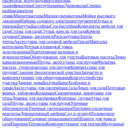
пылесосы, воздуходувки
Аэраторы,
скарификаторы
Снегоуборщики
Дровоколы
Сеялки,
разбрасыватели
семян
Минитракторы
Миникультиваторы
Мойки высокого
давления
Наборы садового электроинструмента
Отдых и
пикник
Батуты
Бассейны
Спа-бассейны
Комплекты мебели для
сада
Столы для сада
Стулья, кресла для сада
Качели
садовые
Гамаки, шезлонги
Раскладушки
Зонты,
тенты
Аксессуары для садовой мебели
Грили
Мангалы,
коптильни
Детская площадка
Сумки-
холодильники
Портативные колонки и
аудиосистемы
Оборудование для участка
Бытовые насосы
Люки
канализационные
Пруды, аксессуары для прудов
Фильтры,
насосы, стерилизаторы для прудов
Компрессоры для
прудов
Станции биологической очистки
Запчасти и
комплектующие для оборудования
Благоустройство
участка
Дачные дома
Беседки
Бани
Хозблоки и
сараи
Аксессуары для озеленения сада
Декор для сада
Почтовые
ящики, таблички
Козырьки
Скворечники, кормушки для
птиц
Домики для насекомых
Фонтаны, скульптуры для
сада
Пруды, аксессуары для прудов
Уличные
обогреватели
Уличные светильники
Противогололедные
реагенты
Декоративный щебень
Сад и огород
Поливочное
оборудование
Садовые опрыскиватели
Шланги для дома и
сада
Парники
Теплицы
Комплектующие для теплиц
Модульные