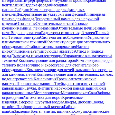
материалы
Шифер
Профнастил
Рулонная кровля
Кровельная
вентиляция
Отделка фасада
Фасадные
панели
Сайдинг
Комплектующие для фасадных
панелей
Декоративные штукатурки для фасада
Клинкерная
плитка для фасада
Декоративный камень для наружной
отделки
Отопление
Отопительные котлы
Газовые
колонки
Камины, печи-камины
Отопительные печи
Банные
печи
Водонагреватели
Радиаторы отопления, батареи
Теплый
пол
Теплые плинтусы
Системы антиобледенения
Управление
климатической техникой
Комплектующие для отопительного
оборудования
Стабилизаторы напряжения
Насосы
циркуляционные
Регулирующая арматура
Отвод и подвод
воды
Дымоходы и комплектующие
Управление климатической
техникой
Комплектующие для радиаторов
Комплектующие для
теплого пола
Топливо и аксессуары для отопительного
оборудования
Комплектующие для печей, каминов
Аксессуары
для каминов, печей
Комплектующие для отопительных котлов,
водонагревателей
Канализация
Тросы сантехнические,
вантузы
Прочистные машины
Трубы, фитинги внутренней
канализации
Трубы, фитинги наружной канализации
Люки
канализационные
Металлопрокат
Металлопрокат
Сваи
Заборы,
ограждения
Автоматика для ворот
Крепежные
изделия
Саморезы, шурупы
Гвозди
Анкеры, дюбели
Скобы,
штифты
Перфорированный крепеж
Гайки,
шайбы
Заклепки
Болты, винты, шпильки
Хомуты
Химические