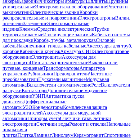
анкеры
Карабины
Фиксаторы арматуры
Шплинты
Пружины
универсальные
Электромонтажное оборудование
Розетки и
выключатели
Электрические звонки
Коробки
распределительные и подрозетники
Электропатроны
Вилки,
штепсели
Заземление
Электромонтажные
изделия
Клеммы
Средства диэлектрические
Трубки
термоусаживаемые
Изолирующие зажимы
Кабель и системы
для прокладки
Короба, трубы, металлорукав
Силовой
кабель
Наконечники, гильзы кабельные
Аксессуары для труб,
коробов
Кабельный крепеж
Арматура СИП
Электрощитовое
оборудование
Электрощиты
Аксессуары для
электрощита
Шины электротехнические
Выключатели
путевые, концевые
Трансформаторы
Аппаратура
управления
Рубильники
Предохранители
Частотные
преобразователи
Пускатели магнитные
Модульная
автоматика
Выключатели автоматические
Реле
Выключатели
нагрузки
Контакторы
Дополнительное модульное
оборудование
УЗИП
Автоматика пуска
двигателя
Дифференциальные
автоматы
УЗО
Конденсаторы
Комплексная защита
электродвигателей
Аксессуары для модульной
автоматики
Приборы учета
Счетчики газа
Счетчики
электроэнергии
Счетчики воды
Ремонт и отделка
Напольные
покрытия и
плитка
Плитка
Ламинат
Линолеум
Керамогранит
Спортивные