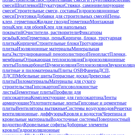
смеси
Шпатлевки
Штукатурки
Стяжки, самонивелирующие
смеси
Строительные смеси, составы
Гидроизоляционные
смеси
Грунтовки
Добавки для строительных смесей
Пены,
клеи, герметики
Жидкие гвозди
Герметики
Монтажная
пена
Клеи для обоев
Клеи для напольных
покрытий
Очистители, растворители
Фиксаторы
резьбы
Клеи
Герметики, пены
Кирпичи, блоки, тротуарная
плитка
Кирпичи
Строительные блоки
Тротуарная
плитка
Изоляционные материалы
Минеральная
вата
Экструдированный пенополистирол
Пенопласт
Пленки,
мембраны
Отражающая теплоизоляция
Гидроизоляционные
ленты
Поликарбонат
Шумоизоляция
Теплоизоляция
Звукоизоляц
плитные и пиломатериалы
Плиты OSB
Фанера
ДСП,
ЛДСП
Мебельные щиты
Террасные доски
Древесные
плиты
Пиломатериалы
Материалы для сухого
строительства
Гипсокартон
Гипсоволокнистые
листы
Цементные плиты
Профили для
гипсокартона
Комплектующие для гипсокартона
Ленты
армирующие
Уплотнительные ленты
Гипсовые и цементные
плиты
Вентиляторы вытяжные
Системы воздуховодов
Решетки
вентиляционные, диффузоры
Кровля и водосток
Черепица и
кровельные материалы
Водосточные системы
Поверхностный
водоотвод
Кровельные софиты
Доборные элементы
кровли
Гидроизоляционные