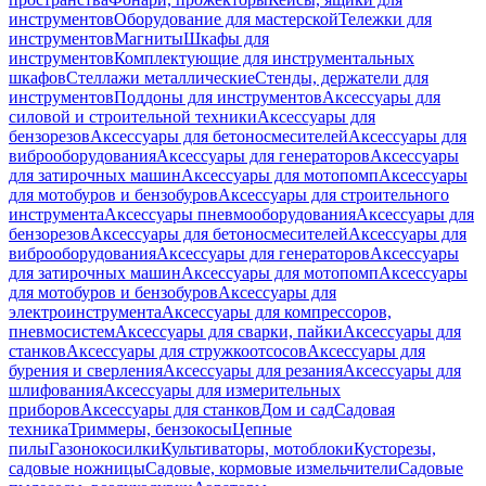
инструментов
Оборудование для мастерской
Тележки для
инструментов
Магниты
Шкафы для
инструментов
Комплектующие для инструментальных
шкафов
Стеллажи металлические
Стенды, держатели для
инструментов
Поддоны для инструментов
Аксессуары для
силовой и строительной техники
Аксессуары для
бензорезов
Аксессуары для бетоносмесителей
Аксессуары для
виброоборудования
Аксессуары для генераторов
Аксессуары
для затирочных машин
Аксессуары для мотопомп
Аксессуары
для мотобуров и бензобуров
Аксессуары для строительного
инструмента
Аксессуары пневмооборудования
Аксессуары для
бензорезов
Аксессуары для бетоносмесителей
Аксессуары для
виброоборудования
Аксессуары для генераторов
Аксессуары
для затирочных машин
Аксессуары для мотопомп
Аксессуары
для мотобуров и бензобуров
Аксессуары для
электроинструмента
Аксессуары для компрессоров,
пневмосистем
Аксессуары для сварки, пайки
Аксессуары для
станков
Аксессуары для стружкоотсосов
Аксессуары для
бурения и сверления
Аксессуары для резания
Аксессуары для
шлифования
Аксессуары для измерительных
приборов
Аксессуары для станков
Дом и сад
Садовая
техника
Триммеры, бензокосы
Цепные
пилы
Газонокосилки
Культиваторы, мотоблоки
Кусторезы,
садовые ножницы
Садовые, кормовые измельчители
Садовые