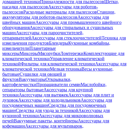
домашней техники
Принадлежности для пылесосов
Щетки,
насадки для пылесосов
Аксессуары для роботов-
пылесосов
Расходные материалы для пылесосов
Станции,
аккумуляторы для роботов-пылесосов
Аксессуары для
швейных машин
Аксессуары для промышленного швейного
оборудования
Аксессуары для стиральных и сушильных
машин
Аксессуары для пароочистителей,
отпаривателей
Аксессуары для стеклоочистителей
Техника для
измельчения продуктов
Блендеры
Кухонные комбайны,
измельчители
Планетарные
миксеры
Миксеры
Мясорубки
Ломтерезки
Комплектующие для
климатической техники
Управление климатической
техникой
Фильтры для климатической техники
Аксессуары для
климатической техники
Мелкая техника
Весы кухонные,
бытовые
Сушилки для овощей и
фруктов
Вакууматоры
Открывалки,
картофелечистки
Проращиватели семян
Маслобойки,
сепараторы бытовые
Аксессуары для крупной
техники
Аксессуары для вытяжек
Аксессуары для плит и
духовок
Аксессуары для холодильников
Аксессуары для
посудомоечных машин
Средства для посудомоечных
машин
Средства для ухода за техникой
Аксессуары для
кухонной техники
Аксессуары для микроволновых
печей
Вакуумные пакеты, контейнеры
Аксессуары для
кофемашин
Аксессуары для мультиварок,