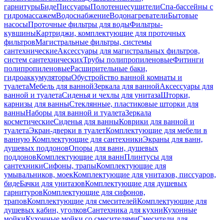
гарнитуры
Биде
Писсуары
Полотенцесушители
Спа-бассейны с
гидромассажем
Водоснабжение
Водонагреватели
Бытовые
насосы
Проточные фильтры для воды
Фильтры-
кувшины
Картриджи, комплектующие для проточных
фильтров
Магистральные фильтры, системы
сантехнические
Аксессуары для магистральных фильтров,
систем сантехнических
Трубы полипропиленовые
Фитинги
полипропиленовые
Расширительные баки,
гидроаккумуляторы
Обустройство ванной комнаты и
туалета
Мебель для ванной
Зеркала для ванной
Аксессуары для
ванной и туалета
Сиденья и чехлы для унитаза
Шторки,
карнизы для ванны
Стеклянные, пластиковые шторки для
ванны
Наборы для ванной и туалета
Зеркала
косметические
Сиденья для ванны
Коврики для ванной и
туалета
Экран-дверки в туалет
Комплектующие для мебели в
ванную
Комплектующие для сантехники
Экраны для ванн,
душевых поддонов
Опоры для ванн, душевых
поддонов
Комплектующие для ванн
Плинтусы для
сантехники
Сифоны, трапы
Комплектующие для
умывальников, моек
Комплектующие для унитазов, писсуаров,
биде
Бачки для унитазов
Комплектующие для душевых
гарнитуров
Комплектующие для сифонов,
трапов
Комплектующие для смесителей
Комплектующие для
душевых кабин, уголков
Сантехника для кухни
Кухонные
мойки
Кухонные мойки со смесителями
Смесители для