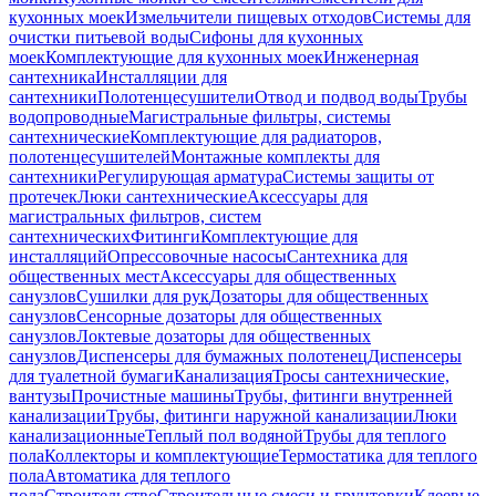
кухонных моек
Измельчители пищевых отходов
Системы для
очистки питьевой воды
Сифоны для кухонных
моек
Комплектующие для кухонных моек
Инженерная
сантехника
Инсталляции для
сантехники
Полотенцесушители
Отвод и подвод воды
Трубы
водопроводные
Магистральные фильтры, системы
сантехнические
Комплектующие для радиаторов,
полотенцесушителей
Монтажные комплекты для
сантехники
Регулирующая арматура
Системы защиты от
протечек
Люки сантехнические
Аксессуары для
магистральных фильтров, систем
сантехнических
Фитинги
Комплектующие для
инсталляций
Опрессовочные насосы
Сантехника для
общественных мест
Аксессуары для общественных
санузлов
Сушилки для рук
Дозаторы для общественных
санузлов
Сенсорные дозаторы для общественных
санузлов
Локтевые дозаторы для общественных
санузлов
Диспенсеры для бумажных полотенец
Диспенсеры
для туалетной бумаги
Канализация
Тросы сантехнические,
вантузы
Прочистные машины
Трубы, фитинги внутренней
канализации
Трубы, фитинги наружной канализации
Люки
канализационные
Теплый пол водяной
Трубы для теплого
пола
Коллекторы и комплектующие
Термостатика для теплого
пола
Автоматика для теплого
пола
Строительство
Строительные смеси и грунтовки
Клеевые