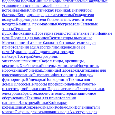
подогрева посуды
Винные шкафы встраиваемые
Вакуумные
упаковщики встраиваемые
Пароварки
встраиваемые
Климатическая техника
Вентиляторы
бытовые
Кондиционеры, сплит-системы
Охладители
воздуха
Водонагреватели
Увлажнители, очистители
воздуха
Камины, печи-камины
Обогреватели
Тепловые
завесы
Тепловые
пушки
Биокамины
Проветриватели
Отопительные печи
Банные
печи
Порталы для каминов
Вентиляторы вытяжные
Метеостанции
Газовые баллоны бытовые
Техника для
приготовления еды
Аэрогрили
Микроволновые
печи
Мультиварки
Сэндвичницы, хот-дог
мейкеры
Тостеры
Электрогрили,
электрошашлычницы
Вафельницы, орешницы,
кексницы
Хлебопечки
Ростеры, мини-печи
Йогуртницы,
мороженицы
Фризеры
Блинницы
Пароварки
Автоклавы для
консервирования
Сыроварни
Фритюрницы, фондю-
фритюрницы
Яйцеварки
Попкорницы
Техника для
дома
Пылесосы
Пылесосы профессиональные
Роботы-
пылесосы, мойщики окон
Пароочистители
Электровеники,
электрошвабры
Стеклоочистители
Стерилизационное
оборудование
Техника для приготовления
напитков
Электрочайники
Кофеварки,
кофемашины
Соковыжималки
Кофемолки
Вспениватели
молока
Сифоны для газирования воды
Аксессуары для