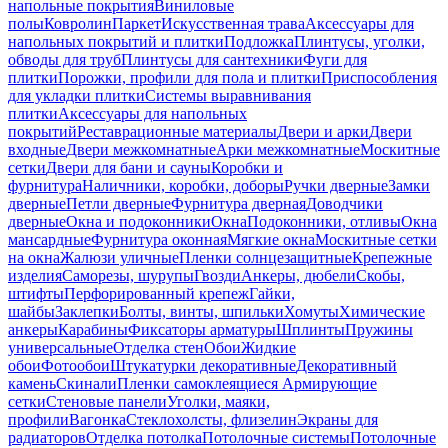
напольные покрытия
Виниловые
полы
Ковролин
Паркет
Искусственная трава
Аксессуары для
напольных покрытий и плитки
Подложка
Плинтусы, уголки,
обводы для труб
Плинтусы для сантехники
Фуги для
плитки
Порожки, профили для пола и плитки
Приспособления
для укладки плитки
Системы выравнивания
плитки
Аксессуары для напольных
покрытий
Реставрационные материалы
Двери и арки
Двери
входные
Двери межкомнатные
Арки межкомнатные
Москитные
сетки
Двери для бани и сауны
Коробки и
фурнитура
Наличники, коробки, доборы
Ручки дверные
Замки
дверные
Петли дверные
Фурнитура дверная
Доводчики
дверные
Окна и подоконники
Окна
Подоконники, отливы
Окна
мансардные
Фурнитура оконная
Мягкие окна
Москитные сетки
на окна
Жалюзи уличные
Пленки солнцезащитные
Крепежные
изделия
Саморезы, шурупы
Гвозди
Анкеры, дюбели
Скобы,
штифты
Перфорированный крепеж
Гайки,
шайбы
Заклепки
Болты, винты, шпильки
Хомуты
Химические
анкеры
Карабины
Фиксаторы арматуры
Шплинты
Пружины
универсальные
Отделка стен
Обои
Жидкие
обои
Фотообои
Штукатурки декоративные
Декоративный
камень
Скинали
Пленки самоклеящиеся
Армирующие
сетки
Стеновые панели
Уголки, маяки,
профили
Вагонка
Стеклохолсты, флизелин
Экраны для
радиаторов
Отделка потолка
Потолочные системы
Потолочные