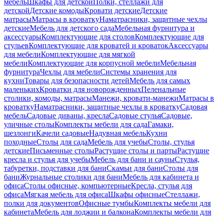
мебель
Шкафы для детской
Полки, стеллажи для
детской
Детские комоды
Кровати детские
Детские
матрасы
Матрасы в кроватку
Наматрасники, защитные чехлы
детские
Мебель для детского сада
Мебельная фурнитура и
аксессуары
Комплектующие для столов
Комплектующие для
стульев
Комплектующие для кроватей и кроваток
Аксессуары
для мебели
Комплектующие для мягкой
мебели
Комплектующие для корпусной мебели
Мебельная
фурнитура
Чехлы для мебели
Системы хранения для
кухни
Товары для безопасности детей
Мебель для самых
маленьких
Кроватки для новорожденных
Пеленальные
столики, комоды, матрасы
Манежи, кровати-манежи
Матрасы в
кроватку
Наматрасники, защитные чехлы в кроватку
Садовая
мебель
Садовые диваны, кресла
Садовые стулья
Садовые,
уличные столы
Комплекты мебели для сада
Гамаки,
шезлонги
Качели садовые
Надувная мебель
Кухни
походные
Столы для сада
Мебель для учебы
Столы, стулья
детские
Письменные столы
Растущие столы и парты
Растущие
кресла и стулья для учебы
Мебель для бани и сауны
Стулья,
табуретки, подставки для бани
Скамьи для бани
Столы для
бани
Журнальные столики для бани
Мебель для кабинета и
офиса
Столы офисные, компьютерные
Кресла, стулья для
офиса
Мягкая мебель для офиса
Шкафы офисные
Стеллажи,
полки для документов
Офисные тумбы
Комплекты мебели для
кабинета
Мебель для лоджии и балкона
Комплекты мебели для