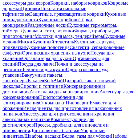
аксессуары для ковров
Коврики, наборы ковриков
Ковровые
дорожки
Циновки
Покрытия напольные
тафтинговые
Защитные, грязезащитные коврики
Кухонные
принадлежности
Кухонные приборы
Терки,
овощерезки
Разделочные доски
Кухонные термометры,
таймеры
Дуршлаги, сита, воронки
Формы, приборы для
приготовления
Молотки для мяса, тендерайзеры
Кухонные
мелочи
Миски
Кухонный текстиль
Кухонные фартуки,
прихватки
Кухонные полотенца
Скатерти, сервировочные
салфетки
Организация хранения на кухне
Посуда для
хранения
Органайзеры для кухни
Органайзеры для
специй
Посуда для ланча
Полки и аксессуары на
рейлинги
Рейлинги для кухни
Одноразовая посуда,
упаковка
Вакуумные пакеты,
контейнеры
Бакалея
Кофе
Чай
Цикорий, какао, горячий
шоколад
Сиропы и топпинги
Консервирование и
дистилляция
Автоклавы для консервирования
Аксессуары для
консервирования
Приспособления для
консервирования
Открывалки
Пивоварни
Емкости для
брожения
Ингредиенты для приготовления алкогольных
напитков
Аксессуары для приготовления и хранения
алкогольных напитков
Комплектующие для
дистилляторов
Прессы, дробилки для виноделия и
пивоварения
Дистилляторы бытовые
Уборочный
инвентарь
Швабры, насадки
Ведра, тазы для уборки
Наборы