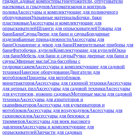
грядки
Садовые компостеры
Уничтожители, отпугиватели
насекомых и грызунов
Автоматизация и контроль
полива
Аксессуары и комплектующие для поливочного
оборудования
Укрывные материалы
Бочки, баки
пластиковые
Аксессуары и комплектующие для
опрыскивателей
Шланги для опрыскивателей
Товары для
бани
Бани
Сауны
Двери для бани и сауны
Бондарные
изделия
Банные принадлежности
Аксессуары для
бани
Оснащение и декор для бани
Измерительные приборы для
бани
Фитобочки, купели
Комплектующие для купелей
Окна
для бани
Мебель для бани и сауны
Ручки дверные для бани и
сауны
Эфирные масла
Спа-бассейны с
гидромассажем
Аксессуары и комплектующие для садовой
техники
Навесное оборудование
Двигатели для
мотоблоков
Прицепы для мотоблоков,
минитракторов
Аксессуары для газонной техники
Аксессуары
для цепных пил
Аксессуары для садовой техники
Аксессуары
для кусторезов, ножниц садовых
Моторные масла для садовой
техники
Аксессуары для аэратоторов и
скарификаторов
Аксессуары для культиваторов и
мотоблоков
Аксессуары для воздуходувок
Аксессуары для
газонокосилок
Аксессуары для бензокос и
триммеров
Аксессуары для моек высокого
давления
Аксессуары и комплектующие для
опрыскивателей
Запчасти для садовых