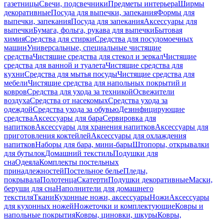
газетницы
Свечи, подсвечники
Предметы интерьера
Ширмы
декоративные
Посуда для выпечки, запекания
Формы для
выпечки, запекания
Посуда для запекания
Аксессуары для
выпечки
Бумага, фольга, рукава для выпечки
Бытовая
химия
Средства для стирки
Средства для посудомоечных
машин
Универсальные, специальные чистящие
средства
Чистящие средства для стекол и зеркал
Чистящие
средства для ванной и туалета
Чистящие средства для
кухни
Средства для мытья посуды
Чистящие средства для
мебели
Чистящие средства для напольных покрытий и
ковров
Средства для ухода за техникой
Освежители
воздуха
Средства от насекомых
Средства ухода за
одеждой
Средства ухода за обувью
Дезинфицирующие
средства
Аксессуары для бара
Сервировка для
напитков
Аксессуары для хранения напитков
Аксессуары для
приготовления коктейлей
Аксессуары для охлаждения
напитков
Наборы для бара, мини-бары
Штопоры, открывалки
для бутылок
Домашний текстиль
Подушки для
сна
Одеяла
Комплекты постельных
принадлежностей
Постельное белье
Пледы,
покрывала
Полотенца
Скатерти
Подушки декоративные
Маски,
беруши для сна
Наполнители для домашнего
текстиля
Ткани
Кухонные ножи, аксессуары
Ножи
Аксессуары
для кухонных ножей
Ножеточки и комплектующие
Ковры и
напольные покрытия
Ковры, циновки, шкуры
Ковры,