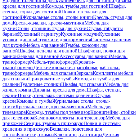
модули
Столешницы для кухни
Мебель для гостиной
Диваны,
кресла для гостиной
Комоды, тумбы для гостиной
Шкафы,
стенки, горки для гостиной
Полки, стеллажи для
гостиной
Журнальные столы, столы-книги
Кресла, стулья для
дома
Кресла-качалки, кресла-маятники
Мебель для
кухни
Столы, столики
Стулья для кухни
Стулья, табуреты
барные
Кухонный гарнитур
Кухонные модули
Кухонные
уголки, диваны
Стульчики для кормления
Системы хранения
для кухни
Мебель для ванной
Тумбы, консоли для
ванной
Шкафы, пеналы для ванной
Шкафчики, полки для
ванной
Зеркала для ванной
Аксессуары для ванной
Мебель-
трансформер
Мебель-трансформер
Кровати-
трансформеры
Детские кроватки-трансформеры
Столы-
трансформеры
Мебель для спальни
Зеркала
Комплекты мебели
для спальни
Прикроватные тумбы
Комоды и тумбы для
спальни
Туалетные столики
Шкафы для спальни
Мебель для
жилых комнат
Диваны, кресла для дома
Шкафы, стенки,
секции
Полки, стеллажи, системы хранения
Стулья,
кресла
Комоды и тумбы
Журнальные столы, столы-
книги
Кресла-качалки, кресла-маятники
Мебель для
телевизора
Комоды, тумбы под телевизор
Кронштейны, стойки
для телевизора
Каминокомплекты под телевизор
Мебель для
прихожей
Секции, тумбы в прихожую
Полки и системы
хранения в прихожую
Вешалки, подставки для
зонтов
Банкетки, скамьи
Ключницы, газетницы
Детская