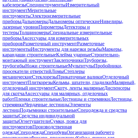
кабелерезы
Специнструменты
Измерительный
инструмент
Мерительные
инструменты
Электроизмерительные
приборы
Дальномеры
Дальномеры оптические
Нивелиры,
лазерные уровни
Пирометры
Детекторы и
тестеры
Толщиномеры
Специальные измерительные
приборы
Аксессуары для измерительных
приборов
Разметочный инструмент
Разметочные
инструменты
Инструменты для нарезки резьбы
Маркеры,
карандаши строительные
Клейма ударные
Строительно-
монтажный инструмент
Заклепочники
Труборезы,
трубогибы
Ножи строительные
Мультитулы
Пробойники,
просекатели отверстий
Ломы
Степлеры
механические
Стеклорезы
Прикаточные валики
Отделочный
инструмент
Плиткорезы
Кельмы, шпатели, гладилки
Малярный,
отделочный инструмент
Скотч, ленты малярные
Диспенсеры
для скотча
Аксессуары для малярных, отделочных
работ
Пленки строительные
Лестницы и стремянки
Лестницы,
стремянки
Чердачные лестницы
Элементы
лестниц
Подъемники строительные
Спецодежда и средства
защиты
Средства индивидуальной
защиты
Огнетушители
Сумки, пояса для
инструментов
Производственная
одежда
Спецодежда
Спецобувь
Организация рабочего
пространства
Фонари, прожекторы
Кейсы, ящики для