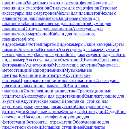
смартфонов
Защитные стекла для смартфонов
Защитные
пленки для смартфонов
Стилусы для смартфонов
Игровые
аксессуары для смартфонов
Чехлы для планшетов
Чехлы с
клавиатурой для планшетов
Защитные стекла для
планшетов
Защитные пленки для планшетов
Сумки для
планшетов
Стилусы для планшетов
Аксессуары для
планшетов, смартфонов
Кабели для телефонов,
планшетов
Фото,
видеосъемка
Фотоаппараты
Видеокамеры
Экшн-камеры
Карты
памяти
Объективы
Вспышки
Аксессуары для камер
Сумки и
чехлы для камер
Зарядные устройства, аккумуляторы для фото,
видеокамер
Аксессуары для объективов
Штативы
Цифровые
фоторамки
Аудиотехника
Мультимедиа акустика
Радиочасы,
метеостанции
Радиоприемники
Музыкальные
центры
Домашние кинотеатры
Акустические
системы
Проигрыватели виниловых пластинок
Аксессуары
для виниловых проигрывателей
Виниловые
пластинки
Инсталляционная акустика
Трансляционные
усилители
Аксессуары для аудиотехники
Комплектующие для
акустики
Акустические кабели
Подставки, стойки для
акустики
Сумки, чехлы для акустики
Оборудование для
фотостудии
Кольцевые лампы
Фоны для фотостудии
Студийное
освещение
Насадки светоформирующие для
фотостудии
Фотозонты, отражатели
Оборудование для
предметной съемки
Вспышки студийные
Комплекты