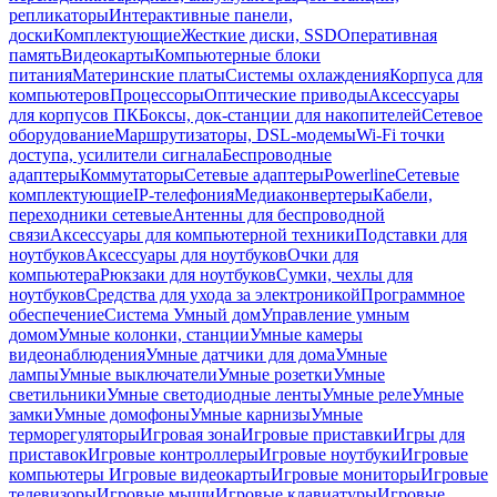
репликаторы
Интерактивные панели,
доски
Комплектующие
Жесткие диски, SSD
Оперативная
память
Видеокарты
Компьютерные блоки
питания
Материнские платы
Системы охлаждения
Корпуса для
компьютеров
Процессоры
Оптические приводы
Аксессуары
для корпусов ПК
Боксы, док-станции для накопителей
Сетевое
оборудование
Маршрутизаторы, DSL-модемы
Wi-Fi точки
доступа, усилители сигнала
Беспроводные
адаптеры
Коммутаторы
Сетевые адаптеры
Powerline
Сетевые
комплектующие
IP-телефония
Медиаконвертеры
Кабели,
переходники сетевые
Антенны для беспроводной
связи
Аксессуары для компьютерной техники
Подставки для
ноутбуков
Аксессуары для ноутбуков
Очки для
компьютера
Рюкзаки для ноутбуков
Сумки, чехлы для
ноутбуков
Средства для ухода за электроникой
Программное
обеспечение
Система Умный дом
Управление умным
домом
Умные колонки, станции
Умные камеры
видеонаблюдения
Умные датчики для дома
Умные
лампы
Умные выключатели
Умные розетки
Умные
светильники
Умные светодиодные ленты
Умные реле
Умные
замки
Умные домофоны
Умные карнизы
Умные
терморегуляторы
Игровая зона
Игровые приставки
Игры для
приставок
Игровые контроллеры
Игровые ноутбуки
Игровые
компьютеры
Игровые видеокарты
Игровые мониторы
Игровые
телевизоры
Игровые мыши
Игровые клавиатуры
Игровые