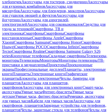
хлебопечек
Аксессуары для тостеров, сэндвичниц
Аксессуары
для кухонных комбайнов
Аксессуары для
мясорубок
Аксессуары для блендеров, миксеров
Аксессуары
для сушилок овощей и фруктов
Аксессуары для
йогуртниц
Аксессуары для аэрогрилей,
электрогрилей
Аксессуары для соковыжималок
Средства для
ухода за техникой
Смартфоны, ТВ и
электроника
Смартфоны
Смартфоны
Смартфоны
восстановленные
Смартфоны Apple
Смартфоны
Xiaomi
Смартфоны Samsung
Смартфоны Honor
Смартфоны
Huawei
Смартфоны POCO
Смартфоны Infinix
Смартфоны
Tecno
Смартфоны Realme
Смартфоны Samsung Galaxy S26
series
Кнопочные телефоны
Складные смартфоны
Телевизоры,
мониторы
Телевизоры
Мониторы
Мониторы-телевизоры
ТВ-
приставки и медиаплееры
Проекторы
Проекционные
экраны
Профессиональные дисплеи
Планшеты, электронные
книги
Планшеты
Электронные книги
Графические
планшеты
Блокноты электронные
Чехлы, бамперы для
планшетов
Аксессуары для планшетов,
смартфонов
Аксессуары для электронных книг
Смарт-часы,
аксессуары
Умные часы
Фитнес-браслеты
Умные часы
детские
Умные часы, фитнес-браслеты
Ремешки, аксессуары
для умных часов
Кабели для умных часов
Аксессуары для
смартфонов, планшетов
Зарядные устройства для телефонов,
планшетов
Чехлы, защитные стекла для телефонов
Чехлы для