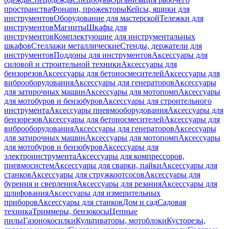
пространства
Фонари, прожекторы
Кейсы, ящики для
инструментов
Оборудование для мастерской
Тележки для
инструментов
Магниты
Шкафы для
инструментов
Комплектующие для инструментальных
шкафов
Стеллажи металлические
Стенды, держатели для
инструментов
Поддоны для инструментов
Аксессуары для
силовой и строительной техники
Аксессуары для
бензорезов
Аксессуары для бетоносмесителей
Аксессуары для
виброоборудования
Аксессуары для генераторов
Аксессуары
для затирочных машин
Аксессуары для мотопомп
Аксессуары
для мотобуров и бензобуров
Аксессуары для строительного
инструмента
Аксессуары пневмооборудования
Аксессуары для
бензорезов
Аксессуары для бетоносмесителей
Аксессуары для
виброоборудования
Аксессуары для генераторов
Аксессуары
для затирочных машин
Аксессуары для мотопомп
Аксессуары
для мотобуров и бензобуров
Аксессуары для
электроинструмента
Аксессуары для компрессоров,
пневмосистем
Аксессуары для сварки, пайки
Аксессуары для
станков
Аксессуары для стружкоотсосов
Аксессуары для
бурения и сверления
Аксессуары для резания
Аксессуары для
шлифования
Аксессуары для измерительных
приборов
Аксессуары для станков
Дом и сад
Садовая
техника
Триммеры, бензокосы
Цепные
пилы
Газонокосилки
Культиваторы, мотоблоки
Кусторезы,