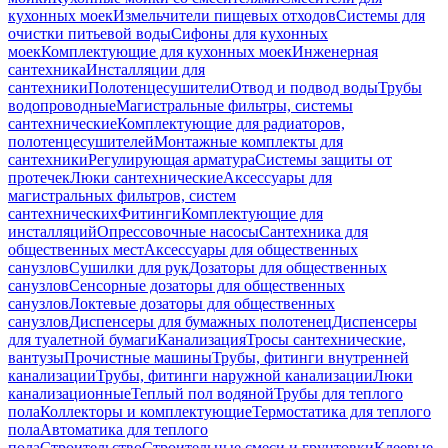
кухонных моек
Измельчители пищевых отходов
Системы для
очистки питьевой воды
Сифоны для кухонных
моек
Комплектующие для кухонных моек
Инженерная
сантехника
Инсталляции для
сантехники
Полотенцесушители
Отвод и подвод воды
Трубы
водопроводные
Магистральные фильтры, системы
сантехнические
Комплектующие для радиаторов,
полотенцесушителей
Монтажные комплекты для
сантехники
Регулирующая арматура
Системы защиты от
протечек
Люки сантехнические
Аксессуары для
магистральных фильтров, систем
сантехнических
Фитинги
Комплектующие для
инсталляций
Опрессовочные насосы
Сантехника для
общественных мест
Аксессуары для общественных
санузлов
Сушилки для рук
Дозаторы для общественных
санузлов
Сенсорные дозаторы для общественных
санузлов
Локтевые дозаторы для общественных
санузлов
Диспенсеры для бумажных полотенец
Диспенсеры
для туалетной бумаги
Канализация
Тросы сантехнические,
вантузы
Прочистные машины
Трубы, фитинги внутренней
канализации
Трубы, фитинги наружной канализации
Люки
канализационные
Теплый пол водяной
Трубы для теплого
пола
Коллекторы и комплектующие
Термостатика для теплого
пола
Автоматика для теплого
пола
Строительство
Строительные смеси и грунтовки
Клеевые