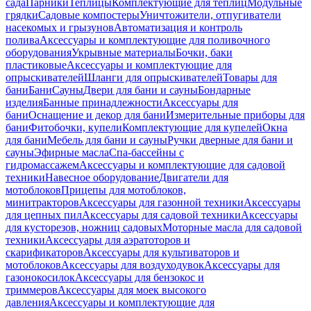
сада
Парники
Теплицы
Комплектующие для теплиц
Модульные
грядки
Садовые компостеры
Уничтожители, отпугиватели
насекомых и грызунов
Автоматизация и контроль
полива
Аксессуары и комплектующие для поливочного
оборудования
Укрывные материалы
Бочки, баки
пластиковые
Аксессуары и комплектующие для
опрыскивателей
Шланги для опрыскивателей
Товары для
бани
Бани
Сауны
Двери для бани и сауны
Бондарные
изделия
Банные принадлежности
Аксессуары для
бани
Оснащение и декор для бани
Измерительные приборы для
бани
Фитобочки, купели
Комплектующие для купелей
Окна
для бани
Мебель для бани и сауны
Ручки дверные для бани и
сауны
Эфирные масла
Спа-бассейны с
гидромассажем
Аксессуары и комплектующие для садовой
техники
Навесное оборудование
Двигатели для
мотоблоков
Прицепы для мотоблоков,
минитракторов
Аксессуары для газонной техники
Аксессуары
для цепных пил
Аксессуары для садовой техники
Аксессуары
для кусторезов, ножниц садовых
Моторные масла для садовой
техники
Аксессуары для аэратоторов и
скарификаторов
Аксессуары для культиваторов и
мотоблоков
Аксессуары для воздуходувок
Аксессуары для
газонокосилок
Аксессуары для бензокос и
триммеров
Аксессуары для моек высокого
давления
Аксессуары и комплектующие для