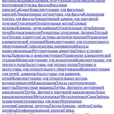
материалы
Шифер
Профнастил
Рулонная кровля
Кровельная
вентиляция
Отделка фасада
Фасадные
панели
Сайдинг
Комплектующие для фасадных
панелей
Декоративные штукатурки для фасада
Клинкерная
плитка для фасада
Декоративный камень для наружной
отделки
Отопление
Отопительные котлы
Газовые
колонки
Камины, печи-камины
Отопительные печи
Банные
печи
Водонагреватели
Радиаторы отопления, батареи
Теплый
пол
Теплые плинтусы
Системы антиобледенения
Управление
климатической техникой
Комплектующие для отопительного
оборудования
Стабилизаторы напряжения
Насосы
циркуляционные
Регулирующая арматура
Отвод и подвод
воды
Дымоходы и комплектующие
Управление климатической
техникой
Комплектующие для радиаторов
Комплектующие для
теплого пола
Аксессуары для теплых полов
Топливо и
аксессуары для отопительного оборудования
Комплектующие
для печей, каминов
Аксессуары для каминов,
печей
Комплектующие для отопительных котлов,
водонагревателей
Канализация
Тросы сантехнические,
вантузы
Прочистные машины
Трубы, фитинги внутренней
канализации
Трубы, фитинги наружной канализации
Люки
канализационные
Металлопрокат
Металлопрокат
Сваи
Заборы,
ограждения
Автоматика для ворот
Крепежные
изделия
Саморезы, шурупы
Гвозди
Анкеры, дюбели
Скобы,
штифты
Перфорированный крепеж
Гайки,