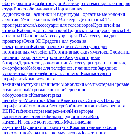
оборудования для фотостудии
Стойки, системы крепления для
студийного оборудования
Портативная
аудиотехника
Наушники и гарнитуры
Портативные колонки,
акустика
Умные колонки
MP3-плееры
Диктофоны
CD-
проигрыватели
Аксессуары для телевизоров
Кронштейны,
стойки
Кабели для телевизоров
Подписки на видеосервисы
ТВ-
антенны
ТВ-тюнеры
Аксессуары для ТВ
Аксессуары для
проектора
Очки 3D
Средства для ухода за
электроникой
Кабели, переходники
Аксессуары для
портативных устройств
Портативные аккумуляторы
Элементы
питания, зарядные устройства
Аккумуляторные
батареи
Держатели, док-станции
Аксессуары для планшетов,
смартфонов
Кабели для телефонов, планшетов
Зарядные
устройства для телефонов, планшетов
Компьютеры и
периферия
Компьютерная
техника
Ноутбуки
Планшеты
Моноблоки
Компьютеры
Игровые
компьютеры
Игровые консоли
Серверное
оборудование
Компьютерная
периферия
Мониторы
Мыши
Клавиатуры
Стилусы
Наборы
периферии
Источники бесперебойного питания
Батареи для
ИБП
Стабилизаторы напряжения
Инверторы
напряжения
Сетевые фильтры, удлинители
Веб-
камеры
Игровые контроллеры
Мультимедиа
акустика
Наушники и гарнитуры
Компьютерные кабели,
переходники
Зарядные, аккумуляторы
Док-станции,