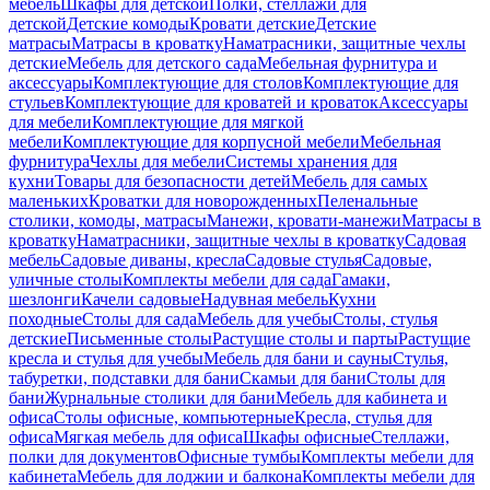
мебель
Шкафы для детской
Полки, стеллажи для
детской
Детские комоды
Кровати детские
Детские
матрасы
Матрасы в кроватку
Наматрасники, защитные чехлы
детские
Мебель для детского сада
Мебельная фурнитура и
аксессуары
Комплектующие для столов
Комплектующие для
стульев
Комплектующие для кроватей и кроваток
Аксессуары
для мебели
Комплектующие для мягкой
мебели
Комплектующие для корпусной мебели
Мебельная
фурнитура
Чехлы для мебели
Системы хранения для
кухни
Товары для безопасности детей
Мебель для самых
маленьких
Кроватки для новорожденных
Пеленальные
столики, комоды, матрасы
Манежи, кровати-манежи
Матрасы в
кроватку
Наматрасники, защитные чехлы в кроватку
Садовая
мебель
Садовые диваны, кресла
Садовые стулья
Садовые,
уличные столы
Комплекты мебели для сада
Гамаки,
шезлонги
Качели садовые
Надувная мебель
Кухни
походные
Столы для сада
Мебель для учебы
Столы, стулья
детские
Письменные столы
Растущие столы и парты
Растущие
кресла и стулья для учебы
Мебель для бани и сауны
Стулья,
табуретки, подставки для бани
Скамьи для бани
Столы для
бани
Журнальные столики для бани
Мебель для кабинета и
офиса
Столы офисные, компьютерные
Кресла, стулья для
офиса
Мягкая мебель для офиса
Шкафы офисные
Стеллажи,
полки для документов
Офисные тумбы
Комплекты мебели для
кабинета
Мебель для лоджии и балкона
Комплекты мебели для