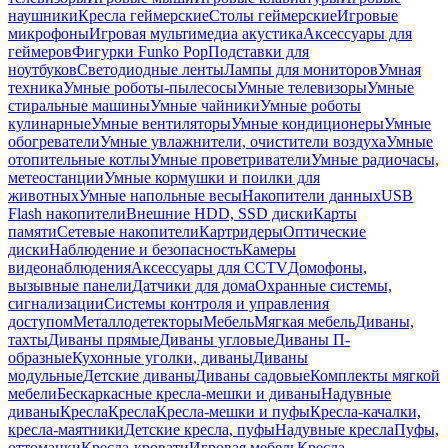
наушники
Кресла геймерские
Столы геймерские
Игровые
микрофоны
Игровая мультимедиа акустика
Аксессуары для
геймеров
Фигурки Funko Pop
Подставки для
ноутбуков
Светодиодные ленты
Лампы для мониторов
Умная
техника
Умные роботы-пылесосы
Умные телевизоры
Умные
стиральные машины
Умные чайники
Умные роботы
кулинарные
Умные вентиляторы
Умные кондиционеры
Умные
обогреватели
Умные увлажнители, очистители воздуха
Умные
отопительные котлы
Умные проветриватели
Умные радиочасы,
метеостанции
Умные кормушки и поилки для
животных
Умные напольные весы
Накопители данных
USB
Flash накопители
Внешние HDD, SSD диски
Карты
памяти
Сетевые накопители
Картридеры
Оптические
диски
Наблюдение и безопасность
Камеры
видеонаблюдения
Аксессуары для CCTV
Домофоны,
вызывные панели
Датчики для дома
Охранные системы,
сигнализации
Системы контроля и управления
доступом
Металлодетекторы
Мебель
Мягкая мебель
Диваны,
тахты
Диваны прямые
Диваны угловые
Диваны П-
образные
Кухонные уголки, диваны
Диваны
модульные
Детские диваны
Диваны садовые
Комплекты мягкой
мебели
Бескаркасные кресла-мешки и диваны
Надувные
диваны
Кресла
Кресла
Кресла-мешки и пуфы
Кресла-качалки,
кресла-маятники
Детские кресла, пуфы
Надувные кресла
Пуфы,
оттоманки
Кресла-кровати
Игровая мебель
Кресла