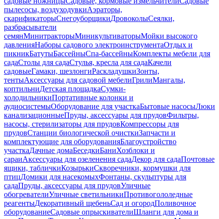
садовые ножницы
Садовые, кормовые измельчители
Садовые
пылесосы, воздуходувки
Аэраторы,
скарификаторы
Снегоуборщики
Дровоколы
Сеялки,
разбрасыватели
семян
Минитракторы
Миникультиваторы
Мойки высокого
давления
Наборы садового электроинструмента
Отдых и
пикник
Батуты
Бассейны
Спа-бассейны
Комплекты мебели для
сада
Столы для сада
Стулья, кресла для сада
Качели
садовые
Гамаки, шезлонги
Раскладушки
Зонты,
тенты
Аксессуары для садовой мебели
Грили
Мангалы,
коптильни
Детская площадка
Сумки-
холодильники
Портативные колонки и
аудиосистемы
Оборудование для участка
Бытовые насосы
Люки
канализационные
Пруды, аксессуары для прудов
Фильтры,
насосы, стерилизаторы для прудов
Компрессоры для
прудов
Станции биологической очистки
Запчасти и
комплектующие для оборудования
Благоустройство
участка
Дачные дома
Беседки
Бани
Хозблоки и
сараи
Аксессуары для озеленения сада
Декор для сада
Почтовые
ящики, таблички
Козырьки
Скворечники, кормушки для
птиц
Домики для насекомых
Фонтаны, скульптуры для
сада
Пруды, аксессуары для прудов
Уличные
обогреватели
Уличные светильники
Противогололедные
реагенты
Декоративный щебень
Сад и огород
Поливочное
оборудование
Садовые опрыскиватели
Шланги для дома и