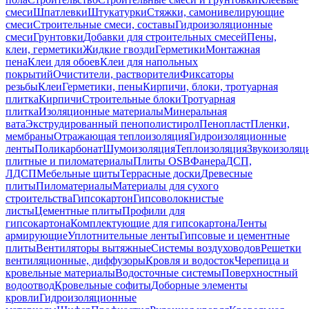
смеси
Шпатлевки
Штукатурки
Стяжки, самонивелирующие
смеси
Строительные смеси, составы
Гидроизоляционные
смеси
Грунтовки
Добавки для строительных смесей
Пены,
клеи, герметики
Жидкие гвозди
Герметики
Монтажная
пена
Клеи для обоев
Клеи для напольных
покрытий
Очистители, растворители
Фиксаторы
резьбы
Клеи
Герметики, пены
Кирпичи, блоки, тротуарная
плитка
Кирпичи
Строительные блоки
Тротуарная
плитка
Изоляционные материалы
Минеральная
вата
Экструдированный пенополистирол
Пенопласт
Пленки,
мембраны
Отражающая теплоизоляция
Гидроизоляционные
ленты
Поликарбонат
Шумоизоляция
Теплоизоляция
Звукоизоляц
плитные и пиломатериалы
Плиты OSB
Фанера
ДСП,
ЛДСП
Мебельные щиты
Террасные доски
Древесные
плиты
Пиломатериалы
Материалы для сухого
строительства
Гипсокартон
Гипсоволокнистые
листы
Цементные плиты
Профили для
гипсокартона
Комплектующие для гипсокартона
Ленты
армирующие
Уплотнительные ленты
Гипсовые и цементные
плиты
Вентиляторы вытяжные
Системы воздуховодов
Решетки
вентиляционные, диффузоры
Кровля и водосток
Черепица и
кровельные материалы
Водосточные системы
Поверхностный
водоотвод
Кровельные софиты
Доборные элементы
кровли
Гидроизоляционные