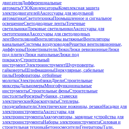
двигателя
Дифференциальные
автоматы
УЗО
Конденсаторы
Комплексная защита
электродвигателей
Аксессуары для модульной
автоматики
Светотехника
Промышленное и сигнальное
освещение
Светодиодные ленты
Точечные
светильники
Трековые светильники
Аксессуары для
светотехники
Аксессуары для светодиодных
лент
Вентиляция
Вентиляторы вытяжные
Вентиляторы
канальные
Системы воздуховодов
Решетки вентиляционные,
диффузоры
Проветриватели
Люки
Люки ревизионные
Люки
под плитку
Люки напольные
Люки под
покраску
Строительный
инструмент
Электроинструмент
Шуруповерты,
гайковерты
Шлифмашины
Циркулярные, сабельные
пилы
Перфораторы, отбойные
молотки
Электролобзики
Дрели
Строительные
миксеры
Дальномеры
Многофункциональные
инструменты
Строительные фены
Строительные
пистолеты
Фрезеры
Рубанки, стамески
электрические
Краскопульты
Степлеры,
гвоздезабиватели
Электрические ножницы, резаки
Насадки для
электроинструмента
Аксессуары для
электроинструмента
Аккумуляторы, зарядные устройства для
электроинструмента
Наборы электроинструмента
Силовая и
строительная техника
Бетоносмесители
Генераторы
Тали,