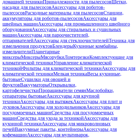
домашней техники
Принадлежности для пылесосов
Щетки,
насадки для пылесосов
Аксессуары для роботов-
пылесосов
Расходные материалы для пылесосов
Станции,
аккумуляторы для роботов-пылесосов
Аксессуары для
швейных машин
Аксессуары для промышленного швейного
оборудования
Аксессуары для стиральных и сушильных
машин
Аксессуары для пароочистителей,
отпаривателей
Аксессуары для стеклоочистителей
Техника для
измельчения продуктов
Блендеры
Кухонные комбайны,
измельчители
Планетарные
миксеры
Миксеры
Мясорубки
Ломтерезки
Комплектующие для
климатической техники
Управление климатической
техникой
Фильтры для климатической техники
Аксессуары для
климатической техники
Мелкая техника
Весы кухонные,
бытовые
Сушилки для овощей и
фруктов
Вакууматоры
Открывалки,
картофелечистки
Проращиватели семян
Маслобойки,
сепараторы бытовые
Аксессуары для крупной
техники
Аксессуары для вытяжек
Аксессуары для плит и
духовок
Аксессуары для холодильников
Аксессуары для
посудомоечных машин
Средства для посудомоечных
машин
Средства для ухода за техникой
Аксессуары для
кухонной техники
Аксессуары для микроволновых
печей
Вакуумные пакеты, контейнеры
Аксессуары для
кофемашин
Аксессуары для мультиварок,