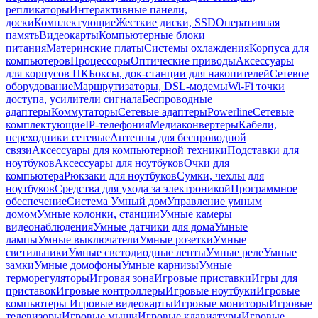
репликаторы
Интерактивные панели,
доски
Комплектующие
Жесткие диски, SSD
Оперативная
память
Видеокарты
Компьютерные блоки
питания
Материнские платы
Системы охлаждения
Корпуса для
компьютеров
Процессоры
Оптические приводы
Аксессуары
для корпусов ПК
Боксы, док-станции для накопителей
Сетевое
оборудование
Маршрутизаторы, DSL-модемы
Wi-Fi точки
доступа, усилители сигнала
Беспроводные
адаптеры
Коммутаторы
Сетевые адаптеры
Powerline
Сетевые
комплектующие
IP-телефония
Медиаконвертеры
Кабели,
переходники сетевые
Антенны для беспроводной
связи
Аксессуары для компьютерной техники
Подставки для
ноутбуков
Аксессуары для ноутбуков
Очки для
компьютера
Рюкзаки для ноутбуков
Сумки, чехлы для
ноутбуков
Средства для ухода за электроникой
Программное
обеспечение
Система Умный дом
Управление умным
домом
Умные колонки, станции
Умные камеры
видеонаблюдения
Умные датчики для дома
Умные
лампы
Умные выключатели
Умные розетки
Умные
светильники
Умные светодиодные ленты
Умные реле
Умные
замки
Умные домофоны
Умные карнизы
Умные
терморегуляторы
Игровая зона
Игровые приставки
Игры для
приставок
Игровые контроллеры
Игровые ноутбуки
Игровые
компьютеры
Игровые видеокарты
Игровые мониторы
Игровые
телевизоры
Игровые мыши
Игровые клавиатуры
Игровые