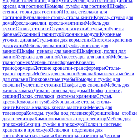
модули
Столешницы для кухни
Мебель для гостиной
Диваны,
кресла для гостиной
Комоды, тумбы для гостиной
Шкафы,
стенки, горки для гостиной
Полки, стеллажи для
гостиной
Журнальные столы, столы-книги
Кресла, стулья для
дома
Кресла-качалки, кресла-маятники
Мебель для
кухни
Столы, столики
Стулья для кухни
Стулья, табуреты
барные
Кухонный гарнитур
Кухонные модули
Кухонные
уголки, диваны
Стульчики для кормления
Системы хранения
для кухни
Мебель для ванной
Тумбы, консоли для
ванной
Шкафы, пеналы для ванной
Шкафчики, полки для
ванной
Зеркала для ванной
Аксессуары для ванной
Мебель-
трансформер
Мебель-трансформер
Кровати-
трансформеры
Детские кроватки-трансформеры
Столы-
трансформеры
Мебель для спальни
Зеркала
Комплекты мебели
для спальни
Прикроватные тумбы
Комоды и тумбы для
спальни
Туалетные столики
Шкафы для спальни
Мебель для
жилых комнат
Диваны, кресла для дома
Шкафы, стенки,
секции
Полки, стеллажи, системы хранения
Стулья,
кресла
Комоды и тумбы
Журнальные столы, столы-
книги
Кресла-качалки, кресла-маятники
Мебель для
телевизора
Комоды, тумбы под телевизор
Кронштейны, стойки
для телевизора
Каминокомплекты под телевизор
Мебель для
прихожей
Секции, тумбы в прихожую
Полки и системы
хранения в прихожую
Вешалки, подставки для
зонтов
Банкетки, скамьи
Ключницы, газетницы
Детская