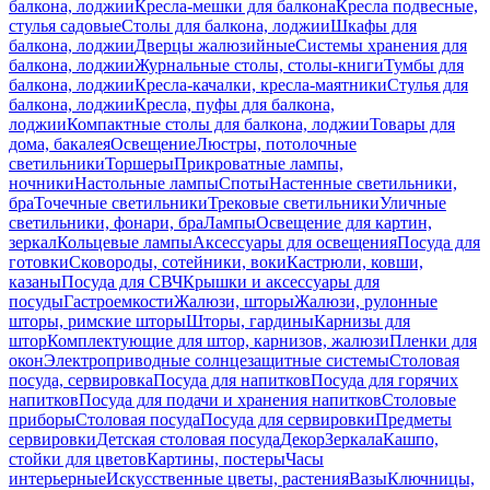
балкона, лоджии
Кресла-мешки для балкона
Кресла подвесные,
стулья садовые
Столы для балкона, лоджии
Шкафы для
балкона, лоджии
Дверцы жалюзийные
Системы хранения для
балкона, лоджии
Журнальные столы, столы-книги
Тумбы для
балкона, лоджии
Кресла-качалки, кресла-маятники
Стулья для
балкона, лоджии
Кресла, пуфы для балкона,
лоджии
Компактные столы для балкона, лоджии
Товары для
дома, бакалея
Освещение
Люстры, потолочные
светильники
Торшеры
Прикроватные лампы,
ночники
Настольные лампы
Споты
Настенные светильники,
бра
Точечные светильники
Трековые светильники
Уличные
светильники, фонари, бра
Лампы
Освещение для картин,
зеркал
Кольцевые лампы
Аксессуары для освещения
Посуда для
готовки
Сковороды, сотейники, воки
Кастрюли, ковши,
казаны
Посуда для СВЧ
Крышки и аксессуары для
посуды
Гастроемкости
Жалюзи, шторы
Жалюзи, рулонные
шторы, римские шторы
Шторы, гардины
Карнизы для
штор
Комплектующие для штор, карнизов, жалюзи
Пленки для
окон
Электроприводные солнцезащитные системы
Столовая
посуда, сервировка
Посуда для напитков
Посуда для горячих
напитков
Посуда для подачи и хранения напитков
Столовые
приборы
Столовая посуда
Посуда для сервировки
Предметы
сервировки
Детская столовая посуда
Декор
Зеркала
Кашпо,
стойки для цветов
Картины, постеры
Часы
интерьерные
Искусственные цветы, растения
Вазы
Ключницы,