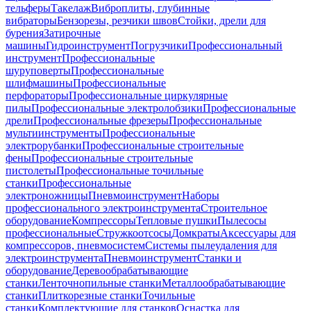
тельферы
Такелаж
Виброплиты, глубинные
вибраторы
Бензорезы, резчики швов
Стойки, дрели для
бурения
Затирочные
машины
Гидроинструмент
Погрузчики
Профессиональный
инструмент
Профессиональные
шуруповерты
Профессиональные
шлифмашины
Профессиональные
перфораторы
Профессиональные циркулярные
пилы
Профессиональные электролобзики
Профессиональные
дрели
Профессиональные фрезеры
Профессиональные
мультиинструменты
Профессиональные
электрорубанки
Профессиональные строительные
фены
Профессиональные строительные
пистолеты
Профессиональные точильные
станки
Профессиональные
электроножницы
Пневмоинструмент
Наборы
профессионального электроинструмента
Строительное
оборудование
Компрессоры
Тепловые пушки
Пылесосы
профессиональные
Стружкоотсосы
Домкраты
Аксессуары для
компрессоров, пневмосистем
Системы пылеудаления для
электроинструмента
Пневмоинструмент
Станки и
оборудование
Деревообрабатывающие
станки
Ленточнопильные станки
Металлообрабатывающие
станки
Плиткорезные станки
Точильные
станки
Комплектующие для станков
Оснастка для