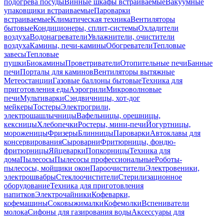
подогрева посуды
Винные шкафы встраиваемые
Вакуумные
упаковщики встраиваемые
Пароварки
встраиваемые
Климатическая техника
Вентиляторы
бытовые
Кондиционеры, сплит-системы
Охладители
воздуха
Водонагреватели
Увлажнители, очистители
воздуха
Камины, печи-камины
Обогреватели
Тепловые
завесы
Тепловые
пушки
Биокамины
Проветриватели
Отопительные печи
Банные
печи
Порталы для каминов
Вентиляторы вытяжные
Метеостанции
Газовые баллоны бытовые
Техника для
приготовления еды
Аэрогрили
Микроволновые
печи
Мультиварки
Сэндвичницы, хот-дог
мейкеры
Тостеры
Электрогрили,
электрошашлычницы
Вафельницы, орешницы,
кексницы
Хлебопечки
Ростеры, мини-печи
Йогуртницы,
мороженицы
Фризеры
Блинницы
Пароварки
Автоклавы для
консервирования
Сыроварни
Фритюрницы, фондю-
фритюрницы
Яйцеварки
Попкорницы
Техника для
дома
Пылесосы
Пылесосы профессиональные
Роботы-
пылесосы, мойщики окон
Пароочистители
Электровеники,
электрошвабры
Стеклоочистители
Стерилизационное
оборудование
Техника для приготовления
напитков
Электрочайники
Кофеварки,
кофемашины
Соковыжималки
Кофемолки
Вспениватели
молока
Сифоны для газирования воды
Аксессуары для