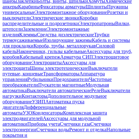
шайбы
Заклепки
Болты, винты, шпильки
Хомуты
Химические
анкеры
Карабины
Фиксаторы арматуры
Шплинты
Пружины
универсальные
Электромонтажное оборудование
Розетки и
выключатели
Электрические звонки
Коробки
распределительные и подрозетники
Электропатроны
Вилки,
штепсели
Заземление
Электромонтажные
изделия
Клеммы
Средства диэлектрические
Трубки
термоусаживаемые
Изолирующие зажимы
Кабель и системы
для прокладки
Короба, трубы, металлорукав
Силовой
кабель
Наконечники, гильзы кабельные
Аксессуары для труб,
коробов
Кабельный крепеж
Арматура СИП
Электрощитовое
оборудование
Электрощиты
Аксессуары для
электрощита
Шины электротехнические
Выключатели
путевые, концевые
Трансформаторы
Аппаратура
управления
Рубильники
Предохранители
Частотные
преобразователи
Пускатели магнитные
Модульная
автоматика
Выключатели автоматические
Реле
Выключатели
нагрузки
Контакторы
Дополнительное модульное
оборудование
УЗИП
Автоматика пуска
двигателя
Дифференциальные
автоматы
УЗО
Конденсаторы
Комплексная защита
электродвигателей
Аксессуары для модульной
автоматики
Приборы учета
Счетчики газа
Счетчики
электроэнергии
Счетчики воды
Ремонт и отделка
Напольные
покрытия и