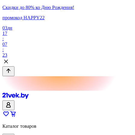
Скидки до 80% ко Дню Рождения!
промокод HAPPY22
03
дн
17
:
07
:
23
Каталог товаров