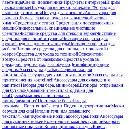
газетницы
Свечи, подсвечники
Предметы интерьера
Ширмы
декоративные
Посуда для выпечки, запекания
Формы для
выпечки, запекания
Посуда для запекания
Аксессуары для
выпечки
Бумага, фольга, рукава для выпечки
Бытовая
химия
Средства для стирки
Средства для посудомоечных
машин
Универсальные, специальные чистящие
средства
Чистящие средства для стекол и зеркал
Чистящие
средства для ванной и туалета
Чистящие средства для
кухни
Средства для мытья посуды
Чистящие средства для
мебели
Чистящие средства для напольных покрытий и
ковров
Средства для ухода за техникой
Освежители
воздуха
Средства от насекомых
Средства ухода за
одеждой
Средства ухода за обувью
Дезинфицирующие
средства
Аксессуары для бара
Сервировка для
напитков
Аксессуары для хранения напитков
Аксессуары для
приготовления коктейлей
Аксессуары для охлаждения
напитков
Наборы для бара, мини-бары
Штопоры, открывалки
для бутылок
Домашний текстиль
Подушки для
сна
Одеяла
Комплекты постельных
принадлежностей
Постельное белье
Пледы,
покрывала
Полотенца
Скатерти
Подушки декоративные
Маски,
беруши для сна
Наполнители для домашнего
текстиля
Ткани
Кухонные ножи, аксессуары
Ножи
Аксессуары
для кухонных ножей
Ножеточки и комплектующие
Ковры и
напольные покрытия
Ковры, циновки, шкуры
Ковры,