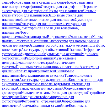
смартфонов
Защитные стекла для смартфонов
Защитные
пленки для смартфонов
Стилусы для смартфонов
Игровые
аксессуары для смартфонов
Чехлы для планшетов
Чехлы с
клавиатурой для планшетов
Защитные стекла для
планшетов
Защитные пленки для планшетов
Сумки для
планшетов
Стилусы для планшетов
Аксессуары для
планшетов, смартфонов
Кабели для телефонов,
планшетов
Фото,
видеосъемка
Фотоаппараты
Видеокамеры
Экшн-камеры
Карты
памяти
Объективы
Вспышки
Аксессуары для камер
Сумки и
чехлы для камер
Зарядные устройства, аккумуляторы для фото,
видеокамер
Аксессуары для объективов
Штативы
Цифровые
фоторамки
Аудиотехника
Мультимедиа акустика
Радиочасы,
метеостанции
Радиоприемники
Музыкальные
центры
Домашние кинотеатры
Акустические
системы
Проигрыватели виниловых пластинок
Аксессуары
для виниловых проигрывателей
Виниловые
пластинки
Инсталляционная акустика
Трансляционные
усилители
Аксессуары для аудиотехники
Комплектующие для
акустики
Акустические кабели
Подставки, стойки для
акустики
Сумки, чехлы для акустики
Оборудование для
фотостудии
Кольцевые лампы
Фоны для фотостудии
Студийное
освещение
Насадки светоформирующие для
фотостудии
Фотозонты, отражатели
Оборудование для
предметной съемки
Вспышки студийные
Комплекты