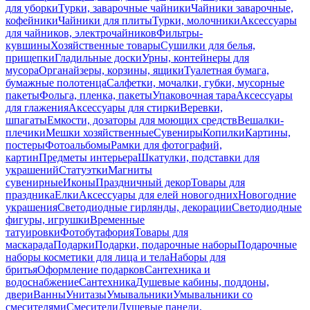
для уборки
Турки, заварочные чайники
Чайники заварочные,
кофейники
Чайники для плиты
Турки, молочники
Аксессуары
для чайников, электрочайников
Фильтры-
кувшины
Хозяйственные товары
Сушилки для белья,
прищепки
Гладильные доски
Урны, контейнеры для
мусора
Органайзеры, корзины, ящики
Туалетная бумага,
бумажные полотенца
Салфетки, мочалки, губки, мусорные
пакеты
Фольга, пленка, пакеты
Упаковочная тара
Аксессуары
для глажения
Аксессуары для стирки
Веревки,
шпагаты
Емкости, дозаторы для моющих средств
Вешалки-
плечики
Мешки хозяйственные
Сувениры
Копилки
Картины,
постеры
Фотоальбомы
Рамки для фотографий,
картин
Предметы интерьера
Шкатулки, подставки для
украшений
Статуэтки
Магниты
сувенирные
Иконы
Праздничный декор
Товары для
праздника
Елки
Аксессуары для елей новогодних
Новогодние
украшения
Светодиодные гирлянды, декорации
Светодиодные
фигуры, игрушки
Временные
татуировки
Фотобутафория
Товары для
маскарада
Подарки
Подарки, подарочные наборы
Подарочные
наборы косметики для лица и тела
Наборы для
бритья
Оформление подарков
Сантехника и
водоснабжение
Сантехника
Душевые кабины, поддоны,
двери
Ванны
Унитазы
Умывальники
Умывальники со
смесителями
Смесители
Душевые панели,