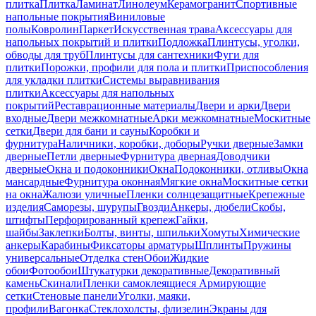
плитка
Плитка
Ламинат
Линолеум
Керамогранит
Спортивные
напольные покрытия
Виниловые
полы
Ковролин
Паркет
Искусственная трава
Аксессуары для
напольных покрытий и плитки
Подложка
Плинтусы, уголки,
обводы для труб
Плинтусы для сантехники
Фуги для
плитки
Порожки, профили для пола и плитки
Приспособления
для укладки плитки
Системы выравнивания
плитки
Аксессуары для напольных
покрытий
Реставрационные материалы
Двери и арки
Двери
входные
Двери межкомнатные
Арки межкомнатные
Москитные
сетки
Двери для бани и сауны
Коробки и
фурнитура
Наличники, коробки, доборы
Ручки дверные
Замки
дверные
Петли дверные
Фурнитура дверная
Доводчики
дверные
Окна и подоконники
Окна
Подоконники, отливы
Окна
мансардные
Фурнитура оконная
Мягкие окна
Москитные сетки
на окна
Жалюзи уличные
Пленки солнцезащитные
Крепежные
изделия
Саморезы, шурупы
Гвозди
Анкеры, дюбели
Скобы,
штифты
Перфорированный крепеж
Гайки,
шайбы
Заклепки
Болты, винты, шпильки
Хомуты
Химические
анкеры
Карабины
Фиксаторы арматуры
Шплинты
Пружины
универсальные
Отделка стен
Обои
Жидкие
обои
Фотообои
Штукатурки декоративные
Декоративный
камень
Скинали
Пленки самоклеящиеся
Армирующие
сетки
Стеновые панели
Уголки, маяки,
профили
Вагонка
Стеклохолсты, флизелин
Экраны для