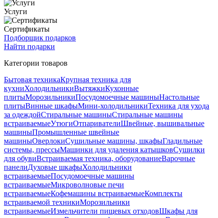
Услуги
Сертификаты
Подборщик подарков
Найти подарки
Категории товаров
Бытовая техника
Крупная техника для
кухни
Холодильники
Вытяжки
Кухонные
плиты
Морозильники
Посудомоечные машины
Настольные
плиты
Винные шкафы
Мини-холодильники
Техника для ухода
за одеждой
Стиральные машины
Стиральные машины
встраиваемые
Утюги
Отпариватели
Швейные, вышивальные
машины
Промышленные швейные
машины
Оверлоки
Сушильные машины, шкафы
Гладильные
системы, прессы
Машинки для удаления катышков
Сушилки
для обуви
Встраиваемая техника, оборудование
Варочные
панели
Духовые шкафы
Холодильники
встраиваемые
Посудомоечные машины
встраиваемые
Микроволновые печи
встраиваемые
Кофемашины встраиваемые
Комплекты
встраиваемой техники
Морозильники
встраиваемые
Измельчители пищевых отходов
Шкафы для