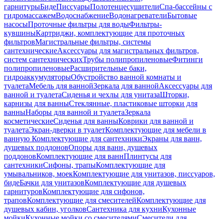
гарнитуры
Биде
Писсуары
Полотенцесушители
Спа-бассейны с
гидромассажем
Водоснабжение
Водонагреватели
Бытовые
насосы
Проточные фильтры для воды
Фильтры-
кувшины
Картриджи, комплектующие для проточных
фильтров
Магистральные фильтры, системы
сантехнические
Аксессуары для магистральных фильтров,
систем сантехнических
Трубы полипропиленовые
Фитинги
полипропиленовые
Расширительные баки,
гидроаккумуляторы
Обустройство ванной комнаты и
туалета
Мебель для ванной
Зеркала для ванной
Аксессуары для
ванной и туалета
Сиденья и чехлы для унитаза
Шторки,
карнизы для ванны
Стеклянные, пластиковые шторки для
ванны
Наборы для ванной и туалета
Зеркала
косметические
Сиденья для ванны
Коврики для ванной и
туалета
Экран-дверки в туалет
Комплектующие для мебели в
ванную
Комплектующие для сантехники
Экраны для ванн,
душевых поддонов
Опоры для ванн, душевых
поддонов
Комплектующие для ванн
Плинтусы для
сантехники
Сифоны, трапы
Комплектующие для
умывальников, моек
Комплектующие для унитазов, писсуаров,
биде
Бачки для унитазов
Комплектующие для душевых
гарнитуров
Комплектующие для сифонов,
трапов
Комплектующие для смесителей
Комплектующие для
душевых кабин, уголков
Сантехника для кухни
Кухонные
мойки
Кухонные мойки со смесителями
Смесители для