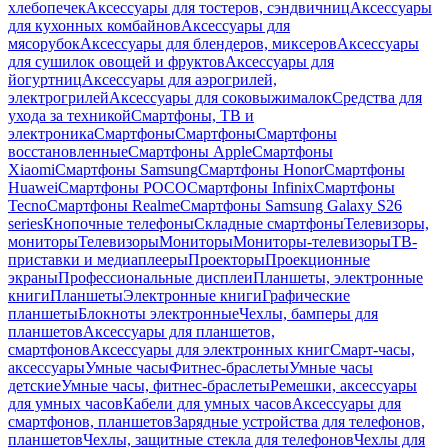
хлебопечек
Аксессуары для тостеров, сэндвичниц
Аксессуары
для кухонных комбайнов
Аксессуары для
мясорубок
Аксессуары для блендеров, миксеров
Аксессуары
для сушилок овощей и фруктов
Аксессуары для
йогуртниц
Аксессуары для аэрогрилей,
электрогрилей
Аксессуары для соковыжималок
Средства для
ухода за техникой
Смартфоны, ТВ и
электроника
Смартфоны
Смартфоны
Смартфоны
восстановленные
Смартфоны Apple
Смартфоны
Xiaomi
Смартфоны Samsung
Смартфоны Honor
Смартфоны
Huawei
Смартфоны POCO
Смартфоны Infinix
Смартфоны
Tecno
Смартфоны Realme
Смартфоны Samsung Galaxy S26
series
Кнопочные телефоны
Складные смартфоны
Телевизоры,
мониторы
Телевизоры
Мониторы
Мониторы-телевизоры
ТВ-
приставки и медиаплееры
Проекторы
Проекционные
экраны
Профессиональные дисплеи
Планшеты, электронные
книги
Планшеты
Электронные книги
Графические
планшеты
Блокноты электронные
Чехлы, бамперы для
планшетов
Аксессуары для планшетов,
смартфонов
Аксессуары для электронных книг
Смарт-часы,
аксессуары
Умные часы
Фитнес-браслеты
Умные часы
детские
Умные часы, фитнес-браслеты
Ремешки, аксессуары
для умных часов
Кабели для умных часов
Аксессуары для
смартфонов, планшетов
Зарядные устройства для телефонов,
планшетов
Чехлы, защитные стекла для телефонов
Чехлы для