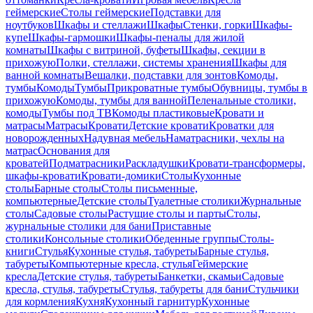
геймерские
Столы геймерские
Подставки для
ноутбуков
Шкафы и стеллажи
Шкафы
Стенки, горки
Шкафы-
купе
Шкафы-гармошки
Шкафы-пеналы для жилой
комнаты
Шкафы с витриной, буфеты
Шкафы, секции в
прихожую
Полки, стеллажи, системы хранения
Шкафы для
ванной комнаты
Вешалки, подставки для зонтов
Комоды,
тумбы
Комоды
Тумбы
Прикроватные тумбы
Обувницы, тумбы в
прихожую
Комоды, тумбы для ванной
Пеленальные столики,
комоды
Тумбы под ТВ
Комоды пластиковые
Кровати и
матрасы
Матрасы
Кровати
Детские кровати
Кроватки для
новорожденных
Надувная мебель
Наматрасники, чехлы на
матрас
Основания для
кроватей
Подматрасники
Раскладушки
Кровати-трансформеры,
шкафы-кровати
Кровати-домики
Столы
Кухонные
столы
Барные столы
Столы письменные,
компьютерные
Детские столы
Туалетные столики
Журнальные
столы
Садовые столы
Растущие столы и парты
Столы,
журнальные столики для бани
Приставные
столики
Консольные столики
Обеденные группы
Столы-
книги
Стулья
Кухонные стулья, табуреты
Барные стулья,
табуреты
Компьютерные кресла, стулья
Геймерские
кресла
Детские стулья, табуреты
Банкетки, скамьи
Садовые
кресла, стулья, табуреты
Стулья, табуреты для бани
Стульчики
для кормления
Кухня
Кухонный гарнитур
Кухонные