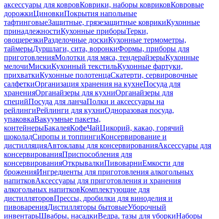
аксессуары для ковров
Коврики, наборы ковриков
Ковровые
дорожки
Циновки
Покрытия напольные
тафтинговые
Защитные, грязезащитные коврики
Кухонные
принадлежности
Кухонные приборы
Терки,
овощерезки
Разделочные доски
Кухонные термометры,
таймеры
Дуршлаги, сита, воронки
Формы, приборы для
приготовления
Молотки для мяса, тендерайзеры
Кухонные
мелочи
Миски
Кухонный текстиль
Кухонные фартуки,
прихватки
Кухонные полотенца
Скатерти, сервировочные
салфетки
Организация хранения на кухне
Посуда для
хранения
Органайзеры для кухни
Органайзеры для
специй
Посуда для ланча
Полки и аксессуары на
рейлинги
Рейлинги для кухни
Одноразовая посуда,
упаковка
Вакуумные пакеты,
контейнеры
Бакалея
Кофе
Чай
Цикорий, какао, горячий
шоколад
Сиропы и топпинги
Консервирование и
дистилляция
Автоклавы для консервирования
Аксессуары для
консервирования
Приспособления для
консервирования
Открывалки
Пивоварни
Емкости для
брожения
Ингредиенты для приготовления алкогольных
напитков
Аксессуары для приготовления и хранения
алкогольных напитков
Комплектующие для
дистилляторов
Прессы, дробилки для виноделия и
пивоварения
Дистилляторы бытовые
Уборочный
инвентарь
Швабры, насадки
Ведра, тазы для уборки
Наборы