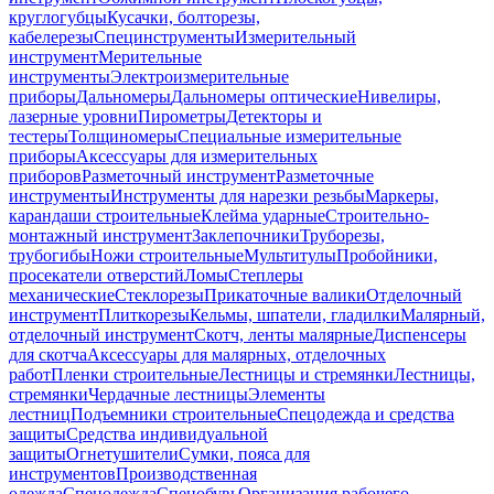
круглогубцы
Кусачки, болторезы,
кабелерезы
Специнструменты
Измерительный
инструмент
Мерительные
инструменты
Электроизмерительные
приборы
Дальномеры
Дальномеры оптические
Нивелиры,
лазерные уровни
Пирометры
Детекторы и
тестеры
Толщиномеры
Специальные измерительные
приборы
Аксессуары для измерительных
приборов
Разметочный инструмент
Разметочные
инструменты
Инструменты для нарезки резьбы
Маркеры,
карандаши строительные
Клейма ударные
Строительно-
монтажный инструмент
Заклепочники
Труборезы,
трубогибы
Ножи строительные
Мультитулы
Пробойники,
просекатели отверстий
Ломы
Степлеры
механические
Стеклорезы
Прикаточные валики
Отделочный
инструмент
Плиткорезы
Кельмы, шпатели, гладилки
Малярный,
отделочный инструмент
Скотч, ленты малярные
Диспенсеры
для скотча
Аксессуары для малярных, отделочных
работ
Пленки строительные
Лестницы и стремянки
Лестницы,
стремянки
Чердачные лестницы
Элементы
лестниц
Подъемники строительные
Спецодежда и средства
защиты
Средства индивидуальной
защиты
Огнетушители
Сумки, пояса для
инструментов
Производственная
одежда
Спецодежда
Спецобувь
Организация рабочего