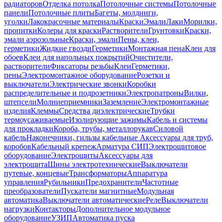
радиаторов
Отделка потолка
Потолочные системы
Потолочные
панели
Потолочные плиты
Багеты, молдинги,
уголки
Лакокрасочные материалы
Краски
Эмали
Лаки
Морилки,
пропитки
Колеры для краски
Растворители
Грунтовки
Краски,
эмали аэрозольные
Краски, эмали
Пены, клеи,
герметики
Жидкие гвозди
Герметики
Монтажная пена
Клеи для
обоев
Клеи для напольных покрытий
Очистители,
растворители
Фиксаторы резьбы
Клеи
Герметики,
пены
Электромонтажное оборудование
Розетки и
выключатели
Электрические звонки
Коробки
распределительные и подрозетники
Электропатроны
Вилки,
штепсели
Молниеприемники
Заземление
Электромонтажные
изделия
Клеммы
Средства диэлектрические
Трубки
термоусаживаемые
Изолирующие зажимы
Кабель и системы
для прокладки
Короба, трубы, металлорукав
Силовой
кабель
Наконечники, гильзы кабельные
Аксессуары для труб,
коробов
Кабельный крепеж
Арматура СИП
Электрощитовое
оборудование
Электрощиты
Аксессуары для
электрощита
Шины электротехнические
Выключатели
путевые, концевые
Трансформаторы
Аппаратура
управления
Рубильники
Предохранители
Частотные
преобразователи
Пускатели магнитные
Модульная
автоматика
Выключатели автоматические
Реле
Выключатели
нагрузки
Контакторы
Дополнительное модульное
оборудование
УЗИП
Автоматика пуска