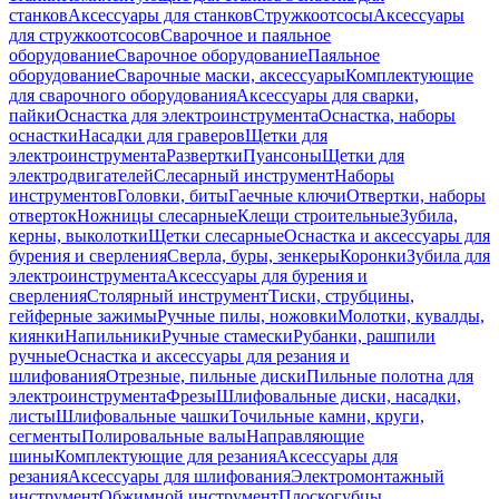
станков
Аксессуары для станков
Стружкоотсосы
Аксессуары
для стружкоотсосов
Сварочное и паяльное
оборудование
Сварочное оборудование
Паяльное
оборудование
Сварочные маски, аксессуары
Комплектующие
для сварочного оборудования
Аксессуары для сварки,
пайки
Оснастка для электроинструмента
Оснастка, наборы
оснастки
Насадки для граверов
Щетки для
электроинструмента
Развертки
Пуансоны
Щетки для
электродвигателей
Слесарный инструмент
Наборы
инструментов
Головки, биты
Гаечные ключи
Отвертки, наборы
отверток
Ножницы слесарные
Клещи строительные
Зубила,
керны, выколотки
Щетки слесарные
Оснастка и аксессуары для
бурения и сверления
Сверла, буры, зенкеры
Коронки
Зубила для
электроинструмента
Аксессуары для бурения и
сверления
Столярный инструмент
Тиски, струбцины,
гейферные зажимы
Ручные пилы, ножовки
Молотки, кувалды,
киянки
Напильники
Ручные стамески
Рубанки, рашпили
ручные
Оснастка и аксессуары для резания и
шлифования
Отрезные, пильные диски
Пильные полотна для
электроинструмента
Фрезы
Шлифовальные диски, насадки,
листы
Шлифовальные чашки
Точильные камни, круги,
сегменты
Полировальные валы
Направляющие
шины
Комплектующие для резания
Аксессуары для
резания
Аксессуары для шлифования
Электромонтажный
инструмент
Обжимной инструмент
Плоскогубцы,