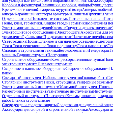
для укладки плитки
Системы выравнивания плитки
Аксессуары
Коробки и фурнитура
Наличники, коробки, доборы
Ручки дверн
Крепежные изделия
Саморезы, шурупы
Гвозди
Анкеры, дюбели
анкеры
Карабины
Фиксаторы арматуры
Шплинты
Пружины унив
Отделка потолка
Потолочные системы
Потолочные панели
Пото
Пены, клеи, герметики
Жидкие гвозди
Герметики
Монтажная пе
Электромонтажные изделия
Клеммы
Средства диэлектрические
Электрощитовое оборудование
Электрощиты
Аксессуары для э
управления
Рубильники
Предохранители
Частотные преобразов
Светотехника
Промышленное и сигнальное освещение
Светоди
Люки
Люки ревизионные
Люки под плитку
Люки напольные
Люк
Силовая и строительная техника
Бетоносмесители
Генераторы
Та
машины
Гидроинструмент
Погрузчики
Строительное оборудование
Компрессоры
Тепловые пушки
Пыле
электроинструмента
Пневмоинструмент
Сварочное и паяльное оборудование
Сварочное оборудование
П
пайки
Слесарный инструмент
Наборы инструментов
Головки, биты
Га
Столярный инструмент
Тиски, струбцины, гейферные зажимы
Р
Электромонтажный инструмент
Обжимной инструмент
Плоског
Разметочный инструмент
Разметочные инструменты
Инструмент
Отделочный инструмент
Плиткорезы
Кельмы, шпатели, гладилк
работ
Пленки строительные
Спецодежда и средства защиты
Средства индивидуальной защ
Аксессуары для силовой и строительной техники
Аксессуары дл