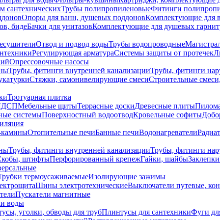
ем сантехнических
Трубы полипропиленовые
Фитинги полипроп
ддонов
Опоры для ванн, душевых поддонов
Комплектующие для 
ов, биде
Бачки для унитазов
Комплектующие для душевых гарнит
есушители
Отвод и подвод воды
Трубы водопроводные
Магистрал
антехники
Регулирующая арматура
Системы защиты от протечек
Л
ций
Опрессовочные насосы
ны
Трубы, фитинги внутренней канализации
Трубы, фитинги на
катурки
Стяжки, самонивелирующие смеси
Строительные смеси,
ки
Тротуарная плитка
ЛДСП
Мебельные щиты
Террасные доски
Древесные плиты
Пилом
ные системы
Поверхностный водоотвод
Кровельные софиты
Добо
тиляция
-камины
Отопительные печи
Банные печи
Водонагреватели
Радиат
ны
Трубы, фитинги внутренней канализации
Трубы, фитинги на
Скобы, штифты
Перфорированный крепеж
Гайки, шайбы
Заклепки
ерсальные
Трубки термоусаживаемые
Изолирующие зажимы
лектрощита
Шины электротехнические
Выключатели путевые, ко
атели
Пускатели магнитные
ки воды
усы, уголки, обводы для труб
Плинтусы для сантехники
Фуги дл