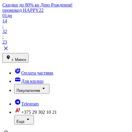
Скидки до 80% ко Дню Рождения!
промокод HAPPY22
01
дн
14
:
32
:
23
г. Минск
Оплата частями
Для юрлиц
Покупателям
Telegram
+375 29
302 10 21
Еще