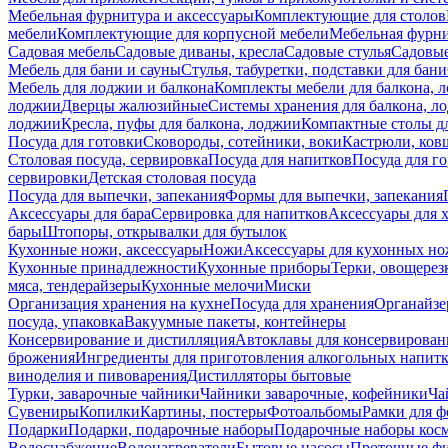
Мебельная фурнитура и аксессуары
Комплектующие для столов
мебели
Комплектующие для корпусной мебели
Мебельная фурн
Садовая мебель
Садовые диваны, кресла
Садовые стулья
Садовые
Мебель для бани и сауны
Стулья, табуретки, подставки для бани
Мебель для лоджии и балкона
Комплекты мебели для балкона, 
лоджии
Дверцы жалюзийные
Системы хранения для балкона, л
лоджии
Кресла, пуфы для балкона, лоджии
Компактные столы дл
Посуда для готовки
Сковороды, сотейники, воки
Кастрюли, ков
Столовая посуда, сервировка
Посуда для напитков
Посуда для г
сервировки
Детская столовая посуда
Посуда для выпечки, запекания
Формы для выпечки, запекания
Аксессуары для бара
Сервировка для напитков
Аксессуары для 
бары
Штопоры, открывалки для бутылок
Кухонные ножи, аксессуары
Ножи
Аксессуары для кухонных н
Кухонные принадлежности
Кухонные приборы
Терки, овощерез
мяса, тендерайзеры
Кухонные мелочи
Миски
Организация хранения на кухне
Посуда для хранения
Органайзе
посуда, упаковка
Вакуумные пакеты, контейнеры
Консервирование и дистилляция
Автоклавы для консервирован
брожения
Ингредиенты для приготовления алкогольных напит
виноделия и пивоварения
Дистилляторы бытовые
Турки, заварочные чайники
Чайники заварочные, кофейники
Ча
Сувениры
Копилки
Картины, постеры
Фотоальбомы
Рамки для ф
Подарки
Подарки, подарочные наборы
Подарочные наборы косм
Водоснабжение
Водонагреватели
Бытовые насосы
Проточные фи