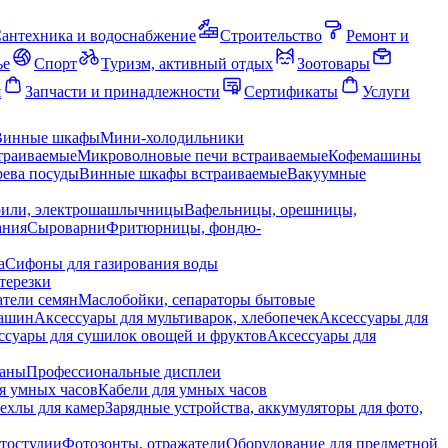
антехника и водоснабжение
Строительство
Ремонт и
ье
Спорт
Туризм, активный отдых
Зоотовары
я
Запчасти и принадлежности
Сертификаты
Услуги
Винные шкафы
Мини-холодильники
траиваемые
Микроволновые печи встраиваемые
Кофемашины
ева посуды
Винные шкафы встраиваемые
Вакуумные
рили, электрошашлычницы
Вафельницы, орешницы,
ания
Сыроварни
Фритюрницы, фондю-
а
Сифоны для газирования воды
терезки
тели семян
Маслобойки, сепараторы бытовые
машин
Аксессуары для мультиварок, хлебопечек
Аксессуары для
ссуары для сушилок овощей и фруктов
Аксессуары для
раны
Профессиональные дисплеи
я умных часов
Кабели для умных часов
ехлы для камер
Зарядные устройства, аккумуляторы для фото,
тостудии
Фотозонты, отражатели
Оборудование для предметной