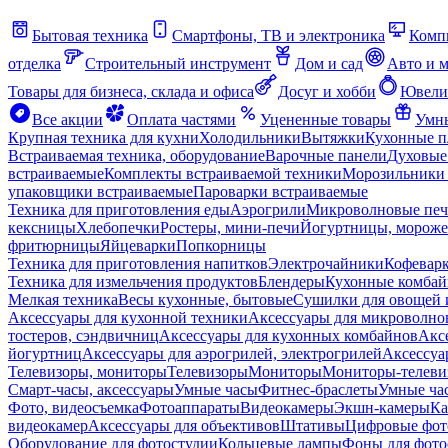
Бытовая техника
Смартфоны, ТВ и электроника
Комп
отделка
Строительный инструмент
Дом и сад
Авто и 
Товары для бизнеса, склада и офиса
Досуг и хобби
Ювели
Все акции
Оплата частями
Уцененные товары
Умны
Крупная техника для кухни
Холодильники
Вытяжки
Кухонные 
Встраиваемая техника, оборудование
Варочные панели
Духовые
встраиваемые
Комплекты встраиваемой техники
Морозильники 
упаковщики встраиваемые
Пароварки встраиваемые
Техника для приготовления еды
Аэрогрили
Микроволновые пе
кексницы
Хлебопечки
Ростеры, мини-печи
Йогуртницы, морож
фритюрницы
Яйцеварки
Попкорницы
Техника для приготовления напитков
Электрочайники
Кофевар
Техника для измельчения продуктов
Блендеры
Кухонные комбай
Мелкая техника
Весы кухонные, бытовые
Сушилки для овощей 
Аксессуары для кухонной техники
Аксессуары для микроволно
тостеров, сэндвичниц
Аксессуары для кухонных комбайнов
Акс
йогуртниц
Аксессуары для аэрогрилей, электрогрилей
Аксессуа
Телевизоры, мониторы
Телевизоры
Мониторы
Мониторы-телеви
Смарт-часы, аксессуары
Умные часы
Фитнес-браслеты
Умные ча
Фото, видеосъемка
Фотоаппараты
Видеокамеры
Экшн-камеры
Ка
видеокамер
Аксессуары для объективов
Штативы
Цифровые фот
Оборудование для фотостудии
Кольцевые лампы
Фоны для фото