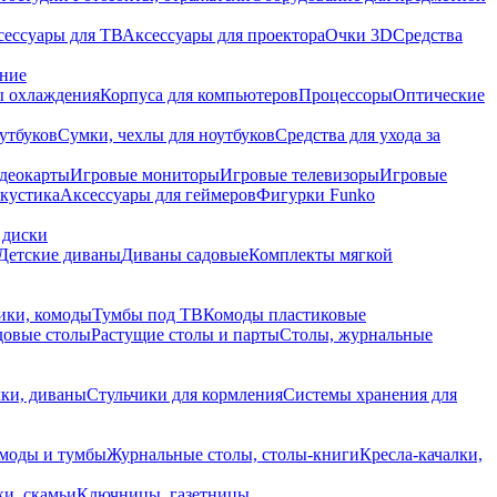
сессуары для ТВ
Аксессуары для проектора
Очки 3D
Средства
ание
 охлаждения
Корпуса для компьютеров
Процессоры
Оптические
утбуков
Сумки, чехлы для ноутбуков
Средства для ухода за
деокарты
Игровые мониторы
Игровые телевизоры
Игровые
акустика
Аксессуары для геймеров
Фигурки Funko
 диски
Детские диваны
Диваны садовые
Комплекты мягкой
ики, комоды
Тумбы под ТВ
Комоды пластиковые
довые столы
Растущие столы и парты
Столы, журнальные
ки, диваны
Стульчики для кормления
Системы хранения для
моды и тумбы
Журнальные столы, столы-книги
Кресла-качалки,
ки, скамьи
Ключницы, газетницы