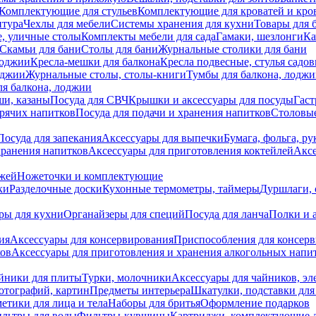
Комплектующие для стульев
Комплектующие для кроватей и кро
итура
Чехлы для мебели
Системы хранения для кухни
Товары для 
, уличные столы
Комплекты мебели для сада
Гамаки, шезлонги
Ка
Скамьи для бани
Столы для бани
Журнальные столики для бани
лоджии
Кресла-мешки для балкона
Кресла подвесные, стулья садо
оджии
Журнальные столы, столы-книги
Тумбы для балкона, лодж
я балкона, лоджии
ши, казаны
Посуда для СВЧ
Крышки и аксессуары для посуды
Гаст
орячих напитков
Посуда для подачи и хранения напитков
Столовы
Посуда для запекания
Аксессуары для выпечки
Бумага, фольга, р
хранения напитков
Аксессуары для приготовления коктейлей
Аксе
ожей
Ножеточки и комплектующие
ки
Разделочные доски
Кухонные термометры, таймеры
Дуршлаги, 
ры для кухни
Органайзеры для специй
Посуда для ланча
Полки и 
ия
Аксессуары для консервирования
Приспособления для консер
ков
Аксессуары для приготовления и хранения алкогольных напи
йники для плиты
Турки, молочники
Аксессуары для чайников, э
отографий, картин
Предметы интерьера
Шкатулки, подставки дл
етики для лица и тела
Наборы для бритья
Оформление подарков
льтры для воды
Фильтры-кувшины
Картриджи, комплектующие д