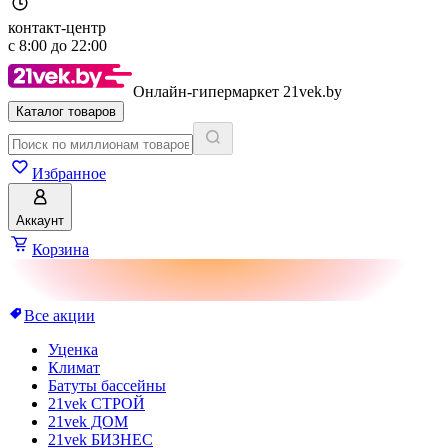
контакт-центр
с
8:00
до
22:00
Онлайн-гипермаркет 21vek.by
Каталог товаров
Избранное
Аккаунт
Корзина
Все акции
Уценка
Климат
Батуты бассейны
21vek СТРОЙ
21vek ДОМ
21vek БИЗНЕС