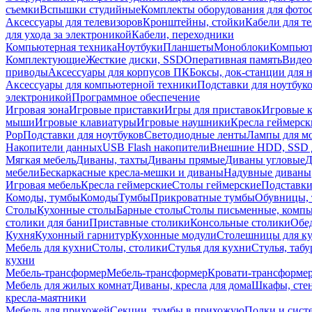
съемки
Вспышки студийные
Комплекты оборудования для фото
Аксессуары для телевизоров
Кронштейны, стойки
Кабели для т
для ухода за электроникой
Кабели, переходники
Компьютерная техника
Ноутбуки
Планшеты
Моноблоки
Компью
Комплектующие
Жесткие диски, SSD
Оперативная память
Видео
приводы
Аксессуары для корпусов ПК
Боксы, док-станции для 
Аксессуары для компьютерной техники
Подставки для ноутбук
электроникой
Программное обеспечение
Игровая зона
Игровые приставки
Игры для приставок
Игровые 
мыши
Игровые клавиатуры
Игровые наушники
Кресла геймерск
Pop
Подставки для ноутбуков
Светодиодные ленты
Лампы для м
Накопители данных
USB Flash накопители
Внешние HDD, SSD 
Мягкая мебель
Диваны, тахты
Диваны прямые
Диваны угловые
Д
мебели
Бескаркасные кресла-мешки и диваны
Надувные диваны
Игровая мебель
Кресла геймерские
Столы геймерские
Подставки
Комоды, тумбы
Комоды
Тумбы
Прикроватные тумбы
Обувницы, 
Столы
Кухонные столы
Барные столы
Столы письменные, комп
столики для бани
Приставные столики
Консольные столики
Обе
Кухня
Кухонный гарнитур
Кухонные модули
Столешницы для к
Мебель для кухни
Столы, столики
Стулья для кухни
Стулья, таб
кухни
Мебель-трансформер
Мебель-трансформер
Кровати-трансформе
Мебель для жилых комнат
Диваны, кресла для дома
Шкафы, стен
кресла-маятники
Мебель для прихожей
Секции, тумбы в прихожую
Полки и сист