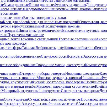
 для напольных покрытий
Реставрационные материалы
ые
Замки дверные
Петли дверные
Фурнитура дверная
Доводчики 
Скобы, штифты
Перфорированный крепеж
Гайки, шайбы
Заклепки
ерсальные
лочные плиты
Багеты, молдинги, уголки
на
Клеи для обоев
Клеи для напольных покрытий
Очистители, рас
Трубки термоусаживаемые
Изолирующие зажимы
лектрощита
Шины электротехнические
Выключатели путевые, ко
атели
Пускатели магнитные
одные ленты
Точечные светильники
Трековые светильники
Аксесс
и под покраску
ли, тельферы
Такелаж
Виброплиты, глубинные вибраторы
Бензор
сосы профессиональные
Стружкоотсосы
Домкраты
Аксессуары д
аяльное оборудование
Сварочные маски, аксессуары
Комплектующ
ечные ключи
Отвертки, наборы отверток
Ножницы слесарные
Кле
учные пилы, ножовки
Молотки, кувалды, киянки
Напильники
Ру
убцы, круглогубцы
Кусачки, болторезы, кабелерезы
Специнструм
ы для нарезки резьбы
Маркеры, карандаши строительные
Клейма
и
Малярный, отделочный инструмент
Скотч, ленты малярные
Дисп
иты
Огнетушители
Сумки, пояса для инструментов
Производствен
я бензорезов
Аксессуары для бетоносмесителей
Аксессуары для 