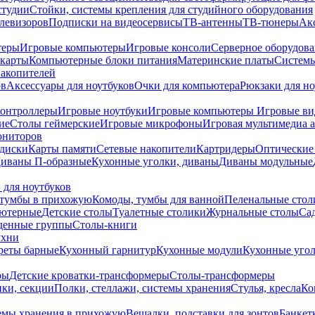
студии
Стойки, системы крепления для студийного оборудования
елевизоров
Подписки на видеосервисы
ТВ-антенны
ТВ-тюнеры
Ак
теры
Игровые компьютеры
Игровые консоли
Серверное оборудов
карты
Компьютерные блоки питания
Материнские платы
Системы
накопителей
ов
Аксессуары для ноутбуков
Очки для компьютера
Рюкзаки для но
контроллеры
Игровые ноутбуки
Игровые компьютеры
Игровые ви
ие
Столы геймерские
Игровые микрофоны
Игровая мультимедиа 
ониторов
диски
Карты памяти
Сетевые накопители
Картридеры
Оптические
иваны П-образные
Кухонные уголки, диваны
Диваны модульные
 для ноутбуков
тумбы в прихожую
Комоды, тумбы для ванной
Пеленальные стол
ьютерные
Детские столы
Туалетные столики
Журнальные столы
Са
денные группы
Столы-книги
ухни
уреты барные
Кухонный гарнитур
Кухонные модули
Кухонные угол
ры
Детские кроватки-трансформеры
Столы-трансформеры
ки, секции
Полки, стеллажи, системы хранения
Стулья, кресла
Ко
емы хранения в прихожую
Вешалки, подставки для зонтов
Банкет