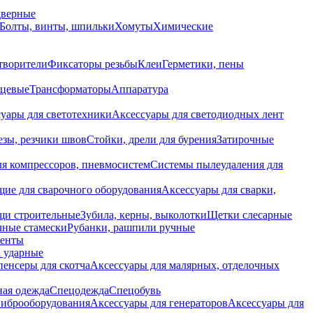
дверные
Болты, винты, шпильки
Хомуты
Химические
творители
Фиксаторы резьбы
Клеи
Герметики, пены
нцевые
Трансформаторы
Аппаратура
уары для светотехники
Аксессуары для светодиодных лент
езы, резчики швов
Стойки, дрели для бурения
Затирочные
ля компрессоров, пневмосистем
Системы пылеудаления для
ие для сварочного оборудования
Аксессуары для сварки,
щи строительные
Зубила, керны, выколотки
Щетки слесарные
чные стамески
Рубанки, рашпили ручные
енты
 ударные
енсеры для скотча
Аксессуары для малярных, отделочных
ная одежда
Спецодежда
Спецобувь
виброоборудования
Аксессуары для генераторов
Аксессуары для