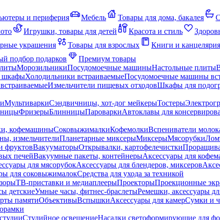
ьютеры и периферия
Мебель
Товары для дома, бакалея
С
мото
Игрушки, товары для детей
Красота и стиль
Здоров
рные украшения
Товары для взрослых
Книги и канцеляри
й подбор подарков
Премиум товары
плиты
Морозильники
Посудомоечные машины
Настольные плиты
 шкафы
Холодильники встраиваемые
Посудомоечные машины вс
встраиваемые
Измельчители пищевых отходов
Шкафы для подогр
чи
Мультиварки
Сэндвичницы, хот-дог мейкеры
Тостеры
Электрог
еницы
Фризеры
Блинницы
Пароварки
Автоклавы для консервиров
ки, кофемашины
Соковыжималки
Кофемолки
Вспениватели молок
ны, измельчители
Планетарные миксеры
Миксеры
Мясорубки
Лом
и фруктов
Вакууматоры
Открывалки, картофелечистки
Проращива
вых печей
Вакуумные пакеты, контейнеры
Аксессуары для кофе
ессуары для мясорубок
Аксессуары для блендеров, миксеров
Аксе
ры для соковыжималок
Средства для ухода за техникой
зоры
ТВ-приставки и медиаплееры
Проекторы
Проекционные эк
сы детские
Умные часы, фитнес-браслеты
Ремешки, аксессуары дл
рты памяти
Объективы
Вспышки
Аксессуары для камер
Сумки и ч
орамки
студии
Студийное освещение
Насадки светоформирующие для фо