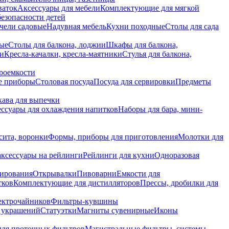
ваток
Аксессуары для мебели
Комплектующие для мягкой
безопасности детей
чели садовые
Надувная мебель
Кухни походные
Столы для сада
вые
Столы для балкона, лоджии
Шкафы для балкона,
ии
Кресла-качалки, кресла-маятники
Стулья для балкона,
роемкости
е приборы
Столовая посуда
Посуда для сервировки
Предметы
укава для выпечки
ссуары для охлаждения напитков
Наборы для бара, мини-
сита, воронки
Формы, приборы для приготовления
Молотки для
аксессуары на рейлинги
Рейлинги для кухни
Одноразовая
вирования
Открывалки
Пивоварни
Емкости для
тков
Комплектующие для дистилляторов
Прессы, дробилки для
лектрочайников
Фильтры-кувшины
я украшений
Статуэтки
Магниты сувенирные
Иконы
ля проточных фильтров
Магистральные фильтры, системы