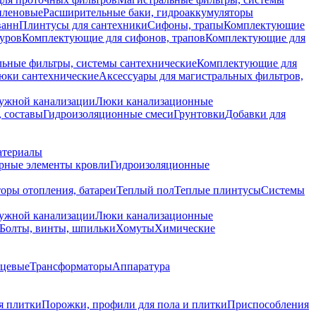
иленовые
Расширительные баки, гидроаккумуляторы
ванн
Плинтусы для сантехники
Сифоны, трапы
Комплектующие
уров
Комплектующие для сифонов, трапов
Комплектующие для
ьные фильтры, системы сантехнические
Комплектующие для
юки сантехнические
Аксессуары для магистральных фильтров,
ружной канализации
Люки канализационные
 составы
Гидроизоляционные смеси
Грунтовки
Добавки для
атериалы
рные элементы кровли
Гидроизоляционные
оры отопления, батареи
Теплый пол
Теплые плинтусы
Системы
ружной канализации
Люки канализационные
Болты, винты, шпильки
Хомуты
Химические
нцевые
Трансформаторы
Аппаратура
я плитки
Порожки, профили для пола и плитки
Приспособления