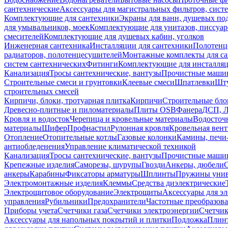
сантехнические
Аксессуары для магистральных фильтров, сист
Комплектующие для сантехники
Экраны для ванн, душевых по
для умывальников, моек
Комплектующие для унитазов, писсуар
смесителей
Комплектующие для душевых кабин, уголков
Инженерная сантехника
Инсталляции для сантехники
Полотенц
радиаторов, полотенцесушителей
Монтажные комплекты для с
систем сантехнических
Фитинги
Комплектующие для инсталля
Канализация
Тросы сантехнические, вантузы
Прочистные маши
Строительные смеси и грунтовки
Клеевые смеси
Шпатлевки
Шту
строительных смесей
Кирпичи, блоки, тротуарная плитка
Кирпичи
Строительные бло
Древесно-плитные и пиломатериалы
Плиты OSB
Фанера
ДСП, 
Кровля и водосток
Черепица и кровельные материалы
Водосточ
материалы
Шифер
Профнастил
Рулонная кровля
Кровельная вен
Отопление
Отопительные котлы
Газовые колонки
Камины, печи
антиобледенения
Управление климатической техникой
Канализация
Тросы сантехнические, вантузы
Прочистные маши
Крепежные изделия
Саморезы, шурупы
Гвозди
Анкеры, дюбели
анкеры
Карабины
Фиксаторы арматуры
Шплинты
Пружины унив
Электромонтажные изделия
Клеммы
Средства диэлектрические
Электрощитовое оборудование
Электрощиты
Аксессуары для э
управления
Рубильники
Предохранители
Частотные преобразов
Приборы учета
Счетчики газа
Счетчики электроэнергии
Счетчи
Аксессуары для напольных покрытий и плитки
Подложка
Плинт