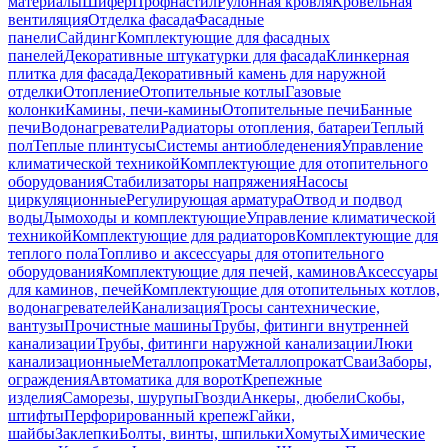
материалы
Шифер
Профнастил
Рулонная кровля
Кровельная
вентиляция
Отделка фасада
Фасадные
панели
Сайдинг
Комплектующие для фасадных
панелей
Декоративные штукатурки для фасада
Клинкерная
плитка для фасада
Декоративный камень для наружной
отделки
Отопление
Отопительные котлы
Газовые
колонки
Камины, печи-камины
Отопительные печи
Банные
печи
Водонагреватели
Радиаторы отопления, батареи
Теплый
пол
Теплые плинтусы
Системы антиобледенения
Управление
климатической техникой
Комплектующие для отопительного
оборудования
Стабилизаторы напряжения
Насосы
циркуляционные
Регулирующая арматура
Отвод и подвод
воды
Дымоходы и комплектующие
Управление климатической
техникой
Комплектующие для радиаторов
Комплектующие для
теплого пола
Топливо и аксессуары для отопительного
оборудования
Комплектующие для печей, каминов
Аксессуары
для каминов, печей
Комплектующие для отопительных котлов,
водонагревателей
Канализация
Тросы сантехнические,
вантузы
Прочистные машины
Трубы, фитинги внутренней
канализации
Трубы, фитинги наружной канализации
Люки
канализационные
Металлопрокат
Металлопрокат
Сваи
Заборы,
ограждения
Автоматика для ворот
Крепежные
изделия
Саморезы, шурупы
Гвозди
Анкеры, дюбели
Скобы,
штифты
Перфорированный крепеж
Гайки,
шайбы
Заклепки
Болты, винты, шпильки
Хомуты
Химические