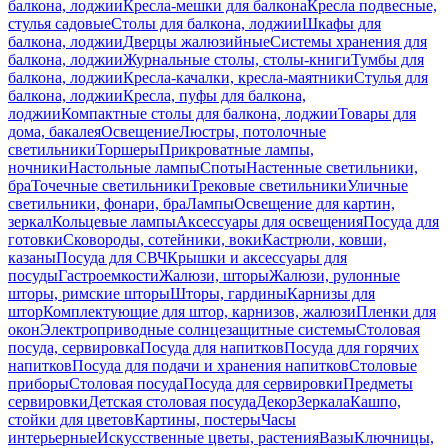
балкона, лоджии
Кресла-мешки для балкона
Кресла подвесные,
стулья садовые
Столы для балкона, лоджии
Шкафы для
балкона, лоджии
Дверцы жалюзийные
Системы хранения для
балкона, лоджии
Журнальные столы, столы-книги
Тумбы для
балкона, лоджии
Кресла-качалки, кресла-маятники
Стулья для
балкона, лоджии
Кресла, пуфы для балкона,
лоджии
Компактные столы для балкона, лоджии
Товары для
дома, бакалея
Освещение
Люстры, потолочные
светильники
Торшеры
Прикроватные лампы,
ночники
Настольные лампы
Споты
Настенные светильники,
бра
Точечные светильники
Трековые светильники
Уличные
светильники, фонари, бра
Лампы
Освещение для картин,
зеркал
Кольцевые лампы
Аксессуары для освещения
Посуда для
готовки
Сковороды, сотейники, воки
Кастрюли, ковши,
казаны
Посуда для СВЧ
Крышки и аксессуары для
посуды
Гастроемкости
Жалюзи, шторы
Жалюзи, рулонные
шторы, римские шторы
Шторы, гардины
Карнизы для
штор
Комплектующие для штор, карнизов, жалюзи
Пленки для
окон
Электроприводные солнцезащитные системы
Столовая
посуда, сервировка
Посуда для напитков
Посуда для горячих
напитков
Посуда для подачи и хранения напитков
Столовые
приборы
Столовая посуда
Посуда для сервировки
Предметы
сервировки
Детская столовая посуда
Декор
Зеркала
Кашпо,
стойки для цветов
Картины, постеры
Часы
интерьерные
Искусственные цветы, растения
Вазы
Ключницы,