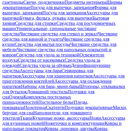
газетницы
Свечи, подсвечники
Предметы интерьера
Ширмы
декоративные
Посуда для выпечки, запекания
Формы для
выпечки, запекания
Посуда для запекания
Аксессуары для
выпечки
Бумага, фольга, рукава для выпечки
Бытовая
химия
Средства для стирки
Средства для посудомоечных
машин
Универсальные, специальные чистящие
средства
Чистящие средства для стекол и зеркал
Чистящие
средства для ванной и туалета
Чистящие средства для
кухни
Средства для мытья посуды
Чистящие средства для
мебели
Чистящие средства для напольных покрытий и
ковров
Средства для ухода за техникой
Освежители
воздуха
Средства от насекомых
Средства ухода за
одеждой
Средства ухода за обувью
Дезинфицирующие
средства
Аксессуары для бара
Сервировка для
напитков
Аксессуары для хранения напитков
Аксессуары для
приготовления коктейлей
Аксессуары для охлаждения
напитков
Наборы для бара, мини-бары
Штопоры, открывалки
для бутылок
Домашний текстиль
Подушки для
сна
Одеяла
Комплекты постельных
принадлежностей
Постельное белье
Пледы,
покрывала
Полотенца
Скатерти
Подушки декоративные
Маски,
беруши для сна
Наполнители для домашнего
текстиля
Ткани
Кухонные ножи, аксессуары
Ножи
Аксессуары
для кухонных ножей
Ножеточки и комплектующие
Ковры и
напольные покрытия
Ковры, циновки, шкуры
Ковры,