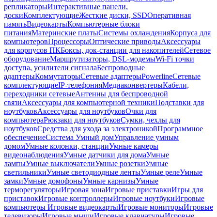
репликаторы
Интерактивные панели,
доски
Комплектующие
Жесткие диски, SSD
Оперативная
память
Видеокарты
Компьютерные блоки
питания
Материнские платы
Системы охлаждения
Корпуса для
компьютеров
Процессоры
Оптические приводы
Аксессуары
для корпусов ПК
Боксы, док-станции для накопителей
Сетевое
оборудование
Маршрутизаторы, DSL-модемы
Wi-Fi точки
доступа, усилители сигнала
Беспроводные
адаптеры
Коммутаторы
Сетевые адаптеры
Powerline
Сетевые
комплектующие
IP-телефония
Медиаконвертеры
Кабели,
переходники сетевые
Антенны для беспроводной
связи
Аксессуары для компьютерной техники
Подставки для
ноутбуков
Аксессуары для ноутбуков
Очки для
компьютера
Рюкзаки для ноутбуков
Сумки, чехлы для
ноутбуков
Средства для ухода за электроникой
Программное
обеспечение
Система Умный дом
Управление умным
домом
Умные колонки, станции
Умные камеры
видеонаблюдения
Умные датчики для дома
Умные
лампы
Умные выключатели
Умные розетки
Умные
светильники
Умные светодиодные ленты
Умные реле
Умные
замки
Умные домофоны
Умные карнизы
Умные
терморегуляторы
Игровая зона
Игровые приставки
Игры для
приставок
Игровые контроллеры
Игровые ноутбуки
Игровые
компьютеры
Игровые видеокарты
Игровые мониторы
Игровые
телевизоры
Игровые мыши
Игровые клавиатуры
Игровые