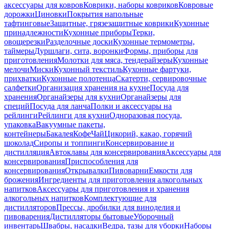
аксессуары для ковров
Коврики, наборы ковриков
Ковровые
дорожки
Циновки
Покрытия напольные
тафтинговые
Защитные, грязезащитные коврики
Кухонные
принадлежности
Кухонные приборы
Терки,
овощерезки
Разделочные доски
Кухонные термометры,
таймеры
Дуршлаги, сита, воронки
Формы, приборы для
приготовления
Молотки для мяса, тендерайзеры
Кухонные
мелочи
Миски
Кухонный текстиль
Кухонные фартуки,
прихватки
Кухонные полотенца
Скатерти, сервировочные
салфетки
Организация хранения на кухне
Посуда для
хранения
Органайзеры для кухни
Органайзеры для
специй
Посуда для ланча
Полки и аксессуары на
рейлинги
Рейлинги для кухни
Одноразовая посуда,
упаковка
Вакуумные пакеты,
контейнеры
Бакалея
Кофе
Чай
Цикорий, какао, горячий
шоколад
Сиропы и топпинги
Консервирование и
дистилляция
Автоклавы для консервирования
Аксессуары для
консервирования
Приспособления для
консервирования
Открывалки
Пивоварни
Емкости для
брожения
Ингредиенты для приготовления алкогольных
напитков
Аксессуары для приготовления и хранения
алкогольных напитков
Комплектующие для
дистилляторов
Прессы, дробилки для виноделия и
пивоварения
Дистилляторы бытовые
Уборочный
инвентарь
Швабры, насадки
Ведра, тазы для уборки
Наборы