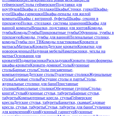
геймерские
Столы геймерские
Подставки для
ноутбуков
Шкафы и стеллажи
Шкафы
Стенки, горки
Шкафы-
купе
Шкафы-гармошки
Шкафы-пеналы для жилой
комнаты
Шкафы с витриной, буфеты
Шкафы, секции в
прихожую
Полки, стеллажи, системы хранения
Шкафы для
ванной комнаты
Вешалки, подставки для зонтов
Комоды,
тумбы
Комоды
Тумбы
Прикроватные тумбы
Обувницы, тумбы в
прихожую
Комоды, тумбы для ванной
Пеленальные столики,
комоды
Тумбы под ТВ
Комоды пластиковые
Кровати и
матрасы
Матрасы
Кровати
Детские кровати
Кроватки для
новорожденных
Надувная мебель
Наматрасники, чехлы на
матрас
Основания для
кроватей
Подматрасники
Раскладушки
Кровати-трансформеры,
шкафы-кровати
Кровати-домики
Столы
Кухонные
столы
Барные столы
Столы письменные,
компьютерные
Детские столы
Туалетные столики
Журнальные
столы
Садовые столы
Растущие столы и парты
Столы,
журнальные столики для бани
Приставные
столики
Консольные столики
Обеденные группы
Столы-
книги
Стулья
Кухонные стулья, табуреты
Барные стулья,
табуреты
Компьютерные кресла, стулья
Геймерские
кресла
Детские стулья, табуреты
Банкетки, скамьи
Садовые
кресла, стулья, табуреты
Стулья, табуреты для бани
Стульчики
для кормления
Кухня
Кухонный гарнитур
Кухонные