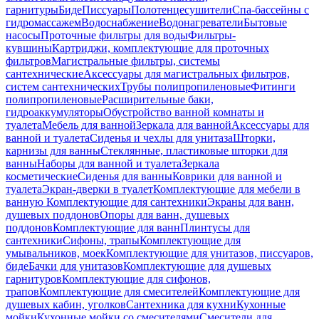
гарнитуры
Биде
Писсуары
Полотенцесушители
Спа-бассейны с
гидромассажем
Водоснабжение
Водонагреватели
Бытовые
насосы
Проточные фильтры для воды
Фильтры-
кувшины
Картриджи, комплектующие для проточных
фильтров
Магистральные фильтры, системы
сантехнические
Аксессуары для магистральных фильтров,
систем сантехнических
Трубы полипропиленовые
Фитинги
полипропиленовые
Расширительные баки,
гидроаккумуляторы
Обустройство ванной комнаты и
туалета
Мебель для ванной
Зеркала для ванной
Аксессуары для
ванной и туалета
Сиденья и чехлы для унитаза
Шторки,
карнизы для ванны
Стеклянные, пластиковые шторки для
ванны
Наборы для ванной и туалета
Зеркала
косметические
Сиденья для ванны
Коврики для ванной и
туалета
Экран-дверки в туалет
Комплектующие для мебели в
ванную
Комплектующие для сантехники
Экраны для ванн,
душевых поддонов
Опоры для ванн, душевых
поддонов
Комплектующие для ванн
Плинтусы для
сантехники
Сифоны, трапы
Комплектующие для
умывальников, моек
Комплектующие для унитазов, писсуаров,
биде
Бачки для унитазов
Комплектующие для душевых
гарнитуров
Комплектующие для сифонов,
трапов
Комплектующие для смесителей
Комплектующие для
душевых кабин, уголков
Сантехника для кухни
Кухонные
мойки
Кухонные мойки со смесителями
Смесители для