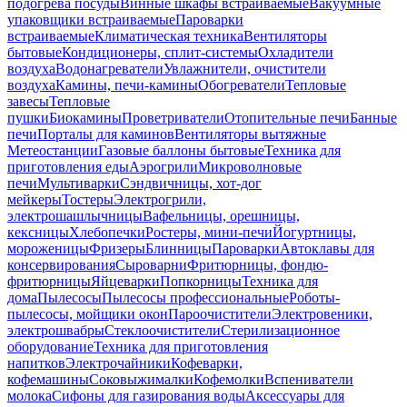
подогрева посуды
Винные шкафы встраиваемые
Вакуумные
упаковщики встраиваемые
Пароварки
встраиваемые
Климатическая техника
Вентиляторы
бытовые
Кондиционеры, сплит-системы
Охладители
воздуха
Водонагреватели
Увлажнители, очистители
воздуха
Камины, печи-камины
Обогреватели
Тепловые
завесы
Тепловые
пушки
Биокамины
Проветриватели
Отопительные печи
Банные
печи
Порталы для каминов
Вентиляторы вытяжные
Метеостанции
Газовые баллоны бытовые
Техника для
приготовления еды
Аэрогрили
Микроволновые
печи
Мультиварки
Сэндвичницы, хот-дог
мейкеры
Тостеры
Электрогрили,
электрошашлычницы
Вафельницы, орешницы,
кексницы
Хлебопечки
Ростеры, мини-печи
Йогуртницы,
мороженицы
Фризеры
Блинницы
Пароварки
Автоклавы для
консервирования
Сыроварни
Фритюрницы, фондю-
фритюрницы
Яйцеварки
Попкорницы
Техника для
дома
Пылесосы
Пылесосы профессиональные
Роботы-
пылесосы, мойщики окон
Пароочистители
Электровеники,
электрошвабры
Стеклоочистители
Стерилизационное
оборудование
Техника для приготовления
напитков
Электрочайники
Кофеварки,
кофемашины
Соковыжималки
Кофемолки
Вспениватели
молока
Сифоны для газирования воды
Аксессуары для