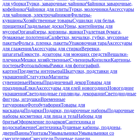
для уборки
Турки, заварочные чайники
Чайники заварочные,
кофейники
Чайники для плиты
Турки, молочники
Аксессуары
для чайников, электрочайников
Фильтры-
кувшины
Хозяйственные товары
Сушилки для белья,
прищепки
Гладильные доски
Урны, контейнеры для
мусора
Органайзеры, корзины, ящики
Туалетная бумага,
бумажные полотенца
Салфетки, мочалки, губки, мусорные
пакеты
Фольга, пленка, пакеты
Упаковочная тара
Аксессуары
для глажения
Аксессуары для стирки
Веревки,
шпагаты
Емкости, дозаторы для моющих средств
Вешалки-
плечики
Мешки хозяйственные
Сувениры
Копилки
Картины,
постеры
Фотоальбомы
Рамки для фотографий,
картин
Предметы интерьера
Шкатулки, подставки для
украшений
Статуэтки
Магниты
сувенирные
Иконы
Праздничный декор
Товары для
праздника
Елки
Аксессуары для елей новогодних
Новогодние
украшения
Светодиодные гирлянды, декорации
Светодиодные
фигуры, игрушки
Временные
татуировки
Фотобутафория
Товары для
маскарада
Подарки
Подарки, подарочные наборы
Подарочные
наборы косметики для лица и тела
Наборы для
бритья
Оформление подарков
Сантехника и
водоснабжение
Сантехника
Душевые кабины, поддоны,
двери
Ванны
Унитазы
Умывальники
Умывальники со
смесителями
Смесители
Душевые панели,