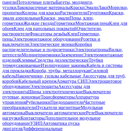
панели
Потолочные плиты
Багеты, молдинги,
уголки
Лакокрасочные материалы
Краски
Эмали
Лаки
Морилки,
пропитки
Колеры для краски
Растворители
Грунтовки
Краски,
эмали аэрозольные
Краски, эмали
Пены, клеи,
герметики
Жидкие гвозди
Герметики
Монтажная пена
Клеи для
обоев
Клеи для напольных покрытий
Очистители,
растворители
Фиксаторы резьбы
Клеи
Герметики,
пены
Электромонтажное оборудование
Розетки и
выключатели
Электрические звонки
Коробки
распределительные и подрозетники
Электропатроны
Вилки,
штепсели
Молниеприемники
Заземление
Электромонтажные
изделия
Клеммы
Средства диэлектрические
Трубки
термоусаживаемые
Изолирующие зажимы
Кабель и системы
для прокладки
Короба, трубы, металлорукав
Силовой
кабель
Наконечники, гильзы кабельные
Аксессуары для труб,
коробов
Кабельный крепеж
Арматура СИП
Электрощитовое
оборудование
Электрощиты
Аксессуары для
электрощита
Шины электротехнические
Выключатели
путевые, концевые
Трансформаторы
Аппаратура
управления
Рубильники
Предохранители
Частотные
преобразователи
Пускатели магнитные
Модульная
автоматика
Выключатели автоматические
Реле
Выключатели
нагрузки
Контакторы
Дополнительное модульное
оборудование
УЗИП
Автоматика пуска
двигателя
Дифференциальные