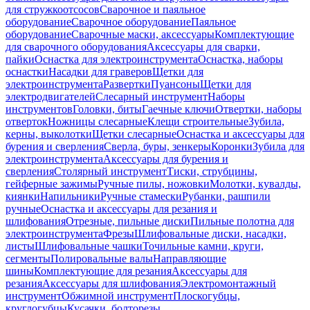
для стружкоотсосов
Сварочное и паяльное
оборудование
Сварочное оборудование
Паяльное
оборудование
Сварочные маски, аксессуары
Комплектующие
для сварочного оборудования
Аксессуары для сварки,
пайки
Оснастка для электроинструмента
Оснастка, наборы
оснастки
Насадки для граверов
Щетки для
электроинструмента
Развертки
Пуансоны
Щетки для
электродвигателей
Слесарный инструмент
Наборы
инструментов
Головки, биты
Гаечные ключи
Отвертки, наборы
отверток
Ножницы слесарные
Клещи строительные
Зубила,
керны, выколотки
Щетки слесарные
Оснастка и аксессуары для
бурения и сверления
Сверла, буры, зенкеры
Коронки
Зубила для
электроинструмента
Аксессуары для бурения и
сверления
Столярный инструмент
Тиски, струбцины,
гейферные зажимы
Ручные пилы, ножовки
Молотки, кувалды,
киянки
Напильники
Ручные стамески
Рубанки, рашпили
ручные
Оснастка и аксессуары для резания и
шлифования
Отрезные, пильные диски
Пильные полотна для
электроинструмента
Фрезы
Шлифовальные диски, насадки,
листы
Шлифовальные чашки
Точильные камни, круги,
сегменты
Полировальные валы
Направляющие
шины
Комплектующие для резания
Аксессуары для
резания
Аксессуары для шлифования
Электромонтажный
инструмент
Обжимной инструмент
Плоскогубцы,
круглогубцы
Кусачки, болторезы,