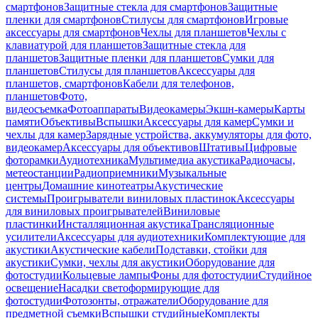
смартфонов
Защитные стекла для смартфонов
Защитные
пленки для смартфонов
Стилусы для смартфонов
Игровые
аксессуары для смартфонов
Чехлы для планшетов
Чехлы с
клавиатурой для планшетов
Защитные стекла для
планшетов
Защитные пленки для планшетов
Сумки для
планшетов
Стилусы для планшетов
Аксессуары для
планшетов, смартфонов
Кабели для телефонов,
планшетов
Фото,
видеосъемка
Фотоаппараты
Видеокамеры
Экшн-камеры
Карты
памяти
Объективы
Вспышки
Аксессуары для камер
Сумки и
чехлы для камер
Зарядные устройства, аккумуляторы для фото,
видеокамер
Аксессуары для объективов
Штативы
Цифровые
фоторамки
Аудиотехника
Мультимедиа акустика
Радиочасы,
метеостанции
Радиоприемники
Музыкальные
центры
Домашние кинотеатры
Акустические
системы
Проигрыватели виниловых пластинок
Аксессуары
для виниловых проигрывателей
Виниловые
пластинки
Инсталляционная акустика
Трансляционные
усилители
Аксессуары для аудиотехники
Комплектующие для
акустики
Акустические кабели
Подставки, стойки для
акустики
Сумки, чехлы для акустики
Оборудование для
фотостудии
Кольцевые лампы
Фоны для фотостудии
Студийное
освещение
Насадки светоформирующие для
фотостудии
Фотозонты, отражатели
Оборудование для
предметной съемки
Вспышки студийные
Комплекты