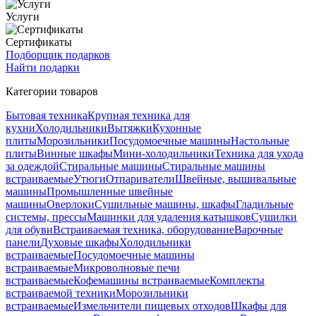
Услуги
Сертификаты
Подборщик подарков
Найти подарки
Категории товаров
Бытовая техника
Крупная техника для
кухни
Холодильники
Вытяжки
Кухонные
плиты
Морозильники
Посудомоечные машины
Настольные
плиты
Винные шкафы
Мини-холодильники
Техника для ухода
за одеждой
Стиральные машины
Стиральные машины
встраиваемые
Утюги
Отпариватели
Швейные, вышивальные
машины
Промышленные швейные
машины
Оверлоки
Сушильные машины, шкафы
Гладильные
системы, прессы
Машинки для удаления катышков
Сушилки
для обуви
Встраиваемая техника, оборудование
Варочные
панели
Духовые шкафы
Холодильники
встраиваемые
Посудомоечные машины
встраиваемые
Микроволновые печи
встраиваемые
Кофемашины встраиваемые
Комплекты
встраиваемой техники
Морозильники
встраиваемые
Измельчители пищевых отходов
Шкафы для