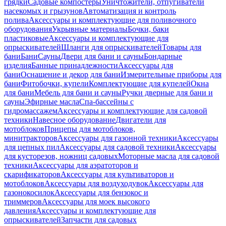
грядки
Садовые компостеры
Уничтожители, отпугиватели
насекомых и грызунов
Автоматизация и контроль
полива
Аксессуары и комплектующие для поливочного
оборудования
Укрывные материалы
Бочки, баки
пластиковые
Аксессуары и комплектующие для
опрыскивателей
Шланги для опрыскивателей
Товары для
бани
Бани
Сауны
Двери для бани и сауны
Бондарные
изделия
Банные принадлежности
Аксессуары для
бани
Оснащение и декор для бани
Измерительные приборы для
бани
Фитобочки, купели
Комплектующие для купелей
Окна
для бани
Мебель для бани и сауны
Ручки дверные для бани и
сауны
Эфирные масла
Спа-бассейны с
гидромассажем
Аксессуары и комплектующие для садовой
техники
Навесное оборудование
Двигатели для
мотоблоков
Прицепы для мотоблоков,
минитракторов
Аксессуары для газонной техники
Аксессуары
для цепных пил
Аксессуары для садовой техники
Аксессуары
для кусторезов, ножниц садовых
Моторные масла для садовой
техники
Аксессуары для аэратоторов и
скарификаторов
Аксессуары для культиваторов и
мотоблоков
Аксессуары для воздуходувок
Аксессуары для
газонокосилок
Аксессуары для бензокос и
триммеров
Аксессуары для моек высокого
давления
Аксессуары и комплектующие для
опрыскивателей
Запчасти для садовых