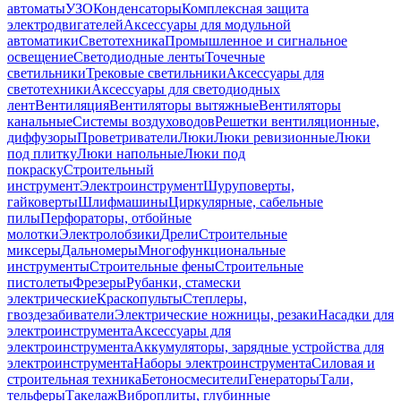
автоматы
УЗО
Конденсаторы
Комплексная защита
электродвигателей
Аксессуары для модульной
автоматики
Светотехника
Промышленное и сигнальное
освещение
Светодиодные ленты
Точечные
светильники
Трековые светильники
Аксессуары для
светотехники
Аксессуары для светодиодных
лент
Вентиляция
Вентиляторы вытяжные
Вентиляторы
канальные
Системы воздуховодов
Решетки вентиляционные,
диффузоры
Проветриватели
Люки
Люки ревизионные
Люки
под плитку
Люки напольные
Люки под
покраску
Строительный
инструмент
Электроинструмент
Шуруповерты,
гайковерты
Шлифмашины
Циркулярные, сабельные
пилы
Перфораторы, отбойные
молотки
Электролобзики
Дрели
Строительные
миксеры
Дальномеры
Многофункциональные
инструменты
Строительные фены
Строительные
пистолеты
Фрезеры
Рубанки, стамески
электрические
Краскопульты
Степлеры,
гвоздезабиватели
Электрические ножницы, резаки
Насадки для
электроинструмента
Аксессуары для
электроинструмента
Аккумуляторы, зарядные устройства для
электроинструмента
Наборы электроинструмента
Силовая и
строительная техника
Бетоносмесители
Генераторы
Тали,
тельферы
Такелаж
Виброплиты, глубинные