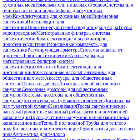
кухонных моек
Измельчители пищевых отходов
Системы для
очистки питьевой воды
Сифоны для кухонных
моек
Комплектующие для кухонных моек
Инженерная
сантехника
Инсталляции для
сантехники
Полотенцесушители
Отвод и подвод воды
Трубы
водопроводные
Магистральные фильтры, системы
сантехнические
Комплектующие для радиаторов,
полотенцесушителей
Монтажные комплекты для
сантехники
Регулирующая арматура
Системы защиты от
протечек
Люки сантехнические
Аксессуары для
магистральных фильтров, систем
сантехнических
Фитинги
Комплектующие для
инсталляций
Опрессовочные насосы
Сантехника для
общественных мест
Аксессуары для общественных
санузлов
Сушилки для рук
Дозаторы для общественных
санузлов
Сенсорные дозаторы для общественных
санузлов
Локтевые дозаторы для общественных
санузлов
Диспенсеры для бумажных полотенец
Диспенсеры
для туалетной бумаги
Канализация
Тросы сантехнические,
вантузы
Прочистные машины
Трубы, фитинги внутренней
канализации
Трубы, фитинги наружной канализации
Люки
канализационные
Теплый пол водяной
Трубы для теплого
пола
Коллекторы и комплектующие
Термостатика для теплого
пола
Автоматика для теплого
пола
Строительство
Строительные смеси и грунтовки
Клеевые