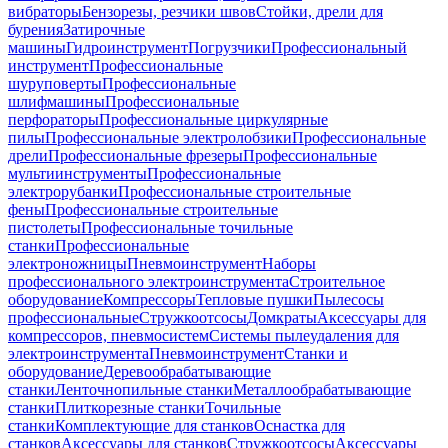
вибраторы
Бензорезы, резчики швов
Стойки, дрели для
бурения
Затирочные
машины
Гидроинструмент
Погрузчики
Профессиональный
инструмент
Профессиональные
шуруповерты
Профессиональные
шлифмашины
Профессиональные
перфораторы
Профессиональные циркулярные
пилы
Профессиональные электролобзики
Профессиональные
дрели
Профессиональные фрезеры
Профессиональные
мультиинструменты
Профессиональные
электрорубанки
Профессиональные строительные
фены
Профессиональные строительные
пистолеты
Профессиональные точильные
станки
Профессиональные
электроножницы
Пневмоинструмент
Наборы
профессионального электроинструмента
Строительное
оборудование
Компрессоры
Тепловые пушки
Пылесосы
профессиональные
Стружкоотсосы
Домкраты
Аксессуары для
компрессоров, пневмосистем
Системы пылеудаления для
электроинструмента
Пневмоинструмент
Станки и
оборудование
Деревообрабатывающие
станки
Ленточнопильные станки
Металлообрабатывающие
станки
Плиткорезные станки
Точильные
станки
Комплектующие для станков
Оснастка для
станков
Аксессуары для станков
Стружкоотсосы
Аксессуары