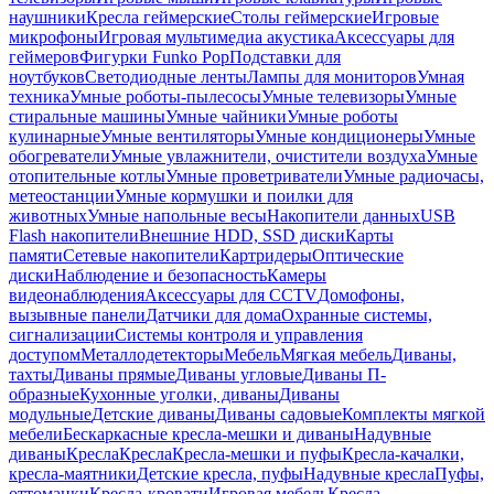
наушники
Кресла геймерские
Столы геймерские
Игровые
микрофоны
Игровая мультимедиа акустика
Аксессуары для
геймеров
Фигурки Funko Pop
Подставки для
ноутбуков
Светодиодные ленты
Лампы для мониторов
Умная
техника
Умные роботы-пылесосы
Умные телевизоры
Умные
стиральные машины
Умные чайники
Умные роботы
кулинарные
Умные вентиляторы
Умные кондиционеры
Умные
обогреватели
Умные увлажнители, очистители воздуха
Умные
отопительные котлы
Умные проветриватели
Умные радиочасы,
метеостанции
Умные кормушки и поилки для
животных
Умные напольные весы
Накопители данных
USB
Flash накопители
Внешние HDD, SSD диски
Карты
памяти
Сетевые накопители
Картридеры
Оптические
диски
Наблюдение и безопасность
Камеры
видеонаблюдения
Аксессуары для CCTV
Домофоны,
вызывные панели
Датчики для дома
Охранные системы,
сигнализации
Системы контроля и управления
доступом
Металлодетекторы
Мебель
Мягкая мебель
Диваны,
тахты
Диваны прямые
Диваны угловые
Диваны П-
образные
Кухонные уголки, диваны
Диваны
модульные
Детские диваны
Диваны садовые
Комплекты мягкой
мебели
Бескаркасные кресла-мешки и диваны
Надувные
диваны
Кресла
Кресла
Кресла-мешки и пуфы
Кресла-качалки,
кресла-маятники
Детские кресла, пуфы
Надувные кресла
Пуфы,
оттоманки
Кресла-кровати
Игровая мебель
Кресла