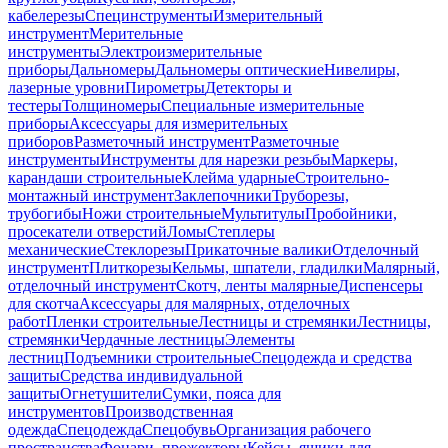
кабелерезы
Специнструменты
Измерительный
инструмент
Мерительные
инструменты
Электроизмерительные
приборы
Дальномеры
Дальномеры оптические
Нивелиры,
лазерные уровни
Пирометры
Детекторы и
тестеры
Толщиномеры
Специальные измерительные
приборы
Аксессуары для измерительных
приборов
Разметочный инструмент
Разметочные
инструменты
Инструменты для нарезки резьбы
Маркеры,
карандаши строительные
Клейма ударные
Строительно-
монтажный инструмент
Заклепочники
Труборезы,
трубогибы
Ножи строительные
Мультитулы
Пробойники,
просекатели отверстий
Ломы
Степлеры
механические
Стеклорезы
Прикаточные валики
Отделочный
инструмент
Плиткорезы
Кельмы, шпатели, гладилки
Малярный,
отделочный инструмент
Скотч, ленты малярные
Диспенсеры
для скотча
Аксессуары для малярных, отделочных
работ
Пленки строительные
Лестницы и стремянки
Лестницы,
стремянки
Чердачные лестницы
Элементы
лестниц
Подъемники строительные
Спецодежда и средства
защиты
Средства индивидуальной
защиты
Огнетушители
Сумки, пояса для
инструментов
Производственная
одежда
Спецодежда
Спецобувь
Организация рабочего
пространства
Фонари, прожекторы
Кейсы, ящики для