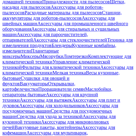
домашней техники
Принадлежности для пылесосов
Щетки,
насадки для пылесосов
Аксессуары для роботов-
пылесосов
Расходные материалы для пылесосов
Станции,
аккумуляторы для роботов-пылесосов
Аксессуары для
швейных машин
Аксессуары для промышленного швейного
оборудования
Аксессуары для стиральных и сушильных
машин
Аксессуары для пароочистителей,
отпаривателей
Аксессуары для стеклоочистителей
Техника для
измельчения продуктов
Блендеры
Кухонные комбайны,
измельчители
Планетарные
миксеры
Миксеры
Мясорубки
Ломтерезки
Комплектующие для
климатической техники
Управление климатической
техникой
Фильтры для климатической техники
Аксессуары для
климатической техники
Мелкая техника
Весы кухонные,
бытовые
Сушилки для овощей и
фруктов
Вакууматоры
Открывалки,
картофелечистки
Проращиватели семян
Маслобойки,
сепараторы бытовые
Аксессуары для крупной
техники
Аксессуары для вытяжек
Аксессуары для плит и
духовок
Аксессуары для холодильников
Аксессуары для
посудомоечных машин
Средства для посудомоечных
машин
Средства для ухода за техникой
Аксессуары для
кухонной техники
Аксессуары для микроволновых
печей
Вакуумные пакеты, контейнеры
Аксессуары для
кофемашин
Аксессуары для мультиварок,