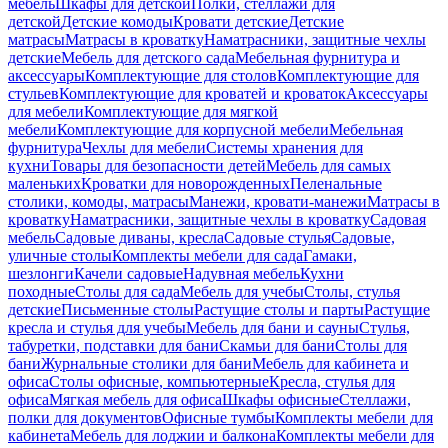
мебель
Шкафы для детской
Полки, стеллажи для
детской
Детские комоды
Кровати детские
Детские
матрасы
Матрасы в кроватку
Наматрасники, защитные чехлы
детские
Мебель для детского сада
Мебельная фурнитура и
аксессуары
Комплектующие для столов
Комплектующие для
стульев
Комплектующие для кроватей и кроваток
Аксессуары
для мебели
Комплектующие для мягкой
мебели
Комплектующие для корпусной мебели
Мебельная
фурнитура
Чехлы для мебели
Системы хранения для
кухни
Товары для безопасности детей
Мебель для самых
маленьких
Кроватки для новорожденных
Пеленальные
столики, комоды, матрасы
Манежи, кровати-манежи
Матрасы в
кроватку
Наматрасники, защитные чехлы в кроватку
Садовая
мебель
Садовые диваны, кресла
Садовые стулья
Садовые,
уличные столы
Комплекты мебели для сада
Гамаки,
шезлонги
Качели садовые
Надувная мебель
Кухни
походные
Столы для сада
Мебель для учебы
Столы, стулья
детские
Письменные столы
Растущие столы и парты
Растущие
кресла и стулья для учебы
Мебель для бани и сауны
Стулья,
табуретки, подставки для бани
Скамьи для бани
Столы для
бани
Журнальные столики для бани
Мебель для кабинета и
офиса
Столы офисные, компьютерные
Кресла, стулья для
офиса
Мягкая мебель для офиса
Шкафы офисные
Стеллажи,
полки для документов
Офисные тумбы
Комплекты мебели для
кабинета
Мебель для лоджии и балкона
Комплекты мебели для