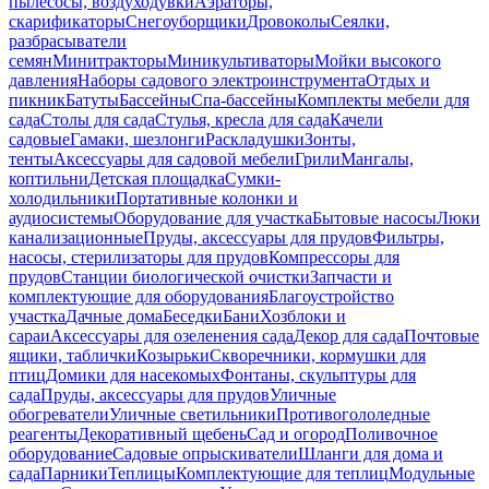
пылесосы, воздуходувки
Аэраторы,
скарификаторы
Снегоуборщики
Дровоколы
Сеялки,
разбрасыватели
семян
Минитракторы
Миникультиваторы
Мойки высокого
давления
Наборы садового электроинструмента
Отдых и
пикник
Батуты
Бассейны
Спа-бассейны
Комплекты мебели для
сада
Столы для сада
Стулья, кресла для сада
Качели
садовые
Гамаки, шезлонги
Раскладушки
Зонты,
тенты
Аксессуары для садовой мебели
Грили
Мангалы,
коптильни
Детская площадка
Сумки-
холодильники
Портативные колонки и
аудиосистемы
Оборудование для участка
Бытовые насосы
Люки
канализационные
Пруды, аксессуары для прудов
Фильтры,
насосы, стерилизаторы для прудов
Компрессоры для
прудов
Станции биологической очистки
Запчасти и
комплектующие для оборудования
Благоустройство
участка
Дачные дома
Беседки
Бани
Хозблоки и
сараи
Аксессуары для озеленения сада
Декор для сада
Почтовые
ящики, таблички
Козырьки
Скворечники, кормушки для
птиц
Домики для насекомых
Фонтаны, скульптуры для
сада
Пруды, аксессуары для прудов
Уличные
обогреватели
Уличные светильники
Противогололедные
реагенты
Декоративный щебень
Сад и огород
Поливочное
оборудование
Садовые опрыскиватели
Шланги для дома и
сада
Парники
Теплицы
Комплектующие для теплиц
Модульные