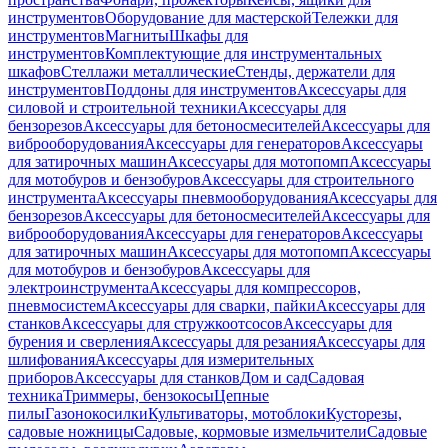
инструментов
Оборудование для мастерской
Тележки для
инструментов
Магниты
Шкафы для
инструментов
Комплектующие для инструментальных
шкафов
Стеллажи металлические
Стенды, держатели для
инструментов
Поддоны для инструментов
Аксессуары для
силовой и строительной техники
Аксессуары для
бензорезов
Аксессуары для бетоносмесителей
Аксессуары для
виброоборудования
Аксессуары для генераторов
Аксессуары
для затирочных машин
Аксессуары для мотопомп
Аксессуары
для мотобуров и бензобуров
Аксессуары для строительного
инструмента
Аксессуары пневмооборудования
Аксессуары для
бензорезов
Аксессуары для бетоносмесителей
Аксессуары для
виброоборудования
Аксессуары для генераторов
Аксессуары
для затирочных машин
Аксессуары для мотопомп
Аксессуары
для мотобуров и бензобуров
Аксессуары для
электроинструмента
Аксессуары для компрессоров,
пневмосистем
Аксессуары для сварки, пайки
Аксессуары для
станков
Аксессуары для стружкоотсосов
Аксессуары для
бурения и сверления
Аксессуары для резания
Аксессуары для
шлифования
Аксессуары для измерительных
приборов
Аксессуары для станков
Дом и сад
Садовая
техника
Триммеры, бензокосы
Цепные
пилы
Газонокосилки
Культиваторы, мотоблоки
Кусторезы,
садовые ножницы
Садовые, кормовые измельчители
Садовые