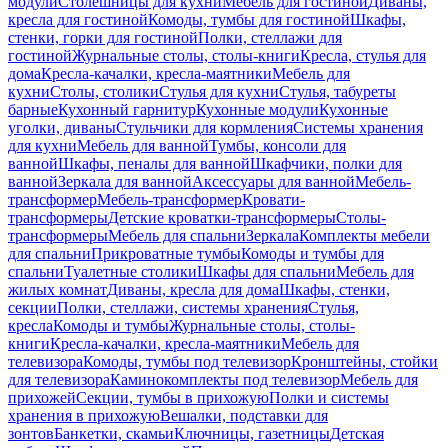
модули
Столешницы для кухни
Мебель для гостиной
Диваны,
кресла для гостиной
Комоды, тумбы для гостиной
Шкафы,
стенки, горки для гостиной
Полки, стеллажи для
гостиной
Журнальные столы, столы-книги
Кресла, стулья для
дома
Кресла-качалки, кресла-маятники
Мебель для
кухни
Столы, столики
Стулья для кухни
Стулья, табуреты
барные
Кухонный гарнитур
Кухонные модули
Кухонные
уголки, диваны
Стульчики для кормления
Системы хранения
для кухни
Мебель для ванной
Тумбы, консоли для
ванной
Шкафы, пеналы для ванной
Шкафчики, полки для
ванной
Зеркала для ванной
Аксессуары для ванной
Мебель-
трансформер
Мебель-трансформер
Кровати-
трансформеры
Детские кроватки-трансформеры
Столы-
трансформеры
Мебель для спальни
Зеркала
Комплекты мебели
для спальни
Прикроватные тумбы
Комоды и тумбы для
спальни
Туалетные столики
Шкафы для спальни
Мебель для
жилых комнат
Диваны, кресла для дома
Шкафы, стенки,
секции
Полки, стеллажи, системы хранения
Стулья,
кресла
Комоды и тумбы
Журнальные столы, столы-
книги
Кресла-качалки, кресла-маятники
Мебель для
телевизора
Комоды, тумбы под телевизор
Кронштейны, стойки
для телевизора
Каминокомплекты под телевизор
Мебель для
прихожей
Секции, тумбы в прихожую
Полки и системы
хранения в прихожую
Вешалки, подставки для
зонтов
Банкетки, скамьи
Ключницы, газетницы
Детская