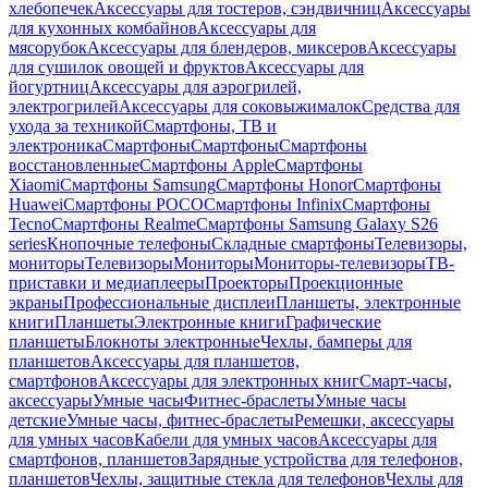
хлебопечек
Аксессуары для тостеров, сэндвичниц
Аксессуары
для кухонных комбайнов
Аксессуары для
мясорубок
Аксессуары для блендеров, миксеров
Аксессуары
для сушилок овощей и фруктов
Аксессуары для
йогуртниц
Аксессуары для аэрогрилей,
электрогрилей
Аксессуары для соковыжималок
Средства для
ухода за техникой
Смартфоны, ТВ и
электроника
Смартфоны
Смартфоны
Смартфоны
восстановленные
Смартфоны Apple
Смартфоны
Xiaomi
Смартфоны Samsung
Смартфоны Honor
Смартфоны
Huawei
Смартфоны POCO
Смартфоны Infinix
Смартфоны
Tecno
Смартфоны Realme
Смартфоны Samsung Galaxy S26
series
Кнопочные телефоны
Складные смартфоны
Телевизоры,
мониторы
Телевизоры
Мониторы
Мониторы-телевизоры
ТВ-
приставки и медиаплееры
Проекторы
Проекционные
экраны
Профессиональные дисплеи
Планшеты, электронные
книги
Планшеты
Электронные книги
Графические
планшеты
Блокноты электронные
Чехлы, бамперы для
планшетов
Аксессуары для планшетов,
смартфонов
Аксессуары для электронных книг
Смарт-часы,
аксессуары
Умные часы
Фитнес-браслеты
Умные часы
детские
Умные часы, фитнес-браслеты
Ремешки, аксессуары
для умных часов
Кабели для умных часов
Аксессуары для
смартфонов, планшетов
Зарядные устройства для телефонов,
планшетов
Чехлы, защитные стекла для телефонов
Чехлы для