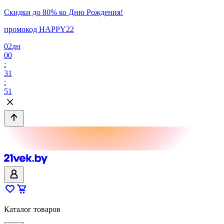
Скидки до 80% ко Дню Рождения!
промокод HAPPY22
02
дн
00
:
31
:
51
Каталог товаров