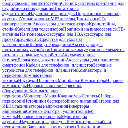
оборудования для фотостудии
Стойки, системы крепления для
студийного оборудования
Портативная
аудиотехника
Наушники и гарнитуры
Портативные колонки,
акустика
Умные колонки
MP3-плееры
Диктофоны
CD-
проигрыватели
Аксессуары для телевизоров
Кронштейны,
стойки
Кабели для телевизоров
Подписки на видеосервисы
ТВ-
антенны
ТВ-тюнеры
Аксессуары для ТВ
Аксессуары для
проектора
Очки 3D
Средства для ухода за
электроникой
Кабели, переходники
Аксессуары для
портативных устройств
Портативные аккумуляторы
Элементы
питания, зарядные устройства
Аккумуляторные
батареи
Держатели, док-станции
Аксессуары для планшетов,
смартфонов
Кабели для телефонов, планшетов
Зарядные
устройства для телефонов, планшетов
Компьютеры и
периферия
Компьютерная
техника
Ноутбуки
Планшеты
Моноблоки
Компьютеры
Игровые
компьютеры
Игровые консоли
Серверное
оборудование
Компьютерная
периферия
Мониторы
Мыши
Клавиатуры
Стилусы
Наборы
периферии
Источники бесперебойного питания
Батареи для
ИБП
Стабилизаторы напряжения
Инверторы
напряжения
Сетевые фильтры, удлинители
Веб-
камеры
Игровые контроллеры
Мультимедиа
акустика
Наушники и гарнитуры
Компьютерные кабели,
переходники
Зарядные, аккумуляторы
Док-станции,