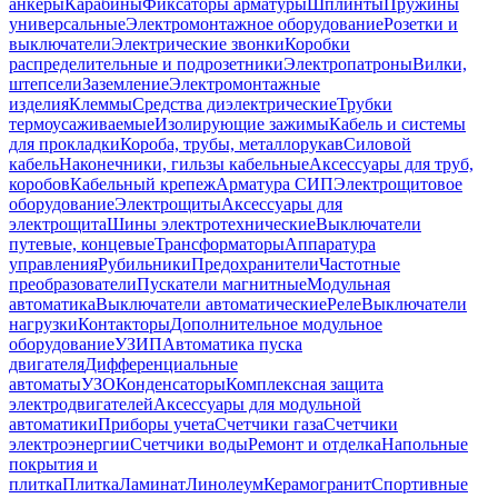
анкеры
Карабины
Фиксаторы арматуры
Шплинты
Пружины
универсальные
Электромонтажное оборудование
Розетки и
выключатели
Электрические звонки
Коробки
распределительные и подрозетники
Электропатроны
Вилки,
штепсели
Заземление
Электромонтажные
изделия
Клеммы
Средства диэлектрические
Трубки
термоусаживаемые
Изолирующие зажимы
Кабель и системы
для прокладки
Короба, трубы, металлорукав
Силовой
кабель
Наконечники, гильзы кабельные
Аксессуары для труб,
коробов
Кабельный крепеж
Арматура СИП
Электрощитовое
оборудование
Электрощиты
Аксессуары для
электрощита
Шины электротехнические
Выключатели
путевые, концевые
Трансформаторы
Аппаратура
управления
Рубильники
Предохранители
Частотные
преобразователи
Пускатели магнитные
Модульная
автоматика
Выключатели автоматические
Реле
Выключатели
нагрузки
Контакторы
Дополнительное модульное
оборудование
УЗИП
Автоматика пуска
двигателя
Дифференциальные
автоматы
УЗО
Конденсаторы
Комплексная защита
электродвигателей
Аксессуары для модульной
автоматики
Приборы учета
Счетчики газа
Счетчики
электроэнергии
Счетчики воды
Ремонт и отделка
Напольные
покрытия и
плитка
Плитка
Ламинат
Линолеум
Керамогранит
Спортивные