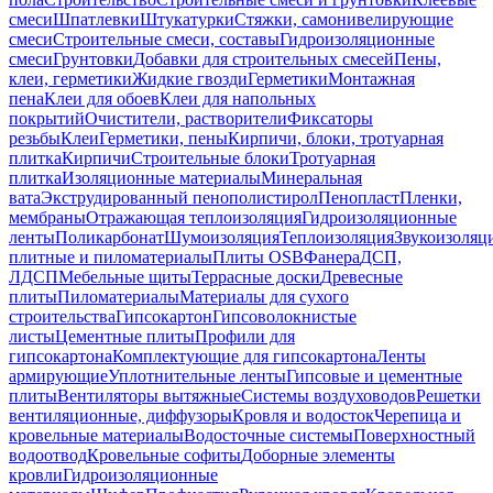
смеси
Шпатлевки
Штукатурки
Стяжки, самонивелирующие
смеси
Строительные смеси, составы
Гидроизоляционные
смеси
Грунтовки
Добавки для строительных смесей
Пены,
клеи, герметики
Жидкие гвозди
Герметики
Монтажная
пена
Клеи для обоев
Клеи для напольных
покрытий
Очистители, растворители
Фиксаторы
резьбы
Клеи
Герметики, пены
Кирпичи, блоки, тротуарная
плитка
Кирпичи
Строительные блоки
Тротуарная
плитка
Изоляционные материалы
Минеральная
вата
Экструдированный пенополистирол
Пенопласт
Пленки,
мембраны
Отражающая теплоизоляция
Гидроизоляционные
ленты
Поликарбонат
Шумоизоляция
Теплоизоляция
Звукоизоляц
плитные и пиломатериалы
Плиты OSB
Фанера
ДСП,
ЛДСП
Мебельные щиты
Террасные доски
Древесные
плиты
Пиломатериалы
Материалы для сухого
строительства
Гипсокартон
Гипсоволокнистые
листы
Цементные плиты
Профили для
гипсокартона
Комплектующие для гипсокартона
Ленты
армирующие
Уплотнительные ленты
Гипсовые и цементные
плиты
Вентиляторы вытяжные
Системы воздуховодов
Решетки
вентиляционные, диффузоры
Кровля и водосток
Черепица и
кровельные материалы
Водосточные системы
Поверхностный
водоотвод
Кровельные софиты
Доборные элементы
кровли
Гидроизоляционные