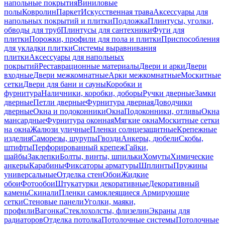
напольные покрытия
Виниловые
полы
Ковролин
Паркет
Искусственная трава
Аксессуары для
напольных покрытий и плитки
Подложка
Плинтусы, уголки,
обводы для труб
Плинтусы для сантехники
Фуги для
плитки
Порожки, профили для пола и плитки
Приспособления
для укладки плитки
Системы выравнивания
плитки
Аксессуары для напольных
покрытий
Реставрационные материалы
Двери и арки
Двери
входные
Двери межкомнатные
Арки межкомнатные
Москитные
сетки
Двери для бани и сауны
Коробки и
фурнитура
Наличники, коробки, доборы
Ручки дверные
Замки
дверные
Петли дверные
Фурнитура дверная
Доводчики
дверные
Окна и подоконники
Окна
Подоконники, отливы
Окна
мансардные
Фурнитура оконная
Мягкие окна
Москитные сетки
на окна
Жалюзи уличные
Пленки солнцезащитные
Крепежные
изделия
Саморезы, шурупы
Гвозди
Анкеры, дюбели
Скобы,
штифты
Перфорированный крепеж
Гайки,
шайбы
Заклепки
Болты, винты, шпильки
Хомуты
Химические
анкеры
Карабины
Фиксаторы арматуры
Шплинты
Пружины
универсальные
Отделка стен
Обои
Жидкие
обои
Фотообои
Штукатурки декоративные
Декоративный
камень
Скинали
Пленки самоклеящиеся
Армирующие
сетки
Стеновые панели
Уголки, маяки,
профили
Вагонка
Стеклохолсты, флизелин
Экраны для
радиаторов
Отделка потолка
Потолочные системы
Потолочные