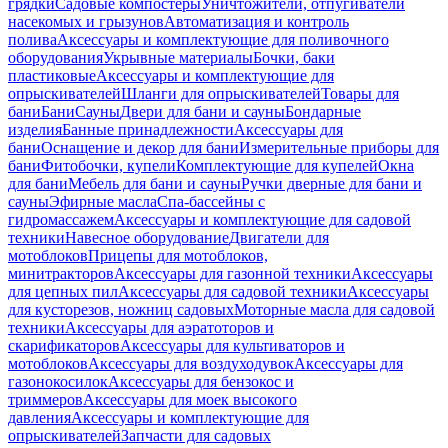
грядки
Садовые компостеры
Уничтожители, отпугиватели
насекомых и грызунов
Автоматизация и контроль
полива
Аксессуары и комплектующие для поливочного
оборудования
Укрывные материалы
Бочки, баки
пластиковые
Аксессуары и комплектующие для
опрыскивателей
Шланги для опрыскивателей
Товары для
бани
Бани
Сауны
Двери для бани и сауны
Бондарные
изделия
Банные принадлежности
Аксессуары для
бани
Оснащение и декор для бани
Измерительные приборы для
бани
Фитобочки, купели
Комплектующие для купелей
Окна
для бани
Мебель для бани и сауны
Ручки дверные для бани и
сауны
Эфирные масла
Спа-бассейны с
гидромассажем
Аксессуары и комплектующие для садовой
техники
Навесное оборудование
Двигатели для
мотоблоков
Прицепы для мотоблоков,
минитракторов
Аксессуары для газонной техники
Аксессуары
для цепных пил
Аксессуары для садовой техники
Аксессуары
для кусторезов, ножниц садовых
Моторные масла для садовой
техники
Аксессуары для аэратоторов и
скарификаторов
Аксессуары для культиваторов и
мотоблоков
Аксессуары для воздуходувок
Аксессуары для
газонокосилок
Аксессуары для бензокос и
триммеров
Аксессуары для моек высокого
давления
Аксессуары и комплектующие для
опрыскивателей
Запчасти для садовых