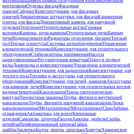
материалы
Шифер
Профнастил
Рулонная кровля
Кровельная
вентиляция
Отделка фасада
Фасадные
панели
Сайдинг
Комплектующие для фасадных
панелей
Декоративные штукатурки для фасада
Клинкерная
плитка для фасада
Декоративный камень для наружной
отделки
Отопление
Отопительные котлы
Газовые
колонки
Камины, печи-камины
Отопительные печи
Банные
печи
Водонагреватели
Радиаторы отопления, батареи
Теплый
пол
Теплые плинтусы
Системы антиобледенения
Управление
климатической техникой
Комплектующие для отопительного
оборудования
Стабилизаторы напряжения
Насосы
циркуляционные
Регулирующая арматура
Отвод и подвод
воды
Дымоходы и комплектующие
Управление климатической
техникой
Комплектующие для радиаторов
Комплектующие для
теплого пола
Топливо и аксессуары для отопительного
оборудования
Комплектующие для печей, каминов
Аксессуары
для каминов, печей
Комплектующие для отопительных котлов,
водонагревателей
Канализация
Тросы сантехнические,
вантузы
Прочистные машины
Трубы, фитинги внутренней
канализации
Трубы, фитинги наружной канализации
Люки
канализационные
Металлопрокат
Металлопрокат
Сваи
Заборы,
ограждения
Автоматика для ворот
Крепежные
изделия
Саморезы, шурупы
Гвозди
Анкеры, дюбели
Скобы,
штифты
Перфорированный крепеж
Гайки,
шайбы
Заклепки
Болты, винты, шпильки
Хомуты
Химические