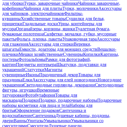
для уборки
Турки, заварочные чайники
Чайники заварочные,
кофейники
Чайники для плиты
Турки, молочники
Аксессуары
для чайников, электрочайников
Фильтры-
кувшины
Хозяйственные товары
Сушилки для белья,
прищепки
Гладильные доски
Урны, контейнеры для
мусора
Органайзеры, корзины, ящики
Туалетная бумага,
бумажные полотенца
Салфетки, мочалки, губки, мусорные
пакеты
Фольга, пленка, пакеты
Упаковочная тара
Аксессуары
для глажения
Аксессуары для стирки
Веревки,
шпагаты
Емкости, дозаторы для моющих средств
Вешалки-
плечики
Мешки хозяйственные
Сувениры
Копилки
Картины,
постеры
Фотоальбомы
Рамки для фотографий,
картин
Предметы интерьера
Шкатулки, подставки для
украшений
Статуэтки
Магниты
сувенирные
Иконы
Праздничный декор
Товары для
праздника
Елки
Аксессуары для елей новогодних
Новогодние
украшения
Светодиодные гирлянды, декорации
Светодиодные
фигуры, игрушки
Временные
татуировки
Фотобутафория
Товары для
маскарада
Подарки
Подарки, подарочные наборы
Подарочные
наборы косметики для лица и тела
Наборы для
бритья
Оформление подарков
Сантехника и
водоснабжение
Сантехника
Душевые кабины, поддоны,
двери
Ванны
Унитазы
Умывальники
Умывальники со
смесителями
Смесители
Душевые панели,