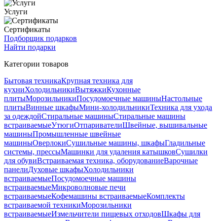
Услуги
Сертификаты
Подборщик подарков
Найти подарки
Категории товаров
Бытовая техника
Крупная техника для
кухни
Холодильники
Вытяжки
Кухонные
плиты
Морозильники
Посудомоечные машины
Настольные
плиты
Винные шкафы
Мини-холодильники
Техника для ухода
за одеждой
Стиральные машины
Стиральные машины
встраиваемые
Утюги
Отпариватели
Швейные, вышивальные
машины
Промышленные швейные
машины
Оверлоки
Сушильные машины, шкафы
Гладильные
системы, прессы
Машинки для удаления катышков
Сушилки
для обуви
Встраиваемая техника, оборудование
Варочные
панели
Духовые шкафы
Холодильники
встраиваемые
Посудомоечные машины
встраиваемые
Микроволновые печи
встраиваемые
Кофемашины встраиваемые
Комплекты
встраиваемой техники
Морозильники
встраиваемые
Измельчители пищевых отходов
Шкафы для