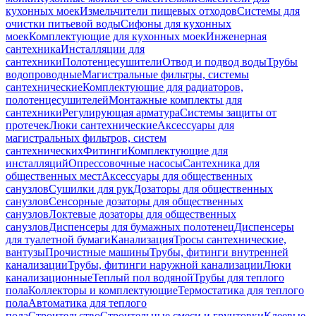
кухонных моек
Измельчители пищевых отходов
Системы для
очистки питьевой воды
Сифоны для кухонных
моек
Комплектующие для кухонных моек
Инженерная
сантехника
Инсталляции для
сантехники
Полотенцесушители
Отвод и подвод воды
Трубы
водопроводные
Магистральные фильтры, системы
сантехнические
Комплектующие для радиаторов,
полотенцесушителей
Монтажные комплекты для
сантехники
Регулирующая арматура
Системы защиты от
протечек
Люки сантехнические
Аксессуары для
магистральных фильтров, систем
сантехнических
Фитинги
Комплектующие для
инсталляций
Опрессовочные насосы
Сантехника для
общественных мест
Аксессуары для общественных
санузлов
Сушилки для рук
Дозаторы для общественных
санузлов
Сенсорные дозаторы для общественных
санузлов
Локтевые дозаторы для общественных
санузлов
Диспенсеры для бумажных полотенец
Диспенсеры
для туалетной бумаги
Канализация
Тросы сантехнические,
вантузы
Прочистные машины
Трубы, фитинги внутренней
канализации
Трубы, фитинги наружной канализации
Люки
канализационные
Теплый пол водяной
Трубы для теплого
пола
Коллекторы и комплектующие
Термостатика для теплого
пола
Автоматика для теплого
пола
Строительство
Строительные смеси и грунтовки
Клеевые