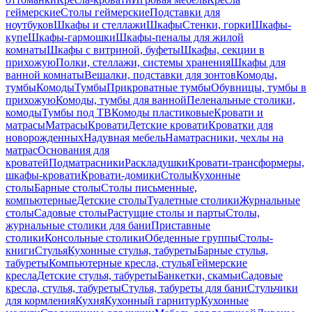
геймерские
Столы геймерские
Подставки для
ноутбуков
Шкафы и стеллажи
Шкафы
Стенки, горки
Шкафы-
купе
Шкафы-гармошки
Шкафы-пеналы для жилой
комнаты
Шкафы с витриной, буфеты
Шкафы, секции в
прихожую
Полки, стеллажи, системы хранения
Шкафы для
ванной комнаты
Вешалки, подставки для зонтов
Комоды,
тумбы
Комоды
Тумбы
Прикроватные тумбы
Обувницы, тумбы в
прихожую
Комоды, тумбы для ванной
Пеленальные столики,
комоды
Тумбы под ТВ
Комоды пластиковые
Кровати и
матрасы
Матрасы
Кровати
Детские кровати
Кроватки для
новорожденных
Надувная мебель
Наматрасники, чехлы на
матрас
Основания для
кроватей
Подматрасники
Раскладушки
Кровати-трансформеры,
шкафы-кровати
Кровати-домики
Столы
Кухонные
столы
Барные столы
Столы письменные,
компьютерные
Детские столы
Туалетные столики
Журнальные
столы
Садовые столы
Растущие столы и парты
Столы,
журнальные столики для бани
Приставные
столики
Консольные столики
Обеденные группы
Столы-
книги
Стулья
Кухонные стулья, табуреты
Барные стулья,
табуреты
Компьютерные кресла, стулья
Геймерские
кресла
Детские стулья, табуреты
Банкетки, скамьи
Садовые
кресла, стулья, табуреты
Стулья, табуреты для бани
Стульчики
для кормления
Кухня
Кухонный гарнитур
Кухонные