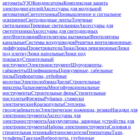
автоматы
УЗО
Конденсаторы
Комплексная защита
электродвигателей
Аксессуары для модульной
автоматики
Светотехника
Промышленное и сигнальное
освещение
Светодиодные ленты
Точечные
светильники
Трековые светильники
Аксессуары для
светотехники
Аксессуары для светодиодных
лент
Вентиляция
Вентиляторы вытяжные
Вентиляторы
канальные
Системы воздуховодов
Решетки вентиляционные,
диффузоры
Проветриватели
Люки
Люки ревизионные
Люки
под плитку
Люки напольные
Люки под
покраску
Строительный
инструмент
Электроинструмент
Шуруповерты,
гайковерты
Шлифмашины
Циркулярные, сабельные
пилы
Перфораторы, отбойные
молотки
Электролобзики
Дрели
Строительные
миксеры
Дальномеры
Многофункциональные
инструменты
Строительные фены
Строительные
пистолеты
Фрезеры
Рубанки, стамески
электрические
Краскопульты
Степлеры,
гвоздезабиватели
Электрические ножницы, резаки
Насадки для
электроинструмента
Аксессуары для
электроинструмента
Аккумуляторы, зарядные устройства для
электроинструмента
Наборы электроинструмента
Силовая и
строительная техника
Бетоносмесители
Генераторы
Тали,
тельферы
Такелаж
Виброплиты, глубинные