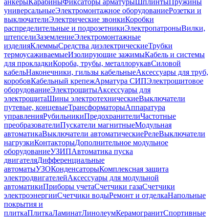
анкеры
Карабины
Фиксаторы арматуры
Шплинты
Пружины
универсальные
Электромонтажное оборудование
Розетки и
выключатели
Электрические звонки
Коробки
распределительные и подрозетники
Электропатроны
Вилки,
штепсели
Заземление
Электромонтажные
изделия
Клеммы
Средства диэлектрические
Трубки
термоусаживаемые
Изолирующие зажимы
Кабель и системы
для прокладки
Короба, трубы, металлорукав
Силовой
кабель
Наконечники, гильзы кабельные
Аксессуары для труб,
коробов
Кабельный крепеж
Арматура СИП
Электрощитовое
оборудование
Электрощиты
Аксессуары для
электрощита
Шины электротехнические
Выключатели
путевые, концевые
Трансформаторы
Аппаратура
управления
Рубильники
Предохранители
Частотные
преобразователи
Пускатели магнитные
Модульная
автоматика
Выключатели автоматические
Реле
Выключатели
нагрузки
Контакторы
Дополнительное модульное
оборудование
УЗИП
Автоматика пуска
двигателя
Дифференциальные
автоматы
УЗО
Конденсаторы
Комплексная защита
электродвигателей
Аксессуары для модульной
автоматики
Приборы учета
Счетчики газа
Счетчики
электроэнергии
Счетчики воды
Ремонт и отделка
Напольные
покрытия и
плитка
Плитка
Ламинат
Линолеум
Керамогранит
Спортивные