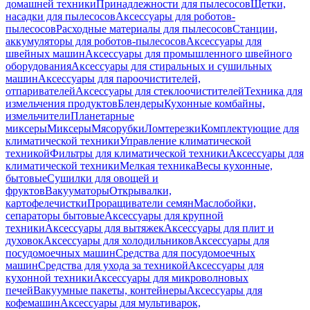
домашней техники
Принадлежности для пылесосов
Щетки,
насадки для пылесосов
Аксессуары для роботов-
пылесосов
Расходные материалы для пылесосов
Станции,
аккумуляторы для роботов-пылесосов
Аксессуары для
швейных машин
Аксессуары для промышленного швейного
оборудования
Аксессуары для стиральных и сушильных
машин
Аксессуары для пароочистителей,
отпаривателей
Аксессуары для стеклоочистителей
Техника для
измельчения продуктов
Блендеры
Кухонные комбайны,
измельчители
Планетарные
миксеры
Миксеры
Мясорубки
Ломтерезки
Комплектующие для
климатической техники
Управление климатической
техникой
Фильтры для климатической техники
Аксессуары для
климатической техники
Мелкая техника
Весы кухонные,
бытовые
Сушилки для овощей и
фруктов
Вакууматоры
Открывалки,
картофелечистки
Проращиватели семян
Маслобойки,
сепараторы бытовые
Аксессуары для крупной
техники
Аксессуары для вытяжек
Аксессуары для плит и
духовок
Аксессуары для холодильников
Аксессуары для
посудомоечных машин
Средства для посудомоечных
машин
Средства для ухода за техникой
Аксессуары для
кухонной техники
Аксессуары для микроволновых
печей
Вакуумные пакеты, контейнеры
Аксессуары для
кофемашин
Аксессуары для мультиварок,