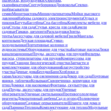
пылесосы, воздуходувки
Аэраторы,
скарификаторы
Снегоуборщики
Дровоколы
Сеялки,
разбрасыватели
семян
Минитракторы
Миникультиваторы
Мойки высокого
давления
Наборы садового электроинструмента
Отдых и
пикник
Батуты
Бассейны
Спа-бассейны
Комплекты мебели для
сада
Столы для сада
Стулья, кресла для сада
Качели
садовые
Гамаки, шезлонги
Раскладушки
Зонты,
тенты
Аксессуары для садовой мебели
Грили
Мангалы,
коптильни
Детская площадка
Сумки-
холодильники
Портативные колонки и
аудиосистемы
Оборудование для участка
Бытовые насосы
Люки
канализационные
Пруды, аксессуары для прудов
Фильтры,
насосы, стерилизаторы для прудов
Компрессоры для
прудов
Станции биологической очистки
Запчасти и
комплектующие для оборудования
Благоустройство
участка
Дачные дома
Беседки
Бани
Хозблоки и
сараи
Аксессуары для озеленения сада
Декор для сада
Почтовые
ящики, таблички
Козырьки
Скворечники, кормушки для
птиц
Домики для насекомых
Фонтаны, скульптуры для
сада
Пруды, аксессуары для прудов
Уличные
обогреватели
Уличные светильники
Противогололедные
реагенты
Декоративный щебень
Сад и огород
Поливочное
оборудование
Садовые опрыскиватели
Шланги для дома и
сада
Парники
Теплицы
Комплектующие для теплиц
Модульные