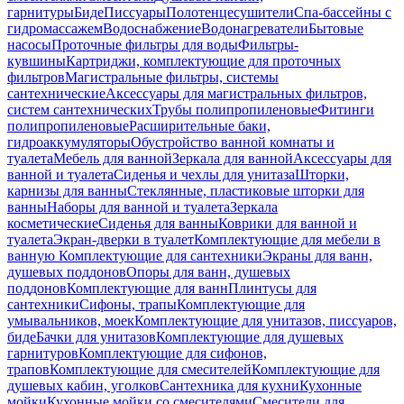
гарнитуры
Биде
Писсуары
Полотенцесушители
Спа-бассейны с
гидромассажем
Водоснабжение
Водонагреватели
Бытовые
насосы
Проточные фильтры для воды
Фильтры-
кувшины
Картриджи, комплектующие для проточных
фильтров
Магистральные фильтры, системы
сантехнические
Аксессуары для магистральных фильтров,
систем сантехнических
Трубы полипропиленовые
Фитинги
полипропиленовые
Расширительные баки,
гидроаккумуляторы
Обустройство ванной комнаты и
туалета
Мебель для ванной
Зеркала для ванной
Аксессуары для
ванной и туалета
Сиденья и чехлы для унитаза
Шторки,
карнизы для ванны
Стеклянные, пластиковые шторки для
ванны
Наборы для ванной и туалета
Зеркала
косметические
Сиденья для ванны
Коврики для ванной и
туалета
Экран-дверки в туалет
Комплектующие для мебели в
ванную
Комплектующие для сантехники
Экраны для ванн,
душевых поддонов
Опоры для ванн, душевых
поддонов
Комплектующие для ванн
Плинтусы для
сантехники
Сифоны, трапы
Комплектующие для
умывальников, моек
Комплектующие для унитазов, писсуаров,
биде
Бачки для унитазов
Комплектующие для душевых
гарнитуров
Комплектующие для сифонов,
трапов
Комплектующие для смесителей
Комплектующие для
душевых кабин, уголков
Сантехника для кухни
Кухонные
мойки
Кухонные мойки со смесителями
Смесители для