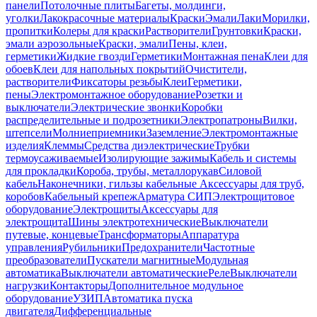
панели
Потолочные плиты
Багеты, молдинги,
уголки
Лакокрасочные материалы
Краски
Эмали
Лаки
Морилки,
пропитки
Колеры для краски
Растворители
Грунтовки
Краски,
эмали аэрозольные
Краски, эмали
Пены, клеи,
герметики
Жидкие гвозди
Герметики
Монтажная пена
Клеи для
обоев
Клеи для напольных покрытий
Очистители,
растворители
Фиксаторы резьбы
Клеи
Герметики,
пены
Электромонтажное оборудование
Розетки и
выключатели
Электрические звонки
Коробки
распределительные и подрозетники
Электропатроны
Вилки,
штепсели
Молниеприемники
Заземление
Электромонтажные
изделия
Клеммы
Средства диэлектрические
Трубки
термоусаживаемые
Изолирующие зажимы
Кабель и системы
для прокладки
Короба, трубы, металлорукав
Силовой
кабель
Наконечники, гильзы кабельные
Аксессуары для труб,
коробов
Кабельный крепеж
Арматура СИП
Электрощитовое
оборудование
Электрощиты
Аксессуары для
электрощита
Шины электротехнические
Выключатели
путевые, концевые
Трансформаторы
Аппаратура
управления
Рубильники
Предохранители
Частотные
преобразователи
Пускатели магнитные
Модульная
автоматика
Выключатели автоматические
Реле
Выключатели
нагрузки
Контакторы
Дополнительное модульное
оборудование
УЗИП
Автоматика пуска
двигателя
Дифференциальные