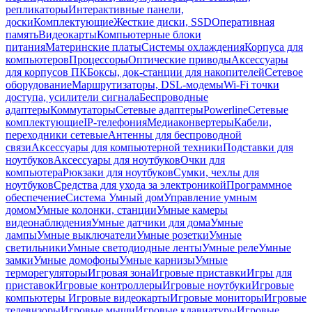
репликаторы
Интерактивные панели,
доски
Комплектующие
Жесткие диски, SSD
Оперативная
память
Видеокарты
Компьютерные блоки
питания
Материнские платы
Системы охлаждения
Корпуса для
компьютеров
Процессоры
Оптические приводы
Аксессуары
для корпусов ПК
Боксы, док-станции для накопителей
Сетевое
оборудование
Маршрутизаторы, DSL-модемы
Wi-Fi точки
доступа, усилители сигнала
Беспроводные
адаптеры
Коммутаторы
Сетевые адаптеры
Powerline
Сетевые
комплектующие
IP-телефония
Медиаконвертеры
Кабели,
переходники сетевые
Антенны для беспроводной
связи
Аксессуары для компьютерной техники
Подставки для
ноутбуков
Аксессуары для ноутбуков
Очки для
компьютера
Рюкзаки для ноутбуков
Сумки, чехлы для
ноутбуков
Средства для ухода за электроникой
Программное
обеспечение
Система Умный дом
Управление умным
домом
Умные колонки, станции
Умные камеры
видеонаблюдения
Умные датчики для дома
Умные
лампы
Умные выключатели
Умные розетки
Умные
светильники
Умные светодиодные ленты
Умные реле
Умные
замки
Умные домофоны
Умные карнизы
Умные
терморегуляторы
Игровая зона
Игровые приставки
Игры для
приставок
Игровые контроллеры
Игровые ноутбуки
Игровые
компьютеры
Игровые видеокарты
Игровые мониторы
Игровые
телевизоры
Игровые мыши
Игровые клавиатуры
Игровые