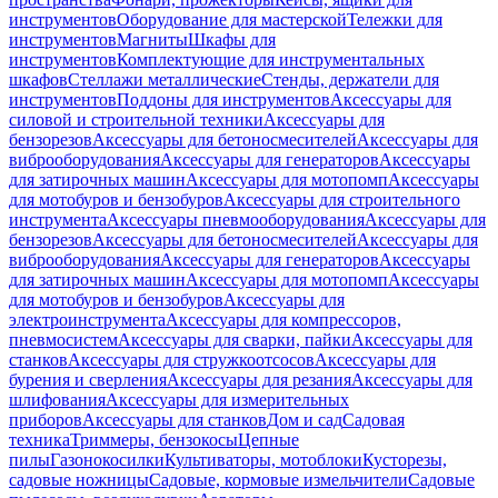
инструментов
Оборудование для мастерской
Тележки для
инструментов
Магниты
Шкафы для
инструментов
Комплектующие для инструментальных
шкафов
Стеллажи металлические
Стенды, держатели для
инструментов
Поддоны для инструментов
Аксессуары для
силовой и строительной техники
Аксессуары для
бензорезов
Аксессуары для бетоносмесителей
Аксессуары для
виброоборудования
Аксессуары для генераторов
Аксессуары
для затирочных машин
Аксессуары для мотопомп
Аксессуары
для мотобуров и бензобуров
Аксессуары для строительного
инструмента
Аксессуары пневмооборудования
Аксессуары для
бензорезов
Аксессуары для бетоносмесителей
Аксессуары для
виброоборудования
Аксессуары для генераторов
Аксессуары
для затирочных машин
Аксессуары для мотопомп
Аксессуары
для мотобуров и бензобуров
Аксессуары для
электроинструмента
Аксессуары для компрессоров,
пневмосистем
Аксессуары для сварки, пайки
Аксессуары для
станков
Аксессуары для стружкоотсосов
Аксессуары для
бурения и сверления
Аксессуары для резания
Аксессуары для
шлифования
Аксессуары для измерительных
приборов
Аксессуары для станков
Дом и сад
Садовая
техника
Триммеры, бензокосы
Цепные
пилы
Газонокосилки
Культиваторы, мотоблоки
Кусторезы,
садовые ножницы
Садовые, кормовые измельчители
Садовые