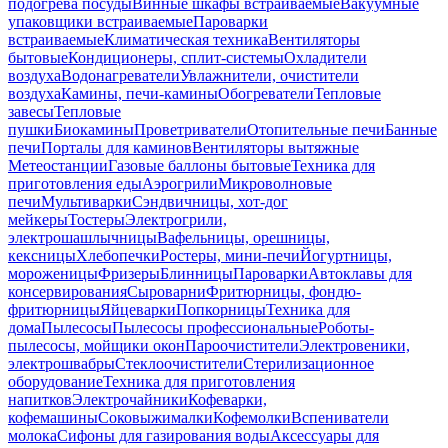
подогрева посуды
Винные шкафы встраиваемые
Вакуумные
упаковщики встраиваемые
Пароварки
встраиваемые
Климатическая техника
Вентиляторы
бытовые
Кондиционеры, сплит-системы
Охладители
воздуха
Водонагреватели
Увлажнители, очистители
воздуха
Камины, печи-камины
Обогреватели
Тепловые
завесы
Тепловые
пушки
Биокамины
Проветриватели
Отопительные печи
Банные
печи
Порталы для каминов
Вентиляторы вытяжные
Метеостанции
Газовые баллоны бытовые
Техника для
приготовления еды
Аэрогрили
Микроволновые
печи
Мультиварки
Сэндвичницы, хот-дог
мейкеры
Тостеры
Электрогрили,
электрошашлычницы
Вафельницы, орешницы,
кексницы
Хлебопечки
Ростеры, мини-печи
Йогуртницы,
мороженицы
Фризеры
Блинницы
Пароварки
Автоклавы для
консервирования
Сыроварни
Фритюрницы, фондю-
фритюрницы
Яйцеварки
Попкорницы
Техника для
дома
Пылесосы
Пылесосы профессиональные
Роботы-
пылесосы, мойщики окон
Пароочистители
Электровеники,
электрошвабры
Стеклоочистители
Стерилизационное
оборудование
Техника для приготовления
напитков
Электрочайники
Кофеварки,
кофемашины
Соковыжималки
Кофемолки
Вспениватели
молока
Сифоны для газирования воды
Аксессуары для