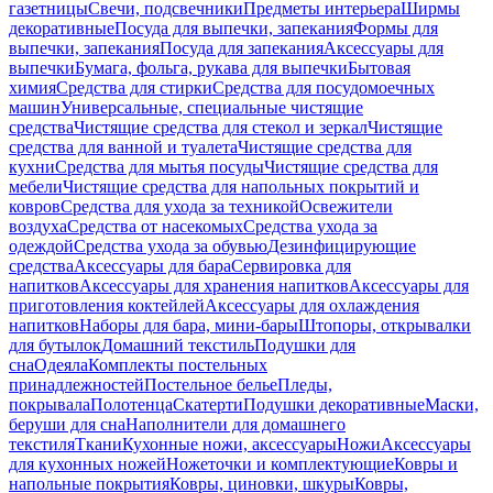
газетницы
Свечи, подсвечники
Предметы интерьера
Ширмы
декоративные
Посуда для выпечки, запекания
Формы для
выпечки, запекания
Посуда для запекания
Аксессуары для
выпечки
Бумага, фольга, рукава для выпечки
Бытовая
химия
Средства для стирки
Средства для посудомоечных
машин
Универсальные, специальные чистящие
средства
Чистящие средства для стекол и зеркал
Чистящие
средства для ванной и туалета
Чистящие средства для
кухни
Средства для мытья посуды
Чистящие средства для
мебели
Чистящие средства для напольных покрытий и
ковров
Средства для ухода за техникой
Освежители
воздуха
Средства от насекомых
Средства ухода за
одеждой
Средства ухода за обувью
Дезинфицирующие
средства
Аксессуары для бара
Сервировка для
напитков
Аксессуары для хранения напитков
Аксессуары для
приготовления коктейлей
Аксессуары для охлаждения
напитков
Наборы для бара, мини-бары
Штопоры, открывалки
для бутылок
Домашний текстиль
Подушки для
сна
Одеяла
Комплекты постельных
принадлежностей
Постельное белье
Пледы,
покрывала
Полотенца
Скатерти
Подушки декоративные
Маски,
беруши для сна
Наполнители для домашнего
текстиля
Ткани
Кухонные ножи, аксессуары
Ножи
Аксессуары
для кухонных ножей
Ножеточки и комплектующие
Ковры и
напольные покрытия
Ковры, циновки, шкуры
Ковры,