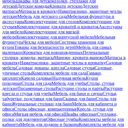
мебель
Шкафы для детской
Полки, стеллажи для
детской
Детские комоды
Кровати детские
Детские
матрасы
Матрасы в кроватку
Наматрасники, защитные чехлы
детские
Мебель для детского сада
Мебельная фурнитура и
аксессуары
Комплектующие для столов
Комплектующие для
стульев
Комплектующие для кроватей и кроваток
Аксессуары
для мебели
Комплектующие для мягкой
мебели
Комплектующие для корпусной мебели
Мебельная
фурнитура
Чехлы для мебели
Системы хранения для
кухни
Товары для безопасности детей
Мебель для самых
маленьких
Кроватки для новорожденных
Пеленальные
столики, комоды, матрасы
Манежи, кровати-манежи
Матрасы в
кроватку
Наматрасники, защитные чехлы в кроватку
Садовая
мебель
Садовые диваны, кресла
Садовые стулья
Садовые,
уличные столы
Комплекты мебели для сада
Гамаки,
шезлонги
Качели садовые
Надувная мебель
Кухни
походные
Столы для сада
Мебель для учебы
Столы, стулья
детские
Письменные столы
Растущие столы и парты
Растущие
кресла и стулья для учебы
Мебель для бани и сауны
Стулья,
табуретки, подставки для бани
Скамьи для бани
Столы для
бани
Журнальные столики для бани
Мебель для кабинета и
офиса
Столы офисные, компьютерные
Кресла, стулья для
офиса
Мягкая мебель для офиса
Шкафы офисные
Стеллажи,
полки для документов
Офисные тумбы
Комплекты мебели для
кабинета
Мебель для лоджии и балкона
Комплекты мебели для