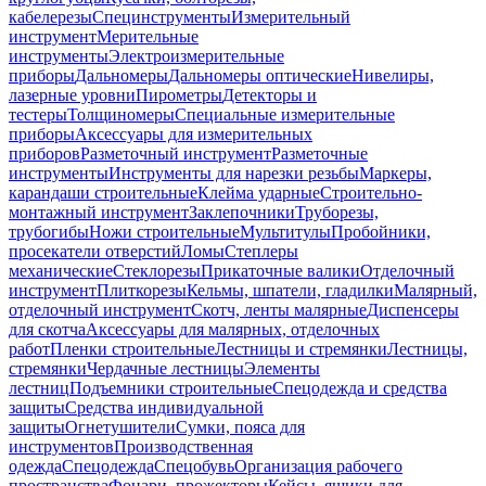
кабелерезы
Специнструменты
Измерительный
инструмент
Мерительные
инструменты
Электроизмерительные
приборы
Дальномеры
Дальномеры оптические
Нивелиры,
лазерные уровни
Пирометры
Детекторы и
тестеры
Толщиномеры
Специальные измерительные
приборы
Аксессуары для измерительных
приборов
Разметочный инструмент
Разметочные
инструменты
Инструменты для нарезки резьбы
Маркеры,
карандаши строительные
Клейма ударные
Строительно-
монтажный инструмент
Заклепочники
Труборезы,
трубогибы
Ножи строительные
Мультитулы
Пробойники,
просекатели отверстий
Ломы
Степлеры
механические
Стеклорезы
Прикаточные валики
Отделочный
инструмент
Плиткорезы
Кельмы, шпатели, гладилки
Малярный,
отделочный инструмент
Скотч, ленты малярные
Диспенсеры
для скотча
Аксессуары для малярных, отделочных
работ
Пленки строительные
Лестницы и стремянки
Лестницы,
стремянки
Чердачные лестницы
Элементы
лестниц
Подъемники строительные
Спецодежда и средства
защиты
Средства индивидуальной
защиты
Огнетушители
Сумки, пояса для
инструментов
Производственная
одежда
Спецодежда
Спецобувь
Организация рабочего
пространства
Фонари, прожекторы
Кейсы, ящики для