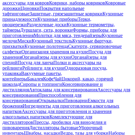
аксессуары для ковров
Коврики, наборы ковриков
Ковровые
дорожки
Циновки
Покрытия напольные
тафтинговые
Защитные, грязезащитные коврики
Кухонные
принадлежности
Кухонные приборы
Терки,
овощерезки
Разделочные доски
Кухонные термометры,
таймеры
Дуршлаги, сита, воронки
Формы, приборы для
приготовления
Молотки для мяса, тендерайзеры
Кухонные
мелочи
Миски
Кухонный текстиль
Кухонные фартуки,
прихватки
Кухонные полотенца
Скатерти, сервировочные
салфетки
Организация хранения на кухне
Посуда для
хранения
Органайзеры для кухни
Органайзеры для
специй
Посуда для ланча
Полки и аксессуары на
рейлинги
Рейлинги для кухни
Одноразовая посуда,
упаковка
Вакуумные пакеты,
контейнеры
Бакалея
Кофе
Чай
Цикорий, какао, горячий
шоколад
Сиропы и топпинги
Консервирование и
дистилляция
Автоклавы для консервирования
Аксессуары для
консервирования
Приспособления для
консервирования
Открывалки
Пивоварни
Емкости для
брожения
Ингредиенты для приготовления алкогольных
напитков
Аксессуары для приготовления и хранения
алкогольных напитков
Комплектующие для
дистилляторов
Прессы, дробилки для виноделия и
пивоварения
Дистилляторы бытовые
Уборочный
инвентарь
Швабры, насадки
Ведра, тазы для уборки
Наборы