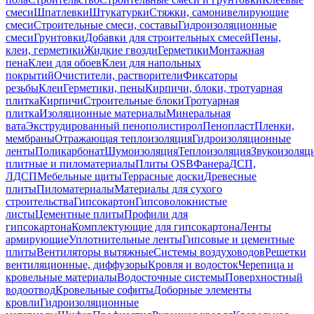
смеси
Шпатлевки
Штукатурки
Стяжки, самонивелирующие
смеси
Строительные смеси, составы
Гидроизоляционные
смеси
Грунтовки
Добавки для строительных смесей
Пены,
клеи, герметики
Жидкие гвозди
Герметики
Монтажная
пена
Клеи для обоев
Клеи для напольных
покрытий
Очистители, растворители
Фиксаторы
резьбы
Клеи
Герметики, пены
Кирпичи, блоки, тротуарная
плитка
Кирпичи
Строительные блоки
Тротуарная
плитка
Изоляционные материалы
Минеральная
вата
Экструдированный пенополистирол
Пенопласт
Пленки,
мембраны
Отражающая теплоизоляция
Гидроизоляционные
ленты
Поликарбонат
Шумоизоляция
Теплоизоляция
Звукоизоляц
плитные и пиломатериалы
Плиты OSB
Фанера
ДСП,
ЛДСП
Мебельные щиты
Террасные доски
Древесные
плиты
Пиломатериалы
Материалы для сухого
строительства
Гипсокартон
Гипсоволокнистые
листы
Цементные плиты
Профили для
гипсокартона
Комплектующие для гипсокартона
Ленты
армирующие
Уплотнительные ленты
Гипсовые и цементные
плиты
Вентиляторы вытяжные
Системы воздуховодов
Решетки
вентиляционные, диффузоры
Кровля и водосток
Черепица и
кровельные материалы
Водосточные системы
Поверхностный
водоотвод
Кровельные софиты
Доборные элементы
кровли
Гидроизоляционные