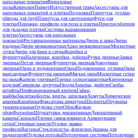
напольные покрытия
Виниловые
полы
Ковролин
Паркет
Искусственная трава
Аксессуары для
напольных покрытий и плитки
Подложка
Плинтусы, уголки,
обводы для труб
Плинтусы для сантехники
Фуги для
плитки
Порожки, профили для пола и плитки
Приспособления
для укладки плитки
Системы выравнивания
плитки
Аксессуары для напольных
покрытий
Реставрационные материалы
Двери и арки
Двери
входные
Двери межкомнатные
Арки межкомнатные
Москитные
сетки
Двери для бани и сауны
Коробки и
фурнитура
Наличники, коробки, доборы
Ручки дверные
Замки
дверные
Петли дверные
Фурнитура дверная
Доводчики
дверные
Окна и подоконники
Окна
Подоконники, отливы
Окна
мансардные
Фурнитура оконная
Мягкие окна
Москитные сетки
на окна
Жалюзи уличные
Пленки солнцезащитные
Крепежные
изделия
Саморезы, шурупы
Гвозди
Анкеры, дюбели
Скобы,
штифты
Перфорированный крепеж
Гайки,
шайбы
Заклепки
Болты, винты, шпильки
Хомуты
Химические
анкеры
Карабины
Фиксаторы арматуры
Шплинты
Пружины
универсальные
Отделка стен
Обои
Жидкие
обои
Фотообои
Штукатурки декоративные
Декоративный
камень
Скинали
Пленки самоклеящиеся
Армирующие
сетки
Стеновые панели
Уголки, маяки,
профили
Вагонка
Стеклохолсты, флизелин
Экраны для
радиаторов
Отделка потолка
Потолочные системы
Потолочные