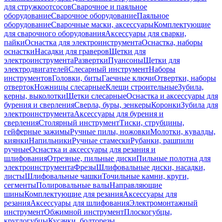
для стружкоотсосов
Сварочное и паяльное
оборудование
Сварочное оборудование
Паяльное
оборудование
Сварочные маски, аксессуары
Комплектующие
для сварочного оборудования
Аксессуары для сварки,
пайки
Оснастка для электроинструмента
Оснастка, наборы
оснастки
Насадки для граверов
Щетки для
электроинструмента
Развертки
Пуансоны
Щетки для
электродвигателей
Слесарный инструмент
Наборы
инструментов
Головки, биты
Гаечные ключи
Отвертки, наборы
отверток
Ножницы слесарные
Клещи строительные
Зубила,
керны, выколотки
Щетки слесарные
Оснастка и аксессуары для
бурения и сверления
Сверла, буры, зенкеры
Коронки
Зубила для
электроинструмента
Аксессуары для бурения и
сверления
Столярный инструмент
Тиски, струбцины,
гейферные зажимы
Ручные пилы, ножовки
Молотки, кувалды,
киянки
Напильники
Ручные стамески
Рубанки, рашпили
ручные
Оснастка и аксессуары для резания и
шлифования
Отрезные, пильные диски
Пильные полотна для
электроинструмента
Фрезы
Шлифовальные диски, насадки,
листы
Шлифовальные чашки
Точильные камни, круги,
сегменты
Полировальные валы
Направляющие
шины
Комплектующие для резания
Аксессуары для
резания
Аксессуары для шлифования
Электромонтажный
инструмент
Обжимной инструмент
Плоскогубцы,
круглогубцы
Кусачки, болторезы,