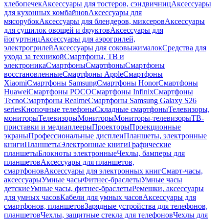
хлебопечек
Аксессуары для тостеров, сэндвичниц
Аксессуары
для кухонных комбайнов
Аксессуары для
мясорубок
Аксессуары для блендеров, миксеров
Аксессуары
для сушилок овощей и фруктов
Аксессуары для
йогуртниц
Аксессуары для аэрогрилей,
электрогрилей
Аксессуары для соковыжималок
Средства для
ухода за техникой
Смартфоны, ТВ и
электроника
Смартфоны
Смартфоны
Смартфоны
восстановленные
Смартфоны Apple
Смартфоны
Xiaomi
Смартфоны Samsung
Смартфоны Honor
Смартфоны
Huawei
Смартфоны POCO
Смартфоны Infinix
Смартфоны
Tecno
Смартфоны Realme
Смартфоны Samsung Galaxy S26
series
Кнопочные телефоны
Складные смартфоны
Телевизоры,
мониторы
Телевизоры
Мониторы
Мониторы-телевизоры
ТВ-
приставки и медиаплееры
Проекторы
Проекционные
экраны
Профессиональные дисплеи
Планшеты, электронные
книги
Планшеты
Электронные книги
Графические
планшеты
Блокноты электронные
Чехлы, бамперы для
планшетов
Аксессуары для планшетов,
смартфонов
Аксессуары для электронных книг
Смарт-часы,
аксессуары
Умные часы
Фитнес-браслеты
Умные часы
детские
Умные часы, фитнес-браслеты
Ремешки, аксессуары
для умных часов
Кабели для умных часов
Аксессуары для
смартфонов, планшетов
Зарядные устройства для телефонов,
планшетов
Чехлы, защитные стекла для телефонов
Чехлы для