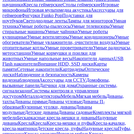
наушники
Кресла геймерские
Столы геймерские
Игровые
микрофоны
Игровая мультимедиа акустика
Аксессуары для
геймеров
Фигурки Funko Pop
Подставки для
ноутбуков
Светодиодные ленты
Лампы для мониторов
Умная
техника
Умные роботы-пылесосы
Умные телевизоры
Умные
стиральные машины
Умные чайники
Умные роботы
кулинарные
Умные вентиляторы
Умные кондиционеры
Умные
обогреватели
Умные увлажнители, очистители воздуха
Умные
отопительные котлы
Умные проветриватели
Умные радиочасы,
метеостанции
Умные кормушки и поилки для
животных
Умные напольные весы
Накопители данных
USB
Flash накопители
Внешние HDD, SSD диски
Карты
памяти
Сетевые накопители
Картридеры
Оптические
диски
Наблюдение и безопасность
Камеры
видеонаблюдения
Аксессуары для CCTV
Домофоны,
вызывные панели
Датчики для дома
Охранные системы,
сигнализации
Системы контроля и управления
доступом
Металлодетекторы
Мебель
Мягкая мебель
Диваны,
тахты
Диваны прямые
Диваны угловые
Диваны П-
образные
Кухонные уголки, диваны
Диваны
модульные
Детские диваны
Диваны садовые
Комплекты мягкой
мебели
Бескаркасные кресла-мешки и диваны
Надувные
диваны
Кресла
Кресла
Кресла-мешки и пуфы
Кресла-качалки,
кресла-маятники
Детские кресла, пуфы
Надувные кресла
Пуфы,
оттоманки
Кресла-кровати
Игровая мебель
Кресла