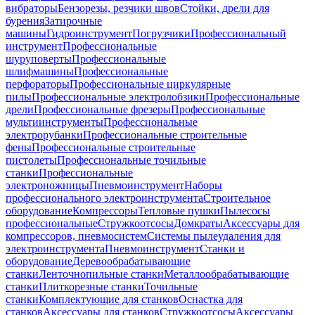
вибраторы
Бензорезы, резчики швов
Стойки, дрели для
бурения
Затирочные
машины
Гидроинструмент
Погрузчики
Профессиональный
инструмент
Профессиональные
шуруповерты
Профессиональные
шлифмашины
Профессиональные
перфораторы
Профессиональные циркулярные
пилы
Профессиональные электролобзики
Профессиональные
дрели
Профессиональные фрезеры
Профессиональные
мультиинструменты
Профессиональные
электрорубанки
Профессиональные строительные
фены
Профессиональные строительные
пистолеты
Профессиональные точильные
станки
Профессиональные
электроножницы
Пневмоинструмент
Наборы
профессионального электроинструмента
Строительное
оборудование
Компрессоры
Тепловые пушки
Пылесосы
профессиональные
Стружкоотсосы
Домкраты
Аксессуары для
компрессоров, пневмосистем
Системы пылеудаления для
электроинструмента
Пневмоинструмент
Станки и
оборудование
Деревообрабатывающие
станки
Ленточнопильные станки
Металлообрабатывающие
станки
Плиткорезные станки
Точильные
станки
Комплектующие для станков
Оснастка для
станков
Аксессуары для станков
Стружкоотсосы
Аксессуары