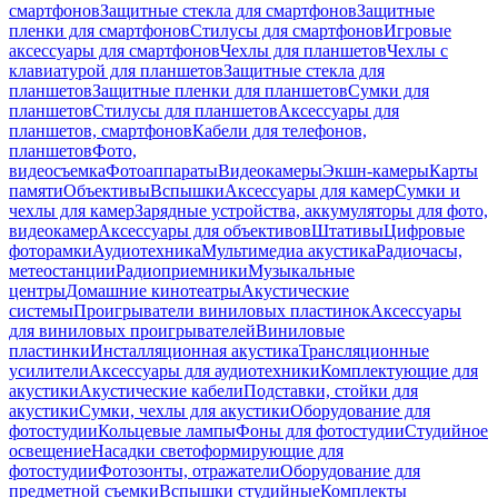
смартфонов
Защитные стекла для смартфонов
Защитные
пленки для смартфонов
Стилусы для смартфонов
Игровые
аксессуары для смартфонов
Чехлы для планшетов
Чехлы с
клавиатурой для планшетов
Защитные стекла для
планшетов
Защитные пленки для планшетов
Сумки для
планшетов
Стилусы для планшетов
Аксессуары для
планшетов, смартфонов
Кабели для телефонов,
планшетов
Фото,
видеосъемка
Фотоаппараты
Видеокамеры
Экшн-камеры
Карты
памяти
Объективы
Вспышки
Аксессуары для камер
Сумки и
чехлы для камер
Зарядные устройства, аккумуляторы для фото,
видеокамер
Аксессуары для объективов
Штативы
Цифровые
фоторамки
Аудиотехника
Мультимедиа акустика
Радиочасы,
метеостанции
Радиоприемники
Музыкальные
центры
Домашние кинотеатры
Акустические
системы
Проигрыватели виниловых пластинок
Аксессуары
для виниловых проигрывателей
Виниловые
пластинки
Инсталляционная акустика
Трансляционные
усилители
Аксессуары для аудиотехники
Комплектующие для
акустики
Акустические кабели
Подставки, стойки для
акустики
Сумки, чехлы для акустики
Оборудование для
фотостудии
Кольцевые лампы
Фоны для фотостудии
Студийное
освещение
Насадки светоформирующие для
фотостудии
Фотозонты, отражатели
Оборудование для
предметной съемки
Вспышки студийные
Комплекты