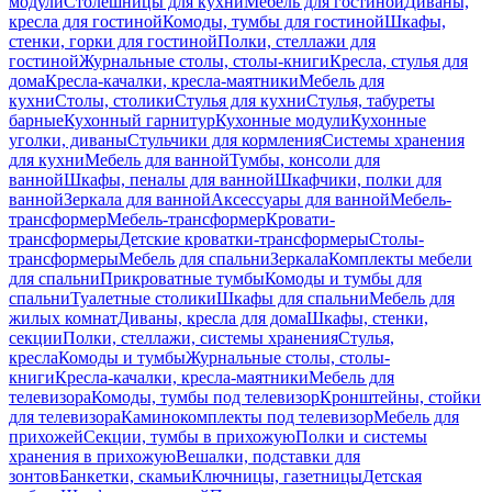
модули
Столешницы для кухни
Мебель для гостиной
Диваны,
кресла для гостиной
Комоды, тумбы для гостиной
Шкафы,
стенки, горки для гостиной
Полки, стеллажи для
гостиной
Журнальные столы, столы-книги
Кресла, стулья для
дома
Кресла-качалки, кресла-маятники
Мебель для
кухни
Столы, столики
Стулья для кухни
Стулья, табуреты
барные
Кухонный гарнитур
Кухонные модули
Кухонные
уголки, диваны
Стульчики для кормления
Системы хранения
для кухни
Мебель для ванной
Тумбы, консоли для
ванной
Шкафы, пеналы для ванной
Шкафчики, полки для
ванной
Зеркала для ванной
Аксессуары для ванной
Мебель-
трансформер
Мебель-трансформер
Кровати-
трансформеры
Детские кроватки-трансформеры
Столы-
трансформеры
Мебель для спальни
Зеркала
Комплекты мебели
для спальни
Прикроватные тумбы
Комоды и тумбы для
спальни
Туалетные столики
Шкафы для спальни
Мебель для
жилых комнат
Диваны, кресла для дома
Шкафы, стенки,
секции
Полки, стеллажи, системы хранения
Стулья,
кресла
Комоды и тумбы
Журнальные столы, столы-
книги
Кресла-качалки, кресла-маятники
Мебель для
телевизора
Комоды, тумбы под телевизор
Кронштейны, стойки
для телевизора
Каминокомплекты под телевизор
Мебель для
прихожей
Секции, тумбы в прихожую
Полки и системы
хранения в прихожую
Вешалки, подставки для
зонтов
Банкетки, скамьи
Ключницы, газетницы
Детская