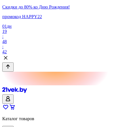
Скидки до 80% ко Дню Рождения!
промокод HAPPY22
01
дн
19
:
48
:
42
Каталог товаров