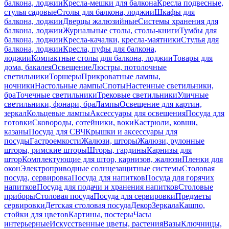
балкона, лоджии
Кресла-мешки для балкона
Кресла подвесные,
стулья садовые
Столы для балкона, лоджии
Шкафы для
балкона, лоджии
Дверцы жалюзийные
Системы хранения для
балкона, лоджии
Журнальные столы, столы-книги
Тумбы для
балкона, лоджии
Кресла-качалки, кресла-маятники
Стулья для
балкона, лоджии
Кресла, пуфы для балкона,
лоджии
Компактные столы для балкона, лоджии
Товары для
дома, бакалея
Освещение
Люстры, потолочные
светильники
Торшеры
Прикроватные лампы,
ночники
Настольные лампы
Споты
Настенные светильники,
бра
Точечные светильники
Трековые светильники
Уличные
светильники, фонари, бра
Лампы
Освещение для картин,
зеркал
Кольцевые лампы
Аксессуары для освещения
Посуда для
готовки
Сковороды, сотейники, воки
Кастрюли, ковши,
казаны
Посуда для СВЧ
Крышки и аксессуары для
посуды
Гастроемкости
Жалюзи, шторы
Жалюзи, рулонные
шторы, римские шторы
Шторы, гардины
Карнизы для
штор
Комплектующие для штор, карнизов, жалюзи
Пленки для
окон
Электроприводные солнцезащитные системы
Столовая
посуда, сервировка
Посуда для напитков
Посуда для горячих
напитков
Посуда для подачи и хранения напитков
Столовые
приборы
Столовая посуда
Посуда для сервировки
Предметы
сервировки
Детская столовая посуда
Декор
Зеркала
Кашпо,
стойки для цветов
Картины, постеры
Часы
интерьерные
Искусственные цветы, растения
Вазы
Ключницы,