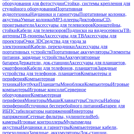
оборудования для фотостудии
Стойки, системы крепления для
студийного оборудования
Портативная
аудиотехника
Наушники и гарнитуры
Портативные колонки,
акустика
Умные колонки
MP3-плееры
Диктофоны
CD-
проигрыватели
Аксессуары для телевизоров
Кронштейны,
стойки
Кабели для телевизоров
Подписки на видеосервисы
ТВ-
антенны
ТВ-тюнеры
Аксессуары для ТВ
Аксессуары для
проектора
Очки 3D
Средства для ухода за
электроникой
Кабели, переходники
Аксессуары для
портативных устройств
Портативные аккумуляторы
Элементы
питания, зарядные устройства
Аккумуляторные
батареи
Держатели, док-станции
Аксессуары для планшетов,
смартфонов
Кабели для телефонов, планшетов
Зарядные
устройства для телефонов, планшетов
Компьютеры и
периферия
Компьютерная
техника
Ноутбуки
Планшеты
Моноблоки
Компьютеры
Игровые
компьютеры
Игровые консоли
Серверное
оборудование
Компьютерная
периферия
Мониторы
Мыши
Клавиатуры
Стилусы
Наборы
периферии
Источники бесперебойного питания
Батареи для
ИБП
Стабилизаторы напряжения
Инверторы
напряжения
Сетевые фильтры, удлинители
Веб-
камеры
Игровые контроллеры
Мультимедиа
акустика
Наушники и гарнитуры
Компьютерные кабели,
переходники
Зарядные, аккумуляторы
Док-станции,