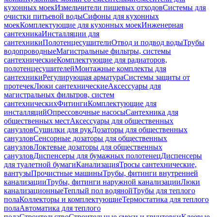
кухонных моек
Измельчители пищевых отходов
Системы для
очистки питьевой воды
Сифоны для кухонных
моек
Комплектующие для кухонных моек
Инженерная
сантехника
Инсталляции для
сантехники
Полотенцесушители
Отвод и подвод воды
Трубы
водопроводные
Магистральные фильтры, системы
сантехнические
Комплектующие для радиаторов,
полотенцесушителей
Монтажные комплекты для
сантехники
Регулирующая арматура
Системы защиты от
протечек
Люки сантехнические
Аксессуары для
магистральных фильтров, систем
сантехнических
Фитинги
Комплектующие для
инсталляций
Опрессовочные насосы
Сантехника для
общественных мест
Аксессуары для общественных
санузлов
Сушилки для рук
Дозаторы для общественных
санузлов
Сенсорные дозаторы для общественных
санузлов
Локтевые дозаторы для общественных
санузлов
Диспенсеры для бумажных полотенец
Диспенсеры
для туалетной бумаги
Канализация
Тросы сантехнические,
вантузы
Прочистные машины
Трубы, фитинги внутренней
канализации
Трубы, фитинги наружной канализации
Люки
канализационные
Теплый пол водяной
Трубы для теплого
пола
Коллекторы и комплектующие
Термостатика для теплого
пола
Автоматика для теплого
пола
Строительство
Строительные смеси и грунтовки
Клеевые