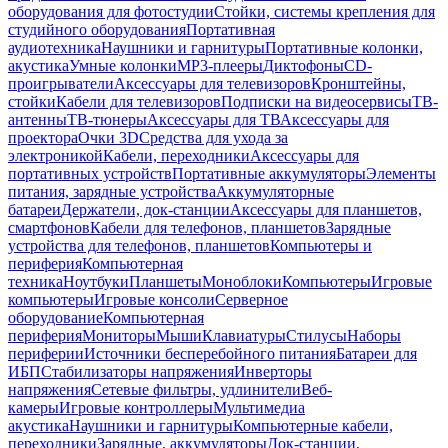
оборудования для фотостудии
Стойки, системы крепления для
студийного оборудования
Портативная
аудиотехника
Наушники и гарнитуры
Портативные колонки,
акустика
Умные колонки
MP3-плееры
Диктофоны
CD-
проигрыватели
Аксессуары для телевизоров
Кронштейны,
стойки
Кабели для телевизоров
Подписки на видеосервисы
ТВ-
антенны
ТВ-тюнеры
Аксессуары для ТВ
Аксессуары для
проектора
Очки 3D
Средства для ухода за
электроникой
Кабели, переходники
Аксессуары для
портативных устройств
Портативные аккумуляторы
Элементы
питания, зарядные устройства
Аккумуляторные
батареи
Держатели, док-станции
Аксессуары для планшетов,
смартфонов
Кабели для телефонов, планшетов
Зарядные
устройства для телефонов, планшетов
Компьютеры и
периферия
Компьютерная
техника
Ноутбуки
Планшеты
Моноблоки
Компьютеры
Игровые
компьютеры
Игровые консоли
Серверное
оборудование
Компьютерная
периферия
Мониторы
Мыши
Клавиатуры
Стилусы
Наборы
периферии
Источники бесперебойного питания
Батареи для
ИБП
Стабилизаторы напряжения
Инверторы
напряжения
Сетевые фильтры, удлинители
Веб-
камеры
Игровые контроллеры
Мультимедиа
акустика
Наушники и гарнитуры
Компьютерные кабели,
переходники
Зарядные, аккумуляторы
Док-станции,