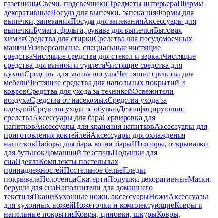
газетницы
Свечи, подсвечники
Предметы интерьера
Ширмы
декоративные
Посуда для выпечки, запекания
Формы для
выпечки, запекания
Посуда для запекания
Аксессуары для
выпечки
Бумага, фольга, рукава для выпечки
Бытовая
химия
Средства для стирки
Средства для посудомоечных
машин
Универсальные, специальные чистящие
средства
Чистящие средства для стекол и зеркал
Чистящие
средства для ванной и туалета
Чистящие средства для
кухни
Средства для мытья посуды
Чистящие средства для
мебели
Чистящие средства для напольных покрытий и
ковров
Средства для ухода за техникой
Освежители
воздуха
Средства от насекомых
Средства ухода за
одеждой
Средства ухода за обувью
Дезинфицирующие
средства
Аксессуары для бара
Сервировка для
напитков
Аксессуары для хранения напитков
Аксессуары для
приготовления коктейлей
Аксессуары для охлаждения
напитков
Наборы для бара, мини-бары
Штопоры, открывалки
для бутылок
Домашний текстиль
Подушки для
сна
Одеяла
Комплекты постельных
принадлежностей
Постельное белье
Пледы,
покрывала
Полотенца
Скатерти
Подушки декоративные
Маски,
беруши для сна
Наполнители для домашнего
текстиля
Ткани
Кухонные ножи, аксессуары
Ножи
Аксессуары
для кухонных ножей
Ножеточки и комплектующие
Ковры и
напольные покрытия
Ковры, циновки, шкуры
Ковры,