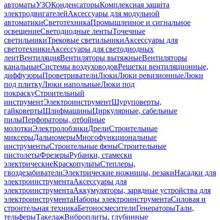
автоматы
УЗО
Конденсаторы
Комплексная защита
электродвигателей
Аксессуары для модульной
автоматики
Светотехника
Промышленное и сигнальное
освещение
Светодиодные ленты
Точечные
светильники
Трековые светильники
Аксессуары для
светотехники
Аксессуары для светодиодных
лент
Вентиляция
Вентиляторы вытяжные
Вентиляторы
канальные
Системы воздуховодов
Решетки вентиляционные,
диффузоры
Проветриватели
Люки
Люки ревизионные
Люки
под плитку
Люки напольные
Люки под
покраску
Строительный
инструмент
Электроинструмент
Шуруповерты,
гайковерты
Шлифмашины
Циркулярные, сабельные
пилы
Перфораторы, отбойные
молотки
Электролобзики
Дрели
Строительные
миксеры
Дальномеры
Многофункциональные
инструменты
Строительные фены
Строительные
пистолеты
Фрезеры
Рубанки, стамески
электрические
Краскопульты
Степлеры,
гвоздезабиватели
Электрические ножницы, резаки
Насадки для
электроинструмента
Аксессуары для
электроинструмента
Аккумуляторы, зарядные устройства для
электроинструмента
Наборы электроинструмента
Силовая и
строительная техника
Бетоносмесители
Генераторы
Тали,
тельферы
Такелаж
Виброплиты, глубинные