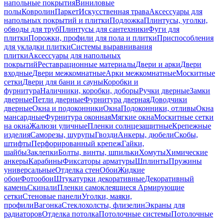
напольные покрытия
Виниловые
полы
Ковролин
Паркет
Искусственная трава
Аксессуары для
напольных покрытий и плитки
Подложка
Плинтусы, уголки,
обводы для труб
Плинтусы для сантехники
Фуги для
плитки
Порожки, профили для пола и плитки
Приспособления
для укладки плитки
Системы выравнивания
плитки
Аксессуары для напольных
покрытий
Реставрационные материалы
Двери и арки
Двери
входные
Двери межкомнатные
Арки межкомнатные
Москитные
сетки
Двери для бани и сауны
Коробки и
фурнитура
Наличники, коробки, доборы
Ручки дверные
Замки
дверные
Петли дверные
Фурнитура дверная
Доводчики
дверные
Окна и подоконники
Окна
Подоконники, отливы
Окна
мансардные
Фурнитура оконная
Мягкие окна
Москитные сетки
на окна
Жалюзи уличные
Пленки солнцезащитные
Крепежные
изделия
Саморезы, шурупы
Гвозди
Анкеры, дюбели
Скобы,
штифты
Перфорированный крепеж
Гайки,
шайбы
Заклепки
Болты, винты, шпильки
Хомуты
Химические
анкеры
Карабины
Фиксаторы арматуры
Шплинты
Пружины
универсальные
Отделка стен
Обои
Жидкие
обои
Фотообои
Штукатурки декоративные
Декоративный
камень
Скинали
Пленки самоклеящиеся
Армирующие
сетки
Стеновые панели
Уголки, маяки,
профили
Вагонка
Стеклохолсты, флизелин
Экраны для
радиаторов
Отделка потолка
Потолочные системы
Потолочные