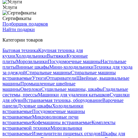
Услуги
Сертификаты
Подборщик подарков
Найти подарки
Категории товаров
Бытовая техника
Крупная техника для
кухни
Холодильники
Вытяжки
Кухонные
плиты
Морозильники
Посудомоечные машины
Настольные
плиты
Винные шкафы
Мини-холодильники
Техника для ухода
за одеждой
Стиральные машины
Стиральные машины
встраиваемые
Утюги
Отпариватели
Швейные, вышивальные
машины
Промышленные швейные
машины
Оверлоки
Сушильные машины, шкафы
Гладильные
системы, прессы
Машинки для удаления катышков
Сушилки
для обуви
Встраиваемая техника, оборудование
Варочные
панели
Духовые шкафы
Холодильники
встраиваемые
Посудомоечные машины
встраиваемые
Микроволновые печи
встраиваемые
Кофемашины встраиваемые
Комплекты
встраиваемой техники
Морозильники
встраиваемые
Измельчители пищевых отходов
Шкафы для