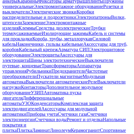
анкеры
Карабины
Фиксаторы арматуры
Шплинты
Пружины
универсальные
Электромонтажное оборудование
Розетки и
выключатели
Электрические звонки
Коробки
распределительные и подрозетники
Электропатроны
Вилки,
штепсели
Заземление
Электромонтажные
изделия
Клеммы
Средства диэлектрические
Трубки
термоусаживаемые
Изолирующие зажимы
Кабель и системы
для прокладки
Короба, трубы, металлорукав
Силовой
кабель
Наконечники, гильзы кабельные
Аксессуары для труб,
коробов
Кабельный крепеж
Арматура СИП
Электрощитовое
оборудование
Электрощиты
Аксессуары для
электрощита
Шины электротехнические
Выключатели
путевые, концевые
Трансформаторы
Аппаратура
управления
Рубильники
Предохранители
Частотные
преобразователи
Пускатели магнитные
Модульная
автоматика
Выключатели автоматические
Реле
Выключатели
нагрузки
Контакторы
Дополнительное модульное
оборудование
УЗИП
Автоматика пуска
двигателя
Дифференциальные
автоматы
УЗО
Конденсаторы
Комплексная защита
электродвигателей
Аксессуары для модульной
автоматики
Приборы учета
Счетчики газа
Счетчики
электроэнергии
Счетчики воды
Ремонт и отделка
Напольные
покрытия и
плитка
Плитка
Ламинат
Линолеум
Керамогранит
Спортивные