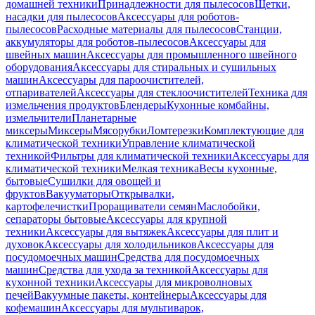
домашней техники
Принадлежности для пылесосов
Щетки,
насадки для пылесосов
Аксессуары для роботов-
пылесосов
Расходные материалы для пылесосов
Станции,
аккумуляторы для роботов-пылесосов
Аксессуары для
швейных машин
Аксессуары для промышленного швейного
оборудования
Аксессуары для стиральных и сушильных
машин
Аксессуары для пароочистителей,
отпаривателей
Аксессуары для стеклоочистителей
Техника для
измельчения продуктов
Блендеры
Кухонные комбайны,
измельчители
Планетарные
миксеры
Миксеры
Мясорубки
Ломтерезки
Комплектующие для
климатической техники
Управление климатической
техникой
Фильтры для климатической техники
Аксессуары для
климатической техники
Мелкая техника
Весы кухонные,
бытовые
Сушилки для овощей и
фруктов
Вакууматоры
Открывалки,
картофелечистки
Проращиватели семян
Маслобойки,
сепараторы бытовые
Аксессуары для крупной
техники
Аксессуары для вытяжек
Аксессуары для плит и
духовок
Аксессуары для холодильников
Аксессуары для
посудомоечных машин
Средства для посудомоечных
машин
Средства для ухода за техникой
Аксессуары для
кухонной техники
Аксессуары для микроволновых
печей
Вакуумные пакеты, контейнеры
Аксессуары для
кофемашин
Аксессуары для мультиварок,