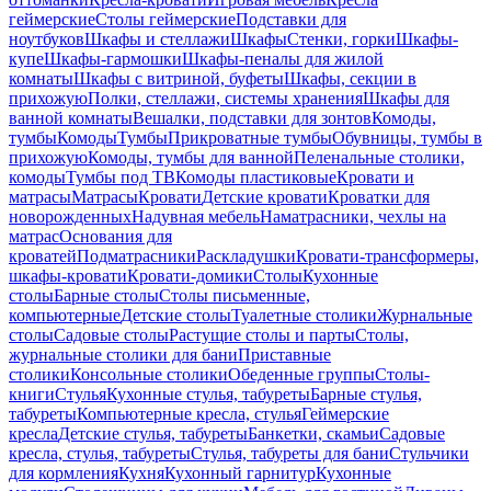
геймерские
Столы геймерские
Подставки для
ноутбуков
Шкафы и стеллажи
Шкафы
Стенки, горки
Шкафы-
купе
Шкафы-гармошки
Шкафы-пеналы для жилой
комнаты
Шкафы с витриной, буфеты
Шкафы, секции в
прихожую
Полки, стеллажи, системы хранения
Шкафы для
ванной комнаты
Вешалки, подставки для зонтов
Комоды,
тумбы
Комоды
Тумбы
Прикроватные тумбы
Обувницы, тумбы в
прихожую
Комоды, тумбы для ванной
Пеленальные столики,
комоды
Тумбы под ТВ
Комоды пластиковые
Кровати и
матрасы
Матрасы
Кровати
Детские кровати
Кроватки для
новорожденных
Надувная мебель
Наматрасники, чехлы на
матрас
Основания для
кроватей
Подматрасники
Раскладушки
Кровати-трансформеры,
шкафы-кровати
Кровати-домики
Столы
Кухонные
столы
Барные столы
Столы письменные,
компьютерные
Детские столы
Туалетные столики
Журнальные
столы
Садовые столы
Растущие столы и парты
Столы,
журнальные столики для бани
Приставные
столики
Консольные столики
Обеденные группы
Столы-
книги
Стулья
Кухонные стулья, табуреты
Барные стулья,
табуреты
Компьютерные кресла, стулья
Геймерские
кресла
Детские стулья, табуреты
Банкетки, скамьи
Садовые
кресла, стулья, табуреты
Стулья, табуреты для бани
Стульчики
для кормления
Кухня
Кухонный гарнитур
Кухонные