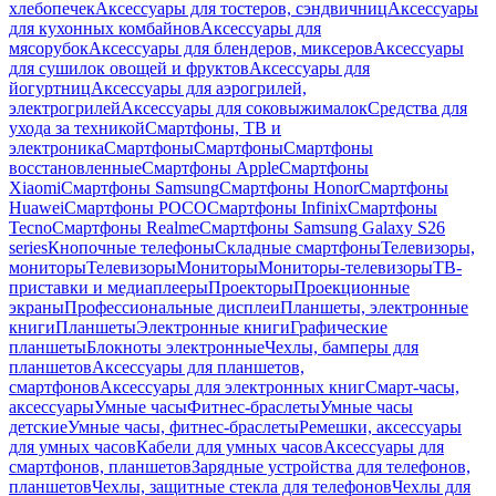
хлебопечек
Аксессуары для тостеров, сэндвичниц
Аксессуары
для кухонных комбайнов
Аксессуары для
мясорубок
Аксессуары для блендеров, миксеров
Аксессуары
для сушилок овощей и фруктов
Аксессуары для
йогуртниц
Аксессуары для аэрогрилей,
электрогрилей
Аксессуары для соковыжималок
Средства для
ухода за техникой
Смартфоны, ТВ и
электроника
Смартфоны
Смартфоны
Смартфоны
восстановленные
Смартфоны Apple
Смартфоны
Xiaomi
Смартфоны Samsung
Смартфоны Honor
Смартфоны
Huawei
Смартфоны POCO
Смартфоны Infinix
Смартфоны
Tecno
Смартфоны Realme
Смартфоны Samsung Galaxy S26
series
Кнопочные телефоны
Складные смартфоны
Телевизоры,
мониторы
Телевизоры
Мониторы
Мониторы-телевизоры
ТВ-
приставки и медиаплееры
Проекторы
Проекционные
экраны
Профессиональные дисплеи
Планшеты, электронные
книги
Планшеты
Электронные книги
Графические
планшеты
Блокноты электронные
Чехлы, бамперы для
планшетов
Аксессуары для планшетов,
смартфонов
Аксессуары для электронных книг
Смарт-часы,
аксессуары
Умные часы
Фитнес-браслеты
Умные часы
детские
Умные часы, фитнес-браслеты
Ремешки, аксессуары
для умных часов
Кабели для умных часов
Аксессуары для
смартфонов, планшетов
Зарядные устройства для телефонов,
планшетов
Чехлы, защитные стекла для телефонов
Чехлы для