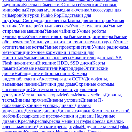
наушники
Кресла геймерские
Столы геймерские
Игровые
микрофоны
Игровая мультимедиа акустика
Аксессуары для
геймеров
Фигурки Funko Pop
Подставки для
ноутбуков
Светодиодные ленты
Лампы для мониторов
Умная
техника
Умные роботы-пылесосы
Умные телевизоры
Умные
стиральные машины
Умные чайники
Умные роботы
кулинарные
Умные вентиляторы
Умные кондиционеры
Умные
обогреватели
Умные увлажнители, очистители воздуха
Умные
отопительные котлы
Умные проветриватели
Умные радиочасы,
метеостанции
Умные кормушки и поилки для
животных
Умные напольные весы
Накопители данных
USB
Flash накопители
Внешние HDD, SSD диски
Карты
памяти
Сетевые накопители
Картридеры
Оптические
диски
Наблюдение и безопасность
Камеры
видеонаблюдения
Аксессуары для CCTV
Домофоны,
вызывные панели
Датчики для дома
Охранные системы,
сигнализации
Системы контроля и управления
доступом
Металлодетекторы
Мебель
Мягкая мебель
Диваны,
тахты
Диваны прямые
Диваны угловые
Диваны П-
образные
Кухонные уголки, диваны
Диваны
модульные
Детские диваны
Диваны садовые
Комплекты мягкой
мебели
Бескаркасные кресла-мешки и диваны
Надувные
диваны
Кресла
Кресла
Кресла-мешки и пуфы
Кресла-качалки,
кресла-маятники
Детские кресла, пуфы
Надувные кресла
Пуфы,
оттоманки
Кресла-кровати
Игровая мебель
Кресла