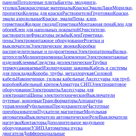
панели
Потолочные плиты
Багеты, молдинги,
уголки
Лакокрасочные материалы
Краски
Эмали
Лаки
Морилки,
пропитки
Колеры для краски
Растворители
Грунтовки
Краски,
эмали аэрозольные
Краски, эмали
Пены, клеи,
герметики
Жидкие гвозди
Герметики
Монтажная пена
Клеи для
обоев
Клеи для напольных покрытий
Очистители,
растворители
Фиксаторы резьбы
Клеи
Герметики,
пены
Электромонтажное оборудование
Розетки и
выключатели
Электрические звонки
Коробки
распределительные и подрозетники
Электропатроны
Вилки,
штепсели
Молниеприемники
Заземление
Электромонтажные
изделия
Клеммы
Средства диэлектрические
Трубки
термоусаживаемые
Изолирующие зажимы
Кабель и системы
для прокладки
Короба, трубы, металлорукав
Силовой
кабель
Наконечники, гильзы кабельные
Аксессуары для труб,
коробов
Кабельный крепеж
Арматура СИП
Электрощитовое
оборудование
Электрощиты
Аксессуары для
электрощита
Шины электротехнические
Выключатели
путевые, концевые
Трансформаторы
Аппаратура
управления
Рубильники
Предохранители
Частотные
преобразователи
Пускатели магнитные
Модульная
автоматика
Выключатели автоматические
Реле
Выключатели
нагрузки
Контакторы
Дополнительное модульное
оборудование
УЗИП
Автоматика пуска
двигателя
Дифференциальные