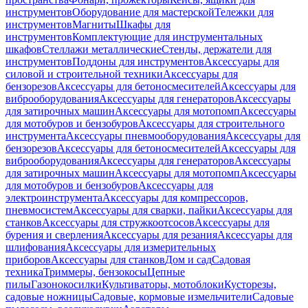
инструментов
Оборудование для мастерской
Тележки для
инструментов
Магниты
Шкафы для
инструментов
Комплектующие для инструментальных
шкафов
Стеллажи металлические
Стенды, держатели для
инструментов
Поддоны для инструментов
Аксессуары для
силовой и строительной техники
Аксессуары для
бензорезов
Аксессуары для бетоносмесителей
Аксессуары для
виброоборудования
Аксессуары для генераторов
Аксессуары
для затирочных машин
Аксессуары для мотопомп
Аксессуары
для мотобуров и бензобуров
Аксессуары для строительного
инструмента
Аксессуары пневмооборудования
Аксессуары для
бензорезов
Аксессуары для бетоносмесителей
Аксессуары для
виброоборудования
Аксессуары для генераторов
Аксессуары
для затирочных машин
Аксессуары для мотопомп
Аксессуары
для мотобуров и бензобуров
Аксессуары для
электроинструмента
Аксессуары для компрессоров,
пневмосистем
Аксессуары для сварки, пайки
Аксессуары для
станков
Аксессуары для стружкоотсосов
Аксессуары для
бурения и сверления
Аксессуары для резания
Аксессуары для
шлифования
Аксессуары для измерительных
приборов
Аксессуары для станков
Дом и сад
Садовая
техника
Триммеры, бензокосы
Цепные
пилы
Газонокосилки
Культиваторы, мотоблоки
Кусторезы,
садовые ножницы
Садовые, кормовые измельчители
Садовые