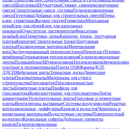
смеси
Шпатлевки
Штукатурки
Стяжки, самонивелирующие
смеси
Строительные смеси, составы
Гидроизоляционные
смеси
Грунтовки
Добавки для строительных смесей
Пены,
клеи, герметики
Жидкие гвозди
Герметики
Монтажная
пена
Клеи для обоев
Клеи для напольных
покрытий
Очистители, растворители
Фиксаторы
резьбы
Клеи
Герметики, пены
Кирпичи, блоки, тротуарная
плитка
Кирпичи
Строительные блоки
Тротуарная
плитка
Изоляционные материалы
Минеральная
вата
Экструдированный пенополистирол
Пенопласт
Пленки,
мембраны
Отражающая теплоизоляция
Гидроизоляционные
ленты
Поликарбонат
Шумоизоляция
Теплоизоляция
Звукоизоляц
плитные и пиломатериалы
Плиты OSB
Фанера
ДСП,
ЛДСП
Мебельные щиты
Террасные доски
Древесные
плиты
Пиломатериалы
Материалы для сухого
строительства
Гипсокартон
Гипсоволокнистые
листы
Цементные плиты
Профили для
гипсокартона
Комплектующие для гипсокартона
Ленты
армирующие
Уплотнительные ленты
Гипсовые и цементные
плиты
Вентиляторы вытяжные
Системы воздуховодов
Решетки
вентиляционные, диффузоры
Кровля и водосток
Черепица и
кровельные материалы
Водосточные системы
Поверхностный
водоотвод
Кровельные софиты
Доборные элементы
кровли
Гидроизоляционные