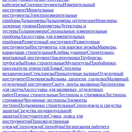
кабелерезы
Специнструменты
Измерительный
инструмент
Мерительные
инструменты
Электроизмерительные
приборы
Дальномеры
Дальномеры оптические
Нивелиры,
лазерные уровни
Пирометры
Детекторы и
тестеры
Толщиномеры
Специальные измерительные
приборы
Аксессуары для измерительных
приборов
Разметочный инструмент
Разметочные
инструменты
Инструменты для нарезки резьбы
Маркеры,
карандаши строительные
Клейма ударные
Строительно-
монтажный инструмент
Заклепочники
Труборезы,
трубогибы
Ножи строительные
Мультитулы
Пробойники,
просекатели отверстий
Ломы
Степлеры
механические
Стеклорезы
Прикаточные валики
Отделочный
инструмент
Плиткорезы
Кельмы, шпатели, гладилки
Малярный,
отделочный инструмент
Скотч, ленты малярные
Диспенсеры
для скотча
Аксессуары для малярных, отделочных
работ
Пленки строительные
Лестницы и стремянки
Лестницы,
стремянки
Чердачные лестницы
Элементы
лестниц
Подъемники строительные
Спецодежда и средства
защиты
Средства индивидуальной
защиты
Огнетушители
Сумки, пояса для
инструментов
Производственная
одежда
Спецодежда
Спецобувь
Организация рабочего
пространства
Фонари, прожекторы
Кейсы, ящики для