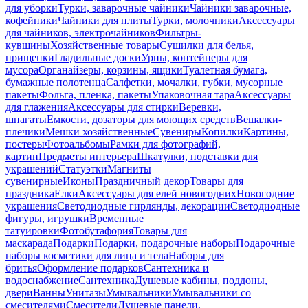
для уборки
Турки, заварочные чайники
Чайники заварочные,
кофейники
Чайники для плиты
Турки, молочники
Аксессуары
для чайников, электрочайников
Фильтры-
кувшины
Хозяйственные товары
Сушилки для белья,
прищепки
Гладильные доски
Урны, контейнеры для
мусора
Органайзеры, корзины, ящики
Туалетная бумага,
бумажные полотенца
Салфетки, мочалки, губки, мусорные
пакеты
Фольга, пленка, пакеты
Упаковочная тара
Аксессуары
для глажения
Аксессуары для стирки
Веревки,
шпагаты
Емкости, дозаторы для моющих средств
Вешалки-
плечики
Мешки хозяйственные
Сувениры
Копилки
Картины,
постеры
Фотоальбомы
Рамки для фотографий,
картин
Предметы интерьера
Шкатулки, подставки для
украшений
Статуэтки
Магниты
сувенирные
Иконы
Праздничный декор
Товары для
праздника
Елки
Аксессуары для елей новогодних
Новогодние
украшения
Светодиодные гирлянды, декорации
Светодиодные
фигуры, игрушки
Временные
татуировки
Фотобутафория
Товары для
маскарада
Подарки
Подарки, подарочные наборы
Подарочные
наборы косметики для лица и тела
Наборы для
бритья
Оформление подарков
Сантехника и
водоснабжение
Сантехника
Душевые кабины, поддоны,
двери
Ванны
Унитазы
Умывальники
Умывальники со
смесителями
Смесители
Душевые панели,