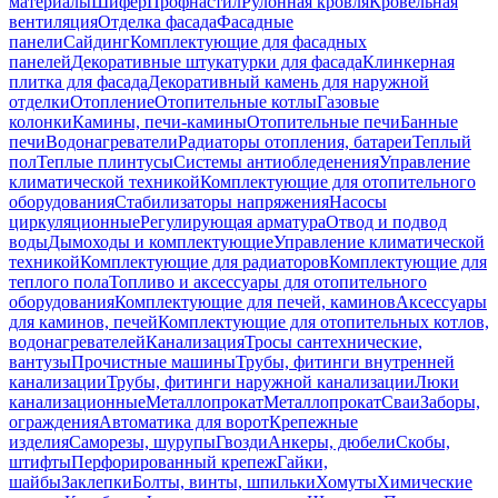
материалы
Шифер
Профнастил
Рулонная кровля
Кровельная
вентиляция
Отделка фасада
Фасадные
панели
Сайдинг
Комплектующие для фасадных
панелей
Декоративные штукатурки для фасада
Клинкерная
плитка для фасада
Декоративный камень для наружной
отделки
Отопление
Отопительные котлы
Газовые
колонки
Камины, печи-камины
Отопительные печи
Банные
печи
Водонагреватели
Радиаторы отопления, батареи
Теплый
пол
Теплые плинтусы
Системы антиобледенения
Управление
климатической техникой
Комплектующие для отопительного
оборудования
Стабилизаторы напряжения
Насосы
циркуляционные
Регулирующая арматура
Отвод и подвод
воды
Дымоходы и комплектующие
Управление климатической
техникой
Комплектующие для радиаторов
Комплектующие для
теплого пола
Топливо и аксессуары для отопительного
оборудования
Комплектующие для печей, каминов
Аксессуары
для каминов, печей
Комплектующие для отопительных котлов,
водонагревателей
Канализация
Тросы сантехнические,
вантузы
Прочистные машины
Трубы, фитинги внутренней
канализации
Трубы, фитинги наружной канализации
Люки
канализационные
Металлопрокат
Металлопрокат
Сваи
Заборы,
ограждения
Автоматика для ворот
Крепежные
изделия
Саморезы, шурупы
Гвозди
Анкеры, дюбели
Скобы,
штифты
Перфорированный крепеж
Гайки,
шайбы
Заклепки
Болты, винты, шпильки
Хомуты
Химические