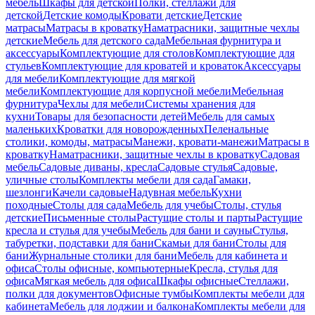
мебель
Шкафы для детской
Полки, стеллажи для
детской
Детские комоды
Кровати детские
Детские
матрасы
Матрасы в кроватку
Наматрасники, защитные чехлы
детские
Мебель для детского сада
Мебельная фурнитура и
аксессуары
Комплектующие для столов
Комплектующие для
стульев
Комплектующие для кроватей и кроваток
Аксессуары
для мебели
Комплектующие для мягкой
мебели
Комплектующие для корпусной мебели
Мебельная
фурнитура
Чехлы для мебели
Системы хранения для
кухни
Товары для безопасности детей
Мебель для самых
маленьких
Кроватки для новорожденных
Пеленальные
столики, комоды, матрасы
Манежи, кровати-манежи
Матрасы в
кроватку
Наматрасники, защитные чехлы в кроватку
Садовая
мебель
Садовые диваны, кресла
Садовые стулья
Садовые,
уличные столы
Комплекты мебели для сада
Гамаки,
шезлонги
Качели садовые
Надувная мебель
Кухни
походные
Столы для сада
Мебель для учебы
Столы, стулья
детские
Письменные столы
Растущие столы и парты
Растущие
кресла и стулья для учебы
Мебель для бани и сауны
Стулья,
табуретки, подставки для бани
Скамьи для бани
Столы для
бани
Журнальные столики для бани
Мебель для кабинета и
офиса
Столы офисные, компьютерные
Кресла, стулья для
офиса
Мягкая мебель для офиса
Шкафы офисные
Стеллажи,
полки для документов
Офисные тумбы
Комплекты мебели для
кабинета
Мебель для лоджии и балкона
Комплекты мебели для