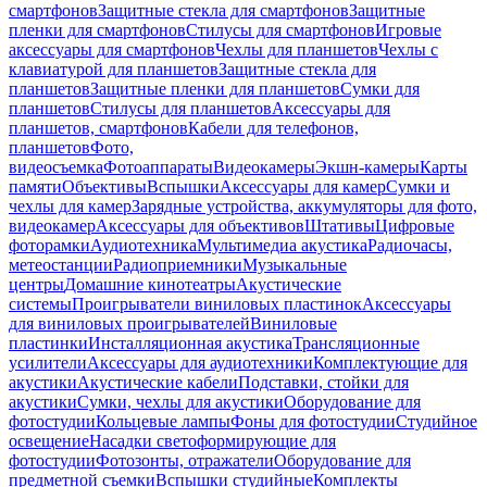
смартфонов
Защитные стекла для смартфонов
Защитные
пленки для смартфонов
Стилусы для смартфонов
Игровые
аксессуары для смартфонов
Чехлы для планшетов
Чехлы с
клавиатурой для планшетов
Защитные стекла для
планшетов
Защитные пленки для планшетов
Сумки для
планшетов
Стилусы для планшетов
Аксессуары для
планшетов, смартфонов
Кабели для телефонов,
планшетов
Фото,
видеосъемка
Фотоаппараты
Видеокамеры
Экшн-камеры
Карты
памяти
Объективы
Вспышки
Аксессуары для камер
Сумки и
чехлы для камер
Зарядные устройства, аккумуляторы для фото,
видеокамер
Аксессуары для объективов
Штативы
Цифровые
фоторамки
Аудиотехника
Мультимедиа акустика
Радиочасы,
метеостанции
Радиоприемники
Музыкальные
центры
Домашние кинотеатры
Акустические
системы
Проигрыватели виниловых пластинок
Аксессуары
для виниловых проигрывателей
Виниловые
пластинки
Инсталляционная акустика
Трансляционные
усилители
Аксессуары для аудиотехники
Комплектующие для
акустики
Акустические кабели
Подставки, стойки для
акустики
Сумки, чехлы для акустики
Оборудование для
фотостудии
Кольцевые лампы
Фоны для фотостудии
Студийное
освещение
Насадки светоформирующие для
фотостудии
Фотозонты, отражатели
Оборудование для
предметной съемки
Вспышки студийные
Комплекты