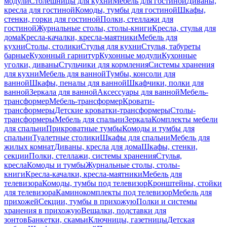
модули
Столешницы для кухни
Мебель для гостиной
Диваны,
кресла для гостиной
Комоды, тумбы для гостиной
Шкафы,
стенки, горки для гостиной
Полки, стеллажи для
гостиной
Журнальные столы, столы-книги
Кресла, стулья для
дома
Кресла-качалки, кресла-маятники
Мебель для
кухни
Столы, столики
Стулья для кухни
Стулья, табуреты
барные
Кухонный гарнитур
Кухонные модули
Кухонные
уголки, диваны
Стульчики для кормления
Системы хранения
для кухни
Мебель для ванной
Тумбы, консоли для
ванной
Шкафы, пеналы для ванной
Шкафчики, полки для
ванной
Зеркала для ванной
Аксессуары для ванной
Мебель-
трансформер
Мебель-трансформер
Кровати-
трансформеры
Детские кроватки-трансформеры
Столы-
трансформеры
Мебель для спальни
Зеркала
Комплекты мебели
для спальни
Прикроватные тумбы
Комоды и тумбы для
спальни
Туалетные столики
Шкафы для спальни
Мебель для
жилых комнат
Диваны, кресла для дома
Шкафы, стенки,
секции
Полки, стеллажи, системы хранения
Стулья,
кресла
Комоды и тумбы
Журнальные столы, столы-
книги
Кресла-качалки, кресла-маятники
Мебель для
телевизора
Комоды, тумбы под телевизор
Кронштейны, стойки
для телевизора
Каминокомплекты под телевизор
Мебель для
прихожей
Секции, тумбы в прихожую
Полки и системы
хранения в прихожую
Вешалки, подставки для
зонтов
Банкетки, скамьи
Ключницы, газетницы
Детская