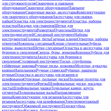
для стружкоотсосов
Сварочное и паяльное
оборудование
Сварочное оборудование
Паяльное
оборудование
Сварочные маски, аксессуары
Комплектующие
для сварочного оборудования
Аксессуары для сварки,
пайки
Оснастка для электроинструмента
Оснастка, наборы
оснастки
Насадки для граверов
Щетки для
электроинструмента
Развертки
Пуансоны
Щетки для
электродвигателей
Слесарный инструмент
Наборы
инструментов
Головки, биты
Гаечные ключи
Отвертки, наборы
отверток
Ножницы слесарные
Клещи строительные
Зубила,
керны, выколотки
Щетки слесарные
Оснастка и аксессуары для
бурения и сверления
Сверла, буры, зенкеры
Коронки
Зубила для
электроинструмента
Аксессуары для бурения и
сверления
Столярный инструмент
Тиски, струбцины,
гейферные зажимы
Ручные пилы, ножовки
Молотки, кувалды,
киянки
Напильники
Ручные стамески
Рубанки, рашпили
ручные
Оснастка и аксессуары для резания и
шлифования
Отрезные, пильные диски
Пильные полотна для
электроинструмента
Фрезы
Шлифовальные диски, насадки,
листы
Шлифовальные чашки
Точильные камни, круги,
сегменты
Полировальные валы
Направляющие
шины
Комплектующие для резания
Аксессуары для
резания
Аксессуары для шлифования
Электромонтажный
инструмент
Обжимной инструмент
Плоскогубцы,
круглогубцы
Кусачки, болторезы,