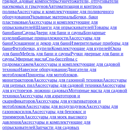
грядки
Садовые компостеры
Уничтожители, отпугиватели
насекомых и грызунов
Автоматизация и контроль
полива
Аксессуары и комплектующие для поливочного
оборудования
Укрывные материалы
Бочки, баки
пластиковые
Аксессуары и комплектующие для
опрыскивателей
Шланги для опрыскивателей
Товары для
бани
Бани
Сауны
Двери для бани и сауны
Бондарные
изделия
Банные принадлежности
Аксессуары для
бани
Оснащение и декор для бани
Измерительные приборы для
бани
Фитобочки, купели
Комплектующие для купелей
Окна
для бани
Мебель для бани и сауны
Ручки дверные для бани и
сауны
Эфирные масла
Спа-бассейны с
гидромассажем
Аксессуары и комплектующие для садовой
техники
Навесное оборудование
Двигатели для
мотоблоков
Прицепы для мотоблоков,
минитракторов
Аксессуары для газонной техники
Аксессуары
для цепных пил
Аксессуары для садовой техники
Аксессуары
для кусторезов, ножниц садовых
Моторные масла для садовой
техники
Аксессуары для аэратоторов и
скарификаторов
Аксессуары для культиваторов и
мотоблоков
Аксессуары для воздуходувок
Аксессуары для
газонокосилок
Аксессуары для бензокос и
триммеров
Аксессуары для моек высокого
давления
Аксессуары и комплектующие для
опрыскивателей
Запчасти для садовых