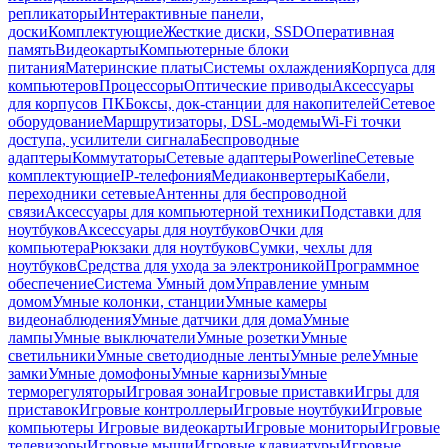
репликаторы
Интерактивные панели,
доски
Комплектующие
Жесткие диски, SSD
Оперативная
память
Видеокарты
Компьютерные блоки
питания
Материнские платы
Системы охлаждения
Корпуса для
компьютеров
Процессоры
Оптические приводы
Аксессуары
для корпусов ПК
Боксы, док-станции для накопителей
Сетевое
оборудование
Маршрутизаторы, DSL-модемы
Wi-Fi точки
доступа, усилители сигнала
Беспроводные
адаптеры
Коммутаторы
Сетевые адаптеры
Powerline
Сетевые
комплектующие
IP-телефония
Медиаконвертеры
Кабели,
переходники сетевые
Антенны для беспроводной
связи
Аксессуары для компьютерной техники
Подставки для
ноутбуков
Аксессуары для ноутбуков
Очки для
компьютера
Рюкзаки для ноутбуков
Сумки, чехлы для
ноутбуков
Средства для ухода за электроникой
Программное
обеспечение
Система Умный дом
Управление умным
домом
Умные колонки, станции
Умные камеры
видеонаблюдения
Умные датчики для дома
Умные
лампы
Умные выключатели
Умные розетки
Умные
светильники
Умные светодиодные ленты
Умные реле
Умные
замки
Умные домофоны
Умные карнизы
Умные
терморегуляторы
Игровая зона
Игровые приставки
Игры для
приставок
Игровые контроллеры
Игровые ноутбуки
Игровые
компьютеры
Игровые видеокарты
Игровые мониторы
Игровые
телевизоры
Игровые мыши
Игровые клавиатуры
Игровые