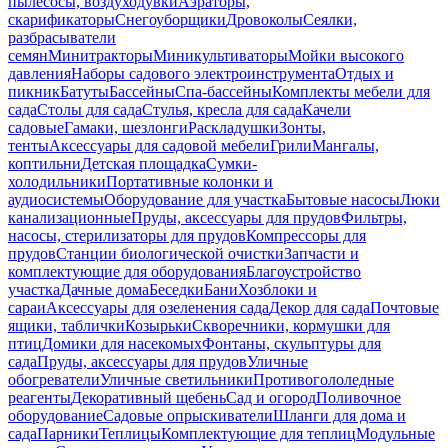
пылесосы, воздуходувки
Аэраторы,
скарификаторы
Снегоуборщики
Дровоколы
Сеялки,
разбрасыватели
семян
Минитракторы
Миникультиваторы
Мойки высокого
давления
Наборы садового электроинструмента
Отдых и
пикник
Батуты
Бассейны
Спа-бассейны
Комплекты мебели для
сада
Столы для сада
Стулья, кресла для сада
Качели
садовые
Гамаки, шезлонги
Раскладушки
Зонты,
тенты
Аксессуары для садовой мебели
Грили
Мангалы,
коптильни
Детская площадка
Сумки-
холодильники
Портативные колонки и
аудиосистемы
Оборудование для участка
Бытовые насосы
Люки
канализационные
Пруды, аксессуары для прудов
Фильтры,
насосы, стерилизаторы для прудов
Компрессоры для
прудов
Станции биологической очистки
Запчасти и
комплектующие для оборудования
Благоустройство
участка
Дачные дома
Беседки
Бани
Хозблоки и
сараи
Аксессуары для озеленения сада
Декор для сада
Почтовые
ящики, таблички
Козырьки
Скворечники, кормушки для
птиц
Домики для насекомых
Фонтаны, скульптуры для
сада
Пруды, аксессуары для прудов
Уличные
обогреватели
Уличные светильники
Противогололедные
реагенты
Декоративный щебень
Сад и огород
Поливочное
оборудование
Садовые опрыскиватели
Шланги для дома и
сада
Парники
Теплицы
Комплектующие для теплиц
Модульные