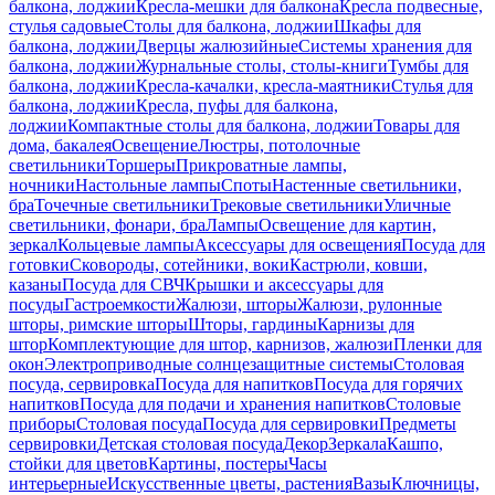
балкона, лоджии
Кресла-мешки для балкона
Кресла подвесные,
стулья садовые
Столы для балкона, лоджии
Шкафы для
балкона, лоджии
Дверцы жалюзийные
Системы хранения для
балкона, лоджии
Журнальные столы, столы-книги
Тумбы для
балкона, лоджии
Кресла-качалки, кресла-маятники
Стулья для
балкона, лоджии
Кресла, пуфы для балкона,
лоджии
Компактные столы для балкона, лоджии
Товары для
дома, бакалея
Освещение
Люстры, потолочные
светильники
Торшеры
Прикроватные лампы,
ночники
Настольные лампы
Споты
Настенные светильники,
бра
Точечные светильники
Трековые светильники
Уличные
светильники, фонари, бра
Лампы
Освещение для картин,
зеркал
Кольцевые лампы
Аксессуары для освещения
Посуда для
готовки
Сковороды, сотейники, воки
Кастрюли, ковши,
казаны
Посуда для СВЧ
Крышки и аксессуары для
посуды
Гастроемкости
Жалюзи, шторы
Жалюзи, рулонные
шторы, римские шторы
Шторы, гардины
Карнизы для
штор
Комплектующие для штор, карнизов, жалюзи
Пленки для
окон
Электроприводные солнцезащитные системы
Столовая
посуда, сервировка
Посуда для напитков
Посуда для горячих
напитков
Посуда для подачи и хранения напитков
Столовые
приборы
Столовая посуда
Посуда для сервировки
Предметы
сервировки
Детская столовая посуда
Декор
Зеркала
Кашпо,
стойки для цветов
Картины, постеры
Часы
интерьерные
Искусственные цветы, растения
Вазы
Ключницы,