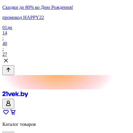
Скидки до 80% ко Дню Рождения!
промокод HAPPY22
01
дн
14
:
40
:
27
Каталог товаров