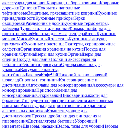
аксессуары для ковров
Коврики, наборы ковриков
Ковровые
дорожки
Циновки
Покрытия напольные
тафтинговые
Защитные, грязезащитные коврики
Кухонные
принадлежности
Кухонные приборы
Терки,
овощерезки
Разделочные доски
Кухонные термометры,
таймеры
Дуршлаги, сита, воронки
Формы, приборы для
приготовления
Молотки для мяса, тендерайзеры
Кухонные
мелочи
Миски
Кухонный текстиль
Кухонные фартуки,
прихватки
Кухонные полотенца
Скатерти, сервировочные
салфетки
Организация хранения на кухне
Посуда для
хранения
Органайзеры для кухни
Органайзеры для
специй
Посуда для ланча
Полки и аксессуары на
рейлинги
Рейлинги для кухни
Одноразовая посуда,
упаковка
Вакуумные пакеты,
контейнеры
Бакалея
Кофе
Чай
Цикорий, какао, горячий
шоколад
Сиропы и топпинги
Консервирование и
дистилляция
Автоклавы для консервирования
Аксессуары для
консервирования
Приспособления для
консервирования
Открывалки
Пивоварни
Емкости для
брожения
Ингредиенты для приготовления алкогольных
напитков
Аксессуары для приготовления и хранения
алкогольных напитков
Комплектующие для
дистилляторов
Прессы, дробилки для виноделия и
пивоварения
Дистилляторы бытовые
Уборочный
инвентарь
Швабры, насадки
Ведра, тазы для уборки
Наборы