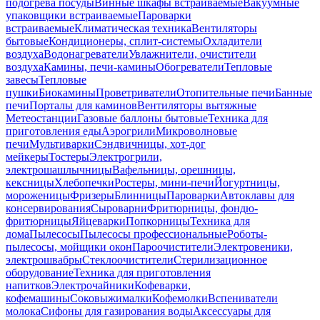
подогрева посуды
Винные шкафы встраиваемые
Вакуумные
упаковщики встраиваемые
Пароварки
встраиваемые
Климатическая техника
Вентиляторы
бытовые
Кондиционеры, сплит-системы
Охладители
воздуха
Водонагреватели
Увлажнители, очистители
воздуха
Камины, печи-камины
Обогреватели
Тепловые
завесы
Тепловые
пушки
Биокамины
Проветриватели
Отопительные печи
Банные
печи
Порталы для каминов
Вентиляторы вытяжные
Метеостанции
Газовые баллоны бытовые
Техника для
приготовления еды
Аэрогрили
Микроволновые
печи
Мультиварки
Сэндвичницы, хот-дог
мейкеры
Тостеры
Электрогрили,
электрошашлычницы
Вафельницы, орешницы,
кексницы
Хлебопечки
Ростеры, мини-печи
Йогуртницы,
мороженицы
Фризеры
Блинницы
Пароварки
Автоклавы для
консервирования
Сыроварни
Фритюрницы, фондю-
фритюрницы
Яйцеварки
Попкорницы
Техника для
дома
Пылесосы
Пылесосы профессиональные
Роботы-
пылесосы, мойщики окон
Пароочистители
Электровеники,
электрошвабры
Стеклоочистители
Стерилизационное
оборудование
Техника для приготовления
напитков
Электрочайники
Кофеварки,
кофемашины
Соковыжималки
Кофемолки
Вспениватели
молока
Сифоны для газирования воды
Аксессуары для