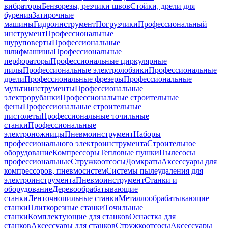
вибраторы
Бензорезы, резчики швов
Стойки, дрели для
бурения
Затирочные
машины
Гидроинструмент
Погрузчики
Профессиональный
инструмент
Профессиональные
шуруповерты
Профессиональные
шлифмашины
Профессиональные
перфораторы
Профессиональные циркулярные
пилы
Профессиональные электролобзики
Профессиональные
дрели
Профессиональные фрезеры
Профессиональные
мультиинструменты
Профессиональные
электрорубанки
Профессиональные строительные
фены
Профессиональные строительные
пистолеты
Профессиональные точильные
станки
Профессиональные
электроножницы
Пневмоинструмент
Наборы
профессионального электроинструмента
Строительное
оборудование
Компрессоры
Тепловые пушки
Пылесосы
профессиональные
Стружкоотсосы
Домкраты
Аксессуары для
компрессоров, пневмосистем
Системы пылеудаления для
электроинструмента
Пневмоинструмент
Станки и
оборудование
Деревообрабатывающие
станки
Ленточнопильные станки
Металлообрабатывающие
станки
Плиткорезные станки
Точильные
станки
Комплектующие для станков
Оснастка для
станков
Аксессуары для станков
Стружкоотсосы
Аксессуары