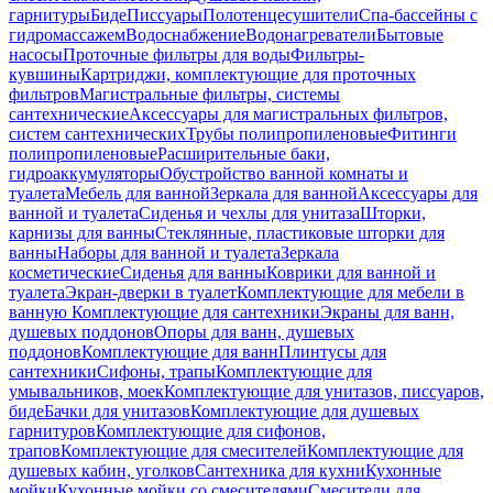
гарнитуры
Биде
Писсуары
Полотенцесушители
Спа-бассейны с
гидромассажем
Водоснабжение
Водонагреватели
Бытовые
насосы
Проточные фильтры для воды
Фильтры-
кувшины
Картриджи, комплектующие для проточных
фильтров
Магистральные фильтры, системы
сантехнические
Аксессуары для магистральных фильтров,
систем сантехнических
Трубы полипропиленовые
Фитинги
полипропиленовые
Расширительные баки,
гидроаккумуляторы
Обустройство ванной комнаты и
туалета
Мебель для ванной
Зеркала для ванной
Аксессуары для
ванной и туалета
Сиденья и чехлы для унитаза
Шторки,
карнизы для ванны
Стеклянные, пластиковые шторки для
ванны
Наборы для ванной и туалета
Зеркала
косметические
Сиденья для ванны
Коврики для ванной и
туалета
Экран-дверки в туалет
Комплектующие для мебели в
ванную
Комплектующие для сантехники
Экраны для ванн,
душевых поддонов
Опоры для ванн, душевых
поддонов
Комплектующие для ванн
Плинтусы для
сантехники
Сифоны, трапы
Комплектующие для
умывальников, моек
Комплектующие для унитазов, писсуаров,
биде
Бачки для унитазов
Комплектующие для душевых
гарнитуров
Комплектующие для сифонов,
трапов
Комплектующие для смесителей
Комплектующие для
душевых кабин, уголков
Сантехника для кухни
Кухонные
мойки
Кухонные мойки со смесителями
Смесители для