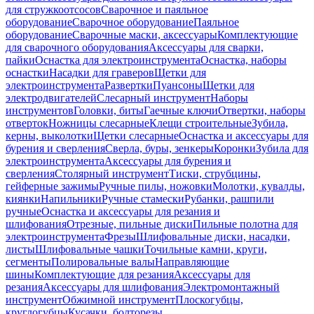
для стружкоотсосов
Сварочное и паяльное
оборудование
Сварочное оборудование
Паяльное
оборудование
Сварочные маски, аксессуары
Комплектующие
для сварочного оборудования
Аксессуары для сварки,
пайки
Оснастка для электроинструмента
Оснастка, наборы
оснастки
Насадки для граверов
Щетки для
электроинструмента
Развертки
Пуансоны
Щетки для
электродвигателей
Слесарный инструмент
Наборы
инструментов
Головки, биты
Гаечные ключи
Отвертки, наборы
отверток
Ножницы слесарные
Клещи строительные
Зубила,
керны, выколотки
Щетки слесарные
Оснастка и аксессуары для
бурения и сверления
Сверла, буры, зенкеры
Коронки
Зубила для
электроинструмента
Аксессуары для бурения и
сверления
Столярный инструмент
Тиски, струбцины,
гейферные зажимы
Ручные пилы, ножовки
Молотки, кувалды,
киянки
Напильники
Ручные стамески
Рубанки, рашпили
ручные
Оснастка и аксессуары для резания и
шлифования
Отрезные, пильные диски
Пильные полотна для
электроинструмента
Фрезы
Шлифовальные диски, насадки,
листы
Шлифовальные чашки
Точильные камни, круги,
сегменты
Полировальные валы
Направляющие
шины
Комплектующие для резания
Аксессуары для
резания
Аксессуары для шлифования
Электромонтажный
инструмент
Обжимной инструмент
Плоскогубцы,
круглогубцы
Кусачки, болторезы,