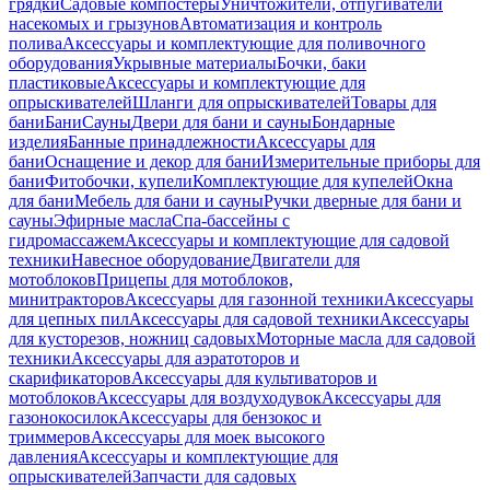
грядки
Садовые компостеры
Уничтожители, отпугиватели
насекомых и грызунов
Автоматизация и контроль
полива
Аксессуары и комплектующие для поливочного
оборудования
Укрывные материалы
Бочки, баки
пластиковые
Аксессуары и комплектующие для
опрыскивателей
Шланги для опрыскивателей
Товары для
бани
Бани
Сауны
Двери для бани и сауны
Бондарные
изделия
Банные принадлежности
Аксессуары для
бани
Оснащение и декор для бани
Измерительные приборы для
бани
Фитобочки, купели
Комплектующие для купелей
Окна
для бани
Мебель для бани и сауны
Ручки дверные для бани и
сауны
Эфирные масла
Спа-бассейны с
гидромассажем
Аксессуары и комплектующие для садовой
техники
Навесное оборудование
Двигатели для
мотоблоков
Прицепы для мотоблоков,
минитракторов
Аксессуары для газонной техники
Аксессуары
для цепных пил
Аксессуары для садовой техники
Аксессуары
для кусторезов, ножниц садовых
Моторные масла для садовой
техники
Аксессуары для аэратоторов и
скарификаторов
Аксессуары для культиваторов и
мотоблоков
Аксессуары для воздуходувок
Аксессуары для
газонокосилок
Аксессуары для бензокос и
триммеров
Аксессуары для моек высокого
давления
Аксессуары и комплектующие для
опрыскивателей
Запчасти для садовых