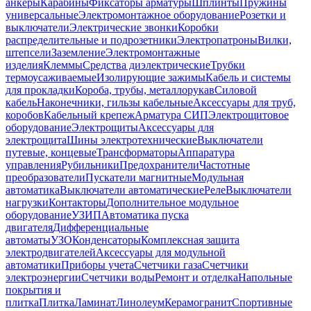
анкеры
Карабины
Фиксаторы арматуры
Шплинты
Пружины
универсальные
Электромонтажное оборудование
Розетки и
выключатели
Электрические звонки
Коробки
распределительные и подрозетники
Электропатроны
Вилки,
штепсели
Заземление
Электромонтажные
изделия
Клеммы
Средства диэлектрические
Трубки
термоусаживаемые
Изолирующие зажимы
Кабель и системы
для прокладки
Короба, трубы, металлорукав
Силовой
кабель
Наконечники, гильзы кабельные
Аксессуары для труб,
коробов
Кабельный крепеж
Арматура СИП
Электрощитовое
оборудование
Электрощиты
Аксессуары для
электрощита
Шины электротехнические
Выключатели
путевые, концевые
Трансформаторы
Аппаратура
управления
Рубильники
Предохранители
Частотные
преобразователи
Пускатели магнитные
Модульная
автоматика
Выключатели автоматические
Реле
Выключатели
нагрузки
Контакторы
Дополнительное модульное
оборудование
УЗИП
Автоматика пуска
двигателя
Дифференциальные
автоматы
УЗО
Конденсаторы
Комплексная защита
электродвигателей
Аксессуары для модульной
автоматики
Приборы учета
Счетчики газа
Счетчики
электроэнергии
Счетчики воды
Ремонт и отделка
Напольные
покрытия и
плитка
Плитка
Ламинат
Линолеум
Керамогранит
Спортивные