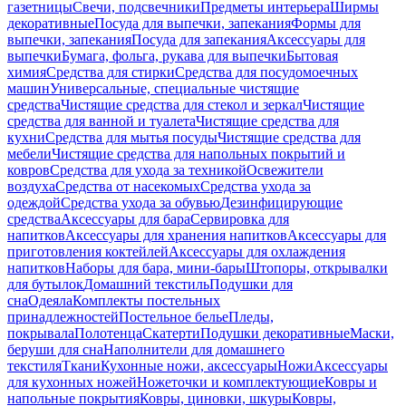
газетницы
Свечи, подсвечники
Предметы интерьера
Ширмы
декоративные
Посуда для выпечки, запекания
Формы для
выпечки, запекания
Посуда для запекания
Аксессуары для
выпечки
Бумага, фольга, рукава для выпечки
Бытовая
химия
Средства для стирки
Средства для посудомоечных
машин
Универсальные, специальные чистящие
средства
Чистящие средства для стекол и зеркал
Чистящие
средства для ванной и туалета
Чистящие средства для
кухни
Средства для мытья посуды
Чистящие средства для
мебели
Чистящие средства для напольных покрытий и
ковров
Средства для ухода за техникой
Освежители
воздуха
Средства от насекомых
Средства ухода за
одеждой
Средства ухода за обувью
Дезинфицирующие
средства
Аксессуары для бара
Сервировка для
напитков
Аксессуары для хранения напитков
Аксессуары для
приготовления коктейлей
Аксессуары для охлаждения
напитков
Наборы для бара, мини-бары
Штопоры, открывалки
для бутылок
Домашний текстиль
Подушки для
сна
Одеяла
Комплекты постельных
принадлежностей
Постельное белье
Пледы,
покрывала
Полотенца
Скатерти
Подушки декоративные
Маски,
беруши для сна
Наполнители для домашнего
текстиля
Ткани
Кухонные ножи, аксессуары
Ножи
Аксессуары
для кухонных ножей
Ножеточки и комплектующие
Ковры и
напольные покрытия
Ковры, циновки, шкуры
Ковры,