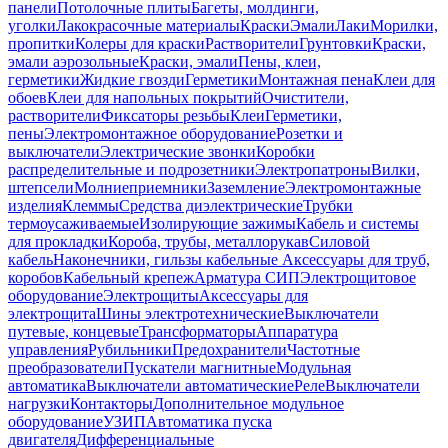
панели
Потолочные плиты
Багеты, молдинги,
уголки
Лакокрасочные материалы
Краски
Эмали
Лаки
Морилки,
пропитки
Колеры для краски
Растворители
Грунтовки
Краски,
эмали аэрозольные
Краски, эмали
Пены, клеи,
герметики
Жидкие гвозди
Герметики
Монтажная пена
Клеи для
обоев
Клеи для напольных покрытий
Очистители,
растворители
Фиксаторы резьбы
Клеи
Герметики,
пены
Электромонтажное оборудование
Розетки и
выключатели
Электрические звонки
Коробки
распределительные и подрозетники
Электропатроны
Вилки,
штепсели
Молниеприемники
Заземление
Электромонтажные
изделия
Клеммы
Средства диэлектрические
Трубки
термоусаживаемые
Изолирующие зажимы
Кабель и системы
для прокладки
Короба, трубы, металлорукав
Силовой
кабель
Наконечники, гильзы кабельные
Аксессуары для труб,
коробов
Кабельный крепеж
Арматура СИП
Электрощитовое
оборудование
Электрощиты
Аксессуары для
электрощита
Шины электротехнические
Выключатели
путевые, концевые
Трансформаторы
Аппаратура
управления
Рубильники
Предохранители
Частотные
преобразователи
Пускатели магнитные
Модульная
автоматика
Выключатели автоматические
Реле
Выключатели
нагрузки
Контакторы
Дополнительное модульное
оборудование
УЗИП
Автоматика пуска
двигателя
Дифференциальные