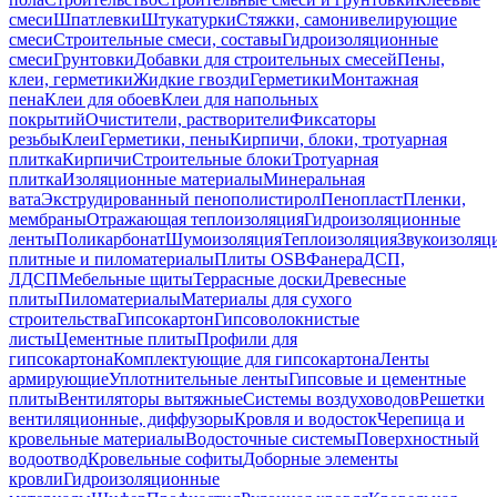
смеси
Шпатлевки
Штукатурки
Стяжки, самонивелирующие
смеси
Строительные смеси, составы
Гидроизоляционные
смеси
Грунтовки
Добавки для строительных смесей
Пены,
клеи, герметики
Жидкие гвозди
Герметики
Монтажная
пена
Клеи для обоев
Клеи для напольных
покрытий
Очистители, растворители
Фиксаторы
резьбы
Клеи
Герметики, пены
Кирпичи, блоки, тротуарная
плитка
Кирпичи
Строительные блоки
Тротуарная
плитка
Изоляционные материалы
Минеральная
вата
Экструдированный пенополистирол
Пенопласт
Пленки,
мембраны
Отражающая теплоизоляция
Гидроизоляционные
ленты
Поликарбонат
Шумоизоляция
Теплоизоляция
Звукоизоляц
плитные и пиломатериалы
Плиты OSB
Фанера
ДСП,
ЛДСП
Мебельные щиты
Террасные доски
Древесные
плиты
Пиломатериалы
Материалы для сухого
строительства
Гипсокартон
Гипсоволокнистые
листы
Цементные плиты
Профили для
гипсокартона
Комплектующие для гипсокартона
Ленты
армирующие
Уплотнительные ленты
Гипсовые и цементные
плиты
Вентиляторы вытяжные
Системы воздуховодов
Решетки
вентиляционные, диффузоры
Кровля и водосток
Черепица и
кровельные материалы
Водосточные системы
Поверхностный
водоотвод
Кровельные софиты
Доборные элементы
кровли
Гидроизоляционные