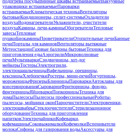
подогрева посуды
Винные шкафы встраиваемые
Вакуумные
упаковщики встраиваемые
Пароварки
встраиваемые
Климатическая техника
Вентиляторы
бытовые
Кондиционеры, сплит-системы
Охладители
воздуха
Водонагреватели
Увлажнители, очистители
воздуха
Камины, печи-камины
Обогреватели
Тепловые
завесы
Тепловые
пушки
Биокамины
Проветриватели
Отопительные печи
Банные
печи
Порталы для каминов
Вентиляторы вытяжные
Метеостанции
Газовые баллоны бытовые
Техника для
приготовления еды
Аэрогрили
Микроволновые
печи
Мультиварки
Сэндвичницы, хот-дог
мейкеры
Тостеры
Электрогрили,
электрошашлычницы
Вафельницы, орешницы,
кексницы
Хлебопечки
Ростеры, мини-печи
Йогуртницы,
мороженицы
Фризеры
Блинницы
Пароварки
Автоклавы для
консервирования
Сыроварни
Фритюрницы, фондю-
фритюрницы
Яйцеварки
Попкорницы
Техника для
дома
Пылесосы
Пылесосы профессиональные
Роботы-
пылесосы, мойщики окон
Пароочистители
Электровеники,
электрошвабры
Стеклоочистители
Стерилизационное
оборудование
Техника для приготовления
напитков
Электрочайники
Кофеварки,
кофемашины
Соковыжималки
Кофемолки
Вспениватели
молока
Сифоны для газирования воды
Аксессуары для