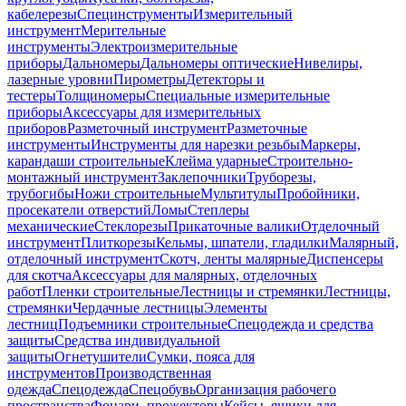
кабелерезы
Специнструменты
Измерительный
инструмент
Мерительные
инструменты
Электроизмерительные
приборы
Дальномеры
Дальномеры оптические
Нивелиры,
лазерные уровни
Пирометры
Детекторы и
тестеры
Толщиномеры
Специальные измерительные
приборы
Аксессуары для измерительных
приборов
Разметочный инструмент
Разметочные
инструменты
Инструменты для нарезки резьбы
Маркеры,
карандаши строительные
Клейма ударные
Строительно-
монтажный инструмент
Заклепочники
Труборезы,
трубогибы
Ножи строительные
Мультитулы
Пробойники,
просекатели отверстий
Ломы
Степлеры
механические
Стеклорезы
Прикаточные валики
Отделочный
инструмент
Плиткорезы
Кельмы, шпатели, гладилки
Малярный,
отделочный инструмент
Скотч, ленты малярные
Диспенсеры
для скотча
Аксессуары для малярных, отделочных
работ
Пленки строительные
Лестницы и стремянки
Лестницы,
стремянки
Чердачные лестницы
Элементы
лестниц
Подъемники строительные
Спецодежда и средства
защиты
Средства индивидуальной
защиты
Огнетушители
Сумки, пояса для
инструментов
Производственная
одежда
Спецодежда
Спецобувь
Организация рабочего
пространства
Фонари, прожекторы
Кейсы, ящики для