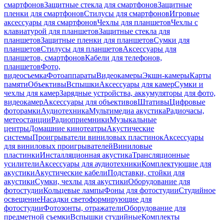
смартфонов
Защитные стекла для смартфонов
Защитные
пленки для смартфонов
Стилусы для смартфонов
Игровые
аксессуары для смартфонов
Чехлы для планшетов
Чехлы с
клавиатурой для планшетов
Защитные стекла для
планшетов
Защитные пленки для планшетов
Сумки для
планшетов
Стилусы для планшетов
Аксессуары для
планшетов, смартфонов
Кабели для телефонов,
планшетов
Фото,
видеосъемка
Фотоаппараты
Видеокамеры
Экшн-камеры
Карты
памяти
Объективы
Вспышки
Аксессуары для камер
Сумки и
чехлы для камер
Зарядные устройства, аккумуляторы для фото,
видеокамер
Аксессуары для объективов
Штативы
Цифровые
фоторамки
Аудиотехника
Мультимедиа акустика
Радиочасы,
метеостанции
Радиоприемники
Музыкальные
центры
Домашние кинотеатры
Акустические
системы
Проигрыватели виниловых пластинок
Аксессуары
для виниловых проигрывателей
Виниловые
пластинки
Инсталляционная акустика
Трансляционные
усилители
Аксессуары для аудиотехники
Комплектующие для
акустики
Акустические кабели
Подставки, стойки для
акустики
Сумки, чехлы для акустики
Оборудование для
фотостудии
Кольцевые лампы
Фоны для фотостудии
Студийное
освещение
Насадки светоформирующие для
фотостудии
Фотозонты, отражатели
Оборудование для
предметной съемки
Вспышки студийные
Комплекты