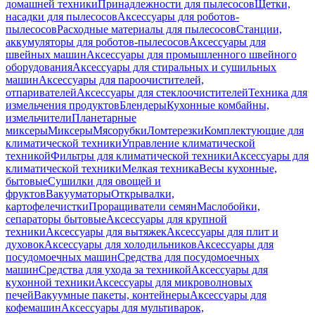
домашней техники
Принадлежности для пылесосов
Щетки,
насадки для пылесосов
Аксессуары для роботов-
пылесосов
Расходные материалы для пылесосов
Станции,
аккумуляторы для роботов-пылесосов
Аксессуары для
швейных машин
Аксессуары для промышленного швейного
оборудования
Аксессуары для стиральных и сушильных
машин
Аксессуары для пароочистителей,
отпаривателей
Аксессуары для стеклоочистителей
Техника для
измельчения продуктов
Блендеры
Кухонные комбайны,
измельчители
Планетарные
миксеры
Миксеры
Мясорубки
Ломтерезки
Комплектующие для
климатической техники
Управление климатической
техникой
Фильтры для климатической техники
Аксессуары для
климатической техники
Мелкая техника
Весы кухонные,
бытовые
Сушилки для овощей и
фруктов
Вакууматоры
Открывалки,
картофелечистки
Проращиватели семян
Маслобойки,
сепараторы бытовые
Аксессуары для крупной
техники
Аксессуары для вытяжек
Аксессуары для плит и
духовок
Аксессуары для холодильников
Аксессуары для
посудомоечных машин
Средства для посудомоечных
машин
Средства для ухода за техникой
Аксессуары для
кухонной техники
Аксессуары для микроволновых
печей
Вакуумные пакеты, контейнеры
Аксессуары для
кофемашин
Аксессуары для мультиварок,