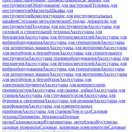
инструментов
Оборудование для мастерской
Тележки для
инструментов
Магниты
Шкафы для
инструментов
Комплектующие для инструментальных
шкафов
Стеллажи металлические
Стенды, держатели для
инструментов
Поддоны для инструментов
Аксессуары для
силовой и строительной техники
Аксессуары для
бензорезов
Аксессуары для бетоносмесителей
Аксессуары для
виброоборудования
Аксессуары для генераторов
Аксессуары
для затирочных машин
Аксессуары для мотопомп
Аксессуары
для мотобуров и бензобуров
Аксессуары для строительного
инструмента
Аксессуары пневмооборудования
Аксессуары для
бензорезов
Аксессуары для бетоносмесителей
Аксессуары для
виброоборудования
Аксессуары для генераторов
Аксессуары
для затирочных машин
Аксессуары для мотопомп
Аксессуары
для мотобуров и бензобуров
Аксессуары для
электроинструмента
Аксессуары для компрессоров,
пневмосистем
Аксессуары для сварки, пайки
Аксессуары для
станков
Аксессуары для стружкоотсосов
Аксессуары для
бурения и сверления
Аксессуары для резания
Аксессуары для
шлифования
Аксессуары для измерительных
приборов
Аксессуары для станков
Дом и сад
Садовая
техника
Триммеры, бензокосы
Цепные
пилы
Газонокосилки
Культиваторы, мотоблоки
Кусторезы,
садовые ножницы
Садовые, кормовые измельчители
Садовые