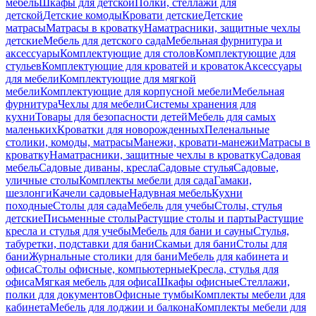
мебель
Шкафы для детской
Полки, стеллажи для
детской
Детские комоды
Кровати детские
Детские
матрасы
Матрасы в кроватку
Наматрасники, защитные чехлы
детские
Мебель для детского сада
Мебельная фурнитура и
аксессуары
Комплектующие для столов
Комплектующие для
стульев
Комплектующие для кроватей и кроваток
Аксессуары
для мебели
Комплектующие для мягкой
мебели
Комплектующие для корпусной мебели
Мебельная
фурнитура
Чехлы для мебели
Системы хранения для
кухни
Товары для безопасности детей
Мебель для самых
маленьких
Кроватки для новорожденных
Пеленальные
столики, комоды, матрасы
Манежи, кровати-манежи
Матрасы в
кроватку
Наматрасники, защитные чехлы в кроватку
Садовая
мебель
Садовые диваны, кресла
Садовые стулья
Садовые,
уличные столы
Комплекты мебели для сада
Гамаки,
шезлонги
Качели садовые
Надувная мебель
Кухни
походные
Столы для сада
Мебель для учебы
Столы, стулья
детские
Письменные столы
Растущие столы и парты
Растущие
кресла и стулья для учебы
Мебель для бани и сауны
Стулья,
табуретки, подставки для бани
Скамьи для бани
Столы для
бани
Журнальные столики для бани
Мебель для кабинета и
офиса
Столы офисные, компьютерные
Кресла, стулья для
офиса
Мягкая мебель для офиса
Шкафы офисные
Стеллажи,
полки для документов
Офисные тумбы
Комплекты мебели для
кабинета
Мебель для лоджии и балкона
Комплекты мебели для