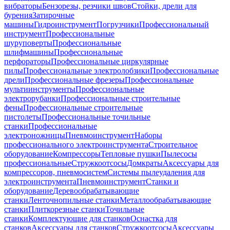
вибраторы
Бензорезы, резчики швов
Стойки, дрели для
бурения
Затирочные
машины
Гидроинструмент
Погрузчики
Профессиональный
инструмент
Профессиональные
шуруповерты
Профессиональные
шлифмашины
Профессиональные
перфораторы
Профессиональные циркулярные
пилы
Профессиональные электролобзики
Профессиональные
дрели
Профессиональные фрезеры
Профессиональные
мультиинструменты
Профессиональные
электрорубанки
Профессиональные строительные
фены
Профессиональные строительные
пистолеты
Профессиональные точильные
станки
Профессиональные
электроножницы
Пневмоинструмент
Наборы
профессионального электроинструмента
Строительное
оборудование
Компрессоры
Тепловые пушки
Пылесосы
профессиональные
Стружкоотсосы
Домкраты
Аксессуары для
компрессоров, пневмосистем
Системы пылеудаления для
электроинструмента
Пневмоинструмент
Станки и
оборудование
Деревообрабатывающие
станки
Ленточнопильные станки
Металлообрабатывающие
станки
Плиткорезные станки
Точильные
станки
Комплектующие для станков
Оснастка для
станков
Аксессуары для станков
Стружкоотсосы
Аксессуары