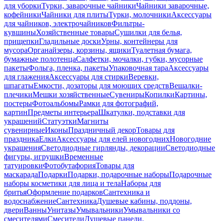
для уборки
Турки, заварочные чайники
Чайники заварочные,
кофейники
Чайники для плиты
Турки, молочники
Аксессуары
для чайников, электрочайников
Фильтры-
кувшины
Хозяйственные товары
Сушилки для белья,
прищепки
Гладильные доски
Урны, контейнеры для
мусора
Органайзеры, корзины, ящики
Туалетная бумага,
бумажные полотенца
Салфетки, мочалки, губки, мусорные
пакеты
Фольга, пленка, пакеты
Упаковочная тара
Аксессуары
для глажения
Аксессуары для стирки
Веревки,
шпагаты
Емкости, дозаторы для моющих средств
Вешалки-
плечики
Мешки хозяйственные
Сувениры
Копилки
Картины,
постеры
Фотоальбомы
Рамки для фотографий,
картин
Предметы интерьера
Шкатулки, подставки для
украшений
Статуэтки
Магниты
сувенирные
Иконы
Праздничный декор
Товары для
праздника
Елки
Аксессуары для елей новогодних
Новогодние
украшения
Светодиодные гирлянды, декорации
Светодиодные
фигуры, игрушки
Временные
татуировки
Фотобутафория
Товары для
маскарада
Подарки
Подарки, подарочные наборы
Подарочные
наборы косметики для лица и тела
Наборы для
бритья
Оформление подарков
Сантехника и
водоснабжение
Сантехника
Душевые кабины, поддоны,
двери
Ванны
Унитазы
Умывальники
Умывальники со
смесителями
Смесители
Душевые панели,