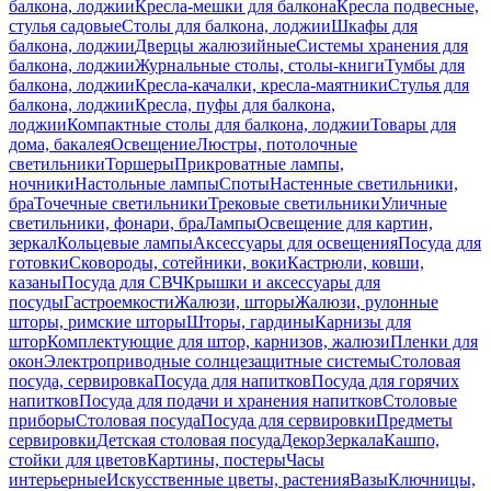
балкона, лоджии
Кресла-мешки для балкона
Кресла подвесные,
стулья садовые
Столы для балкона, лоджии
Шкафы для
балкона, лоджии
Дверцы жалюзийные
Системы хранения для
балкона, лоджии
Журнальные столы, столы-книги
Тумбы для
балкона, лоджии
Кресла-качалки, кресла-маятники
Стулья для
балкона, лоджии
Кресла, пуфы для балкона,
лоджии
Компактные столы для балкона, лоджии
Товары для
дома, бакалея
Освещение
Люстры, потолочные
светильники
Торшеры
Прикроватные лампы,
ночники
Настольные лампы
Споты
Настенные светильники,
бра
Точечные светильники
Трековые светильники
Уличные
светильники, фонари, бра
Лампы
Освещение для картин,
зеркал
Кольцевые лампы
Аксессуары для освещения
Посуда для
готовки
Сковороды, сотейники, воки
Кастрюли, ковши,
казаны
Посуда для СВЧ
Крышки и аксессуары для
посуды
Гастроемкости
Жалюзи, шторы
Жалюзи, рулонные
шторы, римские шторы
Шторы, гардины
Карнизы для
штор
Комплектующие для штор, карнизов, жалюзи
Пленки для
окон
Электроприводные солнцезащитные системы
Столовая
посуда, сервировка
Посуда для напитков
Посуда для горячих
напитков
Посуда для подачи и хранения напитков
Столовые
приборы
Столовая посуда
Посуда для сервировки
Предметы
сервировки
Детская столовая посуда
Декор
Зеркала
Кашпо,
стойки для цветов
Картины, постеры
Часы
интерьерные
Искусственные цветы, растения
Вазы
Ключницы,