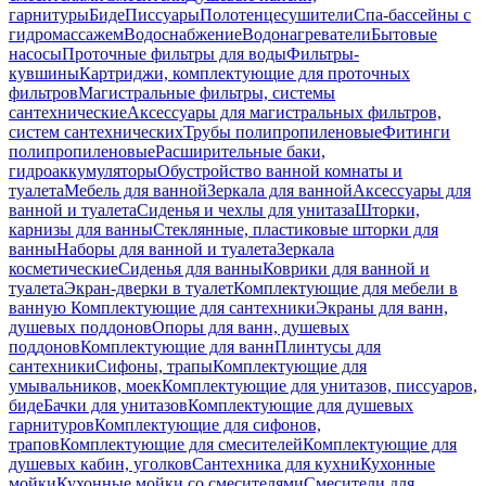
гарнитуры
Биде
Писсуары
Полотенцесушители
Спа-бассейны с
гидромассажем
Водоснабжение
Водонагреватели
Бытовые
насосы
Проточные фильтры для воды
Фильтры-
кувшины
Картриджи, комплектующие для проточных
фильтров
Магистральные фильтры, системы
сантехнические
Аксессуары для магистральных фильтров,
систем сантехнических
Трубы полипропиленовые
Фитинги
полипропиленовые
Расширительные баки,
гидроаккумуляторы
Обустройство ванной комнаты и
туалета
Мебель для ванной
Зеркала для ванной
Аксессуары для
ванной и туалета
Сиденья и чехлы для унитаза
Шторки,
карнизы для ванны
Стеклянные, пластиковые шторки для
ванны
Наборы для ванной и туалета
Зеркала
косметические
Сиденья для ванны
Коврики для ванной и
туалета
Экран-дверки в туалет
Комплектующие для мебели в
ванную
Комплектующие для сантехники
Экраны для ванн,
душевых поддонов
Опоры для ванн, душевых
поддонов
Комплектующие для ванн
Плинтусы для
сантехники
Сифоны, трапы
Комплектующие для
умывальников, моек
Комплектующие для унитазов, писсуаров,
биде
Бачки для унитазов
Комплектующие для душевых
гарнитуров
Комплектующие для сифонов,
трапов
Комплектующие для смесителей
Комплектующие для
душевых кабин, уголков
Сантехника для кухни
Кухонные
мойки
Кухонные мойки со смесителями
Смесители для