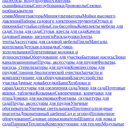
пылесосы, воздуходувки
Аэраторы,
скарификаторы
Снегоуборщики
Дровоколы
Сеялки,
разбрасыватели
семян
Минитракторы
Миникультиваторы
Мойки высокого
давления
Наборы садового электроинструмента
Отдых и
пикник
Батуты
Бассейны
Спа-бассейны
Комплекты мебели для
сада
Столы для сада
Стулья, кресла для сада
Качели
садовые
Гамаки, шезлонги
Раскладушки
Зонты,
тенты
Аксессуары для садовой мебели
Грили
Мангалы,
коптильни
Детская площадка
Сумки-
холодильники
Портативные колонки и
аудиосистемы
Оборудование для участка
Бытовые насосы
Люки
канализационные
Пруды, аксессуары для прудов
Фильтры,
насосы, стерилизаторы для прудов
Компрессоры для
прудов
Станции биологической очистки
Запчасти и
комплектующие для оборудования
Благоустройство
участка
Дачные дома
Беседки
Бани
Хозблоки и
сараи
Аксессуары для озеленения сада
Декор для сада
Почтовые
ящики, таблички
Козырьки
Скворечники, кормушки для
птиц
Домики для насекомых
Фонтаны, скульптуры для
сада
Пруды, аксессуары для прудов
Уличные
обогреватели
Уличные светильники
Противогололедные
реагенты
Декоративный щебень
Сад и огород
Поливочное
оборудование
Садовые опрыскиватели
Шланги для дома и
сада
Парники
Теплицы
Комплектующие для теплиц
Модульные