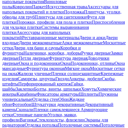
напольные покрытия
Виниловые
полы
Ковролин
Паркет
Искусственная трава
Аксессуары для
напольных покрытий и плитки
Подложка
Плинтусы, уголки,
обводы для труб
Плинтусы для сантехники
Фуги для
плитки
Порожки, профили для пола и плитки
Приспособления
для укладки плитки
Системы выравнивания
плитки
Аксессуары для напольных
покрытий
Реставрационные материалы
Двери и арки
Двери
входные
Двери межкомнатные
Арки межкомнатные
Москитные
сетки
Двери для бани и сауны
Коробки и
фурнитура
Наличники, коробки, доборы
Ручки дверные
Замки
дверные
Петли дверные
Фурнитура дверная
Доводчики
дверные
Окна и подоконники
Окна
Подоконники, отливы
Окна
мансардные
Фурнитура оконная
Мягкие окна
Москитные сетки
на окна
Жалюзи уличные
Пленки солнцезащитные
Крепежные
изделия
Саморезы, шурупы
Гвозди
Анкеры, дюбели
Скобы,
штифты
Перфорированный крепеж
Гайки,
шайбы
Заклепки
Болты, винты, шпильки
Хомуты
Химические
анкеры
Карабины
Фиксаторы арматуры
Шплинты
Пружины
универсальные
Отделка стен
Обои
Жидкие
обои
Фотообои
Штукатурки декоративные
Декоративный
камень
Скинали
Пленки самоклеящиеся
Армирующие
сетки
Стеновые панели
Уголки, маяки,
профили
Вагонка
Стеклохолсты, флизелин
Экраны для
радиаторов
Отделка потолка
Потолочные системы
Потолочные