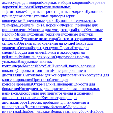
аксессуары для ковров
Коврики, наборы ковриков
Ковровые
дорожки
Циновки
Покрытия напольные
тафтинговые
Защитные, грязезащитные коврики
Кухонные
принадлежности
Кухонные приборы
Терки,
овощерезки
Разделочные доски
Кухонные термометры,
таймеры
Дуршлаги, сита, воронки
Формы, приборы для
приготовления
Молотки для мяса, тендерайзеры
Кухонные
мелочи
Миски
Кухонный текстиль
Кухонные фартуки,
прихватки
Кухонные полотенца
Скатерти, сервировочные
салфетки
Организация хранения на кухне
Посуда для
хранения
Органайзеры для кухни
Органайзеры для
специй
Посуда для ланча
Полки и аксессуары на
рейлинги
Рейлинги для кухни
Одноразовая посуда,
упаковка
Вакуумные пакеты,
контейнеры
Бакалея
Кофе
Чай
Цикорий, какао, горячий
шоколад
Сиропы и топпинги
Консервирование и
дистилляция
Автоклавы для консервирования
Аксессуары для
консервирования
Приспособления для
консервирования
Открывалки
Пивоварни
Емкости для
брожения
Ингредиенты для приготовления алкогольных
напитков
Аксессуары для приготовления и хранения
алкогольных напитков
Комплектующие для
дистилляторов
Прессы, дробилки для виноделия и
пивоварения
Дистилляторы бытовые
Уборочный
инвентарь
Швабры, насадки
Ведра, тазы для уборки
Наборы