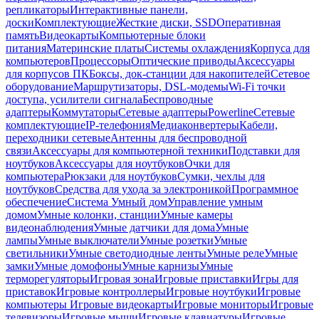
репликаторы
Интерактивные панели,
доски
Комплектующие
Жесткие диски, SSD
Оперативная
память
Видеокарты
Компьютерные блоки
питания
Материнские платы
Системы охлаждения
Корпуса для
компьютеров
Процессоры
Оптические приводы
Аксессуары
для корпусов ПК
Боксы, док-станции для накопителей
Сетевое
оборудование
Маршрутизаторы, DSL-модемы
Wi-Fi точки
доступа, усилители сигнала
Беспроводные
адаптеры
Коммутаторы
Сетевые адаптеры
Powerline
Сетевые
комплектующие
IP-телефония
Медиаконвертеры
Кабели,
переходники сетевые
Антенны для беспроводной
связи
Аксессуары для компьютерной техники
Подставки для
ноутбуков
Аксессуары для ноутбуков
Очки для
компьютера
Рюкзаки для ноутбуков
Сумки, чехлы для
ноутбуков
Средства для ухода за электроникой
Программное
обеспечение
Система Умный дом
Управление умным
домом
Умные колонки, станции
Умные камеры
видеонаблюдения
Умные датчики для дома
Умные
лампы
Умные выключатели
Умные розетки
Умные
светильники
Умные светодиодные ленты
Умные реле
Умные
замки
Умные домофоны
Умные карнизы
Умные
терморегуляторы
Игровая зона
Игровые приставки
Игры для
приставок
Игровые контроллеры
Игровые ноутбуки
Игровые
компьютеры
Игровые видеокарты
Игровые мониторы
Игровые
телевизоры
Игровые мыши
Игровые клавиатуры
Игровые