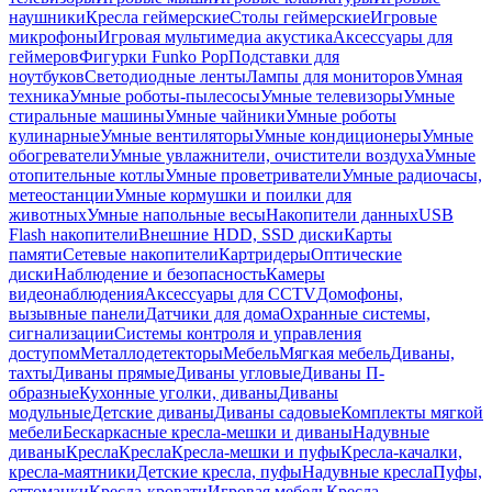
наушники
Кресла геймерские
Столы геймерские
Игровые
микрофоны
Игровая мультимедиа акустика
Аксессуары для
геймеров
Фигурки Funko Pop
Подставки для
ноутбуков
Светодиодные ленты
Лампы для мониторов
Умная
техника
Умные роботы-пылесосы
Умные телевизоры
Умные
стиральные машины
Умные чайники
Умные роботы
кулинарные
Умные вентиляторы
Умные кондиционеры
Умные
обогреватели
Умные увлажнители, очистители воздуха
Умные
отопительные котлы
Умные проветриватели
Умные радиочасы,
метеостанции
Умные кормушки и поилки для
животных
Умные напольные весы
Накопители данных
USB
Flash накопители
Внешние HDD, SSD диски
Карты
памяти
Сетевые накопители
Картридеры
Оптические
диски
Наблюдение и безопасность
Камеры
видеонаблюдения
Аксессуары для CCTV
Домофоны,
вызывные панели
Датчики для дома
Охранные системы,
сигнализации
Системы контроля и управления
доступом
Металлодетекторы
Мебель
Мягкая мебель
Диваны,
тахты
Диваны прямые
Диваны угловые
Диваны П-
образные
Кухонные уголки, диваны
Диваны
модульные
Детские диваны
Диваны садовые
Комплекты мягкой
мебели
Бескаркасные кресла-мешки и диваны
Надувные
диваны
Кресла
Кресла
Кресла-мешки и пуфы
Кресла-качалки,
кресла-маятники
Детские кресла, пуфы
Надувные кресла
Пуфы,
оттоманки
Кресла-кровати
Игровая мебель
Кресла