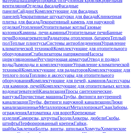
материалы
Шифер
Профнастил
Рулонная кровля
Кровельная
вентиляция
Отделка фасада
Фасадные
панели
Сайдинг
Комплектующие для фасадных
панелей
Декоративные штукатурки для фасада
Клинкерная
плитка для фасада
Декоративный камень для наружной
отделки
Отопление
Отопительные котлы
Газовые
колонки
Камины, печи-камины
Отопительные печи
Банные
печи
Водонагреватели
Радиаторы отопления, батареи
Теплый
пол
Теплые плинтусы
Системы антиобледенения
Управление
климатической техникой
Комплектующие для отопительного
оборудования
Стабилизаторы напряжения
Насосы
циркуляционные
Регулирующая арматура
Отвод и подвод
воды
Дымоходы и комплектующие
Управление климатической
техникой
Комплектующие для радиаторов
Комплектующие для
теплого пола
Топливо и аксессуары для отопительного
оборудования
Комплектующие для печей, каминов
Аксессуары
для каминов, печей
Комплектующие для отопительных котлов,
водонагревателей
Канализация
Тросы сантехнические,
вантузы
Прочистные машины
Трубы, фитинги внутренней
канализации
Трубы, фитинги наружной канализации
Люки
канализационные
Металлопрокат
Металлопрокат
Сваи
Заборы,
ограждения
Автоматика для ворот
Крепежные
изделия
Саморезы, шурупы
Гвозди
Анкеры, дюбели
Скобы,
штифты
Перфорированный крепеж
Гайки,
шайбы
Заклепки
Болты, винты, шпильки
Хомуты
Химические