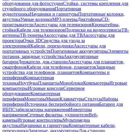
оборудования для фотостудии
Стойки, системы крепления для
студийного оборудования
Портативная
аудиотехника
Наушники и гарнитуры
Портативные колонки,
акустика
Умные колонки
MP3-плееры
Диктофоны
CD-
проигрыватели
Аксессуары для телевизоров
Кронштейны,
стойки
Кабели для телевизоров
Подписки на видеосервисы
ТВ-
антенны
ТВ-тюнеры
Аксессуары для ТВ
Аксессуары для
проектора
Очки 3D
Средства для ухода за
электроникой
Кабели, переходники
Аксессуары для
портативных устройств
Портативные аккумуляторы
Элементы
питания, зарядные устройства
Аккумуляторные
батареи
Держатели, док-станции
Аксессуары для планшетов,
смартфонов
Кабели для телефонов, планшетов
Зарядные
устройства для телефонов, планшетов
Компьютеры и
периферия
Компьютерная
техника
Ноутбуки
Планшеты
Моноблоки
Компьютеры
Игровые
компьютеры
Игровые консоли
Серверное
оборудование
Компьютерная
периферия
Мониторы
Мыши
Клавиатуры
Стилусы
Наборы
периферии
Источники бесперебойного питания
Батареи для
ИБП
Стабилизаторы напряжения
Инверторы
напряжения
Сетевые фильтры, удлинители
Веб-
камеры
Игровые контроллеры
Мультимедиа
акустика
Наушники и гарнитуры
Компьютерные кабели,
переходники
Зарядные, аккумуляторы
Док-станции,