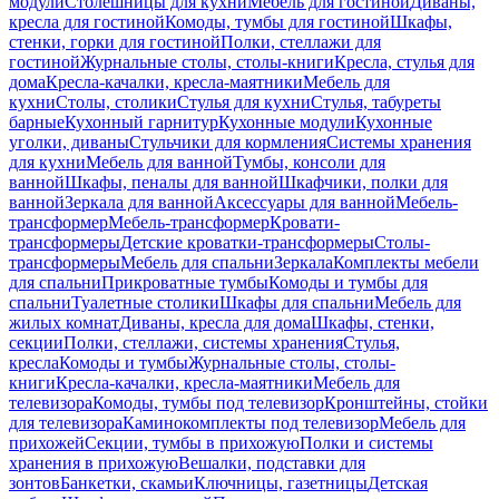
модули
Столешницы для кухни
Мебель для гостиной
Диваны,
кресла для гостиной
Комоды, тумбы для гостиной
Шкафы,
стенки, горки для гостиной
Полки, стеллажи для
гостиной
Журнальные столы, столы-книги
Кресла, стулья для
дома
Кресла-качалки, кресла-маятники
Мебель для
кухни
Столы, столики
Стулья для кухни
Стулья, табуреты
барные
Кухонный гарнитур
Кухонные модули
Кухонные
уголки, диваны
Стульчики для кормления
Системы хранения
для кухни
Мебель для ванной
Тумбы, консоли для
ванной
Шкафы, пеналы для ванной
Шкафчики, полки для
ванной
Зеркала для ванной
Аксессуары для ванной
Мебель-
трансформер
Мебель-трансформер
Кровати-
трансформеры
Детские кроватки-трансформеры
Столы-
трансформеры
Мебель для спальни
Зеркала
Комплекты мебели
для спальни
Прикроватные тумбы
Комоды и тумбы для
спальни
Туалетные столики
Шкафы для спальни
Мебель для
жилых комнат
Диваны, кресла для дома
Шкафы, стенки,
секции
Полки, стеллажи, системы хранения
Стулья,
кресла
Комоды и тумбы
Журнальные столы, столы-
книги
Кресла-качалки, кресла-маятники
Мебель для
телевизора
Комоды, тумбы под телевизор
Кронштейны, стойки
для телевизора
Каминокомплекты под телевизор
Мебель для
прихожей
Секции, тумбы в прихожую
Полки и системы
хранения в прихожую
Вешалки, подставки для
зонтов
Банкетки, скамьи
Ключницы, газетницы
Детская