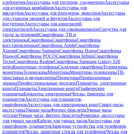
хлебопечек
Аксессуары для тостеров, сэндвичниц
Аксессуары
для кухонных комбайнов
Аксессуары для
мясорубок
Аксессуары для блендеров, миксеров
Аксессуары
для сушилок овощей и фруктов
Аксессуары для
йогуртниц
Аксессуары для аэрогрилей,
электрогрилей
Аксессуары для соковыжималок
Средства для
ухода за техникой
Смартфоны, ТВ и
электроника
Смартфоны
Смартфоны
Смартфоны
восстановленные
Смартфоны Apple
Смартфоны
Xiaomi
Смартфоны Samsung
Смартфоны Honor
Смартфоны
Huawei
Смартфоны POCO
Смартфоны Infinix
Смартфоны
Tecno
Смартфоны Realme
Смартфоны Samsung Galaxy S26
series
Кнопочные телефоны
Складные смартфоны
Телевизоры,
мониторы
Телевизоры
Мониторы
Мониторы-телевизоры
ТВ-
приставки и медиаплееры
Проекторы
Проекционные
экраны
Профессиональные дисплеи
Планшеты, электронные
книги
Планшеты
Электронные книги
Графические
планшеты
Блокноты электронные
Чехлы, бамперы для
планшетов
Аксессуары для планшетов,
смартфонов
Аксессуары для электронных книг
Смарт-часы,
аксессуары
Умные часы
Фитнес-браслеты
Умные часы
детские
Умные часы, фитнес-браслеты
Ремешки, аксессуары
для умных часов
Кабели для умных часов
Аксессуары для
смартфонов, планшетов
Зарядные устройства для телефонов,
планшетов
Чехлы, защитные стекла для телефонов
Чехлы для