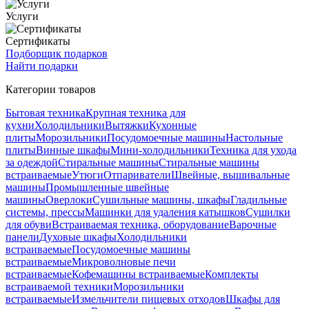
Услуги
Сертификаты
Подборщик подарков
Найти подарки
Категории товаров
Бытовая техника
Крупная техника для
кухни
Холодильники
Вытяжки
Кухонные
плиты
Морозильники
Посудомоечные машины
Настольные
плиты
Винные шкафы
Мини-холодильники
Техника для ухода
за одеждой
Стиральные машины
Стиральные машины
встраиваемые
Утюги
Отпариватели
Швейные, вышивальные
машины
Промышленные швейные
машины
Оверлоки
Сушильные машины, шкафы
Гладильные
системы, прессы
Машинки для удаления катышков
Сушилки
для обуви
Встраиваемая техника, оборудование
Варочные
панели
Духовые шкафы
Холодильники
встраиваемые
Посудомоечные машины
встраиваемые
Микроволновые печи
встраиваемые
Кофемашины встраиваемые
Комплекты
встраиваемой техники
Морозильники
встраиваемые
Измельчители пищевых отходов
Шкафы для