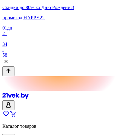
Скидки до 80% ко Дню Рождения!
промокод HAPPY22
01
дн
21
:
34
:
58
Каталог товаров