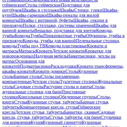
геймерские
Столы геймерские
Подставки для
ноутбуков
Шкафы и стеллажи
Шкафы
Стенки, горки
Шкафы-
купе
Шкафы-гармошки
Шкафы-пеналы для жилой
комнаты
Шкафы с витриной, буфеты
Шкафы, секции в
прихожую
Полки, стеллажи, системы хранения
Шкафы для
ванной комнаты
Вешалки, подставки для зонтов
Комоды,
тумбы
Комоды
Тумбы
Прикроватные тумбы
Обувницы, тумбы в
прихожую
Комоды, тумбы для ванной
Пеленальные столики,
комоды
Тумбы под ТВ
Комоды пластиковые
Кровати и
матрасы
Матрасы
Кровати
Детские кровати
Кроватки для
новорожденных
Надувная мебель
Наматрасники, чехлы на
матрас
Основания для
кроватей
Подматрасники
Раскладушки
Кровати-трансформеры,
шкафы-кровати
Кровати-домики
Столы
Кухонные
столы
Барные столы
Столы письменные,
компьютерные
Детские столы
Туалетные столики
Журнальные
столы
Садовые столы
Растущие столы и парты
Столы,
журнальные столики для бани
Приставные
столики
Консольные столики
Обеденные группы
Столы-
книги
Стулья
Кухонные стулья, табуреты
Барные стулья,
табуреты
Компьютерные кресла, стулья
Геймерские
кресла
Детские стулья, табуреты
Банкетки, скамьи
Садовые
кресла, стулья, табуреты
Стулья, табуреты для бани
Стульчики
для кормления
Кухня
Кухонный гарнитур
Кухонные