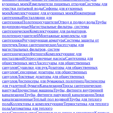
кухонных моек
Измельчители пищевых отходов
Системы для
очистки питьевой воды
Сифоны для кухонных
моек
Комплектующие для кухонных моек
Инженерная
сантехника
Инсталляции для
сантехники
Полотенцесушители
Отвод и подвод воды
Трубы
водопроводные
Магистральные фильтры, системы
сантехнические
Комплектующие для радиаторов,
полотенцесушителей
Монтажные комплекты для
сантехники
Регулирующая арматура
Системы защиты от
протечек
Люки сантехнические
Аксессуары для
магистральных фильтров, систем
сантехнических
Фитинги
Комплектующие для
инсталляций
Опрессовочные насосы
Сантехника для
общественных мест
Аксессуары для общественных
санузлов
Сушилки для рук
Дозаторы для общественных
санузлов
Сенсорные дозаторы для общественных
санузлов
Локтевые дозаторы для общественных
санузлов
Диспенсеры для бумажных полотенец
Диспенсеры
для туалетной бумаги
Канализация
Тросы сантехнические,
вантузы
Прочистные машины
Трубы, фитинги внутренней
канализации
Трубы, фитинги наружной канализации
Люки
канализационные
Теплый пол водяной
Трубы для теплого
пола
Коллекторы и комплектующие
Термостатика для теплого
пола
Автоматика для теплого
пола
Строительство
Строительные смеси и грунтовки
Клеевые