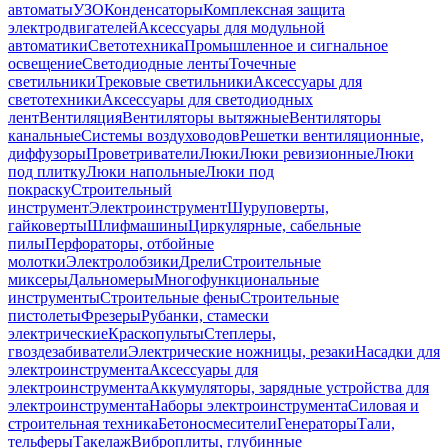
автоматы
УЗО
Конденсаторы
Комплексная защита
электродвигателей
Аксессуары для модульной
автоматики
Светотехника
Промышленное и сигнальное
освещение
Светодиодные ленты
Точечные
светильники
Трековые светильники
Аксессуары для
светотехники
Аксессуары для светодиодных
лент
Вентиляция
Вентиляторы вытяжные
Вентиляторы
канальные
Системы воздуховодов
Решетки вентиляционные,
диффузоры
Проветриватели
Люки
Люки ревизионные
Люки
под плитку
Люки напольные
Люки под
покраску
Строительный
инструмент
Электроинструмент
Шуруповерты,
гайковерты
Шлифмашины
Циркулярные, сабельные
пилы
Перфораторы, отбойные
молотки
Электролобзики
Дрели
Строительные
миксеры
Дальномеры
Многофункциональные
инструменты
Строительные фены
Строительные
пистолеты
Фрезеры
Рубанки, стамески
электрические
Краскопульты
Степлеры,
гвоздезабиватели
Электрические ножницы, резаки
Насадки для
электроинструмента
Аксессуары для
электроинструмента
Аккумуляторы, зарядные устройства для
электроинструмента
Наборы электроинструмента
Силовая и
строительная техника
Бетоносмесители
Генераторы
Тали,
тельферы
Такелаж
Виброплиты, глубинные