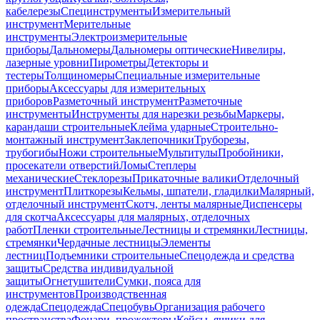
кабелерезы
Специнструменты
Измерительный
инструмент
Мерительные
инструменты
Электроизмерительные
приборы
Дальномеры
Дальномеры оптические
Нивелиры,
лазерные уровни
Пирометры
Детекторы и
тестеры
Толщиномеры
Специальные измерительные
приборы
Аксессуары для измерительных
приборов
Разметочный инструмент
Разметочные
инструменты
Инструменты для нарезки резьбы
Маркеры,
карандаши строительные
Клейма ударные
Строительно-
монтажный инструмент
Заклепочники
Труборезы,
трубогибы
Ножи строительные
Мультитулы
Пробойники,
просекатели отверстий
Ломы
Степлеры
механические
Стеклорезы
Прикаточные валики
Отделочный
инструмент
Плиткорезы
Кельмы, шпатели, гладилки
Малярный,
отделочный инструмент
Скотч, ленты малярные
Диспенсеры
для скотча
Аксессуары для малярных, отделочных
работ
Пленки строительные
Лестницы и стремянки
Лестницы,
стремянки
Чердачные лестницы
Элементы
лестниц
Подъемники строительные
Спецодежда и средства
защиты
Средства индивидуальной
защиты
Огнетушители
Сумки, пояса для
инструментов
Производственная
одежда
Спецодежда
Спецобувь
Организация рабочего
пространства
Фонари, прожекторы
Кейсы, ящики для