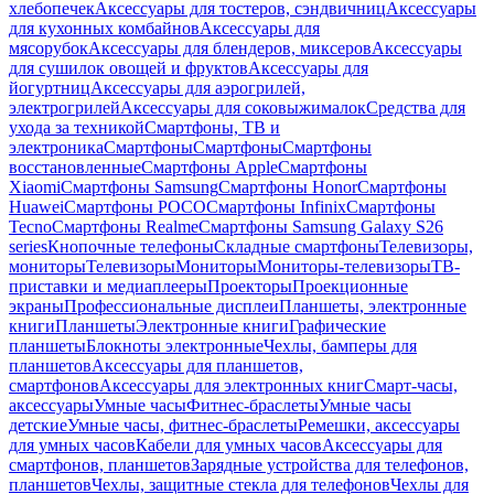
хлебопечек
Аксессуары для тостеров, сэндвичниц
Аксессуары
для кухонных комбайнов
Аксессуары для
мясорубок
Аксессуары для блендеров, миксеров
Аксессуары
для сушилок овощей и фруктов
Аксессуары для
йогуртниц
Аксессуары для аэрогрилей,
электрогрилей
Аксессуары для соковыжималок
Средства для
ухода за техникой
Смартфоны, ТВ и
электроника
Смартфоны
Смартфоны
Смартфоны
восстановленные
Смартфоны Apple
Смартфоны
Xiaomi
Смартфоны Samsung
Смартфоны Honor
Смартфоны
Huawei
Смартфоны POCO
Смартфоны Infinix
Смартфоны
Tecno
Смартфоны Realme
Смартфоны Samsung Galaxy S26
series
Кнопочные телефоны
Складные смартфоны
Телевизоры,
мониторы
Телевизоры
Мониторы
Мониторы-телевизоры
ТВ-
приставки и медиаплееры
Проекторы
Проекционные
экраны
Профессиональные дисплеи
Планшеты, электронные
книги
Планшеты
Электронные книги
Графические
планшеты
Блокноты электронные
Чехлы, бамперы для
планшетов
Аксессуары для планшетов,
смартфонов
Аксессуары для электронных книг
Смарт-часы,
аксессуары
Умные часы
Фитнес-браслеты
Умные часы
детские
Умные часы, фитнес-браслеты
Ремешки, аксессуары
для умных часов
Кабели для умных часов
Аксессуары для
смартфонов, планшетов
Зарядные устройства для телефонов,
планшетов
Чехлы, защитные стекла для телефонов
Чехлы для