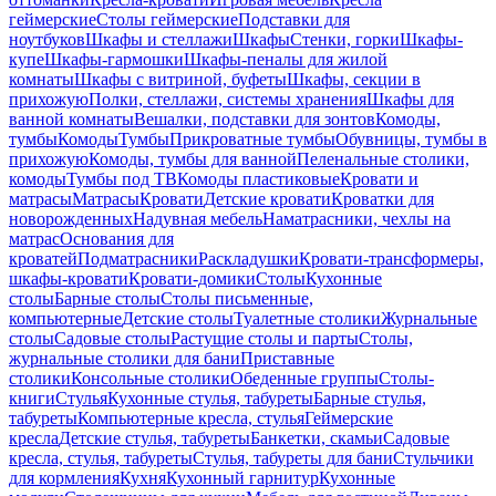
геймерские
Столы геймерские
Подставки для
ноутбуков
Шкафы и стеллажи
Шкафы
Стенки, горки
Шкафы-
купе
Шкафы-гармошки
Шкафы-пеналы для жилой
комнаты
Шкафы с витриной, буфеты
Шкафы, секции в
прихожую
Полки, стеллажи, системы хранения
Шкафы для
ванной комнаты
Вешалки, подставки для зонтов
Комоды,
тумбы
Комоды
Тумбы
Прикроватные тумбы
Обувницы, тумбы в
прихожую
Комоды, тумбы для ванной
Пеленальные столики,
комоды
Тумбы под ТВ
Комоды пластиковые
Кровати и
матрасы
Матрасы
Кровати
Детские кровати
Кроватки для
новорожденных
Надувная мебель
Наматрасники, чехлы на
матрас
Основания для
кроватей
Подматрасники
Раскладушки
Кровати-трансформеры,
шкафы-кровати
Кровати-домики
Столы
Кухонные
столы
Барные столы
Столы письменные,
компьютерные
Детские столы
Туалетные столики
Журнальные
столы
Садовые столы
Растущие столы и парты
Столы,
журнальные столики для бани
Приставные
столики
Консольные столики
Обеденные группы
Столы-
книги
Стулья
Кухонные стулья, табуреты
Барные стулья,
табуреты
Компьютерные кресла, стулья
Геймерские
кресла
Детские стулья, табуреты
Банкетки, скамьи
Садовые
кресла, стулья, табуреты
Стулья, табуреты для бани
Стульчики
для кормления
Кухня
Кухонный гарнитур
Кухонные