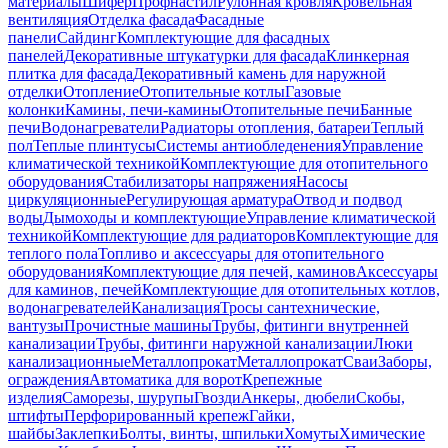
материалы
Шифер
Профнастил
Рулонная кровля
Кровельная
вентиляция
Отделка фасада
Фасадные
панели
Сайдинг
Комплектующие для фасадных
панелей
Декоративные штукатурки для фасада
Клинкерная
плитка для фасада
Декоративный камень для наружной
отделки
Отопление
Отопительные котлы
Газовые
колонки
Камины, печи-камины
Отопительные печи
Банные
печи
Водонагреватели
Радиаторы отопления, батареи
Теплый
пол
Теплые плинтусы
Системы антиобледенения
Управление
климатической техникой
Комплектующие для отопительного
оборудования
Стабилизаторы напряжения
Насосы
циркуляционные
Регулирующая арматура
Отвод и подвод
воды
Дымоходы и комплектующие
Управление климатической
техникой
Комплектующие для радиаторов
Комплектующие для
теплого пола
Топливо и аксессуары для отопительного
оборудования
Комплектующие для печей, каминов
Аксессуары
для каминов, печей
Комплектующие для отопительных котлов,
водонагревателей
Канализация
Тросы сантехнические,
вантузы
Прочистные машины
Трубы, фитинги внутренней
канализации
Трубы, фитинги наружной канализации
Люки
канализационные
Металлопрокат
Металлопрокат
Сваи
Заборы,
ограждения
Автоматика для ворот
Крепежные
изделия
Саморезы, шурупы
Гвозди
Анкеры, дюбели
Скобы,
штифты
Перфорированный крепеж
Гайки,
шайбы
Заклепки
Болты, винты, шпильки
Хомуты
Химические