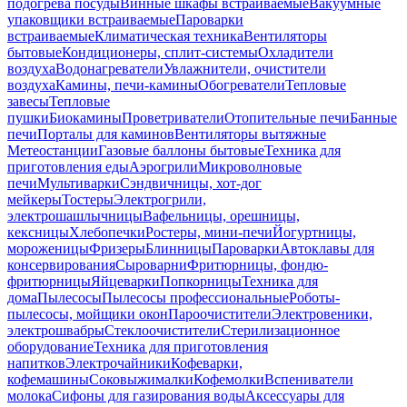
подогрева посуды
Винные шкафы встраиваемые
Вакуумные
упаковщики встраиваемые
Пароварки
встраиваемые
Климатическая техника
Вентиляторы
бытовые
Кондиционеры, сплит-системы
Охладители
воздуха
Водонагреватели
Увлажнители, очистители
воздуха
Камины, печи-камины
Обогреватели
Тепловые
завесы
Тепловые
пушки
Биокамины
Проветриватели
Отопительные печи
Банные
печи
Порталы для каминов
Вентиляторы вытяжные
Метеостанции
Газовые баллоны бытовые
Техника для
приготовления еды
Аэрогрили
Микроволновые
печи
Мультиварки
Сэндвичницы, хот-дог
мейкеры
Тостеры
Электрогрили,
электрошашлычницы
Вафельницы, орешницы,
кексницы
Хлебопечки
Ростеры, мини-печи
Йогуртницы,
мороженицы
Фризеры
Блинницы
Пароварки
Автоклавы для
консервирования
Сыроварни
Фритюрницы, фондю-
фритюрницы
Яйцеварки
Попкорницы
Техника для
дома
Пылесосы
Пылесосы профессиональные
Роботы-
пылесосы, мойщики окон
Пароочистители
Электровеники,
электрошвабры
Стеклоочистители
Стерилизационное
оборудование
Техника для приготовления
напитков
Электрочайники
Кофеварки,
кофемашины
Соковыжималки
Кофемолки
Вспениватели
молока
Сифоны для газирования воды
Аксессуары для