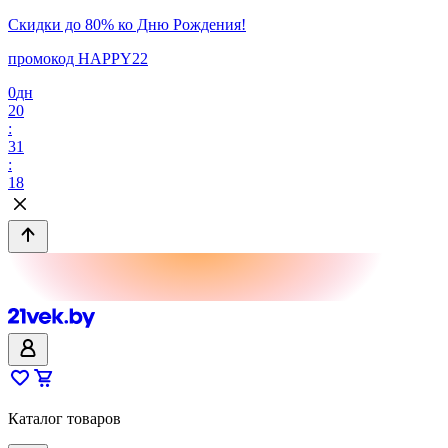
Скидки до 80% ко Дню Рождения!
промокод HAPPY22
0
дн
20
:
31
:
18
Каталог товаров