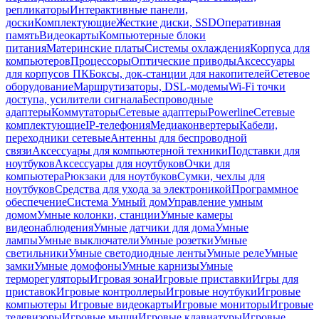
репликаторы
Интерактивные панели,
доски
Комплектующие
Жесткие диски, SSD
Оперативная
память
Видеокарты
Компьютерные блоки
питания
Материнские платы
Системы охлаждения
Корпуса для
компьютеров
Процессоры
Оптические приводы
Аксессуары
для корпусов ПК
Боксы, док-станции для накопителей
Сетевое
оборудование
Маршрутизаторы, DSL-модемы
Wi-Fi точки
доступа, усилители сигнала
Беспроводные
адаптеры
Коммутаторы
Сетевые адаптеры
Powerline
Сетевые
комплектующие
IP-телефония
Медиаконвертеры
Кабели,
переходники сетевые
Антенны для беспроводной
связи
Аксессуары для компьютерной техники
Подставки для
ноутбуков
Аксессуары для ноутбуков
Очки для
компьютера
Рюкзаки для ноутбуков
Сумки, чехлы для
ноутбуков
Средства для ухода за электроникой
Программное
обеспечение
Система Умный дом
Управление умным
домом
Умные колонки, станции
Умные камеры
видеонаблюдения
Умные датчики для дома
Умные
лампы
Умные выключатели
Умные розетки
Умные
светильники
Умные светодиодные ленты
Умные реле
Умные
замки
Умные домофоны
Умные карнизы
Умные
терморегуляторы
Игровая зона
Игровые приставки
Игры для
приставок
Игровые контроллеры
Игровые ноутбуки
Игровые
компьютеры
Игровые видеокарты
Игровые мониторы
Игровые
телевизоры
Игровые мыши
Игровые клавиатуры
Игровые