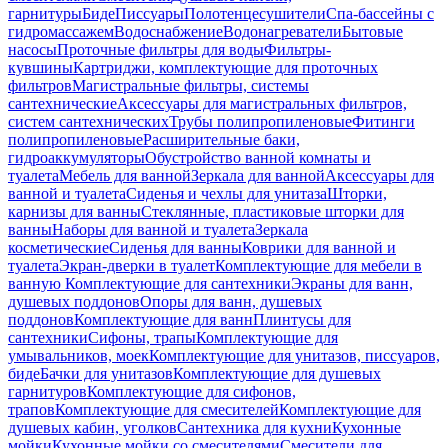
гарнитуры
Биде
Писсуары
Полотенцесушители
Спа-бассейны с
гидромассажем
Водоснабжение
Водонагреватели
Бытовые
насосы
Проточные фильтры для воды
Фильтры-
кувшины
Картриджи, комплектующие для проточных
фильтров
Магистральные фильтры, системы
сантехнические
Аксессуары для магистральных фильтров,
систем сантехнических
Трубы полипропиленовые
Фитинги
полипропиленовые
Расширительные баки,
гидроаккумуляторы
Обустройство ванной комнаты и
туалета
Мебель для ванной
Зеркала для ванной
Аксессуары для
ванной и туалета
Сиденья и чехлы для унитаза
Шторки,
карнизы для ванны
Стеклянные, пластиковые шторки для
ванны
Наборы для ванной и туалета
Зеркала
косметические
Сиденья для ванны
Коврики для ванной и
туалета
Экран-дверки в туалет
Комплектующие для мебели в
ванную
Комплектующие для сантехники
Экраны для ванн,
душевых поддонов
Опоры для ванн, душевых
поддонов
Комплектующие для ванн
Плинтусы для
сантехники
Сифоны, трапы
Комплектующие для
умывальников, моек
Комплектующие для унитазов, писсуаров,
биде
Бачки для унитазов
Комплектующие для душевых
гарнитуров
Комплектующие для сифонов,
трапов
Комплектующие для смесителей
Комплектующие для
душевых кабин, уголков
Сантехника для кухни
Кухонные
мойки
Кухонные мойки со смесителями
Смесители для