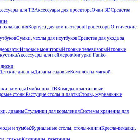
сессуары для ТВ
Аксессуары для проектора
Очки 3D
Средства
ание
 охлаждения
Корпуса для компьютеров
Процессоры
Оптические
утбуков
Сумки, чехлы для ноутбуков
Средства для ухода за
деокарты
Игровые мониторы
Игровые телевизоры
Игровые
акустика
Аксессуары для геймеров
Фигурки Funko
 диски
Детские диваны
Диваны садовые
Комплекты мягкой
ики, комоды
Тумбы под ТВ
Комоды пластиковые
довые столы
Растущие столы и парты
Столы, журнальные
ки, диваны
Стульчики для кормления
Системы хранения для
моды и тумбы
Журнальные столы, столы-книги
Кресла-качалки,
ки, скамьи
Ключницы, газетницы