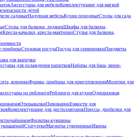
ваток
Аксессуары для мебели
Комплектующие для мягкой
безопасности детей
чели садовые
Надувная мебель
Кухни походные
Столы для сада
вые
Столы для балкона, лоджии
Шкафы для балкона,
ии
Кресла-качалки, кресла-маятники
Стулья для балкона,
роемкости
е приборы
Столовая посуда
Посуда для сервировки
Предметы
укава для выпечки
ссуары для охлаждения напитков
Наборы для бара, мини-
сита, воронки
Формы, приборы для приготовления
Молотки для
аксессуары на рейлинги
Рейлинги для кухни
Одноразовая
вирования
Открывалки
Пивоварни
Емкости для
тков
Комплектующие для дистилляторов
Прессы, дробилки для
лектрочайников
Фильтры-кувшины
я украшений
Статуэтки
Магниты сувенирные
Иконы
ля проточных фильтров
Магистральные фильтры, системы