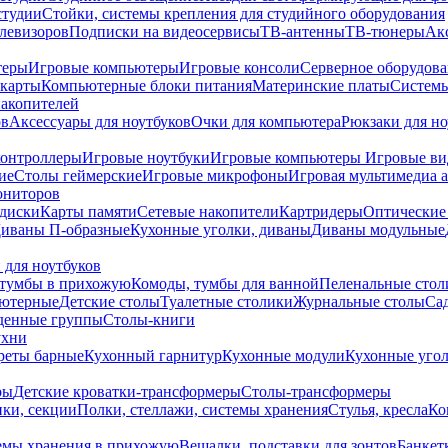
студии
Стойки, системы крепления для студийного оборудования
елевизоров
Подписки на видеосервисы
ТВ-антенны
ТВ-тюнеры
Ак
теры
Игровые компьютеры
Игровые консоли
Серверное оборудов
карты
Компьютерные блоки питания
Материнские платы
Системы
накопителей
ов
Аксессуары для ноутбуков
Очки для компьютера
Рюкзаки для но
контроллеры
Игровые ноутбуки
Игровые компьютеры
Игровые ви
ие
Столы геймерские
Игровые микрофоны
Игровая мультимедиа 
ониторов
диски
Карты памяти
Сетевые накопители
Картридеры
Оптические
иваны П-образные
Кухонные уголки, диваны
Диваны модульные
 для ноутбуков
тумбы в прихожую
Комоды, тумбы для ванной
Пеленальные стол
ьютерные
Детские столы
Туалетные столики
Журнальные столы
Са
денные группы
Столы-книги
ухни
уреты барные
Кухонный гарнитур
Кухонные модули
Кухонные угол
ры
Детские кроватки-трансформеры
Столы-трансформеры
ки, секции
Полки, стеллажи, системы хранения
Стулья, кресла
Ко
емы хранения в прихожую
Вешалки, подставки для зонтов
Банкет