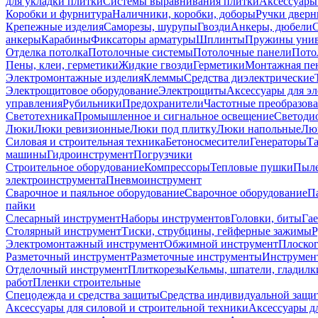
для укладки плитки
Системы выравнивания плитки
Аксессуары
Коробки и фурнитура
Наличники, коробки, доборы
Ручки дверн
Крепежные изделия
Саморезы, шурупы
Гвозди
Анкеры, дюбели
анкеры
Карабины
Фиксаторы арматуры
Шплинты
Пружины унив
Отделка потолка
Потолочные системы
Потолочные панели
Пото
Пены, клеи, герметики
Жидкие гвозди
Герметики
Монтажная пе
Электромонтажные изделия
Клеммы
Средства диэлектрические
Электрощитовое оборудование
Электрощиты
Аксессуары для э
управления
Рубильники
Предохранители
Частотные преобразов
Светотехника
Промышленное и сигнальное освещение
Светоди
Люки
Люки ревизионные
Люки под плитку
Люки напольные
Люк
Силовая и строительная техника
Бетоносмесители
Генераторы
Та
машины
Гидроинструмент
Погрузчики
Строительное оборудование
Компрессоры
Тепловые пушки
Пыле
электроинструмента
Пневмоинструмент
Сварочное и паяльное оборудование
Сварочное оборудование
П
пайки
Слесарный инструмент
Наборы инструментов
Головки, биты
Га
Столярный инструмент
Тиски, струбцины, гейферные зажимы
Р
Электромонтажный инструмент
Обжимной инструмент
Плоског
Разметочный инструмент
Разметочные инструменты
Инструмент
Отделочный инструмент
Плиткорезы
Кельмы, шпатели, гладилк
работ
Пленки строительные
Спецодежда и средства защиты
Средства индивидуальной защ
Аксессуары для силовой и строительной техники
Аксессуары дл