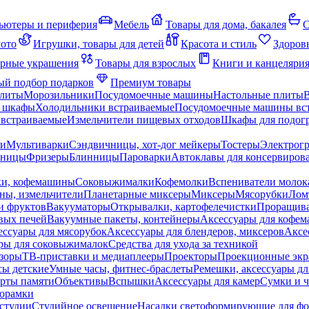
ьютеры и периферия
Мебель
Товары для дома, бакалея
С
мото
Игрушки, товары для детей
Красота и стиль
Здоров
рные украшения
Товары для взрослых
Книги и канцеляри
й подбор подарков
Премиум товары
плиты
Морозильники
Посудомоечные машины
Настольные плиты
 шкафы
Холодильники встраиваемые
Посудомоечные машины вс
встраиваемые
Измельчители пищевых отходов
Шкафы для подогр
чи
Мультиварки
Сэндвичницы, хот-дог мейкеры
Тостеры
Электрог
еницы
Фризеры
Блинницы
Пароварки
Автоклавы для консервиров
ки, кофемашины
Соковыжималки
Кофемолки
Вспениватели молок
ны, измельчители
Планетарные миксеры
Миксеры
Мясорубки
Лом
и фруктов
Вакууматоры
Открывалки, картофелечистки
Проращива
вых печей
Вакуумные пакеты, контейнеры
Аксессуары для кофе
ессуары для мясорубок
Аксессуары для блендеров, миксеров
Аксе
ры для соковыжималок
Средства для ухода за техникой
зоры
ТВ-приставки и медиаплееры
Проекторы
Проекционные эк
сы детские
Умные часы, фитнес-браслеты
Ремешки, аксессуары дл
рты памяти
Объективы
Вспышки
Аксессуары для камер
Сумки и ч
орамки
студии
Студийное освещение
Насадки светоформирующие для фо