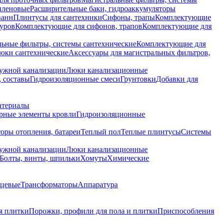
иленовые
Расширительные баки, гидроаккумуляторы
ванн
Плинтусы для сантехники
Сифоны, трапы
Комплектующие
уров
Комплектующие для сифонов, трапов
Комплектующие для
ьные фильтры, системы сантехнические
Комплектующие для
юки сантехнические
Аксессуары для магистральных фильтров,
ружной канализации
Люки канализационные
 составы
Гидроизоляционные смеси
Грунтовки
Добавки для
атериалы
рные элементы кровли
Гидроизоляционные
оры отопления, батареи
Теплый пол
Теплые плинтусы
Системы
ружной канализации
Люки канализационные
Болты, винты, шпильки
Хомуты
Химические
нцевые
Трансформаторы
Аппаратура
я плитки
Порожки, профили для пола и плитки
Приспособления