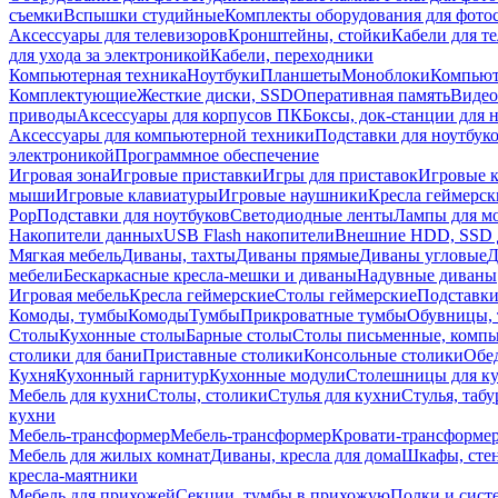
съемки
Вспышки студийные
Комплекты оборудования для фото
Аксессуары для телевизоров
Кронштейны, стойки
Кабели для т
для ухода за электроникой
Кабели, переходники
Компьютерная техника
Ноутбуки
Планшеты
Моноблоки
Компью
Комплектующие
Жесткие диски, SSD
Оперативная память
Видео
приводы
Аксессуары для корпусов ПК
Боксы, док-станции для 
Аксессуары для компьютерной техники
Подставки для ноутбук
электроникой
Программное обеспечение
Игровая зона
Игровые приставки
Игры для приставок
Игровые 
мыши
Игровые клавиатуры
Игровые наушники
Кресла геймерск
Pop
Подставки для ноутбуков
Светодиодные ленты
Лампы для м
Накопители данных
USB Flash накопители
Внешние HDD, SSD 
Мягкая мебель
Диваны, тахты
Диваны прямые
Диваны угловые
Д
мебели
Бескаркасные кресла-мешки и диваны
Надувные диваны
Игровая мебель
Кресла геймерские
Столы геймерские
Подставки
Комоды, тумбы
Комоды
Тумбы
Прикроватные тумбы
Обувницы, 
Столы
Кухонные столы
Барные столы
Столы письменные, комп
столики для бани
Приставные столики
Консольные столики
Обе
Кухня
Кухонный гарнитур
Кухонные модули
Столешницы для к
Мебель для кухни
Столы, столики
Стулья для кухни
Стулья, таб
кухни
Мебель-трансформер
Мебель-трансформер
Кровати-трансформе
Мебель для жилых комнат
Диваны, кресла для дома
Шкафы, стен
кресла-маятники
Мебель для прихожей
Секции, тумбы в прихожую
Полки и сист