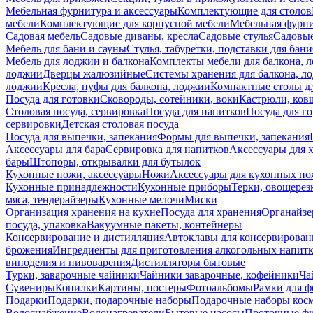
Мебельная фурнитура и аксессуары
Комплектующие для столов
мебели
Комплектующие для корпусной мебели
Мебельная фурн
Садовая мебель
Садовые диваны, кресла
Садовые стулья
Садовые
Мебель для бани и сауны
Стулья, табуретки, подставки для бани
Мебель для лоджии и балкона
Комплекты мебели для балкона, 
лоджии
Дверцы жалюзийные
Системы хранения для балкона, л
лоджии
Кресла, пуфы для балкона, лоджии
Компактные столы дл
Посуда для готовки
Сковороды, сотейники, воки
Кастрюли, ков
Столовая посуда, сервировка
Посуда для напитков
Посуда для г
сервировки
Детская столовая посуда
Посуда для выпечки, запекания
Формы для выпечки, запекания
Аксессуары для бара
Сервировка для напитков
Аксессуары для 
бары
Штопоры, открывалки для бутылок
Кухонные ножи, аксессуары
Ножи
Аксессуары для кухонных н
Кухонные принадлежности
Кухонные приборы
Терки, овощерез
мяса, тендерайзеры
Кухонные мелочи
Миски
Организация хранения на кухне
Посуда для хранения
Органайзе
посуда, упаковка
Вакуумные пакеты, контейнеры
Консервирование и дистилляция
Автоклавы для консервирован
брожения
Ингредиенты для приготовления алкогольных напит
виноделия и пивоварения
Дистилляторы бытовые
Турки, заварочные чайники
Чайники заварочные, кофейники
Ча
Сувениры
Копилки
Картины, постеры
Фотоальбомы
Рамки для ф
Подарки
Подарки, подарочные наборы
Подарочные наборы косм
Водоснабжение
Водонагреватели
Бытовые насосы
Проточные фи