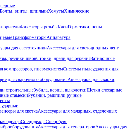
дверные
Болты, винты, шпильки
Хомуты
Химические
творители
Фиксаторы резьбы
Клеи
Герметики, пены
нцевые
Трансформаторы
Аппаратура
уары для светотехники
Аксессуары для светодиодных лент
езы, резчики швов
Стойки, дрели для бурения
Затирочные
ля компрессоров, пневмосистем
Системы пылеудаления для
ие для сварочного оборудования
Аксессуары для сварки,
щи строительные
Зубила, керны, выколотки
Щетки слесарные
чные стамески
Рубанки, рашпили ручные
енты
 ударные
енсеры для скотча
Аксессуары для малярных, отделочных
ная одежда
Спецодежда
Спецобувь
виброоборудования
Аксессуары для генераторов
Аксессуары для