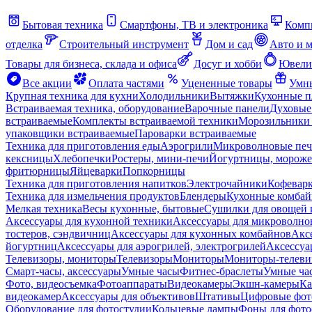
Бытовая техника
Смартфоны, ТВ и электроника
Комп
отделка
Строительный инструмент
Дом и сад
Авто и 
Товары для бизнеса, склада и офиса
Досуг и хобби
Ювели
Все акции
Оплата частями
Уцененные товары
Умны
Крупная техника для кухни
Холодильники
Вытяжки
Кухонные 
Встраиваемая техника, оборудование
Варочные панели
Духовые
встраиваемые
Комплекты встраиваемой техники
Морозильники 
упаковщики встраиваемые
Пароварки встраиваемые
Техника для приготовления еды
Аэрогрили
Микроволновые пе
кексницы
Хлебопечки
Ростеры, мини-печи
Йогуртницы, морож
фритюрницы
Яйцеварки
Попкорницы
Техника для приготовления напитков
Электрочайники
Кофевар
Техника для измельчения продуктов
Блендеры
Кухонные комбай
Мелкая техника
Весы кухонные, бытовые
Сушилки для овощей 
Аксессуары для кухонной техники
Аксессуары для микроволно
тостеров, сэндвичниц
Аксессуары для кухонных комбайнов
Акс
йогуртниц
Аксессуары для аэрогрилей, электрогрилей
Аксессуа
Телевизоры, мониторы
Телевизоры
Мониторы
Мониторы-телеви
Смарт-часы, аксессуары
Умные часы
Фитнес-браслеты
Умные ча
Фото, видеосъемка
Фотоаппараты
Видеокамеры
Экшн-камеры
Ка
видеокамер
Аксессуары для объективов
Штативы
Цифровые фот
Оборудование для фотостудии
Кольцевые лампы
Фоны для фото