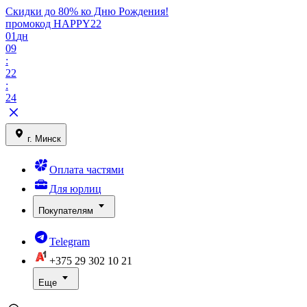
Скидки до 80% ко Дню Рождения!
промокод HAPPY22
01
дн
09
:
22
:
24
г. Минск
Оплата частями
Для юрлиц
Покупателям
Telegram
+375 29
302 10 21
Еще