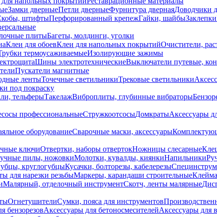
 для напольных покрытий
Реставрационные материалы
ые
Замки дверные
Петли дверные
Фурнитура дверная
Доводчики 
Скобы, штифты
Перфорированный крепеж
Гайки, шайбы
Заклепки
ерсальные
лочные плиты
Багеты, молдинги, уголки
на
Клеи для обоев
Клеи для напольных покрытий
Очистители, рас
Трубки термоусаживаемые
Изолирующие зажимы
лектрощита
Шины электротехнические
Выключатели путевые, ко
атели
Пускатели магнитные
одные ленты
Точечные светильники
Трековые светильники
Аксесс
и под покраску
ли, тельферы
Такелаж
Виброплиты, глубинные вибраторы
Бензор
сосы профессиональные
Стружкоотсосы
Домкраты
Аксессуары д
аяльное оборудование
Сварочные маски, аксессуары
Комплектующ
ечные ключи
Отвертки, наборы отверток
Ножницы слесарные
Кле
учные пилы, ножовки
Молотки, кувалды, киянки
Напильники
Ру
убцы, круглогубцы
Кусачки, болторезы, кабелерезы
Специнструм
ы для нарезки резьбы
Маркеры, карандаши строительные
Клейма
и
Малярный, отделочный инструмент
Скотч, ленты малярные
Дисп
иты
Огнетушители
Сумки, пояса для инструментов
Производствен
я бензорезов
Аксессуары для бетоносмесителей
Аксессуары для 