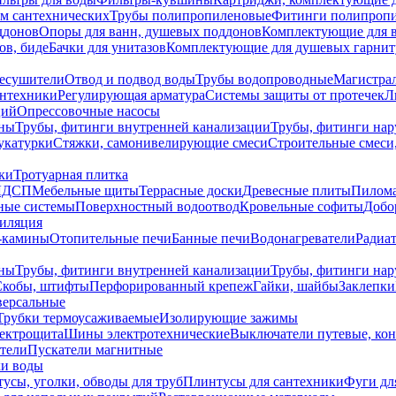
ем сантехнических
Трубы полипропиленовые
Фитинги полипроп
ддонов
Опоры для ванн, душевых поддонов
Комплектующие для 
ов, биде
Бачки для унитазов
Комплектующие для душевых гарнит
есушители
Отвод и подвод воды
Трубы водопроводные
Магистрал
антехники
Регулирующая арматура
Системы защиты от протечек
Л
ций
Опрессовочные насосы
ны
Трубы, фитинги внутренней канализации
Трубы, фитинги на
катурки
Стяжки, самонивелирующие смеси
Строительные смеси,
ки
Тротуарная плитка
ЛДСП
Мебельные щиты
Террасные доски
Древесные плиты
Пилом
ные системы
Поверхностный водоотвод
Кровельные софиты
Добо
тиляция
-камины
Отопительные печи
Банные печи
Водонагреватели
Радиат
ны
Трубы, фитинги внутренней канализации
Трубы, фитинги на
Скобы, штифты
Перфорированный крепеж
Гайки, шайбы
Заклепки
ерсальные
Трубки термоусаживаемые
Изолирующие зажимы
лектрощита
Шины электротехнические
Выключатели путевые, ко
атели
Пускатели магнитные
ки воды
усы, уголки, обводы для труб
Плинтусы для сантехники
Фуги дл