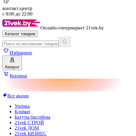
контакт-центр
с
8:00
до
22:00
Онлайн-гипермаркет 21vek.by
Каталог товаров
Избранное
Аккаунт
Корзина
Все акции
Уценка
Климат
Батуты бассейны
21vek СТРОЙ
21vek ДОМ
21vek БИЗНЕС