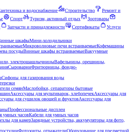
антехника и водоснабжение
Строительство
Ремонт и
ье
Спорт
Туризм, активный отдых
Зоотовары
я
Запчасти и принадлежности
Сертификаты
Услуги
Винные шкафы
Мини-холодильники
траиваемые
Микроволновые печи встраиваемые
Кофемашины
ева посуды
Винные шкафы встраиваемые
Вакуумные
рили, электрошашлычницы
Вафельницы, орешницы,
ания
Сыроварни
Фритюрницы, фондю-
а
Сифоны для газирования воды
терезки
тели семян
Маслобойки, сепараторы бытовые
машин
Аксессуары для мультиварок, хлебопечек
Аксессуары для
ссуары для сушилок овощей и фруктов
Аксессуары для
раны
Профессиональные дисплеи
я умных часов
Кабели для умных часов
ехлы для камер
Зарядные устройства, аккумуляторы для фото,
тостудии
Фотозонты, отражатели
Оборудование для предметной