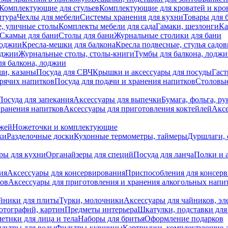
Комплектующие для стульев
Комплектующие для кроватей и кро
итура
Чехлы для мебели
Системы хранения для кухни
Товары для 
, уличные столы
Комплекты мебели для сада
Гамаки, шезлонги
Ка
Скамьи для бани
Столы для бани
Журнальные столики для бани
лоджии
Кресла-мешки для балкона
Кресла подвесные, стулья садо
оджии
Журнальные столы, столы-книги
Тумбы для балкона, лодж
я балкона, лоджии
ши, казаны
Посуда для СВЧ
Крышки и аксессуары для посуды
Гаст
орячих напитков
Посуда для подачи и хранения напитков
Столовы
Посуда для запекания
Аксессуары для выпечки
Бумага, фольга, р
хранения напитков
Аксессуары для приготовления коктейлей
Аксе
ожей
Ножеточки и комплектующие
ки
Разделочные доски
Кухонные термометры, таймеры
Дуршлаги, 
ры для кухни
Органайзеры для специй
Посуда для ланча
Полки и 
ия
Аксессуары для консервирования
Приспособления для консер
ков
Аксессуары для приготовления и хранения алкогольных напи
йники для плиты
Турки, молочники
Аксессуары для чайников, э
отографий, картин
Предметы интерьера
Шкатулки, подставки дл
етики для лица и тела
Наборы для бритья
Оформление подарков
льтры для воды
Фильтры-кувшины
Картриджи, комплектующие д