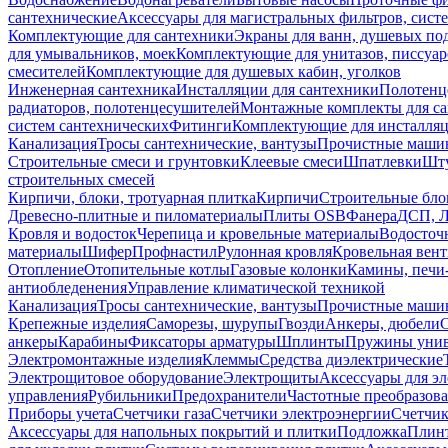
сантехнические
Аксессуары для магистральных фильтров, сист
Комплектующие для сантехники
Экраны для ванн, душевых по
для умывальников, моек
Комплектующие для унитазов, писсуар
смесителей
Комплектующие для душевых кабин, уголков
Инженерная сантехника
Инсталляции для сантехники
Полотенц
радиаторов, полотенцесушителей
Монтажные комплекты для с
систем сантехнических
Фитинги
Комплектующие для инсталля
Канализация
Тросы сантехнические, вантузы
Прочистные маши
Строительные смеси и грунтовки
Клеевые смеси
Шпатлевки
Шту
строительных смесей
Кирпичи, блоки, тротуарная плитка
Кирпичи
Строительные бло
Древесно-плитные и пиломатериалы
Плиты OSB
Фанера
ДСП, 
Кровля и водосток
Черепица и кровельные материалы
Водосточ
материалы
Шифер
Профнастил
Рулонная кровля
Кровельная вен
Отопление
Отопительные котлы
Газовые колонки
Камины, печи
антиобледенения
Управление климатической техникой
Канализация
Тросы сантехнические, вантузы
Прочистные маши
Крепежные изделия
Саморезы, шурупы
Гвозди
Анкеры, дюбели
анкеры
Карабины
Фиксаторы арматуры
Шплинты
Пружины унив
Электромонтажные изделия
Клеммы
Средства диэлектрические
Электрощитовое оборудование
Электрощиты
Аксессуары для э
управления
Рубильники
Предохранители
Частотные преобразов
Приборы учета
Счетчики газа
Счетчики электроэнергии
Счетчи
Аксессуары для напольных покрытий и плитки
Подложка
Плинт