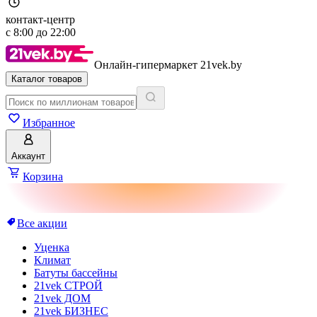
контакт-центр
с
8:00
до
22:00
Онлайн-гипермаркет 21vek.by
Каталог товаров
Избранное
Аккаунт
Корзина
Все акции
Уценка
Климат
Батуты бассейны
21vek СТРОЙ
21vek ДОМ
21vek БИЗНЕС