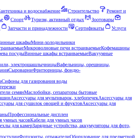
антехника и водоснабжение
Строительство
Ремонт и
ье
Спорт
Туризм, активный отдых
Зоотовары
я
Запчасти и принадлежности
Сертификаты
Услуги
Винные шкафы
Мини-холодильники
траиваемые
Микроволновые печи встраиваемые
Кофемашины
ева посуды
Винные шкафы встраиваемые
Вакуумные
рили, электрошашлычницы
Вафельницы, орешницы,
ания
Сыроварни
Фритюрницы, фондю-
а
Сифоны для газирования воды
терезки
тели семян
Маслобойки, сепараторы бытовые
машин
Аксессуары для мультиварок, хлебопечек
Аксессуары для
ссуары для сушилок овощей и фруктов
Аксессуары для
раны
Профессиональные дисплеи
я умных часов
Кабели для умных часов
ехлы для камер
Зарядные устройства, аккумуляторы для фото,
тостудии
Фотозонты, отражатели
Оборудование для предметной