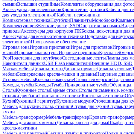
съемки
Вспышки студийные
Комплекты оборудования для фото
Аксессуары для телевизоров
Кронштейны, стойки
Кабели для т
для ухода за электроникой
Кабели, переходники
Компьютерная техника
Ноутбуки
Планшеты
Моноблоки
Компью
Комплектующие
Жесткие диски, SSD
Оперативная память
Видео
приводы
Аксессуары для корпусов ПК
Боксы, док-станции для 
Аксессуары для компьютерной техники
Подставки для ноутбук
электроникой
Программное обеспечение
Игровая зона
Игровые приставки
Игры для приставок
Игровые 
мыши
Игровые клавиатуры
Игровые наушники
Кресла геймерск
Pop
Подставки для ноутбуков
Светодиодные ленты
Лампы для м
Накопители данных
USB Flash накопители
Внешние HDD, SSD 
Мягкая мебель
Диваны, тахты
Диваны прямые
Диваны угловые
Д
мебели
Бескаркасные кресла-мешки и диваны
Надувные диваны
Игровая мебель
Кресла геймерские
Столы геймерские
Подставки
Комоды, тумбы
Комоды
Тумбы
Прикроватные тумбы
Обувницы, 
Столы
Кухонные столы
Барные столы
Столы письменные, комп
столики для бани
Приставные столики
Консольные столики
Обе
Кухня
Кухонный гарнитур
Кухонные модули
Столешницы для к
Мебель для кухни
Столы, столики
Стулья для кухни
Стулья, таб
кухни
Мебель-трансформер
Мебель-трансформер
Кровати-трансформе
Мебель для жилых комнат
Диваны, кресла для дома
Шкафы, стен
кресла-маятники
Мебель для прихожей
Секции, тумбы в прихожую
Полки и сист