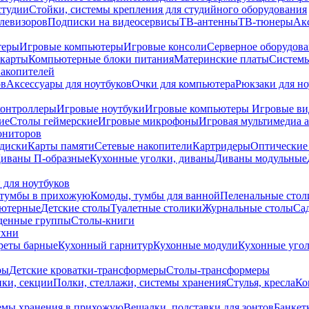
студии
Стойки, системы крепления для студийного оборудования
елевизоров
Подписки на видеосервисы
ТВ-антенны
ТВ-тюнеры
Ак
теры
Игровые компьютеры
Игровые консоли
Серверное оборудов
карты
Компьютерные блоки питания
Материнские платы
Системы
накопителей
ов
Аксессуары для ноутбуков
Очки для компьютера
Рюкзаки для но
контроллеры
Игровые ноутбуки
Игровые компьютеры
Игровые ви
ие
Столы геймерские
Игровые микрофоны
Игровая мультимедиа 
ониторов
диски
Карты памяти
Сетевые накопители
Картридеры
Оптические
иваны П-образные
Кухонные уголки, диваны
Диваны модульные
 для ноутбуков
тумбы в прихожую
Комоды, тумбы для ванной
Пеленальные стол
ьютерные
Детские столы
Туалетные столики
Журнальные столы
Са
денные группы
Столы-книги
ухни
уреты барные
Кухонный гарнитур
Кухонные модули
Кухонные угол
ры
Детские кроватки-трансформеры
Столы-трансформеры
ки, секции
Полки, стеллажи, системы хранения
Стулья, кресла
Ко
емы хранения в прихожую
Вешалки, подставки для зонтов
Банкет