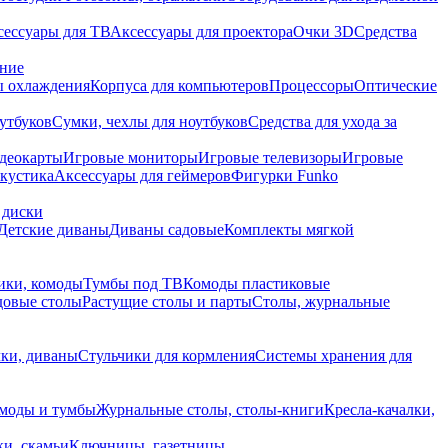
сессуары для ТВ
Аксессуары для проектора
Очки 3D
Средства
ание
 охлаждения
Корпуса для компьютеров
Процессоры
Оптические
утбуков
Сумки, чехлы для ноутбуков
Средства для ухода за
деокарты
Игровые мониторы
Игровые телевизоры
Игровые
акустика
Аксессуары для геймеров
Фигурки Funko
 диски
Детские диваны
Диваны садовые
Комплекты мягкой
ики, комоды
Тумбы под ТВ
Комоды пластиковые
довые столы
Растущие столы и парты
Столы, журнальные
ки, диваны
Стульчики для кормления
Системы хранения для
моды и тумбы
Журнальные столы, столы-книги
Кресла-качалки,
ки, скамьи
Ключницы, газетницы