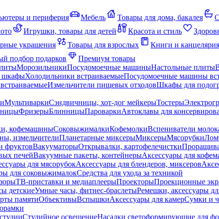
ьютеры и периферия
Мебель
Товары для дома, бакалея
С
мото
Игрушки, товары для детей
Красота и стиль
Здоров
рные украшения
Товары для взрослых
Книги и канцеляри
й подбор подарков
Премиум товары
плиты
Морозильники
Посудомоечные машины
Настольные плиты
 шкафы
Холодильники встраиваемые
Посудомоечные машины вс
встраиваемые
Измельчители пищевых отходов
Шкафы для подогр
чи
Мультиварки
Сэндвичницы, хот-дог мейкеры
Тостеры
Электрог
еницы
Фризеры
Блинницы
Пароварки
Автоклавы для консервиров
ки, кофемашины
Соковыжималки
Кофемолки
Вспениватели молок
ны, измельчители
Планетарные миксеры
Миксеры
Мясорубки
Лом
и фруктов
Вакууматоры
Открывалки, картофелечистки
Проращива
вых печей
Вакуумные пакеты, контейнеры
Аксессуары для кофе
ессуары для мясорубок
Аксессуары для блендеров, миксеров
Аксе
ры для соковыжималок
Средства для ухода за техникой
зоры
ТВ-приставки и медиаплееры
Проекторы
Проекционные эк
сы детские
Умные часы, фитнес-браслеты
Ремешки, аксессуары дл
рты памяти
Объективы
Вспышки
Аксессуары для камер
Сумки и ч
орамки
студии
Студийное освещение
Насадки светоформирующие для фо