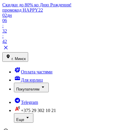
Скидки до 80% ко Дню Рождения!
промокод HAPPY22
02
дн
06
:
32
:
42
г. Минск
Оплата частями
Для юрлиц
Покупателям
Telegram
+375 29
302 10 21
Еще