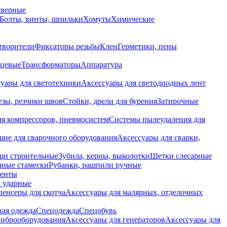
дверные
Болты, винты, шпильки
Хомуты
Химические
творители
Фиксаторы резьбы
Клеи
Герметики, пены
нцевые
Трансформаторы
Аппаратура
уары для светотехники
Аксессуары для светодиодных лент
езы, резчики швов
Стойки, дрели для бурения
Затирочные
ля компрессоров, пневмосистем
Системы пылеудаления для
ие для сварочного оборудования
Аксессуары для сварки,
щи строительные
Зубила, керны, выколотки
Щетки слесарные
чные стамески
Рубанки, рашпили ручные
енты
 ударные
енсеры для скотча
Аксессуары для малярных, отделочных
ная одежда
Спецодежда
Спецобувь
виброоборудования
Аксессуары для генераторов
Аксессуары для