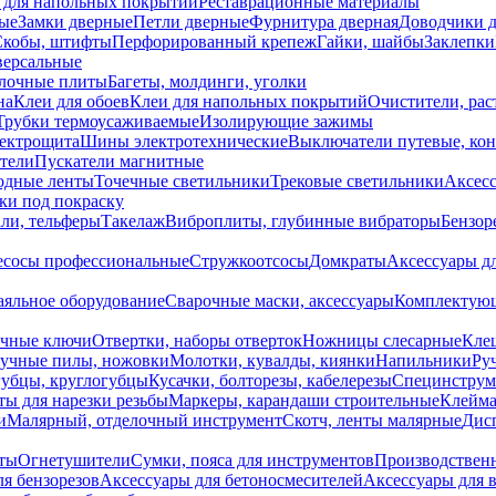
 для напольных покрытий
Реставрационные материалы
ые
Замки дверные
Петли дверные
Фурнитура дверная
Доводчики 
Скобы, штифты
Перфорированный крепеж
Гайки, шайбы
Заклепки
ерсальные
лочные плиты
Багеты, молдинги, уголки
на
Клеи для обоев
Клеи для напольных покрытий
Очистители, рас
Трубки термоусаживаемые
Изолирующие зажимы
лектрощита
Шины электротехнические
Выключатели путевые, ко
атели
Пускатели магнитные
одные ленты
Точечные светильники
Трековые светильники
Аксесс
и под покраску
ли, тельферы
Такелаж
Виброплиты, глубинные вибраторы
Бензор
сосы профессиональные
Стружкоотсосы
Домкраты
Аксессуары д
аяльное оборудование
Сварочные маски, аксессуары
Комплектующ
ечные ключи
Отвертки, наборы отверток
Ножницы слесарные
Кле
учные пилы, ножовки
Молотки, кувалды, киянки
Напильники
Ру
убцы, круглогубцы
Кусачки, болторезы, кабелерезы
Специнструм
ы для нарезки резьбы
Маркеры, карандаши строительные
Клейма
и
Малярный, отделочный инструмент
Скотч, ленты малярные
Дисп
иты
Огнетушители
Сумки, пояса для инструментов
Производствен
я бензорезов
Аксессуары для бетоносмесителей
Аксессуары для 