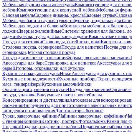
Мебельная фурнитура и аксессуары
Комплектующие для столов
мебели
Комплектующие для корпусной мебели
Мебельная фурн
Садовая мебель
Садовые диваны, кресла
Садовые стулья
Садовые
Мебель для бани и сауны
Стулья, табуретки, подставки для бани
Мебель для лоджии и балкона
Комплекты мебели для балкона, 
лоджии
Дверцы жалюзийные
Системы хранения для балкона, л
лоджии
Кресла, пуфы для балкона, лоджии
Компактные столы дл
Посуда для готовки
Сковороды, сотейники, воки
Кастрюли, ков
Столовая посуда, сервировка
Посуда для напитков
Посуда для г
сервировки
Детская столовая посуда
Посуда для выпечки, запекания
Формы для выпечки, запекания
Аксессуары для бара
Сервировка для напитков
Аксессуары для 
бары
Штопоры, открывалки для бутылок
Кухонные ножи, аксессуары
Ножи
Аксессуары для кухонных н
Кухонные принадлежности
Кухонные приборы
Терки, овощерез
мяса, тендерайзеры
Кухонные мелочи
Миски
Организация хранения на кухне
Посуда для хранения
Органайзе
посуда, упаковка
Вакуумные пакеты, контейнеры
Консервирование и дистилляция
Автоклавы для консервирован
брожения
Ингредиенты для приготовления алкогольных напит
виноделия и пивоварения
Дистилляторы бытовые
Турки, заварочные чайники
Чайники заварочные, кофейники
Ча
Сувениры
Копилки
Картины, постеры
Фотоальбомы
Рамки для ф
Подарки
Подарки, подарочные наборы
Подарочные наборы косм
Водоснабжение
Водонагреватели
Бытовые насосы
Проточные фи