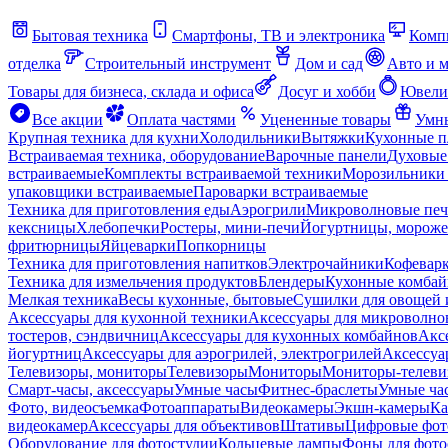
Бытовая техника
Смартфоны, ТВ и электроника
Комп
отделка
Строительный инструмент
Дом и сад
Авто и 
Товары для бизнеса, склада и офиса
Досуг и хобби
Ювели
Все акции
Оплата частями
Уцененные товары
Умны
Крупная техника для кухни
Холодильники
Вытяжки
Кухонные 
Встраиваемая техника, оборудование
Варочные панели
Духовые
встраиваемые
Комплекты встраиваемой техники
Морозильники 
упаковщики встраиваемые
Пароварки встраиваемые
Техника для приготовления еды
Аэрогрили
Микроволновые пе
кексницы
Хлебопечки
Ростеры, мини-печи
Йогуртницы, морож
фритюрницы
Яйцеварки
Попкорницы
Техника для приготовления напитков
Электрочайники
Кофевар
Техника для измельчения продуктов
Блендеры
Кухонные комбай
Мелкая техника
Весы кухонные, бытовые
Сушилки для овощей 
Аксессуары для кухонной техники
Аксессуары для микроволно
тостеров, сэндвичниц
Аксессуары для кухонных комбайнов
Акс
йогуртниц
Аксессуары для аэрогрилей, электрогрилей
Аксессуа
Телевизоры, мониторы
Телевизоры
Мониторы
Мониторы-телеви
Смарт-часы, аксессуары
Умные часы
Фитнес-браслеты
Умные ча
Фото, видеосъемка
Фотоаппараты
Видеокамеры
Экшн-камеры
Ка
видеокамер
Аксессуары для объективов
Штативы
Цифровые фот
Оборудование для фотостудии
Кольцевые лампы
Фоны для фото