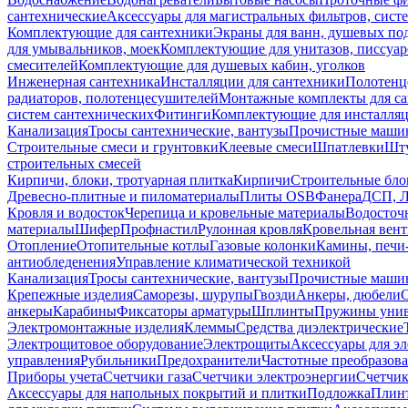
сантехнические
Аксессуары для магистральных фильтров, сист
Комплектующие для сантехники
Экраны для ванн, душевых по
для умывальников, моек
Комплектующие для унитазов, писсуар
смесителей
Комплектующие для душевых кабин, уголков
Инженерная сантехника
Инсталляции для сантехники
Полотенц
радиаторов, полотенцесушителей
Монтажные комплекты для с
систем сантехнических
Фитинги
Комплектующие для инсталля
Канализация
Тросы сантехнические, вантузы
Прочистные маши
Строительные смеси и грунтовки
Клеевые смеси
Шпатлевки
Шту
строительных смесей
Кирпичи, блоки, тротуарная плитка
Кирпичи
Строительные бло
Древесно-плитные и пиломатериалы
Плиты OSB
Фанера
ДСП, 
Кровля и водосток
Черепица и кровельные материалы
Водосточ
материалы
Шифер
Профнастил
Рулонная кровля
Кровельная вен
Отопление
Отопительные котлы
Газовые колонки
Камины, печи
антиобледенения
Управление климатической техникой
Канализация
Тросы сантехнические, вантузы
Прочистные маши
Крепежные изделия
Саморезы, шурупы
Гвозди
Анкеры, дюбели
анкеры
Карабины
Фиксаторы арматуры
Шплинты
Пружины унив
Электромонтажные изделия
Клеммы
Средства диэлектрические
Электрощитовое оборудование
Электрощиты
Аксессуары для э
управления
Рубильники
Предохранители
Частотные преобразов
Приборы учета
Счетчики газа
Счетчики электроэнергии
Счетчи
Аксессуары для напольных покрытий и плитки
Подложка
Плинт