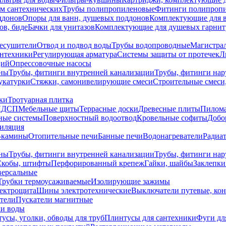
ем сантехнических
Трубы полипропиленовые
Фитинги полипроп
ддонов
Опоры для ванн, душевых поддонов
Комплектующие для 
ов, биде
Бачки для унитазов
Комплектующие для душевых гарнит
есушители
Отвод и подвод воды
Трубы водопроводные
Магистрал
антехники
Регулирующая арматура
Системы защиты от протечек
Л
ций
Опрессовочные насосы
ны
Трубы, фитинги внутренней канализации
Трубы, фитинги на
катурки
Стяжки, самонивелирующие смеси
Строительные смеси,
ки
Тротуарная плитка
ЛДСП
Мебельные щиты
Террасные доски
Древесные плиты
Пилом
ные системы
Поверхностный водоотвод
Кровельные софиты
Добо
тиляция
-камины
Отопительные печи
Банные печи
Водонагреватели
Радиат
ны
Трубы, фитинги внутренней канализации
Трубы, фитинги на
Скобы, штифты
Перфорированный крепеж
Гайки, шайбы
Заклепки
ерсальные
Трубки термоусаживаемые
Изолирующие зажимы
лектрощита
Шины электротехнические
Выключатели путевые, ко
атели
Пускатели магнитные
ки воды
усы, уголки, обводы для труб
Плинтусы для сантехники
Фуги дл