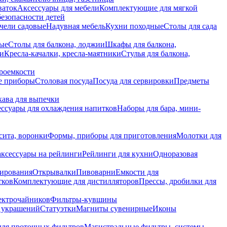
ваток
Аксессуары для мебели
Комплектующие для мягкой
безопасности детей
чели садовые
Надувная мебель
Кухни походные
Столы для сада
вые
Столы для балкона, лоджии
Шкафы для балкона,
ии
Кресла-качалки, кресла-маятники
Стулья для балкона,
роемкости
е приборы
Столовая посуда
Посуда для сервировки
Предметы
укава для выпечки
ссуары для охлаждения напитков
Наборы для бара, мини-
сита, воронки
Формы, приборы для приготовления
Молотки для
аксессуары на рейлинги
Рейлинги для кухни
Одноразовая
вирования
Открывалки
Пивоварни
Емкости для
тков
Комплектующие для дистилляторов
Прессы, дробилки для
лектрочайников
Фильтры-кувшины
я украшений
Статуэтки
Магниты сувенирные
Иконы
ля проточных фильтров
Магистральные фильтры, системы