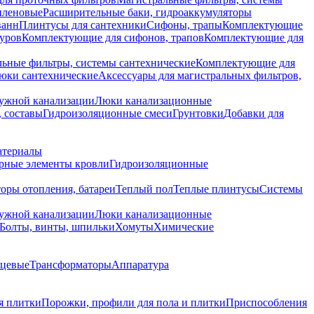
иленовые
Расширительные баки, гидроаккумуляторы
ванн
Плинтусы для сантехники
Сифоны, трапы
Комплектующие
уров
Комплектующие для сифонов, трапов
Комплектующие для
ьные фильтры, системы сантехнические
Комплектующие для
юки сантехнические
Аксессуары для магистральных фильтров,
ружной канализации
Люки канализационные
 составы
Гидроизоляционные смеси
Грунтовки
Добавки для
атериалы
рные элементы кровли
Гидроизоляционные
оры отопления, батареи
Теплый пол
Теплые плинтусы
Системы
ружной канализации
Люки канализационные
Болты, винты, шпильки
Хомуты
Химические
нцевые
Трансформаторы
Аппаратура
я плитки
Порожки, профили для пола и плитки
Приспособления