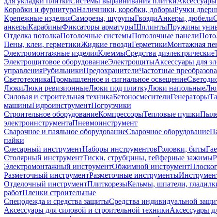
для укладки плитки
Системы выравнивания плитки
Аксессуары
Коробки и фурнитура
Наличники, коробки, доборы
Ручки дверн
Крепежные изделия
Саморезы, шурупы
Гвозди
Анкеры, дюбели
анкеры
Карабины
Фиксаторы арматуры
Шплинты
Пружины унив
Отделка потолка
Потолочные системы
Потолочные панели
Пото
Пены, клеи, герметики
Жидкие гвозди
Герметики
Монтажная пе
Электромонтажные изделия
Клеммы
Средства диэлектрические
Электрощитовое оборудование
Электрощиты
Аксессуары для э
управления
Рубильники
Предохранители
Частотные преобразов
Светотехника
Промышленное и сигнальное освещение
Светоди
Люки
Люки ревизионные
Люки под плитку
Люки напольные
Люк
Силовая и строительная техника
Бетоносмесители
Генераторы
Та
машины
Гидроинструмент
Погрузчики
Строительное оборудование
Компрессоры
Тепловые пушки
Пыле
электроинструмента
Пневмоинструмент
Сварочное и паяльное оборудование
Сварочное оборудование
П
пайки
Слесарный инструмент
Наборы инструментов
Головки, биты
Га
Столярный инструмент
Тиски, струбцины, гейферные зажимы
Р
Электромонтажный инструмент
Обжимной инструмент
Плоског
Разметочный инструмент
Разметочные инструменты
Инструмент
Отделочный инструмент
Плиткорезы
Кельмы, шпатели, гладилк
работ
Пленки строительные
Спецодежда и средства защиты
Средства индивидуальной защ
Аксессуары для силовой и строительной техники
Аксессуары дл