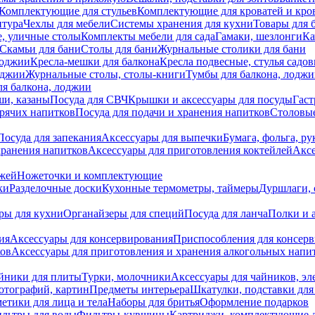
Комплектующие для стульев
Комплектующие для кроватей и кро
итура
Чехлы для мебели
Системы хранения для кухни
Товары для 
, уличные столы
Комплекты мебели для сада
Гамаки, шезлонги
Ка
Скамьи для бани
Столы для бани
Журнальные столики для бани
лоджии
Кресла-мешки для балкона
Кресла подвесные, стулья садо
оджии
Журнальные столы, столы-книги
Тумбы для балкона, лодж
я балкона, лоджии
ши, казаны
Посуда для СВЧ
Крышки и аксессуары для посуды
Гаст
орячих напитков
Посуда для подачи и хранения напитков
Столовы
Посуда для запекания
Аксессуары для выпечки
Бумага, фольга, р
хранения напитков
Аксессуары для приготовления коктейлей
Аксе
ожей
Ножеточки и комплектующие
ки
Разделочные доски
Кухонные термометры, таймеры
Дуршлаги, 
ры для кухни
Органайзеры для специй
Посуда для ланча
Полки и 
ия
Аксессуары для консервирования
Приспособления для консер
ков
Аксессуары для приготовления и хранения алкогольных напи
йники для плиты
Турки, молочники
Аксессуары для чайников, э
отографий, картин
Предметы интерьера
Шкатулки, подставки дл
етики для лица и тела
Наборы для бритья
Оформление подарков
льтры для воды
Фильтры-кувшины
Картриджи, комплектующие д