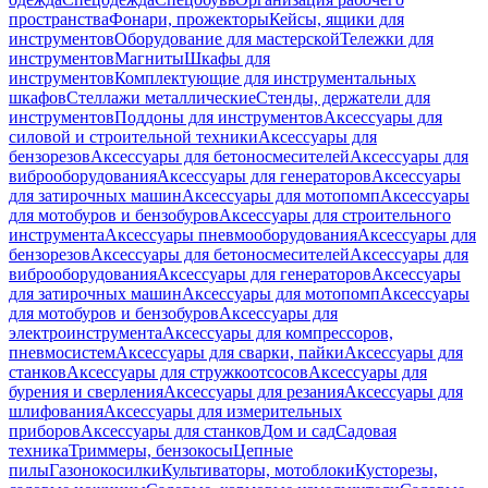
пространства
Фонари, прожекторы
Кейсы, ящики для
инструментов
Оборудование для мастерской
Тележки для
инструментов
Магниты
Шкафы для
инструментов
Комплектующие для инструментальных
шкафов
Стеллажи металлические
Стенды, держатели для
инструментов
Поддоны для инструментов
Аксессуары для
силовой и строительной техники
Аксессуары для
бензорезов
Аксессуары для бетоносмесителей
Аксессуары для
виброоборудования
Аксессуары для генераторов
Аксессуары
для затирочных машин
Аксессуары для мотопомп
Аксессуары
для мотобуров и бензобуров
Аксессуары для строительного
инструмента
Аксессуары пневмооборудования
Аксессуары для
бензорезов
Аксессуары для бетоносмесителей
Аксессуары для
виброоборудования
Аксессуары для генераторов
Аксессуары
для затирочных машин
Аксессуары для мотопомп
Аксессуары
для мотобуров и бензобуров
Аксессуары для
электроинструмента
Аксессуары для компрессоров,
пневмосистем
Аксессуары для сварки, пайки
Аксессуары для
станков
Аксессуары для стружкоотсосов
Аксессуары для
бурения и сверления
Аксессуары для резания
Аксессуары для
шлифования
Аксессуары для измерительных
приборов
Аксессуары для станков
Дом и сад
Садовая
техника
Триммеры, бензокосы
Цепные
пилы
Газонокосилки
Культиваторы, мотоблоки
Кусторезы,