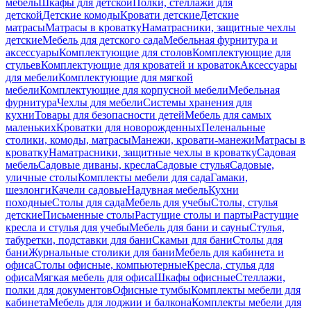
мебель
Шкафы для детской
Полки, стеллажи для
детской
Детские комоды
Кровати детские
Детские
матрасы
Матрасы в кроватку
Наматрасники, защитные чехлы
детские
Мебель для детского сада
Мебельная фурнитура и
аксессуары
Комплектующие для столов
Комплектующие для
стульев
Комплектующие для кроватей и кроваток
Аксессуары
для мебели
Комплектующие для мягкой
мебели
Комплектующие для корпусной мебели
Мебельная
фурнитура
Чехлы для мебели
Системы хранения для
кухни
Товары для безопасности детей
Мебель для самых
маленьких
Кроватки для новорожденных
Пеленальные
столики, комоды, матрасы
Манежи, кровати-манежи
Матрасы в
кроватку
Наматрасники, защитные чехлы в кроватку
Садовая
мебель
Садовые диваны, кресла
Садовые стулья
Садовые,
уличные столы
Комплекты мебели для сада
Гамаки,
шезлонги
Качели садовые
Надувная мебель
Кухни
походные
Столы для сада
Мебель для учебы
Столы, стулья
детские
Письменные столы
Растущие столы и парты
Растущие
кресла и стулья для учебы
Мебель для бани и сауны
Стулья,
табуретки, подставки для бани
Скамьи для бани
Столы для
бани
Журнальные столики для бани
Мебель для кабинета и
офиса
Столы офисные, компьютерные
Кресла, стулья для
офиса
Мягкая мебель для офиса
Шкафы офисные
Стеллажи,
полки для документов
Офисные тумбы
Комплекты мебели для
кабинета
Мебель для лоджии и балкона
Комплекты мебели для