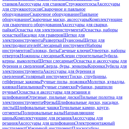
станков
Аксессуары для станков
Стружкоотсосы
Аксессуары
для стружкоотсосов
Сварочное и паяльное
оборудование
Сварочное оборудование
Паяльное
оборудование
Сварочные маски, аксессуары
Комплектующие
для сварочного оборудования
Аксессуары для сварки,
пайки
Оснастка для электроинструмента
Оснастка, наборы
оснастки
Насадки для граверов
Щетки для
электроинструмента
Развертки
Пуансоны
Щетки для
электродвигателей
Слесарный инструмент
Наборы
инструментов
Головки, биты
Гаечные ключи
Отвертки, наборы
отверток
Ножницы слесарные
Клещи строительные
Зубила,
керны, выколотки
Щетки слесарные
Оснастка и аксессуары для
бурения и сверления
Сверла, буры, зенкеры
Коронки
Зубила для
электроинструмента
Аксессуары для бурения и
сверления
Столярный инструмент
Тиски, струбцины,
гейферные зажимы
Ручные пилы, ножовки
Молотки, кувалды,
киянки
Напильники
Ручные стамески
Рубанки, рашпили
ручные
Оснастка и аксессуары для резания и
шлифования
Отрезные, пильные диски
Пильные полотна для
электроинструмента
Фрезы
Шлифовальные диски, насадки,
листы
Шлифовальные чашки
Точильные камни, круги,
сегменты
Полировальные валы
Направляющие
шины
Комплектующие для резания
Аксессуары для
резания
Аксессуары для шлифования
Электромонтажный
инструмент
Обжимной инструмент
Плоскогубцы,