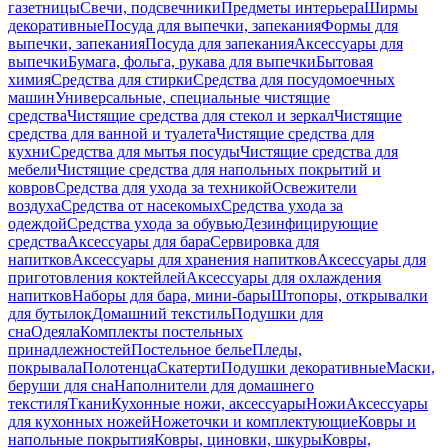
газетницы
Свечи, подсвечники
Предметы интерьера
Ширмы
декоративные
Посуда для выпечки, запекания
Формы для
выпечки, запекания
Посуда для запекания
Аксессуары для
выпечки
Бумага, фольга, рукава для выпечки
Бытовая
химия
Средства для стирки
Средства для посудомоечных
машин
Универсальные, специальные чистящие
средства
Чистящие средства для стекол и зеркал
Чистящие
средства для ванной и туалета
Чистящие средства для
кухни
Средства для мытья посуды
Чистящие средства для
мебели
Чистящие средства для напольных покрытий и
ковров
Средства для ухода за техникой
Освежители
воздуха
Средства от насекомых
Средства ухода за
одеждой
Средства ухода за обувью
Дезинфицирующие
средства
Аксессуары для бара
Сервировка для
напитков
Аксессуары для хранения напитков
Аксессуары для
приготовления коктейлей
Аксессуары для охлаждения
напитков
Наборы для бара, мини-бары
Штопоры, открывалки
для бутылок
Домашний текстиль
Подушки для
сна
Одеяла
Комплекты постельных
принадлежностей
Постельное белье
Пледы,
покрывала
Полотенца
Скатерти
Подушки декоративные
Маски,
беруши для сна
Наполнители для домашнего
текстиля
Ткани
Кухонные ножи, аксессуары
Ножи
Аксессуары
для кухонных ножей
Ножеточки и комплектующие
Ковры и
напольные покрытия
Ковры, циновки, шкуры
Ковры,