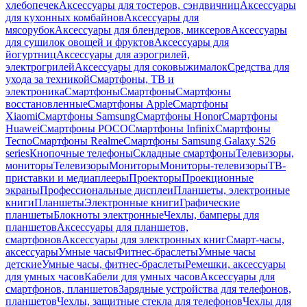
хлебопечек
Аксессуары для тостеров, сэндвичниц
Аксессуары
для кухонных комбайнов
Аксессуары для
мясорубок
Аксессуары для блендеров, миксеров
Аксессуары
для сушилок овощей и фруктов
Аксессуары для
йогуртниц
Аксессуары для аэрогрилей,
электрогрилей
Аксессуары для соковыжималок
Средства для
ухода за техникой
Смартфоны, ТВ и
электроника
Смартфоны
Смартфоны
Смартфоны
восстановленные
Смартфоны Apple
Смартфоны
Xiaomi
Смартфоны Samsung
Смартфоны Honor
Смартфоны
Huawei
Смартфоны POCO
Смартфоны Infinix
Смартфоны
Tecno
Смартфоны Realme
Смартфоны Samsung Galaxy S26
series
Кнопочные телефоны
Складные смартфоны
Телевизоры,
мониторы
Телевизоры
Мониторы
Мониторы-телевизоры
ТВ-
приставки и медиаплееры
Проекторы
Проекционные
экраны
Профессиональные дисплеи
Планшеты, электронные
книги
Планшеты
Электронные книги
Графические
планшеты
Блокноты электронные
Чехлы, бамперы для
планшетов
Аксессуары для планшетов,
смартфонов
Аксессуары для электронных книг
Смарт-часы,
аксессуары
Умные часы
Фитнес-браслеты
Умные часы
детские
Умные часы, фитнес-браслеты
Ремешки, аксессуары
для умных часов
Кабели для умных часов
Аксессуары для
смартфонов, планшетов
Зарядные устройства для телефонов,
планшетов
Чехлы, защитные стекла для телефонов
Чехлы для