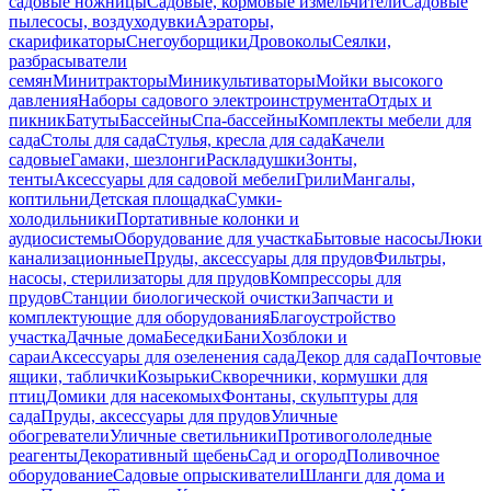
садовые ножницы
Садовые, кормовые измельчители
Садовые
пылесосы, воздуходувки
Аэраторы,
скарификаторы
Снегоуборщики
Дровоколы
Сеялки,
разбрасыватели
семян
Минитракторы
Миникультиваторы
Мойки высокого
давления
Наборы садового электроинструмента
Отдых и
пикник
Батуты
Бассейны
Спа-бассейны
Комплекты мебели для
сада
Столы для сада
Стулья, кресла для сада
Качели
садовые
Гамаки, шезлонги
Раскладушки
Зонты,
тенты
Аксессуары для садовой мебели
Грили
Мангалы,
коптильни
Детская площадка
Сумки-
холодильники
Портативные колонки и
аудиосистемы
Оборудование для участка
Бытовые насосы
Люки
канализационные
Пруды, аксессуары для прудов
Фильтры,
насосы, стерилизаторы для прудов
Компрессоры для
прудов
Станции биологической очистки
Запчасти и
комплектующие для оборудования
Благоустройство
участка
Дачные дома
Беседки
Бани
Хозблоки и
сараи
Аксессуары для озеленения сада
Декор для сада
Почтовые
ящики, таблички
Козырьки
Скворечники, кормушки для
птиц
Домики для насекомых
Фонтаны, скульптуры для
сада
Пруды, аксессуары для прудов
Уличные
обогреватели
Уличные светильники
Противогололедные
реагенты
Декоративный щебень
Сад и огород
Поливочное
оборудование
Садовые опрыскиватели
Шланги для дома и