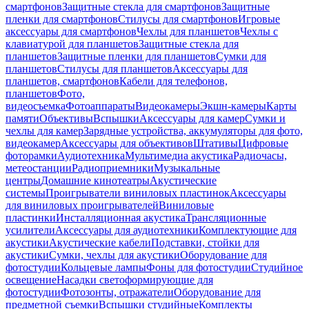
смартфонов
Защитные стекла для смартфонов
Защитные
пленки для смартфонов
Стилусы для смартфонов
Игровые
аксессуары для смартфонов
Чехлы для планшетов
Чехлы с
клавиатурой для планшетов
Защитные стекла для
планшетов
Защитные пленки для планшетов
Сумки для
планшетов
Стилусы для планшетов
Аксессуары для
планшетов, смартфонов
Кабели для телефонов,
планшетов
Фото,
видеосъемка
Фотоаппараты
Видеокамеры
Экшн-камеры
Карты
памяти
Объективы
Вспышки
Аксессуары для камер
Сумки и
чехлы для камер
Зарядные устройства, аккумуляторы для фото,
видеокамер
Аксессуары для объективов
Штативы
Цифровые
фоторамки
Аудиотехника
Мультимедиа акустика
Радиочасы,
метеостанции
Радиоприемники
Музыкальные
центры
Домашние кинотеатры
Акустические
системы
Проигрыватели виниловых пластинок
Аксессуары
для виниловых проигрывателей
Виниловые
пластинки
Инсталляционная акустика
Трансляционные
усилители
Аксессуары для аудиотехники
Комплектующие для
акустики
Акустические кабели
Подставки, стойки для
акустики
Сумки, чехлы для акустики
Оборудование для
фотостудии
Кольцевые лампы
Фоны для фотостудии
Студийное
освещение
Насадки светоформирующие для
фотостудии
Фотозонты, отражатели
Оборудование для
предметной съемки
Вспышки студийные
Комплекты