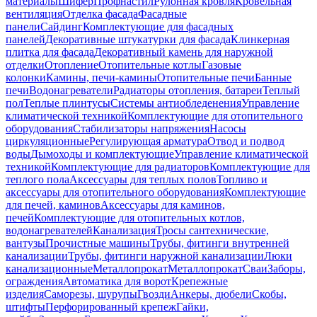
материалы
Шифер
Профнастил
Рулонная кровля
Кровельная
вентиляция
Отделка фасада
Фасадные
панели
Сайдинг
Комплектующие для фасадных
панелей
Декоративные штукатурки для фасада
Клинкерная
плитка для фасада
Декоративный камень для наружной
отделки
Отопление
Отопительные котлы
Газовые
колонки
Камины, печи-камины
Отопительные печи
Банные
печи
Водонагреватели
Радиаторы отопления, батареи
Теплый
пол
Теплые плинтусы
Системы антиобледенения
Управление
климатической техникой
Комплектующие для отопительного
оборудования
Стабилизаторы напряжения
Насосы
циркуляционные
Регулирующая арматура
Отвод и подвод
воды
Дымоходы и комплектующие
Управление климатической
техникой
Комплектующие для радиаторов
Комплектующие для
теплого пола
Аксессуары для теплых полов
Топливо и
аксессуары для отопительного оборудования
Комплектующие
для печей, каминов
Аксессуары для каминов,
печей
Комплектующие для отопительных котлов,
водонагревателей
Канализация
Тросы сантехнические,
вантузы
Прочистные машины
Трубы, фитинги внутренней
канализации
Трубы, фитинги наружной канализации
Люки
канализационные
Металлопрокат
Металлопрокат
Сваи
Заборы,
ограждения
Автоматика для ворот
Крепежные
изделия
Саморезы, шурупы
Гвозди
Анкеры, дюбели
Скобы,
штифты
Перфорированный крепеж
Гайки,