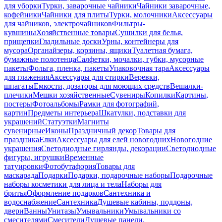
для уборки
Турки, заварочные чайники
Чайники заварочные,
кофейники
Чайники для плиты
Турки, молочники
Аксессуары
для чайников, электрочайников
Фильтры-
кувшины
Хозяйственные товары
Сушилки для белья,
прищепки
Гладильные доски
Урны, контейнеры для
мусора
Органайзеры, корзины, ящики
Туалетная бумага,
бумажные полотенца
Салфетки, мочалки, губки, мусорные
пакеты
Фольга, пленка, пакеты
Упаковочная тара
Аксессуары
для глажения
Аксессуары для стирки
Веревки,
шпагаты
Емкости, дозаторы для моющих средств
Вешалки-
плечики
Мешки хозяйственные
Сувениры
Копилки
Картины,
постеры
Фотоальбомы
Рамки для фотографий,
картин
Предметы интерьера
Шкатулки, подставки для
украшений
Статуэтки
Магниты
сувенирные
Иконы
Праздничный декор
Товары для
праздника
Елки
Аксессуары для елей новогодних
Новогодние
украшения
Светодиодные гирлянды, декорации
Светодиодные
фигуры, игрушки
Временные
татуировки
Фотобутафория
Товары для
маскарада
Подарки
Подарки, подарочные наборы
Подарочные
наборы косметики для лица и тела
Наборы для
бритья
Оформление подарков
Сантехника и
водоснабжение
Сантехника
Душевые кабины, поддоны,
двери
Ванны
Унитазы
Умывальники
Умывальники со
смесителями
Смесители
Душевые панели,