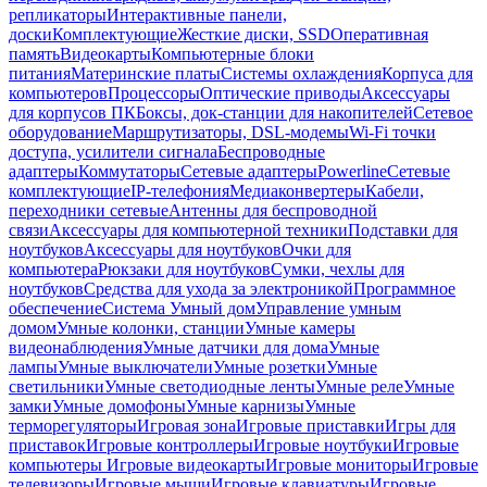
репликаторы
Интерактивные панели,
доски
Комплектующие
Жесткие диски, SSD
Оперативная
память
Видеокарты
Компьютерные блоки
питания
Материнские платы
Системы охлаждения
Корпуса для
компьютеров
Процессоры
Оптические приводы
Аксессуары
для корпусов ПК
Боксы, док-станции для накопителей
Сетевое
оборудование
Маршрутизаторы, DSL-модемы
Wi-Fi точки
доступа, усилители сигнала
Беспроводные
адаптеры
Коммутаторы
Сетевые адаптеры
Powerline
Сетевые
комплектующие
IP-телефония
Медиаконвертеры
Кабели,
переходники сетевые
Антенны для беспроводной
связи
Аксессуары для компьютерной техники
Подставки для
ноутбуков
Аксессуары для ноутбуков
Очки для
компьютера
Рюкзаки для ноутбуков
Сумки, чехлы для
ноутбуков
Средства для ухода за электроникой
Программное
обеспечение
Система Умный дом
Управление умным
домом
Умные колонки, станции
Умные камеры
видеонаблюдения
Умные датчики для дома
Умные
лампы
Умные выключатели
Умные розетки
Умные
светильники
Умные светодиодные ленты
Умные реле
Умные
замки
Умные домофоны
Умные карнизы
Умные
терморегуляторы
Игровая зона
Игровые приставки
Игры для
приставок
Игровые контроллеры
Игровые ноутбуки
Игровые
компьютеры
Игровые видеокарты
Игровые мониторы
Игровые
телевизоры
Игровые мыши
Игровые клавиатуры
Игровые