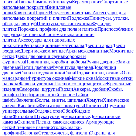
плитка
Плитка
Ламинат
Линолеум
Керамогранит
Спортивные
напольные покрытия
Виниловые
полы
Ковролин
Паркет
Искусственная трава
Аксессуары для
напольных покрытий и плитки
Подложка
Плинтусы, уголки,
обводы для труб
Плинтусы для сантехники
Фуги для
плитки
Порожки, профили для пола и плитки
Приспособления
для укладки плитки
Системы выравнивания
плитки
Аксессуары для напольных
покрытий
Реставрационные материалы
Двери и арки
Двери
входные
Двери межкомнатные
Арки межкомнатные
Москитные
сетки
Двери для бани и сауны
Коробки и
фурнитура
Наличники, коробки, доборы
Ручки дверные
Замки
дверные
Петли дверные
Фурнитура дверная
Доводчики
дверные
Окна и подоконники
Окна
Подоконники, отливы
Окна
мансардные
Фурнитура оконная
Мягкие окна
Москитные сетки
на окна
Жалюзи уличные
Пленки солнцезащитные
Крепежные
изделия
Саморезы, шурупы
Гвозди
Анкеры, дюбели
Скобы,
штифты
Перфорированный крепеж
Гайки,
шайбы
Заклепки
Болты, винты, шпильки
Хомуты
Химические
анкеры
Карабины
Фиксаторы арматуры
Шплинты
Пружины
универсальные
Отделка стен
Обои
Жидкие
обои
Фотообои
Штукатурки декоративные
Декоративный
камень
Скинали
Пленки самоклеящиеся
Армирующие
сетки
Стеновые панели
Уголки, маяки,
профили
Вагонка
Стеклохолсты, флизелин
Экраны для