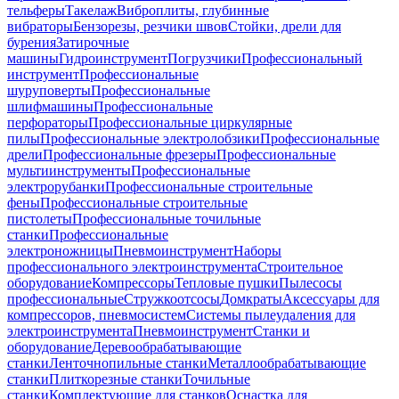
тельферы
Такелаж
Виброплиты, глубинные
вибраторы
Бензорезы, резчики швов
Стойки, дрели для
бурения
Затирочные
машины
Гидроинструмент
Погрузчики
Профессиональный
инструмент
Профессиональные
шуруповерты
Профессиональные
шлифмашины
Профессиональные
перфораторы
Профессиональные циркулярные
пилы
Профессиональные электролобзики
Профессиональные
дрели
Профессиональные фрезеры
Профессиональные
мультиинструменты
Профессиональные
электрорубанки
Профессиональные строительные
фены
Профессиональные строительные
пистолеты
Профессиональные точильные
станки
Профессиональные
электроножницы
Пневмоинструмент
Наборы
профессионального электроинструмента
Строительное
оборудование
Компрессоры
Тепловые пушки
Пылесосы
профессиональные
Стружкоотсосы
Домкраты
Аксессуары для
компрессоров, пневмосистем
Системы пылеудаления для
электроинструмента
Пневмоинструмент
Станки и
оборудование
Деревообрабатывающие
станки
Ленточнопильные станки
Металлообрабатывающие
станки
Плиткорезные станки
Точильные
станки
Комплектующие для станков
Оснастка для