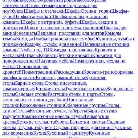
геймерские
Столы геймерские
Подставки для
ноутбуков
Шкафы и стеллажи
Шкафы
Стенки, горки
Шкафы-
купе
Шкафы-гармошки
Шкафы-пеналы для жилой
комнаты
Шкафы с витриной, буфеты
Шкафы, секции в
прихожую
Полки, стеллажи, системы хранения
Шкафы для
ванной комнаты
Вешалки, подставки для зонтов
Комоды,
тумбы
Комоды
Тумбы
Прикроватные тумбы
Обувницы, тумбы в
прихожую
Комоды, тумбы для ванной
Пеленальные столики,
комоды
Тумбы под ТВ
Комоды пластиковые
Кровати и
матрасы
Матрасы
Кровати
Детские кровати
Кроватки для
новорожденных
Надувная мебель
Наматрасники, чехлы на
матрас
Основания для
кроватей
Подматрасники
Раскладушки
Кровати-трансформеры,
шкафы-кровати
Кровати-домики
Столы
Кухонные
столы
Барные столы
Столы письменные,
компьютерные
Детские столы
Туалетные столики
Журнальные
столы
Садовые столы
Растущие столы и парты
Столы,
журнальные столики для бани
Приставные
столики
Консольные столики
Обеденные группы
Столы-
книги
Стулья
Кухонные стулья, табуреты
Барные стулья,
табуреты
Компьютерные кресла, стулья
Геймерские
кресла
Детские стулья, табуреты
Банкетки, скамьи
Садовые
кресла, стулья, табуреты
Стулья, табуреты для бани
Стульчики
для кормления
Кухня
Кухонный гарнитур
Кухонные