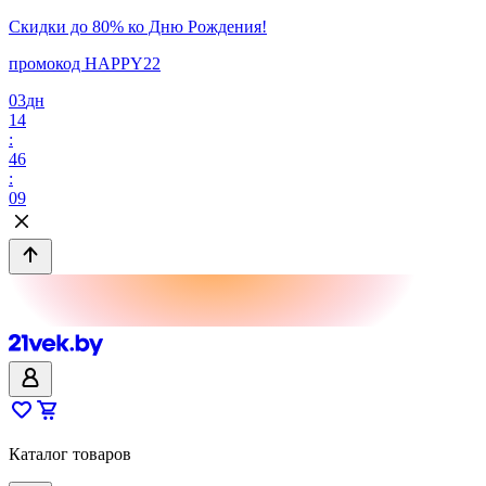
Скидки до 80% ко Дню Рождения!
промокод HAPPY22
03
дн
14
:
46
:
09
Каталог товаров