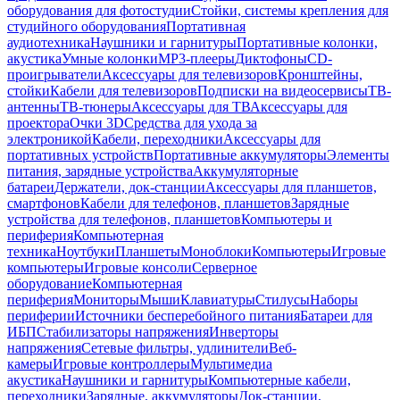
оборудования для фотостудии
Стойки, системы крепления для
студийного оборудования
Портативная
аудиотехника
Наушники и гарнитуры
Портативные колонки,
акустика
Умные колонки
MP3-плееры
Диктофоны
CD-
проигрыватели
Аксессуары для телевизоров
Кронштейны,
стойки
Кабели для телевизоров
Подписки на видеосервисы
ТВ-
антенны
ТВ-тюнеры
Аксессуары для ТВ
Аксессуары для
проектора
Очки 3D
Средства для ухода за
электроникой
Кабели, переходники
Аксессуары для
портативных устройств
Портативные аккумуляторы
Элементы
питания, зарядные устройства
Аккумуляторные
батареи
Держатели, док-станции
Аксессуары для планшетов,
смартфонов
Кабели для телефонов, планшетов
Зарядные
устройства для телефонов, планшетов
Компьютеры и
периферия
Компьютерная
техника
Ноутбуки
Планшеты
Моноблоки
Компьютеры
Игровые
компьютеры
Игровые консоли
Серверное
оборудование
Компьютерная
периферия
Мониторы
Мыши
Клавиатуры
Стилусы
Наборы
периферии
Источники бесперебойного питания
Батареи для
ИБП
Стабилизаторы напряжения
Инверторы
напряжения
Сетевые фильтры, удлинители
Веб-
камеры
Игровые контроллеры
Мультимедиа
акустика
Наушники и гарнитуры
Компьютерные кабели,
переходники
Зарядные, аккумуляторы
Док-станции,