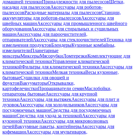
домашней техники
Принадлежности для пылесосов
Щетки,
насадки для пылесосов
Аксессуары для роботов-
пылесосов
Расходные материалы для пылесосов
Станции,
аккумуляторы для роботов-пылесосов
Аксессуары для
швейных машин
Аксессуары для промышленного швейного
оборудования
Аксессуары для стиральных и сушильных
машин
Аксессуары для пароочистителей,
отпаривателей
Аксессуары для стеклоочистителей
Техника для
измельчения продуктов
Блендеры
Кухонные комбайны,
измельчители
Планетарные
миксеры
Миксеры
Мясорубки
Ломтерезки
Комплектующие для
климатической техники
Управление климатической
техникой
Фильтры для климатической техники
Аксессуары для
климатической техники
Мелкая техника
Весы кухонные,
бытовые
Сушилки для овощей и
фруктов
Вакууматоры
Открывалки,
картофелечистки
Проращиватели семян
Маслобойки,
сепараторы бытовые
Аксессуары для крупной
техники
Аксессуары для вытяжек
Аксессуары для плит и
духовок
Аксессуары для холодильников
Аксессуары для
посудомоечных машин
Средства для посудомоечных
машин
Средства для ухода за техникой
Аксессуары для
кухонной техники
Аксессуары для микроволновых
печей
Вакуумные пакеты, контейнеры
Аксессуары для
кофемашин
Аксессуары для мультиварок,