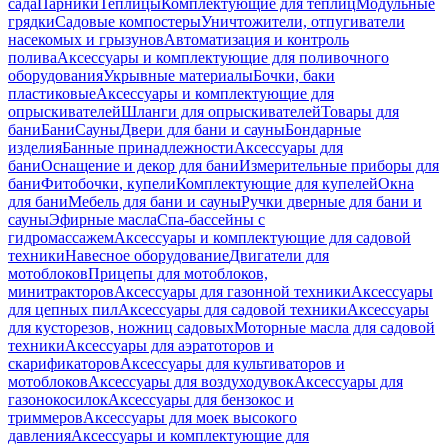
сада
Парники
Теплицы
Комплектующие для теплиц
Модульные
грядки
Садовые компостеры
Уничтожители, отпугиватели
насекомых и грызунов
Автоматизация и контроль
полива
Аксессуары и комплектующие для поливочного
оборудования
Укрывные материалы
Бочки, баки
пластиковые
Аксессуары и комплектующие для
опрыскивателей
Шланги для опрыскивателей
Товары для
бани
Бани
Сауны
Двери для бани и сауны
Бондарные
изделия
Банные принадлежности
Аксессуары для
бани
Оснащение и декор для бани
Измерительные приборы для
бани
Фитобочки, купели
Комплектующие для купелей
Окна
для бани
Мебель для бани и сауны
Ручки дверные для бани и
сауны
Эфирные масла
Спа-бассейны с
гидромассажем
Аксессуары и комплектующие для садовой
техники
Навесное оборудование
Двигатели для
мотоблоков
Прицепы для мотоблоков,
минитракторов
Аксессуары для газонной техники
Аксессуары
для цепных пил
Аксессуары для садовой техники
Аксессуары
для кусторезов, ножниц садовых
Моторные масла для садовой
техники
Аксессуары для аэратоторов и
скарификаторов
Аксессуары для культиваторов и
мотоблоков
Аксессуары для воздуходувок
Аксессуары для
газонокосилок
Аксессуары для бензокос и
триммеров
Аксессуары для моек высокого
давления
Аксессуары и комплектующие для