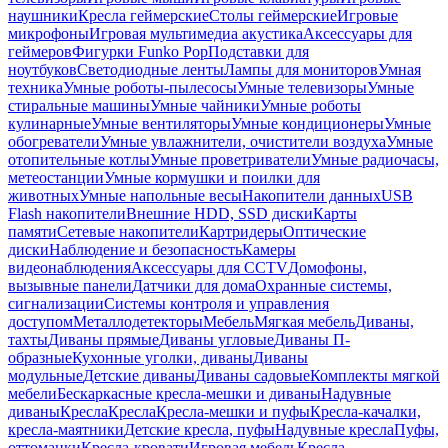
наушники
Кресла геймерские
Столы геймерские
Игровые
микрофоны
Игровая мультимедиа акустика
Аксессуары для
геймеров
Фигурки Funko Pop
Подставки для
ноутбуков
Светодиодные ленты
Лампы для мониторов
Умная
техника
Умные роботы-пылесосы
Умные телевизоры
Умные
стиральные машины
Умные чайники
Умные роботы
кулинарные
Умные вентиляторы
Умные кондиционеры
Умные
обогреватели
Умные увлажнители, очистители воздуха
Умные
отопительные котлы
Умные проветриватели
Умные радиочасы,
метеостанции
Умные кормушки и поилки для
животных
Умные напольные весы
Накопители данных
USB
Flash накопители
Внешние HDD, SSD диски
Карты
памяти
Сетевые накопители
Картридеры
Оптические
диски
Наблюдение и безопасность
Камеры
видеонаблюдения
Аксессуары для CCTV
Домофоны,
вызывные панели
Датчики для дома
Охранные системы,
сигнализации
Системы контроля и управления
доступом
Металлодетекторы
Мебель
Мягкая мебель
Диваны,
тахты
Диваны прямые
Диваны угловые
Диваны П-
образные
Кухонные уголки, диваны
Диваны
модульные
Детские диваны
Диваны садовые
Комплекты мягкой
мебели
Бескаркасные кресла-мешки и диваны
Надувные
диваны
Кресла
Кресла
Кресла-мешки и пуфы
Кресла-качалки,
кресла-маятники
Детские кресла, пуфы
Надувные кресла
Пуфы,
оттоманки
Кресла-кровати
Игровая мебель
Кресла