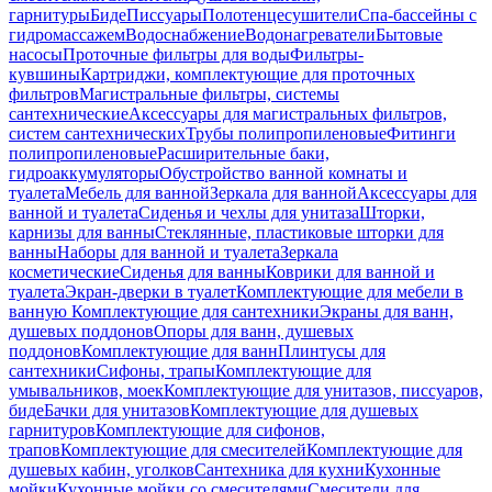
гарнитуры
Биде
Писсуары
Полотенцесушители
Спа-бассейны с
гидромассажем
Водоснабжение
Водонагреватели
Бытовые
насосы
Проточные фильтры для воды
Фильтры-
кувшины
Картриджи, комплектующие для проточных
фильтров
Магистральные фильтры, системы
сантехнические
Аксессуары для магистральных фильтров,
систем сантехнических
Трубы полипропиленовые
Фитинги
полипропиленовые
Расширительные баки,
гидроаккумуляторы
Обустройство ванной комнаты и
туалета
Мебель для ванной
Зеркала для ванной
Аксессуары для
ванной и туалета
Сиденья и чехлы для унитаза
Шторки,
карнизы для ванны
Стеклянные, пластиковые шторки для
ванны
Наборы для ванной и туалета
Зеркала
косметические
Сиденья для ванны
Коврики для ванной и
туалета
Экран-дверки в туалет
Комплектующие для мебели в
ванную
Комплектующие для сантехники
Экраны для ванн,
душевых поддонов
Опоры для ванн, душевых
поддонов
Комплектующие для ванн
Плинтусы для
сантехники
Сифоны, трапы
Комплектующие для
умывальников, моек
Комплектующие для унитазов, писсуаров,
биде
Бачки для унитазов
Комплектующие для душевых
гарнитуров
Комплектующие для сифонов,
трапов
Комплектующие для смесителей
Комплектующие для
душевых кабин, уголков
Сантехника для кухни
Кухонные
мойки
Кухонные мойки со смесителями
Смесители для