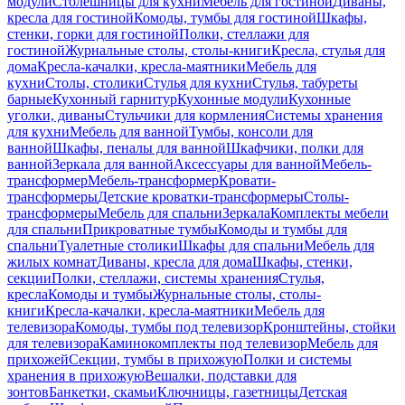
модули
Столешницы для кухни
Мебель для гостиной
Диваны,
кресла для гостиной
Комоды, тумбы для гостиной
Шкафы,
стенки, горки для гостиной
Полки, стеллажи для
гостиной
Журнальные столы, столы-книги
Кресла, стулья для
дома
Кресла-качалки, кресла-маятники
Мебель для
кухни
Столы, столики
Стулья для кухни
Стулья, табуреты
барные
Кухонный гарнитур
Кухонные модули
Кухонные
уголки, диваны
Стульчики для кормления
Системы хранения
для кухни
Мебель для ванной
Тумбы, консоли для
ванной
Шкафы, пеналы для ванной
Шкафчики, полки для
ванной
Зеркала для ванной
Аксессуары для ванной
Мебель-
трансформер
Мебель-трансформер
Кровати-
трансформеры
Детские кроватки-трансформеры
Столы-
трансформеры
Мебель для спальни
Зеркала
Комплекты мебели
для спальни
Прикроватные тумбы
Комоды и тумбы для
спальни
Туалетные столики
Шкафы для спальни
Мебель для
жилых комнат
Диваны, кресла для дома
Шкафы, стенки,
секции
Полки, стеллажи, системы хранения
Стулья,
кресла
Комоды и тумбы
Журнальные столы, столы-
книги
Кресла-качалки, кресла-маятники
Мебель для
телевизора
Комоды, тумбы под телевизор
Кронштейны, стойки
для телевизора
Каминокомплекты под телевизор
Мебель для
прихожей
Секции, тумбы в прихожую
Полки и системы
хранения в прихожую
Вешалки, подставки для
зонтов
Банкетки, скамьи
Ключницы, газетницы
Детская