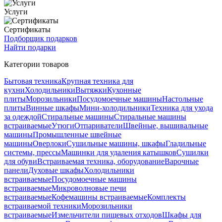
Услуги
Сертификаты
Подборщик подарков
Найти подарки
Категории товаров
Бытовая техника
Крупная техника для
кухни
Холодильники
Вытяжки
Кухонные
плиты
Морозильники
Посудомоечные машины
Настольные
плиты
Винные шкафы
Мини-холодильники
Техника для ухода
за одеждой
Стиральные машины
Стиральные машины
встраиваемые
Утюги
Отпариватели
Швейные, вышивальные
машины
Промышленные швейные
машины
Оверлоки
Сушильные машины, шкафы
Гладильные
системы, прессы
Машинки для удаления катышков
Сушилки
для обуви
Встраиваемая техника, оборудование
Варочные
панели
Духовые шкафы
Холодильники
встраиваемые
Посудомоечные машины
встраиваемые
Микроволновые печи
встраиваемые
Кофемашины встраиваемые
Комплекты
встраиваемой техники
Морозильники
встраиваемые
Измельчители пищевых отходов
Шкафы для