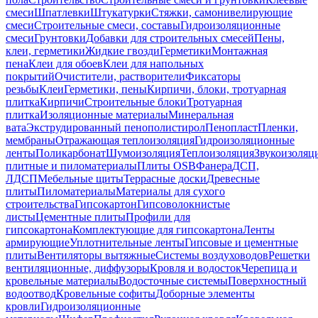
смеси
Шпатлевки
Штукатурки
Стяжки, самонивелирующие
смеси
Строительные смеси, составы
Гидроизоляционные
смеси
Грунтовки
Добавки для строительных смесей
Пены,
клеи, герметики
Жидкие гвозди
Герметики
Монтажная
пена
Клеи для обоев
Клеи для напольных
покрытий
Очистители, растворители
Фиксаторы
резьбы
Клеи
Герметики, пены
Кирпичи, блоки, тротуарная
плитка
Кирпичи
Строительные блоки
Тротуарная
плитка
Изоляционные материалы
Минеральная
вата
Экструдированный пенополистирол
Пенопласт
Пленки,
мембраны
Отражающая теплоизоляция
Гидроизоляционные
ленты
Поликарбонат
Шумоизоляция
Теплоизоляция
Звукоизоляц
плитные и пиломатериалы
Плиты OSB
Фанера
ДСП,
ЛДСП
Мебельные щиты
Террасные доски
Древесные
плиты
Пиломатериалы
Материалы для сухого
строительства
Гипсокартон
Гипсоволокнистые
листы
Цементные плиты
Профили для
гипсокартона
Комплектующие для гипсокартона
Ленты
армирующие
Уплотнительные ленты
Гипсовые и цементные
плиты
Вентиляторы вытяжные
Системы воздуховодов
Решетки
вентиляционные, диффузоры
Кровля и водосток
Черепица и
кровельные материалы
Водосточные системы
Поверхностный
водоотвод
Кровельные софиты
Доборные элементы
кровли
Гидроизоляционные