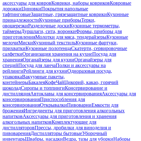
аксессуары для ковров
Коврики, наборы ковриков
Ковровые
дорожки
Циновки
Покрытия напольные
тафтинговые
Защитные, грязезащитные коврики
Кухонные
принадлежности
Кухонные приборы
Терки,
овощерезки
Разделочные доски
Кухонные термометры,
таймеры
Дуршлаги, сита, воронки
Формы, приборы для
приготовления
Молотки для мяса, тендерайзеры
Кухонные
мелочи
Миски
Кухонный текстиль
Кухонные фартуки,
прихватки
Кухонные полотенца
Скатерти, сервировочные
салфетки
Организация хранения на кухне
Посуда для
хранения
Органайзеры для кухни
Органайзеры для
специй
Посуда для ланча
Полки и аксессуары на
рейлинги
Рейлинги для кухни
Одноразовая посуда,
упаковка
Вакуумные пакеты,
контейнеры
Бакалея
Кофе
Чай
Цикорий, какао, горячий
шоколад
Сиропы и топпинги
Консервирование и
дистилляция
Автоклавы для консервирования
Аксессуары для
консервирования
Приспособления для
консервирования
Открывалки
Пивоварни
Емкости для
брожения
Ингредиенты для приготовления алкогольных
напитков
Аксессуары для приготовления и хранения
алкогольных напитков
Комплектующие для
дистилляторов
Прессы, дробилки для виноделия и
пивоварения
Дистилляторы бытовые
Уборочный
инвентарь
Швабры, насадки
Ведра, тазы для уборки
Наборы