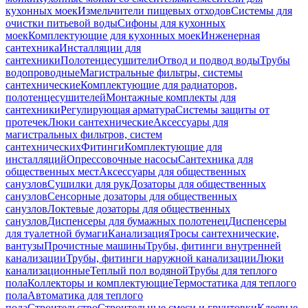
кухонных моек
Измельчители пищевых отходов
Системы для
очистки питьевой воды
Сифоны для кухонных
моек
Комплектующие для кухонных моек
Инженерная
сантехника
Инсталляции для
сантехники
Полотенцесушители
Отвод и подвод воды
Трубы
водопроводные
Магистральные фильтры, системы
сантехнические
Комплектующие для радиаторов,
полотенцесушителей
Монтажные комплекты для
сантехники
Регулирующая арматура
Системы защиты от
протечек
Люки сантехнические
Аксессуары для
магистральных фильтров, систем
сантехнических
Фитинги
Комплектующие для
инсталляций
Опрессовочные насосы
Сантехника для
общественных мест
Аксессуары для общественных
санузлов
Сушилки для рук
Дозаторы для общественных
санузлов
Сенсорные дозаторы для общественных
санузлов
Локтевые дозаторы для общественных
санузлов
Диспенсеры для бумажных полотенец
Диспенсеры
для туалетной бумаги
Канализация
Тросы сантехнические,
вантузы
Прочистные машины
Трубы, фитинги внутренней
канализации
Трубы, фитинги наружной канализации
Люки
канализационные
Теплый пол водяной
Трубы для теплого
пола
Коллекторы и комплектующие
Термостатика для теплого
пола
Автоматика для теплого
пола
Строительство
Строительные смеси и грунтовки
Клеевые