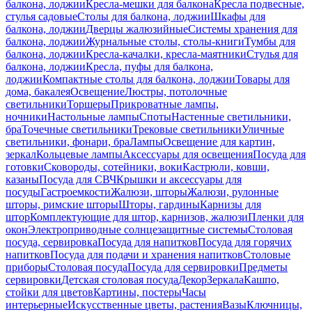
балкона, лоджии
Кресла-мешки для балкона
Кресла подвесные,
стулья садовые
Столы для балкона, лоджии
Шкафы для
балкона, лоджии
Дверцы жалюзийные
Системы хранения для
балкона, лоджии
Журнальные столы, столы-книги
Тумбы для
балкона, лоджии
Кресла-качалки, кресла-маятники
Стулья для
балкона, лоджии
Кресла, пуфы для балкона,
лоджии
Компактные столы для балкона, лоджии
Товары для
дома, бакалея
Освещение
Люстры, потолочные
светильники
Торшеры
Прикроватные лампы,
ночники
Настольные лампы
Споты
Настенные светильники,
бра
Точечные светильники
Трековые светильники
Уличные
светильники, фонари, бра
Лампы
Освещение для картин,
зеркал
Кольцевые лампы
Аксессуары для освещения
Посуда для
готовки
Сковороды, сотейники, воки
Кастрюли, ковши,
казаны
Посуда для СВЧ
Крышки и аксессуары для
посуды
Гастроемкости
Жалюзи, шторы
Жалюзи, рулонные
шторы, римские шторы
Шторы, гардины
Карнизы для
штор
Комплектующие для штор, карнизов, жалюзи
Пленки для
окон
Электроприводные солнцезащитные системы
Столовая
посуда, сервировка
Посуда для напитков
Посуда для горячих
напитков
Посуда для подачи и хранения напитков
Столовые
приборы
Столовая посуда
Посуда для сервировки
Предметы
сервировки
Детская столовая посуда
Декор
Зеркала
Кашпо,
стойки для цветов
Картины, постеры
Часы
интерьерные
Искусственные цветы, растения
Вазы
Ключницы,