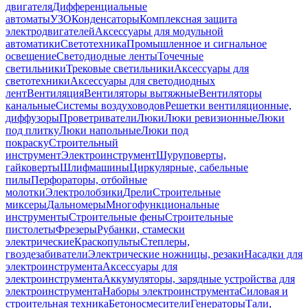
двигателя
Дифференциальные
автоматы
УЗО
Конденсаторы
Комплексная защита
электродвигателей
Аксессуары для модульной
автоматики
Светотехника
Промышленное и сигнальное
освещение
Светодиодные ленты
Точечные
светильники
Трековые светильники
Аксессуары для
светотехники
Аксессуары для светодиодных
лент
Вентиляция
Вентиляторы вытяжные
Вентиляторы
канальные
Системы воздуховодов
Решетки вентиляционные,
диффузоры
Проветриватели
Люки
Люки ревизионные
Люки
под плитку
Люки напольные
Люки под
покраску
Строительный
инструмент
Электроинструмент
Шуруповерты,
гайковерты
Шлифмашины
Циркулярные, сабельные
пилы
Перфораторы, отбойные
молотки
Электролобзики
Дрели
Строительные
миксеры
Дальномеры
Многофункциональные
инструменты
Строительные фены
Строительные
пистолеты
Фрезеры
Рубанки, стамески
электрические
Краскопульты
Степлеры,
гвоздезабиватели
Электрические ножницы, резаки
Насадки для
электроинструмента
Аксессуары для
электроинструмента
Аккумуляторы, зарядные устройства для
электроинструмента
Наборы электроинструмента
Силовая и
строительная техника
Бетоносмесители
Генераторы
Тали,