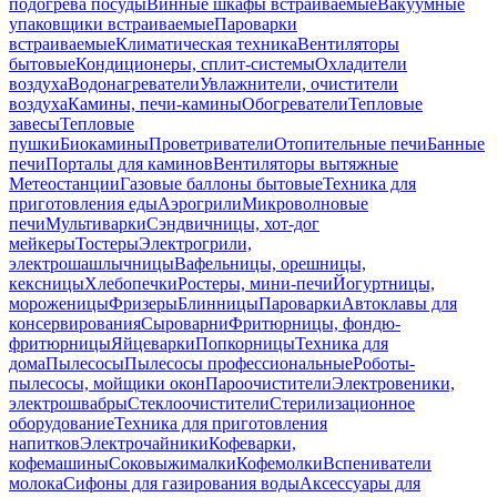
подогрева посуды
Винные шкафы встраиваемые
Вакуумные
упаковщики встраиваемые
Пароварки
встраиваемые
Климатическая техника
Вентиляторы
бытовые
Кондиционеры, сплит-системы
Охладители
воздуха
Водонагреватели
Увлажнители, очистители
воздуха
Камины, печи-камины
Обогреватели
Тепловые
завесы
Тепловые
пушки
Биокамины
Проветриватели
Отопительные печи
Банные
печи
Порталы для каминов
Вентиляторы вытяжные
Метеостанции
Газовые баллоны бытовые
Техника для
приготовления еды
Аэрогрили
Микроволновые
печи
Мультиварки
Сэндвичницы, хот-дог
мейкеры
Тостеры
Электрогрили,
электрошашлычницы
Вафельницы, орешницы,
кексницы
Хлебопечки
Ростеры, мини-печи
Йогуртницы,
мороженицы
Фризеры
Блинницы
Пароварки
Автоклавы для
консервирования
Сыроварни
Фритюрницы, фондю-
фритюрницы
Яйцеварки
Попкорницы
Техника для
дома
Пылесосы
Пылесосы профессиональные
Роботы-
пылесосы, мойщики окон
Пароочистители
Электровеники,
электрошвабры
Стеклоочистители
Стерилизационное
оборудование
Техника для приготовления
напитков
Электрочайники
Кофеварки,
кофемашины
Соковыжималки
Кофемолки
Вспениватели
молока
Сифоны для газирования воды
Аксессуары для