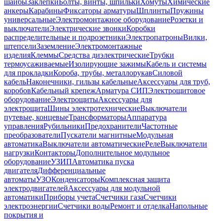
шайбы
Заклепки
Болты, винты, шпильки
Хомуты
Химические
анкеры
Карабины
Фиксаторы арматуры
Шплинты
Пружины
универсальные
Электромонтажное оборудование
Розетки и
выключатели
Электрические звонки
Коробки
распределительные и подрозетники
Электропатроны
Вилки,
штепсели
Заземление
Электромонтажные
изделия
Клеммы
Средства диэлектрические
Трубки
термоусаживаемые
Изолирующие зажимы
Кабель и системы
для прокладки
Короба, трубы, металлорукав
Силовой
кабель
Наконечники, гильзы кабельные
Аксессуары для труб,
коробов
Кабельный крепеж
Арматура СИП
Электрощитовое
оборудование
Электрощиты
Аксессуары для
электрощита
Шины электротехнические
Выключатели
путевые, концевые
Трансформаторы
Аппаратура
управления
Рубильники
Предохранители
Частотные
преобразователи
Пускатели магнитные
Модульная
автоматика
Выключатели автоматические
Реле
Выключатели
нагрузки
Контакторы
Дополнительное модульное
оборудование
УЗИП
Автоматика пуска
двигателя
Дифференциальные
автоматы
УЗО
Конденсаторы
Комплексная защита
электродвигателей
Аксессуары для модульной
автоматики
Приборы учета
Счетчики газа
Счетчики
электроэнергии
Счетчики воды
Ремонт и отделка
Напольные
покрытия и