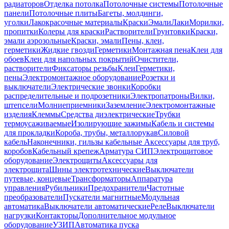
радиаторов
Отделка потолка
Потолочные системы
Потолочные
панели
Потолочные плиты
Багеты, молдинги,
уголки
Лакокрасочные материалы
Краски
Эмали
Лаки
Морилки,
пропитки
Колеры для краски
Растворители
Грунтовки
Краски,
эмали аэрозольные
Краски, эмали
Пены, клеи,
герметики
Жидкие гвозди
Герметики
Монтажная пена
Клеи для
обоев
Клеи для напольных покрытий
Очистители,
растворители
Фиксаторы резьбы
Клеи
Герметики,
пены
Электромонтажное оборудование
Розетки и
выключатели
Электрические звонки
Коробки
распределительные и подрозетники
Электропатроны
Вилки,
штепсели
Молниеприемники
Заземление
Электромонтажные
изделия
Клеммы
Средства диэлектрические
Трубки
термоусаживаемые
Изолирующие зажимы
Кабель и системы
для прокладки
Короба, трубы, металлорукав
Силовой
кабель
Наконечники, гильзы кабельные
Аксессуары для труб,
коробов
Кабельный крепеж
Арматура СИП
Электрощитовое
оборудование
Электрощиты
Аксессуары для
электрощита
Шины электротехнические
Выключатели
путевые, концевые
Трансформаторы
Аппаратура
управления
Рубильники
Предохранители
Частотные
преобразователи
Пускатели магнитные
Модульная
автоматика
Выключатели автоматические
Реле
Выключатели
нагрузки
Контакторы
Дополнительное модульное
оборудование
УЗИП
Автоматика пуска