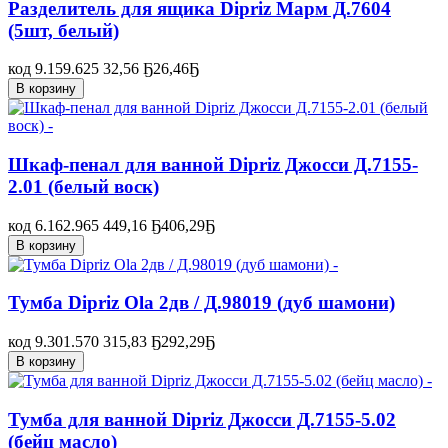
Разделитель для ящика Dipriz Марм Д.7604
(5шт, белый)
код 9.159.625
32,56 Ҕ
26,46
Ҕ
В корзину
Шкаф-пенал для ванной Dipriz Джосси Д.7155-
2.01 (белый воск)
код 6.162.965
449,16 Ҕ
406,29
Ҕ
В корзину
Тумба Dipriz Ola 2дв / Д.98019 (дуб шамони)
код 9.301.570
315,83 Ҕ
292,29
Ҕ
В корзину
Тумба для ванной Dipriz Джосси Д.7155-5.02
(бейц масло)