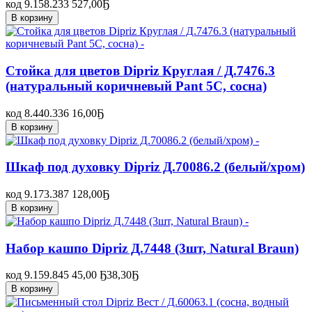
код 9.158.233
527,00
Ҕ
В корзину
Стойка для цветов Dipriz Круглая / Д.7476.3
(натуральный коричневый Pant 5C, сосна)
код 8.440.336
16,00
Ҕ
В корзину
Шкаф под духовку Dipriz Д.70086.2 (белый/хром)
код 9.173.387
128,00
Ҕ
В корзину
Набор кашпо Dipriz Д.7448 (3шт, Natural Braun)
код 9.159.845
45,00 Ҕ
38,30
Ҕ
В корзину