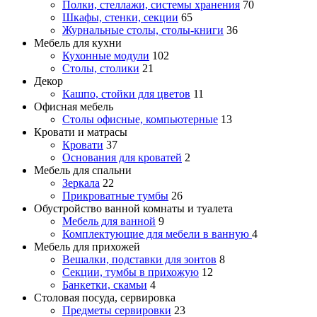
Полки, стеллажи, системы хранения
70
Шкафы, стенки, секции
65
Журнальные столы, столы-книги
36
Мебель для кухни
Кухонные модули
102
Столы, столики
21
Декор
Кашпо, стойки для цветов
11
Офисная мебель
Столы офисные, компьютерные
13
Кровати и матрасы
Кровати
37
Основания для кроватей
2
Мебель для спальни
Зеркала
22
Прикроватные тумбы
26
Обустройство ванной комнаты и туалета
Мебель для ванной
9
Комплектующие для мебели в ванную
4
Мебель для прихожей
Вешалки, подставки для зонтов
8
Секции, тумбы в прихожую
12
Банкетки, скамьи
4
Столовая посуда, сервировка
Предметы сервировки
23