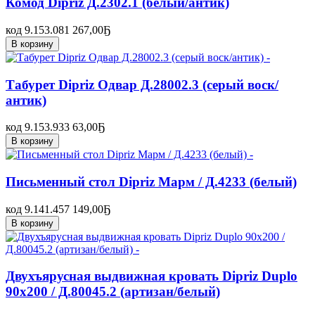
Комод Dipriz Д.2302.1 (белый/антик)
код 9.153.081
267,00
Ҕ
В корзину
Табурет Dipriz Одвар Д.28002.3 (серый воск/
антик)
код 9.153.933
63,00
Ҕ
В корзину
Письменный стол Dipriz Марм / Д.4233 (белый)
код 9.141.457
149,00
Ҕ
В корзину
Двухъярусная выдвижная кровать Dipriz Duplo
90x200 / Д.80045.2 (артизан/белый)