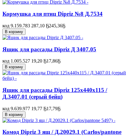
Кормушка для птиц Dipriz №8 Д.7534
код 9.159.783
287,10 Ҕ
245,36
Ҕ
В корзину
Ящик для рассады Dipriz Д 3407.05
код 1.005.527
19,20 Ҕ
17,86
Ҕ
В корзину
Ящик для рассады Dipriz 125x440x115 /
Д.3407.01 (серый бейц)
код 9.639.977
19,77 Ҕ
17,79
Ҕ
В корзину
Комод Dipriz 3 ящ / Д.20029.1 (Carlos/pantone