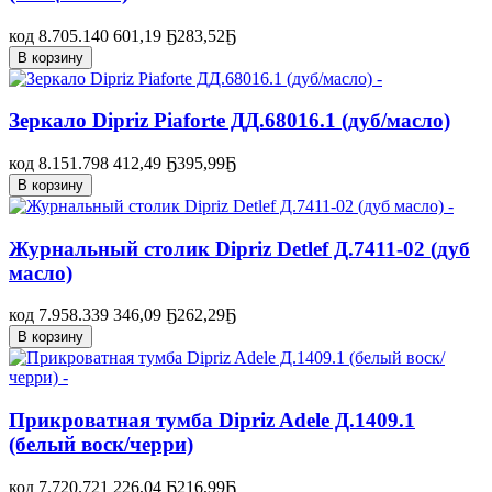
код 8.705.140
601,19 Ҕ
283,52
Ҕ
В корзину
Зеркало Dipriz Piaforte ДД.68016.1 (дуб/масло)
код 8.151.798
412,49 Ҕ
395,99
Ҕ
В корзину
Журнальный столик Dipriz Detlef Д.7411-02 (дуб
масло)
код 7.958.339
346,09 Ҕ
262,29
Ҕ
В корзину
Прикроватная тумба Dipriz Adele Д.1409.1
(белый воск/черри)
код 7.720.721
226,04 Ҕ
216,99
Ҕ