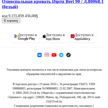
Односпальная кровать Dipriz Bert 90 / Д.80068.1
(белый)
код 9.155.859
456,00
Ҕ
В корзину
Доступно в
Доступно в
Доступно в
Указанные контакты являются в том числе контактами для связи по вопросам
обращения покупателей о нарушении их прав.
В торговом реестре с 23 июня 2010 г., № регистрации 156473, УНП
190806803, регистрация №190806803, 22.02.2007, Мингорисполком.
© 2004–2026 21vek.by, Общество с ограниченной ответственностью
«Триовист», юр.адрес: 220020, Минск, пр. Победителей, 100, оф. 203 E-mail:
21@21vek.by
Специальное разрешение (лицензия) на деятельность, связанную с