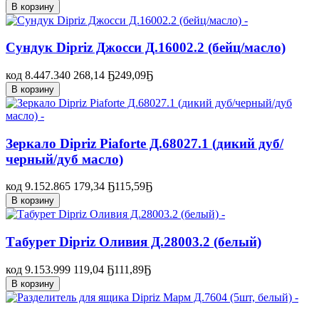
В корзину
Сундук Dipriz Джосси Д.16002.2 (бейц/масло)
код 8.447.340
268,14 Ҕ
249,09
Ҕ
В корзину
Зеркало Dipriz Piaforte Д.68027.1 (дикий дуб/
черный/дуб масло)
код 9.152.865
179,34 Ҕ
115,59
Ҕ
В корзину
Табурет Dipriz Оливия Д.28003.2 (белый)
код 9.153.999
119,04 Ҕ
111,89
Ҕ
В корзину