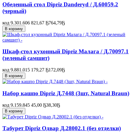
Обеденный стол Dipriz Danderyd / Д.60059.2
(черный)
код 9.301.606
821,67 Ҕ
764,79
Ҕ
В корзину
Шкаф-стол кухонный Dipriz Малага / Д.70097.1
(зеленый самшит)
код 9.881.015
179,27 Ҕ
172,09
Ҕ
В корзину
Набор кашпо Dipriz Д.7448 (3шт, Natural Braun)
код 9.159.845
45,00 Ҕ
38,30
Ҕ
В корзину
Табурет Dipriz Одвар Д.28002.1 (без отделки)