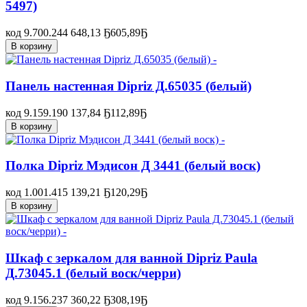
5497)
код 9.700.244
648,13 Ҕ
605,89
Ҕ
В корзину
Панель настенная Dipriz Д.65035 (белый)
код 9.159.190
137,84 Ҕ
112,89
Ҕ
В корзину
Полка Dipriz Мэдисон Д 3441 (белый воск)
код 1.001.415
139,21 Ҕ
120,29
Ҕ
В корзину
Шкаф с зеркалом для ванной Dipriz Paula
Д.73045.1 (белый воск/черри)
код 9.156.237
360,22 Ҕ
308,19
Ҕ