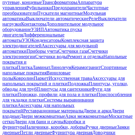
путевые, концевые
Трансформаторы
Аппаратура
управления
Рубильники
Предохранители
Частотные
преобразователи
Пускатели магнитные
Модульная
автоматика
Выключатели автоматические
Реле
Выключатели
нагрузки
Контакторы
Дополнительное модульное
оборудование
УЗИП
Автоматика пуска
двигателя
Дифференциальные
автоматы
УЗО
Конденсаторы
Комплексная защита
электродвигателей
Аксессуары для модульной
автоматики
Приборы учета
Счетчики газа
Счетчики
электроэнергии
Счетчики воды
Ремонт и отделка
Напольные
покрытия и
плитка
Плитка
Ламинат
Линолеум
Керамогранит
Спортивные
напольные покрытия
Виниловые
полы
Ковролин
Паркет
Искусственная трава
Аксессуары для
напольных покрытий и плитки
Подложка
Плинтусы, уголки,
обводы для труб
Плинтусы для сантехники
Фуги для
плитки
Порожки, профили для пола и плитки
Приспособления
для укладки плитки
Системы выравнивания
плитки
Аксессуары для напольных
покрытий
Реставрационные материалы
Двери и арки
Двери
входные
Двери межкомнатные
Арки межкомнатные
Москитные
сетки
Двери для бани и сауны
Коробки и
фурнитура
Наличники, коробки, доборы
Ручки дверные
Замки
дверные
Петли дверные
Фурнитура дверная
Доводчики