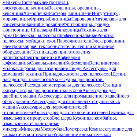
мейкеры
Тостеры
Электрогрили,
электрошашлычницы
Вафельницы, орешницы,
кексницы
Хлебопечки
Ростеры, мини-печи
Йогуртницы,
мороженицы
Фризеры
Блинницы
Пароварки
Автоклавы для
консервирования
Сыроварни
Фритюрницы, фондю-
фритюрницы
Яйцеварки
Попкорницы
Техника для
дома
Пылесосы
Пылесосы профессиональные
Роботы-
пылесосы, мойщики окон
Пароочистители
Электровеники,
электрошвабры
Стеклоочистители
Стерилизационное
оборудование
Техника для приготовления
напитков
Электрочайники
Кофеварки,
кофемашины
Соковыжималки
Кофемолки
Вспениватели
молока
Сифоны для газирования воды
Аксессуары для
домашней техники
Принадлежности для пылесосов
Щетки,
насадки для пылесосов
Аксессуары для роботов-
пылесосов
Расходные материалы для пылесосов
Станции,
аккумуляторы для роботов-пылесосов
Аксессуары для
швейных машин
Аксессуары для промышленного швейного
оборудования
Аксессуары для стиральных и сушильных
машин
Аксессуары для пароочистителей,
отпаривателей
Аксессуары для стеклоочистителей
Техника для
измельчения продуктов
Блендеры
Кухонные комбайны,
измельчители
Планетарные
миксеры
Миксеры
Мясорубки
Ломтерезки
Комплектующие для
климатической техники
Управление климатической