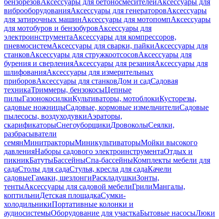
бензорезов
Аксессуары для бетоносмесителей
Аксессуары для
виброоборудования
Аксессуары для генераторов
Аксессуары
для затирочных машин
Аксессуары для мотопомп
Аксессуары
для мотобуров и бензобуров
Аксессуары для
электроинструмента
Аксессуары для компрессоров,
пневмосистем
Аксессуары для сварки, пайки
Аксессуары для
станков
Аксессуары для стружкоотсосов
Аксессуары для
бурения и сверления
Аксессуары для резания
Аксессуары для
шлифования
Аксессуары для измерительных
приборов
Аксессуары для станков
Дом и сад
Садовая
техника
Триммеры, бензокосы
Цепные
пилы
Газонокосилки
Культиваторы, мотоблоки
Кусторезы,
садовые ножницы
Садовые, кормовые измельчители
Садовые
пылесосы, воздуходувки
Аэраторы,
скарификаторы
Снегоуборщики
Дровоколы
Сеялки,
разбрасыватели
семян
Минитракторы
Миникультиваторы
Мойки высокого
давления
Наборы садового электроинструмента
Отдых и
пикник
Батуты
Бассейны
Спа-бассейны
Комплекты мебели для
сада
Столы для сада
Стулья, кресла для сада
Качели
садовые
Гамаки, шезлонги
Раскладушки
Зонты,
тенты
Аксессуары для садовой мебели
Грили
Мангалы,
коптильни
Детская площадка
Сумки-
холодильники
Портативные колонки и
аудиосистемы
Оборудование для участка
Бытовые насосы
Люки