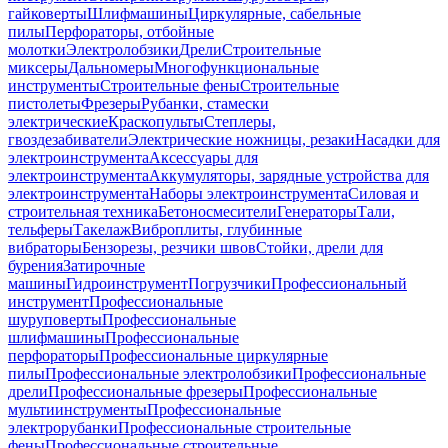
гайковерты
Шлифмашины
Циркулярные, сабельные
пилы
Перфораторы, отбойные
молотки
Электролобзики
Дрели
Строительные
миксеры
Дальномеры
Многофункциональные
инструменты
Строительные фены
Строительные
пистолеты
Фрезеры
Рубанки, стамески
электрические
Краскопульты
Степлеры,
гвоздезабиватели
Электрические ножницы, резаки
Насадки для
электроинструмента
Аксессуары для
электроинструмента
Аккумуляторы, зарядные устройства для
электроинструмента
Наборы электроинструмента
Силовая и
строительная техника
Бетоносмесители
Генераторы
Тали,
тельферы
Такелаж
Виброплиты, глубинные
вибраторы
Бензорезы, резчики швов
Стойки, дрели для
бурения
Затирочные
машины
Гидроинструмент
Погрузчики
Профессиональный
инструмент
Профессиональные
шуруповерты
Профессиональные
шлифмашины
Профессиональные
перфораторы
Профессиональные циркулярные
пилы
Профессиональные электролобзики
Профессиональные
дрели
Профессиональные фрезеры
Профессиональные
мультиинструменты
Профессиональные
электрорубанки
Профессиональные строительные
фены
Профессиональные строительные