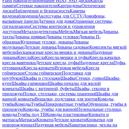
Flash накопители
Внешние HDD, SSD диски
Карты
памяти
Сетевые накопители
Картридеры
Оптические
диски
Наблюдение и безопасность
Камеры
видеонаблюдения
Аксессуары для CCTV
Домофоны,
вызывные панели
Датчики для дома
Охранные системы,
сигнализации
Системы контроля и управления
доступом
Металлодетекторы
Мебель
Мягкая мебель
Диваны,
тахты
Диваны прямые
Диваны угловые
Диваны П-
образные
Кухонные уголки, диваны
Диваны
модульные
Детские диваны
Диваны садовые
Комплекты мягкой
мебели
Бескаркасные кресла-мешки и диваны
Надувные
диваны
Кресла
Кресла
Кресла-мешки и пуфы
Кресла-качалки,
кресла-маятники
Детские кресла, пуфы
Надувные кресла
Пуфы,
оттоманки
Кресла-кровати
Игровая мебель
Кресла
геймерские
Столы геймерские
Подставки для
ноутбуков
Шкафы и стеллажи
Шкафы
Стенки, горки
Шкафы-
купе
Шкафы-гармошки
Шкафы-пеналы для жилой
комнаты
Шкафы с витриной, буфеты
Шкафы, секции в
прихожую
Полки, стеллажи, системы хранения
Шкафы для
ванной комнаты
Вешалки, подставки для зонтов
Комоды,
тумбы
Комоды
Тумбы
Прикроватные тумбы
Обувницы, тумбы в
прихожую
Комоды, тумбы для ванной
Пеленальные столики,
комоды
Тумбы под ТВ
Комоды пластиковые
Кровати и
матрасы
Матрасы
Кровати
Детские кровати
Кроватки для
новорожденных
Надувная мебель
Наматрасники, чехлы на