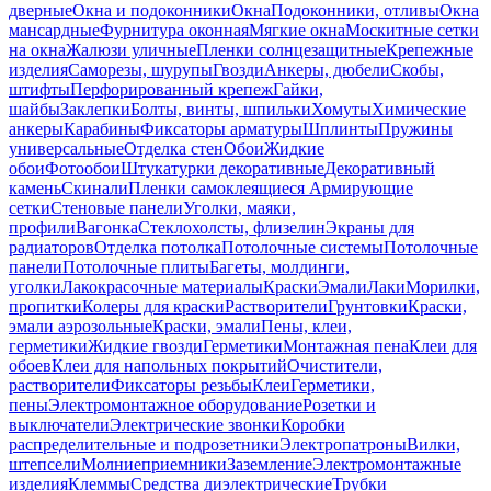
дверные
Окна и подоконники
Окна
Подоконники, отливы
Окна
мансардные
Фурнитура оконная
Мягкие окна
Москитные сетки
на окна
Жалюзи уличные
Пленки солнцезащитные
Крепежные
изделия
Саморезы, шурупы
Гвозди
Анкеры, дюбели
Скобы,
штифты
Перфорированный крепеж
Гайки,
шайбы
Заклепки
Болты, винты, шпильки
Хомуты
Химические
анкеры
Карабины
Фиксаторы арматуры
Шплинты
Пружины
универсальные
Отделка стен
Обои
Жидкие
обои
Фотообои
Штукатурки декоративные
Декоративный
камень
Скинали
Пленки самоклеящиеся
Армирующие
сетки
Стеновые панели
Уголки, маяки,
профили
Вагонка
Стеклохолсты, флизелин
Экраны для
радиаторов
Отделка потолка
Потолочные системы
Потолочные
панели
Потолочные плиты
Багеты, молдинги,
уголки
Лакокрасочные материалы
Краски
Эмали
Лаки
Морилки,
пропитки
Колеры для краски
Растворители
Грунтовки
Краски,
эмали аэрозольные
Краски, эмали
Пены, клеи,
герметики
Жидкие гвозди
Герметики
Монтажная пена
Клеи для
обоев
Клеи для напольных покрытий
Очистители,
растворители
Фиксаторы резьбы
Клеи
Герметики,
пены
Электромонтажное оборудование
Розетки и
выключатели
Электрические звонки
Коробки
распределительные и подрозетники
Электропатроны
Вилки,
штепсели
Молниеприемники
Заземление
Электромонтажные
изделия
Клеммы
Средства диэлектрические
Трубки