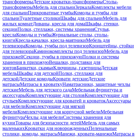
трансформеры
Детские кроватки-трансформеры
Столы-
трансформеры
Мебель для спальни
Зеркала
Комплекты мебели
для спальни
Прикроватные тумбы
Комоды и тумбы для
спальни
Туалетные столики
Шкафы для спальни
Мебель для
жилых комнат
Диваны, кресла для дома
Шкафы, стенки,
секции
Полки, стеллажи, системы хранения
Стулья,
кресла
Комоды и тумбы
Журнальные столы, столы-
книги
Кресла-качалки, кресла-маятники
Мебель для
телевизора
Комоды, тумбы под телевизор
Кронштейны, стойки
для телевизора
Каминокомплекты под телевизор
Мебель для
прихожей
Секции, тумбы в прихожую
Полки и системы
хранения в прихожую
Вешалки, подставки для
зонтов
Банкетки, скамьи
Ключницы, газетницы
Детская
мебель
Шкафы для детской
Полки, стеллажи для
детской
Детские комоды
Кровати детские
Детские
матрасы
Матрасы в кроватку
Наматрасники, защитные чехлы
детские
Мебель для детского сада
Мебельная фурнитура и
аксессуары
Комплектующие для столов
Комплектующие для
стульев
Комплектующие для кроватей и кроваток
Аксессуары
для мебели
Комплектующие для мягкой
мебели
Комплектующие для корпусной мебели
Мебельная
фурнитура
Чехлы для мебели
Системы хранения для
кухни
Товары для безопасности детей
Мебель для самых
маленьких
Кроватки для новорожденных
Пеленальные
столики, комоды, матрасы
Манежи, кровати-манежи
Матрасы в