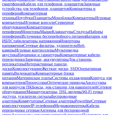
смартфонов
Кабели для телефонов, планшетов
Зарядные
устройства для телефонов, планшетов
Компьютеры и
периферия
Компьютерная
техника
Ноутбуки
Планшеты
Моноблоки
Компьютеры
Игровые
компьютеры
Игровые консоли
Серверное
оборудование
Компьютерная
периферия
Мониторы
Мыши
Клавиатуры
Стилусы
Наборы
периферии
Источники бесперебойного питания
Батареи для
ИБП
Стабилизаторы напряжения
Инверторы
напряжения
Сетевые фильтры, удлинители
Веб-
камеры
Игровые контроллеры
Мультимедиа
акустика
Наушники и гарнитуры
Компьютерные кабели,
переходники
Зарядные, аккумуляторы
Док-станции,
репликаторы
Интерактивные панели,
доски
Комплектующие
Жесткие диски, SSD
Оперативная
память
Видеокарты
Компьютерные блоки
питания
Материнские платы
Системы охлаждения
Корпуса для
компьютеров
Процессоры
Оптические приводы
Аксессуары
для корпусов ПК
Боксы, док-станции для накопителей
Сетевое
оборудование
Маршрутизаторы, DSL-модемы
Wi-Fi точки
доступа, усилители сигнала
Беспроводные
адаптеры
Коммутаторы
Сетевые адаптеры
Powerline
Сетевые
комплектующие
IP-телефония
Медиаконвертеры
Кабели,
переходники сетевые
Антенны для беспроводной
связи
Аксессуары для компьютерной техники
Подставки для