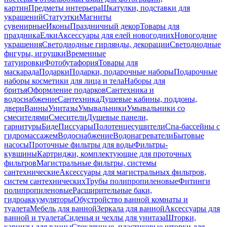
картин
Предметы интерьера
Шкатулки, подставки для
украшений
Статуэтки
Магниты
сувенирные
Иконы
Праздничный декор
Товары для
праздника
Елки
Аксессуары для елей новогодних
Новогодние
украшения
Светодиодные гирлянды, декорации
Светодиодные
фигуры, игрушки
Временные
татуировки
Фотобутафория
Товары для
маскарада
Подарки
Подарки, подарочные наборы
Подарочные
наборы косметики для лица и тела
Наборы для
бритья
Оформление подарков
Сантехника и
водоснабжение
Сантехника
Душевые кабины, поддоны,
двери
Ванны
Унитазы
Умывальники
Умывальники со
смесителями
Смесители
Душевые панели,
гарнитуры
Биде
Писсуары
Полотенцесушители
Спа-бассейны с
гидромассажем
Водоснабжение
Водонагреватели
Бытовые
насосы
Проточные фильтры для воды
Фильтры-
кувшины
Картриджи, комплектующие для проточных
фильтров
Магистральные фильтры, системы
сантехнические
Аксессуары для магистральных фильтров,
систем сантехнических
Трубы полипропиленовые
Фитинги
полипропиленовые
Расширительные баки,
гидроаккумуляторы
Обустройство ванной комнаты и
туалета
Мебель для ванной
Зеркала для ванной
Аксессуары для
ванной и туалета
Сиденья и чехлы для унитаза
Шторки,
карнизы для ванны
Стеклянные, пластиковые шторки для