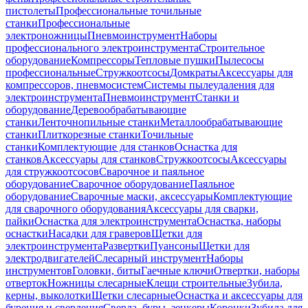
пистолеты
Профессиональные точильные
станки
Профессиональные
электроножницы
Пневмоинструмент
Наборы
профессионального электроинструмента
Строительное
оборудование
Компрессоры
Тепловые пушки
Пылесосы
профессиональные
Стружкоотсосы
Домкраты
Аксессуары для
компрессоров, пневмосистем
Системы пылеудаления для
электроинструмента
Пневмоинструмент
Станки и
оборудование
Деревообрабатывающие
станки
Ленточнопильные станки
Металлообрабатывающие
станки
Плиткорезные станки
Точильные
станки
Комплектующие для станков
Оснастка для
станков
Аксессуары для станков
Стружкоотсосы
Аксессуары
для стружкоотсосов
Сварочное и паяльное
оборудование
Сварочное оборудование
Паяльное
оборудование
Сварочные маски, аксессуары
Комплектующие
для сварочного оборудования
Аксессуары для сварки,
пайки
Оснастка для электроинструмента
Оснастка, наборы
оснастки
Насадки для граверов
Щетки для
электроинструмента
Развертки
Пуансоны
Щетки для
электродвигателей
Слесарный инструмент
Наборы
инструментов
Головки, биты
Гаечные ключи
Отвертки, наборы
отверток
Ножницы слесарные
Клещи строительные
Зубила,
керны, выколотки
Щетки слесарные
Оснастка и аксессуары для
бурения и сверления
Сверла, буры, зенкеры
Коронки
Зубила для