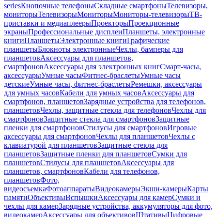
series
Кнопочные телефоны
Складные смартфоны
Телевизоры,
мониторы
Телевизоры
Мониторы
Мониторы-телевизоры
ТВ-
приставки и медиаплееры
Проекторы
Проекционные
экраны
Профессиональные дисплеи
Планшеты, электронные
книги
Планшеты
Электронные книги
Графические
планшеты
Блокноты электронные
Чехлы, бамперы для
планшетов
Аксессуары для планшетов,
смартфонов
Аксессуары для электронных книг
Смарт-часы,
аксессуары
Умные часы
Фитнес-браслеты
Умные часы
детские
Умные часы, фитнес-браслеты
Ремешки, аксессуары
для умных часов
Кабели для умных часов
Аксессуары для
смартфонов, планшетов
Зарядные устройства для телефонов,
планшетов
Чехлы, защитные стекла для телефонов
Чехлы для
смартфонов
Защитные стекла для смартфонов
Защитные
пленки для смартфонов
Стилусы для смартфонов
Игровые
аксессуары для смартфонов
Чехлы для планшетов
Чехлы с
клавиатурой для планшетов
Защитные стекла для
планшетов
Защитные пленки для планшетов
Сумки для
планшетов
Стилусы для планшетов
Аксессуары для
планшетов, смартфонов
Кабели для телефонов,
планшетов
Фото,
видеосъемка
Фотоаппараты
Видеокамеры
Экшн-камеры
Карты
памяти
Объективы
Вспышки
Аксессуары для камер
Сумки и
чехлы для камер
Зарядные устройства, аккумуляторы для фото,
видеокамер
Аксессуары для объективов
Штативы
Цифровые