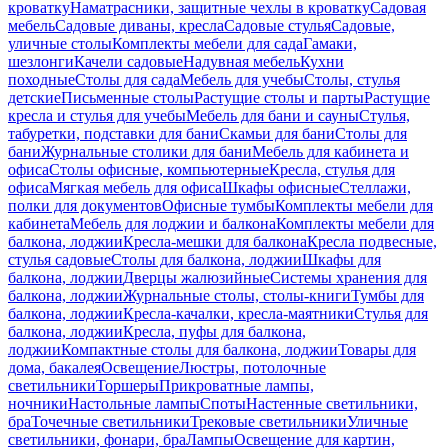
кроватку
Наматрасники, защитные чехлы в кроватку
Садовая
мебель
Садовые диваны, кресла
Садовые стулья
Садовые,
уличные столы
Комплекты мебели для сада
Гамаки,
шезлонги
Качели садовые
Надувная мебель
Кухни
походные
Столы для сада
Мебель для учебы
Столы, стулья
детские
Письменные столы
Растущие столы и парты
Растущие
кресла и стулья для учебы
Мебель для бани и сауны
Стулья,
табуретки, подставки для бани
Скамьи для бани
Столы для
бани
Журнальные столики для бани
Мебель для кабинета и
офиса
Столы офисные, компьютерные
Кресла, стулья для
офиса
Мягкая мебель для офиса
Шкафы офисные
Стеллажи,
полки для документов
Офисные тумбы
Комплекты мебели для
кабинета
Мебель для лоджии и балкона
Комплекты мебели для
балкона, лоджии
Кресла-мешки для балкона
Кресла подвесные,
стулья садовые
Столы для балкона, лоджии
Шкафы для
балкона, лоджии
Дверцы жалюзийные
Системы хранения для
балкона, лоджии
Журнальные столы, столы-книги
Тумбы для
балкона, лоджии
Кресла-качалки, кресла-маятники
Стулья для
балкона, лоджии
Кресла, пуфы для балкона,
лоджии
Компактные столы для балкона, лоджии
Товары для
дома, бакалея
Освещение
Люстры, потолочные
светильники
Торшеры
Прикроватные лампы,
ночники
Настольные лампы
Споты
Настенные светильники,
бра
Точечные светильники
Трековые светильники
Уличные
светильники, фонари, бра
Лампы
Освещение для картин,