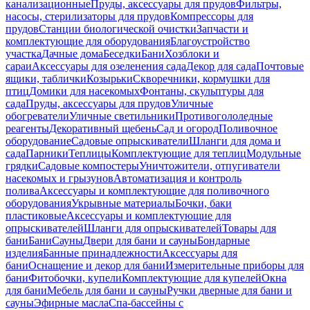
канализационные
Пруды, аксессуары для прудов
Фильтры,
насосы, стерилизаторы для прудов
Компрессоры для
прудов
Станции биологической очистки
Запчасти и
комплектующие для оборудования
Благоустройство
участка
Дачные дома
Беседки
Бани
Хозблоки и
сараи
Аксессуары для озеленения сада
Декор для сада
Почтовые
ящики, таблички
Козырьки
Скворечники, кормушки для
птиц
Домики для насекомых
Фонтаны, скульптуры для
сада
Пруды, аксессуары для прудов
Уличные
обогреватели
Уличные светильники
Противогололедные
реагенты
Декоративный щебень
Сад и огород
Поливочное
оборудование
Садовые опрыскиватели
Шланги для дома и
сада
Парники
Теплицы
Комплектующие для теплиц
Модульные
грядки
Садовые компостеры
Уничтожители, отпугиватели
насекомых и грызунов
Автоматизация и контроль
полива
Аксессуары и комплектующие для поливочного
оборудования
Укрывные материалы
Бочки, баки
пластиковые
Аксессуары и комплектующие для
опрыскивателей
Шланги для опрыскивателей
Товары для
бани
Бани
Сауны
Двери для бани и сауны
Бондарные
изделия
Банные принадлежности
Аксессуары для
бани
Оснащение и декор для бани
Измерительные приборы для
бани
Фитобочки, купели
Комплектующие для купелей
Окна
для бани
Мебель для бани и сауны
Ручки дверные для бани и
сауны
Эфирные масла
Спа-бассейны с