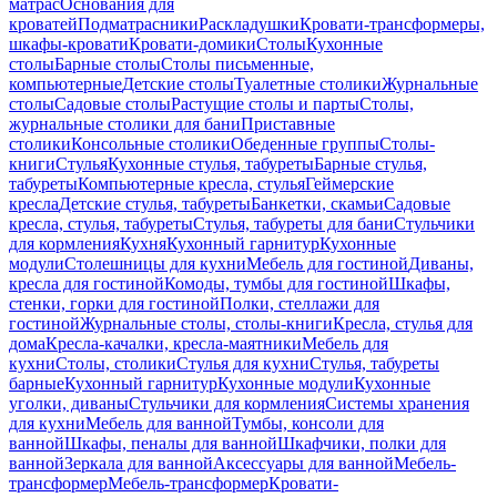
матрас
Основания для
кроватей
Подматрасники
Раскладушки
Кровати-трансформеры,
шкафы-кровати
Кровати-домики
Столы
Кухонные
столы
Барные столы
Столы письменные,
компьютерные
Детские столы
Туалетные столики
Журнальные
столы
Садовые столы
Растущие столы и парты
Столы,
журнальные столики для бани
Приставные
столики
Консольные столики
Обеденные группы
Столы-
книги
Стулья
Кухонные стулья, табуреты
Барные стулья,
табуреты
Компьютерные кресла, стулья
Геймерские
кресла
Детские стулья, табуреты
Банкетки, скамьи
Садовые
кресла, стулья, табуреты
Стулья, табуреты для бани
Стульчики
для кормления
Кухня
Кухонный гарнитур
Кухонные
модули
Столешницы для кухни
Мебель для гостиной
Диваны,
кресла для гостиной
Комоды, тумбы для гостиной
Шкафы,
стенки, горки для гостиной
Полки, стеллажи для
гостиной
Журнальные столы, столы-книги
Кресла, стулья для
дома
Кресла-качалки, кресла-маятники
Мебель для
кухни
Столы, столики
Стулья для кухни
Стулья, табуреты
барные
Кухонный гарнитур
Кухонные модули
Кухонные
уголки, диваны
Стульчики для кормления
Системы хранения
для кухни
Мебель для ванной
Тумбы, консоли для
ванной
Шкафы, пеналы для ванной
Шкафчики, полки для
ванной
Зеркала для ванной
Аксессуары для ванной
Мебель-
трансформер
Мебель-трансформер
Кровати-