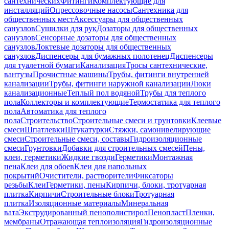
сантехнических
Фитинги
Комплектующие для
инсталляций
Опрессовочные насосы
Сантехника для
общественных мест
Аксессуары для общественных
санузлов
Сушилки для рук
Дозаторы для общественных
санузлов
Сенсорные дозаторы для общественных
санузлов
Локтевые дозаторы для общественных
санузлов
Диспенсеры для бумажных полотенец
Диспенсеры
для туалетной бумаги
Канализация
Тросы сантехнические,
вантузы
Прочистные машины
Трубы, фитинги внутренней
канализации
Трубы, фитинги наружной канализации
Люки
канализационные
Теплый пол водяной
Трубы для теплого
пола
Коллекторы и комплектующие
Термостатика для теплого
пола
Автоматика для теплого
пола
Строительство
Строительные смеси и грунтовки
Клеевые
смеси
Шпатлевки
Штукатурки
Стяжки, самонивелирующие
смеси
Строительные смеси, составы
Гидроизоляционные
смеси
Грунтовки
Добавки для строительных смесей
Пены,
клеи, герметики
Жидкие гвозди
Герметики
Монтажная
пена
Клеи для обоев
Клеи для напольных
покрытий
Очистители, растворители
Фиксаторы
резьбы
Клеи
Герметики, пены
Кирпичи, блоки, тротуарная
плитка
Кирпичи
Строительные блоки
Тротуарная
плитка
Изоляционные материалы
Минеральная
вата
Экструдированный пенополистирол
Пенопласт
Пленки,
мембраны
Отражающая теплоизоляция
Гидроизоляционные