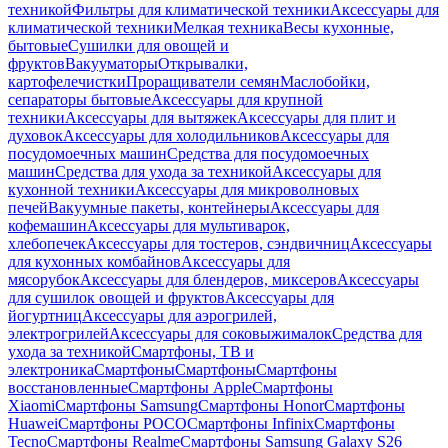
техникой
Фильтры для климатической техники
Аксессуары для
климатической техники
Мелкая техника
Весы кухонные,
бытовые
Сушилки для овощей и
фруктов
Вакууматоры
Открывалки,
картофелечистки
Проращиватели семян
Маслобойки,
сепараторы бытовые
Аксессуары для крупной
техники
Аксессуары для вытяжек
Аксессуары для плит и
духовок
Аксессуары для холодильников
Аксессуары для
посудомоечных машин
Средства для посудомоечных
машин
Средства для ухода за техникой
Аксессуары для
кухонной техники
Аксессуары для микроволновых
печей
Вакуумные пакеты, контейнеры
Аксессуары для
кофемашин
Аксессуары для мультиварок,
хлебопечек
Аксессуары для тостеров, сэндвичниц
Аксессуары
для кухонных комбайнов
Аксессуары для
мясорубок
Аксессуары для блендеров, миксеров
Аксессуары
для сушилок овощей и фруктов
Аксессуары для
йогуртниц
Аксессуары для аэрогрилей,
электрогрилей
Аксессуары для соковыжималок
Средства для
ухода за техникой
Смартфоны, ТВ и
электроника
Смартфоны
Смартфоны
Смартфоны
восстановленные
Смартфоны Apple
Смартфоны
Xiaomi
Смартфоны Samsung
Смартфоны Honor
Смартфоны
Huawei
Смартфоны POCO
Смартфоны Infinix
Смартфоны
Tecno
Смартфоны Realme
Смартфоны Samsung Galaxy S26