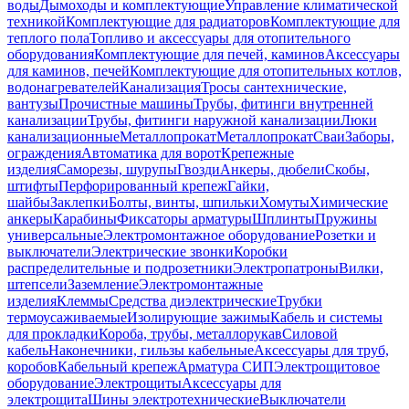
воды
Дымоходы и комплектующие
Управление климатической
техникой
Комплектующие для радиаторов
Комплектующие для
теплого пола
Топливо и аксессуары для отопительного
оборудования
Комплектующие для печей, каминов
Аксессуары
для каминов, печей
Комплектующие для отопительных котлов,
водонагревателей
Канализация
Тросы сантехнические,
вантузы
Прочистные машины
Трубы, фитинги внутренней
канализации
Трубы, фитинги наружной канализации
Люки
канализационные
Металлопрокат
Металлопрокат
Сваи
Заборы,
ограждения
Автоматика для ворот
Крепежные
изделия
Саморезы, шурупы
Гвозди
Анкеры, дюбели
Скобы,
штифты
Перфорированный крепеж
Гайки,
шайбы
Заклепки
Болты, винты, шпильки
Хомуты
Химические
анкеры
Карабины
Фиксаторы арматуры
Шплинты
Пружины
универсальные
Электромонтажное оборудование
Розетки и
выключатели
Электрические звонки
Коробки
распределительные и подрозетники
Электропатроны
Вилки,
штепсели
Заземление
Электромонтажные
изделия
Клеммы
Средства диэлектрические
Трубки
термоусаживаемые
Изолирующие зажимы
Кабель и системы
для прокладки
Короба, трубы, металлорукав
Силовой
кабель
Наконечники, гильзы кабельные
Аксессуары для труб,
коробов
Кабельный крепеж
Арматура СИП
Электрощитовое
оборудование
Электрощиты
Аксессуары для
электрощита
Шины электротехнические
Выключатели