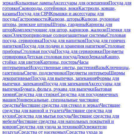
зеркал
Кольцевые лампы
Аксессуары для освещения
Посуда для
готовки
Сковороды, сотейники, воки
Кастрюли, ковши,
казаны
Посуда для СВЧ
Крышки и аксессуары для
посуды
Гастроемкости
Жалюзи, шторы
Жалюзи, рулонные
шторы, римские шторы
Шторы, гардины
Карнизы для
штор
Комплектующие для штор, карнизов, жалюзи
Пленки для
окон
Электроприводные солнцезащитные системы
Столовая
посуда, сервировка
Посуда для напитков
Посуда для горячих
напитков
Посуда для подачи и хранения напитков
Столовые
приборы
Столовая посуда
Посуда для сервировки
Предметы
сервировки
Детская столовая посуда
Декор
Зеркала
Кашпо,
стойки для цветов
Картины, постеры
Часы
интерьерные
Искусственные цветы, растения
Вазы
Ключницы,
газетницы
Свечи, подсвечники
Предметы интерьера
Ширмы
декоративные
Посуда для выпечки, запекания
Формы для
выпечки, запекания
Посуда для запекания
Аксессуары для
выпечки
Бумага, фольга, рукава для выпечки
Бытовая
химия
Средства для стирки
Средства для посудомоечных
машин
Универсальные, специальные чистящие
средства
Чистящие средства для стекол и зеркал
Чистящие
средства для ванной и туалета
Чистящие средства для
кухни
Средства для мытья посуды
Чистящие средства для
мебели
Чистящие средства для напольных покрытий и
ковров
Средства для ухода за техникой
Освежители
воздуха
Средства от насекомых
Средства ухода за