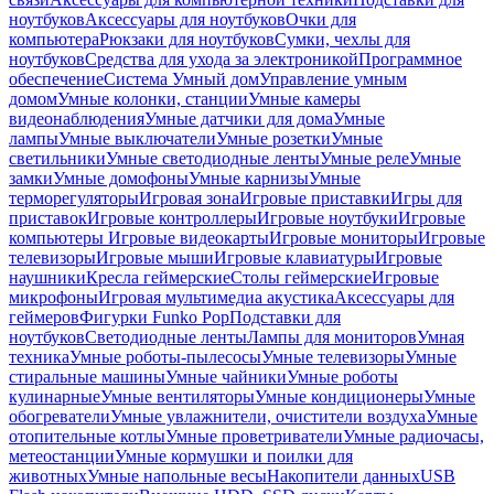
ноутбуков
Аксессуары для ноутбуков
Очки для
компьютера
Рюкзаки для ноутбуков
Сумки, чехлы для
ноутбуков
Средства для ухода за электроникой
Программное
обеспечение
Система Умный дом
Управление умным
домом
Умные колонки, станции
Умные камеры
видеонаблюдения
Умные датчики для дома
Умные
лампы
Умные выключатели
Умные розетки
Умные
светильники
Умные светодиодные ленты
Умные реле
Умные
замки
Умные домофоны
Умные карнизы
Умные
терморегуляторы
Игровая зона
Игровые приставки
Игры для
приставок
Игровые контроллеры
Игровые ноутбуки
Игровые
компьютеры
Игровые видеокарты
Игровые мониторы
Игровые
телевизоры
Игровые мыши
Игровые клавиатуры
Игровые
наушники
Кресла геймерские
Столы геймерские
Игровые
микрофоны
Игровая мультимедиа акустика
Аксессуары для
геймеров
Фигурки Funko Pop
Подставки для
ноутбуков
Светодиодные ленты
Лампы для мониторов
Умная
техника
Умные роботы-пылесосы
Умные телевизоры
Умные
стиральные машины
Умные чайники
Умные роботы
кулинарные
Умные вентиляторы
Умные кондиционеры
Умные
обогреватели
Умные увлажнители, очистители воздуха
Умные
отопительные котлы
Умные проветриватели
Умные радиочасы,
метеостанции
Умные кормушки и поилки для
животных
Умные напольные весы
Накопители данных
USB