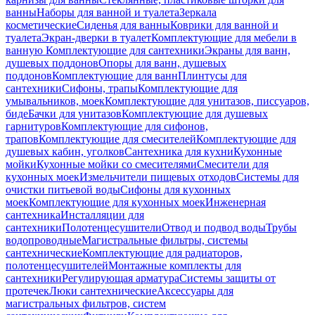
ванны
Наборы для ванной и туалета
Зеркала
косметические
Сиденья для ванны
Коврики для ванной и
туалета
Экран-дверки в туалет
Комплектующие для мебели в
ванную
Комплектующие для сантехники
Экраны для ванн,
душевых поддонов
Опоры для ванн, душевых
поддонов
Комплектующие для ванн
Плинтусы для
сантехники
Сифоны, трапы
Комплектующие для
умывальников, моек
Комплектующие для унитазов, писсуаров,
биде
Бачки для унитазов
Комплектующие для душевых
гарнитуров
Комплектующие для сифонов,
трапов
Комплектующие для смесителей
Комплектующие для
душевых кабин, уголков
Сантехника для кухни
Кухонные
мойки
Кухонные мойки со смесителями
Смесители для
кухонных моек
Измельчители пищевых отходов
Системы для
очистки питьевой воды
Сифоны для кухонных
моек
Комплектующие для кухонных моек
Инженерная
сантехника
Инсталляции для
сантехники
Полотенцесушители
Отвод и подвод воды
Трубы
водопроводные
Магистральные фильтры, системы
сантехнические
Комплектующие для радиаторов,
полотенцесушителей
Монтажные комплекты для
сантехники
Регулирующая арматура
Системы защиты от
протечек
Люки сантехнические
Аксессуары для
магистральных фильтров, систем