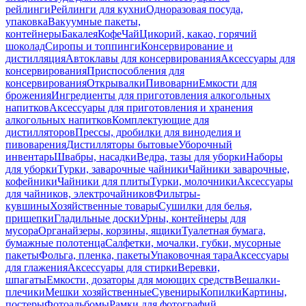
рейлинги
Рейлинги для кухни
Одноразовая посуда,
упаковка
Вакуумные пакеты,
контейнеры
Бакалея
Кофе
Чай
Цикорий, какао, горячий
шоколад
Сиропы и топпинги
Консервирование и
дистилляция
Автоклавы для консервирования
Аксессуары для
консервирования
Приспособления для
консервирования
Открывалки
Пивоварни
Емкости для
брожения
Ингредиенты для приготовления алкогольных
напитков
Аксессуары для приготовления и хранения
алкогольных напитков
Комплектующие для
дистилляторов
Прессы, дробилки для виноделия и
пивоварения
Дистилляторы бытовые
Уборочный
инвентарь
Швабры, насадки
Ведра, тазы для уборки
Наборы
для уборки
Турки, заварочные чайники
Чайники заварочные,
кофейники
Чайники для плиты
Турки, молочники
Аксессуары
для чайников, электрочайников
Фильтры-
кувшины
Хозяйственные товары
Сушилки для белья,
прищепки
Гладильные доски
Урны, контейнеры для
мусора
Органайзеры, корзины, ящики
Туалетная бумага,
бумажные полотенца
Салфетки, мочалки, губки, мусорные
пакеты
Фольга, пленка, пакеты
Упаковочная тара
Аксессуары
для глажения
Аксессуары для стирки
Веревки,
шпагаты
Емкости, дозаторы для моющих средств
Вешалки-
плечики
Мешки хозяйственные
Сувениры
Копилки
Картины,
постеры
Фотоальбомы
Рамки для фотографий,