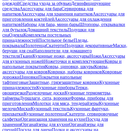
одеждой
Средства ухода за обувью
Дезинфицирующие
средства
Аксессуары для бара
Сервировка для
напитков
Аксессуары для хранения напитков
Аксессуары для
приготовления коктейлей
Аксессуары для охлаждения
напитков
Наборы для бара, мини-бары
Штопоры, открывалки
для бутылок
Домашний текстиль
Подушки для
сна
Одеяла
Комплекты постельных
принадлежностей
Постельное белье
Пледы,
покрывала
Полотенца
Скатерти
Подушки декоративные
Маски,
беруши для сна
Наполнители для домашнего
текстиля
Ткани
Кухонные ножи, аксессуары
Ножи
Аксессуары
для кухонных ножей
Ножеточки и комплектующие
Ковры и
напольные покрытия
Ковры, циновки, шкуры
Ковры,
аксессуары для ковров
Коврики, наборы ковриков
Ковровые
дорожки
Циновки
Покрытия напольные
тафтинговые
Защитные, грязезащитные коврики
Кухонные
принадлежности
Кухонные приборы
Терки,
овощерезки
Разделочные доски
Кухонные термометры,
таймеры
Дуршлаги, сита, воронки
Формы, приборы для
приготовления
Молотки для мяса, тендерайзеры
Кухонные
мелочи
Миски
Кухонный текстиль
Кухонные фартуки,
прихватки
Кухонные полотенца
Скатерти, сервировочные
салфетки
Организация хранения на кухне
Посуда для
хранения
Органайзеры для кухни
Органайзеры для
специй
Посуда для ланча
Полки и аксессуары на