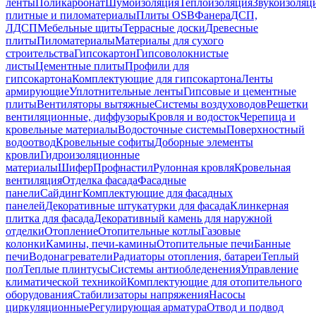
ленты
Поликарбонат
Шумоизоляция
Теплоизоляция
Звукоизоляц
плитные и пиломатериалы
Плиты OSB
Фанера
ДСП,
ЛДСП
Мебельные щиты
Террасные доски
Древесные
плиты
Пиломатериалы
Материалы для сухого
строительства
Гипсокартон
Гипсоволокнистые
листы
Цементные плиты
Профили для
гипсокартона
Комплектующие для гипсокартона
Ленты
армирующие
Уплотнительные ленты
Гипсовые и цементные
плиты
Вентиляторы вытяжные
Системы воздуховодов
Решетки
вентиляционные, диффузоры
Кровля и водосток
Черепица и
кровельные материалы
Водосточные системы
Поверхностный
водоотвод
Кровельные софиты
Доборные элементы
кровли
Гидроизоляционные
материалы
Шифер
Профнастил
Рулонная кровля
Кровельная
вентиляция
Отделка фасада
Фасадные
панели
Сайдинг
Комплектующие для фасадных
панелей
Декоративные штукатурки для фасада
Клинкерная
плитка для фасада
Декоративный камень для наружной
отделки
Отопление
Отопительные котлы
Газовые
колонки
Камины, печи-камины
Отопительные печи
Банные
печи
Водонагреватели
Радиаторы отопления, батареи
Теплый
пол
Теплые плинтусы
Системы антиобледенения
Управление
климатической техникой
Комплектующие для отопительного
оборудования
Стабилизаторы напряжения
Насосы
циркуляционные
Регулирующая арматура
Отвод и подвод