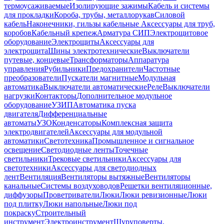
термоусаживаемые
Изолирующие зажимы
Кабель и системы
для прокладки
Короба, трубы, металлорукав
Силовой
кабель
Наконечники, гильзы кабельные
Аксессуары для труб,
коробов
Кабельный крепеж
Арматура СИП
Электрощитовое
оборудование
Электрощиты
Аксессуары для
электрощита
Шины электротехнические
Выключатели
путевые, концевые
Трансформаторы
Аппаратура
управления
Рубильники
Предохранители
Частотные
преобразователи
Пускатели магнитные
Модульная
автоматика
Выключатели автоматические
Реле
Выключатели
нагрузки
Контакторы
Дополнительное модульное
оборудование
УЗИП
Автоматика пуска
двигателя
Дифференциальные
автоматы
УЗО
Конденсаторы
Комплексная защита
электродвигателей
Аксессуары для модульной
автоматики
Светотехника
Промышленное и сигнальное
освещение
Светодиодные ленты
Точечные
светильники
Трековые светильники
Аксессуары для
светотехники
Аксессуары для светодиодных
лент
Вентиляция
Вентиляторы вытяжные
Вентиляторы
канальные
Системы воздуховодов
Решетки вентиляционные,
диффузоры
Проветриватели
Люки
Люки ревизионные
Люки
под плитку
Люки напольные
Люки под
покраску
Строительный
инструмент
Электроинструмент
Шуруповерты,