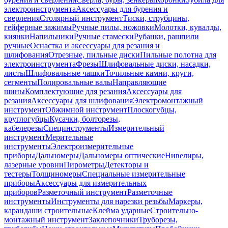
электроинструмента
Аксессуары для бурения и
сверления
Столярный инструмент
Тиски, струбцины,
гейферные зажимы
Ручные пилы, ножовки
Молотки, кувалды,
киянки
Напильники
Ручные стамески
Рубанки, рашпили
ручные
Оснастка и аксессуары для резания и
шлифования
Отрезные, пильные диски
Пильные полотна для
электроинструмента
Фрезы
Шлифовальные диски, насадки,
листы
Шлифовальные чашки
Точильные камни, круги,
сегменты
Полировальные валы
Направляющие
шины
Комплектующие для резания
Аксессуары для
резания
Аксессуары для шлифования
Электромонтажный
инструмент
Обжимной инструмент
Плоскогубцы,
круглогубцы
Кусачки, болторезы,
кабелерезы
Специнструменты
Измерительный
инструмент
Мерительные
инструменты
Электроизмерительные
приборы
Дальномеры
Дальномеры оптические
Нивелиры,
лазерные уровни
Пирометры
Детекторы и
тестеры
Толщиномеры
Специальные измерительные
приборы
Аксессуары для измерительных
приборов
Разметочный инструмент
Разметочные
инструменты
Инструменты для нарезки резьбы
Маркеры,
карандаши строительные
Клейма ударные
Строительно-
монтажный инструмент
Заклепочники
Труборезы,