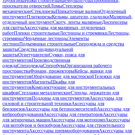
трубогибы
Ножи строительные
Мультитулы
Пробойники,
просекатели отверстий
Ломы
Степлеры
механические
Стеклорезы
Прикаточные валики
Отделочный
инструмент
Плиткорезы
Кельмы, шпатели, гладилки
Малярный,
отделочный инструмент
Скотч, ленты малярные
Диспенсеры
для скотча
Аксессуары для малярных, отделочных
работ
Пленки строительные
Лестницы и стремянки
Лестницы,
стремянки
Чердачные лестницы
Элементы
лестниц
Подъемники строительные
Спецодежда и средства
защиты
Средства индивидуальной
защиты
Огнетушители
Сумки, пояса для
инструментов
Производственная
одежда
Спецодежда
Спецобувь
Организация рабочего
пространства
Фонари, прожекторы
Кейсы, ящики для
инструментов
Оборудование для мастерской
Тележки для
инструментов
Магниты
Шкафы для
инструментов
Комплектующие для инструментальных
шкафов
Стеллажи металлические
Стенды, держатели для
инструментов
Поддоны для инструментов
Аксессуары для
силовой и строительной техники
Аксессуары для
бензорезов
Аксессуары для бетоносмесителей
Аксессуары для
виброоборудования
Аксессуары для генераторов
Аксессуары
для затирочных машин
Аксессуары для мотопомп
Аксессуары
для мотобуров и бензобуров
Аксессуары для строительного
инструмента
Аксессуары пневмооборудования
Аксессуары для