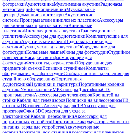
фоторамки
Аудиотехника
Мультимедиа акустика
Радиочасы,
метеостанции
Радиоприемники
Музыкальные
центры
Домашние кинотеатры
Акустические
системы
Проигрыватели виниловых пластинок
Аксессуары
для виниловых проигрывателей
Виниловые
пластинки
Инсталляционная акустика
Трансляционные
усилители
Аксессуары для аудиотехники
Комплектующие для
акустики
Акустические кабели
Подставки, стойки для
акустики
Сумки, чехлы для акустики
Оборудование для
фотостудии
Кольцевые лампы
Фоны для фотостудии
Студийное
освещение
Насадки светоформирующие для
фотостудии
Фотозонты, отражатели
Оборудование для
предметной съемки
Вспышки студийные
Комплекты
оборудования для фотостудии
Стойки, системы крепления для
студийного оборудования
Портативная
аудиотехника
Наушники и гарнитуры
Портативные колонки,
акустика
Умные колонки
MP3-плееры
Диктофоны
CD-
проигрыватели
Аксессуары для телевизоров
Кронштейны,
стойки
Кабели для телевизоров
Подписки на видеосервисы
ТВ-
антенны
ТВ-тюнеры
Аксессуары для ТВ
Аксессуары для
проектора
Очки 3D
Средства для ухода за
электроникой
Кабели, переходники
Аксессуары для
портативных устройств
Портативные аккумуляторы
Элементы
питания, зарядные устройства
Аккумуляторные
батареи
Держатели, док-станции
Аксессуары для планшетов,