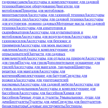
гидромассажем
Аксессуары и комплектующие для садовой
техники
Навесное оборудование
Двигатели для
мотоблоков
Прицепы для мотоблоков,
минитракторов
Аксессуары для газонной техники
Аксессуары
для цепных пил
Аксессуары для садовой техники
Аксессуары
для кусторезов, ножниц садовых
Моторные масла для садовой
техники
Аксессуары для аэратоторов и
скарификаторов
Аксессуары для культиваторов и
мотоблоков
Аксессуары для воздуходувок
Аксессуары для
газонокосилок
Аксессуары для бензокос и
триммеров
Аксессуары для моек высокого
давления
Аксессуары и комплектующие для
опрыскивателей
Запчасти для садовых
измельчителей
Аксессуары для отдыха на природе
Аксессуары
для гриля
Посуда для гриля
Дополнительное оснащение для
грилей
Аксессуары для мангалов, тандыров
Шампуры,
решетки для мангалов
Аксессуары для
копчения
Комплектующие для батутов
Средства для
розжига
Аксессуары для уничтожителей
насекомых
Аксессуары для садовой мебели
Аксессуары для
сумок-холодильников
Аксессуары и комплектующие для
бассейнов
Аксессуары для бассейнов
Химия для
бассейнов
Дачные души и туалеты
Умывальники, души для
дачи
Биотуалеты
Туалеты для дачи
Средства для биотуалетов,
биоактиваторы
Садовые инструменты
Лестницы,