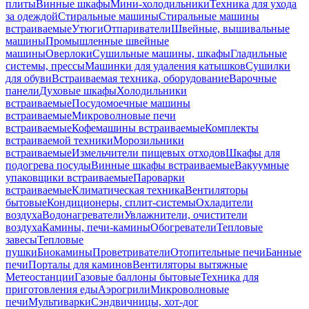
плиты
Винные шкафы
Мини-холодильники
Техника для ухода
за одеждой
Стиральные машины
Стиральные машины
встраиваемые
Утюги
Отпариватели
Швейные, вышивальные
машины
Промышленные швейные
машины
Оверлоки
Сушильные машины, шкафы
Гладильные
системы, прессы
Машинки для удаления катышков
Сушилки
для обуви
Встраиваемая техника, оборудование
Варочные
панели
Духовые шкафы
Холодильники
встраиваемые
Посудомоечные машины
встраиваемые
Микроволновые печи
встраиваемые
Кофемашины встраиваемые
Комплекты
встраиваемой техники
Морозильники
встраиваемые
Измельчители пищевых отходов
Шкафы для
подогрева посуды
Винные шкафы встраиваемые
Вакуумные
упаковщики встраиваемые
Пароварки
встраиваемые
Климатическая техника
Вентиляторы
бытовые
Кондиционеры, сплит-системы
Охладители
воздуха
Водонагреватели
Увлажнители, очистители
воздуха
Камины, печи-камины
Обогреватели
Тепловые
завесы
Тепловые
пушки
Биокамины
Проветриватели
Отопительные печи
Банные
печи
Порталы для каминов
Вентиляторы вытяжные
Метеостанции
Газовые баллоны бытовые
Техника для
приготовления еды
Аэрогрили
Микроволновые
печи
Мультиварки
Сэндвичницы, хот-дог