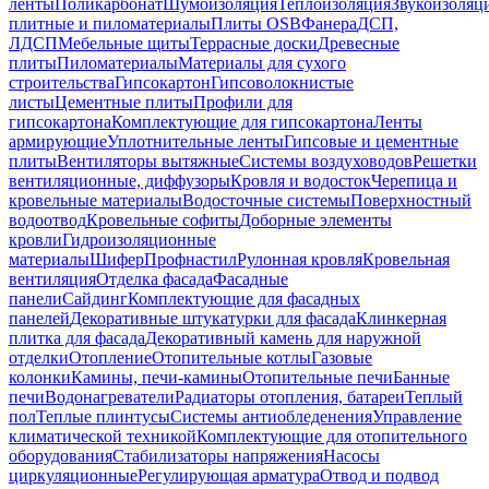
ленты
Поликарбонат
Шумоизоляция
Теплоизоляция
Звукоизоляц
плитные и пиломатериалы
Плиты OSB
Фанера
ДСП,
ЛДСП
Мебельные щиты
Террасные доски
Древесные
плиты
Пиломатериалы
Материалы для сухого
строительства
Гипсокартон
Гипсоволокнистые
листы
Цементные плиты
Профили для
гипсокартона
Комплектующие для гипсокартона
Ленты
армирующие
Уплотнительные ленты
Гипсовые и цементные
плиты
Вентиляторы вытяжные
Системы воздуховодов
Решетки
вентиляционные, диффузоры
Кровля и водосток
Черепица и
кровельные материалы
Водосточные системы
Поверхностный
водоотвод
Кровельные софиты
Доборные элементы
кровли
Гидроизоляционные
материалы
Шифер
Профнастил
Рулонная кровля
Кровельная
вентиляция
Отделка фасада
Фасадные
панели
Сайдинг
Комплектующие для фасадных
панелей
Декоративные штукатурки для фасада
Клинкерная
плитка для фасада
Декоративный камень для наружной
отделки
Отопление
Отопительные котлы
Газовые
колонки
Камины, печи-камины
Отопительные печи
Банные
печи
Водонагреватели
Радиаторы отопления, батареи
Теплый
пол
Теплые плинтусы
Системы антиобледенения
Управление
климатической техникой
Комплектующие для отопительного
оборудования
Стабилизаторы напряжения
Насосы
циркуляционные
Регулирующая арматура
Отвод и подвод