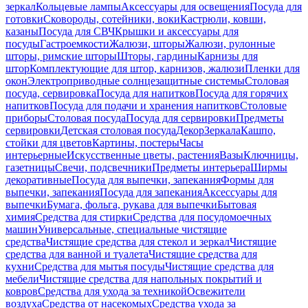
зеркал
Кольцевые лампы
Аксессуары для освещения
Посуда для
готовки
Сковороды, сотейники, воки
Кастрюли, ковши,
казаны
Посуда для СВЧ
Крышки и аксессуары для
посуды
Гастроемкости
Жалюзи, шторы
Жалюзи, рулонные
шторы, римские шторы
Шторы, гардины
Карнизы для
штор
Комплектующие для штор, карнизов, жалюзи
Пленки для
окон
Электроприводные солнцезащитные системы
Столовая
посуда, сервировка
Посуда для напитков
Посуда для горячих
напитков
Посуда для подачи и хранения напитков
Столовые
приборы
Столовая посуда
Посуда для сервировки
Предметы
сервировки
Детская столовая посуда
Декор
Зеркала
Кашпо,
стойки для цветов
Картины, постеры
Часы
интерьерные
Искусственные цветы, растения
Вазы
Ключницы,
газетницы
Свечи, подсвечники
Предметы интерьера
Ширмы
декоративные
Посуда для выпечки, запекания
Формы для
выпечки, запекания
Посуда для запекания
Аксессуары для
выпечки
Бумага, фольга, рукава для выпечки
Бытовая
химия
Средства для стирки
Средства для посудомоечных
машин
Универсальные, специальные чистящие
средства
Чистящие средства для стекол и зеркал
Чистящие
средства для ванной и туалета
Чистящие средства для
кухни
Средства для мытья посуды
Чистящие средства для
мебели
Чистящие средства для напольных покрытий и
ковров
Средства для ухода за техникой
Освежители
воздуха
Средства от насекомых
Средства ухода за