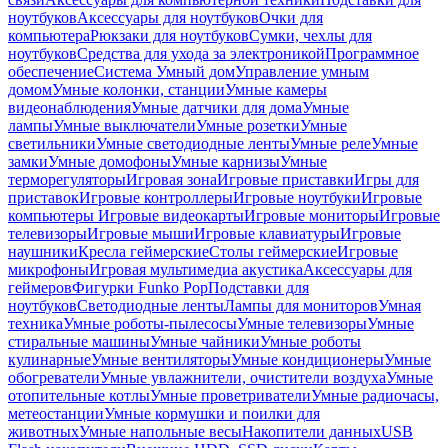
ноутбуков
Аксессуары для ноутбуков
Очки для
компьютера
Рюкзаки для ноутбуков
Сумки, чехлы для
ноутбуков
Средства для ухода за электроникой
Программное
обеспечение
Система Умный дом
Управление умным
домом
Умные колонки, станции
Умные камеры
видеонаблюдения
Умные датчики для дома
Умные
лампы
Умные выключатели
Умные розетки
Умные
светильники
Умные светодиодные ленты
Умные реле
Умные
замки
Умные домофоны
Умные карнизы
Умные
терморегуляторы
Игровая зона
Игровые приставки
Игры для
приставок
Игровые контроллеры
Игровые ноутбуки
Игровые
компьютеры
Игровые видеокарты
Игровые мониторы
Игровые
телевизоры
Игровые мыши
Игровые клавиатуры
Игровые
наушники
Кресла геймерские
Столы геймерские
Игровые
микрофоны
Игровая мультимедиа акустика
Аксессуары для
геймеров
Фигурки Funko Pop
Подставки для
ноутбуков
Светодиодные ленты
Лампы для мониторов
Умная
техника
Умные роботы-пылесосы
Умные телевизоры
Умные
стиральные машины
Умные чайники
Умные роботы
кулинарные
Умные вентиляторы
Умные кондиционеры
Умные
обогреватели
Умные увлажнители, очистители воздуха
Умные
отопительные котлы
Умные проветриватели
Умные радиочасы,
метеостанции
Умные кормушки и поилки для
животных
Умные напольные весы
Накопители данных
USB