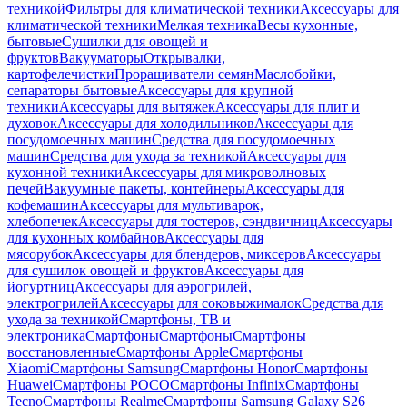
техникой
Фильтры для климатической техники
Аксессуары для
климатической техники
Мелкая техника
Весы кухонные,
бытовые
Сушилки для овощей и
фруктов
Вакууматоры
Открывалки,
картофелечистки
Проращиватели семян
Маслобойки,
сепараторы бытовые
Аксессуары для крупной
техники
Аксессуары для вытяжек
Аксессуары для плит и
духовок
Аксессуары для холодильников
Аксессуары для
посудомоечных машин
Средства для посудомоечных
машин
Средства для ухода за техникой
Аксессуары для
кухонной техники
Аксессуары для микроволновых
печей
Вакуумные пакеты, контейнеры
Аксессуары для
кофемашин
Аксессуары для мультиварок,
хлебопечек
Аксессуары для тостеров, сэндвичниц
Аксессуары
для кухонных комбайнов
Аксессуары для
мясорубок
Аксессуары для блендеров, миксеров
Аксессуары
для сушилок овощей и фруктов
Аксессуары для
йогуртниц
Аксессуары для аэрогрилей,
электрогрилей
Аксессуары для соковыжималок
Средства для
ухода за техникой
Смартфоны, ТВ и
электроника
Смартфоны
Смартфоны
Смартфоны
восстановленные
Смартфоны Apple
Смартфоны
Xiaomi
Смартфоны Samsung
Смартфоны Honor
Смартфоны
Huawei
Смартфоны POCO
Смартфоны Infinix
Смартфоны
Tecno
Смартфоны Realme
Смартфоны Samsung Galaxy S26