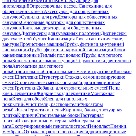
сантехнических
Фитинги
Комплектующие для
инсталляций
Опрессовочные насосы
Сантехника для
общественных мест
Аксессуары для общественных
санузлов
Сушилки для рук
Дозаторы для общественных
санузлов
Сенсорные дозаторы для общественных
санузлов
Локтевые дозаторы для общественных
санузлов
Диспенсеры для бумажных полотенец
Диспенсеры
для туалетной бумаги
Канализация
Тросы сантехнические,
вантузы
Прочистные машины
Трубы, фитинги внутренней
канализации
Трубы, фитинги наружной канализации
Люки
канализационные
Теплый пол водяной
Трубы для теплого
пола
Коллекторы и комплектующие
Термостатика для теплого
пола
Автоматика для теплого
пола
Строительство
Строительные смеси и грунтовки
Клеевые
смеси
Шпатлевки
Штукатурки
Стяжки, самонивелирующие
смеси
Строительные смеси, составы
Гидроизоляционные
смеси
Грунтовки
Добавки для строительных смесей
Пены,
клеи, герметики
Жидкие гвозди
Герметики
Монтажная
пена
Клеи для обоев
Клеи для напольных
покрытий
Очистители, растворители
Фиксаторы
резьбы
Клеи
Герметики, пены
Кирпичи, блоки, тротуарная
плитка
Кирпичи
Строительные блоки
Тротуарная
плитка
Изоляционные материалы
Минеральная
вата
Экструдированный пенополистирол
Пенопласт
Пленки,
мембраны
Отражающая теплоизоляция
Гидроизоляционные