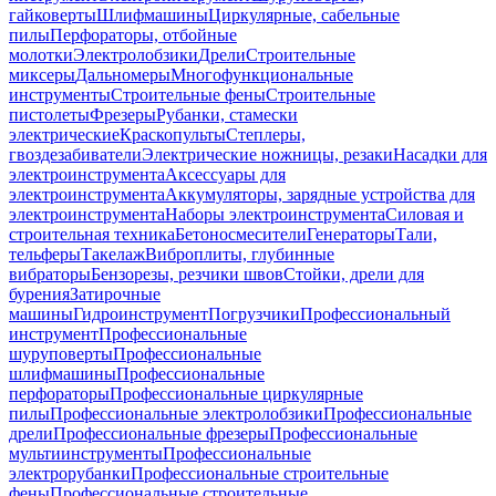
гайковерты
Шлифмашины
Циркулярные, сабельные
пилы
Перфораторы, отбойные
молотки
Электролобзики
Дрели
Строительные
миксеры
Дальномеры
Многофункциональные
инструменты
Строительные фены
Строительные
пистолеты
Фрезеры
Рубанки, стамески
электрические
Краскопульты
Степлеры,
гвоздезабиватели
Электрические ножницы, резаки
Насадки для
электроинструмента
Аксессуары для
электроинструмента
Аккумуляторы, зарядные устройства для
электроинструмента
Наборы электроинструмента
Силовая и
строительная техника
Бетоносмесители
Генераторы
Тали,
тельферы
Такелаж
Виброплиты, глубинные
вибраторы
Бензорезы, резчики швов
Стойки, дрели для
бурения
Затирочные
машины
Гидроинструмент
Погрузчики
Профессиональный
инструмент
Профессиональные
шуруповерты
Профессиональные
шлифмашины
Профессиональные
перфораторы
Профессиональные циркулярные
пилы
Профессиональные электролобзики
Профессиональные
дрели
Профессиональные фрезеры
Профессиональные
мультиинструменты
Профессиональные
электрорубанки
Профессиональные строительные
фены
Профессиональные строительные