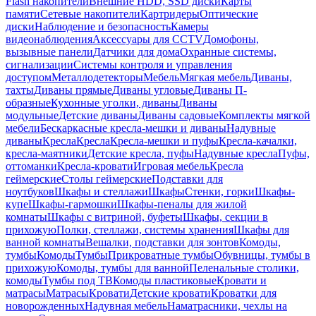
Flash накопители
Внешние HDD, SSD диски
Карты
памяти
Сетевые накопители
Картридеры
Оптические
диски
Наблюдение и безопасность
Камеры
видеонаблюдения
Аксессуары для CCTV
Домофоны,
вызывные панели
Датчики для дома
Охранные системы,
сигнализации
Системы контроля и управления
доступом
Металлодетекторы
Мебель
Мягкая мебель
Диваны,
тахты
Диваны прямые
Диваны угловые
Диваны П-
образные
Кухонные уголки, диваны
Диваны
модульные
Детские диваны
Диваны садовые
Комплекты мягкой
мебели
Бескаркасные кресла-мешки и диваны
Надувные
диваны
Кресла
Кресла
Кресла-мешки и пуфы
Кресла-качалки,
кресла-маятники
Детские кресла, пуфы
Надувные кресла
Пуфы,
оттоманки
Кресла-кровати
Игровая мебель
Кресла
геймерские
Столы геймерские
Подставки для
ноутбуков
Шкафы и стеллажи
Шкафы
Стенки, горки
Шкафы-
купе
Шкафы-гармошки
Шкафы-пеналы для жилой
комнаты
Шкафы с витриной, буфеты
Шкафы, секции в
прихожую
Полки, стеллажи, системы хранения
Шкафы для
ванной комнаты
Вешалки, подставки для зонтов
Комоды,
тумбы
Комоды
Тумбы
Прикроватные тумбы
Обувницы, тумбы в
прихожую
Комоды, тумбы для ванной
Пеленальные столики,
комоды
Тумбы под ТВ
Комоды пластиковые
Кровати и
матрасы
Матрасы
Кровати
Детские кровати
Кроватки для
новорожденных
Надувная мебель
Наматрасники, чехлы на