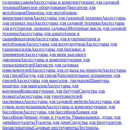
гидромассажем
Аксессуары и комплектующие для садовой
техники
Навесное оборудование
Двигатели для
мотоблоков
Прицепы для мотоблоков,
минитракторов
Аксессуары для газонной техники
Аксессуары
для цепных пил
Аксессуары для садовой техники
Аксессуары
для кусторезов, ножниц садовых
Моторные масла для садовой
техники
Аксессуары для аэратоторов и
скарификаторов
Аксессуары для культиваторов и
мотоблоков
Аксессуары для воздуходувок
Аксессуары для
газонокосилок
Аксессуары для бензокос и
триммеров
Аксессуары для моек высокого
давления
Аксессуары и комплектующие для
опрыскивателей
Запчасти для садовых
измельчителей
Аксессуары для отдыха на природе
Аксессуары
для гриля
Посуда для гриля
Дополнительное оснащение для
грилей
Аксессуары для мангалов, тандыров
Шампуры,
решетки для мангалов
Аксессуары для
копчения
Комплектующие для батутов
Средства для
розжига
Аксессуары для уничтожителей
насекомых
Аксессуары для садовой мебели
Аксессуары для
сумок-холодильников
Аксессуары и комплектующие для
бассейнов
Аксессуары для бассейнов
Химия для
бассейнов
Дачные души и туалеты
Умывальники, души для
дачи
Биотуалеты
Туалеты для дачи
Средства для биотуалетов,
биоактиваторы
Садовые инструменты
Лестницы,