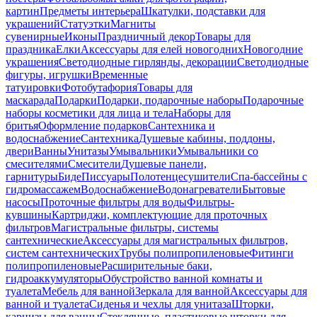
картин
Предметы интерьера
Шкатулки, подставки для
украшений
Статуэтки
Магниты
сувенирные
Иконы
Праздничный декор
Товары для
праздника
Елки
Аксессуары для елей новогодних
Новогодние
украшения
Светодиодные гирлянды, декорации
Светодиодные
фигуры, игрушки
Временные
татуировки
Фотобутафория
Товары для
маскарада
Подарки
Подарки, подарочные наборы
Подарочные
наборы косметики для лица и тела
Наборы для
бритья
Оформление подарков
Сантехника и
водоснабжение
Сантехника
Душевые кабины, поддоны,
двери
Ванны
Унитазы
Умывальники
Умывальники со
смесителями
Смесители
Душевые панели,
гарнитуры
Биде
Писсуары
Полотенцесушители
Спа-бассейны с
гидромассажем
Водоснабжение
Водонагреватели
Бытовые
насосы
Проточные фильтры для воды
Фильтры-
кувшины
Картриджи, комплектующие для проточных
фильтров
Магистральные фильтры, системы
сантехнические
Аксессуары для магистральных фильтров,
систем сантехнических
Трубы полипропиленовые
Фитинги
полипропиленовые
Расширительные баки,
гидроаккумуляторы
Обустройство ванной комнаты и
туалета
Мебель для ванной
Зеркала для ванной
Аксессуары для
ванной и туалета
Сиденья и чехлы для унитаза
Шторки,
карнизы для ванны
Стеклянные, пластиковые шторки для