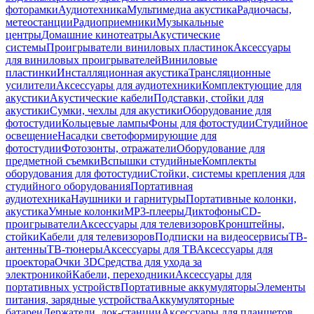
фоторамки
Аудиотехника
Мультимедиа акустика
Радиочасы,
метеостанции
Радиоприемники
Музыкальные
центры
Домашние кинотеатры
Акустические
системы
Проигрыватели виниловых пластинок
Аксессуары
для виниловых проигрывателей
Виниловые
пластинки
Инсталляционная акустика
Трансляционные
усилители
Аксессуары для аудиотехники
Комплектующие для
акустики
Акустические кабели
Подставки, стойки для
акустики
Сумки, чехлы для акустики
Оборудование для
фотостудии
Кольцевые лампы
Фоны для фотостудии
Студийное
освещение
Насадки светоформирующие для
фотостудии
Фотозонты, отражатели
Оборудование для
предметной съемки
Вспышки студийные
Комплекты
оборудования для фотостудии
Стойки, системы крепления для
студийного оборудования
Портативная
аудиотехника
Наушники и гарнитуры
Портативные колонки,
акустика
Умные колонки
MP3-плееры
Диктофоны
CD-
проигрыватели
Аксессуары для телевизоров
Кронштейны,
стойки
Кабели для телевизоров
Подписки на видеосервисы
ТВ-
антенны
ТВ-тюнеры
Аксессуары для ТВ
Аксессуары для
проектора
Очки 3D
Средства для ухода за
электроникой
Кабели, переходники
Аксессуары для
портативных устройств
Портативные аккумуляторы
Элементы
питания, зарядные устройства
Аккумуляторные
батареи
Держатели, док-станции
Аксессуары для планшетов,