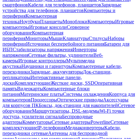
смартфонов
Кабели для телефонов, планшетов
Зарядные
устройства для телефонов, планшетов
Компьютеры и
периферия
Компьютерная
техника
Ноутбуки
Планшеты
Моноблоки
Компьютеры
Игровые
компьютеры
Игровые консоли
Серверное
оборудование
Компьютерная
периферия
Мониторы
Мыши
Клавиатуры
Стилусы
Наборы
периферии
Источники бесперебойного питания
Батареи для
ИБП
Стабилизаторы напряжения
Инверторы
напряжения
Сетевые фильтры, удлинители
Веб-
камеры
Игровые контроллеры
Мультимедиа
акустика
Наушники и гарнитуры
Компьютерные кабели,
переходники
Зарядные, аккумуляторы
Док-станции,
репликаторы
Интерактивные панели,
доски
Комплектующие
Жесткие диски, SSD
Оперативная
память
Видеокарты
Компьютерные блоки
питания
Материнские платы
Системы охлаждения
Корпуса для
компьютеров
Процессоры
Оптические приводы
Аксессуары
для корпусов ПК
Боксы, док-станции для накопителей
Сетевое
оборудование
Маршрутизаторы, DSL-модемы
Wi-Fi точки
доступа, усилители сигнала
Беспроводные
адаптеры
Коммутаторы
Сетевые адаптеры
Powerline
Сетевые
комплектующие
IP-телефония
Медиаконвертеры
Кабели,
переходники сетевые
Антенны для беспроводной
связи
Аксессуары для компьютерной техники
Подставки для