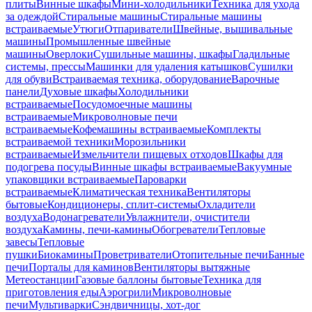
плиты
Винные шкафы
Мини-холодильники
Техника для ухода
за одеждой
Стиральные машины
Стиральные машины
встраиваемые
Утюги
Отпариватели
Швейные, вышивальные
машины
Промышленные швейные
машины
Оверлоки
Сушильные машины, шкафы
Гладильные
системы, прессы
Машинки для удаления катышков
Сушилки
для обуви
Встраиваемая техника, оборудование
Варочные
панели
Духовые шкафы
Холодильники
встраиваемые
Посудомоечные машины
встраиваемые
Микроволновые печи
встраиваемые
Кофемашины встраиваемые
Комплекты
встраиваемой техники
Морозильники
встраиваемые
Измельчители пищевых отходов
Шкафы для
подогрева посуды
Винные шкафы встраиваемые
Вакуумные
упаковщики встраиваемые
Пароварки
встраиваемые
Климатическая техника
Вентиляторы
бытовые
Кондиционеры, сплит-системы
Охладители
воздуха
Водонагреватели
Увлажнители, очистители
воздуха
Камины, печи-камины
Обогреватели
Тепловые
завесы
Тепловые
пушки
Биокамины
Проветриватели
Отопительные печи
Банные
печи
Порталы для каминов
Вентиляторы вытяжные
Метеостанции
Газовые баллоны бытовые
Техника для
приготовления еды
Аэрогрили
Микроволновые
печи
Мультиварки
Сэндвичницы, хот-дог