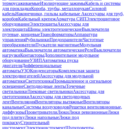
термоусаживаемые
Изолирующие зажимы
Кабель и системы
для прокладки
Короба, трубы, металлорукав
Силовой
кабель
Наконечники, гильзы кабельные
Аксессуары для труб,
коробов
Кабельный крепеж
Арматура СИП
Электрощитовое
оборудование
Электрощиты
Аксессуары для
электрощита
Шины электротехнические
Выключатели
путевые, концевые
Трансформаторы
Аппаратура
управления
Рубильники
Предохранители
Частотные
преобразователи
Пускатели магнитные
Модульная
автоматика
Выключатели автоматические
Реле
Выключатели
нагрузки
Контакторы
Дополнительное модульное
оборудование
УЗИП
Автоматика пуска
двигателя
Дифференциальные
автоматы
УЗО
Конденсаторы
Комплексная защита
электродвигателей
Аксессуары для модульной
автоматики
Светотехника
Промышленное и сигнальное
освещение
Светодиодные ленты
Точечные
светильники
Трековые светильники
Аксессуары для
светотехники
Аксессуары для светодиодных
лент
Вентиляция
Вентиляторы вытяжные
Вентиляторы
канальные
Системы воздуховодов
Решетки вентиляционные,
диффузоры
Проветриватели
Люки
Люки ревизионные
Люки
под плитку
Люки напольные
Люки под
покраску
Строительный
инструмент
Электроинструмент
Шуруповерты,