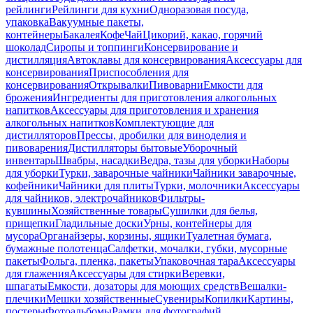
рейлинги
Рейлинги для кухни
Одноразовая посуда,
упаковка
Вакуумные пакеты,
контейнеры
Бакалея
Кофе
Чай
Цикорий, какао, горячий
шоколад
Сиропы и топпинги
Консервирование и
дистилляция
Автоклавы для консервирования
Аксессуары для
консервирования
Приспособления для
консервирования
Открывалки
Пивоварни
Емкости для
брожения
Ингредиенты для приготовления алкогольных
напитков
Аксессуары для приготовления и хранения
алкогольных напитков
Комплектующие для
дистилляторов
Прессы, дробилки для виноделия и
пивоварения
Дистилляторы бытовые
Уборочный
инвентарь
Швабры, насадки
Ведра, тазы для уборки
Наборы
для уборки
Турки, заварочные чайники
Чайники заварочные,
кофейники
Чайники для плиты
Турки, молочники
Аксессуары
для чайников, электрочайников
Фильтры-
кувшины
Хозяйственные товары
Сушилки для белья,
прищепки
Гладильные доски
Урны, контейнеры для
мусора
Органайзеры, корзины, ящики
Туалетная бумага,
бумажные полотенца
Салфетки, мочалки, губки, мусорные
пакеты
Фольга, пленка, пакеты
Упаковочная тара
Аксессуары
для глажения
Аксессуары для стирки
Веревки,
шпагаты
Емкости, дозаторы для моющих средств
Вешалки-
плечики
Мешки хозяйственные
Сувениры
Копилки
Картины,
постеры
Фотоальбомы
Рамки для фотографий,