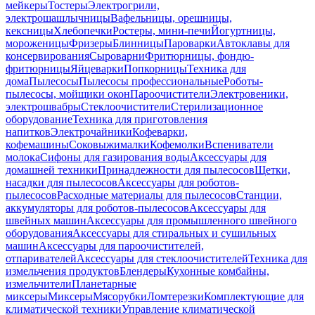
мейкеры
Тостеры
Электрогрили,
электрошашлычницы
Вафельницы, орешницы,
кексницы
Хлебопечки
Ростеры, мини-печи
Йогуртницы,
мороженицы
Фризеры
Блинницы
Пароварки
Автоклавы для
консервирования
Сыроварни
Фритюрницы, фондю-
фритюрницы
Яйцеварки
Попкорницы
Техника для
дома
Пылесосы
Пылесосы профессиональные
Роботы-
пылесосы, мойщики окон
Пароочистители
Электровеники,
электрошвабры
Стеклоочистители
Стерилизационное
оборудование
Техника для приготовления
напитков
Электрочайники
Кофеварки,
кофемашины
Соковыжималки
Кофемолки
Вспениватели
молока
Сифоны для газирования воды
Аксессуары для
домашней техники
Принадлежности для пылесосов
Щетки,
насадки для пылесосов
Аксессуары для роботов-
пылесосов
Расходные материалы для пылесосов
Станции,
аккумуляторы для роботов-пылесосов
Аксессуары для
швейных машин
Аксессуары для промышленного швейного
оборудования
Аксессуары для стиральных и сушильных
машин
Аксессуары для пароочистителей,
отпаривателей
Аксессуары для стеклоочистителей
Техника для
измельчения продуктов
Блендеры
Кухонные комбайны,
измельчители
Планетарные
миксеры
Миксеры
Мясорубки
Ломтерезки
Комплектующие для
климатической техники
Управление климатической