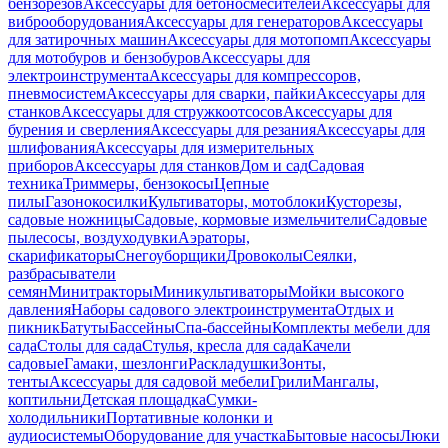
бензорезов
Аксессуары для бетоносмесителей
Аксессуары для
виброоборудования
Аксессуары для генераторов
Аксессуары
для затирочных машин
Аксессуары для мотопомп
Аксессуары
для мотобуров и бензобуров
Аксессуары для
электроинструмента
Аксессуары для компрессоров,
пневмосистем
Аксессуары для сварки, пайки
Аксессуары для
станков
Аксессуары для стружкоотсосов
Аксессуары для
бурения и сверления
Аксессуары для резания
Аксессуары для
шлифования
Аксессуары для измерительных
приборов
Аксессуары для станков
Дом и сад
Садовая
техника
Триммеры, бензокосы
Цепные
пилы
Газонокосилки
Культиваторы, мотоблоки
Кусторезы,
садовые ножницы
Садовые, кормовые измельчители
Садовые
пылесосы, воздуходувки
Аэраторы,
скарификаторы
Снегоуборщики
Дровоколы
Сеялки,
разбрасыватели
семян
Минитракторы
Миникультиваторы
Мойки высокого
давления
Наборы садового электроинструмента
Отдых и
пикник
Батуты
Бассейны
Спа-бассейны
Комплекты мебели для
сада
Столы для сада
Стулья, кресла для сада
Качели
садовые
Гамаки, шезлонги
Раскладушки
Зонты,
тенты
Аксессуары для садовой мебели
Грили
Мангалы,
коптильни
Детская площадка
Сумки-
холодильники
Портативные колонки и
аудиосистемы
Оборудование для участка
Бытовые насосы
Люки