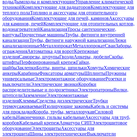
воды
Дымоходы и комплектующие
Управление климатической
техникой
Комплектующие для радиаторов
Комплектующие для
теплого пола
Топливо и аксессуары для отопительного
оборудования
Комплектующие для печей, каминов
Аксессуары
для каминов, печей
Комплектующие для отопительных котлов,
водонагревателей
Канализация
Тросы сантехнические,
вантузы
Прочистные машины
Трубы, фитинги внутренней
канализации
Трубы, фитинги наружной канализации
Люки
канализационные
Металлопрокат
Металлопрокат
Сваи
Заборы,
ограждения
Автоматика для ворот
Крепежные
изделия
Саморезы, шурупы
Гвозди
Анкеры, дюбели
Скобы,
штифты
Перфорированный крепеж
Гайки,
шайбы
Заклепки
Болты, винты, шпильки
Хомуты
Химические
анкеры
Карабины
Фиксаторы арматуры
Шплинты
Пружины
универсальные
Электромонтажное оборудование
Розетки и
выключатели
Электрические звонки
Коробки
распределительные и подрозетники
Электропатроны
Вилки,
штепсели
Заземление
Электромонтажные
изделия
Клеммы
Средства диэлектрические
Трубки
термоусаживаемые
Изолирующие зажимы
Кабель и системы
для прокладки
Короба, трубы, металлорукав
Силовой
кабель
Наконечники, гильзы кабельные
Аксессуары для труб,
коробов
Кабельный крепеж
Арматура СИП
Электрощитовое
оборудование
Электрощиты
Аксессуары для
электрощита
Шины электротехнические
Выключатели