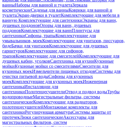
ванны
Наборы для ванной и туалета
Зеркала
косметические
Сиденья для ванны
Коврики для ванной и
туалета
Экран-дверки в туалет
Комплектующие для мебели в
ванную
Комплектующие для сантехники
Экраны для ванн,
душевых поддонов
Опоры для ванн, душевых
поддонов
Комплектующие для ванн
Плинтусы для
сантехники
Сифоны, трапы
Комплектующие для
умывальников, моек
Комплектующие для унитазов, писсуаров,
биде
Бачки для унитазов
Комплектующие для душевых
гарнитуров
Комплектующие для сифонов,
трапов
Комплектующие для смесителей
Комплектующие для
душевых кабин, уголков
Сантехника для кухни
Кухонные
мойки
Кухонные мойки со смесителями
Смесители для
кухонных моек
Измельчители пищевых отходов
Системы для
очистки питьевой воды
Сифоны для кухонных
моек
Комплектующие для кухонных моек
Инженерная
сантехника
Инсталляции для
сантехники
Полотенцесушители
Отвод и подвод воды
Трубы
водопроводные
Магистральные фильтры, системы
сантехнические
Комплектующие для радиаторов,
полотенцесушителей
Монтажные комплекты для
сантехники
Регулирующая арматура
Системы защиты от
протечек
Люки сантехнические
Аксессуары для
магистральных фильтров, систем