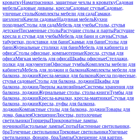
кроватку
Наматрасники, защитные чехлы в кроватку
Садовая
мебель
Садовые диваны, кресла
Садовые стулья
Садовые,
уличные столы
Комплекты мебели для сада
Гамаки,
шезлонги
Качели садовые
Надувная мебель
Кухни
походные
Столы для сада
Мебель для учебы
Столы, стулья
детские
Письменные столы
Растущие столы и парты
Растущие
кресла и стулья для учебы
Мебель для бани и сауны
Стулья,
табуретки, подставки для бани
Скамьи для бани
Столы для
бани
Журнальные столики для бани
Мебель для кабинета и
офиса
Столы офисные, компьютерные
Кресла, стулья для
офиса
Мягкая мебель для офиса
Шкафы офисные
Стеллажи,
полки для документов
Офисные тумбы
Комплекты мебели для
кабинета
Мебель для лоджии и балкона
Комплекты мебели для
балкона, лоджии
Кресла-мешки для балкона
Кресла подвесные,
стулья садовые
Столы для балкона, лоджии
Шкафы для
балкона, лоджии
Дверцы жалюзийные
Системы хранения для
балкона, лоджии
Журнальные столы, столы-книги
Тумбы для
балкона, лоджии
Кресла-качалки, кресла-маятники
Стулья для
балкона, лоджии
Кресла, пуфы для балкона,
лоджии
Компактные столы для балкона, лоджии
Товары для
дома, бакалея
Освещение
Люстры, потолочные
светильники
Торшеры
Прикроватные лампы,
ночники
Настольные лампы
Споты
Настенные светильники,
бра
Точечные светильники
Трековые светильники
Уличные
светильники, фонари, бра
Лампы
Освещение для картин,