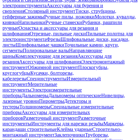
электроинструмента
Аксессуары для бурения и
сверления
Столярный инструмент
Тиски, струбцины,
гейферные зажимы
Ручные пилы, ножовки
Молотки, кувалды,
киянки
Напильники
Ручные стамески
Рубанки, рашпили
ручные
Оснастка и аксессуары для резания и
шлифования
Отрезные, пильные диски
Пильные полотна для
электроинструмента
Фрезы
Шлифовальные диски, насадки,
листы
Шлифовальные чашки
Точильные камни, круги,
сегменты
Полировальные валы
Направляющие
шины
Комплектующие для резания
Аксессуары для
резания
Аксессуары для шлифования
Электромонтажный
инструмент
Обжимной инструмент
Плоскогубцы,
круглогубцы
Кусачки, болторезы,
кабелерезы
Специнструменты
Измерительный
инструмент
Мерительные
инструменты
Электроизмерительные
приборы
Дальномеры
Дальномеры оптические
Нивелиры,
лазерные уровни
Пирометры
Детекторы и
тестеры
Толщиномеры
Специальные измерительные
приборы
Аксессуары для измерительных
приборов
Разметочный инструмент
Разметочные
инструменты
Инструменты для нарезки резьбы
Маркеры,
карандаши строительные
Клейма ударные
Строительно-
монтажный инструмент
Заклепочники
Труборезы,