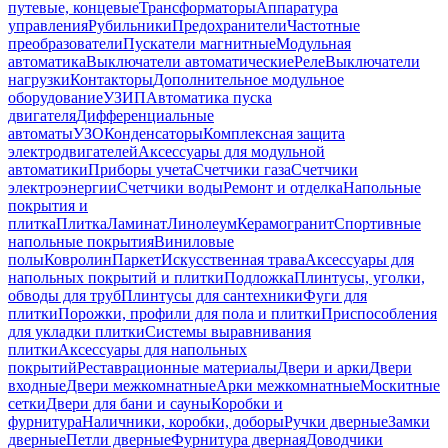
путевые, концевые
Трансформаторы
Аппаратура
управления
Рубильники
Предохранители
Частотные
преобразователи
Пускатели магнитные
Модульная
автоматика
Выключатели автоматические
Реле
Выключатели
нагрузки
Контакторы
Дополнительное модульное
оборудование
УЗИП
Автоматика пуска
двигателя
Дифференциальные
автоматы
УЗО
Конденсаторы
Комплексная защита
электродвигателей
Аксессуары для модульной
автоматики
Приборы учета
Счетчики газа
Счетчики
электроэнергии
Счетчики воды
Ремонт и отделка
Напольные
покрытия и
плитка
Плитка
Ламинат
Линолеум
Керамогранит
Спортивные
напольные покрытия
Виниловые
полы
Ковролин
Паркет
Искусственная трава
Аксессуары для
напольных покрытий и плитки
Подложка
Плинтусы, уголки,
обводы для труб
Плинтусы для сантехники
Фуги для
плитки
Порожки, профили для пола и плитки
Приспособления
для укладки плитки
Системы выравнивания
плитки
Аксессуары для напольных
покрытий
Реставрационные материалы
Двери и арки
Двери
входные
Двери межкомнатные
Арки межкомнатные
Москитные
сетки
Двери для бани и сауны
Коробки и
фурнитура
Наличники, коробки, доборы
Ручки дверные
Замки
дверные
Петли дверные
Фурнитура дверная
Доводчики