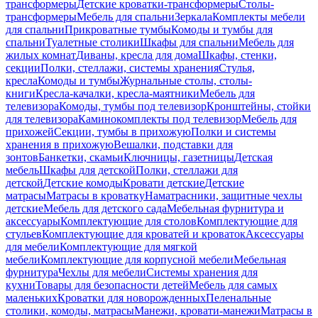
трансформеры
Детские кроватки-трансформеры
Столы-
трансформеры
Мебель для спальни
Зеркала
Комплекты мебели
для спальни
Прикроватные тумбы
Комоды и тумбы для
спальни
Туалетные столики
Шкафы для спальни
Мебель для
жилых комнат
Диваны, кресла для дома
Шкафы, стенки,
секции
Полки, стеллажи, системы хранения
Стулья,
кресла
Комоды и тумбы
Журнальные столы, столы-
книги
Кресла-качалки, кресла-маятники
Мебель для
телевизора
Комоды, тумбы под телевизор
Кронштейны, стойки
для телевизора
Каминокомплекты под телевизор
Мебель для
прихожей
Секции, тумбы в прихожую
Полки и системы
хранения в прихожую
Вешалки, подставки для
зонтов
Банкетки, скамьи
Ключницы, газетницы
Детская
мебель
Шкафы для детской
Полки, стеллажи для
детской
Детские комоды
Кровати детские
Детские
матрасы
Матрасы в кроватку
Наматрасники, защитные чехлы
детские
Мебель для детского сада
Мебельная фурнитура и
аксессуары
Комплектующие для столов
Комплектующие для
стульев
Комплектующие для кроватей и кроваток
Аксессуары
для мебели
Комплектующие для мягкой
мебели
Комплектующие для корпусной мебели
Мебельная
фурнитура
Чехлы для мебели
Системы хранения для
кухни
Товары для безопасности детей
Мебель для самых
маленьких
Кроватки для новорожденных
Пеленальные
столики, комоды, матрасы
Манежи, кровати-манежи
Матрасы в