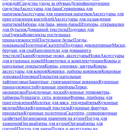
одеждой
Средства ухода за обувью
Дезинфицирующие
средства
Аксессуары для бара
Сервировка для
напитков
Аксессуары для хранения напитков
Аксессуары для
приготовления коктейлей
Аксессуары для охлаждения
напитков
Наборы для бара, мини-бары
Штопоры, открывалки
для бутылок
Домашний текстиль
Подушки для
сна
Одеяла
Комплекты постельных
принадлежностей
Постельное белье
Пледы,
покрывала
Полотенца
Скатерти
Подушки декоративные
Маски,
беруши для сна
Наполнители для домашнего
текстиля
Ткани
Кухонные ножи, аксессуары
Ножи
Аксессуары
для кухонных ножей
Ножеточки и комплектующие
Ковры и
напольные покрытия
Ковры, циновки, шкуры
Ковры,
аксессуары для ковров
Коврики, наборы ковриков
Ковровые
дорожки
Циновки
Покрытия напольные
тафтинговые
Защитные, грязезащитные коврики
Кухонные
принадлежности
Кухонные приборы
Терки,
овощерезки
Разделочные доски
Кухонные термометры,
таймеры
Дуршлаги, сита, воронки
Формы, приборы для
приготовления
Молотки для мяса, тендерайзеры
Кухонные
мелочи
Миски
Кухонный текстиль
Кухонные фартуки,
прихватки
Кухонные полотенца
Скатерти, сервировочные
салфетки
Организация хранения на кухне
Посуда для
хранения
Органайзеры для кухни
Органайзеры для
специй
Посуда для ланча
Полки и аксессуары на