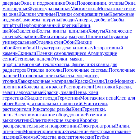
дверные
Окна и подоконники
Окна
Подоконники, отливы
Окна
мансардные
Фурнитура оконная
Мягкие окна
Москитные сетки
на окна
Жалюзи уличные
Пленки солнцезащитные
Крепежные
изделия
Саморезы, шурупы
Гвозди
Анкеры, дюбели
Скобы,
штифты
Перфорированный крепеж
Гайки,
шайбы
Заклепки
Болты, винты, шпильки
Хомуты
Химические
анкеры
Карабины
Фиксаторы арматуры
Шплинты
Пружины
универсальные
Отделка стен
Обои
Жидкие
обои
Фотообои
Штукатурки декоративные
Декоративный
камень
Скинали
Пленки самоклеящиеся
Армирующие
сетки
Стеновые панели
Уголки, маяки,
профили
Вагонка
Стеклохолсты, флизелин
Экраны для
радиаторов
Отделка потолка
Потолочные системы
Потолочные
панели
Потолочные плиты
Багеты, молдинги,
уголки
Лакокрасочные материалы
Краски
Эмали
Лаки
Морилки,
пропитки
Колеры для краски
Растворители
Грунтовки
Краски,
эмали аэрозольные
Краски, эмали
Пены, клеи,
герметики
Жидкие гвозди
Герметики
Монтажная пена
Клеи для
обоев
Клеи для напольных покрытий
Очистители,
растворители
Фиксаторы резьбы
Клеи
Герметики,
пены
Электромонтажное оборудование
Розетки и
выключатели
Электрические звонки
Коробки
распределительные и подрозетники
Электропатроны
Вилки,
штепсели
Молниеприемники
Заземление
Электромонтажные
изделия
Клеммы
Средства диэлектрические
Трубки