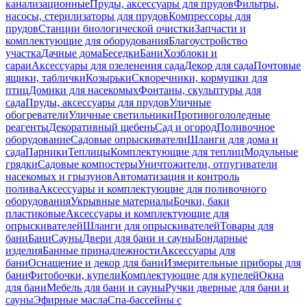
канализационные
Пруды, аксессуары для прудов
Фильтры,
насосы, стерилизаторы для прудов
Компрессоры для
прудов
Станции биологической очистки
Запчасти и
комплектующие для оборудования
Благоустройство
участка
Дачные дома
Беседки
Бани
Хозблоки и
сараи
Аксессуары для озеленения сада
Декор для сада
Почтовые
ящики, таблички
Козырьки
Скворечники, кормушки для
птиц
Домики для насекомых
Фонтаны, скульптуры для
сада
Пруды, аксессуары для прудов
Уличные
обогреватели
Уличные светильники
Противогололедные
реагенты
Декоративный щебень
Сад и огород
Поливочное
оборудование
Садовые опрыскиватели
Шланги для дома и
сада
Парники
Теплицы
Комплектующие для теплиц
Модульные
грядки
Садовые компостеры
Уничтожители, отпугиватели
насекомых и грызунов
Автоматизация и контроль
полива
Аксессуары и комплектующие для поливочного
оборудования
Укрывные материалы
Бочки, баки
пластиковые
Аксессуары и комплектующие для
опрыскивателей
Шланги для опрыскивателей
Товары для
бани
Бани
Сауны
Двери для бани и сауны
Бондарные
изделия
Банные принадлежности
Аксессуары для
бани
Оснащение и декор для бани
Измерительные приборы для
бани
Фитобочки, купели
Комплектующие для купелей
Окна
для бани
Мебель для бани и сауны
Ручки дверные для бани и
сауны
Эфирные масла
Спа-бассейны с