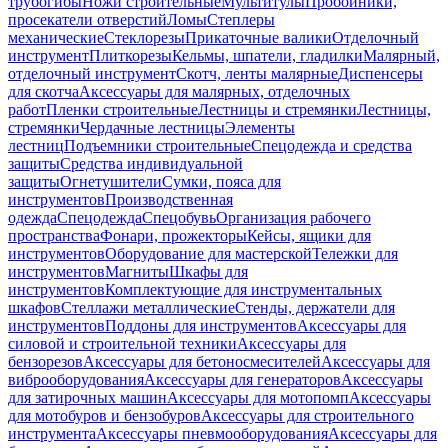
трубогибы
Ножи строительные
Мультитулы
Пробойники,
просекатели отверстий
Ломы
Степлеры
механические
Стеклорезы
Прикаточные валики
Отделочный
инструмент
Плиткорезы
Кельмы, шпатели, гладилки
Малярный,
отделочный инструмент
Скотч, ленты малярные
Диспенсеры
для скотча
Аксессуары для малярных, отделочных
работ
Пленки строительные
Лестницы и стремянки
Лестницы,
стремянки
Чердачные лестницы
Элементы
лестниц
Подъемники строительные
Спецодежда и средства
защиты
Средства индивидуальной
защиты
Огнетушители
Сумки, пояса для
инструментов
Производственная
одежда
Спецодежда
Спецобувь
Организация рабочего
пространства
Фонари, прожекторы
Кейсы, ящики для
инструментов
Оборудование для мастерской
Тележки для
инструментов
Магниты
Шкафы для
инструментов
Комплектующие для инструментальных
шкафов
Стеллажи металлические
Стенды, держатели для
инструментов
Поддоны для инструментов
Аксессуары для
силовой и строительной техники
Аксессуары для
бензорезов
Аксессуары для бетоносмесителей
Аксессуары для
виброоборудования
Аксессуары для генераторов
Аксессуары
для затирочных машин
Аксессуары для мотопомп
Аксессуары
для мотобуров и бензобуров
Аксессуары для строительного
инструмента
Аксессуары пневмооборудования
Аксессуары для