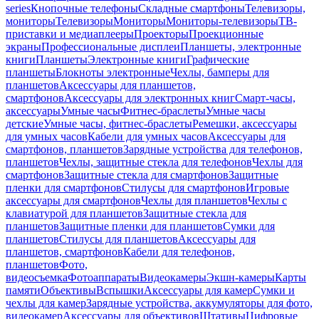
series
Кнопочные телефоны
Складные смартфоны
Телевизоры,
мониторы
Телевизоры
Мониторы
Мониторы-телевизоры
ТВ-
приставки и медиаплееры
Проекторы
Проекционные
экраны
Профессиональные дисплеи
Планшеты, электронные
книги
Планшеты
Электронные книги
Графические
планшеты
Блокноты электронные
Чехлы, бамперы для
планшетов
Аксессуары для планшетов,
смартфонов
Аксессуары для электронных книг
Смарт-часы,
аксессуары
Умные часы
Фитнес-браслеты
Умные часы
детские
Умные часы, фитнес-браслеты
Ремешки, аксессуары
для умных часов
Кабели для умных часов
Аксессуары для
смартфонов, планшетов
Зарядные устройства для телефонов,
планшетов
Чехлы, защитные стекла для телефонов
Чехлы для
смартфонов
Защитные стекла для смартфонов
Защитные
пленки для смартфонов
Стилусы для смартфонов
Игровые
аксессуары для смартфонов
Чехлы для планшетов
Чехлы с
клавиатурой для планшетов
Защитные стекла для
планшетов
Защитные пленки для планшетов
Сумки для
планшетов
Стилусы для планшетов
Аксессуары для
планшетов, смартфонов
Кабели для телефонов,
планшетов
Фото,
видеосъемка
Фотоаппараты
Видеокамеры
Экшн-камеры
Карты
памяти
Объективы
Вспышки
Аксессуары для камер
Сумки и
чехлы для камер
Зарядные устройства, аккумуляторы для фото,
видеокамер
Аксессуары для объективов
Штативы
Цифровые