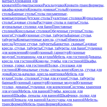
матрас
Основания для
кроватей
Подматрасники
Раскладушки
Кровати-трансформеры,
шкафы-кровати
Кровати-домики
Столы
Кухонные
столы
Барные столы
Столы письменные,
компьютерные
Детские столы
Туалетные столики
Журнальные
столы
Садовые столы
Растущие столы и парты
Столы,
журнальные столики для бани
Приставные
столики
Консольные столики
Обеденные группы
Столы-
книги
Стулья
Кухонные стулья, табуреты
Барные стулья,
табуреты
Компьютерные кресла, стулья
Геймерские
кресла
Детские стулья, табуреты
Банкетки, скамьи
Садовые
кресла, стулья, табуреты
Стулья, табуреты для бани
Стульчики
для кормления
Кухня
Кухонный гарнитур
Кухонные
модули
Столешницы для кухни
Мебель для гостиной
Диваны,
кресла для гостиной
Комоды, тумбы для гостиной
Шкафы,
стенки, горки для гостиной
Полки, стеллажи для
гостиной
Журнальные столы, столы-книги
Кресла, стулья для
дома
Кресла-качалки, кресла-маятники
Мебель для
кухни
Столы, столики
Стулья для кухни
Стулья, табуреты
барные
Кухонный гарнитур
Кухонные модули
Кухонные
уголки, диваны
Стульчики для кормления
Системы хранения
для кухни
Мебель для ванной
Тумбы, консоли для
ванной
Шкафы, пеналы для ванной
Шкафчики, полки для
ванной
Зеркала для ванной
Аксессуары для ванной
Мебель-
трансформер
Мебель-трансформер
Кровати-