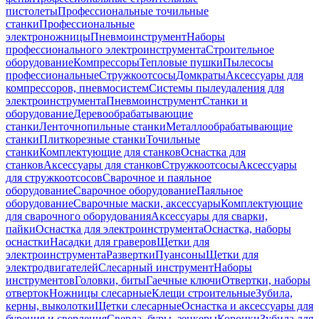
пистолеты
Профессиональные точильные
станки
Профессиональные
электроножницы
Пневмоинструмент
Наборы
профессионального электроинструмента
Строительное
оборудование
Компрессоры
Тепловые пушки
Пылесосы
профессиональные
Стружкоотсосы
Домкраты
Аксессуары для
компрессоров, пневмосистем
Системы пылеудаления для
электроинструмента
Пневмоинструмент
Станки и
оборудование
Деревообрабатывающие
станки
Ленточнопильные станки
Металлообрабатывающие
станки
Плиткорезные станки
Точильные
станки
Комплектующие для станков
Оснастка для
станков
Аксессуары для станков
Стружкоотсосы
Аксессуары
для стружкоотсосов
Сварочное и паяльное
оборудование
Сварочное оборудование
Паяльное
оборудование
Сварочные маски, аксессуары
Комплектующие
для сварочного оборудования
Аксессуары для сварки,
пайки
Оснастка для электроинструмента
Оснастка, наборы
оснастки
Насадки для граверов
Щетки для
электроинструмента
Развертки
Пуансоны
Щетки для
электродвигателей
Слесарный инструмент
Наборы
инструментов
Головки, биты
Гаечные ключи
Отвертки, наборы
отверток
Ножницы слесарные
Клещи строительные
Зубила,
керны, выколотки
Щетки слесарные
Оснастка и аксессуары для
бурения и сверления
Сверла, буры, зенкеры
Коронки
Зубила для