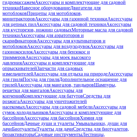
гидромассажем
Аксессуары и комплектующие для садовой
техники
Навесное оборудование
Двигатели для
мотоблоков
Прицепы для мотоблоков,
минитракторов
Аксессуары для газонной техники
Аксессуары
для цепных пил
Аксессуары для садовой техники
Аксессуары
для кусторезов, ножниц садовых
Моторные масла для садовой
техники
Аксессуары для аэратоторов и
скарификаторов
Аксессуары для культиваторов и
мотоблоков
Аксессуары для воздуходувок
Аксессуары для
газонокосилок
Аксессуары для бензокос и
триммеров
Аксессуары для моек высокого
давления
Аксессуары и комплектующие для
опрыскивателей
Запчасти для садовых
измельчителей
Аксессуары для отдыха на природе
Аксессуары
для гриля
Посуда для гриля
Дополнительное оснащение для
грилей
Аксессуары для мангалов, тандыров
Шампуры,
решетки для мангалов
Аксессуары для
копчения
Комплектующие для батутов
Средства для
розжига
Аксессуары для уничтожителей
насекомых
Аксессуары для садовой мебели
Аксессуары для
сумок-холодильников
Аксессуары и комплектующие для
бассейнов
Аксессуары для бассейнов
Химия для
бассейнов
Дачные души и туалеты
Умывальники, души для
дачи
Биотуалеты
Туалеты для дачи
Средства для биотуалетов,
биоактиваторы
Садовые инструменты
Лестницы,