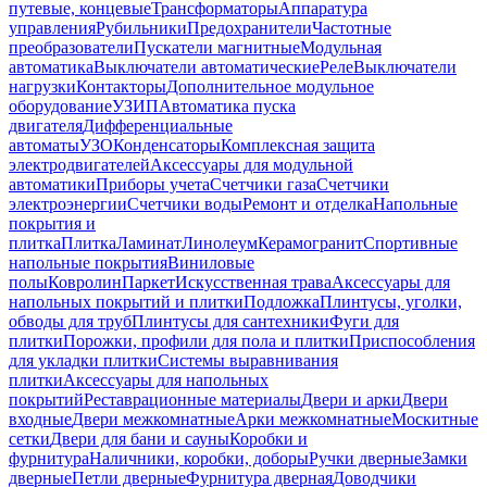
путевые, концевые
Трансформаторы
Аппаратура
управления
Рубильники
Предохранители
Частотные
преобразователи
Пускатели магнитные
Модульная
автоматика
Выключатели автоматические
Реле
Выключатели
нагрузки
Контакторы
Дополнительное модульное
оборудование
УЗИП
Автоматика пуска
двигателя
Дифференциальные
автоматы
УЗО
Конденсаторы
Комплексная защита
электродвигателей
Аксессуары для модульной
автоматики
Приборы учета
Счетчики газа
Счетчики
электроэнергии
Счетчики воды
Ремонт и отделка
Напольные
покрытия и
плитка
Плитка
Ламинат
Линолеум
Керамогранит
Спортивные
напольные покрытия
Виниловые
полы
Ковролин
Паркет
Искусственная трава
Аксессуары для
напольных покрытий и плитки
Подложка
Плинтусы, уголки,
обводы для труб
Плинтусы для сантехники
Фуги для
плитки
Порожки, профили для пола и плитки
Приспособления
для укладки плитки
Системы выравнивания
плитки
Аксессуары для напольных
покрытий
Реставрационные материалы
Двери и арки
Двери
входные
Двери межкомнатные
Арки межкомнатные
Москитные
сетки
Двери для бани и сауны
Коробки и
фурнитура
Наличники, коробки, доборы
Ручки дверные
Замки
дверные
Петли дверные
Фурнитура дверная
Доводчики