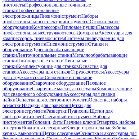
пистолеты
Профессиональные точильные
станки
Профессиональные
электроножницы
Пневмоинструмент
Наборы
профессионального электроинструмента
Строительное
оборудование
Компрессоры
Тепловые пушки
Пылесосы
профессиональные
Стружкоотсосы
Домкраты
Аксессуары для
компрессоров, пневмосистем
Системы пылеудаления для
электроинструмента
Пневмоинструмент
Станки и
оборудование
Деревообрабатывающие
станки
Ленточнопильные станки
Металлообрабатывающие
станки
Плиткорезные станки
Точильные
станки
Комплектующие для станков
Оснастка для
станков
Аксессуары для станков
Стружкоотсосы
Аксессуары
для стружкоотсосов
Сварочное и паяльное
оборудование
Сварочное оборудование
Паяльное
оборудование
Сварочные маски, аксессуары
Комплектующие
для сварочного оборудования
Аксессуары для сварки,
пайки
Оснастка для электроинструмента
Оснастка, наборы
оснастки
Насадки для граверов
Щетки для
электроинструмента
Развертки
Пуансоны
Щетки для
электродвигателей
Слесарный инструмент
Наборы
инструментов
Головки, биты
Гаечные ключи
Отвертки, наборы
отверток
Ножницы слесарные
Клещи строительные
Зубила,
керны, выколотки
Щетки слесарные
Оснастка и аксессуары для
бурения и сверления
Сверла, буры, зенкеры
Коронки
Зубила для