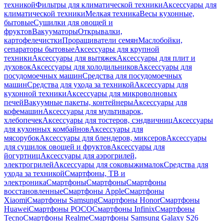
техникой
Фильтры для климатической техники
Аксессуары для
климатической техники
Мелкая техника
Весы кухонные,
бытовые
Сушилки для овощей и
фруктов
Вакууматоры
Открывалки,
картофелечистки
Проращиватели семян
Маслобойки,
сепараторы бытовые
Аксессуары для крупной
техники
Аксессуары для вытяжек
Аксессуары для плит и
духовок
Аксессуары для холодильников
Аксессуары для
посудомоечных машин
Средства для посудомоечных
машин
Средства для ухода за техникой
Аксессуары для
кухонной техники
Аксессуары для микроволновых
печей
Вакуумные пакеты, контейнеры
Аксессуары для
кофемашин
Аксессуары для мультиварок,
хлебопечек
Аксессуары для тостеров, сэндвичниц
Аксессуары
для кухонных комбайнов
Аксессуары для
мясорубок
Аксессуары для блендеров, миксеров
Аксессуары
для сушилок овощей и фруктов
Аксессуары для
йогуртниц
Аксессуары для аэрогрилей,
электрогрилей
Аксессуары для соковыжималок
Средства для
ухода за техникой
Смартфоны, ТВ и
электроника
Смартфоны
Смартфоны
Смартфоны
восстановленные
Смартфоны Apple
Смартфоны
Xiaomi
Смартфоны Samsung
Смартфоны Honor
Смартфоны
Huawei
Смартфоны POCO
Смартфоны Infinix
Смартфоны
Tecno
Смартфоны Realme
Смартфоны Samsung Galaxy S26