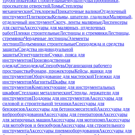
трубогибы
Ножи строительные
Мультитулы
Пробойники,
просекатели отверстий
Ломы
Степлеры
механические
Стеклорезы
Прикаточные валики
Отделочный
инструмент
Плиткорезы
Кельмы, шпатели, гладилки
Малярный,
отделочный инструмент
Скотч, ленты малярные
Диспенсеры
для скотча
Аксессуары для малярных, отделочных
работ
Пленки строительные
Лестницы и стремянки
Лестницы,
стремянки
Чердачные лестницы
Элементы
лестниц
Подъемники строительные
Спецодежда и средства
защиты
Средства индивидуальной
защиты
Огнетушители
Сумки, пояса для
инструментов
Производственная
одежда
Спецодежда
Спецобувь
Организация рабочего
пространства
Фонари, прожекторы
Кейсы, ящики для
инструментов
Оборудование для мастерской
Тележки для
инструментов
Магниты
Шкафы для
инструментов
Комплектующие для инструментальных
шкафов
Стеллажи металлические
Стенды, держатели для
инструментов
Поддоны для инструментов
Аксессуары для
силовой и строительной техники
Аксессуары для
бензорезов
Аксессуары для бетоносмесителей
Аксессуары для
виброоборудования
Аксессуары для генераторов
Аксессуары
для затирочных машин
Аксессуары для мотопомп
Аксессуары
для мотобуров и бензобуров
Аксессуары для строительного
инструмента
Аксессуары пневмооборудования
Аксессуары для