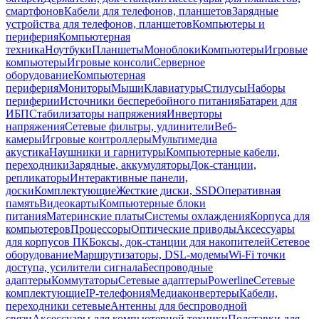
смартфонов
Кабели для телефонов, планшетов
Зарядные
устройства для телефонов, планшетов
Компьютеры и
периферия
Компьютерная
техника
Ноутбуки
Планшеты
Моноблоки
Компьютеры
Игровые
компьютеры
Игровые консоли
Серверное
оборудование
Компьютерная
периферия
Мониторы
Мыши
Клавиатуры
Стилусы
Наборы
периферии
Источники бесперебойного питания
Батареи для
ИБП
Стабилизаторы напряжения
Инверторы
напряжения
Сетевые фильтры, удлинители
Веб-
камеры
Игровые контроллеры
Мультимедиа
акустика
Наушники и гарнитуры
Компьютерные кабели,
переходники
Зарядные, аккумуляторы
Док-станции,
репликаторы
Интерактивные панели,
доски
Комплектующие
Жесткие диски, SSD
Оперативная
память
Видеокарты
Компьютерные блоки
питания
Материнские платы
Системы охлаждения
Корпуса для
компьютеров
Процессоры
Оптические приводы
Аксессуары
для корпусов ПК
Боксы, док-станции для накопителей
Сетевое
оборудование
Маршрутизаторы, DSL-модемы
Wi-Fi точки
доступа, усилители сигнала
Беспроводные
адаптеры
Коммутаторы
Сетевые адаптеры
Powerline
Сетевые
комплектующие
IP-телефония
Медиаконвертеры
Кабели,
переходники сетевые
Антенны для беспроводной
связи
Аксессуары для компьютерной техники
Подставки для