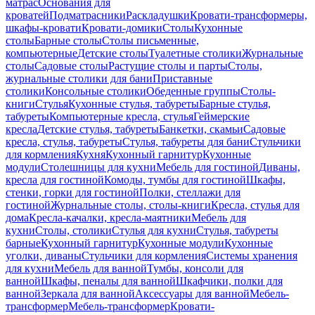
матрас
Основания для
кроватей
Подматрасники
Раскладушки
Кровати-трансформеры,
шкафы-кровати
Кровати-домики
Столы
Кухонные
столы
Барные столы
Столы письменные,
компьютерные
Детские столы
Туалетные столики
Журнальные
столы
Садовые столы
Растущие столы и парты
Столы,
журнальные столики для бани
Приставные
столики
Консольные столики
Обеденные группы
Столы-
книги
Стулья
Кухонные стулья, табуреты
Барные стулья,
табуреты
Компьютерные кресла, стулья
Геймерские
кресла
Детские стулья, табуреты
Банкетки, скамьи
Садовые
кресла, стулья, табуреты
Стулья, табуреты для бани
Стульчики
для кормления
Кухня
Кухонный гарнитур
Кухонные
модули
Столешницы для кухни
Мебель для гостиной
Диваны,
кресла для гостиной
Комоды, тумбы для гостиной
Шкафы,
стенки, горки для гостиной
Полки, стеллажи для
гостиной
Журнальные столы, столы-книги
Кресла, стулья для
дома
Кресла-качалки, кресла-маятники
Мебель для
кухни
Столы, столики
Стулья для кухни
Стулья, табуреты
барные
Кухонный гарнитур
Кухонные модули
Кухонные
уголки, диваны
Стульчики для кормления
Системы хранения
для кухни
Мебель для ванной
Тумбы, консоли для
ванной
Шкафы, пеналы для ванной
Шкафчики, полки для
ванной
Зеркала для ванной
Аксессуары для ванной
Мебель-
трансформер
Мебель-трансформер
Кровати-