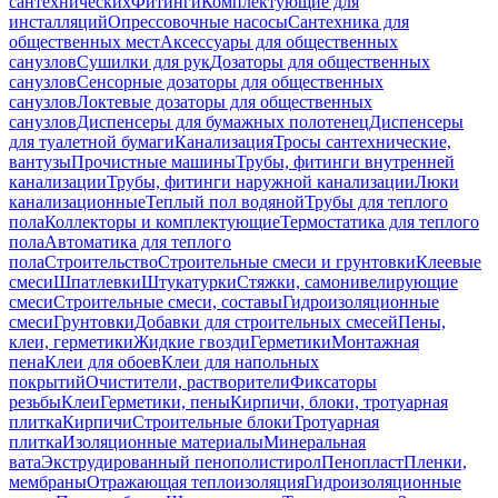
сантехнических
Фитинги
Комплектующие для
инсталляций
Опрессовочные насосы
Сантехника для
общественных мест
Аксессуары для общественных
санузлов
Сушилки для рук
Дозаторы для общественных
санузлов
Сенсорные дозаторы для общественных
санузлов
Локтевые дозаторы для общественных
санузлов
Диспенсеры для бумажных полотенец
Диспенсеры
для туалетной бумаги
Канализация
Тросы сантехнические,
вантузы
Прочистные машины
Трубы, фитинги внутренней
канализации
Трубы, фитинги наружной канализации
Люки
канализационные
Теплый пол водяной
Трубы для теплого
пола
Коллекторы и комплектующие
Термостатика для теплого
пола
Автоматика для теплого
пола
Строительство
Строительные смеси и грунтовки
Клеевые
смеси
Шпатлевки
Штукатурки
Стяжки, самонивелирующие
смеси
Строительные смеси, составы
Гидроизоляционные
смеси
Грунтовки
Добавки для строительных смесей
Пены,
клеи, герметики
Жидкие гвозди
Герметики
Монтажная
пена
Клеи для обоев
Клеи для напольных
покрытий
Очистители, растворители
Фиксаторы
резьбы
Клеи
Герметики, пены
Кирпичи, блоки, тротуарная
плитка
Кирпичи
Строительные блоки
Тротуарная
плитка
Изоляционные материалы
Минеральная
вата
Экструдированный пенополистирол
Пенопласт
Пленки,
мембраны
Отражающая теплоизоляция
Гидроизоляционные