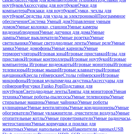
ноутбуков
Аксессуары для ноутбуков
Очки для
компьютера
Рюкзаки для ноутбуков
Сумки, чехлы для
ноутбуков
Средства для ухода за электроникой
Программное
обеспечение
Система Умный дом
Управление умным
домом
Умные колонки, станции
Умные камеры
видеонаблюдения
Умные датчики для дома
Умные
лампы
Умные выключатели
Умные розетки
Умные
светильники
Умные светодиодные ленты
Умные реле
Умные
замки
Умные домофоны
Умные карнизы
Умные
терморегуляторы
Игровая зона
Игровые приставки
Игры для
приставок
Игровые контроллеры
Игровые ноутбуки
Игровые
компьютеры
Игровые видеокарты
Игровые мониторы
Игровые
телевизоры
Игровые мыши
Игровые клавиатуры
Игровые
наушники
Кресла геймерские
Столы геймерские
Игровые
микрофоны
Игровая мультимедиа акустика
Аксессуары для
геймеров
Фигурки Funko Pop
Подставки для
ноутбуков
Светодиодные ленты
Лампы для мониторов
Умная
техника
Умные роботы-пылесосы
Умные телевизоры
Умные
стиральные машины
Умные чайники
Умные роботы
кулинарные
Умные вентиляторы
Умные кондиционеры
Умные
обогреватели
Умные увлажнители, очистители воздуха
Умные
отопительные котлы
Умные проветриватели
Умные радиочасы,
метеостанции
Умные кормушки и поилки для
животных
Умные напольные весы
Накопители данных
USB