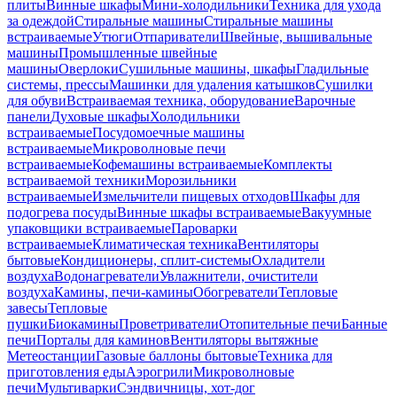
плиты
Винные шкафы
Мини-холодильники
Техника для ухода
за одеждой
Стиральные машины
Стиральные машины
встраиваемые
Утюги
Отпариватели
Швейные, вышивальные
машины
Промышленные швейные
машины
Оверлоки
Сушильные машины, шкафы
Гладильные
системы, прессы
Машинки для удаления катышков
Сушилки
для обуви
Встраиваемая техника, оборудование
Варочные
панели
Духовые шкафы
Холодильники
встраиваемые
Посудомоечные машины
встраиваемые
Микроволновые печи
встраиваемые
Кофемашины встраиваемые
Комплекты
встраиваемой техники
Морозильники
встраиваемые
Измельчители пищевых отходов
Шкафы для
подогрева посуды
Винные шкафы встраиваемые
Вакуумные
упаковщики встраиваемые
Пароварки
встраиваемые
Климатическая техника
Вентиляторы
бытовые
Кондиционеры, сплит-системы
Охладители
воздуха
Водонагреватели
Увлажнители, очистители
воздуха
Камины, печи-камины
Обогреватели
Тепловые
завесы
Тепловые
пушки
Биокамины
Проветриватели
Отопительные печи
Банные
печи
Порталы для каминов
Вентиляторы вытяжные
Метеостанции
Газовые баллоны бытовые
Техника для
приготовления еды
Аэрогрили
Микроволновые
печи
Мультиварки
Сэндвичницы, хот-дог