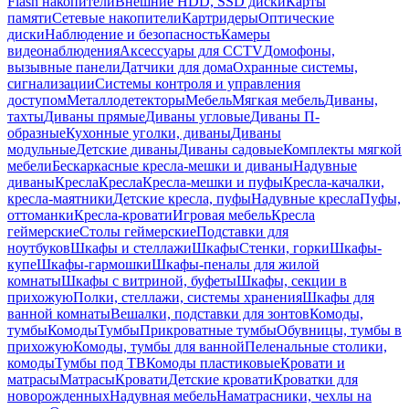
Flash накопители
Внешние HDD, SSD диски
Карты
памяти
Сетевые накопители
Картридеры
Оптические
диски
Наблюдение и безопасность
Камеры
видеонаблюдения
Аксессуары для CCTV
Домофоны,
вызывные панели
Датчики для дома
Охранные системы,
сигнализации
Системы контроля и управления
доступом
Металлодетекторы
Мебель
Мягкая мебель
Диваны,
тахты
Диваны прямые
Диваны угловые
Диваны П-
образные
Кухонные уголки, диваны
Диваны
модульные
Детские диваны
Диваны садовые
Комплекты мягкой
мебели
Бескаркасные кресла-мешки и диваны
Надувные
диваны
Кресла
Кресла
Кресла-мешки и пуфы
Кресла-качалки,
кресла-маятники
Детские кресла, пуфы
Надувные кресла
Пуфы,
оттоманки
Кресла-кровати
Игровая мебель
Кресла
геймерские
Столы геймерские
Подставки для
ноутбуков
Шкафы и стеллажи
Шкафы
Стенки, горки
Шкафы-
купе
Шкафы-гармошки
Шкафы-пеналы для жилой
комнаты
Шкафы с витриной, буфеты
Шкафы, секции в
прихожую
Полки, стеллажи, системы хранения
Шкафы для
ванной комнаты
Вешалки, подставки для зонтов
Комоды,
тумбы
Комоды
Тумбы
Прикроватные тумбы
Обувницы, тумбы в
прихожую
Комоды, тумбы для ванной
Пеленальные столики,
комоды
Тумбы под ТВ
Комоды пластиковые
Кровати и
матрасы
Матрасы
Кровати
Детские кровати
Кроватки для
новорожденных
Надувная мебель
Наматрасники, чехлы на