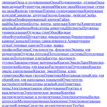
дверные
Окна и подоконники
Окна
Подоконники, отливы
Окна
мансардные
Фурнитура оконная
Мягкие окна
Москитные сетки
на окна
Жалюзи уличные
Пленки солнцезащитные
Крепежные
изделия
Саморезы, шурупы
Гвозди
Анкеры, дюбели
Скобы,
штифты
Перфорированный крепеж
Гайки,
шайбы
Заклепки
Болты, винты, шпильки
Хомуты
Химические
анкеры
Карабины
Фиксаторы арматуры
Шплинты
Пружины
универсальные
Отделка стен
Обои
Жидкие
обои
Фотообои
Штукатурки декоративные
Декоративный
камень
Скинали
Пленки самоклеящиеся
Армирующие
сетки
Стеновые панели
Уголки, маяки,
профили
Вагонка
Стеклохолсты, флизелин
Экраны для
радиаторов
Отделка потолка
Потолочные системы
Потолочные
панели
Потолочные плиты
Багеты, молдинги,
уголки
Лакокрасочные материалы
Краски
Эмали
Лаки
Морилки,
пропитки
Колеры для краски
Растворители
Грунтовки
Краски,
эмали аэрозольные
Краски, эмали
Пены, клеи,
герметики
Жидкие гвозди
Герметики
Монтажная пена
Клеи для
обоев
Клеи для напольных покрытий
Очистители,
растворители
Фиксаторы резьбы
Клеи
Герметики,
пены
Электромонтажное оборудование
Розетки и
выключатели
Электрические звонки
Коробки
распределительные и подрозетники
Электропатроны
Вилки,
штепсели
Молниеприемники
Заземление
Электромонтажные
изделия
Клеммы
Средства диэлектрические
Трубки