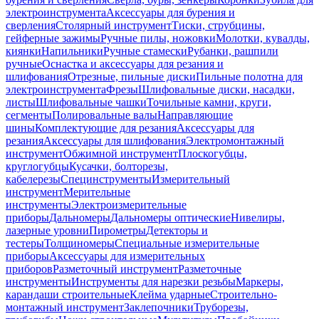
электроинструмента
Аксессуары для бурения и
сверления
Столярный инструмент
Тиски, струбцины,
гейферные зажимы
Ручные пилы, ножовки
Молотки, кувалды,
киянки
Напильники
Ручные стамески
Рубанки, рашпили
ручные
Оснастка и аксессуары для резания и
шлифования
Отрезные, пильные диски
Пильные полотна для
электроинструмента
Фрезы
Шлифовальные диски, насадки,
листы
Шлифовальные чашки
Точильные камни, круги,
сегменты
Полировальные валы
Направляющие
шины
Комплектующие для резания
Аксессуары для
резания
Аксессуары для шлифования
Электромонтажный
инструмент
Обжимной инструмент
Плоскогубцы,
круглогубцы
Кусачки, болторезы,
кабелерезы
Специнструменты
Измерительный
инструмент
Мерительные
инструменты
Электроизмерительные
приборы
Дальномеры
Дальномеры оптические
Нивелиры,
лазерные уровни
Пирометры
Детекторы и
тестеры
Толщиномеры
Специальные измерительные
приборы
Аксессуары для измерительных
приборов
Разметочный инструмент
Разметочные
инструменты
Инструменты для нарезки резьбы
Маркеры,
карандаши строительные
Клейма ударные
Строительно-
монтажный инструмент
Заклепочники
Труборезы,