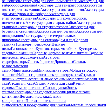
бензорезов
Аксессуары для бетоносмесителей
Аксессуары для
виброоборудования
Аксессуары для генераторов
Аксессуары
для затирочных машин
Аксессуары для мотопомп
Аксессуары
для мотобуров и бензобуров
Аксессуары для
электроинструмента
Аксессуары для компрессоров,
пневмосистем
Аксессуары для сварки, пайки
Аксессуары для
станков
Аксессуары для стружкоотсосов
Аксессуары для
бурения и сверления
Аксессуары для резания
Аксессуары для
шлифования
Аксессуары для измерительных
приборов
Аксессуары для станков
Дом и сад
Садовая
техника
Триммеры, бензокосы
Цепные
пилы
Газонокосилки
Культиваторы, мотоблоки
Кусторезы,
садовые ножницы
Садовые, кормовые измельчители
Садовые
пылесосы, воздуходувки
Аэраторы,
скарификаторы
Снегоуборщики
Дровоколы
Сеялки,
разбрасыватели
семян
Минитракторы
Миникультиваторы
Мойки высокого
давления
Наборы садового электроинструмента
Отдых и
пикник
Батуты
Бассейны
Спа-бассейны
Комплекты мебели для
сада
Столы для сада
Стулья, кресла для сада
Качели
садовые
Гамаки, шезлонги
Раскладушки
Зонты,
тенты
Аксессуары для садовой мебели
Грили
Мангалы,
коптильни
Детская площадка
Сумки-
холодильники
Портативные колонки и
аудиосистемы
Оборудование для участка
Бытовые насосы
Люки