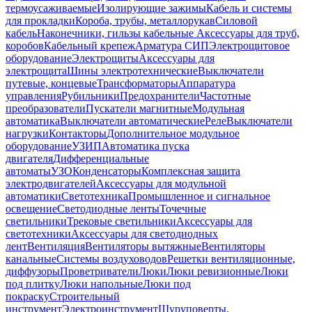
термоусаживаемые
Изолирующие зажимы
Кабель и системы
для прокладки
Короба, трубы, металлорукав
Силовой
кабель
Наконечники, гильзы кабельные
Аксессуары для труб,
коробов
Кабельный крепеж
Арматура СИП
Электрощитовое
оборудование
Электрощиты
Аксессуары для
электрощита
Шины электротехнические
Выключатели
путевые, концевые
Трансформаторы
Аппаратура
управления
Рубильники
Предохранители
Частотные
преобразователи
Пускатели магнитные
Модульная
автоматика
Выключатели автоматические
Реле
Выключатели
нагрузки
Контакторы
Дополнительное модульное
оборудование
УЗИП
Автоматика пуска
двигателя
Дифференциальные
автоматы
УЗО
Конденсаторы
Комплексная защита
электродвигателей
Аксессуары для модульной
автоматики
Светотехника
Промышленное и сигнальное
освещение
Светодиодные ленты
Точечные
светильники
Трековые светильники
Аксессуары для
светотехники
Аксессуары для светодиодных
лент
Вентиляция
Вентиляторы вытяжные
Вентиляторы
канальные
Системы воздуховодов
Решетки вентиляционные,
диффузоры
Проветриватели
Люки
Люки ревизионные
Люки
под плитку
Люки напольные
Люки под
покраску
Строительный
инструмент
Электроинструмент
Шуруповерты,