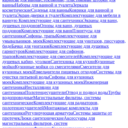
ванны
Наборы для ванной и туалета
Зеркала
косметические
Сиденья для ванны
Коврики для ванной и
туалета
Экран-дверки в туалет
Комплектующие для мебели в
ванную
Комплектующие для сантехники
Экраны для ванн,
душевых поддонов
Опоры для ванн, душевых
поддонов
Комплектующие для ванн
Плинтусы для
сантехники
Сифоны, трапы
Комплектующие для
умывальников, моек
Комплектующие для унитазов, писсуаров,
биде
Бачки для унитазов
Комплектующие для душевых
гарнитуров
Комплектующие для сифонов,
трапов
Комплектующие для смесителей
Комплектующие для
душевых кабин, уголков
Сантехника для кухни
Кухонные
мойки
Кухонные мойки со смесителями
Смесители для
кухонных моек
Измельчители пищевых отходов
Системы для
очистки питьевой воды
Сифоны для кухонных
моек
Комплектующие для кухонных моек
Инженерная
сантехника
Инсталляции для
сантехники
Полотенцесушители
Отвод и подвод воды
Трубы
водопроводные
Магистральные фильтры, системы
сантехнические
Комплектующие для радиаторов,
полотенцесушителей
Монтажные комплекты для
сантехники
Регулирующая арматура
Системы защиты от
протечек
Люки сантехнические
Аксессуары для
магистральных фильтров, систем