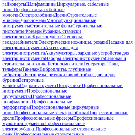
гайковерты
Шлифмашины
Циркулярные, сабельные
пилы
Перфораторы, отбойные
молотки
Электролобзики
Дрели
Строительные
миксеры
Дальномеры
Многофункциональные
инструменты
Строительные фены
Строительные
пистолеты
Фрезеры
Рубанки, стамески
электрические
Краскопульты
Степлеры,
гвоздезабиватели
Электрические ножницы, резаки
Насадки для
электроинструмента
Аксессуары для
электроинструмента
Аккумуляторы, зарядные устройства для
электроинструмента
Наборы электроинструмента
Силовая и
строительная техника
Бетоносмесители
Генераторы
Тали,
тельферы
Такелаж
Виброплиты, глубинные
вибраторы
Бензорезы, резчики швов
Стойки, дрели для
бурения
Затирочные
машины
Гидроинструмент
Погрузчики
Профессиональный
инструмент
Профессиональные
шуруповерты
Профессиональные
шлифмашины
Профессиональные
перфораторы
Профессиональные циркулярные
пилы
Профессиональные электролобзики
Профессиональные
дрели
Профессиональные фрезеры
Профессиональные
мультиинструменты
Профессиональные
электрорубанки
Профессиональные строительные
фены
Профессиональные строительные