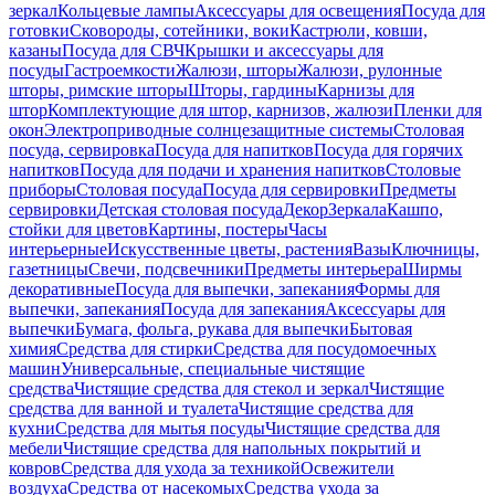
зеркал
Кольцевые лампы
Аксессуары для освещения
Посуда для
готовки
Сковороды, сотейники, воки
Кастрюли, ковши,
казаны
Посуда для СВЧ
Крышки и аксессуары для
посуды
Гастроемкости
Жалюзи, шторы
Жалюзи, рулонные
шторы, римские шторы
Шторы, гардины
Карнизы для
штор
Комплектующие для штор, карнизов, жалюзи
Пленки для
окон
Электроприводные солнцезащитные системы
Столовая
посуда, сервировка
Посуда для напитков
Посуда для горячих
напитков
Посуда для подачи и хранения напитков
Столовые
приборы
Столовая посуда
Посуда для сервировки
Предметы
сервировки
Детская столовая посуда
Декор
Зеркала
Кашпо,
стойки для цветов
Картины, постеры
Часы
интерьерные
Искусственные цветы, растения
Вазы
Ключницы,
газетницы
Свечи, подсвечники
Предметы интерьера
Ширмы
декоративные
Посуда для выпечки, запекания
Формы для
выпечки, запекания
Посуда для запекания
Аксессуары для
выпечки
Бумага, фольга, рукава для выпечки
Бытовая
химия
Средства для стирки
Средства для посудомоечных
машин
Универсальные, специальные чистящие
средства
Чистящие средства для стекол и зеркал
Чистящие
средства для ванной и туалета
Чистящие средства для
кухни
Средства для мытья посуды
Чистящие средства для
мебели
Чистящие средства для напольных покрытий и
ковров
Средства для ухода за техникой
Освежители
воздуха
Средства от насекомых
Средства ухода за