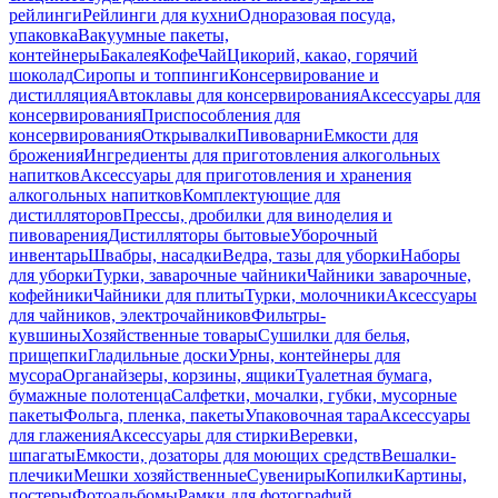
рейлинги
Рейлинги для кухни
Одноразовая посуда,
упаковка
Вакуумные пакеты,
контейнеры
Бакалея
Кофе
Чай
Цикорий, какао, горячий
шоколад
Сиропы и топпинги
Консервирование и
дистилляция
Автоклавы для консервирования
Аксессуары для
консервирования
Приспособления для
консервирования
Открывалки
Пивоварни
Емкости для
брожения
Ингредиенты для приготовления алкогольных
напитков
Аксессуары для приготовления и хранения
алкогольных напитков
Комплектующие для
дистилляторов
Прессы, дробилки для виноделия и
пивоварения
Дистилляторы бытовые
Уборочный
инвентарь
Швабры, насадки
Ведра, тазы для уборки
Наборы
для уборки
Турки, заварочные чайники
Чайники заварочные,
кофейники
Чайники для плиты
Турки, молочники
Аксессуары
для чайников, электрочайников
Фильтры-
кувшины
Хозяйственные товары
Сушилки для белья,
прищепки
Гладильные доски
Урны, контейнеры для
мусора
Органайзеры, корзины, ящики
Туалетная бумага,
бумажные полотенца
Салфетки, мочалки, губки, мусорные
пакеты
Фольга, пленка, пакеты
Упаковочная тара
Аксессуары
для глажения
Аксессуары для стирки
Веревки,
шпагаты
Емкости, дозаторы для моющих средств
Вешалки-
плечики
Мешки хозяйственные
Сувениры
Копилки
Картины,
постеры
Фотоальбомы
Рамки для фотографий,