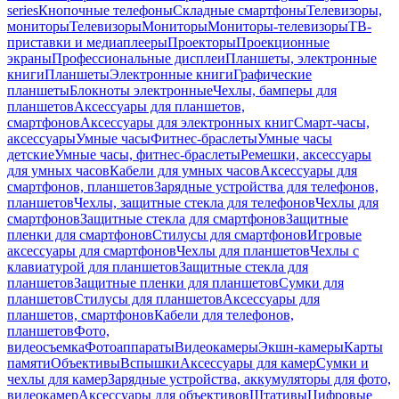
series
Кнопочные телефоны
Складные смартфоны
Телевизоры,
мониторы
Телевизоры
Мониторы
Мониторы-телевизоры
ТВ-
приставки и медиаплееры
Проекторы
Проекционные
экраны
Профессиональные дисплеи
Планшеты, электронные
книги
Планшеты
Электронные книги
Графические
планшеты
Блокноты электронные
Чехлы, бамперы для
планшетов
Аксессуары для планшетов,
смартфонов
Аксессуары для электронных книг
Смарт-часы,
аксессуары
Умные часы
Фитнес-браслеты
Умные часы
детские
Умные часы, фитнес-браслеты
Ремешки, аксессуары
для умных часов
Кабели для умных часов
Аксессуары для
смартфонов, планшетов
Зарядные устройства для телефонов,
планшетов
Чехлы, защитные стекла для телефонов
Чехлы для
смартфонов
Защитные стекла для смартфонов
Защитные
пленки для смартфонов
Стилусы для смартфонов
Игровые
аксессуары для смартфонов
Чехлы для планшетов
Чехлы с
клавиатурой для планшетов
Защитные стекла для
планшетов
Защитные пленки для планшетов
Сумки для
планшетов
Стилусы для планшетов
Аксессуары для
планшетов, смартфонов
Кабели для телефонов,
планшетов
Фото,
видеосъемка
Фотоаппараты
Видеокамеры
Экшн-камеры
Карты
памяти
Объективы
Вспышки
Аксессуары для камер
Сумки и
чехлы для камер
Зарядные устройства, аккумуляторы для фото,
видеокамер
Аксессуары для объективов
Штативы
Цифровые