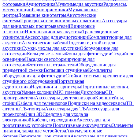
фоторамки
Аудиотехника
Мультимедиа акустика
Радиочасы,
метеостанции
Радиоприемники
Музыкальные
центры
Домашние кинотеатры
Акустические
системы
Проигрыватели виниловых пластинок
Аксессуары
для виниловых проигрывателей
Виниловые
пластинки
Инсталляционная акустика
Трансляционные
усилители
Аксессуары для аудиотехники
Комплектующие для
акустики
Акустические кабели
Подставки, стойки для
акустики
Сумки, чехлы для акустики
Оборудование для
фотостудии
Кольцевые лампы
Фоны для фотостудии
Студийное
освещение
Насадки светоформирующие для
фотостудии
Фотозонты, отражатели
Оборудование для
предметной съемки
Вспышки студийные
Комплекты
оборудования для фотостудии
Стойки, системы крепления для
студийного оборудования
Портативная
аудиотехника
Наушники и гарнитуры
Портативные колонки,
акустика
Умные колонки
MP3-плееры
Диктофоны
CD-
проигрыватели
Аксессуары для телевизоров
Кронштейны,
стойки
Кабели для телевизоров
Подписки на видеосервисы
ТВ-
антенны
ТВ-тюнеры
Аксессуары для ТВ
Аксессуары для
проектора
Очки 3D
Средства для ухода за
электроникой
Кабели, переходники
Аксессуары для
портативных устройств
Портативные аккумуляторы
Элементы
питания, зарядные устройства
Аккумуляторные
батареи
Держатели, док-станции
Аксессуары для планшетов,