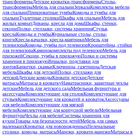
трансформеры
Детские кроватки-трансформеры
Столы-
трансформеры
Мебель для спальни
Зеркала
Комплекты мебели
для спальни
Прикроватные тумбы
Комоды и тумбы для
спальни
Туалетные столики
Шкафы для спальни
Мебель для
жилых комнат
Диваны, кресла для дома
Шкафы, стенки,
секции
Полки, стеллажи, системы хранения
Стулья,
кресла
Комоды и тумбы
Журнальные столы, столы-
книги
Кресла-качалки, кресла-маятники
Мебель для
телевизора
Комоды, тумбы под телевизор
Кронштейны, стойки
для телевизора
Каминокомплекты под телевизор
Мебель для
прихожей
Секции, тумбы в прихожую
Полки и системы
хранения в прихожую
Вешалки, подставки для
зонтов
Банкетки, скамьи
Ключницы, газетницы
Детская
мебель
Шкафы для детской
Полки, стеллажи для
детской
Детские комоды
Кровати детские
Детские
матрасы
Матрасы в кроватку
Наматрасники, защитные чехлы
детские
Мебель для детского сада
Мебельная фурнитура и
аксессуары
Комплектующие для столов
Комплектующие для
стульев
Комплектующие для кроватей и кроваток
Аксессуары
для мебели
Комплектующие для мягкой
мебели
Комплектующие для корпусной мебели
Мебельная
фурнитура
Чехлы для мебели
Системы хранения для
кухни
Товары для безопасности детей
Мебель для самых
маленьких
Кроватки для новорожденных
Пеленальные
столики, комоды, матрасы
Манежи, кровати-манежи
Матрасы в