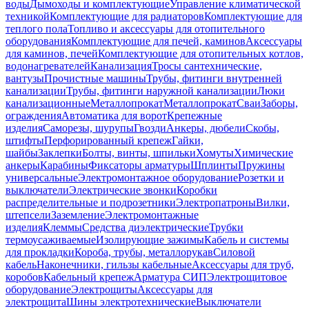
воды
Дымоходы и комплектующие
Управление климатической
техникой
Комплектующие для радиаторов
Комплектующие для
теплого пола
Топливо и аксессуары для отопительного
оборудования
Комплектующие для печей, каминов
Аксессуары
для каминов, печей
Комплектующие для отопительных котлов,
водонагревателей
Канализация
Тросы сантехнические,
вантузы
Прочистные машины
Трубы, фитинги внутренней
канализации
Трубы, фитинги наружной канализации
Люки
канализационные
Металлопрокат
Металлопрокат
Сваи
Заборы,
ограждения
Автоматика для ворот
Крепежные
изделия
Саморезы, шурупы
Гвозди
Анкеры, дюбели
Скобы,
штифты
Перфорированный крепеж
Гайки,
шайбы
Заклепки
Болты, винты, шпильки
Хомуты
Химические
анкеры
Карабины
Фиксаторы арматуры
Шплинты
Пружины
универсальные
Электромонтажное оборудование
Розетки и
выключатели
Электрические звонки
Коробки
распределительные и подрозетники
Электропатроны
Вилки,
штепсели
Заземление
Электромонтажные
изделия
Клеммы
Средства диэлектрические
Трубки
термоусаживаемые
Изолирующие зажимы
Кабель и системы
для прокладки
Короба, трубы, металлорукав
Силовой
кабель
Наконечники, гильзы кабельные
Аксессуары для труб,
коробов
Кабельный крепеж
Арматура СИП
Электрощитовое
оборудование
Электрощиты
Аксессуары для
электрощита
Шины электротехнические
Выключатели