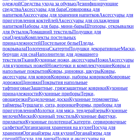
одеждой
Средства ухода за обувью
Дезинфицирующие
средства
Аксессуары для бара
Сервировка для
напитков
Аксессуары для хранения напитков
Аксессуары для
приготовления коктейлей
Аксессуары для охлаждения
напитков
Наборы для бара, мини-бары
Штопоры, открывалки
для бутылок
Домашний текстиль
Подушки для
сна
Одеяла
Комплекты постельных
принадлежностей
Постельное белье
Пледы,
покрывала
Полотенца
Скатерти
Подушки декоративные
Маски,
беруши для сна
Наполнители для домашнего
текстиля
Ткани
Кухонные ножи, аксессуары
Ножи
Аксессуары
для кухонных ножей
Ножеточки и комплектующие
Ковры и
напольные покрытия
Ковры, циновки, шкуры
Ковры,
аксессуары для ковров
Коврики, наборы ковриков
Ковровые
дорожки
Циновки
Покрытия напольные
тафтинговые
Защитные, грязезащитные коврики
Кухонные
принадлежности
Кухонные приборы
Терки,
овощерезки
Разделочные доски
Кухонные термометры,
таймеры
Дуршлаги, сита, воронки
Формы, приборы для
приготовления
Молотки для мяса, тендерайзеры
Кухонные
мелочи
Миски
Кухонный текстиль
Кухонные фартуки,
прихватки
Кухонные полотенца
Скатерти, сервировочные
салфетки
Организация хранения на кухне
Посуда для
хранения
Органайзеры для кухни
Органайзеры для
специй
Посуда для ланча
Полки и аксессуары на