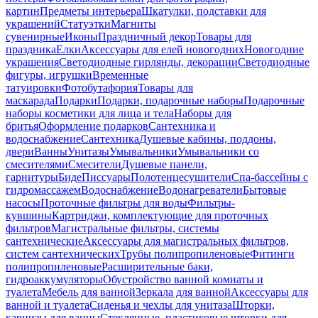
картин
Предметы интерьера
Шкатулки, подставки для
украшений
Статуэтки
Магниты
сувенирные
Иконы
Праздничный декор
Товары для
праздника
Елки
Аксессуары для елей новогодних
Новогодние
украшения
Светодиодные гирлянды, декорации
Светодиодные
фигуры, игрушки
Временные
татуировки
Фотобутафория
Товары для
маскарада
Подарки
Подарки, подарочные наборы
Подарочные
наборы косметики для лица и тела
Наборы для
бритья
Оформление подарков
Сантехника и
водоснабжение
Сантехника
Душевые кабины, поддоны,
двери
Ванны
Унитазы
Умывальники
Умывальники со
смесителями
Смесители
Душевые панели,
гарнитуры
Биде
Писсуары
Полотенцесушители
Спа-бассейны с
гидромассажем
Водоснабжение
Водонагреватели
Бытовые
насосы
Проточные фильтры для воды
Фильтры-
кувшины
Картриджи, комплектующие для проточных
фильтров
Магистральные фильтры, системы
сантехнические
Аксессуары для магистральных фильтров,
систем сантехнических
Трубы полипропиленовые
Фитинги
полипропиленовые
Расширительные баки,
гидроаккумуляторы
Обустройство ванной комнаты и
туалета
Мебель для ванной
Зеркала для ванной
Аксессуары для
ванной и туалета
Сиденья и чехлы для унитаза
Шторки,
карнизы для ванны
Стеклянные, пластиковые шторки для