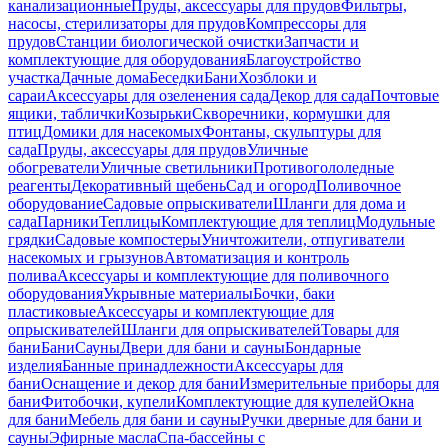
канализационные
Пруды, аксессуары для прудов
Фильтры,
насосы, стерилизаторы для прудов
Компрессоры для
прудов
Станции биологической очистки
Запчасти и
комплектующие для оборудования
Благоустройство
участка
Дачные дома
Беседки
Бани
Хозблоки и
сараи
Аксессуары для озеленения сада
Декор для сада
Почтовые
ящики, таблички
Козырьки
Скворечники, кормушки для
птиц
Домики для насекомых
Фонтаны, скульптуры для
сада
Пруды, аксессуары для прудов
Уличные
обогреватели
Уличные светильники
Противогололедные
реагенты
Декоративный щебень
Сад и огород
Поливочное
оборудование
Садовые опрыскиватели
Шланги для дома и
сада
Парники
Теплицы
Комплектующие для теплиц
Модульные
грядки
Садовые компостеры
Уничтожители, отпугиватели
насекомых и грызунов
Автоматизация и контроль
полива
Аксессуары и комплектующие для поливочного
оборудования
Укрывные материалы
Бочки, баки
пластиковые
Аксессуары и комплектующие для
опрыскивателей
Шланги для опрыскивателей
Товары для
бани
Бани
Сауны
Двери для бани и сауны
Бондарные
изделия
Банные принадлежности
Аксессуары для
бани
Оснащение и декор для бани
Измерительные приборы для
бани
Фитобочки, купели
Комплектующие для купелей
Окна
для бани
Мебель для бани и сауны
Ручки дверные для бани и
сауны
Эфирные масла
Спа-бассейны с