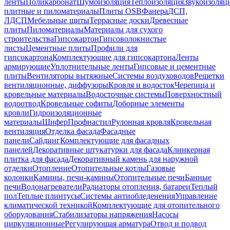
ленты
Поликарбонат
Шумоизоляция
Теплоизоляция
Звукоизоляц
плитные и пиломатериалы
Плиты OSB
Фанера
ДСП,
ЛДСП
Мебельные щиты
Террасные доски
Древесные
плиты
Пиломатериалы
Материалы для сухого
строительства
Гипсокартон
Гипсоволокнистые
листы
Цементные плиты
Профили для
гипсокартона
Комплектующие для гипсокартона
Ленты
армирующие
Уплотнительные ленты
Гипсовые и цементные
плиты
Вентиляторы вытяжные
Системы воздуховодов
Решетки
вентиляционные, диффузоры
Кровля и водосток
Черепица и
кровельные материалы
Водосточные системы
Поверхностный
водоотвод
Кровельные софиты
Доборные элементы
кровли
Гидроизоляционные
материалы
Шифер
Профнастил
Рулонная кровля
Кровельная
вентиляция
Отделка фасада
Фасадные
панели
Сайдинг
Комплектующие для фасадных
панелей
Декоративные штукатурки для фасада
Клинкерная
плитка для фасада
Декоративный камень для наружной
отделки
Отопление
Отопительные котлы
Газовые
колонки
Камины, печи-камины
Отопительные печи
Банные
печи
Водонагреватели
Радиаторы отопления, батареи
Теплый
пол
Теплые плинтусы
Системы антиобледенения
Управление
климатической техникой
Комплектующие для отопительного
оборудования
Стабилизаторы напряжения
Насосы
циркуляционные
Регулирующая арматура
Отвод и подвод