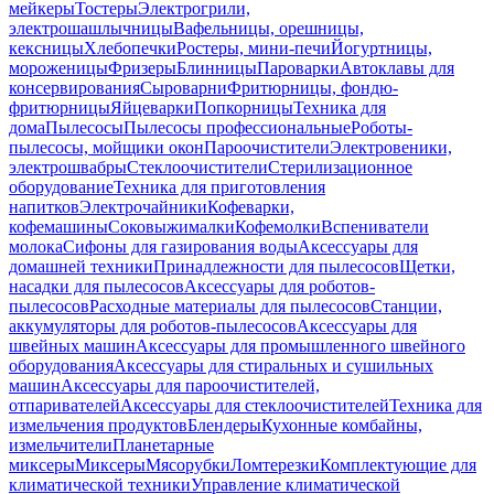
мейкеры
Тостеры
Электрогрили,
электрошашлычницы
Вафельницы, орешницы,
кексницы
Хлебопечки
Ростеры, мини-печи
Йогуртницы,
мороженицы
Фризеры
Блинницы
Пароварки
Автоклавы для
консервирования
Сыроварни
Фритюрницы, фондю-
фритюрницы
Яйцеварки
Попкорницы
Техника для
дома
Пылесосы
Пылесосы профессиональные
Роботы-
пылесосы, мойщики окон
Пароочистители
Электровеники,
электрошвабры
Стеклоочистители
Стерилизационное
оборудование
Техника для приготовления
напитков
Электрочайники
Кофеварки,
кофемашины
Соковыжималки
Кофемолки
Вспениватели
молока
Сифоны для газирования воды
Аксессуары для
домашней техники
Принадлежности для пылесосов
Щетки,
насадки для пылесосов
Аксессуары для роботов-
пылесосов
Расходные материалы для пылесосов
Станции,
аккумуляторы для роботов-пылесосов
Аксессуары для
швейных машин
Аксессуары для промышленного швейного
оборудования
Аксессуары для стиральных и сушильных
машин
Аксессуары для пароочистителей,
отпаривателей
Аксессуары для стеклоочистителей
Техника для
измельчения продуктов
Блендеры
Кухонные комбайны,
измельчители
Планетарные
миксеры
Миксеры
Мясорубки
Ломтерезки
Комплектующие для
климатической техники
Управление климатической