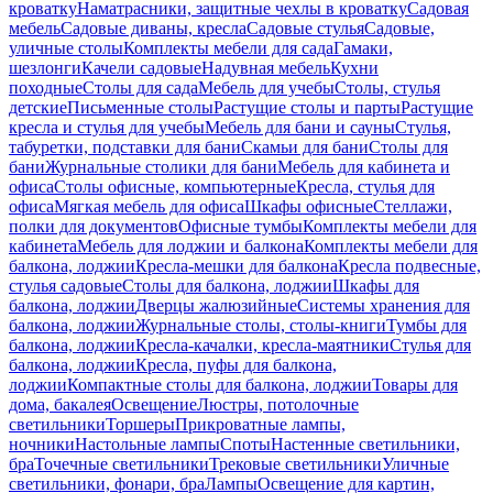
кроватку
Наматрасники, защитные чехлы в кроватку
Садовая
мебель
Садовые диваны, кресла
Садовые стулья
Садовые,
уличные столы
Комплекты мебели для сада
Гамаки,
шезлонги
Качели садовые
Надувная мебель
Кухни
походные
Столы для сада
Мебель для учебы
Столы, стулья
детские
Письменные столы
Растущие столы и парты
Растущие
кресла и стулья для учебы
Мебель для бани и сауны
Стулья,
табуретки, подставки для бани
Скамьи для бани
Столы для
бани
Журнальные столики для бани
Мебель для кабинета и
офиса
Столы офисные, компьютерные
Кресла, стулья для
офиса
Мягкая мебель для офиса
Шкафы офисные
Стеллажи,
полки для документов
Офисные тумбы
Комплекты мебели для
кабинета
Мебель для лоджии и балкона
Комплекты мебели для
балкона, лоджии
Кресла-мешки для балкона
Кресла подвесные,
стулья садовые
Столы для балкона, лоджии
Шкафы для
балкона, лоджии
Дверцы жалюзийные
Системы хранения для
балкона, лоджии
Журнальные столы, столы-книги
Тумбы для
балкона, лоджии
Кресла-качалки, кресла-маятники
Стулья для
балкона, лоджии
Кресла, пуфы для балкона,
лоджии
Компактные столы для балкона, лоджии
Товары для
дома, бакалея
Освещение
Люстры, потолочные
светильники
Торшеры
Прикроватные лампы,
ночники
Настольные лампы
Споты
Настенные светильники,
бра
Точечные светильники
Трековые светильники
Уличные
светильники, фонари, бра
Лампы
Освещение для картин,