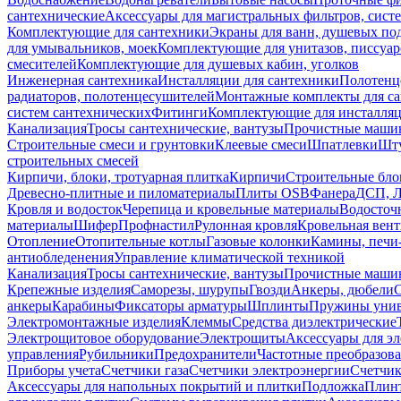
сантехнические
Аксессуары для магистральных фильтров, сист
Комплектующие для сантехники
Экраны для ванн, душевых по
для умывальников, моек
Комплектующие для унитазов, писсуар
смесителей
Комплектующие для душевых кабин, уголков
Инженерная сантехника
Инсталляции для сантехники
Полотенц
радиаторов, полотенцесушителей
Монтажные комплекты для с
систем сантехнических
Фитинги
Комплектующие для инсталля
Канализация
Тросы сантехнические, вантузы
Прочистные маши
Строительные смеси и грунтовки
Клеевые смеси
Шпатлевки
Шту
строительных смесей
Кирпичи, блоки, тротуарная плитка
Кирпичи
Строительные бло
Древесно-плитные и пиломатериалы
Плиты OSB
Фанера
ДСП, 
Кровля и водосток
Черепица и кровельные материалы
Водосточ
материалы
Шифер
Профнастил
Рулонная кровля
Кровельная вен
Отопление
Отопительные котлы
Газовые колонки
Камины, печи
антиобледенения
Управление климатической техникой
Канализация
Тросы сантехнические, вантузы
Прочистные маши
Крепежные изделия
Саморезы, шурупы
Гвозди
Анкеры, дюбели
анкеры
Карабины
Фиксаторы арматуры
Шплинты
Пружины унив
Электромонтажные изделия
Клеммы
Средства диэлектрические
Электрощитовое оборудование
Электрощиты
Аксессуары для э
управления
Рубильники
Предохранители
Частотные преобразов
Приборы учета
Счетчики газа
Счетчики электроэнергии
Счетчи
Аксессуары для напольных покрытий и плитки
Подложка
Плинт