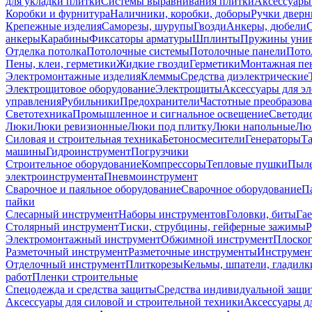
для укладки плитки
Системы выравнивания плитки
Аксессуары
Коробки и фурнитура
Наличники, коробки, доборы
Ручки дверн
Крепежные изделия
Саморезы, шурупы
Гвозди
Анкеры, дюбели
анкеры
Карабины
Фиксаторы арматуры
Шплинты
Пружины унив
Отделка потолка
Потолочные системы
Потолочные панели
Пото
Пены, клеи, герметики
Жидкие гвозди
Герметики
Монтажная пе
Электромонтажные изделия
Клеммы
Средства диэлектрические
Электрощитовое оборудование
Электрощиты
Аксессуары для э
управления
Рубильники
Предохранители
Частотные преобразов
Светотехника
Промышленное и сигнальное освещение
Светоди
Люки
Люки ревизионные
Люки под плитку
Люки напольные
Люк
Силовая и строительная техника
Бетоносмесители
Генераторы
Та
машины
Гидроинструмент
Погрузчики
Строительное оборудование
Компрессоры
Тепловые пушки
Пыле
электроинструмента
Пневмоинструмент
Сварочное и паяльное оборудование
Сварочное оборудование
П
пайки
Слесарный инструмент
Наборы инструментов
Головки, биты
Га
Столярный инструмент
Тиски, струбцины, гейферные зажимы
Р
Электромонтажный инструмент
Обжимной инструмент
Плоског
Разметочный инструмент
Разметочные инструменты
Инструмент
Отделочный инструмент
Плиткорезы
Кельмы, шпатели, гладилк
работ
Пленки строительные
Спецодежда и средства защиты
Средства индивидуальной защ
Аксессуары для силовой и строительной техники
Аксессуары дл