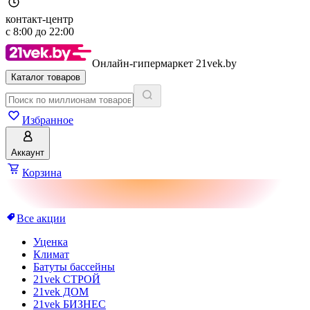
контакт-центр
с
8:00
до
22:00
Онлайн-гипермаркет 21vek.by
Каталог товаров
Избранное
Аккаунт
Корзина
Все акции
Уценка
Климат
Батуты бассейны
21vek СТРОЙ
21vek ДОМ
21vek БИЗНЕС