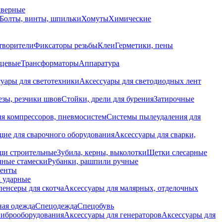
дверные
Болты, винты, шпильки
Хомуты
Химические
творители
Фиксаторы резьбы
Клеи
Герметики, пены
нцевые
Трансформаторы
Аппаратура
уары для светотехники
Аксессуары для светодиодных лент
езы, резчики швов
Стойки, дрели для бурения
Затирочные
ля компрессоров, пневмосистем
Системы пылеудаления для
ие для сварочного оборудования
Аксессуары для сварки,
щи строительные
Зубила, керны, выколотки
Щетки слесарные
чные стамески
Рубанки, рашпили ручные
енты
 ударные
енсеры для скотча
Аксессуары для малярных, отделочных
ная одежда
Спецодежда
Спецобувь
виброоборудования
Аксессуары для генераторов
Аксессуары для