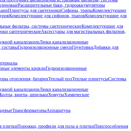
иленовые
Расширительные баки, гидроаккумуляторы
ванн
Плинтусы для сантехники
Сифоны, трапы
Комплектующие
уров
Комплектующие для сифонов, трапов
Комплектующие для
ьные фильтры, системы сантехнические
Комплектующие для
юки сантехнические
Аксессуары для магистральных фильтров,
ружной канализации
Люки канализационные
 составы
Гидроизоляционные смеси
Грунтовки
Добавки для
атериалы
рные элементы кровли
Гидроизоляционные
оры отопления, батареи
Теплый пол
Теплые плинтусы
Системы
ружной канализации
Люки канализационные
Болты, винты, шпильки
Хомуты
Химические
нцевые
Трансформаторы
Аппаратура
я плитки
Порожки, профили для пола и плитки
Приспособления