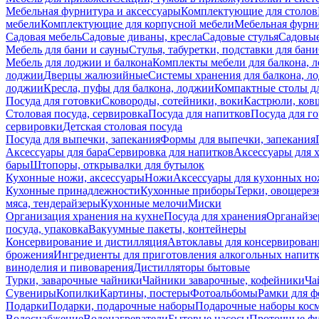
Мебельная фурнитура и аксессуары
Комплектующие для столов
мебели
Комплектующие для корпусной мебели
Мебельная фурн
Садовая мебель
Садовые диваны, кресла
Садовые стулья
Садовые
Мебель для бани и сауны
Стулья, табуретки, подставки для бани
Мебель для лоджии и балкона
Комплекты мебели для балкона, 
лоджии
Дверцы жалюзийные
Системы хранения для балкона, л
лоджии
Кресла, пуфы для балкона, лоджии
Компактные столы дл
Посуда для готовки
Сковороды, сотейники, воки
Кастрюли, ков
Столовая посуда, сервировка
Посуда для напитков
Посуда для г
сервировки
Детская столовая посуда
Посуда для выпечки, запекания
Формы для выпечки, запекания
Аксессуары для бара
Сервировка для напитков
Аксессуары для 
бары
Штопоры, открывалки для бутылок
Кухонные ножи, аксессуары
Ножи
Аксессуары для кухонных н
Кухонные принадлежности
Кухонные приборы
Терки, овощерез
мяса, тендерайзеры
Кухонные мелочи
Миски
Организация хранения на кухне
Посуда для хранения
Органайзе
посуда, упаковка
Вакуумные пакеты, контейнеры
Консервирование и дистилляция
Автоклавы для консервирован
брожения
Ингредиенты для приготовления алкогольных напит
виноделия и пивоварения
Дистилляторы бытовые
Турки, заварочные чайники
Чайники заварочные, кофейники
Ча
Сувениры
Копилки
Картины, постеры
Фотоальбомы
Рамки для ф
Подарки
Подарки, подарочные наборы
Подарочные наборы косм
Водоснабжение
Водонагреватели
Бытовые насосы
Проточные фи