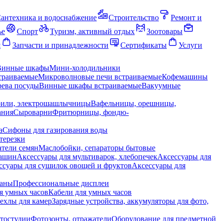
антехника и водоснабжение
Строительство
Ремонт и
ье
Спорт
Туризм, активный отдых
Зоотовары
я
Запчасти и принадлежности
Сертификаты
Услуги
Винные шкафы
Мини-холодильники
траиваемые
Микроволновые печи встраиваемые
Кофемашины
ева посуды
Винные шкафы встраиваемые
Вакуумные
рили, электрошашлычницы
Вафельницы, орешницы,
ания
Сыроварни
Фритюрницы, фондю-
а
Сифоны для газирования воды
терезки
тели семян
Маслобойки, сепараторы бытовые
машин
Аксессуары для мультиварок, хлебопечек
Аксессуары для
ссуары для сушилок овощей и фруктов
Аксессуары для
раны
Профессиональные дисплеи
я умных часов
Кабели для умных часов
ехлы для камер
Зарядные устройства, аккумуляторы для фото,
тостудии
Фотозонты, отражатели
Оборудование для предметной