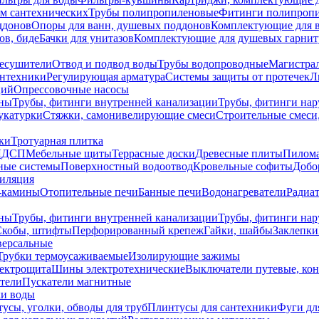
ем сантехнических
Трубы полипропиленовые
Фитинги полипроп
ддонов
Опоры для ванн, душевых поддонов
Комплектующие для 
ов, биде
Бачки для унитазов
Комплектующие для душевых гарнит
есушители
Отвод и подвод воды
Трубы водопроводные
Магистрал
антехники
Регулирующая арматура
Системы защиты от протечек
Л
ций
Опрессовочные насосы
ны
Трубы, фитинги внутренней канализации
Трубы, фитинги на
катурки
Стяжки, самонивелирующие смеси
Строительные смеси,
ки
Тротуарная плитка
ЛДСП
Мебельные щиты
Террасные доски
Древесные плиты
Пилом
ные системы
Поверхностный водоотвод
Кровельные софиты
Добо
тиляция
-камины
Отопительные печи
Банные печи
Водонагреватели
Радиат
ны
Трубы, фитинги внутренней канализации
Трубы, фитинги на
Скобы, штифты
Перфорированный крепеж
Гайки, шайбы
Заклепки
ерсальные
Трубки термоусаживаемые
Изолирующие зажимы
лектрощита
Шины электротехнические
Выключатели путевые, ко
атели
Пускатели магнитные
ки воды
усы, уголки, обводы для труб
Плинтусы для сантехники
Фуги дл