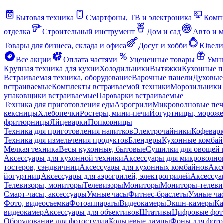
Бытовая техника
Смартфоны, ТВ и электроника
Комп
отделка
Строительный инструмент
Дом и сад
Авто и 
Товары для бизнеса, склада и офиса
Досуг и хобби
Ювели
Все акции
Оплата частями
Уцененные товары
Умны
Крупная техника для кухни
Холодильники
Вытяжки
Кухонные 
Встраиваемая техника, оборудование
Варочные панели
Духовые
встраиваемые
Комплекты встраиваемой техники
Морозильники 
упаковщики встраиваемые
Пароварки встраиваемые
Техника для приготовления еды
Аэрогрили
Микроволновые пе
кексницы
Хлебопечки
Ростеры, мини-печи
Йогуртницы, морож
фритюрницы
Яйцеварки
Попкорницы
Техника для приготовления напитков
Электрочайники
Кофевар
Техника для измельчения продуктов
Блендеры
Кухонные комбай
Мелкая техника
Весы кухонные, бытовые
Сушилки для овощей 
Аксессуары для кухонной техники
Аксессуары для микроволно
тостеров, сэндвичниц
Аксессуары для кухонных комбайнов
Акс
йогуртниц
Аксессуары для аэрогрилей, электрогрилей
Аксессуа
Телевизоры, мониторы
Телевизоры
Мониторы
Мониторы-телеви
Смарт-часы, аксессуары
Умные часы
Фитнес-браслеты
Умные ча
Фото, видеосъемка
Фотоаппараты
Видеокамеры
Экшн-камеры
Ка
видеокамер
Аксессуары для объективов
Штативы
Цифровые фот
Оборудование для фотостудии
Кольцевые лампы
Фоны для фото