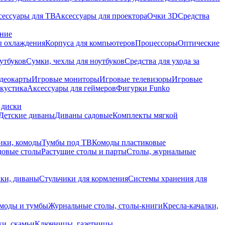
сессуары для ТВ
Аксессуары для проектора
Очки 3D
Средства
ание
 охлаждения
Корпуса для компьютеров
Процессоры
Оптические
утбуков
Сумки, чехлы для ноутбуков
Средства для ухода за
деокарты
Игровые мониторы
Игровые телевизоры
Игровые
акустика
Аксессуары для геймеров
Фигурки Funko
 диски
Детские диваны
Диваны садовые
Комплекты мягкой
ики, комоды
Тумбы под ТВ
Комоды пластиковые
довые столы
Растущие столы и парты
Столы, журнальные
ки, диваны
Стульчики для кормления
Системы хранения для
моды и тумбы
Журнальные столы, столы-книги
Кресла-качалки,
ки, скамьи
Ключницы, газетницы