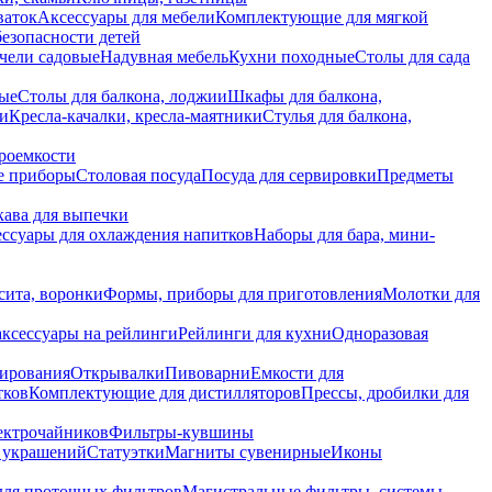
ваток
Аксессуары для мебели
Комплектующие для мягкой
безопасности детей
чели садовые
Надувная мебель
Кухни походные
Столы для сада
вые
Столы для балкона, лоджии
Шкафы для балкона,
ии
Кресла-качалки, кресла-маятники
Стулья для балкона,
роемкости
е приборы
Столовая посуда
Посуда для сервировки
Предметы
укава для выпечки
ссуары для охлаждения напитков
Наборы для бара, мини-
сита, воронки
Формы, приборы для приготовления
Молотки для
аксессуары на рейлинги
Рейлинги для кухни
Одноразовая
вирования
Открывалки
Пивоварни
Емкости для
тков
Комплектующие для дистилляторов
Прессы, дробилки для
лектрочайников
Фильтры-кувшины
я украшений
Статуэтки
Магниты сувенирные
Иконы
ля проточных фильтров
Магистральные фильтры, системы