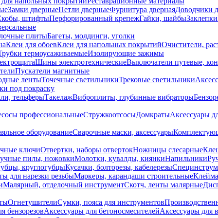
 для напольных покрытий
Реставрационные материалы
ые
Замки дверные
Петли дверные
Фурнитура дверная
Доводчики 
Скобы, штифты
Перфорированный крепеж
Гайки, шайбы
Заклепки
ерсальные
лочные плиты
Багеты, молдинги, уголки
на
Клеи для обоев
Клеи для напольных покрытий
Очистители, рас
Трубки термоусаживаемые
Изолирующие зажимы
лектрощита
Шины электротехнические
Выключатели путевые, ко
атели
Пускатели магнитные
одные ленты
Точечные светильники
Трековые светильники
Аксесс
и под покраску
ли, тельферы
Такелаж
Виброплиты, глубинные вибраторы
Бензор
сосы профессиональные
Стружкоотсосы
Домкраты
Аксессуары д
аяльное оборудование
Сварочные маски, аксессуары
Комплектующ
ечные ключи
Отвертки, наборы отверток
Ножницы слесарные
Кле
учные пилы, ножовки
Молотки, кувалды, киянки
Напильники
Ру
убцы, круглогубцы
Кусачки, болторезы, кабелерезы
Специнструм
ы для нарезки резьбы
Маркеры, карандаши строительные
Клейма
и
Малярный, отделочный инструмент
Скотч, ленты малярные
Дисп
иты
Огнетушители
Сумки, пояса для инструментов
Производствен
я бензорезов
Аксессуары для бетоносмесителей
Аксессуары для 