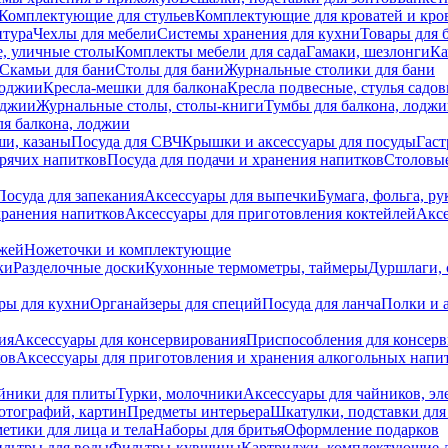
Комплектующие для стульев
Комплектующие для кроватей и кро
итура
Чехлы для мебели
Системы хранения для кухни
Товары для 
, уличные столы
Комплекты мебели для сада
Гамаки, шезлонги
Ка
Скамьи для бани
Столы для бани
Журнальные столики для бани
лоджии
Кресла-мешки для балкона
Кресла подвесные, стулья садо
оджии
Журнальные столы, столы-книги
Тумбы для балкона, лодж
я балкона, лоджии
ши, казаны
Посуда для СВЧ
Крышки и аксессуары для посуды
Гаст
орячих напитков
Посуда для подачи и хранения напитков
Столовы
Посуда для запекания
Аксессуары для выпечки
Бумага, фольга, р
хранения напитков
Аксессуары для приготовления коктейлей
Аксе
ожей
Ножеточки и комплектующие
ки
Разделочные доски
Кухонные термометры, таймеры
Дуршлаги, 
ры для кухни
Органайзеры для специй
Посуда для ланча
Полки и 
ия
Аксессуары для консервирования
Приспособления для консер
ков
Аксессуары для приготовления и хранения алкогольных напи
йники для плиты
Турки, молочники
Аксессуары для чайников, э
отографий, картин
Предметы интерьера
Шкатулки, подставки дл
етики для лица и тела
Наборы для бритья
Оформление подарков
льтры для воды
Фильтры-кувшины
Картриджи, комплектующие д