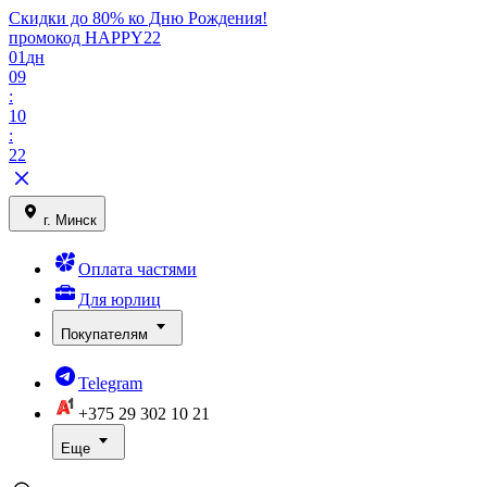
Скидки до 80% ко Дню Рождения!
промокод HAPPY22
01
дн
09
:
10
:
22
г. Минск
Оплата частями
Для юрлиц
Покупателям
Telegram
+375 29
302 10 21
Еще