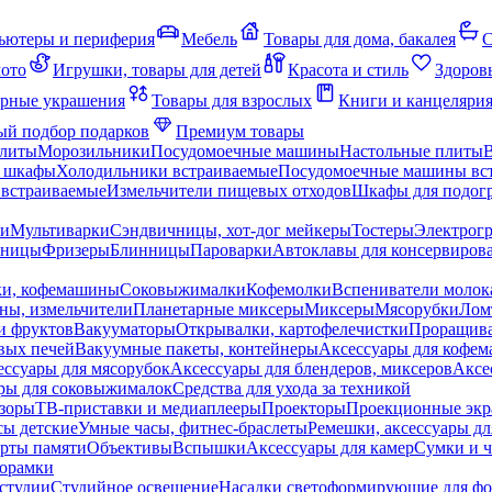
ьютеры и периферия
Мебель
Товары для дома, бакалея
С
мото
Игрушки, товары для детей
Красота и стиль
Здоров
рные украшения
Товары для взрослых
Книги и канцеляри
й подбор подарков
Премиум товары
плиты
Морозильники
Посудомоечные машины
Настольные плиты
 шкафы
Холодильники встраиваемые
Посудомоечные машины вс
встраиваемые
Измельчители пищевых отходов
Шкафы для подогр
чи
Мультиварки
Сэндвичницы, хот-дог мейкеры
Тостеры
Электрог
еницы
Фризеры
Блинницы
Пароварки
Автоклавы для консервиров
ки, кофемашины
Соковыжималки
Кофемолки
Вспениватели молок
ны, измельчители
Планетарные миксеры
Миксеры
Мясорубки
Лом
и фруктов
Вакууматоры
Открывалки, картофелечистки
Проращива
вых печей
Вакуумные пакеты, контейнеры
Аксессуары для кофе
ессуары для мясорубок
Аксессуары для блендеров, миксеров
Аксе
ры для соковыжималок
Средства для ухода за техникой
зоры
ТВ-приставки и медиаплееры
Проекторы
Проекционные эк
сы детские
Умные часы, фитнес-браслеты
Ремешки, аксессуары дл
рты памяти
Объективы
Вспышки
Аксессуары для камер
Сумки и ч
орамки
студии
Студийное освещение
Насадки светоформирующие для фо