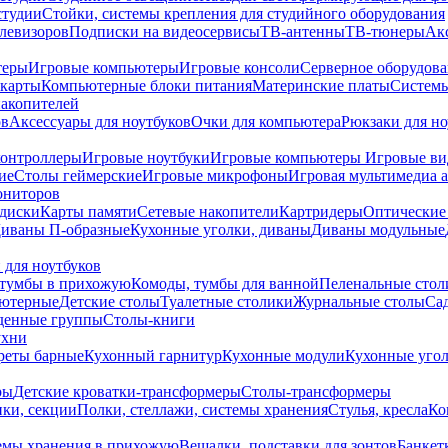
студии
Стойки, системы крепления для студийного оборудования
елевизоров
Подписки на видеосервисы
ТВ-антенны
ТВ-тюнеры
Ак
теры
Игровые компьютеры
Игровые консоли
Серверное оборудов
карты
Компьютерные блоки питания
Материнские платы
Системы
накопителей
ов
Аксессуары для ноутбуков
Очки для компьютера
Рюкзаки для но
контроллеры
Игровые ноутбуки
Игровые компьютеры
Игровые ви
ие
Столы геймерские
Игровые микрофоны
Игровая мультимедиа 
ониторов
диски
Карты памяти
Сетевые накопители
Картридеры
Оптические
иваны П-образные
Кухонные уголки, диваны
Диваны модульные
 для ноутбуков
тумбы в прихожую
Комоды, тумбы для ванной
Пеленальные стол
ьютерные
Детские столы
Туалетные столики
Журнальные столы
Са
денные группы
Столы-книги
ухни
уреты барные
Кухонный гарнитур
Кухонные модули
Кухонные угол
ры
Детские кроватки-трансформеры
Столы-трансформеры
ки, секции
Полки, стеллажи, системы хранения
Стулья, кресла
Ко
емы хранения в прихожую
Вешалки, подставки для зонтов
Банкет