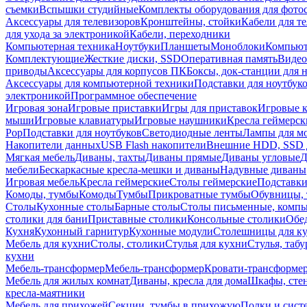
съемки
Вспышки студийные
Комплекты оборудования для фото
Аксессуары для телевизоров
Кронштейны, стойки
Кабели для т
для ухода за электроникой
Кабели, переходники
Компьютерная техника
Ноутбуки
Планшеты
Моноблоки
Компью
Комплектующие
Жесткие диски, SSD
Оперативная память
Видео
приводы
Аксессуары для корпусов ПК
Боксы, док-станции для 
Аксессуары для компьютерной техники
Подставки для ноутбук
электроникой
Программное обеспечение
Игровая зона
Игровые приставки
Игры для приставок
Игровые 
мыши
Игровые клавиатуры
Игровые наушники
Кресла геймерск
Pop
Подставки для ноутбуков
Светодиодные ленты
Лампы для м
Накопители данных
USB Flash накопители
Внешние HDD, SSD 
Мягкая мебель
Диваны, тахты
Диваны прямые
Диваны угловые
Д
мебели
Бескаркасные кресла-мешки и диваны
Надувные диваны
Игровая мебель
Кресла геймерские
Столы геймерские
Подставки
Комоды, тумбы
Комоды
Тумбы
Прикроватные тумбы
Обувницы, 
Столы
Кухонные столы
Барные столы
Столы письменные, комп
столики для бани
Приставные столики
Консольные столики
Обе
Кухня
Кухонный гарнитур
Кухонные модули
Столешницы для к
Мебель для кухни
Столы, столики
Стулья для кухни
Стулья, таб
кухни
Мебель-трансформер
Мебель-трансформер
Кровати-трансформе
Мебель для жилых комнат
Диваны, кресла для дома
Шкафы, стен
кресла-маятники
Мебель для прихожей
Секции, тумбы в прихожую
Полки и сист