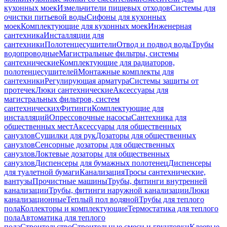
кухонных моек
Измельчители пищевых отходов
Системы для
очистки питьевой воды
Сифоны для кухонных
моек
Комплектующие для кухонных моек
Инженерная
сантехника
Инсталляции для
сантехники
Полотенцесушители
Отвод и подвод воды
Трубы
водопроводные
Магистральные фильтры, системы
сантехнические
Комплектующие для радиаторов,
полотенцесушителей
Монтажные комплекты для
сантехники
Регулирующая арматура
Системы защиты от
протечек
Люки сантехнические
Аксессуары для
магистральных фильтров, систем
сантехнических
Фитинги
Комплектующие для
инсталляций
Опрессовочные насосы
Сантехника для
общественных мест
Аксессуары для общественных
санузлов
Сушилки для рук
Дозаторы для общественных
санузлов
Сенсорные дозаторы для общественных
санузлов
Локтевые дозаторы для общественных
санузлов
Диспенсеры для бумажных полотенец
Диспенсеры
для туалетной бумаги
Канализация
Тросы сантехнические,
вантузы
Прочистные машины
Трубы, фитинги внутренней
канализации
Трубы, фитинги наружной канализации
Люки
канализационные
Теплый пол водяной
Трубы для теплого
пола
Коллекторы и комплектующие
Термостатика для теплого
пола
Автоматика для теплого
пола
Строительство
Строительные смеси и грунтовки
Клеевые