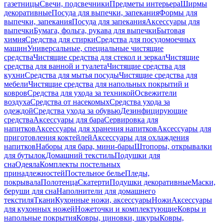
газетницы
Свечи, подсвечники
Предметы интерьера
Ширмы
декоративные
Посуда для выпечки, запекания
Формы для
выпечки, запекания
Посуда для запекания
Аксессуары для
выпечки
Бумага, фольга, рукава для выпечки
Бытовая
химия
Средства для стирки
Средства для посудомоечных
машин
Универсальные, специальные чистящие
средства
Чистящие средства для стекол и зеркал
Чистящие
средства для ванной и туалета
Чистящие средства для
кухни
Средства для мытья посуды
Чистящие средства для
мебели
Чистящие средства для напольных покрытий и
ковров
Средства для ухода за техникой
Освежители
воздуха
Средства от насекомых
Средства ухода за
одеждой
Средства ухода за обувью
Дезинфицирующие
средства
Аксессуары для бара
Сервировка для
напитков
Аксессуары для хранения напитков
Аксессуары для
приготовления коктейлей
Аксессуары для охлаждения
напитков
Наборы для бара, мини-бары
Штопоры, открывалки
для бутылок
Домашний текстиль
Подушки для
сна
Одеяла
Комплекты постельных
принадлежностей
Постельное белье
Пледы,
покрывала
Полотенца
Скатерти
Подушки декоративные
Маски,
беруши для сна
Наполнители для домашнего
текстиля
Ткани
Кухонные ножи, аксессуары
Ножи
Аксессуары
для кухонных ножей
Ножеточки и комплектующие
Ковры и
напольные покрытия
Ковры, циновки, шкуры
Ковры,