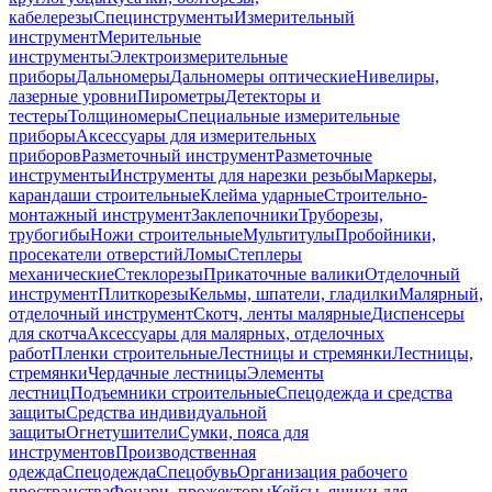
кабелерезы
Специнструменты
Измерительный
инструмент
Мерительные
инструменты
Электроизмерительные
приборы
Дальномеры
Дальномеры оптические
Нивелиры,
лазерные уровни
Пирометры
Детекторы и
тестеры
Толщиномеры
Специальные измерительные
приборы
Аксессуары для измерительных
приборов
Разметочный инструмент
Разметочные
инструменты
Инструменты для нарезки резьбы
Маркеры,
карандаши строительные
Клейма ударные
Строительно-
монтажный инструмент
Заклепочники
Труборезы,
трубогибы
Ножи строительные
Мультитулы
Пробойники,
просекатели отверстий
Ломы
Степлеры
механические
Стеклорезы
Прикаточные валики
Отделочный
инструмент
Плиткорезы
Кельмы, шпатели, гладилки
Малярный,
отделочный инструмент
Скотч, ленты малярные
Диспенсеры
для скотча
Аксессуары для малярных, отделочных
работ
Пленки строительные
Лестницы и стремянки
Лестницы,
стремянки
Чердачные лестницы
Элементы
лестниц
Подъемники строительные
Спецодежда и средства
защиты
Средства индивидуальной
защиты
Огнетушители
Сумки, пояса для
инструментов
Производственная
одежда
Спецодежда
Спецобувь
Организация рабочего
пространства
Фонари, прожекторы
Кейсы, ящики для