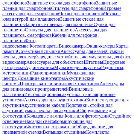
смартфонов
Защитные стекла для смартфонов
Защитные
пленки для смартфонов
Стилусы для смартфонов
Игровые
аксессуары для смартфонов
Чехлы для планшетов
Чехлы с
клавиатурой для планшетов
Защитные стекла для
планшетов
Защитные пленки для планшетов
Сумки для
планшетов
Стилусы для планшетов
Аксессуары для
планшетов, смартфонов
Кабели для телефонов,
планшетов
Фото,
видеосъемка
Фотоаппараты
Видеокамеры
Экшн-камеры
Карты
памяти
Объективы
Вспышки
Аксессуары для камер
Сумки и
чехлы для камер
Зарядные устройства, аккумуляторы для фото,
видеокамер
Аксессуары для объективов
Штативы
Цифровые
фоторамки
Аудиотехника
Мультимедиа акустика
Радиочасы,
метеостанции
Радиоприемники
Музыкальные
центры
Домашние кинотеатры
Акустические
системы
Проигрыватели виниловых пластинок
Аксессуары
для виниловых проигрывателей
Виниловые
пластинки
Инсталляционная акустика
Трансляционные
усилители
Аксессуары для аудиотехники
Комплектующие для
акустики
Акустические кабели
Подставки, стойки для
акустики
Сумки, чехлы для акустики
Оборудование для
фотостудии
Кольцевые лампы
Фоны для фотостудии
Студийное
освещение
Насадки светоформирующие для
фотостудии
Фотозонты, отражатели
Оборудование для
предметной съемки
Вспышки студийные
Комплекты