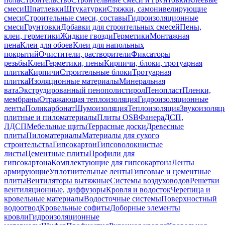
смеси
Шпатлевки
Штукатурки
Стяжки, самонивелирующие
смеси
Строительные смеси, составы
Гидроизоляционные
смеси
Грунтовки
Добавки для строительных смесей
Пены,
клеи, герметики
Жидкие гвозди
Герметики
Монтажная
пена
Клеи для обоев
Клеи для напольных
покрытий
Очистители, растворители
Фиксаторы
резьбы
Клеи
Герметики, пены
Кирпичи, блоки, тротуарная
плитка
Кирпичи
Строительные блоки
Тротуарная
плитка
Изоляционные материалы
Минеральная
вата
Экструдированный пенополистирол
Пенопласт
Пленки,
мембраны
Отражающая теплоизоляция
Гидроизоляционные
ленты
Поликарбонат
Шумоизоляция
Теплоизоляция
Звукоизоляц
плитные и пиломатериалы
Плиты OSB
Фанера
ДСП,
ЛДСП
Мебельные щиты
Террасные доски
Древесные
плиты
Пиломатериалы
Материалы для сухого
строительства
Гипсокартон
Гипсоволокнистые
листы
Цементные плиты
Профили для
гипсокартона
Комплектующие для гипсокартона
Ленты
армирующие
Уплотнительные ленты
Гипсовые и цементные
плиты
Вентиляторы вытяжные
Системы воздуховодов
Решетки
вентиляционные, диффузоры
Кровля и водосток
Черепица и
кровельные материалы
Водосточные системы
Поверхностный
водоотвод
Кровельные софиты
Доборные элементы
кровли
Гидроизоляционные