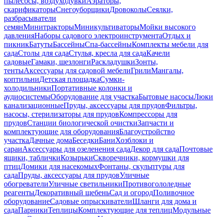
пылесосы, воздуходувки
Аэраторы,
скарификаторы
Снегоуборщики
Дровоколы
Сеялки,
разбрасыватели
семян
Минитракторы
Миникультиваторы
Мойки высокого
давления
Наборы садового электроинструмента
Отдых и
пикник
Батуты
Бассейны
Спа-бассейны
Комплекты мебели для
сада
Столы для сада
Стулья, кресла для сада
Качели
садовые
Гамаки, шезлонги
Раскладушки
Зонты,
тенты
Аксессуары для садовой мебели
Грили
Мангалы,
коптильни
Детская площадка
Сумки-
холодильники
Портативные колонки и
аудиосистемы
Оборудование для участка
Бытовые насосы
Люки
канализационные
Пруды, аксессуары для прудов
Фильтры,
насосы, стерилизаторы для прудов
Компрессоры для
прудов
Станции биологической очистки
Запчасти и
комплектующие для оборудования
Благоустройство
участка
Дачные дома
Беседки
Бани
Хозблоки и
сараи
Аксессуары для озеленения сада
Декор для сада
Почтовые
ящики, таблички
Козырьки
Скворечники, кормушки для
птиц
Домики для насекомых
Фонтаны, скульптуры для
сада
Пруды, аксессуары для прудов
Уличные
обогреватели
Уличные светильники
Противогололедные
реагенты
Декоративный щебень
Сад и огород
Поливочное
оборудование
Садовые опрыскиватели
Шланги для дома и
сада
Парники
Теплицы
Комплектующие для теплиц
Модульные