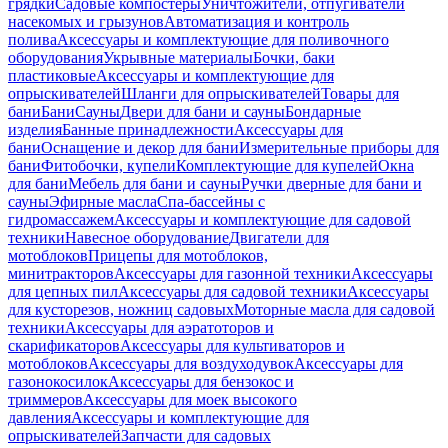
грядки
Садовые компостеры
Уничтожители, отпугиватели
насекомых и грызунов
Автоматизация и контроль
полива
Аксессуары и комплектующие для поливочного
оборудования
Укрывные материалы
Бочки, баки
пластиковые
Аксессуары и комплектующие для
опрыскивателей
Шланги для опрыскивателей
Товары для
бани
Бани
Сауны
Двери для бани и сауны
Бондарные
изделия
Банные принадлежности
Аксессуары для
бани
Оснащение и декор для бани
Измерительные приборы для
бани
Фитобочки, купели
Комплектующие для купелей
Окна
для бани
Мебель для бани и сауны
Ручки дверные для бани и
сауны
Эфирные масла
Спа-бассейны с
гидромассажем
Аксессуары и комплектующие для садовой
техники
Навесное оборудование
Двигатели для
мотоблоков
Прицепы для мотоблоков,
минитракторов
Аксессуары для газонной техники
Аксессуары
для цепных пил
Аксессуары для садовой техники
Аксессуары
для кусторезов, ножниц садовых
Моторные масла для садовой
техники
Аксессуары для аэратоторов и
скарификаторов
Аксессуары для культиваторов и
мотоблоков
Аксессуары для воздуходувок
Аксессуары для
газонокосилок
Аксессуары для бензокос и
триммеров
Аксессуары для моек высокого
давления
Аксессуары и комплектующие для
опрыскивателей
Запчасти для садовых