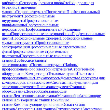
вибраторы
Бензорезы, резчики швов
Стойки, дрели для
бурения
Затирочные
машины
Гидроинструмент
Погрузчики
Профессиональный
инструмент
Профессиональные
шуруповерты
Профессиональные
шлифмашины
Профессиональные
перфораторы
Профессиональные циркулярные
пилы
Профессиональные электролобзики
Профессиональные
дрели
Профессиональные фрезеры
Профессиональные
мультиинструменты
Профессиональные
электрорубанки
Профессиональные строительные
фены
Профессиональные строительные
пистолеты
Профессиональные точильные
станки
Профессиональные
электроножницы
Пневмоинструмент
Наборы
профессионального электроинструмента
Строительное
оборудование
Компрессоры
Тепловые пушки
Пылесосы
профессиональные
Стружкоотсосы
Домкраты
Аксессуары для
компрессоров, пневмосистем
Системы пылеудаления для
электроинструмента
Пневмоинструмент
Станки и
оборудование
Деревообрабатывающие
станки
Ленточнопильные станки
Металлообрабатывающие
станки
Плиткорезные станки
Точильные
станки
Комплектующие для станков
Оснастка для
станков
Аксессуары для станков
Стружкоотсосы
Аксессуары