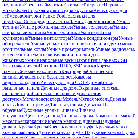
наушники
Кресла геймерские
Столы геймерские
Игровые
микрофоны
Игровая мультимедиа акустика
Аксессуары для
геймеров
Фигурки Funko Pop
Подставки для
ноутбуков
Светодиодные ленты
Лампы для мониторов
Умная
техника
Умные роботы-пылесосы
Умные телевизоры
Умные
стиральные машины
Умные чайники
Умные роботы
кулинарные
Умные вентиляторы
Умные кондиционеры
Умные
обогреватели
Умные увлажнители, очистители воздуха
Умные
отопительные котлы
Умные проветриватели
Умные радиочасы,
метеостанции
Умные кормушки и поилки для
животных
Умные напольные весы
Накопители данных
USB
Flash накопители
Внешние HDD, SSD диски
Карты
памяти
Сетевые накопители
Картридеры
Оптические
диски
Наблюдение и безопасность
Камеры
видеонаблюдения
Аксессуары для CCTV
Домофоны,
вызывные панели
Датчики для дома
Охранные системы,
сигнализации
Системы контроля и управления
доступом
Металлодетекторы
Мебель
Мягкая мебель
Диваны,
тахты
Диваны прямые
Диваны угловые
Диваны П-
образные
Кухонные уголки, диваны
Диваны
модульные
Детские диваны
Диваны садовые
Комплекты мягкой
мебели
Бескаркасные кресла-мешки и диваны
Надувные
диваны
Кресла
Кресла
Кресла-мешки и пуфы
Кресла-качалки,
кресла-маятники
Детские кресла, пуфы
Надувные кресла
Пуфы,
оттоманки
Кресла-кровати
Игровая мебель
Кресла