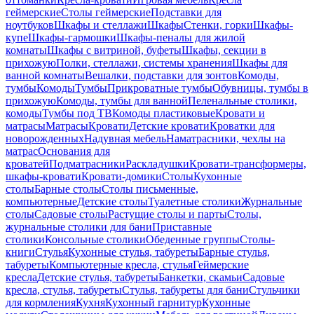
геймерские
Столы геймерские
Подставки для
ноутбуков
Шкафы и стеллажи
Шкафы
Стенки, горки
Шкафы-
купе
Шкафы-гармошки
Шкафы-пеналы для жилой
комнаты
Шкафы с витриной, буфеты
Шкафы, секции в
прихожую
Полки, стеллажи, системы хранения
Шкафы для
ванной комнаты
Вешалки, подставки для зонтов
Комоды,
тумбы
Комоды
Тумбы
Прикроватные тумбы
Обувницы, тумбы в
прихожую
Комоды, тумбы для ванной
Пеленальные столики,
комоды
Тумбы под ТВ
Комоды пластиковые
Кровати и
матрасы
Матрасы
Кровати
Детские кровати
Кроватки для
новорожденных
Надувная мебель
Наматрасники, чехлы на
матрас
Основания для
кроватей
Подматрасники
Раскладушки
Кровати-трансформеры,
шкафы-кровати
Кровати-домики
Столы
Кухонные
столы
Барные столы
Столы письменные,
компьютерные
Детские столы
Туалетные столики
Журнальные
столы
Садовые столы
Растущие столы и парты
Столы,
журнальные столики для бани
Приставные
столики
Консольные столики
Обеденные группы
Столы-
книги
Стулья
Кухонные стулья, табуреты
Барные стулья,
табуреты
Компьютерные кресла, стулья
Геймерские
кресла
Детские стулья, табуреты
Банкетки, скамьи
Садовые
кресла, стулья, табуреты
Стулья, табуреты для бани
Стульчики
для кормления
Кухня
Кухонный гарнитур
Кухонные