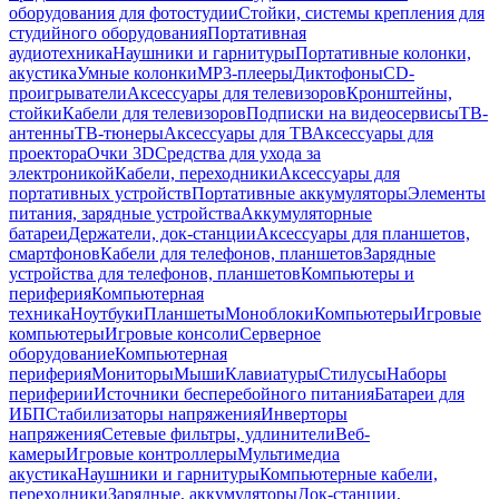
оборудования для фотостудии
Стойки, системы крепления для
студийного оборудования
Портативная
аудиотехника
Наушники и гарнитуры
Портативные колонки,
акустика
Умные колонки
MP3-плееры
Диктофоны
CD-
проигрыватели
Аксессуары для телевизоров
Кронштейны,
стойки
Кабели для телевизоров
Подписки на видеосервисы
ТВ-
антенны
ТВ-тюнеры
Аксессуары для ТВ
Аксессуары для
проектора
Очки 3D
Средства для ухода за
электроникой
Кабели, переходники
Аксессуары для
портативных устройств
Портативные аккумуляторы
Элементы
питания, зарядные устройства
Аккумуляторные
батареи
Держатели, док-станции
Аксессуары для планшетов,
смартфонов
Кабели для телефонов, планшетов
Зарядные
устройства для телефонов, планшетов
Компьютеры и
периферия
Компьютерная
техника
Ноутбуки
Планшеты
Моноблоки
Компьютеры
Игровые
компьютеры
Игровые консоли
Серверное
оборудование
Компьютерная
периферия
Мониторы
Мыши
Клавиатуры
Стилусы
Наборы
периферии
Источники бесперебойного питания
Батареи для
ИБП
Стабилизаторы напряжения
Инверторы
напряжения
Сетевые фильтры, удлинители
Веб-
камеры
Игровые контроллеры
Мультимедиа
акустика
Наушники и гарнитуры
Компьютерные кабели,
переходники
Зарядные, аккумуляторы
Док-станции,