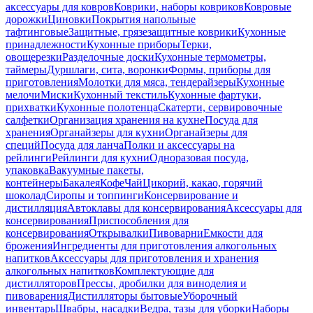
аксессуары для ковров
Коврики, наборы ковриков
Ковровые
дорожки
Циновки
Покрытия напольные
тафтинговые
Защитные, грязезащитные коврики
Кухонные
принадлежности
Кухонные приборы
Терки,
овощерезки
Разделочные доски
Кухонные термометры,
таймеры
Дуршлаги, сита, воронки
Формы, приборы для
приготовления
Молотки для мяса, тендерайзеры
Кухонные
мелочи
Миски
Кухонный текстиль
Кухонные фартуки,
прихватки
Кухонные полотенца
Скатерти, сервировочные
салфетки
Организация хранения на кухне
Посуда для
хранения
Органайзеры для кухни
Органайзеры для
специй
Посуда для ланча
Полки и аксессуары на
рейлинги
Рейлинги для кухни
Одноразовая посуда,
упаковка
Вакуумные пакеты,
контейнеры
Бакалея
Кофе
Чай
Цикорий, какао, горячий
шоколад
Сиропы и топпинги
Консервирование и
дистилляция
Автоклавы для консервирования
Аксессуары для
консервирования
Приспособления для
консервирования
Открывалки
Пивоварни
Емкости для
брожения
Ингредиенты для приготовления алкогольных
напитков
Аксессуары для приготовления и хранения
алкогольных напитков
Комплектующие для
дистилляторов
Прессы, дробилки для виноделия и
пивоварения
Дистилляторы бытовые
Уборочный
инвентарь
Швабры, насадки
Ведра, тазы для уборки
Наборы