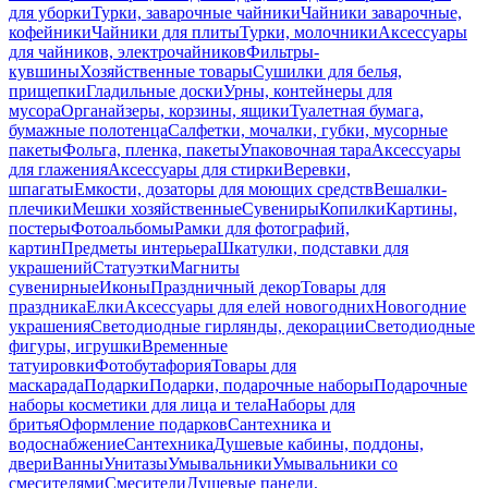
для уборки
Турки, заварочные чайники
Чайники заварочные,
кофейники
Чайники для плиты
Турки, молочники
Аксессуары
для чайников, электрочайников
Фильтры-
кувшины
Хозяйственные товары
Сушилки для белья,
прищепки
Гладильные доски
Урны, контейнеры для
мусора
Органайзеры, корзины, ящики
Туалетная бумага,
бумажные полотенца
Салфетки, мочалки, губки, мусорные
пакеты
Фольга, пленка, пакеты
Упаковочная тара
Аксессуары
для глажения
Аксессуары для стирки
Веревки,
шпагаты
Емкости, дозаторы для моющих средств
Вешалки-
плечики
Мешки хозяйственные
Сувениры
Копилки
Картины,
постеры
Фотоальбомы
Рамки для фотографий,
картин
Предметы интерьера
Шкатулки, подставки для
украшений
Статуэтки
Магниты
сувенирные
Иконы
Праздничный декор
Товары для
праздника
Елки
Аксессуары для елей новогодних
Новогодние
украшения
Светодиодные гирлянды, декорации
Светодиодные
фигуры, игрушки
Временные
татуировки
Фотобутафория
Товары для
маскарада
Подарки
Подарки, подарочные наборы
Подарочные
наборы косметики для лица и тела
Наборы для
бритья
Оформление подарков
Сантехника и
водоснабжение
Сантехника
Душевые кабины, поддоны,
двери
Ванны
Унитазы
Умывальники
Умывальники со
смесителями
Смесители
Душевые панели,