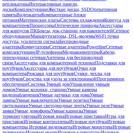
репликаторы
Интерактивные панели,
доски
Комплектующие
Жесткие диски, SSD
Оперативная
память
Видеокарты
Компьютерные блоки
питания
Материнские платы
Системы охлаждения
Корпуса для
компьютеров
Процессоры
Оптические приводы
Аксессуары
для корпусов ПК
Боксы, док-станции для накопителей
Сетевое
оборудование
Маршрутизаторы, DSL-модемы
Wi-Fi точки
доступа, усилители сигнала
Беспроводные
адаптеры
Коммутаторы
Сетевые адаптеры
Powerline
Сетевые
комплектующие
IP-телефония
Медиаконвертеры
Кабели,
переходники сетевые
Антенны для беспроводной
связи
Аксессуары для компьютерной техники
Подставки для
ноутбуков
Аксессуары для ноутбуков
Очки для
компьютера
Рюкзаки для ноутбуков
Сумки, чехлы для
ноутбуков
Средства для ухода за электроникой
Программное
обеспечение
Система Умный дом
Управление умным
домом
Умные колонки, станции
Умные камеры
видеонаблюдения
Умные датчики для дома
Умные
лампы
Умные выключатели
Умные розетки
Умные
светильники
Умные светодиодные ленты
Умные реле
Умные
замки
Умные домофоны
Умные карнизы
Умные
терморегуляторы
Игровая зона
Игровые приставки
Игры для
приставок
Игровые контроллеры
Игровые ноутбуки
Игровые
компьютеры
Игровые видеокарты
Игровые мониторы
Игровые
телевизоры
Игровые мыши
Игровые клавиатуры
Игровые