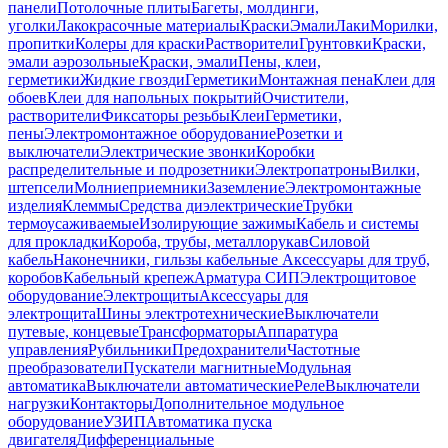
панели
Потолочные плиты
Багеты, молдинги,
уголки
Лакокрасочные материалы
Краски
Эмали
Лаки
Морилки,
пропитки
Колеры для краски
Растворители
Грунтовки
Краски,
эмали аэрозольные
Краски, эмали
Пены, клеи,
герметики
Жидкие гвозди
Герметики
Монтажная пена
Клеи для
обоев
Клеи для напольных покрытий
Очистители,
растворители
Фиксаторы резьбы
Клеи
Герметики,
пены
Электромонтажное оборудование
Розетки и
выключатели
Электрические звонки
Коробки
распределительные и подрозетники
Электропатроны
Вилки,
штепсели
Молниеприемники
Заземление
Электромонтажные
изделия
Клеммы
Средства диэлектрические
Трубки
термоусаживаемые
Изолирующие зажимы
Кабель и системы
для прокладки
Короба, трубы, металлорукав
Силовой
кабель
Наконечники, гильзы кабельные
Аксессуары для труб,
коробов
Кабельный крепеж
Арматура СИП
Электрощитовое
оборудование
Электрощиты
Аксессуары для
электрощита
Шины электротехнические
Выключатели
путевые, концевые
Трансформаторы
Аппаратура
управления
Рубильники
Предохранители
Частотные
преобразователи
Пускатели магнитные
Модульная
автоматика
Выключатели автоматические
Реле
Выключатели
нагрузки
Контакторы
Дополнительное модульное
оборудование
УЗИП
Автоматика пуска
двигателя
Дифференциальные