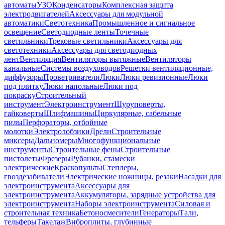
автоматы
УЗО
Конденсаторы
Комплексная защита
электродвигателей
Аксессуары для модульной
автоматики
Светотехника
Промышленное и сигнальное
освещение
Светодиодные ленты
Точечные
светильники
Трековые светильники
Аксессуары для
светотехники
Аксессуары для светодиодных
лент
Вентиляция
Вентиляторы вытяжные
Вентиляторы
канальные
Системы воздуховодов
Решетки вентиляционные,
диффузоры
Проветриватели
Люки
Люки ревизионные
Люки
под плитку
Люки напольные
Люки под
покраску
Строительный
инструмент
Электроинструмент
Шуруповерты,
гайковерты
Шлифмашины
Циркулярные, сабельные
пилы
Перфораторы, отбойные
молотки
Электролобзики
Дрели
Строительные
миксеры
Дальномеры
Многофункциональные
инструменты
Строительные фены
Строительные
пистолеты
Фрезеры
Рубанки, стамески
электрические
Краскопульты
Степлеры,
гвоздезабиватели
Электрические ножницы, резаки
Насадки для
электроинструмента
Аксессуары для
электроинструмента
Аккумуляторы, зарядные устройства для
электроинструмента
Наборы электроинструмента
Силовая и
строительная техника
Бетоносмесители
Генераторы
Тали,
тельферы
Такелаж
Виброплиты, глубинные