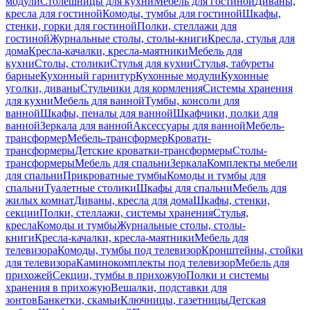
модули
Столешницы для кухни
Мебель для гостиной
Диваны,
кресла для гостиной
Комоды, тумбы для гостиной
Шкафы,
стенки, горки для гостиной
Полки, стеллажи для
гостиной
Журнальные столы, столы-книги
Кресла, стулья для
дома
Кресла-качалки, кресла-маятники
Мебель для
кухни
Столы, столики
Стулья для кухни
Стулья, табуреты
барные
Кухонный гарнитур
Кухонные модули
Кухонные
уголки, диваны
Стульчики для кормления
Системы хранения
для кухни
Мебель для ванной
Тумбы, консоли для
ванной
Шкафы, пеналы для ванной
Шкафчики, полки для
ванной
Зеркала для ванной
Аксессуары для ванной
Мебель-
трансформер
Мебель-трансформер
Кровати-
трансформеры
Детские кроватки-трансформеры
Столы-
трансформеры
Мебель для спальни
Зеркала
Комплекты мебели
для спальни
Прикроватные тумбы
Комоды и тумбы для
спальни
Туалетные столики
Шкафы для спальни
Мебель для
жилых комнат
Диваны, кресла для дома
Шкафы, стенки,
секции
Полки, стеллажи, системы хранения
Стулья,
кресла
Комоды и тумбы
Журнальные столы, столы-
книги
Кресла-качалки, кресла-маятники
Мебель для
телевизора
Комоды, тумбы под телевизор
Кронштейны, стойки
для телевизора
Каминокомплекты под телевизор
Мебель для
прихожей
Секции, тумбы в прихожую
Полки и системы
хранения в прихожую
Вешалки, подставки для
зонтов
Банкетки, скамьи
Ключницы, газетницы
Детская