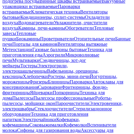
подогрева посуды
Винные шкафы встраиваемые
Вакуумные
упаковщики встраиваемые
Пароварки
встраиваемые
Климатическая техника
Вентиляторы
бытовые
Кондиционеры, сплит-системы
Охладители
воздуха
Водонагреватели
Увлажнители, очистители
воздуха
Камины, печи-камины
Обогреватели
Тепловые
завесы
Тепловые
пушки
Биокамины
Проветриватели
Отопительные печи
Банные
печи
Порталы для каминов
Вентиляторы вытяжные
Метеостанции
Газовые баллоны бытовые
Техника для
приготовления еды
Аэрогрили
Микроволновые
печи
Мультиварки
Сэндвичницы, хот-дог
мейкеры
Тостеры
Электрогрили,
электрошашлычницы
Вафельницы, орешницы,
кексницы
Хлебопечки
Ростеры, мини-печи
Йогуртницы,
мороженицы
Фризеры
Блинницы
Пароварки
Автоклавы для
консервирования
Сыроварни
Фритюрницы, фондю-
фритюрницы
Яйцеварки
Попкорницы
Техника для
дома
Пылесосы
Пылесосы профессиональные
Роботы-
пылесосы, мойщики окон
Пароочистители
Электровеники,
электрошвабры
Стеклоочистители
Стерилизационное
оборудование
Техника для приготовления
напитков
Электрочайники
Кофеварки,
кофемашины
Соковыжималки
Кофемолки
Вспениватели
молока
Сифоны для газирования воды
Аксессуары для