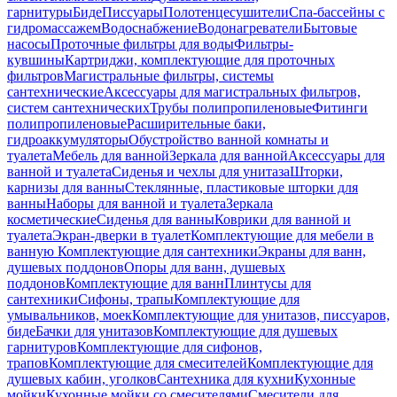
гарнитуры
Биде
Писсуары
Полотенцесушители
Спа-бассейны с
гидромассажем
Водоснабжение
Водонагреватели
Бытовые
насосы
Проточные фильтры для воды
Фильтры-
кувшины
Картриджи, комплектующие для проточных
фильтров
Магистральные фильтры, системы
сантехнические
Аксессуары для магистральных фильтров,
систем сантехнических
Трубы полипропиленовые
Фитинги
полипропиленовые
Расширительные баки,
гидроаккумуляторы
Обустройство ванной комнаты и
туалета
Мебель для ванной
Зеркала для ванной
Аксессуары для
ванной и туалета
Сиденья и чехлы для унитаза
Шторки,
карнизы для ванны
Стеклянные, пластиковые шторки для
ванны
Наборы для ванной и туалета
Зеркала
косметические
Сиденья для ванны
Коврики для ванной и
туалета
Экран-дверки в туалет
Комплектующие для мебели в
ванную
Комплектующие для сантехники
Экраны для ванн,
душевых поддонов
Опоры для ванн, душевых
поддонов
Комплектующие для ванн
Плинтусы для
сантехники
Сифоны, трапы
Комплектующие для
умывальников, моек
Комплектующие для унитазов, писсуаров,
биде
Бачки для унитазов
Комплектующие для душевых
гарнитуров
Комплектующие для сифонов,
трапов
Комплектующие для смесителей
Комплектующие для
душевых кабин, уголков
Сантехника для кухни
Кухонные
мойки
Кухонные мойки со смесителями
Смесители для