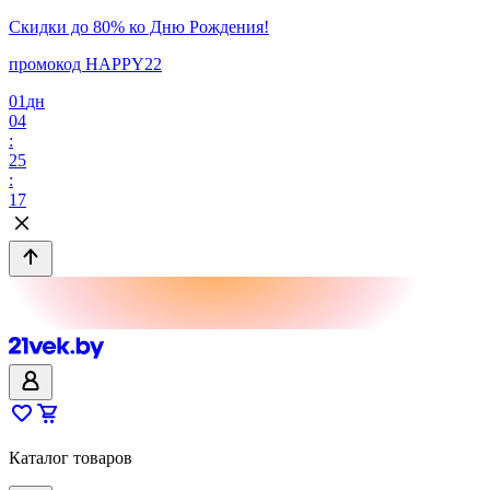
Скидки до 80% ко Дню Рождения!
промокод HAPPY22
01
дн
04
:
25
:
17
Каталог товаров