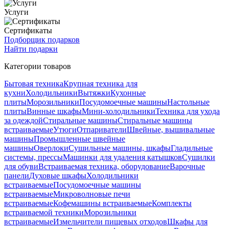
Услуги
Сертификаты
Подборщик подарков
Найти подарки
Категории товаров
Бытовая техника
Крупная техника для
кухни
Холодильники
Вытяжки
Кухонные
плиты
Морозильники
Посудомоечные машины
Настольные
плиты
Винные шкафы
Мини-холодильники
Техника для ухода
за одеждой
Стиральные машины
Стиральные машины
встраиваемые
Утюги
Отпариватели
Швейные, вышивальные
машины
Промышленные швейные
машины
Оверлоки
Сушильные машины, шкафы
Гладильные
системы, прессы
Машинки для удаления катышков
Сушилки
для обуви
Встраиваемая техника, оборудование
Варочные
панели
Духовые шкафы
Холодильники
встраиваемые
Посудомоечные машины
встраиваемые
Микроволновые печи
встраиваемые
Кофемашины встраиваемые
Комплекты
встраиваемой техники
Морозильники
встраиваемые
Измельчители пищевых отходов
Шкафы для