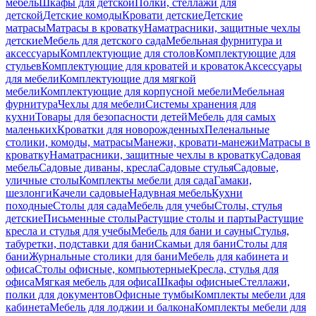
мебель
Шкафы для детской
Полки, стеллажи для
детской
Детские комоды
Кровати детские
Детские
матрасы
Матрасы в кроватку
Наматрасники, защитные чехлы
детские
Мебель для детского сада
Мебельная фурнитура и
аксессуары
Комплектующие для столов
Комплектующие для
стульев
Комплектующие для кроватей и кроваток
Аксессуары
для мебели
Комплектующие для мягкой
мебели
Комплектующие для корпусной мебели
Мебельная
фурнитура
Чехлы для мебели
Системы хранения для
кухни
Товары для безопасности детей
Мебель для самых
маленьких
Кроватки для новорожденных
Пеленальные
столики, комоды, матрасы
Манежи, кровати-манежи
Матрасы в
кроватку
Наматрасники, защитные чехлы в кроватку
Садовая
мебель
Садовые диваны, кресла
Садовые стулья
Садовые,
уличные столы
Комплекты мебели для сада
Гамаки,
шезлонги
Качели садовые
Надувная мебель
Кухни
походные
Столы для сада
Мебель для учебы
Столы, стулья
детские
Письменные столы
Растущие столы и парты
Растущие
кресла и стулья для учебы
Мебель для бани и сауны
Стулья,
табуретки, подставки для бани
Скамьи для бани
Столы для
бани
Журнальные столики для бани
Мебель для кабинета и
офиса
Столы офисные, компьютерные
Кресла, стулья для
офиса
Мягкая мебель для офиса
Шкафы офисные
Стеллажи,
полки для документов
Офисные тумбы
Комплекты мебели для
кабинета
Мебель для лоджии и балкона
Комплекты мебели для