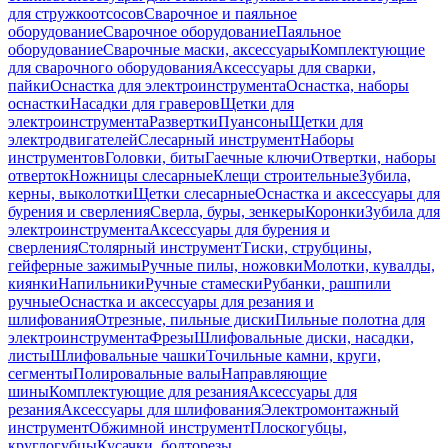
для стружкоотсосов
Сварочное и паяльное
оборудование
Сварочное оборудование
Паяльное
оборудование
Сварочные маски, аксессуары
Комплектующие
для сварочного оборудования
Аксессуары для сварки,
пайки
Оснастка для электроинструмента
Оснастка, наборы
оснастки
Насадки для граверов
Щетки для
электроинструмента
Развертки
Пуансоны
Щетки для
электродвигателей
Слесарный инструмент
Наборы
инструментов
Головки, биты
Гаечные ключи
Отвертки, наборы
отверток
Ножницы слесарные
Клещи строительные
Зубила,
керны, выколотки
Щетки слесарные
Оснастка и аксессуары для
бурения и сверления
Сверла, буры, зенкеры
Коронки
Зубила для
электроинструмента
Аксессуары для бурения и
сверления
Столярный инструмент
Тиски, струбцины,
гейферные зажимы
Ручные пилы, ножовки
Молотки, кувалды,
киянки
Напильники
Ручные стамески
Рубанки, рашпили
ручные
Оснастка и аксессуары для резания и
шлифования
Отрезные, пильные диски
Пильные полотна для
электроинструмента
Фрезы
Шлифовальные диски, насадки,
листы
Шлифовальные чашки
Точильные камни, круги,
сегменты
Полировальные валы
Направляющие
шины
Комплектующие для резания
Аксессуары для
резания
Аксессуары для шлифования
Электромонтажный
инструмент
Обжимной инструмент
Плоскогубцы,
круглогубцы
Кусачки, болторезы,