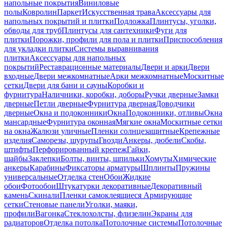
напольные покрытия
Виниловые
полы
Ковролин
Паркет
Искусственная трава
Аксессуары для
напольных покрытий и плитки
Подложка
Плинтусы, уголки,
обводы для труб
Плинтусы для сантехники
Фуги для
плитки
Порожки, профили для пола и плитки
Приспособления
для укладки плитки
Системы выравнивания
плитки
Аксессуары для напольных
покрытий
Реставрационные материалы
Двери и арки
Двери
входные
Двери межкомнатные
Арки межкомнатные
Москитные
сетки
Двери для бани и сауны
Коробки и
фурнитура
Наличники, коробки, доборы
Ручки дверные
Замки
дверные
Петли дверные
Фурнитура дверная
Доводчики
дверные
Окна и подоконники
Окна
Подоконники, отливы
Окна
мансардные
Фурнитура оконная
Мягкие окна
Москитные сетки
на окна
Жалюзи уличные
Пленки солнцезащитные
Крепежные
изделия
Саморезы, шурупы
Гвозди
Анкеры, дюбели
Скобы,
штифты
Перфорированный крепеж
Гайки,
шайбы
Заклепки
Болты, винты, шпильки
Хомуты
Химические
анкеры
Карабины
Фиксаторы арматуры
Шплинты
Пружины
универсальные
Отделка стен
Обои
Жидкие
обои
Фотообои
Штукатурки декоративные
Декоративный
камень
Скинали
Пленки самоклеящиеся
Армирующие
сетки
Стеновые панели
Уголки, маяки,
профили
Вагонка
Стеклохолсты, флизелин
Экраны для
радиаторов
Отделка потолка
Потолочные системы
Потолочные