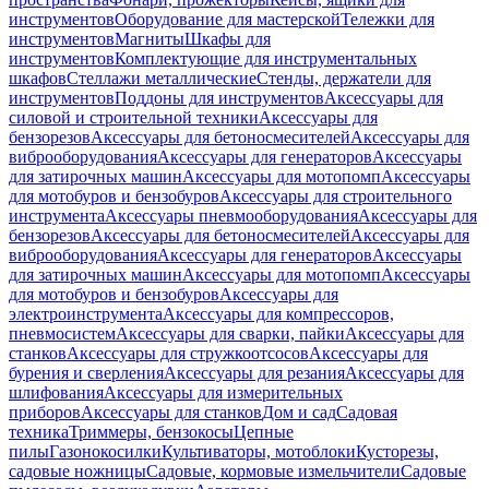
инструментов
Оборудование для мастерской
Тележки для
инструментов
Магниты
Шкафы для
инструментов
Комплектующие для инструментальных
шкафов
Стеллажи металлические
Стенды, держатели для
инструментов
Поддоны для инструментов
Аксессуары для
силовой и строительной техники
Аксессуары для
бензорезов
Аксессуары для бетоносмесителей
Аксессуары для
виброоборудования
Аксессуары для генераторов
Аксессуары
для затирочных машин
Аксессуары для мотопомп
Аксессуары
для мотобуров и бензобуров
Аксессуары для строительного
инструмента
Аксессуары пневмооборудования
Аксессуары для
бензорезов
Аксессуары для бетоносмесителей
Аксессуары для
виброоборудования
Аксессуары для генераторов
Аксессуары
для затирочных машин
Аксессуары для мотопомп
Аксессуары
для мотобуров и бензобуров
Аксессуары для
электроинструмента
Аксессуары для компрессоров,
пневмосистем
Аксессуары для сварки, пайки
Аксессуары для
станков
Аксессуары для стружкоотсосов
Аксессуары для
бурения и сверления
Аксессуары для резания
Аксессуары для
шлифования
Аксессуары для измерительных
приборов
Аксессуары для станков
Дом и сад
Садовая
техника
Триммеры, бензокосы
Цепные
пилы
Газонокосилки
Культиваторы, мотоблоки
Кусторезы,
садовые ножницы
Садовые, кормовые измельчители
Садовые