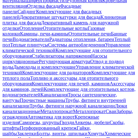
материалы
Шифер
Профнастил
Рулонная кровля
Кровельная
вентиляция
Отделка фасада
Фасадные
панели
Сайдинг
Комплектующие для фасадных
панелей
Декоративные штукатурки для фасада
Клинкерная
плитка для фасада
Декоративный камень для наружной
отделки
Отопление
Отопительные котлы
Газовые
колонки
Камины, печи-камины
Отопительные печи
Банные
печи
Водонагреватели
Радиаторы отопления, батареи
Теплый
пол
Теплые плинтусы
Системы антиобледенения
Управление
климатической техникой
Комплектующие для отопительного
оборудования
Стабилизаторы напряжения
Насосы
циркуляционные
Регулирующая арматура
Отвод и подвод
воды
Дымоходы и комплектующие
Управление климатической
техникой
Комплектующие для радиаторов
Комплектующие для
теплого пола
Топливо и аксессуары для отопительного
оборудования
Комплектующие для печей, каминов
Аксессуары
для каминов, печей
Комплектующие для отопительных котлов,
водонагревателей
Канализация
Тросы сантехнические,
вантузы
Прочистные машины
Трубы, фитинги внутренней
канализации
Трубы, фитинги наружной канализации
Люки
канализационные
Металлопрокат
Металлопрокат
Сваи
Заборы,
ограждения
Автоматика для ворот
Крепежные
изделия
Саморезы, шурупы
Гвозди
Анкеры, дюбели
Скобы,
штифты
Перфорированный крепеж
Гайки,
шайбы
Заклепки
Болты, винты, шпильки
Хомуты
Химические