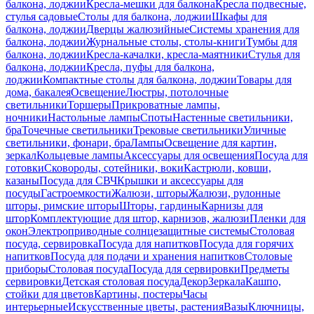
балкона, лоджии
Кресла-мешки для балкона
Кресла подвесные,
стулья садовые
Столы для балкона, лоджии
Шкафы для
балкона, лоджии
Дверцы жалюзийные
Системы хранения для
балкона, лоджии
Журнальные столы, столы-книги
Тумбы для
балкона, лоджии
Кресла-качалки, кресла-маятники
Стулья для
балкона, лоджии
Кресла, пуфы для балкона,
лоджии
Компактные столы для балкона, лоджии
Товары для
дома, бакалея
Освещение
Люстры, потолочные
светильники
Торшеры
Прикроватные лампы,
ночники
Настольные лампы
Споты
Настенные светильники,
бра
Точечные светильники
Трековые светильники
Уличные
светильники, фонари, бра
Лампы
Освещение для картин,
зеркал
Кольцевые лампы
Аксессуары для освещения
Посуда для
готовки
Сковороды, сотейники, воки
Кастрюли, ковши,
казаны
Посуда для СВЧ
Крышки и аксессуары для
посуды
Гастроемкости
Жалюзи, шторы
Жалюзи, рулонные
шторы, римские шторы
Шторы, гардины
Карнизы для
штор
Комплектующие для штор, карнизов, жалюзи
Пленки для
окон
Электроприводные солнцезащитные системы
Столовая
посуда, сервировка
Посуда для напитков
Посуда для горячих
напитков
Посуда для подачи и хранения напитков
Столовые
приборы
Столовая посуда
Посуда для сервировки
Предметы
сервировки
Детская столовая посуда
Декор
Зеркала
Кашпо,
стойки для цветов
Картины, постеры
Часы
интерьерные
Искусственные цветы, растения
Вазы
Ключницы,