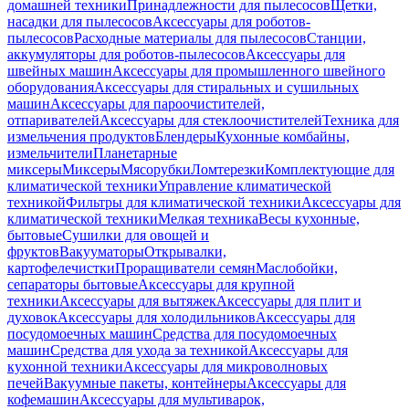
домашней техники
Принадлежности для пылесосов
Щетки,
насадки для пылесосов
Аксессуары для роботов-
пылесосов
Расходные материалы для пылесосов
Станции,
аккумуляторы для роботов-пылесосов
Аксессуары для
швейных машин
Аксессуары для промышленного швейного
оборудования
Аксессуары для стиральных и сушильных
машин
Аксессуары для пароочистителей,
отпаривателей
Аксессуары для стеклоочистителей
Техника для
измельчения продуктов
Блендеры
Кухонные комбайны,
измельчители
Планетарные
миксеры
Миксеры
Мясорубки
Ломтерезки
Комплектующие для
климатической техники
Управление климатической
техникой
Фильтры для климатической техники
Аксессуары для
климатической техники
Мелкая техника
Весы кухонные,
бытовые
Сушилки для овощей и
фруктов
Вакууматоры
Открывалки,
картофелечистки
Проращиватели семян
Маслобойки,
сепараторы бытовые
Аксессуары для крупной
техники
Аксессуары для вытяжек
Аксессуары для плит и
духовок
Аксессуары для холодильников
Аксессуары для
посудомоечных машин
Средства для посудомоечных
машин
Средства для ухода за техникой
Аксессуары для
кухонной техники
Аксессуары для микроволновых
печей
Вакуумные пакеты, контейнеры
Аксессуары для
кофемашин
Аксессуары для мультиварок,