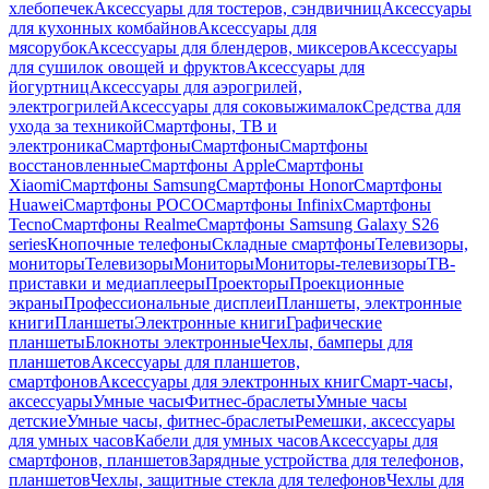
хлебопечек
Аксессуары для тостеров, сэндвичниц
Аксессуары
для кухонных комбайнов
Аксессуары для
мясорубок
Аксессуары для блендеров, миксеров
Аксессуары
для сушилок овощей и фруктов
Аксессуары для
йогуртниц
Аксессуары для аэрогрилей,
электрогрилей
Аксессуары для соковыжималок
Средства для
ухода за техникой
Смартфоны, ТВ и
электроника
Смартфоны
Смартфоны
Смартфоны
восстановленные
Смартфоны Apple
Смартфоны
Xiaomi
Смартфоны Samsung
Смартфоны Honor
Смартфоны
Huawei
Смартфоны POCO
Смартфоны Infinix
Смартфоны
Tecno
Смартфоны Realme
Смартфоны Samsung Galaxy S26
series
Кнопочные телефоны
Складные смартфоны
Телевизоры,
мониторы
Телевизоры
Мониторы
Мониторы-телевизоры
ТВ-
приставки и медиаплееры
Проекторы
Проекционные
экраны
Профессиональные дисплеи
Планшеты, электронные
книги
Планшеты
Электронные книги
Графические
планшеты
Блокноты электронные
Чехлы, бамперы для
планшетов
Аксессуары для планшетов,
смартфонов
Аксессуары для электронных книг
Смарт-часы,
аксессуары
Умные часы
Фитнес-браслеты
Умные часы
детские
Умные часы, фитнес-браслеты
Ремешки, аксессуары
для умных часов
Кабели для умных часов
Аксессуары для
смартфонов, планшетов
Зарядные устройства для телефонов,
планшетов
Чехлы, защитные стекла для телефонов
Чехлы для