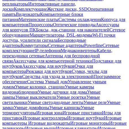
репликаторы
Интерактивные панели,
доски
Комплектующие
Жесткие диски, SSD
Оперативная
память
Видеокарты
Компьютерные блоки
питания
Материнские платы
Системы охлаждения
Корпуса для
компьютеров
Процессоры
Оптические приводы
Аксессуары
для корпусов ПК
Боксы, док-станции для накопителей
Сетевое
оборудование
Маршрутизаторы, DSL-модемы
Wi-Fi точки
доступа, усилители сигнала
Беспроводные
адаптеры
Коммутаторы
Сетевые адаптеры
Powerline
Сетевые
комплектующие
IP-телефония
Медиаконвертеры
Кабели,
переходники сетевые
Антенны для беспроводной
связи
Аксессуары для компьютерной техники
Подставки для
ноутбуков
Аксессуары для ноутбуков
Очки для
компьютера
Рюкзаки для ноутбуков
Сумки, чехлы для
ноутбуков
Средства для ухода за электроникой
Программное
обеспечение
Система Умный дом
Управление умным
домом
Умные колонки, станции
Умные камеры
видеонаблюдения
Умные датчики для дома
Умные
лампы
Умные выключатели
Умные розетки
Умные
светильники
Умные светодиодные ленты
Умные реле
Умные
замки
Умные домофоны
Умные карнизы
Умные
терморегуляторы
Игровая зона
Игровые приставки
Игры для
приставок
Игровые контроллеры
Игровые ноутбуки
Игровые
компьютеры
Игровые видеокарты
Игровые мониторы
Игровые
телевизоры
Игровые мыши
Игровые клавиатуры
Игровые