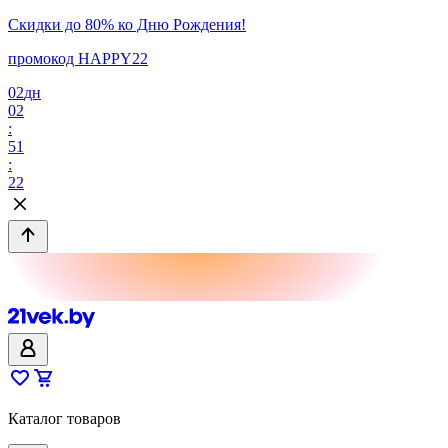
Скидки до 80% ко Дню Рождения!
промокод HAPPY22
02
дн
02
:
51
:
22
Каталог товаров