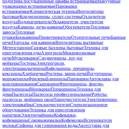
подогрева посуды
Винные шкафы встраиваемые
Вакуумные
упаковщики встраиваемые
Пароварки
встраиваемые
Климатическая техника
Вентиляторы
бытовые
Кондиционеры, сплит-системы
Охладители
воздуха
Водонагреватели
Увлажнители, очистители
воздуха
Камины, печи-камины
Обогреватели
Тепловые
завесы
Тепловые
пушки
Биокамины
Проветриватели
Отопительные печи
Банные
печи
Порталы для каминов
Вентиляторы вытяжные
Метеостанции
Газовые баллоны бытовые
Техника для
приготовления еды
Аэрогрили
Микроволновые
печи
Мультиварки
Сэндвичницы, хот-дог
мейкеры
Тостеры
Электрогрили,
электрошашлычницы
Вафельницы, орешницы,
кексницы
Хлебопечки
Ростеры, мини-печи
Йогуртницы,
мороженицы
Фризеры
Блинницы
Пароварки
Автоклавы для
консервирования
Сыроварни
Фритюрницы, фондю-
фритюрницы
Яйцеварки
Попкорницы
Техника для
дома
Пылесосы
Пылесосы профессиональные
Роботы-
пылесосы, мойщики окон
Пароочистители
Электровеники,
электрошвабры
Стеклоочистители
Стерилизационное
оборудование
Техника для приготовления
напитков
Электрочайники
Кофеварки,
кофемашины
Соковыжималки
Кофемолки
Вспениватели
молока
Сифоны для газирования воды
Аксессуары для