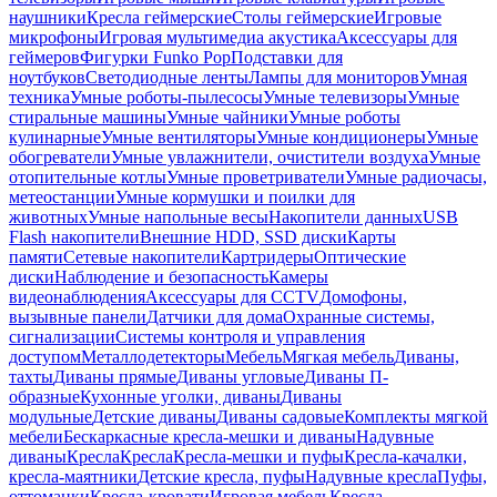
наушники
Кресла геймерские
Столы геймерские
Игровые
микрофоны
Игровая мультимедиа акустика
Аксессуары для
геймеров
Фигурки Funko Pop
Подставки для
ноутбуков
Светодиодные ленты
Лампы для мониторов
Умная
техника
Умные роботы-пылесосы
Умные телевизоры
Умные
стиральные машины
Умные чайники
Умные роботы
кулинарные
Умные вентиляторы
Умные кондиционеры
Умные
обогреватели
Умные увлажнители, очистители воздуха
Умные
отопительные котлы
Умные проветриватели
Умные радиочасы,
метеостанции
Умные кормушки и поилки для
животных
Умные напольные весы
Накопители данных
USB
Flash накопители
Внешние HDD, SSD диски
Карты
памяти
Сетевые накопители
Картридеры
Оптические
диски
Наблюдение и безопасность
Камеры
видеонаблюдения
Аксессуары для CCTV
Домофоны,
вызывные панели
Датчики для дома
Охранные системы,
сигнализации
Системы контроля и управления
доступом
Металлодетекторы
Мебель
Мягкая мебель
Диваны,
тахты
Диваны прямые
Диваны угловые
Диваны П-
образные
Кухонные уголки, диваны
Диваны
модульные
Детские диваны
Диваны садовые
Комплекты мягкой
мебели
Бескаркасные кресла-мешки и диваны
Надувные
диваны
Кресла
Кресла
Кресла-мешки и пуфы
Кресла-качалки,
кресла-маятники
Детские кресла, пуфы
Надувные кресла
Пуфы,
оттоманки
Кресла-кровати
Игровая мебель
Кресла