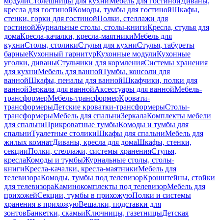
модули
Столешницы для кухни
Мебель для гостиной
Диваны,
кресла для гостиной
Комоды, тумбы для гостиной
Шкафы,
стенки, горки для гостиной
Полки, стеллажи для
гостиной
Журнальные столы, столы-книги
Кресла, стулья для
дома
Кресла-качалки, кресла-маятники
Мебель для
кухни
Столы, столики
Стулья для кухни
Стулья, табуреты
барные
Кухонный гарнитур
Кухонные модули
Кухонные
уголки, диваны
Стульчики для кормления
Системы хранения
для кухни
Мебель для ванной
Тумбы, консоли для
ванной
Шкафы, пеналы для ванной
Шкафчики, полки для
ванной
Зеркала для ванной
Аксессуары для ванной
Мебель-
трансформер
Мебель-трансформер
Кровати-
трансформеры
Детские кроватки-трансформеры
Столы-
трансформеры
Мебель для спальни
Зеркала
Комплекты мебели
для спальни
Прикроватные тумбы
Комоды и тумбы для
спальни
Туалетные столики
Шкафы для спальни
Мебель для
жилых комнат
Диваны, кресла для дома
Шкафы, стенки,
секции
Полки, стеллажи, системы хранения
Стулья,
кресла
Комоды и тумбы
Журнальные столы, столы-
книги
Кресла-качалки, кресла-маятники
Мебель для
телевизора
Комоды, тумбы под телевизор
Кронштейны, стойки
для телевизора
Каминокомплекты под телевизор
Мебель для
прихожей
Секции, тумбы в прихожую
Полки и системы
хранения в прихожую
Вешалки, подставки для
зонтов
Банкетки, скамьи
Ключницы, газетницы
Детская