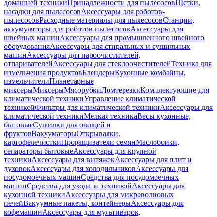
домашней техники
Принадлежности для пылесосов
Щетки,
насадки для пылесосов
Аксессуары для роботов-
пылесосов
Расходные материалы для пылесосов
Станции,
аккумуляторы для роботов-пылесосов
Аксессуары для
швейных машин
Аксессуары для промышленного швейного
оборудования
Аксессуары для стиральных и сушильных
машин
Аксессуары для пароочистителей,
отпаривателей
Аксессуары для стеклоочистителей
Техника для
измельчения продуктов
Блендеры
Кухонные комбайны,
измельчители
Планетарные
миксеры
Миксеры
Мясорубки
Ломтерезки
Комплектующие для
климатической техники
Управление климатической
техникой
Фильтры для климатической техники
Аксессуары для
климатической техники
Мелкая техника
Весы кухонные,
бытовые
Сушилки для овощей и
фруктов
Вакууматоры
Открывалки,
картофелечистки
Проращиватели семян
Маслобойки,
сепараторы бытовые
Аксессуары для крупной
техники
Аксессуары для вытяжек
Аксессуары для плит и
духовок
Аксессуары для холодильников
Аксессуары для
посудомоечных машин
Средства для посудомоечных
машин
Средства для ухода за техникой
Аксессуары для
кухонной техники
Аксессуары для микроволновых
печей
Вакуумные пакеты, контейнеры
Аксессуары для
кофемашин
Аксессуары для мультиварок,