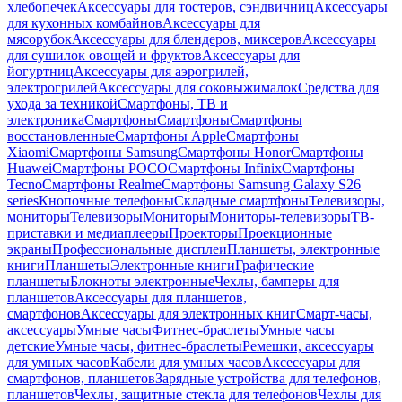
хлебопечек
Аксессуары для тостеров, сэндвичниц
Аксессуары
для кухонных комбайнов
Аксессуары для
мясорубок
Аксессуары для блендеров, миксеров
Аксессуары
для сушилок овощей и фруктов
Аксессуары для
йогуртниц
Аксессуары для аэрогрилей,
электрогрилей
Аксессуары для соковыжималок
Средства для
ухода за техникой
Смартфоны, ТВ и
электроника
Смартфоны
Смартфоны
Смартфоны
восстановленные
Смартфоны Apple
Смартфоны
Xiaomi
Смартфоны Samsung
Смартфоны Honor
Смартфоны
Huawei
Смартфоны POCO
Смартфоны Infinix
Смартфоны
Tecno
Смартфоны Realme
Смартфоны Samsung Galaxy S26
series
Кнопочные телефоны
Складные смартфоны
Телевизоры,
мониторы
Телевизоры
Мониторы
Мониторы-телевизоры
ТВ-
приставки и медиаплееры
Проекторы
Проекционные
экраны
Профессиональные дисплеи
Планшеты, электронные
книги
Планшеты
Электронные книги
Графические
планшеты
Блокноты электронные
Чехлы, бамперы для
планшетов
Аксессуары для планшетов,
смартфонов
Аксессуары для электронных книг
Смарт-часы,
аксессуары
Умные часы
Фитнес-браслеты
Умные часы
детские
Умные часы, фитнес-браслеты
Ремешки, аксессуары
для умных часов
Кабели для умных часов
Аксессуары для
смартфонов, планшетов
Зарядные устройства для телефонов,
планшетов
Чехлы, защитные стекла для телефонов
Чехлы для