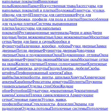
напольные покрытия
Виниловые
полы
Ковролин
Паркет
Искусственная трава
Аксессуары для
напольных покрытий и плитки
Подложка
Плинтусы, уголки,
обводы для труб
Плинтусы для сантехники
Фуги для
плитки
Порожки, профили для пола и плитки
Приспособления
для укладки плитки
Системы выравнивания
плитки
Аксессуары для напольных
покрытий
Реставрационные материалы
Двери и арки
Двери
входные
Двери межкомнатные
Арки межкомнатные
Москитные
сетки
Двери для бани и сауны
Коробки и
фурнитура
Наличники, коробки, доборы
Ручки дверные
Замки
дверные
Петли дверные
Фурнитура дверная
Доводчики
дверные
Окна и подоконники
Окна
Подоконники, отливы
Окна
мансардные
Фурнитура оконная
Мягкие окна
Москитные сетки
на окна
Жалюзи уличные
Пленки солнцезащитные
Крепежные
изделия
Саморезы, шурупы
Гвозди
Анкеры, дюбели
Скобы,
штифты
Перфорированный крепеж
Гайки,
шайбы
Заклепки
Болты, винты, шпильки
Хомуты
Химические
анкеры
Карабины
Фиксаторы арматуры
Шплинты
Пружины
универсальные
Отделка стен
Обои
Жидкие
обои
Фотообои
Штукатурки декоративные
Декоративный
камень
Скинали
Пленки самоклеящиеся
Армирующие
сетки
Стеновые панели
Уголки, маяки,
профили
Вагонка
Стеклохолсты, флизелин
Экраны для
радиаторов
Отделка потолка
Потолочные системы
Потолочные