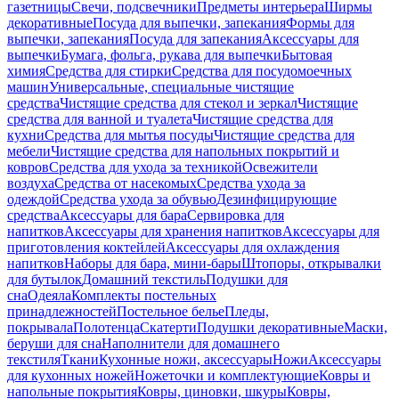
газетницы
Свечи, подсвечники
Предметы интерьера
Ширмы
декоративные
Посуда для выпечки, запекания
Формы для
выпечки, запекания
Посуда для запекания
Аксессуары для
выпечки
Бумага, фольга, рукава для выпечки
Бытовая
химия
Средства для стирки
Средства для посудомоечных
машин
Универсальные, специальные чистящие
средства
Чистящие средства для стекол и зеркал
Чистящие
средства для ванной и туалета
Чистящие средства для
кухни
Средства для мытья посуды
Чистящие средства для
мебели
Чистящие средства для напольных покрытий и
ковров
Средства для ухода за техникой
Освежители
воздуха
Средства от насекомых
Средства ухода за
одеждой
Средства ухода за обувью
Дезинфицирующие
средства
Аксессуары для бара
Сервировка для
напитков
Аксессуары для хранения напитков
Аксессуары для
приготовления коктейлей
Аксессуары для охлаждения
напитков
Наборы для бара, мини-бары
Штопоры, открывалки
для бутылок
Домашний текстиль
Подушки для
сна
Одеяла
Комплекты постельных
принадлежностей
Постельное белье
Пледы,
покрывала
Полотенца
Скатерти
Подушки декоративные
Маски,
беруши для сна
Наполнители для домашнего
текстиля
Ткани
Кухонные ножи, аксессуары
Ножи
Аксессуары
для кухонных ножей
Ножеточки и комплектующие
Ковры и
напольные покрытия
Ковры, циновки, шкуры
Ковры,