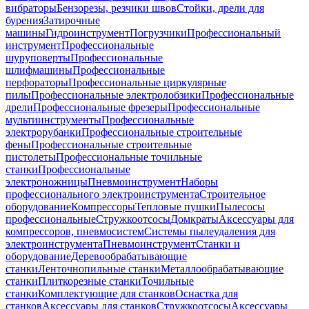
вибраторы
Бензорезы, резчики швов
Стойки, дрели для
бурения
Затирочные
машины
Гидроинструмент
Погрузчики
Профессиональный
инструмент
Профессиональные
шуруповерты
Профессиональные
шлифмашины
Профессиональные
перфораторы
Профессиональные циркулярные
пилы
Профессиональные электролобзики
Профессиональные
дрели
Профессиональные фрезеры
Профессиональные
мультиинструменты
Профессиональные
электрорубанки
Профессиональные строительные
фены
Профессиональные строительные
пистолеты
Профессиональные точильные
станки
Профессиональные
электроножницы
Пневмоинструмент
Наборы
профессионального электроинструмента
Строительное
оборудование
Компрессоры
Тепловые пушки
Пылесосы
профессиональные
Стружкоотсосы
Домкраты
Аксессуары для
компрессоров, пневмосистем
Системы пылеудаления для
электроинструмента
Пневмоинструмент
Станки и
оборудование
Деревообрабатывающие
станки
Ленточнопильные станки
Металлообрабатывающие
станки
Плиткорезные станки
Точильные
станки
Комплектующие для станков
Оснастка для
станков
Аксессуары для станков
Стружкоотсосы
Аксессуары