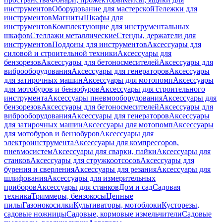
инструментов
Оборудование для мастерской
Тележки для
инструментов
Магниты
Шкафы для
инструментов
Комплектующие для инструментальных
шкафов
Стеллажи металлические
Стенды, держатели для
инструментов
Поддоны для инструментов
Аксессуары для
силовой и строительной техники
Аксессуары для
бензорезов
Аксессуары для бетоносмесителей
Аксессуары для
виброоборудования
Аксессуары для генераторов
Аксессуары
для затирочных машин
Аксессуары для мотопомп
Аксессуары
для мотобуров и бензобуров
Аксессуары для строительного
инструмента
Аксессуары пневмооборудования
Аксессуары для
бензорезов
Аксессуары для бетоносмесителей
Аксессуары для
виброоборудования
Аксессуары для генераторов
Аксессуары
для затирочных машин
Аксессуары для мотопомп
Аксессуары
для мотобуров и бензобуров
Аксессуары для
электроинструмента
Аксессуары для компрессоров,
пневмосистем
Аксессуары для сварки, пайки
Аксессуары для
станков
Аксессуары для стружкоотсосов
Аксессуары для
бурения и сверления
Аксессуары для резания
Аксессуары для
шлифования
Аксессуары для измерительных
приборов
Аксессуары для станков
Дом и сад
Садовая
техника
Триммеры, бензокосы
Цепные
пилы
Газонокосилки
Культиваторы, мотоблоки
Кусторезы,
садовые ножницы
Садовые, кормовые измельчители
Садовые