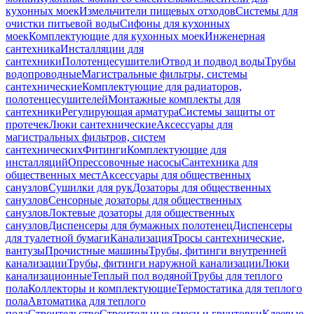
кухонных моек
Измельчители пищевых отходов
Системы для
очистки питьевой воды
Сифоны для кухонных
моек
Комплектующие для кухонных моек
Инженерная
сантехника
Инсталляции для
сантехники
Полотенцесушители
Отвод и подвод воды
Трубы
водопроводные
Магистральные фильтры, системы
сантехнические
Комплектующие для радиаторов,
полотенцесушителей
Монтажные комплекты для
сантехники
Регулирующая арматура
Системы защиты от
протечек
Люки сантехнические
Аксессуары для
магистральных фильтров, систем
сантехнических
Фитинги
Комплектующие для
инсталляций
Опрессовочные насосы
Сантехника для
общественных мест
Аксессуары для общественных
санузлов
Сушилки для рук
Дозаторы для общественных
санузлов
Сенсорные дозаторы для общественных
санузлов
Локтевые дозаторы для общественных
санузлов
Диспенсеры для бумажных полотенец
Диспенсеры
для туалетной бумаги
Канализация
Тросы сантехнические,
вантузы
Прочистные машины
Трубы, фитинги внутренней
канализации
Трубы, фитинги наружной канализации
Люки
канализационные
Теплый пол водяной
Трубы для теплого
пола
Коллекторы и комплектующие
Термостатика для теплого
пола
Автоматика для теплого
пола
Строительство
Строительные смеси и грунтовки
Клеевые