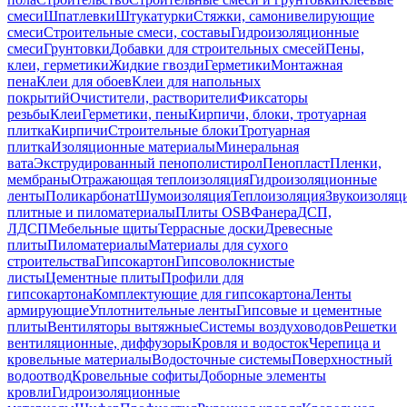
смеси
Шпатлевки
Штукатурки
Стяжки, самонивелирующие
смеси
Строительные смеси, составы
Гидроизоляционные
смеси
Грунтовки
Добавки для строительных смесей
Пены,
клеи, герметики
Жидкие гвозди
Герметики
Монтажная
пена
Клеи для обоев
Клеи для напольных
покрытий
Очистители, растворители
Фиксаторы
резьбы
Клеи
Герметики, пены
Кирпичи, блоки, тротуарная
плитка
Кирпичи
Строительные блоки
Тротуарная
плитка
Изоляционные материалы
Минеральная
вата
Экструдированный пенополистирол
Пенопласт
Пленки,
мембраны
Отражающая теплоизоляция
Гидроизоляционные
ленты
Поликарбонат
Шумоизоляция
Теплоизоляция
Звукоизоляц
плитные и пиломатериалы
Плиты OSB
Фанера
ДСП,
ЛДСП
Мебельные щиты
Террасные доски
Древесные
плиты
Пиломатериалы
Материалы для сухого
строительства
Гипсокартон
Гипсоволокнистые
листы
Цементные плиты
Профили для
гипсокартона
Комплектующие для гипсокартона
Ленты
армирующие
Уплотнительные ленты
Гипсовые и цементные
плиты
Вентиляторы вытяжные
Системы воздуховодов
Решетки
вентиляционные, диффузоры
Кровля и водосток
Черепица и
кровельные материалы
Водосточные системы
Поверхностный
водоотвод
Кровельные софиты
Доборные элементы
кровли
Гидроизоляционные