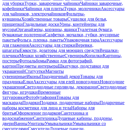
для уборки
Турки, заварочные чайники
Чайники заварочные,
кофейники
Чайники для плиты
Турки, молочники
Аксессуары
для чайников, электрочайников
Фильтры-
кувшины
Хозяйственные товары
Сушилки для белья,
прищепки
Гладильные доски
Урны, контейнеры для
мусора
Органайзеры, корзины, ящики
Туалетная бумага,
бумажные полотенца
Салфетки, мочалки, губки, мусорные
пакеты
Фольга, пленка, пакеты
Упаковочная тара
Аксессуары
для глажения
Аксессуары для стирки
Веревки,
шпагаты
Емкости, дозаторы для моющих средств
Вешалки-
плечики
Мешки хозяйственные
Сувениры
Копилки
Картины,
постеры
Фотоальбомы
Рамки для фотографий,
картин
Предметы интерьера
Шкатулки, подставки для
украшений
Статуэтки
Магниты
сувенирные
Иконы
Праздничный декор
Товары для
праздника
Елки
Аксессуары для елей новогодних
Новогодние
украшения
Светодиодные гирлянды, декорации
Светодиодные
фигуры, игрушки
Временные
татуировки
Фотобутафория
Товары для
маскарада
Подарки
Подарки, подарочные наборы
Подарочные
наборы косметики для лица и тела
Наборы для
бритья
Оформление подарков
Сантехника и
водоснабжение
Сантехника
Душевые кабины, поддоны,
двери
Ванны
Унитазы
Умывальники
Умывальники со
смесителями
Смесители
Душевые панели,