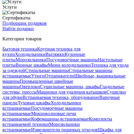
Услуги
Сертификаты
Подборщик подарков
Найти подарки
Категории товаров
Бытовая техника
Крупная техника для
кухни
Холодильники
Вытяжки
Кухонные
плиты
Морозильники
Посудомоечные машины
Настольные
плиты
Винные шкафы
Мини-холодильники
Техника для ухода
за одеждой
Стиральные машины
Стиральные машины
встраиваемые
Утюги
Отпариватели
Швейные, вышивальные
машины
Промышленные швейные
машины
Оверлоки
Сушильные машины, шкафы
Гладильные
системы, прессы
Машинки для удаления катышков
Сушилки
для обуви
Встраиваемая техника, оборудование
Варочные
панели
Духовые шкафы
Холодильники
встраиваемые
Посудомоечные машины
встраиваемые
Микроволновые печи
встраиваемые
Кофемашины встраиваемые
Комплекты
встраиваемой техники
Морозильники
встраиваемые
Измельчители пищевых отходов
Шкафы для