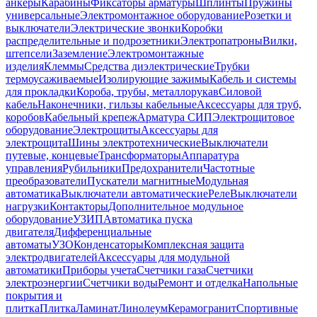
анкеры
Карабины
Фиксаторы арматуры
Шплинты
Пружины
универсальные
Электромонтажное оборудование
Розетки и
выключатели
Электрические звонки
Коробки
распределительные и подрозетники
Электропатроны
Вилки,
штепсели
Заземление
Электромонтажные
изделия
Клеммы
Средства диэлектрические
Трубки
термоусаживаемые
Изолирующие зажимы
Кабель и системы
для прокладки
Короба, трубы, металлорукав
Силовой
кабель
Наконечники, гильзы кабельные
Аксессуары для труб,
коробов
Кабельный крепеж
Арматура СИП
Электрощитовое
оборудование
Электрощиты
Аксессуары для
электрощита
Шины электротехнические
Выключатели
путевые, концевые
Трансформаторы
Аппаратура
управления
Рубильники
Предохранители
Частотные
преобразователи
Пускатели магнитные
Модульная
автоматика
Выключатели автоматические
Реле
Выключатели
нагрузки
Контакторы
Дополнительное модульное
оборудование
УЗИП
Автоматика пуска
двигателя
Дифференциальные
автоматы
УЗО
Конденсаторы
Комплексная защита
электродвигателей
Аксессуары для модульной
автоматики
Приборы учета
Счетчики газа
Счетчики
электроэнергии
Счетчики воды
Ремонт и отделка
Напольные
покрытия и
плитка
Плитка
Ламинат
Линолеум
Керамогранит
Спортивные