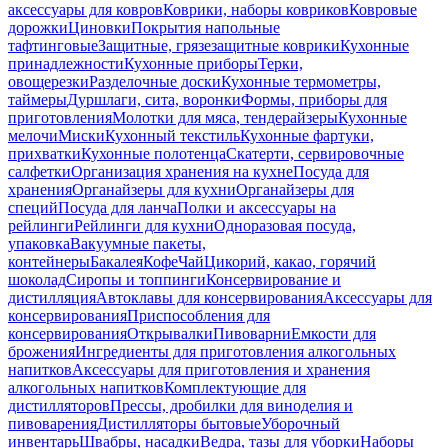
аксессуары для ковров
Коврики, наборы ковриков
Ковровые
дорожки
Циновки
Покрытия напольные
тафтинговые
Защитные, грязезащитные коврики
Кухонные
принадлежности
Кухонные приборы
Терки,
овощерезки
Разделочные доски
Кухонные термометры,
таймеры
Дуршлаги, сита, воронки
Формы, приборы для
приготовления
Молотки для мяса, тендерайзеры
Кухонные
мелочи
Миски
Кухонный текстиль
Кухонные фартуки,
прихватки
Кухонные полотенца
Скатерти, сервировочные
салфетки
Организация хранения на кухне
Посуда для
хранения
Органайзеры для кухни
Органайзеры для
специй
Посуда для ланча
Полки и аксессуары на
рейлинги
Рейлинги для кухни
Одноразовая посуда,
упаковка
Вакуумные пакеты,
контейнеры
Бакалея
Кофе
Чай
Цикорий, какао, горячий
шоколад
Сиропы и топпинги
Консервирование и
дистилляция
Автоклавы для консервирования
Аксессуары для
консервирования
Приспособления для
консервирования
Открывалки
Пивоварни
Емкости для
брожения
Ингредиенты для приготовления алкогольных
напитков
Аксессуары для приготовления и хранения
алкогольных напитков
Комплектующие для
дистилляторов
Прессы, дробилки для виноделия и
пивоварения
Дистилляторы бытовые
Уборочный
инвентарь
Швабры, насадки
Ведра, тазы для уборки
Наборы