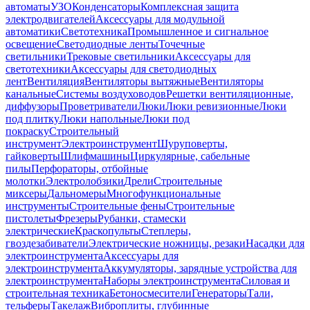
автоматы
УЗО
Конденсаторы
Комплексная защита
электродвигателей
Аксессуары для модульной
автоматики
Светотехника
Промышленное и сигнальное
освещение
Светодиодные ленты
Точечные
светильники
Трековые светильники
Аксессуары для
светотехники
Аксессуары для светодиодных
лент
Вентиляция
Вентиляторы вытяжные
Вентиляторы
канальные
Системы воздуховодов
Решетки вентиляционные,
диффузоры
Проветриватели
Люки
Люки ревизионные
Люки
под плитку
Люки напольные
Люки под
покраску
Строительный
инструмент
Электроинструмент
Шуруповерты,
гайковерты
Шлифмашины
Циркулярные, сабельные
пилы
Перфораторы, отбойные
молотки
Электролобзики
Дрели
Строительные
миксеры
Дальномеры
Многофункциональные
инструменты
Строительные фены
Строительные
пистолеты
Фрезеры
Рубанки, стамески
электрические
Краскопульты
Степлеры,
гвоздезабиватели
Электрические ножницы, резаки
Насадки для
электроинструмента
Аксессуары для
электроинструмента
Аккумуляторы, зарядные устройства для
электроинструмента
Наборы электроинструмента
Силовая и
строительная техника
Бетоносмесители
Генераторы
Тали,
тельферы
Такелаж
Виброплиты, глубинные