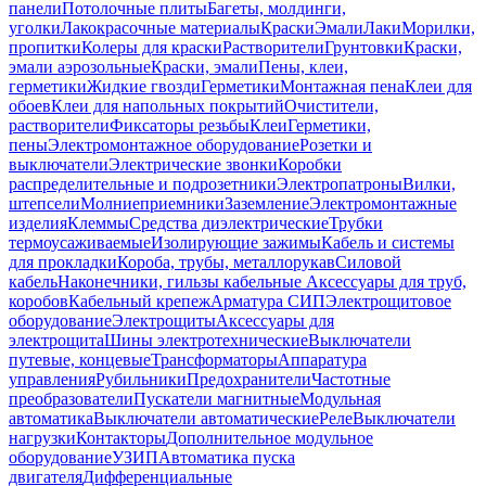
панели
Потолочные плиты
Багеты, молдинги,
уголки
Лакокрасочные материалы
Краски
Эмали
Лаки
Морилки,
пропитки
Колеры для краски
Растворители
Грунтовки
Краски,
эмали аэрозольные
Краски, эмали
Пены, клеи,
герметики
Жидкие гвозди
Герметики
Монтажная пена
Клеи для
обоев
Клеи для напольных покрытий
Очистители,
растворители
Фиксаторы резьбы
Клеи
Герметики,
пены
Электромонтажное оборудование
Розетки и
выключатели
Электрические звонки
Коробки
распределительные и подрозетники
Электропатроны
Вилки,
штепсели
Молниеприемники
Заземление
Электромонтажные
изделия
Клеммы
Средства диэлектрические
Трубки
термоусаживаемые
Изолирующие зажимы
Кабель и системы
для прокладки
Короба, трубы, металлорукав
Силовой
кабель
Наконечники, гильзы кабельные
Аксессуары для труб,
коробов
Кабельный крепеж
Арматура СИП
Электрощитовое
оборудование
Электрощиты
Аксессуары для
электрощита
Шины электротехнические
Выключатели
путевые, концевые
Трансформаторы
Аппаратура
управления
Рубильники
Предохранители
Частотные
преобразователи
Пускатели магнитные
Модульная
автоматика
Выключатели автоматические
Реле
Выключатели
нагрузки
Контакторы
Дополнительное модульное
оборудование
УЗИП
Автоматика пуска
двигателя
Дифференциальные