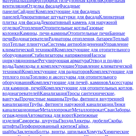
материалы
Шифер
Профнастил
Рулонная кровля
Кровельная
вентиляция
Отделка фасада
Фасадные
панели
Сайдинг
Комплектующие для фасадных
панелей
Декоративные штукатурки для фасада
Клинкерная
плитка для фасада
Декоративный камень для наружной
отделки
Отопление
Отопительные котлы
Газовые
колонки
Камины, печи-камины
Отопительные печи
Банные
печи
Водонагреватели
Радиаторы отопления, батареи
Теплый
пол
Теплые плинтусы
Системы антиобледенения
Управление
климатической техникой
Комплектующие для отопительного
оборудования
Стабилизаторы напряжения
Насосы
циркуляционные
Регулирующая арматура
Отвод и подвод
воды
Дымоходы и комплектующие
Управление климатической
техникой
Комплектующие для радиаторов
Комплектующие для
теплого пола
Топливо и аксессуары для отопительного
оборудования
Комплектующие для печей, каминов
Аксессуары
для каминов, печей
Комплектующие для отопительных котлов,
водонагревателей
Канализация
Тросы сантехнические,
вантузы
Прочистные машины
Трубы, фитинги внутренней
канализации
Трубы, фитинги наружной канализации
Люки
канализационные
Металлопрокат
Металлопрокат
Сваи
Заборы,
ограждения
Автоматика для ворот
Крепежные
изделия
Саморезы, шурупы
Гвозди
Анкеры, дюбели
Скобы,
штифты
Перфорированный крепеж
Гайки,
шайбы
Заклепки
Болты, винты, шпильки
Хомуты
Химические