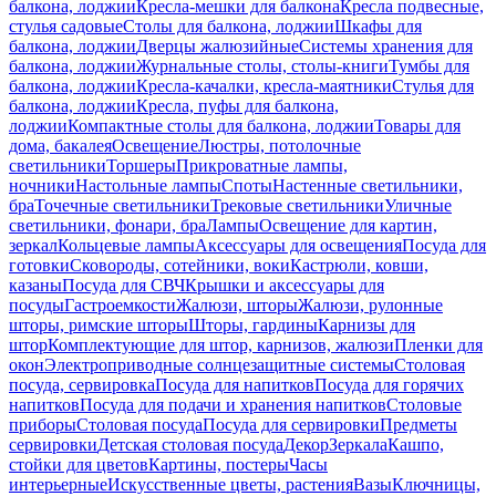
балкона, лоджии
Кресла-мешки для балкона
Кресла подвесные,
стулья садовые
Столы для балкона, лоджии
Шкафы для
балкона, лоджии
Дверцы жалюзийные
Системы хранения для
балкона, лоджии
Журнальные столы, столы-книги
Тумбы для
балкона, лоджии
Кресла-качалки, кресла-маятники
Стулья для
балкона, лоджии
Кресла, пуфы для балкона,
лоджии
Компактные столы для балкона, лоджии
Товары для
дома, бакалея
Освещение
Люстры, потолочные
светильники
Торшеры
Прикроватные лампы,
ночники
Настольные лампы
Споты
Настенные светильники,
бра
Точечные светильники
Трековые светильники
Уличные
светильники, фонари, бра
Лампы
Освещение для картин,
зеркал
Кольцевые лампы
Аксессуары для освещения
Посуда для
готовки
Сковороды, сотейники, воки
Кастрюли, ковши,
казаны
Посуда для СВЧ
Крышки и аксессуары для
посуды
Гастроемкости
Жалюзи, шторы
Жалюзи, рулонные
шторы, римские шторы
Шторы, гардины
Карнизы для
штор
Комплектующие для штор, карнизов, жалюзи
Пленки для
окон
Электроприводные солнцезащитные системы
Столовая
посуда, сервировка
Посуда для напитков
Посуда для горячих
напитков
Посуда для подачи и хранения напитков
Столовые
приборы
Столовая посуда
Посуда для сервировки
Предметы
сервировки
Детская столовая посуда
Декор
Зеркала
Кашпо,
стойки для цветов
Картины, постеры
Часы
интерьерные
Искусственные цветы, растения
Вазы
Ключницы,