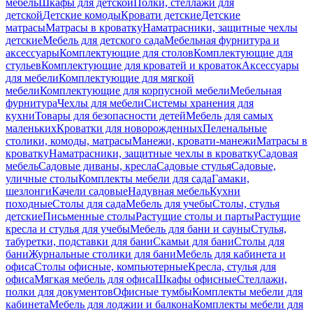
мебель
Шкафы для детской
Полки, стеллажи для
детской
Детские комоды
Кровати детские
Детские
матрасы
Матрасы в кроватку
Наматрасники, защитные чехлы
детские
Мебель для детского сада
Мебельная фурнитура и
аксессуары
Комплектующие для столов
Комплектующие для
стульев
Комплектующие для кроватей и кроваток
Аксессуары
для мебели
Комплектующие для мягкой
мебели
Комплектующие для корпусной мебели
Мебельная
фурнитура
Чехлы для мебели
Системы хранения для
кухни
Товары для безопасности детей
Мебель для самых
маленьких
Кроватки для новорожденных
Пеленальные
столики, комоды, матрасы
Манежи, кровати-манежи
Матрасы в
кроватку
Наматрасники, защитные чехлы в кроватку
Садовая
мебель
Садовые диваны, кресла
Садовые стулья
Садовые,
уличные столы
Комплекты мебели для сада
Гамаки,
шезлонги
Качели садовые
Надувная мебель
Кухни
походные
Столы для сада
Мебель для учебы
Столы, стулья
детские
Письменные столы
Растущие столы и парты
Растущие
кресла и стулья для учебы
Мебель для бани и сауны
Стулья,
табуретки, подставки для бани
Скамьи для бани
Столы для
бани
Журнальные столики для бани
Мебель для кабинета и
офиса
Столы офисные, компьютерные
Кресла, стулья для
офиса
Мягкая мебель для офиса
Шкафы офисные
Стеллажи,
полки для документов
Офисные тумбы
Комплекты мебели для
кабинета
Мебель для лоджии и балкона
Комплекты мебели для