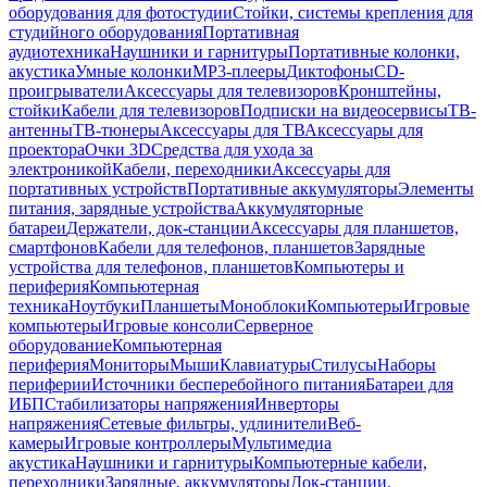
оборудования для фотостудии
Стойки, системы крепления для
студийного оборудования
Портативная
аудиотехника
Наушники и гарнитуры
Портативные колонки,
акустика
Умные колонки
MP3-плееры
Диктофоны
CD-
проигрыватели
Аксессуары для телевизоров
Кронштейны,
стойки
Кабели для телевизоров
Подписки на видеосервисы
ТВ-
антенны
ТВ-тюнеры
Аксессуары для ТВ
Аксессуары для
проектора
Очки 3D
Средства для ухода за
электроникой
Кабели, переходники
Аксессуары для
портативных устройств
Портативные аккумуляторы
Элементы
питания, зарядные устройства
Аккумуляторные
батареи
Держатели, док-станции
Аксессуары для планшетов,
смартфонов
Кабели для телефонов, планшетов
Зарядные
устройства для телефонов, планшетов
Компьютеры и
периферия
Компьютерная
техника
Ноутбуки
Планшеты
Моноблоки
Компьютеры
Игровые
компьютеры
Игровые консоли
Серверное
оборудование
Компьютерная
периферия
Мониторы
Мыши
Клавиатуры
Стилусы
Наборы
периферии
Источники бесперебойного питания
Батареи для
ИБП
Стабилизаторы напряжения
Инверторы
напряжения
Сетевые фильтры, удлинители
Веб-
камеры
Игровые контроллеры
Мультимедиа
акустика
Наушники и гарнитуры
Компьютерные кабели,
переходники
Зарядные, аккумуляторы
Док-станции,