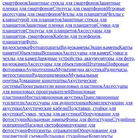
смартфонов
Защитные стекла для смартфонов
Защитные
пленки для смартфонов
Стилусы для смартфонов
Игровые
аксессуары для смартфонов
Чехлы для планшетов
Чехлы с
клавиатурой для планшетов
Защитные стекла для
планшетов
Защитные пленки для планшетов
Сумки для
планшетов
Стилусы для планшетов
Аксессуары для
планшетов, смартфонов
Кабели для телефонов,
планшетов
Фото,
видеосъемка
Фотоаппараты
Видеокамеры
Экшн-камеры
Карты
памяти
Объективы
Вспышки
Аксессуары для камер
Сумки и
чехлы для камер
Зарядные устройства, аккумуляторы для фото,
видеокамер
Аксессуары для объективов
Штативы
Цифровые
фоторамки
Аудиотехника
Мультимедиа акустика
Радиочасы,
метеостанции
Радиоприемники
Музыкальные
центры
Домашние кинотеатры
Акустические
системы
Проигрыватели виниловых пластинок
Аксессуары
для виниловых проигрывателей
Виниловые
пластинки
Инсталляционная акустика
Трансляционные
усилители
Аксессуары для аудиотехники
Комплектующие для
акустики
Акустические кабели
Подставки, стойки для
акустики
Сумки, чехлы для акустики
Оборудование для
фотостудии
Кольцевые лампы
Фоны для фотостудии
Студийное
освещение
Насадки светоформирующие для
фотостудии
Фотозонты, отражатели
Оборудование для
предметной съемки
Вспышки студийные
Комплекты