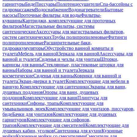
гарнитуры
Биде
Писсуары
Полотенцесушители
Спа-бассейны с
гидромассажем
Водоснабжение
Водонагреватели
Бытовые
насосы
Проточные фильтры для воды
Фильтры-
кувшины
Картриджи, комплектующие для проточных
фильтров
Магистральные фильтры, системы
сантехнические
Аксессуары для магистральных фильтров,
систем сантехнических
Трубы полипропиленовые
Фитинги
полипропиленовые
Расширительные баки,
гидроаккумуляторы
Обустройство ванной комнаты и
туалета
Мебель для ванной
Зеркала для ванной
Аксессуары для
ванной и туалета
Сиденья и чехлы для унитаза
Шторки,
карнизы для ванны
Стеклянные, пластиковые шторки для
ванны
Наборы для ванной и туалета
Зеркала
косметические
Сиденья для ванны
Коврики для ванной и
туалета
Экран-дверки в туалет
Комплектующие для мебели в
ванную
Комплектующие для сантехники
Экраны для ванн,
душевых поддонов
Опоры для ванн, душевых
поддонов
Комплектующие для ванн
Плинтусы для
сантехники
Сифоны, трапы
Комплектующие для
умывальников, моек
Комплектующие для унитазов, писсуаров,
биде
Бачки для унитазов
Комплектующие для душевых
гарнитуров
Комплектующие для сифонов,
трапов
Комплектующие для смесителей
Комплектующие для
душевых кабин, уголков
Сантехника для кухни
Кухонные
мойки
Кухонные мойки со смесителями
Смесители для