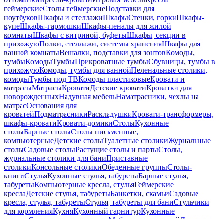
геймерские
Столы геймерские
Подставки для
ноутбуков
Шкафы и стеллажи
Шкафы
Стенки, горки
Шкафы-
купе
Шкафы-гармошки
Шкафы-пеналы для жилой
комнаты
Шкафы с витриной, буфеты
Шкафы, секции в
прихожую
Полки, стеллажи, системы хранения
Шкафы для
ванной комнаты
Вешалки, подставки для зонтов
Комоды,
тумбы
Комоды
Тумбы
Прикроватные тумбы
Обувницы, тумбы в
прихожую
Комоды, тумбы для ванной
Пеленальные столики,
комоды
Тумбы под ТВ
Комоды пластиковые
Кровати и
матрасы
Матрасы
Кровати
Детские кровати
Кроватки для
новорожденных
Надувная мебель
Наматрасники, чехлы на
матрас
Основания для
кроватей
Подматрасники
Раскладушки
Кровати-трансформеры,
шкафы-кровати
Кровати-домики
Столы
Кухонные
столы
Барные столы
Столы письменные,
компьютерные
Детские столы
Туалетные столики
Журнальные
столы
Садовые столы
Растущие столы и парты
Столы,
журнальные столики для бани
Приставные
столики
Консольные столики
Обеденные группы
Столы-
книги
Стулья
Кухонные стулья, табуреты
Барные стулья,
табуреты
Компьютерные кресла, стулья
Геймерские
кресла
Детские стулья, табуреты
Банкетки, скамьи
Садовые
кресла, стулья, табуреты
Стулья, табуреты для бани
Стульчики
для кормления
Кухня
Кухонный гарнитур
Кухонные