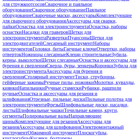
для стружкоотсосов
Сварочное и паяльное
оборудование
Сварочное оборудование
Паяльное
оборудование
Сварочные маски, аксессуары
Комплектующие
для сварочного оборудования
Аксессуары для сварки,
пайки
Оснастка для электроинструмента
Оснастка, наборы
оснастки
Насадки для граверов
Щетки для
электроинструмента
Развертки
Пуансоны
Щетки для
электродвигателей
Слесарный инструмент
Наборы
инструментов
Головки, биты
Гаечные ключи
Отвертки, наборы
отверток
Ножницы слесарные
Клещи строительные
Зубила,
керны, выколотки
Щетки слесарные
Оснастка и аксессуары для
бурения и сверления
Сверла, буры, зенкеры
Коронки
Зубила для
электроинструмента
Аксессуары для бурения и
сверления
Столярный инструмент
Тиски, струбцины,
гейферные зажимы
Ручные пилы, ножовки
Молотки, кувалды,
киянки
Напильники
Ручные стамески
Рубанки, рашпили
ручные
Оснастка и аксессуары для резания и
шлифования
Отрезные, пильные диски
Пильные полотна для
электроинструмента
Фрезы
Шлифовальные диски, насадки,
листы
Шлифовальные чашки
Точильные камни, круги,
сегменты
Полировальные валы
Направляющие
шины
Комплектующие для резания
Аксессуары для
резания
Аксессуары для шлифования
Электромонтажный
инструмент
Обжимной инструмент
Плоскогубцы,
круглогубцы
Кусачки, болторезы,