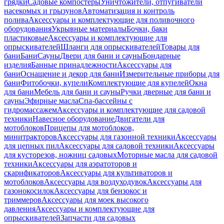
грядки
Садовые компостеры
Уничтожители, отпугиватели
насекомых и грызунов
Автоматизация и контроль
полива
Аксессуары и комплектующие для поливочного
оборудования
Укрывные материалы
Бочки, баки
пластиковые
Аксессуары и комплектующие для
опрыскивателей
Шланги для опрыскивателей
Товары для
бани
Бани
Сауны
Двери для бани и сауны
Бондарные
изделия
Банные принадлежности
Аксессуары для
бани
Оснащение и декор для бани
Измерительные приборы для
бани
Фитобочки, купели
Комплектующие для купелей
Окна
для бани
Мебель для бани и сауны
Ручки дверные для бани и
сауны
Эфирные масла
Спа-бассейны с
гидромассажем
Аксессуары и комплектующие для садовой
техники
Навесное оборудование
Двигатели для
мотоблоков
Прицепы для мотоблоков,
минитракторов
Аксессуары для газонной техники
Аксессуары
для цепных пил
Аксессуары для садовой техники
Аксессуары
для кусторезов, ножниц садовых
Моторные масла для садовой
техники
Аксессуары для аэратоторов и
скарификаторов
Аксессуары для культиваторов и
мотоблоков
Аксессуары для воздуходувок
Аксессуары для
газонокосилок
Аксессуары для бензокос и
триммеров
Аксессуары для моек высокого
давления
Аксессуары и комплектующие для
опрыскивателей
Запчасти для садовых