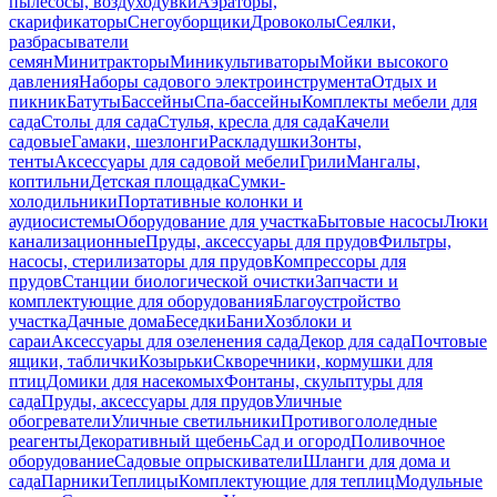
пылесосы, воздуходувки
Аэраторы,
скарификаторы
Снегоуборщики
Дровоколы
Сеялки,
разбрасыватели
семян
Минитракторы
Миникультиваторы
Мойки высокого
давления
Наборы садового электроинструмента
Отдых и
пикник
Батуты
Бассейны
Спа-бассейны
Комплекты мебели для
сада
Столы для сада
Стулья, кресла для сада
Качели
садовые
Гамаки, шезлонги
Раскладушки
Зонты,
тенты
Аксессуары для садовой мебели
Грили
Мангалы,
коптильни
Детская площадка
Сумки-
холодильники
Портативные колонки и
аудиосистемы
Оборудование для участка
Бытовые насосы
Люки
канализационные
Пруды, аксессуары для прудов
Фильтры,
насосы, стерилизаторы для прудов
Компрессоры для
прудов
Станции биологической очистки
Запчасти и
комплектующие для оборудования
Благоустройство
участка
Дачные дома
Беседки
Бани
Хозблоки и
сараи
Аксессуары для озеленения сада
Декор для сада
Почтовые
ящики, таблички
Козырьки
Скворечники, кормушки для
птиц
Домики для насекомых
Фонтаны, скульптуры для
сада
Пруды, аксессуары для прудов
Уличные
обогреватели
Уличные светильники
Противогололедные
реагенты
Декоративный щебень
Сад и огород
Поливочное
оборудование
Садовые опрыскиватели
Шланги для дома и
сада
Парники
Теплицы
Комплектующие для теплиц
Модульные