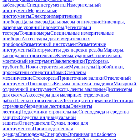
кабелерезы
Специнструменты
Измерительный
инструмент
Мерительные
инструменты
Электроизмерительные
приборы
Дальномеры
Дальномеры оптические
Нивелиры,
лазерные уровни
Пирометры
Детекторы и
тестеры
Толщиномеры
Специальные измерительные
приборы
Аксессуары для измерительных
приборов
Разметочный инструмент
Разметочные
инструменты
Инструменты для нарезки резьбы
Маркеры,
карандаши строительные
Клейма ударные
Строительно-
монтажный инструмент
Заклепочники
Труборезы,
трубогибы
Ножи строительные
Мультитулы
Пробойники,
просекатели отверстий
Ломы
Степлеры
механические
Стеклорезы
Прикаточные валики
Отделочный
инструмент
Плиткорезы
Кельмы, шпатели, гладилки
Малярный,
отделочный инструмент
Скотч, ленты малярные
Диспенсеры
для скотча
Аксессуары для малярных, отделочных
работ
Пленки строительные
Лестницы и стремянки
Лестницы,
стремянки
Чердачные лестницы
Элементы
лестниц
Подъемники строительные
Спецодежда и средства
защиты
Средства индивидуальной
защиты
Огнетушители
Сумки, пояса для
инструментов
Производственная
одежда
Спецодежда
Спецобувь
Организация рабочего
пространства
Фонари, прожекторы
Кейсы, ящики для