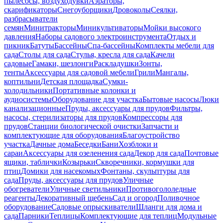
пылесосы, воздуходувки
Аэраторы,
скарификаторы
Снегоуборщики
Дровоколы
Сеялки,
разбрасыватели
семян
Минитракторы
Миникультиваторы
Мойки высокого
давления
Наборы садового электроинструмента
Отдых и
пикник
Батуты
Бассейны
Спа-бассейны
Комплекты мебели для
сада
Столы для сада
Стулья, кресла для сада
Качели
садовые
Гамаки, шезлонги
Раскладушки
Зонты,
тенты
Аксессуары для садовой мебели
Грили
Мангалы,
коптильни
Детская площадка
Сумки-
холодильники
Портативные колонки и
аудиосистемы
Оборудование для участка
Бытовые насосы
Люки
канализационные
Пруды, аксессуары для прудов
Фильтры,
насосы, стерилизаторы для прудов
Компрессоры для
прудов
Станции биологической очистки
Запчасти и
комплектующие для оборудования
Благоустройство
участка
Дачные дома
Беседки
Бани
Хозблоки и
сараи
Аксессуары для озеленения сада
Декор для сада
Почтовые
ящики, таблички
Козырьки
Скворечники, кормушки для
птиц
Домики для насекомых
Фонтаны, скульптуры для
сада
Пруды, аксессуары для прудов
Уличные
обогреватели
Уличные светильники
Противогололедные
реагенты
Декоративный щебень
Сад и огород
Поливочное
оборудование
Садовые опрыскиватели
Шланги для дома и
сада
Парники
Теплицы
Комплектующие для теплиц
Модульные