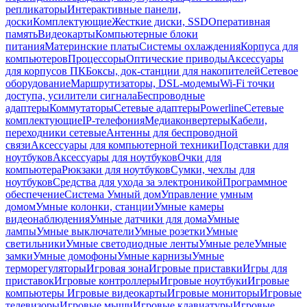
репликаторы
Интерактивные панели,
доски
Комплектующие
Жесткие диски, SSD
Оперативная
память
Видеокарты
Компьютерные блоки
питания
Материнские платы
Системы охлаждения
Корпуса для
компьютеров
Процессоры
Оптические приводы
Аксессуары
для корпусов ПК
Боксы, док-станции для накопителей
Сетевое
оборудование
Маршрутизаторы, DSL-модемы
Wi-Fi точки
доступа, усилители сигнала
Беспроводные
адаптеры
Коммутаторы
Сетевые адаптеры
Powerline
Сетевые
комплектующие
IP-телефония
Медиаконвертеры
Кабели,
переходники сетевые
Антенны для беспроводной
связи
Аксессуары для компьютерной техники
Подставки для
ноутбуков
Аксессуары для ноутбуков
Очки для
компьютера
Рюкзаки для ноутбуков
Сумки, чехлы для
ноутбуков
Средства для ухода за электроникой
Программное
обеспечение
Система Умный дом
Управление умным
домом
Умные колонки, станции
Умные камеры
видеонаблюдения
Умные датчики для дома
Умные
лампы
Умные выключатели
Умные розетки
Умные
светильники
Умные светодиодные ленты
Умные реле
Умные
замки
Умные домофоны
Умные карнизы
Умные
терморегуляторы
Игровая зона
Игровые приставки
Игры для
приставок
Игровые контроллеры
Игровые ноутбуки
Игровые
компьютеры
Игровые видеокарты
Игровые мониторы
Игровые
телевизоры
Игровые мыши
Игровые клавиатуры
Игровые