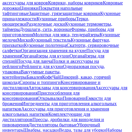
аксессуары для ковров
Коврики, наборы ковриков
Ковровые
дорожки
Циновки
Покрытия напольные
тафтинговые
Защитные, грязезащитные коврики
Кухонные
принадлежности
Кухонные приборы
Терки,
овощерезки
Разделочные доски
Кухонные термометры,
таймеры
Дуршлаги, сита, воронки
Формы, приборы для
приготовления
Молотки для мяса, тендерайзеры
Кухонные
мелочи
Миски
Кухонный текстиль
Кухонные фартуки,
прихватки
Кухонные полотенца
Скатерти, сервировочные
салфетки
Организация хранения на кухне
Посуда для
хранения
Органайзеры для кухни
Органайзеры для
специй
Посуда для ланча
Полки и аксессуары на
рейлинги
Рейлинги для кухни
Одноразовая посуда,
упаковка
Вакуумные пакеты,
контейнеры
Бакалея
Кофе
Чай
Цикорий, какао, горячий
шоколад
Сиропы и топпинги
Консервирование и
дистилляция
Автоклавы для консервирования
Аксессуары для
консервирования
Приспособления для
консервирования
Открывалки
Пивоварни
Емкости для
брожения
Ингредиенты для приготовления алкогольных
напитков
Аксессуары для приготовления и хранения
алкогольных напитков
Комплектующие для
дистилляторов
Прессы, дробилки для виноделия и
пивоварения
Дистилляторы бытовые
Уборочный
инвентарь
Швабры, насадки
Ведра, тазы для уборки
Наборы