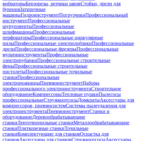
вибраторы
Бензорезы, резчики швов
Стойки, дрели для
бурения
Затирочные
машины
Гидроинструмент
Погрузчики
Профессиональный
инструмент
Профессиональные
шуруповерты
Профессиональные
шлифмашины
Профессиональные
перфораторы
Профессиональные циркулярные
пилы
Профессиональные электролобзики
Профессиональные
дрели
Профессиональные фрезеры
Профессиональные
мультиинструменты
Профессиональные
электрорубанки
Профессиональные строительные
фены
Профессиональные строительные
пистолеты
Профессиональные точильные
станки
Профессиональные
электроножницы
Пневмоинструмент
Наборы
профессионального электроинструмента
Строительное
оборудование
Компрессоры
Тепловые пушки
Пылесосы
профессиональные
Стружкоотсосы
Домкраты
Аксессуары для
компрессоров, пневмосистем
Системы пылеудаления для
электроинструмента
Пневмоинструмент
Станки и
оборудование
Деревообрабатывающие
станки
Ленточнопильные станки
Металлообрабатывающие
станки
Плиткорезные станки
Точильные
станки
Комплектующие для станков
Оснастка для
станков
Аксессуары для станков
Стружкоотсосы
Аксессуары