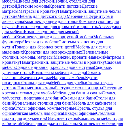
мебель
Шкафы для детской
Полки, стеллажи для
детской
Детские комоды
Кровати детские
Детские
матрасы
Матрасы в кроватку
Наматрасники, защитные чехлы
детские
Мебель для детского сада
Мебельная фурнитура и
аксессуары
Комплектующие для столов
Комплектующие для
стульев
Комплектующие для кроватей и кроваток
Аксессуары
для мебели
Комплектующие для мягкой
мебели
Комплектующие для корпусной мебели
Мебельная
фурнитура
Чехлы для мебели
Системы хранения для
кухни
Товары для безопасности детей
Мебель для самых
маленьких
Кроватки для новорожденных
Пеленальные
столики, комоды, матрасы
Манежи, кровати-манежи
Матрасы в
кроватку
Наматрасники, защитные чехлы в кроватку
Садовая
мебель
Садовые диваны, кресла
Садовые стулья
Садовые,
уличные столы
Комплекты мебели для сада
Гамаки,
шезлонги
Качели садовые
Надувная мебель
Кухни
походные
Столы для сада
Мебель для учебы
Столы, стулья
детские
Письменные столы
Растущие столы и парты
Растущие
кресла и стулья для учебы
Мебель для бани и сауны
Стулья,
табуретки, подставки для бани
Скамьи для бани
Столы для
бани
Журнальные столики для бани
Мебель для кабинета и
офиса
Столы офисные, компьютерные
Кресла, стулья для
офиса
Мягкая мебель для офиса
Шкафы офисные
Стеллажи,
полки для документов
Офисные тумбы
Комплекты мебели для
кабинета
Мебель для лоджии и балкона
Комплекты мебели для