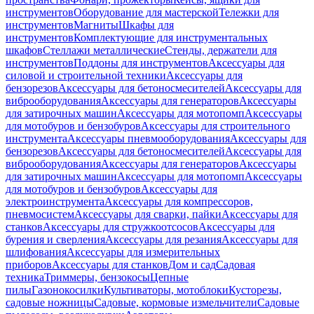
инструментов
Оборудование для мастерской
Тележки для
инструментов
Магниты
Шкафы для
инструментов
Комплектующие для инструментальных
шкафов
Стеллажи металлические
Стенды, держатели для
инструментов
Поддоны для инструментов
Аксессуары для
силовой и строительной техники
Аксессуары для
бензорезов
Аксессуары для бетоносмесителей
Аксессуары для
виброоборудования
Аксессуары для генераторов
Аксессуары
для затирочных машин
Аксессуары для мотопомп
Аксессуары
для мотобуров и бензобуров
Аксессуары для строительного
инструмента
Аксессуары пневмооборудования
Аксессуары для
бензорезов
Аксессуары для бетоносмесителей
Аксессуары для
виброоборудования
Аксессуары для генераторов
Аксессуары
для затирочных машин
Аксессуары для мотопомп
Аксессуары
для мотобуров и бензобуров
Аксессуары для
электроинструмента
Аксессуары для компрессоров,
пневмосистем
Аксессуары для сварки, пайки
Аксессуары для
станков
Аксессуары для стружкоотсосов
Аксессуары для
бурения и сверления
Аксессуары для резания
Аксессуары для
шлифования
Аксессуары для измерительных
приборов
Аксессуары для станков
Дом и сад
Садовая
техника
Триммеры, бензокосы
Цепные
пилы
Газонокосилки
Культиваторы, мотоблоки
Кусторезы,
садовые ножницы
Садовые, кормовые измельчители
Садовые