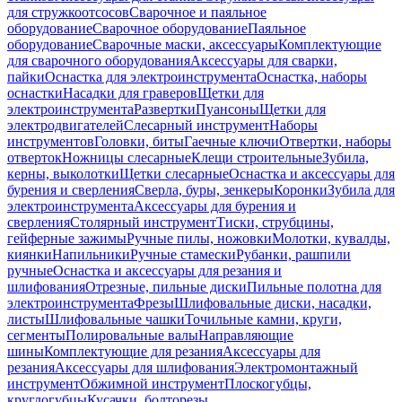
для стружкоотсосов
Сварочное и паяльное
оборудование
Сварочное оборудование
Паяльное
оборудование
Сварочные маски, аксессуары
Комплектующие
для сварочного оборудования
Аксессуары для сварки,
пайки
Оснастка для электроинструмента
Оснастка, наборы
оснастки
Насадки для граверов
Щетки для
электроинструмента
Развертки
Пуансоны
Щетки для
электродвигателей
Слесарный инструмент
Наборы
инструментов
Головки, биты
Гаечные ключи
Отвертки, наборы
отверток
Ножницы слесарные
Клещи строительные
Зубила,
керны, выколотки
Щетки слесарные
Оснастка и аксессуары для
бурения и сверления
Сверла, буры, зенкеры
Коронки
Зубила для
электроинструмента
Аксессуары для бурения и
сверления
Столярный инструмент
Тиски, струбцины,
гейферные зажимы
Ручные пилы, ножовки
Молотки, кувалды,
киянки
Напильники
Ручные стамески
Рубанки, рашпили
ручные
Оснастка и аксессуары для резания и
шлифования
Отрезные, пильные диски
Пильные полотна для
электроинструмента
Фрезы
Шлифовальные диски, насадки,
листы
Шлифовальные чашки
Точильные камни, круги,
сегменты
Полировальные валы
Направляющие
шины
Комплектующие для резания
Аксессуары для
резания
Аксессуары для шлифования
Электромонтажный
инструмент
Обжимной инструмент
Плоскогубцы,
круглогубцы
Кусачки, болторезы,