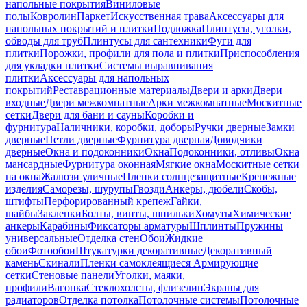
напольные покрытия
Виниловые
полы
Ковролин
Паркет
Искусственная трава
Аксессуары для
напольных покрытий и плитки
Подложка
Плинтусы, уголки,
обводы для труб
Плинтусы для сантехники
Фуги для
плитки
Порожки, профили для пола и плитки
Приспособления
для укладки плитки
Системы выравнивания
плитки
Аксессуары для напольных
покрытий
Реставрационные материалы
Двери и арки
Двери
входные
Двери межкомнатные
Арки межкомнатные
Москитные
сетки
Двери для бани и сауны
Коробки и
фурнитура
Наличники, коробки, доборы
Ручки дверные
Замки
дверные
Петли дверные
Фурнитура дверная
Доводчики
дверные
Окна и подоконники
Окна
Подоконники, отливы
Окна
мансардные
Фурнитура оконная
Мягкие окна
Москитные сетки
на окна
Жалюзи уличные
Пленки солнцезащитные
Крепежные
изделия
Саморезы, шурупы
Гвозди
Анкеры, дюбели
Скобы,
штифты
Перфорированный крепеж
Гайки,
шайбы
Заклепки
Болты, винты, шпильки
Хомуты
Химические
анкеры
Карабины
Фиксаторы арматуры
Шплинты
Пружины
универсальные
Отделка стен
Обои
Жидкие
обои
Фотообои
Штукатурки декоративные
Декоративный
камень
Скинали
Пленки самоклеящиеся
Армирующие
сетки
Стеновые панели
Уголки, маяки,
профили
Вагонка
Стеклохолсты, флизелин
Экраны для
радиаторов
Отделка потолка
Потолочные системы
Потолочные