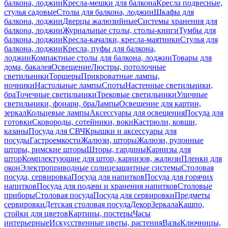
балкона, лоджии
Кресла-мешки для балкона
Кресла подвесные,
стулья садовые
Столы для балкона, лоджии
Шкафы для
балкона, лоджии
Дверцы жалюзийные
Системы хранения для
балкона, лоджии
Журнальные столы, столы-книги
Тумбы для
балкона, лоджии
Кресла-качалки, кресла-маятники
Стулья для
балкона, лоджии
Кресла, пуфы для балкона,
лоджии
Компактные столы для балкона, лоджии
Товары для
дома, бакалея
Освещение
Люстры, потолочные
светильники
Торшеры
Прикроватные лампы,
ночники
Настольные лампы
Споты
Настенные светильники,
бра
Точечные светильники
Трековые светильники
Уличные
светильники, фонари, бра
Лампы
Освещение для картин,
зеркал
Кольцевые лампы
Аксессуары для освещения
Посуда для
готовки
Сковороды, сотейники, воки
Кастрюли, ковши,
казаны
Посуда для СВЧ
Крышки и аксессуары для
посуды
Гастроемкости
Жалюзи, шторы
Жалюзи, рулонные
шторы, римские шторы
Шторы, гардины
Карнизы для
штор
Комплектующие для штор, карнизов, жалюзи
Пленки для
окон
Электроприводные солнцезащитные системы
Столовая
посуда, сервировка
Посуда для напитков
Посуда для горячих
напитков
Посуда для подачи и хранения напитков
Столовые
приборы
Столовая посуда
Посуда для сервировки
Предметы
сервировки
Детская столовая посуда
Декор
Зеркала
Кашпо,
стойки для цветов
Картины, постеры
Часы
интерьерные
Искусственные цветы, растения
Вазы
Ключницы,