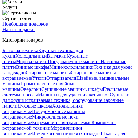
Услуги
Сертификаты
Подборщик подарков
Найти подарки
Категории товаров
Бытовая техника
Крупная техника для
кухни
Холодильники
Вытяжки
Кухонные
плиты
Морозильники
Посудомоечные машины
Настольные
плиты
Винные шкафы
Мини-холодильники
Техника для ухода
за одеждой
Стиральные машины
Стиральные машины
встраиваемые
Утюги
Отпариватели
Швейные, вышивальные
машины
Промышленные швейные
машины
Оверлоки
Сушильные машины, шкафы
Гладильные
системы, прессы
Машинки для удаления катышков
Сушилки
для обуви
Встраиваемая техника, оборудование
Варочные
панели
Духовые шкафы
Холодильники
встраиваемые
Посудомоечные машины
встраиваемые
Микроволновые печи
встраиваемые
Кофемашины встраиваемые
Комплекты
встраиваемой техники
Морозильники
встраиваемые
Измельчители пищевых отходов
Шкафы для