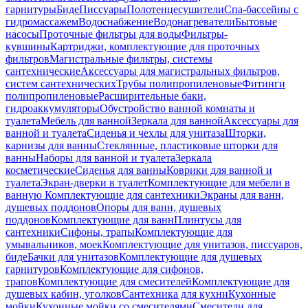
гарнитуры
Биде
Писсуары
Полотенцесушители
Спа-бассейны с
гидромассажем
Водоснабжение
Водонагреватели
Бытовые
насосы
Проточные фильтры для воды
Фильтры-
кувшины
Картриджи, комплектующие для проточных
фильтров
Магистральные фильтры, системы
сантехнические
Аксессуары для магистральных фильтров,
систем сантехнических
Трубы полипропиленовые
Фитинги
полипропиленовые
Расширительные баки,
гидроаккумуляторы
Обустройство ванной комнаты и
туалета
Мебель для ванной
Зеркала для ванной
Аксессуары для
ванной и туалета
Сиденья и чехлы для унитаза
Шторки,
карнизы для ванны
Стеклянные, пластиковые шторки для
ванны
Наборы для ванной и туалета
Зеркала
косметические
Сиденья для ванны
Коврики для ванной и
туалета
Экран-дверки в туалет
Комплектующие для мебели в
ванную
Комплектующие для сантехники
Экраны для ванн,
душевых поддонов
Опоры для ванн, душевых
поддонов
Комплектующие для ванн
Плинтусы для
сантехники
Сифоны, трапы
Комплектующие для
умывальников, моек
Комплектующие для унитазов, писсуаров,
биде
Бачки для унитазов
Комплектующие для душевых
гарнитуров
Комплектующие для сифонов,
трапов
Комплектующие для смесителей
Комплектующие для
душевых кабин, уголков
Сантехника для кухни
Кухонные
мойки
Кухонные мойки со смесителями
Смесители для