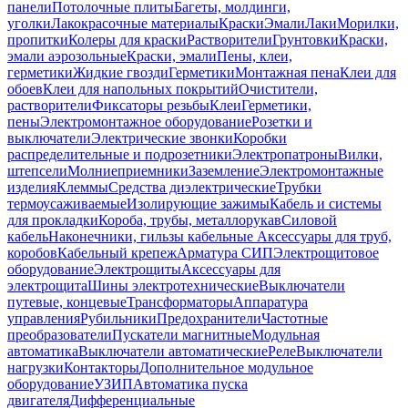
панели
Потолочные плиты
Багеты, молдинги,
уголки
Лакокрасочные материалы
Краски
Эмали
Лаки
Морилки,
пропитки
Колеры для краски
Растворители
Грунтовки
Краски,
эмали аэрозольные
Краски, эмали
Пены, клеи,
герметики
Жидкие гвозди
Герметики
Монтажная пена
Клеи для
обоев
Клеи для напольных покрытий
Очистители,
растворители
Фиксаторы резьбы
Клеи
Герметики,
пены
Электромонтажное оборудование
Розетки и
выключатели
Электрические звонки
Коробки
распределительные и подрозетники
Электропатроны
Вилки,
штепсели
Молниеприемники
Заземление
Электромонтажные
изделия
Клеммы
Средства диэлектрические
Трубки
термоусаживаемые
Изолирующие зажимы
Кабель и системы
для прокладки
Короба, трубы, металлорукав
Силовой
кабель
Наконечники, гильзы кабельные
Аксессуары для труб,
коробов
Кабельный крепеж
Арматура СИП
Электрощитовое
оборудование
Электрощиты
Аксессуары для
электрощита
Шины электротехнические
Выключатели
путевые, концевые
Трансформаторы
Аппаратура
управления
Рубильники
Предохранители
Частотные
преобразователи
Пускатели магнитные
Модульная
автоматика
Выключатели автоматические
Реле
Выключатели
нагрузки
Контакторы
Дополнительное модульное
оборудование
УЗИП
Автоматика пуска
двигателя
Дифференциальные