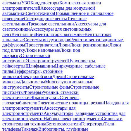
автоматы
УЗО
Конденсаторы
Комплексная защита
электродвигателей
Аксессуары для модульной
автоматики
Светотехника
Промышленное и сигнальное
освещение
Светодиодные ленты
Точечные
светильники
Трековые светильники
Аксессуары для
светотехники
Аксессуары для светодиодных
лент
Вентиляция
Вентиляторы вытяжные
Вентиляторы
канальные
Системы воздуховодов
Решетки вентиляционные,
диффузоры
Проветриватели
Люки
Люки ревизионные
Люки
под плитку
Люки напольные
Люки под
покраску
Строительный
инструмент
Электроинструмент
Шуруповерты,
гайковерты
Шлифмашины
Циркулярные, сабельные
пилы
Перфораторы, отбойные
молотки
Электролобзики
Дрели
Строительные
миксеры
Дальномеры
Многофункциональные
инструменты
Строительные фены
Строительные
пистолеты
Фрезеры
Рубанки, стамески
электрические
Краскопульты
Степлеры,
гвоздезабиватели
Электрические ножницы, резаки
Насадки для
электроинструмента
Аксессуары для
электроинструмента
Аккумуляторы, зарядные устройства для
электроинструмента
Наборы электроинструмента
Силовая и
строительная техника
Бетоносмесители
Генераторы
Тали,
тельферы
Такелаж
Виброплиты, глубинные