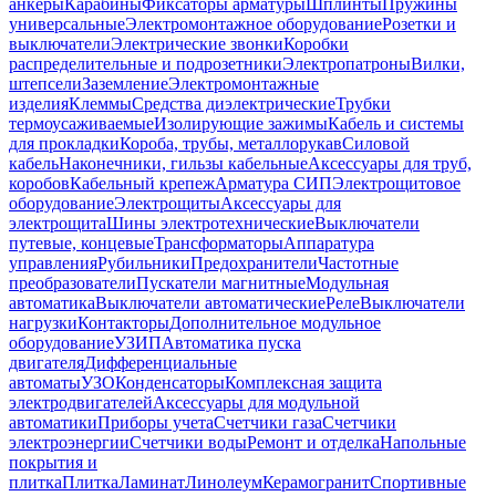
анкеры
Карабины
Фиксаторы арматуры
Шплинты
Пружины
универсальные
Электромонтажное оборудование
Розетки и
выключатели
Электрические звонки
Коробки
распределительные и подрозетники
Электропатроны
Вилки,
штепсели
Заземление
Электромонтажные
изделия
Клеммы
Средства диэлектрические
Трубки
термоусаживаемые
Изолирующие зажимы
Кабель и системы
для прокладки
Короба, трубы, металлорукав
Силовой
кабель
Наконечники, гильзы кабельные
Аксессуары для труб,
коробов
Кабельный крепеж
Арматура СИП
Электрощитовое
оборудование
Электрощиты
Аксессуары для
электрощита
Шины электротехнические
Выключатели
путевые, концевые
Трансформаторы
Аппаратура
управления
Рубильники
Предохранители
Частотные
преобразователи
Пускатели магнитные
Модульная
автоматика
Выключатели автоматические
Реле
Выключатели
нагрузки
Контакторы
Дополнительное модульное
оборудование
УЗИП
Автоматика пуска
двигателя
Дифференциальные
автоматы
УЗО
Конденсаторы
Комплексная защита
электродвигателей
Аксессуары для модульной
автоматики
Приборы учета
Счетчики газа
Счетчики
электроэнергии
Счетчики воды
Ремонт и отделка
Напольные
покрытия и
плитка
Плитка
Ламинат
Линолеум
Керамогранит
Спортивные