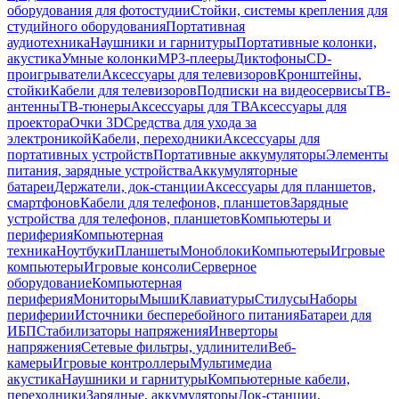
оборудования для фотостудии
Стойки, системы крепления для
студийного оборудования
Портативная
аудиотехника
Наушники и гарнитуры
Портативные колонки,
акустика
Умные колонки
MP3-плееры
Диктофоны
CD-
проигрыватели
Аксессуары для телевизоров
Кронштейны,
стойки
Кабели для телевизоров
Подписки на видеосервисы
ТВ-
антенны
ТВ-тюнеры
Аксессуары для ТВ
Аксессуары для
проектора
Очки 3D
Средства для ухода за
электроникой
Кабели, переходники
Аксессуары для
портативных устройств
Портативные аккумуляторы
Элементы
питания, зарядные устройства
Аккумуляторные
батареи
Держатели, док-станции
Аксессуары для планшетов,
смартфонов
Кабели для телефонов, планшетов
Зарядные
устройства для телефонов, планшетов
Компьютеры и
периферия
Компьютерная
техника
Ноутбуки
Планшеты
Моноблоки
Компьютеры
Игровые
компьютеры
Игровые консоли
Серверное
оборудование
Компьютерная
периферия
Мониторы
Мыши
Клавиатуры
Стилусы
Наборы
периферии
Источники бесперебойного питания
Батареи для
ИБП
Стабилизаторы напряжения
Инверторы
напряжения
Сетевые фильтры, удлинители
Веб-
камеры
Игровые контроллеры
Мультимедиа
акустика
Наушники и гарнитуры
Компьютерные кабели,
переходники
Зарядные, аккумуляторы
Док-станции,