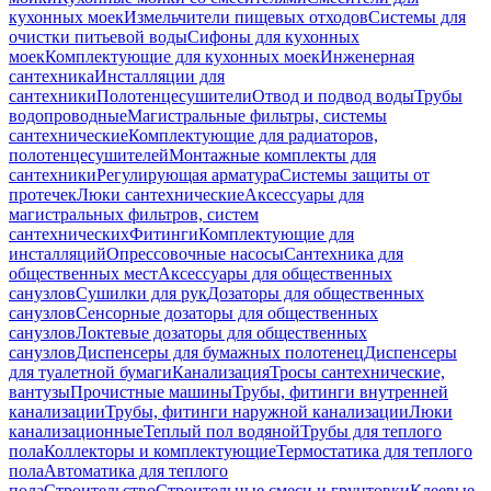
кухонных моек
Измельчители пищевых отходов
Системы для
очистки питьевой воды
Сифоны для кухонных
моек
Комплектующие для кухонных моек
Инженерная
сантехника
Инсталляции для
сантехники
Полотенцесушители
Отвод и подвод воды
Трубы
водопроводные
Магистральные фильтры, системы
сантехнические
Комплектующие для радиаторов,
полотенцесушителей
Монтажные комплекты для
сантехники
Регулирующая арматура
Системы защиты от
протечек
Люки сантехнические
Аксессуары для
магистральных фильтров, систем
сантехнических
Фитинги
Комплектующие для
инсталляций
Опрессовочные насосы
Сантехника для
общественных мест
Аксессуары для общественных
санузлов
Сушилки для рук
Дозаторы для общественных
санузлов
Сенсорные дозаторы для общественных
санузлов
Локтевые дозаторы для общественных
санузлов
Диспенсеры для бумажных полотенец
Диспенсеры
для туалетной бумаги
Канализация
Тросы сантехнические,
вантузы
Прочистные машины
Трубы, фитинги внутренней
канализации
Трубы, фитинги наружной канализации
Люки
канализационные
Теплый пол водяной
Трубы для теплого
пола
Коллекторы и комплектующие
Термостатика для теплого
пола
Автоматика для теплого
пола
Строительство
Строительные смеси и грунтовки
Клеевые