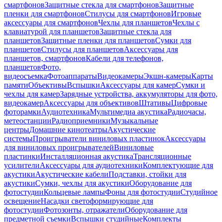
смартфонов
Защитные стекла для смартфонов
Защитные
пленки для смартфонов
Стилусы для смартфонов
Игровые
аксессуары для смартфонов
Чехлы для планшетов
Чехлы с
клавиатурой для планшетов
Защитные стекла для
планшетов
Защитные пленки для планшетов
Сумки для
планшетов
Стилусы для планшетов
Аксессуары для
планшетов, смартфонов
Кабели для телефонов,
планшетов
Фото,
видеосъемка
Фотоаппараты
Видеокамеры
Экшн-камеры
Карты
памяти
Объективы
Вспышки
Аксессуары для камер
Сумки и
чехлы для камер
Зарядные устройства, аккумуляторы для фото,
видеокамер
Аксессуары для объективов
Штативы
Цифровые
фоторамки
Аудиотехника
Мультимедиа акустика
Радиочасы,
метеостанции
Радиоприемники
Музыкальные
центры
Домашние кинотеатры
Акустические
системы
Проигрыватели виниловых пластинок
Аксессуары
для виниловых проигрывателей
Виниловые
пластинки
Инсталляционная акустика
Трансляционные
усилители
Аксессуары для аудиотехники
Комплектующие для
акустики
Акустические кабели
Подставки, стойки для
акустики
Сумки, чехлы для акустики
Оборудование для
фотостудии
Кольцевые лампы
Фоны для фотостудии
Студийное
освещение
Насадки светоформирующие для
фотостудии
Фотозонты, отражатели
Оборудование для
предметной съемки
Вспышки студийные
Комплекты