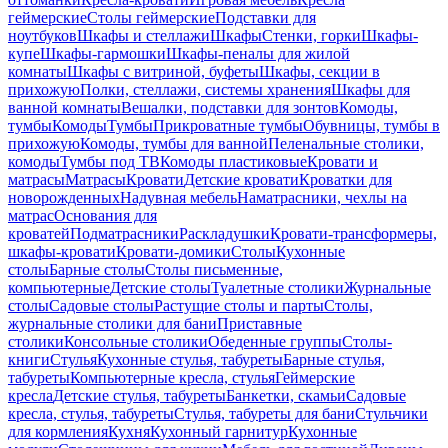
геймерские
Столы геймерские
Подставки для
ноутбуков
Шкафы и стеллажи
Шкафы
Стенки, горки
Шкафы-
купе
Шкафы-гармошки
Шкафы-пеналы для жилой
комнаты
Шкафы с витриной, буфеты
Шкафы, секции в
прихожую
Полки, стеллажи, системы хранения
Шкафы для
ванной комнаты
Вешалки, подставки для зонтов
Комоды,
тумбы
Комоды
Тумбы
Прикроватные тумбы
Обувницы, тумбы в
прихожую
Комоды, тумбы для ванной
Пеленальные столики,
комоды
Тумбы под ТВ
Комоды пластиковые
Кровати и
матрасы
Матрасы
Кровати
Детские кровати
Кроватки для
новорожденных
Надувная мебель
Наматрасники, чехлы на
матрас
Основания для
кроватей
Подматрасники
Раскладушки
Кровати-трансформеры,
шкафы-кровати
Кровати-домики
Столы
Кухонные
столы
Барные столы
Столы письменные,
компьютерные
Детские столы
Туалетные столики
Журнальные
столы
Садовые столы
Растущие столы и парты
Столы,
журнальные столики для бани
Приставные
столики
Консольные столики
Обеденные группы
Столы-
книги
Стулья
Кухонные стулья, табуреты
Барные стулья,
табуреты
Компьютерные кресла, стулья
Геймерские
кресла
Детские стулья, табуреты
Банкетки, скамьи
Садовые
кресла, стулья, табуреты
Стулья, табуреты для бани
Стульчики
для кормления
Кухня
Кухонный гарнитур
Кухонные