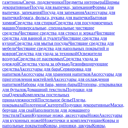
газетницы
Свечи, подсвечники
Предметы интерьера
Ширмы
декоративные
Посуда для выпечки, запекания
Формы для
выпечки, запекания
Посуда для запекания
Аксессуары для
выпечки
Бумага, фольга, рукава для выпечки
Бытовая
химия
Средства для стирки
Средства для посудомоечных
машин
Универсальные, специальные чистящие
средства
Чистящие средства для стекол и зеркал
Чистящие
средства для ванной и туалета
Чистящие средства для
кухни
Средства для мытья посуды
Чистящие средства для
мебели
Чистящие средства для напольных покрытий и
ковров
Средства для ухода за техникой
Освежители
воздуха
Средства от насекомых
Средства ухода за
одеждой
Средства ухода за обувью
Дезинфицирующие
средства
Аксессуары для бара
Сервировка для
напитков
Аксессуары для хранения напитков
Аксессуары для
приготовления коктейлей
Аксессуары для охлаждения
напитков
Наборы для бара, мини-бары
Штопоры, открывалки
для бутылок
Домашний текстиль
Подушки для
сна
Одеяла
Комплекты постельных
принадлежностей
Постельное белье
Пледы,
покрывала
Полотенца
Скатерти
Подушки декоративные
Маски,
беруши для сна
Наполнители для домашнего
текстиля
Ткани
Кухонные ножи, аксессуары
Ножи
Аксессуары
для кухонных ножей
Ножеточки и комплектующие
Ковры и
напольные покрытия
Ковры, циновки, шкуры
Ковры,