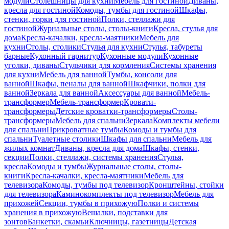
модули
Столешницы для кухни
Мебель для гостиной
Диваны,
кресла для гостиной
Комоды, тумбы для гостиной
Шкафы,
стенки, горки для гостиной
Полки, стеллажи для
гостиной
Журнальные столы, столы-книги
Кресла, стулья для
дома
Кресла-качалки, кресла-маятники
Мебель для
кухни
Столы, столики
Стулья для кухни
Стулья, табуреты
барные
Кухонный гарнитур
Кухонные модули
Кухонные
уголки, диваны
Стульчики для кормления
Системы хранения
для кухни
Мебель для ванной
Тумбы, консоли для
ванной
Шкафы, пеналы для ванной
Шкафчики, полки для
ванной
Зеркала для ванной
Аксессуары для ванной
Мебель-
трансформер
Мебель-трансформер
Кровати-
трансформеры
Детские кроватки-трансформеры
Столы-
трансформеры
Мебель для спальни
Зеркала
Комплекты мебели
для спальни
Прикроватные тумбы
Комоды и тумбы для
спальни
Туалетные столики
Шкафы для спальни
Мебель для
жилых комнат
Диваны, кресла для дома
Шкафы, стенки,
секции
Полки, стеллажи, системы хранения
Стулья,
кресла
Комоды и тумбы
Журнальные столы, столы-
книги
Кресла-качалки, кресла-маятники
Мебель для
телевизора
Комоды, тумбы под телевизор
Кронштейны, стойки
для телевизора
Каминокомплекты под телевизор
Мебель для
прихожей
Секции, тумбы в прихожую
Полки и системы
хранения в прихожую
Вешалки, подставки для
зонтов
Банкетки, скамьи
Ключницы, газетницы
Детская