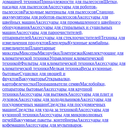
домашней техники
Принадлежности для пылесосов
Щетки,
насадки для пылесосов
Аксессуары для роботов-
пылесосов
Расходные материалы для пылесосов
Станции,
аккумуляторы для роботов-пылесосов
Аксессуары для
швейных машин
Аксессуары для промышленного швейного
оборудования
Аксессуары для стиральных и сушильных
машин
Аксессуары для пароочистителей,
отпаривателей
Аксессуары для стеклоочистителей
Техника для
измельчения продуктов
Блендеры
Кухонные комбайны,
измельчители
Планетарные
миксеры
Миксеры
Мясорубки
Ломтерезки
Комплектующие для
климатической техники
Управление климатической
техникой
Фильтры для климатической техники
Аксессуары для
климатической техники
Мелкая техника
Весы кухонные,
бытовые
Сушилки для овощей и
фруктов
Вакууматоры
Открывалки,
картофелечистки
Проращиватели семян
Маслобойки,
сепараторы бытовые
Аксессуары для крупной
техники
Аксессуары для вытяжек
Аксессуары для плит и
духовок
Аксессуары для холодильников
Аксессуары для
посудомоечных машин
Средства для посудомоечных
машин
Средства для ухода за техникой
Аксессуары для
кухонной техники
Аксессуары для микроволновых
печей
Вакуумные пакеты, контейнеры
Аксессуары для
кофемашин
Аксессуары для мультиварок,