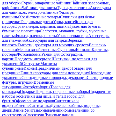
для уборки
Турки, заварочные чайники
Чайники заварочные,
кофейники
Чайники для плиты
Турки, молочники
Аксессуары
для чайников, электрочайников
Фильтры-
кувшины
Хозяйственные товары
Сушилки для белья,
прищепки
Гладильные доски
Урны, контейнеры для
мусора
Органайзеры, корзины, ящики
Туалетная бумага,
бумажные полотенца
Салфетки, мочалки, губки, мусорные
пакеты
Фольга, пленка, пакеты
Упаковочная тара
Аксессуары
для глажения
Аксессуары для стирки
Веревки,
шпагаты
Емкости, дозаторы для моющих средств
Вешалки-
плечики
Мешки хозяйственные
Сувениры
Копилки
Картины,
постеры
Фотоальбомы
Рамки для фотографий,
картин
Предметы интерьера
Шкатулки, подставки для
украшений
Статуэтки
Магниты
сувенирные
Иконы
Праздничный декор
Товары для
праздника
Елки
Аксессуары для елей новогодних
Новогодние
украшения
Светодиодные гирлянды, декорации
Светодиодные
фигуры, игрушки
Временные
татуировки
Фотобутафория
Товары для
маскарада
Подарки
Подарки, подарочные наборы
Подарочные
наборы косметики для лица и тела
Наборы для
бритья
Оформление подарков
Сантехника и
водоснабжение
Сантехника
Душевые кабины, поддоны,
двери
Ванны
Унитазы
Умывальники
Умывальники со
смесителями
Смесители
Душевые панели,