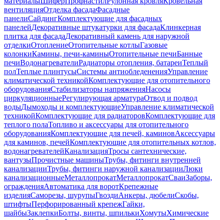
материалы
Шифер
Профнастил
Рулонная кровля
Кровельная
вентиляция
Отделка фасада
Фасадные
панели
Сайдинг
Комплектующие для фасадных
панелей
Декоративные штукатурки для фасада
Клинкерная
плитка для фасада
Декоративный камень для наружной
отделки
Отопление
Отопительные котлы
Газовые
колонки
Камины, печи-камины
Отопительные печи
Банные
печи
Водонагреватели
Радиаторы отопления, батареи
Теплый
пол
Теплые плинтусы
Системы антиобледенения
Управление
климатической техникой
Комплектующие для отопительного
оборудования
Стабилизаторы напряжения
Насосы
циркуляционные
Регулирующая арматура
Отвод и подвод
воды
Дымоходы и комплектующие
Управление климатической
техникой
Комплектующие для радиаторов
Комплектующие для
теплого пола
Топливо и аксессуары для отопительного
оборудования
Комплектующие для печей, каминов
Аксессуары
для каминов, печей
Комплектующие для отопительных котлов,
водонагревателей
Канализация
Тросы сантехнические,
вантузы
Прочистные машины
Трубы, фитинги внутренней
канализации
Трубы, фитинги наружной канализации
Люки
канализационные
Металлопрокат
Металлопрокат
Сваи
Заборы,
ограждения
Автоматика для ворот
Крепежные
изделия
Саморезы, шурупы
Гвозди
Анкеры, дюбели
Скобы,
штифты
Перфорированный крепеж
Гайки,
шайбы
Заклепки
Болты, винты, шпильки
Хомуты
Химические