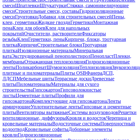
смеси
Шпатлевки
Штукатурки
Стяжки, самонивелирующие
смеси
Строительные смеси, составы
Гидроизоляционные
смеси
Грунтовки
Добавки для строительных смесей
Пены,
клеи, герметики
Жидкие гвозди
Герметики
Монтажная
пена
Клеи для обоев
Клеи для напольных
покрытий
Очистители, растворители
Фиксаторы
резьбы
Клеи
Герметики, пены
Кирпичи, блоки, тротуарная
плитка
Кирпичи
Строительные блоки
Тротуарная
плитка
Изоляционные материалы
Минеральная
вата
Экструдированный пенополистирол
Пенопласт
Пленки,
мембраны
Отражающая теплоизоляция
Гидроизоляционные
ленты
Поликарбонат
Шумоизоляция
Теплоизоляция
Звукоизоляц
плитные и пиломатериалы
Плиты OSB
Фанера
ДСП,
ЛДСП
Мебельные щиты
Террасные доски
Древесные
плиты
Пиломатериалы
Материалы для сухого
строительства
Гипсокартон
Гипсоволокнистые
листы
Цементные плиты
Профили для
гипсокартона
Комплектующие для гипсокартона
Ленты
армирующие
Уплотнительные ленты
Гипсовые и цементные
плиты
Вентиляторы вытяжные
Системы воздуховодов
Решетки
вентиляционные, диффузоры
Кровля и водосток
Черепица и
кровельные материалы
Водосточные системы
Поверхностный
водоотвод
Кровельные софиты
Доборные элементы
кровли
Гидроизоляционные