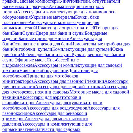
грядки
Садовые компостеры
Уничтожители, отпугиватели
насекомых и грызунов
Автоматизация и контроль
полива
Аксессуары и комплектующие для поливочного
оборудования
Укрывные материалы
Бочки, баки
пластиковые
Аксессуары и комплектующие для
опрыскивателей
Шланги для опрыскивателей
Товары для
бани
Бани
Сауны
Двери для бани и сауны
Бондарные
изделия
Банные принадлежности
Аксессуары для
бани
Оснащение и декор для бани
Измерительные приборы для
бани
Фитобочки, купели
Комплектующие для купелей
Окна
для бани
Мебель для бани и сауны
Ручки дверные для бани и
сауны
Эфирные масла
Спа-бассейны с
гидромассажем
Аксессуары и комплектующие для садовой
техники
Навесное оборудование
Двигатели для
мотоблоков
Прицепы для мотоблоков,
минитракторов
Аксессуары для газонной техники
Аксессуары
для цепных пил
Аксессуары для садовой техники
Аксессуары
для кусторезов, ножниц садовых
Моторные масла для садовой
техники
Аксессуары для аэратоторов и
скарификаторов
Аксессуары для культиваторов и
мотоблоков
Аксессуары для воздуходувок
Аксессуары для
газонокосилок
Аксессуары для бензокос и
триммеров
Аксессуары для моек высокого
давления
Аксессуары и комплектующие для
опрыскивателей
Запчасти для садовых