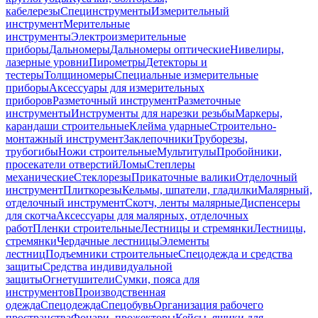
кабелерезы
Специнструменты
Измерительный
инструмент
Мерительные
инструменты
Электроизмерительные
приборы
Дальномеры
Дальномеры оптические
Нивелиры,
лазерные уровни
Пирометры
Детекторы и
тестеры
Толщиномеры
Специальные измерительные
приборы
Аксессуары для измерительных
приборов
Разметочный инструмент
Разметочные
инструменты
Инструменты для нарезки резьбы
Маркеры,
карандаши строительные
Клейма ударные
Строительно-
монтажный инструмент
Заклепочники
Труборезы,
трубогибы
Ножи строительные
Мультитулы
Пробойники,
просекатели отверстий
Ломы
Степлеры
механические
Стеклорезы
Прикаточные валики
Отделочный
инструмент
Плиткорезы
Кельмы, шпатели, гладилки
Малярный,
отделочный инструмент
Скотч, ленты малярные
Диспенсеры
для скотча
Аксессуары для малярных, отделочных
работ
Пленки строительные
Лестницы и стремянки
Лестницы,
стремянки
Чердачные лестницы
Элементы
лестниц
Подъемники строительные
Спецодежда и средства
защиты
Средства индивидуальной
защиты
Огнетушители
Сумки, пояса для
инструментов
Производственная
одежда
Спецодежда
Спецобувь
Организация рабочего
пространства
Фонари, прожекторы
Кейсы, ящики для