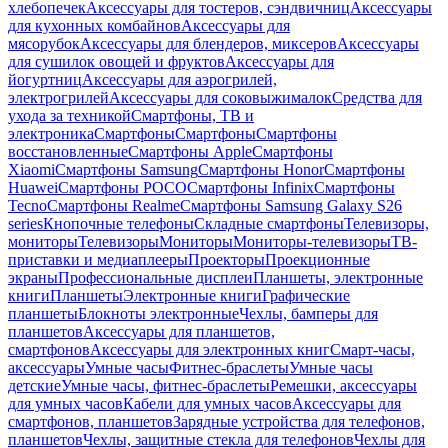
хлебопечек
Аксессуары для тостеров, сэндвичниц
Аксессуары
для кухонных комбайнов
Аксессуары для
мясорубок
Аксессуары для блендеров, миксеров
Аксессуары
для сушилок овощей и фруктов
Аксессуары для
йогуртниц
Аксессуары для аэрогрилей,
электрогрилей
Аксессуары для соковыжималок
Средства для
ухода за техникой
Смартфоны, ТВ и
электроника
Смартфоны
Смартфоны
Смартфоны
восстановленные
Смартфоны Apple
Смартфоны
Xiaomi
Смартфоны Samsung
Смартфоны Honor
Смартфоны
Huawei
Смартфоны POCO
Смартфоны Infinix
Смартфоны
Tecno
Смартфоны Realme
Смартфоны Samsung Galaxy S26
series
Кнопочные телефоны
Складные смартфоны
Телевизоры,
мониторы
Телевизоры
Мониторы
Мониторы-телевизоры
ТВ-
приставки и медиаплееры
Проекторы
Проекционные
экраны
Профессиональные дисплеи
Планшеты, электронные
книги
Планшеты
Электронные книги
Графические
планшеты
Блокноты электронные
Чехлы, бамперы для
планшетов
Аксессуары для планшетов,
смартфонов
Аксессуары для электронных книг
Смарт-часы,
аксессуары
Умные часы
Фитнес-браслеты
Умные часы
детские
Умные часы, фитнес-браслеты
Ремешки, аксессуары
для умных часов
Кабели для умных часов
Аксессуары для
смартфонов, планшетов
Зарядные устройства для телефонов,
планшетов
Чехлы, защитные стекла для телефонов
Чехлы для