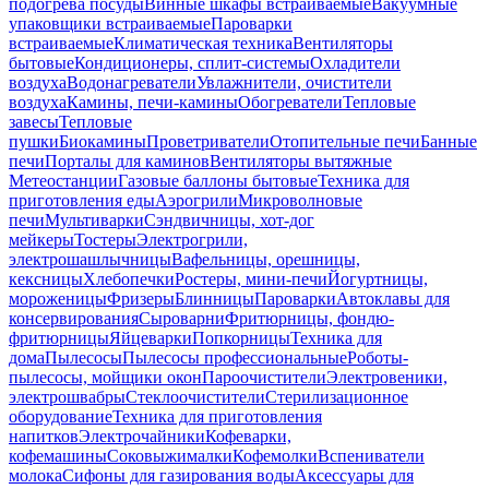
подогрева посуды
Винные шкафы встраиваемые
Вакуумные
упаковщики встраиваемые
Пароварки
встраиваемые
Климатическая техника
Вентиляторы
бытовые
Кондиционеры, сплит-системы
Охладители
воздуха
Водонагреватели
Увлажнители, очистители
воздуха
Камины, печи-камины
Обогреватели
Тепловые
завесы
Тепловые
пушки
Биокамины
Проветриватели
Отопительные печи
Банные
печи
Порталы для каминов
Вентиляторы вытяжные
Метеостанции
Газовые баллоны бытовые
Техника для
приготовления еды
Аэрогрили
Микроволновые
печи
Мультиварки
Сэндвичницы, хот-дог
мейкеры
Тостеры
Электрогрили,
электрошашлычницы
Вафельницы, орешницы,
кексницы
Хлебопечки
Ростеры, мини-печи
Йогуртницы,
мороженицы
Фризеры
Блинницы
Пароварки
Автоклавы для
консервирования
Сыроварни
Фритюрницы, фондю-
фритюрницы
Яйцеварки
Попкорницы
Техника для
дома
Пылесосы
Пылесосы профессиональные
Роботы-
пылесосы, мойщики окон
Пароочистители
Электровеники,
электрошвабры
Стеклоочистители
Стерилизационное
оборудование
Техника для приготовления
напитков
Электрочайники
Кофеварки,
кофемашины
Соковыжималки
Кофемолки
Вспениватели
молока
Сифоны для газирования воды
Аксессуары для