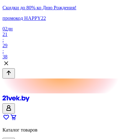
Скидки до 80% ко Дню Рождения!
промокод HAPPY22
02
дн
21
:
29
:
38
Каталог товаров