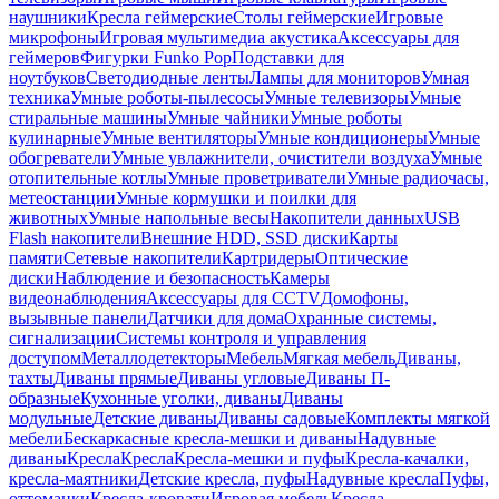
наушники
Кресла геймерские
Столы геймерские
Игровые
микрофоны
Игровая мультимедиа акустика
Аксессуары для
геймеров
Фигурки Funko Pop
Подставки для
ноутбуков
Светодиодные ленты
Лампы для мониторов
Умная
техника
Умные роботы-пылесосы
Умные телевизоры
Умные
стиральные машины
Умные чайники
Умные роботы
кулинарные
Умные вентиляторы
Умные кондиционеры
Умные
обогреватели
Умные увлажнители, очистители воздуха
Умные
отопительные котлы
Умные проветриватели
Умные радиочасы,
метеостанции
Умные кормушки и поилки для
животных
Умные напольные весы
Накопители данных
USB
Flash накопители
Внешние HDD, SSD диски
Карты
памяти
Сетевые накопители
Картридеры
Оптические
диски
Наблюдение и безопасность
Камеры
видеонаблюдения
Аксессуары для CCTV
Домофоны,
вызывные панели
Датчики для дома
Охранные системы,
сигнализации
Системы контроля и управления
доступом
Металлодетекторы
Мебель
Мягкая мебель
Диваны,
тахты
Диваны прямые
Диваны угловые
Диваны П-
образные
Кухонные уголки, диваны
Диваны
модульные
Детские диваны
Диваны садовые
Комплекты мягкой
мебели
Бескаркасные кресла-мешки и диваны
Надувные
диваны
Кресла
Кресла
Кресла-мешки и пуфы
Кресла-качалки,
кресла-маятники
Детские кресла, пуфы
Надувные кресла
Пуфы,
оттоманки
Кресла-кровати
Игровая мебель
Кресла