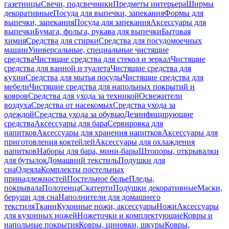
газетницы
Свечи, подсвечники
Предметы интерьера
Ширмы
декоративные
Посуда для выпечки, запекания
Формы для
выпечки, запекания
Посуда для запекания
Аксессуары для
выпечки
Бумага, фольга, рукава для выпечки
Бытовая
химия
Средства для стирки
Средства для посудомоечных
машин
Универсальные, специальные чистящие
средства
Чистящие средства для стекол и зеркал
Чистящие
средства для ванной и туалета
Чистящие средства для
кухни
Средства для мытья посуды
Чистящие средства для
мебели
Чистящие средства для напольных покрытий и
ковров
Средства для ухода за техникой
Освежители
воздуха
Средства от насекомых
Средства ухода за
одеждой
Средства ухода за обувью
Дезинфицирующие
средства
Аксессуары для бара
Сервировка для
напитков
Аксессуары для хранения напитков
Аксессуары для
приготовления коктейлей
Аксессуары для охлаждения
напитков
Наборы для бара, мини-бары
Штопоры, открывалки
для бутылок
Домашний текстиль
Подушки для
сна
Одеяла
Комплекты постельных
принадлежностей
Постельное белье
Пледы,
покрывала
Полотенца
Скатерти
Подушки декоративные
Маски,
беруши для сна
Наполнители для домашнего
текстиля
Ткани
Кухонные ножи, аксессуары
Ножи
Аксессуары
для кухонных ножей
Ножеточки и комплектующие
Ковры и
напольные покрытия
Ковры, циновки, шкуры
Ковры,