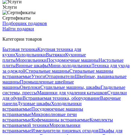
Услуги
Сертификаты
Подборщик подарков
Найти подарки
Категории товаров
Бытовая техника
Крупная техника для
кухни
Холодильники
Вытяжки
Кухонные
плиты
Морозильники
Посудомоечные машины
Настольные
плиты
Винные шкафы
Мини-холодильники
Техника для ухода
за одеждой
Стиральные машины
Стиральные машины
встраиваемые
Утюги
Отпариватели
Швейные, вышивальные
машины
Промышленные швейные
машины
Оверлоки
Сушильные машины, шкафы
Гладильные
системы, прессы
Машинки для удаления катышков
Сушилки
для обуви
Встраиваемая техника, оборудование
Варочные
панели
Духовые шкафы
Холодильники
встраиваемые
Посудомоечные машины
встраиваемые
Микроволновые печи
встраиваемые
Кофемашины встраиваемые
Комплекты
встраиваемой техники
Морозильники
встраиваемые
Измельчители пищевых отходов
Шкафы для