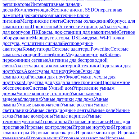
репликаторы
Интерактивные панели,
доски
Комплектующие
Жесткие диски, SSD
Оперативная
память
Видеокарты
Компьютерные блоки
питания
Материнские платы
Системы охлаждения
Корпуса для
компьютеров
Процессоры
Оптические приводы
Аксессуары
для корпусов ПК
Боксы, док-станции для накопителей
Сетевое
оборудование
Маршрутизаторы, DSL-модемы
Wi-Fi точки
доступа, усилители сигнала
Беспроводные
адаптеры
Коммутаторы
Сетевые адаптеры
Powerline
Сетевые
комплектующие
IP-телефония
Медиаконвертеры
Кабели,
переходники сетевые
Антенны для беспроводной
связи
Аксессуары для компьютерной техники
Подставки для
ноутбуков
Аксессуары для ноутбуков
Очки для
компьютера
Рюкзаки для ноутбуков
Сумки, чехлы для
ноутбуков
Средства для ухода за электроникой
Программное
обеспечение
Система Умный дом
Управление умным
домом
Умные колонки, станции
Умные камеры
видеонаблюдения
Умные датчики для дома
Умные
лампы
Умные выключатели
Умные розетки
Умные
светильники
Умные светодиодные ленты
Умные реле
Умные
замки
Умные домофоны
Умные карнизы
Умные
терморегуляторы
Игровая зона
Игровые приставки
Игры для
приставок
Игровые контроллеры
Игровые ноутбуки
Игровые
компьютеры
Игровые видеокарты
Игровые мониторы
Игровые
телевизоры
Игровые мыши
Игровые клавиатуры
Игровые