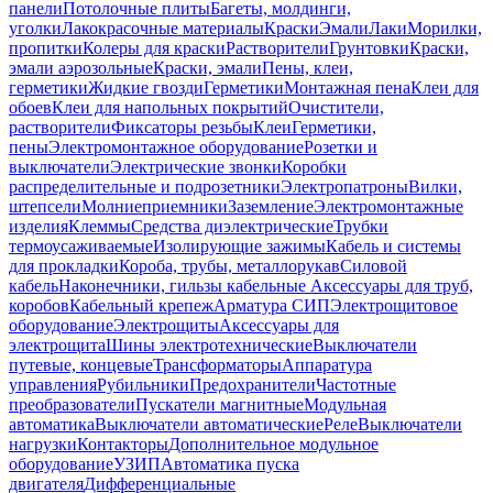
панели
Потолочные плиты
Багеты, молдинги,
уголки
Лакокрасочные материалы
Краски
Эмали
Лаки
Морилки,
пропитки
Колеры для краски
Растворители
Грунтовки
Краски,
эмали аэрозольные
Краски, эмали
Пены, клеи,
герметики
Жидкие гвозди
Герметики
Монтажная пена
Клеи для
обоев
Клеи для напольных покрытий
Очистители,
растворители
Фиксаторы резьбы
Клеи
Герметики,
пены
Электромонтажное оборудование
Розетки и
выключатели
Электрические звонки
Коробки
распределительные и подрозетники
Электропатроны
Вилки,
штепсели
Молниеприемники
Заземление
Электромонтажные
изделия
Клеммы
Средства диэлектрические
Трубки
термоусаживаемые
Изолирующие зажимы
Кабель и системы
для прокладки
Короба, трубы, металлорукав
Силовой
кабель
Наконечники, гильзы кабельные
Аксессуары для труб,
коробов
Кабельный крепеж
Арматура СИП
Электрощитовое
оборудование
Электрощиты
Аксессуары для
электрощита
Шины электротехнические
Выключатели
путевые, концевые
Трансформаторы
Аппаратура
управления
Рубильники
Предохранители
Частотные
преобразователи
Пускатели магнитные
Модульная
автоматика
Выключатели автоматические
Реле
Выключатели
нагрузки
Контакторы
Дополнительное модульное
оборудование
УЗИП
Автоматика пуска
двигателя
Дифференциальные