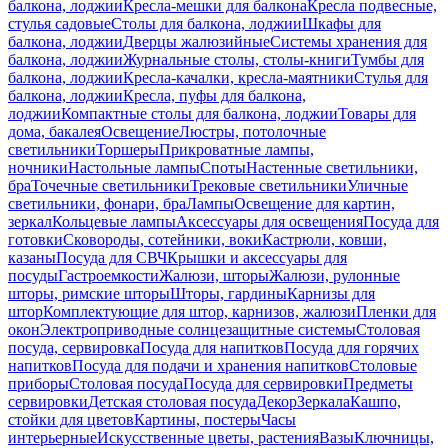
балкона, лоджии
Кресла-мешки для балкона
Кресла подвесные,
стулья садовые
Столы для балкона, лоджии
Шкафы для
балкона, лоджии
Дверцы жалюзийные
Системы хранения для
балкона, лоджии
Журнальные столы, столы-книги
Тумбы для
балкона, лоджии
Кресла-качалки, кресла-маятники
Стулья для
балкона, лоджии
Кресла, пуфы для балкона,
лоджии
Компактные столы для балкона, лоджии
Товары для
дома, бакалея
Освещение
Люстры, потолочные
светильники
Торшеры
Прикроватные лампы,
ночники
Настольные лампы
Споты
Настенные светильники,
бра
Точечные светильники
Трековые светильники
Уличные
светильники, фонари, бра
Лампы
Освещение для картин,
зеркал
Кольцевые лампы
Аксессуары для освещения
Посуда для
готовки
Сковороды, сотейники, воки
Кастрюли, ковши,
казаны
Посуда для СВЧ
Крышки и аксессуары для
посуды
Гастроемкости
Жалюзи, шторы
Жалюзи, рулонные
шторы, римские шторы
Шторы, гардины
Карнизы для
штор
Комплектующие для штор, карнизов, жалюзи
Пленки для
окон
Электроприводные солнцезащитные системы
Столовая
посуда, сервировка
Посуда для напитков
Посуда для горячих
напитков
Посуда для подачи и хранения напитков
Столовые
приборы
Столовая посуда
Посуда для сервировки
Предметы
сервировки
Детская столовая посуда
Декор
Зеркала
Кашпо,
стойки для цветов
Картины, постеры
Часы
интерьерные
Искусственные цветы, растения
Вазы
Ключницы,