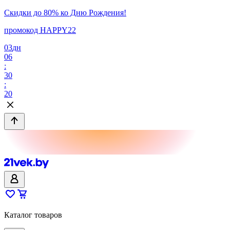
Скидки до 80% ко Дню Рождения!
промокод HAPPY22
03
дн
06
:
30
:
20
Каталог товаров