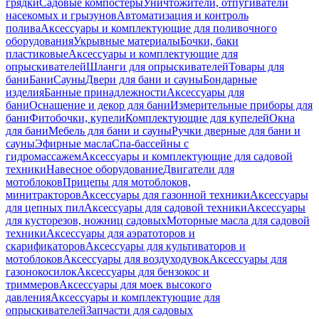
грядки
Садовые компостеры
Уничтожители, отпугиватели
насекомых и грызунов
Автоматизация и контроль
полива
Аксессуары и комплектующие для поливочного
оборудования
Укрывные материалы
Бочки, баки
пластиковые
Аксессуары и комплектующие для
опрыскивателей
Шланги для опрыскивателей
Товары для
бани
Бани
Сауны
Двери для бани и сауны
Бондарные
изделия
Банные принадлежности
Аксессуары для
бани
Оснащение и декор для бани
Измерительные приборы для
бани
Фитобочки, купели
Комплектующие для купелей
Окна
для бани
Мебель для бани и сауны
Ручки дверные для бани и
сауны
Эфирные масла
Спа-бассейны с
гидромассажем
Аксессуары и комплектующие для садовой
техники
Навесное оборудование
Двигатели для
мотоблоков
Прицепы для мотоблоков,
минитракторов
Аксессуары для газонной техники
Аксессуары
для цепных пил
Аксессуары для садовой техники
Аксессуары
для кусторезов, ножниц садовых
Моторные масла для садовой
техники
Аксессуары для аэратоторов и
скарификаторов
Аксессуары для культиваторов и
мотоблоков
Аксессуары для воздуходувок
Аксессуары для
газонокосилок
Аксессуары для бензокос и
триммеров
Аксессуары для моек высокого
давления
Аксессуары и комплектующие для
опрыскивателей
Запчасти для садовых