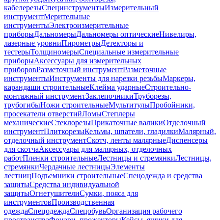
кабелерезы
Специнструменты
Измерительный
инструмент
Мерительные
инструменты
Электроизмерительные
приборы
Дальномеры
Дальномеры оптические
Нивелиры,
лазерные уровни
Пирометры
Детекторы и
тестеры
Толщиномеры
Специальные измерительные
приборы
Аксессуары для измерительных
приборов
Разметочный инструмент
Разметочные
инструменты
Инструменты для нарезки резьбы
Маркеры,
карандаши строительные
Клейма ударные
Строительно-
монтажный инструмент
Заклепочники
Труборезы,
трубогибы
Ножи строительные
Мультитулы
Пробойники,
просекатели отверстий
Ломы
Степлеры
механические
Стеклорезы
Прикаточные валики
Отделочный
инструмент
Плиткорезы
Кельмы, шпатели, гладилки
Малярный,
отделочный инструмент
Скотч, ленты малярные
Диспенсеры
для скотча
Аксессуары для малярных, отделочных
работ
Пленки строительные
Лестницы и стремянки
Лестницы,
стремянки
Чердачные лестницы
Элементы
лестниц
Подъемники строительные
Спецодежда и средства
защиты
Средства индивидуальной
защиты
Огнетушители
Сумки, пояса для
инструментов
Производственная
одежда
Спецодежда
Спецобувь
Организация рабочего
пространства
Фонари, прожекторы
Кейсы, ящики для