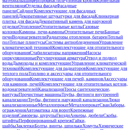
материалы
Шифер
Профнастил
Рулонная кровля
Кровельная
вентиляция
Отделка фасада
Фасадные
панели
Сайдинг
Комплектующие для фасадных
панелей
Декоративные штукатурки для фасада
Клинкерная
плитка для фасада
Декоративный камень для наружной
отделки
Отопление
Отопительные котлы
Газовые
колонки
Камины, печи-камины
Отопительные печи
Банные
печи
Водонагреватели
Радиаторы отопления, батареи
Теплый
пол
Теплые плинтусы
Системы антиобледенения
Управление
климатической техникой
Комплектующие для отопительного
оборудования
Стабилизаторы напряжения
Насосы
циркуляционные
Регулирующая арматура
Отвод и подвод
воды
Дымоходы и комплектующие
Управление климатической
техникой
Комплектующие для радиаторов
Комплектующие для
теплого пола
Топливо и аксессуары для отопительного
оборудования
Комплектующие для печей, каминов
Аксессуары
для каминов, печей
Комплектующие для отопительных котлов,
водонагревателей
Канализация
Тросы сантехнические,
вантузы
Прочистные машины
Трубы, фитинги внутренней
канализации
Трубы, фитинги наружной канализации
Люки
канализационные
Металлопрокат
Металлопрокат
Сваи
Заборы,
ограждения
Автоматика для ворот
Крепежные
изделия
Саморезы, шурупы
Гвозди
Анкеры, дюбели
Скобы,
штифты
Перфорированный крепеж
Гайки,
шайбы
Заклепки
Болты, винты, шпильки
Хомуты
Химические