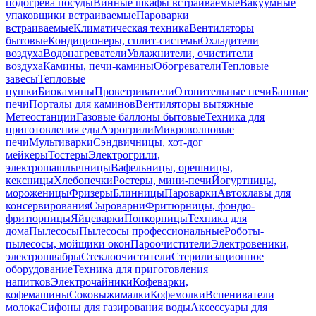
подогрева посуды
Винные шкафы встраиваемые
Вакуумные
упаковщики встраиваемые
Пароварки
встраиваемые
Климатическая техника
Вентиляторы
бытовые
Кондиционеры, сплит-системы
Охладители
воздуха
Водонагреватели
Увлажнители, очистители
воздуха
Камины, печи-камины
Обогреватели
Тепловые
завесы
Тепловые
пушки
Биокамины
Проветриватели
Отопительные печи
Банные
печи
Порталы для каминов
Вентиляторы вытяжные
Метеостанции
Газовые баллоны бытовые
Техника для
приготовления еды
Аэрогрили
Микроволновые
печи
Мультиварки
Сэндвичницы, хот-дог
мейкеры
Тостеры
Электрогрили,
электрошашлычницы
Вафельницы, орешницы,
кексницы
Хлебопечки
Ростеры, мини-печи
Йогуртницы,
мороженицы
Фризеры
Блинницы
Пароварки
Автоклавы для
консервирования
Сыроварни
Фритюрницы, фондю-
фритюрницы
Яйцеварки
Попкорницы
Техника для
дома
Пылесосы
Пылесосы профессиональные
Роботы-
пылесосы, мойщики окон
Пароочистители
Электровеники,
электрошвабры
Стеклоочистители
Стерилизационное
оборудование
Техника для приготовления
напитков
Электрочайники
Кофеварки,
кофемашины
Соковыжималки
Кофемолки
Вспениватели
молока
Сифоны для газирования воды
Аксессуары для