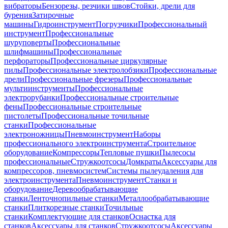
вибраторы
Бензорезы, резчики швов
Стойки, дрели для
бурения
Затирочные
машины
Гидроинструмент
Погрузчики
Профессиональный
инструмент
Профессиональные
шуруповерты
Профессиональные
шлифмашины
Профессиональные
перфораторы
Профессиональные циркулярные
пилы
Профессиональные электролобзики
Профессиональные
дрели
Профессиональные фрезеры
Профессиональные
мультиинструменты
Профессиональные
электрорубанки
Профессиональные строительные
фены
Профессиональные строительные
пистолеты
Профессиональные точильные
станки
Профессиональные
электроножницы
Пневмоинструмент
Наборы
профессионального электроинструмента
Строительное
оборудование
Компрессоры
Тепловые пушки
Пылесосы
профессиональные
Стружкоотсосы
Домкраты
Аксессуары для
компрессоров, пневмосистем
Системы пылеудаления для
электроинструмента
Пневмоинструмент
Станки и
оборудование
Деревообрабатывающие
станки
Ленточнопильные станки
Металлообрабатывающие
станки
Плиткорезные станки
Точильные
станки
Комплектующие для станков
Оснастка для
станков
Аксессуары для станков
Стружкоотсосы
Аксессуары