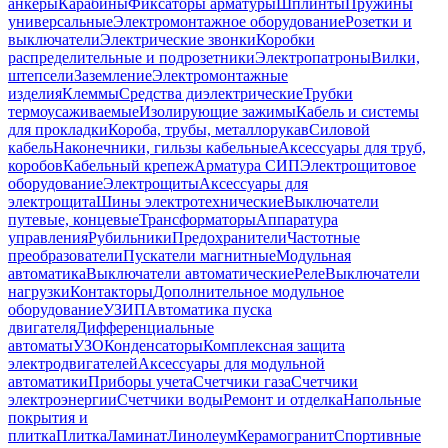
анкеры
Карабины
Фиксаторы арматуры
Шплинты
Пружины
универсальные
Электромонтажное оборудование
Розетки и
выключатели
Электрические звонки
Коробки
распределительные и подрозетники
Электропатроны
Вилки,
штепсели
Заземление
Электромонтажные
изделия
Клеммы
Средства диэлектрические
Трубки
термоусаживаемые
Изолирующие зажимы
Кабель и системы
для прокладки
Короба, трубы, металлорукав
Силовой
кабель
Наконечники, гильзы кабельные
Аксессуары для труб,
коробов
Кабельный крепеж
Арматура СИП
Электрощитовое
оборудование
Электрощиты
Аксессуары для
электрощита
Шины электротехнические
Выключатели
путевые, концевые
Трансформаторы
Аппаратура
управления
Рубильники
Предохранители
Частотные
преобразователи
Пускатели магнитные
Модульная
автоматика
Выключатели автоматические
Реле
Выключатели
нагрузки
Контакторы
Дополнительное модульное
оборудование
УЗИП
Автоматика пуска
двигателя
Дифференциальные
автоматы
УЗО
Конденсаторы
Комплексная защита
электродвигателей
Аксессуары для модульной
автоматики
Приборы учета
Счетчики газа
Счетчики
электроэнергии
Счетчики воды
Ремонт и отделка
Напольные
покрытия и
плитка
Плитка
Ламинат
Линолеум
Керамогранит
Спортивные