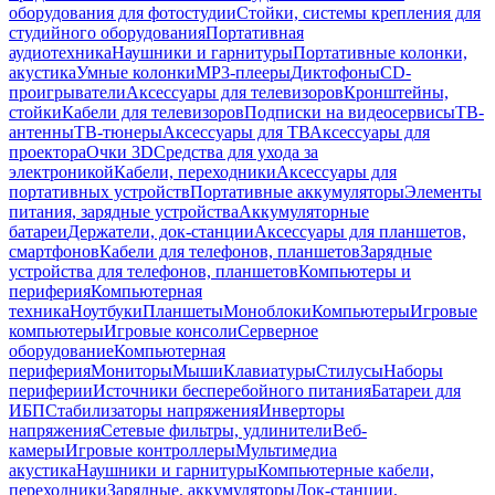
оборудования для фотостудии
Стойки, системы крепления для
студийного оборудования
Портативная
аудиотехника
Наушники и гарнитуры
Портативные колонки,
акустика
Умные колонки
MP3-плееры
Диктофоны
CD-
проигрыватели
Аксессуары для телевизоров
Кронштейны,
стойки
Кабели для телевизоров
Подписки на видеосервисы
ТВ-
антенны
ТВ-тюнеры
Аксессуары для ТВ
Аксессуары для
проектора
Очки 3D
Средства для ухода за
электроникой
Кабели, переходники
Аксессуары для
портативных устройств
Портативные аккумуляторы
Элементы
питания, зарядные устройства
Аккумуляторные
батареи
Держатели, док-станции
Аксессуары для планшетов,
смартфонов
Кабели для телефонов, планшетов
Зарядные
устройства для телефонов, планшетов
Компьютеры и
периферия
Компьютерная
техника
Ноутбуки
Планшеты
Моноблоки
Компьютеры
Игровые
компьютеры
Игровые консоли
Серверное
оборудование
Компьютерная
периферия
Мониторы
Мыши
Клавиатуры
Стилусы
Наборы
периферии
Источники бесперебойного питания
Батареи для
ИБП
Стабилизаторы напряжения
Инверторы
напряжения
Сетевые фильтры, удлинители
Веб-
камеры
Игровые контроллеры
Мультимедиа
акустика
Наушники и гарнитуры
Компьютерные кабели,
переходники
Зарядные, аккумуляторы
Док-станции,