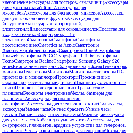
хлебопечек
Аксессуары для тостеров, сэндвичниц
Аксессуары
для кухонных комбайнов
Аксессуары для
мясорубок
Аксессуары для блендеров, миксеров
Аксессуары
для сушилок овощей и фруктов
Аксессуары для
йогуртниц
Аксессуары для аэрогрилей,
электрогрилей
Аксессуары для соковыжималок
Средства для
ухода за техникой
Смартфоны, ТВ и
электроника
Смартфоны
Смартфоны
Смартфоны
восстановленные
Смартфоны Apple
Смартфоны
Xiaomi
Смартфоны Samsung
Смартфоны Honor
Смартфоны
Huawei
Смартфоны POCO
Смартфоны Infinix
Смартфоны
Tecno
Смартфоны Realme
Смартфоны Samsung Galaxy S26
series
Кнопочные телефоны
Складные смартфоны
Телевизоры,
мониторы
Телевизоры
Мониторы
Мониторы-телевизоры
ТВ-
приставки и медиаплееры
Проекторы
Проекционные
экраны
Профессиональные дисплеи
Планшеты, электронные
книги
Планшеты
Электронные книги
Графические
планшеты
Блокноты электронные
Чехлы, бамперы для
планшетов
Аксессуары для планшетов,
смартфонов
Аксессуары для электронных книг
Смарт-часы,
аксессуары
Умные часы
Фитнес-браслеты
Умные часы
детские
Умные часы, фитнес-браслеты
Ремешки, аксессуары
для умных часов
Кабели для умных часов
Аксессуары для
смартфонов, планшетов
Зарядные устройства для телефонов,
планшетов
Чехлы, защитные стекла для телефонов
Чехлы для