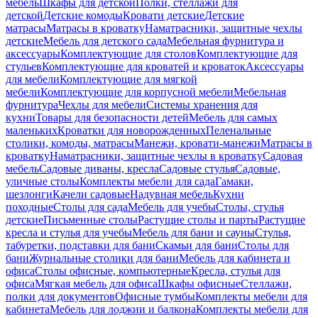
мебель
Шкафы для детской
Полки, стеллажи для
детской
Детские комоды
Кровати детские
Детские
матрасы
Матрасы в кроватку
Наматрасники, защитные чехлы
детские
Мебель для детского сада
Мебельная фурнитура и
аксессуары
Комплектующие для столов
Комплектующие для
стульев
Комплектующие для кроватей и кроваток
Аксессуары
для мебели
Комплектующие для мягкой
мебели
Комплектующие для корпусной мебели
Мебельная
фурнитура
Чехлы для мебели
Системы хранения для
кухни
Товары для безопасности детей
Мебель для самых
маленьких
Кроватки для новорожденных
Пеленальные
столики, комоды, матрасы
Манежи, кровати-манежи
Матрасы в
кроватку
Наматрасники, защитные чехлы в кроватку
Садовая
мебель
Садовые диваны, кресла
Садовые стулья
Садовые,
уличные столы
Комплекты мебели для сада
Гамаки,
шезлонги
Качели садовые
Надувная мебель
Кухни
походные
Столы для сада
Мебель для учебы
Столы, стулья
детские
Письменные столы
Растущие столы и парты
Растущие
кресла и стулья для учебы
Мебель для бани и сауны
Стулья,
табуретки, подставки для бани
Скамьи для бани
Столы для
бани
Журнальные столики для бани
Мебель для кабинета и
офиса
Столы офисные, компьютерные
Кресла, стулья для
офиса
Мягкая мебель для офиса
Шкафы офисные
Стеллажи,
полки для документов
Офисные тумбы
Комплекты мебели для
кабинета
Мебель для лоджии и балкона
Комплекты мебели для