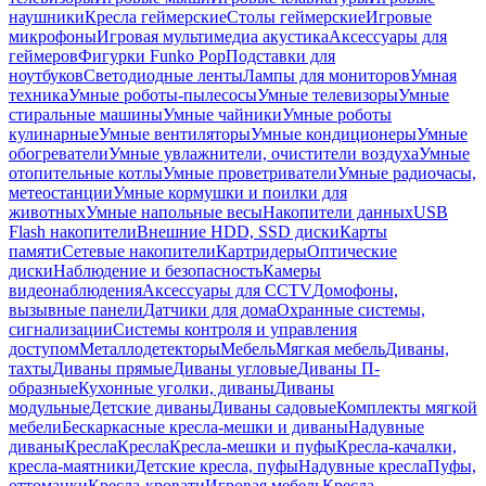
наушники
Кресла геймерские
Столы геймерские
Игровые
микрофоны
Игровая мультимедиа акустика
Аксессуары для
геймеров
Фигурки Funko Pop
Подставки для
ноутбуков
Светодиодные ленты
Лампы для мониторов
Умная
техника
Умные роботы-пылесосы
Умные телевизоры
Умные
стиральные машины
Умные чайники
Умные роботы
кулинарные
Умные вентиляторы
Умные кондиционеры
Умные
обогреватели
Умные увлажнители, очистители воздуха
Умные
отопительные котлы
Умные проветриватели
Умные радиочасы,
метеостанции
Умные кормушки и поилки для
животных
Умные напольные весы
Накопители данных
USB
Flash накопители
Внешние HDD, SSD диски
Карты
памяти
Сетевые накопители
Картридеры
Оптические
диски
Наблюдение и безопасность
Камеры
видеонаблюдения
Аксессуары для CCTV
Домофоны,
вызывные панели
Датчики для дома
Охранные системы,
сигнализации
Системы контроля и управления
доступом
Металлодетекторы
Мебель
Мягкая мебель
Диваны,
тахты
Диваны прямые
Диваны угловые
Диваны П-
образные
Кухонные уголки, диваны
Диваны
модульные
Детские диваны
Диваны садовые
Комплекты мягкой
мебели
Бескаркасные кресла-мешки и диваны
Надувные
диваны
Кресла
Кресла
Кресла-мешки и пуфы
Кресла-качалки,
кресла-маятники
Детские кресла, пуфы
Надувные кресла
Пуфы,
оттоманки
Кресла-кровати
Игровая мебель
Кресла