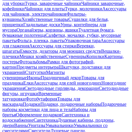
для уборки
Турки, заварочные чайники
Чайники заварочные,
кофейники
Чайники для плиты
Турки, молочники
Аксессуары
для чайников, электрочайников
Фильтры-
кувшины
Хозяйственные товары
Сушилки для белья,
прищепки
Гладильные доски
Урны, контейнеры для
мусора
Органайзеры, корзины, ящики
Туалетная бумага,
бумажные полотенца
Салфетки, мочалки, губки, мусорные
пакеты
Фольга, пленка, пакеты
Упаковочная тара
Аксессуары
для глажения
Аксессуары для стирки
Веревки,
шпагаты
Емкости, дозаторы для моющих средств
Вешалки-
плечики
Мешки хозяйственные
Сувениры
Копилки
Картины,
постеры
Фотоальбомы
Рамки для фотографий,
картин
Предметы интерьера
Шкатулки, подставки для
украшений
Статуэтки
Магниты
сувенирные
Иконы
Праздничный декор
Товары для
праздника
Елки
Аксессуары для елей новогодних
Новогодние
украшения
Светодиодные гирлянды, декорации
Светодиодные
фигуры, игрушки
Временные
татуировки
Фотобутафория
Товары для
маскарада
Подарки
Подарки, подарочные наборы
Подарочные
наборы косметики для лица и тела
Наборы для
бритья
Оформление подарков
Сантехника и
водоснабжение
Сантехника
Душевые кабины, поддоны,
двери
Ванны
Унитазы
Умывальники
Умывальники со
смесителями
Смесители
Душевые панели,