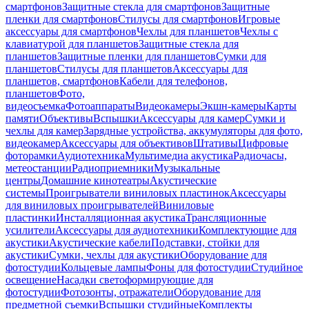
смартфонов
Защитные стекла для смартфонов
Защитные
пленки для смартфонов
Стилусы для смартфонов
Игровые
аксессуары для смартфонов
Чехлы для планшетов
Чехлы с
клавиатурой для планшетов
Защитные стекла для
планшетов
Защитные пленки для планшетов
Сумки для
планшетов
Стилусы для планшетов
Аксессуары для
планшетов, смартфонов
Кабели для телефонов,
планшетов
Фото,
видеосъемка
Фотоаппараты
Видеокамеры
Экшн-камеры
Карты
памяти
Объективы
Вспышки
Аксессуары для камер
Сумки и
чехлы для камер
Зарядные устройства, аккумуляторы для фото,
видеокамер
Аксессуары для объективов
Штативы
Цифровые
фоторамки
Аудиотехника
Мультимедиа акустика
Радиочасы,
метеостанции
Радиоприемники
Музыкальные
центры
Домашние кинотеатры
Акустические
системы
Проигрыватели виниловых пластинок
Аксессуары
для виниловых проигрывателей
Виниловые
пластинки
Инсталляционная акустика
Трансляционные
усилители
Аксессуары для аудиотехники
Комплектующие для
акустики
Акустические кабели
Подставки, стойки для
акустики
Сумки, чехлы для акустики
Оборудование для
фотостудии
Кольцевые лампы
Фоны для фотостудии
Студийное
освещение
Насадки светоформирующие для
фотостудии
Фотозонты, отражатели
Оборудование для
предметной съемки
Вспышки студийные
Комплекты