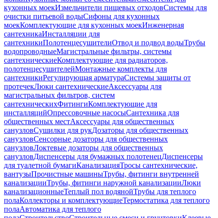
кухонных моек
Измельчители пищевых отходов
Системы для
очистки питьевой воды
Сифоны для кухонных
моек
Комплектующие для кухонных моек
Инженерная
сантехника
Инсталляции для
сантехники
Полотенцесушители
Отвод и подвод воды
Трубы
водопроводные
Магистральные фильтры, системы
сантехнические
Комплектующие для радиаторов,
полотенцесушителей
Монтажные комплекты для
сантехники
Регулирующая арматура
Системы защиты от
протечек
Люки сантехнические
Аксессуары для
магистральных фильтров, систем
сантехнических
Фитинги
Комплектующие для
инсталляций
Опрессовочные насосы
Сантехника для
общественных мест
Аксессуары для общественных
санузлов
Сушилки для рук
Дозаторы для общественных
санузлов
Сенсорные дозаторы для общественных
санузлов
Локтевые дозаторы для общественных
санузлов
Диспенсеры для бумажных полотенец
Диспенсеры
для туалетной бумаги
Канализация
Тросы сантехнические,
вантузы
Прочистные машины
Трубы, фитинги внутренней
канализации
Трубы, фитинги наружной канализации
Люки
канализационные
Теплый пол водяной
Трубы для теплого
пола
Коллекторы и комплектующие
Термостатика для теплого
пола
Автоматика для теплого
пола
Строительство
Строительные смеси и грунтовки
Клеевые