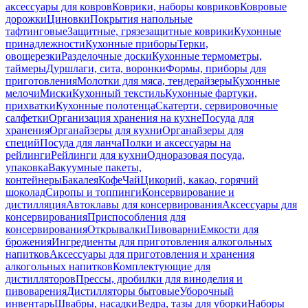
аксессуары для ковров
Коврики, наборы ковриков
Ковровые
дорожки
Циновки
Покрытия напольные
тафтинговые
Защитные, грязезащитные коврики
Кухонные
принадлежности
Кухонные приборы
Терки,
овощерезки
Разделочные доски
Кухонные термометры,
таймеры
Дуршлаги, сита, воронки
Формы, приборы для
приготовления
Молотки для мяса, тендерайзеры
Кухонные
мелочи
Миски
Кухонный текстиль
Кухонные фартуки,
прихватки
Кухонные полотенца
Скатерти, сервировочные
салфетки
Организация хранения на кухне
Посуда для
хранения
Органайзеры для кухни
Органайзеры для
специй
Посуда для ланча
Полки и аксессуары на
рейлинги
Рейлинги для кухни
Одноразовая посуда,
упаковка
Вакуумные пакеты,
контейнеры
Бакалея
Кофе
Чай
Цикорий, какао, горячий
шоколад
Сиропы и топпинги
Консервирование и
дистилляция
Автоклавы для консервирования
Аксессуары для
консервирования
Приспособления для
консервирования
Открывалки
Пивоварни
Емкости для
брожения
Ингредиенты для приготовления алкогольных
напитков
Аксессуары для приготовления и хранения
алкогольных напитков
Комплектующие для
дистилляторов
Прессы, дробилки для виноделия и
пивоварения
Дистилляторы бытовые
Уборочный
инвентарь
Швабры, насадки
Ведра, тазы для уборки
Наборы