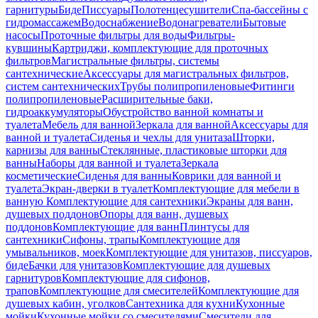
гарнитуры
Биде
Писсуары
Полотенцесушители
Спа-бассейны с
гидромассажем
Водоснабжение
Водонагреватели
Бытовые
насосы
Проточные фильтры для воды
Фильтры-
кувшины
Картриджи, комплектующие для проточных
фильтров
Магистральные фильтры, системы
сантехнические
Аксессуары для магистральных фильтров,
систем сантехнических
Трубы полипропиленовые
Фитинги
полипропиленовые
Расширительные баки,
гидроаккумуляторы
Обустройство ванной комнаты и
туалета
Мебель для ванной
Зеркала для ванной
Аксессуары для
ванной и туалета
Сиденья и чехлы для унитаза
Шторки,
карнизы для ванны
Стеклянные, пластиковые шторки для
ванны
Наборы для ванной и туалета
Зеркала
косметические
Сиденья для ванны
Коврики для ванной и
туалета
Экран-дверки в туалет
Комплектующие для мебели в
ванную
Комплектующие для сантехники
Экраны для ванн,
душевых поддонов
Опоры для ванн, душевых
поддонов
Комплектующие для ванн
Плинтусы для
сантехники
Сифоны, трапы
Комплектующие для
умывальников, моек
Комплектующие для унитазов, писсуаров,
биде
Бачки для унитазов
Комплектующие для душевых
гарнитуров
Комплектующие для сифонов,
трапов
Комплектующие для смесителей
Комплектующие для
душевых кабин, уголков
Сантехника для кухни
Кухонные
мойки
Кухонные мойки со смесителями
Смесители для