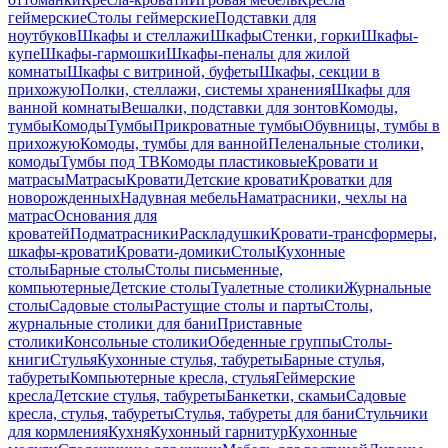
геймерские
Столы геймерские
Подставки для
ноутбуков
Шкафы и стеллажи
Шкафы
Стенки, горки
Шкафы-
купе
Шкафы-гармошки
Шкафы-пеналы для жилой
комнаты
Шкафы с витриной, буфеты
Шкафы, секции в
прихожую
Полки, стеллажи, системы хранения
Шкафы для
ванной комнаты
Вешалки, подставки для зонтов
Комоды,
тумбы
Комоды
Тумбы
Прикроватные тумбы
Обувницы, тумбы в
прихожую
Комоды, тумбы для ванной
Пеленальные столики,
комоды
Тумбы под ТВ
Комоды пластиковые
Кровати и
матрасы
Матрасы
Кровати
Детские кровати
Кроватки для
новорожденных
Надувная мебель
Наматрасники, чехлы на
матрас
Основания для
кроватей
Подматрасники
Раскладушки
Кровати-трансформеры,
шкафы-кровати
Кровати-домики
Столы
Кухонные
столы
Барные столы
Столы письменные,
компьютерные
Детские столы
Туалетные столики
Журнальные
столы
Садовые столы
Растущие столы и парты
Столы,
журнальные столики для бани
Приставные
столики
Консольные столики
Обеденные группы
Столы-
книги
Стулья
Кухонные стулья, табуреты
Барные стулья,
табуреты
Компьютерные кресла, стулья
Геймерские
кресла
Детские стулья, табуреты
Банкетки, скамьи
Садовые
кресла, стулья, табуреты
Стулья, табуреты для бани
Стульчики
для кормления
Кухня
Кухонный гарнитур
Кухонные