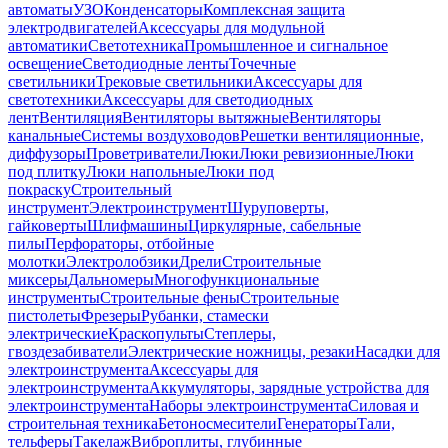
автоматы
УЗО
Конденсаторы
Комплексная защита
электродвигателей
Аксессуары для модульной
автоматики
Светотехника
Промышленное и сигнальное
освещение
Светодиодные ленты
Точечные
светильники
Трековые светильники
Аксессуары для
светотехники
Аксессуары для светодиодных
лент
Вентиляция
Вентиляторы вытяжные
Вентиляторы
канальные
Системы воздуховодов
Решетки вентиляционные,
диффузоры
Проветриватели
Люки
Люки ревизионные
Люки
под плитку
Люки напольные
Люки под
покраску
Строительный
инструмент
Электроинструмент
Шуруповерты,
гайковерты
Шлифмашины
Циркулярные, сабельные
пилы
Перфораторы, отбойные
молотки
Электролобзики
Дрели
Строительные
миксеры
Дальномеры
Многофункциональные
инструменты
Строительные фены
Строительные
пистолеты
Фрезеры
Рубанки, стамески
электрические
Краскопульты
Степлеры,
гвоздезабиватели
Электрические ножницы, резаки
Насадки для
электроинструмента
Аксессуары для
электроинструмента
Аккумуляторы, зарядные устройства для
электроинструмента
Наборы электроинструмента
Силовая и
строительная техника
Бетоносмесители
Генераторы
Тали,
тельферы
Такелаж
Виброплиты, глубинные