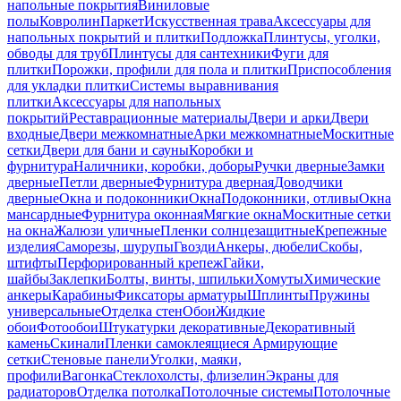
напольные покрытия
Виниловые
полы
Ковролин
Паркет
Искусственная трава
Аксессуары для
напольных покрытий и плитки
Подложка
Плинтусы, уголки,
обводы для труб
Плинтусы для сантехники
Фуги для
плитки
Порожки, профили для пола и плитки
Приспособления
для укладки плитки
Системы выравнивания
плитки
Аксессуары для напольных
покрытий
Реставрационные материалы
Двери и арки
Двери
входные
Двери межкомнатные
Арки межкомнатные
Москитные
сетки
Двери для бани и сауны
Коробки и
фурнитура
Наличники, коробки, доборы
Ручки дверные
Замки
дверные
Петли дверные
Фурнитура дверная
Доводчики
дверные
Окна и подоконники
Окна
Подоконники, отливы
Окна
мансардные
Фурнитура оконная
Мягкие окна
Москитные сетки
на окна
Жалюзи уличные
Пленки солнцезащитные
Крепежные
изделия
Саморезы, шурупы
Гвозди
Анкеры, дюбели
Скобы,
штифты
Перфорированный крепеж
Гайки,
шайбы
Заклепки
Болты, винты, шпильки
Хомуты
Химические
анкеры
Карабины
Фиксаторы арматуры
Шплинты
Пружины
универсальные
Отделка стен
Обои
Жидкие
обои
Фотообои
Штукатурки декоративные
Декоративный
камень
Скинали
Пленки самоклеящиеся
Армирующие
сетки
Стеновые панели
Уголки, маяки,
профили
Вагонка
Стеклохолсты, флизелин
Экраны для
радиаторов
Отделка потолка
Потолочные системы
Потолочные