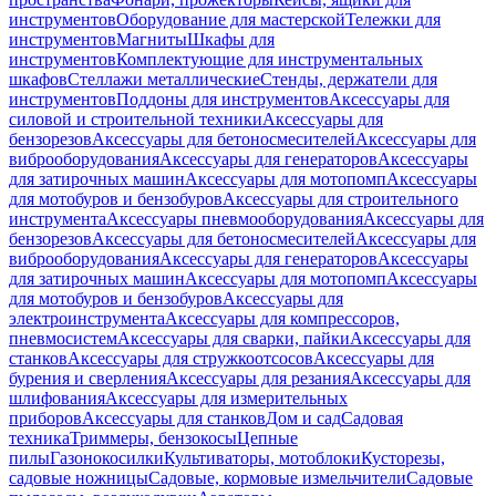
инструментов
Оборудование для мастерской
Тележки для
инструментов
Магниты
Шкафы для
инструментов
Комплектующие для инструментальных
шкафов
Стеллажи металлические
Стенды, держатели для
инструментов
Поддоны для инструментов
Аксессуары для
силовой и строительной техники
Аксессуары для
бензорезов
Аксессуары для бетоносмесителей
Аксессуары для
виброоборудования
Аксессуары для генераторов
Аксессуары
для затирочных машин
Аксессуары для мотопомп
Аксессуары
для мотобуров и бензобуров
Аксессуары для строительного
инструмента
Аксессуары пневмооборудования
Аксессуары для
бензорезов
Аксессуары для бетоносмесителей
Аксессуары для
виброоборудования
Аксессуары для генераторов
Аксессуары
для затирочных машин
Аксессуары для мотопомп
Аксессуары
для мотобуров и бензобуров
Аксессуары для
электроинструмента
Аксессуары для компрессоров,
пневмосистем
Аксессуары для сварки, пайки
Аксессуары для
станков
Аксессуары для стружкоотсосов
Аксессуары для
бурения и сверления
Аксессуары для резания
Аксессуары для
шлифования
Аксессуары для измерительных
приборов
Аксессуары для станков
Дом и сад
Садовая
техника
Триммеры, бензокосы
Цепные
пилы
Газонокосилки
Культиваторы, мотоблоки
Кусторезы,
садовые ножницы
Садовые, кормовые измельчители
Садовые