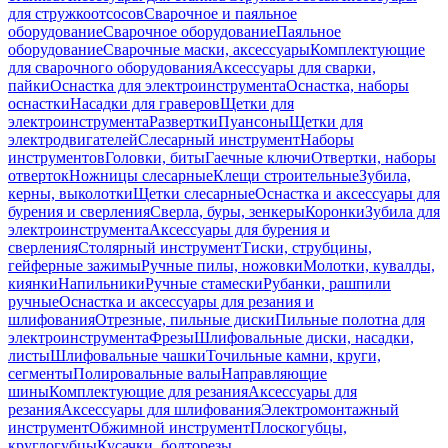
для стружкоотсосов
Сварочное и паяльное
оборудование
Сварочное оборудование
Паяльное
оборудование
Сварочные маски, аксессуары
Комплектующие
для сварочного оборудования
Аксессуары для сварки,
пайки
Оснастка для электроинструмента
Оснастка, наборы
оснастки
Насадки для граверов
Щетки для
электроинструмента
Развертки
Пуансоны
Щетки для
электродвигателей
Слесарный инструмент
Наборы
инструментов
Головки, биты
Гаечные ключи
Отвертки, наборы
отверток
Ножницы слесарные
Клещи строительные
Зубила,
керны, выколотки
Щетки слесарные
Оснастка и аксессуары для
бурения и сверления
Сверла, буры, зенкеры
Коронки
Зубила для
электроинструмента
Аксессуары для бурения и
сверления
Столярный инструмент
Тиски, струбцины,
гейферные зажимы
Ручные пилы, ножовки
Молотки, кувалды,
киянки
Напильники
Ручные стамески
Рубанки, рашпили
ручные
Оснастка и аксессуары для резания и
шлифования
Отрезные, пильные диски
Пильные полотна для
электроинструмента
Фрезы
Шлифовальные диски, насадки,
листы
Шлифовальные чашки
Точильные камни, круги,
сегменты
Полировальные валы
Направляющие
шины
Комплектующие для резания
Аксессуары для
резания
Аксессуары для шлифования
Электромонтажный
инструмент
Обжимной инструмент
Плоскогубцы,
круглогубцы
Кусачки, болторезы,