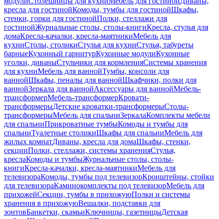
модули
Столешницы для кухни
Мебель для гостиной
Диваны,
кресла для гостиной
Комоды, тумбы для гостиной
Шкафы,
стенки, горки для гостиной
Полки, стеллажи для
гостиной
Журнальные столы, столы-книги
Кресла, стулья для
дома
Кресла-качалки, кресла-маятники
Мебель для
кухни
Столы, столики
Стулья для кухни
Стулья, табуреты
барные
Кухонный гарнитур
Кухонные модули
Кухонные
уголки, диваны
Стульчики для кормления
Системы хранения
для кухни
Мебель для ванной
Тумбы, консоли для
ванной
Шкафы, пеналы для ванной
Шкафчики, полки для
ванной
Зеркала для ванной
Аксессуары для ванной
Мебель-
трансформер
Мебель-трансформер
Кровати-
трансформеры
Детские кроватки-трансформеры
Столы-
трансформеры
Мебель для спальни
Зеркала
Комплекты мебели
для спальни
Прикроватные тумбы
Комоды и тумбы для
спальни
Туалетные столики
Шкафы для спальни
Мебель для
жилых комнат
Диваны, кресла для дома
Шкафы, стенки,
секции
Полки, стеллажи, системы хранения
Стулья,
кресла
Комоды и тумбы
Журнальные столы, столы-
книги
Кресла-качалки, кресла-маятники
Мебель для
телевизора
Комоды, тумбы под телевизор
Кронштейны, стойки
для телевизора
Каминокомплекты под телевизор
Мебель для
прихожей
Секции, тумбы в прихожую
Полки и системы
хранения в прихожую
Вешалки, подставки для
зонтов
Банкетки, скамьи
Ключницы, газетницы
Детская