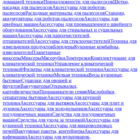
домашней техники
Принадлежности для пылесосов
Щетки,
насадки для пылесосов
Аксессуары для роботов-
пылесосов
Расходные материалы для пылесосов
Станции,
аккумуляторы для роботов-пылесосов
Аксессуары для
швейных машин
Аксессуары для промышленного швейного
оборудования
Аксессуары для стиральных и сушильных
машин
Аксессуары для пароочистителей,
отпаривателей
Аксессуары для стеклоочистителей
Техника для
измельчения продуктов
Блендеры
Кухонные комбайны,
измельчители
Планетарные
миксеры
Миксеры
Мясорубки
Ломтерезки
Комплектующие для
климатической техники
Управление климатической
техникой
Фильтры для климатической техники
Аксессуары для
климатической техники
Мелкая техника
Весы кухонные,
бытовые
Сушилки для овощей и
фруктов
Вакууматоры
Открывалки,
картофелечистки
Проращиватели семян
Маслобойки,
сепараторы бытовые
Аксессуары для крупной
техники
Аксессуары для вытяжек
Аксессуары для плит и
духовок
Аксессуары для холодильников
Аксессуары для
посудомоечных машин
Средства для посудомоечных
машин
Средства для ухода за техникой
Аксессуары для
кухонной техники
Аксессуары для микроволновых
печей
Вакуумные пакеты, контейнеры
Аксессуары для
кофемашин
Аксессуары для мультиварок,