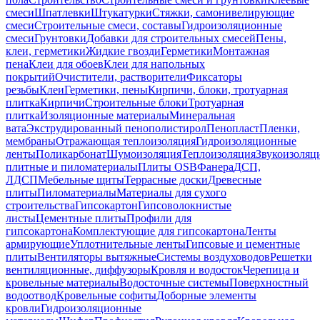
смеси
Шпатлевки
Штукатурки
Стяжки, самонивелирующие
смеси
Строительные смеси, составы
Гидроизоляционные
смеси
Грунтовки
Добавки для строительных смесей
Пены,
клеи, герметики
Жидкие гвозди
Герметики
Монтажная
пена
Клеи для обоев
Клеи для напольных
покрытий
Очистители, растворители
Фиксаторы
резьбы
Клеи
Герметики, пены
Кирпичи, блоки, тротуарная
плитка
Кирпичи
Строительные блоки
Тротуарная
плитка
Изоляционные материалы
Минеральная
вата
Экструдированный пенополистирол
Пенопласт
Пленки,
мембраны
Отражающая теплоизоляция
Гидроизоляционные
ленты
Поликарбонат
Шумоизоляция
Теплоизоляция
Звукоизоляц
плитные и пиломатериалы
Плиты OSB
Фанера
ДСП,
ЛДСП
Мебельные щиты
Террасные доски
Древесные
плиты
Пиломатериалы
Материалы для сухого
строительства
Гипсокартон
Гипсоволокнистые
листы
Цементные плиты
Профили для
гипсокартона
Комплектующие для гипсокартона
Ленты
армирующие
Уплотнительные ленты
Гипсовые и цементные
плиты
Вентиляторы вытяжные
Системы воздуховодов
Решетки
вентиляционные, диффузоры
Кровля и водосток
Черепица и
кровельные материалы
Водосточные системы
Поверхностный
водоотвод
Кровельные софиты
Доборные элементы
кровли
Гидроизоляционные