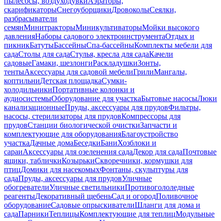
пылесосы, воздуходувки
Аэраторы,
скарификаторы
Снегоуборщики
Дровоколы
Сеялки,
разбрасыватели
семян
Минитракторы
Миникультиваторы
Мойки высокого
давления
Наборы садового электроинструмента
Отдых и
пикник
Батуты
Бассейны
Спа-бассейны
Комплекты мебели для
сада
Столы для сада
Стулья, кресла для сада
Качели
садовые
Гамаки, шезлонги
Раскладушки
Зонты,
тенты
Аксессуары для садовой мебели
Грили
Мангалы,
коптильни
Детская площадка
Сумки-
холодильники
Портативные колонки и
аудиосистемы
Оборудование для участка
Бытовые насосы
Люки
канализационные
Пруды, аксессуары для прудов
Фильтры,
насосы, стерилизаторы для прудов
Компрессоры для
прудов
Станции биологической очистки
Запчасти и
комплектующие для оборудования
Благоустройство
участка
Дачные дома
Беседки
Бани
Хозблоки и
сараи
Аксессуары для озеленения сада
Декор для сада
Почтовые
ящики, таблички
Козырьки
Скворечники, кормушки для
птиц
Домики для насекомых
Фонтаны, скульптуры для
сада
Пруды, аксессуары для прудов
Уличные
обогреватели
Уличные светильники
Противогололедные
реагенты
Декоративный щебень
Сад и огород
Поливочное
оборудование
Садовые опрыскиватели
Шланги для дома и
сада
Парники
Теплицы
Комплектующие для теплиц
Модульные