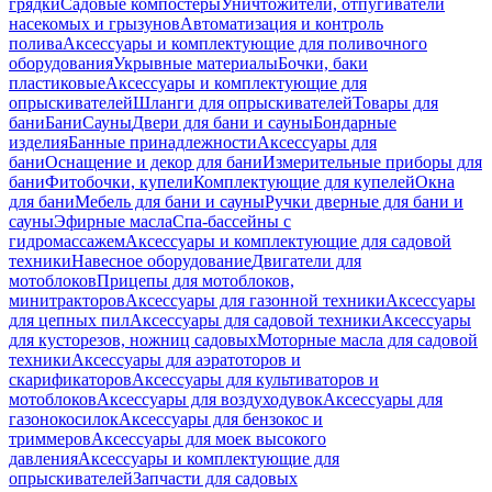
грядки
Садовые компостеры
Уничтожители, отпугиватели
насекомых и грызунов
Автоматизация и контроль
полива
Аксессуары и комплектующие для поливочного
оборудования
Укрывные материалы
Бочки, баки
пластиковые
Аксессуары и комплектующие для
опрыскивателей
Шланги для опрыскивателей
Товары для
бани
Бани
Сауны
Двери для бани и сауны
Бондарные
изделия
Банные принадлежности
Аксессуары для
бани
Оснащение и декор для бани
Измерительные приборы для
бани
Фитобочки, купели
Комплектующие для купелей
Окна
для бани
Мебель для бани и сауны
Ручки дверные для бани и
сауны
Эфирные масла
Спа-бассейны с
гидромассажем
Аксессуары и комплектующие для садовой
техники
Навесное оборудование
Двигатели для
мотоблоков
Прицепы для мотоблоков,
минитракторов
Аксессуары для газонной техники
Аксессуары
для цепных пил
Аксессуары для садовой техники
Аксессуары
для кусторезов, ножниц садовых
Моторные масла для садовой
техники
Аксессуары для аэратоторов и
скарификаторов
Аксессуары для культиваторов и
мотоблоков
Аксессуары для воздуходувок
Аксессуары для
газонокосилок
Аксессуары для бензокос и
триммеров
Аксессуары для моек высокого
давления
Аксессуары и комплектующие для
опрыскивателей
Запчасти для садовых