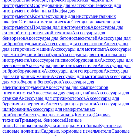
инструментов
Оборудование для мастерской
Тележки для
инструментов
Магниты
Шкафы для
инструментов
Комплектующие для инструментальных
шкафов
Стеллажи металлические
Стенды, держатели для
инструментов
Поддоны для инструментов
Аксессуары для
силовой и строительной техники
Аксессуары для
бензорезов
Аксессуары для бетоносмесителей
Аксессуары для
виброоборудования
Аксессуары для генераторов
Аксессуары
для затирочных машин
Аксессуары для мотопомп
Аксессуары
для мотобуров и бензобуров
Аксессуары для строительного
инструмента
Аксессуары пневмооборудования
Аксессуары для
бензорезов
Аксессуары для бетоносмесителей
Аксессуары для
виброоборудования
Аксессуары для генераторов
Аксессуары
для затирочных машин
Аксессуары для мотопомп
Аксессуары
для мотобуров и бензобуров
Аксессуары для
электроинструмента
Аксессуары для компрессоров,
пневмосистем
Аксессуары для сварки, пайки
Аксессуары для
станков
Аксессуары для стружкоотсосов
Аксессуары для
бурения и сверления
Аксессуары для резания
Аксессуары для
шлифования
Аксессуары для измерительных
приборов
Аксессуары для станков
Дом и сад
Садовая
техника
Триммеры, бензокосы
Цепные
пилы
Газонокосилки
Культиваторы, мотоблоки
Кусторезы,
садовые ножницы
Садовые, кормовые измельчители
Садовые