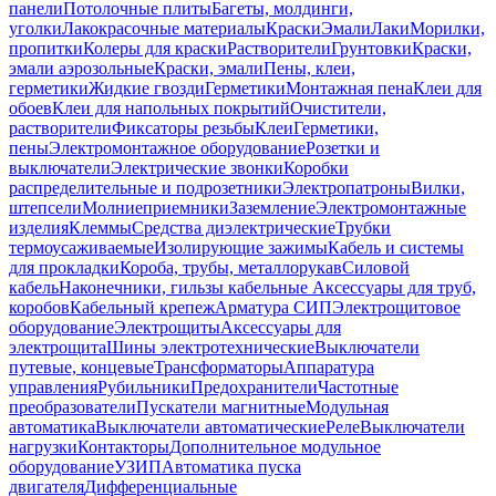
панели
Потолочные плиты
Багеты, молдинги,
уголки
Лакокрасочные материалы
Краски
Эмали
Лаки
Морилки,
пропитки
Колеры для краски
Растворители
Грунтовки
Краски,
эмали аэрозольные
Краски, эмали
Пены, клеи,
герметики
Жидкие гвозди
Герметики
Монтажная пена
Клеи для
обоев
Клеи для напольных покрытий
Очистители,
растворители
Фиксаторы резьбы
Клеи
Герметики,
пены
Электромонтажное оборудование
Розетки и
выключатели
Электрические звонки
Коробки
распределительные и подрозетники
Электропатроны
Вилки,
штепсели
Молниеприемники
Заземление
Электромонтажные
изделия
Клеммы
Средства диэлектрические
Трубки
термоусаживаемые
Изолирующие зажимы
Кабель и системы
для прокладки
Короба, трубы, металлорукав
Силовой
кабель
Наконечники, гильзы кабельные
Аксессуары для труб,
коробов
Кабельный крепеж
Арматура СИП
Электрощитовое
оборудование
Электрощиты
Аксессуары для
электрощита
Шины электротехнические
Выключатели
путевые, концевые
Трансформаторы
Аппаратура
управления
Рубильники
Предохранители
Частотные
преобразователи
Пускатели магнитные
Модульная
автоматика
Выключатели автоматические
Реле
Выключатели
нагрузки
Контакторы
Дополнительное модульное
оборудование
УЗИП
Автоматика пуска
двигателя
Дифференциальные