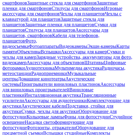
смартфонов
Защитные стекла для смартфонов
Защитные
пленки для смартфонов
Стилусы для смартфонов
Игровые
аксессуары для смартфонов
Чехлы для планшетов
Чехлы с
клавиатурой для планшетов
Защитные стекла для
планшетов
Защитные пленки для планшетов
Сумки для
планшетов
Стилусы для планшетов
Аксессуары для
планшетов, смартфонов
Кабели для телефонов,
планшетов
Фото,
видеосъемка
Фотоаппараты
Видеокамеры
Экшн-камеры
Карты
памяти
Объективы
Вспышки
Аксессуары для камер
Сумки и
чехлы для камер
Зарядные устройства, аккумуляторы для фото,
видеокамер
Аксессуары для объективов
Штативы
Цифровые
фоторамки
Аудиотехника
Мультимедиа акустика
Радиочасы,
метеостанции
Радиоприемники
Музыкальные
центры
Домашние кинотеатры
Акустические
системы
Проигрыватели виниловых пластинок
Аксессуары
для виниловых проигрывателей
Виниловые
пластинки
Инсталляционная акустика
Трансляционные
усилители
Аксессуары для аудиотехники
Комплектующие для
акустики
Акустические кабели
Подставки, стойки для
акустики
Сумки, чехлы для акустики
Оборудование для
фотостудии
Кольцевые лампы
Фоны для фотостудии
Студийное
освещение
Насадки светоформирующие для
фотостудии
Фотозонты, отражатели
Оборудование для
предметной съемки
Вспышки студийные
Комплекты