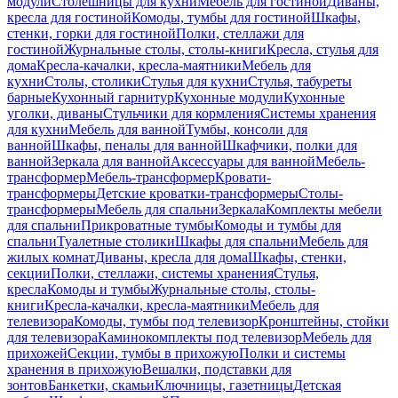
модули
Столешницы для кухни
Мебель для гостиной
Диваны,
кресла для гостиной
Комоды, тумбы для гостиной
Шкафы,
стенки, горки для гостиной
Полки, стеллажи для
гостиной
Журнальные столы, столы-книги
Кресла, стулья для
дома
Кресла-качалки, кресла-маятники
Мебель для
кухни
Столы, столики
Стулья для кухни
Стулья, табуреты
барные
Кухонный гарнитур
Кухонные модули
Кухонные
уголки, диваны
Стульчики для кормления
Системы хранения
для кухни
Мебель для ванной
Тумбы, консоли для
ванной
Шкафы, пеналы для ванной
Шкафчики, полки для
ванной
Зеркала для ванной
Аксессуары для ванной
Мебель-
трансформер
Мебель-трансформер
Кровати-
трансформеры
Детские кроватки-трансформеры
Столы-
трансформеры
Мебель для спальни
Зеркала
Комплекты мебели
для спальни
Прикроватные тумбы
Комоды и тумбы для
спальни
Туалетные столики
Шкафы для спальни
Мебель для
жилых комнат
Диваны, кресла для дома
Шкафы, стенки,
секции
Полки, стеллажи, системы хранения
Стулья,
кресла
Комоды и тумбы
Журнальные столы, столы-
книги
Кресла-качалки, кресла-маятники
Мебель для
телевизора
Комоды, тумбы под телевизор
Кронштейны, стойки
для телевизора
Каминокомплекты под телевизор
Мебель для
прихожей
Секции, тумбы в прихожую
Полки и системы
хранения в прихожую
Вешалки, подставки для
зонтов
Банкетки, скамьи
Ключницы, газетницы
Детская