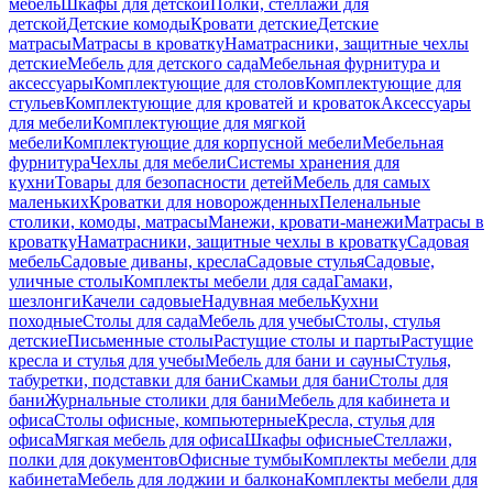
мебель
Шкафы для детской
Полки, стеллажи для
детской
Детские комоды
Кровати детские
Детские
матрасы
Матрасы в кроватку
Наматрасники, защитные чехлы
детские
Мебель для детского сада
Мебельная фурнитура и
аксессуары
Комплектующие для столов
Комплектующие для
стульев
Комплектующие для кроватей и кроваток
Аксессуары
для мебели
Комплектующие для мягкой
мебели
Комплектующие для корпусной мебели
Мебельная
фурнитура
Чехлы для мебели
Системы хранения для
кухни
Товары для безопасности детей
Мебель для самых
маленьких
Кроватки для новорожденных
Пеленальные
столики, комоды, матрасы
Манежи, кровати-манежи
Матрасы в
кроватку
Наматрасники, защитные чехлы в кроватку
Садовая
мебель
Садовые диваны, кресла
Садовые стулья
Садовые,
уличные столы
Комплекты мебели для сада
Гамаки,
шезлонги
Качели садовые
Надувная мебель
Кухни
походные
Столы для сада
Мебель для учебы
Столы, стулья
детские
Письменные столы
Растущие столы и парты
Растущие
кресла и стулья для учебы
Мебель для бани и сауны
Стулья,
табуретки, подставки для бани
Скамьи для бани
Столы для
бани
Журнальные столики для бани
Мебель для кабинета и
офиса
Столы офисные, компьютерные
Кресла, стулья для
офиса
Мягкая мебель для офиса
Шкафы офисные
Стеллажи,
полки для документов
Офисные тумбы
Комплекты мебели для
кабинета
Мебель для лоджии и балкона
Комплекты мебели для