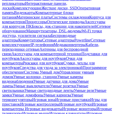
репликаторы
Интерактивные панели,
доски
Комплектующие
Жесткие диски, SSD
Оперативная
память
Видеокарты
Компьютерные блоки
питания
Материнские платы
Системы охлаждения
Корпуса для
компьютеров
Процессоры
Оптические приводы
Аксессуары
для корпусов ПК
Боксы, док-станции для накопителей
Сетевое
оборудование
Маршрутизаторы, DSL-модемы
Wi-Fi точки
доступа, усилители сигнала
Беспроводные
адаптеры
Коммутаторы
Сетевые адаптеры
Powerline
Сетевые
комплектующие
IP-телефония
Медиаконвертеры
Кабели,
переходники сетевые
Антенны для беспроводной
связи
Аксессуары для компьютерной техники
Подставки для
ноутбуков
Аксессуары для ноутбуков
Очки для
компьютера
Рюкзаки для ноутбуков
Сумки, чехлы для
ноутбуков
Средства для ухода за электроникой
Программное
обеспечение
Система Умный дом
Управление умным
домом
Умные колонки, станции
Умные камеры
видеонаблюдения
Умные датчики для дома
Умные
лампы
Умные выключатели
Умные розетки
Умные
светильники
Умные светодиодные ленты
Умные реле
Умные
замки
Умные домофоны
Умные карнизы
Умные
терморегуляторы
Игровая зона
Игровые приставки
Игры для
приставок
Игровые контроллеры
Игровые ноутбуки
Игровые
компьютеры
Игровые видеокарты
Игровые мониторы
Игровые
телевизоры
Игровые мыши
Игровые клавиатуры
Игровые