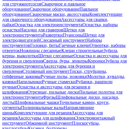
для стружкоотсосов
Сварочное и паяльное
оборудование
Сварочное оборудование
Паяльное
оборудование
Сварочные маски, аксессуары
Комплектующие
для сварочного оборудования
Аксессуары для сварки,
пайки
Оснастка для электроинструмента
Оснастка, наборы
оснастки
Насадки для граверов
Щетки для
электроинструмента
Развертки
Пуансоны
Щетки для
электродвигателей
Слесарный инструмент
Наборы
инструментов
Головки, биты
Гаечные ключи
Отвертки, наборы
отверток
Ножницы слесарные
Клещи строительные
Зубила,
керны, выколотки
Щетки слесарные
Оснастка и аксессуары для
бурения и сверления
Сверла, буры, зенкеры
Коронки
Зубила для
электроинструмента
Аксессуары для бурения и
сверления
Столярный инструмент
Тиски, струбцины,
гейферные зажимы
Ручные пилы, ножовки
Молотки, кувалды,
киянки
Напильники
Ручные стамески
Рубанки, рашпили
ручные
Оснастка и аксессуары для резания и
шлифования
Отрезные, пильные диски
Пильные полотна для
электроинструмента
Фрезы
Шлифовальные диски, насадки,
листы
Шлифовальные чашки
Точильные камни, круги,
сегменты
Полировальные валы
Направляющие
шины
Комплектующие для резания
Аксессуары для
резания
Аксессуары для шлифования
Электромонтажный
инструмент
Обжимной инструмент
Плоскогубцы,
круглогубцы
Кусачки, болторезы,