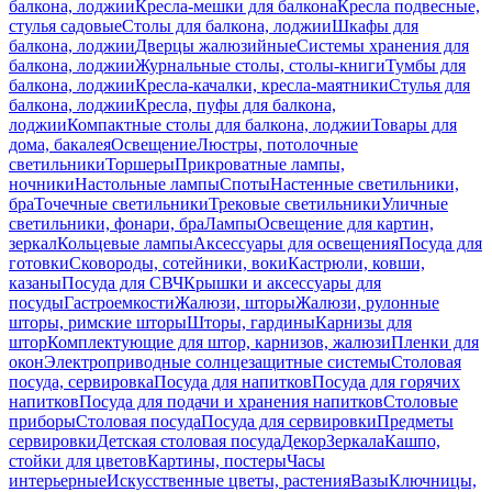
балкона, лоджии
Кресла-мешки для балкона
Кресла подвесные,
стулья садовые
Столы для балкона, лоджии
Шкафы для
балкона, лоджии
Дверцы жалюзийные
Системы хранения для
балкона, лоджии
Журнальные столы, столы-книги
Тумбы для
балкона, лоджии
Кресла-качалки, кресла-маятники
Стулья для
балкона, лоджии
Кресла, пуфы для балкона,
лоджии
Компактные столы для балкона, лоджии
Товары для
дома, бакалея
Освещение
Люстры, потолочные
светильники
Торшеры
Прикроватные лампы,
ночники
Настольные лампы
Споты
Настенные светильники,
бра
Точечные светильники
Трековые светильники
Уличные
светильники, фонари, бра
Лампы
Освещение для картин,
зеркал
Кольцевые лампы
Аксессуары для освещения
Посуда для
готовки
Сковороды, сотейники, воки
Кастрюли, ковши,
казаны
Посуда для СВЧ
Крышки и аксессуары для
посуды
Гастроемкости
Жалюзи, шторы
Жалюзи, рулонные
шторы, римские шторы
Шторы, гардины
Карнизы для
штор
Комплектующие для штор, карнизов, жалюзи
Пленки для
окон
Электроприводные солнцезащитные системы
Столовая
посуда, сервировка
Посуда для напитков
Посуда для горячих
напитков
Посуда для подачи и хранения напитков
Столовые
приборы
Столовая посуда
Посуда для сервировки
Предметы
сервировки
Детская столовая посуда
Декор
Зеркала
Кашпо,
стойки для цветов
Картины, постеры
Часы
интерьерные
Искусственные цветы, растения
Вазы
Ключницы,