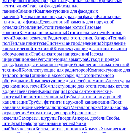
материалы
Шифер
Профнастил
Рулонная кровля
Кровельная
вентиляция
Отделка фасада
Фасадные
панели
Сайдинг
Комплектующие для фасадных
панелей
Декоративные штукатурки для фасада
Клинкерная
плитка для фасада
Декоративный камень для наружной
отделки
Отопление
Отопительные котлы
Газовые
колонки
Камины, печи-камины
Отопительные печи
Банные
печи
Водонагреватели
Радиаторы отопления, батареи
Теплый
пол
Теплые плинтусы
Системы антиобледенения
Управление
климатической техникой
Комплектующие для отопительного
оборудования
Стабилизаторы напряжения
Насосы
циркуляционные
Регулирующая арматура
Отвод и подвод
воды
Дымоходы и комплектующие
Управление климатической
техникой
Комплектующие для радиаторов
Комплектующие для
теплого пола
Топливо и аксессуары для отопительного
оборудования
Комплектующие для печей, каминов
Аксессуары
для каминов, печей
Комплектующие для отопительных котлов,
водонагревателей
Канализация
Тросы сантехнические,
вантузы
Прочистные машины
Трубы, фитинги внутренней
канализации
Трубы, фитинги наружной канализации
Люки
канализационные
Металлопрокат
Металлопрокат
Сваи
Заборы,
ограждения
Автоматика для ворот
Крепежные
изделия
Саморезы, шурупы
Гвозди
Анкеры, дюбели
Скобы,
штифты
Перфорированный крепеж
Гайки,
шайбы
Заклепки
Болты, винты, шпильки
Хомуты
Химические