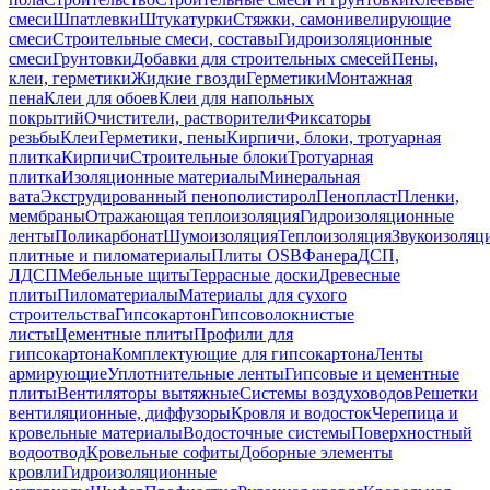
смеси
Шпатлевки
Штукатурки
Стяжки, самонивелирующие
смеси
Строительные смеси, составы
Гидроизоляционные
смеси
Грунтовки
Добавки для строительных смесей
Пены,
клеи, герметики
Жидкие гвозди
Герметики
Монтажная
пена
Клеи для обоев
Клеи для напольных
покрытий
Очистители, растворители
Фиксаторы
резьбы
Клеи
Герметики, пены
Кирпичи, блоки, тротуарная
плитка
Кирпичи
Строительные блоки
Тротуарная
плитка
Изоляционные материалы
Минеральная
вата
Экструдированный пенополистирол
Пенопласт
Пленки,
мембраны
Отражающая теплоизоляция
Гидроизоляционные
ленты
Поликарбонат
Шумоизоляция
Теплоизоляция
Звукоизоляц
плитные и пиломатериалы
Плиты OSB
Фанера
ДСП,
ЛДСП
Мебельные щиты
Террасные доски
Древесные
плиты
Пиломатериалы
Материалы для сухого
строительства
Гипсокартон
Гипсоволокнистые
листы
Цементные плиты
Профили для
гипсокартона
Комплектующие для гипсокартона
Ленты
армирующие
Уплотнительные ленты
Гипсовые и цементные
плиты
Вентиляторы вытяжные
Системы воздуховодов
Решетки
вентиляционные, диффузоры
Кровля и водосток
Черепица и
кровельные материалы
Водосточные системы
Поверхностный
водоотвод
Кровельные софиты
Доборные элементы
кровли
Гидроизоляционные