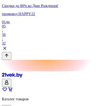
Скидки до 80% ко Дню Рождения!
промокод HAPPY22
01
дн
05
:
56
:
32
Каталог товаров