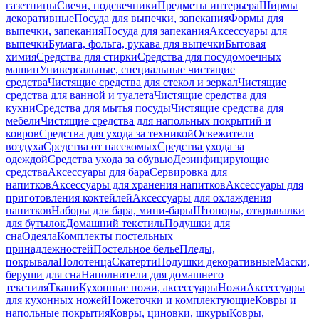
газетницы
Свечи, подсвечники
Предметы интерьера
Ширмы
декоративные
Посуда для выпечки, запекания
Формы для
выпечки, запекания
Посуда для запекания
Аксессуары для
выпечки
Бумага, фольга, рукава для выпечки
Бытовая
химия
Средства для стирки
Средства для посудомоечных
машин
Универсальные, специальные чистящие
средства
Чистящие средства для стекол и зеркал
Чистящие
средства для ванной и туалета
Чистящие средства для
кухни
Средства для мытья посуды
Чистящие средства для
мебели
Чистящие средства для напольных покрытий и
ковров
Средства для ухода за техникой
Освежители
воздуха
Средства от насекомых
Средства ухода за
одеждой
Средства ухода за обувью
Дезинфицирующие
средства
Аксессуары для бара
Сервировка для
напитков
Аксессуары для хранения напитков
Аксессуары для
приготовления коктейлей
Аксессуары для охлаждения
напитков
Наборы для бара, мини-бары
Штопоры, открывалки
для бутылок
Домашний текстиль
Подушки для
сна
Одеяла
Комплекты постельных
принадлежностей
Постельное белье
Пледы,
покрывала
Полотенца
Скатерти
Подушки декоративные
Маски,
беруши для сна
Наполнители для домашнего
текстиля
Ткани
Кухонные ножи, аксессуары
Ножи
Аксессуары
для кухонных ножей
Ножеточки и комплектующие
Ковры и
напольные покрытия
Ковры, циновки, шкуры
Ковры,