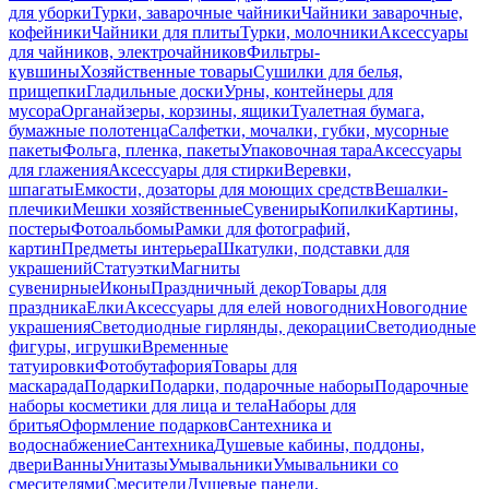
для уборки
Турки, заварочные чайники
Чайники заварочные,
кофейники
Чайники для плиты
Турки, молочники
Аксессуары
для чайников, электрочайников
Фильтры-
кувшины
Хозяйственные товары
Сушилки для белья,
прищепки
Гладильные доски
Урны, контейнеры для
мусора
Органайзеры, корзины, ящики
Туалетная бумага,
бумажные полотенца
Салфетки, мочалки, губки, мусорные
пакеты
Фольга, пленка, пакеты
Упаковочная тара
Аксессуары
для глажения
Аксессуары для стирки
Веревки,
шпагаты
Емкости, дозаторы для моющих средств
Вешалки-
плечики
Мешки хозяйственные
Сувениры
Копилки
Картины,
постеры
Фотоальбомы
Рамки для фотографий,
картин
Предметы интерьера
Шкатулки, подставки для
украшений
Статуэтки
Магниты
сувенирные
Иконы
Праздничный декор
Товары для
праздника
Елки
Аксессуары для елей новогодних
Новогодние
украшения
Светодиодные гирлянды, декорации
Светодиодные
фигуры, игрушки
Временные
татуировки
Фотобутафория
Товары для
маскарада
Подарки
Подарки, подарочные наборы
Подарочные
наборы косметики для лица и тела
Наборы для
бритья
Оформление подарков
Сантехника и
водоснабжение
Сантехника
Душевые кабины, поддоны,
двери
Ванны
Унитазы
Умывальники
Умывальники со
смесителями
Смесители
Душевые панели,