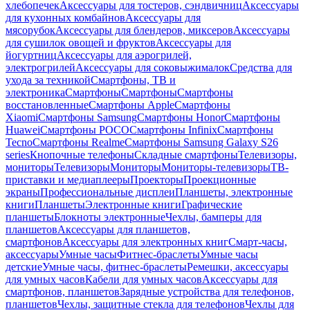
хлебопечек
Аксессуары для тостеров, сэндвичниц
Аксессуары
для кухонных комбайнов
Аксессуары для
мясорубок
Аксессуары для блендеров, миксеров
Аксессуары
для сушилок овощей и фруктов
Аксессуары для
йогуртниц
Аксессуары для аэрогрилей,
электрогрилей
Аксессуары для соковыжималок
Средства для
ухода за техникой
Смартфоны, ТВ и
электроника
Смартфоны
Смартфоны
Смартфоны
восстановленные
Смартфоны Apple
Смартфоны
Xiaomi
Смартфоны Samsung
Смартфоны Honor
Смартфоны
Huawei
Смартфоны POCO
Смартфоны Infinix
Смартфоны
Tecno
Смартфоны Realme
Смартфоны Samsung Galaxy S26
series
Кнопочные телефоны
Складные смартфоны
Телевизоры,
мониторы
Телевизоры
Мониторы
Мониторы-телевизоры
ТВ-
приставки и медиаплееры
Проекторы
Проекционные
экраны
Профессиональные дисплеи
Планшеты, электронные
книги
Планшеты
Электронные книги
Графические
планшеты
Блокноты электронные
Чехлы, бамперы для
планшетов
Аксессуары для планшетов,
смартфонов
Аксессуары для электронных книг
Смарт-часы,
аксессуары
Умные часы
Фитнес-браслеты
Умные часы
детские
Умные часы, фитнес-браслеты
Ремешки, аксессуары
для умных часов
Кабели для умных часов
Аксессуары для
смартфонов, планшетов
Зарядные устройства для телефонов,
планшетов
Чехлы, защитные стекла для телефонов
Чехлы для