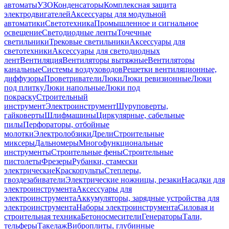
автоматы
УЗО
Конденсаторы
Комплексная защита
электродвигателей
Аксессуары для модульной
автоматики
Светотехника
Промышленное и сигнальное
освещение
Светодиодные ленты
Точечные
светильники
Трековые светильники
Аксессуары для
светотехники
Аксессуары для светодиодных
лент
Вентиляция
Вентиляторы вытяжные
Вентиляторы
канальные
Системы воздуховодов
Решетки вентиляционные,
диффузоры
Проветриватели
Люки
Люки ревизионные
Люки
под плитку
Люки напольные
Люки под
покраску
Строительный
инструмент
Электроинструмент
Шуруповерты,
гайковерты
Шлифмашины
Циркулярные, сабельные
пилы
Перфораторы, отбойные
молотки
Электролобзики
Дрели
Строительные
миксеры
Дальномеры
Многофункциональные
инструменты
Строительные фены
Строительные
пистолеты
Фрезеры
Рубанки, стамески
электрические
Краскопульты
Степлеры,
гвоздезабиватели
Электрические ножницы, резаки
Насадки для
электроинструмента
Аксессуары для
электроинструмента
Аккумуляторы, зарядные устройства для
электроинструмента
Наборы электроинструмента
Силовая и
строительная техника
Бетоносмесители
Генераторы
Тали,
тельферы
Такелаж
Виброплиты, глубинные