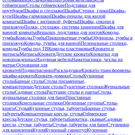
геймерские
Столы геймерские
Подставки для
ноутбуков
Шкафы и стеллажи
Шкафы
Стенки, горки
Шкафы-
купе
Шкафы-гармошки
Шкафы-пеналы для жилой
комнаты
Шкафы с витриной, буфеты
Шкафы, секции в
прихожую
Полки, стеллажи, системы хранения
Шкафы для
ванной комнаты
Вешалки, подставки для зонтов
Комоды,
тумбы
Комоды
Тумбы
Прикроватные тумбы
Обувницы, тумбы в
прихожую
Комоды, тумбы для ванной
Пеленальные столики,
комоды
Тумбы под ТВ
Комоды пластиковые
Кровати и
матрасы
Матрасы
Кровати
Детские кровати
Кроватки для
новорожденных
Надувная мебель
Наматрасники, чехлы на
матрас
Основания для
кроватей
Подматрасники
Раскладушки
Кровати-трансформеры,
шкафы-кровати
Кровати-домики
Столы
Кухонные
столы
Барные столы
Столы письменные,
компьютерные
Детские столы
Туалетные столики
Журнальные
столы
Садовые столы
Растущие столы и парты
Столы,
журнальные столики для бани
Приставные
столики
Консольные столики
Обеденные группы
Столы-
книги
Стулья
Кухонные стулья, табуреты
Барные стулья,
табуреты
Компьютерные кресла, стулья
Геймерские
кресла
Детские стулья, табуреты
Банкетки, скамьи
Садовые
кресла, стулья, табуреты
Стулья, табуреты для бани
Стульчики
для кормления
Кухня
Кухонный гарнитур
Кухонные