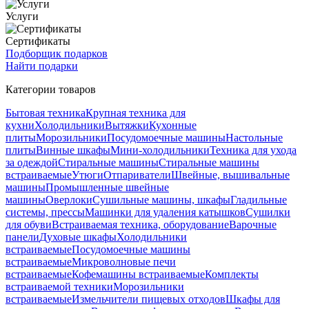
Услуги
Сертификаты
Подборщик подарков
Найти подарки
Категории товаров
Бытовая техника
Крупная техника для
кухни
Холодильники
Вытяжки
Кухонные
плиты
Морозильники
Посудомоечные машины
Настольные
плиты
Винные шкафы
Мини-холодильники
Техника для ухода
за одеждой
Стиральные машины
Стиральные машины
встраиваемые
Утюги
Отпариватели
Швейные, вышивальные
машины
Промышленные швейные
машины
Оверлоки
Сушильные машины, шкафы
Гладильные
системы, прессы
Машинки для удаления катышков
Сушилки
для обуви
Встраиваемая техника, оборудование
Варочные
панели
Духовые шкафы
Холодильники
встраиваемые
Посудомоечные машины
встраиваемые
Микроволновые печи
встраиваемые
Кофемашины встраиваемые
Комплекты
встраиваемой техники
Морозильники
встраиваемые
Измельчители пищевых отходов
Шкафы для