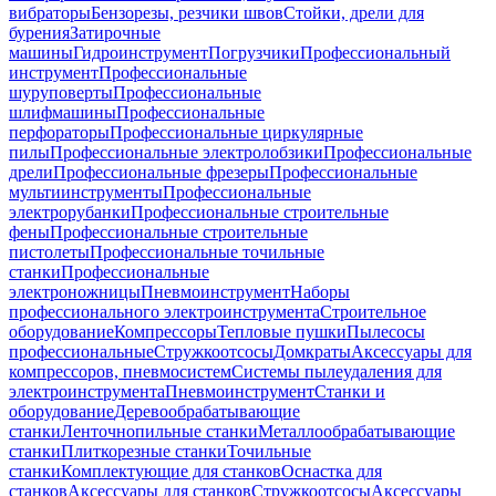
вибраторы
Бензорезы, резчики швов
Стойки, дрели для
бурения
Затирочные
машины
Гидроинструмент
Погрузчики
Профессиональный
инструмент
Профессиональные
шуруповерты
Профессиональные
шлифмашины
Профессиональные
перфораторы
Профессиональные циркулярные
пилы
Профессиональные электролобзики
Профессиональные
дрели
Профессиональные фрезеры
Профессиональные
мультиинструменты
Профессиональные
электрорубанки
Профессиональные строительные
фены
Профессиональные строительные
пистолеты
Профессиональные точильные
станки
Профессиональные
электроножницы
Пневмоинструмент
Наборы
профессионального электроинструмента
Строительное
оборудование
Компрессоры
Тепловые пушки
Пылесосы
профессиональные
Стружкоотсосы
Домкраты
Аксессуары для
компрессоров, пневмосистем
Системы пылеудаления для
электроинструмента
Пневмоинструмент
Станки и
оборудование
Деревообрабатывающие
станки
Ленточнопильные станки
Металлообрабатывающие
станки
Плиткорезные станки
Точильные
станки
Комплектующие для станков
Оснастка для
станков
Аксессуары для станков
Стружкоотсосы
Аксессуары