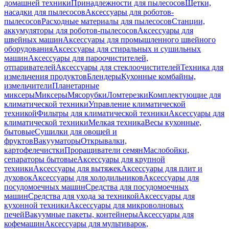
домашней техники
Принадлежности для пылесосов
Щетки,
насадки для пылесосов
Аксессуары для роботов-
пылесосов
Расходные материалы для пылесосов
Станции,
аккумуляторы для роботов-пылесосов
Аксессуары для
швейных машин
Аксессуары для промышленного швейного
оборудования
Аксессуары для стиральных и сушильных
машин
Аксессуары для пароочистителей,
отпаривателей
Аксессуары для стеклоочистителей
Техника для
измельчения продуктов
Блендеры
Кухонные комбайны,
измельчители
Планетарные
миксеры
Миксеры
Мясорубки
Ломтерезки
Комплектующие для
климатической техники
Управление климатической
техникой
Фильтры для климатической техники
Аксессуары для
климатической техники
Мелкая техника
Весы кухонные,
бытовые
Сушилки для овощей и
фруктов
Вакууматоры
Открывалки,
картофелечистки
Проращиватели семян
Маслобойки,
сепараторы бытовые
Аксессуары для крупной
техники
Аксессуары для вытяжек
Аксессуары для плит и
духовок
Аксессуары для холодильников
Аксессуары для
посудомоечных машин
Средства для посудомоечных
машин
Средства для ухода за техникой
Аксессуары для
кухонной техники
Аксессуары для микроволновых
печей
Вакуумные пакеты, контейнеры
Аксессуары для
кофемашин
Аксессуары для мультиварок,