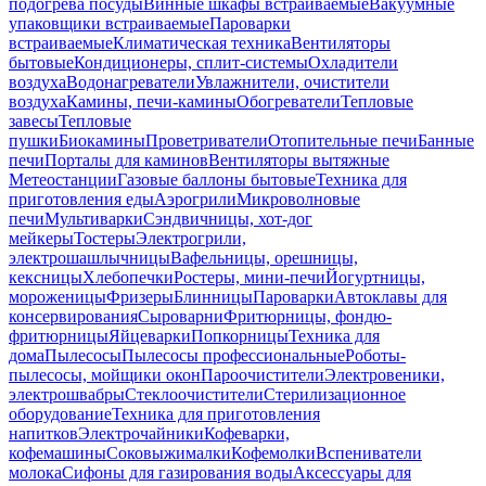
подогрева посуды
Винные шкафы встраиваемые
Вакуумные
упаковщики встраиваемые
Пароварки
встраиваемые
Климатическая техника
Вентиляторы
бытовые
Кондиционеры, сплит-системы
Охладители
воздуха
Водонагреватели
Увлажнители, очистители
воздуха
Камины, печи-камины
Обогреватели
Тепловые
завесы
Тепловые
пушки
Биокамины
Проветриватели
Отопительные печи
Банные
печи
Порталы для каминов
Вентиляторы вытяжные
Метеостанции
Газовые баллоны бытовые
Техника для
приготовления еды
Аэрогрили
Микроволновые
печи
Мультиварки
Сэндвичницы, хот-дог
мейкеры
Тостеры
Электрогрили,
электрошашлычницы
Вафельницы, орешницы,
кексницы
Хлебопечки
Ростеры, мини-печи
Йогуртницы,
мороженицы
Фризеры
Блинницы
Пароварки
Автоклавы для
консервирования
Сыроварни
Фритюрницы, фондю-
фритюрницы
Яйцеварки
Попкорницы
Техника для
дома
Пылесосы
Пылесосы профессиональные
Роботы-
пылесосы, мойщики окон
Пароочистители
Электровеники,
электрошвабры
Стеклоочистители
Стерилизационное
оборудование
Техника для приготовления
напитков
Электрочайники
Кофеварки,
кофемашины
Соковыжималки
Кофемолки
Вспениватели
молока
Сифоны для газирования воды
Аксессуары для