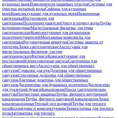
кухонных моек
Измельчители пищевых отходов
Системы для
очистки питьевой воды
Сифоны для кухонных
моек
Комплектующие для кухонных моек
Инженерная
сантехника
Инсталляции для
сантехники
Полотенцесушители
Отвод и подвод воды
Трубы
водопроводные
Магистральные фильтры, системы
сантехнические
Комплектующие для радиаторов,
полотенцесушителей
Монтажные комплекты для
сантехники
Регулирующая арматура
Системы защиты от
протечек
Люки сантехнические
Аксессуары для
магистральных фильтров, систем
сантехнических
Фитинги
Комплектующие для
инсталляций
Опрессовочные насосы
Сантехника для
общественных мест
Аксессуары для общественных
санузлов
Сушилки для рук
Дозаторы для общественных
санузлов
Сенсорные дозаторы для общественных
санузлов
Локтевые дозаторы для общественных
санузлов
Диспенсеры для бумажных полотенец
Диспенсеры
для туалетной бумаги
Канализация
Тросы сантехнические,
вантузы
Прочистные машины
Трубы, фитинги внутренней
канализации
Трубы, фитинги наружной канализации
Люки
канализационные
Теплый пол водяной
Трубы для теплого
пола
Коллекторы и комплектующие
Термостатика для теплого
пола
Автоматика для теплого
пола
Строительство
Строительные смеси и грунтовки
Клеевые