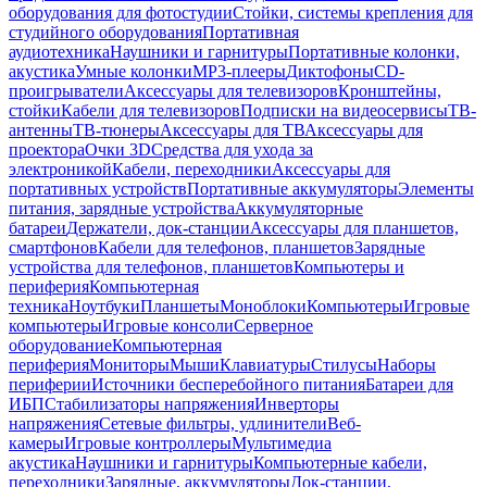
оборудования для фотостудии
Стойки, системы крепления для
студийного оборудования
Портативная
аудиотехника
Наушники и гарнитуры
Портативные колонки,
акустика
Умные колонки
MP3-плееры
Диктофоны
CD-
проигрыватели
Аксессуары для телевизоров
Кронштейны,
стойки
Кабели для телевизоров
Подписки на видеосервисы
ТВ-
антенны
ТВ-тюнеры
Аксессуары для ТВ
Аксессуары для
проектора
Очки 3D
Средства для ухода за
электроникой
Кабели, переходники
Аксессуары для
портативных устройств
Портативные аккумуляторы
Элементы
питания, зарядные устройства
Аккумуляторные
батареи
Держатели, док-станции
Аксессуары для планшетов,
смартфонов
Кабели для телефонов, планшетов
Зарядные
устройства для телефонов, планшетов
Компьютеры и
периферия
Компьютерная
техника
Ноутбуки
Планшеты
Моноблоки
Компьютеры
Игровые
компьютеры
Игровые консоли
Серверное
оборудование
Компьютерная
периферия
Мониторы
Мыши
Клавиатуры
Стилусы
Наборы
периферии
Источники бесперебойного питания
Батареи для
ИБП
Стабилизаторы напряжения
Инверторы
напряжения
Сетевые фильтры, удлинители
Веб-
камеры
Игровые контроллеры
Мультимедиа
акустика
Наушники и гарнитуры
Компьютерные кабели,
переходники
Зарядные, аккумуляторы
Док-станции,