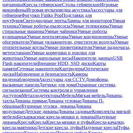
наушники
Кресла геймерские
Столы геймерские
Игровые
микрофоны
Игровая мультимедиа акустика
Аксессуары для
геймеров
Фигурки Funko Pop
Подставки для
ноутбуков
Светодиодные ленты
Лампы для мониторов
Умная
техника
Умные роботы-пылесосы
Умные телевизоры
Умные
стиральные машины
Умные чайники
Умные роботы
кулинарные
Умные вентиляторы
Умные кондиционеры
Умные
обогреватели
Умные увлажнители, очистители воздуха
Умные
отопительные котлы
Умные проветриватели
Умные радиочасы,
метеостанции
Умные кормушки и поилки для
животных
Умные напольные весы
Накопители данных
USB
Flash накопители
Внешние HDD, SSD диски
Карты
памяти
Сетевые накопители
Картридеры
Оптические
диски
Наблюдение и безопасность
Камеры
видеонаблюдения
Аксессуары для CCTV
Домофоны,
вызывные панели
Датчики для дома
Охранные системы,
сигнализации
Системы контроля и управления
доступом
Металлодетекторы
Мебель
Мягкая мебель
Диваны,
тахты
Диваны прямые
Диваны угловые
Диваны П-
образные
Кухонные уголки, диваны
Диваны
модульные
Детские диваны
Диваны садовые
Комплекты мягкой
мебели
Бескаркасные кресла-мешки и диваны
Надувные
диваны
Кресла
Кресла
Кресла-мешки и пуфы
Кресла-качалки,
кресла-маятники
Детские кресла, пуфы
Надувные кресла
Пуфы,
оттоманки
Кресла-кровати
Игровая мебель
Кресла