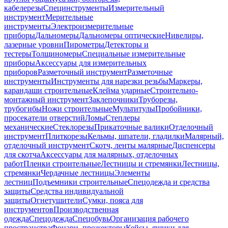
кабелерезы
Специнструменты
Измерительный
инструмент
Мерительные
инструменты
Электроизмерительные
приборы
Дальномеры
Дальномеры оптические
Нивелиры,
лазерные уровни
Пирометры
Детекторы и
тестеры
Толщиномеры
Специальные измерительные
приборы
Аксессуары для измерительных
приборов
Разметочный инструмент
Разметочные
инструменты
Инструменты для нарезки резьбы
Маркеры,
карандаши строительные
Клейма ударные
Строительно-
монтажный инструмент
Заклепочники
Труборезы,
трубогибы
Ножи строительные
Мультитулы
Пробойники,
просекатели отверстий
Ломы
Степлеры
механические
Стеклорезы
Прикаточные валики
Отделочный
инструмент
Плиткорезы
Кельмы, шпатели, гладилки
Малярный,
отделочный инструмент
Скотч, ленты малярные
Диспенсеры
для скотча
Аксессуары для малярных, отделочных
работ
Пленки строительные
Лестницы и стремянки
Лестницы,
стремянки
Чердачные лестницы
Элементы
лестниц
Подъемники строительные
Спецодежда и средства
защиты
Средства индивидуальной
защиты
Огнетушители
Сумки, пояса для
инструментов
Производственная
одежда
Спецодежда
Спецобувь
Организация рабочего
пространства
Фонари, прожекторы
Кейсы, ящики для