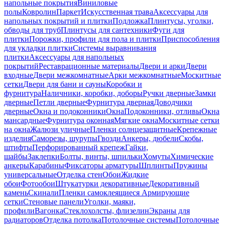
напольные покрытия
Виниловые
полы
Ковролин
Паркет
Искусственная трава
Аксессуары для
напольных покрытий и плитки
Подложка
Плинтусы, уголки,
обводы для труб
Плинтусы для сантехники
Фуги для
плитки
Порожки, профили для пола и плитки
Приспособления
для укладки плитки
Системы выравнивания
плитки
Аксессуары для напольных
покрытий
Реставрационные материалы
Двери и арки
Двери
входные
Двери межкомнатные
Арки межкомнатные
Москитные
сетки
Двери для бани и сауны
Коробки и
фурнитура
Наличники, коробки, доборы
Ручки дверные
Замки
дверные
Петли дверные
Фурнитура дверная
Доводчики
дверные
Окна и подоконники
Окна
Подоконники, отливы
Окна
мансардные
Фурнитура оконная
Мягкие окна
Москитные сетки
на окна
Жалюзи уличные
Пленки солнцезащитные
Крепежные
изделия
Саморезы, шурупы
Гвозди
Анкеры, дюбели
Скобы,
штифты
Перфорированный крепеж
Гайки,
шайбы
Заклепки
Болты, винты, шпильки
Хомуты
Химические
анкеры
Карабины
Фиксаторы арматуры
Шплинты
Пружины
универсальные
Отделка стен
Обои
Жидкие
обои
Фотообои
Штукатурки декоративные
Декоративный
камень
Скинали
Пленки самоклеящиеся
Армирующие
сетки
Стеновые панели
Уголки, маяки,
профили
Вагонка
Стеклохолсты, флизелин
Экраны для
радиаторов
Отделка потолка
Потолочные системы
Потолочные