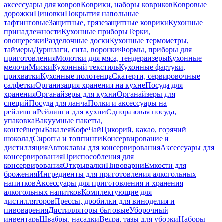
аксессуары для ковров
Коврики, наборы ковриков
Ковровые
дорожки
Циновки
Покрытия напольные
тафтинговые
Защитные, грязезащитные коврики
Кухонные
принадлежности
Кухонные приборы
Терки,
овощерезки
Разделочные доски
Кухонные термометры,
таймеры
Дуршлаги, сита, воронки
Формы, приборы для
приготовления
Молотки для мяса, тендерайзеры
Кухонные
мелочи
Миски
Кухонный текстиль
Кухонные фартуки,
прихватки
Кухонные полотенца
Скатерти, сервировочные
салфетки
Организация хранения на кухне
Посуда для
хранения
Органайзеры для кухни
Органайзеры для
специй
Посуда для ланча
Полки и аксессуары на
рейлинги
Рейлинги для кухни
Одноразовая посуда,
упаковка
Вакуумные пакеты,
контейнеры
Бакалея
Кофе
Чай
Цикорий, какао, горячий
шоколад
Сиропы и топпинги
Консервирование и
дистилляция
Автоклавы для консервирования
Аксессуары для
консервирования
Приспособления для
консервирования
Открывалки
Пивоварни
Емкости для
брожения
Ингредиенты для приготовления алкогольных
напитков
Аксессуары для приготовления и хранения
алкогольных напитков
Комплектующие для
дистилляторов
Прессы, дробилки для виноделия и
пивоварения
Дистилляторы бытовые
Уборочный
инвентарь
Швабры, насадки
Ведра, тазы для уборки
Наборы