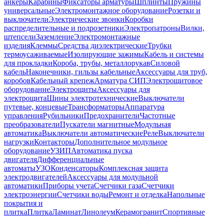
анкеры
Карабины
Фиксаторы арматуры
Шплинты
Пружины
универсальные
Электромонтажное оборудование
Розетки и
выключатели
Электрические звонки
Коробки
распределительные и подрозетники
Электропатроны
Вилки,
штепсели
Заземление
Электромонтажные
изделия
Клеммы
Средства диэлектрические
Трубки
термоусаживаемые
Изолирующие зажимы
Кабель и системы
для прокладки
Короба, трубы, металлорукав
Силовой
кабель
Наконечники, гильзы кабельные
Аксессуары для труб,
коробов
Кабельный крепеж
Арматура СИП
Электрощитовое
оборудование
Электрощиты
Аксессуары для
электрощита
Шины электротехнические
Выключатели
путевые, концевые
Трансформаторы
Аппаратура
управления
Рубильники
Предохранители
Частотные
преобразователи
Пускатели магнитные
Модульная
автоматика
Выключатели автоматические
Реле
Выключатели
нагрузки
Контакторы
Дополнительное модульное
оборудование
УЗИП
Автоматика пуска
двигателя
Дифференциальные
автоматы
УЗО
Конденсаторы
Комплексная защита
электродвигателей
Аксессуары для модульной
автоматики
Приборы учета
Счетчики газа
Счетчики
электроэнергии
Счетчики воды
Ремонт и отделка
Напольные
покрытия и
плитка
Плитка
Ламинат
Линолеум
Керамогранит
Спортивные