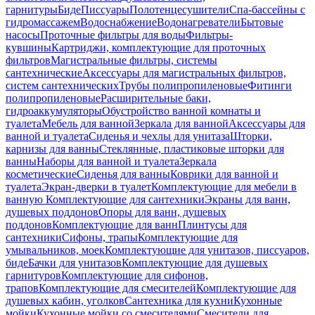
гарнитуры
Биде
Писсуары
Полотенцесушители
Спа-бассейны с
гидромассажем
Водоснабжение
Водонагреватели
Бытовые
насосы
Проточные фильтры для воды
Фильтры-
кувшины
Картриджи, комплектующие для проточных
фильтров
Магистральные фильтры, системы
сантехнические
Аксессуары для магистральных фильтров,
систем сантехнических
Трубы полипропиленовые
Фитинги
полипропиленовые
Расширительные баки,
гидроаккумуляторы
Обустройство ванной комнаты и
туалета
Мебель для ванной
Зеркала для ванной
Аксессуары для
ванной и туалета
Сиденья и чехлы для унитаза
Шторки,
карнизы для ванны
Стеклянные, пластиковые шторки для
ванны
Наборы для ванной и туалета
Зеркала
косметические
Сиденья для ванны
Коврики для ванной и
туалета
Экран-дверки в туалет
Комплектующие для мебели в
ванную
Комплектующие для сантехники
Экраны для ванн,
душевых поддонов
Опоры для ванн, душевых
поддонов
Комплектующие для ванн
Плинтусы для
сантехники
Сифоны, трапы
Комплектующие для
умывальников, моек
Комплектующие для унитазов, писсуаров,
биде
Бачки для унитазов
Комплектующие для душевых
гарнитуров
Комплектующие для сифонов,
трапов
Комплектующие для смесителей
Комплектующие для
душевых кабин, уголков
Сантехника для кухни
Кухонные
мойки
Кухонные мойки со смесителями
Смесители для