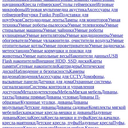
наушники
Кресла геймерские
Столы геймерские
Игровые
микрофоны
Игровая мультимедиа акустика
Аксессуары для
геймеров
Фигурки Funko Pop
Подставки для
ноутбуков
Светодиодные ленты
Лампы для мониторов
Умная
техника
Умные роботы-пылесосы
Умные телевизоры
Умные
стиральные машины
Умные чайники
Умные роботы
кулинарные
Умные вентиляторы
Умные кондиционеры
Умные
обогреватели
Умные увлажнители, очистители воздуха
Умные
отопительные котлы
Умные проветриватели
Умные радиочасы,
метеостанции
Умные кормушки и поилки для
животных
Умные напольные весы
Накопители данных
USB
Flash накопители
Внешние HDD, SSD диски
Карты
памяти
Сетевые накопители
Картридеры
Оптические
диски
Наблюдение и безопасность
Камеры
видеонаблюдения
Аксессуары для CCTV
Домофоны,
вызывные панели
Датчики для дома
Охранные системы,
сигнализации
Системы контроля и управления
доступом
Металлодетекторы
Мебель
Мягкая мебель
Диваны,
тахты
Диваны прямые
Диваны угловые
Диваны П-
образные
Кухонные уголки, диваны
Диваны
модульные
Детские диваны
Диваны садовые
Комплекты мягкой
мебели
Бескаркасные кресла-мешки и диваны
Надувные
диваны
Кресла
Кресла
Кресла-мешки и пуфы
Кресла-качалки,
кресла-маятники
Детские кресла, пуфы
Надувные кресла
Пуфы,
оттоманки
Кресла-кровати
Игровая мебель
Кресла