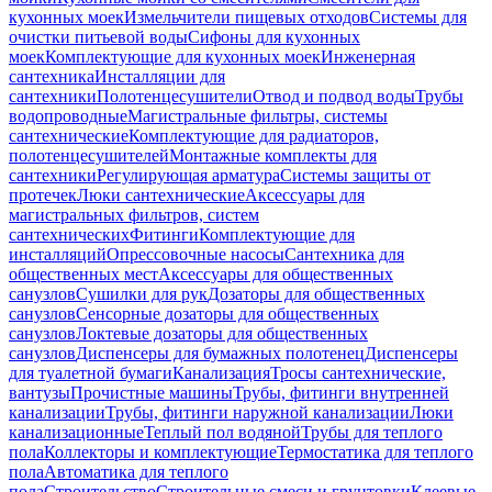
кухонных моек
Измельчители пищевых отходов
Системы для
очистки питьевой воды
Сифоны для кухонных
моек
Комплектующие для кухонных моек
Инженерная
сантехника
Инсталляции для
сантехники
Полотенцесушители
Отвод и подвод воды
Трубы
водопроводные
Магистральные фильтры, системы
сантехнические
Комплектующие для радиаторов,
полотенцесушителей
Монтажные комплекты для
сантехники
Регулирующая арматура
Системы защиты от
протечек
Люки сантехнические
Аксессуары для
магистральных фильтров, систем
сантехнических
Фитинги
Комплектующие для
инсталляций
Опрессовочные насосы
Сантехника для
общественных мест
Аксессуары для общественных
санузлов
Сушилки для рук
Дозаторы для общественных
санузлов
Сенсорные дозаторы для общественных
санузлов
Локтевые дозаторы для общественных
санузлов
Диспенсеры для бумажных полотенец
Диспенсеры
для туалетной бумаги
Канализация
Тросы сантехнические,
вантузы
Прочистные машины
Трубы, фитинги внутренней
канализации
Трубы, фитинги наружной канализации
Люки
канализационные
Теплый пол водяной
Трубы для теплого
пола
Коллекторы и комплектующие
Термостатика для теплого
пола
Автоматика для теплого
пола
Строительство
Строительные смеси и грунтовки
Клеевые