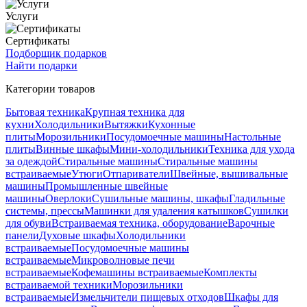
Услуги
Сертификаты
Подборщик подарков
Найти подарки
Категории товаров
Бытовая техника
Крупная техника для
кухни
Холодильники
Вытяжки
Кухонные
плиты
Морозильники
Посудомоечные машины
Настольные
плиты
Винные шкафы
Мини-холодильники
Техника для ухода
за одеждой
Стиральные машины
Стиральные машины
встраиваемые
Утюги
Отпариватели
Швейные, вышивальные
машины
Промышленные швейные
машины
Оверлоки
Сушильные машины, шкафы
Гладильные
системы, прессы
Машинки для удаления катышков
Сушилки
для обуви
Встраиваемая техника, оборудование
Варочные
панели
Духовые шкафы
Холодильники
встраиваемые
Посудомоечные машины
встраиваемые
Микроволновые печи
встраиваемые
Кофемашины встраиваемые
Комплекты
встраиваемой техники
Морозильники
встраиваемые
Измельчители пищевых отходов
Шкафы для