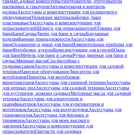
грядки
Садовые компостеры
Уничтожители, отпугиватели
насекомых и грызунов
Автоматизация и контроль
полива
Аксессуары и комплектующие для поливочного
оборудования
Укрывные материалы
Бочки, баки
пластиковые
Аксессуары и комплектующие для
опрыскивателей
Шланги для опрыскивателей
Товары для
бани
Бани
Сауны
Двери для бани и сауны
Бондарные
изделия
Банные принадлежности
Аксессуары для
бани
Оснащение и декор для бани
Измерительные приборы для
бани
Фитобочки, купели
Комплектующие для купелей
Окна
для бани
Мебель для бани и сауны
Ручки дверные для бани и
сауны
Эфирные масла
Спа-бассейны с
гидромассажем
Аксессуары и комплектующие для садовой
техники
Навесное оборудование
Двигатели для
мотоблоков
Прицепы для мотоблоков,
минитракторов
Аксессуары для газонной техники
Аксессуары
для цепных пил
Аксессуары для садовой техники
Аксессуары
для кусторезов, ножниц садовых
Моторные масла для садовой
техники
Аксессуары для аэратоторов и
скарификаторов
Аксессуары для культиваторов и
мотоблоков
Аксессуары для воздуходувок
Аксессуары для
газонокосилок
Аксессуары для бензокос и
триммеров
Аксессуары для моек высокого
давления
Аксессуары и комплектующие для
опрыскивателей
Запчасти для садовых