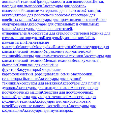
домашней техники
Принадлежности для пылесосов
Щетки,
насадки для пылесосов
Аксессуары для роботов-
пылесосов
Расходные материалы для пылесосов
Станции,
аккумуляторы для роботов-пылесосов
Аксессуары для
швейных машин
Аксессуары для промышленного швейного
оборудования
Аксессуары для стиральных и сушильных
машин
Аксессуары для пароочистителей,
отпаривателей
Аксессуары для стеклоочистителей
Техника для
измельчения продуктов
Блендеры
Кухонные комбайны,
измельчители
Планетарные
миксеры
Миксеры
Мясорубки
Ломтерезки
Комплектующие для
климатической техники
Управление климатической
техникой
Фильтры для климатической техники
Аксессуары для
климатической техники
Мелкая техника
Весы кухонные,
бытовые
Сушилки для овощей и
фруктов
Вакууматоры
Открывалки,
картофелечистки
Проращиватели семян
Маслобойки,
сепараторы бытовые
Аксессуары для крупной
техники
Аксессуары для вытяжек
Аксессуары для плит и
духовок
Аксессуары для холодильников
Аксессуары для
посудомоечных машин
Средства для посудомоечных
машин
Средства для ухода за техникой
Аксессуары для
кухонной техники
Аксессуары для микроволновых
печей
Вакуумные пакеты, контейнеры
Аксессуары для
кофемашин
Аксессуары для мультиварок,