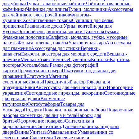
для уборки
Турки, заварочные чайники
Чайники заварочные,
кофейники
Чайники для плиты
Турки, молочники
Аксессуары
для чайников, электрочайников
Фильтры-
кувшины
Хозяйственные товары
Сушилки для белья,
прищепки
Гладильные доски
Урны, контейнеры для
мусора
Органайзеры, корзины, ящики
Туалетная бумага,
бумажные полотенца
Салфетки, мочалки, губки, мусорные
пакеты
Фольга, пленка, пакеты
Упаковочная тара
Аксессуары
для глажения
Аксессуары для стирки
Веревки,
шпагаты
Емкости, дозаторы для моющих средств
Вешалки-
плечики
Мешки хозяйственные
Сувениры
Копилки
Картины,
постеры
Фотоальбомы
Рамки для фотографий,
картин
Предметы интерьера
Шкатулки, подставки для
украшений
Статуэтки
Магниты
сувенирные
Иконы
Праздничный декор
Товары для
праздника
Елки
Аксессуары для елей новогодних
Новогодние
украшения
Светодиодные гирлянды, декорации
Светодиодные
фигуры, игрушки
Временные
татуировки
Фотобутафория
Товары для
маскарада
Подарки
Подарки, подарочные наборы
Подарочные
наборы косметики для лица и тела
Наборы для
бритья
Оформление подарков
Сантехника и
водоснабжение
Сантехника
Душевые кабины, поддоны,
двери
Ванны
Унитазы
Умывальники
Умывальники со
смесителями
Смесители
Душевые панели,