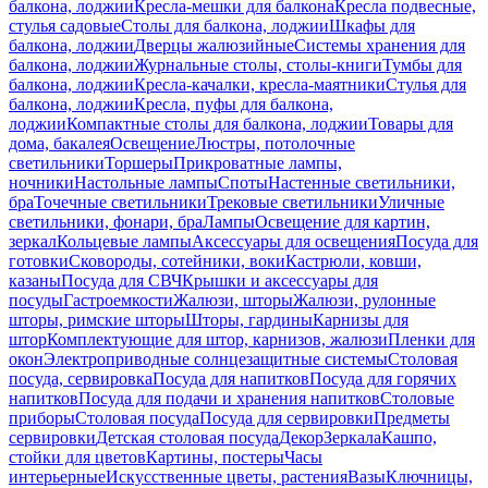
балкона, лоджии
Кресла-мешки для балкона
Кресла подвесные,
стулья садовые
Столы для балкона, лоджии
Шкафы для
балкона, лоджии
Дверцы жалюзийные
Системы хранения для
балкона, лоджии
Журнальные столы, столы-книги
Тумбы для
балкона, лоджии
Кресла-качалки, кресла-маятники
Стулья для
балкона, лоджии
Кресла, пуфы для балкона,
лоджии
Компактные столы для балкона, лоджии
Товары для
дома, бакалея
Освещение
Люстры, потолочные
светильники
Торшеры
Прикроватные лампы,
ночники
Настольные лампы
Споты
Настенные светильники,
бра
Точечные светильники
Трековые светильники
Уличные
светильники, фонари, бра
Лампы
Освещение для картин,
зеркал
Кольцевые лампы
Аксессуары для освещения
Посуда для
готовки
Сковороды, сотейники, воки
Кастрюли, ковши,
казаны
Посуда для СВЧ
Крышки и аксессуары для
посуды
Гастроемкости
Жалюзи, шторы
Жалюзи, рулонные
шторы, римские шторы
Шторы, гардины
Карнизы для
штор
Комплектующие для штор, карнизов, жалюзи
Пленки для
окон
Электроприводные солнцезащитные системы
Столовая
посуда, сервировка
Посуда для напитков
Посуда для горячих
напитков
Посуда для подачи и хранения напитков
Столовые
приборы
Столовая посуда
Посуда для сервировки
Предметы
сервировки
Детская столовая посуда
Декор
Зеркала
Кашпо,
стойки для цветов
Картины, постеры
Часы
интерьерные
Искусственные цветы, растения
Вазы
Ключницы,