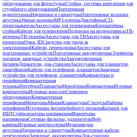
оборудования для фотостудии
Стойки, системы крепления для
студийного оборудования
Портативная
аудиотехника
Наушники и гарнитуры
Портативные колонки,
акустика
Умные колонки
MP3-плееры
Диктофоны
CD-
проигрыватели
Аксессуары для телевизоров
Кронштейны,
стойки
Кабели для телевизоров
Подписки на видеосервисы
ТВ-
антенны
ТВ-тюнеры
Аксессуары для ТВ
Аксессуары для
проектора
Очки 3D
Средства для ухода за
электроникой
Кабели, переходники
Аксессуары для
портативных устройств
Портативные аккумуляторы
Элементы
питания, зарядные устройства
Аккумуляторные
батареи
Держатели, док-станции
Аксессуары для планшетов,
смартфонов
Кабели для телефонов, планшетов
Зарядные
устройства для телефонов, планшетов
Компьютеры и
периферия
Компьютерная
техника
Ноутбуки
Планшеты
Моноблоки
Компьютеры
Игровые
компьютеры
Игровые консоли
Серверное
оборудование
Компьютерная
периферия
Мониторы
Мыши
Клавиатуры
Стилусы
Наборы
периферии
Источники бесперебойного питания
Батареи для
ИБП
Стабилизаторы напряжения
Инверторы
напряжения
Сетевые фильтры, удлинители
Веб-
камеры
Игровые контроллеры
Мультимедиа
акустика
Наушники и гарнитуры
Компьютерные кабели,
переходники
Зарядные, аккумуляторы
Док-станции,