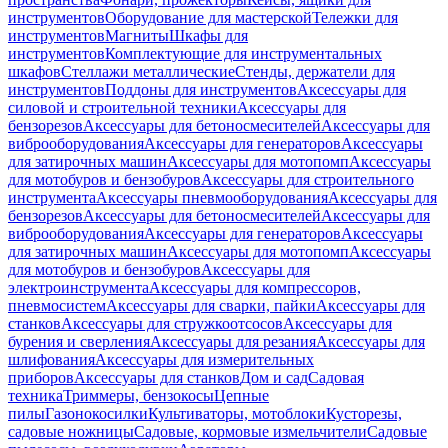
инструментов
Оборудование для мастерской
Тележки для
инструментов
Магниты
Шкафы для
инструментов
Комплектующие для инструментальных
шкафов
Стеллажи металлические
Стенды, держатели для
инструментов
Поддоны для инструментов
Аксессуары для
силовой и строительной техники
Аксессуары для
бензорезов
Аксессуары для бетоносмесителей
Аксессуары для
виброоборудования
Аксессуары для генераторов
Аксессуары
для затирочных машин
Аксессуары для мотопомп
Аксессуары
для мотобуров и бензобуров
Аксессуары для строительного
инструмента
Аксессуары пневмооборудования
Аксессуары для
бензорезов
Аксессуары для бетоносмесителей
Аксессуары для
виброоборудования
Аксессуары для генераторов
Аксессуары
для затирочных машин
Аксессуары для мотопомп
Аксессуары
для мотобуров и бензобуров
Аксессуары для
электроинструмента
Аксессуары для компрессоров,
пневмосистем
Аксессуары для сварки, пайки
Аксессуары для
станков
Аксессуары для стружкоотсосов
Аксессуары для
бурения и сверления
Аксессуары для резания
Аксессуары для
шлифования
Аксессуары для измерительных
приборов
Аксессуары для станков
Дом и сад
Садовая
техника
Триммеры, бензокосы
Цепные
пилы
Газонокосилки
Культиваторы, мотоблоки
Кусторезы,
садовые ножницы
Садовые, кормовые измельчители
Садовые