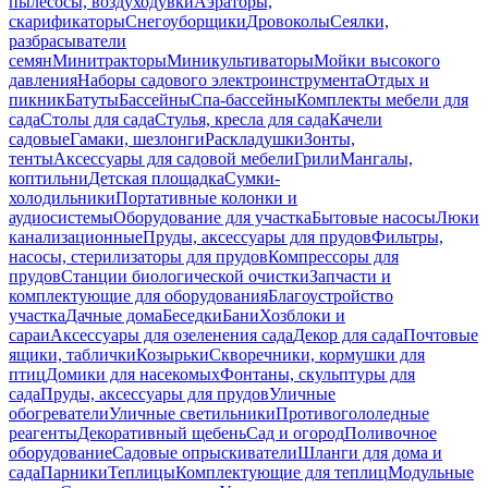
пылесосы, воздуходувки
Аэраторы,
скарификаторы
Снегоуборщики
Дровоколы
Сеялки,
разбрасыватели
семян
Минитракторы
Миникультиваторы
Мойки высокого
давления
Наборы садового электроинструмента
Отдых и
пикник
Батуты
Бассейны
Спа-бассейны
Комплекты мебели для
сада
Столы для сада
Стулья, кресла для сада
Качели
садовые
Гамаки, шезлонги
Раскладушки
Зонты,
тенты
Аксессуары для садовой мебели
Грили
Мангалы,
коптильни
Детская площадка
Сумки-
холодильники
Портативные колонки и
аудиосистемы
Оборудование для участка
Бытовые насосы
Люки
канализационные
Пруды, аксессуары для прудов
Фильтры,
насосы, стерилизаторы для прудов
Компрессоры для
прудов
Станции биологической очистки
Запчасти и
комплектующие для оборудования
Благоустройство
участка
Дачные дома
Беседки
Бани
Хозблоки и
сараи
Аксессуары для озеленения сада
Декор для сада
Почтовые
ящики, таблички
Козырьки
Скворечники, кормушки для
птиц
Домики для насекомых
Фонтаны, скульптуры для
сада
Пруды, аксессуары для прудов
Уличные
обогреватели
Уличные светильники
Противогололедные
реагенты
Декоративный щебень
Сад и огород
Поливочное
оборудование
Садовые опрыскиватели
Шланги для дома и
сада
Парники
Теплицы
Комплектующие для теплиц
Модульные