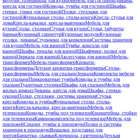
модули
Столешницы для кухни
Мебель для гостиной
Диваны,
кресла для гостиной
Комоды, тумбы для гостиной
Шкафы,
стенки, горки для гостиной
Полки, стеллажи для
гостиной
Журнальные столы, столы-книги
Кресла, стулья для
дома
Кресла-качалки, кресла-маятники
Мебель для
кухни
Столы, столики
Стулья для кухни
Стулья, табуреты
барные
Кухонный гарнитур
Кухонные модули
Кухонные
уголки, диваны
Стульчики для кормления
Системы хранения
для кухни
Мебель для ванной
Тумбы, консоли для
ванной
Шкафы, пеналы для ванной
Шкафчики, полки для
ванной
Зеркала для ванной
Аксессуары для ванной
Мебель-
трансформер
Мебель-трансформер
Кровати-
трансформеры
Детские кроватки-трансформеры
Столы-
трансформеры
Мебель для спальни
Зеркала
Комплекты мебели
для спальни
Прикроватные тумбы
Комоды и тумбы для
спальни
Туалетные столики
Шкафы для спальни
Мебель для
жилых комнат
Диваны, кресла для дома
Шкафы, стенки,
секции
Полки, стеллажи, системы хранения
Стулья,
кресла
Комоды и тумбы
Журнальные столы, столы-
книги
Кресла-качалки, кресла-маятники
Мебель для
телевизора
Комоды, тумбы под телевизор
Кронштейны, стойки
для телевизора
Каминокомплекты под телевизор
Мебель для
прихожей
Секции, тумбы в прихожую
Полки и системы
хранения в прихожую
Вешалки, подставки для
зонтов
Банкетки, скамьи
Ключницы, газетницы
Детская