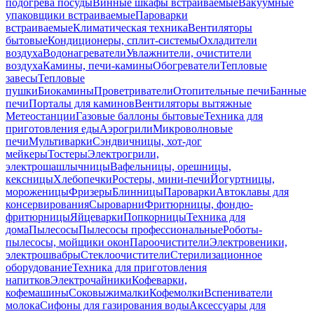
подогрева посуды
Винные шкафы встраиваемые
Вакуумные
упаковщики встраиваемые
Пароварки
встраиваемые
Климатическая техника
Вентиляторы
бытовые
Кондиционеры, сплит-системы
Охладители
воздуха
Водонагреватели
Увлажнители, очистители
воздуха
Камины, печи-камины
Обогреватели
Тепловые
завесы
Тепловые
пушки
Биокамины
Проветриватели
Отопительные печи
Банные
печи
Порталы для каминов
Вентиляторы вытяжные
Метеостанции
Газовые баллоны бытовые
Техника для
приготовления еды
Аэрогрили
Микроволновые
печи
Мультиварки
Сэндвичницы, хот-дог
мейкеры
Тостеры
Электрогрили,
электрошашлычницы
Вафельницы, орешницы,
кексницы
Хлебопечки
Ростеры, мини-печи
Йогуртницы,
мороженицы
Фризеры
Блинницы
Пароварки
Автоклавы для
консервирования
Сыроварни
Фритюрницы, фондю-
фритюрницы
Яйцеварки
Попкорницы
Техника для
дома
Пылесосы
Пылесосы профессиональные
Роботы-
пылесосы, мойщики окон
Пароочистители
Электровеники,
электрошвабры
Стеклоочистители
Стерилизационное
оборудование
Техника для приготовления
напитков
Электрочайники
Кофеварки,
кофемашины
Соковыжималки
Кофемолки
Вспениватели
молока
Сифоны для газирования воды
Аксессуары для