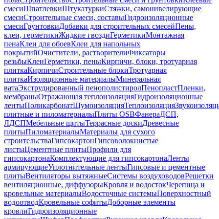
смеси
Шпатлевки
Штукатурки
Стяжки, самонивелирующие
смеси
Строительные смеси, составы
Гидроизоляционные
смеси
Грунтовки
Добавки для строительных смесей
Пены,
клеи, герметики
Жидкие гвозди
Герметики
Монтажная
пена
Клеи для обоев
Клеи для напольных
покрытий
Очистители, растворители
Фиксаторы
резьбы
Клеи
Герметики, пены
Кирпичи, блоки, тротуарная
плитка
Кирпичи
Строительные блоки
Тротуарная
плитка
Изоляционные материалы
Минеральная
вата
Экструдированный пенополистирол
Пенопласт
Пленки,
мембраны
Отражающая теплоизоляция
Гидроизоляционные
ленты
Поликарбонат
Шумоизоляция
Теплоизоляция
Звукоизоляц
плитные и пиломатериалы
Плиты OSB
Фанера
ДСП,
ЛДСП
Мебельные щиты
Террасные доски
Древесные
плиты
Пиломатериалы
Материалы для сухого
строительства
Гипсокартон
Гипсоволокнистые
листы
Цементные плиты
Профили для
гипсокартона
Комплектующие для гипсокартона
Ленты
армирующие
Уплотнительные ленты
Гипсовые и цементные
плиты
Вентиляторы вытяжные
Системы воздуховодов
Решетки
вентиляционные, диффузоры
Кровля и водосток
Черепица и
кровельные материалы
Водосточные системы
Поверхностный
водоотвод
Кровельные софиты
Доборные элементы
кровли
Гидроизоляционные