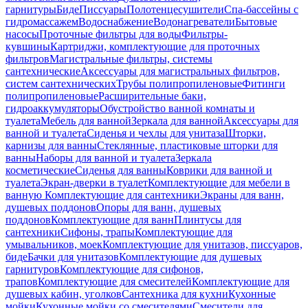
гарнитуры
Биде
Писсуары
Полотенцесушители
Спа-бассейны с
гидромассажем
Водоснабжение
Водонагреватели
Бытовые
насосы
Проточные фильтры для воды
Фильтры-
кувшины
Картриджи, комплектующие для проточных
фильтров
Магистральные фильтры, системы
сантехнические
Аксессуары для магистральных фильтров,
систем сантехнических
Трубы полипропиленовые
Фитинги
полипропиленовые
Расширительные баки,
гидроаккумуляторы
Обустройство ванной комнаты и
туалета
Мебель для ванной
Зеркала для ванной
Аксессуары для
ванной и туалета
Сиденья и чехлы для унитаза
Шторки,
карнизы для ванны
Стеклянные, пластиковые шторки для
ванны
Наборы для ванной и туалета
Зеркала
косметические
Сиденья для ванны
Коврики для ванной и
туалета
Экран-дверки в туалет
Комплектующие для мебели в
ванную
Комплектующие для сантехники
Экраны для ванн,
душевых поддонов
Опоры для ванн, душевых
поддонов
Комплектующие для ванн
Плинтусы для
сантехники
Сифоны, трапы
Комплектующие для
умывальников, моек
Комплектующие для унитазов, писсуаров,
биде
Бачки для унитазов
Комплектующие для душевых
гарнитуров
Комплектующие для сифонов,
трапов
Комплектующие для смесителей
Комплектующие для
душевых кабин, уголков
Сантехника для кухни
Кухонные
мойки
Кухонные мойки со смесителями
Смесители для