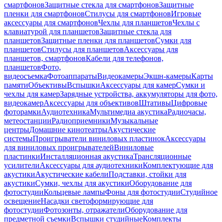
смартфонов
Защитные стекла для смартфонов
Защитные
пленки для смартфонов
Стилусы для смартфонов
Игровые
аксессуары для смартфонов
Чехлы для планшетов
Чехлы с
клавиатурой для планшетов
Защитные стекла для
планшетов
Защитные пленки для планшетов
Сумки для
планшетов
Стилусы для планшетов
Аксессуары для
планшетов, смартфонов
Кабели для телефонов,
планшетов
Фото,
видеосъемка
Фотоаппараты
Видеокамеры
Экшн-камеры
Карты
памяти
Объективы
Вспышки
Аксессуары для камер
Сумки и
чехлы для камер
Зарядные устройства, аккумуляторы для фото,
видеокамер
Аксессуары для объективов
Штативы
Цифровые
фоторамки
Аудиотехника
Мультимедиа акустика
Радиочасы,
метеостанции
Радиоприемники
Музыкальные
центры
Домашние кинотеатры
Акустические
системы
Проигрыватели виниловых пластинок
Аксессуары
для виниловых проигрывателей
Виниловые
пластинки
Инсталляционная акустика
Трансляционные
усилители
Аксессуары для аудиотехники
Комплектующие для
акустики
Акустические кабели
Подставки, стойки для
акустики
Сумки, чехлы для акустики
Оборудование для
фотостудии
Кольцевые лампы
Фоны для фотостудии
Студийное
освещение
Насадки светоформирующие для
фотостудии
Фотозонты, отражатели
Оборудование для
предметной съемки
Вспышки студийные
Комплекты