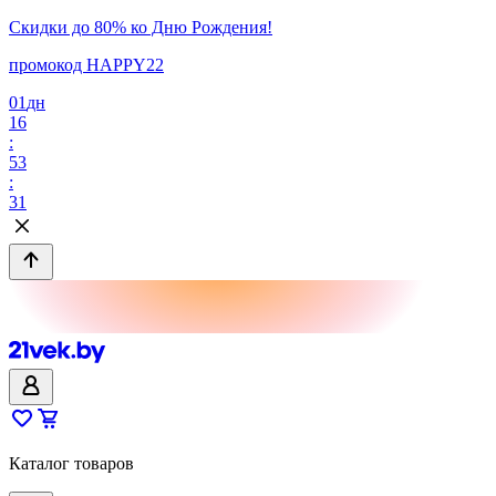
Скидки до 80% ко Дню Рождения!
промокод HAPPY22
01
дн
16
:
53
:
31
Каталог товаров