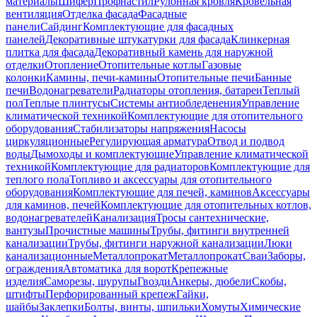
материалы
Шифер
Профнастил
Рулонная кровля
Кровельная
вентиляция
Отделка фасада
Фасадные
панели
Сайдинг
Комплектующие для фасадных
панелей
Декоративные штукатурки для фасада
Клинкерная
плитка для фасада
Декоративный камень для наружной
отделки
Отопление
Отопительные котлы
Газовые
колонки
Камины, печи-камины
Отопительные печи
Банные
печи
Водонагреватели
Радиаторы отопления, батареи
Теплый
пол
Теплые плинтусы
Системы антиобледенения
Управление
климатической техникой
Комплектующие для отопительного
оборудования
Стабилизаторы напряжения
Насосы
циркуляционные
Регулирующая арматура
Отвод и подвод
воды
Дымоходы и комплектующие
Управление климатической
техникой
Комплектующие для радиаторов
Комплектующие для
теплого пола
Топливо и аксессуары для отопительного
оборудования
Комплектующие для печей, каминов
Аксессуары
для каминов, печей
Комплектующие для отопительных котлов,
водонагревателей
Канализация
Тросы сантехнические,
вантузы
Прочистные машины
Трубы, фитинги внутренней
канализации
Трубы, фитинги наружной канализации
Люки
канализационные
Металлопрокат
Металлопрокат
Сваи
Заборы,
ограждения
Автоматика для ворот
Крепежные
изделия
Саморезы, шурупы
Гвозди
Анкеры, дюбели
Скобы,
штифты
Перфорированный крепеж
Гайки,
шайбы
Заклепки
Болты, винты, шпильки
Хомуты
Химические