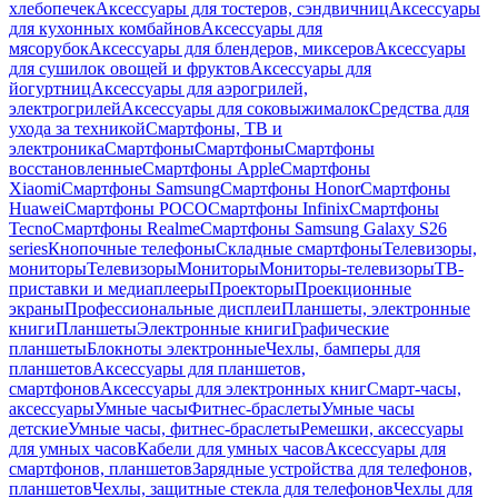
хлебопечек
Аксессуары для тостеров, сэндвичниц
Аксессуары
для кухонных комбайнов
Аксессуары для
мясорубок
Аксессуары для блендеров, миксеров
Аксессуары
для сушилок овощей и фруктов
Аксессуары для
йогуртниц
Аксессуары для аэрогрилей,
электрогрилей
Аксессуары для соковыжималок
Средства для
ухода за техникой
Смартфоны, ТВ и
электроника
Смартфоны
Смартфоны
Смартфоны
восстановленные
Смартфоны Apple
Смартфоны
Xiaomi
Смартфоны Samsung
Смартфоны Honor
Смартфоны
Huawei
Смартфоны POCO
Смартфоны Infinix
Смартфоны
Tecno
Смартфоны Realme
Смартфоны Samsung Galaxy S26
series
Кнопочные телефоны
Складные смартфоны
Телевизоры,
мониторы
Телевизоры
Мониторы
Мониторы-телевизоры
ТВ-
приставки и медиаплееры
Проекторы
Проекционные
экраны
Профессиональные дисплеи
Планшеты, электронные
книги
Планшеты
Электронные книги
Графические
планшеты
Блокноты электронные
Чехлы, бамперы для
планшетов
Аксессуары для планшетов,
смартфонов
Аксессуары для электронных книг
Смарт-часы,
аксессуары
Умные часы
Фитнес-браслеты
Умные часы
детские
Умные часы, фитнес-браслеты
Ремешки, аксессуары
для умных часов
Кабели для умных часов
Аксессуары для
смартфонов, планшетов
Зарядные устройства для телефонов,
планшетов
Чехлы, защитные стекла для телефонов
Чехлы для