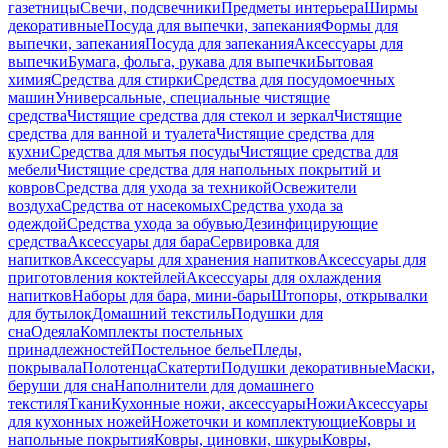
газетницы
Свечи, подсвечники
Предметы интерьера
Ширмы
декоративные
Посуда для выпечки, запекания
Формы для
выпечки, запекания
Посуда для запекания
Аксессуары для
выпечки
Бумага, фольга, рукава для выпечки
Бытовая
химия
Средства для стирки
Средства для посудомоечных
машин
Универсальные, специальные чистящие
средства
Чистящие средства для стекол и зеркал
Чистящие
средства для ванной и туалета
Чистящие средства для
кухни
Средства для мытья посуды
Чистящие средства для
мебели
Чистящие средства для напольных покрытий и
ковров
Средства для ухода за техникой
Освежители
воздуха
Средства от насекомых
Средства ухода за
одеждой
Средства ухода за обувью
Дезинфицирующие
средства
Аксессуары для бара
Сервировка для
напитков
Аксессуары для хранения напитков
Аксессуары для
приготовления коктейлей
Аксессуары для охлаждения
напитков
Наборы для бара, мини-бары
Штопоры, открывалки
для бутылок
Домашний текстиль
Подушки для
сна
Одеяла
Комплекты постельных
принадлежностей
Постельное белье
Пледы,
покрывала
Полотенца
Скатерти
Подушки декоративные
Маски,
беруши для сна
Наполнители для домашнего
текстиля
Ткани
Кухонные ножи, аксессуары
Ножи
Аксессуары
для кухонных ножей
Ножеточки и комплектующие
Ковры и
напольные покрытия
Ковры, циновки, шкуры
Ковры,