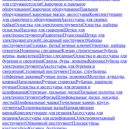
для стружкоотсосов
Сварочное и паяльное
оборудование
Сварочное оборудование
Паяльное
оборудование
Сварочные маски, аксессуары
Комплектующие
для сварочного оборудования
Аксессуары для сварки,
пайки
Оснастка для электроинструмента
Оснастка, наборы
оснастки
Насадки для граверов
Щетки для
электроинструмента
Развертки
Пуансоны
Щетки для
электродвигателей
Слесарный инструмент
Наборы
инструментов
Головки, биты
Гаечные ключи
Отвертки, наборы
отверток
Ножницы слесарные
Клещи строительные
Зубила,
керны, выколотки
Щетки слесарные
Оснастка и аксессуары для
бурения и сверления
Сверла, буры, зенкеры
Коронки
Зубила для
электроинструмента
Аксессуары для бурения и
сверления
Столярный инструмент
Тиски, струбцины,
гейферные зажимы
Ручные пилы, ножовки
Молотки, кувалды,
киянки
Напильники
Ручные стамески
Рубанки, рашпили
ручные
Оснастка и аксессуары для резания и
шлифования
Отрезные, пильные диски
Пильные полотна для
электроинструмента
Фрезы
Шлифовальные диски, насадки,
листы
Шлифовальные чашки
Точильные камни, круги,
сегменты
Полировальные валы
Направляющие
шины
Комплектующие для резания
Аксессуары для
резания
Аксессуары для шлифования
Электромонтажный
инструмент
Обжимной инструмент
Плоскогубцы,
круглогубцы
Кусачки, болторезы,