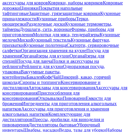
аксессуары для ковров
Коврики, наборы ковриков
Ковровые
дорожки
Циновки
Покрытия напольные
тафтинговые
Защитные, грязезащитные коврики
Кухонные
принадлежности
Кухонные приборы
Терки,
овощерезки
Разделочные доски
Кухонные термометры,
таймеры
Дуршлаги, сита, воронки
Формы, приборы для
приготовления
Молотки для мяса, тендерайзеры
Кухонные
мелочи
Миски
Кухонный текстиль
Кухонные фартуки,
прихватки
Кухонные полотенца
Скатерти, сервировочные
салфетки
Организация хранения на кухне
Посуда для
хранения
Органайзеры для кухни
Органайзеры для
специй
Посуда для ланча
Полки и аксессуары на
рейлинги
Рейлинги для кухни
Одноразовая посуда,
упаковка
Вакуумные пакеты,
контейнеры
Бакалея
Кофе
Чай
Цикорий, какао, горячий
шоколад
Сиропы и топпинги
Консервирование и
дистилляция
Автоклавы для консервирования
Аксессуары для
консервирования
Приспособления для
консервирования
Открывалки
Пивоварни
Емкости для
брожения
Ингредиенты для приготовления алкогольных
напитков
Аксессуары для приготовления и хранения
алкогольных напитков
Комплектующие для
дистилляторов
Прессы, дробилки для виноделия и
пивоварения
Дистилляторы бытовые
Уборочный
инвентарь
Швабры, насадки
Ведра, тазы для уборки
Наборы