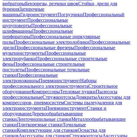
вибраторы
Бензорезы, резчики швов
Стойки, дрели для
бурения
Затирочные
машины
Гидроинструмент
Погрузчики
Профессиональный
инструмент
Профессиональные
шуруповерты
Профессиональные
шлифмашины
Профессиональные
перфораторы
Профессиональные циркулярные
пилы
Профессиональные электролобзики
Профессиональные
дрели
Профессиональные фрезеры
Профессиональные
мультиинструменты
Профессиональные
электрорубанки
Профессиональные строительные
фены
Профессиональные строительные
пистолеты
Профессиональные точильные
станки
Профессиональные
электроножницы
Пневмоинструмент
Наборы
профессионального электроинструмента
Строительное
оборудование
Компрессоры
Тепловые пушки
Пылесосы
профессиональные
Стружкоотсосы
Домкраты
Аксессуары для
компрессоров, пневмосистем
Системы пылеудаления для
электроинструмента
Пневмоинструмент
Станки и
оборудование
Деревообрабатывающие
станки
Ленточнопильные станки
Металлообрабатывающие
станки
Плиткорезные станки
Точильные
станки
Комплектующие для станков
Оснастка для
станков
Аксессуары для станков
Стружкоотсосы
Аксессуары