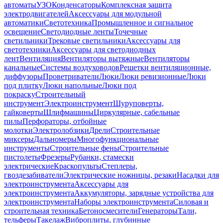
автоматы
УЗО
Конденсаторы
Комплексная защита
электродвигателей
Аксессуары для модульной
автоматики
Светотехника
Промышленное и сигнальное
освещение
Светодиодные ленты
Точечные
светильники
Трековые светильники
Аксессуары для
светотехники
Аксессуары для светодиодных
лент
Вентиляция
Вентиляторы вытяжные
Вентиляторы
канальные
Системы воздуховодов
Решетки вентиляционные,
диффузоры
Проветриватели
Люки
Люки ревизионные
Люки
под плитку
Люки напольные
Люки под
покраску
Строительный
инструмент
Электроинструмент
Шуруповерты,
гайковерты
Шлифмашины
Циркулярные, сабельные
пилы
Перфораторы, отбойные
молотки
Электролобзики
Дрели
Строительные
миксеры
Дальномеры
Многофункциональные
инструменты
Строительные фены
Строительные
пистолеты
Фрезеры
Рубанки, стамески
электрические
Краскопульты
Степлеры,
гвоздезабиватели
Электрические ножницы, резаки
Насадки для
электроинструмента
Аксессуары для
электроинструмента
Аккумуляторы, зарядные устройства для
электроинструмента
Наборы электроинструмента
Силовая и
строительная техника
Бетоносмесители
Генераторы
Тали,
тельферы
Такелаж
Виброплиты, глубинные