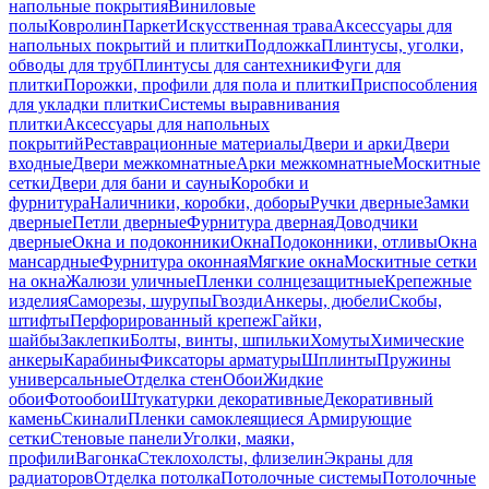
напольные покрытия
Виниловые
полы
Ковролин
Паркет
Искусственная трава
Аксессуары для
напольных покрытий и плитки
Подложка
Плинтусы, уголки,
обводы для труб
Плинтусы для сантехники
Фуги для
плитки
Порожки, профили для пола и плитки
Приспособления
для укладки плитки
Системы выравнивания
плитки
Аксессуары для напольных
покрытий
Реставрационные материалы
Двери и арки
Двери
входные
Двери межкомнатные
Арки межкомнатные
Москитные
сетки
Двери для бани и сауны
Коробки и
фурнитура
Наличники, коробки, доборы
Ручки дверные
Замки
дверные
Петли дверные
Фурнитура дверная
Доводчики
дверные
Окна и подоконники
Окна
Подоконники, отливы
Окна
мансардные
Фурнитура оконная
Мягкие окна
Москитные сетки
на окна
Жалюзи уличные
Пленки солнцезащитные
Крепежные
изделия
Саморезы, шурупы
Гвозди
Анкеры, дюбели
Скобы,
штифты
Перфорированный крепеж
Гайки,
шайбы
Заклепки
Болты, винты, шпильки
Хомуты
Химические
анкеры
Карабины
Фиксаторы арматуры
Шплинты
Пружины
универсальные
Отделка стен
Обои
Жидкие
обои
Фотообои
Штукатурки декоративные
Декоративный
камень
Скинали
Пленки самоклеящиеся
Армирующие
сетки
Стеновые панели
Уголки, маяки,
профили
Вагонка
Стеклохолсты, флизелин
Экраны для
радиаторов
Отделка потолка
Потолочные системы
Потолочные