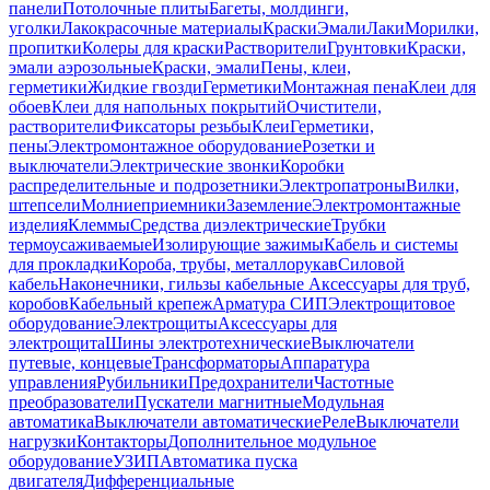
панели
Потолочные плиты
Багеты, молдинги,
уголки
Лакокрасочные материалы
Краски
Эмали
Лаки
Морилки,
пропитки
Колеры для краски
Растворители
Грунтовки
Краски,
эмали аэрозольные
Краски, эмали
Пены, клеи,
герметики
Жидкие гвозди
Герметики
Монтажная пена
Клеи для
обоев
Клеи для напольных покрытий
Очистители,
растворители
Фиксаторы резьбы
Клеи
Герметики,
пены
Электромонтажное оборудование
Розетки и
выключатели
Электрические звонки
Коробки
распределительные и подрозетники
Электропатроны
Вилки,
штепсели
Молниеприемники
Заземление
Электромонтажные
изделия
Клеммы
Средства диэлектрические
Трубки
термоусаживаемые
Изолирующие зажимы
Кабель и системы
для прокладки
Короба, трубы, металлорукав
Силовой
кабель
Наконечники, гильзы кабельные
Аксессуары для труб,
коробов
Кабельный крепеж
Арматура СИП
Электрощитовое
оборудование
Электрощиты
Аксессуары для
электрощита
Шины электротехнические
Выключатели
путевые, концевые
Трансформаторы
Аппаратура
управления
Рубильники
Предохранители
Частотные
преобразователи
Пускатели магнитные
Модульная
автоматика
Выключатели автоматические
Реле
Выключатели
нагрузки
Контакторы
Дополнительное модульное
оборудование
УЗИП
Автоматика пуска
двигателя
Дифференциальные