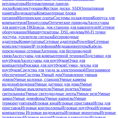
репликаторы
Интерактивные панели,
доски
Комплектующие
Жесткие диски, SSD
Оперативная
память
Видеокарты
Компьютерные блоки
питания
Материнские платы
Системы охлаждения
Корпуса для
компьютеров
Процессоры
Оптические приводы
Аксессуары
для корпусов ПК
Боксы, док-станции для накопителей
Сетевое
оборудование
Маршрутизаторы, DSL-модемы
Wi-Fi точки
доступа, усилители сигнала
Беспроводные
адаптеры
Коммутаторы
Сетевые адаптеры
Powerline
Сетевые
комплектующие
IP-телефония
Медиаконвертеры
Кабели,
переходники сетевые
Антенны для беспроводной
связи
Аксессуары для компьютерной техники
Подставки для
ноутбуков
Аксессуары для ноутбуков
Очки для
компьютера
Рюкзаки для ноутбуков
Сумки, чехлы для
ноутбуков
Средства для ухода за электроникой
Программное
обеспечение
Система Умный дом
Управление умным
домом
Умные колонки, станции
Умные камеры
видеонаблюдения
Умные датчики для дома
Умные
лампы
Умные выключатели
Умные розетки
Умные
светильники
Умные светодиодные ленты
Умные реле
Умные
замки
Умные домофоны
Умные карнизы
Умные
терморегуляторы
Игровая зона
Игровые приставки
Игры для
приставок
Игровые контроллеры
Игровые ноутбуки
Игровые
компьютеры
Игровые видеокарты
Игровые мониторы
Игровые
телевизоры
Игровые мыши
Игровые клавиатуры
Игровые