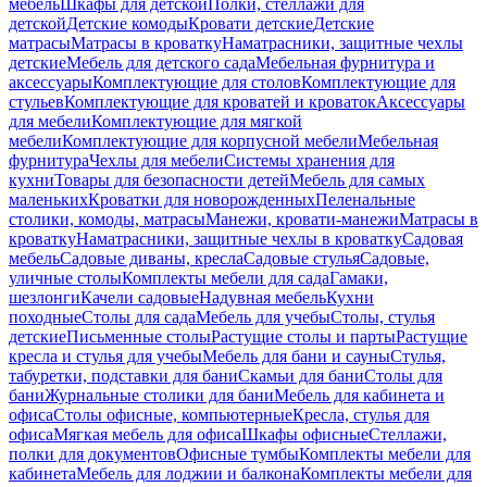
мебель
Шкафы для детской
Полки, стеллажи для
детской
Детские комоды
Кровати детские
Детские
матрасы
Матрасы в кроватку
Наматрасники, защитные чехлы
детские
Мебель для детского сада
Мебельная фурнитура и
аксессуары
Комплектующие для столов
Комплектующие для
стульев
Комплектующие для кроватей и кроваток
Аксессуары
для мебели
Комплектующие для мягкой
мебели
Комплектующие для корпусной мебели
Мебельная
фурнитура
Чехлы для мебели
Системы хранения для
кухни
Товары для безопасности детей
Мебель для самых
маленьких
Кроватки для новорожденных
Пеленальные
столики, комоды, матрасы
Манежи, кровати-манежи
Матрасы в
кроватку
Наматрасники, защитные чехлы в кроватку
Садовая
мебель
Садовые диваны, кресла
Садовые стулья
Садовые,
уличные столы
Комплекты мебели для сада
Гамаки,
шезлонги
Качели садовые
Надувная мебель
Кухни
походные
Столы для сада
Мебель для учебы
Столы, стулья
детские
Письменные столы
Растущие столы и парты
Растущие
кресла и стулья для учебы
Мебель для бани и сауны
Стулья,
табуретки, подставки для бани
Скамьи для бани
Столы для
бани
Журнальные столики для бани
Мебель для кабинета и
офиса
Столы офисные, компьютерные
Кресла, стулья для
офиса
Мягкая мебель для офиса
Шкафы офисные
Стеллажи,
полки для документов
Офисные тумбы
Комплекты мебели для
кабинета
Мебель для лоджии и балкона
Комплекты мебели для