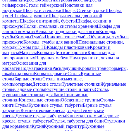
геймерские
Столы геймерские
Подставки для
ноутбуков
Шкафы и стеллажи
Шкафы
Стенки, горки
Шкафы-
купе
Шкафы-гармошки
Шкафы-пеналы для жилой
комнаты
Шкафы с витриной, буфеты
Шкафы, секции в
прихожую
Полки, стеллажи, системы хранения
Шкафы для
ванной комнаты
Вешалки, подставки для зонтов
Комоды,
тумбы
Комоды
Тумбы
Прикроватные тумбы
Обувницы, тумбы в
прихожую
Комоды, тумбы для ванной
Пеленальные столики,
комоды
Тумбы под ТВ
Комоды пластиковые
Кровати и
матрасы
Матрасы
Кровати
Детские кровати
Кроватки для
новорожденных
Надувная мебель
Наматрасники, чехлы на
матрас
Основания для
кроватей
Подматрасники
Раскладушки
Кровати-трансформеры,
шкафы-кровати
Кровати-домики
Столы
Кухонные
столы
Барные столы
Столы письменные,
компьютерные
Детские столы
Туалетные столики
Журнальные
столы
Садовые столы
Растущие столы и парты
Столы,
журнальные столики для бани
Приставные
столики
Консольные столики
Обеденные группы
Столы-
книги
Стулья
Кухонные стулья, табуреты
Барные стулья,
табуреты
Компьютерные кресла, стулья
Геймерские
кресла
Детские стулья, табуреты
Банкетки, скамьи
Садовые
кресла, стулья, табуреты
Стулья, табуреты для бани
Стульчики
для кормления
Кухня
Кухонный гарнитур
Кухонные