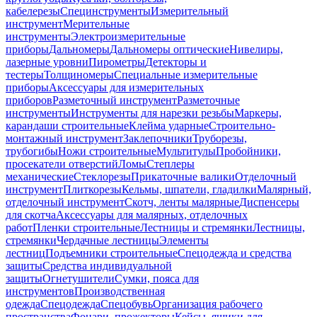
кабелерезы
Специнструменты
Измерительный
инструмент
Мерительные
инструменты
Электроизмерительные
приборы
Дальномеры
Дальномеры оптические
Нивелиры,
лазерные уровни
Пирометры
Детекторы и
тестеры
Толщиномеры
Специальные измерительные
приборы
Аксессуары для измерительных
приборов
Разметочный инструмент
Разметочные
инструменты
Инструменты для нарезки резьбы
Маркеры,
карандаши строительные
Клейма ударные
Строительно-
монтажный инструмент
Заклепочники
Труборезы,
трубогибы
Ножи строительные
Мультитулы
Пробойники,
просекатели отверстий
Ломы
Степлеры
механические
Стеклорезы
Прикаточные валики
Отделочный
инструмент
Плиткорезы
Кельмы, шпатели, гладилки
Малярный,
отделочный инструмент
Скотч, ленты малярные
Диспенсеры
для скотча
Аксессуары для малярных, отделочных
работ
Пленки строительные
Лестницы и стремянки
Лестницы,
стремянки
Чердачные лестницы
Элементы
лестниц
Подъемники строительные
Спецодежда и средства
защиты
Средства индивидуальной
защиты
Огнетушители
Сумки, пояса для
инструментов
Производственная
одежда
Спецодежда
Спецобувь
Организация рабочего
пространства
Фонари, прожекторы
Кейсы, ящики для