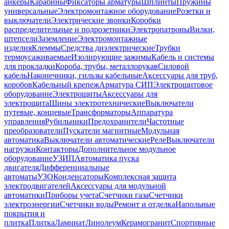
анкеры
Карабины
Фиксаторы арматуры
Шплинты
Пружины
универсальные
Электромонтажное оборудование
Розетки и
выключатели
Электрические звонки
Коробки
распределительные и подрозетники
Электропатроны
Вилки,
штепсели
Заземление
Электромонтажные
изделия
Клеммы
Средства диэлектрические
Трубки
термоусаживаемые
Изолирующие зажимы
Кабель и системы
для прокладки
Короба, трубы, металлорукав
Силовой
кабель
Наконечники, гильзы кабельные
Аксессуары для труб,
коробов
Кабельный крепеж
Арматура СИП
Электрощитовое
оборудование
Электрощиты
Аксессуары для
электрощита
Шины электротехнические
Выключатели
путевые, концевые
Трансформаторы
Аппаратура
управления
Рубильники
Предохранители
Частотные
преобразователи
Пускатели магнитные
Модульная
автоматика
Выключатели автоматические
Реле
Выключатели
нагрузки
Контакторы
Дополнительное модульное
оборудование
УЗИП
Автоматика пуска
двигателя
Дифференциальные
автоматы
УЗО
Конденсаторы
Комплексная защита
электродвигателей
Аксессуары для модульной
автоматики
Приборы учета
Счетчики газа
Счетчики
электроэнергии
Счетчики воды
Ремонт и отделка
Напольные
покрытия и
плитка
Плитка
Ламинат
Линолеум
Керамогранит
Спортивные