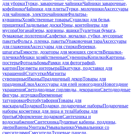
для уборки
Турки, заварочные чайники
Чайники заварочные,
кофейники
Чайники для плиты
Турки, молочники
Аксессуары
для чайников, электрочайников
Фильтры-
кувшины
Хозяйственные товары
Сушилки для белья,
прищепки
Гладильные доски
Урны, контейнеры для
мусора
Органайзеры, корзины, ящики
Туалетная бумага,
бумажные полотенца
Салфетки, мочалки, губки, мусорные
пакеты
Фольга, пленка, пакеты
Упаковочная тара
Аксессуары
для глажения
Аксессуары для стирки
Веревки,
шпагаты
Емкости, дозаторы для моющих средств
Вешалки-
плечики
Мешки хозяйственные
Сувениры
Копилки
Картины,
постеры
Фотоальбомы
Рамки для фотографий,
картин
Предметы интерьера
Шкатулки, подставки для
украшений
Статуэтки
Магниты
сувенирные
Иконы
Праздничный декор
Товары для
праздника
Елки
Аксессуары для елей новогодних
Новогодние
украшения
Светодиодные гирлянды, декорации
Светодиодные
фигуры, игрушки
Временные
татуировки
Фотобутафория
Товары для
маскарада
Подарки
Подарки, подарочные наборы
Подарочные
наборы косметики для лица и тела
Наборы для
бритья
Оформление подарков
Сантехника и
водоснабжение
Сантехника
Душевые кабины, поддоны,
двери
Ванны
Унитазы
Умывальники
Умывальники со
смесителями
Смесители
Душевые панели,