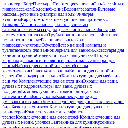
гарнитуры
Биде
Писсуары
Полотенцесушители
Спа-бассейны с
гидромассажем
Водоснабжение
Водонагреватели
Бытовые
насосы
Проточные фильтры для воды
Фильтры-
кувшины
Картриджи, комплектующие для проточных
фильтров
Магистральные фильтры, системы
сантехнические
Аксессуары для магистральных фильтров,
систем сантехнических
Трубы полипропиленовые
Фитинги
полипропиленовые
Расширительные баки,
гидроаккумуляторы
Обустройство ванной комнаты и
туалета
Мебель для ванной
Зеркала для ванной
Аксессуары для
ванной и туалета
Сиденья и чехлы для унитаза
Шторки,
карнизы для ванны
Стеклянные, пластиковые шторки для
ванны
Наборы для ванной и туалета
Зеркала
косметические
Сиденья для ванны
Коврики для ванной и
туалета
Экран-дверки в туалет
Комплектующие для мебели в
ванную
Комплектующие для сантехники
Экраны для ванн,
душевых поддонов
Опоры для ванн, душевых
поддонов
Комплектующие для ванн
Плинтусы для
сантехники
Сифоны, трапы
Комплектующие для
умывальников, моек
Комплектующие для унитазов, писсуаров,
биде
Бачки для унитазов
Комплектующие для душевых
гарнитуров
Комплектующие для сифонов,
трапов
Комплектующие для смесителей
Комплектующие для
душевых кабин, уголков
Сантехника для кухни
Кухонные
мойки
Кухонные мойки со смесителями
Смесители для