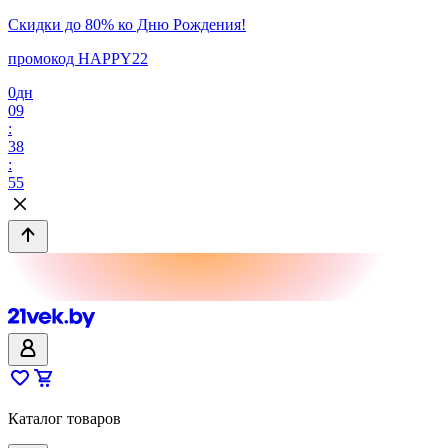
Скидки до 80% ко Дню Рождения!
промокод HAPPY22
0
дн
09
:
38
:
55
Каталог товаров