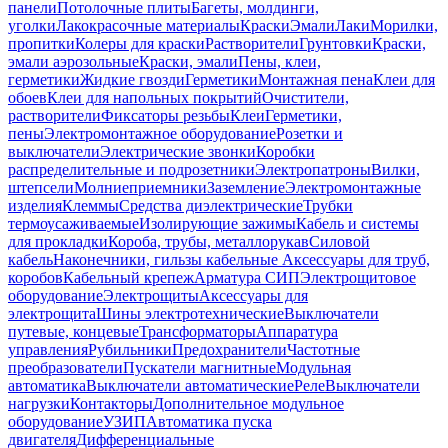
панели
Потолочные плиты
Багеты, молдинги,
уголки
Лакокрасочные материалы
Краски
Эмали
Лаки
Морилки,
пропитки
Колеры для краски
Растворители
Грунтовки
Краски,
эмали аэрозольные
Краски, эмали
Пены, клеи,
герметики
Жидкие гвозди
Герметики
Монтажная пена
Клеи для
обоев
Клеи для напольных покрытий
Очистители,
растворители
Фиксаторы резьбы
Клеи
Герметики,
пены
Электромонтажное оборудование
Розетки и
выключатели
Электрические звонки
Коробки
распределительные и подрозетники
Электропатроны
Вилки,
штепсели
Молниеприемники
Заземление
Электромонтажные
изделия
Клеммы
Средства диэлектрические
Трубки
термоусаживаемые
Изолирующие зажимы
Кабель и системы
для прокладки
Короба, трубы, металлорукав
Силовой
кабель
Наконечники, гильзы кабельные
Аксессуары для труб,
коробов
Кабельный крепеж
Арматура СИП
Электрощитовое
оборудование
Электрощиты
Аксессуары для
электрощита
Шины электротехнические
Выключатели
путевые, концевые
Трансформаторы
Аппаратура
управления
Рубильники
Предохранители
Частотные
преобразователи
Пускатели магнитные
Модульная
автоматика
Выключатели автоматические
Реле
Выключатели
нагрузки
Контакторы
Дополнительное модульное
оборудование
УЗИП
Автоматика пуска
двигателя
Дифференциальные