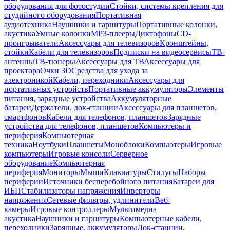
оборудования для фотостудии
Стойки, системы крепления для
студийного оборудования
Портативная
аудиотехника
Наушники и гарнитуры
Портативные колонки,
акустика
Умные колонки
MP3-плееры
Диктофоны
CD-
проигрыватели
Аксессуары для телевизоров
Кронштейны,
стойки
Кабели для телевизоров
Подписки на видеосервисы
ТВ-
антенны
ТВ-тюнеры
Аксессуары для ТВ
Аксессуары для
проектора
Очки 3D
Средства для ухода за
электроникой
Кабели, переходники
Аксессуары для
портативных устройств
Портативные аккумуляторы
Элементы
питания, зарядные устройства
Аккумуляторные
батареи
Держатели, док-станции
Аксессуары для планшетов,
смартфонов
Кабели для телефонов, планшетов
Зарядные
устройства для телефонов, планшетов
Компьютеры и
периферия
Компьютерная
техника
Ноутбуки
Планшеты
Моноблоки
Компьютеры
Игровые
компьютеры
Игровые консоли
Серверное
оборудование
Компьютерная
периферия
Мониторы
Мыши
Клавиатуры
Стилусы
Наборы
периферии
Источники бесперебойного питания
Батареи для
ИБП
Стабилизаторы напряжения
Инверторы
напряжения
Сетевые фильтры, удлинители
Веб-
камеры
Игровые контроллеры
Мультимедиа
акустика
Наушники и гарнитуры
Компьютерные кабели,
переходники
Зарядные, аккумуляторы
Док-станции,