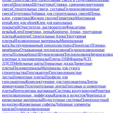
смеси
Шпатлевки
Штукатурки
Стяжки, самонивелирующие
смеси
Строительные смеси, составы
Гидроизоляционные
смеси
Грунтовки
Добавки для строительных смесей
Пены,
клеи, герметики
Жидкие гвозди
Герметики
Монтажная
пена
Клеи для обоев
Клеи для напольных
покрытий
Очистители, растворители
Фиксаторы
резьбы
Клеи
Герметики, пены
Кирпичи, блоки, тротуарная
плитка
Кирпичи
Строительные блоки
Тротуарная
плитка
Изоляционные материалы
Минеральная
вата
Экструдированный пенополистирол
Пенопласт
Пленки,
мембраны
Отражающая теплоизоляция
Гидроизоляционные
ленты
Поликарбонат
Шумоизоляция
Теплоизоляция
Звукоизоляц
плитные и пиломатериалы
Плиты OSB
Фанера
ДСП,
ЛДСП
Мебельные щиты
Террасные доски
Древесные
плиты
Пиломатериалы
Материалы для сухого
строительства
Гипсокартон
Гипсоволокнистые
листы
Цементные плиты
Профили для
гипсокартона
Комплектующие для гипсокартона
Ленты
армирующие
Уплотнительные ленты
Гипсовые и цементные
плиты
Вентиляторы вытяжные
Системы воздуховодов
Решетки
вентиляционные, диффузоры
Кровля и водосток
Черепица и
кровельные материалы
Водосточные системы
Поверхностный
водоотвод
Кровельные софиты
Доборные элементы
кровли
Гидроизоляционные