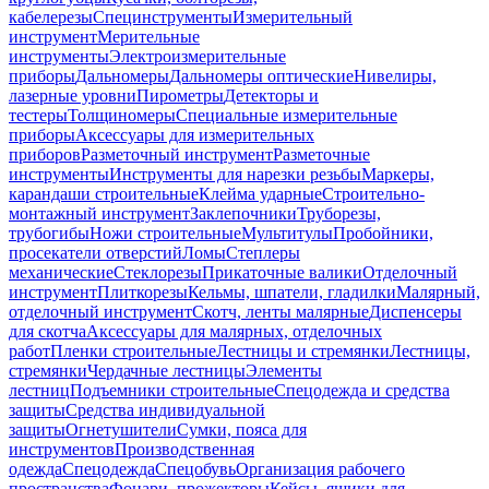
кабелерезы
Специнструменты
Измерительный
инструмент
Мерительные
инструменты
Электроизмерительные
приборы
Дальномеры
Дальномеры оптические
Нивелиры,
лазерные уровни
Пирометры
Детекторы и
тестеры
Толщиномеры
Специальные измерительные
приборы
Аксессуары для измерительных
приборов
Разметочный инструмент
Разметочные
инструменты
Инструменты для нарезки резьбы
Маркеры,
карандаши строительные
Клейма ударные
Строительно-
монтажный инструмент
Заклепочники
Труборезы,
трубогибы
Ножи строительные
Мультитулы
Пробойники,
просекатели отверстий
Ломы
Степлеры
механические
Стеклорезы
Прикаточные валики
Отделочный
инструмент
Плиткорезы
Кельмы, шпатели, гладилки
Малярный,
отделочный инструмент
Скотч, ленты малярные
Диспенсеры
для скотча
Аксессуары для малярных, отделочных
работ
Пленки строительные
Лестницы и стремянки
Лестницы,
стремянки
Чердачные лестницы
Элементы
лестниц
Подъемники строительные
Спецодежда и средства
защиты
Средства индивидуальной
защиты
Огнетушители
Сумки, пояса для
инструментов
Производственная
одежда
Спецодежда
Спецобувь
Организация рабочего
пространства
Фонари, прожекторы
Кейсы, ящики для