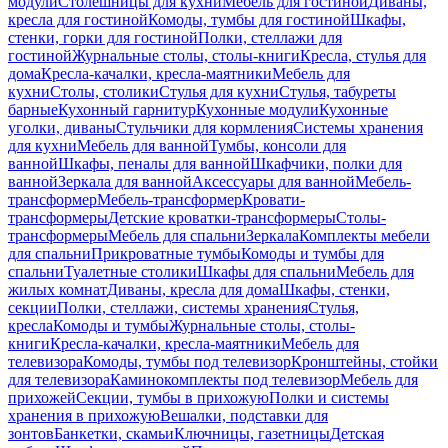
модули
Столешницы для кухни
Мебель для гостиной
Диваны,
кресла для гостиной
Комоды, тумбы для гостиной
Шкафы,
стенки, горки для гостиной
Полки, стеллажи для
гостиной
Журнальные столы, столы-книги
Кресла, стулья для
дома
Кресла-качалки, кресла-маятники
Мебель для
кухни
Столы, столики
Стулья для кухни
Стулья, табуреты
барные
Кухонный гарнитур
Кухонные модули
Кухонные
уголки, диваны
Стульчики для кормления
Системы хранения
для кухни
Мебель для ванной
Тумбы, консоли для
ванной
Шкафы, пеналы для ванной
Шкафчики, полки для
ванной
Зеркала для ванной
Аксессуары для ванной
Мебель-
трансформер
Мебель-трансформер
Кровати-
трансформеры
Детские кроватки-трансформеры
Столы-
трансформеры
Мебель для спальни
Зеркала
Комплекты мебели
для спальни
Прикроватные тумбы
Комоды и тумбы для
спальни
Туалетные столики
Шкафы для спальни
Мебель для
жилых комнат
Диваны, кресла для дома
Шкафы, стенки,
секции
Полки, стеллажи, системы хранения
Стулья,
кресла
Комоды и тумбы
Журнальные столы, столы-
книги
Кресла-качалки, кресла-маятники
Мебель для
телевизора
Комоды, тумбы под телевизор
Кронштейны, стойки
для телевизора
Каминокомплекты под телевизор
Мебель для
прихожей
Секции, тумбы в прихожую
Полки и системы
хранения в прихожую
Вешалки, подставки для
зонтов
Банкетки, скамьи
Ключницы, газетницы
Детская