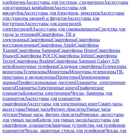
хлебопечек
Аксессуары для тостеров, сэндвичниц
Аксессуары
для кухонных комбайнов
Аксессуары для
мясорубок
Аксессуары для блендеров, миксеров
Аксессуары
для сушилок овощей и фруктов
Аксессуары для
йогуртниц
Аксессуары для аэрогрилей,
электрогрилей
Аксессуары для соковыжималок
Средства для
ухода за техникой
Смартфоны, ТВ и
электроника
Смартфоны
Смартфоны
Смартфоны
восстановленные
Смартфоны Apple
Смартфоны
Xiaomi
Смартфоны Samsung
Смартфоны Honor
Смартфоны
Huawei
Смартфоны POCO
Смартфоны Infinix
Смартфоны
Tecno
Смартфоны Realme
Смартфоны Samsung Galaxy S26
series
Кнопочные телефоны
Складные смартфоны
Телевизоры,
мониторы
Телевизоры
Мониторы
Мониторы-телевизоры
ТВ-
приставки и медиаплееры
Проекторы
Проекционные
экраны
Профессиональные дисплеи
Планшеты, электронные
книги
Планшеты
Электронные книги
Графические
планшеты
Блокноты электронные
Чехлы, бамперы для
планшетов
Аксессуары для планшетов,
смартфонов
Аксессуары для электронных книг
Смарт-часы,
аксессуары
Умные часы
Фитнес-браслеты
Умные часы
детские
Умные часы, фитнес-браслеты
Ремешки, аксессуары
для умных часов
Кабели для умных часов
Аксессуары для
смартфонов, планшетов
Зарядные устройства для телефонов,
планшетов
Чехлы, защитные стекла для телефонов
Чехлы для