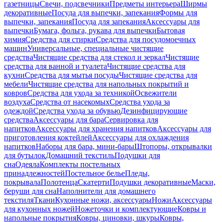
газетницы
Свечи, подсвечники
Предметы интерьера
Ширмы
декоративные
Посуда для выпечки, запекания
Формы для
выпечки, запекания
Посуда для запекания
Аксессуары для
выпечки
Бумага, фольга, рукава для выпечки
Бытовая
химия
Средства для стирки
Средства для посудомоечных
машин
Универсальные, специальные чистящие
средства
Чистящие средства для стекол и зеркал
Чистящие
средства для ванной и туалета
Чистящие средства для
кухни
Средства для мытья посуды
Чистящие средства для
мебели
Чистящие средства для напольных покрытий и
ковров
Средства для ухода за техникой
Освежители
воздуха
Средства от насекомых
Средства ухода за
одеждой
Средства ухода за обувью
Дезинфицирующие
средства
Аксессуары для бара
Сервировка для
напитков
Аксессуары для хранения напитков
Аксессуары для
приготовления коктейлей
Аксессуары для охлаждения
напитков
Наборы для бара, мини-бары
Штопоры, открывалки
для бутылок
Домашний текстиль
Подушки для
сна
Одеяла
Комплекты постельных
принадлежностей
Постельное белье
Пледы,
покрывала
Полотенца
Скатерти
Подушки декоративные
Маски,
беруши для сна
Наполнители для домашнего
текстиля
Ткани
Кухонные ножи, аксессуары
Ножи
Аксессуары
для кухонных ножей
Ножеточки и комплектующие
Ковры и
напольные покрытия
Ковры, циновки, шкуры
Ковры,