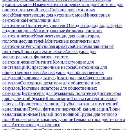
кухонных моек
Измельчители пищевых отходов
Системы для
очистки питьевой воды
Сифоны для кухонных
моек
Комплектующие для кухонных моек
Инженерная
сантехника
Инсталляции для
сантехники
Полотенцесушители
Отвод и подвод воды
Трубы
водопроводные
Магистральные фильтры, системы
сантехнические
Комплектующие для радиаторов,
полотенцесушителей
Монтажные комплекты для
сантехники
Регулирующая арматура
Системы защиты от
протечек
Люки сантехнические
Аксессуары для
магистральных фильтров, систем
сантехнических
Фитинги
Комплектующие для
инсталляций
Опрессовочные насосы
Сантехника для
общественных мест
Аксессуары для общественных
санузлов
Сушилки для рук
Дозаторы для общественных
санузлов
Сенсорные дозаторы для общественных
санузлов
Локтевые дозаторы для общественных
санузлов
Диспенсеры для бумажных полотенец
Диспенсеры
для туалетной бумаги
Канализация
Тросы сантехнические,
вантузы
Прочистные машины
Трубы, фитинги внутренней
канализации
Трубы, фитинги наружной канализации
Люки
канализационные
Теплый пол водяной
Трубы для теплого
пола
Коллекторы и комплектующие
Термостатика для теплого
пола
Автоматика для теплого
пола
Строительство
Строительные смеси и грунтовки
Клеевые