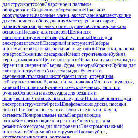
для стружкоотсосов
Сварочное и паяльное
оборудование
Сварочное оборудование
Паяльное
оборудование
Сварочные маски, аксессуары
Комплектующие
для сварочного оборудования
Аксессуары для сварки,
пайки
Оснастка для электроинструмента
Оснастка, наборы
оснастки
Насадки для граверов
Щетки для
электроинструмента
Развертки
Пуансоны
Щетки для
электродвигателей
Слесарный инструмент
Наборы
инструментов
Головки, биты
Гаечные ключи
Отвертки, наборы
отверток
Ножницы слесарные
Клещи строительные
Зубила,
керны, выколотки
Щетки слесарные
Оснастка и аксессуары для
бурения и сверления
Сверла, буры, зенкеры
Коронки
Зубила для
электроинструмента
Аксессуары для бурения и
сверления
Столярный инструмент
Тиски, струбцины,
гейферные зажимы
Ручные пилы, ножовки
Молотки, кувалды,
киянки
Напильники
Ручные стамески
Рубанки, рашпили
ручные
Оснастка и аксессуары для резания и
шлифования
Отрезные, пильные диски
Пильные полотна для
электроинструмента
Фрезы
Шлифовальные диски, насадки,
листы
Шлифовальные чашки
Точильные камни, круги,
сегменты
Полировальные валы
Направляющие
шины
Комплектующие для резания
Аксессуары для
резания
Аксессуары для шлифования
Электромонтажный
инструмент
Обжимной инструмент
Плоскогубцы,
круглогубцы
Кусачки, болторезы,