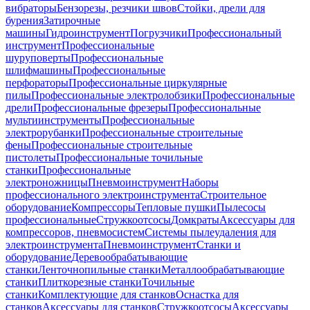
вибраторы
Бензорезы, резчики швов
Стойки, дрели для
бурения
Затирочные
машины
Гидроинструмент
Погрузчики
Профессиональный
инструмент
Профессиональные
шуруповерты
Профессиональные
шлифмашины
Профессиональные
перфораторы
Профессиональные циркулярные
пилы
Профессиональные электролобзики
Профессиональные
дрели
Профессиональные фрезеры
Профессиональные
мультиинструменты
Профессиональные
электрорубанки
Профессиональные строительные
фены
Профессиональные строительные
пистолеты
Профессиональные точильные
станки
Профессиональные
электроножницы
Пневмоинструмент
Наборы
профессионального электроинструмента
Строительное
оборудование
Компрессоры
Тепловые пушки
Пылесосы
профессиональные
Стружкоотсосы
Домкраты
Аксессуары для
компрессоров, пневмосистем
Системы пылеудаления для
электроинструмента
Пневмоинструмент
Станки и
оборудование
Деревообрабатывающие
станки
Ленточнопильные станки
Металлообрабатывающие
станки
Плиткорезные станки
Точильные
станки
Комплектующие для станков
Оснастка для
станков
Аксессуары для станков
Стружкоотсосы
Аксессуары