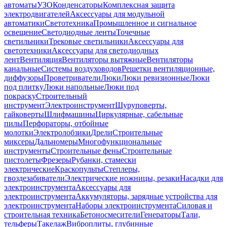
автоматы
УЗО
Конденсаторы
Комплексная защита
электродвигателей
Аксессуары для модульной
автоматики
Светотехника
Промышленное и сигнальное
освещение
Светодиодные ленты
Точечные
светильники
Трековые светильники
Аксессуары для
светотехники
Аксессуары для светодиодных
лент
Вентиляция
Вентиляторы вытяжные
Вентиляторы
канальные
Системы воздуховодов
Решетки вентиляционные,
диффузоры
Проветриватели
Люки
Люки ревизионные
Люки
под плитку
Люки напольные
Люки под
покраску
Строительный
инструмент
Электроинструмент
Шуруповерты,
гайковерты
Шлифмашины
Циркулярные, сабельные
пилы
Перфораторы, отбойные
молотки
Электролобзики
Дрели
Строительные
миксеры
Дальномеры
Многофункциональные
инструменты
Строительные фены
Строительные
пистолеты
Фрезеры
Рубанки, стамески
электрические
Краскопульты
Степлеры,
гвоздезабиватели
Электрические ножницы, резаки
Насадки для
электроинструмента
Аксессуары для
электроинструмента
Аккумуляторы, зарядные устройства для
электроинструмента
Наборы электроинструмента
Силовая и
строительная техника
Бетоносмесители
Генераторы
Тали,
тельферы
Такелаж
Виброплиты, глубинные