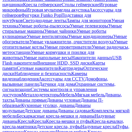
наушники
Кресла геймерские
Столы геймерские
Игровые
микрофоны
Игровая мультимедиа акустика
Аксессуары для
геймеров
Фигурки Funko Pop
Подставки для
ноутбуков
Светодиодные ленты
Лампы для мониторов
Умная
техника
Умные роботы-пылесосы
Умные телевизоры
Умные
стиральные машины
Умные чайники
Умные роботы
кулинарные
Умные вентиляторы
Умные кондиционеры
Умные
обогреватели
Умные увлажнители, очистители воздуха
Умные
отопительные котлы
Умные проветриватели
Умные радиочасы,
метеостанции
Умные кормушки и поилки для
животных
Умные напольные весы
Накопители данных
USB
Flash накопители
Внешние HDD, SSD диски
Карты
памяти
Сетевые накопители
Картридеры
Оптические
диски
Наблюдение и безопасность
Камеры
видеонаблюдения
Аксессуары для CCTV
Домофоны,
вызывные панели
Датчики для дома
Охранные системы,
сигнализации
Системы контроля и управления
доступом
Металлодетекторы
Мебель
Мягкая мебель
Диваны,
тахты
Диваны прямые
Диваны угловые
Диваны П-
образные
Кухонные уголки, диваны
Диваны
модульные
Детские диваны
Диваны садовые
Комплекты мягкой
мебели
Бескаркасные кресла-мешки и диваны
Надувные
диваны
Кресла
Кресла
Кресла-мешки и пуфы
Кресла-качалки,
кресла-маятники
Детские кресла, пуфы
Надувные кресла
Пуфы,
оттоманки
Кресла-кровати
Игровая мебель
Кресла