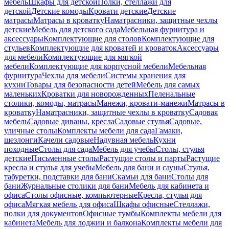
мебель
Шкафы для детской
Полки, стеллажи для
детской
Детские комоды
Кровати детские
Детские
матрасы
Матрасы в кроватку
Наматрасники, защитные чехлы
детские
Мебель для детского сада
Мебельная фурнитура и
аксессуары
Комплектующие для столов
Комплектующие для
стульев
Комплектующие для кроватей и кроваток
Аксессуары
для мебели
Комплектующие для мягкой
мебели
Комплектующие для корпусной мебели
Мебельная
фурнитура
Чехлы для мебели
Системы хранения для
кухни
Товары для безопасности детей
Мебель для самых
маленьких
Кроватки для новорожденных
Пеленальные
столики, комоды, матрасы
Манежи, кровати-манежи
Матрасы в
кроватку
Наматрасники, защитные чехлы в кроватку
Садовая
мебель
Садовые диваны, кресла
Садовые стулья
Садовые,
уличные столы
Комплекты мебели для сада
Гамаки,
шезлонги
Качели садовые
Надувная мебель
Кухни
походные
Столы для сада
Мебель для учебы
Столы, стулья
детские
Письменные столы
Растущие столы и парты
Растущие
кресла и стулья для учебы
Мебель для бани и сауны
Стулья,
табуретки, подставки для бани
Скамьи для бани
Столы для
бани
Журнальные столики для бани
Мебель для кабинета и
офиса
Столы офисные, компьютерные
Кресла, стулья для
офиса
Мягкая мебель для офиса
Шкафы офисные
Стеллажи,
полки для документов
Офисные тумбы
Комплекты мебели для
кабинета
Мебель для лоджии и балкона
Комплекты мебели для