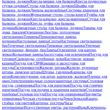
балкона, лоджии
Кресла-мешки для балкона
Кресла подвесные,
стулья садовые
Столы для балкона, лоджии
Шкафы для
балкона, лоджии
Дверцы жалюзийные
Системы хранения для
балкона, лоджии
Журнальные столы, столы-книги
Тумбы для
балкона, лоджии
Кресла-качалки, кресла-маятники
Стулья для
балкона, лоджии
Кресла, пуфы для балкона,
лоджии
Компактные столы для балкона, лоджии
Товары для
дома, бакалея
Освещение
Люстры, потолочные
светильники
Торшеры
Прикроватные лампы,
ночники
Настольные лампы
Споты
Настенные светильники,
бра
Точечные светильники
Трековые светильники
Уличные
светильники, фонари, бра
Лампы
Освещение для картин,
зеркал
Кольцевые лампы
Аксессуары для освещения
Посуда для
готовки
Сковороды, сотейники, воки
Кастрюли, ковши,
казаны
Посуда для СВЧ
Крышки и аксессуары для
посуды
Гастроемкости
Жалюзи, шторы
Жалюзи, рулонные
шторы, римские шторы
Шторы, гардины
Карнизы для
штор
Комплектующие для штор, карнизов, жалюзи
Пленки для
окон
Электроприводные солнцезащитные системы
Столовая
посуда, сервировка
Посуда для напитков
Посуда для горячих
напитков
Посуда для подачи и хранения напитков
Столовые
приборы
Столовая посуда
Посуда для сервировки
Предметы
сервировки
Детская столовая посуда
Декор
Зеркала
Кашпо,
стойки для цветов
Картины, постеры
Часы
интерьерные
Искусственные цветы, растения
Вазы
Ключницы,