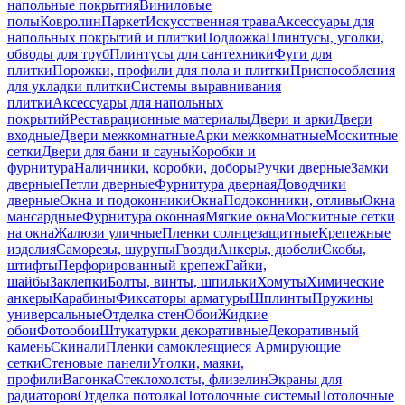
напольные покрытия
Виниловые
полы
Ковролин
Паркет
Искусственная трава
Аксессуары для
напольных покрытий и плитки
Подложка
Плинтусы, уголки,
обводы для труб
Плинтусы для сантехники
Фуги для
плитки
Порожки, профили для пола и плитки
Приспособления
для укладки плитки
Системы выравнивания
плитки
Аксессуары для напольных
покрытий
Реставрационные материалы
Двери и арки
Двери
входные
Двери межкомнатные
Арки межкомнатные
Москитные
сетки
Двери для бани и сауны
Коробки и
фурнитура
Наличники, коробки, доборы
Ручки дверные
Замки
дверные
Петли дверные
Фурнитура дверная
Доводчики
дверные
Окна и подоконники
Окна
Подоконники, отливы
Окна
мансардные
Фурнитура оконная
Мягкие окна
Москитные сетки
на окна
Жалюзи уличные
Пленки солнцезащитные
Крепежные
изделия
Саморезы, шурупы
Гвозди
Анкеры, дюбели
Скобы,
штифты
Перфорированный крепеж
Гайки,
шайбы
Заклепки
Болты, винты, шпильки
Хомуты
Химические
анкеры
Карабины
Фиксаторы арматуры
Шплинты
Пружины
универсальные
Отделка стен
Обои
Жидкие
обои
Фотообои
Штукатурки декоративные
Декоративный
камень
Скинали
Пленки самоклеящиеся
Армирующие
сетки
Стеновые панели
Уголки, маяки,
профили
Вагонка
Стеклохолсты, флизелин
Экраны для
радиаторов
Отделка потолка
Потолочные системы
Потолочные