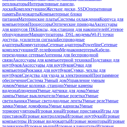
репликаторы
Интерактивные панели,
доски
Комплектующие
Жесткие диски, SSD
Оперативная
память
Видеокарты
Компьютерные блоки
питания
Материнские платы
Системы охлаждения
Корпуса для
компьютеров
Процессоры
Оптические приводы
Аксессуары
для корпусов ПК
Боксы, док-станции для накопителей
Сетевое
оборудование
Маршрутизаторы, DSL-модемы
Wi-Fi точки
доступа, усилители сигнала
Беспроводные
адаптеры
Коммутаторы
Сетевые адаптеры
Powerline
Сетевые
комплектующие
IP-телефония
Медиаконвертеры
Кабели,
переходники сетевые
Антенны для беспроводной
связи
Аксессуары для компьютерной техники
Подставки для
ноутбуков
Аксессуары для ноутбуков
Очки для
компьютера
Рюкзаки для ноутбуков
Сумки, чехлы для
ноутбуков
Средства для ухода за электроникой
Программное
обеспечение
Система Умный дом
Управление умным
домом
Умные колонки, станции
Умные камеры
видеонаблюдения
Умные датчики для дома
Умные
лампы
Умные выключатели
Умные розетки
Умные
светильники
Умные светодиодные ленты
Умные реле
Умные
замки
Умные домофоны
Умные карнизы
Умные
терморегуляторы
Игровая зона
Игровые приставки
Игры для
приставок
Игровые контроллеры
Игровые ноутбуки
Игровые
компьютеры
Игровые видеокарты
Игровые мониторы
Игровые
телевизоры
Игровые мыши
Игровые клавиатуры
Игровые