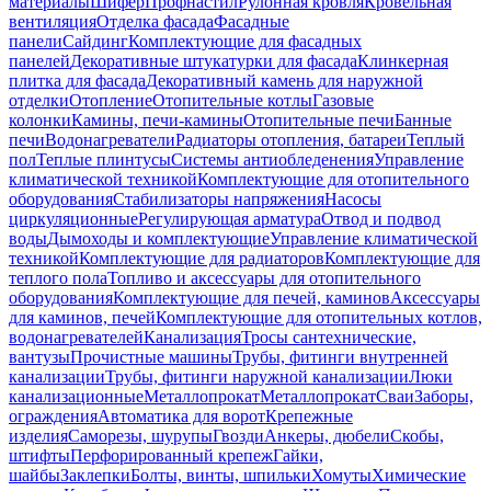
материалы
Шифер
Профнастил
Рулонная кровля
Кровельная
вентиляция
Отделка фасада
Фасадные
панели
Сайдинг
Комплектующие для фасадных
панелей
Декоративные штукатурки для фасада
Клинкерная
плитка для фасада
Декоративный камень для наружной
отделки
Отопление
Отопительные котлы
Газовые
колонки
Камины, печи-камины
Отопительные печи
Банные
печи
Водонагреватели
Радиаторы отопления, батареи
Теплый
пол
Теплые плинтусы
Системы антиобледенения
Управление
климатической техникой
Комплектующие для отопительного
оборудования
Стабилизаторы напряжения
Насосы
циркуляционные
Регулирующая арматура
Отвод и подвод
воды
Дымоходы и комплектующие
Управление климатической
техникой
Комплектующие для радиаторов
Комплектующие для
теплого пола
Топливо и аксессуары для отопительного
оборудования
Комплектующие для печей, каминов
Аксессуары
для каминов, печей
Комплектующие для отопительных котлов,
водонагревателей
Канализация
Тросы сантехнические,
вантузы
Прочистные машины
Трубы, фитинги внутренней
канализации
Трубы, фитинги наружной канализации
Люки
канализационные
Металлопрокат
Металлопрокат
Сваи
Заборы,
ограждения
Автоматика для ворот
Крепежные
изделия
Саморезы, шурупы
Гвозди
Анкеры, дюбели
Скобы,
штифты
Перфорированный крепеж
Гайки,
шайбы
Заклепки
Болты, винты, шпильки
Хомуты
Химические