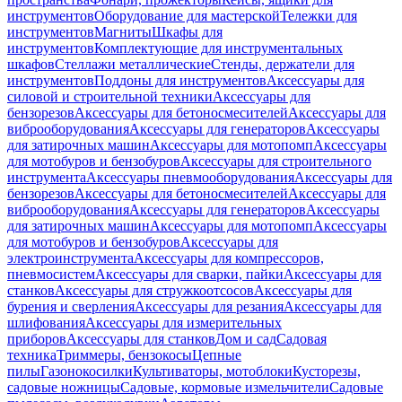
инструментов
Оборудование для мастерской
Тележки для
инструментов
Магниты
Шкафы для
инструментов
Комплектующие для инструментальных
шкафов
Стеллажи металлические
Стенды, держатели для
инструментов
Поддоны для инструментов
Аксессуары для
силовой и строительной техники
Аксессуары для
бензорезов
Аксессуары для бетоносмесителей
Аксессуары для
виброоборудования
Аксессуары для генераторов
Аксессуары
для затирочных машин
Аксессуары для мотопомп
Аксессуары
для мотобуров и бензобуров
Аксессуары для строительного
инструмента
Аксессуары пневмооборудования
Аксессуары для
бензорезов
Аксессуары для бетоносмесителей
Аксессуары для
виброоборудования
Аксессуары для генераторов
Аксессуары
для затирочных машин
Аксессуары для мотопомп
Аксессуары
для мотобуров и бензобуров
Аксессуары для
электроинструмента
Аксессуары для компрессоров,
пневмосистем
Аксессуары для сварки, пайки
Аксессуары для
станков
Аксессуары для стружкоотсосов
Аксессуары для
бурения и сверления
Аксессуары для резания
Аксессуары для
шлифования
Аксессуары для измерительных
приборов
Аксессуары для станков
Дом и сад
Садовая
техника
Триммеры, бензокосы
Цепные
пилы
Газонокосилки
Культиваторы, мотоблоки
Кусторезы,
садовые ножницы
Садовые, кормовые измельчители
Садовые