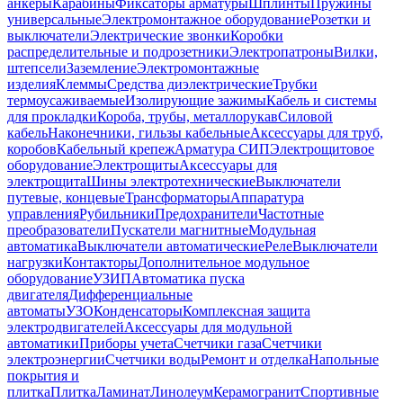
анкеры
Карабины
Фиксаторы арматуры
Шплинты
Пружины
универсальные
Электромонтажное оборудование
Розетки и
выключатели
Электрические звонки
Коробки
распределительные и подрозетники
Электропатроны
Вилки,
штепсели
Заземление
Электромонтажные
изделия
Клеммы
Средства диэлектрические
Трубки
термоусаживаемые
Изолирующие зажимы
Кабель и системы
для прокладки
Короба, трубы, металлорукав
Силовой
кабель
Наконечники, гильзы кабельные
Аксессуары для труб,
коробов
Кабельный крепеж
Арматура СИП
Электрощитовое
оборудование
Электрощиты
Аксессуары для
электрощита
Шины электротехнические
Выключатели
путевые, концевые
Трансформаторы
Аппаратура
управления
Рубильники
Предохранители
Частотные
преобразователи
Пускатели магнитные
Модульная
автоматика
Выключатели автоматические
Реле
Выключатели
нагрузки
Контакторы
Дополнительное модульное
оборудование
УЗИП
Автоматика пуска
двигателя
Дифференциальные
автоматы
УЗО
Конденсаторы
Комплексная защита
электродвигателей
Аксессуары для модульной
автоматики
Приборы учета
Счетчики газа
Счетчики
электроэнергии
Счетчики воды
Ремонт и отделка
Напольные
покрытия и
плитка
Плитка
Ламинат
Линолеум
Керамогранит
Спортивные