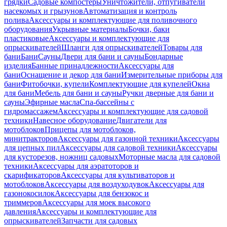
грядки
Садовые компостеры
Уничтожители, отпугиватели
насекомых и грызунов
Автоматизация и контроль
полива
Аксессуары и комплектующие для поливочного
оборудования
Укрывные материалы
Бочки, баки
пластиковые
Аксессуары и комплектующие для
опрыскивателей
Шланги для опрыскивателей
Товары для
бани
Бани
Сауны
Двери для бани и сауны
Бондарные
изделия
Банные принадлежности
Аксессуары для
бани
Оснащение и декор для бани
Измерительные приборы для
бани
Фитобочки, купели
Комплектующие для купелей
Окна
для бани
Мебель для бани и сауны
Ручки дверные для бани и
сауны
Эфирные масла
Спа-бассейны с
гидромассажем
Аксессуары и комплектующие для садовой
техники
Навесное оборудование
Двигатели для
мотоблоков
Прицепы для мотоблоков,
минитракторов
Аксессуары для газонной техники
Аксессуары
для цепных пил
Аксессуары для садовой техники
Аксессуары
для кусторезов, ножниц садовых
Моторные масла для садовой
техники
Аксессуары для аэратоторов и
скарификаторов
Аксессуары для культиваторов и
мотоблоков
Аксессуары для воздуходувок
Аксессуары для
газонокосилок
Аксессуары для бензокос и
триммеров
Аксессуары для моек высокого
давления
Аксессуары и комплектующие для
опрыскивателей
Запчасти для садовых