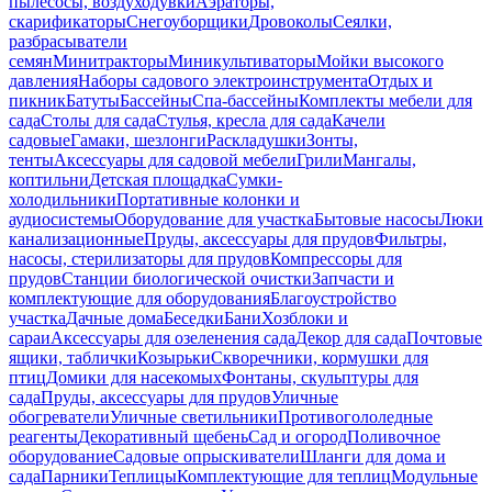
пылесосы, воздуходувки
Аэраторы,
скарификаторы
Снегоуборщики
Дровоколы
Сеялки,
разбрасыватели
семян
Минитракторы
Миникультиваторы
Мойки высокого
давления
Наборы садового электроинструмента
Отдых и
пикник
Батуты
Бассейны
Спа-бассейны
Комплекты мебели для
сада
Столы для сада
Стулья, кресла для сада
Качели
садовые
Гамаки, шезлонги
Раскладушки
Зонты,
тенты
Аксессуары для садовой мебели
Грили
Мангалы,
коптильни
Детская площадка
Сумки-
холодильники
Портативные колонки и
аудиосистемы
Оборудование для участка
Бытовые насосы
Люки
канализационные
Пруды, аксессуары для прудов
Фильтры,
насосы, стерилизаторы для прудов
Компрессоры для
прудов
Станции биологической очистки
Запчасти и
комплектующие для оборудования
Благоустройство
участка
Дачные дома
Беседки
Бани
Хозблоки и
сараи
Аксессуары для озеленения сада
Декор для сада
Почтовые
ящики, таблички
Козырьки
Скворечники, кормушки для
птиц
Домики для насекомых
Фонтаны, скульптуры для
сада
Пруды, аксессуары для прудов
Уличные
обогреватели
Уличные светильники
Противогололедные
реагенты
Декоративный щебень
Сад и огород
Поливочное
оборудование
Садовые опрыскиватели
Шланги для дома и
сада
Парники
Теплицы
Комплектующие для теплиц
Модульные