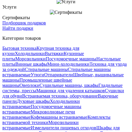
Услуги
Сертификаты
Подборщик подарков
Найти подарки
Категории товаров
Бытовая техника
Крупная техника для
кухни
Холодильники
Вытяжки
Кухонные
плиты
Морозильники
Посудомоечные машины
Настольные
плиты
Винные шкафы
Мини-холодильники
Техника для ухода
за одеждой
Стиральные машины
Стиральные машины
встраиваемые
Утюги
Отпариватели
Швейные, вышивальные
машины
Промышленные швейные
машины
Оверлоки
Сушильные машины, шкафы
Гладильные
системы, прессы
Машинки для удаления катышков
Сушилки
для обуви
Встраиваемая техника, оборудование
Варочные
панели
Духовые шкафы
Холодильники
встраиваемые
Посудомоечные машины
встраиваемые
Микроволновые печи
встраиваемые
Кофемашины встраиваемые
Комплекты
встраиваемой техники
Морозильники
встраиваемые
Измельчители пищевых отходов
Шкафы для