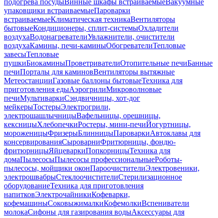
подогрева посуды
Винные шкафы встраиваемые
Вакуумные
упаковщики встраиваемые
Пароварки
встраиваемые
Климатическая техника
Вентиляторы
бытовые
Кондиционеры, сплит-системы
Охладители
воздуха
Водонагреватели
Увлажнители, очистители
воздуха
Камины, печи-камины
Обогреватели
Тепловые
завесы
Тепловые
пушки
Биокамины
Проветриватели
Отопительные печи
Банные
печи
Порталы для каминов
Вентиляторы вытяжные
Метеостанции
Газовые баллоны бытовые
Техника для
приготовления еды
Аэрогрили
Микроволновые
печи
Мультиварки
Сэндвичницы, хот-дог
мейкеры
Тостеры
Электрогрили,
электрошашлычницы
Вафельницы, орешницы,
кексницы
Хлебопечки
Ростеры, мини-печи
Йогуртницы,
мороженицы
Фризеры
Блинницы
Пароварки
Автоклавы для
консервирования
Сыроварни
Фритюрницы, фондю-
фритюрницы
Яйцеварки
Попкорницы
Техника для
дома
Пылесосы
Пылесосы профессиональные
Роботы-
пылесосы, мойщики окон
Пароочистители
Электровеники,
электрошвабры
Стеклоочистители
Стерилизационное
оборудование
Техника для приготовления
напитков
Электрочайники
Кофеварки,
кофемашины
Соковыжималки
Кофемолки
Вспениватели
молока
Сифоны для газирования воды
Аксессуары для