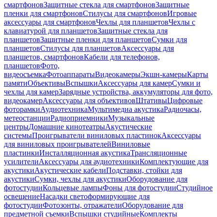
смартфонов
Защитные стекла для смартфонов
Защитные
пленки для смартфонов
Стилусы для смартфонов
Игровые
аксессуары для смартфонов
Чехлы для планшетов
Чехлы с
клавиатурой для планшетов
Защитные стекла для
планшетов
Защитные пленки для планшетов
Сумки для
планшетов
Стилусы для планшетов
Аксессуары для
планшетов, смартфонов
Кабели для телефонов,
планшетов
Фото,
видеосъемка
Фотоаппараты
Видеокамеры
Экшн-камеры
Карты
памяти
Объективы
Вспышки
Аксессуары для камер
Сумки и
чехлы для камер
Зарядные устройства, аккумуляторы для фото,
видеокамер
Аксессуары для объективов
Штативы
Цифровые
фоторамки
Аудиотехника
Мультимедиа акустика
Радиочасы,
метеостанции
Радиоприемники
Музыкальные
центры
Домашние кинотеатры
Акустические
системы
Проигрыватели виниловых пластинок
Аксессуары
для виниловых проигрывателей
Виниловые
пластинки
Инсталляционная акустика
Трансляционные
усилители
Аксессуары для аудиотехники
Комплектующие для
акустики
Акустические кабели
Подставки, стойки для
акустики
Сумки, чехлы для акустики
Оборудование для
фотостудии
Кольцевые лампы
Фоны для фотостудии
Студийное
освещение
Насадки светоформирующие для
фотостудии
Фотозонты, отражатели
Оборудование для
предметной съемки
Вспышки студийные
Комплекты