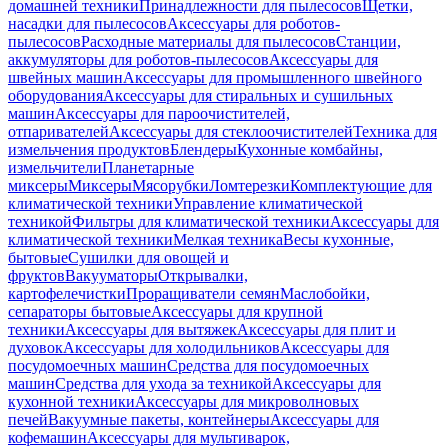
домашней техники
Принадлежности для пылесосов
Щетки,
насадки для пылесосов
Аксессуары для роботов-
пылесосов
Расходные материалы для пылесосов
Станции,
аккумуляторы для роботов-пылесосов
Аксессуары для
швейных машин
Аксессуары для промышленного швейного
оборудования
Аксессуары для стиральных и сушильных
машин
Аксессуары для пароочистителей,
отпаривателей
Аксессуары для стеклоочистителей
Техника для
измельчения продуктов
Блендеры
Кухонные комбайны,
измельчители
Планетарные
миксеры
Миксеры
Мясорубки
Ломтерезки
Комплектующие для
климатической техники
Управление климатической
техникой
Фильтры для климатической техники
Аксессуары для
климатической техники
Мелкая техника
Весы кухонные,
бытовые
Сушилки для овощей и
фруктов
Вакууматоры
Открывалки,
картофелечистки
Проращиватели семян
Маслобойки,
сепараторы бытовые
Аксессуары для крупной
техники
Аксессуары для вытяжек
Аксессуары для плит и
духовок
Аксессуары для холодильников
Аксессуары для
посудомоечных машин
Средства для посудомоечных
машин
Средства для ухода за техникой
Аксессуары для
кухонной техники
Аксессуары для микроволновых
печей
Вакуумные пакеты, контейнеры
Аксессуары для
кофемашин
Аксессуары для мультиварок,