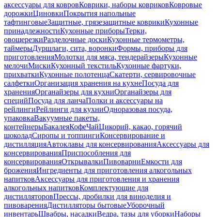
аксессуары для ковров
Коврики, наборы ковриков
Ковровые
дорожки
Циновки
Покрытия напольные
тафтинговые
Защитные, грязезащитные коврики
Кухонные
принадлежности
Кухонные приборы
Терки,
овощерезки
Разделочные доски
Кухонные термометры,
таймеры
Дуршлаги, сита, воронки
Формы, приборы для
приготовления
Молотки для мяса, тендерайзеры
Кухонные
мелочи
Миски
Кухонный текстиль
Кухонные фартуки,
прихватки
Кухонные полотенца
Скатерти, сервировочные
салфетки
Организация хранения на кухне
Посуда для
хранения
Органайзеры для кухни
Органайзеры для
специй
Посуда для ланча
Полки и аксессуары на
рейлинги
Рейлинги для кухни
Одноразовая посуда,
упаковка
Вакуумные пакеты,
контейнеры
Бакалея
Кофе
Чай
Цикорий, какао, горячий
шоколад
Сиропы и топпинги
Консервирование и
дистилляция
Автоклавы для консервирования
Аксессуары для
консервирования
Приспособления для
консервирования
Открывалки
Пивоварни
Емкости для
брожения
Ингредиенты для приготовления алкогольных
напитков
Аксессуары для приготовления и хранения
алкогольных напитков
Комплектующие для
дистилляторов
Прессы, дробилки для виноделия и
пивоварения
Дистилляторы бытовые
Уборочный
инвентарь
Швабры, насадки
Ведра, тазы для уборки
Наборы