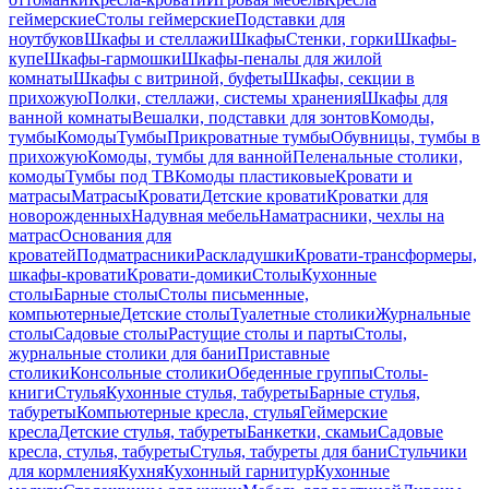
геймерские
Столы геймерские
Подставки для
ноутбуков
Шкафы и стеллажи
Шкафы
Стенки, горки
Шкафы-
купе
Шкафы-гармошки
Шкафы-пеналы для жилой
комнаты
Шкафы с витриной, буфеты
Шкафы, секции в
прихожую
Полки, стеллажи, системы хранения
Шкафы для
ванной комнаты
Вешалки, подставки для зонтов
Комоды,
тумбы
Комоды
Тумбы
Прикроватные тумбы
Обувницы, тумбы в
прихожую
Комоды, тумбы для ванной
Пеленальные столики,
комоды
Тумбы под ТВ
Комоды пластиковые
Кровати и
матрасы
Матрасы
Кровати
Детские кровати
Кроватки для
новорожденных
Надувная мебель
Наматрасники, чехлы на
матрас
Основания для
кроватей
Подматрасники
Раскладушки
Кровати-трансформеры,
шкафы-кровати
Кровати-домики
Столы
Кухонные
столы
Барные столы
Столы письменные,
компьютерные
Детские столы
Туалетные столики
Журнальные
столы
Садовые столы
Растущие столы и парты
Столы,
журнальные столики для бани
Приставные
столики
Консольные столики
Обеденные группы
Столы-
книги
Стулья
Кухонные стулья, табуреты
Барные стулья,
табуреты
Компьютерные кресла, стулья
Геймерские
кресла
Детские стулья, табуреты
Банкетки, скамьи
Садовые
кресла, стулья, табуреты
Стулья, табуреты для бани
Стульчики
для кормления
Кухня
Кухонный гарнитур
Кухонные