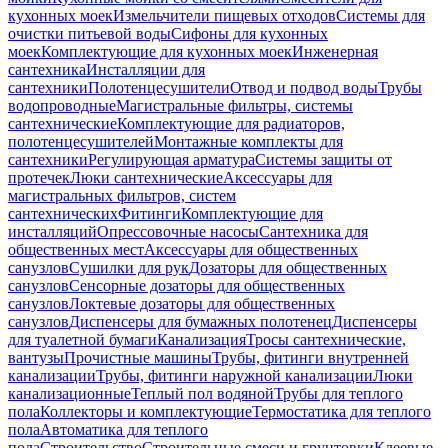
кухонных моек
Измельчители пищевых отходов
Системы для
очистки питьевой воды
Сифоны для кухонных
моек
Комплектующие для кухонных моек
Инженерная
сантехника
Инсталляции для
сантехники
Полотенцесушители
Отвод и подвод воды
Трубы
водопроводные
Магистральные фильтры, системы
сантехнические
Комплектующие для радиаторов,
полотенцесушителей
Монтажные комплекты для
сантехники
Регулирующая арматура
Системы защиты от
протечек
Люки сантехнические
Аксессуары для
магистральных фильтров, систем
сантехнических
Фитинги
Комплектующие для
инсталляций
Опрессовочные насосы
Сантехника для
общественных мест
Аксессуары для общественных
санузлов
Сушилки для рук
Дозаторы для общественных
санузлов
Сенсорные дозаторы для общественных
санузлов
Локтевые дозаторы для общественных
санузлов
Диспенсеры для бумажных полотенец
Диспенсеры
для туалетной бумаги
Канализация
Тросы сантехнические,
вантузы
Прочистные машины
Трубы, фитинги внутренней
канализации
Трубы, фитинги наружной канализации
Люки
канализационные
Теплый пол водяной
Трубы для теплого
пола
Коллекторы и комплектующие
Термостатика для теплого
пола
Автоматика для теплого
пола
Строительство
Строительные смеси и грунтовки
Клеевые