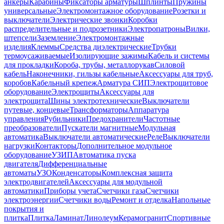
анкеры
Карабины
Фиксаторы арматуры
Шплинты
Пружины
универсальные
Электромонтажное оборудование
Розетки и
выключатели
Электрические звонки
Коробки
распределительные и подрозетники
Электропатроны
Вилки,
штепсели
Заземление
Электромонтажные
изделия
Клеммы
Средства диэлектрические
Трубки
термоусаживаемые
Изолирующие зажимы
Кабель и системы
для прокладки
Короба, трубы, металлорукав
Силовой
кабель
Наконечники, гильзы кабельные
Аксессуары для труб,
коробов
Кабельный крепеж
Арматура СИП
Электрощитовое
оборудование
Электрощиты
Аксессуары для
электрощита
Шины электротехнические
Выключатели
путевые, концевые
Трансформаторы
Аппаратура
управления
Рубильники
Предохранители
Частотные
преобразователи
Пускатели магнитные
Модульная
автоматика
Выключатели автоматические
Реле
Выключатели
нагрузки
Контакторы
Дополнительное модульное
оборудование
УЗИП
Автоматика пуска
двигателя
Дифференциальные
автоматы
УЗО
Конденсаторы
Комплексная защита
электродвигателей
Аксессуары для модульной
автоматики
Приборы учета
Счетчики газа
Счетчики
электроэнергии
Счетчики воды
Ремонт и отделка
Напольные
покрытия и
плитка
Плитка
Ламинат
Линолеум
Керамогранит
Спортивные