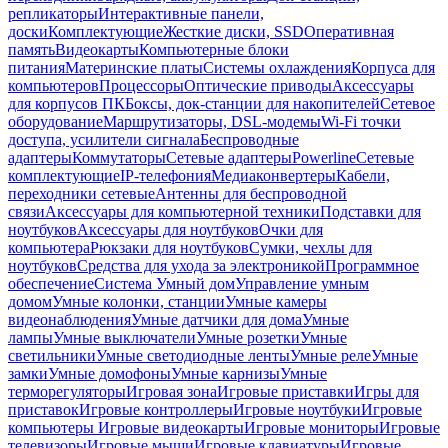
репликаторы
Интерактивные панели,
доски
Комплектующие
Жесткие диски, SSD
Оперативная
память
Видеокарты
Компьютерные блоки
питания
Материнские платы
Системы охлаждения
Корпуса для
компьютеров
Процессоры
Оптические приводы
Аксессуары
для корпусов ПК
Боксы, док-станции для накопителей
Сетевое
оборудование
Маршрутизаторы, DSL-модемы
Wi-Fi точки
доступа, усилители сигнала
Беспроводные
адаптеры
Коммутаторы
Сетевые адаптеры
Powerline
Сетевые
комплектующие
IP-телефония
Медиаконвертеры
Кабели,
переходники сетевые
Антенны для беспроводной
связи
Аксессуары для компьютерной техники
Подставки для
ноутбуков
Аксессуары для ноутбуков
Очки для
компьютера
Рюкзаки для ноутбуков
Сумки, чехлы для
ноутбуков
Средства для ухода за электроникой
Программное
обеспечение
Система Умный дом
Управление умным
домом
Умные колонки, станции
Умные камеры
видеонаблюдения
Умные датчики для дома
Умные
лампы
Умные выключатели
Умные розетки
Умные
светильники
Умные светодиодные ленты
Умные реле
Умные
замки
Умные домофоны
Умные карнизы
Умные
терморегуляторы
Игровая зона
Игровые приставки
Игры для
приставок
Игровые контроллеры
Игровые ноутбуки
Игровые
компьютеры
Игровые видеокарты
Игровые мониторы
Игровые
телевизоры
Игровые мыши
Игровые клавиатуры
Игровые