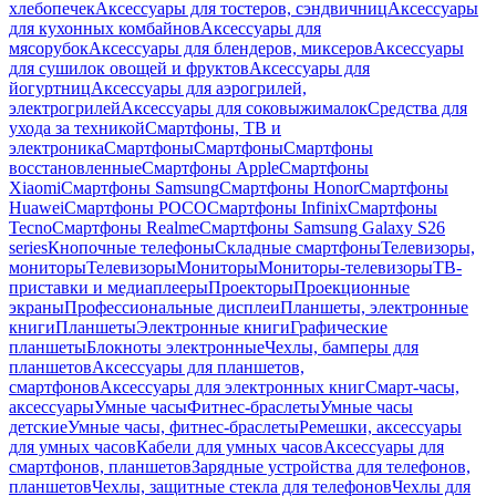
хлебопечек
Аксессуары для тостеров, сэндвичниц
Аксессуары
для кухонных комбайнов
Аксессуары для
мясорубок
Аксессуары для блендеров, миксеров
Аксессуары
для сушилок овощей и фруктов
Аксессуары для
йогуртниц
Аксессуары для аэрогрилей,
электрогрилей
Аксессуары для соковыжималок
Средства для
ухода за техникой
Смартфоны, ТВ и
электроника
Смартфоны
Смартфоны
Смартфоны
восстановленные
Смартфоны Apple
Смартфоны
Xiaomi
Смартфоны Samsung
Смартфоны Honor
Смартфоны
Huawei
Смартфоны POCO
Смартфоны Infinix
Смартфоны
Tecno
Смартфоны Realme
Смартфоны Samsung Galaxy S26
series
Кнопочные телефоны
Складные смартфоны
Телевизоры,
мониторы
Телевизоры
Мониторы
Мониторы-телевизоры
ТВ-
приставки и медиаплееры
Проекторы
Проекционные
экраны
Профессиональные дисплеи
Планшеты, электронные
книги
Планшеты
Электронные книги
Графические
планшеты
Блокноты электронные
Чехлы, бамперы для
планшетов
Аксессуары для планшетов,
смартфонов
Аксессуары для электронных книг
Смарт-часы,
аксессуары
Умные часы
Фитнес-браслеты
Умные часы
детские
Умные часы, фитнес-браслеты
Ремешки, аксессуары
для умных часов
Кабели для умных часов
Аксессуары для
смартфонов, планшетов
Зарядные устройства для телефонов,
планшетов
Чехлы, защитные стекла для телефонов
Чехлы для