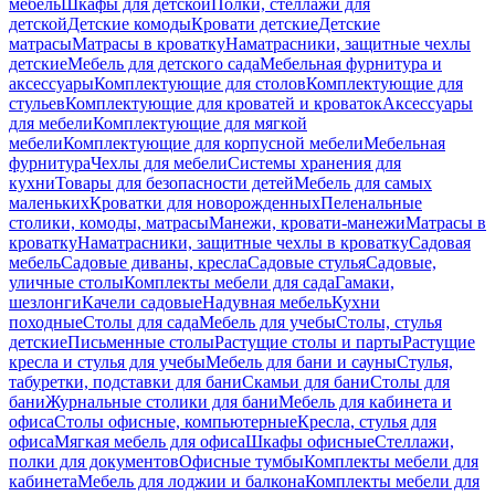
мебель
Шкафы для детской
Полки, стеллажи для
детской
Детские комоды
Кровати детские
Детские
матрасы
Матрасы в кроватку
Наматрасники, защитные чехлы
детские
Мебель для детского сада
Мебельная фурнитура и
аксессуары
Комплектующие для столов
Комплектующие для
стульев
Комплектующие для кроватей и кроваток
Аксессуары
для мебели
Комплектующие для мягкой
мебели
Комплектующие для корпусной мебели
Мебельная
фурнитура
Чехлы для мебели
Системы хранения для
кухни
Товары для безопасности детей
Мебель для самых
маленьких
Кроватки для новорожденных
Пеленальные
столики, комоды, матрасы
Манежи, кровати-манежи
Матрасы в
кроватку
Наматрасники, защитные чехлы в кроватку
Садовая
мебель
Садовые диваны, кресла
Садовые стулья
Садовые,
уличные столы
Комплекты мебели для сада
Гамаки,
шезлонги
Качели садовые
Надувная мебель
Кухни
походные
Столы для сада
Мебель для учебы
Столы, стулья
детские
Письменные столы
Растущие столы и парты
Растущие
кресла и стулья для учебы
Мебель для бани и сауны
Стулья,
табуретки, подставки для бани
Скамьи для бани
Столы для
бани
Журнальные столики для бани
Мебель для кабинета и
офиса
Столы офисные, компьютерные
Кресла, стулья для
офиса
Мягкая мебель для офиса
Шкафы офисные
Стеллажи,
полки для документов
Офисные тумбы
Комплекты мебели для
кабинета
Мебель для лоджии и балкона
Комплекты мебели для