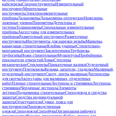
кабелерезы
Специнструменты
Измерительный
инструмент
Мерительные
инструменты
Электроизмерительные
приборы
Дальномеры
Дальномеры оптические
Нивелиры,
лазерные уровни
Пирометры
Детекторы и
тестеры
Толщиномеры
Специальные измерительные
приборы
Аксессуары для измерительных
приборов
Разметочный инструмент
Разметочные
инструменты
Инструменты для нарезки резьбы
Маркеры,
карандаши строительные
Клейма ударные
Строительно-
монтажный инструмент
Заклепочники
Труборезы,
трубогибы
Ножи строительные
Мультитулы
Пробойники,
просекатели отверстий
Ломы
Степлеры
механические
Стеклорезы
Прикаточные валики
Отделочный
инструмент
Плиткорезы
Кельмы, шпатели, гладилки
Малярный,
отделочный инструмент
Скотч, ленты малярные
Диспенсеры
для скотча
Аксессуары для малярных, отделочных
работ
Пленки строительные
Лестницы и стремянки
Лестницы,
стремянки
Чердачные лестницы
Элементы
лестниц
Подъемники строительные
Спецодежда и средства
защиты
Средства индивидуальной
защиты
Огнетушители
Сумки, пояса для
инструментов
Производственная
одежда
Спецодежда
Спецобувь
Организация рабочего
пространства
Фонари, прожекторы
Кейсы, ящики для