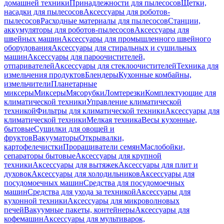
домашней техники
Принадлежности для пылесосов
Щетки,
насадки для пылесосов
Аксессуары для роботов-
пылесосов
Расходные материалы для пылесосов
Станции,
аккумуляторы для роботов-пылесосов
Аксессуары для
швейных машин
Аксессуары для промышленного швейного
оборудования
Аксессуары для стиральных и сушильных
машин
Аксессуары для пароочистителей,
отпаривателей
Аксессуары для стеклоочистителей
Техника для
измельчения продуктов
Блендеры
Кухонные комбайны,
измельчители
Планетарные
миксеры
Миксеры
Мясорубки
Ломтерезки
Комплектующие для
климатической техники
Управление климатической
техникой
Фильтры для климатической техники
Аксессуары для
климатической техники
Мелкая техника
Весы кухонные,
бытовые
Сушилки для овощей и
фруктов
Вакууматоры
Открывалки,
картофелечистки
Проращиватели семян
Маслобойки,
сепараторы бытовые
Аксессуары для крупной
техники
Аксессуары для вытяжек
Аксессуары для плит и
духовок
Аксессуары для холодильников
Аксессуары для
посудомоечных машин
Средства для посудомоечных
машин
Средства для ухода за техникой
Аксессуары для
кухонной техники
Аксессуары для микроволновых
печей
Вакуумные пакеты, контейнеры
Аксессуары для
кофемашин
Аксессуары для мультиварок,