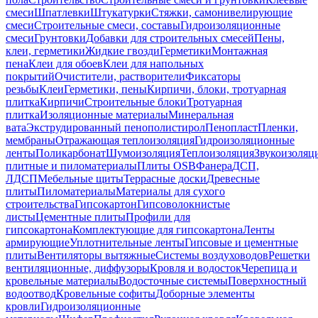
смеси
Шпатлевки
Штукатурки
Стяжки, самонивелирующие
смеси
Строительные смеси, составы
Гидроизоляционные
смеси
Грунтовки
Добавки для строительных смесей
Пены,
клеи, герметики
Жидкие гвозди
Герметики
Монтажная
пена
Клеи для обоев
Клеи для напольных
покрытий
Очистители, растворители
Фиксаторы
резьбы
Клеи
Герметики, пены
Кирпичи, блоки, тротуарная
плитка
Кирпичи
Строительные блоки
Тротуарная
плитка
Изоляционные материалы
Минеральная
вата
Экструдированный пенополистирол
Пенопласт
Пленки,
мембраны
Отражающая теплоизоляция
Гидроизоляционные
ленты
Поликарбонат
Шумоизоляция
Теплоизоляция
Звукоизоляц
плитные и пиломатериалы
Плиты OSB
Фанера
ДСП,
ЛДСП
Мебельные щиты
Террасные доски
Древесные
плиты
Пиломатериалы
Материалы для сухого
строительства
Гипсокартон
Гипсоволокнистые
листы
Цементные плиты
Профили для
гипсокартона
Комплектующие для гипсокартона
Ленты
армирующие
Уплотнительные ленты
Гипсовые и цементные
плиты
Вентиляторы вытяжные
Системы воздуховодов
Решетки
вентиляционные, диффузоры
Кровля и водосток
Черепица и
кровельные материалы
Водосточные системы
Поверхностный
водоотвод
Кровельные софиты
Доборные элементы
кровли
Гидроизоляционные