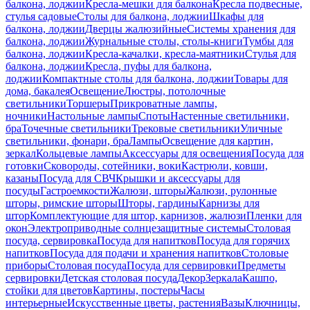
балкона, лоджии
Кресла-мешки для балкона
Кресла подвесные,
стулья садовые
Столы для балкона, лоджии
Шкафы для
балкона, лоджии
Дверцы жалюзийные
Системы хранения для
балкона, лоджии
Журнальные столы, столы-книги
Тумбы для
балкона, лоджии
Кресла-качалки, кресла-маятники
Стулья для
балкона, лоджии
Кресла, пуфы для балкона,
лоджии
Компактные столы для балкона, лоджии
Товары для
дома, бакалея
Освещение
Люстры, потолочные
светильники
Торшеры
Прикроватные лампы,
ночники
Настольные лампы
Споты
Настенные светильники,
бра
Точечные светильники
Трековые светильники
Уличные
светильники, фонари, бра
Лампы
Освещение для картин,
зеркал
Кольцевые лампы
Аксессуары для освещения
Посуда для
готовки
Сковороды, сотейники, воки
Кастрюли, ковши,
казаны
Посуда для СВЧ
Крышки и аксессуары для
посуды
Гастроемкости
Жалюзи, шторы
Жалюзи, рулонные
шторы, римские шторы
Шторы, гардины
Карнизы для
штор
Комплектующие для штор, карнизов, жалюзи
Пленки для
окон
Электроприводные солнцезащитные системы
Столовая
посуда, сервировка
Посуда для напитков
Посуда для горячих
напитков
Посуда для подачи и хранения напитков
Столовые
приборы
Столовая посуда
Посуда для сервировки
Предметы
сервировки
Детская столовая посуда
Декор
Зеркала
Кашпо,
стойки для цветов
Картины, постеры
Часы
интерьерные
Искусственные цветы, растения
Вазы
Ключницы,