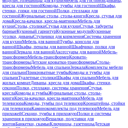
модули
Столешницы для кухни
Мебель для гостиной
Диваны,
кресла для гостиной
Комоды, тумбы для гостиной
Шкафы,
стенки, горки для гостиной
Полки, стеллажи для
гостиной
Журнальные столы, столы-книги
Кресла, стулья для
дома
Кресла-качалки, кресла-маятники
Мебель для
кухни
Столы, столики
Стулья для кухни
Стулья, табуреты
барные
Кухонный гарнитур
Кухонные модули
Кухонные
уголки, диваны
Стульчики для кормления
Системы хранения
для кухни
Мебель для ванной
Тумбы, консоли для
ванной
Шкафы, пеналы для ванной
Шкафчики, полки для
ванной
Зеркала для ванной
Аксессуары для ванной
Мебель-
трансформер
Мебель-трансформер
Кровати-
трансформеры
Детские кроватки-трансформеры
Столы-
трансформеры
Мебель для спальни
Зеркала
Комплекты мебели
для спальни
Прикроватные тумбы
Комоды и тумбы для
спальни
Туалетные столики
Шкафы для спальни
Мебель для
жилых комнат
Диваны, кресла для дома
Шкафы, стенки,
секции
Полки, стеллажи, системы хранения
Стулья,
кресла
Комоды и тумбы
Журнальные столы, столы-
книги
Кресла-качалки, кресла-маятники
Мебель для
телевизора
Комоды, тумбы под телевизор
Кронштейны, стойки
для телевизора
Каминокомплекты под телевизор
Мебель для
прихожей
Секции, тумбы в прихожую
Полки и системы
хранения в прихожую
Вешалки, подставки для
зонтов
Банкетки, скамьи
Ключницы, газетницы
Детская