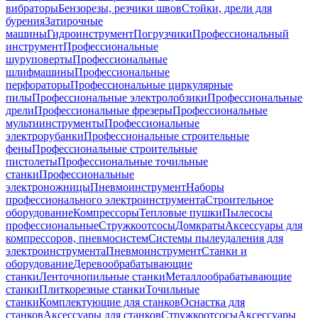
вибраторы
Бензорезы, резчики швов
Стойки, дрели для
бурения
Затирочные
машины
Гидроинструмент
Погрузчики
Профессиональный
инструмент
Профессиональные
шуруповерты
Профессиональные
шлифмашины
Профессиональные
перфораторы
Профессиональные циркулярные
пилы
Профессиональные электролобзики
Профессиональные
дрели
Профессиональные фрезеры
Профессиональные
мультиинструменты
Профессиональные
электрорубанки
Профессиональные строительные
фены
Профессиональные строительные
пистолеты
Профессиональные точильные
станки
Профессиональные
электроножницы
Пневмоинструмент
Наборы
профессионального электроинструмента
Строительное
оборудование
Компрессоры
Тепловые пушки
Пылесосы
профессиональные
Стружкоотсосы
Домкраты
Аксессуары для
компрессоров, пневмосистем
Системы пылеудаления для
электроинструмента
Пневмоинструмент
Станки и
оборудование
Деревообрабатывающие
станки
Ленточнопильные станки
Металлообрабатывающие
станки
Плиткорезные станки
Точильные
станки
Комплектующие для станков
Оснастка для
станков
Аксессуары для станков
Стружкоотсосы
Аксессуары