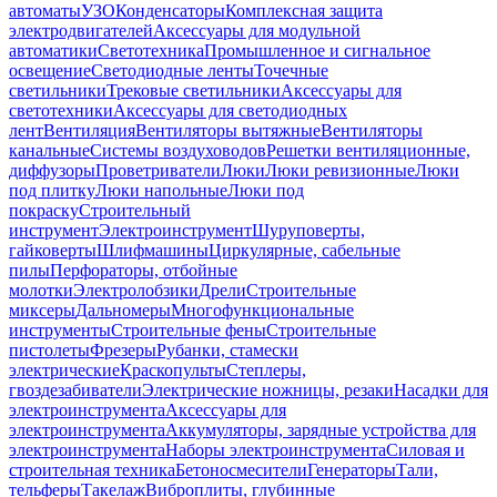
автоматы
УЗО
Конденсаторы
Комплексная защита
электродвигателей
Аксессуары для модульной
автоматики
Светотехника
Промышленное и сигнальное
освещение
Светодиодные ленты
Точечные
светильники
Трековые светильники
Аксессуары для
светотехники
Аксессуары для светодиодных
лент
Вентиляция
Вентиляторы вытяжные
Вентиляторы
канальные
Системы воздуховодов
Решетки вентиляционные,
диффузоры
Проветриватели
Люки
Люки ревизионные
Люки
под плитку
Люки напольные
Люки под
покраску
Строительный
инструмент
Электроинструмент
Шуруповерты,
гайковерты
Шлифмашины
Циркулярные, сабельные
пилы
Перфораторы, отбойные
молотки
Электролобзики
Дрели
Строительные
миксеры
Дальномеры
Многофункциональные
инструменты
Строительные фены
Строительные
пистолеты
Фрезеры
Рубанки, стамески
электрические
Краскопульты
Степлеры,
гвоздезабиватели
Электрические ножницы, резаки
Насадки для
электроинструмента
Аксессуары для
электроинструмента
Аккумуляторы, зарядные устройства для
электроинструмента
Наборы электроинструмента
Силовая и
строительная техника
Бетоносмесители
Генераторы
Тали,
тельферы
Такелаж
Виброплиты, глубинные