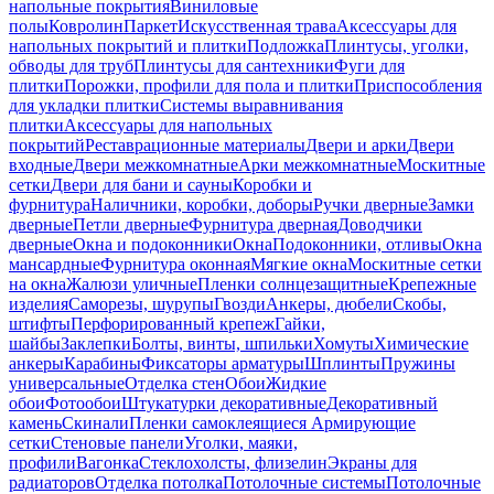
напольные покрытия
Виниловые
полы
Ковролин
Паркет
Искусственная трава
Аксессуары для
напольных покрытий и плитки
Подложка
Плинтусы, уголки,
обводы для труб
Плинтусы для сантехники
Фуги для
плитки
Порожки, профили для пола и плитки
Приспособления
для укладки плитки
Системы выравнивания
плитки
Аксессуары для напольных
покрытий
Реставрационные материалы
Двери и арки
Двери
входные
Двери межкомнатные
Арки межкомнатные
Москитные
сетки
Двери для бани и сауны
Коробки и
фурнитура
Наличники, коробки, доборы
Ручки дверные
Замки
дверные
Петли дверные
Фурнитура дверная
Доводчики
дверные
Окна и подоконники
Окна
Подоконники, отливы
Окна
мансардные
Фурнитура оконная
Мягкие окна
Москитные сетки
на окна
Жалюзи уличные
Пленки солнцезащитные
Крепежные
изделия
Саморезы, шурупы
Гвозди
Анкеры, дюбели
Скобы,
штифты
Перфорированный крепеж
Гайки,
шайбы
Заклепки
Болты, винты, шпильки
Хомуты
Химические
анкеры
Карабины
Фиксаторы арматуры
Шплинты
Пружины
универсальные
Отделка стен
Обои
Жидкие
обои
Фотообои
Штукатурки декоративные
Декоративный
камень
Скинали
Пленки самоклеящиеся
Армирующие
сетки
Стеновые панели
Уголки, маяки,
профили
Вагонка
Стеклохолсты, флизелин
Экраны для
радиаторов
Отделка потолка
Потолочные системы
Потолочные