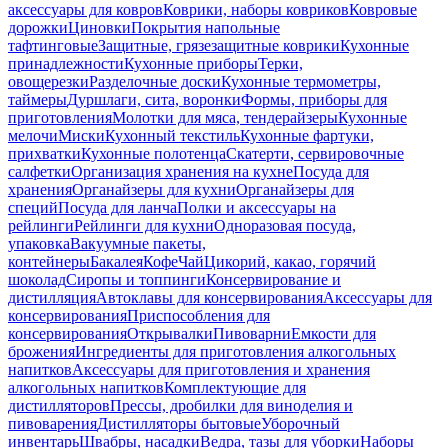
аксессуары для ковров
Коврики, наборы ковриков
Ковровые
дорожки
Циновки
Покрытия напольные
тафтинговые
Защитные, грязезащитные коврики
Кухонные
принадлежности
Кухонные приборы
Терки,
овощерезки
Разделочные доски
Кухонные термометры,
таймеры
Дуршлаги, сита, воронки
Формы, приборы для
приготовления
Молотки для мяса, тендерайзеры
Кухонные
мелочи
Миски
Кухонный текстиль
Кухонные фартуки,
прихватки
Кухонные полотенца
Скатерти, сервировочные
салфетки
Организация хранения на кухне
Посуда для
хранения
Органайзеры для кухни
Органайзеры для
специй
Посуда для ланча
Полки и аксессуары на
рейлинги
Рейлинги для кухни
Одноразовая посуда,
упаковка
Вакуумные пакеты,
контейнеры
Бакалея
Кофе
Чай
Цикорий, какао, горячий
шоколад
Сиропы и топпинги
Консервирование и
дистилляция
Автоклавы для консервирования
Аксессуары для
консервирования
Приспособления для
консервирования
Открывалки
Пивоварни
Емкости для
брожения
Ингредиенты для приготовления алкогольных
напитков
Аксессуары для приготовления и хранения
алкогольных напитков
Комплектующие для
дистилляторов
Прессы, дробилки для виноделия и
пивоварения
Дистилляторы бытовые
Уборочный
инвентарь
Швабры, насадки
Ведра, тазы для уборки
Наборы