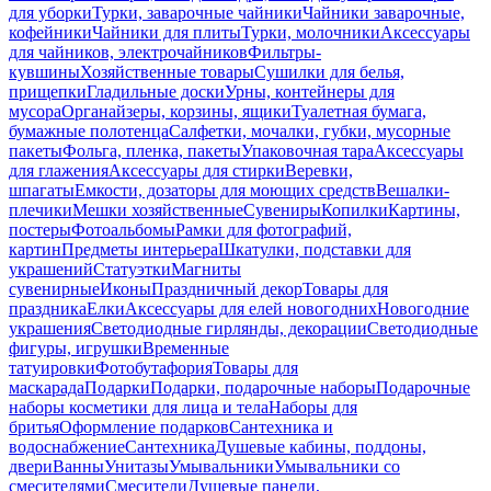
для уборки
Турки, заварочные чайники
Чайники заварочные,
кофейники
Чайники для плиты
Турки, молочники
Аксессуары
для чайников, электрочайников
Фильтры-
кувшины
Хозяйственные товары
Сушилки для белья,
прищепки
Гладильные доски
Урны, контейнеры для
мусора
Органайзеры, корзины, ящики
Туалетная бумага,
бумажные полотенца
Салфетки, мочалки, губки, мусорные
пакеты
Фольга, пленка, пакеты
Упаковочная тара
Аксессуары
для глажения
Аксессуары для стирки
Веревки,
шпагаты
Емкости, дозаторы для моющих средств
Вешалки-
плечики
Мешки хозяйственные
Сувениры
Копилки
Картины,
постеры
Фотоальбомы
Рамки для фотографий,
картин
Предметы интерьера
Шкатулки, подставки для
украшений
Статуэтки
Магниты
сувенирные
Иконы
Праздничный декор
Товары для
праздника
Елки
Аксессуары для елей новогодних
Новогодние
украшения
Светодиодные гирлянды, декорации
Светодиодные
фигуры, игрушки
Временные
татуировки
Фотобутафория
Товары для
маскарада
Подарки
Подарки, подарочные наборы
Подарочные
наборы косметики для лица и тела
Наборы для
бритья
Оформление подарков
Сантехника и
водоснабжение
Сантехника
Душевые кабины, поддоны,
двери
Ванны
Унитазы
Умывальники
Умывальники со
смесителями
Смесители
Душевые панели,