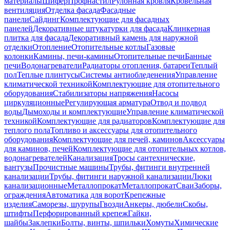
материалы
Шифер
Профнастил
Рулонная кровля
Кровельная
вентиляция
Отделка фасада
Фасадные
панели
Сайдинг
Комплектующие для фасадных
панелей
Декоративные штукатурки для фасада
Клинкерная
плитка для фасада
Декоративный камень для наружной
отделки
Отопление
Отопительные котлы
Газовые
колонки
Камины, печи-камины
Отопительные печи
Банные
печи
Водонагреватели
Радиаторы отопления, батареи
Теплый
пол
Теплые плинтусы
Системы антиобледенения
Управление
климатической техникой
Комплектующие для отопительного
оборудования
Стабилизаторы напряжения
Насосы
циркуляционные
Регулирующая арматура
Отвод и подвод
воды
Дымоходы и комплектующие
Управление климатической
техникой
Комплектующие для радиаторов
Комплектующие для
теплого пола
Топливо и аксессуары для отопительного
оборудования
Комплектующие для печей, каминов
Аксессуары
для каминов, печей
Комплектующие для отопительных котлов,
водонагревателей
Канализация
Тросы сантехнические,
вантузы
Прочистные машины
Трубы, фитинги внутренней
канализации
Трубы, фитинги наружной канализации
Люки
канализационные
Металлопрокат
Металлопрокат
Сваи
Заборы,
ограждения
Автоматика для ворот
Крепежные
изделия
Саморезы, шурупы
Гвозди
Анкеры, дюбели
Скобы,
штифты
Перфорированный крепеж
Гайки,
шайбы
Заклепки
Болты, винты, шпильки
Хомуты
Химические