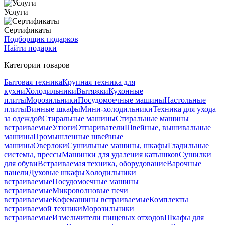
Услуги
Сертификаты
Подборщик подарков
Найти подарки
Категории товаров
Бытовая техника
Крупная техника для
кухни
Холодильники
Вытяжки
Кухонные
плиты
Морозильники
Посудомоечные машины
Настольные
плиты
Винные шкафы
Мини-холодильники
Техника для ухода
за одеждой
Стиральные машины
Стиральные машины
встраиваемые
Утюги
Отпариватели
Швейные, вышивальные
машины
Промышленные швейные
машины
Оверлоки
Сушильные машины, шкафы
Гладильные
системы, прессы
Машинки для удаления катышков
Сушилки
для обуви
Встраиваемая техника, оборудование
Варочные
панели
Духовые шкафы
Холодильники
встраиваемые
Посудомоечные машины
встраиваемые
Микроволновые печи
встраиваемые
Кофемашины встраиваемые
Комплекты
встраиваемой техники
Морозильники
встраиваемые
Измельчители пищевых отходов
Шкафы для