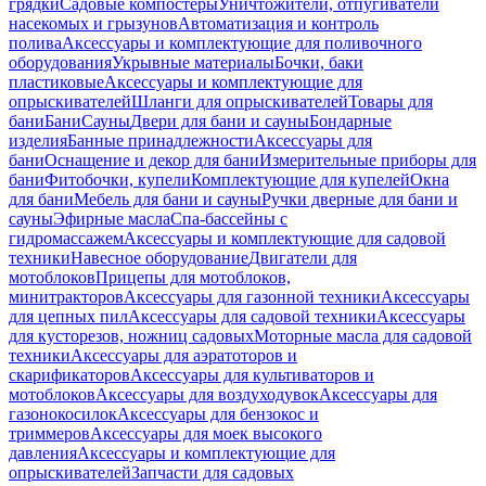
грядки
Садовые компостеры
Уничтожители, отпугиватели
насекомых и грызунов
Автоматизация и контроль
полива
Аксессуары и комплектующие для поливочного
оборудования
Укрывные материалы
Бочки, баки
пластиковые
Аксессуары и комплектующие для
опрыскивателей
Шланги для опрыскивателей
Товары для
бани
Бани
Сауны
Двери для бани и сауны
Бондарные
изделия
Банные принадлежности
Аксессуары для
бани
Оснащение и декор для бани
Измерительные приборы для
бани
Фитобочки, купели
Комплектующие для купелей
Окна
для бани
Мебель для бани и сауны
Ручки дверные для бани и
сауны
Эфирные масла
Спа-бассейны с
гидромассажем
Аксессуары и комплектующие для садовой
техники
Навесное оборудование
Двигатели для
мотоблоков
Прицепы для мотоблоков,
минитракторов
Аксессуары для газонной техники
Аксессуары
для цепных пил
Аксессуары для садовой техники
Аксессуары
для кусторезов, ножниц садовых
Моторные масла для садовой
техники
Аксессуары для аэратоторов и
скарификаторов
Аксессуары для культиваторов и
мотоблоков
Аксессуары для воздуходувок
Аксессуары для
газонокосилок
Аксессуары для бензокос и
триммеров
Аксессуары для моек высокого
давления
Аксессуары и комплектующие для
опрыскивателей
Запчасти для садовых