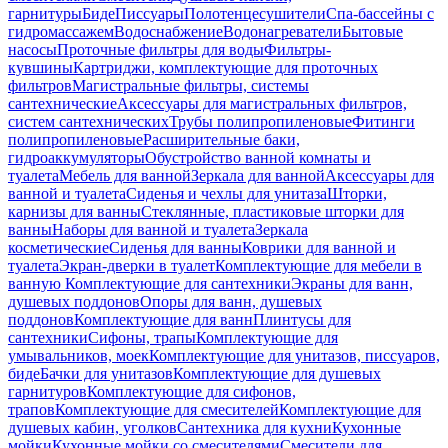
гарнитуры
Биде
Писсуары
Полотенцесушители
Спа-бассейны с
гидромассажем
Водоснабжение
Водонагреватели
Бытовые
насосы
Проточные фильтры для воды
Фильтры-
кувшины
Картриджи, комплектующие для проточных
фильтров
Магистральные фильтры, системы
сантехнические
Аксессуары для магистральных фильтров,
систем сантехнических
Трубы полипропиленовые
Фитинги
полипропиленовые
Расширительные баки,
гидроаккумуляторы
Обустройство ванной комнаты и
туалета
Мебель для ванной
Зеркала для ванной
Аксессуары для
ванной и туалета
Сиденья и чехлы для унитаза
Шторки,
карнизы для ванны
Стеклянные, пластиковые шторки для
ванны
Наборы для ванной и туалета
Зеркала
косметические
Сиденья для ванны
Коврики для ванной и
туалета
Экран-дверки в туалет
Комплектующие для мебели в
ванную
Комплектующие для сантехники
Экраны для ванн,
душевых поддонов
Опоры для ванн, душевых
поддонов
Комплектующие для ванн
Плинтусы для
сантехники
Сифоны, трапы
Комплектующие для
умывальников, моек
Комплектующие для унитазов, писсуаров,
биде
Бачки для унитазов
Комплектующие для душевых
гарнитуров
Комплектующие для сифонов,
трапов
Комплектующие для смесителей
Комплектующие для
душевых кабин, уголков
Сантехника для кухни
Кухонные
мойки
Кухонные мойки со смесителями
Смесители для