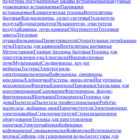
подогрева посуды
Винные шкафы встраиваемые
Вакуумные
упаковщики встраиваемые
Пароварки
встраиваемые
Климатическая техника
Вентиляторы
бытовые
Кондиционеры, сплит-системы
Охладители
воздуха
Водонагреватели
Увлажнители, очистители
воздуха
Камины, печи-камины
Обогреватели
Тепловые
завесы
Тепловые
пушки
Биокамины
Проветриватели
Отопительные печи
Банные
печи
Порталы для каминов
Вентиляторы вытяжные
Метеостанции
Газовые баллоны бытовые
Техника для
приготовления еды
Аэрогрили
Микроволновые
печи
Мультиварки
Сэндвичницы, хот-дог
мейкеры
Тостеры
Электрогрили,
электрошашлычницы
Вафельницы, орешницы,
кексницы
Хлебопечки
Ростеры, мини-печи
Йогуртницы,
мороженицы
Фризеры
Блинницы
Пароварки
Автоклавы для
консервирования
Сыроварни
Фритюрницы, фондю-
фритюрницы
Яйцеварки
Попкорницы
Техника для
дома
Пылесосы
Пылесосы профессиональные
Роботы-
пылесосы, мойщики окон
Пароочистители
Электровеники,
электрошвабры
Стеклоочистители
Стерилизационное
оборудование
Техника для приготовления
напитков
Электрочайники
Кофеварки,
кофемашины
Соковыжималки
Кофемолки
Вспениватели
молока
Сифоны для газирования воды
Аксессуары для