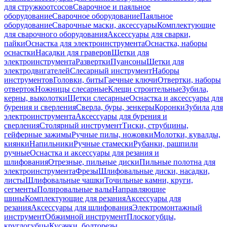
для стружкоотсосов
Сварочное и паяльное
оборудование
Сварочное оборудование
Паяльное
оборудование
Сварочные маски, аксессуары
Комплектующие
для сварочного оборудования
Аксессуары для сварки,
пайки
Оснастка для электроинструмента
Оснастка, наборы
оснастки
Насадки для граверов
Щетки для
электроинструмента
Развертки
Пуансоны
Щетки для
электродвигателей
Слесарный инструмент
Наборы
инструментов
Головки, биты
Гаечные ключи
Отвертки, наборы
отверток
Ножницы слесарные
Клещи строительные
Зубила,
керны, выколотки
Щетки слесарные
Оснастка и аксессуары для
бурения и сверления
Сверла, буры, зенкеры
Коронки
Зубила для
электроинструмента
Аксессуары для бурения и
сверления
Столярный инструмент
Тиски, струбцины,
гейферные зажимы
Ручные пилы, ножовки
Молотки, кувалды,
киянки
Напильники
Ручные стамески
Рубанки, рашпили
ручные
Оснастка и аксессуары для резания и
шлифования
Отрезные, пильные диски
Пильные полотна для
электроинструмента
Фрезы
Шлифовальные диски, насадки,
листы
Шлифовальные чашки
Точильные камни, круги,
сегменты
Полировальные валы
Направляющие
шины
Комплектующие для резания
Аксессуары для
резания
Аксессуары для шлифования
Электромонтажный
инструмент
Обжимной инструмент
Плоскогубцы,
круглогубцы
Кусачки, болторезы,