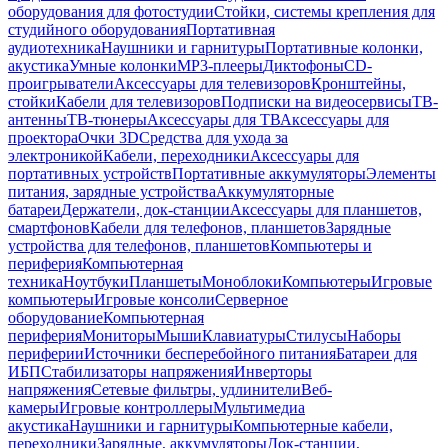
оборудования для фотостудии
Стойки, системы крепления для
студийного оборудования
Портативная
аудиотехника
Наушники и гарнитуры
Портативные колонки,
акустика
Умные колонки
MP3-плееры
Диктофоны
CD-
проигрыватели
Аксессуары для телевизоров
Кронштейны,
стойки
Кабели для телевизоров
Подписки на видеосервисы
ТВ-
антенны
ТВ-тюнеры
Аксессуары для ТВ
Аксессуары для
проектора
Очки 3D
Средства для ухода за
электроникой
Кабели, переходники
Аксессуары для
портативных устройств
Портативные аккумуляторы
Элементы
питания, зарядные устройства
Аккумуляторные
батареи
Держатели, док-станции
Аксессуары для планшетов,
смартфонов
Кабели для телефонов, планшетов
Зарядные
устройства для телефонов, планшетов
Компьютеры и
периферия
Компьютерная
техника
Ноутбуки
Планшеты
Моноблоки
Компьютеры
Игровые
компьютеры
Игровые консоли
Серверное
оборудование
Компьютерная
периферия
Мониторы
Мыши
Клавиатуры
Стилусы
Наборы
периферии
Источники бесперебойного питания
Батареи для
ИБП
Стабилизаторы напряжения
Инверторы
напряжения
Сетевые фильтры, удлинители
Веб-
камеры
Игровые контроллеры
Мультимедиа
акустика
Наушники и гарнитуры
Компьютерные кабели,
переходники
Зарядные, аккумуляторы
Док-станции,