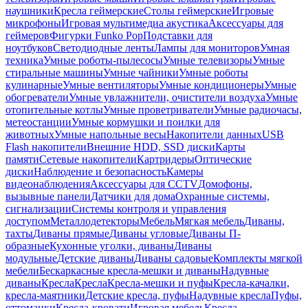
наушники
Кресла геймерские
Столы геймерские
Игровые
микрофоны
Игровая мультимедиа акустика
Аксессуары для
геймеров
Фигурки Funko Pop
Подставки для
ноутбуков
Светодиодные ленты
Лампы для мониторов
Умная
техника
Умные роботы-пылесосы
Умные телевизоры
Умные
стиральные машины
Умные чайники
Умные роботы
кулинарные
Умные вентиляторы
Умные кондиционеры
Умные
обогреватели
Умные увлажнители, очистители воздуха
Умные
отопительные котлы
Умные проветриватели
Умные радиочасы,
метеостанции
Умные кормушки и поилки для
животных
Умные напольные весы
Накопители данных
USB
Flash накопители
Внешние HDD, SSD диски
Карты
памяти
Сетевые накопители
Картридеры
Оптические
диски
Наблюдение и безопасность
Камеры
видеонаблюдения
Аксессуары для CCTV
Домофоны,
вызывные панели
Датчики для дома
Охранные системы,
сигнализации
Системы контроля и управления
доступом
Металлодетекторы
Мебель
Мягкая мебель
Диваны,
тахты
Диваны прямые
Диваны угловые
Диваны П-
образные
Кухонные уголки, диваны
Диваны
модульные
Детские диваны
Диваны садовые
Комплекты мягкой
мебели
Бескаркасные кресла-мешки и диваны
Надувные
диваны
Кресла
Кресла
Кресла-мешки и пуфы
Кресла-качалки,
кресла-маятники
Детские кресла, пуфы
Надувные кресла
Пуфы,
оттоманки
Кресла-кровати
Игровая мебель
Кресла