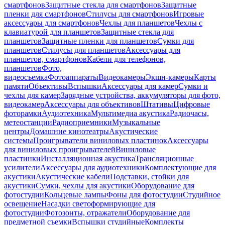
смартфонов
Защитные стекла для смартфонов
Защитные
пленки для смартфонов
Стилусы для смартфонов
Игровые
аксессуары для смартфонов
Чехлы для планшетов
Чехлы с
клавиатурой для планшетов
Защитные стекла для
планшетов
Защитные пленки для планшетов
Сумки для
планшетов
Стилусы для планшетов
Аксессуары для
планшетов, смартфонов
Кабели для телефонов,
планшетов
Фото,
видеосъемка
Фотоаппараты
Видеокамеры
Экшн-камеры
Карты
памяти
Объективы
Вспышки
Аксессуары для камер
Сумки и
чехлы для камер
Зарядные устройства, аккумуляторы для фото,
видеокамер
Аксессуары для объективов
Штативы
Цифровые
фоторамки
Аудиотехника
Мультимедиа акустика
Радиочасы,
метеостанции
Радиоприемники
Музыкальные
центры
Домашние кинотеатры
Акустические
системы
Проигрыватели виниловых пластинок
Аксессуары
для виниловых проигрывателей
Виниловые
пластинки
Инсталляционная акустика
Трансляционные
усилители
Аксессуары для аудиотехники
Комплектующие для
акустики
Акустические кабели
Подставки, стойки для
акустики
Сумки, чехлы для акустики
Оборудование для
фотостудии
Кольцевые лампы
Фоны для фотостудии
Студийное
освещение
Насадки светоформирующие для
фотостудии
Фотозонты, отражатели
Оборудование для
предметной съемки
Вспышки студийные
Комплекты