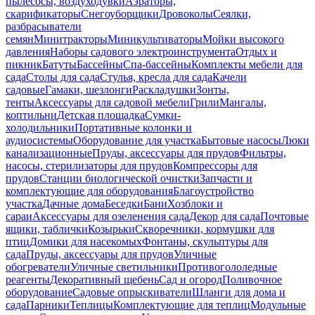
пылесосы, воздуходувки
Аэраторы,
скарификаторы
Снегоуборщики
Дровоколы
Сеялки,
разбрасыватели
семян
Минитракторы
Миникультиваторы
Мойки высокого
давления
Наборы садового электроинструмента
Отдых и
пикник
Батуты
Бассейны
Спа-бассейны
Комплекты мебели для
сада
Столы для сада
Стулья, кресла для сада
Качели
садовые
Гамаки, шезлонги
Раскладушки
Зонты,
тенты
Аксессуары для садовой мебели
Грили
Мангалы,
коптильни
Детская площадка
Сумки-
холодильники
Портативные колонки и
аудиосистемы
Оборудование для участка
Бытовые насосы
Люки
канализационные
Пруды, аксессуары для прудов
Фильтры,
насосы, стерилизаторы для прудов
Компрессоры для
прудов
Станции биологической очистки
Запчасти и
комплектующие для оборудования
Благоустройство
участка
Дачные дома
Беседки
Бани
Хозблоки и
сараи
Аксессуары для озеленения сада
Декор для сада
Почтовые
ящики, таблички
Козырьки
Скворечники, кормушки для
птиц
Домики для насекомых
Фонтаны, скульптуры для
сада
Пруды, аксессуары для прудов
Уличные
обогреватели
Уличные светильники
Противогололедные
реагенты
Декоративный щебень
Сад и огород
Поливочное
оборудование
Садовые опрыскиватели
Шланги для дома и
сада
Парники
Теплицы
Комплектующие для теплиц
Модульные