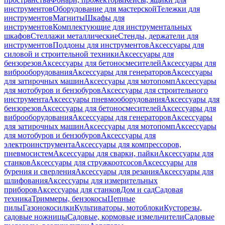
инструментов
Оборудование для мастерской
Тележки для
инструментов
Магниты
Шкафы для
инструментов
Комплектующие для инструментальных
шкафов
Стеллажи металлические
Стенды, держатели для
инструментов
Поддоны для инструментов
Аксессуары для
силовой и строительной техники
Аксессуары для
бензорезов
Аксессуары для бетоносмесителей
Аксессуары для
виброоборудования
Аксессуары для генераторов
Аксессуары
для затирочных машин
Аксессуары для мотопомп
Аксессуары
для мотобуров и бензобуров
Аксессуары для строительного
инструмента
Аксессуары пневмооборудования
Аксессуары для
бензорезов
Аксессуары для бетоносмесителей
Аксессуары для
виброоборудования
Аксессуары для генераторов
Аксессуары
для затирочных машин
Аксессуары для мотопомп
Аксессуары
для мотобуров и бензобуров
Аксессуары для
электроинструмента
Аксессуары для компрессоров,
пневмосистем
Аксессуары для сварки, пайки
Аксессуары для
станков
Аксессуары для стружкоотсосов
Аксессуары для
бурения и сверления
Аксессуары для резания
Аксессуары для
шлифования
Аксессуары для измерительных
приборов
Аксессуары для станков
Дом и сад
Садовая
техника
Триммеры, бензокосы
Цепные
пилы
Газонокосилки
Культиваторы, мотоблоки
Кусторезы,
садовые ножницы
Садовые, кормовые измельчители
Садовые