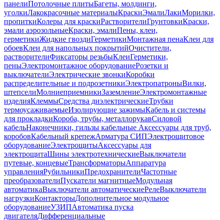
панели
Потолочные плиты
Багеты, молдинги,
уголки
Лакокрасочные материалы
Краски
Эмали
Лаки
Морилки,
пропитки
Колеры для краски
Растворители
Грунтовки
Краски,
эмали аэрозольные
Краски, эмали
Пены, клеи,
герметики
Жидкие гвозди
Герметики
Монтажная пена
Клеи для
обоев
Клеи для напольных покрытий
Очистители,
растворители
Фиксаторы резьбы
Клеи
Герметики,
пены
Электромонтажное оборудование
Розетки и
выключатели
Электрические звонки
Коробки
распределительные и подрозетники
Электропатроны
Вилки,
штепсели
Молниеприемники
Заземление
Электромонтажные
изделия
Клеммы
Средства диэлектрические
Трубки
термоусаживаемые
Изолирующие зажимы
Кабель и системы
для прокладки
Короба, трубы, металлорукав
Силовой
кабель
Наконечники, гильзы кабельные
Аксессуары для труб,
коробов
Кабельный крепеж
Арматура СИП
Электрощитовое
оборудование
Электрощиты
Аксессуары для
электрощита
Шины электротехнические
Выключатели
путевые, концевые
Трансформаторы
Аппаратура
управления
Рубильники
Предохранители
Частотные
преобразователи
Пускатели магнитные
Модульная
автоматика
Выключатели автоматические
Реле
Выключатели
нагрузки
Контакторы
Дополнительное модульное
оборудование
УЗИП
Автоматика пуска
двигателя
Дифференциальные