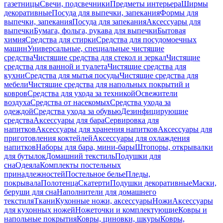
газетницы
Свечи, подсвечники
Предметы интерьера
Ширмы
декоративные
Посуда для выпечки, запекания
Формы для
выпечки, запекания
Посуда для запекания
Аксессуары для
выпечки
Бумага, фольга, рукава для выпечки
Бытовая
химия
Средства для стирки
Средства для посудомоечных
машин
Универсальные, специальные чистящие
средства
Чистящие средства для стекол и зеркал
Чистящие
средства для ванной и туалета
Чистящие средства для
кухни
Средства для мытья посуды
Чистящие средства для
мебели
Чистящие средства для напольных покрытий и
ковров
Средства для ухода за техникой
Освежители
воздуха
Средства от насекомых
Средства ухода за
одеждой
Средства ухода за обувью
Дезинфицирующие
средства
Аксессуары для бара
Сервировка для
напитков
Аксессуары для хранения напитков
Аксессуары для
приготовления коктейлей
Аксессуары для охлаждения
напитков
Наборы для бара, мини-бары
Штопоры, открывалки
для бутылок
Домашний текстиль
Подушки для
сна
Одеяла
Комплекты постельных
принадлежностей
Постельное белье
Пледы,
покрывала
Полотенца
Скатерти
Подушки декоративные
Маски,
беруши для сна
Наполнители для домашнего
текстиля
Ткани
Кухонные ножи, аксессуары
Ножи
Аксессуары
для кухонных ножей
Ножеточки и комплектующие
Ковры и
напольные покрытия
Ковры, циновки, шкуры
Ковры,