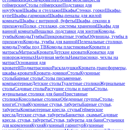
геймерские
Столы геймерские
Подставки для
ноутбуков
Шкафы и стеллажи
Шкафы
Стенки, горки
Шкафы-
купе
Шкафы-гармошки
Шкафы-пеналы для жилой
комнаты
Шкафы с витриной, буфеты
Шкафы, секции в
прихожую
Полки, стеллажи, системы хранения
Шкафы для
ванной комнаты
Вешалки, подставки для зонтов
Комоды,
тумбы
Комоды
Тумбы
Прикроватные тумбы
Обувницы, тумбы в
прихожую
Комоды, тумбы для ванной
Пеленальные столики,
комоды
Тумбы под ТВ
Комоды пластиковые
Кровати и
матрасы
Матрасы
Кровати
Детские кровати
Кроватки для
новорожденных
Надувная мебель
Наматрасники, чехлы на
матрас
Основания для
кроватей
Подматрасники
Раскладушки
Кровати-трансформеры,
шкафы-кровати
Кровати-домики
Столы
Кухонные
столы
Барные столы
Столы письменные,
компьютерные
Детские столы
Туалетные столики
Журнальные
столы
Садовые столы
Растущие столы и парты
Столы,
журнальные столики для бани
Приставные
столики
Консольные столики
Обеденные группы
Столы-
книги
Стулья
Кухонные стулья, табуреты
Барные стулья,
табуреты
Компьютерные кресла, стулья
Геймерские
кресла
Детские стулья, табуреты
Банкетки, скамьи
Садовые
кресла, стулья, табуреты
Стулья, табуреты для бани
Стульчики
для кормления
Кухня
Кухонный гарнитур
Кухонные