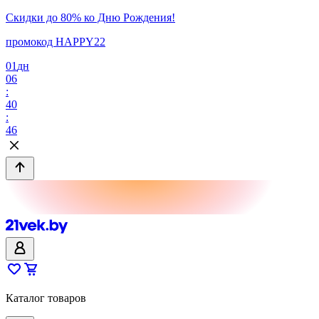
Скидки до 80% ко Дню Рождения!
промокод HAPPY22
01
дн
06
:
40
:
46
Каталог товаров