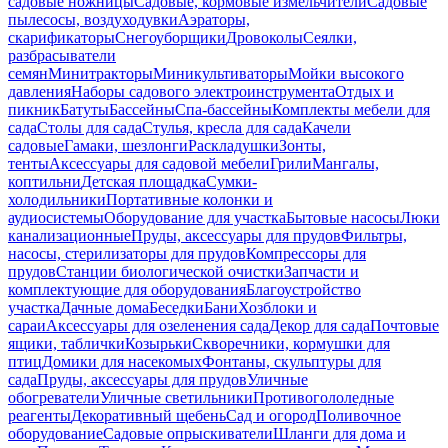
садовые ножницы
Садовые, кормовые измельчители
Садовые
пылесосы, воздуходувки
Аэраторы,
скарификаторы
Снегоуборщики
Дровоколы
Сеялки,
разбрасыватели
семян
Минитракторы
Миникультиваторы
Мойки высокого
давления
Наборы садового электроинструмента
Отдых и
пикник
Батуты
Бассейны
Спа-бассейны
Комплекты мебели для
сада
Столы для сада
Стулья, кресла для сада
Качели
садовые
Гамаки, шезлонги
Раскладушки
Зонты,
тенты
Аксессуары для садовой мебели
Грили
Мангалы,
коптильни
Детская площадка
Сумки-
холодильники
Портативные колонки и
аудиосистемы
Оборудование для участка
Бытовые насосы
Люки
канализационные
Пруды, аксессуары для прудов
Фильтры,
насосы, стерилизаторы для прудов
Компрессоры для
прудов
Станции биологической очистки
Запчасти и
комплектующие для оборудования
Благоустройство
участка
Дачные дома
Беседки
Бани
Хозблоки и
сараи
Аксессуары для озеленения сада
Декор для сада
Почтовые
ящики, таблички
Козырьки
Скворечники, кормушки для
птиц
Домики для насекомых
Фонтаны, скульптуры для
сада
Пруды, аксессуары для прудов
Уличные
обогреватели
Уличные светильники
Противогололедные
реагенты
Декоративный щебень
Сад и огород
Поливочное
оборудование
Садовые опрыскиватели
Шланги для дома и