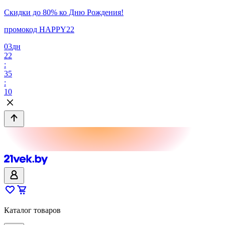
Скидки до 80% ко Дню Рождения!
промокод HAPPY22
03
дн
22
:
35
:
10
Каталог товаров