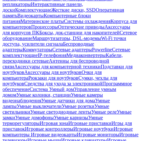
репликаторы
Интерактивные панели,
доски
Комплектующие
Жесткие диски, SSD
Оперативная
память
Видеокарты
Компьютерные блоки
питания
Материнские платы
Системы охлаждения
Корпуса для
компьютеров
Процессоры
Оптические приводы
Аксессуары
для корпусов ПК
Боксы, док-станции для накопителей
Сетевое
оборудование
Маршрутизаторы, DSL-модемы
Wi-Fi точки
доступа, усилители сигнала
Беспроводные
адаптеры
Коммутаторы
Сетевые адаптеры
Powerline
Сетевые
комплектующие
IP-телефония
Медиаконвертеры
Кабели,
переходники сетевые
Антенны для беспроводной
связи
Аксессуары для компьютерной техники
Подставки для
ноутбуков
Аксессуары для ноутбуков
Очки для
компьютера
Рюкзаки для ноутбуков
Сумки, чехлы для
ноутбуков
Средства для ухода за электроникой
Программное
обеспечение
Система Умный дом
Управление умным
домом
Умные колонки, станции
Умные камеры
видеонаблюдения
Умные датчики для дома
Умные
лампы
Умные выключатели
Умные розетки
Умные
светильники
Умные светодиодные ленты
Умные реле
Умные
замки
Умные домофоны
Умные карнизы
Умные
терморегуляторы
Игровая зона
Игровые приставки
Игры для
приставок
Игровые контроллеры
Игровые ноутбуки
Игровые
компьютеры
Игровые видеокарты
Игровые мониторы
Игровые
телевизоры
Игровые мыши
Игровые клавиатуры
Игровые