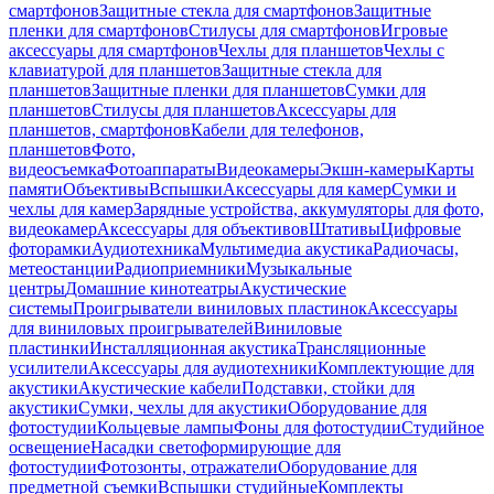
смартфонов
Защитные стекла для смартфонов
Защитные
пленки для смартфонов
Стилусы для смартфонов
Игровые
аксессуары для смартфонов
Чехлы для планшетов
Чехлы с
клавиатурой для планшетов
Защитные стекла для
планшетов
Защитные пленки для планшетов
Сумки для
планшетов
Стилусы для планшетов
Аксессуары для
планшетов, смартфонов
Кабели для телефонов,
планшетов
Фото,
видеосъемка
Фотоаппараты
Видеокамеры
Экшн-камеры
Карты
памяти
Объективы
Вспышки
Аксессуары для камер
Сумки и
чехлы для камер
Зарядные устройства, аккумуляторы для фото,
видеокамер
Аксессуары для объективов
Штативы
Цифровые
фоторамки
Аудиотехника
Мультимедиа акустика
Радиочасы,
метеостанции
Радиоприемники
Музыкальные
центры
Домашние кинотеатры
Акустические
системы
Проигрыватели виниловых пластинок
Аксессуары
для виниловых проигрывателей
Виниловые
пластинки
Инсталляционная акустика
Трансляционные
усилители
Аксессуары для аудиотехники
Комплектующие для
акустики
Акустические кабели
Подставки, стойки для
акустики
Сумки, чехлы для акустики
Оборудование для
фотостудии
Кольцевые лампы
Фоны для фотостудии
Студийное
освещение
Насадки светоформирующие для
фотостудии
Фотозонты, отражатели
Оборудование для
предметной съемки
Вспышки студийные
Комплекты