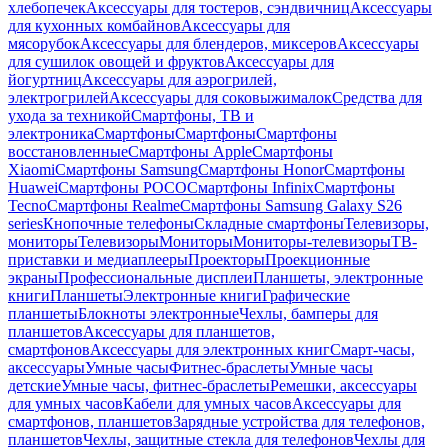
хлебопечек
Аксессуары для тостеров, сэндвичниц
Аксессуары
для кухонных комбайнов
Аксессуары для
мясорубок
Аксессуары для блендеров, миксеров
Аксессуары
для сушилок овощей и фруктов
Аксессуары для
йогуртниц
Аксессуары для аэрогрилей,
электрогрилей
Аксессуары для соковыжималок
Средства для
ухода за техникой
Смартфоны, ТВ и
электроника
Смартфоны
Смартфоны
Смартфоны
восстановленные
Смартфоны Apple
Смартфоны
Xiaomi
Смартфоны Samsung
Смартфоны Honor
Смартфоны
Huawei
Смартфоны POCO
Смартфоны Infinix
Смартфоны
Tecno
Смартфоны Realme
Смартфоны Samsung Galaxy S26
series
Кнопочные телефоны
Складные смартфоны
Телевизоры,
мониторы
Телевизоры
Мониторы
Мониторы-телевизоры
ТВ-
приставки и медиаплееры
Проекторы
Проекционные
экраны
Профессиональные дисплеи
Планшеты, электронные
книги
Планшеты
Электронные книги
Графические
планшеты
Блокноты электронные
Чехлы, бамперы для
планшетов
Аксессуары для планшетов,
смартфонов
Аксессуары для электронных книг
Смарт-часы,
аксессуары
Умные часы
Фитнес-браслеты
Умные часы
детские
Умные часы, фитнес-браслеты
Ремешки, аксессуары
для умных часов
Кабели для умных часов
Аксессуары для
смартфонов, планшетов
Зарядные устройства для телефонов,
планшетов
Чехлы, защитные стекла для телефонов
Чехлы для