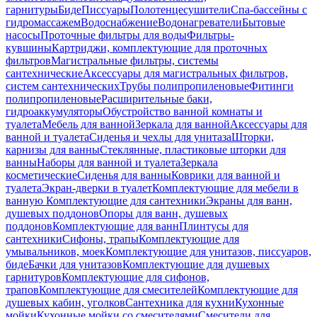
гарнитуры
Биде
Писсуары
Полотенцесушители
Спа-бассейны с
гидромассажем
Водоснабжение
Водонагреватели
Бытовые
насосы
Проточные фильтры для воды
Фильтры-
кувшины
Картриджи, комплектующие для проточных
фильтров
Магистральные фильтры, системы
сантехнические
Аксессуары для магистральных фильтров,
систем сантехнических
Трубы полипропиленовые
Фитинги
полипропиленовые
Расширительные баки,
гидроаккумуляторы
Обустройство ванной комнаты и
туалета
Мебель для ванной
Зеркала для ванной
Аксессуары для
ванной и туалета
Сиденья и чехлы для унитаза
Шторки,
карнизы для ванны
Стеклянные, пластиковые шторки для
ванны
Наборы для ванной и туалета
Зеркала
косметические
Сиденья для ванны
Коврики для ванной и
туалета
Экран-дверки в туалет
Комплектующие для мебели в
ванную
Комплектующие для сантехники
Экраны для ванн,
душевых поддонов
Опоры для ванн, душевых
поддонов
Комплектующие для ванн
Плинтусы для
сантехники
Сифоны, трапы
Комплектующие для
умывальников, моек
Комплектующие для унитазов, писсуаров,
биде
Бачки для унитазов
Комплектующие для душевых
гарнитуров
Комплектующие для сифонов,
трапов
Комплектующие для смесителей
Комплектующие для
душевых кабин, уголков
Сантехника для кухни
Кухонные
мойки
Кухонные мойки со смесителями
Смесители для