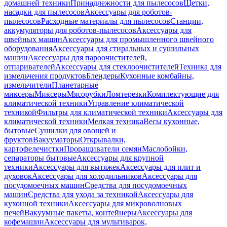
домашней техники
Принадлежности для пылесосов
Щетки,
насадки для пылесосов
Аксессуары для роботов-
пылесосов
Расходные материалы для пылесосов
Станции,
аккумуляторы для роботов-пылесосов
Аксессуары для
швейных машин
Аксессуары для промышленного швейного
оборудования
Аксессуары для стиральных и сушильных
машин
Аксессуары для пароочистителей,
отпаривателей
Аксессуары для стеклоочистителей
Техника для
измельчения продуктов
Блендеры
Кухонные комбайны,
измельчители
Планетарные
миксеры
Миксеры
Мясорубки
Ломтерезки
Комплектующие для
климатической техники
Управление климатической
техникой
Фильтры для климатической техники
Аксессуары для
климатической техники
Мелкая техника
Весы кухонные,
бытовые
Сушилки для овощей и
фруктов
Вакууматоры
Открывалки,
картофелечистки
Проращиватели семян
Маслобойки,
сепараторы бытовые
Аксессуары для крупной
техники
Аксессуары для вытяжек
Аксессуары для плит и
духовок
Аксессуары для холодильников
Аксессуары для
посудомоечных машин
Средства для посудомоечных
машин
Средства для ухода за техникой
Аксессуары для
кухонной техники
Аксессуары для микроволновых
печей
Вакуумные пакеты, контейнеры
Аксессуары для
кофемашин
Аксессуары для мультиварок,