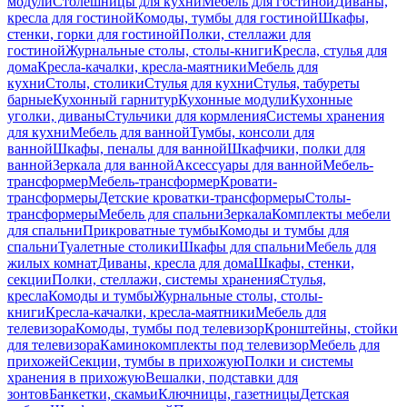
модули
Столешницы для кухни
Мебель для гостиной
Диваны,
кресла для гостиной
Комоды, тумбы для гостиной
Шкафы,
стенки, горки для гостиной
Полки, стеллажи для
гостиной
Журнальные столы, столы-книги
Кресла, стулья для
дома
Кресла-качалки, кресла-маятники
Мебель для
кухни
Столы, столики
Стулья для кухни
Стулья, табуреты
барные
Кухонный гарнитур
Кухонные модули
Кухонные
уголки, диваны
Стульчики для кормления
Системы хранения
для кухни
Мебель для ванной
Тумбы, консоли для
ванной
Шкафы, пеналы для ванной
Шкафчики, полки для
ванной
Зеркала для ванной
Аксессуары для ванной
Мебель-
трансформер
Мебель-трансформер
Кровати-
трансформеры
Детские кроватки-трансформеры
Столы-
трансформеры
Мебель для спальни
Зеркала
Комплекты мебели
для спальни
Прикроватные тумбы
Комоды и тумбы для
спальни
Туалетные столики
Шкафы для спальни
Мебель для
жилых комнат
Диваны, кресла для дома
Шкафы, стенки,
секции
Полки, стеллажи, системы хранения
Стулья,
кресла
Комоды и тумбы
Журнальные столы, столы-
книги
Кресла-качалки, кресла-маятники
Мебель для
телевизора
Комоды, тумбы под телевизор
Кронштейны, стойки
для телевизора
Каминокомплекты под телевизор
Мебель для
прихожей
Секции, тумбы в прихожую
Полки и системы
хранения в прихожую
Вешалки, подставки для
зонтов
Банкетки, скамьи
Ключницы, газетницы
Детская