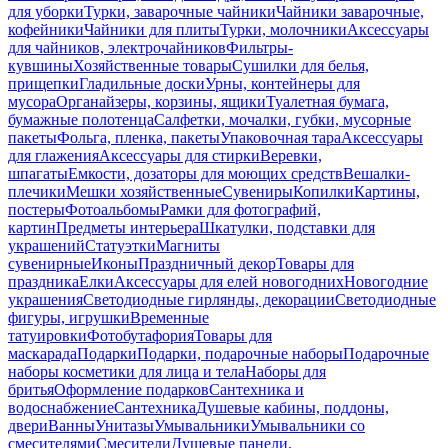
для уборки
Турки, заварочные чайники
Чайники заварочные,
кофейники
Чайники для плиты
Турки, молочники
Аксессуары
для чайников, электрочайников
Фильтры-
кувшины
Хозяйственные товары
Сушилки для белья,
прищепки
Гладильные доски
Урны, контейнеры для
мусора
Органайзеры, корзины, ящики
Туалетная бумага,
бумажные полотенца
Салфетки, мочалки, губки, мусорные
пакеты
Фольга, пленка, пакеты
Упаковочная тара
Аксессуары
для глажения
Аксессуары для стирки
Веревки,
шпагаты
Емкости, дозаторы для моющих средств
Вешалки-
плечики
Мешки хозяйственные
Сувениры
Копилки
Картины,
постеры
Фотоальбомы
Рамки для фотографий,
картин
Предметы интерьера
Шкатулки, подставки для
украшений
Статуэтки
Магниты
сувенирные
Иконы
Праздничный декор
Товары для
праздника
Елки
Аксессуары для елей новогодних
Новогодние
украшения
Светодиодные гирлянды, декорации
Светодиодные
фигуры, игрушки
Временные
татуировки
Фотобутафория
Товары для
маскарада
Подарки
Подарки, подарочные наборы
Подарочные
наборы косметики для лица и тела
Наборы для
бритья
Оформление подарков
Сантехника и
водоснабжение
Сантехника
Душевые кабины, поддоны,
двери
Ванны
Унитазы
Умывальники
Умывальники со
смесителями
Смесители
Душевые панели,