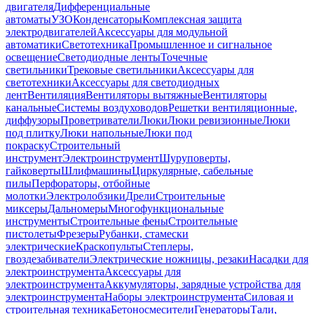
двигателя
Дифференциальные
автоматы
УЗО
Конденсаторы
Комплексная защита
электродвигателей
Аксессуары для модульной
автоматики
Светотехника
Промышленное и сигнальное
освещение
Светодиодные ленты
Точечные
светильники
Трековые светильники
Аксессуары для
светотехники
Аксессуары для светодиодных
лент
Вентиляция
Вентиляторы вытяжные
Вентиляторы
канальные
Системы воздуховодов
Решетки вентиляционные,
диффузоры
Проветриватели
Люки
Люки ревизионные
Люки
под плитку
Люки напольные
Люки под
покраску
Строительный
инструмент
Электроинструмент
Шуруповерты,
гайковерты
Шлифмашины
Циркулярные, сабельные
пилы
Перфораторы, отбойные
молотки
Электролобзики
Дрели
Строительные
миксеры
Дальномеры
Многофункциональные
инструменты
Строительные фены
Строительные
пистолеты
Фрезеры
Рубанки, стамески
электрические
Краскопульты
Степлеры,
гвоздезабиватели
Электрические ножницы, резаки
Насадки для
электроинструмента
Аксессуары для
электроинструмента
Аккумуляторы, зарядные устройства для
электроинструмента
Наборы электроинструмента
Силовая и
строительная техника
Бетоносмесители
Генераторы
Тали,