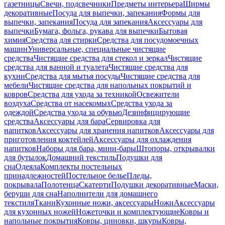
газетницы
Свечи, подсвечники
Предметы интерьера
Ширмы
декоративные
Посуда для выпечки, запекания
Формы для
выпечки, запекания
Посуда для запекания
Аксессуары для
выпечки
Бумага, фольга, рукава для выпечки
Бытовая
химия
Средства для стирки
Средства для посудомоечных
машин
Универсальные, специальные чистящие
средства
Чистящие средства для стекол и зеркал
Чистящие
средства для ванной и туалета
Чистящие средства для
кухни
Средства для мытья посуды
Чистящие средства для
мебели
Чистящие средства для напольных покрытий и
ковров
Средства для ухода за техникой
Освежители
воздуха
Средства от насекомых
Средства ухода за
одеждой
Средства ухода за обувью
Дезинфицирующие
средства
Аксессуары для бара
Сервировка для
напитков
Аксессуары для хранения напитков
Аксессуары для
приготовления коктейлей
Аксессуары для охлаждения
напитков
Наборы для бара, мини-бары
Штопоры, открывалки
для бутылок
Домашний текстиль
Подушки для
сна
Одеяла
Комплекты постельных
принадлежностей
Постельное белье
Пледы,
покрывала
Полотенца
Скатерти
Подушки декоративные
Маски,
беруши для сна
Наполнители для домашнего
текстиля
Ткани
Кухонные ножи, аксессуары
Ножи
Аксессуары
для кухонных ножей
Ножеточки и комплектующие
Ковры и
напольные покрытия
Ковры, циновки, шкуры
Ковры,