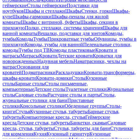
геймерские
Столы геймерские
Подставки для
ноутбуков
Шкафы и стеллажи
Шкафы
Стенки, горки
Шкафы-
купе
Шкафы-гармошки
Шкафы-пеналы для жилой
комнаты
Шкафы с витриной, буфеты
Шкафы, секции в
прихожую
Полки, стеллажи, системы хранения
Шкафы для
ванной комнаты
Вешалки, подставки для зонтов
Комоды,
тумбы
Комоды
Тумбы
Прикроватные тумбы
Обувницы, тумбы в
прихожую
Комоды, тумбы для ванной
Пеленальные столики,
комоды
Тумбы под ТВ
Комоды пластиковые
Кровати и
матрасы
Матрасы
Кровати
Детские кровати
Кроватки для
новорожденных
Надувная мебель
Наматрасники, чехлы на
матрас
Основания для
кроватей
Подматрасники
Раскладушки
Кровати-трансформеры,
шкафы-кровати
Кровати-домики
Столы
Кухонные
столы
Барные столы
Столы письменные,
компьютерные
Детские столы
Туалетные столики
Журнальные
столы
Садовые столы
Растущие столы и парты
Столы,
журнальные столики для бани
Приставные
столики
Консольные столики
Обеденные группы
Столы-
книги
Стулья
Кухонные стулья, табуреты
Барные стулья,
табуреты
Компьютерные кресла, стулья
Геймерские
кресла
Детские стулья, табуреты
Банкетки, скамьи
Садовые
кресла, стулья, табуреты
Стулья, табуреты для бани
Стульчики
для кормления
Кухня
Кухонный гарнитур
Кухонные