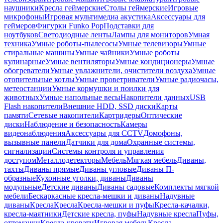
наушники
Кресла геймерские
Столы геймерские
Игровые
микрофоны
Игровая мультимедиа акустика
Аксессуары для
геймеров
Фигурки Funko Pop
Подставки для
ноутбуков
Светодиодные ленты
Лампы для мониторов
Умная
техника
Умные роботы-пылесосы
Умные телевизоры
Умные
стиральные машины
Умные чайники
Умные роботы
кулинарные
Умные вентиляторы
Умные кондиционеры
Умные
обогреватели
Умные увлажнители, очистители воздуха
Умные
отопительные котлы
Умные проветриватели
Умные радиочасы,
метеостанции
Умные кормушки и поилки для
животных
Умные напольные весы
Накопители данных
USB
Flash накопители
Внешние HDD, SSD диски
Карты
памяти
Сетевые накопители
Картридеры
Оптические
диски
Наблюдение и безопасность
Камеры
видеонаблюдения
Аксессуары для CCTV
Домофоны,
вызывные панели
Датчики для дома
Охранные системы,
сигнализации
Системы контроля и управления
доступом
Металлодетекторы
Мебель
Мягкая мебель
Диваны,
тахты
Диваны прямые
Диваны угловые
Диваны П-
образные
Кухонные уголки, диваны
Диваны
модульные
Детские диваны
Диваны садовые
Комплекты мягкой
мебели
Бескаркасные кресла-мешки и диваны
Надувные
диваны
Кресла
Кресла
Кресла-мешки и пуфы
Кресла-качалки,
кресла-маятники
Детские кресла, пуфы
Надувные кресла
Пуфы,
оттоманки
Кресла-кровати
Игровая мебель
Кресла