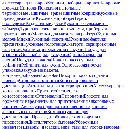
аксессуары для ковров
Коврики, наборы ковриков
Ковровые
дорожки
Циновки
Покрытия напольные
тафтинговые
Защитные, грязезащитные коврики
Кухонные
принадлежности
Кухонные приборы
Терки,
овощерезки
Разделочные доски
Кухонные термометры,
таймеры
Дуршлаги, сита, воронки
Формы, приборы для
приготовления
Молотки для мяса, тендерайзеры
Кухонные
мелочи
Миски
Кухонный текстиль
Кухонные фартуки,
прихватки
Кухонные полотенца
Скатерти, сервировочные
салфетки
Организация хранения на кухне
Посуда для
хранения
Органайзеры для кухни
Органайзеры для
специй
Посуда для ланча
Полки и аксессуары на
рейлинги
Рейлинги для кухни
Одноразовая посуда,
упаковка
Вакуумные пакеты,
контейнеры
Бакалея
Кофе
Чай
Цикорий, какао, горячий
шоколад
Сиропы и топпинги
Консервирование и
дистилляция
Автоклавы для консервирования
Аксессуары для
консервирования
Приспособления для
консервирования
Открывалки
Пивоварни
Емкости для
брожения
Ингредиенты для приготовления алкогольных
напитков
Аксессуары для приготовления и хранения
алкогольных напитков
Комплектующие для
дистилляторов
Прессы, дробилки для виноделия и
пивоварения
Дистилляторы бытовые
Уборочный
инвентарь
Швабры, насадки
Ведра, тазы для уборки
Наборы