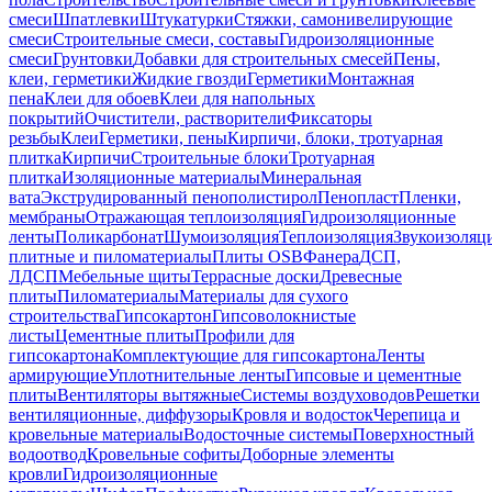
смеси
Шпатлевки
Штукатурки
Стяжки, самонивелирующие
смеси
Строительные смеси, составы
Гидроизоляционные
смеси
Грунтовки
Добавки для строительных смесей
Пены,
клеи, герметики
Жидкие гвозди
Герметики
Монтажная
пена
Клеи для обоев
Клеи для напольных
покрытий
Очистители, растворители
Фиксаторы
резьбы
Клеи
Герметики, пены
Кирпичи, блоки, тротуарная
плитка
Кирпичи
Строительные блоки
Тротуарная
плитка
Изоляционные материалы
Минеральная
вата
Экструдированный пенополистирол
Пенопласт
Пленки,
мембраны
Отражающая теплоизоляция
Гидроизоляционные
ленты
Поликарбонат
Шумоизоляция
Теплоизоляция
Звукоизоляц
плитные и пиломатериалы
Плиты OSB
Фанера
ДСП,
ЛДСП
Мебельные щиты
Террасные доски
Древесные
плиты
Пиломатериалы
Материалы для сухого
строительства
Гипсокартон
Гипсоволокнистые
листы
Цементные плиты
Профили для
гипсокартона
Комплектующие для гипсокартона
Ленты
армирующие
Уплотнительные ленты
Гипсовые и цементные
плиты
Вентиляторы вытяжные
Системы воздуховодов
Решетки
вентиляционные, диффузоры
Кровля и водосток
Черепица и
кровельные материалы
Водосточные системы
Поверхностный
водоотвод
Кровельные софиты
Доборные элементы
кровли
Гидроизоляционные