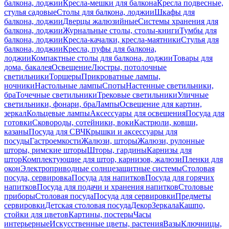
балкона, лоджии
Кресла-мешки для балкона
Кресла подвесные,
стулья садовые
Столы для балкона, лоджии
Шкафы для
балкона, лоджии
Дверцы жалюзийные
Системы хранения для
балкона, лоджии
Журнальные столы, столы-книги
Тумбы для
балкона, лоджии
Кресла-качалки, кресла-маятники
Стулья для
балкона, лоджии
Кресла, пуфы для балкона,
лоджии
Компактные столы для балкона, лоджии
Товары для
дома, бакалея
Освещение
Люстры, потолочные
светильники
Торшеры
Прикроватные лампы,
ночники
Настольные лампы
Споты
Настенные светильники,
бра
Точечные светильники
Трековые светильники
Уличные
светильники, фонари, бра
Лампы
Освещение для картин,
зеркал
Кольцевые лампы
Аксессуары для освещения
Посуда для
готовки
Сковороды, сотейники, воки
Кастрюли, ковши,
казаны
Посуда для СВЧ
Крышки и аксессуары для
посуды
Гастроемкости
Жалюзи, шторы
Жалюзи, рулонные
шторы, римские шторы
Шторы, гардины
Карнизы для
штор
Комплектующие для штор, карнизов, жалюзи
Пленки для
окон
Электроприводные солнцезащитные системы
Столовая
посуда, сервировка
Посуда для напитков
Посуда для горячих
напитков
Посуда для подачи и хранения напитков
Столовые
приборы
Столовая посуда
Посуда для сервировки
Предметы
сервировки
Детская столовая посуда
Декор
Зеркала
Кашпо,
стойки для цветов
Картины, постеры
Часы
интерьерные
Искусственные цветы, растения
Вазы
Ключницы,