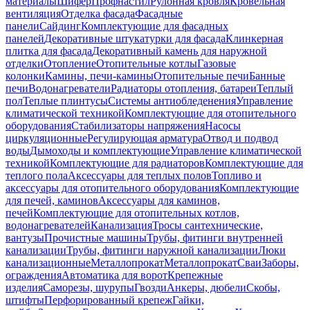
материалы
Шифер
Профнастил
Рулонная кровля
Кровельная
вентиляция
Отделка фасада
Фасадные
панели
Сайдинг
Комплектующие для фасадных
панелей
Декоративные штукатурки для фасада
Клинкерная
плитка для фасада
Декоративный камень для наружной
отделки
Отопление
Отопительные котлы
Газовые
колонки
Камины, печи-камины
Отопительные печи
Банные
печи
Водонагреватели
Радиаторы отопления, батареи
Теплый
пол
Теплые плинтусы
Системы антиобледенения
Управление
климатической техникой
Комплектующие для отопительного
оборудования
Стабилизаторы напряжения
Насосы
циркуляционные
Регулирующая арматура
Отвод и подвод
воды
Дымоходы и комплектующие
Управление климатической
техникой
Комплектующие для радиаторов
Комплектующие для
теплого пола
Аксессуары для теплых полов
Топливо и
аксессуары для отопительного оборудования
Комплектующие
для печей, каминов
Аксессуары для каминов,
печей
Комплектующие для отопительных котлов,
водонагревателей
Канализация
Тросы сантехнические,
вантузы
Прочистные машины
Трубы, фитинги внутренней
канализации
Трубы, фитинги наружной канализации
Люки
канализационные
Металлопрокат
Металлопрокат
Сваи
Заборы,
ограждения
Автоматика для ворот
Крепежные
изделия
Саморезы, шурупы
Гвозди
Анкеры, дюбели
Скобы,
штифты
Перфорированный крепеж
Гайки,