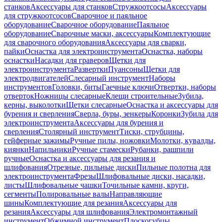
станков
Аксессуары для станков
Стружкоотсосы
Аксессуары
для стружкоотсосов
Сварочное и паяльное
оборудование
Сварочное оборудование
Паяльное
оборудование
Сварочные маски, аксессуары
Комплектующие
для сварочного оборудования
Аксессуары для сварки,
пайки
Оснастка для электроинструмента
Оснастка, наборы
оснастки
Насадки для граверов
Щетки для
электроинструмента
Развертки
Пуансоны
Щетки для
электродвигателей
Слесарный инструмент
Наборы
инструментов
Головки, биты
Гаечные ключи
Отвертки, наборы
отверток
Ножницы слесарные
Клещи строительные
Зубила,
керны, выколотки
Щетки слесарные
Оснастка и аксессуары для
бурения и сверления
Сверла, буры, зенкеры
Коронки
Зубила для
электроинструмента
Аксессуары для бурения и
сверления
Столярный инструмент
Тиски, струбцины,
гейферные зажимы
Ручные пилы, ножовки
Молотки, кувалды,
киянки
Напильники
Ручные стамески
Рубанки, рашпили
ручные
Оснастка и аксессуары для резания и
шлифования
Отрезные, пильные диски
Пильные полотна для
электроинструмента
Фрезы
Шлифовальные диски, насадки,
листы
Шлифовальные чашки
Точильные камни, круги,
сегменты
Полировальные валы
Направляющие
шины
Комплектующие для резания
Аксессуары для
резания
Аксессуары для шлифования
Электромонтажный
инструмент
Обжимной инструмент
Плоскогубцы,