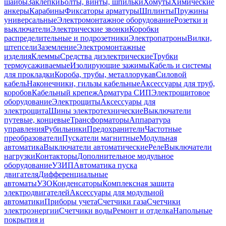
шайбы
Заклепки
Болты, винты, шпильки
Хомуты
Химические
анкеры
Карабины
Фиксаторы арматуры
Шплинты
Пружины
универсальные
Электромонтажное оборудование
Розетки и
выключатели
Электрические звонки
Коробки
распределительные и подрозетники
Электропатроны
Вилки,
штепсели
Заземление
Электромонтажные
изделия
Клеммы
Средства диэлектрические
Трубки
термоусаживаемые
Изолирующие зажимы
Кабель и системы
для прокладки
Короба, трубы, металлорукав
Силовой
кабель
Наконечники, гильзы кабельные
Аксессуары для труб,
коробов
Кабельный крепеж
Арматура СИП
Электрощитовое
оборудование
Электрощиты
Аксессуары для
электрощита
Шины электротехнические
Выключатели
путевые, концевые
Трансформаторы
Аппаратура
управления
Рубильники
Предохранители
Частотные
преобразователи
Пускатели магнитные
Модульная
автоматика
Выключатели автоматические
Реле
Выключатели
нагрузки
Контакторы
Дополнительное модульное
оборудование
УЗИП
Автоматика пуска
двигателя
Дифференциальные
автоматы
УЗО
Конденсаторы
Комплексная защита
электродвигателей
Аксессуары для модульной
автоматики
Приборы учета
Счетчики газа
Счетчики
электроэнергии
Счетчики воды
Ремонт и отделка
Напольные
покрытия и