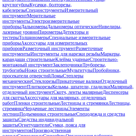
круглогубцы
Кусачки, болторезы,
кабелерезы
Специнструменты
Измерительный
инструмент
Мерительные
инструменты
Электроизмерительные
приборы
Дальномеры
Дальномеры оптические
Нивелиры,
лазерные уровни
Пирометры
Детекторы и
тестеры
Толщиномеры
Специальные измерительные
приборы
Аксессуары для измерительных
приборов
Разметочный инструмент
Разметочные
инструменты
Инструменты для нарезки резьбы
Маркеры,
карандаши строительные
Клейма ударные
Строительно-
монтажный инструмент
Заклепочники
Труборезы,
трубогибы
Ножи строительные
Мультитулы
Пробойники,
просекатели отверстий
Ломы
Степлеры
механические
Стеклорезы
Прикаточные валики
Отделочный
инструмент
Плиткорезы
Кельмы, шпатели, гладилки
Малярный,
отделочный инструмент
Скотч, ленты малярные
Диспенсеры
для скотча
Аксессуары для малярных, отделочных
работ
Пленки строительные
Лестницы и стремянки
Лестницы,
стремянки
Чердачные лестницы
Элементы
лестниц
Подъемники строительные
Спецодежда и средства
защиты
Средства индивидуальной
защиты
Огнетушители
Сумки, пояса для
инструментов
Производственная
одежда
Спецодежда
Спецобувь
Организация рабочего