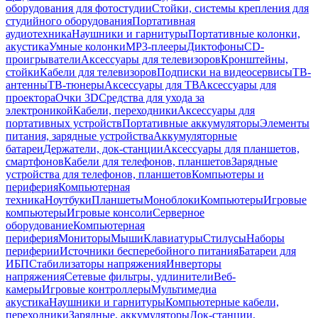
оборудования для фотостудии
Стойки, системы крепления для
студийного оборудования
Портативная
аудиотехника
Наушники и гарнитуры
Портативные колонки,
акустика
Умные колонки
MP3-плееры
Диктофоны
CD-
проигрыватели
Аксессуары для телевизоров
Кронштейны,
стойки
Кабели для телевизоров
Подписки на видеосервисы
ТВ-
антенны
ТВ-тюнеры
Аксессуары для ТВ
Аксессуары для
проектора
Очки 3D
Средства для ухода за
электроникой
Кабели, переходники
Аксессуары для
портативных устройств
Портативные аккумуляторы
Элементы
питания, зарядные устройства
Аккумуляторные
батареи
Держатели, док-станции
Аксессуары для планшетов,
смартфонов
Кабели для телефонов, планшетов
Зарядные
устройства для телефонов, планшетов
Компьютеры и
периферия
Компьютерная
техника
Ноутбуки
Планшеты
Моноблоки
Компьютеры
Игровые
компьютеры
Игровые консоли
Серверное
оборудование
Компьютерная
периферия
Мониторы
Мыши
Клавиатуры
Стилусы
Наборы
периферии
Источники бесперебойного питания
Батареи для
ИБП
Стабилизаторы напряжения
Инверторы
напряжения
Сетевые фильтры, удлинители
Веб-
камеры
Игровые контроллеры
Мультимедиа
акустика
Наушники и гарнитуры
Компьютерные кабели,
переходники
Зарядные, аккумуляторы
Док-станции,