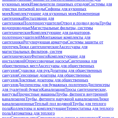
кухонных моек
Измельчители пищевых отходов
Системы для
очистки питьевой воды
Сифоны для кухонных
моек
Комплектующие для кухонных моек
Инженерная
сантехника
Инсталляции для
сантехники
Полотенцесушители
Отвод и подвод воды
Трубы
водопроводные
Магистральные фильтры, системы
сантехнические
Комплектующие для радиаторов,
полотенцесушителей
Монтажные комплекты для
сантехники
Регулирующая арматура
Системы защиты от
протечек
Люки сантехнические
Аксессуары для
магистральных фильтров, систем
сантехнических
Фитинги
Комплектующие для
инсталляций
Опрессовочные насосы
Сантехника для
общественных мест
Аксессуары для общественных
санузлов
Сушилки для рук
Дозаторы для общественных
санузлов
Сенсорные дозаторы для общественных
санузлов
Локтевые дозаторы для общественных
санузлов
Диспенсеры для бумажных полотенец
Диспенсеры
для туалетной бумаги
Канализация
Тросы сантехнические,
вантузы
Прочистные машины
Трубы, фитинги внутренней
канализации
Трубы, фитинги наружной канализации
Люки
канализационные
Теплый пол водяной
Трубы для теплого
пола
Коллекторы и комплектующие
Термостатика для теплого
пола
Автоматика для теплого
пола
Строительство
Строительные смеси и грунтовки
Клеевые