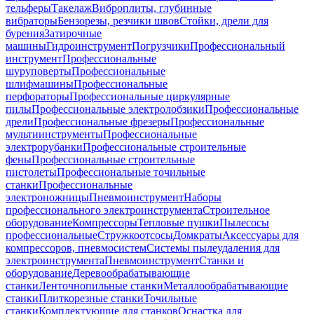
тельферы
Такелаж
Виброплиты, глубинные
вибраторы
Бензорезы, резчики швов
Стойки, дрели для
бурения
Затирочные
машины
Гидроинструмент
Погрузчики
Профессиональный
инструмент
Профессиональные
шуруповерты
Профессиональные
шлифмашины
Профессиональные
перфораторы
Профессиональные циркулярные
пилы
Профессиональные электролобзики
Профессиональные
дрели
Профессиональные фрезеры
Профессиональные
мультиинструменты
Профессиональные
электрорубанки
Профессиональные строительные
фены
Профессиональные строительные
пистолеты
Профессиональные точильные
станки
Профессиональные
электроножницы
Пневмоинструмент
Наборы
профессионального электроинструмента
Строительное
оборудование
Компрессоры
Тепловые пушки
Пылесосы
профессиональные
Стружкоотсосы
Домкраты
Аксессуары для
компрессоров, пневмосистем
Системы пылеудаления для
электроинструмента
Пневмоинструмент
Станки и
оборудование
Деревообрабатывающие
станки
Ленточнопильные станки
Металлообрабатывающие
станки
Плиткорезные станки
Точильные
станки
Комплектующие для станков
Оснастка для