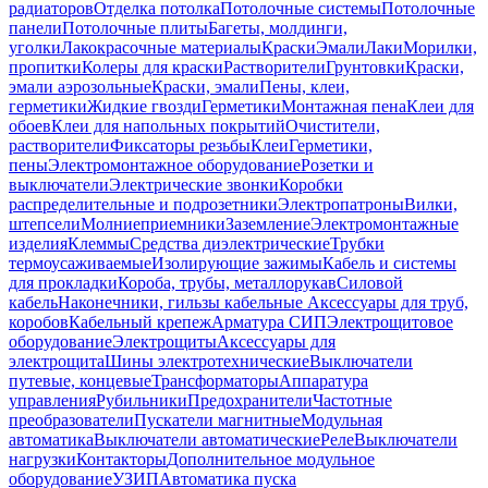
радиаторов
Отделка потолка
Потолочные системы
Потолочные
панели
Потолочные плиты
Багеты, молдинги,
уголки
Лакокрасочные материалы
Краски
Эмали
Лаки
Морилки,
пропитки
Колеры для краски
Растворители
Грунтовки
Краски,
эмали аэрозольные
Краски, эмали
Пены, клеи,
герметики
Жидкие гвозди
Герметики
Монтажная пена
Клеи для
обоев
Клеи для напольных покрытий
Очистители,
растворители
Фиксаторы резьбы
Клеи
Герметики,
пены
Электромонтажное оборудование
Розетки и
выключатели
Электрические звонки
Коробки
распределительные и подрозетники
Электропатроны
Вилки,
штепсели
Молниеприемники
Заземление
Электромонтажные
изделия
Клеммы
Средства диэлектрические
Трубки
термоусаживаемые
Изолирующие зажимы
Кабель и системы
для прокладки
Короба, трубы, металлорукав
Силовой
кабель
Наконечники, гильзы кабельные
Аксессуары для труб,
коробов
Кабельный крепеж
Арматура СИП
Электрощитовое
оборудование
Электрощиты
Аксессуары для
электрощита
Шины электротехнические
Выключатели
путевые, концевые
Трансформаторы
Аппаратура
управления
Рубильники
Предохранители
Частотные
преобразователи
Пускатели магнитные
Модульная
автоматика
Выключатели автоматические
Реле
Выключатели
нагрузки
Контакторы
Дополнительное модульное
оборудование
УЗИП
Автоматика пуска