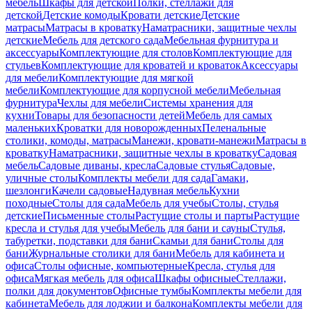
мебель
Шкафы для детской
Полки, стеллажи для
детской
Детские комоды
Кровати детские
Детские
матрасы
Матрасы в кроватку
Наматрасники, защитные чехлы
детские
Мебель для детского сада
Мебельная фурнитура и
аксессуары
Комплектующие для столов
Комплектующие для
стульев
Комплектующие для кроватей и кроваток
Аксессуары
для мебели
Комплектующие для мягкой
мебели
Комплектующие для корпусной мебели
Мебельная
фурнитура
Чехлы для мебели
Системы хранения для
кухни
Товары для безопасности детей
Мебель для самых
маленьких
Кроватки для новорожденных
Пеленальные
столики, комоды, матрасы
Манежи, кровати-манежи
Матрасы в
кроватку
Наматрасники, защитные чехлы в кроватку
Садовая
мебель
Садовые диваны, кресла
Садовые стулья
Садовые,
уличные столы
Комплекты мебели для сада
Гамаки,
шезлонги
Качели садовые
Надувная мебель
Кухни
походные
Столы для сада
Мебель для учебы
Столы, стулья
детские
Письменные столы
Растущие столы и парты
Растущие
кресла и стулья для учебы
Мебель для бани и сауны
Стулья,
табуретки, подставки для бани
Скамьи для бани
Столы для
бани
Журнальные столики для бани
Мебель для кабинета и
офиса
Столы офисные, компьютерные
Кресла, стулья для
офиса
Мягкая мебель для офиса
Шкафы офисные
Стеллажи,
полки для документов
Офисные тумбы
Комплекты мебели для
кабинета
Мебель для лоджии и балкона
Комплекты мебели для