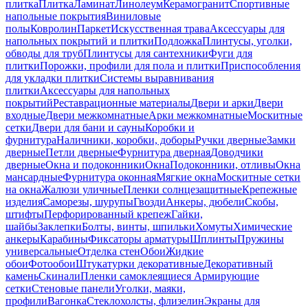
плитка
Плитка
Ламинат
Линолеум
Керамогранит
Спортивные
напольные покрытия
Виниловые
полы
Ковролин
Паркет
Искусственная трава
Аксессуары для
напольных покрытий и плитки
Подложка
Плинтусы, уголки,
обводы для труб
Плинтусы для сантехники
Фуги для
плитки
Порожки, профили для пола и плитки
Приспособления
для укладки плитки
Системы выравнивания
плитки
Аксессуары для напольных
покрытий
Реставрационные материалы
Двери и арки
Двери
входные
Двери межкомнатные
Арки межкомнатные
Москитные
сетки
Двери для бани и сауны
Коробки и
фурнитура
Наличники, коробки, доборы
Ручки дверные
Замки
дверные
Петли дверные
Фурнитура дверная
Доводчики
дверные
Окна и подоконники
Окна
Подоконники, отливы
Окна
мансардные
Фурнитура оконная
Мягкие окна
Москитные сетки
на окна
Жалюзи уличные
Пленки солнцезащитные
Крепежные
изделия
Саморезы, шурупы
Гвозди
Анкеры, дюбели
Скобы,
штифты
Перфорированный крепеж
Гайки,
шайбы
Заклепки
Болты, винты, шпильки
Хомуты
Химические
анкеры
Карабины
Фиксаторы арматуры
Шплинты
Пружины
универсальные
Отделка стен
Обои
Жидкие
обои
Фотообои
Штукатурки декоративные
Декоративный
камень
Скинали
Пленки самоклеящиеся
Армирующие
сетки
Стеновые панели
Уголки, маяки,
профили
Вагонка
Стеклохолсты, флизелин
Экраны для