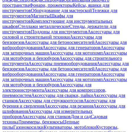
пространства
Фонари, прожекторы
Кейсы, ящики для
инструментов
Оборудование для мастерской
Тележки для
инструментов
Магниты
Шкафы для
инструментов
Комплектующие для инструментальных
шкафов
Стеллажи металлические
Стенды, держатели для
инструментов
Поддоны для инструментов
Аксессуары для
силовой и строительной техники
Аксессуары для
бензорезов
Аксессуары для бетоносмесителей
Аксессуары для
виброоборудования
Аксессуары для генераторов
Аксессуары
для затирочных машин
Аксессуары для мотопомп
Аксессуары
для мотобуров и бензобуров
Аксессуары для строительного
инструмента
Аксессуары пневмооборудования
Аксессуары для
бензорезов
Аксессуары для бетоносмесителей
Аксессуары для
виброоборудования
Аксессуары для генераторов
Аксессуары
для затирочных машин
Аксессуары для мотопомп
Аксессуары
для мотобуров и бензобуров
Аксессуары для
электроинструмента
Аксессуары для компрессоров,
пневмосистем
Аксессуары для сварки, пайки
Аксессуары для
станков
Аксессуары для стружкоотсосов
Аксессуары для
бурения и сверления
Аксессуары для резания
Аксессуары для
шлифования
Аксессуары для измерительных
приборов
Аксессуары для станков
Дом и сад
Садовая
техника
Триммеры, бензокосы
Цепные
пилы
Газонокосилки
Культиваторы, мотоблоки
Кусторезы,