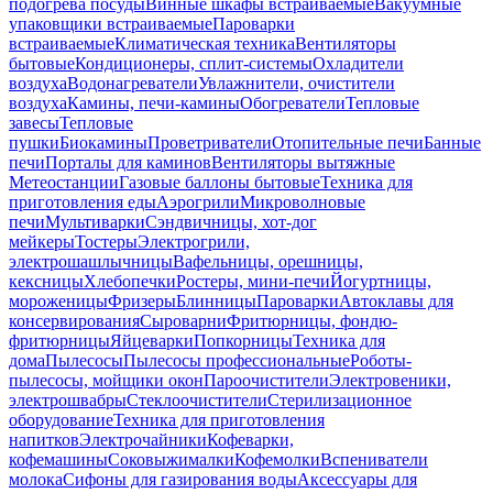
подогрева посуды
Винные шкафы встраиваемые
Вакуумные
упаковщики встраиваемые
Пароварки
встраиваемые
Климатическая техника
Вентиляторы
бытовые
Кондиционеры, сплит-системы
Охладители
воздуха
Водонагреватели
Увлажнители, очистители
воздуха
Камины, печи-камины
Обогреватели
Тепловые
завесы
Тепловые
пушки
Биокамины
Проветриватели
Отопительные печи
Банные
печи
Порталы для каминов
Вентиляторы вытяжные
Метеостанции
Газовые баллоны бытовые
Техника для
приготовления еды
Аэрогрили
Микроволновые
печи
Мультиварки
Сэндвичницы, хот-дог
мейкеры
Тостеры
Электрогрили,
электрошашлычницы
Вафельницы, орешницы,
кексницы
Хлебопечки
Ростеры, мини-печи
Йогуртницы,
мороженицы
Фризеры
Блинницы
Пароварки
Автоклавы для
консервирования
Сыроварни
Фритюрницы, фондю-
фритюрницы
Яйцеварки
Попкорницы
Техника для
дома
Пылесосы
Пылесосы профессиональные
Роботы-
пылесосы, мойщики окон
Пароочистители
Электровеники,
электрошвабры
Стеклоочистители
Стерилизационное
оборудование
Техника для приготовления
напитков
Электрочайники
Кофеварки,
кофемашины
Соковыжималки
Кофемолки
Вспениватели
молока
Сифоны для газирования воды
Аксессуары для