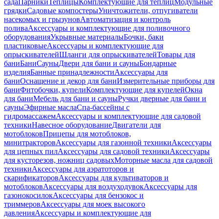
сада
Парники
Теплицы
Комплектующие для теплиц
Модульные
грядки
Садовые компостеры
Уничтожители, отпугиватели
насекомых и грызунов
Автоматизация и контроль
полива
Аксессуары и комплектующие для поливочного
оборудования
Укрывные материалы
Бочки, баки
пластиковые
Аксессуары и комплектующие для
опрыскивателей
Шланги для опрыскивателей
Товары для
бани
Бани
Сауны
Двери для бани и сауны
Бондарные
изделия
Банные принадлежности
Аксессуары для
бани
Оснащение и декор для бани
Измерительные приборы для
бани
Фитобочки, купели
Комплектующие для купелей
Окна
для бани
Мебель для бани и сауны
Ручки дверные для бани и
сауны
Эфирные масла
Спа-бассейны с
гидромассажем
Аксессуары и комплектующие для садовой
техники
Навесное оборудование
Двигатели для
мотоблоков
Прицепы для мотоблоков,
минитракторов
Аксессуары для газонной техники
Аксессуары
для цепных пил
Аксессуары для садовой техники
Аксессуары
для кусторезов, ножниц садовых
Моторные масла для садовой
техники
Аксессуары для аэратоторов и
скарификаторов
Аксессуары для культиваторов и
мотоблоков
Аксессуары для воздуходувок
Аксессуары для
газонокосилок
Аксессуары для бензокос и
триммеров
Аксессуары для моек высокого
давления
Аксессуары и комплектующие для