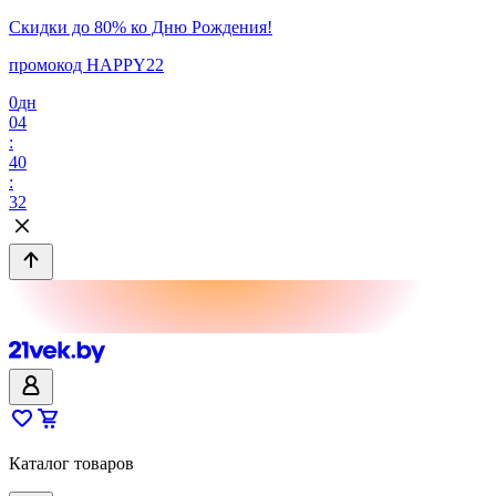
Скидки до 80% ко Дню Рождения!
промокод HAPPY22
0
дн
04
:
40
:
32
Каталог товаров