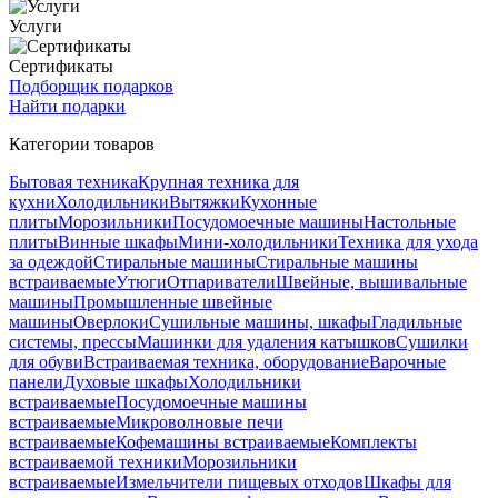
Услуги
Сертификаты
Подборщик подарков
Найти подарки
Категории товаров
Бытовая техника
Крупная техника для
кухни
Холодильники
Вытяжки
Кухонные
плиты
Морозильники
Посудомоечные машины
Настольные
плиты
Винные шкафы
Мини-холодильники
Техника для ухода
за одеждой
Стиральные машины
Стиральные машины
встраиваемые
Утюги
Отпариватели
Швейные, вышивальные
машины
Промышленные швейные
машины
Оверлоки
Сушильные машины, шкафы
Гладильные
системы, прессы
Машинки для удаления катышков
Сушилки
для обуви
Встраиваемая техника, оборудование
Варочные
панели
Духовые шкафы
Холодильники
встраиваемые
Посудомоечные машины
встраиваемые
Микроволновые печи
встраиваемые
Кофемашины встраиваемые
Комплекты
встраиваемой техники
Морозильники
встраиваемые
Измельчители пищевых отходов
Шкафы для