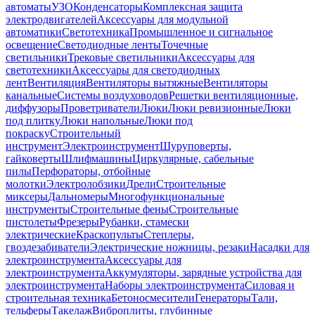
автоматы
УЗО
Конденсаторы
Комплексная защита
электродвигателей
Аксессуары для модульной
автоматики
Светотехника
Промышленное и сигнальное
освещение
Светодиодные ленты
Точечные
светильники
Трековые светильники
Аксессуары для
светотехники
Аксессуары для светодиодных
лент
Вентиляция
Вентиляторы вытяжные
Вентиляторы
канальные
Системы воздуховодов
Решетки вентиляционные,
диффузоры
Проветриватели
Люки
Люки ревизионные
Люки
под плитку
Люки напольные
Люки под
покраску
Строительный
инструмент
Электроинструмент
Шуруповерты,
гайковерты
Шлифмашины
Циркулярные, сабельные
пилы
Перфораторы, отбойные
молотки
Электролобзики
Дрели
Строительные
миксеры
Дальномеры
Многофункциональные
инструменты
Строительные фены
Строительные
пистолеты
Фрезеры
Рубанки, стамески
электрические
Краскопульты
Степлеры,
гвоздезабиватели
Электрические ножницы, резаки
Насадки для
электроинструмента
Аксессуары для
электроинструмента
Аккумуляторы, зарядные устройства для
электроинструмента
Наборы электроинструмента
Силовая и
строительная техника
Бетоносмесители
Генераторы
Тали,
тельферы
Такелаж
Виброплиты, глубинные