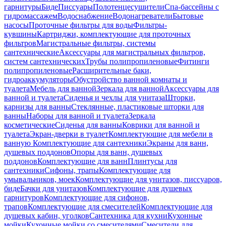
гарнитуры
Биде
Писсуары
Полотенцесушители
Спа-бассейны с
гидромассажем
Водоснабжение
Водонагреватели
Бытовые
насосы
Проточные фильтры для воды
Фильтры-
кувшины
Картриджи, комплектующие для проточных
фильтров
Магистральные фильтры, системы
сантехнические
Аксессуары для магистральных фильтров,
систем сантехнических
Трубы полипропиленовые
Фитинги
полипропиленовые
Расширительные баки,
гидроаккумуляторы
Обустройство ванной комнаты и
туалета
Мебель для ванной
Зеркала для ванной
Аксессуары для
ванной и туалета
Сиденья и чехлы для унитаза
Шторки,
карнизы для ванны
Стеклянные, пластиковые шторки для
ванны
Наборы для ванной и туалета
Зеркала
косметические
Сиденья для ванны
Коврики для ванной и
туалета
Экран-дверки в туалет
Комплектующие для мебели в
ванную
Комплектующие для сантехники
Экраны для ванн,
душевых поддонов
Опоры для ванн, душевых
поддонов
Комплектующие для ванн
Плинтусы для
сантехники
Сифоны, трапы
Комплектующие для
умывальников, моек
Комплектующие для унитазов, писсуаров,
биде
Бачки для унитазов
Комплектующие для душевых
гарнитуров
Комплектующие для сифонов,
трапов
Комплектующие для смесителей
Комплектующие для
душевых кабин, уголков
Сантехника для кухни
Кухонные
мойки
Кухонные мойки со смесителями
Смесители для