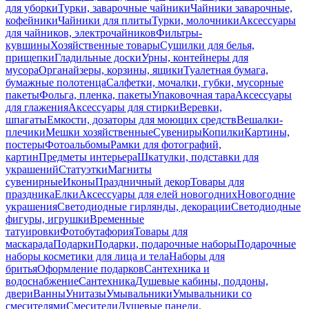
для уборки
Турки, заварочные чайники
Чайники заварочные,
кофейники
Чайники для плиты
Турки, молочники
Аксессуары
для чайников, электрочайников
Фильтры-
кувшины
Хозяйственные товары
Сушилки для белья,
прищепки
Гладильные доски
Урны, контейнеры для
мусора
Органайзеры, корзины, ящики
Туалетная бумага,
бумажные полотенца
Салфетки, мочалки, губки, мусорные
пакеты
Фольга, пленка, пакеты
Упаковочная тара
Аксессуары
для глажения
Аксессуары для стирки
Веревки,
шпагаты
Емкости, дозаторы для моющих средств
Вешалки-
плечики
Мешки хозяйственные
Сувениры
Копилки
Картины,
постеры
Фотоальбомы
Рамки для фотографий,
картин
Предметы интерьера
Шкатулки, подставки для
украшений
Статуэтки
Магниты
сувенирные
Иконы
Праздничный декор
Товары для
праздника
Елки
Аксессуары для елей новогодних
Новогодние
украшения
Светодиодные гирлянды, декорации
Светодиодные
фигуры, игрушки
Временные
татуировки
Фотобутафория
Товары для
маскарада
Подарки
Подарки, подарочные наборы
Подарочные
наборы косметики для лица и тела
Наборы для
бритья
Оформление подарков
Сантехника и
водоснабжение
Сантехника
Душевые кабины, поддоны,
двери
Ванны
Унитазы
Умывальники
Умывальники со
смесителями
Смесители
Душевые панели,