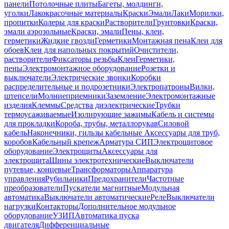
панели
Потолочные плиты
Багеты, молдинги,
уголки
Лакокрасочные материалы
Краски
Эмали
Лаки
Морилки,
пропитки
Колеры для краски
Растворители
Грунтовки
Краски,
эмали аэрозольные
Краски, эмали
Пены, клеи,
герметики
Жидкие гвозди
Герметики
Монтажная пена
Клеи для
обоев
Клеи для напольных покрытий
Очистители,
растворители
Фиксаторы резьбы
Клеи
Герметики,
пены
Электромонтажное оборудование
Розетки и
выключатели
Электрические звонки
Коробки
распределительные и подрозетники
Электропатроны
Вилки,
штепсели
Молниеприемники
Заземление
Электромонтажные
изделия
Клеммы
Средства диэлектрические
Трубки
термоусаживаемые
Изолирующие зажимы
Кабель и системы
для прокладки
Короба, трубы, металлорукав
Силовой
кабель
Наконечники, гильзы кабельные
Аксессуары для труб,
коробов
Кабельный крепеж
Арматура СИП
Электрощитовое
оборудование
Электрощиты
Аксессуары для
электрощита
Шины электротехнические
Выключатели
путевые, концевые
Трансформаторы
Аппаратура
управления
Рубильники
Предохранители
Частотные
преобразователи
Пускатели магнитные
Модульная
автоматика
Выключатели автоматические
Реле
Выключатели
нагрузки
Контакторы
Дополнительное модульное
оборудование
УЗИП
Автоматика пуска
двигателя
Дифференциальные