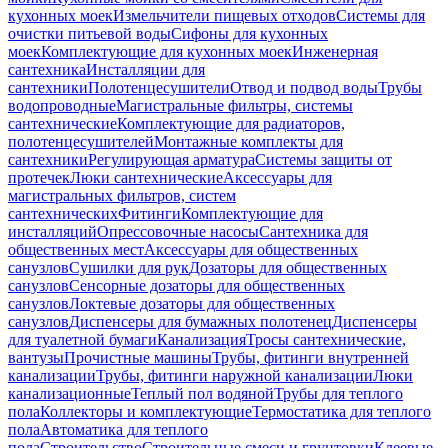
кухонных моек
Измельчители пищевых отходов
Системы для
очистки питьевой воды
Сифоны для кухонных
моек
Комплектующие для кухонных моек
Инженерная
сантехника
Инсталляции для
сантехники
Полотенцесушители
Отвод и подвод воды
Трубы
водопроводные
Магистральные фильтры, системы
сантехнические
Комплектующие для радиаторов,
полотенцесушителей
Монтажные комплекты для
сантехники
Регулирующая арматура
Системы защиты от
протечек
Люки сантехнические
Аксессуары для
магистральных фильтров, систем
сантехнических
Фитинги
Комплектующие для
инсталляций
Опрессовочные насосы
Сантехника для
общественных мест
Аксессуары для общественных
санузлов
Сушилки для рук
Дозаторы для общественных
санузлов
Сенсорные дозаторы для общественных
санузлов
Локтевые дозаторы для общественных
санузлов
Диспенсеры для бумажных полотенец
Диспенсеры
для туалетной бумаги
Канализация
Тросы сантехнические,
вантузы
Прочистные машины
Трубы, фитинги внутренней
канализации
Трубы, фитинги наружной канализации
Люки
канализационные
Теплый пол водяной
Трубы для теплого
пола
Коллекторы и комплектующие
Термостатика для теплого
пола
Автоматика для теплого
пола
Строительство
Строительные смеси и грунтовки
Клеевые