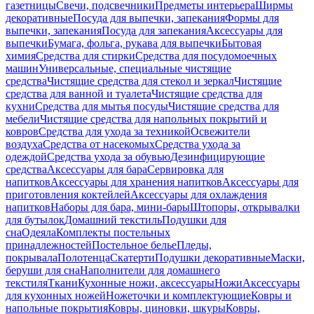
газетницы
Свечи, подсвечники
Предметы интерьера
Ширмы
декоративные
Посуда для выпечки, запекания
Формы для
выпечки, запекания
Посуда для запекания
Аксессуары для
выпечки
Бумага, фольга, рукава для выпечки
Бытовая
химия
Средства для стирки
Средства для посудомоечных
машин
Универсальные, специальные чистящие
средства
Чистящие средства для стекол и зеркал
Чистящие
средства для ванной и туалета
Чистящие средства для
кухни
Средства для мытья посуды
Чистящие средства для
мебели
Чистящие средства для напольных покрытий и
ковров
Средства для ухода за техникой
Освежители
воздуха
Средства от насекомых
Средства ухода за
одеждой
Средства ухода за обувью
Дезинфицирующие
средства
Аксессуары для бара
Сервировка для
напитков
Аксессуары для хранения напитков
Аксессуары для
приготовления коктейлей
Аксессуары для охлаждения
напитков
Наборы для бара, мини-бары
Штопоры, открывалки
для бутылок
Домашний текстиль
Подушки для
сна
Одеяла
Комплекты постельных
принадлежностей
Постельное белье
Пледы,
покрывала
Полотенца
Скатерти
Подушки декоративные
Маски,
беруши для сна
Наполнители для домашнего
текстиля
Ткани
Кухонные ножи, аксессуары
Ножи
Аксессуары
для кухонных ножей
Ножеточки и комплектующие
Ковры и
напольные покрытия
Ковры, циновки, шкуры
Ковры,