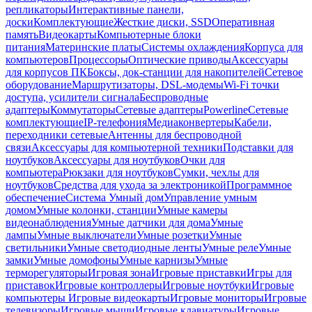
репликаторы
Интерактивные панели,
доски
Комплектующие
Жесткие диски, SSD
Оперативная
память
Видеокарты
Компьютерные блоки
питания
Материнские платы
Системы охлаждения
Корпуса для
компьютеров
Процессоры
Оптические приводы
Аксессуары
для корпусов ПК
Боксы, док-станции для накопителей
Сетевое
оборудование
Маршрутизаторы, DSL-модемы
Wi-Fi точки
доступа, усилители сигнала
Беспроводные
адаптеры
Коммутаторы
Сетевые адаптеры
Powerline
Сетевые
комплектующие
IP-телефония
Медиаконвертеры
Кабели,
переходники сетевые
Антенны для беспроводной
связи
Аксессуары для компьютерной техники
Подставки для
ноутбуков
Аксессуары для ноутбуков
Очки для
компьютера
Рюкзаки для ноутбуков
Сумки, чехлы для
ноутбуков
Средства для ухода за электроникой
Программное
обеспечение
Система Умный дом
Управление умным
домом
Умные колонки, станции
Умные камеры
видеонаблюдения
Умные датчики для дома
Умные
лампы
Умные выключатели
Умные розетки
Умные
светильники
Умные светодиодные ленты
Умные реле
Умные
замки
Умные домофоны
Умные карнизы
Умные
терморегуляторы
Игровая зона
Игровые приставки
Игры для
приставок
Игровые контроллеры
Игровые ноутбуки
Игровые
компьютеры
Игровые видеокарты
Игровые мониторы
Игровые
телевизоры
Игровые мыши
Игровые клавиатуры
Игровые