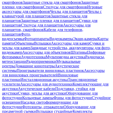
смартфонов
Защитные стекла для смартфонов
Защитные
пленки для смартфонов
Стилусы для смартфонов
Игровые
аксессуары для смартфонов
Чехлы для планшетов
Чехлы с
клавиатурой для планшетов
Защитные стекла для
планшетов
Защитные пленки для планшетов
Сумки для
планшетов
Стилусы для планшетов
Аксессуары для
планшетов, смартфонов
Кабели для телефонов,
планшетов
Фото,
видеосъемка
Фотоаппараты
Видеокамеры
Экшн-камеры
Карты
памяти
Объективы
Вспышки
Аксессуары для камер
Сумки и
чехлы для камер
Зарядные устройства, аккумуляторы для фото,
видеокамер
Аксессуары для объективов
Штативы
Цифровые
фоторамки
Аудиотехника
Мультимедиа акустика
Радиочасы,
метеостанции
Радиоприемники
Музыкальные
центры
Домашние кинотеатры
Акустические
системы
Проигрыватели виниловых пластинок
Аксессуары
для виниловых проигрывателей
Виниловые
пластинки
Инсталляционная акустика
Трансляционные
усилители
Аксессуары для аудиотехники
Комплектующие для
акустики
Акустические кабели
Подставки, стойки для
акустики
Сумки, чехлы для акустики
Оборудование для
фотостудии
Кольцевые лампы
Фоны для фотостудии
Студийное
освещение
Насадки светоформирующие для
фотостудии
Фотозонты, отражатели
Оборудование для
предметной съемки
Вспышки студийные
Комплекты