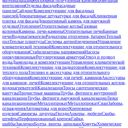
материалы
Шифер
Профнастил
Рулонная кровля
Кровельная
вентиляция
Отделка фасада
Фасадные
панели
Сайдинг
Комплектующие для фасадных
панелей
Декоративные штукатурки для фасада
Клинкерная
плитка для фасада
Декоративный камень для наружной
отделки
Отопление
Отопительные котлы
Газовые
колонки
Камины, печи-камины
Отопительные печи
Банные
печи
Водонагреватели
Радиаторы отопления, батареи
Теплый
пол
Теплые плинтусы
Системы антиобледенения
Управление
климатической техникой
Комплектующие для отопительного
оборудования
Стабилизаторы напряжения
Насосы
циркуляционные
Регулирующая арматура
Отвод и подвод
воды
Дымоходы и комплектующие
Управление климатической
техникой
Комплектующие для радиаторов
Комплектующие для
теплого пола
Топливо и аксессуары для отопительного
оборудования
Комплектующие для печей, каминов
Аксессуары
для каминов, печей
Комплектующие для отопительных котлов,
водонагревателей
Канализация
Тросы сантехнические,
вантузы
Прочистные машины
Трубы, фитинги внутренней
канализации
Трубы, фитинги наружной канализации
Люки
канализационные
Металлопрокат
Металлопрокат
Сваи
Заборы,
ограждения
Автоматика для ворот
Крепежные
изделия
Саморезы, шурупы
Гвозди
Анкеры, дюбели
Скобы,
штифты
Перфорированный крепеж
Гайки,
шайбы
Заклепки
Болты, винты, шпильки
Хомуты
Химические