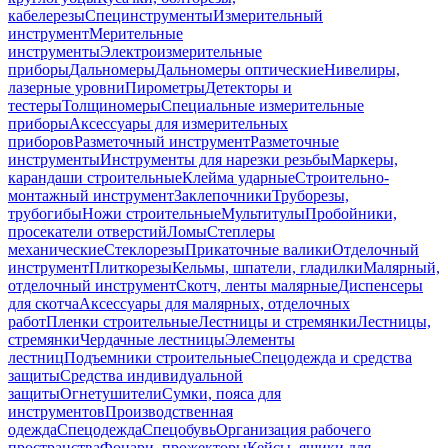
кабелерезы
Специнструменты
Измерительный
инструмент
Мерительные
инструменты
Электроизмерительные
приборы
Дальномеры
Дальномеры оптические
Нивелиры,
лазерные уровни
Пирометры
Детекторы и
тестеры
Толщиномеры
Специальные измерительные
приборы
Аксессуары для измерительных
приборов
Разметочный инструмент
Разметочные
инструменты
Инструменты для нарезки резьбы
Маркеры,
карандаши строительные
Клейма ударные
Строительно-
монтажный инструмент
Заклепочники
Труборезы,
трубогибы
Ножи строительные
Мультитулы
Пробойники,
просекатели отверстий
Ломы
Степлеры
механические
Стеклорезы
Прикаточные валики
Отделочный
инструмент
Плиткорезы
Кельмы, шпатели, гладилки
Малярный,
отделочный инструмент
Скотч, ленты малярные
Диспенсеры
для скотча
Аксессуары для малярных, отделочных
работ
Пленки строительные
Лестницы и стремянки
Лестницы,
стремянки
Чердачные лестницы
Элементы
лестниц
Подъемники строительные
Спецодежда и средства
защиты
Средства индивидуальной
защиты
Огнетушители
Сумки, пояса для
инструментов
Производственная
одежда
Спецодежда
Спецобувь
Организация рабочего
пространства
Фонари, прожекторы
Кейсы, ящики для