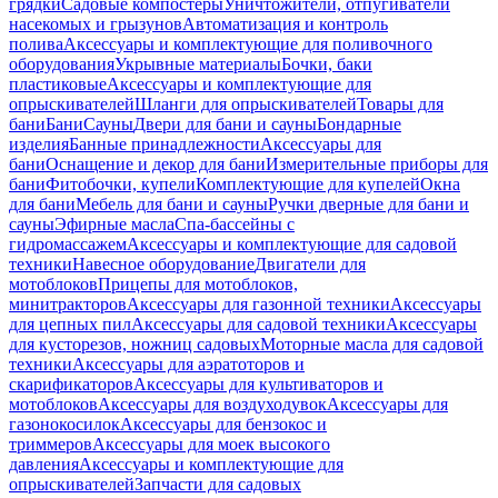
грядки
Садовые компостеры
Уничтожители, отпугиватели
насекомых и грызунов
Автоматизация и контроль
полива
Аксессуары и комплектующие для поливочного
оборудования
Укрывные материалы
Бочки, баки
пластиковые
Аксессуары и комплектующие для
опрыскивателей
Шланги для опрыскивателей
Товары для
бани
Бани
Сауны
Двери для бани и сауны
Бондарные
изделия
Банные принадлежности
Аксессуары для
бани
Оснащение и декор для бани
Измерительные приборы для
бани
Фитобочки, купели
Комплектующие для купелей
Окна
для бани
Мебель для бани и сауны
Ручки дверные для бани и
сауны
Эфирные масла
Спа-бассейны с
гидромассажем
Аксессуары и комплектующие для садовой
техники
Навесное оборудование
Двигатели для
мотоблоков
Прицепы для мотоблоков,
минитракторов
Аксессуары для газонной техники
Аксессуары
для цепных пил
Аксессуары для садовой техники
Аксессуары
для кусторезов, ножниц садовых
Моторные масла для садовой
техники
Аксессуары для аэратоторов и
скарификаторов
Аксессуары для культиваторов и
мотоблоков
Аксессуары для воздуходувок
Аксессуары для
газонокосилок
Аксессуары для бензокос и
триммеров
Аксессуары для моек высокого
давления
Аксессуары и комплектующие для
опрыскивателей
Запчасти для садовых