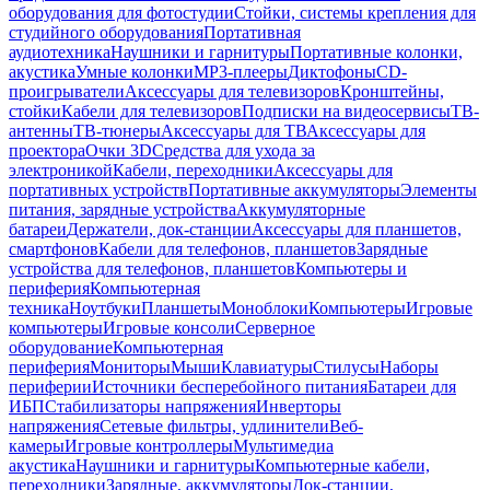
оборудования для фотостудии
Стойки, системы крепления для
студийного оборудования
Портативная
аудиотехника
Наушники и гарнитуры
Портативные колонки,
акустика
Умные колонки
MP3-плееры
Диктофоны
CD-
проигрыватели
Аксессуары для телевизоров
Кронштейны,
стойки
Кабели для телевизоров
Подписки на видеосервисы
ТВ-
антенны
ТВ-тюнеры
Аксессуары для ТВ
Аксессуары для
проектора
Очки 3D
Средства для ухода за
электроникой
Кабели, переходники
Аксессуары для
портативных устройств
Портативные аккумуляторы
Элементы
питания, зарядные устройства
Аккумуляторные
батареи
Держатели, док-станции
Аксессуары для планшетов,
смартфонов
Кабели для телефонов, планшетов
Зарядные
устройства для телефонов, планшетов
Компьютеры и
периферия
Компьютерная
техника
Ноутбуки
Планшеты
Моноблоки
Компьютеры
Игровые
компьютеры
Игровые консоли
Серверное
оборудование
Компьютерная
периферия
Мониторы
Мыши
Клавиатуры
Стилусы
Наборы
периферии
Источники бесперебойного питания
Батареи для
ИБП
Стабилизаторы напряжения
Инверторы
напряжения
Сетевые фильтры, удлинители
Веб-
камеры
Игровые контроллеры
Мультимедиа
акустика
Наушники и гарнитуры
Компьютерные кабели,
переходники
Зарядные, аккумуляторы
Док-станции,