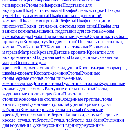
геймерские
Столы геймерские
Подставки для
ноутбуков
Шкафы и стеллажи
Шкафы
Стенки, горки
Шкафы-
купе
Шкафы-гармошки
Шкафы-пеналы для жилой
комнаты
Шкафы с витриной, буфеты
Шкафы, секции в
прихожую
Полки, стеллажи, системы хранения
Шкафы для
ванной комнаты
Вешалки, подставки для зонтов
Комоды,
тумбы
Комоды
Тумбы
Прикроватные тумбы
Обувницы, тумбы в
прихожую
Комоды, тумбы для ванной
Пеленальные столики,
комоды
Тумбы под ТВ
Комоды пластиковые
Кровати и
матрасы
Матрасы
Кровати
Детские кровати
Кроватки для
новорожденных
Надувная мебель
Наматрасники, чехлы на
матрас
Основания для
кроватей
Подматрасники
Раскладушки
Кровати-трансформеры,
шкафы-кровати
Кровати-домики
Столы
Кухонные
столы
Барные столы
Столы письменные,
компьютерные
Детские столы
Туалетные столики
Журнальные
столы
Садовые столы
Растущие столы и парты
Столы,
журнальные столики для бани
Приставные
столики
Консольные столики
Обеденные группы
Столы-
книги
Стулья
Кухонные стулья, табуреты
Барные стулья,
табуреты
Компьютерные кресла, стулья
Геймерские
кресла
Детские стулья, табуреты
Банкетки, скамьи
Садовые
кресла, стулья, табуреты
Стулья, табуреты для бани
Стульчики
для кормления
Кухня
Кухонный гарнитур
Кухонные