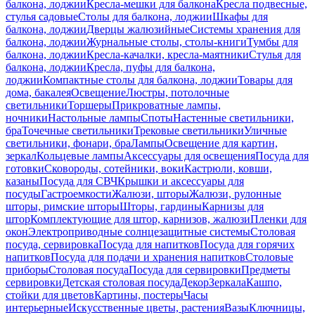
балкона, лоджии
Кресла-мешки для балкона
Кресла подвесные,
стулья садовые
Столы для балкона, лоджии
Шкафы для
балкона, лоджии
Дверцы жалюзийные
Системы хранения для
балкона, лоджии
Журнальные столы, столы-книги
Тумбы для
балкона, лоджии
Кресла-качалки, кресла-маятники
Стулья для
балкона, лоджии
Кресла, пуфы для балкона,
лоджии
Компактные столы для балкона, лоджии
Товары для
дома, бакалея
Освещение
Люстры, потолочные
светильники
Торшеры
Прикроватные лампы,
ночники
Настольные лампы
Споты
Настенные светильники,
бра
Точечные светильники
Трековые светильники
Уличные
светильники, фонари, бра
Лампы
Освещение для картин,
зеркал
Кольцевые лампы
Аксессуары для освещения
Посуда для
готовки
Сковороды, сотейники, воки
Кастрюли, ковши,
казаны
Посуда для СВЧ
Крышки и аксессуары для
посуды
Гастроемкости
Жалюзи, шторы
Жалюзи, рулонные
шторы, римские шторы
Шторы, гардины
Карнизы для
штор
Комплектующие для штор, карнизов, жалюзи
Пленки для
окон
Электроприводные солнцезащитные системы
Столовая
посуда, сервировка
Посуда для напитков
Посуда для горячих
напитков
Посуда для подачи и хранения напитков
Столовые
приборы
Столовая посуда
Посуда для сервировки
Предметы
сервировки
Детская столовая посуда
Декор
Зеркала
Кашпо,
стойки для цветов
Картины, постеры
Часы
интерьерные
Искусственные цветы, растения
Вазы
Ключницы,