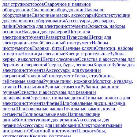
для стружкоотсосов
Сварочное и паяльное
оборудование
Сварочное оборудование
Паяльное
оборудование
Сварочные маски, аксессуары
Комплектующие
для сварочного оборудования
Аксессуары для сварки,
пайки
Оснастка для электроинструмента
Оснастка, наборы
оснастки
Насадки для граверов
Щетки для
электроинструмента
Развертки
Пуансоны
Щетки для
электродвигателей
Слесарный инструмент
Наборы
инструментов
Головки, биты
Гаечные ключи
Отвертки, наборы
отверток
Ножницы слесарные
Клещи строительные
Зубила,
керны, выколотки
Щетки слесарные
Оснастка и аксессуары для
бурения и сверления
Сверла, буры, зенкеры
Коронки
Зубила для
электроинструмента
Аксессуары для бурения и
сверления
Столярный инструмент
Тиски, струбцины,
гейферные зажимы
Ручные пилы, ножовки
Молотки, кувалды,
киянки
Напильники
Ручные стамески
Рубанки, рашпили
ручные
Оснастка и аксессуары для резания и
шлифования
Отрезные, пильные диски
Пильные полотна для
электроинструмента
Фрезы
Шлифовальные диски, насадки,
листы
Шлифовальные чашки
Точильные камни, круги,
сегменты
Полировальные валы
Направляющие
шины
Комплектующие для резания
Аксессуары для
резания
Аксессуары для шлифования
Электромонтажный
инструмент
Обжимной инструмент
Плоскогубцы,
круглогубцы
Кусачки, болторезы,