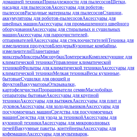
домашней техники
Принадлежности для пылесосов
Щетки,
насадки для пылесосов
Аксессуары для роботов-
пылесосов
Расходные материалы для пылесосов
Станции,
аккумуляторы для роботов-пылесосов
Аксессуары для
швейных машин
Аксессуары для промышленного швейного
оборудования
Аксессуары для стиральных и сушильных
машин
Аксессуары для пароочистителей,
отпаривателей
Аксессуары для стеклоочистителей
Техника для
измельчения продуктов
Блендеры
Кухонные комбайны,
измельчители
Планетарные
миксеры
Миксеры
Мясорубки
Ломтерезки
Комплектующие для
климатической техники
Управление климатической
техникой
Фильтры для климатической техники
Аксессуары для
климатической техники
Мелкая техника
Весы кухонные,
бытовые
Сушилки для овощей и
фруктов
Вакууматоры
Открывалки,
картофелечистки
Проращиватели семян
Маслобойки,
сепараторы бытовые
Аксессуары для крупной
техники
Аксессуары для вытяжек
Аксессуары для плит и
духовок
Аксессуары для холодильников
Аксессуары для
посудомоечных машин
Средства для посудомоечных
машин
Средства для ухода за техникой
Аксессуары для
кухонной техники
Аксессуары для микроволновых
печей
Вакуумные пакеты, контейнеры
Аксессуары для
кофемашин
Аксессуары для мультиварок,