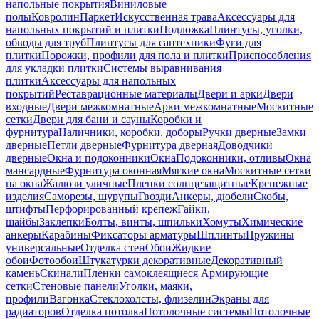
напольные покрытия
Виниловые
полы
Ковролин
Паркет
Искусственная трава
Аксессуары для
напольных покрытий и плитки
Подложка
Плинтусы, уголки,
обводы для труб
Плинтусы для сантехники
Фуги для
плитки
Порожки, профили для пола и плитки
Приспособления
для укладки плитки
Системы выравнивания
плитки
Аксессуары для напольных
покрытий
Реставрационные материалы
Двери и арки
Двери
входные
Двери межкомнатные
Арки межкомнатные
Москитные
сетки
Двери для бани и сауны
Коробки и
фурнитура
Наличники, коробки, доборы
Ручки дверные
Замки
дверные
Петли дверные
Фурнитура дверная
Доводчики
дверные
Окна и подоконники
Окна
Подоконники, отливы
Окна
мансардные
Фурнитура оконная
Мягкие окна
Москитные сетки
на окна
Жалюзи уличные
Пленки солнцезащитные
Крепежные
изделия
Саморезы, шурупы
Гвозди
Анкеры, дюбели
Скобы,
штифты
Перфорированный крепеж
Гайки,
шайбы
Заклепки
Болты, винты, шпильки
Хомуты
Химические
анкеры
Карабины
Фиксаторы арматуры
Шплинты
Пружины
универсальные
Отделка стен
Обои
Жидкие
обои
Фотообои
Штукатурки декоративные
Декоративный
камень
Скинали
Пленки самоклеящиеся
Армирующие
сетки
Стеновые панели
Уголки, маяки,
профили
Вагонка
Стеклохолсты, флизелин
Экраны для
радиаторов
Отделка потолка
Потолочные системы
Потолочные