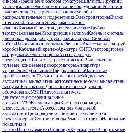
анкеры
Карабины
Фиксаторы арматуры
Шплинты
Пружины
универсальные
Электромонтажное оборудование
Розетки и
выключатели
Электрические звонки
Коробки
распределительные и подрозетники
Электропатроны
Вилки,
штепсели
Заземление
Электромонтажные
изделия
Клеммы
Средства диэлектрические
Трубки
термоусаживаемые
Изолирующие зажимы
Кабель и системы
для прокладки
Короба, трубы, металлорукав
Силовой
кабель
Наконечники, гильзы кабельные
Аксессуары для труб,
коробов
Кабельный крепеж
Арматура СИП
Электрощитовое
оборудование
Электрощиты
Аксессуары для
электрощита
Шины электротехнические
Выключатели
путевые, концевые
Трансформаторы
Аппаратура
управления
Рубильники
Предохранители
Частотные
преобразователи
Пускатели магнитные
Модульная
автоматика
Выключатели автоматические
Реле
Выключатели
нагрузки
Контакторы
Дополнительное модульное
оборудование
УЗИП
Автоматика пуска
двигателя
Дифференциальные
автоматы
УЗО
Конденсаторы
Комплексная защита
электродвигателей
Аксессуары для модульной
автоматики
Приборы учета
Счетчики газа
Счетчики
электроэнергии
Счетчики воды
Ремонт и отделка
Напольные
покрытия и
плитка
Плитка
Ламинат
Линолеум
Керамогранит
Спортивные