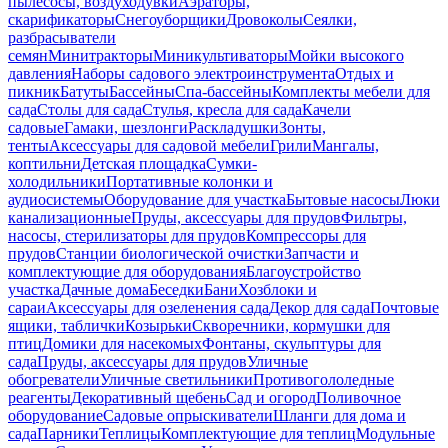
пылесосы, воздуходувки
Аэраторы,
скарификаторы
Снегоуборщики
Дровоколы
Сеялки,
разбрасыватели
семян
Минитракторы
Миникультиваторы
Мойки высокого
давления
Наборы садового электроинструмента
Отдых и
пикник
Батуты
Бассейны
Спа-бассейны
Комплекты мебели для
сада
Столы для сада
Стулья, кресла для сада
Качели
садовые
Гамаки, шезлонги
Раскладушки
Зонты,
тенты
Аксессуары для садовой мебели
Грили
Мангалы,
коптильни
Детская площадка
Сумки-
холодильники
Портативные колонки и
аудиосистемы
Оборудование для участка
Бытовые насосы
Люки
канализационные
Пруды, аксессуары для прудов
Фильтры,
насосы, стерилизаторы для прудов
Компрессоры для
прудов
Станции биологической очистки
Запчасти и
комплектующие для оборудования
Благоустройство
участка
Дачные дома
Беседки
Бани
Хозблоки и
сараи
Аксессуары для озеленения сада
Декор для сада
Почтовые
ящики, таблички
Козырьки
Скворечники, кормушки для
птиц
Домики для насекомых
Фонтаны, скульптуры для
сада
Пруды, аксессуары для прудов
Уличные
обогреватели
Уличные светильники
Противогололедные
реагенты
Декоративный щебень
Сад и огород
Поливочное
оборудование
Садовые опрыскиватели
Шланги для дома и
сада
Парники
Теплицы
Комплектующие для теплиц
Модульные