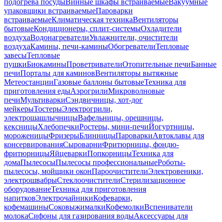
подогрева посуды
Винные шкафы встраиваемые
Вакуумные
упаковщики встраиваемые
Пароварки
встраиваемые
Климатическая техника
Вентиляторы
бытовые
Кондиционеры, сплит-системы
Охладители
воздуха
Водонагреватели
Увлажнители, очистители
воздуха
Камины, печи-камины
Обогреватели
Тепловые
завесы
Тепловые
пушки
Биокамины
Проветриватели
Отопительные печи
Банные
печи
Порталы для каминов
Вентиляторы вытяжные
Метеостанции
Газовые баллоны бытовые
Техника для
приготовления еды
Аэрогрили
Микроволновые
печи
Мультиварки
Сэндвичницы, хот-дог
мейкеры
Тостеры
Электрогрили,
электрошашлычницы
Вафельницы, орешницы,
кексницы
Хлебопечки
Ростеры, мини-печи
Йогуртницы,
мороженицы
Фризеры
Блинницы
Пароварки
Автоклавы для
консервирования
Сыроварни
Фритюрницы, фондю-
фритюрницы
Яйцеварки
Попкорницы
Техника для
дома
Пылесосы
Пылесосы профессиональные
Роботы-
пылесосы, мойщики окон
Пароочистители
Электровеники,
электрошвабры
Стеклоочистители
Стерилизационное
оборудование
Техника для приготовления
напитков
Электрочайники
Кофеварки,
кофемашины
Соковыжималки
Кофемолки
Вспениватели
молока
Сифоны для газирования воды
Аксессуары для