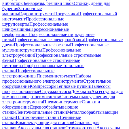
вибраторы
Бензорезы, резчики швов
Стойки, дрели для
бурения
Затирочные
машины
Гидроинструмент
Погрузчики
Профессиональный
инструмент
Профессиональные
шуруповерты
Профессиональные
шлифмашины
Профессиональные
перфораторы
Профессиональные циркулярные
пилы
Профессиональные электролобзики
Профессиональные
дрели
Профессиональные фрезеры
Профессиональные
мультиинструменты
Профессиональные
электрорубанки
Профессиональные строительные
фены
Профессиональные строительные
пистолеты
Профессиональные точильные
станки
Профессиональные
электроножницы
Пневмоинструмент
Наборы
профессионального электроинструмента
Строительное
оборудование
Компрессоры
Тепловые пушки
Пылесосы
профессиональные
Стружкоотсосы
Домкраты
Аксессуары для
компрессоров, пневмосистем
Системы пылеудаления для
электроинструмента
Пневмоинструмент
Станки и
оборудование
Деревообрабатывающие
станки
Ленточнопильные станки
Металлообрабатывающие
станки
Плиткорезные станки
Точильные
станки
Комплектующие для станков
Оснастка для
станков
Аксессуары для станков
Стружкоотсосы
Аксессуары