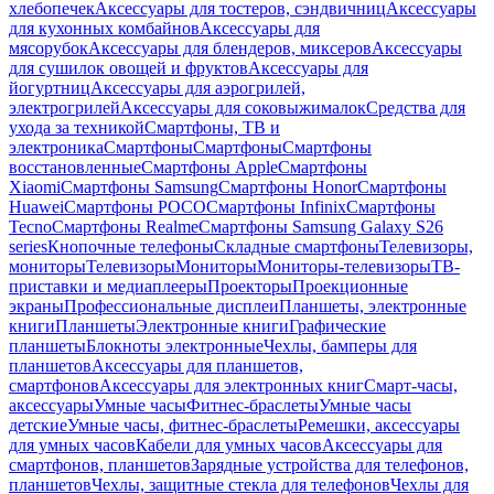
хлебопечек
Аксессуары для тостеров, сэндвичниц
Аксессуары
для кухонных комбайнов
Аксессуары для
мясорубок
Аксессуары для блендеров, миксеров
Аксессуары
для сушилок овощей и фруктов
Аксессуары для
йогуртниц
Аксессуары для аэрогрилей,
электрогрилей
Аксессуары для соковыжималок
Средства для
ухода за техникой
Смартфоны, ТВ и
электроника
Смартфоны
Смартфоны
Смартфоны
восстановленные
Смартфоны Apple
Смартфоны
Xiaomi
Смартфоны Samsung
Смартфоны Honor
Смартфоны
Huawei
Смартфоны POCO
Смартфоны Infinix
Смартфоны
Tecno
Смартфоны Realme
Смартфоны Samsung Galaxy S26
series
Кнопочные телефоны
Складные смартфоны
Телевизоры,
мониторы
Телевизоры
Мониторы
Мониторы-телевизоры
ТВ-
приставки и медиаплееры
Проекторы
Проекционные
экраны
Профессиональные дисплеи
Планшеты, электронные
книги
Планшеты
Электронные книги
Графические
планшеты
Блокноты электронные
Чехлы, бамперы для
планшетов
Аксессуары для планшетов,
смартфонов
Аксессуары для электронных книг
Смарт-часы,
аксессуары
Умные часы
Фитнес-браслеты
Умные часы
детские
Умные часы, фитнес-браслеты
Ремешки, аксессуары
для умных часов
Кабели для умных часов
Аксессуары для
смартфонов, планшетов
Зарядные устройства для телефонов,
планшетов
Чехлы, защитные стекла для телефонов
Чехлы для