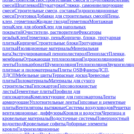
смеси
Шпатлевки
Штукатурки
Стяжки, самонивелирующие
смеси
Строительные смеси, составы
Гидроизоляционные
смеси
Грунтовки
Добавки для строительных смесей
Пены,
клеи, герметики
Жидкие гвозди
Герметики
Монтажная
пена
Клеи для обоев
Клеи для напольных
покрытий
Очистители, растворители
Фиксаторы
резьбы
Клеи
Герметики, пены
Кирпичи, блоки, тротуарная
плитка
Кирпичи
Строительные блоки
Тротуарная
плитка
Изоляционные материалы
Минеральная
вата
Экструдированный пенополистирол
Пенопласт
Пленки,
мембраны
Отражающая теплоизоляция
Гидроизоляционные
ленты
Поликарбонат
Шумоизоляция
Теплоизоляция
Звукоизоляц
плитные и пиломатериалы
Плиты OSB
Фанера
ДСП,
ЛДСП
Мебельные щиты
Террасные доски
Древесные
плиты
Пиломатериалы
Материалы для сухого
строительства
Гипсокартон
Гипсоволокнистые
листы
Цементные плиты
Профили для
гипсокартона
Комплектующие для гипсокартона
Ленты
армирующие
Уплотнительные ленты
Гипсовые и цементные
плиты
Вентиляторы вытяжные
Системы воздуховодов
Решетки
вентиляционные, диффузоры
Кровля и водосток
Черепица и
кровельные материалы
Водосточные системы
Поверхностный
водоотвод
Кровельные софиты
Доборные элементы
кровли
Гидроизоляционные