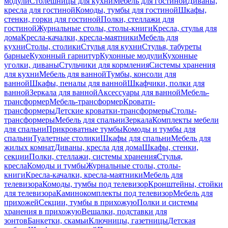
модули
Столешницы для кухни
Мебель для гостиной
Диваны,
кресла для гостиной
Комоды, тумбы для гостиной
Шкафы,
стенки, горки для гостиной
Полки, стеллажи для
гостиной
Журнальные столы, столы-книги
Кресла, стулья для
дома
Кресла-качалки, кресла-маятники
Мебель для
кухни
Столы, столики
Стулья для кухни
Стулья, табуреты
барные
Кухонный гарнитур
Кухонные модули
Кухонные
уголки, диваны
Стульчики для кормления
Системы хранения
для кухни
Мебель для ванной
Тумбы, консоли для
ванной
Шкафы, пеналы для ванной
Шкафчики, полки для
ванной
Зеркала для ванной
Аксессуары для ванной
Мебель-
трансформер
Мебель-трансформер
Кровати-
трансформеры
Детские кроватки-трансформеры
Столы-
трансформеры
Мебель для спальни
Зеркала
Комплекты мебели
для спальни
Прикроватные тумбы
Комоды и тумбы для
спальни
Туалетные столики
Шкафы для спальни
Мебель для
жилых комнат
Диваны, кресла для дома
Шкафы, стенки,
секции
Полки, стеллажи, системы хранения
Стулья,
кресла
Комоды и тумбы
Журнальные столы, столы-
книги
Кресла-качалки, кресла-маятники
Мебель для
телевизора
Комоды, тумбы под телевизор
Кронштейны, стойки
для телевизора
Каминокомплекты под телевизор
Мебель для
прихожей
Секции, тумбы в прихожую
Полки и системы
хранения в прихожую
Вешалки, подставки для
зонтов
Банкетки, скамьи
Ключницы, газетницы
Детская