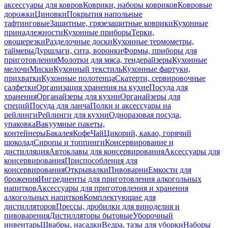
аксессуары для ковров
Коврики, наборы ковриков
Ковровые
дорожки
Циновки
Покрытия напольные
тафтинговые
Защитные, грязезащитные коврики
Кухонные
принадлежности
Кухонные приборы
Терки,
овощерезки
Разделочные доски
Кухонные термометры,
таймеры
Дуршлаги, сита, воронки
Формы, приборы для
приготовления
Молотки для мяса, тендерайзеры
Кухонные
мелочи
Миски
Кухонный текстиль
Кухонные фартуки,
прихватки
Кухонные полотенца
Скатерти, сервировочные
салфетки
Организация хранения на кухне
Посуда для
хранения
Органайзеры для кухни
Органайзеры для
специй
Посуда для ланча
Полки и аксессуары на
рейлинги
Рейлинги для кухни
Одноразовая посуда,
упаковка
Вакуумные пакеты,
контейнеры
Бакалея
Кофе
Чай
Цикорий, какао, горячий
шоколад
Сиропы и топпинги
Консервирование и
дистилляция
Автоклавы для консервирования
Аксессуары для
консервирования
Приспособления для
консервирования
Открывалки
Пивоварни
Емкости для
брожения
Ингредиенты для приготовления алкогольных
напитков
Аксессуары для приготовления и хранения
алкогольных напитков
Комплектующие для
дистилляторов
Прессы, дробилки для виноделия и
пивоварения
Дистилляторы бытовые
Уборочный
инвентарь
Швабры, насадки
Ведра, тазы для уборки
Наборы