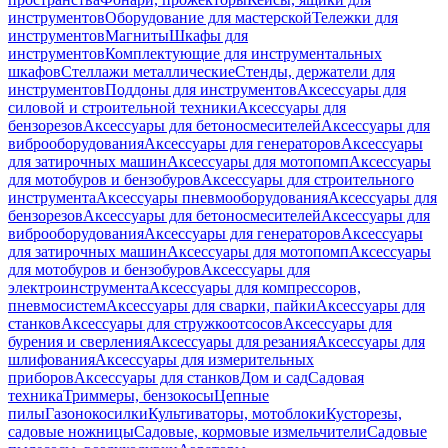
инструментов
Оборудование для мастерской
Тележки для
инструментов
Магниты
Шкафы для
инструментов
Комплектующие для инструментальных
шкафов
Стеллажи металлические
Стенды, держатели для
инструментов
Поддоны для инструментов
Аксессуары для
силовой и строительной техники
Аксессуары для
бензорезов
Аксессуары для бетоносмесителей
Аксессуары для
виброоборудования
Аксессуары для генераторов
Аксессуары
для затирочных машин
Аксессуары для мотопомп
Аксессуары
для мотобуров и бензобуров
Аксессуары для строительного
инструмента
Аксессуары пневмооборудования
Аксессуары для
бензорезов
Аксессуары для бетоносмесителей
Аксессуары для
виброоборудования
Аксессуары для генераторов
Аксессуары
для затирочных машин
Аксессуары для мотопомп
Аксессуары
для мотобуров и бензобуров
Аксессуары для
электроинструмента
Аксессуары для компрессоров,
пневмосистем
Аксессуары для сварки, пайки
Аксессуары для
станков
Аксессуары для стружкоотсосов
Аксессуары для
бурения и сверления
Аксессуары для резания
Аксессуары для
шлифования
Аксессуары для измерительных
приборов
Аксессуары для станков
Дом и сад
Садовая
техника
Триммеры, бензокосы
Цепные
пилы
Газонокосилки
Культиваторы, мотоблоки
Кусторезы,
садовые ножницы
Садовые, кормовые измельчители
Садовые