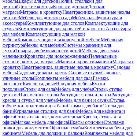
мебель
Шкафы для детской
Полки, стеллажи для
детской
Детские комоды
Кровати детские
Детские
матрасы
Матрасы в кроватку
Наматрасники, защитные чехлы
детские
Мебель для детского сада
Мебельная фурнитура и
аксессуары
Комплектующие для столов
Комплектующие для
стульев
Комплектующие для кроватей и кроваток
Аксессуары
для мебели
Комплектующие для мягкой
мебели
Комплектующие для корпусной мебели
Мебельная
фурнитура
Чехлы для мебели
Системы хранения для
кухни
Товары для безопасности детей
Мебель для самых
маленьких
Кроватки для новорожденных
Пеленальные
столики, комоды, матрасы
Манежи, кровати-манежи
Матрасы в
кроватку
Наматрасники, защитные чехлы в кроватку
Садовая
мебель
Садовые диваны, кресла
Садовые стулья
Садовые,
уличные столы
Комплекты мебели для сада
Гамаки,
шезлонги
Качели садовые
Надувная мебель
Кухни
походные
Столы для сада
Мебель для учебы
Столы, стулья
детские
Письменные столы
Растущие столы и парты
Растущие
кресла и стулья для учебы
Мебель для бани и сауны
Стулья,
табуретки, подставки для бани
Скамьи для бани
Столы для
бани
Журнальные столики для бани
Мебель для кабинета и
офиса
Столы офисные, компьютерные
Кресла, стулья для
офиса
Мягкая мебель для офиса
Шкафы офисные
Стеллажи,
полки для документов
Офисные тумбы
Комплекты мебели для
кабинета
Мебель для лоджии и балкона
Комплекты мебели для