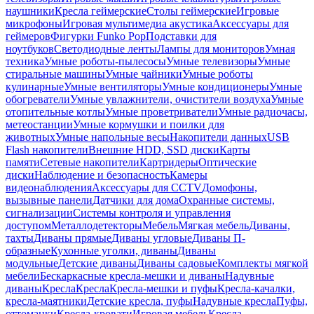
наушники
Кресла геймерские
Столы геймерские
Игровые
микрофоны
Игровая мультимедиа акустика
Аксессуары для
геймеров
Фигурки Funko Pop
Подставки для
ноутбуков
Светодиодные ленты
Лампы для мониторов
Умная
техника
Умные роботы-пылесосы
Умные телевизоры
Умные
стиральные машины
Умные чайники
Умные роботы
кулинарные
Умные вентиляторы
Умные кондиционеры
Умные
обогреватели
Умные увлажнители, очистители воздуха
Умные
отопительные котлы
Умные проветриватели
Умные радиочасы,
метеостанции
Умные кормушки и поилки для
животных
Умные напольные весы
Накопители данных
USB
Flash накопители
Внешние HDD, SSD диски
Карты
памяти
Сетевые накопители
Картридеры
Оптические
диски
Наблюдение и безопасность
Камеры
видеонаблюдения
Аксессуары для CCTV
Домофоны,
вызывные панели
Датчики для дома
Охранные системы,
сигнализации
Системы контроля и управления
доступом
Металлодетекторы
Мебель
Мягкая мебель
Диваны,
тахты
Диваны прямые
Диваны угловые
Диваны П-
образные
Кухонные уголки, диваны
Диваны
модульные
Детские диваны
Диваны садовые
Комплекты мягкой
мебели
Бескаркасные кресла-мешки и диваны
Надувные
диваны
Кресла
Кресла
Кресла-мешки и пуфы
Кресла-качалки,
кресла-маятники
Детские кресла, пуфы
Надувные кресла
Пуфы,
оттоманки
Кресла-кровати
Игровая мебель
Кресла