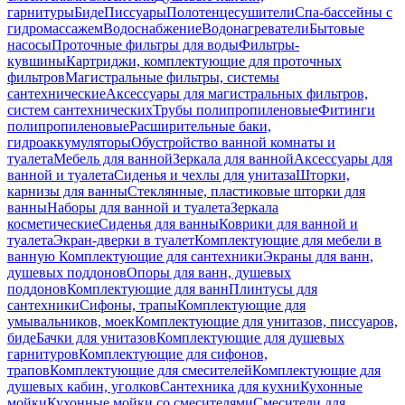
гарнитуры
Биде
Писсуары
Полотенцесушители
Спа-бассейны с
гидромассажем
Водоснабжение
Водонагреватели
Бытовые
насосы
Проточные фильтры для воды
Фильтры-
кувшины
Картриджи, комплектующие для проточных
фильтров
Магистральные фильтры, системы
сантехнические
Аксессуары для магистральных фильтров,
систем сантехнических
Трубы полипропиленовые
Фитинги
полипропиленовые
Расширительные баки,
гидроаккумуляторы
Обустройство ванной комнаты и
туалета
Мебель для ванной
Зеркала для ванной
Аксессуары для
ванной и туалета
Сиденья и чехлы для унитаза
Шторки,
карнизы для ванны
Стеклянные, пластиковые шторки для
ванны
Наборы для ванной и туалета
Зеркала
косметические
Сиденья для ванны
Коврики для ванной и
туалета
Экран-дверки в туалет
Комплектующие для мебели в
ванную
Комплектующие для сантехники
Экраны для ванн,
душевых поддонов
Опоры для ванн, душевых
поддонов
Комплектующие для ванн
Плинтусы для
сантехники
Сифоны, трапы
Комплектующие для
умывальников, моек
Комплектующие для унитазов, писсуаров,
биде
Бачки для унитазов
Комплектующие для душевых
гарнитуров
Комплектующие для сифонов,
трапов
Комплектующие для смесителей
Комплектующие для
душевых кабин, уголков
Сантехника для кухни
Кухонные
мойки
Кухонные мойки со смесителями
Смесители для