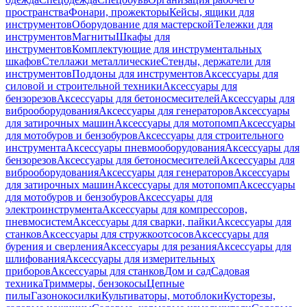
пространства
Фонари, прожекторы
Кейсы, ящики для
инструментов
Оборудование для мастерской
Тележки для
инструментов
Магниты
Шкафы для
инструментов
Комплектующие для инструментальных
шкафов
Стеллажи металлические
Стенды, держатели для
инструментов
Поддоны для инструментов
Аксессуары для
силовой и строительной техники
Аксессуары для
бензорезов
Аксессуары для бетоносмесителей
Аксессуары для
виброоборудования
Аксессуары для генераторов
Аксессуары
для затирочных машин
Аксессуары для мотопомп
Аксессуары
для мотобуров и бензобуров
Аксессуары для строительного
инструмента
Аксессуары пневмооборудования
Аксессуары для
бензорезов
Аксессуары для бетоносмесителей
Аксессуары для
виброоборудования
Аксессуары для генераторов
Аксессуары
для затирочных машин
Аксессуары для мотопомп
Аксессуары
для мотобуров и бензобуров
Аксессуары для
электроинструмента
Аксессуары для компрессоров,
пневмосистем
Аксессуары для сварки, пайки
Аксессуары для
станков
Аксессуары для стружкоотсосов
Аксессуары для
бурения и сверления
Аксессуары для резания
Аксессуары для
шлифования
Аксессуары для измерительных
приборов
Аксессуары для станков
Дом и сад
Садовая
техника
Триммеры, бензокосы
Цепные
пилы
Газонокосилки
Культиваторы, мотоблоки
Кусторезы,