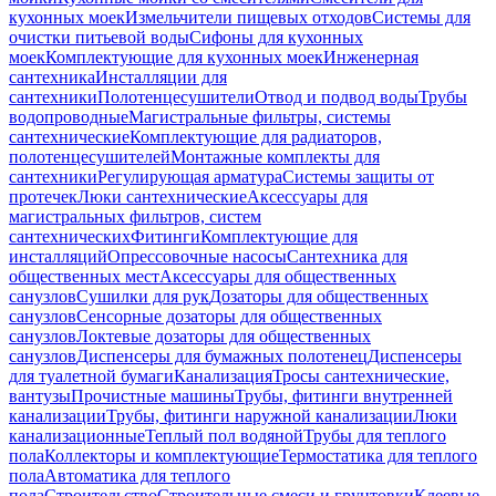
кухонных моек
Измельчители пищевых отходов
Системы для
очистки питьевой воды
Сифоны для кухонных
моек
Комплектующие для кухонных моек
Инженерная
сантехника
Инсталляции для
сантехники
Полотенцесушители
Отвод и подвод воды
Трубы
водопроводные
Магистральные фильтры, системы
сантехнические
Комплектующие для радиаторов,
полотенцесушителей
Монтажные комплекты для
сантехники
Регулирующая арматура
Системы защиты от
протечек
Люки сантехнические
Аксессуары для
магистральных фильтров, систем
сантехнических
Фитинги
Комплектующие для
инсталляций
Опрессовочные насосы
Сантехника для
общественных мест
Аксессуары для общественных
санузлов
Сушилки для рук
Дозаторы для общественных
санузлов
Сенсорные дозаторы для общественных
санузлов
Локтевые дозаторы для общественных
санузлов
Диспенсеры для бумажных полотенец
Диспенсеры
для туалетной бумаги
Канализация
Тросы сантехнические,
вантузы
Прочистные машины
Трубы, фитинги внутренней
канализации
Трубы, фитинги наружной канализации
Люки
канализационные
Теплый пол водяной
Трубы для теплого
пола
Коллекторы и комплектующие
Термостатика для теплого
пола
Автоматика для теплого
пола
Строительство
Строительные смеси и грунтовки
Клеевые