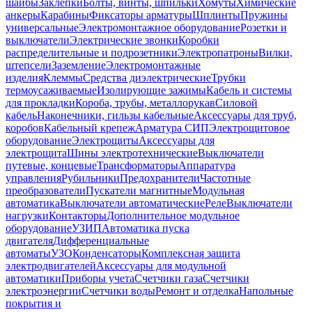
шайбы
Заклепки
Болты, винты, шпильки
Хомуты
Химические
анкеры
Карабины
Фиксаторы арматуры
Шплинты
Пружины
универсальные
Электромонтажное оборудование
Розетки и
выключатели
Электрические звонки
Коробки
распределительные и подрозетники
Электропатроны
Вилки,
штепсели
Заземление
Электромонтажные
изделия
Клеммы
Средства диэлектрические
Трубки
термоусаживаемые
Изолирующие зажимы
Кабель и системы
для прокладки
Короба, трубы, металлорукав
Силовой
кабель
Наконечники, гильзы кабельные
Аксессуары для труб,
коробов
Кабельный крепеж
Арматура СИП
Электрощитовое
оборудование
Электрощиты
Аксессуары для
электрощита
Шины электротехнические
Выключатели
путевые, концевые
Трансформаторы
Аппаратура
управления
Рубильники
Предохранители
Частотные
преобразователи
Пускатели магнитные
Модульная
автоматика
Выключатели автоматические
Реле
Выключатели
нагрузки
Контакторы
Дополнительное модульное
оборудование
УЗИП
Автоматика пуска
двигателя
Дифференциальные
автоматы
УЗО
Конденсаторы
Комплексная защита
электродвигателей
Аксессуары для модульной
автоматики
Приборы учета
Счетчики газа
Счетчики
электроэнергии
Счетчики воды
Ремонт и отделка
Напольные
покрытия и