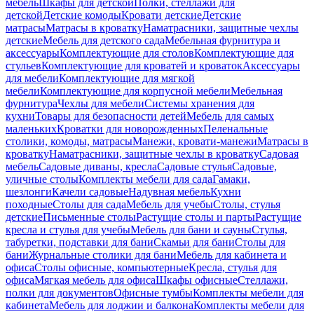
мебель
Шкафы для детской
Полки, стеллажи для
детской
Детские комоды
Кровати детские
Детские
матрасы
Матрасы в кроватку
Наматрасники, защитные чехлы
детские
Мебель для детского сада
Мебельная фурнитура и
аксессуары
Комплектующие для столов
Комплектующие для
стульев
Комплектующие для кроватей и кроваток
Аксессуары
для мебели
Комплектующие для мягкой
мебели
Комплектующие для корпусной мебели
Мебельная
фурнитура
Чехлы для мебели
Системы хранения для
кухни
Товары для безопасности детей
Мебель для самых
маленьких
Кроватки для новорожденных
Пеленальные
столики, комоды, матрасы
Манежи, кровати-манежи
Матрасы в
кроватку
Наматрасники, защитные чехлы в кроватку
Садовая
мебель
Садовые диваны, кресла
Садовые стулья
Садовые,
уличные столы
Комплекты мебели для сада
Гамаки,
шезлонги
Качели садовые
Надувная мебель
Кухни
походные
Столы для сада
Мебель для учебы
Столы, стулья
детские
Письменные столы
Растущие столы и парты
Растущие
кресла и стулья для учебы
Мебель для бани и сауны
Стулья,
табуретки, подставки для бани
Скамьи для бани
Столы для
бани
Журнальные столики для бани
Мебель для кабинета и
офиса
Столы офисные, компьютерные
Кресла, стулья для
офиса
Мягкая мебель для офиса
Шкафы офисные
Стеллажи,
полки для документов
Офисные тумбы
Комплекты мебели для
кабинета
Мебель для лоджии и балкона
Комплекты мебели для