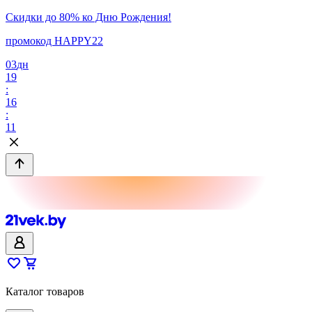
Скидки до 80% ко Дню Рождения!
промокод HAPPY22
03
дн
19
:
16
:
11
Каталог товаров