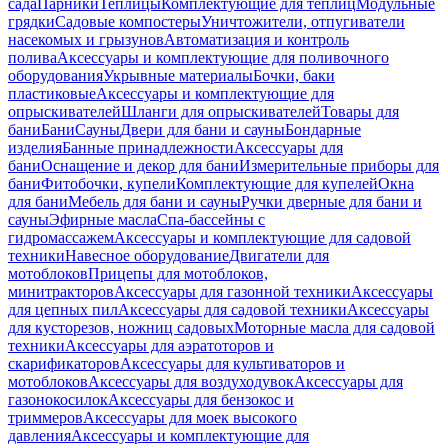
сада
Парники
Теплицы
Комплектующие для теплиц
Модульные
грядки
Садовые компостеры
Уничтожители, отпугиватели
насекомых и грызунов
Автоматизация и контроль
полива
Аксессуары и комплектующие для поливочного
оборудования
Укрывные материалы
Бочки, баки
пластиковые
Аксессуары и комплектующие для
опрыскивателей
Шланги для опрыскивателей
Товары для
бани
Бани
Сауны
Двери для бани и сауны
Бондарные
изделия
Банные принадлежности
Аксессуары для
бани
Оснащение и декор для бани
Измерительные приборы для
бани
Фитобочки, купели
Комплектующие для купелей
Окна
для бани
Мебель для бани и сауны
Ручки дверные для бани и
сауны
Эфирные масла
Спа-бассейны с
гидромассажем
Аксессуары и комплектующие для садовой
техники
Навесное оборудование
Двигатели для
мотоблоков
Прицепы для мотоблоков,
минитракторов
Аксессуары для газонной техники
Аксессуары
для цепных пил
Аксессуары для садовой техники
Аксессуары
для кусторезов, ножниц садовых
Моторные масла для садовой
техники
Аксессуары для аэратоторов и
скарификаторов
Аксессуары для культиваторов и
мотоблоков
Аксессуары для воздуходувок
Аксессуары для
газонокосилок
Аксессуары для бензокос и
триммеров
Аксессуары для моек высокого
давления
Аксессуары и комплектующие для