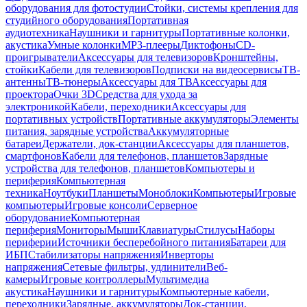
оборудования для фотостудии
Стойки, системы крепления для
студийного оборудования
Портативная
аудиотехника
Наушники и гарнитуры
Портативные колонки,
акустика
Умные колонки
MP3-плееры
Диктофоны
CD-
проигрыватели
Аксессуары для телевизоров
Кронштейны,
стойки
Кабели для телевизоров
Подписки на видеосервисы
ТВ-
антенны
ТВ-тюнеры
Аксессуары для ТВ
Аксессуары для
проектора
Очки 3D
Средства для ухода за
электроникой
Кабели, переходники
Аксессуары для
портативных устройств
Портативные аккумуляторы
Элементы
питания, зарядные устройства
Аккумуляторные
батареи
Держатели, док-станции
Аксессуары для планшетов,
смартфонов
Кабели для телефонов, планшетов
Зарядные
устройства для телефонов, планшетов
Компьютеры и
периферия
Компьютерная
техника
Ноутбуки
Планшеты
Моноблоки
Компьютеры
Игровые
компьютеры
Игровые консоли
Серверное
оборудование
Компьютерная
периферия
Мониторы
Мыши
Клавиатуры
Стилусы
Наборы
периферии
Источники бесперебойного питания
Батареи для
ИБП
Стабилизаторы напряжения
Инверторы
напряжения
Сетевые фильтры, удлинители
Веб-
камеры
Игровые контроллеры
Мультимедиа
акустика
Наушники и гарнитуры
Компьютерные кабели,
переходники
Зарядные, аккумуляторы
Док-станции,