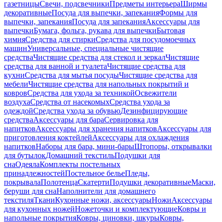
газетницы
Свечи, подсвечники
Предметы интерьера
Ширмы
декоративные
Посуда для выпечки, запекания
Формы для
выпечки, запекания
Посуда для запекания
Аксессуары для
выпечки
Бумага, фольга, рукава для выпечки
Бытовая
химия
Средства для стирки
Средства для посудомоечных
машин
Универсальные, специальные чистящие
средства
Чистящие средства для стекол и зеркал
Чистящие
средства для ванной и туалета
Чистящие средства для
кухни
Средства для мытья посуды
Чистящие средства для
мебели
Чистящие средства для напольных покрытий и
ковров
Средства для ухода за техникой
Освежители
воздуха
Средства от насекомых
Средства ухода за
одеждой
Средства ухода за обувью
Дезинфицирующие
средства
Аксессуары для бара
Сервировка для
напитков
Аксессуары для хранения напитков
Аксессуары для
приготовления коктейлей
Аксессуары для охлаждения
напитков
Наборы для бара, мини-бары
Штопоры, открывалки
для бутылок
Домашний текстиль
Подушки для
сна
Одеяла
Комплекты постельных
принадлежностей
Постельное белье
Пледы,
покрывала
Полотенца
Скатерти
Подушки декоративные
Маски,
беруши для сна
Наполнители для домашнего
текстиля
Ткани
Кухонные ножи, аксессуары
Ножи
Аксессуары
для кухонных ножей
Ножеточки и комплектующие
Ковры и
напольные покрытия
Ковры, циновки, шкуры
Ковры,