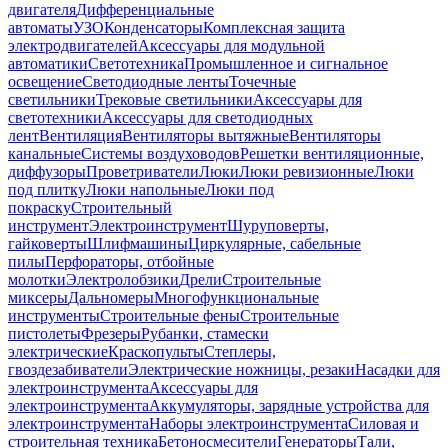
двигателя
Дифференциальные
автоматы
УЗО
Конденсаторы
Комплексная защита
электродвигателей
Аксессуары для модульной
автоматики
Светотехника
Промышленное и сигнальное
освещение
Светодиодные ленты
Точечные
светильники
Трековые светильники
Аксессуары для
светотехники
Аксессуары для светодиодных
лент
Вентиляция
Вентиляторы вытяжные
Вентиляторы
канальные
Системы воздуховодов
Решетки вентиляционные,
диффузоры
Проветриватели
Люки
Люки ревизионные
Люки
под плитку
Люки напольные
Люки под
покраску
Строительный
инструмент
Электроинструмент
Шуруповерты,
гайковерты
Шлифмашины
Циркулярные, сабельные
пилы
Перфораторы, отбойные
молотки
Электролобзики
Дрели
Строительные
миксеры
Дальномеры
Многофункциональные
инструменты
Строительные фены
Строительные
пистолеты
Фрезеры
Рубанки, стамески
электрические
Краскопульты
Степлеры,
гвоздезабиватели
Электрические ножницы, резаки
Насадки для
электроинструмента
Аксессуары для
электроинструмента
Аккумуляторы, зарядные устройства для
электроинструмента
Наборы электроинструмента
Силовая и
строительная техника
Бетоносмесители
Генераторы
Тали,