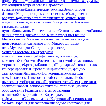
подогрева посуды
Винные шкафы встраиваемые
Вакуумные
упаковщики встраиваемые
Пароварки
встраиваемые
Климатическая техника
Вентиляторы
бытовые
Кондиционеры, сплит-системы
Охладители
воздуха
Водонагреватели
Увлажнители, очистители
воздуха
Камины, печи-камины
Обогреватели
Тепловые
завесы
Тепловые
пушки
Биокамины
Проветриватели
Отопительные печи
Банные
печи
Порталы для каминов
Вентиляторы вытяжные
Метеостанции
Газовые баллоны бытовые
Техника для
приготовления еды
Аэрогрили
Микроволновые
печи
Мультиварки
Сэндвичницы, хот-дог
мейкеры
Тостеры
Электрогрили,
электрошашлычницы
Вафельницы, орешницы,
кексницы
Хлебопечки
Ростеры, мини-печи
Йогуртницы,
мороженицы
Фризеры
Блинницы
Пароварки
Автоклавы для
консервирования
Сыроварни
Фритюрницы, фондю-
фритюрницы
Яйцеварки
Попкорницы
Техника для
дома
Пылесосы
Пылесосы профессиональные
Роботы-
пылесосы, мойщики окон
Пароочистители
Электровеники,
электрошвабры
Стеклоочистители
Стерилизационное
оборудование
Техника для приготовления
напитков
Электрочайники
Кофеварки,
кофемашины
Соковыжималки
Кофемолки
Вспениватели
молока
Сифоны для газирования воды
Аксессуары для