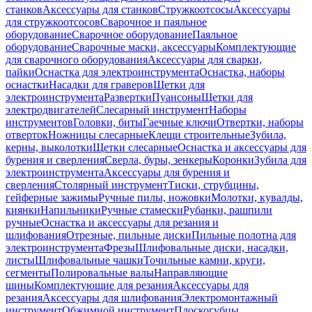
станков
Аксессуары для станков
Стружкоотсосы
Аксессуары
для стружкоотсосов
Сварочное и паяльное
оборудование
Сварочное оборудование
Паяльное
оборудование
Сварочные маски, аксессуары
Комплектующие
для сварочного оборудования
Аксессуары для сварки,
пайки
Оснастка для электроинструмента
Оснастка, наборы
оснастки
Насадки для граверов
Щетки для
электроинструмента
Развертки
Пуансоны
Щетки для
электродвигателей
Слесарный инструмент
Наборы
инструментов
Головки, биты
Гаечные ключи
Отвертки, наборы
отверток
Ножницы слесарные
Клещи строительные
Зубила,
керны, выколотки
Щетки слесарные
Оснастка и аксессуары для
бурения и сверления
Сверла, буры, зенкеры
Коронки
Зубила для
электроинструмента
Аксессуары для бурения и
сверления
Столярный инструмент
Тиски, струбцины,
гейферные зажимы
Ручные пилы, ножовки
Молотки, кувалды,
киянки
Напильники
Ручные стамески
Рубанки, рашпили
ручные
Оснастка и аксессуары для резания и
шлифования
Отрезные, пильные диски
Пильные полотна для
электроинструмента
Фрезы
Шлифовальные диски, насадки,
листы
Шлифовальные чашки
Точильные камни, круги,
сегменты
Полировальные валы
Направляющие
шины
Комплектующие для резания
Аксессуары для
резания
Аксессуары для шлифования
Электромонтажный
инструмент
Обжимной инструмент
Плоскогубцы,