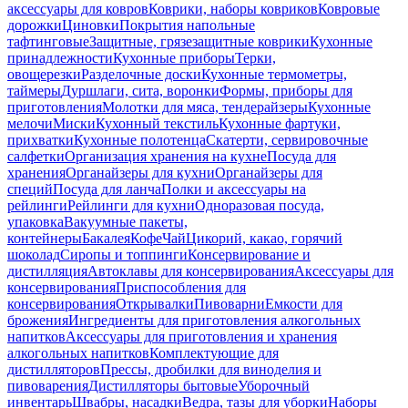
аксессуары для ковров
Коврики, наборы ковриков
Ковровые
дорожки
Циновки
Покрытия напольные
тафтинговые
Защитные, грязезащитные коврики
Кухонные
принадлежности
Кухонные приборы
Терки,
овощерезки
Разделочные доски
Кухонные термометры,
таймеры
Дуршлаги, сита, воронки
Формы, приборы для
приготовления
Молотки для мяса, тендерайзеры
Кухонные
мелочи
Миски
Кухонный текстиль
Кухонные фартуки,
прихватки
Кухонные полотенца
Скатерти, сервировочные
салфетки
Организация хранения на кухне
Посуда для
хранения
Органайзеры для кухни
Органайзеры для
специй
Посуда для ланча
Полки и аксессуары на
рейлинги
Рейлинги для кухни
Одноразовая посуда,
упаковка
Вакуумные пакеты,
контейнеры
Бакалея
Кофе
Чай
Цикорий, какао, горячий
шоколад
Сиропы и топпинги
Консервирование и
дистилляция
Автоклавы для консервирования
Аксессуары для
консервирования
Приспособления для
консервирования
Открывалки
Пивоварни
Емкости для
брожения
Ингредиенты для приготовления алкогольных
напитков
Аксессуары для приготовления и хранения
алкогольных напитков
Комплектующие для
дистилляторов
Прессы, дробилки для виноделия и
пивоварения
Дистилляторы бытовые
Уборочный
инвентарь
Швабры, насадки
Ведра, тазы для уборки
Наборы