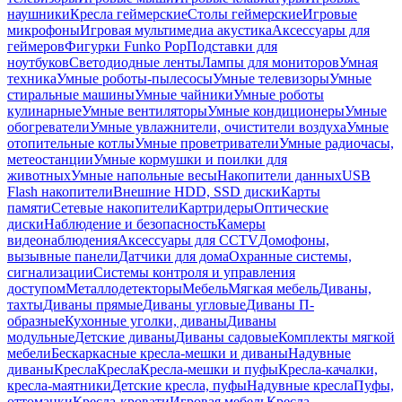
наушники
Кресла геймерские
Столы геймерские
Игровые
микрофоны
Игровая мультимедиа акустика
Аксессуары для
геймеров
Фигурки Funko Pop
Подставки для
ноутбуков
Светодиодные ленты
Лампы для мониторов
Умная
техника
Умные роботы-пылесосы
Умные телевизоры
Умные
стиральные машины
Умные чайники
Умные роботы
кулинарные
Умные вентиляторы
Умные кондиционеры
Умные
обогреватели
Умные увлажнители, очистители воздуха
Умные
отопительные котлы
Умные проветриватели
Умные радиочасы,
метеостанции
Умные кормушки и поилки для
животных
Умные напольные весы
Накопители данных
USB
Flash накопители
Внешние HDD, SSD диски
Карты
памяти
Сетевые накопители
Картридеры
Оптические
диски
Наблюдение и безопасность
Камеры
видеонаблюдения
Аксессуары для CCTV
Домофоны,
вызывные панели
Датчики для дома
Охранные системы,
сигнализации
Системы контроля и управления
доступом
Металлодетекторы
Мебель
Мягкая мебель
Диваны,
тахты
Диваны прямые
Диваны угловые
Диваны П-
образные
Кухонные уголки, диваны
Диваны
модульные
Детские диваны
Диваны садовые
Комплекты мягкой
мебели
Бескаркасные кресла-мешки и диваны
Надувные
диваны
Кресла
Кресла
Кресла-мешки и пуфы
Кресла-качалки,
кресла-маятники
Детские кресла, пуфы
Надувные кресла
Пуфы,
оттоманки
Кресла-кровати
Игровая мебель
Кресла