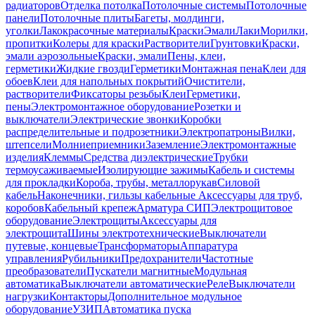
радиаторов
Отделка потолка
Потолочные системы
Потолочные
панели
Потолочные плиты
Багеты, молдинги,
уголки
Лакокрасочные материалы
Краски
Эмали
Лаки
Морилки,
пропитки
Колеры для краски
Растворители
Грунтовки
Краски,
эмали аэрозольные
Краски, эмали
Пены, клеи,
герметики
Жидкие гвозди
Герметики
Монтажная пена
Клеи для
обоев
Клеи для напольных покрытий
Очистители,
растворители
Фиксаторы резьбы
Клеи
Герметики,
пены
Электромонтажное оборудование
Розетки и
выключатели
Электрические звонки
Коробки
распределительные и подрозетники
Электропатроны
Вилки,
штепсели
Молниеприемники
Заземление
Электромонтажные
изделия
Клеммы
Средства диэлектрические
Трубки
термоусаживаемые
Изолирующие зажимы
Кабель и системы
для прокладки
Короба, трубы, металлорукав
Силовой
кабель
Наконечники, гильзы кабельные
Аксессуары для труб,
коробов
Кабельный крепеж
Арматура СИП
Электрощитовое
оборудование
Электрощиты
Аксессуары для
электрощита
Шины электротехнические
Выключатели
путевые, концевые
Трансформаторы
Аппаратура
управления
Рубильники
Предохранители
Частотные
преобразователи
Пускатели магнитные
Модульная
автоматика
Выключатели автоматические
Реле
Выключатели
нагрузки
Контакторы
Дополнительное модульное
оборудование
УЗИП
Автоматика пуска