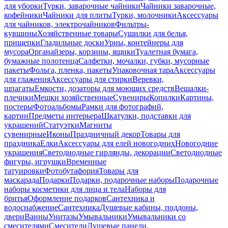
для уборки
Турки, заварочные чайники
Чайники заварочные,
кофейники
Чайники для плиты
Турки, молочники
Аксессуары
для чайников, электрочайников
Фильтры-
кувшины
Хозяйственные товары
Сушилки для белья,
прищепки
Гладильные доски
Урны, контейнеры для
мусора
Органайзеры, корзины, ящики
Туалетная бумага,
бумажные полотенца
Салфетки, мочалки, губки, мусорные
пакеты
Фольга, пленка, пакеты
Упаковочная тара
Аксессуары
для глажения
Аксессуары для стирки
Веревки,
шпагаты
Емкости, дозаторы для моющих средств
Вешалки-
плечики
Мешки хозяйственные
Сувениры
Копилки
Картины,
постеры
Фотоальбомы
Рамки для фотографий,
картин
Предметы интерьера
Шкатулки, подставки для
украшений
Статуэтки
Магниты
сувенирные
Иконы
Праздничный декор
Товары для
праздника
Елки
Аксессуары для елей новогодних
Новогодние
украшения
Светодиодные гирлянды, декорации
Светодиодные
фигуры, игрушки
Временные
татуировки
Фотобутафория
Товары для
маскарада
Подарки
Подарки, подарочные наборы
Подарочные
наборы косметики для лица и тела
Наборы для
бритья
Оформление подарков
Сантехника и
водоснабжение
Сантехника
Душевые кабины, поддоны,
двери
Ванны
Унитазы
Умывальники
Умывальники со
смесителями
Смесители
Душевые панели,