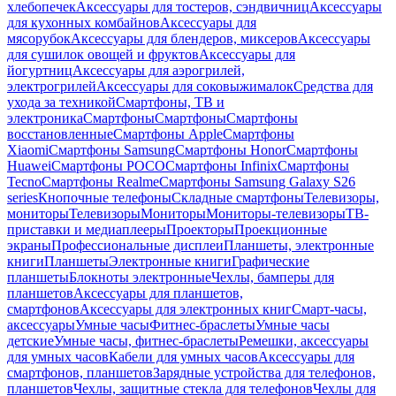
хлебопечек
Аксессуары для тостеров, сэндвичниц
Аксессуары
для кухонных комбайнов
Аксессуары для
мясорубок
Аксессуары для блендеров, миксеров
Аксессуары
для сушилок овощей и фруктов
Аксессуары для
йогуртниц
Аксессуары для аэрогрилей,
электрогрилей
Аксессуары для соковыжималок
Средства для
ухода за техникой
Смартфоны, ТВ и
электроника
Смартфоны
Смартфоны
Смартфоны
восстановленные
Смартфоны Apple
Смартфоны
Xiaomi
Смартфоны Samsung
Смартфоны Honor
Смартфоны
Huawei
Смартфоны POCO
Смартфоны Infinix
Смартфоны
Tecno
Смартфоны Realme
Смартфоны Samsung Galaxy S26
series
Кнопочные телефоны
Складные смартфоны
Телевизоры,
мониторы
Телевизоры
Мониторы
Мониторы-телевизоры
ТВ-
приставки и медиаплееры
Проекторы
Проекционные
экраны
Профессиональные дисплеи
Планшеты, электронные
книги
Планшеты
Электронные книги
Графические
планшеты
Блокноты электронные
Чехлы, бамперы для
планшетов
Аксессуары для планшетов,
смартфонов
Аксессуары для электронных книг
Смарт-часы,
аксессуары
Умные часы
Фитнес-браслеты
Умные часы
детские
Умные часы, фитнес-браслеты
Ремешки, аксессуары
для умных часов
Кабели для умных часов
Аксессуары для
смартфонов, планшетов
Зарядные устройства для телефонов,
планшетов
Чехлы, защитные стекла для телефонов
Чехлы для