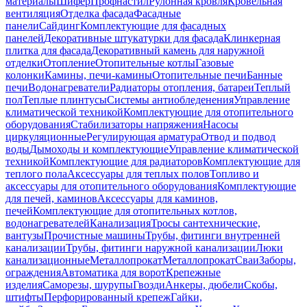
материалы
Шифер
Профнастил
Рулонная кровля
Кровельная
вентиляция
Отделка фасада
Фасадные
панели
Сайдинг
Комплектующие для фасадных
панелей
Декоративные штукатурки для фасада
Клинкерная
плитка для фасада
Декоративный камень для наружной
отделки
Отопление
Отопительные котлы
Газовые
колонки
Камины, печи-камины
Отопительные печи
Банные
печи
Водонагреватели
Радиаторы отопления, батареи
Теплый
пол
Теплые плинтусы
Системы антиобледенения
Управление
климатической техникой
Комплектующие для отопительного
оборудования
Стабилизаторы напряжения
Насосы
циркуляционные
Регулирующая арматура
Отвод и подвод
воды
Дымоходы и комплектующие
Управление климатической
техникой
Комплектующие для радиаторов
Комплектующие для
теплого пола
Аксессуары для теплых полов
Топливо и
аксессуары для отопительного оборудования
Комплектующие
для печей, каминов
Аксессуары для каминов,
печей
Комплектующие для отопительных котлов,
водонагревателей
Канализация
Тросы сантехнические,
вантузы
Прочистные машины
Трубы, фитинги внутренней
канализации
Трубы, фитинги наружной канализации
Люки
канализационные
Металлопрокат
Металлопрокат
Сваи
Заборы,
ограждения
Автоматика для ворот
Крепежные
изделия
Саморезы, шурупы
Гвозди
Анкеры, дюбели
Скобы,
штифты
Перфорированный крепеж
Гайки,