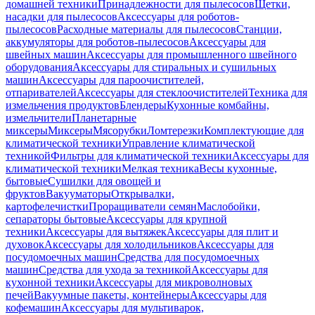
домашней техники
Принадлежности для пылесосов
Щетки,
насадки для пылесосов
Аксессуары для роботов-
пылесосов
Расходные материалы для пылесосов
Станции,
аккумуляторы для роботов-пылесосов
Аксессуары для
швейных машин
Аксессуары для промышленного швейного
оборудования
Аксессуары для стиральных и сушильных
машин
Аксессуары для пароочистителей,
отпаривателей
Аксессуары для стеклоочистителей
Техника для
измельчения продуктов
Блендеры
Кухонные комбайны,
измельчители
Планетарные
миксеры
Миксеры
Мясорубки
Ломтерезки
Комплектующие для
климатической техники
Управление климатической
техникой
Фильтры для климатической техники
Аксессуары для
климатической техники
Мелкая техника
Весы кухонные,
бытовые
Сушилки для овощей и
фруктов
Вакууматоры
Открывалки,
картофелечистки
Проращиватели семян
Маслобойки,
сепараторы бытовые
Аксессуары для крупной
техники
Аксессуары для вытяжек
Аксессуары для плит и
духовок
Аксессуары для холодильников
Аксессуары для
посудомоечных машин
Средства для посудомоечных
машин
Средства для ухода за техникой
Аксессуары для
кухонной техники
Аксессуары для микроволновых
печей
Вакуумные пакеты, контейнеры
Аксессуары для
кофемашин
Аксессуары для мультиварок,