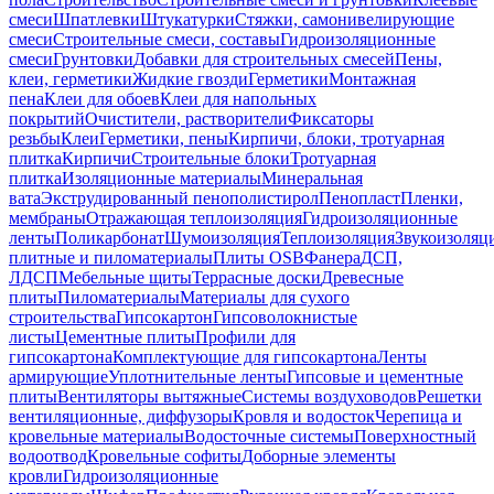
смеси
Шпатлевки
Штукатурки
Стяжки, самонивелирующие
смеси
Строительные смеси, составы
Гидроизоляционные
смеси
Грунтовки
Добавки для строительных смесей
Пены,
клеи, герметики
Жидкие гвозди
Герметики
Монтажная
пена
Клеи для обоев
Клеи для напольных
покрытий
Очистители, растворители
Фиксаторы
резьбы
Клеи
Герметики, пены
Кирпичи, блоки, тротуарная
плитка
Кирпичи
Строительные блоки
Тротуарная
плитка
Изоляционные материалы
Минеральная
вата
Экструдированный пенополистирол
Пенопласт
Пленки,
мембраны
Отражающая теплоизоляция
Гидроизоляционные
ленты
Поликарбонат
Шумоизоляция
Теплоизоляция
Звукоизоляц
плитные и пиломатериалы
Плиты OSB
Фанера
ДСП,
ЛДСП
Мебельные щиты
Террасные доски
Древесные
плиты
Пиломатериалы
Материалы для сухого
строительства
Гипсокартон
Гипсоволокнистые
листы
Цементные плиты
Профили для
гипсокартона
Комплектующие для гипсокартона
Ленты
армирующие
Уплотнительные ленты
Гипсовые и цементные
плиты
Вентиляторы вытяжные
Системы воздуховодов
Решетки
вентиляционные, диффузоры
Кровля и водосток
Черепица и
кровельные материалы
Водосточные системы
Поверхностный
водоотвод
Кровельные софиты
Доборные элементы
кровли
Гидроизоляционные