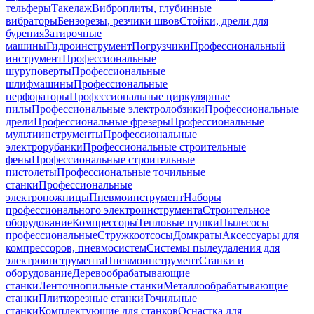
тельферы
Такелаж
Виброплиты, глубинные
вибраторы
Бензорезы, резчики швов
Стойки, дрели для
бурения
Затирочные
машины
Гидроинструмент
Погрузчики
Профессиональный
инструмент
Профессиональные
шуруповерты
Профессиональные
шлифмашины
Профессиональные
перфораторы
Профессиональные циркулярные
пилы
Профессиональные электролобзики
Профессиональные
дрели
Профессиональные фрезеры
Профессиональные
мультиинструменты
Профессиональные
электрорубанки
Профессиональные строительные
фены
Профессиональные строительные
пистолеты
Профессиональные точильные
станки
Профессиональные
электроножницы
Пневмоинструмент
Наборы
профессионального электроинструмента
Строительное
оборудование
Компрессоры
Тепловые пушки
Пылесосы
профессиональные
Стружкоотсосы
Домкраты
Аксессуары для
компрессоров, пневмосистем
Системы пылеудаления для
электроинструмента
Пневмоинструмент
Станки и
оборудование
Деревообрабатывающие
станки
Ленточнопильные станки
Металлообрабатывающие
станки
Плиткорезные станки
Точильные
станки
Комплектующие для станков
Оснастка для