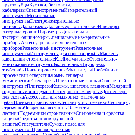
круглогубцы
Кусачки, болторезы,
кабелерезы
Специнструменты
Измерительный
инструмент
Мерительные
инструменты
Электроизмерительные
приборы
Дальномеры
Дальномеры оптические
Нивелиры,
лазерные уровни
Пирометры
Детекторы и
тестеры
Толщиномеры
Специальные измерительные
приборы
Аксессуары для измерительных
приборов
Разметочный инструмент
Разметочные
инструменты
Инструменты для нарезки резьбы
Маркеры,
карандаши строительные
Клейма ударные
Строительно-
монтажный инструмент
Заклепочники
Труборезы,
трубогибы
Ножи строительные
Мультитулы
Пробойники,
просекатели отверстий
Ломы
Степлеры
механические
Стеклорезы
Прикаточные валики
Отделочный
инструмент
Плиткорезы
Кельмы, шпатели, гладилки
Малярный,
отделочный инструмент
Скотч, ленты малярные
Диспенсеры
для скотча
Аксессуары для малярных, отделочных
работ
Пленки строительные
Лестницы и стремянки
Лестницы,
стремянки
Чердачные лестницы
Элементы
лестниц
Подъемники строительные
Спецодежда и средства
защиты
Средства индивидуальной
защиты
Огнетушители
Сумки, пояса для
инструментов
Производственная
одежда
Спецодежда
Спецобувь
Организация рабочего