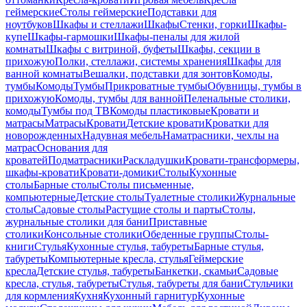
геймерские
Столы геймерские
Подставки для
ноутбуков
Шкафы и стеллажи
Шкафы
Стенки, горки
Шкафы-
купе
Шкафы-гармошки
Шкафы-пеналы для жилой
комнаты
Шкафы с витриной, буфеты
Шкафы, секции в
прихожую
Полки, стеллажи, системы хранения
Шкафы для
ванной комнаты
Вешалки, подставки для зонтов
Комоды,
тумбы
Комоды
Тумбы
Прикроватные тумбы
Обувницы, тумбы в
прихожую
Комоды, тумбы для ванной
Пеленальные столики,
комоды
Тумбы под ТВ
Комоды пластиковые
Кровати и
матрасы
Матрасы
Кровати
Детские кровати
Кроватки для
новорожденных
Надувная мебель
Наматрасники, чехлы на
матрас
Основания для
кроватей
Подматрасники
Раскладушки
Кровати-трансформеры,
шкафы-кровати
Кровати-домики
Столы
Кухонные
столы
Барные столы
Столы письменные,
компьютерные
Детские столы
Туалетные столики
Журнальные
столы
Садовые столы
Растущие столы и парты
Столы,
журнальные столики для бани
Приставные
столики
Консольные столики
Обеденные группы
Столы-
книги
Стулья
Кухонные стулья, табуреты
Барные стулья,
табуреты
Компьютерные кресла, стулья
Геймерские
кресла
Детские стулья, табуреты
Банкетки, скамьи
Садовые
кресла, стулья, табуреты
Стулья, табуреты для бани
Стульчики
для кормления
Кухня
Кухонный гарнитур
Кухонные