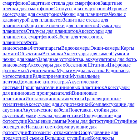
смартфонов
Защитные стекла для смартфонов
Защитные
пленки для смартфонов
Стилусы для смартфонов
Игровые
аксессуары для смартфонов
Чехлы для планшетов
Чехлы с
клавиатурой для планшетов
Защитные стекла для
планшетов
Защитные пленки для планшетов
Сумки для
планшетов
Стилусы для планшетов
Аксессуары для
планшетов, смартфонов
Кабели для телефонов,
планшетов
Фото,
видеосъемка
Фотоаппараты
Видеокамеры
Экшн-камеры
Карты
памяти
Объективы
Вспышки
Аксессуары для камер
Сумки и
чехлы для камер
Зарядные устройства, аккумуляторы для фото,
видеокамер
Аксессуары для объективов
Штативы
Цифровые
фоторамки
Аудиотехника
Мультимедиа акустика
Радиочасы,
метеостанции
Радиоприемники
Музыкальные
центры
Домашние кинотеатры
Акустические
системы
Проигрыватели виниловых пластинок
Аксессуары
для виниловых проигрывателей
Виниловые
пластинки
Инсталляционная акустика
Трансляционные
усилители
Аксессуары для аудиотехники
Комплектующие для
акустики
Акустические кабели
Подставки, стойки для
акустики
Сумки, чехлы для акустики
Оборудование для
фотостудии
Кольцевые лампы
Фоны для фотостудии
Студийное
освещение
Насадки светоформирующие для
фотостудии
Фотозонты, отражатели
Оборудование для
предметной съемки
Вспышки студийные
Комплекты