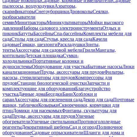
садовые ножницы
Садовые, кормовые измельчители
Садовые
пылесосы, воздуходувки
Аэраторы,
скарификаторы
Снегоуборщики
Дровоколы
Сеялки,
разбрасыватели
семян
Минитракторы
Миникультиваторы
Мойки высокого
давления
Наборы садового электроинструмента
Отдых и
пикник
Батуты
Бассейны
Спа-бассейны
Комплекты мебели для
сада
Столы для сада
Стулья, кресла для сада
Качели
садовые
Гамаки, шезлонги
Раскладушки
Зонты,
тенты
Аксессуары для садовой мебели
Грили
Мангалы,
коптильни
Детская площадка
Сумки-
холодильники
Портативные колонки и
аудиосистемы
Оборудование для участка
Бытовые насосы
Люки
канализационные
Пруды, аксессуары для прудов
Фильтры,
насосы, стерилизаторы для прудов
Компрессоры для
прудов
Станции биологической очистки
Запчасти и
комплектующие для оборудования
Благоустройство
участка
Дачные дома
Беседки
Бани
Хозблоки и
сараи
Аксессуары для озеленения сада
Декор для сада
Почтовые
ящики, таблички
Козырьки
Скворечники, кормушки для
птиц
Домики для насекомых
Фонтаны, скульптуры для
сада
Пруды, аксессуары для прудов
Уличные
обогреватели
Уличные светильники
Противогололедные
реагенты
Декоративный щебень
Сад и огород
Поливочное
оборудование
Садовые опрыскиватели
Шланги для дома и