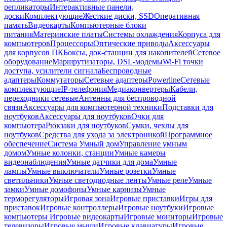
репликаторы
Интерактивные панели,
доски
Комплектующие
Жесткие диски, SSD
Оперативная
память
Видеокарты
Компьютерные блоки
питания
Материнские платы
Системы охлаждения
Корпуса для
компьютеров
Процессоры
Оптические приводы
Аксессуары
для корпусов ПК
Боксы, док-станции для накопителей
Сетевое
оборудование
Маршрутизаторы, DSL-модемы
Wi-Fi точки
доступа, усилители сигнала
Беспроводные
адаптеры
Коммутаторы
Сетевые адаптеры
Powerline
Сетевые
комплектующие
IP-телефония
Медиаконвертеры
Кабели,
переходники сетевые
Антенны для беспроводной
связи
Аксессуары для компьютерной техники
Подставки для
ноутбуков
Аксессуары для ноутбуков
Очки для
компьютера
Рюкзаки для ноутбуков
Сумки, чехлы для
ноутбуков
Средства для ухода за электроникой
Программное
обеспечение
Система Умный дом
Управление умным
домом
Умные колонки, станции
Умные камеры
видеонаблюдения
Умные датчики для дома
Умные
лампы
Умные выключатели
Умные розетки
Умные
светильники
Умные светодиодные ленты
Умные реле
Умные
замки
Умные домофоны
Умные карнизы
Умные
терморегуляторы
Игровая зона
Игровые приставки
Игры для
приставок
Игровые контроллеры
Игровые ноутбуки
Игровые
компьютеры
Игровые видеокарты
Игровые мониторы
Игровые
телевизоры
Игровые мыши
Игровые клавиатуры
Игровые