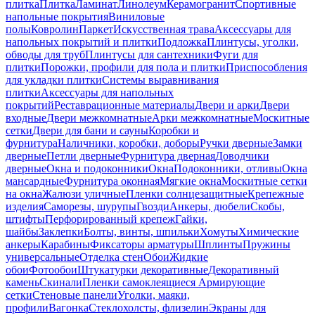
плитка
Плитка
Ламинат
Линолеум
Керамогранит
Спортивные
напольные покрытия
Виниловые
полы
Ковролин
Паркет
Искусственная трава
Аксессуары для
напольных покрытий и плитки
Подложка
Плинтусы, уголки,
обводы для труб
Плинтусы для сантехники
Фуги для
плитки
Порожки, профили для пола и плитки
Приспособления
для укладки плитки
Системы выравнивания
плитки
Аксессуары для напольных
покрытий
Реставрационные материалы
Двери и арки
Двери
входные
Двери межкомнатные
Арки межкомнатные
Москитные
сетки
Двери для бани и сауны
Коробки и
фурнитура
Наличники, коробки, доборы
Ручки дверные
Замки
дверные
Петли дверные
Фурнитура дверная
Доводчики
дверные
Окна и подоконники
Окна
Подоконники, отливы
Окна
мансардные
Фурнитура оконная
Мягкие окна
Москитные сетки
на окна
Жалюзи уличные
Пленки солнцезащитные
Крепежные
изделия
Саморезы, шурупы
Гвозди
Анкеры, дюбели
Скобы,
штифты
Перфорированный крепеж
Гайки,
шайбы
Заклепки
Болты, винты, шпильки
Хомуты
Химические
анкеры
Карабины
Фиксаторы арматуры
Шплинты
Пружины
универсальные
Отделка стен
Обои
Жидкие
обои
Фотообои
Штукатурки декоративные
Декоративный
камень
Скинали
Пленки самоклеящиеся
Армирующие
сетки
Стеновые панели
Уголки, маяки,
профили
Вагонка
Стеклохолсты, флизелин
Экраны для