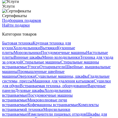
Услуги
Сертификаты
Подборщик подарков
Найти подарки
Категории товаров
Бытовая техника
Крупная техника для
кухни
Холодильники
Вытяжки
Кухонные
плиты
Морозильники
Посудомоечные машины
Настольные
плиты
Винные шкафы
Мини-холодильники
Техника для ухода
за одеждой
Стиральные машины
Стиральные машины
встраиваемые
Утюги
Отпариватели
Швейные, вышивальные
машины
Промышленные швейные
машины
Оверлоки
Сушильные машины, шкафы
Гладильные
системы, прессы
Машинки для удаления катышков
Сушилки
для обуви
Встраиваемая техника, оборудование
Варочные
панели
Духовые шкафы
Холодильники
встраиваемые
Посудомоечные машины
встраиваемые
Микроволновые печи
встраиваемые
Кофемашины встраиваемые
Комплекты
встраиваемой техники
Морозильники
встраиваемые
Измельчители пищевых отходов
Шкафы для