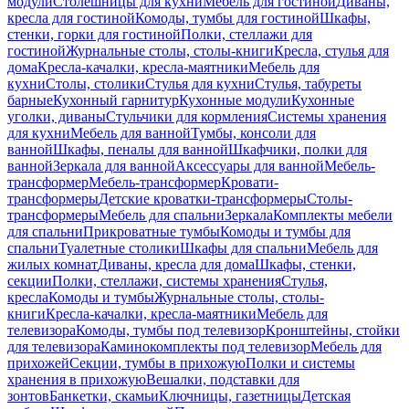
модули
Столешницы для кухни
Мебель для гостиной
Диваны,
кресла для гостиной
Комоды, тумбы для гостиной
Шкафы,
стенки, горки для гостиной
Полки, стеллажи для
гостиной
Журнальные столы, столы-книги
Кресла, стулья для
дома
Кресла-качалки, кресла-маятники
Мебель для
кухни
Столы, столики
Стулья для кухни
Стулья, табуреты
барные
Кухонный гарнитур
Кухонные модули
Кухонные
уголки, диваны
Стульчики для кормления
Системы хранения
для кухни
Мебель для ванной
Тумбы, консоли для
ванной
Шкафы, пеналы для ванной
Шкафчики, полки для
ванной
Зеркала для ванной
Аксессуары для ванной
Мебель-
трансформер
Мебель-трансформер
Кровати-
трансформеры
Детские кроватки-трансформеры
Столы-
трансформеры
Мебель для спальни
Зеркала
Комплекты мебели
для спальни
Прикроватные тумбы
Комоды и тумбы для
спальни
Туалетные столики
Шкафы для спальни
Мебель для
жилых комнат
Диваны, кресла для дома
Шкафы, стенки,
секции
Полки, стеллажи, системы хранения
Стулья,
кресла
Комоды и тумбы
Журнальные столы, столы-
книги
Кресла-качалки, кресла-маятники
Мебель для
телевизора
Комоды, тумбы под телевизор
Кронштейны, стойки
для телевизора
Каминокомплекты под телевизор
Мебель для
прихожей
Секции, тумбы в прихожую
Полки и системы
хранения в прихожую
Вешалки, подставки для
зонтов
Банкетки, скамьи
Ключницы, газетницы
Детская