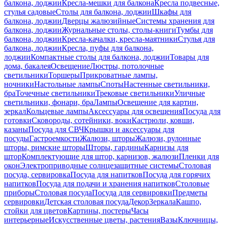
балкона, лоджии
Кресла-мешки для балкона
Кресла подвесные,
стулья садовые
Столы для балкона, лоджии
Шкафы для
балкона, лоджии
Дверцы жалюзийные
Системы хранения для
балкона, лоджии
Журнальные столы, столы-книги
Тумбы для
балкона, лоджии
Кресла-качалки, кресла-маятники
Стулья для
балкона, лоджии
Кресла, пуфы для балкона,
лоджии
Компактные столы для балкона, лоджии
Товары для
дома, бакалея
Освещение
Люстры, потолочные
светильники
Торшеры
Прикроватные лампы,
ночники
Настольные лампы
Споты
Настенные светильники,
бра
Точечные светильники
Трековые светильники
Уличные
светильники, фонари, бра
Лампы
Освещение для картин,
зеркал
Кольцевые лампы
Аксессуары для освещения
Посуда для
готовки
Сковороды, сотейники, воки
Кастрюли, ковши,
казаны
Посуда для СВЧ
Крышки и аксессуары для
посуды
Гастроемкости
Жалюзи, шторы
Жалюзи, рулонные
шторы, римские шторы
Шторы, гардины
Карнизы для
штор
Комплектующие для штор, карнизов, жалюзи
Пленки для
окон
Электроприводные солнцезащитные системы
Столовая
посуда, сервировка
Посуда для напитков
Посуда для горячих
напитков
Посуда для подачи и хранения напитков
Столовые
приборы
Столовая посуда
Посуда для сервировки
Предметы
сервировки
Детская столовая посуда
Декор
Зеркала
Кашпо,
стойки для цветов
Картины, постеры
Часы
интерьерные
Искусственные цветы, растения
Вазы
Ключницы,