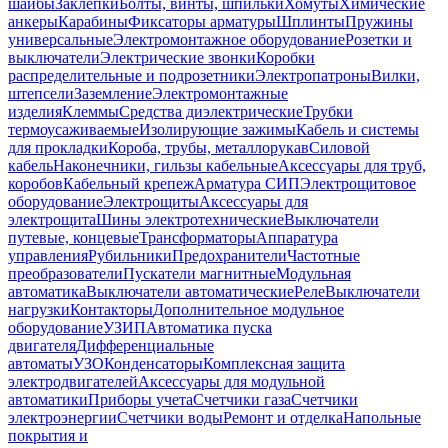
шайбы
Заклепки
Болты, винты, шпильки
Хомуты
Химические
анкеры
Карабины
Фиксаторы арматуры
Шплинты
Пружины
универсальные
Электромонтажное оборудование
Розетки и
выключатели
Электрические звонки
Коробки
распределительные и подрозетники
Электропатроны
Вилки,
штепсели
Заземление
Электромонтажные
изделия
Клеммы
Средства диэлектрические
Трубки
термоусаживаемые
Изолирующие зажимы
Кабель и системы
для прокладки
Короба, трубы, металлорукав
Силовой
кабель
Наконечники, гильзы кабельные
Аксессуары для труб,
коробов
Кабельный крепеж
Арматура СИП
Электрощитовое
оборудование
Электрощиты
Аксессуары для
электрощита
Шины электротехнические
Выключатели
путевые, концевые
Трансформаторы
Аппаратура
управления
Рубильники
Предохранители
Частотные
преобразователи
Пускатели магнитные
Модульная
автоматика
Выключатели автоматические
Реле
Выключатели
нагрузки
Контакторы
Дополнительное модульное
оборудование
УЗИП
Автоматика пуска
двигателя
Дифференциальные
автоматы
УЗО
Конденсаторы
Комплексная защита
электродвигателей
Аксессуары для модульной
автоматики
Приборы учета
Счетчики газа
Счетчики
электроэнергии
Счетчики воды
Ремонт и отделка
Напольные
покрытия и