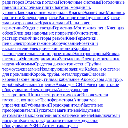
радиаторов
Отделка потолка
Потолочные системы
Потолочные
панели
Потолочные плиты
Багеты, молдинги,
уголки
Лакокрасочные материалы
Краски
Эмали
Лаки
Морилки,
пропитки
Колеры для краски
Растворители
Грунтовки
Краски,
эмали аэрозольные
Краски, эмали
Пены, клеи,
герметики
Жидкие гвозди
Герметики
Монтажная пена
Клеи для
обоев
Клеи для напольных покрытий
Очистители,
растворители
Фиксаторы резьбы
Клеи
Герметики,
пены
Электромонтажное оборудование
Розетки и
выключатели
Электрические звонки
Коробки
распределительные и подрозетники
Электропатроны
Вилки,
штепсели
Молниеприемники
Заземление
Электромонтажные
изделия
Клеммы
Средства диэлектрические
Трубки
термоусаживаемые
Изолирующие зажимы
Кабель и системы
для прокладки
Короба, трубы, металлорукав
Силовой
кабель
Наконечники, гильзы кабельные
Аксессуары для труб,
коробов
Кабельный крепеж
Арматура СИП
Электрощитовое
оборудование
Электрощиты
Аксессуары для
электрощита
Шины электротехнические
Выключатели
путевые, концевые
Трансформаторы
Аппаратура
управления
Рубильники
Предохранители
Частотные
преобразователи
Пускатели магнитные
Модульная
автоматика
Выключатели автоматические
Реле
Выключатели
нагрузки
Контакторы
Дополнительное модульное
оборудование
УЗИП
Автоматика пуска