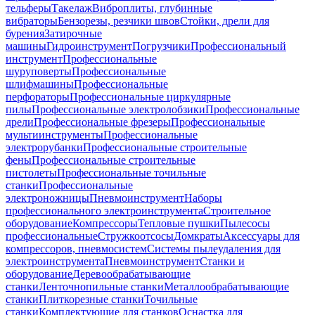
тельферы
Такелаж
Виброплиты, глубинные
вибраторы
Бензорезы, резчики швов
Стойки, дрели для
бурения
Затирочные
машины
Гидроинструмент
Погрузчики
Профессиональный
инструмент
Профессиональные
шуруповерты
Профессиональные
шлифмашины
Профессиональные
перфораторы
Профессиональные циркулярные
пилы
Профессиональные электролобзики
Профессиональные
дрели
Профессиональные фрезеры
Профессиональные
мультиинструменты
Профессиональные
электрорубанки
Профессиональные строительные
фены
Профессиональные строительные
пистолеты
Профессиональные точильные
станки
Профессиональные
электроножницы
Пневмоинструмент
Наборы
профессионального электроинструмента
Строительное
оборудование
Компрессоры
Тепловые пушки
Пылесосы
профессиональные
Стружкоотсосы
Домкраты
Аксессуары для
компрессоров, пневмосистем
Системы пылеудаления для
электроинструмента
Пневмоинструмент
Станки и
оборудование
Деревообрабатывающие
станки
Ленточнопильные станки
Металлообрабатывающие
станки
Плиткорезные станки
Точильные
станки
Комплектующие для станков
Оснастка для