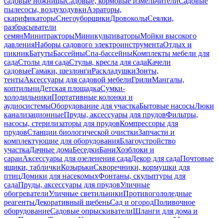
садовые ножницы
Садовые, кормовые измельчители
Садовые
пылесосы, воздуходувки
Аэраторы,
скарификаторы
Снегоуборщики
Дровоколы
Сеялки,
разбрасыватели
семян
Минитракторы
Миникультиваторы
Мойки высокого
давления
Наборы садового электроинструмента
Отдых и
пикник
Батуты
Бассейны
Спа-бассейны
Комплекты мебели для
сада
Столы для сада
Стулья, кресла для сада
Качели
садовые
Гамаки, шезлонги
Раскладушки
Зонты,
тенты
Аксессуары для садовой мебели
Грили
Мангалы,
коптильни
Детская площадка
Сумки-
холодильники
Портативные колонки и
аудиосистемы
Оборудование для участка
Бытовые насосы
Люки
канализационные
Пруды, аксессуары для прудов
Фильтры,
насосы, стерилизаторы для прудов
Компрессоры для
прудов
Станции биологической очистки
Запчасти и
комплектующие для оборудования
Благоустройство
участка
Дачные дома
Беседки
Бани
Хозблоки и
сараи
Аксессуары для озеленения сада
Декор для сада
Почтовые
ящики, таблички
Козырьки
Скворечники, кормушки для
птиц
Домики для насекомых
Фонтаны, скульптуры для
сада
Пруды, аксессуары для прудов
Уличные
обогреватели
Уличные светильники
Противогололедные
реагенты
Декоративный щебень
Сад и огород
Поливочное
оборудование
Садовые опрыскиватели
Шланги для дома и