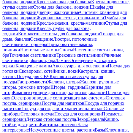
балкона, лоджии
Кресла-мешки для балкона
Кресла подвесные,
стулья садовые
Столы для балкона, лоджии
Шкафы для
балкона, лоджии
Дверцы жалюзийные
Системы хранения для
балкона, лоджии
Журнальные столы, столы-книги
Тумбы для
балкона, лоджии
Кресла-качалки, кресла-маятники
Стулья для
балкона, лоджии
Кресла, пуфы для балкона,
лоджии
Компактные столы для балкона, лоджии
Товары для
дома, бакалея
Освещение
Люстры, потолочные
светильники
Торшеры
Прикроватные лампы,
ночники
Настольные лампы
Споты
Настенные светильники,
бра
Точечные светильники
Трековые светильники
Уличные
светильники, фонари, бра
Лампы
Освещение для картин,
зеркал
Кольцевые лампы
Аксессуары для освещения
Посуда для
готовки
Сковороды, сотейники, воки
Кастрюли, ковши,
казаны
Посуда для СВЧ
Крышки и аксессуары для
посуды
Гастроемкости
Жалюзи, шторы
Жалюзи, рулонные
шторы, римские шторы
Шторы, гардины
Карнизы для
штор
Комплектующие для штор, карнизов, жалюзи
Пленки для
окон
Электроприводные солнцезащитные системы
Столовая
посуда, сервировка
Посуда для напитков
Посуда для горячих
напитков
Посуда для подачи и хранения напитков
Столовые
приборы
Столовая посуда
Посуда для сервировки
Предметы
сервировки
Детская столовая посуда
Декор
Зеркала
Кашпо,
стойки для цветов
Картины, постеры
Часы
интерьерные
Искусственные цветы, растения
Вазы
Ключницы,