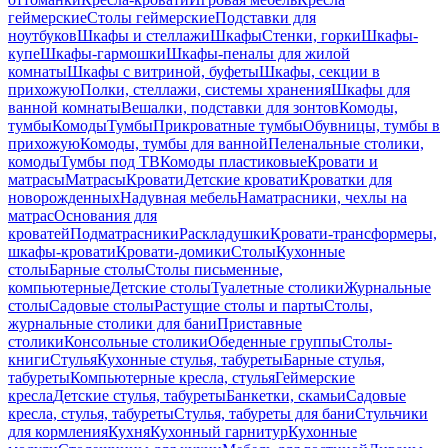
геймерские
Столы геймерские
Подставки для
ноутбуков
Шкафы и стеллажи
Шкафы
Стенки, горки
Шкафы-
купе
Шкафы-гармошки
Шкафы-пеналы для жилой
комнаты
Шкафы с витриной, буфеты
Шкафы, секции в
прихожую
Полки, стеллажи, системы хранения
Шкафы для
ванной комнаты
Вешалки, подставки для зонтов
Комоды,
тумбы
Комоды
Тумбы
Прикроватные тумбы
Обувницы, тумбы в
прихожую
Комоды, тумбы для ванной
Пеленальные столики,
комоды
Тумбы под ТВ
Комоды пластиковые
Кровати и
матрасы
Матрасы
Кровати
Детские кровати
Кроватки для
новорожденных
Надувная мебель
Наматрасники, чехлы на
матрас
Основания для
кроватей
Подматрасники
Раскладушки
Кровати-трансформеры,
шкафы-кровати
Кровати-домики
Столы
Кухонные
столы
Барные столы
Столы письменные,
компьютерные
Детские столы
Туалетные столики
Журнальные
столы
Садовые столы
Растущие столы и парты
Столы,
журнальные столики для бани
Приставные
столики
Консольные столики
Обеденные группы
Столы-
книги
Стулья
Кухонные стулья, табуреты
Барные стулья,
табуреты
Компьютерные кресла, стулья
Геймерские
кресла
Детские стулья, табуреты
Банкетки, скамьи
Садовые
кресла, стулья, табуреты
Стулья, табуреты для бани
Стульчики
для кормления
Кухня
Кухонный гарнитур
Кухонные