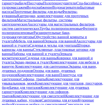
гарнитуры
Биде
Писсуары
Полотенцесушители
Спа-бассейны с
гидромассажем
Водоснабжение
Водонагреватели
Бытовые
насосы
Проточные фильтры для воды
Фильтры-
кувшины
Картриджи, комплектующие для проточных
фильтров
Магистральные фильтры, системы
сантехнические
Аксессуары для магистральных фильтров,
систем сантехнических
Трубы полипропиленовые
Фитинги
полипропиленовые
Расширительные баки,
гидроаккумуляторы
Обустройство ванной комнаты и
туалета
Мебель для ванной
Зеркала для ванной
Аксессуары для
ванной и туалета
Сиденья и чехлы для унитаза
Шторки,
карнизы для ванны
Стеклянные, пластиковые шторки для
ванны
Наборы для ванной и туалета
Зеркала
косметические
Сиденья для ванны
Коврики для ванной и
туалета
Экран-дверки в туалет
Комплектующие для мебели в
ванную
Комплектующие для сантехники
Экраны для ванн,
душевых поддонов
Опоры для ванн, душевых
поддонов
Комплектующие для ванн
Плинтусы для
сантехники
Сифоны, трапы
Комплектующие для
умывальников, моек
Комплектующие для унитазов, писсуаров,
биде
Бачки для унитазов
Комплектующие для душевых
гарнитуров
Комплектующие для сифонов,
трапов
Комплектующие для смесителей
Комплектующие для
душевых кабин, уголков
Сантехника для кухни
Кухонные
мойки
Кухонные мойки со смесителями
Смесители для