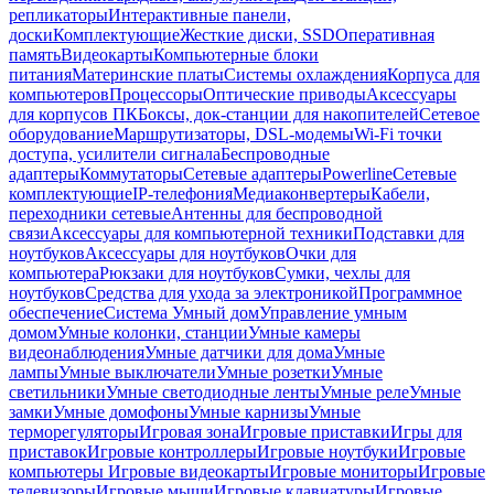
репликаторы
Интерактивные панели,
доски
Комплектующие
Жесткие диски, SSD
Оперативная
память
Видеокарты
Компьютерные блоки
питания
Материнские платы
Системы охлаждения
Корпуса для
компьютеров
Процессоры
Оптические приводы
Аксессуары
для корпусов ПК
Боксы, док-станции для накопителей
Сетевое
оборудование
Маршрутизаторы, DSL-модемы
Wi-Fi точки
доступа, усилители сигнала
Беспроводные
адаптеры
Коммутаторы
Сетевые адаптеры
Powerline
Сетевые
комплектующие
IP-телефония
Медиаконвертеры
Кабели,
переходники сетевые
Антенны для беспроводной
связи
Аксессуары для компьютерной техники
Подставки для
ноутбуков
Аксессуары для ноутбуков
Очки для
компьютера
Рюкзаки для ноутбуков
Сумки, чехлы для
ноутбуков
Средства для ухода за электроникой
Программное
обеспечение
Система Умный дом
Управление умным
домом
Умные колонки, станции
Умные камеры
видеонаблюдения
Умные датчики для дома
Умные
лампы
Умные выключатели
Умные розетки
Умные
светильники
Умные светодиодные ленты
Умные реле
Умные
замки
Умные домофоны
Умные карнизы
Умные
терморегуляторы
Игровая зона
Игровые приставки
Игры для
приставок
Игровые контроллеры
Игровые ноутбуки
Игровые
компьютеры
Игровые видеокарты
Игровые мониторы
Игровые
телевизоры
Игровые мыши
Игровые клавиатуры
Игровые