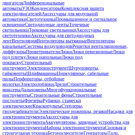
двигателя
Дифференциальные
автоматы
УЗО
Конденсаторы
Комплексная защита
электродвигателей
Аксессуары для модульной
автоматики
Светотехника
Промышленное и сигнальное
освещение
Светодиодные ленты
Точечные
светильники
Трековые светильники
Аксессуары для
светотехники
Аксессуары для светодиодных
лент
Вентиляция
Вентиляторы вытяжные
Вентиляторы
канальные
Системы воздуховодов
Решетки вентиляционные,
диффузоры
Проветриватели
Люки
Люки ревизионные
Люки
под плитку
Люки напольные
Люки под
покраску
Строительный
инструмент
Электроинструмент
Шуруповерты,
гайковерты
Шлифмашины
Циркулярные, сабельные
пилы
Перфораторы, отбойные
молотки
Электролобзики
Дрели
Строительные
миксеры
Дальномеры
Многофункциональные
инструменты
Строительные фены
Строительные
пистолеты
Фрезеры
Рубанки, стамески
электрические
Краскопульты
Степлеры,
гвоздезабиватели
Электрические ножницы, резаки
Насадки для
электроинструмента
Аксессуары для
электроинструмента
Аккумуляторы, зарядные устройства для
электроинструмента
Наборы электроинструмента
Силовая и
строительная техника
Бетоносмесители
Генераторы
Тали,