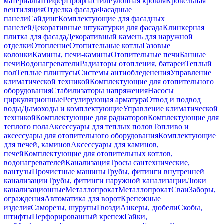
материалы
Шифер
Профнастил
Рулонная кровля
Кровельная
вентиляция
Отделка фасада
Фасадные
панели
Сайдинг
Комплектующие для фасадных
панелей
Декоративные штукатурки для фасада
Клинкерная
плитка для фасада
Декоративный камень для наружной
отделки
Отопление
Отопительные котлы
Газовые
колонки
Камины, печи-камины
Отопительные печи
Банные
печи
Водонагреватели
Радиаторы отопления, батареи
Теплый
пол
Теплые плинтусы
Системы антиобледенения
Управление
климатической техникой
Комплектующие для отопительного
оборудования
Стабилизаторы напряжения
Насосы
циркуляционные
Регулирующая арматура
Отвод и подвод
воды
Дымоходы и комплектующие
Управление климатической
техникой
Комплектующие для радиаторов
Комплектующие для
теплого пола
Аксессуары для теплых полов
Топливо и
аксессуары для отопительного оборудования
Комплектующие
для печей, каминов
Аксессуары для каминов,
печей
Комплектующие для отопительных котлов,
водонагревателей
Канализация
Тросы сантехнические,
вантузы
Прочистные машины
Трубы, фитинги внутренней
канализации
Трубы, фитинги наружной канализации
Люки
канализационные
Металлопрокат
Металлопрокат
Сваи
Заборы,
ограждения
Автоматика для ворот
Крепежные
изделия
Саморезы, шурупы
Гвозди
Анкеры, дюбели
Скобы,
штифты
Перфорированный крепеж
Гайки,