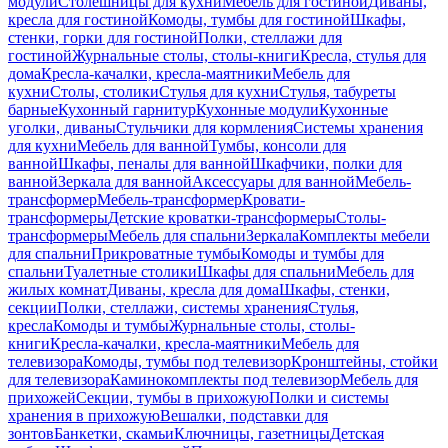
модули
Столешницы для кухни
Мебель для гостиной
Диваны,
кресла для гостиной
Комоды, тумбы для гостиной
Шкафы,
стенки, горки для гостиной
Полки, стеллажи для
гостиной
Журнальные столы, столы-книги
Кресла, стулья для
дома
Кресла-качалки, кресла-маятники
Мебель для
кухни
Столы, столики
Стулья для кухни
Стулья, табуреты
барные
Кухонный гарнитур
Кухонные модули
Кухонные
уголки, диваны
Стульчики для кормления
Системы хранения
для кухни
Мебель для ванной
Тумбы, консоли для
ванной
Шкафы, пеналы для ванной
Шкафчики, полки для
ванной
Зеркала для ванной
Аксессуары для ванной
Мебель-
трансформер
Мебель-трансформер
Кровати-
трансформеры
Детские кроватки-трансформеры
Столы-
трансформеры
Мебель для спальни
Зеркала
Комплекты мебели
для спальни
Прикроватные тумбы
Комоды и тумбы для
спальни
Туалетные столики
Шкафы для спальни
Мебель для
жилых комнат
Диваны, кресла для дома
Шкафы, стенки,
секции
Полки, стеллажи, системы хранения
Стулья,
кресла
Комоды и тумбы
Журнальные столы, столы-
книги
Кресла-качалки, кресла-маятники
Мебель для
телевизора
Комоды, тумбы под телевизор
Кронштейны, стойки
для телевизора
Каминокомплекты под телевизор
Мебель для
прихожей
Секции, тумбы в прихожую
Полки и системы
хранения в прихожую
Вешалки, подставки для
зонтов
Банкетки, скамьи
Ключницы, газетницы
Детская