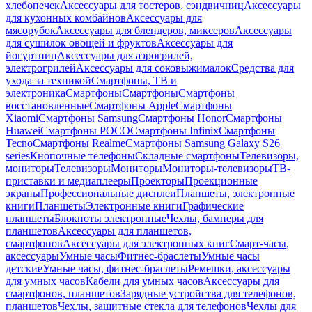
хлебопечек
Аксессуары для тостеров, сэндвичниц
Аксессуары
для кухонных комбайнов
Аксессуары для
мясорубок
Аксессуары для блендеров, миксеров
Аксессуары
для сушилок овощей и фруктов
Аксессуары для
йогуртниц
Аксессуары для аэрогрилей,
электрогрилей
Аксессуары для соковыжималок
Средства для
ухода за техникой
Смартфоны, ТВ и
электроника
Смартфоны
Смартфоны
Смартфоны
восстановленные
Смартфоны Apple
Смартфоны
Xiaomi
Смартфоны Samsung
Смартфоны Honor
Смартфоны
Huawei
Смартфоны POCO
Смартфоны Infinix
Смартфоны
Tecno
Смартфоны Realme
Смартфоны Samsung Galaxy S26
series
Кнопочные телефоны
Складные смартфоны
Телевизоры,
мониторы
Телевизоры
Мониторы
Мониторы-телевизоры
ТВ-
приставки и медиаплееры
Проекторы
Проекционные
экраны
Профессиональные дисплеи
Планшеты, электронные
книги
Планшеты
Электронные книги
Графические
планшеты
Блокноты электронные
Чехлы, бамперы для
планшетов
Аксессуары для планшетов,
смартфонов
Аксессуары для электронных книг
Смарт-часы,
аксессуары
Умные часы
Фитнес-браслеты
Умные часы
детские
Умные часы, фитнес-браслеты
Ремешки, аксессуары
для умных часов
Кабели для умных часов
Аксессуары для
смартфонов, планшетов
Зарядные устройства для телефонов,
планшетов
Чехлы, защитные стекла для телефонов
Чехлы для