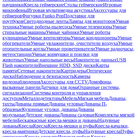
наушники
Кресла геймерские
Столы геймерские
Игровые
микрофоны
Игровая мультимедиа акустика
Аксессуары для
геймеров
Фигурки Funko Pop
Подставки для
ноутбуков
Светодиодные ленты
Лампы для мониторов
Умная
техника
Умные роботы-пылесосы
Умные телевизоры
Умные
стиральные машины
Умные чайники
Умные роботы
кулинарные
Умные вентиляторы
Умные кондиционеры
Умные
обогреватели
Умные увлажнители, очистители воздуха
Умные
отопительные котлы
Умные проветриватели
Умные радиочасы,
метеостанции
Умные кормушки и поилки для
животных
Умные напольные весы
Накопители данных
USB
Flash накопители
Внешние HDD, SSD диски
Карты
памяти
Сетевые накопители
Картридеры
Оптические
диски
Наблюдение и безопасность
Камеры
видеонаблюдения
Аксессуары для CCTV
Домофоны,
вызывные панели
Датчики для дома
Охранные системы,
сигнализации
Системы контроля и управления
доступом
Металлодетекторы
Мебель
Мягкая мебель
Диваны,
тахты
Диваны прямые
Диваны угловые
Диваны П-
образные
Кухонные уголки, диваны
Диваны
модульные
Детские диваны
Диваны садовые
Комплекты мягкой
мебели
Бескаркасные кресла-мешки и диваны
Надувные
диваны
Кресла
Кресла
Кресла-мешки и пуфы
Кресла-качалки,
кресла-маятники
Детские кресла, пуфы
Надувные кресла
Пуфы,
оттоманки
Кресла-кровати
Игровая мебель
Кресла