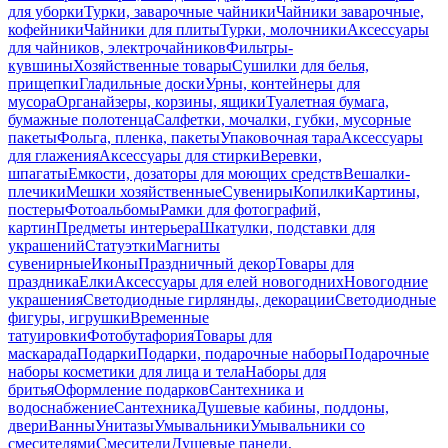
для уборки
Турки, заварочные чайники
Чайники заварочные,
кофейники
Чайники для плиты
Турки, молочники
Аксессуары
для чайников, электрочайников
Фильтры-
кувшины
Хозяйственные товары
Сушилки для белья,
прищепки
Гладильные доски
Урны, контейнеры для
мусора
Органайзеры, корзины, ящики
Туалетная бумага,
бумажные полотенца
Салфетки, мочалки, губки, мусорные
пакеты
Фольга, пленка, пакеты
Упаковочная тара
Аксессуары
для глажения
Аксессуары для стирки
Веревки,
шпагаты
Емкости, дозаторы для моющих средств
Вешалки-
плечики
Мешки хозяйственные
Сувениры
Копилки
Картины,
постеры
Фотоальбомы
Рамки для фотографий,
картин
Предметы интерьера
Шкатулки, подставки для
украшений
Статуэтки
Магниты
сувенирные
Иконы
Праздничный декор
Товары для
праздника
Елки
Аксессуары для елей новогодних
Новогодние
украшения
Светодиодные гирлянды, декорации
Светодиодные
фигуры, игрушки
Временные
татуировки
Фотобутафория
Товары для
маскарада
Подарки
Подарки, подарочные наборы
Подарочные
наборы косметики для лица и тела
Наборы для
бритья
Оформление подарков
Сантехника и
водоснабжение
Сантехника
Душевые кабины, поддоны,
двери
Ванны
Унитазы
Умывальники
Умывальники со
смесителями
Смесители
Душевые панели,