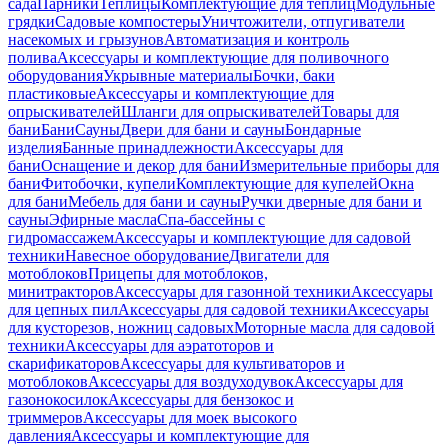
сада
Парники
Теплицы
Комплектующие для теплиц
Модульные
грядки
Садовые компостеры
Уничтожители, отпугиватели
насекомых и грызунов
Автоматизация и контроль
полива
Аксессуары и комплектующие для поливочного
оборудования
Укрывные материалы
Бочки, баки
пластиковые
Аксессуары и комплектующие для
опрыскивателей
Шланги для опрыскивателей
Товары для
бани
Бани
Сауны
Двери для бани и сауны
Бондарные
изделия
Банные принадлежности
Аксессуары для
бани
Оснащение и декор для бани
Измерительные приборы для
бани
Фитобочки, купели
Комплектующие для купелей
Окна
для бани
Мебель для бани и сауны
Ручки дверные для бани и
сауны
Эфирные масла
Спа-бассейны с
гидромассажем
Аксессуары и комплектующие для садовой
техники
Навесное оборудование
Двигатели для
мотоблоков
Прицепы для мотоблоков,
минитракторов
Аксессуары для газонной техники
Аксессуары
для цепных пил
Аксессуары для садовой техники
Аксессуары
для кусторезов, ножниц садовых
Моторные масла для садовой
техники
Аксессуары для аэратоторов и
скарификаторов
Аксессуары для культиваторов и
мотоблоков
Аксессуары для воздуходувок
Аксессуары для
газонокосилок
Аксессуары для бензокос и
триммеров
Аксессуары для моек высокого
давления
Аксессуары и комплектующие для