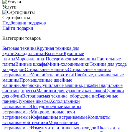
Услуги
Сертификаты
Подборщик подарков
Найти подарки
Категории товаров
Бытовая техника
Крупная техника для
кухни
Холодильники
Вытяжки
Кухонные
плиты
Морозильники
Посудомоечные машины
Настольные
плиты
Винные шкафы
Мини-холодильники
Техника для ухода
за одеждой
Стиральные машины
Стиральные машины
встраиваемые
Утюги
Отпариватели
Швейные, вышивальные
машины
Промышленные швейные
машины
Оверлоки
Сушильные машины, шкафы
Гладильные
системы, прессы
Машинки для удаления катышков
Сушилки
для обуви
Встраиваемая техника, оборудование
Варочные
панели
Духовые шкафы
Холодильники
встраиваемые
Посудомоечные машины
встраиваемые
Микроволновые печи
встраиваемые
Кофемашины встраиваемые
Комплекты
встраиваемой техники
Морозильники
встраиваемые
Измельчители пищевых отходов
Шкафы для