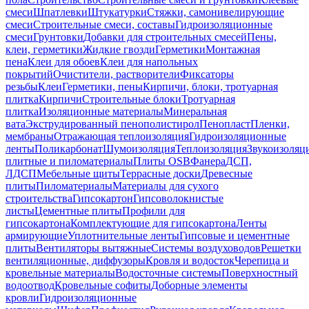
смеси
Шпатлевки
Штукатурки
Стяжки, самонивелирующие
смеси
Строительные смеси, составы
Гидроизоляционные
смеси
Грунтовки
Добавки для строительных смесей
Пены,
клеи, герметики
Жидкие гвозди
Герметики
Монтажная
пена
Клеи для обоев
Клеи для напольных
покрытий
Очистители, растворители
Фиксаторы
резьбы
Клеи
Герметики, пены
Кирпичи, блоки, тротуарная
плитка
Кирпичи
Строительные блоки
Тротуарная
плитка
Изоляционные материалы
Минеральная
вата
Экструдированный пенополистирол
Пенопласт
Пленки,
мембраны
Отражающая теплоизоляция
Гидроизоляционные
ленты
Поликарбонат
Шумоизоляция
Теплоизоляция
Звукоизоляц
плитные и пиломатериалы
Плиты OSB
Фанера
ДСП,
ЛДСП
Мебельные щиты
Террасные доски
Древесные
плиты
Пиломатериалы
Материалы для сухого
строительства
Гипсокартон
Гипсоволокнистые
листы
Цементные плиты
Профили для
гипсокартона
Комплектующие для гипсокартона
Ленты
армирующие
Уплотнительные ленты
Гипсовые и цементные
плиты
Вентиляторы вытяжные
Системы воздуховодов
Решетки
вентиляционные, диффузоры
Кровля и водосток
Черепица и
кровельные материалы
Водосточные системы
Поверхностный
водоотвод
Кровельные софиты
Доборные элементы
кровли
Гидроизоляционные