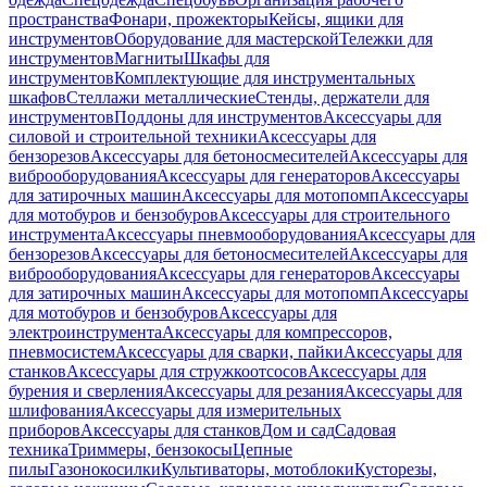
пространства
Фонари, прожекторы
Кейсы, ящики для
инструментов
Оборудование для мастерской
Тележки для
инструментов
Магниты
Шкафы для
инструментов
Комплектующие для инструментальных
шкафов
Стеллажи металлические
Стенды, держатели для
инструментов
Поддоны для инструментов
Аксессуары для
силовой и строительной техники
Аксессуары для
бензорезов
Аксессуары для бетоносмесителей
Аксессуары для
виброоборудования
Аксессуары для генераторов
Аксессуары
для затирочных машин
Аксессуары для мотопомп
Аксессуары
для мотобуров и бензобуров
Аксессуары для строительного
инструмента
Аксессуары пневмооборудования
Аксессуары для
бензорезов
Аксессуары для бетоносмесителей
Аксессуары для
виброоборудования
Аксессуары для генераторов
Аксессуары
для затирочных машин
Аксессуары для мотопомп
Аксессуары
для мотобуров и бензобуров
Аксессуары для
электроинструмента
Аксессуары для компрессоров,
пневмосистем
Аксессуары для сварки, пайки
Аксессуары для
станков
Аксессуары для стружкоотсосов
Аксессуары для
бурения и сверления
Аксессуары для резания
Аксессуары для
шлифования
Аксессуары для измерительных
приборов
Аксессуары для станков
Дом и сад
Садовая
техника
Триммеры, бензокосы
Цепные
пилы
Газонокосилки
Культиваторы, мотоблоки
Кусторезы,