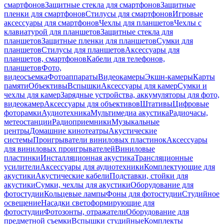
смартфонов
Защитные стекла для смартфонов
Защитные
пленки для смартфонов
Стилусы для смартфонов
Игровые
аксессуары для смартфонов
Чехлы для планшетов
Чехлы с
клавиатурой для планшетов
Защитные стекла для
планшетов
Защитные пленки для планшетов
Сумки для
планшетов
Стилусы для планшетов
Аксессуары для
планшетов, смартфонов
Кабели для телефонов,
планшетов
Фото,
видеосъемка
Фотоаппараты
Видеокамеры
Экшн-камеры
Карты
памяти
Объективы
Вспышки
Аксессуары для камер
Сумки и
чехлы для камер
Зарядные устройства, аккумуляторы для фото,
видеокамер
Аксессуары для объективов
Штативы
Цифровые
фоторамки
Аудиотехника
Мультимедиа акустика
Радиочасы,
метеостанции
Радиоприемники
Музыкальные
центры
Домашние кинотеатры
Акустические
системы
Проигрыватели виниловых пластинок
Аксессуары
для виниловых проигрывателей
Виниловые
пластинки
Инсталляционная акустика
Трансляционные
усилители
Аксессуары для аудиотехники
Комплектующие для
акустики
Акустические кабели
Подставки, стойки для
акустики
Сумки, чехлы для акустики
Оборудование для
фотостудии
Кольцевые лампы
Фоны для фотостудии
Студийное
освещение
Насадки светоформирующие для
фотостудии
Фотозонты, отражатели
Оборудование для
предметной съемки
Вспышки студийные
Комплекты