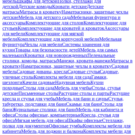
мебель
Шкафы для детской
Полки, стеллажи для
детской
Детские комоды
Кровати детские
Детские
матрасы
Матрасы в кроватку
Наматрасники, защитные чехлы
детские
Мебель для детского сада
Мебельная фурнитура и
аксессуары
Комплектующие для столов
Комплектующие для
стульев
Комплектующие для кроватей и кроваток
Аксессуары
для мебели
Комплектующие для мягкой
мебели
Комплектующие для корпусной мебели
Мебельная
фурнитура
Чехлы для мебели
Системы хранения для
кухни
Товары для безопасности детей
Мебель для самых
маленьких
Кроватки для новорожденных
Пеленальные
столики, комоды, матрасы
Манежи, кровати-манежи
Матрасы в
кроватку
Наматрасники, защитные чехлы в кроватку
Садовая
мебель
Садовые диваны, кресла
Садовые стулья
Садовые,
уличные столы
Комплекты мебели для сада
Гамаки,
шезлонги
Качели садовые
Надувная мебель
Кухни
походные
Столы для сада
Мебель для учебы
Столы, стулья
детские
Письменные столы
Растущие столы и парты
Растущие
кресла и стулья для учебы
Мебель для бани и сауны
Стулья,
табуретки, подставки для бани
Скамьи для бани
Столы для
бани
Журнальные столики для бани
Мебель для кабинета и
офиса
Столы офисные, компьютерные
Кресла, стулья для
офиса
Мягкая мебель для офиса
Шкафы офисные
Стеллажи,
полки для документов
Офисные тумбы
Комплекты мебели для
кабинета
Мебель для лоджии и балкона
Комплекты мебели для