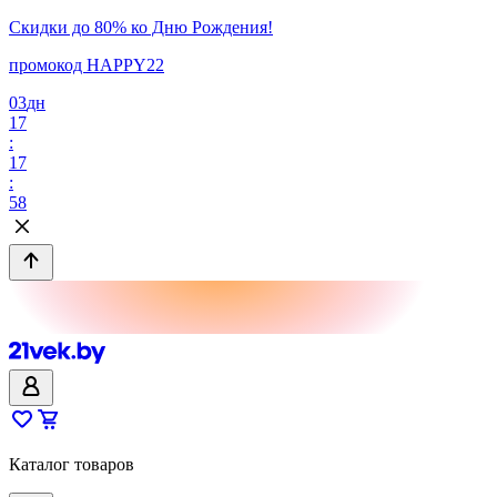
Скидки до 80% ко Дню Рождения!
промокод HAPPY22
03
дн
17
:
17
:
58
Каталог товаров