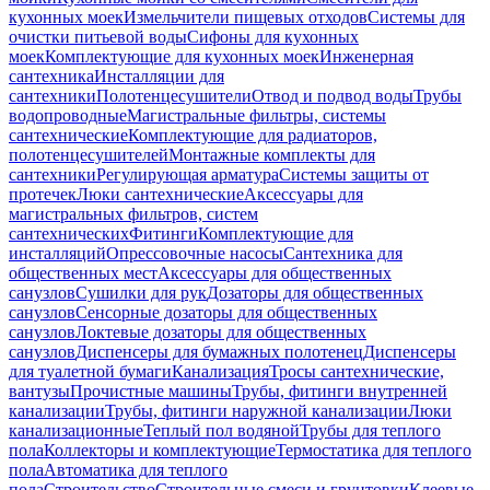
кухонных моек
Измельчители пищевых отходов
Системы для
очистки питьевой воды
Сифоны для кухонных
моек
Комплектующие для кухонных моек
Инженерная
сантехника
Инсталляции для
сантехники
Полотенцесушители
Отвод и подвод воды
Трубы
водопроводные
Магистральные фильтры, системы
сантехнические
Комплектующие для радиаторов,
полотенцесушителей
Монтажные комплекты для
сантехники
Регулирующая арматура
Системы защиты от
протечек
Люки сантехнические
Аксессуары для
магистральных фильтров, систем
сантехнических
Фитинги
Комплектующие для
инсталляций
Опрессовочные насосы
Сантехника для
общественных мест
Аксессуары для общественных
санузлов
Сушилки для рук
Дозаторы для общественных
санузлов
Сенсорные дозаторы для общественных
санузлов
Локтевые дозаторы для общественных
санузлов
Диспенсеры для бумажных полотенец
Диспенсеры
для туалетной бумаги
Канализация
Тросы сантехнические,
вантузы
Прочистные машины
Трубы, фитинги внутренней
канализации
Трубы, фитинги наружной канализации
Люки
канализационные
Теплый пол водяной
Трубы для теплого
пола
Коллекторы и комплектующие
Термостатика для теплого
пола
Автоматика для теплого
пола
Строительство
Строительные смеси и грунтовки
Клеевые