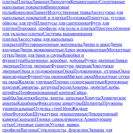
плитка
Плитка
Ламинат
Линолеум
Керамогранит
Спортивные
напольные покрытия
Виниловые
полы
Ковролин
Паркет
Искусственная трава
Аксессуары для
напольных покрытий и плитки
Подложка
Плинтусы, уголки,
обводы для труб
Плинтусы для сантехники
Фуги для
плитки
Порожки, профили для пола и плитки
Приспособления
для укладки плитки
Системы выравнивания
плитки
Аксессуары для напольных
покрытий
Реставрационные материалы
Двери и арки
Двери
входные
Двери межкомнатные
Арки межкомнатные
Москитные
сетки
Двери для бани и сауны
Коробки и
фурнитура
Наличники, коробки, доборы
Ручки дверные
Замки
дверные
Петли дверные
Фурнитура дверная
Доводчики
дверные
Окна и подоконники
Окна
Подоконники, отливы
Окна
мансардные
Фурнитура оконная
Мягкие окна
Москитные сетки
на окна
Жалюзи уличные
Пленки солнцезащитные
Крепежные
изделия
Саморезы, шурупы
Гвозди
Анкеры, дюбели
Скобы,
штифты
Перфорированный крепеж
Гайки,
шайбы
Заклепки
Болты, винты, шпильки
Хомуты
Химические
анкеры
Карабины
Фиксаторы арматуры
Шплинты
Пружины
универсальные
Отделка стен
Обои
Жидкие
обои
Фотообои
Штукатурки декоративные
Декоративный
камень
Скинали
Пленки самоклеящиеся
Армирующие
сетки
Стеновые панели
Уголки, маяки,
профили
Вагонка
Стеклохолсты, флизелин
Экраны для