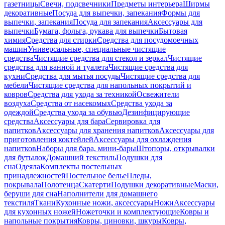
газетницы
Свечи, подсвечники
Предметы интерьера
Ширмы
декоративные
Посуда для выпечки, запекания
Формы для
выпечки, запекания
Посуда для запекания
Аксессуары для
выпечки
Бумага, фольга, рукава для выпечки
Бытовая
химия
Средства для стирки
Средства для посудомоечных
машин
Универсальные, специальные чистящие
средства
Чистящие средства для стекол и зеркал
Чистящие
средства для ванной и туалета
Чистящие средства для
кухни
Средства для мытья посуды
Чистящие средства для
мебели
Чистящие средства для напольных покрытий и
ковров
Средства для ухода за техникой
Освежители
воздуха
Средства от насекомых
Средства ухода за
одеждой
Средства ухода за обувью
Дезинфицирующие
средства
Аксессуары для бара
Сервировка для
напитков
Аксессуары для хранения напитков
Аксессуары для
приготовления коктейлей
Аксессуары для охлаждения
напитков
Наборы для бара, мини-бары
Штопоры, открывалки
для бутылок
Домашний текстиль
Подушки для
сна
Одеяла
Комплекты постельных
принадлежностей
Постельное белье
Пледы,
покрывала
Полотенца
Скатерти
Подушки декоративные
Маски,
беруши для сна
Наполнители для домашнего
текстиля
Ткани
Кухонные ножи, аксессуары
Ножи
Аксессуары
для кухонных ножей
Ножеточки и комплектующие
Ковры и
напольные покрытия
Ковры, циновки, шкуры
Ковры,