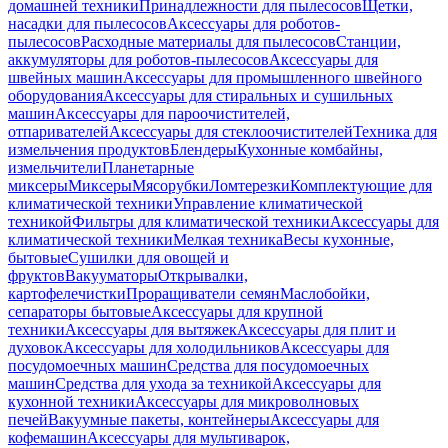
домашней техники
Принадлежности для пылесосов
Щетки,
насадки для пылесосов
Аксессуары для роботов-
пылесосов
Расходные материалы для пылесосов
Станции,
аккумуляторы для роботов-пылесосов
Аксессуары для
швейных машин
Аксессуары для промышленного швейного
оборудования
Аксессуары для стиральных и сушильных
машин
Аксессуары для пароочистителей,
отпаривателей
Аксессуары для стеклоочистителей
Техника для
измельчения продуктов
Блендеры
Кухонные комбайны,
измельчители
Планетарные
миксеры
Миксеры
Мясорубки
Ломтерезки
Комплектующие для
климатической техники
Управление климатической
техникой
Фильтры для климатической техники
Аксессуары для
климатической техники
Мелкая техника
Весы кухонные,
бытовые
Сушилки для овощей и
фруктов
Вакууматоры
Открывалки,
картофелечистки
Проращиватели семян
Маслобойки,
сепараторы бытовые
Аксессуары для крупной
техники
Аксессуары для вытяжек
Аксессуары для плит и
духовок
Аксессуары для холодильников
Аксессуары для
посудомоечных машин
Средства для посудомоечных
машин
Средства для ухода за техникой
Аксессуары для
кухонной техники
Аксессуары для микроволновых
печей
Вакуумные пакеты, контейнеры
Аксессуары для
кофемашин
Аксессуары для мультиварок,