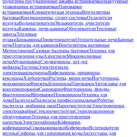
подогрева посуды
Винные шкафы встраиваемые
Вакуумные
упаковщики встраиваемые
Пароварки
встраиваемые
Климатическая техника
Вентиляторы
бытовые
Кондиционеры, сплит-системы
Охладители
воздуха
Водонагреватели
Увлажнители, очистители
воздуха
Камины, печи-камины
Обогреватели
Тепловые
завесы
Тепловые
пушки
Биокамины
Проветриватели
Отопительные печи
Банные
печи
Порталы для каминов
Вентиляторы вытяжные
Метеостанции
Газовые баллоны бытовые
Техника для
приготовления еды
Аэрогрили
Микроволновые
печи
Мультиварки
Сэндвичницы, хот-дог
мейкеры
Тостеры
Электрогрили,
электрошашлычницы
Вафельницы, орешницы,
кексницы
Хлебопечки
Ростеры, мини-печи
Йогуртницы,
мороженицы
Фризеры
Блинницы
Пароварки
Автоклавы для
консервирования
Сыроварни
Фритюрницы, фондю-
фритюрницы
Яйцеварки
Попкорницы
Техника для
дома
Пылесосы
Пылесосы профессиональные
Роботы-
пылесосы, мойщики окон
Пароочистители
Электровеники,
электрошвабры
Стеклоочистители
Стерилизационное
оборудование
Техника для приготовления
напитков
Электрочайники
Кофеварки,
кофемашины
Соковыжималки
Кофемолки
Вспениватели
молока
Сифоны для газирования воды
Аксессуары для