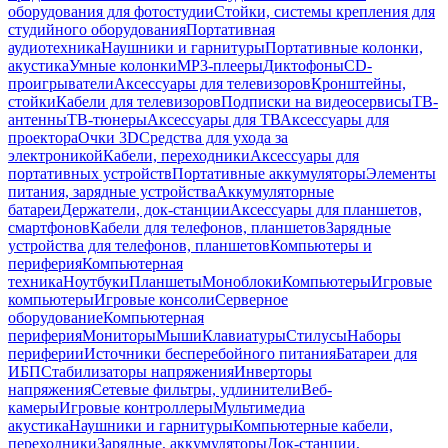
оборудования для фотостудии
Стойки, системы крепления для
студийного оборудования
Портативная
аудиотехника
Наушники и гарнитуры
Портативные колонки,
акустика
Умные колонки
MP3-плееры
Диктофоны
CD-
проигрыватели
Аксессуары для телевизоров
Кронштейны,
стойки
Кабели для телевизоров
Подписки на видеосервисы
ТВ-
антенны
ТВ-тюнеры
Аксессуары для ТВ
Аксессуары для
проектора
Очки 3D
Средства для ухода за
электроникой
Кабели, переходники
Аксессуары для
портативных устройств
Портативные аккумуляторы
Элементы
питания, зарядные устройства
Аккумуляторные
батареи
Держатели, док-станции
Аксессуары для планшетов,
смартфонов
Кабели для телефонов, планшетов
Зарядные
устройства для телефонов, планшетов
Компьютеры и
периферия
Компьютерная
техника
Ноутбуки
Планшеты
Моноблоки
Компьютеры
Игровые
компьютеры
Игровые консоли
Серверное
оборудование
Компьютерная
периферия
Мониторы
Мыши
Клавиатуры
Стилусы
Наборы
периферии
Источники бесперебойного питания
Батареи для
ИБП
Стабилизаторы напряжения
Инверторы
напряжения
Сетевые фильтры, удлинители
Веб-
камеры
Игровые контроллеры
Мультимедиа
акустика
Наушники и гарнитуры
Компьютерные кабели,
переходники
Зарядные, аккумуляторы
Док-станции,