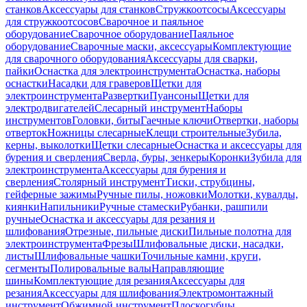
станков
Аксессуары для станков
Стружкоотсосы
Аксессуары
для стружкоотсосов
Сварочное и паяльное
оборудование
Сварочное оборудование
Паяльное
оборудование
Сварочные маски, аксессуары
Комплектующие
для сварочного оборудования
Аксессуары для сварки,
пайки
Оснастка для электроинструмента
Оснастка, наборы
оснастки
Насадки для граверов
Щетки для
электроинструмента
Развертки
Пуансоны
Щетки для
электродвигателей
Слесарный инструмент
Наборы
инструментов
Головки, биты
Гаечные ключи
Отвертки, наборы
отверток
Ножницы слесарные
Клещи строительные
Зубила,
керны, выколотки
Щетки слесарные
Оснастка и аксессуары для
бурения и сверления
Сверла, буры, зенкеры
Коронки
Зубила для
электроинструмента
Аксессуары для бурения и
сверления
Столярный инструмент
Тиски, струбцины,
гейферные зажимы
Ручные пилы, ножовки
Молотки, кувалды,
киянки
Напильники
Ручные стамески
Рубанки, рашпили
ручные
Оснастка и аксессуары для резания и
шлифования
Отрезные, пильные диски
Пильные полотна для
электроинструмента
Фрезы
Шлифовальные диски, насадки,
листы
Шлифовальные чашки
Точильные камни, круги,
сегменты
Полировальные валы
Направляющие
шины
Комплектующие для резания
Аксессуары для
резания
Аксессуары для шлифования
Электромонтажный
инструмент
Обжимной инструмент
Плоскогубцы,