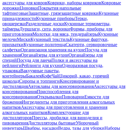
аксессуары для ковров
Коврики, наборы ковриков
Ковровые
дорожки
Циновки
Покрытия напольные
тафтинговые
Защитные, грязезащитные коврики
Кухонные
принадлежности
Кухонные приборы
Терки,
овощерезки
Разделочные доски
Кухонные термометры,
таймеры
Дуршлаги, сита, воронки
Формы, приборы для
приготовления
Молотки для мяса, тендерайзеры
Кухонные
мелочи
Миски
Кухонный текстиль
Кухонные фартуки,
прихватки
Кухонные полотенца
Скатерти, сервировочные
салфетки
Организация хранения на кухне
Посуда для
хранения
Органайзеры для кухни
Органайзеры для
специй
Посуда для ланча
Полки и аксессуары на
рейлинги
Рейлинги для кухни
Одноразовая посуда,
упаковка
Вакуумные пакеты,
контейнеры
Бакалея
Кофе
Чай
Цикорий, какао, горячий
шоколад
Сиропы и топпинги
Консервирование и
дистилляция
Автоклавы для консервирования
Аксессуары для
консервирования
Приспособления для
консервирования
Открывалки
Пивоварни
Емкости для
брожения
Ингредиенты для приготовления алкогольных
напитков
Аксессуары для приготовления и хранения
алкогольных напитков
Комплектующие для
дистилляторов
Прессы, дробилки для виноделия и
пивоварения
Дистилляторы бытовые
Уборочный
инвентарь
Швабры, насадки
Ведра, тазы для уборки
Наборы