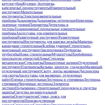
круглогубцы
Кусачки, болторезы,
кабелерезы
Специнструменты
Измерительный
инструмент
Мерительные
инструменты
Электроизмерительные
приборы
Дальномеры
Дальномеры оптические
Нивелиры,
лазерные уровни
Пирометры
Детекторы и
тестеры
Толщиномеры
Специальные измерительные
приборы
Аксессуары для измерительных
приборов
Разметочный инструмент
Разметочные
инструменты
Инструменты для нарезки резьбы
Маркеры,
карандаши строительные
Клейма ударные
Строительно-
монтажный инструмент
Заклепочники
Труборезы,
трубогибы
Ножи строительные
Мультитулы
Пробойники,
просекатели отверстий
Ломы
Степлеры
механические
Стеклорезы
Прикаточные валики
Отделочный
инструмент
Плиткорезы
Кельмы, шпатели, гладилки
Малярный,
отделочный инструмент
Скотч, ленты малярные
Диспенсеры
для скотча
Аксессуары для малярных, отделочных
работ
Пленки строительные
Лестницы и стремянки
Лестницы,
стремянки
Чердачные лестницы
Элементы
лестниц
Подъемники строительные
Спецодежда и средства
защиты
Средства индивидуальной
защиты
Огнетушители
Сумки, пояса для
инструментов
Производственная
одежда
Спецодежда
Спецобувь
Организация рабочего