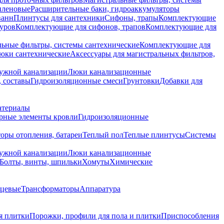
иленовые
Расширительные баки, гидроаккумуляторы
ванн
Плинтусы для сантехники
Сифоны, трапы
Комплектующие
уров
Комплектующие для сифонов, трапов
Комплектующие для
ьные фильтры, системы сантехнические
Комплектующие для
юки сантехнические
Аксессуары для магистральных фильтров,
ружной канализации
Люки канализационные
 составы
Гидроизоляционные смеси
Грунтовки
Добавки для
атериалы
рные элементы кровли
Гидроизоляционные
оры отопления, батареи
Теплый пол
Теплые плинтусы
Системы
ружной канализации
Люки канализационные
Болты, винты, шпильки
Хомуты
Химические
нцевые
Трансформаторы
Аппаратура
я плитки
Порожки, профили для пола и плитки
Приспособления