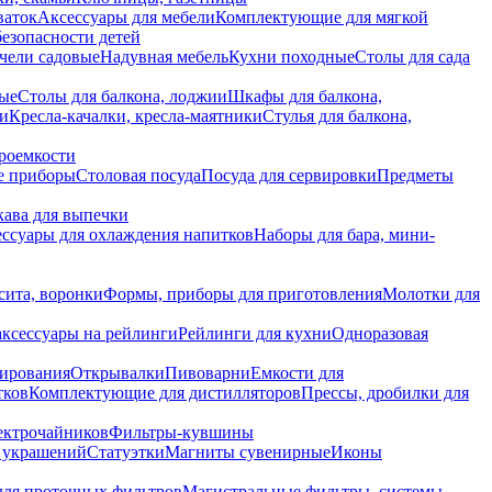
ваток
Аксессуары для мебели
Комплектующие для мягкой
безопасности детей
чели садовые
Надувная мебель
Кухни походные
Столы для сада
вые
Столы для балкона, лоджии
Шкафы для балкона,
ии
Кресла-качалки, кресла-маятники
Стулья для балкона,
роемкости
е приборы
Столовая посуда
Посуда для сервировки
Предметы
укава для выпечки
ссуары для охлаждения напитков
Наборы для бара, мини-
сита, воронки
Формы, приборы для приготовления
Молотки для
аксессуары на рейлинги
Рейлинги для кухни
Одноразовая
вирования
Открывалки
Пивоварни
Емкости для
тков
Комплектующие для дистилляторов
Прессы, дробилки для
лектрочайников
Фильтры-кувшины
я украшений
Статуэтки
Магниты сувенирные
Иконы
ля проточных фильтров
Магистральные фильтры, системы