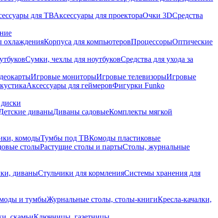
сессуары для ТВ
Аксессуары для проектора
Очки 3D
Средства
ание
 охлаждения
Корпуса для компьютеров
Процессоры
Оптические
утбуков
Сумки, чехлы для ноутбуков
Средства для ухода за
деокарты
Игровые мониторы
Игровые телевизоры
Игровые
акустика
Аксессуары для геймеров
Фигурки Funko
 диски
Детские диваны
Диваны садовые
Комплекты мягкой
ики, комоды
Тумбы под ТВ
Комоды пластиковые
довые столы
Растущие столы и парты
Столы, журнальные
ки, диваны
Стульчики для кормления
Системы хранения для
моды и тумбы
Журнальные столы, столы-книги
Кресла-качалки,
ки, скамьи
Ключницы, газетницы