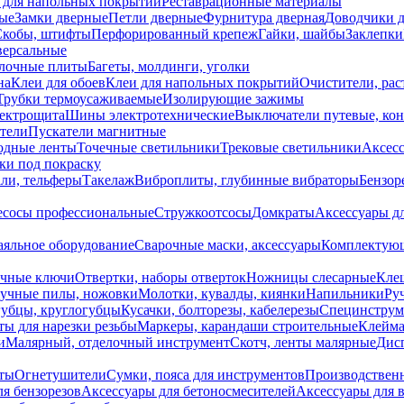
 для напольных покрытий
Реставрационные материалы
ые
Замки дверные
Петли дверные
Фурнитура дверная
Доводчики 
Скобы, штифты
Перфорированный крепеж
Гайки, шайбы
Заклепки
ерсальные
лочные плиты
Багеты, молдинги, уголки
на
Клеи для обоев
Клеи для напольных покрытий
Очистители, рас
Трубки термоусаживаемые
Изолирующие зажимы
лектрощита
Шины электротехнические
Выключатели путевые, ко
атели
Пускатели магнитные
одные ленты
Точечные светильники
Трековые светильники
Аксесс
и под покраску
ли, тельферы
Такелаж
Виброплиты, глубинные вибраторы
Бензор
сосы профессиональные
Стружкоотсосы
Домкраты
Аксессуары д
аяльное оборудование
Сварочные маски, аксессуары
Комплектующ
ечные ключи
Отвертки, наборы отверток
Ножницы слесарные
Кле
учные пилы, ножовки
Молотки, кувалды, киянки
Напильники
Ру
убцы, круглогубцы
Кусачки, болторезы, кабелерезы
Специнструм
ы для нарезки резьбы
Маркеры, карандаши строительные
Клейма
и
Малярный, отделочный инструмент
Скотч, ленты малярные
Дисп
иты
Огнетушители
Сумки, пояса для инструментов
Производствен
я бензорезов
Аксессуары для бетоносмесителей
Аксессуары для 