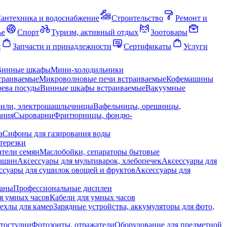
антехника и водоснабжение
Строительство
Ремонт и
ье
Спорт
Туризм, активный отдых
Зоотовары
я
Запчасти и принадлежности
Сертификаты
Услуги
Винные шкафы
Мини-холодильники
траиваемые
Микроволновые печи встраиваемые
Кофемашины
ева посуды
Винные шкафы встраиваемые
Вакуумные
рили, электрошашлычницы
Вафельницы, орешницы,
ания
Сыроварни
Фритюрницы, фондю-
а
Сифоны для газирования воды
терезки
тели семян
Маслобойки, сепараторы бытовые
машин
Аксессуары для мультиварок, хлебопечек
Аксессуары для
ссуары для сушилок овощей и фруктов
Аксессуары для
раны
Профессиональные дисплеи
я умных часов
Кабели для умных часов
ехлы для камер
Зарядные устройства, аккумуляторы для фото,
тостудии
Фотозонты, отражатели
Оборудование для предметной