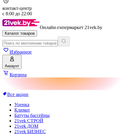
контакт-центр
с
8:00
до
22:00
Онлайн-гипермаркет 21vek.by
Каталог товаров
Избранное
Аккаунт
Корзина
Все акции
Уценка
Климат
Батуты бассейны
21vek СТРОЙ
21vek ДОМ
21vek БИЗНЕС