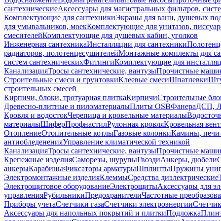
сантехнические
Аксессуары для магистральных фильтров, сист
Комплектующие для сантехники
Экраны для ванн, душевых по
для умывальников, моек
Комплектующие для унитазов, писсуар
смесителей
Комплектующие для душевых кабин, уголков
Инженерная сантехника
Инсталляции для сантехники
Полотенц
радиаторов, полотенцесушителей
Монтажные комплекты для с
систем сантехнических
Фитинги
Комплектующие для инсталля
Канализация
Тросы сантехнические, вантузы
Прочистные маши
Строительные смеси и грунтовки
Клеевые смеси
Шпатлевки
Шту
строительных смесей
Кирпичи, блоки, тротуарная плитка
Кирпичи
Строительные бло
Древесно-плитные и пиломатериалы
Плиты OSB
Фанера
ДСП, 
Кровля и водосток
Черепица и кровельные материалы
Водосточ
материалы
Шифер
Профнастил
Рулонная кровля
Кровельная вен
Отопление
Отопительные котлы
Газовые колонки
Камины, печи
антиобледенения
Управление климатической техникой
Канализация
Тросы сантехнические, вантузы
Прочистные маши
Крепежные изделия
Саморезы, шурупы
Гвозди
Анкеры, дюбели
анкеры
Карабины
Фиксаторы арматуры
Шплинты
Пружины унив
Электромонтажные изделия
Клеммы
Средства диэлектрические
Электрощитовое оборудование
Электрощиты
Аксессуары для э
управления
Рубильники
Предохранители
Частотные преобразов
Приборы учета
Счетчики газа
Счетчики электроэнергии
Счетчи
Аксессуары для напольных покрытий и плитки
Подложка
Плинт