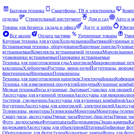
Бытовая техника
Смартфоны, ТВ и электроника
Комп
отделка
Строительный инструмент
Дом и сад
Авто и 
Товары для бизнеса, склада и офиса
Досуг и хобби
Ювели
Все акции
Оплата частями
Уцененные товары
Умны
Крупная техника для кухни
Холодильники
Вытяжки
Кухонные 
Встраиваемая техника, оборудование
Варочные панели
Духовые
встраиваемые
Комплекты встраиваемой техники
Морозильники 
упаковщики встраиваемые
Пароварки встраиваемые
Техника для приготовления еды
Аэрогрили
Микроволновые пе
кексницы
Хлебопечки
Ростеры, мини-печи
Йогуртницы, морож
фритюрницы
Яйцеварки
Попкорницы
Техника для приготовления напитков
Электрочайники
Кофевар
Техника для измельчения продуктов
Блендеры
Кухонные комбай
Мелкая техника
Весы кухонные, бытовые
Сушилки для овощей 
Аксессуары для кухонной техники
Аксессуары для микроволно
тостеров, сэндвичниц
Аксессуары для кухонных комбайнов
Акс
йогуртниц
Аксессуары для аэрогрилей, электрогрилей
Аксессуа
Телевизоры, мониторы
Телевизоры
Мониторы
Мониторы-телеви
Смарт-часы, аксессуары
Умные часы
Фитнес-браслеты
Умные ча
Фото, видеосъемка
Фотоаппараты
Видеокамеры
Экшн-камеры
Ка
видеокамер
Аксессуары для объективов
Штативы
Цифровые фот
Оборудование для фотостудии
Кольцевые лампы
Фоны для фото