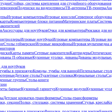
студии
Стойки, системы крепления для студийного оборудования
елевизоров
Подписки на видеосервисы
ТВ-антенны
ТВ-тюнеры
Ак
теры
Игровые компьютеры
Игровые консоли
Серверное оборудов
карты
Компьютерные блоки питания
Материнские платы
Системы
накопителей
ов
Аксессуары для ноутбуков
Очки для компьютера
Рюкзаки для но
контроллеры
Игровые ноутбуки
Игровые компьютеры
Игровые ви
ие
Столы геймерские
Игровые микрофоны
Игровая мультимедиа 
ониторов
диски
Карты памяти
Сетевые накопители
Картридеры
Оптические
иваны П-образные
Кухонные уголки, диваны
Диваны модульные
 для ноутбуков
тумбы в прихожую
Комоды, тумбы для ванной
Пеленальные стол
ьютерные
Детские столы
Туалетные столики
Журнальные столы
Са
денные группы
Столы-книги
ухни
уреты барные
Кухонный гарнитур
Кухонные модули
Кухонные угол
ры
Детские кроватки-трансформеры
Столы-трансформеры
ки, секции
Полки, стеллажи, системы хранения
Стулья, кресла
Ко
емы хранения в прихожую
Вешалки, подставки для зонтов
Банкет