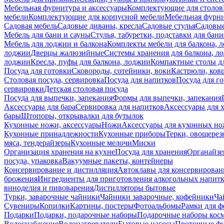
Мебельная фурнитура и аксессуары
Комплектующие для столов
мебели
Комплектующие для корпусной мебели
Мебельная фурн
Садовая мебель
Садовые диваны, кресла
Садовые стулья
Садовые
Мебель для бани и сауны
Стулья, табуретки, подставки для бани
Мебель для лоджии и балкона
Комплекты мебели для балкона, 
лоджии
Дверцы жалюзийные
Системы хранения для балкона, л
лоджии
Кресла, пуфы для балкона, лоджии
Компактные столы дл
Посуда для готовки
Сковороды, сотейники, воки
Кастрюли, ков
Столовая посуда, сервировка
Посуда для напитков
Посуда для г
сервировки
Детская столовая посуда
Посуда для выпечки, запекания
Формы для выпечки, запекания
Аксессуары для бара
Сервировка для напитков
Аксессуары для 
бары
Штопоры, открывалки для бутылок
Кухонные ножи, аксессуары
Ножи
Аксессуары для кухонных н
Кухонные принадлежности
Кухонные приборы
Терки, овощерез
мяса, тендерайзеры
Кухонные мелочи
Миски
Организация хранения на кухне
Посуда для хранения
Органайзе
посуда, упаковка
Вакуумные пакеты, контейнеры
Консервирование и дистилляция
Автоклавы для консервирован
брожения
Ингредиенты для приготовления алкогольных напит
виноделия и пивоварения
Дистилляторы бытовые
Турки, заварочные чайники
Чайники заварочные, кофейники
Ча
Сувениры
Копилки
Картины, постеры
Фотоальбомы
Рамки для ф
Подарки
Подарки, подарочные наборы
Подарочные наборы косм
Водоснабжение
Водонагреватели
Бытовые насосы
Проточные фи