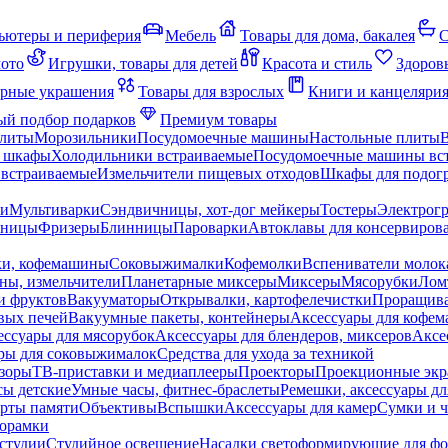
ьютеры и периферия
Мебель
Товары для дома, бакалея
С
мото
Игрушки, товары для детей
Красота и стиль
Здоров
рные украшения
Товары для взрослых
Книги и канцеляри
й подбор подарков
Премиум товары
плиты
Морозильники
Посудомоечные машины
Настольные плиты
 шкафы
Холодильники встраиваемые
Посудомоечные машины вс
встраиваемые
Измельчители пищевых отходов
Шкафы для подогр
чи
Мультиварки
Сэндвичницы, хот-дог мейкеры
Тостеры
Электрог
еницы
Фризеры
Блинницы
Пароварки
Автоклавы для консервиров
ки, кофемашины
Соковыжималки
Кофемолки
Вспениватели молок
ны, измельчители
Планетарные миксеры
Миксеры
Мясорубки
Лом
и фруктов
Вакууматоры
Открывалки, картофелечистки
Проращива
вых печей
Вакуумные пакеты, контейнеры
Аксессуары для кофе
ессуары для мясорубок
Аксессуары для блендеров, миксеров
Аксе
ры для соковыжималок
Средства для ухода за техникой
зоры
ТВ-приставки и медиаплееры
Проекторы
Проекционные эк
сы детские
Умные часы, фитнес-браслеты
Ремешки, аксессуары дл
рты памяти
Объективы
Вспышки
Аксессуары для камер
Сумки и ч
орамки
студии
Студийное освещение
Насадки светоформирующие для фо