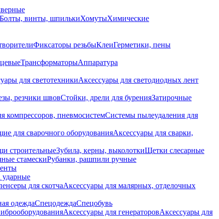
дверные
Болты, винты, шпильки
Хомуты
Химические
творители
Фиксаторы резьбы
Клеи
Герметики, пены
нцевые
Трансформаторы
Аппаратура
уары для светотехники
Аксессуары для светодиодных лент
езы, резчики швов
Стойки, дрели для бурения
Затирочные
ля компрессоров, пневмосистем
Системы пылеудаления для
ие для сварочного оборудования
Аксессуары для сварки,
щи строительные
Зубила, керны, выколотки
Щетки слесарные
чные стамески
Рубанки, рашпили ручные
енты
 ударные
енсеры для скотча
Аксессуары для малярных, отделочных
ная одежда
Спецодежда
Спецобувь
виброоборудования
Аксессуары для генераторов
Аксессуары для