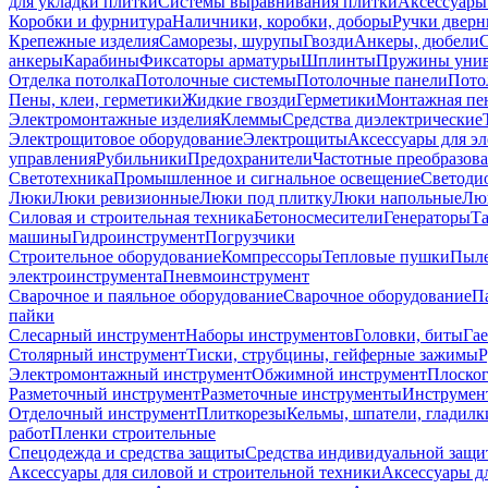
для укладки плитки
Системы выравнивания плитки
Аксессуары
Коробки и фурнитура
Наличники, коробки, доборы
Ручки дверн
Крепежные изделия
Саморезы, шурупы
Гвозди
Анкеры, дюбели
анкеры
Карабины
Фиксаторы арматуры
Шплинты
Пружины унив
Отделка потолка
Потолочные системы
Потолочные панели
Пото
Пены, клеи, герметики
Жидкие гвозди
Герметики
Монтажная пе
Электромонтажные изделия
Клеммы
Средства диэлектрические
Электрощитовое оборудование
Электрощиты
Аксессуары для э
управления
Рубильники
Предохранители
Частотные преобразов
Светотехника
Промышленное и сигнальное освещение
Светоди
Люки
Люки ревизионные
Люки под плитку
Люки напольные
Люк
Силовая и строительная техника
Бетоносмесители
Генераторы
Та
машины
Гидроинструмент
Погрузчики
Строительное оборудование
Компрессоры
Тепловые пушки
Пыле
электроинструмента
Пневмоинструмент
Сварочное и паяльное оборудование
Сварочное оборудование
П
пайки
Слесарный инструмент
Наборы инструментов
Головки, биты
Га
Столярный инструмент
Тиски, струбцины, гейферные зажимы
Р
Электромонтажный инструмент
Обжимной инструмент
Плоског
Разметочный инструмент
Разметочные инструменты
Инструмент
Отделочный инструмент
Плиткорезы
Кельмы, шпатели, гладилк
работ
Пленки строительные
Спецодежда и средства защиты
Средства индивидуальной защ
Аксессуары для силовой и строительной техники
Аксессуары дл