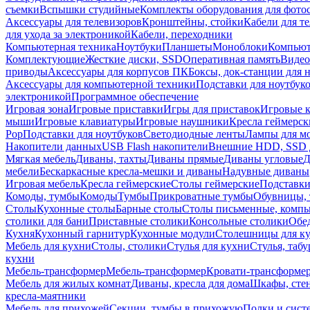
съемки
Вспышки студийные
Комплекты оборудования для фото
Аксессуары для телевизоров
Кронштейны, стойки
Кабели для т
для ухода за электроникой
Кабели, переходники
Компьютерная техника
Ноутбуки
Планшеты
Моноблоки
Компью
Комплектующие
Жесткие диски, SSD
Оперативная память
Видео
приводы
Аксессуары для корпусов ПК
Боксы, док-станции для 
Аксессуары для компьютерной техники
Подставки для ноутбук
электроникой
Программное обеспечение
Игровая зона
Игровые приставки
Игры для приставок
Игровые 
мыши
Игровые клавиатуры
Игровые наушники
Кресла геймерск
Pop
Подставки для ноутбуков
Светодиодные ленты
Лампы для м
Накопители данных
USB Flash накопители
Внешние HDD, SSD 
Мягкая мебель
Диваны, тахты
Диваны прямые
Диваны угловые
Д
мебели
Бескаркасные кресла-мешки и диваны
Надувные диваны
Игровая мебель
Кресла геймерские
Столы геймерские
Подставки
Комоды, тумбы
Комоды
Тумбы
Прикроватные тумбы
Обувницы, 
Столы
Кухонные столы
Барные столы
Столы письменные, комп
столики для бани
Приставные столики
Консольные столики
Обе
Кухня
Кухонный гарнитур
Кухонные модули
Столешницы для к
Мебель для кухни
Столы, столики
Стулья для кухни
Стулья, таб
кухни
Мебель-трансформер
Мебель-трансформер
Кровати-трансформе
Мебель для жилых комнат
Диваны, кресла для дома
Шкафы, стен
кресла-маятники
Мебель для прихожей
Секции, тумбы в прихожую
Полки и сист