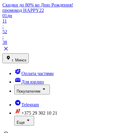
Скидки до 80% ко Дню Рождения!
промокод HAPPY22
01
дн
11
:
52
:
38
г. Минск
Оплата частями
Для юрлиц
Покупателям
Telegram
+375 29
302 10 21
Еще