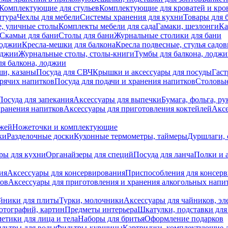
Комплектующие для стульев
Комплектующие для кроватей и кро
итура
Чехлы для мебели
Системы хранения для кухни
Товары для 
, уличные столы
Комплекты мебели для сада
Гамаки, шезлонги
Ка
Скамьи для бани
Столы для бани
Журнальные столики для бани
лоджии
Кресла-мешки для балкона
Кресла подвесные, стулья садо
оджии
Журнальные столы, столы-книги
Тумбы для балкона, лодж
я балкона, лоджии
ши, казаны
Посуда для СВЧ
Крышки и аксессуары для посуды
Гаст
орячих напитков
Посуда для подачи и хранения напитков
Столовы
Посуда для запекания
Аксессуары для выпечки
Бумага, фольга, р
хранения напитков
Аксессуары для приготовления коктейлей
Аксе
ожей
Ножеточки и комплектующие
ки
Разделочные доски
Кухонные термометры, таймеры
Дуршлаги, 
ры для кухни
Органайзеры для специй
Посуда для ланча
Полки и 
ия
Аксессуары для консервирования
Приспособления для консер
ков
Аксессуары для приготовления и хранения алкогольных напи
йники для плиты
Турки, молочники
Аксессуары для чайников, э
отографий, картин
Предметы интерьера
Шкатулки, подставки дл
етики для лица и тела
Наборы для бритья
Оформление подарков
льтры для воды
Фильтры-кувшины
Картриджи, комплектующие д