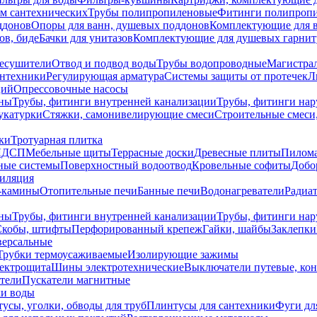
ем сантехнических
Трубы полипропиленовые
Фитинги полипроп
ддонов
Опоры для ванн, душевых поддонов
Комплектующие для 
ов, биде
Бачки для унитазов
Комплектующие для душевых гарнит
есушители
Отвод и подвод воды
Трубы водопроводные
Магистрал
антехники
Регулирующая арматура
Системы защиты от протечек
Л
ций
Опрессовочные насосы
ны
Трубы, фитинги внутренней канализации
Трубы, фитинги на
катурки
Стяжки, самонивелирующие смеси
Строительные смеси,
ки
Тротуарная плитка
ЛДСП
Мебельные щиты
Террасные доски
Древесные плиты
Пилом
ные системы
Поверхностный водоотвод
Кровельные софиты
Добо
тиляция
-камины
Отопительные печи
Банные печи
Водонагреватели
Радиат
ны
Трубы, фитинги внутренней канализации
Трубы, фитинги на
Скобы, штифты
Перфорированный крепеж
Гайки, шайбы
Заклепки
ерсальные
Трубки термоусаживаемые
Изолирующие зажимы
лектрощита
Шины электротехнические
Выключатели путевые, ко
атели
Пускатели магнитные
ки воды
усы, уголки, обводы для труб
Плинтусы для сантехники
Фуги дл