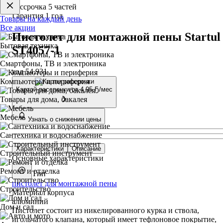
Рассрочка 5 частей
Гарантия 1 год
Товары на каждый день
Все акции
Пистолет для монтажной пены Startul
Бытовая техника
ST4057-1
Смартфоны, ТВ и электроника
код 54.931
Компьютеры и периферия
Картой рассрочки от
4,95 Ҕ/мес
Товары для дома, бакалея
Мебель
Узнать о снижении цены
Сантехника и водоснабжение
Характеристики
Описание
Строительный инструмент
Основные характеристики
Ремонт и отделка
Тип
пистолет для монтажной пены
Строительство
Материал корпуса
алюминий
Дом и сад
Пистолет состоит из никелированного курка и ствола,
игольчатого клапана, который имеет тефлоновое покрытие,