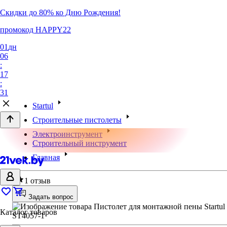
Скидки до 80% ко Дню Рождения!
промокод HAPPY22
01
дн
06
:
17
:
31
Startul
Строительные пистолеты
Электроинструмент
Строительный инструмент
Главная
5
1 отзыв
Задать вопрос
Каталог товаров