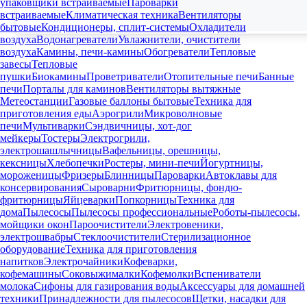
упаковщики встраиваемые
Пароварки
встраиваемые
Климатическая техника
Вентиляторы
бытовые
Кондиционеры, сплит-системы
Охладители
воздуха
Водонагреватели
Увлажнители, очистители
воздуха
Камины, печи-камины
Обогреватели
Тепловые
завесы
Тепловые
пушки
Биокамины
Проветриватели
Отопительные печи
Банные
печи
Порталы для каминов
Вентиляторы вытяжные
Метеостанции
Газовые баллоны бытовые
Техника для
приготовления еды
Аэрогрили
Микроволновые
печи
Мультиварки
Сэндвичницы, хот-дог
мейкеры
Тостеры
Электрогрили,
электрошашлычницы
Вафельницы, орешницы,
кексницы
Хлебопечки
Ростеры, мини-печи
Йогуртницы,
мороженицы
Фризеры
Блинницы
Пароварки
Автоклавы для
консервирования
Сыроварни
Фритюрницы, фондю-
фритюрницы
Яйцеварки
Попкорницы
Техника для
дома
Пылесосы
Пылесосы профессиональные
Роботы-пылесосы,
мойщики окон
Пароочистители
Электровеники,
электрошвабры
Стеклоочистители
Стерилизационное
оборудование
Техника для приготовления
напитков
Электрочайники
Кофеварки,
кофемашины
Соковыжималки
Кофемолки
Вспениватели
молока
Сифоны для газирования воды
Аксессуары для домашней
техники
Принадлежности для пылесосов
Щетки, насадки для