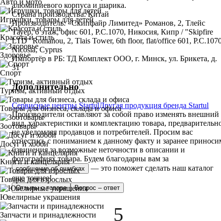
Авто и мото
алюминиевого корпуса и шарика.
Страна производства: Китай
Игрушки, товары для детей
Производитель: «Скипфайр Лимитед» Романов, 2, Тлейс
Тауер, 6 этаж, офис 601, P.C.1070, Никосия, Кипр / "Skipfire
Красота и стиль
LTD" Romanou, 2, Tlais Tower, 6th floor, flat/office 601, P.C.1070
Nicosia, Cyprus
Здоровье
Импортёр в РБ: ТД Комплект ООО, г. Минск, ул. Брикета, д.
31
Спорт
Дополнительно
Туризм, активный отдых
Сервисные центры Startul
Другая продукция бренда Startul
Товары для бизнеса, склада и офиса
Производители оставляют за собой право изменять внешний
вид, характеристики и комплектацию товара, предварительн
Зоотовары
не уведомляя продавцов и потребителей. Просим вас
отнестись с пониманием к данному факту и заранее приноси
Досуг и хобби
извинения за возможные неточности в описании и
фотографиях товара.
Будем благодарны вам за
Книги и канцелярия
— это поможет сделать наш каталог
сообщение об ошибках
еще точнее!
Товары для взрослых
Отзывы о товаре
Вопрос – ответ
Ювелирные украшения
5
Запчасти и принадлежности