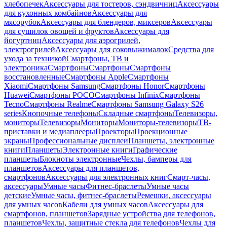
хлебопечек
Аксессуары для тостеров, сэндвичниц
Аксессуары
для кухонных комбайнов
Аксессуары для
мясорубок
Аксессуары для блендеров, миксеров
Аксессуары
для сушилок овощей и фруктов
Аксессуары для
йогуртниц
Аксессуары для аэрогрилей,
электрогрилей
Аксессуары для соковыжималок
Средства для
ухода за техникой
Смартфоны, ТВ и
электроника
Смартфоны
Смартфоны
Смартфоны
восстановленные
Смартфоны Apple
Смартфоны
Xiaomi
Смартфоны Samsung
Смартфоны Honor
Смартфоны
Huawei
Смартфоны POCO
Смартфоны Infinix
Смартфоны
Tecno
Смартфоны Realme
Смартфоны Samsung Galaxy S26
series
Кнопочные телефоны
Складные смартфоны
Телевизоры,
мониторы
Телевизоры
Мониторы
Мониторы-телевизоры
ТВ-
приставки и медиаплееры
Проекторы
Проекционные
экраны
Профессиональные дисплеи
Планшеты, электронные
книги
Планшеты
Электронные книги
Графические
планшеты
Блокноты электронные
Чехлы, бамперы для
планшетов
Аксессуары для планшетов,
смартфонов
Аксессуары для электронных книг
Смарт-часы,
аксессуары
Умные часы
Фитнес-браслеты
Умные часы
детские
Умные часы, фитнес-браслеты
Ремешки, аксессуары
для умных часов
Кабели для умных часов
Аксессуары для
смартфонов, планшетов
Зарядные устройства для телефонов,
планшетов
Чехлы, защитные стекла для телефонов
Чехлы для