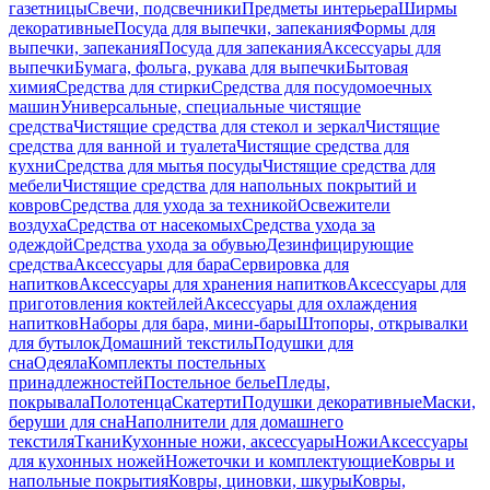
газетницы
Свечи, подсвечники
Предметы интерьера
Ширмы
декоративные
Посуда для выпечки, запекания
Формы для
выпечки, запекания
Посуда для запекания
Аксессуары для
выпечки
Бумага, фольга, рукава для выпечки
Бытовая
химия
Средства для стирки
Средства для посудомоечных
машин
Универсальные, специальные чистящие
средства
Чистящие средства для стекол и зеркал
Чистящие
средства для ванной и туалета
Чистящие средства для
кухни
Средства для мытья посуды
Чистящие средства для
мебели
Чистящие средства для напольных покрытий и
ковров
Средства для ухода за техникой
Освежители
воздуха
Средства от насекомых
Средства ухода за
одеждой
Средства ухода за обувью
Дезинфицирующие
средства
Аксессуары для бара
Сервировка для
напитков
Аксессуары для хранения напитков
Аксессуары для
приготовления коктейлей
Аксессуары для охлаждения
напитков
Наборы для бара, мини-бары
Штопоры, открывалки
для бутылок
Домашний текстиль
Подушки для
сна
Одеяла
Комплекты постельных
принадлежностей
Постельное белье
Пледы,
покрывала
Полотенца
Скатерти
Подушки декоративные
Маски,
беруши для сна
Наполнители для домашнего
текстиля
Ткани
Кухонные ножи, аксессуары
Ножи
Аксессуары
для кухонных ножей
Ножеточки и комплектующие
Ковры и
напольные покрытия
Ковры, циновки, шкуры
Ковры,