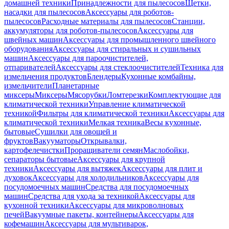
домашней техники
Принадлежности для пылесосов
Щетки,
насадки для пылесосов
Аксессуары для роботов-
пылесосов
Расходные материалы для пылесосов
Станции,
аккумуляторы для роботов-пылесосов
Аксессуары для
швейных машин
Аксессуары для промышленного швейного
оборудования
Аксессуары для стиральных и сушильных
машин
Аксессуары для пароочистителей,
отпаривателей
Аксессуары для стеклоочистителей
Техника для
измельчения продуктов
Блендеры
Кухонные комбайны,
измельчители
Планетарные
миксеры
Миксеры
Мясорубки
Ломтерезки
Комплектующие для
климатической техники
Управление климатической
техникой
Фильтры для климатической техники
Аксессуары для
климатической техники
Мелкая техника
Весы кухонные,
бытовые
Сушилки для овощей и
фруктов
Вакууматоры
Открывалки,
картофелечистки
Проращиватели семян
Маслобойки,
сепараторы бытовые
Аксессуары для крупной
техники
Аксессуары для вытяжек
Аксессуары для плит и
духовок
Аксессуары для холодильников
Аксессуары для
посудомоечных машин
Средства для посудомоечных
машин
Средства для ухода за техникой
Аксессуары для
кухонной техники
Аксессуары для микроволновых
печей
Вакуумные пакеты, контейнеры
Аксессуары для
кофемашин
Аксессуары для мультиварок,