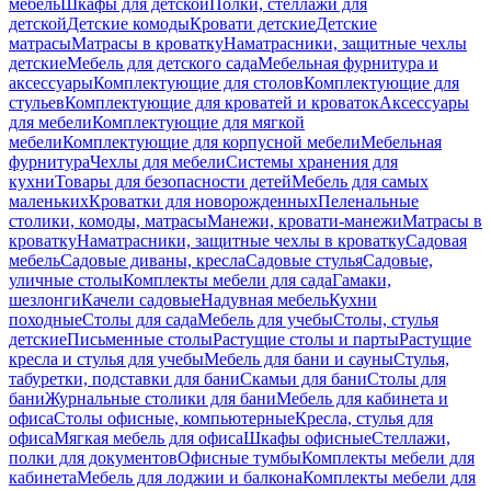
мебель
Шкафы для детской
Полки, стеллажи для
детской
Детские комоды
Кровати детские
Детские
матрасы
Матрасы в кроватку
Наматрасники, защитные чехлы
детские
Мебель для детского сада
Мебельная фурнитура и
аксессуары
Комплектующие для столов
Комплектующие для
стульев
Комплектующие для кроватей и кроваток
Аксессуары
для мебели
Комплектующие для мягкой
мебели
Комплектующие для корпусной мебели
Мебельная
фурнитура
Чехлы для мебели
Системы хранения для
кухни
Товары для безопасности детей
Мебель для самых
маленьких
Кроватки для новорожденных
Пеленальные
столики, комоды, матрасы
Манежи, кровати-манежи
Матрасы в
кроватку
Наматрасники, защитные чехлы в кроватку
Садовая
мебель
Садовые диваны, кресла
Садовые стулья
Садовые,
уличные столы
Комплекты мебели для сада
Гамаки,
шезлонги
Качели садовые
Надувная мебель
Кухни
походные
Столы для сада
Мебель для учебы
Столы, стулья
детские
Письменные столы
Растущие столы и парты
Растущие
кресла и стулья для учебы
Мебель для бани и сауны
Стулья,
табуретки, подставки для бани
Скамьи для бани
Столы для
бани
Журнальные столики для бани
Мебель для кабинета и
офиса
Столы офисные, компьютерные
Кресла, стулья для
офиса
Мягкая мебель для офиса
Шкафы офисные
Стеллажи,
полки для документов
Офисные тумбы
Комплекты мебели для
кабинета
Мебель для лоджии и балкона
Комплекты мебели для