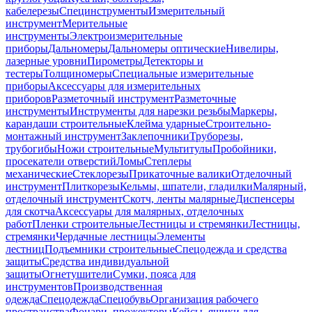
кабелерезы
Специнструменты
Измерительный
инструмент
Мерительные
инструменты
Электроизмерительные
приборы
Дальномеры
Дальномеры оптические
Нивелиры,
лазерные уровни
Пирометры
Детекторы и
тестеры
Толщиномеры
Специальные измерительные
приборы
Аксессуары для измерительных
приборов
Разметочный инструмент
Разметочные
инструменты
Инструменты для нарезки резьбы
Маркеры,
карандаши строительные
Клейма ударные
Строительно-
монтажный инструмент
Заклепочники
Труборезы,
трубогибы
Ножи строительные
Мультитулы
Пробойники,
просекатели отверстий
Ломы
Степлеры
механические
Стеклорезы
Прикаточные валики
Отделочный
инструмент
Плиткорезы
Кельмы, шпатели, гладилки
Малярный,
отделочный инструмент
Скотч, ленты малярные
Диспенсеры
для скотча
Аксессуары для малярных, отделочных
работ
Пленки строительные
Лестницы и стремянки
Лестницы,
стремянки
Чердачные лестницы
Элементы
лестниц
Подъемники строительные
Спецодежда и средства
защиты
Средства индивидуальной
защиты
Огнетушители
Сумки, пояса для
инструментов
Производственная
одежда
Спецодежда
Спецобувь
Организация рабочего
пространства
Фонари, прожекторы
Кейсы, ящики для