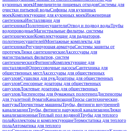
кухонных моек
Измельчители пищевых отходов
Системы для
очистки питьевой воды
Сифоны для кухонных
моек
Комплектующие для кухонных моек
Инженерная
сантехника
Инсталляции для
сантехники
Полотенцесушители
Отвод и подвод воды
Трубы
водопроводные
Магистральные фильтры, системы
сантехнические
Комплектующие для радиаторов,
полотенцесушителей
Монтажные комплекты для
сантехники
Регулирующая арматура
Системы защиты от
протечек
Люки сантехнические
Аксессуары для
магистральных фильтров, систем
сантехнических
Фитинги
Комплектующие для
инсталляций
Опрессовочные насосы
Сантехника для
общественных мест
Аксессуары для общественных
санузлов
Сушилки для рук
Дозаторы для общественных
санузлов
Сенсорные дозаторы для общественных
санузлов
Локтевые дозаторы для общественных
санузлов
Диспенсеры для бумажных полотенец
Диспенсеры
для туалетной бумаги
Канализация
Тросы сантехнические,
вантузы
Прочистные машины
Трубы, фитинги внутренней
канализации
Трубы, фитинги наружной канализации
Люки
канализационные
Теплый пол водяной
Трубы для теплого
пола
Коллекторы и комплектующие
Термостатика для теплого
пола
Автоматика для теплого
пола
Строительство
Строительные смеси и грунтовки
Клеевые