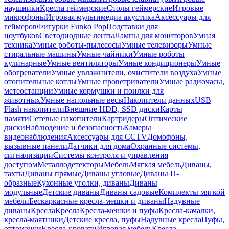
наушники
Кресла геймерские
Столы геймерские
Игровые
микрофоны
Игровая мультимедиа акустика
Аксессуары для
геймеров
Фигурки Funko Pop
Подставки для
ноутбуков
Светодиодные ленты
Лампы для мониторов
Умная
техника
Умные роботы-пылесосы
Умные телевизоры
Умные
стиральные машины
Умные чайники
Умные роботы
кулинарные
Умные вентиляторы
Умные кондиционеры
Умные
обогреватели
Умные увлажнители, очистители воздуха
Умные
отопительные котлы
Умные проветриватели
Умные радиочасы,
метеостанции
Умные кормушки и поилки для
животных
Умные напольные весы
Накопители данных
USB
Flash накопители
Внешние HDD, SSD диски
Карты
памяти
Сетевые накопители
Картридеры
Оптические
диски
Наблюдение и безопасность
Камеры
видеонаблюдения
Аксессуары для CCTV
Домофоны,
вызывные панели
Датчики для дома
Охранные системы,
сигнализации
Системы контроля и управления
доступом
Металлодетекторы
Мебель
Мягкая мебель
Диваны,
тахты
Диваны прямые
Диваны угловые
Диваны П-
образные
Кухонные уголки, диваны
Диваны
модульные
Детские диваны
Диваны садовые
Комплекты мягкой
мебели
Бескаркасные кресла-мешки и диваны
Надувные
диваны
Кресла
Кресла
Кресла-мешки и пуфы
Кресла-качалки,
кресла-маятники
Детские кресла, пуфы
Надувные кресла
Пуфы,
оттоманки
Кресла-кровати
Игровая мебель
Кресла