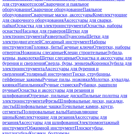
для стружкоотсосов
Сварочное и паяльное
оборудование
Сварочное оборудование
Паяльное
оборудование
Сварочные маски, аксессуары
Комплектующие
для сварочного оборудования
Аксессуары для сварки,
пайки
Оснастка для электроинструмента
Оснастка, наборы
оснастки
Насадки для граверов
Щетки для
электроинструмента
Развертки
Пуансоны
Щетки для
электродвигателей
Слесарный инструмент
Наборы
инструментов
Головки, биты
Гаечные ключи
Отвертки, наборы
отверток
Ножницы слесарные
Клещи строительные
Зубила,
керны, выколотки
Щетки слесарные
Оснастка и аксессуары для
бурения и сверления
Сверла, буры, зенкеры
Коронки
Зубила для
электроинструмента
Аксессуары для бурения и
сверления
Столярный инструмент
Тиски, струбцины,
гейферные зажимы
Ручные пилы, ножовки
Молотки, кувалды,
киянки
Напильники
Ручные стамески
Рубанки, рашпили
ручные
Оснастка и аксессуары для резания и
шлифования
Отрезные, пильные диски
Пильные полотна для
электроинструмента
Фрезы
Шлифовальные диски, насадки,
листы
Шлифовальные чашки
Точильные камни, круги,
сегменты
Полировальные валы
Направляющие
шины
Комплектующие для резания
Аксессуары для
резания
Аксессуары для шлифования
Электромонтажный
инструмент
Обжимной инструмент
Плоскогубцы,
круглогубцы
Кусачки, болторезы,