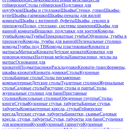
геймерские
Столы геймерские
Подставки для
ноутбуков
Шкафы и стеллажи
Шкафы
Стенки, горки
Шкафы-
купе
Шкафы-гармошки
Шкафы-пеналы для жилой
комнаты
Шкафы с витриной, буфеты
Шкафы, секции в
прихожую
Полки, стеллажи, системы хранения
Шкафы для
ванной комнаты
Вешалки, подставки для зонтов
Комоды,
тумбы
Комоды
Тумбы
Прикроватные тумбы
Обувницы, тумбы в
прихожую
Комоды, тумбы для ванной
Пеленальные столики,
комоды
Тумбы под ТВ
Комоды пластиковые
Кровати и
матрасы
Матрасы
Кровати
Детские кровати
Кроватки для
новорожденных
Надувная мебель
Наматрасники, чехлы на
матрас
Основания для
кроватей
Подматрасники
Раскладушки
Кровати-трансформеры,
шкафы-кровати
Кровати-домики
Столы
Кухонные
столы
Барные столы
Столы письменные,
компьютерные
Детские столы
Туалетные столики
Журнальные
столы
Садовые столы
Растущие столы и парты
Столы,
журнальные столики для бани
Приставные
столики
Консольные столики
Обеденные группы
Столы-
книги
Стулья
Кухонные стулья, табуреты
Барные стулья,
табуреты
Компьютерные кресла, стулья
Геймерские
кресла
Детские стулья, табуреты
Банкетки, скамьи
Садовые
кресла, стулья, табуреты
Стулья, табуреты для бани
Стульчики
для кормления
Кухня
Кухонный гарнитур
Кухонные