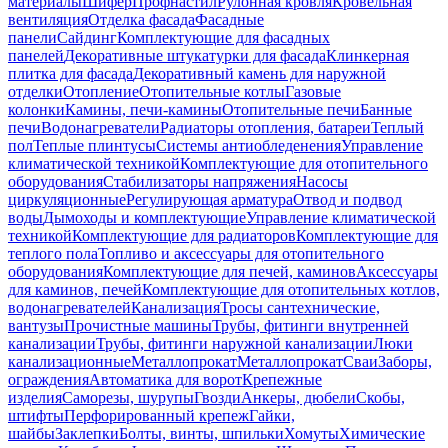
материалы
Шифер
Профнастил
Рулонная кровля
Кровельная
вентиляция
Отделка фасада
Фасадные
панели
Сайдинг
Комплектующие для фасадных
панелей
Декоративные штукатурки для фасада
Клинкерная
плитка для фасада
Декоративный камень для наружной
отделки
Отопление
Отопительные котлы
Газовые
колонки
Камины, печи-камины
Отопительные печи
Банные
печи
Водонагреватели
Радиаторы отопления, батареи
Теплый
пол
Теплые плинтусы
Системы антиобледенения
Управление
климатической техникой
Комплектующие для отопительного
оборудования
Стабилизаторы напряжения
Насосы
циркуляционные
Регулирующая арматура
Отвод и подвод
воды
Дымоходы и комплектующие
Управление климатической
техникой
Комплектующие для радиаторов
Комплектующие для
теплого пола
Топливо и аксессуары для отопительного
оборудования
Комплектующие для печей, каминов
Аксессуары
для каминов, печей
Комплектующие для отопительных котлов,
водонагревателей
Канализация
Тросы сантехнические,
вантузы
Прочистные машины
Трубы, фитинги внутренней
канализации
Трубы, фитинги наружной канализации
Люки
канализационные
Металлопрокат
Металлопрокат
Сваи
Заборы,
ограждения
Автоматика для ворот
Крепежные
изделия
Саморезы, шурупы
Гвозди
Анкеры, дюбели
Скобы,
штифты
Перфорированный крепеж
Гайки,
шайбы
Заклепки
Болты, винты, шпильки
Хомуты
Химические