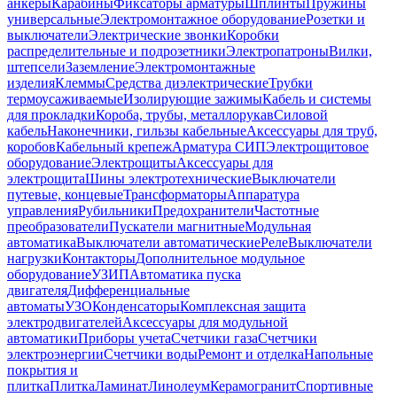
анкеры
Карабины
Фиксаторы арматуры
Шплинты
Пружины
универсальные
Электромонтажное оборудование
Розетки и
выключатели
Электрические звонки
Коробки
распределительные и подрозетники
Электропатроны
Вилки,
штепсели
Заземление
Электромонтажные
изделия
Клеммы
Средства диэлектрические
Трубки
термоусаживаемые
Изолирующие зажимы
Кабель и системы
для прокладки
Короба, трубы, металлорукав
Силовой
кабель
Наконечники, гильзы кабельные
Аксессуары для труб,
коробов
Кабельный крепеж
Арматура СИП
Электрощитовое
оборудование
Электрощиты
Аксессуары для
электрощита
Шины электротехнические
Выключатели
путевые, концевые
Трансформаторы
Аппаратура
управления
Рубильники
Предохранители
Частотные
преобразователи
Пускатели магнитные
Модульная
автоматика
Выключатели автоматические
Реле
Выключатели
нагрузки
Контакторы
Дополнительное модульное
оборудование
УЗИП
Автоматика пуска
двигателя
Дифференциальные
автоматы
УЗО
Конденсаторы
Комплексная защита
электродвигателей
Аксессуары для модульной
автоматики
Приборы учета
Счетчики газа
Счетчики
электроэнергии
Счетчики воды
Ремонт и отделка
Напольные
покрытия и
плитка
Плитка
Ламинат
Линолеум
Керамогранит
Спортивные