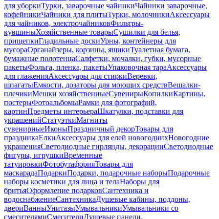
для уборки
Турки, заварочные чайники
Чайники заварочные,
кофейники
Чайники для плиты
Турки, молочники
Аксессуары
для чайников, электрочайников
Фильтры-
кувшины
Хозяйственные товары
Сушилки для белья,
прищепки
Гладильные доски
Урны, контейнеры для
мусора
Органайзеры, корзины, ящики
Туалетная бумага,
бумажные полотенца
Салфетки, мочалки, губки, мусорные
пакеты
Фольга, пленка, пакеты
Упаковочная тара
Аксессуары
для глажения
Аксессуары для стирки
Веревки,
шпагаты
Емкости, дозаторы для моющих средств
Вешалки-
плечики
Мешки хозяйственные
Сувениры
Копилки
Картины,
постеры
Фотоальбомы
Рамки для фотографий,
картин
Предметы интерьера
Шкатулки, подставки для
украшений
Статуэтки
Магниты
сувенирные
Иконы
Праздничный декор
Товары для
праздника
Елки
Аксессуары для елей новогодних
Новогодние
украшения
Светодиодные гирлянды, декорации
Светодиодные
фигуры, игрушки
Временные
татуировки
Фотобутафория
Товары для
маскарада
Подарки
Подарки, подарочные наборы
Подарочные
наборы косметики для лица и тела
Наборы для
бритья
Оформление подарков
Сантехника и
водоснабжение
Сантехника
Душевые кабины, поддоны,
двери
Ванны
Унитазы
Умывальники
Умывальники со
смесителями
Смесители
Душевые панели,