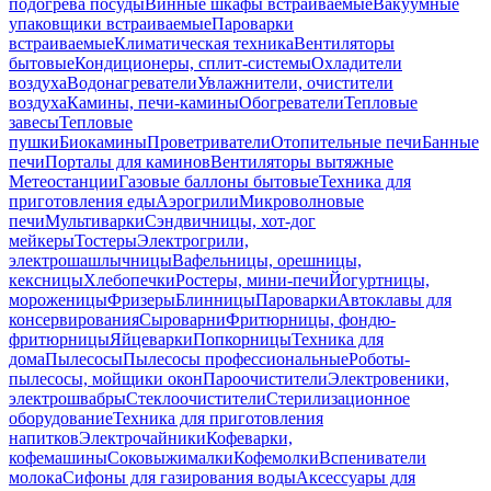
подогрева посуды
Винные шкафы встраиваемые
Вакуумные
упаковщики встраиваемые
Пароварки
встраиваемые
Климатическая техника
Вентиляторы
бытовые
Кондиционеры, сплит-системы
Охладители
воздуха
Водонагреватели
Увлажнители, очистители
воздуха
Камины, печи-камины
Обогреватели
Тепловые
завесы
Тепловые
пушки
Биокамины
Проветриватели
Отопительные печи
Банные
печи
Порталы для каминов
Вентиляторы вытяжные
Метеостанции
Газовые баллоны бытовые
Техника для
приготовления еды
Аэрогрили
Микроволновые
печи
Мультиварки
Сэндвичницы, хот-дог
мейкеры
Тостеры
Электрогрили,
электрошашлычницы
Вафельницы, орешницы,
кексницы
Хлебопечки
Ростеры, мини-печи
Йогуртницы,
мороженицы
Фризеры
Блинницы
Пароварки
Автоклавы для
консервирования
Сыроварни
Фритюрницы, фондю-
фритюрницы
Яйцеварки
Попкорницы
Техника для
дома
Пылесосы
Пылесосы профессиональные
Роботы-
пылесосы, мойщики окон
Пароочистители
Электровеники,
электрошвабры
Стеклоочистители
Стерилизационное
оборудование
Техника для приготовления
напитков
Электрочайники
Кофеварки,
кофемашины
Соковыжималки
Кофемолки
Вспениватели
молока
Сифоны для газирования воды
Аксессуары для