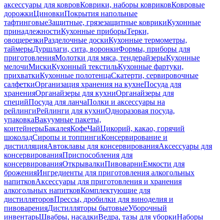
аксессуары для ковров
Коврики, наборы ковриков
Ковровые
дорожки
Циновки
Покрытия напольные
тафтинговые
Защитные, грязезащитные коврики
Кухонные
принадлежности
Кухонные приборы
Терки,
овощерезки
Разделочные доски
Кухонные термометры,
таймеры
Дуршлаги, сита, воронки
Формы, приборы для
приготовления
Молотки для мяса, тендерайзеры
Кухонные
мелочи
Миски
Кухонный текстиль
Кухонные фартуки,
прихватки
Кухонные полотенца
Скатерти, сервировочные
салфетки
Организация хранения на кухне
Посуда для
хранения
Органайзеры для кухни
Органайзеры для
специй
Посуда для ланча
Полки и аксессуары на
рейлинги
Рейлинги для кухни
Одноразовая посуда,
упаковка
Вакуумные пакеты,
контейнеры
Бакалея
Кофе
Чай
Цикорий, какао, горячий
шоколад
Сиропы и топпинги
Консервирование и
дистилляция
Автоклавы для консервирования
Аксессуары для
консервирования
Приспособления для
консервирования
Открывалки
Пивоварни
Емкости для
брожения
Ингредиенты для приготовления алкогольных
напитков
Аксессуары для приготовления и хранения
алкогольных напитков
Комплектующие для
дистилляторов
Прессы, дробилки для виноделия и
пивоварения
Дистилляторы бытовые
Уборочный
инвентарь
Швабры, насадки
Ведра, тазы для уборки
Наборы