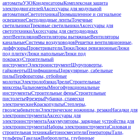
автоматы
УЗО
Конденсаторы
Комплексная защита
электродвигателей
Аксессуары для модульной
автоматики
Светотехника
Промышленное и сигнальное
освещение
Светодиодные ленты
Точечные
светильники
Трековые светильники
Аксессуары для
светотехники
Аксессуары для светодиодных
лент
Вентиляция
Вентиляторы вытяжные
Вентиляторы
канальные
Системы воздуховодов
Решетки вентиляционные,
диффузоры
Проветриватели
Люки
Люки ревизионные
Люки
под плитку
Люки напольные
Люки под
покраску
Строительный
инструмент
Электроинструмент
Шуруповерты,
гайковерты
Шлифмашины
Циркулярные, сабельные
пилы
Перфораторы, отбойные
молотки
Электролобзики
Дрели
Строительные
миксеры
Дальномеры
Многофункциональные
инструменты
Строительные фены
Строительные
пистолеты
Фрезеры
Рубанки, стамески
электрические
Краскопульты
Степлеры,
гвоздезабиватели
Электрические ножницы, резаки
Насадки для
электроинструмента
Аксессуары для
электроинструмента
Аккумуляторы, зарядные устройства для
электроинструмента
Наборы электроинструмента
Силовая и
строительная техника
Бетоносмесители
Генераторы
Тали,
тельферы
Такелаж
Виброплиты, глубинные