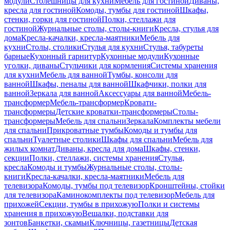
модули
Столешницы для кухни
Мебель для гостиной
Диваны,
кресла для гостиной
Комоды, тумбы для гостиной
Шкафы,
стенки, горки для гостиной
Полки, стеллажи для
гостиной
Журнальные столы, столы-книги
Кресла, стулья для
дома
Кресла-качалки, кресла-маятники
Мебель для
кухни
Столы, столики
Стулья для кухни
Стулья, табуреты
барные
Кухонный гарнитур
Кухонные модули
Кухонные
уголки, диваны
Стульчики для кормления
Системы хранения
для кухни
Мебель для ванной
Тумбы, консоли для
ванной
Шкафы, пеналы для ванной
Шкафчики, полки для
ванной
Зеркала для ванной
Аксессуары для ванной
Мебель-
трансформер
Мебель-трансформер
Кровати-
трансформеры
Детские кроватки-трансформеры
Столы-
трансформеры
Мебель для спальни
Зеркала
Комплекты мебели
для спальни
Прикроватные тумбы
Комоды и тумбы для
спальни
Туалетные столики
Шкафы для спальни
Мебель для
жилых комнат
Диваны, кресла для дома
Шкафы, стенки,
секции
Полки, стеллажи, системы хранения
Стулья,
кресла
Комоды и тумбы
Журнальные столы, столы-
книги
Кресла-качалки, кресла-маятники
Мебель для
телевизора
Комоды, тумбы под телевизор
Кронштейны, стойки
для телевизора
Каминокомплекты под телевизор
Мебель для
прихожей
Секции, тумбы в прихожую
Полки и системы
хранения в прихожую
Вешалки, подставки для
зонтов
Банкетки, скамьи
Ключницы, газетницы
Детская