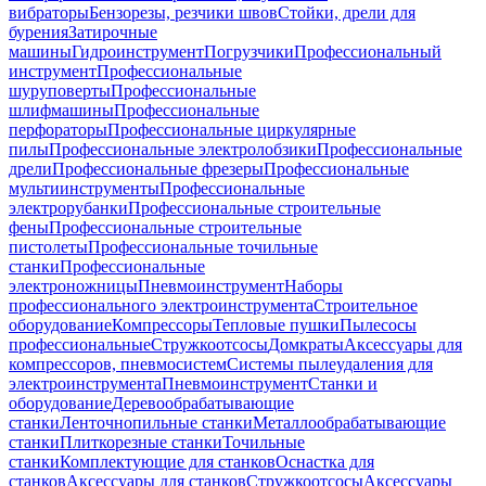
вибраторы
Бензорезы, резчики швов
Стойки, дрели для
бурения
Затирочные
машины
Гидроинструмент
Погрузчики
Профессиональный
инструмент
Профессиональные
шуруповерты
Профессиональные
шлифмашины
Профессиональные
перфораторы
Профессиональные циркулярные
пилы
Профессиональные электролобзики
Профессиональные
дрели
Профессиональные фрезеры
Профессиональные
мультиинструменты
Профессиональные
электрорубанки
Профессиональные строительные
фены
Профессиональные строительные
пистолеты
Профессиональные точильные
станки
Профессиональные
электроножницы
Пневмоинструмент
Наборы
профессионального электроинструмента
Строительное
оборудование
Компрессоры
Тепловые пушки
Пылесосы
профессиональные
Стружкоотсосы
Домкраты
Аксессуары для
компрессоров, пневмосистем
Системы пылеудаления для
электроинструмента
Пневмоинструмент
Станки и
оборудование
Деревообрабатывающие
станки
Ленточнопильные станки
Металлообрабатывающие
станки
Плиткорезные станки
Точильные
станки
Комплектующие для станков
Оснастка для
станков
Аксессуары для станков
Стружкоотсосы
Аксессуары