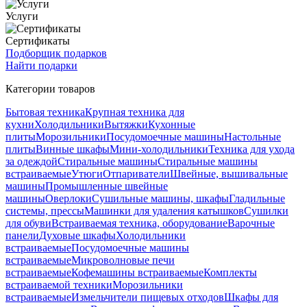
Услуги
Сертификаты
Подборщик подарков
Найти подарки
Категории товаров
Бытовая техника
Крупная техника для
кухни
Холодильники
Вытяжки
Кухонные
плиты
Морозильники
Посудомоечные машины
Настольные
плиты
Винные шкафы
Мини-холодильники
Техника для ухода
за одеждой
Стиральные машины
Стиральные машины
встраиваемые
Утюги
Отпариватели
Швейные, вышивальные
машины
Промышленные швейные
машины
Оверлоки
Сушильные машины, шкафы
Гладильные
системы, прессы
Машинки для удаления катышков
Сушилки
для обуви
Встраиваемая техника, оборудование
Варочные
панели
Духовые шкафы
Холодильники
встраиваемые
Посудомоечные машины
встраиваемые
Микроволновые печи
встраиваемые
Кофемашины встраиваемые
Комплекты
встраиваемой техники
Морозильники
встраиваемые
Измельчители пищевых отходов
Шкафы для