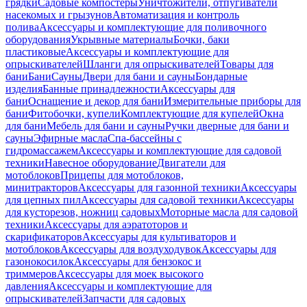
грядки
Садовые компостеры
Уничтожители, отпугиватели
насекомых и грызунов
Автоматизация и контроль
полива
Аксессуары и комплектующие для поливочного
оборудования
Укрывные материалы
Бочки, баки
пластиковые
Аксессуары и комплектующие для
опрыскивателей
Шланги для опрыскивателей
Товары для
бани
Бани
Сауны
Двери для бани и сауны
Бондарные
изделия
Банные принадлежности
Аксессуары для
бани
Оснащение и декор для бани
Измерительные приборы для
бани
Фитобочки, купели
Комплектующие для купелей
Окна
для бани
Мебель для бани и сауны
Ручки дверные для бани и
сауны
Эфирные масла
Спа-бассейны с
гидромассажем
Аксессуары и комплектующие для садовой
техники
Навесное оборудование
Двигатели для
мотоблоков
Прицепы для мотоблоков,
минитракторов
Аксессуары для газонной техники
Аксессуары
для цепных пил
Аксессуары для садовой техники
Аксессуары
для кусторезов, ножниц садовых
Моторные масла для садовой
техники
Аксессуары для аэратоторов и
скарификаторов
Аксессуары для культиваторов и
мотоблоков
Аксессуары для воздуходувок
Аксессуары для
газонокосилок
Аксессуары для бензокос и
триммеров
Аксессуары для моек высокого
давления
Аксессуары и комплектующие для
опрыскивателей
Запчасти для садовых