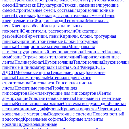
смеси
Шпатлевки
Штукатурки
Стяжки, самонивелирующие
смеси
Строительные смеси, составы
Гидроизоляционные
смеси
Грунтовки
Добавки для строительных смесей
Пены,
клеи, герметики
Жидкие гвозди
Герметики
Монтажная
пена
Клеи для обоев
Клеи для напольных
покрытий
Очистители, растворители
Фиксаторы
резьбы
Клеи
Герметики, пены
Кирпичи, блоки, тротуарная
плитка
Кирпичи
Строительные блоки
Тротуарная
плитка
Изоляционные материалы
Минеральная
вата
Экструдированный пенополистирол
Пенопласт
Пленки,
мембраны
Отражающая теплоизоляция
Гидроизоляционные
ленты
Поликарбонат
Шумоизоляция
Теплоизоляция
Звукоизоляц
плитные и пиломатериалы
Плиты OSB
Фанера
ДСП,
ЛДСП
Мебельные щиты
Террасные доски
Древесные
плиты
Пиломатериалы
Материалы для сухого
строительства
Гипсокартон
Гипсоволокнистые
листы
Цементные плиты
Профили для
гипсокартона
Комплектующие для гипсокартона
Ленты
армирующие
Уплотнительные ленты
Гипсовые и цементные
плиты
Вентиляторы вытяжные
Системы воздуховодов
Решетки
вентиляционные, диффузоры
Кровля и водосток
Черепица и
кровельные материалы
Водосточные системы
Поверхностный
водоотвод
Кровельные софиты
Доборные элементы
кровли
Гидроизоляционные