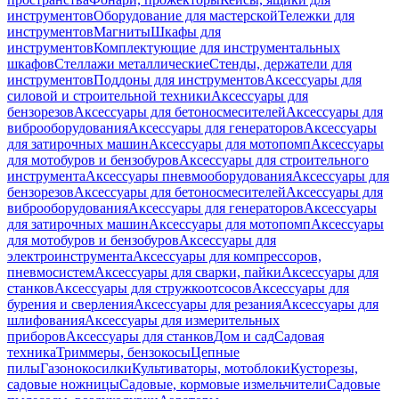
инструментов
Оборудование для мастерской
Тележки для
инструментов
Магниты
Шкафы для
инструментов
Комплектующие для инструментальных
шкафов
Стеллажи металлические
Стенды, держатели для
инструментов
Поддоны для инструментов
Аксессуары для
силовой и строительной техники
Аксессуары для
бензорезов
Аксессуары для бетоносмесителей
Аксессуары для
виброоборудования
Аксессуары для генераторов
Аксессуары
для затирочных машин
Аксессуары для мотопомп
Аксессуары
для мотобуров и бензобуров
Аксессуары для строительного
инструмента
Аксессуары пневмооборудования
Аксессуары для
бензорезов
Аксессуары для бетоносмесителей
Аксессуары для
виброоборудования
Аксессуары для генераторов
Аксессуары
для затирочных машин
Аксессуары для мотопомп
Аксессуары
для мотобуров и бензобуров
Аксессуары для
электроинструмента
Аксессуары для компрессоров,
пневмосистем
Аксессуары для сварки, пайки
Аксессуары для
станков
Аксессуары для стружкоотсосов
Аксессуары для
бурения и сверления
Аксессуары для резания
Аксессуары для
шлифования
Аксессуары для измерительных
приборов
Аксессуары для станков
Дом и сад
Садовая
техника
Триммеры, бензокосы
Цепные
пилы
Газонокосилки
Культиваторы, мотоблоки
Кусторезы,
садовые ножницы
Садовые, кормовые измельчители
Садовые