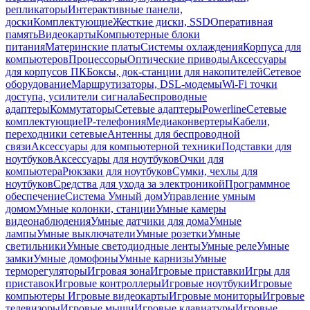
репликаторы
Интерактивные панели,
доски
Комплектующие
Жесткие диски, SSD
Оперативная
память
Видеокарты
Компьютерные блоки
питания
Материнские платы
Системы охлаждения
Корпуса для
компьютеров
Процессоры
Оптические приводы
Аксессуары
для корпусов ПК
Боксы, док-станции для накопителей
Сетевое
оборудование
Маршрутизаторы, DSL-модемы
Wi-Fi точки
доступа, усилители сигнала
Беспроводные
адаптеры
Коммутаторы
Сетевые адаптеры
Powerline
Сетевые
комплектующие
IP-телефония
Медиаконвертеры
Кабели,
переходники сетевые
Антенны для беспроводной
связи
Аксессуары для компьютерной техники
Подставки для
ноутбуков
Аксессуары для ноутбуков
Очки для
компьютера
Рюкзаки для ноутбуков
Сумки, чехлы для
ноутбуков
Средства для ухода за электроникой
Программное
обеспечение
Система Умный дом
Управление умным
домом
Умные колонки, станции
Умные камеры
видеонаблюдения
Умные датчики для дома
Умные
лампы
Умные выключатели
Умные розетки
Умные
светильники
Умные светодиодные ленты
Умные реле
Умные
замки
Умные домофоны
Умные карнизы
Умные
терморегуляторы
Игровая зона
Игровые приставки
Игры для
приставок
Игровые контроллеры
Игровые ноутбуки
Игровые
компьютеры
Игровые видеокарты
Игровые мониторы
Игровые
телевизоры
Игровые мыши
Игровые клавиатуры
Игровые