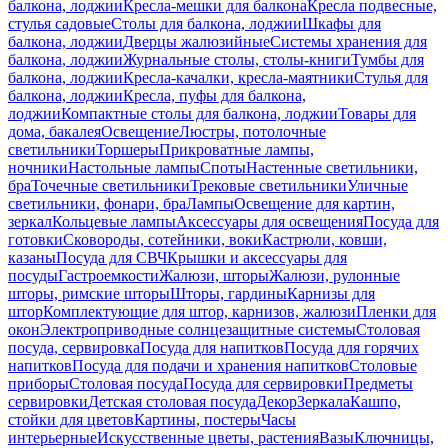
балкона, лоджии
Кресла-мешки для балкона
Кресла подвесные,
стулья садовые
Столы для балкона, лоджии
Шкафы для
балкона, лоджии
Дверцы жалюзийные
Системы хранения для
балкона, лоджии
Журнальные столы, столы-книги
Тумбы для
балкона, лоджии
Кресла-качалки, кресла-маятники
Стулья для
балкона, лоджии
Кресла, пуфы для балкона,
лоджии
Компактные столы для балкона, лоджии
Товары для
дома, бакалея
Освещение
Люстры, потолочные
светильники
Торшеры
Прикроватные лампы,
ночники
Настольные лампы
Споты
Настенные светильники,
бра
Точечные светильники
Трековые светильники
Уличные
светильники, фонари, бра
Лампы
Освещение для картин,
зеркал
Кольцевые лампы
Аксессуары для освещения
Посуда для
готовки
Сковороды, сотейники, воки
Кастрюли, ковши,
казаны
Посуда для СВЧ
Крышки и аксессуары для
посуды
Гастроемкости
Жалюзи, шторы
Жалюзи, рулонные
шторы, римские шторы
Шторы, гардины
Карнизы для
штор
Комплектующие для штор, карнизов, жалюзи
Пленки для
окон
Электроприводные солнцезащитные системы
Столовая
посуда, сервировка
Посуда для напитков
Посуда для горячих
напитков
Посуда для подачи и хранения напитков
Столовые
приборы
Столовая посуда
Посуда для сервировки
Предметы
сервировки
Детская столовая посуда
Декор
Зеркала
Кашпо,
стойки для цветов
Картины, постеры
Часы
интерьерные
Искусственные цветы, растения
Вазы
Ключницы,