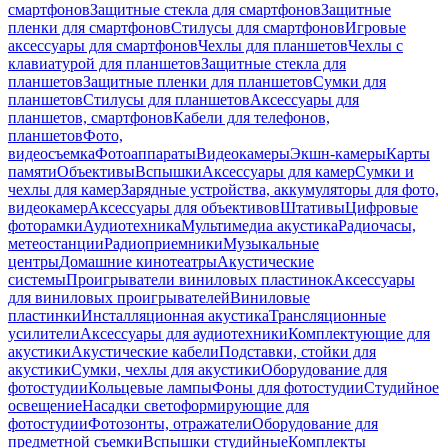
смартфонов
Защитные стекла для смартфонов
Защитные
пленки для смартфонов
Стилусы для смартфонов
Игровые
аксессуары для смартфонов
Чехлы для планшетов
Чехлы с
клавиатурой для планшетов
Защитные стекла для
планшетов
Защитные пленки для планшетов
Сумки для
планшетов
Стилусы для планшетов
Аксессуары для
планшетов, смартфонов
Кабели для телефонов,
планшетов
Фото,
видеосъемка
Фотоаппараты
Видеокамеры
Экшн-камеры
Карты
памяти
Объективы
Вспышки
Аксессуары для камер
Сумки и
чехлы для камер
Зарядные устройства, аккумуляторы для фото,
видеокамер
Аксессуары для объективов
Штативы
Цифровые
фоторамки
Аудиотехника
Мультимедиа акустика
Радиочасы,
метеостанции
Радиоприемники
Музыкальные
центры
Домашние кинотеатры
Акустические
системы
Проигрыватели виниловых пластинок
Аксессуары
для виниловых проигрывателей
Виниловые
пластинки
Инсталляционная акустика
Трансляционные
усилители
Аксессуары для аудиотехники
Комплектующие для
акустики
Акустические кабели
Подставки, стойки для
акустики
Сумки, чехлы для акустики
Оборудование для
фотостудии
Кольцевые лампы
Фоны для фотостудии
Студийное
освещение
Насадки светоформирующие для
фотостудии
Фотозонты, отражатели
Оборудование для
предметной съемки
Вспышки студийные
Комплекты