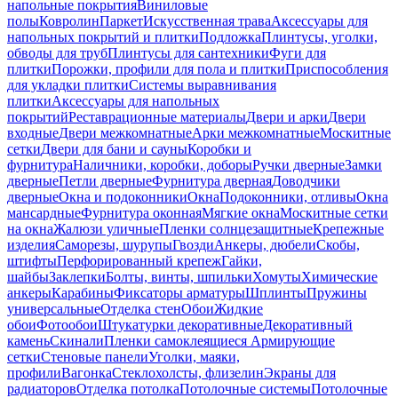
напольные покрытия
Виниловые
полы
Ковролин
Паркет
Искусственная трава
Аксессуары для
напольных покрытий и плитки
Подложка
Плинтусы, уголки,
обводы для труб
Плинтусы для сантехники
Фуги для
плитки
Порожки, профили для пола и плитки
Приспособления
для укладки плитки
Системы выравнивания
плитки
Аксессуары для напольных
покрытий
Реставрационные материалы
Двери и арки
Двери
входные
Двери межкомнатные
Арки межкомнатные
Москитные
сетки
Двери для бани и сауны
Коробки и
фурнитура
Наличники, коробки, доборы
Ручки дверные
Замки
дверные
Петли дверные
Фурнитура дверная
Доводчики
дверные
Окна и подоконники
Окна
Подоконники, отливы
Окна
мансардные
Фурнитура оконная
Мягкие окна
Москитные сетки
на окна
Жалюзи уличные
Пленки солнцезащитные
Крепежные
изделия
Саморезы, шурупы
Гвозди
Анкеры, дюбели
Скобы,
штифты
Перфорированный крепеж
Гайки,
шайбы
Заклепки
Болты, винты, шпильки
Хомуты
Химические
анкеры
Карабины
Фиксаторы арматуры
Шплинты
Пружины
универсальные
Отделка стен
Обои
Жидкие
обои
Фотообои
Штукатурки декоративные
Декоративный
камень
Скинали
Пленки самоклеящиеся
Армирующие
сетки
Стеновые панели
Уголки, маяки,
профили
Вагонка
Стеклохолсты, флизелин
Экраны для
радиаторов
Отделка потолка
Потолочные системы
Потолочные