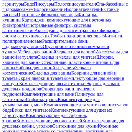
гарнитуры
Биде
Писсуары
Полотенцесушители
Спа-бассейны с
гидромассажем
Водоснабжение
Водонагреватели
Бытовые
насосы
Проточные фильтры для воды
Фильтры-
кувшины
Картриджи, комплектующие для проточных
фильтров
Магистральные фильтры, системы
сантехнические
Аксессуары для магистральных фильтров,
систем сантехнических
Трубы полипропиленовые
Фитинги
полипропиленовые
Расширительные баки,
гидроаккумуляторы
Обустройство ванной комнаты и
туалета
Мебель для ванной
Зеркала для ванной
Аксессуары для
ванной и туалета
Сиденья и чехлы для унитаза
Шторки,
карнизы для ванны
Стеклянные, пластиковые шторки для
ванны
Наборы для ванной и туалета
Зеркала
косметические
Сиденья для ванны
Коврики для ванной и
туалета
Экран-дверки в туалет
Комплектующие для мебели в
ванную
Комплектующие для сантехники
Экраны для ванн,
душевых поддонов
Опоры для ванн, душевых
поддонов
Комплектующие для ванн
Плинтусы для
сантехники
Сифоны, трапы
Комплектующие для
умывальников, моек
Комплектующие для унитазов, писсуаров,
биде
Бачки для унитазов
Комплектующие для душевых
гарнитуров
Комплектующие для сифонов,
трапов
Комплектующие для смесителей
Комплектующие для
душевых кабин, уголков
Сантехника для кухни
Кухонные
мойки
Кухонные мойки со смесителями
Смесители для