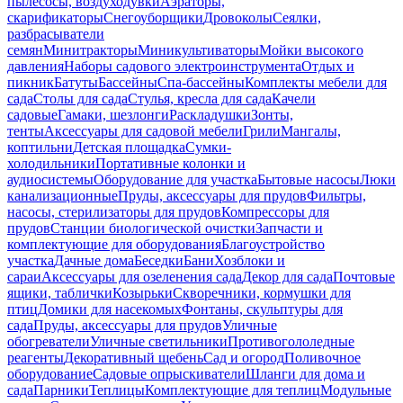
пылесосы, воздуходувки
Аэраторы,
скарификаторы
Снегоуборщики
Дровоколы
Сеялки,
разбрасыватели
семян
Минитракторы
Миникультиваторы
Мойки высокого
давления
Наборы садового электроинструмента
Отдых и
пикник
Батуты
Бассейны
Спа-бассейны
Комплекты мебели для
сада
Столы для сада
Стулья, кресла для сада
Качели
садовые
Гамаки, шезлонги
Раскладушки
Зонты,
тенты
Аксессуары для садовой мебели
Грили
Мангалы,
коптильни
Детская площадка
Сумки-
холодильники
Портативные колонки и
аудиосистемы
Оборудование для участка
Бытовые насосы
Люки
канализационные
Пруды, аксессуары для прудов
Фильтры,
насосы, стерилизаторы для прудов
Компрессоры для
прудов
Станции биологической очистки
Запчасти и
комплектующие для оборудования
Благоустройство
участка
Дачные дома
Беседки
Бани
Хозблоки и
сараи
Аксессуары для озеленения сада
Декор для сада
Почтовые
ящики, таблички
Козырьки
Скворечники, кормушки для
птиц
Домики для насекомых
Фонтаны, скульптуры для
сада
Пруды, аксессуары для прудов
Уличные
обогреватели
Уличные светильники
Противогололедные
реагенты
Декоративный щебень
Сад и огород
Поливочное
оборудование
Садовые опрыскиватели
Шланги для дома и
сада
Парники
Теплицы
Комплектующие для теплиц
Модульные