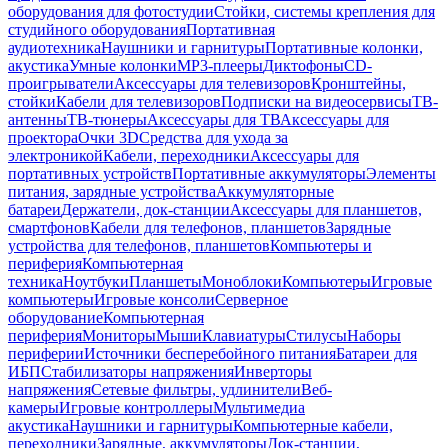
оборудования для фотостудии
Стойки, системы крепления для
студийного оборудования
Портативная
аудиотехника
Наушники и гарнитуры
Портативные колонки,
акустика
Умные колонки
MP3-плееры
Диктофоны
CD-
проигрыватели
Аксессуары для телевизоров
Кронштейны,
стойки
Кабели для телевизоров
Подписки на видеосервисы
ТВ-
антенны
ТВ-тюнеры
Аксессуары для ТВ
Аксессуары для
проектора
Очки 3D
Средства для ухода за
электроникой
Кабели, переходники
Аксессуары для
портативных устройств
Портативные аккумуляторы
Элементы
питания, зарядные устройства
Аккумуляторные
батареи
Держатели, док-станции
Аксессуары для планшетов,
смартфонов
Кабели для телефонов, планшетов
Зарядные
устройства для телефонов, планшетов
Компьютеры и
периферия
Компьютерная
техника
Ноутбуки
Планшеты
Моноблоки
Компьютеры
Игровые
компьютеры
Игровые консоли
Серверное
оборудование
Компьютерная
периферия
Мониторы
Мыши
Клавиатуры
Стилусы
Наборы
периферии
Источники бесперебойного питания
Батареи для
ИБП
Стабилизаторы напряжения
Инверторы
напряжения
Сетевые фильтры, удлинители
Веб-
камеры
Игровые контроллеры
Мультимедиа
акустика
Наушники и гарнитуры
Компьютерные кабели,
переходники
Зарядные, аккумуляторы
Док-станции,