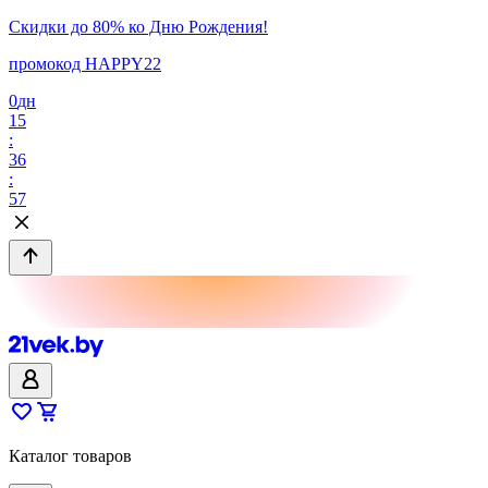
Скидки до 80% ко Дню Рождения!
промокод HAPPY22
0
дн
15
:
36
:
57
Каталог товаров