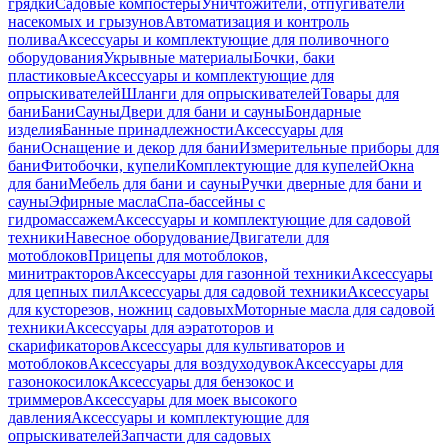
грядки
Садовые компостеры
Уничтожители, отпугиватели
насекомых и грызунов
Автоматизация и контроль
полива
Аксессуары и комплектующие для поливочного
оборудования
Укрывные материалы
Бочки, баки
пластиковые
Аксессуары и комплектующие для
опрыскивателей
Шланги для опрыскивателей
Товары для
бани
Бани
Сауны
Двери для бани и сауны
Бондарные
изделия
Банные принадлежности
Аксессуары для
бани
Оснащение и декор для бани
Измерительные приборы для
бани
Фитобочки, купели
Комплектующие для купелей
Окна
для бани
Мебель для бани и сауны
Ручки дверные для бани и
сауны
Эфирные масла
Спа-бассейны с
гидромассажем
Аксессуары и комплектующие для садовой
техники
Навесное оборудование
Двигатели для
мотоблоков
Прицепы для мотоблоков,
минитракторов
Аксессуары для газонной техники
Аксессуары
для цепных пил
Аксессуары для садовой техники
Аксессуары
для кусторезов, ножниц садовых
Моторные масла для садовой
техники
Аксессуары для аэратоторов и
скарификаторов
Аксессуары для культиваторов и
мотоблоков
Аксессуары для воздуходувок
Аксессуары для
газонокосилок
Аксессуары для бензокос и
триммеров
Аксессуары для моек высокого
давления
Аксессуары и комплектующие для
опрыскивателей
Запчасти для садовых