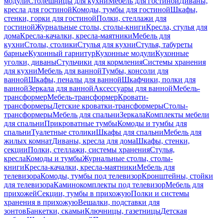
модули
Столешницы для кухни
Мебель для гостиной
Диваны,
кресла для гостиной
Комоды, тумбы для гостиной
Шкафы,
стенки, горки для гостиной
Полки, стеллажи для
гостиной
Журнальные столы, столы-книги
Кресла, стулья для
дома
Кресла-качалки, кресла-маятники
Мебель для
кухни
Столы, столики
Стулья для кухни
Стулья, табуреты
барные
Кухонный гарнитур
Кухонные модули
Кухонные
уголки, диваны
Стульчики для кормления
Системы хранения
для кухни
Мебель для ванной
Тумбы, консоли для
ванной
Шкафы, пеналы для ванной
Шкафчики, полки для
ванной
Зеркала для ванной
Аксессуары для ванной
Мебель-
трансформер
Мебель-трансформер
Кровати-
трансформеры
Детские кроватки-трансформеры
Столы-
трансформеры
Мебель для спальни
Зеркала
Комплекты мебели
для спальни
Прикроватные тумбы
Комоды и тумбы для
спальни
Туалетные столики
Шкафы для спальни
Мебель для
жилых комнат
Диваны, кресла для дома
Шкафы, стенки,
секции
Полки, стеллажи, системы хранения
Стулья,
кресла
Комоды и тумбы
Журнальные столы, столы-
книги
Кресла-качалки, кресла-маятники
Мебель для
телевизора
Комоды, тумбы под телевизор
Кронштейны, стойки
для телевизора
Каминокомплекты под телевизор
Мебель для
прихожей
Секции, тумбы в прихожую
Полки и системы
хранения в прихожую
Вешалки, подставки для
зонтов
Банкетки, скамьи
Ключницы, газетницы
Детская