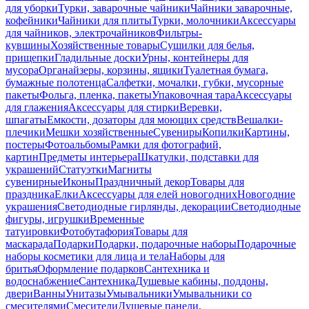
для уборки
Турки, заварочные чайники
Чайники заварочные,
кофейники
Чайники для плиты
Турки, молочники
Аксессуары
для чайников, электрочайников
Фильтры-
кувшины
Хозяйственные товары
Сушилки для белья,
прищепки
Гладильные доски
Урны, контейнеры для
мусора
Органайзеры, корзины, ящики
Туалетная бумага,
бумажные полотенца
Салфетки, мочалки, губки, мусорные
пакеты
Фольга, пленка, пакеты
Упаковочная тара
Аксессуары
для глажения
Аксессуары для стирки
Веревки,
шпагаты
Емкости, дозаторы для моющих средств
Вешалки-
плечики
Мешки хозяйственные
Сувениры
Копилки
Картины,
постеры
Фотоальбомы
Рамки для фотографий,
картин
Предметы интерьера
Шкатулки, подставки для
украшений
Статуэтки
Магниты
сувенирные
Иконы
Праздничный декор
Товары для
праздника
Елки
Аксессуары для елей новогодних
Новогодние
украшения
Светодиодные гирлянды, декорации
Светодиодные
фигуры, игрушки
Временные
татуировки
Фотобутафория
Товары для
маскарада
Подарки
Подарки, подарочные наборы
Подарочные
наборы косметики для лица и тела
Наборы для
бритья
Оформление подарков
Сантехника и
водоснабжение
Сантехника
Душевые кабины, поддоны,
двери
Ванны
Унитазы
Умывальники
Умывальники со
смесителями
Смесители
Душевые панели,