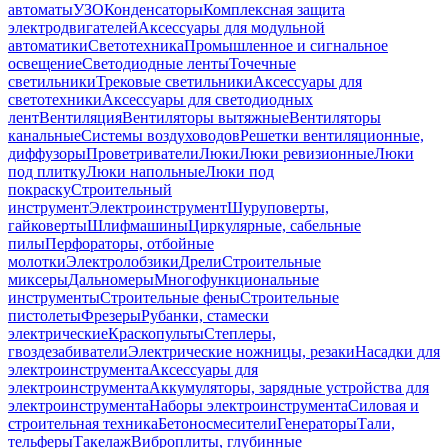
автоматы
УЗО
Конденсаторы
Комплексная защита
электродвигателей
Аксессуары для модульной
автоматики
Светотехника
Промышленное и сигнальное
освещение
Светодиодные ленты
Точечные
светильники
Трековые светильники
Аксессуары для
светотехники
Аксессуары для светодиодных
лент
Вентиляция
Вентиляторы вытяжные
Вентиляторы
канальные
Системы воздуховодов
Решетки вентиляционные,
диффузоры
Проветриватели
Люки
Люки ревизионные
Люки
под плитку
Люки напольные
Люки под
покраску
Строительный
инструмент
Электроинструмент
Шуруповерты,
гайковерты
Шлифмашины
Циркулярные, сабельные
пилы
Перфораторы, отбойные
молотки
Электролобзики
Дрели
Строительные
миксеры
Дальномеры
Многофункциональные
инструменты
Строительные фены
Строительные
пистолеты
Фрезеры
Рубанки, стамески
электрические
Краскопульты
Степлеры,
гвоздезабиватели
Электрические ножницы, резаки
Насадки для
электроинструмента
Аксессуары для
электроинструмента
Аккумуляторы, зарядные устройства для
электроинструмента
Наборы электроинструмента
Силовая и
строительная техника
Бетоносмесители
Генераторы
Тали,
тельферы
Такелаж
Виброплиты, глубинные