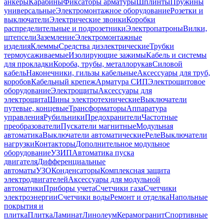
анкеры
Карабины
Фиксаторы арматуры
Шплинты
Пружины
универсальные
Электромонтажное оборудование
Розетки и
выключатели
Электрические звонки
Коробки
распределительные и подрозетники
Электропатроны
Вилки,
штепсели
Заземление
Электромонтажные
изделия
Клеммы
Средства диэлектрические
Трубки
термоусаживаемые
Изолирующие зажимы
Кабель и системы
для прокладки
Короба, трубы, металлорукав
Силовой
кабель
Наконечники, гильзы кабельные
Аксессуары для труб,
коробов
Кабельный крепеж
Арматура СИП
Электрощитовое
оборудование
Электрощиты
Аксессуары для
электрощита
Шины электротехнические
Выключатели
путевые, концевые
Трансформаторы
Аппаратура
управления
Рубильники
Предохранители
Частотные
преобразователи
Пускатели магнитные
Модульная
автоматика
Выключатели автоматические
Реле
Выключатели
нагрузки
Контакторы
Дополнительное модульное
оборудование
УЗИП
Автоматика пуска
двигателя
Дифференциальные
автоматы
УЗО
Конденсаторы
Комплексная защита
электродвигателей
Аксессуары для модульной
автоматики
Приборы учета
Счетчики газа
Счетчики
электроэнергии
Счетчики воды
Ремонт и отделка
Напольные
покрытия и
плитка
Плитка
Ламинат
Линолеум
Керамогранит
Спортивные