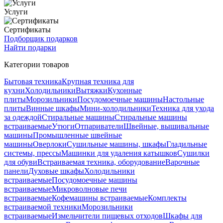
Услуги
Сертификаты
Подборщик подарков
Найти подарки
Категории товаров
Бытовая техника
Крупная техника для
кухни
Холодильники
Вытяжки
Кухонные
плиты
Морозильники
Посудомоечные машины
Настольные
плиты
Винные шкафы
Мини-холодильники
Техника для ухода
за одеждой
Стиральные машины
Стиральные машины
встраиваемые
Утюги
Отпариватели
Швейные, вышивальные
машины
Промышленные швейные
машины
Оверлоки
Сушильные машины, шкафы
Гладильные
системы, прессы
Машинки для удаления катышков
Сушилки
для обуви
Встраиваемая техника, оборудование
Варочные
панели
Духовые шкафы
Холодильники
встраиваемые
Посудомоечные машины
встраиваемые
Микроволновые печи
встраиваемые
Кофемашины встраиваемые
Комплекты
встраиваемой техники
Морозильники
встраиваемые
Измельчители пищевых отходов
Шкафы для