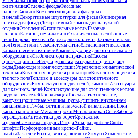
материалы
Шифер
Профнастил
Рулонная кровля
Кровельная
вентиляция
Отделка фасада
Фасадные
панели
Сайдинг
Комплектующие для фасадных
панелей
Декоративные штукатурки для фасада
Клинкерная
плитка для фасада
Декоративный камень для наружной
отделки
Отопление
Отопительные котлы
Газовые
колонки
Камины, печи-камины
Отопительные печи
Банные
печи
Водонагреватели
Радиаторы отопления, батареи
Теплый
пол
Теплые плинтусы
Системы антиобледенения
Управление
климатической техникой
Комплектующие для отопительного
оборудования
Стабилизаторы напряжения
Насосы
циркуляционные
Регулирующая арматура
Отвод и подвод
воды
Дымоходы и комплектующие
Управление климатической
техникой
Комплектующие для радиаторов
Комплектующие для
теплого пола
Топливо и аксессуары для отопительного
оборудования
Комплектующие для печей, каминов
Аксессуары
для каминов, печей
Комплектующие для отопительных котлов,
водонагревателей
Канализация
Тросы сантехнические,
вантузы
Прочистные машины
Трубы, фитинги внутренней
канализации
Трубы, фитинги наружной канализации
Люки
канализационные
Металлопрокат
Металлопрокат
Сваи
Заборы,
ограждения
Автоматика для ворот
Крепежные
изделия
Саморезы, шурупы
Гвозди
Анкеры, дюбели
Скобы,
штифты
Перфорированный крепеж
Гайки,
шайбы
Заклепки
Болты, винты, шпильки
Хомуты
Химические