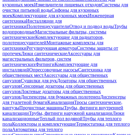
кухонных моек
Измельчители пищевых отходов
Системы для
очистки питьевой воды
Сифоны для кухонных
моек
Комплектующие для кухонных моек
Инженерная
сантехника
Инсталляции для
сантехники
Полотенцесушители
Отвод и подвод воды
Трубы
водопроводные
Магистральные фильтры, системы
сантехнические
Комплектующие для радиаторов,
полотенцесушителей
Монтажные комплекты для
сантехники
Регулирующая арматура
Системы защиты от
протечек
Люки сантехнические
Аксессуары для
магистральных фильтров, систем
сантехнических
Фитинги
Комплектующие для
инсталляций
Опрессовочные насосы
Сантехника для
общественных мест
Аксессуары для общественных
санузлов
Сушилки для рук
Дозаторы для общественных
санузлов
Сенсорные дозаторы для общественных
санузлов
Локтевые дозаторы для общественных
санузлов
Диспенсеры для бумажных полотенец
Диспенсеры
для туалетной бумаги
Канализация
Тросы сантехнические,
вантузы
Прочистные машины
Трубы, фитинги внутренней
канализации
Трубы, фитинги наружной канализации
Люки
канализационные
Теплый пол водяной
Трубы для теплого
пола
Коллекторы и комплектующие
Термостатика для теплого
пола
Автоматика для теплого
пола
Строительство
Строительные смеси и грунтовки
Клеевые