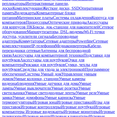
репликаторы
Интерактивные панели,
доски
Комплектующие
Жесткие диски, SSD
Оперативная
память
Видеокарты
Компьютерные блоки
питания
Материнские платы
Системы охлаждения
Корпуса для
компьютеров
Процессоры
Оптические приводы
Аксессуары
для корпусов ПК
Боксы, док-станции для накопителей
Сетевое
оборудование
Маршрутизаторы, DSL-модемы
Wi-Fi точки
доступа, усилители сигнала
Беспроводные
адаптеры
Коммутаторы
Сетевые адаптеры
Powerline
Сетевые
комплектующие
IP-телефония
Медиаконвертеры
Кабели,
переходники сетевые
Антенны для беспроводной
связи
Аксессуары для компьютерной техники
Подставки для
ноутбуков
Аксессуары для ноутбуков
Очки для
компьютера
Рюкзаки для ноутбуков
Сумки, чехлы для
ноутбуков
Средства для ухода за электроникой
Программное
обеспечение
Система Умный дом
Управление умным
домом
Умные колонки, станции
Умные камеры
видеонаблюдения
Умные датчики для дома
Умные
лампы
Умные выключатели
Умные розетки
Умные
светильники
Умные светодиодные ленты
Умные реле
Умные
замки
Умные домофоны
Умные карнизы
Умные
терморегуляторы
Игровая зона
Игровые приставки
Игры для
приставок
Игровые контроллеры
Игровые ноутбуки
Игровые
компьютеры
Игровые видеокарты
Игровые мониторы
Игровые
телевизоры
Игровые мыши
Игровые клавиатуры
Игровые