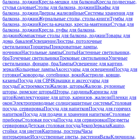
балкона, лоджии
Кресла-мешки для балкона
Кресла подвесные,
стулья садовые
Столы для балкона, лоджии
Шкафы для
балкона, лоджии
Дверцы жалюзийные
Системы хранения для
балкона, лоджии
Журнальные столы, столы-книги
Тумбы для
балкона, лоджии
Кресла-качалки, кресла-маятники
Стулья для
балкона, лоджии
Кресла, пуфы для балкона,
лоджии
Компактные столы для балкона, лоджии
Товары для
дома, бакалея
Освещение
Люстры, потолочные
светильники
Торшеры
Прикроватные лампы,
ночники
Настольные лампы
Споты
Настенные светильники,
бра
Точечные светильники
Трековые светильники
Уличные
светильники, фонари, бра
Лампы
Освещение для картин,
зеркал
Кольцевые лампы
Аксессуары для освещения
Посуда для
готовки
Сковороды, сотейники, воки
Кастрюли, ковши,
казаны
Посуда для СВЧ
Крышки и аксессуары для
посуды
Гастроемкости
Жалюзи, шторы
Жалюзи, рулонные
шторы, римские шторы
Шторы, гардины
Карнизы для
штор
Комплектующие для штор, карнизов, жалюзи
Пленки для
окон
Электроприводные солнцезащитные системы
Столовая
посуда, сервировка
Посуда для напитков
Посуда для горячих
напитков
Посуда для подачи и хранения напитков
Столовые
приборы
Столовая посуда
Посуда для сервировки
Предметы
сервировки
Детская столовая посуда
Декор
Зеркала
Кашпо,
стойки для цветов
Картины, постеры
Часы
интерьерные
Искусственные цветы, растения
Вазы
Ключницы,