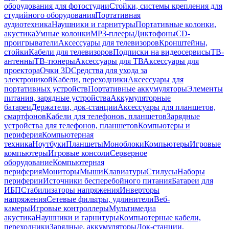
оборудования для фотостудии
Стойки, системы крепления для
студийного оборудования
Портативная
аудиотехника
Наушники и гарнитуры
Портативные колонки,
акустика
Умные колонки
MP3-плееры
Диктофоны
CD-
проигрыватели
Аксессуары для телевизоров
Кронштейны,
стойки
Кабели для телевизоров
Подписки на видеосервисы
ТВ-
антенны
ТВ-тюнеры
Аксессуары для ТВ
Аксессуары для
проектора
Очки 3D
Средства для ухода за
электроникой
Кабели, переходники
Аксессуары для
портативных устройств
Портативные аккумуляторы
Элементы
питания, зарядные устройства
Аккумуляторные
батареи
Держатели, док-станции
Аксессуары для планшетов,
смартфонов
Кабели для телефонов, планшетов
Зарядные
устройства для телефонов, планшетов
Компьютеры и
периферия
Компьютерная
техника
Ноутбуки
Планшеты
Моноблоки
Компьютеры
Игровые
компьютеры
Игровые консоли
Серверное
оборудование
Компьютерная
периферия
Мониторы
Мыши
Клавиатуры
Стилусы
Наборы
периферии
Источники бесперебойного питания
Батареи для
ИБП
Стабилизаторы напряжения
Инверторы
напряжения
Сетевые фильтры, удлинители
Веб-
камеры
Игровые контроллеры
Мультимедиа
акустика
Наушники и гарнитуры
Компьютерные кабели,
переходники
Зарядные, аккумуляторы
Док-станции,