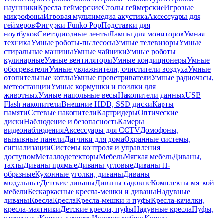
наушники
Кресла геймерские
Столы геймерские
Игровые
микрофоны
Игровая мультимедиа акустика
Аксессуары для
геймеров
Фигурки Funko Pop
Подставки для
ноутбуков
Светодиодные ленты
Лампы для мониторов
Умная
техника
Умные роботы-пылесосы
Умные телевизоры
Умные
стиральные машины
Умные чайники
Умные роботы
кулинарные
Умные вентиляторы
Умные кондиционеры
Умные
обогреватели
Умные увлажнители, очистители воздуха
Умные
отопительные котлы
Умные проветриватели
Умные радиочасы,
метеостанции
Умные кормушки и поилки для
животных
Умные напольные весы
Накопители данных
USB
Flash накопители
Внешние HDD, SSD диски
Карты
памяти
Сетевые накопители
Картридеры
Оптические
диски
Наблюдение и безопасность
Камеры
видеонаблюдения
Аксессуары для CCTV
Домофоны,
вызывные панели
Датчики для дома
Охранные системы,
сигнализации
Системы контроля и управления
доступом
Металлодетекторы
Мебель
Мягкая мебель
Диваны,
тахты
Диваны прямые
Диваны угловые
Диваны П-
образные
Кухонные уголки, диваны
Диваны
модульные
Детские диваны
Диваны садовые
Комплекты мягкой
мебели
Бескаркасные кресла-мешки и диваны
Надувные
диваны
Кресла
Кресла
Кресла-мешки и пуфы
Кресла-качалки,
кресла-маятники
Детские кресла, пуфы
Надувные кресла
Пуфы,
оттоманки
Кресла-кровати
Игровая мебель
Кресла