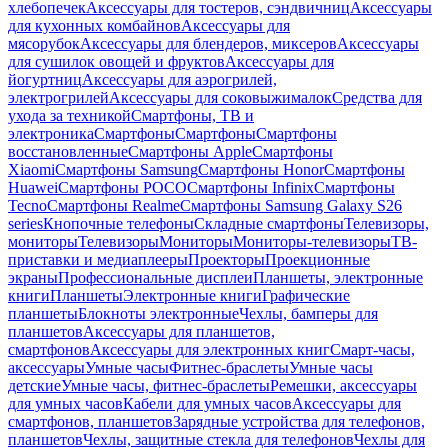
хлебопечек
Аксессуары для тостеров, сэндвичниц
Аксессуары
для кухонных комбайнов
Аксессуары для
мясорубок
Аксессуары для блендеров, миксеров
Аксессуары
для сушилок овощей и фруктов
Аксессуары для
йогуртниц
Аксессуары для аэрогрилей,
электрогрилей
Аксессуары для соковыжималок
Средства для
ухода за техникой
Смартфоны, ТВ и
электроника
Смартфоны
Смартфоны
Смартфоны
восстановленные
Смартфоны Apple
Смартфоны
Xiaomi
Смартфоны Samsung
Смартфоны Honor
Смартфоны
Huawei
Смартфоны POCO
Смартфоны Infinix
Смартфоны
Tecno
Смартфоны Realme
Смартфоны Samsung Galaxy S26
series
Кнопочные телефоны
Складные смартфоны
Телевизоры,
мониторы
Телевизоры
Мониторы
Мониторы-телевизоры
ТВ-
приставки и медиаплееры
Проекторы
Проекционные
экраны
Профессиональные дисплеи
Планшеты, электронные
книги
Планшеты
Электронные книги
Графические
планшеты
Блокноты электронные
Чехлы, бамперы для
планшетов
Аксессуары для планшетов,
смартфонов
Аксессуары для электронных книг
Смарт-часы,
аксессуары
Умные часы
Фитнес-браслеты
Умные часы
детские
Умные часы, фитнес-браслеты
Ремешки, аксессуары
для умных часов
Кабели для умных часов
Аксессуары для
смартфонов, планшетов
Зарядные устройства для телефонов,
планшетов
Чехлы, защитные стекла для телефонов
Чехлы для