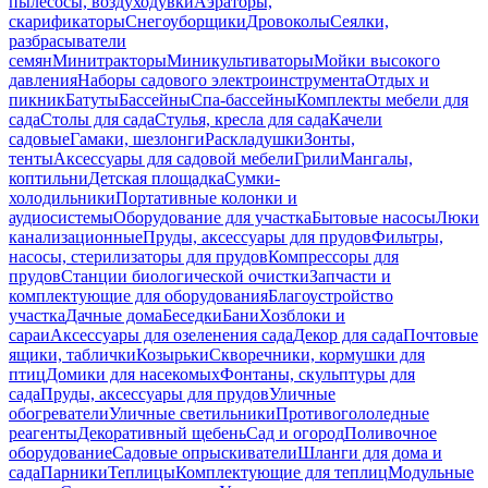
пылесосы, воздуходувки
Аэраторы,
скарификаторы
Снегоуборщики
Дровоколы
Сеялки,
разбрасыватели
семян
Минитракторы
Миникультиваторы
Мойки высокого
давления
Наборы садового электроинструмента
Отдых и
пикник
Батуты
Бассейны
Спа-бассейны
Комплекты мебели для
сада
Столы для сада
Стулья, кресла для сада
Качели
садовые
Гамаки, шезлонги
Раскладушки
Зонты,
тенты
Аксессуары для садовой мебели
Грили
Мангалы,
коптильни
Детская площадка
Сумки-
холодильники
Портативные колонки и
аудиосистемы
Оборудование для участка
Бытовые насосы
Люки
канализационные
Пруды, аксессуары для прудов
Фильтры,
насосы, стерилизаторы для прудов
Компрессоры для
прудов
Станции биологической очистки
Запчасти и
комплектующие для оборудования
Благоустройство
участка
Дачные дома
Беседки
Бани
Хозблоки и
сараи
Аксессуары для озеленения сада
Декор для сада
Почтовые
ящики, таблички
Козырьки
Скворечники, кормушки для
птиц
Домики для насекомых
Фонтаны, скульптуры для
сада
Пруды, аксессуары для прудов
Уличные
обогреватели
Уличные светильники
Противогололедные
реагенты
Декоративный щебень
Сад и огород
Поливочное
оборудование
Садовые опрыскиватели
Шланги для дома и
сада
Парники
Теплицы
Комплектующие для теплиц
Модульные