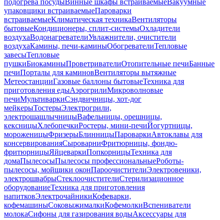
подогрева посуды
Винные шкафы встраиваемые
Вакуумные
упаковщики встраиваемые
Пароварки
встраиваемые
Климатическая техника
Вентиляторы
бытовые
Кондиционеры, сплит-системы
Охладители
воздуха
Водонагреватели
Увлажнители, очистители
воздуха
Камины, печи-камины
Обогреватели
Тепловые
завесы
Тепловые
пушки
Биокамины
Проветриватели
Отопительные печи
Банные
печи
Порталы для каминов
Вентиляторы вытяжные
Метеостанции
Газовые баллоны бытовые
Техника для
приготовления еды
Аэрогрили
Микроволновые
печи
Мультиварки
Сэндвичницы, хот-дог
мейкеры
Тостеры
Электрогрили,
электрошашлычницы
Вафельницы, орешницы,
кексницы
Хлебопечки
Ростеры, мини-печи
Йогуртницы,
мороженицы
Фризеры
Блинницы
Пароварки
Автоклавы для
консервирования
Сыроварни
Фритюрницы, фондю-
фритюрницы
Яйцеварки
Попкорницы
Техника для
дома
Пылесосы
Пылесосы профессиональные
Роботы-
пылесосы, мойщики окон
Пароочистители
Электровеники,
электрошвабры
Стеклоочистители
Стерилизационное
оборудование
Техника для приготовления
напитков
Электрочайники
Кофеварки,
кофемашины
Соковыжималки
Кофемолки
Вспениватели
молока
Сифоны для газирования воды
Аксессуары для