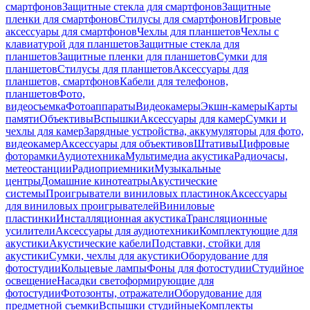
смартфонов
Защитные стекла для смартфонов
Защитные
пленки для смартфонов
Стилусы для смартфонов
Игровые
аксессуары для смартфонов
Чехлы для планшетов
Чехлы с
клавиатурой для планшетов
Защитные стекла для
планшетов
Защитные пленки для планшетов
Сумки для
планшетов
Стилусы для планшетов
Аксессуары для
планшетов, смартфонов
Кабели для телефонов,
планшетов
Фото,
видеосъемка
Фотоаппараты
Видеокамеры
Экшн-камеры
Карты
памяти
Объективы
Вспышки
Аксессуары для камер
Сумки и
чехлы для камер
Зарядные устройства, аккумуляторы для фото,
видеокамер
Аксессуары для объективов
Штативы
Цифровые
фоторамки
Аудиотехника
Мультимедиа акустика
Радиочасы,
метеостанции
Радиоприемники
Музыкальные
центры
Домашние кинотеатры
Акустические
системы
Проигрыватели виниловых пластинок
Аксессуары
для виниловых проигрывателей
Виниловые
пластинки
Инсталляционная акустика
Трансляционные
усилители
Аксессуары для аудиотехники
Комплектующие для
акустики
Акустические кабели
Подставки, стойки для
акустики
Сумки, чехлы для акустики
Оборудование для
фотостудии
Кольцевые лампы
Фоны для фотостудии
Студийное
освещение
Насадки светоформирующие для
фотостудии
Фотозонты, отражатели
Оборудование для
предметной съемки
Вспышки студийные
Комплекты