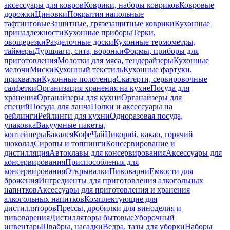
аксессуары для ковров
Коврики, наборы ковриков
Ковровые
дорожки
Циновки
Покрытия напольные
тафтинговые
Защитные, грязезащитные коврики
Кухонные
принадлежности
Кухонные приборы
Терки,
овощерезки
Разделочные доски
Кухонные термометры,
таймеры
Дуршлаги, сита, воронки
Формы, приборы для
приготовления
Молотки для мяса, тендерайзеры
Кухонные
мелочи
Миски
Кухонный текстиль
Кухонные фартуки,
прихватки
Кухонные полотенца
Скатерти, сервировочные
салфетки
Организация хранения на кухне
Посуда для
хранения
Органайзеры для кухни
Органайзеры для
специй
Посуда для ланча
Полки и аксессуары на
рейлинги
Рейлинги для кухни
Одноразовая посуда,
упаковка
Вакуумные пакеты,
контейнеры
Бакалея
Кофе
Чай
Цикорий, какао, горячий
шоколад
Сиропы и топпинги
Консервирование и
дистилляция
Автоклавы для консервирования
Аксессуары для
консервирования
Приспособления для
консервирования
Открывалки
Пивоварни
Емкости для
брожения
Ингредиенты для приготовления алкогольных
напитков
Аксессуары для приготовления и хранения
алкогольных напитков
Комплектующие для
дистилляторов
Прессы, дробилки для виноделия и
пивоварения
Дистилляторы бытовые
Уборочный
инвентарь
Швабры, насадки
Ведра, тазы для уборки
Наборы