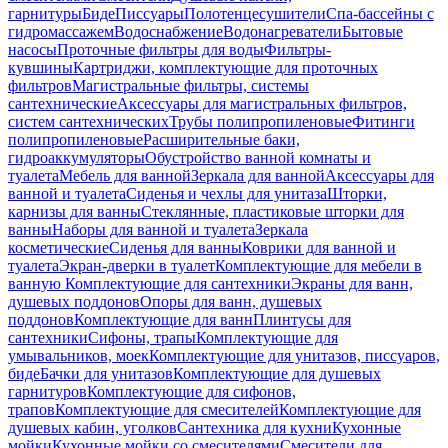
гарнитуры
Биде
Писсуары
Полотенцесушители
Спа-бассейны с
гидромассажем
Водоснабжение
Водонагреватели
Бытовые
насосы
Проточные фильтры для воды
Фильтры-
кувшины
Картриджи, комплектующие для проточных
фильтров
Магистральные фильтры, системы
сантехнические
Аксессуары для магистральных фильтров,
систем сантехнических
Трубы полипропиленовые
Фитинги
полипропиленовые
Расширительные баки,
гидроаккумуляторы
Обустройство ванной комнаты и
туалета
Мебель для ванной
Зеркала для ванной
Аксессуары для
ванной и туалета
Сиденья и чехлы для унитаза
Шторки,
карнизы для ванны
Стеклянные, пластиковые шторки для
ванны
Наборы для ванной и туалета
Зеркала
косметические
Сиденья для ванны
Коврики для ванной и
туалета
Экран-дверки в туалет
Комплектующие для мебели в
ванную
Комплектующие для сантехники
Экраны для ванн,
душевых поддонов
Опоры для ванн, душевых
поддонов
Комплектующие для ванн
Плинтусы для
сантехники
Сифоны, трапы
Комплектующие для
умывальников, моек
Комплектующие для унитазов, писсуаров,
биде
Бачки для унитазов
Комплектующие для душевых
гарнитуров
Комплектующие для сифонов,
трапов
Комплектующие для смесителей
Комплектующие для
душевых кабин, уголков
Сантехника для кухни
Кухонные
мойки
Кухонные мойки со смесителями
Смесители для