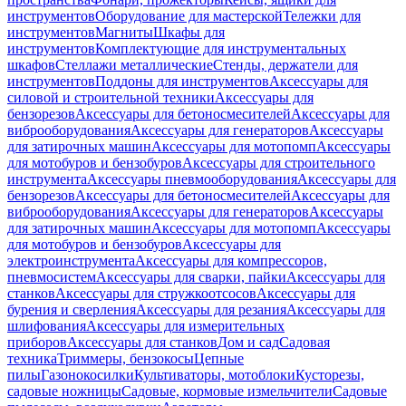
инструментов
Оборудование для мастерской
Тележки для
инструментов
Магниты
Шкафы для
инструментов
Комплектующие для инструментальных
шкафов
Стеллажи металлические
Стенды, держатели для
инструментов
Поддоны для инструментов
Аксессуары для
силовой и строительной техники
Аксессуары для
бензорезов
Аксессуары для бетоносмесителей
Аксессуары для
виброоборудования
Аксессуары для генераторов
Аксессуары
для затирочных машин
Аксессуары для мотопомп
Аксессуары
для мотобуров и бензобуров
Аксессуары для строительного
инструмента
Аксессуары пневмооборудования
Аксессуары для
бензорезов
Аксессуары для бетоносмесителей
Аксессуары для
виброоборудования
Аксессуары для генераторов
Аксессуары
для затирочных машин
Аксессуары для мотопомп
Аксессуары
для мотобуров и бензобуров
Аксессуары для
электроинструмента
Аксессуары для компрессоров,
пневмосистем
Аксессуары для сварки, пайки
Аксессуары для
станков
Аксессуары для стружкоотсосов
Аксессуары для
бурения и сверления
Аксессуары для резания
Аксессуары для
шлифования
Аксессуары для измерительных
приборов
Аксессуары для станков
Дом и сад
Садовая
техника
Триммеры, бензокосы
Цепные
пилы
Газонокосилки
Культиваторы, мотоблоки
Кусторезы,
садовые ножницы
Садовые, кормовые измельчители
Садовые