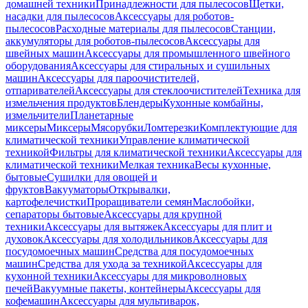
домашней техники
Принадлежности для пылесосов
Щетки,
насадки для пылесосов
Аксессуары для роботов-
пылесосов
Расходные материалы для пылесосов
Станции,
аккумуляторы для роботов-пылесосов
Аксессуары для
швейных машин
Аксессуары для промышленного швейного
оборудования
Аксессуары для стиральных и сушильных
машин
Аксессуары для пароочистителей,
отпаривателей
Аксессуары для стеклоочистителей
Техника для
измельчения продуктов
Блендеры
Кухонные комбайны,
измельчители
Планетарные
миксеры
Миксеры
Мясорубки
Ломтерезки
Комплектующие для
климатической техники
Управление климатической
техникой
Фильтры для климатической техники
Аксессуары для
климатической техники
Мелкая техника
Весы кухонные,
бытовые
Сушилки для овощей и
фруктов
Вакууматоры
Открывалки,
картофелечистки
Проращиватели семян
Маслобойки,
сепараторы бытовые
Аксессуары для крупной
техники
Аксессуары для вытяжек
Аксессуары для плит и
духовок
Аксессуары для холодильников
Аксессуары для
посудомоечных машин
Средства для посудомоечных
машин
Средства для ухода за техникой
Аксессуары для
кухонной техники
Аксессуары для микроволновых
печей
Вакуумные пакеты, контейнеры
Аксессуары для
кофемашин
Аксессуары для мультиварок,