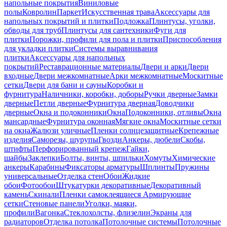
напольные покрытия
Виниловые
полы
Ковролин
Паркет
Искусственная трава
Аксессуары для
напольных покрытий и плитки
Подложка
Плинтусы, уголки,
обводы для труб
Плинтусы для сантехники
Фуги для
плитки
Порожки, профили для пола и плитки
Приспособления
для укладки плитки
Системы выравнивания
плитки
Аксессуары для напольных
покрытий
Реставрационные материалы
Двери и арки
Двери
входные
Двери межкомнатные
Арки межкомнатные
Москитные
сетки
Двери для бани и сауны
Коробки и
фурнитура
Наличники, коробки, доборы
Ручки дверные
Замки
дверные
Петли дверные
Фурнитура дверная
Доводчики
дверные
Окна и подоконники
Окна
Подоконники, отливы
Окна
мансардные
Фурнитура оконная
Мягкие окна
Москитные сетки
на окна
Жалюзи уличные
Пленки солнцезащитные
Крепежные
изделия
Саморезы, шурупы
Гвозди
Анкеры, дюбели
Скобы,
штифты
Перфорированный крепеж
Гайки,
шайбы
Заклепки
Болты, винты, шпильки
Хомуты
Химические
анкеры
Карабины
Фиксаторы арматуры
Шплинты
Пружины
универсальные
Отделка стен
Обои
Жидкие
обои
Фотообои
Штукатурки декоративные
Декоративный
камень
Скинали
Пленки самоклеящиеся
Армирующие
сетки
Стеновые панели
Уголки, маяки,
профили
Вагонка
Стеклохолсты, флизелин
Экраны для
радиаторов
Отделка потолка
Потолочные системы
Потолочные