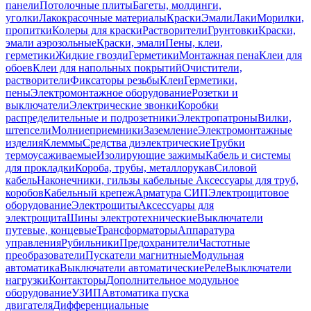
панели
Потолочные плиты
Багеты, молдинги,
уголки
Лакокрасочные материалы
Краски
Эмали
Лаки
Морилки,
пропитки
Колеры для краски
Растворители
Грунтовки
Краски,
эмали аэрозольные
Краски, эмали
Пены, клеи,
герметики
Жидкие гвозди
Герметики
Монтажная пена
Клеи для
обоев
Клеи для напольных покрытий
Очистители,
растворители
Фиксаторы резьбы
Клеи
Герметики,
пены
Электромонтажное оборудование
Розетки и
выключатели
Электрические звонки
Коробки
распределительные и подрозетники
Электропатроны
Вилки,
штепсели
Молниеприемники
Заземление
Электромонтажные
изделия
Клеммы
Средства диэлектрические
Трубки
термоусаживаемые
Изолирующие зажимы
Кабель и системы
для прокладки
Короба, трубы, металлорукав
Силовой
кабель
Наконечники, гильзы кабельные
Аксессуары для труб,
коробов
Кабельный крепеж
Арматура СИП
Электрощитовое
оборудование
Электрощиты
Аксессуары для
электрощита
Шины электротехнические
Выключатели
путевые, концевые
Трансформаторы
Аппаратура
управления
Рубильники
Предохранители
Частотные
преобразователи
Пускатели магнитные
Модульная
автоматика
Выключатели автоматические
Реле
Выключатели
нагрузки
Контакторы
Дополнительное модульное
оборудование
УЗИП
Автоматика пуска
двигателя
Дифференциальные