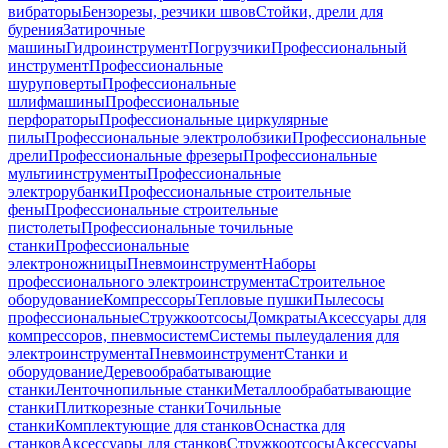
вибраторы
Бензорезы, резчики швов
Стойки, дрели для
бурения
Затирочные
машины
Гидроинструмент
Погрузчики
Профессиональный
инструмент
Профессиональные
шуруповерты
Профессиональные
шлифмашины
Профессиональные
перфораторы
Профессиональные циркулярные
пилы
Профессиональные электролобзики
Профессиональные
дрели
Профессиональные фрезеры
Профессиональные
мультиинструменты
Профессиональные
электрорубанки
Профессиональные строительные
фены
Профессиональные строительные
пистолеты
Профессиональные точильные
станки
Профессиональные
электроножницы
Пневмоинструмент
Наборы
профессионального электроинструмента
Строительное
оборудование
Компрессоры
Тепловые пушки
Пылесосы
профессиональные
Стружкоотсосы
Домкраты
Аксессуары для
компрессоров, пневмосистем
Системы пылеудаления для
электроинструмента
Пневмоинструмент
Станки и
оборудование
Деревообрабатывающие
станки
Ленточнопильные станки
Металлообрабатывающие
станки
Плиткорезные станки
Точильные
станки
Комплектующие для станков
Оснастка для
станков
Аксессуары для станков
Стружкоотсосы
Аксессуары