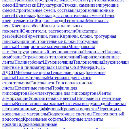
смеси
Шпатлевки
Штукатурки
Стяжки, самонивелирующие
смеси
Строительные смеси, составы
Гидроизоляционные
смеси
Грунтовки
Добавки для строительных смесей
Пены,
клеи, герметики
Жидкие гвозди
Герметики
Монтажная
пена
Клеи для обоев
Клеи для напольных
покрытий
Очистители, растворители
Фиксаторы
резьбы
Клеи
Герметики, пены
Кирпичи, блоки, тротуарная
плитка
Кирпичи
Строительные блоки
Тротуарная
плитка
Изоляционные материалы
Минеральная
вата
Экструдированный пенополистирол
Пенопласт
Пленки,
мембраны
Отражающая теплоизоляция
Гидроизоляционные
ленты
Поликарбонат
Шумоизоляция
Теплоизоляция
Звукоизоляц
плитные и пиломатериалы
Плиты OSB
Фанера
ДСП,
ЛДСП
Мебельные щиты
Террасные доски
Древесные
плиты
Пиломатериалы
Материалы для сухого
строительства
Гипсокартон
Гипсоволокнистые
листы
Цементные плиты
Профили для
гипсокартона
Комплектующие для гипсокартона
Ленты
армирующие
Уплотнительные ленты
Гипсовые и цементные
плиты
Вентиляторы вытяжные
Системы воздуховодов
Решетки
вентиляционные, диффузоры
Кровля и водосток
Черепица и
кровельные материалы
Водосточные системы
Поверхностный
водоотвод
Кровельные софиты
Доборные элементы
кровли
Гидроизоляционные