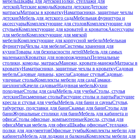
мебель
Шкафы для детской
Полки, стеллажи для
детской
Детские комоды
Кровати детские
Детские
матрасы
Матрасы в кроватку
Наматрасники, защитные чехлы
детские
Мебель для детского сада
Мебельная фурнитура и
аксессуары
Комплектующие для столов
Комплектующие для
стульев
Комплектующие для кроватей и кроваток
Аксессуары
для мебели
Комплектующие для мягкой
мебели
Комплектующие для корпусной мебели
Мебельная
фурнитура
Чехлы для мебели
Системы хранения для
кухни
Товары для безопасности детей
Мебель для самых
маленьких
Кроватки для новорожденных
Пеленальные
столики, комоды, матрасы
Манежи, кровати-манежи
Матрасы в
кроватку
Наматрасники, защитные чехлы в кроватку
Садовая
мебель
Садовые диваны, кресла
Садовые стулья
Садовые,
уличные столы
Комплекты мебели для сада
Гамаки,
шезлонги
Качели садовые
Надувная мебель
Кухни
походные
Столы для сада
Мебель для учебы
Столы, стулья
детские
Письменные столы
Растущие столы и парты
Растущие
кресла и стулья для учебы
Мебель для бани и сауны
Стулья,
табуретки, подставки для бани
Скамьи для бани
Столы для
бани
Журнальные столики для бани
Мебель для кабинета и
офиса
Столы офисные, компьютерные
Кресла, стулья для
офиса
Мягкая мебель для офиса
Шкафы офисные
Стеллажи,
полки для документов
Офисные тумбы
Комплекты мебели для
кабинета
Мебель для лоджии и балкона
Комплекты мебели для