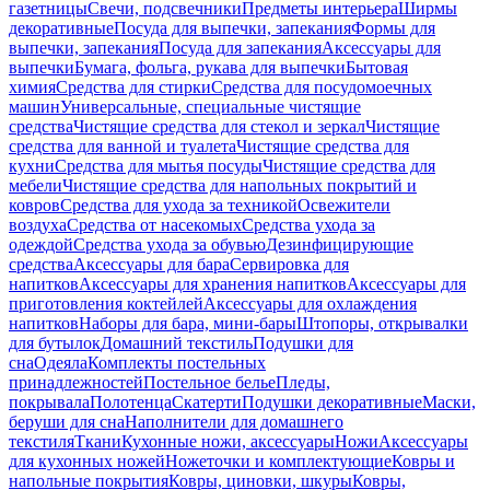
газетницы
Свечи, подсвечники
Предметы интерьера
Ширмы
декоративные
Посуда для выпечки, запекания
Формы для
выпечки, запекания
Посуда для запекания
Аксессуары для
выпечки
Бумага, фольга, рукава для выпечки
Бытовая
химия
Средства для стирки
Средства для посудомоечных
машин
Универсальные, специальные чистящие
средства
Чистящие средства для стекол и зеркал
Чистящие
средства для ванной и туалета
Чистящие средства для
кухни
Средства для мытья посуды
Чистящие средства для
мебели
Чистящие средства для напольных покрытий и
ковров
Средства для ухода за техникой
Освежители
воздуха
Средства от насекомых
Средства ухода за
одеждой
Средства ухода за обувью
Дезинфицирующие
средства
Аксессуары для бара
Сервировка для
напитков
Аксессуары для хранения напитков
Аксессуары для
приготовления коктейлей
Аксессуары для охлаждения
напитков
Наборы для бара, мини-бары
Штопоры, открывалки
для бутылок
Домашний текстиль
Подушки для
сна
Одеяла
Комплекты постельных
принадлежностей
Постельное белье
Пледы,
покрывала
Полотенца
Скатерти
Подушки декоративные
Маски,
беруши для сна
Наполнители для домашнего
текстиля
Ткани
Кухонные ножи, аксессуары
Ножи
Аксессуары
для кухонных ножей
Ножеточки и комплектующие
Ковры и
напольные покрытия
Ковры, циновки, шкуры
Ковры,