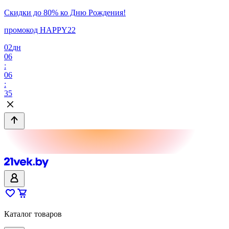
Скидки до 80% ко Дню Рождения!
промокод HAPPY22
02
дн
06
:
06
:
35
Каталог товаров