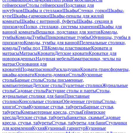
геймерские
Столы геймерские
Подставки для
ноутбуков
Шкафы и стеллажи
Шкафы
Стенки, горки
Шкафы-
купе
Шкафы-гармошки
Шкафы-пеналы для жилой
комнаты
Шкафы с витриной, буфеты
Шкафы, секции в
прихожую
Полки, стеллажи, системы хранения
Шкафы для
ванной комнаты
Вешалки, подставки для зонтов
Комоды,
тумбы
Комоды
Тумбы
Прикроватные тумбы
Обувницы, тумбы в
прихожую
Комоды, тумбы для ванной
Пеленальные столики,
комоды
Тумбы под ТВ
Комоды пластиковые
Кровати и
матрасы
Матрасы
Кровати
Детские кровати
Кроватки для
новорожденных
Надувная мебель
Наматрасники, чехлы на
матрас
Основания для
кроватей
Подматрасники
Раскладушки
Кровати-трансформеры,
шкафы-кровати
Кровати-домики
Столы
Кухонные
столы
Барные столы
Столы письменные,
компьютерные
Детские столы
Туалетные столики
Журнальные
столы
Садовые столы
Растущие столы и парты
Столы,
журнальные столики для бани
Приставные
столики
Консольные столики
Обеденные группы
Столы-
книги
Стулья
Кухонные стулья, табуреты
Барные стулья,
табуреты
Компьютерные кресла, стулья
Геймерские
кресла
Детские стулья, табуреты
Банкетки, скамьи
Садовые
кресла, стулья, табуреты
Стулья, табуреты для бани
Стульчики
для кормления
Кухня
Кухонный гарнитур
Кухонные