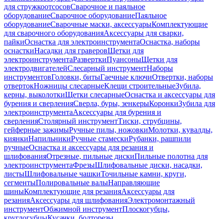
для стружкоотсосов
Сварочное и паяльное
оборудование
Сварочное оборудование
Паяльное
оборудование
Сварочные маски, аксессуары
Комплектующие
для сварочного оборудования
Аксессуары для сварки,
пайки
Оснастка для электроинструмента
Оснастка, наборы
оснастки
Насадки для граверов
Щетки для
электроинструмента
Развертки
Пуансоны
Щетки для
электродвигателей
Слесарный инструмент
Наборы
инструментов
Головки, биты
Гаечные ключи
Отвертки, наборы
отверток
Ножницы слесарные
Клещи строительные
Зубила,
керны, выколотки
Щетки слесарные
Оснастка и аксессуары для
бурения и сверления
Сверла, буры, зенкеры
Коронки
Зубила для
электроинструмента
Аксессуары для бурения и
сверления
Столярный инструмент
Тиски, струбцины,
гейферные зажимы
Ручные пилы, ножовки
Молотки, кувалды,
киянки
Напильники
Ручные стамески
Рубанки, рашпили
ручные
Оснастка и аксессуары для резания и
шлифования
Отрезные, пильные диски
Пильные полотна для
электроинструмента
Фрезы
Шлифовальные диски, насадки,
листы
Шлифовальные чашки
Точильные камни, круги,
сегменты
Полировальные валы
Направляющие
шины
Комплектующие для резания
Аксессуары для
резания
Аксессуары для шлифования
Электромонтажный
инструмент
Обжимной инструмент
Плоскогубцы,
круглогубцы
Кусачки, болторезы,