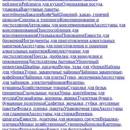
рейлинги
Рейлинги для кухни
Одноразовая посуда,
упаковка
Вакуумные пакеты,
контейнеры
Бакалея
Кофе
Чай
Цикорий, какао, горячий
шоколад
Сиропы и топпинги
Консервирование и
дистилляция
Автоклавы для консервирования
Аксессуары для
консервирования
Приспособления для
консервирования
Открывалки
Пивоварни
Емкости для
брожения
Ингредиенты для приготовления алкогольных
напитков
Аксессуары для приготовления и хранения
алкогольных напитков
Комплектующие для
дистилляторов
Прессы, дробилки для виноделия и
пивоварения
Дистилляторы бытовые
Уборочный
инвентарь
Швабры, насадки
Ведра, тазы для уборки
Наборы
для уборки
Турки, заварочные чайники
Чайники заварочные,
кофейники
Чайники для плиты
Турки, молочники
Аксессуары
для чайников, электрочайников
Фильтры-
кувшины
Хозяйственные товары
Сушилки для белья,
прищепки
Гладильные доски
Урны, контейнеры для
мусора
Органайзеры, корзины, ящики
Туалетная бумага,
бумажные полотенца
Салфетки, мочалки, губки, мусорные
пакеты
Фольга, пленка, пакеты
Упаковочная тара
Аксессуары
для глажения
Аксессуары для стирки
Веревки,
шпагаты
Емкости, дозаторы для моющих средств
Вешалки-
плечики
Мешки хозяйственные
Сувениры
Копилки
Картины,
постеры
Фотоальбомы
Рамки для фотографий,