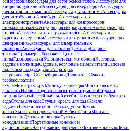
бензорезов
Аксессуары для бетоносмесителей
Аксессуары для
виброоборудования
Аксессуары для генераторов
Аксессуары
для затирочных машин
Аксессуары для мотопомп
Аксессуары
для мотобуров и бензобуров
Аксессуары для
электроинструмента
Аксессуары для компрессоров,
пневмосистем
Аксессуары для сварки, пайки
Аксессуары для
станков
Аксессуары для стружкоотсосов
Аксессуары для
бурения и сверления
Аксессуары для резания
Аксессуары для
шлифования
Аксессуары для измерительных
приборов
Аксессуары для станков
Дом и сад
Садовая
техника
Триммеры, бензокосы
Цепные
пилы
Газонокосилки
Культиваторы, мотоблоки
Кусторезы,
садовые ножницы
Садовые, кормовые измельчители
Садовые
пылесосы, воздуходувки
Аэраторы,
скарификаторы
Снегоуборщики
Дровоколы
Сеялки,
разбрасыватели
семян
Минитракторы
Миникультиваторы
Мойки высокого
давления
Наборы садового электроинструмента
Отдых и
пикник
Батуты
Бассейны
Спа-бассейны
Комплекты мебели для
сада
Столы для сада
Стулья, кресла для сада
Качели
садовые
Гамаки, шезлонги
Раскладушки
Зонты,
тенты
Аксессуары для садовой мебели
Грили
Мангалы,
коптильни
Детская площадка
Сумки-
холодильники
Портативные колонки и
аудиосистемы
Оборудование для участка
Бытовые насосы
Люки