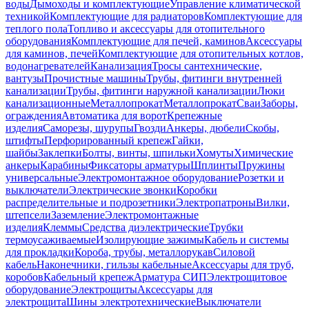
воды
Дымоходы и комплектующие
Управление климатической
техникой
Комплектующие для радиаторов
Комплектующие для
теплого пола
Топливо и аксессуары для отопительного
оборудования
Комплектующие для печей, каминов
Аксессуары
для каминов, печей
Комплектующие для отопительных котлов,
водонагревателей
Канализация
Тросы сантехнические,
вантузы
Прочистные машины
Трубы, фитинги внутренней
канализации
Трубы, фитинги наружной канализации
Люки
канализационные
Металлопрокат
Металлопрокат
Сваи
Заборы,
ограждения
Автоматика для ворот
Крепежные
изделия
Саморезы, шурупы
Гвозди
Анкеры, дюбели
Скобы,
штифты
Перфорированный крепеж
Гайки,
шайбы
Заклепки
Болты, винты, шпильки
Хомуты
Химические
анкеры
Карабины
Фиксаторы арматуры
Шплинты
Пружины
универсальные
Электромонтажное оборудование
Розетки и
выключатели
Электрические звонки
Коробки
распределительные и подрозетники
Электропатроны
Вилки,
штепсели
Заземление
Электромонтажные
изделия
Клеммы
Средства диэлектрические
Трубки
термоусаживаемые
Изолирующие зажимы
Кабель и системы
для прокладки
Короба, трубы, металлорукав
Силовой
кабель
Наконечники, гильзы кабельные
Аксессуары для труб,
коробов
Кабельный крепеж
Арматура СИП
Электрощитовое
оборудование
Электрощиты
Аксессуары для
электрощита
Шины электротехнические
Выключатели