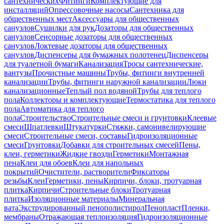
сантехнических
Фитинги
Комплектующие для
инсталляций
Опрессовочные насосы
Сантехника для
общественных мест
Аксессуары для общественных
санузлов
Сушилки для рук
Дозаторы для общественных
санузлов
Сенсорные дозаторы для общественных
санузлов
Локтевые дозаторы для общественных
санузлов
Диспенсеры для бумажных полотенец
Диспенсеры
для туалетной бумаги
Канализация
Тросы сантехнические,
вантузы
Прочистные машины
Трубы, фитинги внутренней
канализации
Трубы, фитинги наружной канализации
Люки
канализационные
Теплый пол водяной
Трубы для теплого
пола
Коллекторы и комплектующие
Термостатика для теплого
пола
Автоматика для теплого
пола
Строительство
Строительные смеси и грунтовки
Клеевые
смеси
Шпатлевки
Штукатурки
Стяжки, самонивелирующие
смеси
Строительные смеси, составы
Гидроизоляционные
смеси
Грунтовки
Добавки для строительных смесей
Пены,
клеи, герметики
Жидкие гвозди
Герметики
Монтажная
пена
Клеи для обоев
Клеи для напольных
покрытий
Очистители, растворители
Фиксаторы
резьбы
Клеи
Герметики, пены
Кирпичи, блоки, тротуарная
плитка
Кирпичи
Строительные блоки
Тротуарная
плитка
Изоляционные материалы
Минеральная
вата
Экструдированный пенополистирол
Пенопласт
Пленки,
мембраны
Отражающая теплоизоляция
Гидроизоляционные