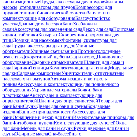
канализационные
Пруды, аксессуары для прудов
Фильтры,
насосы, стерилизаторы для прудов
Компрессоры для
прудов
Станции биологической очистки
Запчасти и
комплектующие для оборудования
Благоустройство
участка
Дачные дома
Беседки
Бани
Хозблоки и
сараи
Аксессуары для озеленения сада
Декор для сада
Почтовые
ящики, таблички
Козырьки
Скворечники, кормушки для
птиц
Домики для насекомых
Фонтаны, скульптуры для
сада
Пруды, аксессуары для прудов
Уличные
обогреватели
Уличные светильники
Противогололедные
реагенты
Декоративный щебень
Сад и огород
Поливочное
оборудование
Садовые опрыскиватели
Шланги для дома и
сада
Парники
Теплицы
Комплектующие для теплиц
Модульные
грядки
Садовые компостеры
Уничтожители, отпугиватели
насекомых и грызунов
Автоматизация и контроль
полива
Аксессуары и комплектующие для поливочного
оборудования
Укрывные материалы
Бочки, баки
пластиковые
Аксессуары и комплектующие для
опрыскивателей
Шланги для опрыскивателей
Товары для
бани
Бани
Сауны
Двери для бани и сауны
Бондарные
изделия
Банные принадлежности
Аксессуары для
бани
Оснащение и декор для бани
Измерительные приборы для
бани
Фитобочки, купели
Комплектующие для купелей
Окна
для бани
Мебель для бани и сауны
Ручки дверные для бани и
сауны
Эфирные масла
Спа-бассейны с