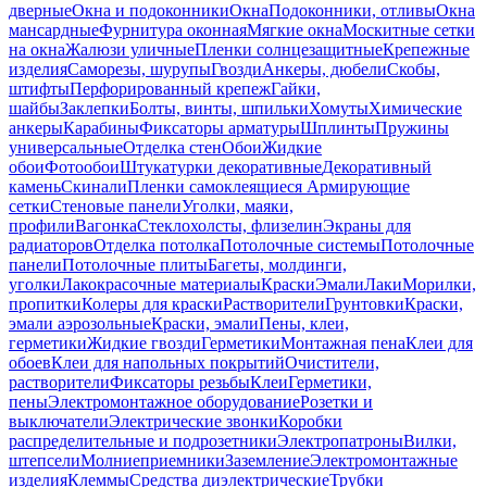
дверные
Окна и подоконники
Окна
Подоконники, отливы
Окна
мансардные
Фурнитура оконная
Мягкие окна
Москитные сетки
на окна
Жалюзи уличные
Пленки солнцезащитные
Крепежные
изделия
Саморезы, шурупы
Гвозди
Анкеры, дюбели
Скобы,
штифты
Перфорированный крепеж
Гайки,
шайбы
Заклепки
Болты, винты, шпильки
Хомуты
Химические
анкеры
Карабины
Фиксаторы арматуры
Шплинты
Пружины
универсальные
Отделка стен
Обои
Жидкие
обои
Фотообои
Штукатурки декоративные
Декоративный
камень
Скинали
Пленки самоклеящиеся
Армирующие
сетки
Стеновые панели
Уголки, маяки,
профили
Вагонка
Стеклохолсты, флизелин
Экраны для
радиаторов
Отделка потолка
Потолочные системы
Потолочные
панели
Потолочные плиты
Багеты, молдинги,
уголки
Лакокрасочные материалы
Краски
Эмали
Лаки
Морилки,
пропитки
Колеры для краски
Растворители
Грунтовки
Краски,
эмали аэрозольные
Краски, эмали
Пены, клеи,
герметики
Жидкие гвозди
Герметики
Монтажная пена
Клеи для
обоев
Клеи для напольных покрытий
Очистители,
растворители
Фиксаторы резьбы
Клеи
Герметики,
пены
Электромонтажное оборудование
Розетки и
выключатели
Электрические звонки
Коробки
распределительные и подрозетники
Электропатроны
Вилки,
штепсели
Молниеприемники
Заземление
Электромонтажные
изделия
Клеммы
Средства диэлектрические
Трубки