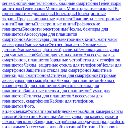
series
Кнопочные телефоны
Складные смартфоны
Телевизоры,
мониторы
Телевизоры
Мониторы
Мониторы-телевизоры
ТВ-
приставки и медиаплееры
Проекторы
Проекционные
экраны
Профессиональные дисплеи
Планшеты, электронные
книги
Планшеты
Электронные книги
Графические
планшеты
Блокноты электронные
Чехлы, бамперы для
планшетов
Аксессуары для планшетов,
смартфонов
Аксессуары для электронных книг
Смарт-часы,
аксессуары
Умные часы
Фитнес-браслеты
Умные часы
детские
Умные часы, фитнес-браслеты
Ремешки, аксессуары
для умных часов
Кабели для умных часов
Аксессуары для
смартфонов, планшетов
Зарядные устройства для телефонов,
планшетов
Чехлы, защитные стекла для телефонов
Чехлы для
смартфонов
Защитные стекла для смартфонов
Защитные
пленки для смартфонов
Стилусы для смартфонов
Игровые
аксессуары для смартфонов
Чехлы для планшетов
Чехлы с
клавиатурой для планшетов
Защитные стекла для
планшетов
Защитные пленки для планшетов
Сумки для
планшетов
Стилусы для планшетов
Аксессуары для
планшетов, смартфонов
Кабели для телефонов,
планшетов
Фото,
видеосъемка
Фотоаппараты
Видеокамеры
Экшн-камеры
Карты
памяти
Объективы
Вспышки
Аксессуары для камер
Сумки и
чехлы для камер
Зарядные устройства, аккумуляторы для фото,
видеокамер
Аксессуары для объективов
Штативы
Цифровые