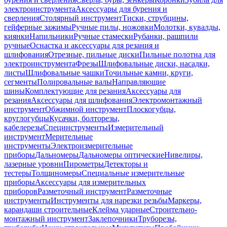
электроинструмента
Аксессуары для бурения и
сверления
Столярный инструмент
Тиски, струбцины,
гейферные зажимы
Ручные пилы, ножовки
Молотки, кувалды,
киянки
Напильники
Ручные стамески
Рубанки, рашпили
ручные
Оснастка и аксессуары для резания и
шлифования
Отрезные, пильные диски
Пильные полотна для
электроинструмента
Фрезы
Шлифовальные диски, насадки,
листы
Шлифовальные чашки
Точильные камни, круги,
сегменты
Полировальные валы
Направляющие
шины
Комплектующие для резания
Аксессуары для
резания
Аксессуары для шлифования
Электромонтажный
инструмент
Обжимной инструмент
Плоскогубцы,
круглогубцы
Кусачки, болторезы,
кабелерезы
Специнструменты
Измерительный
инструмент
Мерительные
инструменты
Электроизмерительные
приборы
Дальномеры
Дальномеры оптические
Нивелиры,
лазерные уровни
Пирометры
Детекторы и
тестеры
Толщиномеры
Специальные измерительные
приборы
Аксессуары для измерительных
приборов
Разметочный инструмент
Разметочные
инструменты
Инструменты для нарезки резьбы
Маркеры,
карандаши строительные
Клейма ударные
Строительно-
монтажный инструмент
Заклепочники
Труборезы,