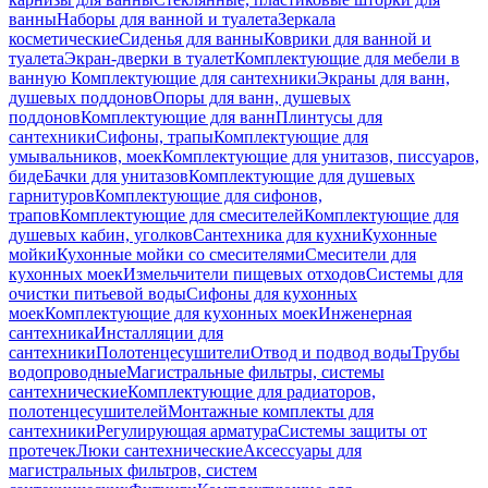
ванны
Наборы для ванной и туалета
Зеркала
косметические
Сиденья для ванны
Коврики для ванной и
туалета
Экран-дверки в туалет
Комплектующие для мебели в
ванную
Комплектующие для сантехники
Экраны для ванн,
душевых поддонов
Опоры для ванн, душевых
поддонов
Комплектующие для ванн
Плинтусы для
сантехники
Сифоны, трапы
Комплектующие для
умывальников, моек
Комплектующие для унитазов, писсуаров,
биде
Бачки для унитазов
Комплектующие для душевых
гарнитуров
Комплектующие для сифонов,
трапов
Комплектующие для смесителей
Комплектующие для
душевых кабин, уголков
Сантехника для кухни
Кухонные
мойки
Кухонные мойки со смесителями
Смесители для
кухонных моек
Измельчители пищевых отходов
Системы для
очистки питьевой воды
Сифоны для кухонных
моек
Комплектующие для кухонных моек
Инженерная
сантехника
Инсталляции для
сантехники
Полотенцесушители
Отвод и подвод воды
Трубы
водопроводные
Магистральные фильтры, системы
сантехнические
Комплектующие для радиаторов,
полотенцесушителей
Монтажные комплекты для
сантехники
Регулирующая арматура
Системы защиты от
протечек
Люки сантехнические
Аксессуары для
магистральных фильтров, систем