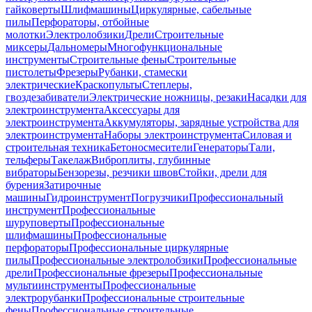
гайковерты
Шлифмашины
Циркулярные, сабельные
пилы
Перфораторы, отбойные
молотки
Электролобзики
Дрели
Строительные
миксеры
Дальномеры
Многофункциональные
инструменты
Строительные фены
Строительные
пистолеты
Фрезеры
Рубанки, стамески
электрические
Краскопульты
Степлеры,
гвоздезабиватели
Электрические ножницы, резаки
Насадки для
электроинструмента
Аксессуары для
электроинструмента
Аккумуляторы, зарядные устройства для
электроинструмента
Наборы электроинструмента
Силовая и
строительная техника
Бетоносмесители
Генераторы
Тали,
тельферы
Такелаж
Виброплиты, глубинные
вибраторы
Бензорезы, резчики швов
Стойки, дрели для
бурения
Затирочные
машины
Гидроинструмент
Погрузчики
Профессиональный
инструмент
Профессиональные
шуруповерты
Профессиональные
шлифмашины
Профессиональные
перфораторы
Профессиональные циркулярные
пилы
Профессиональные электролобзики
Профессиональные
дрели
Профессиональные фрезеры
Профессиональные
мультиинструменты
Профессиональные
электрорубанки
Профессиональные строительные
фены
Профессиональные строительные