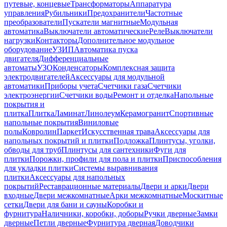
путевые, концевые
Трансформаторы
Аппаратура
управления
Рубильники
Предохранители
Частотные
преобразователи
Пускатели магнитные
Модульная
автоматика
Выключатели автоматические
Реле
Выключатели
нагрузки
Контакторы
Дополнительное модульное
оборудование
УЗИП
Автоматика пуска
двигателя
Дифференциальные
автоматы
УЗО
Конденсаторы
Комплексная защита
электродвигателей
Аксессуары для модульной
автоматики
Приборы учета
Счетчики газа
Счетчики
электроэнергии
Счетчики воды
Ремонт и отделка
Напольные
покрытия и
плитка
Плитка
Ламинат
Линолеум
Керамогранит
Спортивные
напольные покрытия
Виниловые
полы
Ковролин
Паркет
Искусственная трава
Аксессуары для
напольных покрытий и плитки
Подложка
Плинтусы, уголки,
обводы для труб
Плинтусы для сантехники
Фуги для
плитки
Порожки, профили для пола и плитки
Приспособления
для укладки плитки
Системы выравнивания
плитки
Аксессуары для напольных
покрытий
Реставрационные материалы
Двери и арки
Двери
входные
Двери межкомнатные
Арки межкомнатные
Москитные
сетки
Двери для бани и сауны
Коробки и
фурнитура
Наличники, коробки, доборы
Ручки дверные
Замки
дверные
Петли дверные
Фурнитура дверная
Доводчики