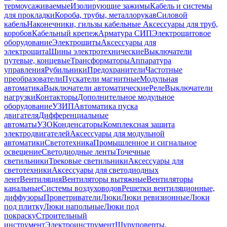
термоусаживаемые
Изолирующие зажимы
Кабель и системы
для прокладки
Короба, трубы, металлорукав
Силовой
кабель
Наконечники, гильзы кабельные
Аксессуары для труб,
коробов
Кабельный крепеж
Арматура СИП
Электрощитовое
оборудование
Электрощиты
Аксессуары для
электрощита
Шины электротехнические
Выключатели
путевые, концевые
Трансформаторы
Аппаратура
управления
Рубильники
Предохранители
Частотные
преобразователи
Пускатели магнитные
Модульная
автоматика
Выключатели автоматические
Реле
Выключатели
нагрузки
Контакторы
Дополнительное модульное
оборудование
УЗИП
Автоматика пуска
двигателя
Дифференциальные
автоматы
УЗО
Конденсаторы
Комплексная защита
электродвигателей
Аксессуары для модульной
автоматики
Светотехника
Промышленное и сигнальное
освещение
Светодиодные ленты
Точечные
светильники
Трековые светильники
Аксессуары для
светотехники
Аксессуары для светодиодных
лент
Вентиляция
Вентиляторы вытяжные
Вентиляторы
канальные
Системы воздуховодов
Решетки вентиляционные,
диффузоры
Проветриватели
Люки
Люки ревизионные
Люки
под плитку
Люки напольные
Люки под
покраску
Строительный
инструмент
Электроинструмент
Шуруповерты,