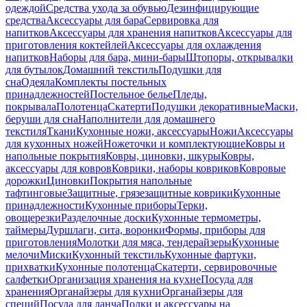
одеждой
Средства ухода за обувью
Дезинфицирующие
средства
Аксессуары для бара
Сервировка для
напитков
Аксессуары для хранения напитков
Аксессуары для
приготовления коктейлей
Аксессуары для охлаждения
напитков
Наборы для бара, мини-бары
Штопоры, открывалки
для бутылок
Домашний текстиль
Подушки для
сна
Одеяла
Комплекты постельных
принадлежностей
Постельное белье
Пледы,
покрывала
Полотенца
Скатерти
Подушки декоративные
Маски,
беруши для сна
Наполнители для домашнего
текстиля
Ткани
Кухонные ножи, аксессуары
Ножи
Аксессуары
для кухонных ножей
Ножеточки и комплектующие
Ковры и
напольные покрытия
Ковры, циновки, шкуры
Ковры,
аксессуары для ковров
Коврики, наборы ковриков
Ковровые
дорожки
Циновки
Покрытия напольные
тафтинговые
Защитные, грязезащитные коврики
Кухонные
принадлежности
Кухонные приборы
Терки,
овощерезки
Разделочные доски
Кухонные термометры,
таймеры
Дуршлаги, сита, воронки
Формы, приборы для
приготовления
Молотки для мяса, тендерайзеры
Кухонные
мелочи
Миски
Кухонный текстиль
Кухонные фартуки,
прихватки
Кухонные полотенца
Скатерти, сервировочные
салфетки
Организация хранения на кухне
Посуда для
хранения
Органайзеры для кухни
Органайзеры для
специй
Посуда для ланча
Полки и аксессуары на