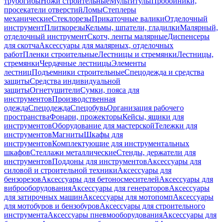
трубогибы
Ножи строительные
Мультитулы
Пробойники,
просекатели отверстий
Ломы
Степлеры
механические
Стеклорезы
Прикаточные валики
Отделочный
инструмент
Плиткорезы
Кельмы, шпатели, гладилки
Малярный,
отделочный инструмент
Скотч, ленты малярные
Диспенсеры
для скотча
Аксессуары для малярных, отделочных
работ
Пленки строительные
Лестницы и стремянки
Лестницы,
стремянки
Чердачные лестницы
Элементы
лестниц
Подъемники строительные
Спецодежда и средства
защиты
Средства индивидуальной
защиты
Огнетушители
Сумки, пояса для
инструментов
Производственная
одежда
Спецодежда
Спецобувь
Организация рабочего
пространства
Фонари, прожекторы
Кейсы, ящики для
инструментов
Оборудование для мастерской
Тележки для
инструментов
Магниты
Шкафы для
инструментов
Комплектующие для инструментальных
шкафов
Стеллажи металлические
Стенды, держатели для
инструментов
Поддоны для инструментов
Аксессуары для
силовой и строительной техники
Аксессуары для
бензорезов
Аксессуары для бетоносмесителей
Аксессуары для
виброоборудования
Аксессуары для генераторов
Аксессуары
для затирочных машин
Аксессуары для мотопомп
Аксессуары
для мотобуров и бензобуров
Аксессуары для строительного
инструмента
Аксессуары пневмооборудования
Аксессуары для