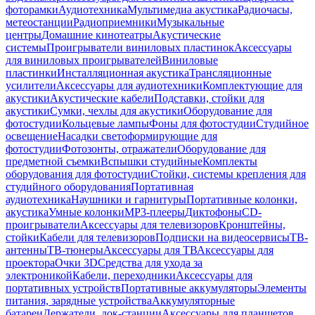
фоторамки
Аудиотехника
Мультимедиа акустика
Радиочасы,
метеостанции
Радиоприемники
Музыкальные
центры
Домашние кинотеатры
Акустические
системы
Проигрыватели виниловых пластинок
Аксессуары
для виниловых проигрывателей
Виниловые
пластинки
Инсталляционная акустика
Трансляционные
усилители
Аксессуары для аудиотехники
Комплектующие для
акустики
Акустические кабели
Подставки, стойки для
акустики
Сумки, чехлы для акустики
Оборудование для
фотостудии
Кольцевые лампы
Фоны для фотостудии
Студийное
освещение
Насадки светоформирующие для
фотостудии
Фотозонты, отражатели
Оборудование для
предметной съемки
Вспышки студийные
Комплекты
оборудования для фотостудии
Стойки, системы крепления для
студийного оборудования
Портативная
аудиотехника
Наушники и гарнитуры
Портативные колонки,
акустика
Умные колонки
MP3-плееры
Диктофоны
CD-
проигрыватели
Аксессуары для телевизоров
Кронштейны,
стойки
Кабели для телевизоров
Подписки на видеосервисы
ТВ-
антенны
ТВ-тюнеры
Аксессуары для ТВ
Аксессуары для
проектора
Очки 3D
Средства для ухода за
электроникой
Кабели, переходники
Аксессуары для
портативных устройств
Портативные аккумуляторы
Элементы
питания, зарядные устройства
Аккумуляторные
батареи
Держатели, док-станции
Аксессуары для планшетов,