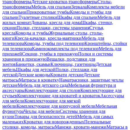
трансформеры
Детские кроватки-трансформеры
Столы-
трансформеры
Мебель для спальни
Зеркала
Комплекты мебели
для спальни
Прикроватные тумбы
Комоды и тумбы для
спальни
Туалетные столики
Шкафы для спальни
Мебель для
жилых комнат
Диваны, кресла для дома
Шкафы, стенки,
секции
Полки, стеллажи, системы хранения
Стулья,
кресла
Комоды и тумбы
Журнальные столы, столы-
книги
Кресла-качалки, кресла-маятники
Мебель для
телевизора
Комоды, тумбы под телевизор
Кронштейны, стойки
для телевизора
Каминокомплекты под телевизор
Мебель для
прихожей
Секции, тумбы в прихожую
Полки и системы
хранения в прихожую
Вешалки, подставки для
зонтов
Банкетки, скамьи
Ключницы, газетницы
Детская
мебель
Шкафы для детской
Полки, стеллажи для
детской
Детские комоды
Кровати детские
Детские
матрасы
Матрасы в кроватку
Наматрасники, защитные чехлы
детские
Мебель для детского сада
Мебельная фурнитура и
аксессуары
Комплектующие для столов
Комплектующие для
стульев
Комплектующие для кроватей и кроваток
Аксессуары
для мебели
Комплектующие для мягкой
мебели
Комплектующие для корпусной мебели
Мебельная
фурнитура
Чехлы для мебели
Системы хранения для
кухни
Товары для безопасности детей
Мебель для самых
маленьких
Кроватки для новорожденных
Пеленальные
столики, комоды, матрасы
Манежи, кровати-манежи
Матрасы в