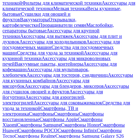
техникой
Фильтры для климатической техники
Аксессуары для
климатической техники
Мелкая техника
Весы кухонные,
бытовые
Сушилки для овощей и
фруктов
Вакууматоры
Открывалки,
картофелечистки
Проращиватели семян
Маслобойки,
сепараторы бытовые
Аксессуары для крупной
техники
Аксессуары для вытяжек
Аксессуары для плит и
духовок
Аксессуары для холодильников
Аксессуары для
посудомоечных машин
Средства для посудомоечных
машин
Средства для ухода за техникой
Аксессуары для
кухонной техники
Аксессуары для микроволновых
печей
Вакуумные пакеты, контейнеры
Аксессуары для
кофемашин
Аксессуары для мультиварок,
хлебопечек
Аксессуары для тостеров, сэндвичниц
Аксессуары
для кухонных комбайнов
Аксессуары для
мясорубок
Аксессуары для блендеров, миксеров
Аксессуары
для сушилок овощей и фруктов
Аксессуары для
йогуртниц
Аксессуары для аэрогрилей,
электрогрилей
Аксессуары для соковыжималок
Средства для
ухода за техникой
Смартфоны, ТВ и
электроника
Смартфоны
Смартфоны
Смартфоны
восстановленные
Смартфоны Apple
Смартфоны
Xiaomi
Смартфоны Samsung
Смартфоны Honor
Смартфоны
Huawei
Смартфоны POCO
Смартфоны Infinix
Смартфоны
Tecno
Смартфоны Realme
Смартфоны Samsung Galaxy S26