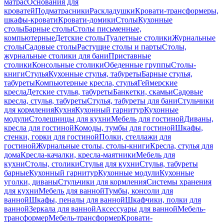
матрас
Основания для
кроватей
Подматрасники
Раскладушки
Кровати-трансформеры,
шкафы-кровати
Кровати-домики
Столы
Кухонные
столы
Барные столы
Столы письменные,
компьютерные
Детские столы
Туалетные столики
Журнальные
столы
Садовые столы
Растущие столы и парты
Столы,
журнальные столики для бани
Приставные
столики
Консольные столики
Обеденные группы
Столы-
книги
Стулья
Кухонные стулья, табуреты
Барные стулья,
табуреты
Компьютерные кресла, стулья
Геймерские
кресла
Детские стулья, табуреты
Банкетки, скамьи
Садовые
кресла, стулья, табуреты
Стулья, табуреты для бани
Стульчики
для кормления
Кухня
Кухонный гарнитур
Кухонные
модули
Столешницы для кухни
Мебель для гостиной
Диваны,
кресла для гостиной
Комоды, тумбы для гостиной
Шкафы,
стенки, горки для гостиной
Полки, стеллажи для
гостиной
Журнальные столы, столы-книги
Кресла, стулья для
дома
Кресла-качалки, кресла-маятники
Мебель для
кухни
Столы, столики
Стулья для кухни
Стулья, табуреты
барные
Кухонный гарнитур
Кухонные модули
Кухонные
уголки, диваны
Стульчики для кормления
Системы хранения
для кухни
Мебель для ванной
Тумбы, консоли для
ванной
Шкафы, пеналы для ванной
Шкафчики, полки для
ванной
Зеркала для ванной
Аксессуары для ванной
Мебель-
трансформер
Мебель-трансформер
Кровати-