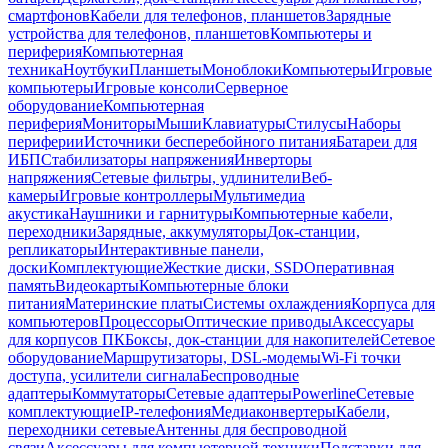
смартфонов
Кабели для телефонов, планшетов
Зарядные
устройства для телефонов, планшетов
Компьютеры и
периферия
Компьютерная
техника
Ноутбуки
Планшеты
Моноблоки
Компьютеры
Игровые
компьютеры
Игровые консоли
Серверное
оборудование
Компьютерная
периферия
Мониторы
Мыши
Клавиатуры
Стилусы
Наборы
периферии
Источники бесперебойного питания
Батареи для
ИБП
Стабилизаторы напряжения
Инверторы
напряжения
Сетевые фильтры, удлинители
Веб-
камеры
Игровые контроллеры
Мультимедиа
акустика
Наушники и гарнитуры
Компьютерные кабели,
переходники
Зарядные, аккумуляторы
Док-станции,
репликаторы
Интерактивные панели,
доски
Комплектующие
Жесткие диски, SSD
Оперативная
память
Видеокарты
Компьютерные блоки
питания
Материнские платы
Системы охлаждения
Корпуса для
компьютеров
Процессоры
Оптические приводы
Аксессуары
для корпусов ПК
Боксы, док-станции для накопителей
Сетевое
оборудование
Маршрутизаторы, DSL-модемы
Wi-Fi точки
доступа, усилители сигнала
Беспроводные
адаптеры
Коммутаторы
Сетевые адаптеры
Powerline
Сетевые
комплектующие
IP-телефония
Медиаконвертеры
Кабели,
переходники сетевые
Антенны для беспроводной
связи
Аксессуары для компьютерной техники
Подставки для