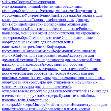
мейкеры
Тостеры
Электрогрили,
электрошашлычницы
Вафельницы, орешницы,
кексницы
Хлебопечки
Ростеры, мини-печи
Йогуртницы,
мороженицы
Фризеры
Блинницы
Пароварки
Автоклавы для
консервирования
Сыроварни
Фритюрницы, фондю-
фритюрницы
Яйцеварки
Попкорницы
Техника для
дома
Пылесосы
Пылесосы профессиональные
Роботы-
пылесосы, мойщики окон
Пароочистители
Электровеники,
электрошвабры
Стеклоочистители
Стерилизационное
оборудование
Техника для приготовления
напитков
Электрочайники
Кофеварки,
кофемашины
Соковыжималки
Кофемолки
Вспениватели
молока
Сифоны для газирования воды
Аксессуары для
домашней техники
Принадлежности для пылесосов
Щетки,
насадки для пылесосов
Аксессуары для роботов-
пылесосов
Расходные материалы для пылесосов
Станции,
аккумуляторы для роботов-пылесосов
Аксессуары для
швейных машин
Аксессуары для промышленного швейного
оборудования
Аксессуары для стиральных и сушильных
машин
Аксессуары для пароочистителей,
отпаривателей
Аксессуары для стеклоочистителей
Техника для
измельчения продуктов
Блендеры
Кухонные комбайны,
измельчители
Планетарные
миксеры
Миксеры
Мясорубки
Ломтерезки
Комплектующие для
климатической техники
Управление климатической