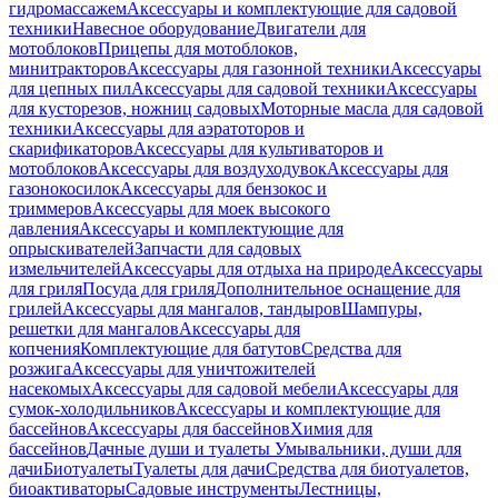
гидромассажем
Аксессуары и комплектующие для садовой
техники
Навесное оборудование
Двигатели для
мотоблоков
Прицепы для мотоблоков,
минитракторов
Аксессуары для газонной техники
Аксессуары
для цепных пил
Аксессуары для садовой техники
Аксессуары
для кусторезов, ножниц садовых
Моторные масла для садовой
техники
Аксессуары для аэратоторов и
скарификаторов
Аксессуары для культиваторов и
мотоблоков
Аксессуары для воздуходувок
Аксессуары для
газонокосилок
Аксессуары для бензокос и
триммеров
Аксессуары для моек высокого
давления
Аксессуары и комплектующие для
опрыскивателей
Запчасти для садовых
измельчителей
Аксессуары для отдыха на природе
Аксессуары
для гриля
Посуда для гриля
Дополнительное оснащение для
грилей
Аксессуары для мангалов, тандыров
Шампуры,
решетки для мангалов
Аксессуары для
копчения
Комплектующие для батутов
Средства для
розжига
Аксессуары для уничтожителей
насекомых
Аксессуары для садовой мебели
Аксессуары для
сумок-холодильников
Аксессуары и комплектующие для
бассейнов
Аксессуары для бассейнов
Химия для
бассейнов
Дачные души и туалеты
Умывальники, души для
дачи
Биотуалеты
Туалеты для дачи
Средства для биотуалетов,
биоактиваторы
Садовые инструменты
Лестницы,