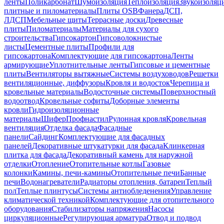
ленты
Поликарбонат
Шумоизоляция
Теплоизоляция
Звукоизоляц
плитные и пиломатериалы
Плиты OSB
Фанера
ДСП,
ЛДСП
Мебельные щиты
Террасные доски
Древесные
плиты
Пиломатериалы
Материалы для сухого
строительства
Гипсокартон
Гипсоволокнистые
листы
Цементные плиты
Профили для
гипсокартона
Комплектующие для гипсокартона
Ленты
армирующие
Уплотнительные ленты
Гипсовые и цементные
плиты
Вентиляторы вытяжные
Системы воздуховодов
Решетки
вентиляционные, диффузоры
Кровля и водосток
Черепица и
кровельные материалы
Водосточные системы
Поверхностный
водоотвод
Кровельные софиты
Доборные элементы
кровли
Гидроизоляционные
материалы
Шифер
Профнастил
Рулонная кровля
Кровельная
вентиляция
Отделка фасада
Фасадные
панели
Сайдинг
Комплектующие для фасадных
панелей
Декоративные штукатурки для фасада
Клинкерная
плитка для фасада
Декоративный камень для наружной
отделки
Отопление
Отопительные котлы
Газовые
колонки
Камины, печи-камины
Отопительные печи
Банные
печи
Водонагреватели
Радиаторы отопления, батареи
Теплый
пол
Теплые плинтусы
Системы антиобледенения
Управление
климатической техникой
Комплектующие для отопительного
оборудования
Стабилизаторы напряжения
Насосы
циркуляционные
Регулирующая арматура
Отвод и подвод