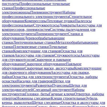
пистолеты
Профессиональные точильные
станки
Профессиональные
электроножницы
Пневмоинструмент
Наборы
профессионального электроинструмента
Строительное
оборудование
Компрессоры
Тепловые пушки
Пылесосы
профессиональные
Стружкоотсосы
Домкраты
Аксессуары для
компрессоров, пневмосистем
Системы пылеудаления для
электроинструмента
Пневмоинструмент
Станки и
оборудование
Деревообрабатывающие
станки
Ленточнопильные станки
Металлообрабатывающие
станки
Плиткорезные станки
Точильные
станки
Комплектующие для станков
Оснастка для
станков
Аксессуары для станков
Стружкоотсосы
Аксессуары
для стружкоотсосов
Сварочное и паяльное
оборудование
Сварочное оборудование
Паяльное
оборудование
Сварочные маски, аксессуары
Комплектующие
для сварочного оборудования
Аксессуары для сварки,
пайки
Оснастка для электроинструмента
Оснастка, наборы
оснастки
Насадки для граверов
Щетки для
электроинструмента
Развертки
Пуансоны
Щетки для
электродвигателей
Слесарный инструмент
Наборы
инструментов
Головки, биты
Гаечные ключи
Отвертки, наборы
отверток
Ножницы слесарные
Клещи строительные
Зубила,
керны, выколотки
Щетки слесарные
Оснастка и аксессуары для
бурения и сверления
Сверла, буры, зенкеры
Коронки
Зубила для