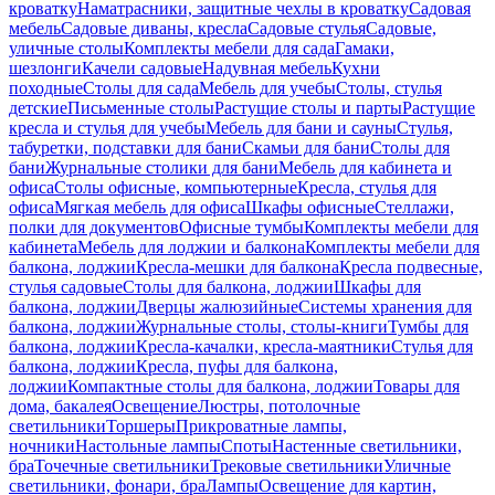
кроватку
Наматрасники, защитные чехлы в кроватку
Садовая
мебель
Садовые диваны, кресла
Садовые стулья
Садовые,
уличные столы
Комплекты мебели для сада
Гамаки,
шезлонги
Качели садовые
Надувная мебель
Кухни
походные
Столы для сада
Мебель для учебы
Столы, стулья
детские
Письменные столы
Растущие столы и парты
Растущие
кресла и стулья для учебы
Мебель для бани и сауны
Стулья,
табуретки, подставки для бани
Скамьи для бани
Столы для
бани
Журнальные столики для бани
Мебель для кабинета и
офиса
Столы офисные, компьютерные
Кресла, стулья для
офиса
Мягкая мебель для офиса
Шкафы офисные
Стеллажи,
полки для документов
Офисные тумбы
Комплекты мебели для
кабинета
Мебель для лоджии и балкона
Комплекты мебели для
балкона, лоджии
Кресла-мешки для балкона
Кресла подвесные,
стулья садовые
Столы для балкона, лоджии
Шкафы для
балкона, лоджии
Дверцы жалюзийные
Системы хранения для
балкона, лоджии
Журнальные столы, столы-книги
Тумбы для
балкона, лоджии
Кресла-качалки, кресла-маятники
Стулья для
балкона, лоджии
Кресла, пуфы для балкона,
лоджии
Компактные столы для балкона, лоджии
Товары для
дома, бакалея
Освещение
Люстры, потолочные
светильники
Торшеры
Прикроватные лампы,
ночники
Настольные лампы
Споты
Настенные светильники,
бра
Точечные светильники
Трековые светильники
Уличные
светильники, фонари, бра
Лампы
Освещение для картин,