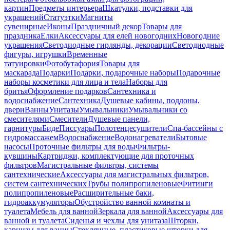
картин
Предметы интерьера
Шкатулки, подставки для
украшений
Статуэтки
Магниты
сувенирные
Иконы
Праздничный декор
Товары для
праздника
Елки
Аксессуары для елей новогодних
Новогодние
украшения
Светодиодные гирлянды, декорации
Светодиодные
фигуры, игрушки
Временные
татуировки
Фотобутафория
Товары для
маскарада
Подарки
Подарки, подарочные наборы
Подарочные
наборы косметики для лица и тела
Наборы для
бритья
Оформление подарков
Сантехника и
водоснабжение
Сантехника
Душевые кабины, поддоны,
двери
Ванны
Унитазы
Умывальники
Умывальники со
смесителями
Смесители
Душевые панели,
гарнитуры
Биде
Писсуары
Полотенцесушители
Спа-бассейны с
гидромассажем
Водоснабжение
Водонагреватели
Бытовые
насосы
Проточные фильтры для воды
Фильтры-
кувшины
Картриджи, комплектующие для проточных
фильтров
Магистральные фильтры, системы
сантехнические
Аксессуары для магистральных фильтров,
систем сантехнических
Трубы полипропиленовые
Фитинги
полипропиленовые
Расширительные баки,
гидроаккумуляторы
Обустройство ванной комнаты и
туалета
Мебель для ванной
Зеркала для ванной
Аксессуары для
ванной и туалета
Сиденья и чехлы для унитаза
Шторки,
карнизы для ванны
Стеклянные, пластиковые шторки для