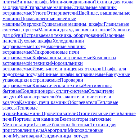
плиты
Винные шкафы
Мини-холодильники
Техника для ухода
за одеждой
Стиральные машины
Стиральные машины
встраиваемые
Утюги
Отпариватели
Швейные, вышивальные
машины
Промышленные швейные
машины
Оверлоки
Сушильные машины, шкафы
Гладильные
системы, прессы
Машинки для удаления катышков
Сушилки
для обуви
Встраиваемая техника, оборудование
Варочные
панели
Духовые шкафы
Холодильники
встраиваемые
Посудомоечные машины
встраиваемые
Микроволновые печи
встраиваемые
Кофемашины встраиваемые
Комплекты
встраиваемой техники
Морозильники
встраиваемые
Измельчители пищевых отходов
Шкафы для
подогрева посуды
Винные шкафы встраиваемые
Вакуумные
упаковщики встраиваемые
Пароварки
встраиваемые
Климатическая техника
Вентиляторы
бытовые
Кондиционеры, сплит-системы
Охладители
воздуха
Водонагреватели
Увлажнители, очистители
воздуха
Камины, печи-камины
Обогреватели
Тепловые
завесы
Тепловые
пушки
Биокамины
Проветриватели
Отопительные печи
Банные
печи
Порталы для каминов
Вентиляторы вытяжные
Метеостанции
Газовые баллоны бытовые
Техника для
приготовления еды
Аэрогрили
Микроволновые
печи
Мультиварки
Сэндвичницы, хот-дог