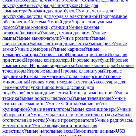
ноутбуков
Аксессуары для ноутбуков
Очки для
компьютера
Рюкзаки для ноутбуков
Сумки, чехлы для
ноутбуков
Средства для ухода за электроникой
Программное
обеспечение
Система Умный дом
Управление умным
домом
Умные колонки, станции
Умные камеры
видеонаблюдения
Умные датчики для дома
Умные
лампы
Умные выключатели
Умные розетки
Умные
светильники
Умные светодиодные ленты
Умные реле
Умные
замки
Умные домофоны
Умные карнизы
Умные
терморегуляторы
Игровая зона
Игровые приставки
Игры для
приставок
Игровые контроллеры
Игровые ноутбуки
Игровые
компьютеры
Игровые видеокарты
Игровые мониторы
Игровые
телевизоры
Игровые мыши
Игровые клавиатуры
Игровые
наушники
Кресла геймерские
Столы геймерские
Игровые
микрофоны
Игровая мультимедиа акустика
Аксессуары для
геймеров
Фигурки Funko Pop
Подставки для
ноутбуков
Светодиодные ленты
Лампы для мониторов
Умная
техника
Умные роботы-пылесосы
Умные телевизоры
Умные
стиральные машины
Умные чайники
Умные роботы
кулинарные
Умные вентиляторы
Умные кондиционеры
Умные
обогреватели
Умные увлажнители, очистители воздуха
Умные
отопительные котлы
Умные проветриватели
Умные радиочасы,
метеостанции
Умные кормушки и поилки для
животных
Умные напольные весы
Накопители данных
USB