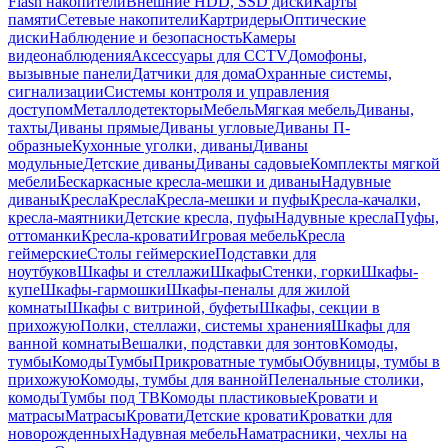
Flash накопители
Внешние HDD, SSD диски
Карты
памяти
Сетевые накопители
Картридеры
Оптические
диски
Наблюдение и безопасность
Камеры
видеонаблюдения
Аксессуары для CCTV
Домофоны,
вызывные панели
Датчики для дома
Охранные системы,
сигнализации
Системы контроля и управления
доступом
Металлодетекторы
Мебель
Мягкая мебель
Диваны,
тахты
Диваны прямые
Диваны угловые
Диваны П-
образные
Кухонные уголки, диваны
Диваны
модульные
Детские диваны
Диваны садовые
Комплекты мягкой
мебели
Бескаркасные кресла-мешки и диваны
Надувные
диваны
Кресла
Кресла
Кресла-мешки и пуфы
Кресла-качалки,
кресла-маятники
Детские кресла, пуфы
Надувные кресла
Пуфы,
оттоманки
Кресла-кровати
Игровая мебель
Кресла
геймерские
Столы геймерские
Подставки для
ноутбуков
Шкафы и стеллажи
Шкафы
Стенки, горки
Шкафы-
купе
Шкафы-гармошки
Шкафы-пеналы для жилой
комнаты
Шкафы с витриной, буфеты
Шкафы, секции в
прихожую
Полки, стеллажи, системы хранения
Шкафы для
ванной комнаты
Вешалки, подставки для зонтов
Комоды,
тумбы
Комоды
Тумбы
Прикроватные тумбы
Обувницы, тумбы в
прихожую
Комоды, тумбы для ванной
Пеленальные столики,
комоды
Тумбы под ТВ
Комоды пластиковые
Кровати и
матрасы
Матрасы
Кровати
Детские кровати
Кроватки для
новорожденных
Надувная мебель
Наматрасники, чехлы на