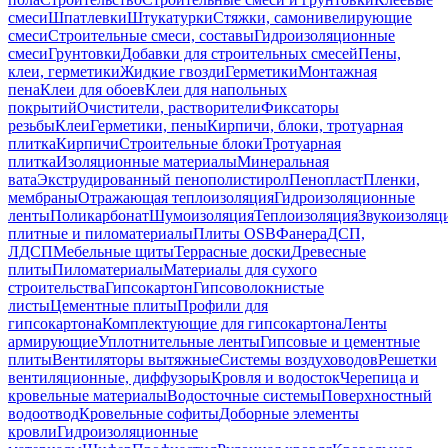
смеси
Шпатлевки
Штукатурки
Стяжки, самонивелирующие
смеси
Строительные смеси, составы
Гидроизоляционные
смеси
Грунтовки
Добавки для строительных смесей
Пены,
клеи, герметики
Жидкие гвозди
Герметики
Монтажная
пена
Клеи для обоев
Клеи для напольных
покрытий
Очистители, растворители
Фиксаторы
резьбы
Клеи
Герметики, пены
Кирпичи, блоки, тротуарная
плитка
Кирпичи
Строительные блоки
Тротуарная
плитка
Изоляционные материалы
Минеральная
вата
Экструдированный пенополистирол
Пенопласт
Пленки,
мембраны
Отражающая теплоизоляция
Гидроизоляционные
ленты
Поликарбонат
Шумоизоляция
Теплоизоляция
Звукоизоляц
плитные и пиломатериалы
Плиты OSB
Фанера
ДСП,
ЛДСП
Мебельные щиты
Террасные доски
Древесные
плиты
Пиломатериалы
Материалы для сухого
строительства
Гипсокартон
Гипсоволокнистые
листы
Цементные плиты
Профили для
гипсокартона
Комплектующие для гипсокартона
Ленты
армирующие
Уплотнительные ленты
Гипсовые и цементные
плиты
Вентиляторы вытяжные
Системы воздуховодов
Решетки
вентиляционные, диффузоры
Кровля и водосток
Черепица и
кровельные материалы
Водосточные системы
Поверхностный
водоотвод
Кровельные софиты
Доборные элементы
кровли
Гидроизоляционные