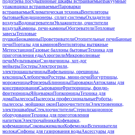
подогрева посуды
Винные шкафы встраиваемые
Вакуумные
упаковщики встраиваемые
Пароварки
встраиваемые
Климатическая техника
Вентиляторы
бытовые
Кондиционеры, сплит-системы
Охладители
воздуха
Водонагреватели
Увлажнители, очистители
воздуха
Камины, печи-камины
Обогреватели
Тепловые
завесы
Тепловые
пушки
Биокамины
Проветриватели
Отопительные печи
Банные
печи
Порталы для каминов
Вентиляторы вытяжные
Метеостанции
Газовые баллоны бытовые
Техника для
приготовления еды
Аэрогрили
Микроволновые
печи
Мультиварки
Сэндвичницы, хот-дог
мейкеры
Тостеры
Электрогрили,
электрошашлычницы
Вафельницы, орешницы,
кексницы
Хлебопечки
Ростеры, мини-печи
Йогуртницы,
мороженицы
Фризеры
Блинницы
Пароварки
Автоклавы для
консервирования
Сыроварни
Фритюрницы, фондю-
фритюрницы
Яйцеварки
Попкорницы
Техника для
дома
Пылесосы
Пылесосы профессиональные
Роботы-
пылесосы, мойщики окон
Пароочистители
Электровеники,
электрошвабры
Стеклоочистители
Стерилизационное
оборудование
Техника для приготовления
напитков
Электрочайники
Кофеварки,
кофемашины
Соковыжималки
Кофемолки
Вспениватели
молока
Сифоны для газирования воды
Аксессуары для