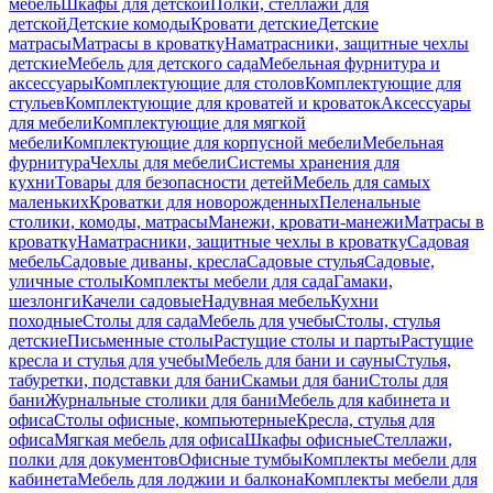
мебель
Шкафы для детской
Полки, стеллажи для
детской
Детские комоды
Кровати детские
Детские
матрасы
Матрасы в кроватку
Наматрасники, защитные чехлы
детские
Мебель для детского сада
Мебельная фурнитура и
аксессуары
Комплектующие для столов
Комплектующие для
стульев
Комплектующие для кроватей и кроваток
Аксессуары
для мебели
Комплектующие для мягкой
мебели
Комплектующие для корпусной мебели
Мебельная
фурнитура
Чехлы для мебели
Системы хранения для
кухни
Товары для безопасности детей
Мебель для самых
маленьких
Кроватки для новорожденных
Пеленальные
столики, комоды, матрасы
Манежи, кровати-манежи
Матрасы в
кроватку
Наматрасники, защитные чехлы в кроватку
Садовая
мебель
Садовые диваны, кресла
Садовые стулья
Садовые,
уличные столы
Комплекты мебели для сада
Гамаки,
шезлонги
Качели садовые
Надувная мебель
Кухни
походные
Столы для сада
Мебель для учебы
Столы, стулья
детские
Письменные столы
Растущие столы и парты
Растущие
кресла и стулья для учебы
Мебель для бани и сауны
Стулья,
табуретки, подставки для бани
Скамьи для бани
Столы для
бани
Журнальные столики для бани
Мебель для кабинета и
офиса
Столы офисные, компьютерные
Кресла, стулья для
офиса
Мягкая мебель для офиса
Шкафы офисные
Стеллажи,
полки для документов
Офисные тумбы
Комплекты мебели для
кабинета
Мебель для лоджии и балкона
Комплекты мебели для