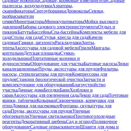
садовые ножницы
Садовые, кормовые измельчители
Садовые
пылесосы, воздуходувки
Аэраторы,
скарификаторы
Снегоуборщики
Дровоколы
Сеялки,
разбрасыватели
семян
Минитракторы
Миникультиваторы
Мойки высокого
давления
Наборы садового электроинструмента
Отдых и
пикник
Батуты
Бассейны
Спа-бассейны
Комплекты мебели для
сада
Столы для сада
Стулья, кресла для сада
Качели
садовые
Гамаки, шезлонги
Раскладушки
Зонты,
тенты
Аксессуары для садовой мебели
Грили
Мангалы,
коптильни
Детская площадка
Сумки-
холодильники
Портативные колонки и
аудиосистемы
Оборудование для участка
Бытовые насосы
Люки
канализационные
Пруды, аксессуары для прудов
Фильтры,
насосы, стерилизаторы для прудов
Компрессоры для
прудов
Станции биологической очистки
Запчасти и
комплектующие для оборудования
Благоустройство
участка
Дачные дома
Беседки
Бани
Хозблоки и
сараи
Аксессуары для озеленения сада
Декор для сада
Почтовые
ящики, таблички
Козырьки
Скворечники, кормушки для
птиц
Домики для насекомых
Фонтаны, скульптуры для
сада
Пруды, аксессуары для прудов
Уличные
обогреватели
Уличные светильники
Противогололедные
реагенты
Декоративный щебень
Сад и огород
Поливочное
оборудование
Садовые опрыскиватели
Шланги для дома и