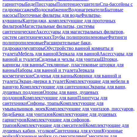
гарнитуры
Биде
Писсуары
Полотенцесушители
Спа-бассейны с
гидромассажем
Водоснабжение
Водонагреватели
Бытовые
насосы
Проточные фильтры для воды
Фильтры-
кувшины
Картриджи, комплектующие для проточных
фильтров
Магистральные фильтры, системы
сантехнические
Аксессуары для магистральных фильтров,
систем сантехнических
Трубы полипропиленовые
Фитинги
полипропиленовые
Расширительные баки,
гидроаккумуляторы
Обустройство ванной комнаты и
туалета
Мебель для ванной
Зеркала для ванной
Аксессуары для
ванной и туалета
Сиденья и чехлы для унитаза
Шторки,
карнизы для ванны
Стеклянные, пластиковые шторки для
ванны
Наборы для ванной и туалета
Зеркала
косметические
Сиденья для ванны
Коврики для ванной и
туалета
Экран-дверки в туалет
Комплектующие для мебели в
ванную
Комплектующие для сантехники
Экраны для ванн,
душевых поддонов
Опоры для ванн, душевых
поддонов
Комплектующие для ванн
Плинтусы для
сантехники
Сифоны, трапы
Комплектующие для
умывальников, моек
Комплектующие для унитазов, писсуаров,
биде
Бачки для унитазов
Комплектующие для душевых
гарнитуров
Комплектующие для сифонов,
трапов
Комплектующие для смесителей
Комплектующие для
душевых кабин, уголков
Сантехника для кухни
Кухонные
мойки
Кухонные мойки со смесителями
Смесители для