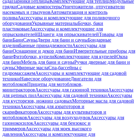
сада
Парники
Теплицы
Комплектующие для теплиц
Модульные
грядки
Садовые компостеры
Уничтожители, отпугиватели
насекомых и грызунов
Автоматизация и контроль
полива
Аксессуары и комплектующие для поливочного
оборудования
Укрывные материалы
Бочки, баки
пластиковые
Аксессуары и комплектующие для
опрыскивателей
Шланги для опрыскивателей
Товары для
бани
Бани
Сауны
Двери для бани и сауны
Бондарные
изделия
Банные принадлежности
Аксессуары для
бани
Оснащение и декор для бани
Измерительные приборы для
бани
Фитобочки, купели
Комплектующие для купелей
Окна
для бани
Мебель для бани и сауны
Ручки дверные для бани и
сауны
Эфирные масла
Спа-бассейны с
гидромассажем
Аксессуары и комплектующие для садовой
техники
Навесное оборудование
Двигатели для
мотоблоков
Прицепы для мотоблоков,
минитракторов
Аксессуары для газонной техники
Аксессуары
для цепных пил
Аксессуары для садовой техники
Аксессуары
для кусторезов, ножниц садовых
Моторные масла для садовой
техники
Аксессуары для аэратоторов и
скарификаторов
Аксессуары для культиваторов и
мотоблоков
Аксессуары для воздуходувок
Аксессуары для
газонокосилок
Аксессуары для бензокос и
триммеров
Аксессуары для моек высокого
давления
Аксессуары и комплектующие для