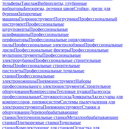
тельферы
Такелаж
Виброплиты, глубинные
вибраторы
Бензорезы, резчики швов
Стойки, дрели для
бурения
Затирочные
машины
Гидроинструмент
Погрузчики
Профессиональный
инструмент
Профессиональные
шуруповерты
Профессиональные
шлифмашины
Профессиональные
перфораторы
Профессиональные циркулярные
пилы
Профессиональные электролобзики
Профессиональные
дрели
Профессиональные фрезеры
Профессиональные
мультиинструменты
Профессиональные
электрорубанки
Профессиональные строительные
фены
Профессиональные строительные
пистолеты
Профессиональные точильные
станки
Профессиональные
электроножницы
Пневмоинструмент
Наборы
профессионального электроинструмента
Строительное
оборудование
Компрессоры
Тепловые пушки
Пылесосы
профессиональные
Стружкоотсосы
Домкраты
Аксессуары для
компрессоров, пневмосистем
Системы пылеудаления для
электроинструмента
Пневмоинструмент
Станки и
оборудование
Деревообрабатывающие
станки
Ленточнопильные станки
Металлообрабатывающие
станки
Плиткорезные станки
Точильные
станки
Комплектующие для станков
Оснастка для