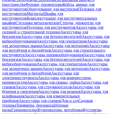
пространства
Фонари, прожекторы
Кейсы, ящики для
инструментов
Оборудование для мастерской
Тележки для
инструментов
Магниты
Шкафы для
инструментов
Комплектующие для инструментальных
шкафов
Стеллажи металлические
Стенды, держатели для
инструментов
Поддоны для инструментов
Аксессуары для
силовой и строительной техники
Аксессуары для
бензорезов
Аксессуары для бетоносмесителей
Аксессуары для
виброоборудования
Аксессуары для генераторов
Аксессуары
для затирочных машин
Аксессуары для мотопомп
Аксессуары
для мотобуров и бензобуров
Аксессуары для строительного
инструмента
Аксессуары пневмооборудования
Аксессуары для
бензорезов
Аксессуары для бетоносмесителей
Аксессуары для
виброоборудования
Аксессуары для генераторов
Аксессуары
для затирочных машин
Аксессуары для мотопомп
Аксессуары
для мотобуров и бензобуров
Аксессуары для
электроинструмента
Аксессуары для компрессоров,
пневмосистем
Аксессуары для сварки, пайки
Аксессуары для
станков
Аксессуары для стружкоотсосов
Аксессуары для
бурения и сверления
Аксессуары для резания
Аксессуары для
шлифования
Аксессуары для измерительных
приборов
Аксессуары для станков
Дом и сад
Садовая
техника
Триммеры, бензокосы
Цепные
пилы
Газонокосилки
Культиваторы, мотоблоки
Кусторезы,