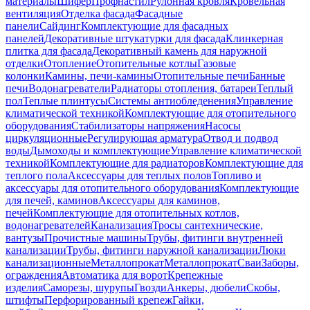
материалы
Шифер
Профнастил
Рулонная кровля
Кровельная
вентиляция
Отделка фасада
Фасадные
панели
Сайдинг
Комплектующие для фасадных
панелей
Декоративные штукатурки для фасада
Клинкерная
плитка для фасада
Декоративный камень для наружной
отделки
Отопление
Отопительные котлы
Газовые
колонки
Камины, печи-камины
Отопительные печи
Банные
печи
Водонагреватели
Радиаторы отопления, батареи
Теплый
пол
Теплые плинтусы
Системы антиобледенения
Управление
климатической техникой
Комплектующие для отопительного
оборудования
Стабилизаторы напряжения
Насосы
циркуляционные
Регулирующая арматура
Отвод и подвод
воды
Дымоходы и комплектующие
Управление климатической
техникой
Комплектующие для радиаторов
Комплектующие для
теплого пола
Аксессуары для теплых полов
Топливо и
аксессуары для отопительного оборудования
Комплектующие
для печей, каминов
Аксессуары для каминов,
печей
Комплектующие для отопительных котлов,
водонагревателей
Канализация
Тросы сантехнические,
вантузы
Прочистные машины
Трубы, фитинги внутренней
канализации
Трубы, фитинги наружной канализации
Люки
канализационные
Металлопрокат
Металлопрокат
Сваи
Заборы,
ограждения
Автоматика для ворот
Крепежные
изделия
Саморезы, шурупы
Гвозди
Анкеры, дюбели
Скобы,
штифты
Перфорированный крепеж
Гайки,