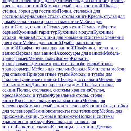
модули
Столешницы для кухни
Мебель для гостиной
Диваны,
кресла для гостиной
Комоды, тумбы для гостиной
Шкафы,
стенки, горки для гостиной
Полки, стеллажи для
гостиной
Журнальные столы, столы-книги
Кресла, стулья для
дома
Кресла-качалки, кресла-маятники
Мебель для
кухни
Столы, столики
Стулья для кухни
Стулья, табуреты
барные
Кухонный гарнитур
Кухонные модули
Кухонные
уголки, диваны
Стульчики для кормления
Системы хранения
для кухни
Мебель для ванной
Тумбы, консоли для
ванной
Шкафы, пеналы для ванной
Шкафчики, полки для
ванной
Зеркала для ванной
Аксессуары для ванной
Мебель-
трансформер
Мебель-трансформер
Кровати-
трансформеры
Детские кроватки-трансформеры
Столы-
трансформеры
Мебель для спальни
Зеркала
Комплекты мебели
для спальни
Прикроватные тумбы
Комоды и тумбы для
спальни
Туалетные столики
Шкафы для спальни
Мебель для
жилых комнат
Диваны, кресла для дома
Шкафы, стенки,
секции
Полки, стеллажи, системы хранения
Стулья,
кресла
Комоды и тумбы
Журнальные столы, столы-
книги
Кресла-качалки, кресла-маятники
Мебель для
телевизора
Комоды, тумбы под телевизор
Кронштейны, стойки
для телевизора
Каминокомплекты под телевизор
Мебель для
прихожей
Секции, тумбы в прихожую
Полки и системы
хранения в прихожую
Вешалки, подставки для
зонтов
Банкетки, скамьи
Ключницы, газетницы
Детская