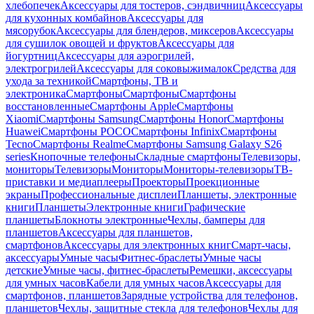
хлебопечек
Аксессуары для тостеров, сэндвичниц
Аксессуары
для кухонных комбайнов
Аксессуары для
мясорубок
Аксессуары для блендеров, миксеров
Аксессуары
для сушилок овощей и фруктов
Аксессуары для
йогуртниц
Аксессуары для аэрогрилей,
электрогрилей
Аксессуары для соковыжималок
Средства для
ухода за техникой
Смартфоны, ТВ и
электроника
Смартфоны
Смартфоны
Смартфоны
восстановленные
Смартфоны Apple
Смартфоны
Xiaomi
Смартфоны Samsung
Смартфоны Honor
Смартфоны
Huawei
Смартфоны POCO
Смартфоны Infinix
Смартфоны
Tecno
Смартфоны Realme
Смартфоны Samsung Galaxy S26
series
Кнопочные телефоны
Складные смартфоны
Телевизоры,
мониторы
Телевизоры
Мониторы
Мониторы-телевизоры
ТВ-
приставки и медиаплееры
Проекторы
Проекционные
экраны
Профессиональные дисплеи
Планшеты, электронные
книги
Планшеты
Электронные книги
Графические
планшеты
Блокноты электронные
Чехлы, бамперы для
планшетов
Аксессуары для планшетов,
смартфонов
Аксессуары для электронных книг
Смарт-часы,
аксессуары
Умные часы
Фитнес-браслеты
Умные часы
детские
Умные часы, фитнес-браслеты
Ремешки, аксессуары
для умных часов
Кабели для умных часов
Аксессуары для
смартфонов, планшетов
Зарядные устройства для телефонов,
планшетов
Чехлы, защитные стекла для телефонов
Чехлы для