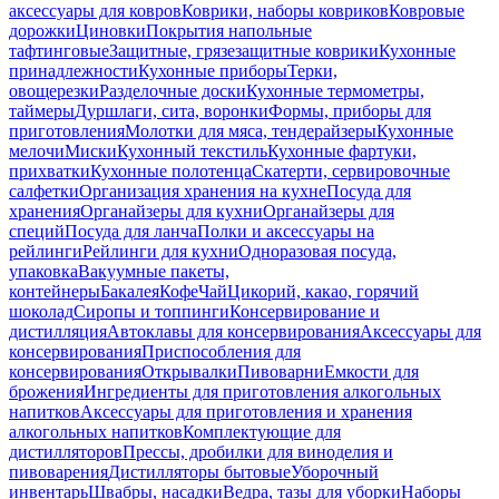
аксессуары для ковров
Коврики, наборы ковриков
Ковровые
дорожки
Циновки
Покрытия напольные
тафтинговые
Защитные, грязезащитные коврики
Кухонные
принадлежности
Кухонные приборы
Терки,
овощерезки
Разделочные доски
Кухонные термометры,
таймеры
Дуршлаги, сита, воронки
Формы, приборы для
приготовления
Молотки для мяса, тендерайзеры
Кухонные
мелочи
Миски
Кухонный текстиль
Кухонные фартуки,
прихватки
Кухонные полотенца
Скатерти, сервировочные
салфетки
Организация хранения на кухне
Посуда для
хранения
Органайзеры для кухни
Органайзеры для
специй
Посуда для ланча
Полки и аксессуары на
рейлинги
Рейлинги для кухни
Одноразовая посуда,
упаковка
Вакуумные пакеты,
контейнеры
Бакалея
Кофе
Чай
Цикорий, какао, горячий
шоколад
Сиропы и топпинги
Консервирование и
дистилляция
Автоклавы для консервирования
Аксессуары для
консервирования
Приспособления для
консервирования
Открывалки
Пивоварни
Емкости для
брожения
Ингредиенты для приготовления алкогольных
напитков
Аксессуары для приготовления и хранения
алкогольных напитков
Комплектующие для
дистилляторов
Прессы, дробилки для виноделия и
пивоварения
Дистилляторы бытовые
Уборочный
инвентарь
Швабры, насадки
Ведра, тазы для уборки
Наборы