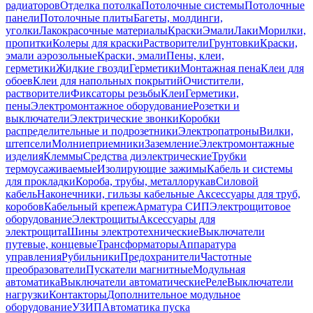
радиаторов
Отделка потолка
Потолочные системы
Потолочные
панели
Потолочные плиты
Багеты, молдинги,
уголки
Лакокрасочные материалы
Краски
Эмали
Лаки
Морилки,
пропитки
Колеры для краски
Растворители
Грунтовки
Краски,
эмали аэрозольные
Краски, эмали
Пены, клеи,
герметики
Жидкие гвозди
Герметики
Монтажная пена
Клеи для
обоев
Клеи для напольных покрытий
Очистители,
растворители
Фиксаторы резьбы
Клеи
Герметики,
пены
Электромонтажное оборудование
Розетки и
выключатели
Электрические звонки
Коробки
распределительные и подрозетники
Электропатроны
Вилки,
штепсели
Молниеприемники
Заземление
Электромонтажные
изделия
Клеммы
Средства диэлектрические
Трубки
термоусаживаемые
Изолирующие зажимы
Кабель и системы
для прокладки
Короба, трубы, металлорукав
Силовой
кабель
Наконечники, гильзы кабельные
Аксессуары для труб,
коробов
Кабельный крепеж
Арматура СИП
Электрощитовое
оборудование
Электрощиты
Аксессуары для
электрощита
Шины электротехнические
Выключатели
путевые, концевые
Трансформаторы
Аппаратура
управления
Рубильники
Предохранители
Частотные
преобразователи
Пускатели магнитные
Модульная
автоматика
Выключатели автоматические
Реле
Выключатели
нагрузки
Контакторы
Дополнительное модульное
оборудование
УЗИП
Автоматика пуска