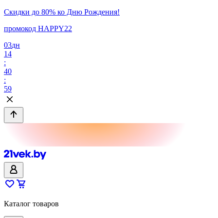
Скидки до 80% ко Дню Рождения!
промокод HAPPY22
03
дн
14
:
40
:
59
Каталог товаров