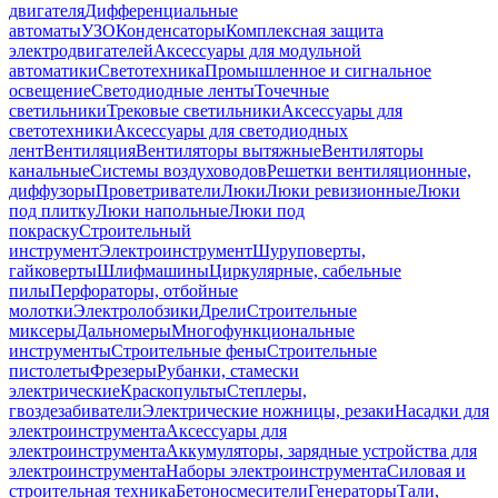
двигателя
Дифференциальные
автоматы
УЗО
Конденсаторы
Комплексная защита
электродвигателей
Аксессуары для модульной
автоматики
Светотехника
Промышленное и сигнальное
освещение
Светодиодные ленты
Точечные
светильники
Трековые светильники
Аксессуары для
светотехники
Аксессуары для светодиодных
лент
Вентиляция
Вентиляторы вытяжные
Вентиляторы
канальные
Системы воздуховодов
Решетки вентиляционные,
диффузоры
Проветриватели
Люки
Люки ревизионные
Люки
под плитку
Люки напольные
Люки под
покраску
Строительный
инструмент
Электроинструмент
Шуруповерты,
гайковерты
Шлифмашины
Циркулярные, сабельные
пилы
Перфораторы, отбойные
молотки
Электролобзики
Дрели
Строительные
миксеры
Дальномеры
Многофункциональные
инструменты
Строительные фены
Строительные
пистолеты
Фрезеры
Рубанки, стамески
электрические
Краскопульты
Степлеры,
гвоздезабиватели
Электрические ножницы, резаки
Насадки для
электроинструмента
Аксессуары для
электроинструмента
Аккумуляторы, зарядные устройства для
электроинструмента
Наборы электроинструмента
Силовая и
строительная техника
Бетоносмесители
Генераторы
Тали,