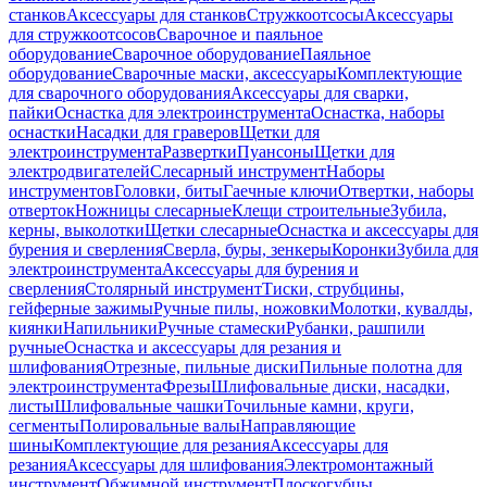
станков
Аксессуары для станков
Стружкоотсосы
Аксессуары
для стружкоотсосов
Сварочное и паяльное
оборудование
Сварочное оборудование
Паяльное
оборудование
Сварочные маски, аксессуары
Комплектующие
для сварочного оборудования
Аксессуары для сварки,
пайки
Оснастка для электроинструмента
Оснастка, наборы
оснастки
Насадки для граверов
Щетки для
электроинструмента
Развертки
Пуансоны
Щетки для
электродвигателей
Слесарный инструмент
Наборы
инструментов
Головки, биты
Гаечные ключи
Отвертки, наборы
отверток
Ножницы слесарные
Клещи строительные
Зубила,
керны, выколотки
Щетки слесарные
Оснастка и аксессуары для
бурения и сверления
Сверла, буры, зенкеры
Коронки
Зубила для
электроинструмента
Аксессуары для бурения и
сверления
Столярный инструмент
Тиски, струбцины,
гейферные зажимы
Ручные пилы, ножовки
Молотки, кувалды,
киянки
Напильники
Ручные стамески
Рубанки, рашпили
ручные
Оснастка и аксессуары для резания и
шлифования
Отрезные, пильные диски
Пильные полотна для
электроинструмента
Фрезы
Шлифовальные диски, насадки,
листы
Шлифовальные чашки
Точильные камни, круги,
сегменты
Полировальные валы
Направляющие
шины
Комплектующие для резания
Аксессуары для
резания
Аксессуары для шлифования
Электромонтажный
инструмент
Обжимной инструмент
Плоскогубцы,