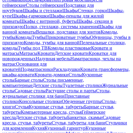
геймерские
Столы геймерские
Подставки для
ноутбуков
Шкафы и стеллажи
Шкафы
Стенки, горки
Шкафы-
купе
Шкафы-гармошки
Шкафы-пеналы для жилой
комнаты
Шкафы с витриной, буфеты
Шкафы, секции в
прихожую
Полки, стеллажи, системы хранения
Шкафы для
ванной комнаты
Вешалки, подставки для зонтов
Комоды,
тумбы
Комоды
Тумбы
Прикроватные тумбы
Обувницы, тумбы в
прихожую
Комоды, тумбы для ванной
Пеленальные столики,
комоды
Тумбы под ТВ
Комоды пластиковые
Кровати и
матрасы
Матрасы
Кровати
Детские кровати
Кроватки для
новорожденных
Надувная мебель
Наматрасники, чехлы на
матрас
Основания для
кроватей
Подматрасники
Раскладушки
Кровати-трансформеры,
шкафы-кровати
Кровати-домики
Столы
Кухонные
столы
Барные столы
Столы письменные,
компьютерные
Детские столы
Туалетные столики
Журнальные
столы
Садовые столы
Растущие столы и парты
Столы,
журнальные столики для бани
Приставные
столики
Консольные столики
Обеденные группы
Столы-
книги
Стулья
Кухонные стулья, табуреты
Барные стулья,
табуреты
Компьютерные кресла, стулья
Геймерские
кресла
Детские стулья, табуреты
Банкетки, скамьи
Садовые
кресла, стулья, табуреты
Стулья, табуреты для бани
Стульчики
для кормления
Кухня
Кухонный гарнитур
Кухонные