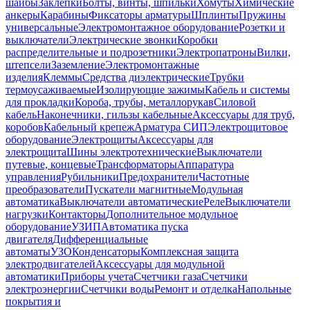
шайбы
Заклепки
Болты, винты, шпильки
Хомуты
Химические
анкеры
Карабины
Фиксаторы арматуры
Шплинты
Пружины
универсальные
Электромонтажное оборудование
Розетки и
выключатели
Электрические звонки
Коробки
распределительные и подрозетники
Электропатроны
Вилки,
штепсели
Заземление
Электромонтажные
изделия
Клеммы
Средства диэлектрические
Трубки
термоусаживаемые
Изолирующие зажимы
Кабель и системы
для прокладки
Короба, трубы, металлорукав
Силовой
кабель
Наконечники, гильзы кабельные
Аксессуары для труб,
коробов
Кабельный крепеж
Арматура СИП
Электрощитовое
оборудование
Электрощиты
Аксессуары для
электрощита
Шины электротехнические
Выключатели
путевые, концевые
Трансформаторы
Аппаратура
управления
Рубильники
Предохранители
Частотные
преобразователи
Пускатели магнитные
Модульная
автоматика
Выключатели автоматические
Реле
Выключатели
нагрузки
Контакторы
Дополнительное модульное
оборудование
УЗИП
Автоматика пуска
двигателя
Дифференциальные
автоматы
УЗО
Конденсаторы
Комплексная защита
электродвигателей
Аксессуары для модульной
автоматики
Приборы учета
Счетчики газа
Счетчики
электроэнергии
Счетчики воды
Ремонт и отделка
Напольные
покрытия и