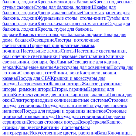
балкона, лоджии
Кресла-мешки для балкона
Кресла подвесные,
стулья садовые
Столы для балкона, лоджии
Шкафы для
балкона, лоджии
Дверцы жалюзийные
Системы хранения для
балкона, лоджии
Журнальные столы, столы-книги
Тумбы для
балкона, лоджии
Кресла-качалки, кресла-маятники
Стулья для
балкона, лоджии
Кресла, пуфы для балкона,
лоджии
Компактные столы для балкона, лоджии
Товары для
дома, бакалея
Освещение
Люстры, потолочные
светильники
Торшеры
Прикроватные лампы,
ночники
Настольные лампы
Споты
Настенные светильники,
бра
Точечные светильники
Трековые светильники
Уличные
светильники, фонари, бра
Лампы
Освещение для картин,
зеркал
Кольцевые лампы
Аксессуары для освещения
Посуда для
готовки
Сковороды, сотейники, воки
Кастрюли, ковши,
казаны
Посуда для СВЧ
Крышки и аксессуары для
посуды
Гастроемкости
Жалюзи, шторы
Жалюзи, рулонные
шторы, римские шторы
Шторы, гардины
Карнизы для
штор
Комплектующие для штор, карнизов, жалюзи
Пленки для
окон
Электроприводные солнцезащитные системы
Столовая
посуда, сервировка
Посуда для напитков
Посуда для горячих
напитков
Посуда для подачи и хранения напитков
Столовые
приборы
Столовая посуда
Посуда для сервировки
Предметы
сервировки
Детская столовая посуда
Декор
Зеркала
Кашпо,
стойки для цветов
Картины, постеры
Часы
интерьерные
Искусственные цветы, растения
Вазы
Ключницы,