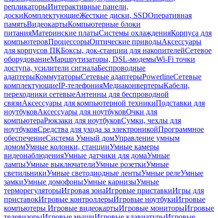
репликаторы
Интерактивные панели,
доски
Комплектующие
Жесткие диски, SSD
Оперативная
память
Видеокарты
Компьютерные блоки
питания
Материнские платы
Системы охлаждения
Корпуса для
компьютеров
Процессоры
Оптические приводы
Аксессуары
для корпусов ПК
Боксы, док-станции для накопителей
Сетевое
оборудование
Маршрутизаторы, DSL-модемы
Wi-Fi точки
доступа, усилители сигнала
Беспроводные
адаптеры
Коммутаторы
Сетевые адаптеры
Powerline
Сетевые
комплектующие
IP-телефония
Медиаконвертеры
Кабели,
переходники сетевые
Антенны для беспроводной
связи
Аксессуары для компьютерной техники
Подставки для
ноутбуков
Аксессуары для ноутбуков
Очки для
компьютера
Рюкзаки для ноутбуков
Сумки, чехлы для
ноутбуков
Средства для ухода за электроникой
Программное
обеспечение
Система Умный дом
Управление умным
домом
Умные колонки, станции
Умные камеры
видеонаблюдения
Умные датчики для дома
Умные
лампы
Умные выключатели
Умные розетки
Умные
светильники
Умные светодиодные ленты
Умные реле
Умные
замки
Умные домофоны
Умные карнизы
Умные
терморегуляторы
Игровая зона
Игровые приставки
Игры для
приставок
Игровые контроллеры
Игровые ноутбуки
Игровые
компьютеры
Игровые видеокарты
Игровые мониторы
Игровые
телевизоры
Игровые мыши
Игровые клавиатуры
Игровые