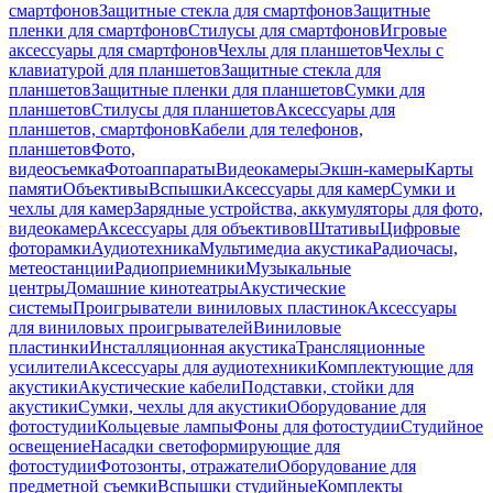
смартфонов
Защитные стекла для смартфонов
Защитные
пленки для смартфонов
Стилусы для смартфонов
Игровые
аксессуары для смартфонов
Чехлы для планшетов
Чехлы с
клавиатурой для планшетов
Защитные стекла для
планшетов
Защитные пленки для планшетов
Сумки для
планшетов
Стилусы для планшетов
Аксессуары для
планшетов, смартфонов
Кабели для телефонов,
планшетов
Фото,
видеосъемка
Фотоаппараты
Видеокамеры
Экшн-камеры
Карты
памяти
Объективы
Вспышки
Аксессуары для камер
Сумки и
чехлы для камер
Зарядные устройства, аккумуляторы для фото,
видеокамер
Аксессуары для объективов
Штативы
Цифровые
фоторамки
Аудиотехника
Мультимедиа акустика
Радиочасы,
метеостанции
Радиоприемники
Музыкальные
центры
Домашние кинотеатры
Акустические
системы
Проигрыватели виниловых пластинок
Аксессуары
для виниловых проигрывателей
Виниловые
пластинки
Инсталляционная акустика
Трансляционные
усилители
Аксессуары для аудиотехники
Комплектующие для
акустики
Акустические кабели
Подставки, стойки для
акустики
Сумки, чехлы для акустики
Оборудование для
фотостудии
Кольцевые лампы
Фоны для фотостудии
Студийное
освещение
Насадки светоформирующие для
фотостудии
Фотозонты, отражатели
Оборудование для
предметной съемки
Вспышки студийные
Комплекты