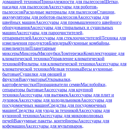
домашней техники
Принадлежности для пылесосов
Щетки,
насадки для пылесосов
Аксессуары для роботов-
пылесосов
Расходные материалы для пылесосов
Станции,
аккумуляторы для роботов-пылесосов
Аксессуары для
швейных машин
Аксессуары для промышленного швейного
оборудования
Аксессуары для стиральных и сушильных
машин
Аксессуары для пароочистителей,
отпаривателей
Аксессуары для стеклоочистителей
Техника для
измельчения продуктов
Блендеры
Кухонные комбайны,
измельчители
Планетарные
миксеры
Миксеры
Мясорубки
Ломтерезки
Комплектующие для
климатической техники
Управление климатической
техникой
Фильтры для климатической техники
Аксессуары для
климатической техники
Мелкая техника
Весы кухонные,
бытовые
Сушилки для овощей и
фруктов
Вакууматоры
Открывалки,
картофелечистки
Проращиватели семян
Маслобойки,
сепараторы бытовые
Аксессуары для крупной
техники
Аксессуары для вытяжек
Аксессуары для плит и
духовок
Аксессуары для холодильников
Аксессуары для
посудомоечных машин
Средства для посудомоечных
машин
Средства для ухода за техникой
Аксессуары для
кухонной техники
Аксессуары для микроволновых
печей
Вакуумные пакеты, контейнеры
Аксессуары для
кофемашин
Аксессуары для мультиварок,