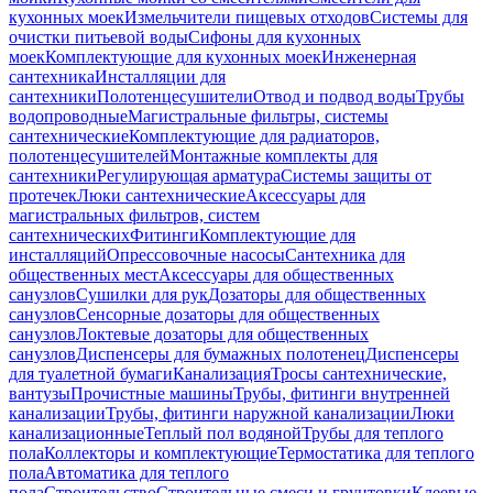
кухонных моек
Измельчители пищевых отходов
Системы для
очистки питьевой воды
Сифоны для кухонных
моек
Комплектующие для кухонных моек
Инженерная
сантехника
Инсталляции для
сантехники
Полотенцесушители
Отвод и подвод воды
Трубы
водопроводные
Магистральные фильтры, системы
сантехнические
Комплектующие для радиаторов,
полотенцесушителей
Монтажные комплекты для
сантехники
Регулирующая арматура
Системы защиты от
протечек
Люки сантехнические
Аксессуары для
магистральных фильтров, систем
сантехнических
Фитинги
Комплектующие для
инсталляций
Опрессовочные насосы
Сантехника для
общественных мест
Аксессуары для общественных
санузлов
Сушилки для рук
Дозаторы для общественных
санузлов
Сенсорные дозаторы для общественных
санузлов
Локтевые дозаторы для общественных
санузлов
Диспенсеры для бумажных полотенец
Диспенсеры
для туалетной бумаги
Канализация
Тросы сантехнические,
вантузы
Прочистные машины
Трубы, фитинги внутренней
канализации
Трубы, фитинги наружной канализации
Люки
канализационные
Теплый пол водяной
Трубы для теплого
пола
Коллекторы и комплектующие
Термостатика для теплого
пола
Автоматика для теплого
пола
Строительство
Строительные смеси и грунтовки
Клеевые