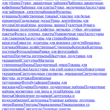
для уборки
Турки, заварочные чайники
Чайники заварочные,
кофейники
Чайники для плиты
Турки, молочники
Аксессуары
для чайников, электрочайников
Фильтры-
кувшины
Хозяйственные товары
Сушилки для белья,
прищепки
Гладильные доски
Урны, контейнеры для
мусора
Органайзеры, корзины, ящики
Туалетная бумага,
бумажные полотенца
Салфетки, мочалки, губки, мусорные
пакеты
Фольга, пленка, пакеты
Упаковочная тара
Аксессуары
для глажения
Аксессуары для стирки
Веревки,
шпагаты
Емкости, дозаторы для моющих средств
Вешалки-
плечики
Мешки хозяйственные
Сувениры
Копилки
Картины,
постеры
Фотоальбомы
Рамки для фотографий,
картин
Предметы интерьера
Шкатулки, подставки для
украшений
Статуэтки
Магниты
сувенирные
Иконы
Праздничный декор
Товары для
праздника
Елки
Аксессуары для елей новогодних
Новогодние
украшения
Светодиодные гирлянды, декорации
Светодиодные
фигуры, игрушки
Временные
татуировки
Фотобутафория
Товары для
маскарада
Подарки
Подарки, подарочные наборы
Подарочные
наборы косметики для лица и тела
Наборы для
бритья
Оформление подарков
Сантехника и
водоснабжение
Сантехника
Душевые кабины, поддоны,
двери
Ванны
Унитазы
Умывальники
Умывальники со
смесителями
Смесители
Душевые панели,