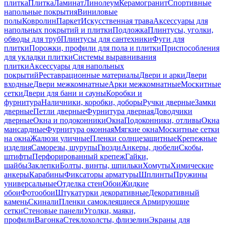
плитка
Плитка
Ламинат
Линолеум
Керамогранит
Спортивные
напольные покрытия
Виниловые
полы
Ковролин
Паркет
Искусственная трава
Аксессуары для
напольных покрытий и плитки
Подложка
Плинтусы, уголки,
обводы для труб
Плинтусы для сантехники
Фуги для
плитки
Порожки, профили для пола и плитки
Приспособления
для укладки плитки
Системы выравнивания
плитки
Аксессуары для напольных
покрытий
Реставрационные материалы
Двери и арки
Двери
входные
Двери межкомнатные
Арки межкомнатные
Москитные
сетки
Двери для бани и сауны
Коробки и
фурнитура
Наличники, коробки, доборы
Ручки дверные
Замки
дверные
Петли дверные
Фурнитура дверная
Доводчики
дверные
Окна и подоконники
Окна
Подоконники, отливы
Окна
мансардные
Фурнитура оконная
Мягкие окна
Москитные сетки
на окна
Жалюзи уличные
Пленки солнцезащитные
Крепежные
изделия
Саморезы, шурупы
Гвозди
Анкеры, дюбели
Скобы,
штифты
Перфорированный крепеж
Гайки,
шайбы
Заклепки
Болты, винты, шпильки
Хомуты
Химические
анкеры
Карабины
Фиксаторы арматуры
Шплинты
Пружины
универсальные
Отделка стен
Обои
Жидкие
обои
Фотообои
Штукатурки декоративные
Декоративный
камень
Скинали
Пленки самоклеящиеся
Армирующие
сетки
Стеновые панели
Уголки, маяки,
профили
Вагонка
Стеклохолсты, флизелин
Экраны для