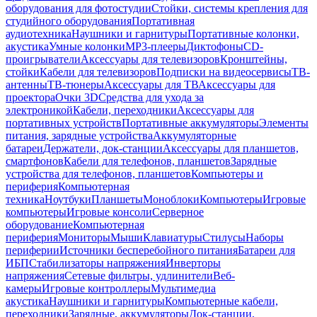
оборудования для фотостудии
Стойки, системы крепления для
студийного оборудования
Портативная
аудиотехника
Наушники и гарнитуры
Портативные колонки,
акустика
Умные колонки
MP3-плееры
Диктофоны
CD-
проигрыватели
Аксессуары для телевизоров
Кронштейны,
стойки
Кабели для телевизоров
Подписки на видеосервисы
ТВ-
антенны
ТВ-тюнеры
Аксессуары для ТВ
Аксессуары для
проектора
Очки 3D
Средства для ухода за
электроникой
Кабели, переходники
Аксессуары для
портативных устройств
Портативные аккумуляторы
Элементы
питания, зарядные устройства
Аккумуляторные
батареи
Держатели, док-станции
Аксессуары для планшетов,
смартфонов
Кабели для телефонов, планшетов
Зарядные
устройства для телефонов, планшетов
Компьютеры и
периферия
Компьютерная
техника
Ноутбуки
Планшеты
Моноблоки
Компьютеры
Игровые
компьютеры
Игровые консоли
Серверное
оборудование
Компьютерная
периферия
Мониторы
Мыши
Клавиатуры
Стилусы
Наборы
периферии
Источники бесперебойного питания
Батареи для
ИБП
Стабилизаторы напряжения
Инверторы
напряжения
Сетевые фильтры, удлинители
Веб-
камеры
Игровые контроллеры
Мультимедиа
акустика
Наушники и гарнитуры
Компьютерные кабели,
переходники
Зарядные, аккумуляторы
Док-станции,