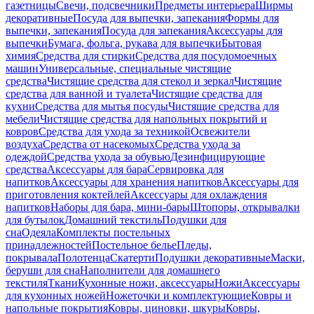
газетницы
Свечи, подсвечники
Предметы интерьера
Ширмы
декоративные
Посуда для выпечки, запекания
Формы для
выпечки, запекания
Посуда для запекания
Аксессуары для
выпечки
Бумага, фольга, рукава для выпечки
Бытовая
химия
Средства для стирки
Средства для посудомоечных
машин
Универсальные, специальные чистящие
средства
Чистящие средства для стекол и зеркал
Чистящие
средства для ванной и туалета
Чистящие средства для
кухни
Средства для мытья посуды
Чистящие средства для
мебели
Чистящие средства для напольных покрытий и
ковров
Средства для ухода за техникой
Освежители
воздуха
Средства от насекомых
Средства ухода за
одеждой
Средства ухода за обувью
Дезинфицирующие
средства
Аксессуары для бара
Сервировка для
напитков
Аксессуары для хранения напитков
Аксессуары для
приготовления коктейлей
Аксессуары для охлаждения
напитков
Наборы для бара, мини-бары
Штопоры, открывалки
для бутылок
Домашний текстиль
Подушки для
сна
Одеяла
Комплекты постельных
принадлежностей
Постельное белье
Пледы,
покрывала
Полотенца
Скатерти
Подушки декоративные
Маски,
беруши для сна
Наполнители для домашнего
текстиля
Ткани
Кухонные ножи, аксессуары
Ножи
Аксессуары
для кухонных ножей
Ножеточки и комплектующие
Ковры и
напольные покрытия
Ковры, циновки, шкуры
Ковры,