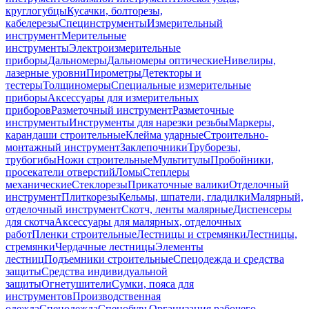
круглогубцы
Кусачки, болторезы,
кабелерезы
Специнструменты
Измерительный
инструмент
Мерительные
инструменты
Электроизмерительные
приборы
Дальномеры
Дальномеры оптические
Нивелиры,
лазерные уровни
Пирометры
Детекторы и
тестеры
Толщиномеры
Специальные измерительные
приборы
Аксессуары для измерительных
приборов
Разметочный инструмент
Разметочные
инструменты
Инструменты для нарезки резьбы
Маркеры,
карандаши строительные
Клейма ударные
Строительно-
монтажный инструмент
Заклепочники
Труборезы,
трубогибы
Ножи строительные
Мультитулы
Пробойники,
просекатели отверстий
Ломы
Степлеры
механические
Стеклорезы
Прикаточные валики
Отделочный
инструмент
Плиткорезы
Кельмы, шпатели, гладилки
Малярный,
отделочный инструмент
Скотч, ленты малярные
Диспенсеры
для скотча
Аксессуары для малярных, отделочных
работ
Пленки строительные
Лестницы и стремянки
Лестницы,
стремянки
Чердачные лестницы
Элементы
лестниц
Подъемники строительные
Спецодежда и средства
защиты
Средства индивидуальной
защиты
Огнетушители
Сумки, пояса для
инструментов
Производственная
одежда
Спецодежда
Спецобувь
Организация рабочего