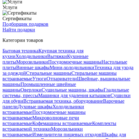
Услуги
Сертификаты
Подборщик подарков
Найти подарки
Категории товаров
Бытовая техника
Крупная техника для
кухни
Холодильники
Вытяжки
Кухонные
плиты
Морозильники
Посудомоечные машины
Настольные
плиты
Винные шкафы
Мини-холодильники
Техника для ухода
за одеждой
Стиральные машины
Стиральные машины
встраиваемые
Утюги
Отпариватели
Швейные, вышивальные
машины
Промышленные швейные
машины
Оверлоки
Сушильные машины, шкафы
Гладильные
системы, прессы
Машинки для удаления катышков
Сушилки
для обуви
Встраиваемая техника, оборудование
Варочные
панели
Духовые шкафы
Холодильники
встраиваемые
Посудомоечные машины
встраиваемые
Микроволновые печи
встраиваемые
Кофемашины встраиваемые
Комплекты
встраиваемой техники
Морозильники
встраиваемые
Измельчители пищевых отходов
Шкафы для