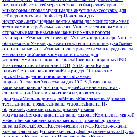
наушники
Кресла геймерские
Столы геймерские
Игровые
микрофоны
Игровая мультимедиа акустика
Аксессуары для
геймеров
Фигурки Funko Pop
Подставки для
ноутбуков
Светодиодные ленты
Лампы для мониторов
Умная
техника
Умные роботы-пылесосы
Умные телевизоры
Умные
стиральные машины
Умные чайники
Умные роботы
кулинарные
Умные вентиляторы
Умные кондиционеры
Умные
обогреватели
Умные увлажнители, очистители воздуха
Умные
отопительные котлы
Умные проветриватели
Умные радиочасы,
метеостанции
Умные кормушки и поилки для
животных
Умные напольные весы
Накопители данных
USB
Flash накопители
Внешние HDD, SSD диски
Карты
памяти
Сетевые накопители
Картридеры
Оптические
диски
Наблюдение и безопасность
Камеры
видеонаблюдения
Аксессуары для CCTV
Домофоны,
вызывные панели
Датчики для дома
Охранные системы,
сигнализации
Системы контроля и управления
доступом
Металлодетекторы
Мебель
Мягкая мебель
Диваны,
тахты
Диваны прямые
Диваны угловые
Диваны П-
образные
Кухонные уголки, диваны
Диваны
модульные
Детские диваны
Диваны садовые
Комплекты мягкой
мебели
Бескаркасные кресла-мешки и диваны
Надувные
диваны
Кресла
Кресла
Кресла-мешки и пуфы
Кресла-качалки,
кресла-маятники
Детские кресла, пуфы
Надувные кресла
Пуфы,
оттоманки
Кресла-кровати
Игровая мебель
Кресла