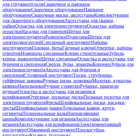
для стружкоотсосов
Сварочное и паяльное
оборудование
Сварочное оборудование
Паяльное
оборудование
Сварочные маски, аксессуары
Комплектующие
для сварочного оборудования
Аксессуары для сварки,
пайки
Оснастка для электроинструмента
Оснастка, наборы
оснастки
Насадки для граверов
Щетки для
электроинструмента
Развертки
Пуансоны
Щетки для
электродвигателей
Слесарный инструмент
Наборы
инструментов
Головки, биты
Гаечные ключи
Отвертки, наборы
отверток
Ножницы слесарные
Клещи строительные
Зубила,
керны, выколотки
Щетки слесарные
Оснастка и аксессуары для
бурения и сверления
Сверла, буры, зенкеры
Коронки
Зубила для
электроинструмента
Аксессуары для бурения и
сверления
Столярный инструмент
Тиски, струбцины,
гейферные зажимы
Ручные пилы, ножовки
Молотки, кувалды,
киянки
Напильники
Ручные стамески
Рубанки, рашпили
ручные
Оснастка и аксессуары для резания и
шлифования
Отрезные, пильные диски
Пильные полотна для
электроинструмента
Фрезы
Шлифовальные диски, насадки,
листы
Шлифовальные чашки
Точильные камни, круги,
сегменты
Полировальные валы
Направляющие
шины
Комплектующие для резания
Аксессуары для
резания
Аксессуары для шлифования
Электромонтажный
инструмент
Обжимной инструмент
Плоскогубцы,
круглогубцы
Кусачки, болторезы,