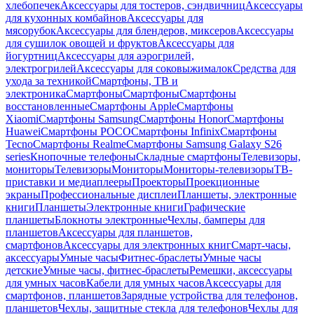
хлебопечек
Аксессуары для тостеров, сэндвичниц
Аксессуары
для кухонных комбайнов
Аксессуары для
мясорубок
Аксессуары для блендеров, миксеров
Аксессуары
для сушилок овощей и фруктов
Аксессуары для
йогуртниц
Аксессуары для аэрогрилей,
электрогрилей
Аксессуары для соковыжималок
Средства для
ухода за техникой
Смартфоны, ТВ и
электроника
Смартфоны
Смартфоны
Смартфоны
восстановленные
Смартфоны Apple
Смартфоны
Xiaomi
Смартфоны Samsung
Смартфоны Honor
Смартфоны
Huawei
Смартфоны POCO
Смартфоны Infinix
Смартфоны
Tecno
Смартфоны Realme
Смартфоны Samsung Galaxy S26
series
Кнопочные телефоны
Складные смартфоны
Телевизоры,
мониторы
Телевизоры
Мониторы
Мониторы-телевизоры
ТВ-
приставки и медиаплееры
Проекторы
Проекционные
экраны
Профессиональные дисплеи
Планшеты, электронные
книги
Планшеты
Электронные книги
Графические
планшеты
Блокноты электронные
Чехлы, бамперы для
планшетов
Аксессуары для планшетов,
смартфонов
Аксессуары для электронных книг
Смарт-часы,
аксессуары
Умные часы
Фитнес-браслеты
Умные часы
детские
Умные часы, фитнес-браслеты
Ремешки, аксессуары
для умных часов
Кабели для умных часов
Аксессуары для
смартфонов, планшетов
Зарядные устройства для телефонов,
планшетов
Чехлы, защитные стекла для телефонов
Чехлы для