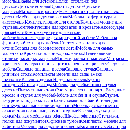
мебель
Шкафы для детской
Полки, стеллажи для
детской
Детские комоды
Кровати детские
Детские
матрасы
Матрасы в кроватку
Наматрасники, защитные чехлы
детские
Мебель для детского сада
Мебельная фурнитура и
аксессуары
Комплектующие для столов
Комплектующие для
стульев
Комплектующие для кроватей и кроваток
Аксессуары
для мебели
Комплектующие для мягкой
мебели
Комплектующие для корпусной мебели
Мебельная
фурнитура
Чехлы для мебели
Системы хранения для
кухни
Товары для безопасности детей
Мебель для самых
маленьких
Кроватки для новорожденных
Пеленальные
столики, комоды, матрасы
Манежи, кровати-манежи
Матрасы в
кроватку
Наматрасники, защитные чехлы в кроватку
Садовая
мебель
Садовые диваны, кресла
Садовые стулья
Садовые,
уличные столы
Комплекты мебели для сада
Гамаки,
шезлонги
Качели садовые
Надувная мебель
Кухни
походные
Столы для сада
Мебель для учебы
Столы, стулья
детские
Письменные столы
Растущие столы и парты
Растущие
кресла и стулья для учебы
Мебель для бани и сауны
Стулья,
табуретки, подставки для бани
Скамьи для бани
Столы для
бани
Журнальные столики для бани
Мебель для кабинета и
офиса
Столы офисные, компьютерные
Кресла, стулья для
офиса
Мягкая мебель для офиса
Шкафы офисные
Стеллажи,
полки для документов
Офисные тумбы
Комплекты мебели для
кабинета
Мебель для лоджии и балкона
Комплекты мебели для