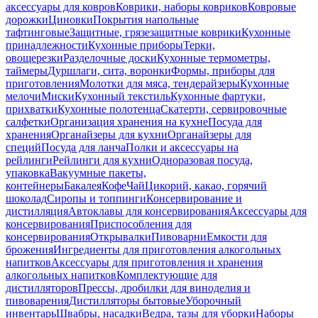
аксессуары для ковров
Коврики, наборы ковриков
Ковровые
дорожки
Циновки
Покрытия напольные
тафтинговые
Защитные, грязезащитные коврики
Кухонные
принадлежности
Кухонные приборы
Терки,
овощерезки
Разделочные доски
Кухонные термометры,
таймеры
Дуршлаги, сита, воронки
Формы, приборы для
приготовления
Молотки для мяса, тендерайзеры
Кухонные
мелочи
Миски
Кухонный текстиль
Кухонные фартуки,
прихватки
Кухонные полотенца
Скатерти, сервировочные
салфетки
Организация хранения на кухне
Посуда для
хранения
Органайзеры для кухни
Органайзеры для
специй
Посуда для ланча
Полки и аксессуары на
рейлинги
Рейлинги для кухни
Одноразовая посуда,
упаковка
Вакуумные пакеты,
контейнеры
Бакалея
Кофе
Чай
Цикорий, какао, горячий
шоколад
Сиропы и топпинги
Консервирование и
дистилляция
Автоклавы для консервирования
Аксессуары для
консервирования
Приспособления для
консервирования
Открывалки
Пивоварни
Емкости для
брожения
Ингредиенты для приготовления алкогольных
напитков
Аксессуары для приготовления и хранения
алкогольных напитков
Комплектующие для
дистилляторов
Прессы, дробилки для виноделия и
пивоварения
Дистилляторы бытовые
Уборочный
инвентарь
Швабры, насадки
Ведра, тазы для уборки
Наборы