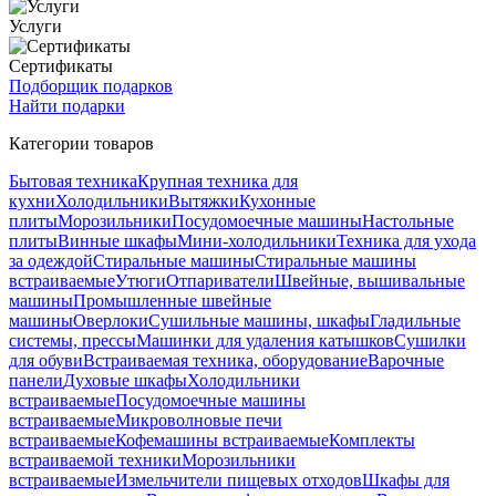
Услуги
Сертификаты
Подборщик подарков
Найти подарки
Категории товаров
Бытовая техника
Крупная техника для
кухни
Холодильники
Вытяжки
Кухонные
плиты
Морозильники
Посудомоечные машины
Настольные
плиты
Винные шкафы
Мини-холодильники
Техника для ухода
за одеждой
Стиральные машины
Стиральные машины
встраиваемые
Утюги
Отпариватели
Швейные, вышивальные
машины
Промышленные швейные
машины
Оверлоки
Сушильные машины, шкафы
Гладильные
системы, прессы
Машинки для удаления катышков
Сушилки
для обуви
Встраиваемая техника, оборудование
Варочные
панели
Духовые шкафы
Холодильники
встраиваемые
Посудомоечные машины
встраиваемые
Микроволновые печи
встраиваемые
Кофемашины встраиваемые
Комплекты
встраиваемой техники
Морозильники
встраиваемые
Измельчители пищевых отходов
Шкафы для