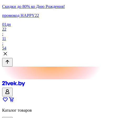
Скидки до 80% ко Дню Рождения!
промокод HAPPY22
01
дн
22
:
11
:
54
Каталог товаров