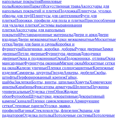
напольные покрытия
Виниловые
полы
Ковролин
Паркет
Искусственная трава
Аксессуары для
напольных покрытий и плитки
Подложка
Плинтусы, уголки,
обводы для труб
Плинтусы для сантехники
Фуги для
плитки
Порожки, профили для пола и плитки
Приспособления
для укладки плитки
Системы выравнивания
плитки
Аксессуары для напольных
покрытий
Реставрационные материалы
Двери и арки
Двери
входные
Двери межкомнатные
Арки межкомнатные
Москитные
сетки
Двери для бани и сауны
Коробки и
фурнитура
Наличники, коробки, доборы
Ручки дверные
Замки
дверные
Петли дверные
Фурнитура дверная
Доводчики
дверные
Окна и подоконники
Окна
Подоконники, отливы
Окна
мансардные
Фурнитура оконная
Мягкие окна
Москитные сетки
на окна
Жалюзи уличные
Пленки солнцезащитные
Крепежные
изделия
Саморезы, шурупы
Гвозди
Анкеры, дюбели
Скобы,
штифты
Перфорированный крепеж
Гайки,
шайбы
Заклепки
Болты, винты, шпильки
Хомуты
Химические
анкеры
Карабины
Фиксаторы арматуры
Шплинты
Пружины
универсальные
Отделка стен
Обои
Жидкие
обои
Фотообои
Штукатурки декоративные
Декоративный
камень
Скинали
Пленки самоклеящиеся
Армирующие
сетки
Стеновые панели
Уголки, маяки,
профили
Вагонка
Стеклохолсты, флизелин
Экраны для
радиаторов
Отделка потолка
Потолочные системы
Потолочные