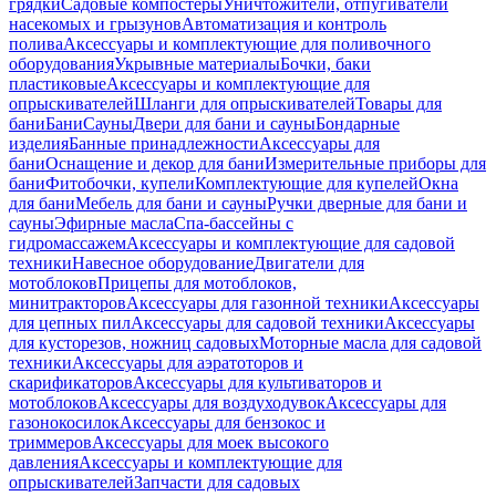
грядки
Садовые компостеры
Уничтожители, отпугиватели
насекомых и грызунов
Автоматизация и контроль
полива
Аксессуары и комплектующие для поливочного
оборудования
Укрывные материалы
Бочки, баки
пластиковые
Аксессуары и комплектующие для
опрыскивателей
Шланги для опрыскивателей
Товары для
бани
Бани
Сауны
Двери для бани и сауны
Бондарные
изделия
Банные принадлежности
Аксессуары для
бани
Оснащение и декор для бани
Измерительные приборы для
бани
Фитобочки, купели
Комплектующие для купелей
Окна
для бани
Мебель для бани и сауны
Ручки дверные для бани и
сауны
Эфирные масла
Спа-бассейны с
гидромассажем
Аксессуары и комплектующие для садовой
техники
Навесное оборудование
Двигатели для
мотоблоков
Прицепы для мотоблоков,
минитракторов
Аксессуары для газонной техники
Аксессуары
для цепных пил
Аксессуары для садовой техники
Аксессуары
для кусторезов, ножниц садовых
Моторные масла для садовой
техники
Аксессуары для аэратоторов и
скарификаторов
Аксессуары для культиваторов и
мотоблоков
Аксессуары для воздуходувок
Аксессуары для
газонокосилок
Аксессуары для бензокос и
триммеров
Аксессуары для моек высокого
давления
Аксессуары и комплектующие для
опрыскивателей
Запчасти для садовых