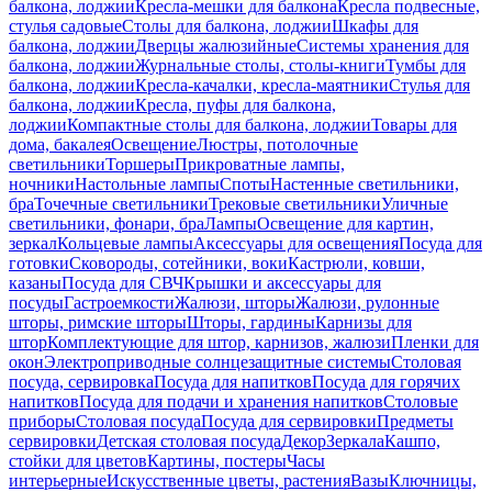
балкона, лоджии
Кресла-мешки для балкона
Кресла подвесные,
стулья садовые
Столы для балкона, лоджии
Шкафы для
балкона, лоджии
Дверцы жалюзийные
Системы хранения для
балкона, лоджии
Журнальные столы, столы-книги
Тумбы для
балкона, лоджии
Кресла-качалки, кресла-маятники
Стулья для
балкона, лоджии
Кресла, пуфы для балкона,
лоджии
Компактные столы для балкона, лоджии
Товары для
дома, бакалея
Освещение
Люстры, потолочные
светильники
Торшеры
Прикроватные лампы,
ночники
Настольные лампы
Споты
Настенные светильники,
бра
Точечные светильники
Трековые светильники
Уличные
светильники, фонари, бра
Лампы
Освещение для картин,
зеркал
Кольцевые лампы
Аксессуары для освещения
Посуда для
готовки
Сковороды, сотейники, воки
Кастрюли, ковши,
казаны
Посуда для СВЧ
Крышки и аксессуары для
посуды
Гастроемкости
Жалюзи, шторы
Жалюзи, рулонные
шторы, римские шторы
Шторы, гардины
Карнизы для
штор
Комплектующие для штор, карнизов, жалюзи
Пленки для
окон
Электроприводные солнцезащитные системы
Столовая
посуда, сервировка
Посуда для напитков
Посуда для горячих
напитков
Посуда для подачи и хранения напитков
Столовые
приборы
Столовая посуда
Посуда для сервировки
Предметы
сервировки
Детская столовая посуда
Декор
Зеркала
Кашпо,
стойки для цветов
Картины, постеры
Часы
интерьерные
Искусственные цветы, растения
Вазы
Ключницы,