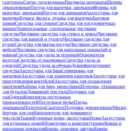
газетницы
Свечи, подсвечники
Предметы интерьера
Ширмы
декоративные
Посуда для выпечки, запекания
Формы для
выпечки, запекания
Посуда для запекания
Аксессуары для
выпечки
Бумага, фольга, рукава для выпечки
Бытовая
химия
Средства для стирки
Средства для посудомоечных
машин
Универсальные, специальные чистящие
средства
Чистящие средства для стекол и зеркал
Чистящие
средства для ванной и туалета
Чистящие средства для
кухни
Средства для мытья посуды
Чистящие средства для
мебели
Чистящие средства для напольных покрытий и
ковров
Средства для ухода за техникой
Освежители
воздуха
Средства от насекомых
Средства ухода за
одеждой
Средства ухода за обувью
Дезинфицирующие
средства
Аксессуары для бара
Сервировка для
напитков
Аксессуары для хранения напитков
Аксессуары для
приготовления коктейлей
Аксессуары для охлаждения
напитков
Наборы для бара, мини-бары
Штопоры, открывалки
для бутылок
Домашний текстиль
Подушки для
сна
Одеяла
Комплекты постельных
принадлежностей
Постельное белье
Пледы,
покрывала
Полотенца
Скатерти
Подушки декоративные
Маски,
беруши для сна
Наполнители для домашнего
текстиля
Ткани
Кухонные ножи, аксессуары
Ножи
Аксессуары
для кухонных ножей
Ножеточки и комплектующие
Ковры и
напольные покрытия
Ковры, циновки, шкуры
Ковры,