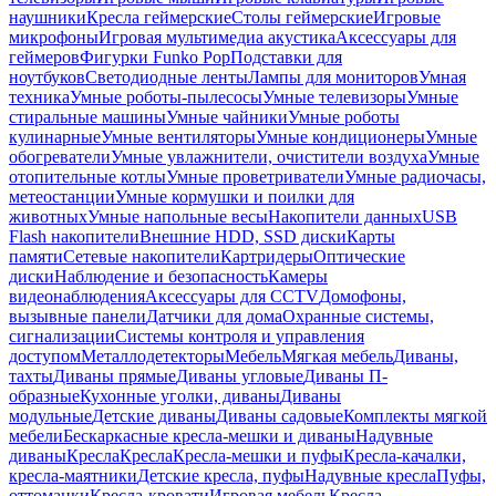
наушники
Кресла геймерские
Столы геймерские
Игровые
микрофоны
Игровая мультимедиа акустика
Аксессуары для
геймеров
Фигурки Funko Pop
Подставки для
ноутбуков
Светодиодные ленты
Лампы для мониторов
Умная
техника
Умные роботы-пылесосы
Умные телевизоры
Умные
стиральные машины
Умные чайники
Умные роботы
кулинарные
Умные вентиляторы
Умные кондиционеры
Умные
обогреватели
Умные увлажнители, очистители воздуха
Умные
отопительные котлы
Умные проветриватели
Умные радиочасы,
метеостанции
Умные кормушки и поилки для
животных
Умные напольные весы
Накопители данных
USB
Flash накопители
Внешние HDD, SSD диски
Карты
памяти
Сетевые накопители
Картридеры
Оптические
диски
Наблюдение и безопасность
Камеры
видеонаблюдения
Аксессуары для CCTV
Домофоны,
вызывные панели
Датчики для дома
Охранные системы,
сигнализации
Системы контроля и управления
доступом
Металлодетекторы
Мебель
Мягкая мебель
Диваны,
тахты
Диваны прямые
Диваны угловые
Диваны П-
образные
Кухонные уголки, диваны
Диваны
модульные
Детские диваны
Диваны садовые
Комплекты мягкой
мебели
Бескаркасные кресла-мешки и диваны
Надувные
диваны
Кресла
Кресла
Кресла-мешки и пуфы
Кресла-качалки,
кресла-маятники
Детские кресла, пуфы
Надувные кресла
Пуфы,
оттоманки
Кресла-кровати
Игровая мебель
Кресла