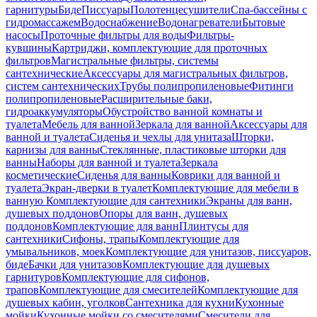
гарнитуры
Биде
Писсуары
Полотенцесушители
Спа-бассейны с
гидромассажем
Водоснабжение
Водонагреватели
Бытовые
насосы
Проточные фильтры для воды
Фильтры-
кувшины
Картриджи, комплектующие для проточных
фильтров
Магистральные фильтры, системы
сантехнические
Аксессуары для магистральных фильтров,
систем сантехнических
Трубы полипропиленовые
Фитинги
полипропиленовые
Расширительные баки,
гидроаккумуляторы
Обустройство ванной комнаты и
туалета
Мебель для ванной
Зеркала для ванной
Аксессуары для
ванной и туалета
Сиденья и чехлы для унитаза
Шторки,
карнизы для ванны
Стеклянные, пластиковые шторки для
ванны
Наборы для ванной и туалета
Зеркала
косметические
Сиденья для ванны
Коврики для ванной и
туалета
Экран-дверки в туалет
Комплектующие для мебели в
ванную
Комплектующие для сантехники
Экраны для ванн,
душевых поддонов
Опоры для ванн, душевых
поддонов
Комплектующие для ванн
Плинтусы для
сантехники
Сифоны, трапы
Комплектующие для
умывальников, моек
Комплектующие для унитазов, писсуаров,
биде
Бачки для унитазов
Комплектующие для душевых
гарнитуров
Комплектующие для сифонов,
трапов
Комплектующие для смесителей
Комплектующие для
душевых кабин, уголков
Сантехника для кухни
Кухонные
мойки
Кухонные мойки со смесителями
Смесители для