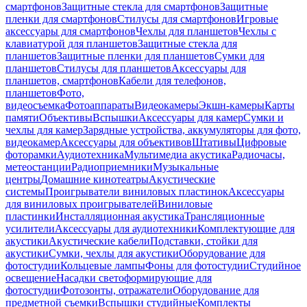
смартфонов
Защитные стекла для смартфонов
Защитные
пленки для смартфонов
Стилусы для смартфонов
Игровые
аксессуары для смартфонов
Чехлы для планшетов
Чехлы с
клавиатурой для планшетов
Защитные стекла для
планшетов
Защитные пленки для планшетов
Сумки для
планшетов
Стилусы для планшетов
Аксессуары для
планшетов, смартфонов
Кабели для телефонов,
планшетов
Фото,
видеосъемка
Фотоаппараты
Видеокамеры
Экшн-камеры
Карты
памяти
Объективы
Вспышки
Аксессуары для камер
Сумки и
чехлы для камер
Зарядные устройства, аккумуляторы для фото,
видеокамер
Аксессуары для объективов
Штативы
Цифровые
фоторамки
Аудиотехника
Мультимедиа акустика
Радиочасы,
метеостанции
Радиоприемники
Музыкальные
центры
Домашние кинотеатры
Акустические
системы
Проигрыватели виниловых пластинок
Аксессуары
для виниловых проигрывателей
Виниловые
пластинки
Инсталляционная акустика
Трансляционные
усилители
Аксессуары для аудиотехники
Комплектующие для
акустики
Акустические кабели
Подставки, стойки для
акустики
Сумки, чехлы для акустики
Оборудование для
фотостудии
Кольцевые лампы
Фоны для фотостудии
Студийное
освещение
Насадки светоформирующие для
фотостудии
Фотозонты, отражатели
Оборудование для
предметной съемки
Вспышки студийные
Комплекты