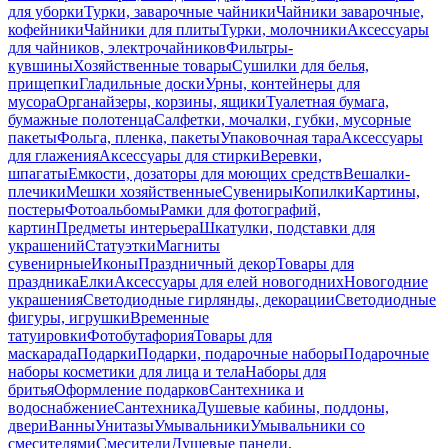
для уборки
Турки, заварочные чайники
Чайники заварочные,
кофейники
Чайники для плиты
Турки, молочники
Аксессуары
для чайников, электрочайников
Фильтры-
кувшины
Хозяйственные товары
Сушилки для белья,
прищепки
Гладильные доски
Урны, контейнеры для
мусора
Органайзеры, корзины, ящики
Туалетная бумага,
бумажные полотенца
Салфетки, мочалки, губки, мусорные
пакеты
Фольга, пленка, пакеты
Упаковочная тара
Аксессуары
для глажения
Аксессуары для стирки
Веревки,
шпагаты
Емкости, дозаторы для моющих средств
Вешалки-
плечики
Мешки хозяйственные
Сувениры
Копилки
Картины,
постеры
Фотоальбомы
Рамки для фотографий,
картин
Предметы интерьера
Шкатулки, подставки для
украшений
Статуэтки
Магниты
сувенирные
Иконы
Праздничный декор
Товары для
праздника
Елки
Аксессуары для елей новогодних
Новогодние
украшения
Светодиодные гирлянды, декорации
Светодиодные
фигуры, игрушки
Временные
татуировки
Фотобутафория
Товары для
маскарада
Подарки
Подарки, подарочные наборы
Подарочные
наборы косметики для лица и тела
Наборы для
бритья
Оформление подарков
Сантехника и
водоснабжение
Сантехника
Душевые кабины, поддоны,
двери
Ванны
Унитазы
Умывальники
Умывальники со
смесителями
Смесители
Душевые панели,