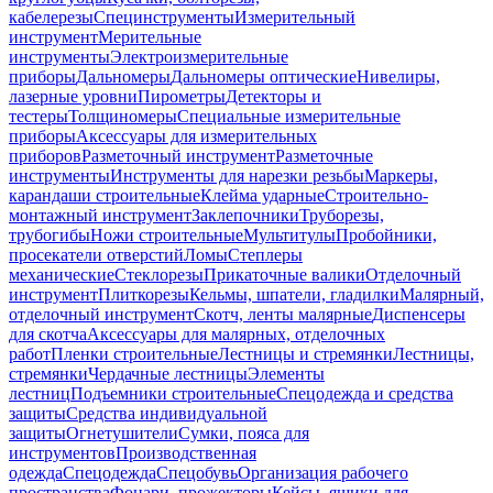
кабелерезы
Специнструменты
Измерительный
инструмент
Мерительные
инструменты
Электроизмерительные
приборы
Дальномеры
Дальномеры оптические
Нивелиры,
лазерные уровни
Пирометры
Детекторы и
тестеры
Толщиномеры
Специальные измерительные
приборы
Аксессуары для измерительных
приборов
Разметочный инструмент
Разметочные
инструменты
Инструменты для нарезки резьбы
Маркеры,
карандаши строительные
Клейма ударные
Строительно-
монтажный инструмент
Заклепочники
Труборезы,
трубогибы
Ножи строительные
Мультитулы
Пробойники,
просекатели отверстий
Ломы
Степлеры
механические
Стеклорезы
Прикаточные валики
Отделочный
инструмент
Плиткорезы
Кельмы, шпатели, гладилки
Малярный,
отделочный инструмент
Скотч, ленты малярные
Диспенсеры
для скотча
Аксессуары для малярных, отделочных
работ
Пленки строительные
Лестницы и стремянки
Лестницы,
стремянки
Чердачные лестницы
Элементы
лестниц
Подъемники строительные
Спецодежда и средства
защиты
Средства индивидуальной
защиты
Огнетушители
Сумки, пояса для
инструментов
Производственная
одежда
Спецодежда
Спецобувь
Организация рабочего
пространства
Фонари, прожекторы
Кейсы, ящики для