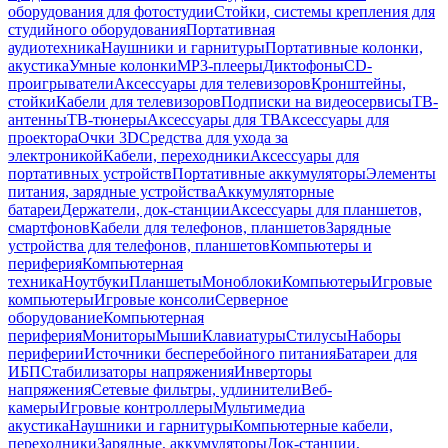
оборудования для фотостудии
Стойки, системы крепления для
студийного оборудования
Портативная
аудиотехника
Наушники и гарнитуры
Портативные колонки,
акустика
Умные колонки
MP3-плееры
Диктофоны
CD-
проигрыватели
Аксессуары для телевизоров
Кронштейны,
стойки
Кабели для телевизоров
Подписки на видеосервисы
ТВ-
антенны
ТВ-тюнеры
Аксессуары для ТВ
Аксессуары для
проектора
Очки 3D
Средства для ухода за
электроникой
Кабели, переходники
Аксессуары для
портативных устройств
Портативные аккумуляторы
Элементы
питания, зарядные устройства
Аккумуляторные
батареи
Держатели, док-станции
Аксессуары для планшетов,
смартфонов
Кабели для телефонов, планшетов
Зарядные
устройства для телефонов, планшетов
Компьютеры и
периферия
Компьютерная
техника
Ноутбуки
Планшеты
Моноблоки
Компьютеры
Игровые
компьютеры
Игровые консоли
Серверное
оборудование
Компьютерная
периферия
Мониторы
Мыши
Клавиатуры
Стилусы
Наборы
периферии
Источники бесперебойного питания
Батареи для
ИБП
Стабилизаторы напряжения
Инверторы
напряжения
Сетевые фильтры, удлинители
Веб-
камеры
Игровые контроллеры
Мультимедиа
акустика
Наушники и гарнитуры
Компьютерные кабели,
переходники
Зарядные, аккумуляторы
Док-станции,