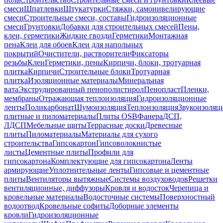
смеси
Шпатлевки
Штукатурки
Стяжки, самонивелирующие
смеси
Строительные смеси, составы
Гидроизоляционные
смеси
Грунтовки
Добавки для строительных смесей
Пены,
клеи, герметики
Жидкие гвозди
Герметики
Монтажная
пена
Клеи для обоев
Клеи для напольных
покрытий
Очистители, растворители
Фиксаторы
резьбы
Клеи
Герметики, пены
Кирпичи, блоки, тротуарная
плитка
Кирпичи
Строительные блоки
Тротуарная
плитка
Изоляционные материалы
Минеральная
вата
Экструдированный пенополистирол
Пенопласт
Пленки,
мембраны
Отражающая теплоизоляция
Гидроизоляционные
ленты
Поликарбонат
Шумоизоляция
Теплоизоляция
Звукоизоляц
плитные и пиломатериалы
Плиты OSB
Фанера
ДСП,
ЛДСП
Мебельные щиты
Террасные доски
Древесные
плиты
Пиломатериалы
Материалы для сухого
строительства
Гипсокартон
Гипсоволокнистые
листы
Цементные плиты
Профили для
гипсокартона
Комплектующие для гипсокартона
Ленты
армирующие
Уплотнительные ленты
Гипсовые и цементные
плиты
Вентиляторы вытяжные
Системы воздуховодов
Решетки
вентиляционные, диффузоры
Кровля и водосток
Черепица и
кровельные материалы
Водосточные системы
Поверхностный
водоотвод
Кровельные софиты
Доборные элементы
кровли
Гидроизоляционные