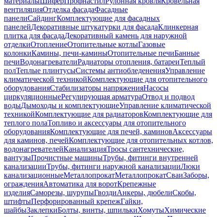
материалы
Шифер
Профнастил
Рулонная кровля
Кровельная
вентиляция
Отделка фасада
Фасадные
панели
Сайдинг
Комплектующие для фасадных
панелей
Декоративные штукатурки для фасада
Клинкерная
плитка для фасада
Декоративный камень для наружной
отделки
Отопление
Отопительные котлы
Газовые
колонки
Камины, печи-камины
Отопительные печи
Банные
печи
Водонагреватели
Радиаторы отопления, батареи
Теплый
пол
Теплые плинтусы
Системы антиобледенения
Управление
климатической техникой
Комплектующие для отопительного
оборудования
Стабилизаторы напряжения
Насосы
циркуляционные
Регулирующая арматура
Отвод и подвод
воды
Дымоходы и комплектующие
Управление климатической
техникой
Комплектующие для радиаторов
Комплектующие для
теплого пола
Топливо и аксессуары для отопительного
оборудования
Комплектующие для печей, каминов
Аксессуары
для каминов, печей
Комплектующие для отопительных котлов,
водонагревателей
Канализация
Тросы сантехнические,
вантузы
Прочистные машины
Трубы, фитинги внутренней
канализации
Трубы, фитинги наружной канализации
Люки
канализационные
Металлопрокат
Металлопрокат
Сваи
Заборы,
ограждения
Автоматика для ворот
Крепежные
изделия
Саморезы, шурупы
Гвозди
Анкеры, дюбели
Скобы,
штифты
Перфорированный крепеж
Гайки,
шайбы
Заклепки
Болты, винты, шпильки
Хомуты
Химические