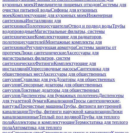
кухонных моек
Измельчители пищевых отходов
Системы для
очистки питьевой воды
Сифоны для кухонных
моек
Комплектующие для кухонных моек
Инженерная
сантехника
Инсталляции для
сантехники
Полотенцесушители
Отвод и подвод воды
Трубы
водопроводные
Магистральные фильтры, системы
сантехнические
Комплектующие для радиаторов,
полотенцесушителей
Монтажные комплекты для
сантехники
Регулирующая арматура
Системы защиты от
протечек
Люки сантехнические
Аксессуары для
магистральных фильтров, систем
сантехнических
Фитинги
Комплектующие для
инсталляций
Опрессовочные насосы
Сантехника для
общественных мест
Аксессуары для общественных
санузлов
Сушилки для рук
Дозаторы для общественных
санузлов
Сенсорные дозаторы для общественных
санузлов
Локтевые дозаторы для общественных
санузлов
Диспенсеры для бумажных полотенец
Диспенсеры
для туалетной бумаги
Канализация
Тросы сантехнические,
вантузы
Прочистные машины
Трубы, фитинги внутренней
канализации
Трубы, фитинги наружной канализации
Люки
канализационные
Теплый пол водяной
Трубы для теплого
пола
Коллекторы и комплектующие
Термостатика для теплого
пола
Автоматика для теплого
пола
Строительство
Строительные смеси и грунтовки
Клеевые