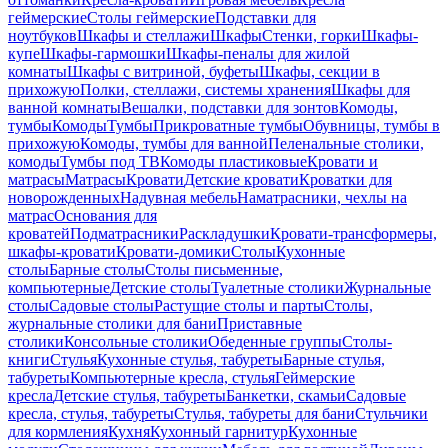
геймерские
Столы геймерские
Подставки для
ноутбуков
Шкафы и стеллажи
Шкафы
Стенки, горки
Шкафы-
купе
Шкафы-гармошки
Шкафы-пеналы для жилой
комнаты
Шкафы с витриной, буфеты
Шкафы, секции в
прихожую
Полки, стеллажи, системы хранения
Шкафы для
ванной комнаты
Вешалки, подставки для зонтов
Комоды,
тумбы
Комоды
Тумбы
Прикроватные тумбы
Обувницы, тумбы в
прихожую
Комоды, тумбы для ванной
Пеленальные столики,
комоды
Тумбы под ТВ
Комоды пластиковые
Кровати и
матрасы
Матрасы
Кровати
Детские кровати
Кроватки для
новорожденных
Надувная мебель
Наматрасники, чехлы на
матрас
Основания для
кроватей
Подматрасники
Раскладушки
Кровати-трансформеры,
шкафы-кровати
Кровати-домики
Столы
Кухонные
столы
Барные столы
Столы письменные,
компьютерные
Детские столы
Туалетные столики
Журнальные
столы
Садовые столы
Растущие столы и парты
Столы,
журнальные столики для бани
Приставные
столики
Консольные столики
Обеденные группы
Столы-
книги
Стулья
Кухонные стулья, табуреты
Барные стулья,
табуреты
Компьютерные кресла, стулья
Геймерские
кресла
Детские стулья, табуреты
Банкетки, скамьи
Садовые
кресла, стулья, табуреты
Стулья, табуреты для бани
Стульчики
для кормления
Кухня
Кухонный гарнитур
Кухонные