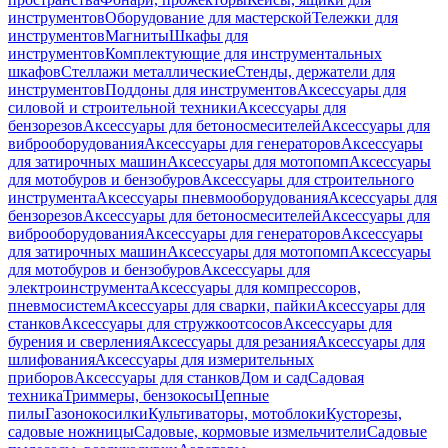
инструментов
Оборудование для мастерской
Тележки для
инструментов
Магниты
Шкафы для
инструментов
Комплектующие для инструментальных
шкафов
Стеллажи металлические
Стенды, держатели для
инструментов
Поддоны для инструментов
Аксессуары для
силовой и строительной техники
Аксессуары для
бензорезов
Аксессуары для бетоносмесителей
Аксессуары для
виброоборудования
Аксессуары для генераторов
Аксессуары
для затирочных машин
Аксессуары для мотопомп
Аксессуары
для мотобуров и бензобуров
Аксессуары для строительного
инструмента
Аксессуары пневмооборудования
Аксессуары для
бензорезов
Аксессуары для бетоносмесителей
Аксессуары для
виброоборудования
Аксессуары для генераторов
Аксессуары
для затирочных машин
Аксессуары для мотопомп
Аксессуары
для мотобуров и бензобуров
Аксессуары для
электроинструмента
Аксессуары для компрессоров,
пневмосистем
Аксессуары для сварки, пайки
Аксессуары для
станков
Аксессуары для стружкоотсосов
Аксессуары для
бурения и сверления
Аксессуары для резания
Аксессуары для
шлифования
Аксессуары для измерительных
приборов
Аксессуары для станков
Дом и сад
Садовая
техника
Триммеры, бензокосы
Цепные
пилы
Газонокосилки
Культиваторы, мотоблоки
Кусторезы,
садовые ножницы
Садовые, кормовые измельчители
Садовые