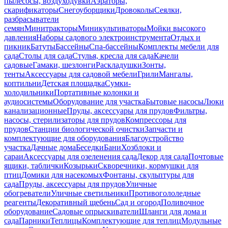
пылесосы, воздуходувки
Аэраторы,
скарификаторы
Снегоуборщики
Дровоколы
Сеялки,
разбрасыватели
семян
Минитракторы
Миникультиваторы
Мойки высокого
давления
Наборы садового электроинструмента
Отдых и
пикник
Батуты
Бассейны
Спа-бассейны
Комплекты мебели для
сада
Столы для сада
Стулья, кресла для сада
Качели
садовые
Гамаки, шезлонги
Раскладушки
Зонты,
тенты
Аксессуары для садовой мебели
Грили
Мангалы,
коптильни
Детская площадка
Сумки-
холодильники
Портативные колонки и
аудиосистемы
Оборудование для участка
Бытовые насосы
Люки
канализационные
Пруды, аксессуары для прудов
Фильтры,
насосы, стерилизаторы для прудов
Компрессоры для
прудов
Станции биологической очистки
Запчасти и
комплектующие для оборудования
Благоустройство
участка
Дачные дома
Беседки
Бани
Хозблоки и
сараи
Аксессуары для озеленения сада
Декор для сада
Почтовые
ящики, таблички
Козырьки
Скворечники, кормушки для
птиц
Домики для насекомых
Фонтаны, скульптуры для
сада
Пруды, аксессуары для прудов
Уличные
обогреватели
Уличные светильники
Противогололедные
реагенты
Декоративный щебень
Сад и огород
Поливочное
оборудование
Садовые опрыскиватели
Шланги для дома и
сада
Парники
Теплицы
Комплектующие для теплиц
Модульные