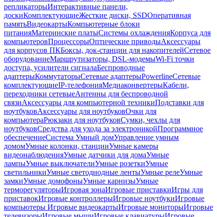
репликаторы
Интерактивные панели,
доски
Комплектующие
Жесткие диски, SSD
Оперативная
память
Видеокарты
Компьютерные блоки
питания
Материнские платы
Системы охлаждения
Корпуса для
компьютеров
Процессоры
Оптические приводы
Аксессуары
для корпусов ПК
Боксы, док-станции для накопителей
Сетевое
оборудование
Маршрутизаторы, DSL-модемы
Wi-Fi точки
доступа, усилители сигнала
Беспроводные
адаптеры
Коммутаторы
Сетевые адаптеры
Powerline
Сетевые
комплектующие
IP-телефония
Медиаконвертеры
Кабели,
переходники сетевые
Антенны для беспроводной
связи
Аксессуары для компьютерной техники
Подставки для
ноутбуков
Аксессуары для ноутбуков
Очки для
компьютера
Рюкзаки для ноутбуков
Сумки, чехлы для
ноутбуков
Средства для ухода за электроникой
Программное
обеспечение
Система Умный дом
Управление умным
домом
Умные колонки, станции
Умные камеры
видеонаблюдения
Умные датчики для дома
Умные
лампы
Умные выключатели
Умные розетки
Умные
светильники
Умные светодиодные ленты
Умные реле
Умные
замки
Умные домофоны
Умные карнизы
Умные
терморегуляторы
Игровая зона
Игровые приставки
Игры для
приставок
Игровые контроллеры
Игровые ноутбуки
Игровые
компьютеры
Игровые видеокарты
Игровые мониторы
Игровые
телевизоры
Игровые мыши
Игровые клавиатуры
Игровые