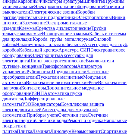
анкеры
Карабины
Фиксаторы арматуры
Шплинты
Пружины
универсальные
Электромонтажное оборудование
Розетки и
выключатели
Электрические звонки
Коробки
распределительные и подрозетники
Электропатроны
Вилки,
штепсели
Заземление
Электромонтажные
изделия
Клеммы
Средства диэлектрические
Трубки
термоусаживаемые
Изолирующие зажимы
Кабель и системы
для прокладки
Короба, трубы, металлорукав
Силовой
кабель
Наконечники, гильзы кабельные
Аксессуары для труб,
коробов
Кабельный крепеж
Арматура СИП
Электрощитовое
оборудование
Электрощиты
Аксессуары для
электрощита
Шины электротехнические
Выключатели
путевые, концевые
Трансформаторы
Аппаратура
управления
Рубильники
Предохранители
Частотные
преобразователи
Пускатели магнитные
Модульная
автоматика
Выключатели автоматические
Реле
Выключатели
нагрузки
Контакторы
Дополнительное модульное
оборудование
УЗИП
Автоматика пуска
двигателя
Дифференциальные
автоматы
УЗО
Конденсаторы
Комплексная защита
электродвигателей
Аксессуары для модульной
автоматики
Приборы учета
Счетчики газа
Счетчики
электроэнергии
Счетчики воды
Ремонт и отделка
Напольные
покрытия и
плитка
Плитка
Ламинат
Линолеум
Керамогранит
Спортивные