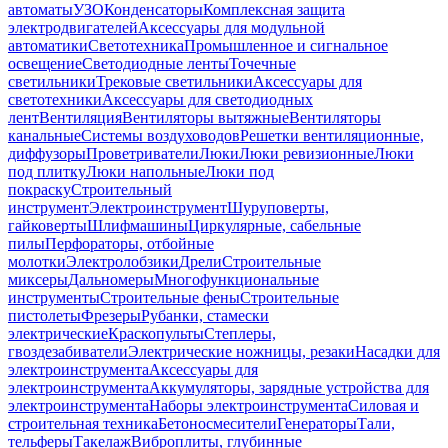
автоматы
УЗО
Конденсаторы
Комплексная защита
электродвигателей
Аксессуары для модульной
автоматики
Светотехника
Промышленное и сигнальное
освещение
Светодиодные ленты
Точечные
светильники
Трековые светильники
Аксессуары для
светотехники
Аксессуары для светодиодных
лент
Вентиляция
Вентиляторы вытяжные
Вентиляторы
канальные
Системы воздуховодов
Решетки вентиляционные,
диффузоры
Проветриватели
Люки
Люки ревизионные
Люки
под плитку
Люки напольные
Люки под
покраску
Строительный
инструмент
Электроинструмент
Шуруповерты,
гайковерты
Шлифмашины
Циркулярные, сабельные
пилы
Перфораторы, отбойные
молотки
Электролобзики
Дрели
Строительные
миксеры
Дальномеры
Многофункциональные
инструменты
Строительные фены
Строительные
пистолеты
Фрезеры
Рубанки, стамески
электрические
Краскопульты
Степлеры,
гвоздезабиватели
Электрические ножницы, резаки
Насадки для
электроинструмента
Аксессуары для
электроинструмента
Аккумуляторы, зарядные устройства для
электроинструмента
Наборы электроинструмента
Силовая и
строительная техника
Бетоносмесители
Генераторы
Тали,
тельферы
Такелаж
Виброплиты, глубинные