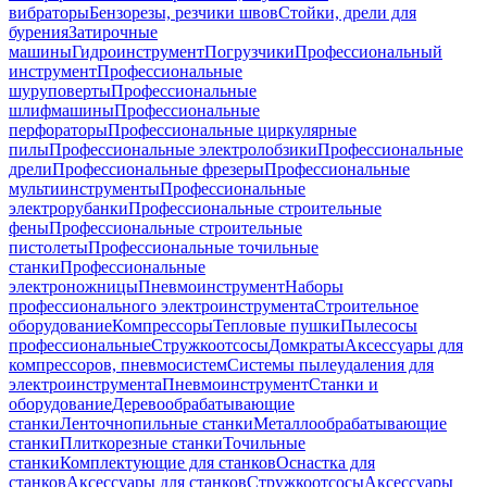
вибраторы
Бензорезы, резчики швов
Стойки, дрели для
бурения
Затирочные
машины
Гидроинструмент
Погрузчики
Профессиональный
инструмент
Профессиональные
шуруповерты
Профессиональные
шлифмашины
Профессиональные
перфораторы
Профессиональные циркулярные
пилы
Профессиональные электролобзики
Профессиональные
дрели
Профессиональные фрезеры
Профессиональные
мультиинструменты
Профессиональные
электрорубанки
Профессиональные строительные
фены
Профессиональные строительные
пистолеты
Профессиональные точильные
станки
Профессиональные
электроножницы
Пневмоинструмент
Наборы
профессионального электроинструмента
Строительное
оборудование
Компрессоры
Тепловые пушки
Пылесосы
профессиональные
Стружкоотсосы
Домкраты
Аксессуары для
компрессоров, пневмосистем
Системы пылеудаления для
электроинструмента
Пневмоинструмент
Станки и
оборудование
Деревообрабатывающие
станки
Ленточнопильные станки
Металлообрабатывающие
станки
Плиткорезные станки
Точильные
станки
Комплектующие для станков
Оснастка для
станков
Аксессуары для станков
Стружкоотсосы
Аксессуары