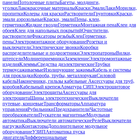
панели
Потолочные плиты
Багеты, молдинги,
уголки
Лакокрасочные материалы
Краски
Эмали
Лаки
Морилки,
пропитки
Колеры для краски
Растворители
Грунтовки
Краски,
эмали аэрозольные
Краски, эмали
Пены, клеи,
герметики
Жидкие гвозди
Герметики
Монтажная пена
Клеи для
обоев
Клеи для напольных покрытий
Очистители,
растворители
Фиксаторы резьбы
Клеи
Герметики,
пены
Электромонтажное оборудование
Розетки и
выключатели
Электрические звонки
Коробки
распределительные и подрозетники
Электропатроны
Вилки,
штепсели
Молниеприемники
Заземление
Электромонтажные
изделия
Клеммы
Средства диэлектрические
Трубки
термоусаживаемые
Изолирующие зажимы
Кабель и системы
для прокладки
Короба, трубы, металлорукав
Силовой
кабель
Наконечники, гильзы кабельные
Аксессуары для труб,
коробов
Кабельный крепеж
Арматура СИП
Электрощитовое
оборудование
Электрощиты
Аксессуары для
электрощита
Шины электротехнические
Выключатели
путевые, концевые
Трансформаторы
Аппаратура
управления
Рубильники
Предохранители
Частотные
преобразователи
Пускатели магнитные
Модульная
автоматика
Выключатели автоматические
Реле
Выключатели
нагрузки
Контакторы
Дополнительное модульное
оборудование
УЗИП
Автоматика пуска
двигателя
Дифференциальные