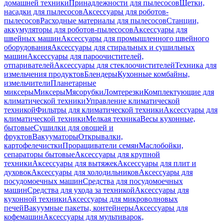
домашней техники
Принадлежности для пылесосов
Щетки,
насадки для пылесосов
Аксессуары для роботов-
пылесосов
Расходные материалы для пылесосов
Станции,
аккумуляторы для роботов-пылесосов
Аксессуары для
швейных машин
Аксессуары для промышленного швейного
оборудования
Аксессуары для стиральных и сушильных
машин
Аксессуары для пароочистителей,
отпаривателей
Аксессуары для стеклоочистителей
Техника для
измельчения продуктов
Блендеры
Кухонные комбайны,
измельчители
Планетарные
миксеры
Миксеры
Мясорубки
Ломтерезки
Комплектующие для
климатической техники
Управление климатической
техникой
Фильтры для климатической техники
Аксессуары для
климатической техники
Мелкая техника
Весы кухонные,
бытовые
Сушилки для овощей и
фруктов
Вакууматоры
Открывалки,
картофелечистки
Проращиватели семян
Маслобойки,
сепараторы бытовые
Аксессуары для крупной
техники
Аксессуары для вытяжек
Аксессуары для плит и
духовок
Аксессуары для холодильников
Аксессуары для
посудомоечных машин
Средства для посудомоечных
машин
Средства для ухода за техникой
Аксессуары для
кухонной техники
Аксессуары для микроволновых
печей
Вакуумные пакеты, контейнеры
Аксессуары для
кофемашин
Аксессуары для мультиварок,