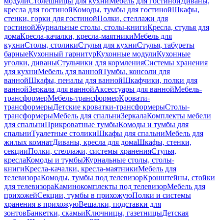
модули
Столешницы для кухни
Мебель для гостиной
Диваны,
кресла для гостиной
Комоды, тумбы для гостиной
Шкафы,
стенки, горки для гостиной
Полки, стеллажи для
гостиной
Журнальные столы, столы-книги
Кресла, стулья для
дома
Кресла-качалки, кресла-маятники
Мебель для
кухни
Столы, столики
Стулья для кухни
Стулья, табуреты
барные
Кухонный гарнитур
Кухонные модули
Кухонные
уголки, диваны
Стульчики для кормления
Системы хранения
для кухни
Мебель для ванной
Тумбы, консоли для
ванной
Шкафы, пеналы для ванной
Шкафчики, полки для
ванной
Зеркала для ванной
Аксессуары для ванной
Мебель-
трансформер
Мебель-трансформер
Кровати-
трансформеры
Детские кроватки-трансформеры
Столы-
трансформеры
Мебель для спальни
Зеркала
Комплекты мебели
для спальни
Прикроватные тумбы
Комоды и тумбы для
спальни
Туалетные столики
Шкафы для спальни
Мебель для
жилых комнат
Диваны, кресла для дома
Шкафы, стенки,
секции
Полки, стеллажи, системы хранения
Стулья,
кресла
Комоды и тумбы
Журнальные столы, столы-
книги
Кресла-качалки, кресла-маятники
Мебель для
телевизора
Комоды, тумбы под телевизор
Кронштейны, стойки
для телевизора
Каминокомплекты под телевизор
Мебель для
прихожей
Секции, тумбы в прихожую
Полки и системы
хранения в прихожую
Вешалки, подставки для
зонтов
Банкетки, скамьи
Ключницы, газетницы
Детская