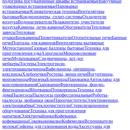
подогрева посуды
Винные шкафы встраиваемые
Вакуумные
упаковщики встраиваемые
Пароварки
встраиваемые
Климатическая техника
Вентиляторы
бытовые
Кондиционеры, сплит-системы
Охладители
воздуха
Водонагреватели
Увлажнители, очистители
воздуха
Камины, печи-камины
Обогреватели
Тепловые
завесы
Тепловые
пушки
Биокамины
Проветриватели
Отопительные печи
Банные
печи
Порталы для каминов
Вентиляторы вытяжные
Метеостанции
Газовые баллоны бытовые
Техника для
приготовления еды
Аэрогрили
Микроволновые
печи
Мультиварки
Сэндвичницы, хот-дог
мейкеры
Тостеры
Электрогрили,
электрошашлычницы
Вафельницы, орешницы,
кексницы
Хлебопечки
Ростеры, мини-печи
Йогуртницы,
мороженицы
Фризеры
Блинницы
Пароварки
Автоклавы для
консервирования
Сыроварни
Фритюрницы, фондю-
фритюрницы
Яйцеварки
Попкорницы
Техника для
дома
Пылесосы
Пылесосы профессиональные
Роботы-
пылесосы, мойщики окон
Пароочистители
Электровеники,
электрошвабры
Стеклоочистители
Стерилизационное
оборудование
Техника для приготовления
напитков
Электрочайники
Кофеварки,
кофемашины
Соковыжималки
Кофемолки
Вспениватели
молока
Сифоны для газирования воды
Аксессуары для