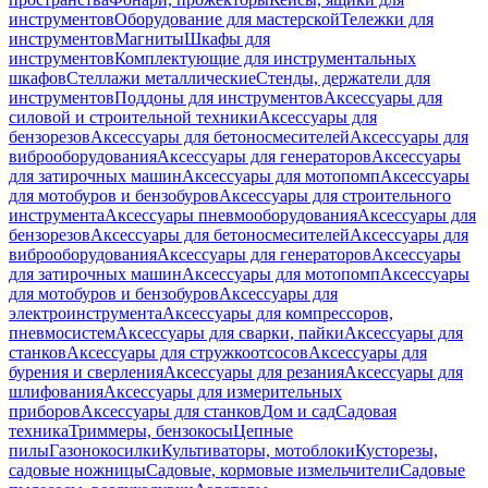
инструментов
Оборудование для мастерской
Тележки для
инструментов
Магниты
Шкафы для
инструментов
Комплектующие для инструментальных
шкафов
Стеллажи металлические
Стенды, держатели для
инструментов
Поддоны для инструментов
Аксессуары для
силовой и строительной техники
Аксессуары для
бензорезов
Аксессуары для бетоносмесителей
Аксессуары для
виброоборудования
Аксессуары для генераторов
Аксессуары
для затирочных машин
Аксессуары для мотопомп
Аксессуары
для мотобуров и бензобуров
Аксессуары для строительного
инструмента
Аксессуары пневмооборудования
Аксессуары для
бензорезов
Аксессуары для бетоносмесителей
Аксессуары для
виброоборудования
Аксессуары для генераторов
Аксессуары
для затирочных машин
Аксессуары для мотопомп
Аксессуары
для мотобуров и бензобуров
Аксессуары для
электроинструмента
Аксессуары для компрессоров,
пневмосистем
Аксессуары для сварки, пайки
Аксессуары для
станков
Аксессуары для стружкоотсосов
Аксессуары для
бурения и сверления
Аксессуары для резания
Аксессуары для
шлифования
Аксессуары для измерительных
приборов
Аксессуары для станков
Дом и сад
Садовая
техника
Триммеры, бензокосы
Цепные
пилы
Газонокосилки
Культиваторы, мотоблоки
Кусторезы,
садовые ножницы
Садовые, кормовые измельчители
Садовые