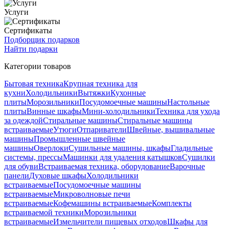
Услуги
Сертификаты
Подборщик подарков
Найти подарки
Категории товаров
Бытовая техника
Крупная техника для
кухни
Холодильники
Вытяжки
Кухонные
плиты
Морозильники
Посудомоечные машины
Настольные
плиты
Винные шкафы
Мини-холодильники
Техника для ухода
за одеждой
Стиральные машины
Стиральные машины
встраиваемые
Утюги
Отпариватели
Швейные, вышивальные
машины
Промышленные швейные
машины
Оверлоки
Сушильные машины, шкафы
Гладильные
системы, прессы
Машинки для удаления катышков
Сушилки
для обуви
Встраиваемая техника, оборудование
Варочные
панели
Духовые шкафы
Холодильники
встраиваемые
Посудомоечные машины
встраиваемые
Микроволновые печи
встраиваемые
Кофемашины встраиваемые
Комплекты
встраиваемой техники
Морозильники
встраиваемые
Измельчители пищевых отходов
Шкафы для