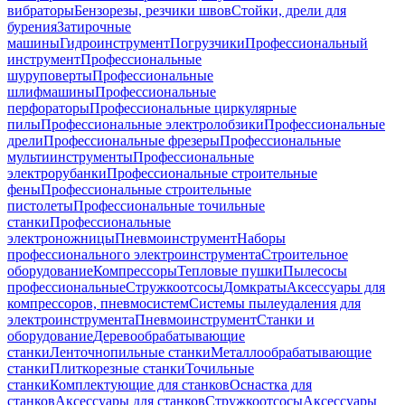
вибраторы
Бензорезы, резчики швов
Стойки, дрели для
бурения
Затирочные
машины
Гидроинструмент
Погрузчики
Профессиональный
инструмент
Профессиональные
шуруповерты
Профессиональные
шлифмашины
Профессиональные
перфораторы
Профессиональные циркулярные
пилы
Профессиональные электролобзики
Профессиональные
дрели
Профессиональные фрезеры
Профессиональные
мультиинструменты
Профессиональные
электрорубанки
Профессиональные строительные
фены
Профессиональные строительные
пистолеты
Профессиональные точильные
станки
Профессиональные
электроножницы
Пневмоинструмент
Наборы
профессионального электроинструмента
Строительное
оборудование
Компрессоры
Тепловые пушки
Пылесосы
профессиональные
Стружкоотсосы
Домкраты
Аксессуары для
компрессоров, пневмосистем
Системы пылеудаления для
электроинструмента
Пневмоинструмент
Станки и
оборудование
Деревообрабатывающие
станки
Ленточнопильные станки
Металлообрабатывающие
станки
Плиткорезные станки
Точильные
станки
Комплектующие для станков
Оснастка для
станков
Аксессуары для станков
Стружкоотсосы
Аксессуары