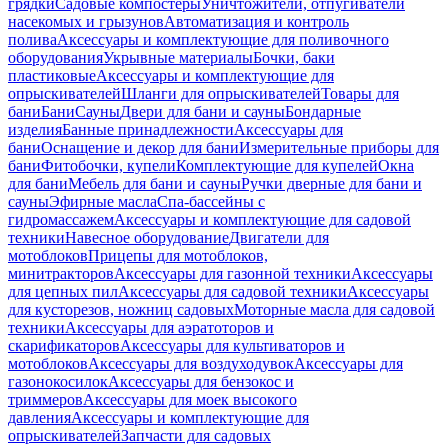
грядки
Садовые компостеры
Уничтожители, отпугиватели
насекомых и грызунов
Автоматизация и контроль
полива
Аксессуары и комплектующие для поливочного
оборудования
Укрывные материалы
Бочки, баки
пластиковые
Аксессуары и комплектующие для
опрыскивателей
Шланги для опрыскивателей
Товары для
бани
Бани
Сауны
Двери для бани и сауны
Бондарные
изделия
Банные принадлежности
Аксессуары для
бани
Оснащение и декор для бани
Измерительные приборы для
бани
Фитобочки, купели
Комплектующие для купелей
Окна
для бани
Мебель для бани и сауны
Ручки дверные для бани и
сауны
Эфирные масла
Спа-бассейны с
гидромассажем
Аксессуары и комплектующие для садовой
техники
Навесное оборудование
Двигатели для
мотоблоков
Прицепы для мотоблоков,
минитракторов
Аксессуары для газонной техники
Аксессуары
для цепных пил
Аксессуары для садовой техники
Аксессуары
для кусторезов, ножниц садовых
Моторные масла для садовой
техники
Аксессуары для аэратоторов и
скарификаторов
Аксессуары для культиваторов и
мотоблоков
Аксессуары для воздуходувок
Аксессуары для
газонокосилок
Аксессуары для бензокос и
триммеров
Аксессуары для моек высокого
давления
Аксессуары и комплектующие для
опрыскивателей
Запчасти для садовых