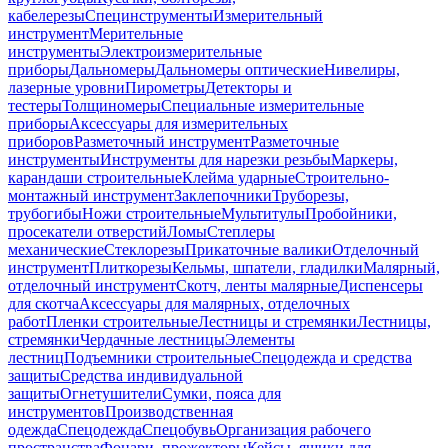
кабелерезы
Специнструменты
Измерительный
инструмент
Мерительные
инструменты
Электроизмерительные
приборы
Дальномеры
Дальномеры оптические
Нивелиры,
лазерные уровни
Пирометры
Детекторы и
тестеры
Толщиномеры
Специальные измерительные
приборы
Аксессуары для измерительных
приборов
Разметочный инструмент
Разметочные
инструменты
Инструменты для нарезки резьбы
Маркеры,
карандаши строительные
Клейма ударные
Строительно-
монтажный инструмент
Заклепочники
Труборезы,
трубогибы
Ножи строительные
Мультитулы
Пробойники,
просекатели отверстий
Ломы
Степлеры
механические
Стеклорезы
Прикаточные валики
Отделочный
инструмент
Плиткорезы
Кельмы, шпатели, гладилки
Малярный,
отделочный инструмент
Скотч, ленты малярные
Диспенсеры
для скотча
Аксессуары для малярных, отделочных
работ
Пленки строительные
Лестницы и стремянки
Лестницы,
стремянки
Чердачные лестницы
Элементы
лестниц
Подъемники строительные
Спецодежда и средства
защиты
Средства индивидуальной
защиты
Огнетушители
Сумки, пояса для
инструментов
Производственная
одежда
Спецодежда
Спецобувь
Организация рабочего
пространства
Фонари, прожекторы
Кейсы, ящики для