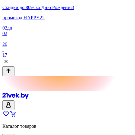
Скидки до 80% ко Дню Рождения!
промокод HAPPY22
02
дн
02
:
26
:
17
Каталог товаров