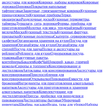
аксессуары для ковров
Коврики, наборы ковриков
Ковровые
дорожки
Циновки
Покрытия напольные
тафтинговые
Защитные, грязезащитные коврики
Кухонные
принадлежности
Кухонные приборы
Терки,
овощерезки
Разделочные доски
Кухонные термометры,
таймеры
Дуршлаги, сита, воронки
Формы, приборы для
приготовления
Молотки для мяса, тендерайзеры
Кухонные
мелочи
Миски
Кухонный текстиль
Кухонные фартуки,
прихватки
Кухонные полотенца
Скатерти, сервировочные
салфетки
Организация хранения на кухне
Посуда для
хранения
Органайзеры для кухни
Органайзеры для
специй
Посуда для ланча
Полки и аксессуары на
рейлинги
Рейлинги для кухни
Одноразовая посуда,
упаковка
Вакуумные пакеты,
контейнеры
Бакалея
Кофе
Чай
Цикорий, какао, горячий
шоколад
Сиропы и топпинги
Консервирование и
дистилляция
Автоклавы для консервирования
Аксессуары для
консервирования
Приспособления для
консервирования
Открывалки
Пивоварни
Емкости для
брожения
Ингредиенты для приготовления алкогольных
напитков
Аксессуары для приготовления и хранения
алкогольных напитков
Комплектующие для
дистилляторов
Прессы, дробилки для виноделия и
пивоварения
Дистилляторы бытовые
Уборочный
инвентарь
Швабры, насадки
Ведра, тазы для уборки
Наборы