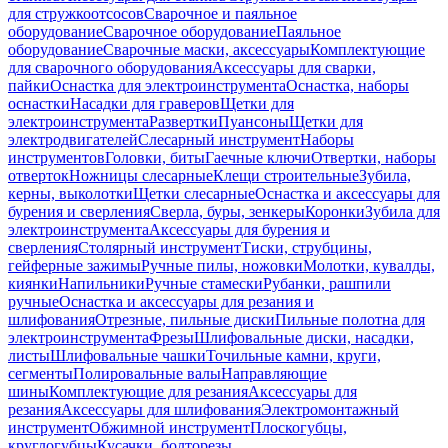
для стружкоотсосов
Сварочное и паяльное
оборудование
Сварочное оборудование
Паяльное
оборудование
Сварочные маски, аксессуары
Комплектующие
для сварочного оборудования
Аксессуары для сварки,
пайки
Оснастка для электроинструмента
Оснастка, наборы
оснастки
Насадки для граверов
Щетки для
электроинструмента
Развертки
Пуансоны
Щетки для
электродвигателей
Слесарный инструмент
Наборы
инструментов
Головки, биты
Гаечные ключи
Отвертки, наборы
отверток
Ножницы слесарные
Клещи строительные
Зубила,
керны, выколотки
Щетки слесарные
Оснастка и аксессуары для
бурения и сверления
Сверла, буры, зенкеры
Коронки
Зубила для
электроинструмента
Аксессуары для бурения и
сверления
Столярный инструмент
Тиски, струбцины,
гейферные зажимы
Ручные пилы, ножовки
Молотки, кувалды,
киянки
Напильники
Ручные стамески
Рубанки, рашпили
ручные
Оснастка и аксессуары для резания и
шлифования
Отрезные, пильные диски
Пильные полотна для
электроинструмента
Фрезы
Шлифовальные диски, насадки,
листы
Шлифовальные чашки
Точильные камни, круги,
сегменты
Полировальные валы
Направляющие
шины
Комплектующие для резания
Аксессуары для
резания
Аксессуары для шлифования
Электромонтажный
инструмент
Обжимной инструмент
Плоскогубцы,
круглогубцы
Кусачки, болторезы,