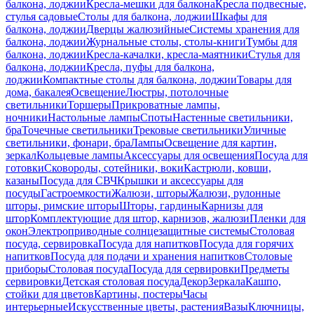
балкона, лоджии
Кресла-мешки для балкона
Кресла подвесные,
стулья садовые
Столы для балкона, лоджии
Шкафы для
балкона, лоджии
Дверцы жалюзийные
Системы хранения для
балкона, лоджии
Журнальные столы, столы-книги
Тумбы для
балкона, лоджии
Кресла-качалки, кресла-маятники
Стулья для
балкона, лоджии
Кресла, пуфы для балкона,
лоджии
Компактные столы для балкона, лоджии
Товары для
дома, бакалея
Освещение
Люстры, потолочные
светильники
Торшеры
Прикроватные лампы,
ночники
Настольные лампы
Споты
Настенные светильники,
бра
Точечные светильники
Трековые светильники
Уличные
светильники, фонари, бра
Лампы
Освещение для картин,
зеркал
Кольцевые лампы
Аксессуары для освещения
Посуда для
готовки
Сковороды, сотейники, воки
Кастрюли, ковши,
казаны
Посуда для СВЧ
Крышки и аксессуары для
посуды
Гастроемкости
Жалюзи, шторы
Жалюзи, рулонные
шторы, римские шторы
Шторы, гардины
Карнизы для
штор
Комплектующие для штор, карнизов, жалюзи
Пленки для
окон
Электроприводные солнцезащитные системы
Столовая
посуда, сервировка
Посуда для напитков
Посуда для горячих
напитков
Посуда для подачи и хранения напитков
Столовые
приборы
Столовая посуда
Посуда для сервировки
Предметы
сервировки
Детская столовая посуда
Декор
Зеркала
Кашпо,
стойки для цветов
Картины, постеры
Часы
интерьерные
Искусственные цветы, растения
Вазы
Ключницы,