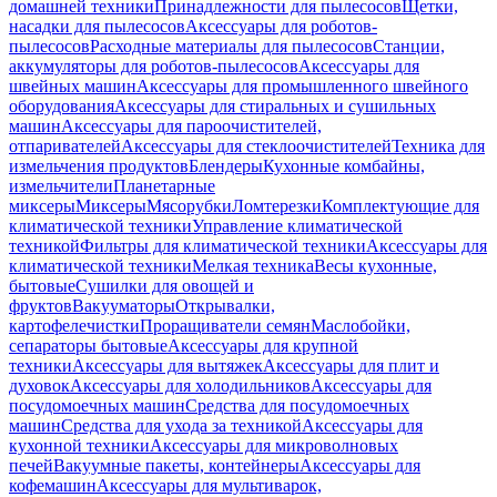
домашней техники
Принадлежности для пылесосов
Щетки,
насадки для пылесосов
Аксессуары для роботов-
пылесосов
Расходные материалы для пылесосов
Станции,
аккумуляторы для роботов-пылесосов
Аксессуары для
швейных машин
Аксессуары для промышленного швейного
оборудования
Аксессуары для стиральных и сушильных
машин
Аксессуары для пароочистителей,
отпаривателей
Аксессуары для стеклоочистителей
Техника для
измельчения продуктов
Блендеры
Кухонные комбайны,
измельчители
Планетарные
миксеры
Миксеры
Мясорубки
Ломтерезки
Комплектующие для
климатической техники
Управление климатической
техникой
Фильтры для климатической техники
Аксессуары для
климатической техники
Мелкая техника
Весы кухонные,
бытовые
Сушилки для овощей и
фруктов
Вакууматоры
Открывалки,
картофелечистки
Проращиватели семян
Маслобойки,
сепараторы бытовые
Аксессуары для крупной
техники
Аксессуары для вытяжек
Аксессуары для плит и
духовок
Аксессуары для холодильников
Аксессуары для
посудомоечных машин
Средства для посудомоечных
машин
Средства для ухода за техникой
Аксессуары для
кухонной техники
Аксессуары для микроволновых
печей
Вакуумные пакеты, контейнеры
Аксессуары для
кофемашин
Аксессуары для мультиварок,