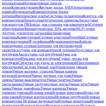
репликаторы
Интерактивные панели,
доски
Комплектующие
Жесткие диски, SSD
Оперативная
память
Видеокарты
Компьютерные блоки
питания
Материнские платы
Системы охлаждения
Корпуса для
компьютеров
Процессоры
Оптические приводы
Аксессуары
для корпусов ПК
Боксы, док-станции для накопителей
Сетевое
оборудование
Маршрутизаторы, DSL-модемы
Wi-Fi точки
доступа, усилители сигнала
Беспроводные
адаптеры
Коммутаторы
Сетевые адаптеры
Powerline
Сетевые
комплектующие
IP-телефония
Медиаконвертеры
Кабели,
переходники сетевые
Антенны для беспроводной
связи
Аксессуары для компьютерной техники
Подставки для
ноутбуков
Аксессуары для ноутбуков
Очки для
компьютера
Рюкзаки для ноутбуков
Сумки, чехлы для
ноутбуков
Средства для ухода за электроникой
Программное
обеспечение
Система Умный дом
Управление умным
домом
Умные колонки, станции
Умные камеры
видеонаблюдения
Умные датчики для дома
Умные
лампы
Умные выключатели
Умные розетки
Умные
светильники
Умные светодиодные ленты
Умные реле
Умные
замки
Умные домофоны
Умные карнизы
Умные
терморегуляторы
Игровая зона
Игровые приставки
Игры для
приставок
Игровые контроллеры
Игровые ноутбуки
Игровые
компьютеры
Игровые видеокарты
Игровые мониторы
Игровые
телевизоры
Игровые мыши
Игровые клавиатуры
Игровые