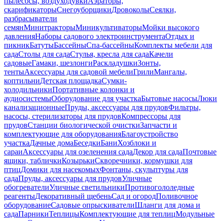
пылесосы, воздуходувки
Аэраторы,
скарификаторы
Снегоуборщики
Дровоколы
Сеялки,
разбрасыватели
семян
Минитракторы
Миникультиваторы
Мойки высокого
давления
Наборы садового электроинструмента
Отдых и
пикник
Батуты
Бассейны
Спа-бассейны
Комплекты мебели для
сада
Столы для сада
Стулья, кресла для сада
Качели
садовые
Гамаки, шезлонги
Раскладушки
Зонты,
тенты
Аксессуары для садовой мебели
Грили
Мангалы,
коптильни
Детская площадка
Сумки-
холодильники
Портативные колонки и
аудиосистемы
Оборудование для участка
Бытовые насосы
Люки
канализационные
Пруды, аксессуары для прудов
Фильтры,
насосы, стерилизаторы для прудов
Компрессоры для
прудов
Станции биологической очистки
Запчасти и
комплектующие для оборудования
Благоустройство
участка
Дачные дома
Беседки
Бани
Хозблоки и
сараи
Аксессуары для озеленения сада
Декор для сада
Почтовые
ящики, таблички
Козырьки
Скворечники, кормушки для
птиц
Домики для насекомых
Фонтаны, скульптуры для
сада
Пруды, аксессуары для прудов
Уличные
обогреватели
Уличные светильники
Противогололедные
реагенты
Декоративный щебень
Сад и огород
Поливочное
оборудование
Садовые опрыскиватели
Шланги для дома и
сада
Парники
Теплицы
Комплектующие для теплиц
Модульные