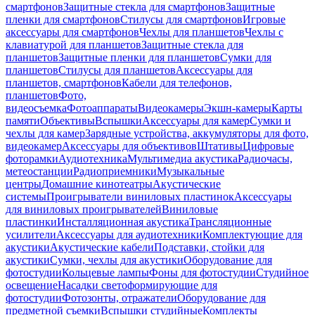
смартфонов
Защитные стекла для смартфонов
Защитные
пленки для смартфонов
Стилусы для смартфонов
Игровые
аксессуары для смартфонов
Чехлы для планшетов
Чехлы с
клавиатурой для планшетов
Защитные стекла для
планшетов
Защитные пленки для планшетов
Сумки для
планшетов
Стилусы для планшетов
Аксессуары для
планшетов, смартфонов
Кабели для телефонов,
планшетов
Фото,
видеосъемка
Фотоаппараты
Видеокамеры
Экшн-камеры
Карты
памяти
Объективы
Вспышки
Аксессуары для камер
Сумки и
чехлы для камер
Зарядные устройства, аккумуляторы для фото,
видеокамер
Аксессуары для объективов
Штативы
Цифровые
фоторамки
Аудиотехника
Мультимедиа акустика
Радиочасы,
метеостанции
Радиоприемники
Музыкальные
центры
Домашние кинотеатры
Акустические
системы
Проигрыватели виниловых пластинок
Аксессуары
для виниловых проигрывателей
Виниловые
пластинки
Инсталляционная акустика
Трансляционные
усилители
Аксессуары для аудиотехники
Комплектующие для
акустики
Акустические кабели
Подставки, стойки для
акустики
Сумки, чехлы для акустики
Оборудование для
фотостудии
Кольцевые лампы
Фоны для фотостудии
Студийное
освещение
Насадки светоформирующие для
фотостудии
Фотозонты, отражатели
Оборудование для
предметной съемки
Вспышки студийные
Комплекты