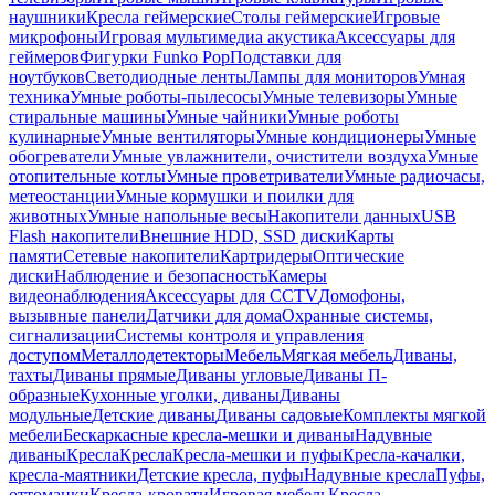
наушники
Кресла геймерские
Столы геймерские
Игровые
микрофоны
Игровая мультимедиа акустика
Аксессуары для
геймеров
Фигурки Funko Pop
Подставки для
ноутбуков
Светодиодные ленты
Лампы для мониторов
Умная
техника
Умные роботы-пылесосы
Умные телевизоры
Умные
стиральные машины
Умные чайники
Умные роботы
кулинарные
Умные вентиляторы
Умные кондиционеры
Умные
обогреватели
Умные увлажнители, очистители воздуха
Умные
отопительные котлы
Умные проветриватели
Умные радиочасы,
метеостанции
Умные кормушки и поилки для
животных
Умные напольные весы
Накопители данных
USB
Flash накопители
Внешние HDD, SSD диски
Карты
памяти
Сетевые накопители
Картридеры
Оптические
диски
Наблюдение и безопасность
Камеры
видеонаблюдения
Аксессуары для CCTV
Домофоны,
вызывные панели
Датчики для дома
Охранные системы,
сигнализации
Системы контроля и управления
доступом
Металлодетекторы
Мебель
Мягкая мебель
Диваны,
тахты
Диваны прямые
Диваны угловые
Диваны П-
образные
Кухонные уголки, диваны
Диваны
модульные
Детские диваны
Диваны садовые
Комплекты мягкой
мебели
Бескаркасные кресла-мешки и диваны
Надувные
диваны
Кресла
Кресла
Кресла-мешки и пуфы
Кресла-качалки,
кресла-маятники
Детские кресла, пуфы
Надувные кресла
Пуфы,
оттоманки
Кресла-кровати
Игровая мебель
Кресла