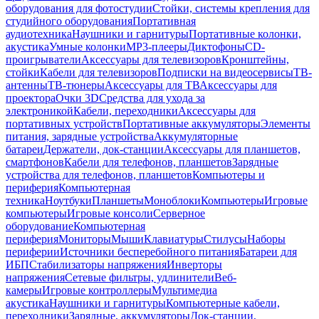
оборудования для фотостудии
Стойки, системы крепления для
студийного оборудования
Портативная
аудиотехника
Наушники и гарнитуры
Портативные колонки,
акустика
Умные колонки
MP3-плееры
Диктофоны
CD-
проигрыватели
Аксессуары для телевизоров
Кронштейны,
стойки
Кабели для телевизоров
Подписки на видеосервисы
ТВ-
антенны
ТВ-тюнеры
Аксессуары для ТВ
Аксессуары для
проектора
Очки 3D
Средства для ухода за
электроникой
Кабели, переходники
Аксессуары для
портативных устройств
Портативные аккумуляторы
Элементы
питания, зарядные устройства
Аккумуляторные
батареи
Держатели, док-станции
Аксессуары для планшетов,
смартфонов
Кабели для телефонов, планшетов
Зарядные
устройства для телефонов, планшетов
Компьютеры и
периферия
Компьютерная
техника
Ноутбуки
Планшеты
Моноблоки
Компьютеры
Игровые
компьютеры
Игровые консоли
Серверное
оборудование
Компьютерная
периферия
Мониторы
Мыши
Клавиатуры
Стилусы
Наборы
периферии
Источники бесперебойного питания
Батареи для
ИБП
Стабилизаторы напряжения
Инверторы
напряжения
Сетевые фильтры, удлинители
Веб-
камеры
Игровые контроллеры
Мультимедиа
акустика
Наушники и гарнитуры
Компьютерные кабели,
переходники
Зарядные, аккумуляторы
Док-станции,