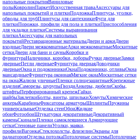
напольные покрытия
Виниловые
полы
Ковролин
Паркет
Искусственная трава
Аксессуары для
напольных покрытий и плитки
Подложка
Плинтусы, уголки,
обводы для труб
Плинтусы для сантехники
Фуги для
плитки
Порожки, профили для пола и плитки
Приспособления
для укладки плитки
Системы выравнивания
плитки
Аксессуары для напольных
покрытий
Реставрационные материалы
Двери и арки
Двери
входные
Двери межкомнатные
Арки межкомнатные
Москитные
сетки
Двери для бани и сауны
Коробки и
фурнитура
Наличники, коробки, доборы
Ручки дверные
Замки
дверные
Петли дверные
Фурнитура дверная
Доводчики
дверные
Окна и подоконники
Окна
Подоконники, отливы
Окна
мансардные
Фурнитура оконная
Мягкие окна
Москитные сетки
на окна
Жалюзи уличные
Пленки солнцезащитные
Крепежные
изделия
Саморезы, шурупы
Гвозди
Анкеры, дюбели
Скобы,
штифты
Перфорированный крепеж
Гайки,
шайбы
Заклепки
Болты, винты, шпильки
Хомуты
Химические
анкеры
Карабины
Фиксаторы арматуры
Шплинты
Пружины
универсальные
Отделка стен
Обои
Жидкие
обои
Фотообои
Штукатурки декоративные
Декоративный
камень
Скинали
Пленки самоклеящиеся
Армирующие
сетки
Стеновые панели
Уголки, маяки,
профили
Вагонка
Стеклохолсты, флизелин
Экраны для
радиаторов
Отделка потолка
Потолочные системы
Потолочные