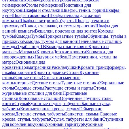
геймерские
Столы геймерские
Подставки для
ноутбуков
Шкафы и стеллажи
Шкафы
Стенки, горки
Шкафы-
купе
Шкафы-гармошки
Шкафы-пеналы для жилой
комнаты
Шкафы с витриной, буфеты
Шкафы, секции в
прихожую
Полки, стеллажи, системы хранения
Шкафы для
ванной комнаты
Вешалки, подставки для зонтов
Комоды,
тумбы
Комоды
Тумбы
Прикроватные тумбы
Обувницы, тумбы в
прихожую
Комоды, тумбы для ванной
Пеленальные столики,
комоды
Тумбы под ТВ
Комоды пластиковые
Кровати и
матрасы
Матрасы
Кровати
Детские кровати
Кроватки для
новорожденных
Надувная мебель
Наматрасники, чехлы на
матрас
Основания для
кроватей
Подматрасники
Раскладушки
Кровати-трансформеры,
шкафы-кровати
Кровати-домики
Столы
Кухонные
столы
Барные столы
Столы письменные,
компьютерные
Детские столы
Туалетные столики
Журнальные
столы
Садовые столы
Растущие столы и парты
Столы,
журнальные столики для бани
Приставные
столики
Консольные столики
Обеденные группы
Столы-
книги
Стулья
Кухонные стулья, табуреты
Барные стулья,
табуреты
Компьютерные кресла, стулья
Геймерские
кресла
Детские стулья, табуреты
Банкетки, скамьи
Садовые
кресла, стулья, табуреты
Стулья, табуреты для бани
Стульчики
для кормления
Кухня
Кухонный гарнитур
Кухонные