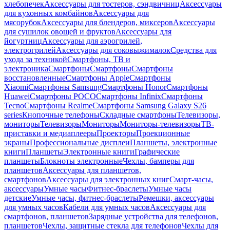
хлебопечек
Аксессуары для тостеров, сэндвичниц
Аксессуары
для кухонных комбайнов
Аксессуары для
мясорубок
Аксессуары для блендеров, миксеров
Аксессуары
для сушилок овощей и фруктов
Аксессуары для
йогуртниц
Аксессуары для аэрогрилей,
электрогрилей
Аксессуары для соковыжималок
Средства для
ухода за техникой
Смартфоны, ТВ и
электроника
Смартфоны
Смартфоны
Смартфоны
восстановленные
Смартфоны Apple
Смартфоны
Xiaomi
Смартфоны Samsung
Смартфоны Honor
Смартфоны
Huawei
Смартфоны POCO
Смартфоны Infinix
Смартфоны
Tecno
Смартфоны Realme
Смартфоны Samsung Galaxy S26
series
Кнопочные телефоны
Складные смартфоны
Телевизоры,
мониторы
Телевизоры
Мониторы
Мониторы-телевизоры
ТВ-
приставки и медиаплееры
Проекторы
Проекционные
экраны
Профессиональные дисплеи
Планшеты, электронные
книги
Планшеты
Электронные книги
Графические
планшеты
Блокноты электронные
Чехлы, бамперы для
планшетов
Аксессуары для планшетов,
смартфонов
Аксессуары для электронных книг
Смарт-часы,
аксессуары
Умные часы
Фитнес-браслеты
Умные часы
детские
Умные часы, фитнес-браслеты
Ремешки, аксессуары
для умных часов
Кабели для умных часов
Аксессуары для
смартфонов, планшетов
Зарядные устройства для телефонов,
планшетов
Чехлы, защитные стекла для телефонов
Чехлы для