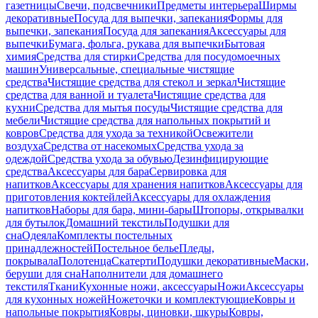
газетницы
Свечи, подсвечники
Предметы интерьера
Ширмы
декоративные
Посуда для выпечки, запекания
Формы для
выпечки, запекания
Посуда для запекания
Аксессуары для
выпечки
Бумага, фольга, рукава для выпечки
Бытовая
химия
Средства для стирки
Средства для посудомоечных
машин
Универсальные, специальные чистящие
средства
Чистящие средства для стекол и зеркал
Чистящие
средства для ванной и туалета
Чистящие средства для
кухни
Средства для мытья посуды
Чистящие средства для
мебели
Чистящие средства для напольных покрытий и
ковров
Средства для ухода за техникой
Освежители
воздуха
Средства от насекомых
Средства ухода за
одеждой
Средства ухода за обувью
Дезинфицирующие
средства
Аксессуары для бара
Сервировка для
напитков
Аксессуары для хранения напитков
Аксессуары для
приготовления коктейлей
Аксессуары для охлаждения
напитков
Наборы для бара, мини-бары
Штопоры, открывалки
для бутылок
Домашний текстиль
Подушки для
сна
Одеяла
Комплекты постельных
принадлежностей
Постельное белье
Пледы,
покрывала
Полотенца
Скатерти
Подушки декоративные
Маски,
беруши для сна
Наполнители для домашнего
текстиля
Ткани
Кухонные ножи, аксессуары
Ножи
Аксессуары
для кухонных ножей
Ножеточки и комплектующие
Ковры и
напольные покрытия
Ковры, циновки, шкуры
Ковры,