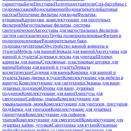
гарнитуры
Биде
Писсуары
Полотенцесушители
Спа-бассейны с
гидромассажем
Водоснабжение
Водонагреватели
Бытовые
насосы
Проточные фильтры для воды
Фильтры-
кувшины
Картриджи, комплектующие для проточных
фильтров
Магистральные фильтры, системы
сантехнические
Аксессуары для магистральных фильтров,
систем сантехнических
Трубы полипропиленовые
Фитинги
полипропиленовые
Расширительные баки,
гидроаккумуляторы
Обустройство ванной комнаты и
туалета
Мебель для ванной
Зеркала для ванной
Аксессуары для
ванной и туалета
Сиденья и чехлы для унитаза
Шторки,
карнизы для ванны
Стеклянные, пластиковые шторки для
ванны
Наборы для ванной и туалета
Зеркала
косметические
Сиденья для ванны
Коврики для ванной и
туалета
Экран-дверки в туалет
Комплектующие для мебели в
ванную
Комплектующие для сантехники
Экраны для ванн,
душевых поддонов
Опоры для ванн, душевых
поддонов
Комплектующие для ванн
Плинтусы для
сантехники
Сифоны, трапы
Комплектующие для
умывальников, моек
Комплектующие для унитазов, писсуаров,
биде
Бачки для унитазов
Комплектующие для душевых
гарнитуров
Комплектующие для сифонов,
трапов
Комплектующие для смесителей
Комплектующие для
душевых кабин, уголков
Сантехника для кухни
Кухонные
мойки
Кухонные мойки со смесителями
Смесители для