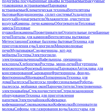
подогрева посуды
Винные шкафы встраиваемые
Вакуумные
упаковщики встраиваемые
Пароварки
встраиваемые
Климатическая техника
Вентиляторы
бытовые
Кондиционеры, сплит-системы
Охладители
воздуха
Водонагреватели
Увлажнители, очистители
воздуха
Камины, печи-камины
Обогреватели
Тепловые
завесы
Тепловые
пушки
Биокамины
Проветриватели
Отопительные печи
Банные
печи
Порталы для каминов
Вентиляторы вытяжные
Метеостанции
Газовые баллоны бытовые
Техника для
приготовления еды
Аэрогрили
Микроволновые
печи
Мультиварки
Сэндвичницы, хот-дог
мейкеры
Тостеры
Электрогрили,
электрошашлычницы
Вафельницы, орешницы,
кексницы
Хлебопечки
Ростеры, мини-печи
Йогуртницы,
мороженицы
Фризеры
Блинницы
Пароварки
Автоклавы для
консервирования
Сыроварни
Фритюрницы, фондю-
фритюрницы
Яйцеварки
Попкорницы
Техника для
дома
Пылесосы
Пылесосы профессиональные
Роботы-
пылесосы, мойщики окон
Пароочистители
Электровеники,
электрошвабры
Стеклоочистители
Стерилизационное
оборудование
Техника для приготовления
напитков
Электрочайники
Кофеварки,
кофемашины
Соковыжималки
Кофемолки
Вспениватели
молока
Сифоны для газирования воды
Аксессуары для