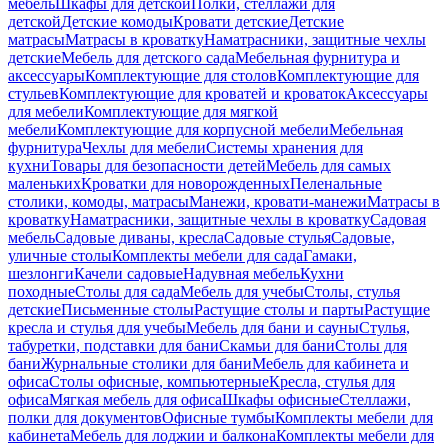
мебель
Шкафы для детской
Полки, стеллажи для
детской
Детские комоды
Кровати детские
Детские
матрасы
Матрасы в кроватку
Наматрасники, защитные чехлы
детские
Мебель для детского сада
Мебельная фурнитура и
аксессуары
Комплектующие для столов
Комплектующие для
стульев
Комплектующие для кроватей и кроваток
Аксессуары
для мебели
Комплектующие для мягкой
мебели
Комплектующие для корпусной мебели
Мебельная
фурнитура
Чехлы для мебели
Системы хранения для
кухни
Товары для безопасности детей
Мебель для самых
маленьких
Кроватки для новорожденных
Пеленальные
столики, комоды, матрасы
Манежи, кровати-манежи
Матрасы в
кроватку
Наматрасники, защитные чехлы в кроватку
Садовая
мебель
Садовые диваны, кресла
Садовые стулья
Садовые,
уличные столы
Комплекты мебели для сада
Гамаки,
шезлонги
Качели садовые
Надувная мебель
Кухни
походные
Столы для сада
Мебель для учебы
Столы, стулья
детские
Письменные столы
Растущие столы и парты
Растущие
кресла и стулья для учебы
Мебель для бани и сауны
Стулья,
табуретки, подставки для бани
Скамьи для бани
Столы для
бани
Журнальные столики для бани
Мебель для кабинета и
офиса
Столы офисные, компьютерные
Кресла, стулья для
офиса
Мягкая мебель для офиса
Шкафы офисные
Стеллажи,
полки для документов
Офисные тумбы
Комплекты мебели для
кабинета
Мебель для лоджии и балкона
Комплекты мебели для