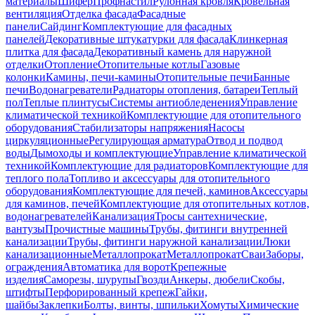
материалы
Шифер
Профнастил
Рулонная кровля
Кровельная
вентиляция
Отделка фасада
Фасадные
панели
Сайдинг
Комплектующие для фасадных
панелей
Декоративные штукатурки для фасада
Клинкерная
плитка для фасада
Декоративный камень для наружной
отделки
Отопление
Отопительные котлы
Газовые
колонки
Камины, печи-камины
Отопительные печи
Банные
печи
Водонагреватели
Радиаторы отопления, батареи
Теплый
пол
Теплые плинтусы
Системы антиобледенения
Управление
климатической техникой
Комплектующие для отопительного
оборудования
Стабилизаторы напряжения
Насосы
циркуляционные
Регулирующая арматура
Отвод и подвод
воды
Дымоходы и комплектующие
Управление климатической
техникой
Комплектующие для радиаторов
Комплектующие для
теплого пола
Топливо и аксессуары для отопительного
оборудования
Комплектующие для печей, каминов
Аксессуары
для каминов, печей
Комплектующие для отопительных котлов,
водонагревателей
Канализация
Тросы сантехнические,
вантузы
Прочистные машины
Трубы, фитинги внутренней
канализации
Трубы, фитинги наружной канализации
Люки
канализационные
Металлопрокат
Металлопрокат
Сваи
Заборы,
ограждения
Автоматика для ворот
Крепежные
изделия
Саморезы, шурупы
Гвозди
Анкеры, дюбели
Скобы,
штифты
Перфорированный крепеж
Гайки,
шайбы
Заклепки
Болты, винты, шпильки
Хомуты
Химические