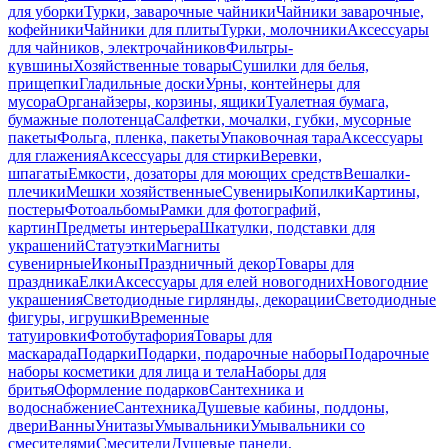
для уборки
Турки, заварочные чайники
Чайники заварочные,
кофейники
Чайники для плиты
Турки, молочники
Аксессуары
для чайников, электрочайников
Фильтры-
кувшины
Хозяйственные товары
Сушилки для белья,
прищепки
Гладильные доски
Урны, контейнеры для
мусора
Органайзеры, корзины, ящики
Туалетная бумага,
бумажные полотенца
Салфетки, мочалки, губки, мусорные
пакеты
Фольга, пленка, пакеты
Упаковочная тара
Аксессуары
для глажения
Аксессуары для стирки
Веревки,
шпагаты
Емкости, дозаторы для моющих средств
Вешалки-
плечики
Мешки хозяйственные
Сувениры
Копилки
Картины,
постеры
Фотоальбомы
Рамки для фотографий,
картин
Предметы интерьера
Шкатулки, подставки для
украшений
Статуэтки
Магниты
сувенирные
Иконы
Праздничный декор
Товары для
праздника
Елки
Аксессуары для елей новогодних
Новогодние
украшения
Светодиодные гирлянды, декорации
Светодиодные
фигуры, игрушки
Временные
татуировки
Фотобутафория
Товары для
маскарада
Подарки
Подарки, подарочные наборы
Подарочные
наборы косметики для лица и тела
Наборы для
бритья
Оформление подарков
Сантехника и
водоснабжение
Сантехника
Душевые кабины, поддоны,
двери
Ванны
Унитазы
Умывальники
Умывальники со
смесителями
Смесители
Душевые панели,