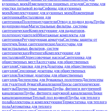
кухонных моек
Измельчители пищевых отходов
Системы для
очистки питьевой воды
Сифоны для кухонных
моек
Комплектующие для кухонных моек
Инженерная
сантехника
Инсталляции для
сантехники
Полотенцесушители
Отвод и подвод воды
Трубы
водопроводные
Магистральные фильтры, системы
сантехнические
Комплектующие для радиаторов,
полотенцесушителей
Монтажные комплекты для
сантехники
Регулирующая арматура
Системы защиты от
протечек
Люки сантехнические
Аксессуары для
магистральных фильтров, систем
сантехнических
Фитинги
Комплектующие для
инсталляций
Опрессовочные насосы
Сантехника для
общественных мест
Аксессуары для общественных
санузлов
Сушилки для рук
Дозаторы для общественных
санузлов
Сенсорные дозаторы для общественных
санузлов
Локтевые дозаторы для общественных
санузлов
Диспенсеры для бумажных полотенец
Диспенсеры
для туалетной бумаги
Канализация
Тросы сантехнические,
вантузы
Прочистные машины
Трубы, фитинги внутренней
канализации
Трубы, фитинги наружной канализации
Люки
канализационные
Теплый пол водяной
Трубы для теплого
пола
Коллекторы и комплектующие
Термостатика для теплого
пола
Автоматика для теплого
пола
Строительство
Строительные смеси и грунтовки
Клеевые