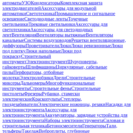
автоматы
УЗО
Конденсаторы
Комплексная защита
электродвигателей
Аксессуары для модульной
автоматики
Светотехника
Промышленное и сигнальное
освещение
Светодиодные ленты
Точечные
светильники
Трековые светильники
Аксессуары для
светотехники
Аксессуары для светодиодных
лент
Вентиляция
Вентиляторы вытяжные
Вентиляторы
канальные
Системы воздуховодов
Решетки вентиляционные,
диффузоры
Проветриватели
Люки
Люки ревизионные
Люки
под плитку
Люки напольные
Люки под
покраску
Строительный
инструмент
Электроинструмент
Шуруповерты,
гайковерты
Шлифмашины
Циркулярные, сабельные
пилы
Перфораторы, отбойные
молотки
Электролобзики
Дрели
Строительные
миксеры
Дальномеры
Многофункциональные
инструменты
Строительные фены
Строительные
пистолеты
Фрезеры
Рубанки, стамески
электрические
Краскопульты
Степлеры,
гвоздезабиватели
Электрические ножницы, резаки
Насадки для
электроинструмента
Аксессуары для
электроинструмента
Аккумуляторы, зарядные устройства для
электроинструмента
Наборы электроинструмента
Силовая и
строительная техника
Бетоносмесители
Генераторы
Тали,
тельферы
Такелаж
Виброплиты, глубинные