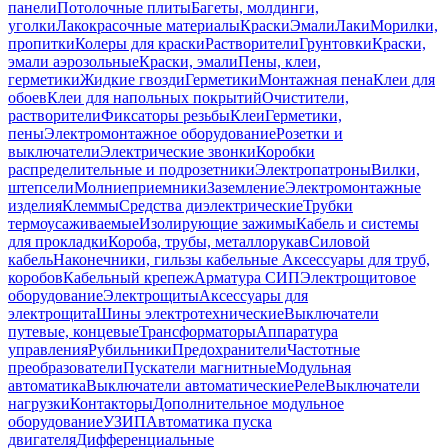
панели
Потолочные плиты
Багеты, молдинги,
уголки
Лакокрасочные материалы
Краски
Эмали
Лаки
Морилки,
пропитки
Колеры для краски
Растворители
Грунтовки
Краски,
эмали аэрозольные
Краски, эмали
Пены, клеи,
герметики
Жидкие гвозди
Герметики
Монтажная пена
Клеи для
обоев
Клеи для напольных покрытий
Очистители,
растворители
Фиксаторы резьбы
Клеи
Герметики,
пены
Электромонтажное оборудование
Розетки и
выключатели
Электрические звонки
Коробки
распределительные и подрозетники
Электропатроны
Вилки,
штепсели
Молниеприемники
Заземление
Электромонтажные
изделия
Клеммы
Средства диэлектрические
Трубки
термоусаживаемые
Изолирующие зажимы
Кабель и системы
для прокладки
Короба, трубы, металлорукав
Силовой
кабель
Наконечники, гильзы кабельные
Аксессуары для труб,
коробов
Кабельный крепеж
Арматура СИП
Электрощитовое
оборудование
Электрощиты
Аксессуары для
электрощита
Шины электротехнические
Выключатели
путевые, концевые
Трансформаторы
Аппаратура
управления
Рубильники
Предохранители
Частотные
преобразователи
Пускатели магнитные
Модульная
автоматика
Выключатели автоматические
Реле
Выключатели
нагрузки
Контакторы
Дополнительное модульное
оборудование
УЗИП
Автоматика пуска
двигателя
Дифференциальные