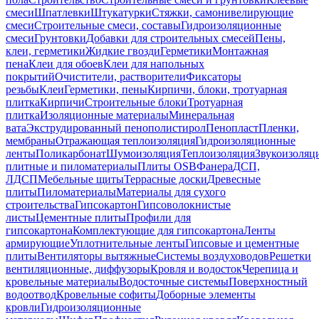
смеси
Шпатлевки
Штукатурки
Стяжки, самонивелирующие
смеси
Строительные смеси, составы
Гидроизоляционные
смеси
Грунтовки
Добавки для строительных смесей
Пены,
клеи, герметики
Жидкие гвозди
Герметики
Монтажная
пена
Клеи для обоев
Клеи для напольных
покрытий
Очистители, растворители
Фиксаторы
резьбы
Клеи
Герметики, пены
Кирпичи, блоки, тротуарная
плитка
Кирпичи
Строительные блоки
Тротуарная
плитка
Изоляционные материалы
Минеральная
вата
Экструдированный пенополистирол
Пенопласт
Пленки,
мембраны
Отражающая теплоизоляция
Гидроизоляционные
ленты
Поликарбонат
Шумоизоляция
Теплоизоляция
Звукоизоляц
плитные и пиломатериалы
Плиты OSB
Фанера
ДСП,
ЛДСП
Мебельные щиты
Террасные доски
Древесные
плиты
Пиломатериалы
Материалы для сухого
строительства
Гипсокартон
Гипсоволокнистые
листы
Цементные плиты
Профили для
гипсокартона
Комплектующие для гипсокартона
Ленты
армирующие
Уплотнительные ленты
Гипсовые и цементные
плиты
Вентиляторы вытяжные
Системы воздуховодов
Решетки
вентиляционные, диффузоры
Кровля и водосток
Черепица и
кровельные материалы
Водосточные системы
Поверхностный
водоотвод
Кровельные софиты
Доборные элементы
кровли
Гидроизоляционные