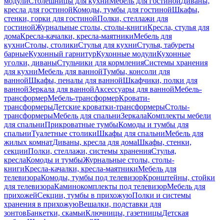
модули
Столешницы для кухни
Мебель для гостиной
Диваны,
кресла для гостиной
Комоды, тумбы для гостиной
Шкафы,
стенки, горки для гостиной
Полки, стеллажи для
гостиной
Журнальные столы, столы-книги
Кресла, стулья для
дома
Кресла-качалки, кресла-маятники
Мебель для
кухни
Столы, столики
Стулья для кухни
Стулья, табуреты
барные
Кухонный гарнитур
Кухонные модули
Кухонные
уголки, диваны
Стульчики для кормления
Системы хранения
для кухни
Мебель для ванной
Тумбы, консоли для
ванной
Шкафы, пеналы для ванной
Шкафчики, полки для
ванной
Зеркала для ванной
Аксессуары для ванной
Мебель-
трансформер
Мебель-трансформер
Кровати-
трансформеры
Детские кроватки-трансформеры
Столы-
трансформеры
Мебель для спальни
Зеркала
Комплекты мебели
для спальни
Прикроватные тумбы
Комоды и тумбы для
спальни
Туалетные столики
Шкафы для спальни
Мебель для
жилых комнат
Диваны, кресла для дома
Шкафы, стенки,
секции
Полки, стеллажи, системы хранения
Стулья,
кресла
Комоды и тумбы
Журнальные столы, столы-
книги
Кресла-качалки, кресла-маятники
Мебель для
телевизора
Комоды, тумбы под телевизор
Кронштейны, стойки
для телевизора
Каминокомплекты под телевизор
Мебель для
прихожей
Секции, тумбы в прихожую
Полки и системы
хранения в прихожую
Вешалки, подставки для
зонтов
Банкетки, скамьи
Ключницы, газетницы
Детская