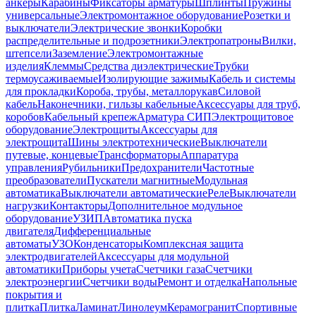
анкеры
Карабины
Фиксаторы арматуры
Шплинты
Пружины
универсальные
Электромонтажное оборудование
Розетки и
выключатели
Электрические звонки
Коробки
распределительные и подрозетники
Электропатроны
Вилки,
штепсели
Заземление
Электромонтажные
изделия
Клеммы
Средства диэлектрические
Трубки
термоусаживаемые
Изолирующие зажимы
Кабель и системы
для прокладки
Короба, трубы, металлорукав
Силовой
кабель
Наконечники, гильзы кабельные
Аксессуары для труб,
коробов
Кабельный крепеж
Арматура СИП
Электрощитовое
оборудование
Электрощиты
Аксессуары для
электрощита
Шины электротехнические
Выключатели
путевые, концевые
Трансформаторы
Аппаратура
управления
Рубильники
Предохранители
Частотные
преобразователи
Пускатели магнитные
Модульная
автоматика
Выключатели автоматические
Реле
Выключатели
нагрузки
Контакторы
Дополнительное модульное
оборудование
УЗИП
Автоматика пуска
двигателя
Дифференциальные
автоматы
УЗО
Конденсаторы
Комплексная защита
электродвигателей
Аксессуары для модульной
автоматики
Приборы учета
Счетчики газа
Счетчики
электроэнергии
Счетчики воды
Ремонт и отделка
Напольные
покрытия и
плитка
Плитка
Ламинат
Линолеум
Керамогранит
Спортивные