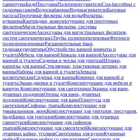
гарнитуры
Биде
Писсуары
Полотенцесушители
Спа-бассейны с
гидромассажем
Водоснабжение
Водонагреватели
Бытовые
насосы
Проточные фильтры для воды
Фильтры-
кувшины
Картриджи, комплектующие для проточных
фильтров
Магистральные фильтры, системы
сантехнические
Аксессуары для магистральных фильтров,
систем сантехнических
Трубы полипропиленовые
Фитинги
полипропиленовые
Расширительные баки,
гидроаккумуляторы
Обустройство ванной комнаты и
туалета
Мебель для ванной
Зеркала для ванной
Аксессуары для
ванной и туалета
Сиденья и чехлы для унитаза
Шторки,
карнизы для ванны
Стеклянные, пластиковые шторки для
ванны
Наборы для ванной и туалета
Зеркала
косметические
Сиденья для ванны
Коврики для ванной и
туалета
Экран-дверки в туалет
Комплектующие для мебели в
ванную
Комплектующие для сантехники
Экраны для ванн,
душевых поддонов
Опоры для ванн, душевых
поддонов
Комплектующие для ванн
Плинтусы для
сантехники
Сифоны, трапы
Комплектующие для
умывальников, моек
Комплектующие для унитазов, писсуаров,
биде
Бачки для унитазов
Комплектующие для душевых
гарнитуров
Комплектующие для сифонов,
трапов
Комплектующие для смесителей
Комплектующие для
душевых кабин, уголков
Сантехника для кухни
Кухонные
мойки
Кухонные мойки со смесителями
Смесители для