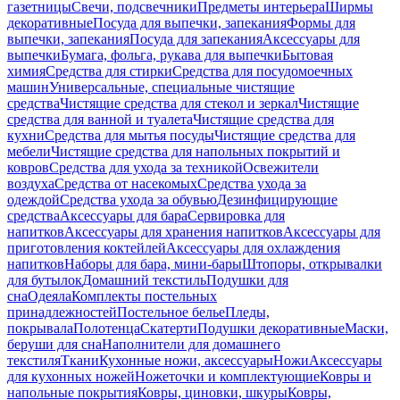
газетницы
Свечи, подсвечники
Предметы интерьера
Ширмы
декоративные
Посуда для выпечки, запекания
Формы для
выпечки, запекания
Посуда для запекания
Аксессуары для
выпечки
Бумага, фольга, рукава для выпечки
Бытовая
химия
Средства для стирки
Средства для посудомоечных
машин
Универсальные, специальные чистящие
средства
Чистящие средства для стекол и зеркал
Чистящие
средства для ванной и туалета
Чистящие средства для
кухни
Средства для мытья посуды
Чистящие средства для
мебели
Чистящие средства для напольных покрытий и
ковров
Средства для ухода за техникой
Освежители
воздуха
Средства от насекомых
Средства ухода за
одеждой
Средства ухода за обувью
Дезинфицирующие
средства
Аксессуары для бара
Сервировка для
напитков
Аксессуары для хранения напитков
Аксессуары для
приготовления коктейлей
Аксессуары для охлаждения
напитков
Наборы для бара, мини-бары
Штопоры, открывалки
для бутылок
Домашний текстиль
Подушки для
сна
Одеяла
Комплекты постельных
принадлежностей
Постельное белье
Пледы,
покрывала
Полотенца
Скатерти
Подушки декоративные
Маски,
беруши для сна
Наполнители для домашнего
текстиля
Ткани
Кухонные ножи, аксессуары
Ножи
Аксессуары
для кухонных ножей
Ножеточки и комплектующие
Ковры и
напольные покрытия
Ковры, циновки, шкуры
Ковры,