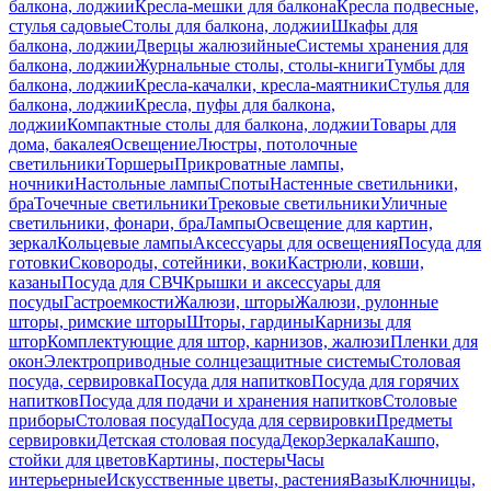
балкона, лоджии
Кресла-мешки для балкона
Кресла подвесные,
стулья садовые
Столы для балкона, лоджии
Шкафы для
балкона, лоджии
Дверцы жалюзийные
Системы хранения для
балкона, лоджии
Журнальные столы, столы-книги
Тумбы для
балкона, лоджии
Кресла-качалки, кресла-маятники
Стулья для
балкона, лоджии
Кресла, пуфы для балкона,
лоджии
Компактные столы для балкона, лоджии
Товары для
дома, бакалея
Освещение
Люстры, потолочные
светильники
Торшеры
Прикроватные лампы,
ночники
Настольные лампы
Споты
Настенные светильники,
бра
Точечные светильники
Трековые светильники
Уличные
светильники, фонари, бра
Лампы
Освещение для картин,
зеркал
Кольцевые лампы
Аксессуары для освещения
Посуда для
готовки
Сковороды, сотейники, воки
Кастрюли, ковши,
казаны
Посуда для СВЧ
Крышки и аксессуары для
посуды
Гастроемкости
Жалюзи, шторы
Жалюзи, рулонные
шторы, римские шторы
Шторы, гардины
Карнизы для
штор
Комплектующие для штор, карнизов, жалюзи
Пленки для
окон
Электроприводные солнцезащитные системы
Столовая
посуда, сервировка
Посуда для напитков
Посуда для горячих
напитков
Посуда для подачи и хранения напитков
Столовые
приборы
Столовая посуда
Посуда для сервировки
Предметы
сервировки
Детская столовая посуда
Декор
Зеркала
Кашпо,
стойки для цветов
Картины, постеры
Часы
интерьерные
Искусственные цветы, растения
Вазы
Ключницы,