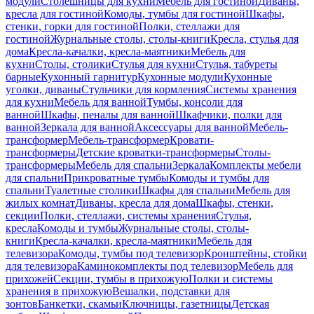
модули
Столешницы для кухни
Мебель для гостиной
Диваны,
кресла для гостиной
Комоды, тумбы для гостиной
Шкафы,
стенки, горки для гостиной
Полки, стеллажи для
гостиной
Журнальные столы, столы-книги
Кресла, стулья для
дома
Кресла-качалки, кресла-маятники
Мебель для
кухни
Столы, столики
Стулья для кухни
Стулья, табуреты
барные
Кухонный гарнитур
Кухонные модули
Кухонные
уголки, диваны
Стульчики для кормления
Системы хранения
для кухни
Мебель для ванной
Тумбы, консоли для
ванной
Шкафы, пеналы для ванной
Шкафчики, полки для
ванной
Зеркала для ванной
Аксессуары для ванной
Мебель-
трансформер
Мебель-трансформер
Кровати-
трансформеры
Детские кроватки-трансформеры
Столы-
трансформеры
Мебель для спальни
Зеркала
Комплекты мебели
для спальни
Прикроватные тумбы
Комоды и тумбы для
спальни
Туалетные столики
Шкафы для спальни
Мебель для
жилых комнат
Диваны, кресла для дома
Шкафы, стенки,
секции
Полки, стеллажи, системы хранения
Стулья,
кресла
Комоды и тумбы
Журнальные столы, столы-
книги
Кресла-качалки, кресла-маятники
Мебель для
телевизора
Комоды, тумбы под телевизор
Кронштейны, стойки
для телевизора
Каминокомплекты под телевизор
Мебель для
прихожей
Секции, тумбы в прихожую
Полки и системы
хранения в прихожую
Вешалки, подставки для
зонтов
Банкетки, скамьи
Ключницы, газетницы
Детская