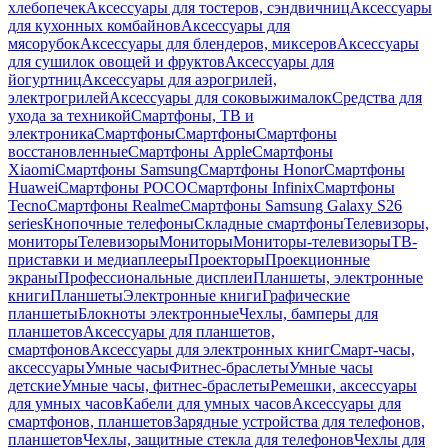
хлебопечек
Аксессуары для тостеров, сэндвичниц
Аксессуары
для кухонных комбайнов
Аксессуары для
мясорубок
Аксессуары для блендеров, миксеров
Аксессуары
для сушилок овощей и фруктов
Аксессуары для
йогуртниц
Аксессуары для аэрогрилей,
электрогрилей
Аксессуары для соковыжималок
Средства для
ухода за техникой
Смартфоны, ТВ и
электроника
Смартфоны
Смартфоны
Смартфоны
восстановленные
Смартфоны Apple
Смартфоны
Xiaomi
Смартфоны Samsung
Смартфоны Honor
Смартфоны
Huawei
Смартфоны POCO
Смартфоны Infinix
Смартфоны
Tecno
Смартфоны Realme
Смартфоны Samsung Galaxy S26
series
Кнопочные телефоны
Складные смартфоны
Телевизоры,
мониторы
Телевизоры
Мониторы
Мониторы-телевизоры
ТВ-
приставки и медиаплееры
Проекторы
Проекционные
экраны
Профессиональные дисплеи
Планшеты, электронные
книги
Планшеты
Электронные книги
Графические
планшеты
Блокноты электронные
Чехлы, бамперы для
планшетов
Аксессуары для планшетов,
смартфонов
Аксессуары для электронных книг
Смарт-часы,
аксессуары
Умные часы
Фитнес-браслеты
Умные часы
детские
Умные часы, фитнес-браслеты
Ремешки, аксессуары
для умных часов
Кабели для умных часов
Аксессуары для
смартфонов, планшетов
Зарядные устройства для телефонов,
планшетов
Чехлы, защитные стекла для телефонов
Чехлы для