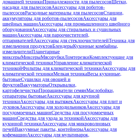
домашней техники
Принадлежности для пылесосов
Щетки,
насадки для пылесосов
Аксессуары для роботов-
пылесосов
Расходные материалы для пылесосов
Станции,
аккумуляторы для роботов-пылесосов
Аксессуары для
швейных машин
Аксессуары для промышленного швейного
оборудования
Аксессуары для стиральных и сушильных
машин
Аксессуары для пароочистителей,
отпаривателей
Аксессуары для стеклоочистителей
Техника для
измельчения продуктов
Блендеры
Кухонные комбайны,
измельчители
Планетарные
миксеры
Миксеры
Мясорубки
Ломтерезки
Комплектующие для
климатической техники
Управление климатической
техникой
Фильтры для климатической техники
Аксессуары для
климатической техники
Мелкая техника
Весы кухонные,
бытовые
Сушилки для овощей и
фруктов
Вакууматоры
Открывалки,
картофелечистки
Проращиватели семян
Маслобойки,
сепараторы бытовые
Аксессуары для крупной
техники
Аксессуары для вытяжек
Аксессуары для плит и
духовок
Аксессуары для холодильников
Аксессуары для
посудомоечных машин
Средства для посудомоечных
машин
Средства для ухода за техникой
Аксессуары для
кухонной техники
Аксессуары для микроволновых
печей
Вакуумные пакеты, контейнеры
Аксессуары для
кофемашин
Аксессуары для мультиварок,