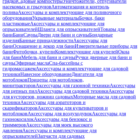
грядки
Садовые компостеры
Уничтожители, отпугиватели
насекомых и грызунов
Автоматизация и контроль
полива
Аксессуары и комплектующие для поливочного
оборудования
Укрывные материалы
Бочки, баки
пластиковые
Аксессуары и комплектующие для
опрыскивателей
Шланги для опрыскивателей
Товары для
бани
Бани
Сауны
Двери для бани и сауны
Бондарные
изделия
Банные принадлежности
Аксессуары для
бани
Оснащение и декор для бани
Измерительные приборы для
бани
Фитобочки, купели
Комплектующие для купелей
Окна
для бани
Мебель для бани и сауны
Ручки дверные для бани и
сауны
Эфирные масла
Спа-бассейны с
гидромассажем
Аксессуары и комплектующие для садовой
техники
Навесное оборудование
Двигатели для
мотоблоков
Прицепы для мотоблоков,
минитракторов
Аксессуары для газонной техники
Аксессуары
для цепных пил
Аксессуары для садовой техники
Аксессуары
для кусторезов, ножниц садовых
Моторные масла для садовой
техники
Аксессуары для аэратоторов и
скарификаторов
Аксессуары для культиваторов и
мотоблоков
Аксессуары для воздуходувок
Аксессуары для
газонокосилок
Аксессуары для бензокос и
триммеров
Аксессуары для моек высокого
давления
Аксессуары и комплектующие для
опрыскивателей
Запчасти для садовых