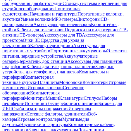
оборудования для фотостудии
Стойки, системы крепления для
студийного оборудования
Портативная
аудиотехника
Наушники и гарнитуры
Портативные колонки,
акустика
Умные колонки
MP3-плееры
Диктофоны
CD-
проигрыватели
Аксессуары для телевизоров
Кронштейны,
стойки
Кабели для телевизоров
Подписки на видеосервисы
ТВ-
антенны
ТВ-тюнеры
Аксессуары для ТВ
Аксессуары для
проектора
Очки 3D
Средства для ухода за
электроникой
Кабели, переходники
Аксессуары для
портативных устройств
Портативные аккумуляторы
Элементы
питания, зарядные устройства
Аккумуляторные
батареи
Держатели, док-станции
Аксессуары для планшетов,
смартфонов
Кабели для телефонов, планшетов
Зарядные
устройства для телефонов, планшетов
Компьютеры и
периферия
Компьютерная
техника
Ноутбуки
Планшеты
Моноблоки
Компьютеры
Игровые
компьютеры
Игровые консоли
Серверное
оборудование
Компьютерная
периферия
Мониторы
Мыши
Клавиатуры
Стилусы
Наборы
периферии
Источники бесперебойного питания
Батареи для
ИБП
Стабилизаторы напряжения
Инверторы
напряжения
Сетевые фильтры, удлинители
Веб-
камеры
Игровые контроллеры
Мультимедиа
акустика
Наушники и гарнитуры
Компьютерные кабели,
переходники
Зарядные, аккумуляторы
Док-станции,