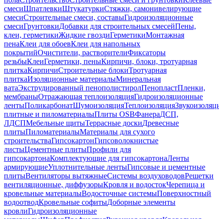
смеси
Шпатлевки
Штукатурки
Стяжки, самонивелирующие
смеси
Строительные смеси, составы
Гидроизоляционные
смеси
Грунтовки
Добавки для строительных смесей
Пены,
клеи, герметики
Жидкие гвозди
Герметики
Монтажная
пена
Клеи для обоев
Клеи для напольных
покрытий
Очистители, растворители
Фиксаторы
резьбы
Клеи
Герметики, пены
Кирпичи, блоки, тротуарная
плитка
Кирпичи
Строительные блоки
Тротуарная
плитка
Изоляционные материалы
Минеральная
вата
Экструдированный пенополистирол
Пенопласт
Пленки,
мембраны
Отражающая теплоизоляция
Гидроизоляционные
ленты
Поликарбонат
Шумоизоляция
Теплоизоляция
Звукоизоляц
плитные и пиломатериалы
Плиты OSB
Фанера
ДСП,
ЛДСП
Мебельные щиты
Террасные доски
Древесные
плиты
Пиломатериалы
Материалы для сухого
строительства
Гипсокартон
Гипсоволокнистые
листы
Цементные плиты
Профили для
гипсокартона
Комплектующие для гипсокартона
Ленты
армирующие
Уплотнительные ленты
Гипсовые и цементные
плиты
Вентиляторы вытяжные
Системы воздуховодов
Решетки
вентиляционные, диффузоры
Кровля и водосток
Черепица и
кровельные материалы
Водосточные системы
Поверхностный
водоотвод
Кровельные софиты
Доборные элементы
кровли
Гидроизоляционные