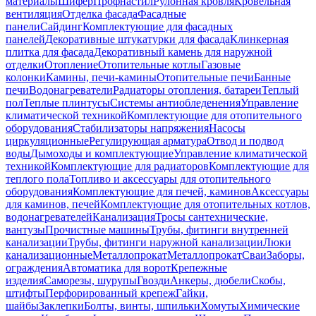
материалы
Шифер
Профнастил
Рулонная кровля
Кровельная
вентиляция
Отделка фасада
Фасадные
панели
Сайдинг
Комплектующие для фасадных
панелей
Декоративные штукатурки для фасада
Клинкерная
плитка для фасада
Декоративный камень для наружной
отделки
Отопление
Отопительные котлы
Газовые
колонки
Камины, печи-камины
Отопительные печи
Банные
печи
Водонагреватели
Радиаторы отопления, батареи
Теплый
пол
Теплые плинтусы
Системы антиобледенения
Управление
климатической техникой
Комплектующие для отопительного
оборудования
Стабилизаторы напряжения
Насосы
циркуляционные
Регулирующая арматура
Отвод и подвод
воды
Дымоходы и комплектующие
Управление климатической
техникой
Комплектующие для радиаторов
Комплектующие для
теплого пола
Топливо и аксессуары для отопительного
оборудования
Комплектующие для печей, каминов
Аксессуары
для каминов, печей
Комплектующие для отопительных котлов,
водонагревателей
Канализация
Тросы сантехнические,
вантузы
Прочистные машины
Трубы, фитинги внутренней
канализации
Трубы, фитинги наружной канализации
Люки
канализационные
Металлопрокат
Металлопрокат
Сваи
Заборы,
ограждения
Автоматика для ворот
Крепежные
изделия
Саморезы, шурупы
Гвозди
Анкеры, дюбели
Скобы,
штифты
Перфорированный крепеж
Гайки,
шайбы
Заклепки
Болты, винты, шпильки
Хомуты
Химические