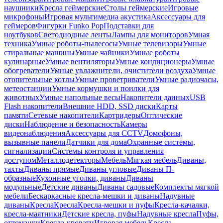
наушники
Кресла геймерские
Столы геймерские
Игровые
микрофоны
Игровая мультимедиа акустика
Аксессуары для
геймеров
Фигурки Funko Pop
Подставки для
ноутбуков
Светодиодные ленты
Лампы для мониторов
Умная
техника
Умные роботы-пылесосы
Умные телевизоры
Умные
стиральные машины
Умные чайники
Умные роботы
кулинарные
Умные вентиляторы
Умные кондиционеры
Умные
обогреватели
Умные увлажнители, очистители воздуха
Умные
отопительные котлы
Умные проветриватели
Умные радиочасы,
метеостанции
Умные кормушки и поилки для
животных
Умные напольные весы
Накопители данных
USB
Flash накопители
Внешние HDD, SSD диски
Карты
памяти
Сетевые накопители
Картридеры
Оптические
диски
Наблюдение и безопасность
Камеры
видеонаблюдения
Аксессуары для CCTV
Домофоны,
вызывные панели
Датчики для дома
Охранные системы,
сигнализации
Системы контроля и управления
доступом
Металлодетекторы
Мебель
Мягкая мебель
Диваны,
тахты
Диваны прямые
Диваны угловые
Диваны П-
образные
Кухонные уголки, диваны
Диваны
модульные
Детские диваны
Диваны садовые
Комплекты мягкой
мебели
Бескаркасные кресла-мешки и диваны
Надувные
диваны
Кресла
Кресла
Кресла-мешки и пуфы
Кресла-качалки,
кресла-маятники
Детские кресла, пуфы
Надувные кресла
Пуфы,
оттоманки
Кресла-кровати
Игровая мебель
Кресла