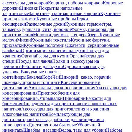
аксессуары для ковров
Коврики, наборы ковриков
Ковровые
дорожки
Циновки
Покрытия напольные
тафтинговые
Защитные, грязезащитные коврики
Кухонные
принадлежности
Кухонные приборы
Терки,
овощерезки
Разделочные доски
Кухонные термометры,
таймеры
Дуршлаги, сита, воронки
Формы, приборы для
приготовления
Молотки для мяса, тендерайзеры
Кухонные
мелочи
Миски
Кухонный текстиль
Кухонные фартуки,
прихватки
Кухонные полотенца
Скатерти, сервировочные
салфетки
Организация хранения на кухне
Посуда для
хранения
Органайзеры для кухни
Органайзеры для
специй
Посуда для ланча
Полки и аксессуары на
рейлинги
Рейлинги для кухни
Одноразовая посуда,
упаковка
Вакуумные пакеты,
контейнеры
Бакалея
Кофе
Чай
Цикорий, какао, горячий
шоколад
Сиропы и топпинги
Консервирование и
дистилляция
Автоклавы для консервирования
Аксессуары для
консервирования
Приспособления для
консервирования
Открывалки
Пивоварни
Емкости для
брожения
Ингредиенты для приготовления алкогольных
напитков
Аксессуары для приготовления и хранения
алкогольных напитков
Комплектующие для
дистилляторов
Прессы, дробилки для виноделия и
пивоварения
Дистилляторы бытовые
Уборочный
инвентарь
Швабры, насадки
Ведра, тазы для уборки
Наборы