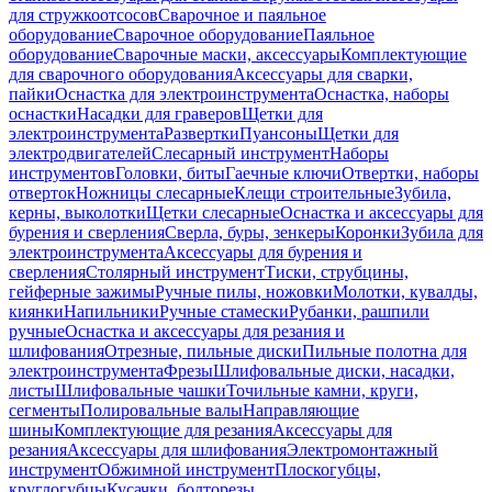
для стружкоотсосов
Сварочное и паяльное
оборудование
Сварочное оборудование
Паяльное
оборудование
Сварочные маски, аксессуары
Комплектующие
для сварочного оборудования
Аксессуары для сварки,
пайки
Оснастка для электроинструмента
Оснастка, наборы
оснастки
Насадки для граверов
Щетки для
электроинструмента
Развертки
Пуансоны
Щетки для
электродвигателей
Слесарный инструмент
Наборы
инструментов
Головки, биты
Гаечные ключи
Отвертки, наборы
отверток
Ножницы слесарные
Клещи строительные
Зубила,
керны, выколотки
Щетки слесарные
Оснастка и аксессуары для
бурения и сверления
Сверла, буры, зенкеры
Коронки
Зубила для
электроинструмента
Аксессуары для бурения и
сверления
Столярный инструмент
Тиски, струбцины,
гейферные зажимы
Ручные пилы, ножовки
Молотки, кувалды,
киянки
Напильники
Ручные стамески
Рубанки, рашпили
ручные
Оснастка и аксессуары для резания и
шлифования
Отрезные, пильные диски
Пильные полотна для
электроинструмента
Фрезы
Шлифовальные диски, насадки,
листы
Шлифовальные чашки
Точильные камни, круги,
сегменты
Полировальные валы
Направляющие
шины
Комплектующие для резания
Аксессуары для
резания
Аксессуары для шлифования
Электромонтажный
инструмент
Обжимной инструмент
Плоскогубцы,
круглогубцы
Кусачки, болторезы,