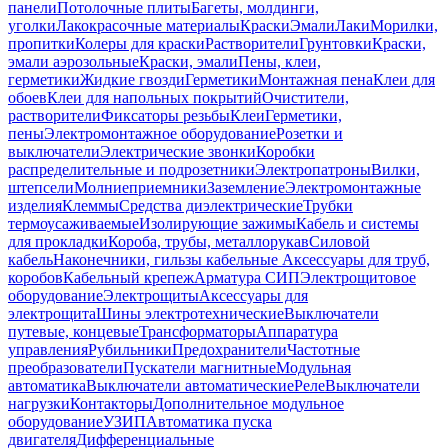
панели
Потолочные плиты
Багеты, молдинги,
уголки
Лакокрасочные материалы
Краски
Эмали
Лаки
Морилки,
пропитки
Колеры для краски
Растворители
Грунтовки
Краски,
эмали аэрозольные
Краски, эмали
Пены, клеи,
герметики
Жидкие гвозди
Герметики
Монтажная пена
Клеи для
обоев
Клеи для напольных покрытий
Очистители,
растворители
Фиксаторы резьбы
Клеи
Герметики,
пены
Электромонтажное оборудование
Розетки и
выключатели
Электрические звонки
Коробки
распределительные и подрозетники
Электропатроны
Вилки,
штепсели
Молниеприемники
Заземление
Электромонтажные
изделия
Клеммы
Средства диэлектрические
Трубки
термоусаживаемые
Изолирующие зажимы
Кабель и системы
для прокладки
Короба, трубы, металлорукав
Силовой
кабель
Наконечники, гильзы кабельные
Аксессуары для труб,
коробов
Кабельный крепеж
Арматура СИП
Электрощитовое
оборудование
Электрощиты
Аксессуары для
электрощита
Шины электротехнические
Выключатели
путевые, концевые
Трансформаторы
Аппаратура
управления
Рубильники
Предохранители
Частотные
преобразователи
Пускатели магнитные
Модульная
автоматика
Выключатели автоматические
Реле
Выключатели
нагрузки
Контакторы
Дополнительное модульное
оборудование
УЗИП
Автоматика пуска
двигателя
Дифференциальные