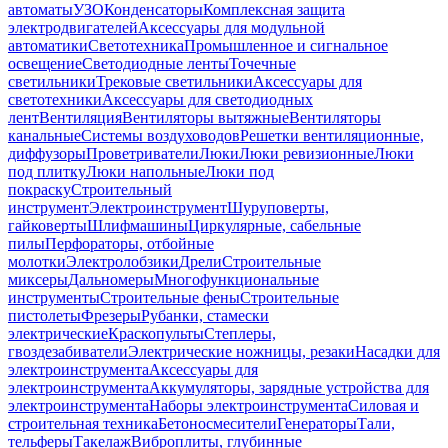
автоматы
УЗО
Конденсаторы
Комплексная защита
электродвигателей
Аксессуары для модульной
автоматики
Светотехника
Промышленное и сигнальное
освещение
Светодиодные ленты
Точечные
светильники
Трековые светильники
Аксессуары для
светотехники
Аксессуары для светодиодных
лент
Вентиляция
Вентиляторы вытяжные
Вентиляторы
канальные
Системы воздуховодов
Решетки вентиляционные,
диффузоры
Проветриватели
Люки
Люки ревизионные
Люки
под плитку
Люки напольные
Люки под
покраску
Строительный
инструмент
Электроинструмент
Шуруповерты,
гайковерты
Шлифмашины
Циркулярные, сабельные
пилы
Перфораторы, отбойные
молотки
Электролобзики
Дрели
Строительные
миксеры
Дальномеры
Многофункциональные
инструменты
Строительные фены
Строительные
пистолеты
Фрезеры
Рубанки, стамески
электрические
Краскопульты
Степлеры,
гвоздезабиватели
Электрические ножницы, резаки
Насадки для
электроинструмента
Аксессуары для
электроинструмента
Аккумуляторы, зарядные устройства для
электроинструмента
Наборы электроинструмента
Силовая и
строительная техника
Бетоносмесители
Генераторы
Тали,
тельферы
Такелаж
Виброплиты, глубинные