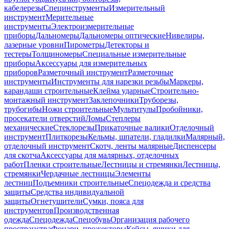
кабелерезы
Специнструменты
Измерительный
инструмент
Мерительные
инструменты
Электроизмерительные
приборы
Дальномеры
Дальномеры оптические
Нивелиры,
лазерные уровни
Пирометры
Детекторы и
тестеры
Толщиномеры
Специальные измерительные
приборы
Аксессуары для измерительных
приборов
Разметочный инструмент
Разметочные
инструменты
Инструменты для нарезки резьбы
Маркеры,
карандаши строительные
Клейма ударные
Строительно-
монтажный инструмент
Заклепочники
Труборезы,
трубогибы
Ножи строительные
Мультитулы
Пробойники,
просекатели отверстий
Ломы
Степлеры
механические
Стеклорезы
Прикаточные валики
Отделочный
инструмент
Плиткорезы
Кельмы, шпатели, гладилки
Малярный,
отделочный инструмент
Скотч, ленты малярные
Диспенсеры
для скотча
Аксессуары для малярных, отделочных
работ
Пленки строительные
Лестницы и стремянки
Лестницы,
стремянки
Чердачные лестницы
Элементы
лестниц
Подъемники строительные
Спецодежда и средства
защиты
Средства индивидуальной
защиты
Огнетушители
Сумки, пояса для
инструментов
Производственная
одежда
Спецодежда
Спецобувь
Организация рабочего
пространства
Фонари, прожекторы
Кейсы, ящики для