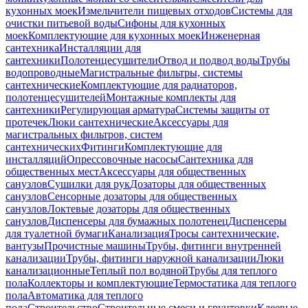
кухонных моек
Измельчители пищевых отходов
Системы для
очистки питьевой воды
Сифоны для кухонных
моек
Комплектующие для кухонных моек
Инженерная
сантехника
Инсталляции для
сантехники
Полотенцесушители
Отвод и подвод воды
Трубы
водопроводные
Магистральные фильтры, системы
сантехнические
Комплектующие для радиаторов,
полотенцесушителей
Монтажные комплекты для
сантехники
Регулирующая арматура
Системы защиты от
протечек
Люки сантехнические
Аксессуары для
магистральных фильтров, систем
сантехнических
Фитинги
Комплектующие для
инсталляций
Опрессовочные насосы
Сантехника для
общественных мест
Аксессуары для общественных
санузлов
Сушилки для рук
Дозаторы для общественных
санузлов
Сенсорные дозаторы для общественных
санузлов
Локтевые дозаторы для общественных
санузлов
Диспенсеры для бумажных полотенец
Диспенсеры
для туалетной бумаги
Канализация
Тросы сантехнические,
вантузы
Прочистные машины
Трубы, фитинги внутренней
канализации
Трубы, фитинги наружной канализации
Люки
канализационные
Теплый пол водяной
Трубы для теплого
пола
Коллекторы и комплектующие
Термостатика для теплого
пола
Автоматика для теплого
пола
Строительство
Строительные смеси и грунтовки
Клеевые