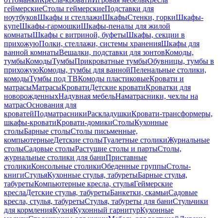
геймерские
Столы геймерские
Подставки для
ноутбуков
Шкафы и стеллажи
Шкафы
Стенки, горки
Шкафы-
купе
Шкафы-гармошки
Шкафы-пеналы для жилой
комнаты
Шкафы с витриной, буфеты
Шкафы, секции в
прихожую
Полки, стеллажи, системы хранения
Шкафы для
ванной комнаты
Вешалки, подставки для зонтов
Комоды,
тумбы
Комоды
Тумбы
Прикроватные тумбы
Обувницы, тумбы в
прихожую
Комоды, тумбы для ванной
Пеленальные столики,
комоды
Тумбы под ТВ
Комоды пластиковые
Кровати и
матрасы
Матрасы
Кровати
Детские кровати
Кроватки для
новорожденных
Надувная мебель
Наматрасники, чехлы на
матрас
Основания для
кроватей
Подматрасники
Раскладушки
Кровати-трансформеры,
шкафы-кровати
Кровати-домики
Столы
Кухонные
столы
Барные столы
Столы письменные,
компьютерные
Детские столы
Туалетные столики
Журнальные
столы
Садовые столы
Растущие столы и парты
Столы,
журнальные столики для бани
Приставные
столики
Консольные столики
Обеденные группы
Столы-
книги
Стулья
Кухонные стулья, табуреты
Барные стулья,
табуреты
Компьютерные кресла, стулья
Геймерские
кресла
Детские стулья, табуреты
Банкетки, скамьи
Садовые
кресла, стулья, табуреты
Стулья, табуреты для бани
Стульчики
для кормления
Кухня
Кухонный гарнитур
Кухонные