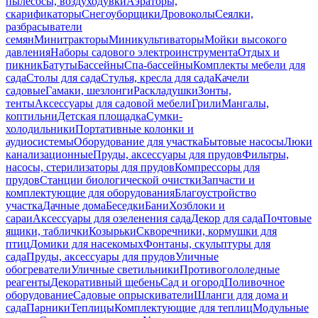
пылесосы, воздуходувки
Аэраторы,
скарификаторы
Снегоуборщики
Дровоколы
Сеялки,
разбрасыватели
семян
Минитракторы
Миникультиваторы
Мойки высокого
давления
Наборы садового электроинструмента
Отдых и
пикник
Батуты
Бассейны
Спа-бассейны
Комплекты мебели для
сада
Столы для сада
Стулья, кресла для сада
Качели
садовые
Гамаки, шезлонги
Раскладушки
Зонты,
тенты
Аксессуары для садовой мебели
Грили
Мангалы,
коптильни
Детская площадка
Сумки-
холодильники
Портативные колонки и
аудиосистемы
Оборудование для участка
Бытовые насосы
Люки
канализационные
Пруды, аксессуары для прудов
Фильтры,
насосы, стерилизаторы для прудов
Компрессоры для
прудов
Станции биологической очистки
Запчасти и
комплектующие для оборудования
Благоустройство
участка
Дачные дома
Беседки
Бани
Хозблоки и
сараи
Аксессуары для озеленения сада
Декор для сада
Почтовые
ящики, таблички
Козырьки
Скворечники, кормушки для
птиц
Домики для насекомых
Фонтаны, скульптуры для
сада
Пруды, аксессуары для прудов
Уличные
обогреватели
Уличные светильники
Противогололедные
реагенты
Декоративный щебень
Сад и огород
Поливочное
оборудование
Садовые опрыскиватели
Шланги для дома и
сада
Парники
Теплицы
Комплектующие для теплиц
Модульные