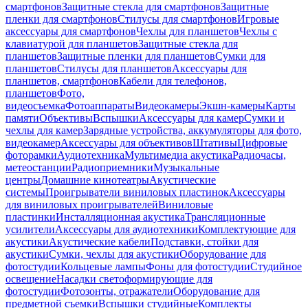
смартфонов
Защитные стекла для смартфонов
Защитные
пленки для смартфонов
Стилусы для смартфонов
Игровые
аксессуары для смартфонов
Чехлы для планшетов
Чехлы с
клавиатурой для планшетов
Защитные стекла для
планшетов
Защитные пленки для планшетов
Сумки для
планшетов
Стилусы для планшетов
Аксессуары для
планшетов, смартфонов
Кабели для телефонов,
планшетов
Фото,
видеосъемка
Фотоаппараты
Видеокамеры
Экшн-камеры
Карты
памяти
Объективы
Вспышки
Аксессуары для камер
Сумки и
чехлы для камер
Зарядные устройства, аккумуляторы для фото,
видеокамер
Аксессуары для объективов
Штативы
Цифровые
фоторамки
Аудиотехника
Мультимедиа акустика
Радиочасы,
метеостанции
Радиоприемники
Музыкальные
центры
Домашние кинотеатры
Акустические
системы
Проигрыватели виниловых пластинок
Аксессуары
для виниловых проигрывателей
Виниловые
пластинки
Инсталляционная акустика
Трансляционные
усилители
Аксессуары для аудиотехники
Комплектующие для
акустики
Акустические кабели
Подставки, стойки для
акустики
Сумки, чехлы для акустики
Оборудование для
фотостудии
Кольцевые лампы
Фоны для фотостудии
Студийное
освещение
Насадки светоформирующие для
фотостудии
Фотозонты, отражатели
Оборудование для
предметной съемки
Вспышки студийные
Комплекты