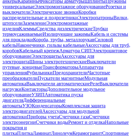
анкеры
Карабины
Фиксаторы арматуры
Шплинты
Пружины
универсальные
Электромонтажное оборудование
Розетки и
выключатели
Электрические звонки
Коробки
распределительные и подрозетники
Электропатроны
Вилки,
штепсели
Заземление
Электромонтажные
изделия
Клеммы
Средства диэлектрические
Трубки
термоусаживаемые
Изолирующие зажимы
Кабель и системы
для прокладки
Короба, трубы, металлорукав
Силовой
кабель
Наконечники, гильзы кабельные
Аксессуары для труб,
коробов
Кабельный крепеж
Арматура СИП
Электрощитовое
оборудование
Электрощиты
Аксессуары для
электрощита
Шины электротехнические
Выключатели
путевые, концевые
Трансформаторы
Аппаратура
управления
Рубильники
Предохранители
Частотные
преобразователи
Пускатели магнитные
Модульная
автоматика
Выключатели автоматические
Реле
Выключатели
нагрузки
Контакторы
Дополнительное модульное
оборудование
УЗИП
Автоматика пуска
двигателя
Дифференциальные
автоматы
УЗО
Конденсаторы
Комплексная защита
электродвигателей
Аксессуары для модульной
автоматики
Приборы учета
Счетчики газа
Счетчики
электроэнергии
Счетчики воды
Ремонт и отделка
Напольные
покрытия и
плитка
Плитка
Ламинат
Линолеум
Керамогранит
Спортивные