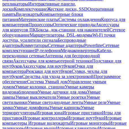
репликаторы
Интерактивные панели,
доски
Комплектующие
Жесткие диски, SSD
Оперативная
память
Видеокарты
Компьютерные блоки
питания
Материнские платы
Системы охлаждения
Корпуса для
компьютеров
Процессоры
Оптические приводы
Аксессуары
для корпусов ПК
Боксы, док-станции для накопителей
Сетевое
оборудование
Маршрутизаторы, DSL-модемы
Wi-Fi точки
доступа, усилители сигнала
Беспроводные
адаптеры
Коммутаторы
Сетевые адаптеры
Powerline
Сетевые
комплектующие
IP-телефония
Медиаконвертеры
Кабели,
переходники сетевые
Антенны для беспроводной
связи
Аксессуары для компьютерной техники
Подставки для
ноутбуков
Аксессуары для ноутбуков
Очки для
компьютера
Рюкзаки для ноутбуков
Сумки, чехлы для
ноутбуков
Средства для ухода за электроникой
Программное
обеспечение
Система Умный дом
Управление умным
домом
Умные колонки, станции
Умные камеры
видеонаблюдения
Умные датчики для дома
Умные
лампы
Умные выключатели
Умные розетки
Умные
светильники
Умные светодиодные ленты
Умные реле
Умные
замки
Умные домофоны
Умные карнизы
Умные
терморегуляторы
Игровая зона
Игровые приставки
Игры для
приставок
Игровые контроллеры
Игровые ноутбуки
Игровые
компьютеры
Игровые видеокарты
Игровые мониторы
Игровые
телевизоры
Игровые мыши
Игровые клавиатуры
Игровые