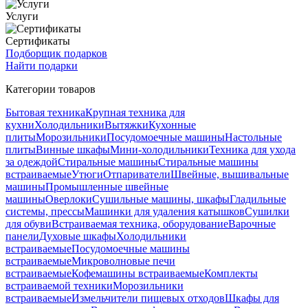
Услуги
Сертификаты
Подборщик подарков
Найти подарки
Категории товаров
Бытовая техника
Крупная техника для
кухни
Холодильники
Вытяжки
Кухонные
плиты
Морозильники
Посудомоечные машины
Настольные
плиты
Винные шкафы
Мини-холодильники
Техника для ухода
за одеждой
Стиральные машины
Стиральные машины
встраиваемые
Утюги
Отпариватели
Швейные, вышивальные
машины
Промышленные швейные
машины
Оверлоки
Сушильные машины, шкафы
Гладильные
системы, прессы
Машинки для удаления катышков
Сушилки
для обуви
Встраиваемая техника, оборудование
Варочные
панели
Духовые шкафы
Холодильники
встраиваемые
Посудомоечные машины
встраиваемые
Микроволновые печи
встраиваемые
Кофемашины встраиваемые
Комплекты
встраиваемой техники
Морозильники
встраиваемые
Измельчители пищевых отходов
Шкафы для