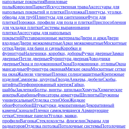
напольные покрытия
Виниловые
полы
Ковролин
Паркет
Искусственная трава
Аксессуары для
напольных покрытий и плитки
Подложка
Плинтусы, уголки,
обводы для труб
Плинтусы для сантехники
Фуги для
плитки
Порожки, профили для пола и плитки
Приспособления
для укладки плитки
Системы выравнивания
плитки
Аксессуары для напольных
покрытий
Реставрационные материалы
Двери и арки
Двери
входные
Двери межкомнатные
Арки межкомнатные
Москитные
сетки
Двери для бани и сауны
Коробки и
фурнитура
Наличники, коробки, доборы
Ручки дверные
Замки
дверные
Петли дверные
Фурнитура дверная
Доводчики
дверные
Окна и подоконники
Окна
Подоконники, отливы
Окна
мансардные
Фурнитура оконная
Мягкие окна
Москитные сетки
на окна
Жалюзи уличные
Пленки солнцезащитные
Крепежные
изделия
Саморезы, шурупы
Гвозди
Анкеры, дюбели
Скобы,
штифты
Перфорированный крепеж
Гайки,
шайбы
Заклепки
Болты, винты, шпильки
Хомуты
Химические
анкеры
Карабины
Фиксаторы арматуры
Шплинты
Пружины
универсальные
Отделка стен
Обои
Жидкие
обои
Фотообои
Штукатурки декоративные
Декоративный
камень
Скинали
Пленки самоклеящиеся
Армирующие
сетки
Стеновые панели
Уголки, маяки,
профили
Вагонка
Стеклохолсты, флизелин
Экраны для
радиаторов
Отделка потолка
Потолочные системы
Потолочные