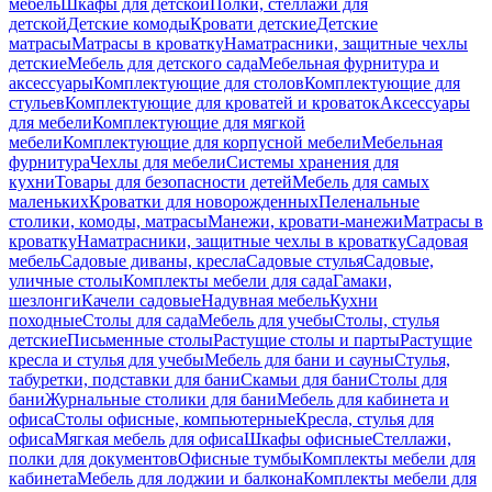
мебель
Шкафы для детской
Полки, стеллажи для
детской
Детские комоды
Кровати детские
Детские
матрасы
Матрасы в кроватку
Наматрасники, защитные чехлы
детские
Мебель для детского сада
Мебельная фурнитура и
аксессуары
Комплектующие для столов
Комплектующие для
стульев
Комплектующие для кроватей и кроваток
Аксессуары
для мебели
Комплектующие для мягкой
мебели
Комплектующие для корпусной мебели
Мебельная
фурнитура
Чехлы для мебели
Системы хранения для
кухни
Товары для безопасности детей
Мебель для самых
маленьких
Кроватки для новорожденных
Пеленальные
столики, комоды, матрасы
Манежи, кровати-манежи
Матрасы в
кроватку
Наматрасники, защитные чехлы в кроватку
Садовая
мебель
Садовые диваны, кресла
Садовые стулья
Садовые,
уличные столы
Комплекты мебели для сада
Гамаки,
шезлонги
Качели садовые
Надувная мебель
Кухни
походные
Столы для сада
Мебель для учебы
Столы, стулья
детские
Письменные столы
Растущие столы и парты
Растущие
кресла и стулья для учебы
Мебель для бани и сауны
Стулья,
табуретки, подставки для бани
Скамьи для бани
Столы для
бани
Журнальные столики для бани
Мебель для кабинета и
офиса
Столы офисные, компьютерные
Кресла, стулья для
офиса
Мягкая мебель для офиса
Шкафы офисные
Стеллажи,
полки для документов
Офисные тумбы
Комплекты мебели для
кабинета
Мебель для лоджии и балкона
Комплекты мебели для