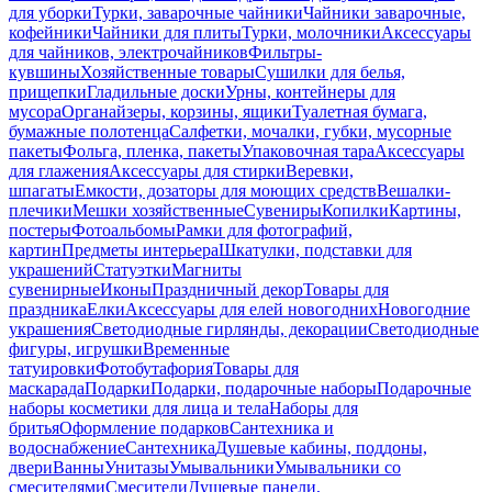
для уборки
Турки, заварочные чайники
Чайники заварочные,
кофейники
Чайники для плиты
Турки, молочники
Аксессуары
для чайников, электрочайников
Фильтры-
кувшины
Хозяйственные товары
Сушилки для белья,
прищепки
Гладильные доски
Урны, контейнеры для
мусора
Органайзеры, корзины, ящики
Туалетная бумага,
бумажные полотенца
Салфетки, мочалки, губки, мусорные
пакеты
Фольга, пленка, пакеты
Упаковочная тара
Аксессуары
для глажения
Аксессуары для стирки
Веревки,
шпагаты
Емкости, дозаторы для моющих средств
Вешалки-
плечики
Мешки хозяйственные
Сувениры
Копилки
Картины,
постеры
Фотоальбомы
Рамки для фотографий,
картин
Предметы интерьера
Шкатулки, подставки для
украшений
Статуэтки
Магниты
сувенирные
Иконы
Праздничный декор
Товары для
праздника
Елки
Аксессуары для елей новогодних
Новогодние
украшения
Светодиодные гирлянды, декорации
Светодиодные
фигуры, игрушки
Временные
татуировки
Фотобутафория
Товары для
маскарада
Подарки
Подарки, подарочные наборы
Подарочные
наборы косметики для лица и тела
Наборы для
бритья
Оформление подарков
Сантехника и
водоснабжение
Сантехника
Душевые кабины, поддоны,
двери
Ванны
Унитазы
Умывальники
Умывальники со
смесителями
Смесители
Душевые панели,