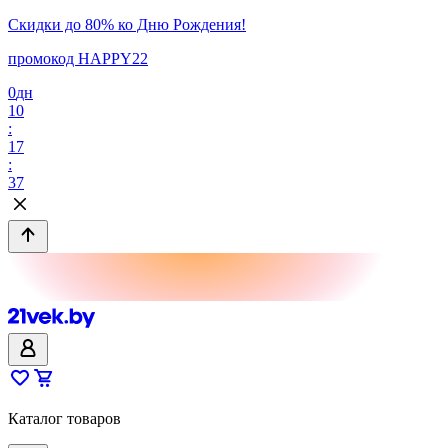
Скидки до 80% ко Дню Рождения!
промокод HAPPY22
0
дн
10
:
17
:
37
Каталог товаров