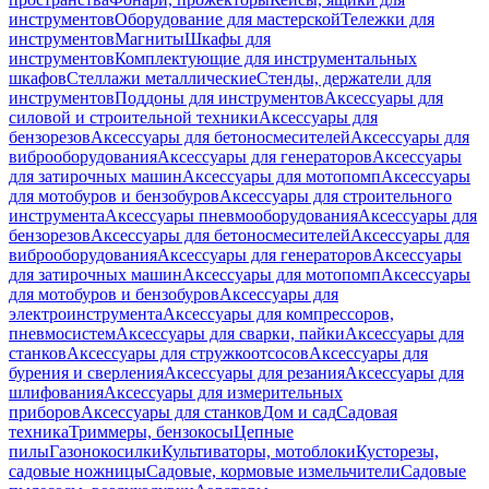
инструментов
Оборудование для мастерской
Тележки для
инструментов
Магниты
Шкафы для
инструментов
Комплектующие для инструментальных
шкафов
Стеллажи металлические
Стенды, держатели для
инструментов
Поддоны для инструментов
Аксессуары для
силовой и строительной техники
Аксессуары для
бензорезов
Аксессуары для бетоносмесителей
Аксессуары для
виброоборудования
Аксессуары для генераторов
Аксессуары
для затирочных машин
Аксессуары для мотопомп
Аксессуары
для мотобуров и бензобуров
Аксессуары для строительного
инструмента
Аксессуары пневмооборудования
Аксессуары для
бензорезов
Аксессуары для бетоносмесителей
Аксессуары для
виброоборудования
Аксессуары для генераторов
Аксессуары
для затирочных машин
Аксессуары для мотопомп
Аксессуары
для мотобуров и бензобуров
Аксессуары для
электроинструмента
Аксессуары для компрессоров,
пневмосистем
Аксессуары для сварки, пайки
Аксессуары для
станков
Аксессуары для стружкоотсосов
Аксессуары для
бурения и сверления
Аксессуары для резания
Аксессуары для
шлифования
Аксессуары для измерительных
приборов
Аксессуары для станков
Дом и сад
Садовая
техника
Триммеры, бензокосы
Цепные
пилы
Газонокосилки
Культиваторы, мотоблоки
Кусторезы,
садовые ножницы
Садовые, кормовые измельчители
Садовые