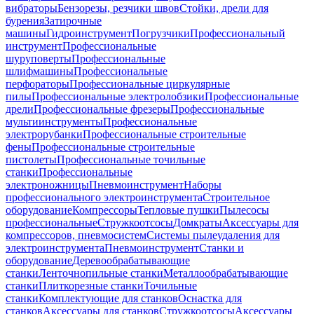
вибраторы
Бензорезы, резчики швов
Стойки, дрели для
бурения
Затирочные
машины
Гидроинструмент
Погрузчики
Профессиональный
инструмент
Профессиональные
шуруповерты
Профессиональные
шлифмашины
Профессиональные
перфораторы
Профессиональные циркулярные
пилы
Профессиональные электролобзики
Профессиональные
дрели
Профессиональные фрезеры
Профессиональные
мультиинструменты
Профессиональные
электрорубанки
Профессиональные строительные
фены
Профессиональные строительные
пистолеты
Профессиональные точильные
станки
Профессиональные
электроножницы
Пневмоинструмент
Наборы
профессионального электроинструмента
Строительное
оборудование
Компрессоры
Тепловые пушки
Пылесосы
профессиональные
Стружкоотсосы
Домкраты
Аксессуары для
компрессоров, пневмосистем
Системы пылеудаления для
электроинструмента
Пневмоинструмент
Станки и
оборудование
Деревообрабатывающие
станки
Ленточнопильные станки
Металлообрабатывающие
станки
Плиткорезные станки
Точильные
станки
Комплектующие для станков
Оснастка для
станков
Аксессуары для станков
Стружкоотсосы
Аксессуары