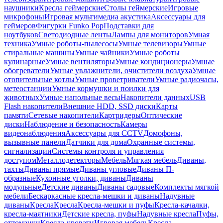
наушники
Кресла геймерские
Столы геймерские
Игровые
микрофоны
Игровая мультимедиа акустика
Аксессуары для
геймеров
Фигурки Funko Pop
Подставки для
ноутбуков
Светодиодные ленты
Лампы для мониторов
Умная
техника
Умные роботы-пылесосы
Умные телевизоры
Умные
стиральные машины
Умные чайники
Умные роботы
кулинарные
Умные вентиляторы
Умные кондиционеры
Умные
обогреватели
Умные увлажнители, очистители воздуха
Умные
отопительные котлы
Умные проветриватели
Умные радиочасы,
метеостанции
Умные кормушки и поилки для
животных
Умные напольные весы
Накопители данных
USB
Flash накопители
Внешние HDD, SSD диски
Карты
памяти
Сетевые накопители
Картридеры
Оптические
диски
Наблюдение и безопасность
Камеры
видеонаблюдения
Аксессуары для CCTV
Домофоны,
вызывные панели
Датчики для дома
Охранные системы,
сигнализации
Системы контроля и управления
доступом
Металлодетекторы
Мебель
Мягкая мебель
Диваны,
тахты
Диваны прямые
Диваны угловые
Диваны П-
образные
Кухонные уголки, диваны
Диваны
модульные
Детские диваны
Диваны садовые
Комплекты мягкой
мебели
Бескаркасные кресла-мешки и диваны
Надувные
диваны
Кресла
Кресла
Кресла-мешки и пуфы
Кресла-качалки,
кресла-маятники
Детские кресла, пуфы
Надувные кресла
Пуфы,
оттоманки
Кресла-кровати
Игровая мебель
Кресла