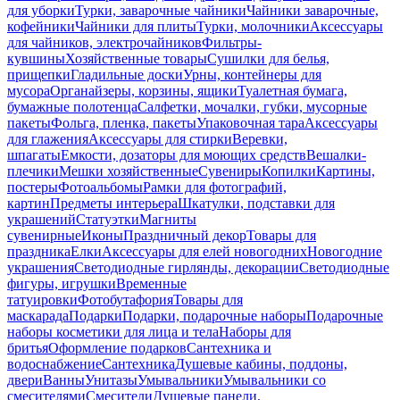
для уборки
Турки, заварочные чайники
Чайники заварочные,
кофейники
Чайники для плиты
Турки, молочники
Аксессуары
для чайников, электрочайников
Фильтры-
кувшины
Хозяйственные товары
Сушилки для белья,
прищепки
Гладильные доски
Урны, контейнеры для
мусора
Органайзеры, корзины, ящики
Туалетная бумага,
бумажные полотенца
Салфетки, мочалки, губки, мусорные
пакеты
Фольга, пленка, пакеты
Упаковочная тара
Аксессуары
для глажения
Аксессуары для стирки
Веревки,
шпагаты
Емкости, дозаторы для моющих средств
Вешалки-
плечики
Мешки хозяйственные
Сувениры
Копилки
Картины,
постеры
Фотоальбомы
Рамки для фотографий,
картин
Предметы интерьера
Шкатулки, подставки для
украшений
Статуэтки
Магниты
сувенирные
Иконы
Праздничный декор
Товары для
праздника
Елки
Аксессуары для елей новогодних
Новогодние
украшения
Светодиодные гирлянды, декорации
Светодиодные
фигуры, игрушки
Временные
татуировки
Фотобутафория
Товары для
маскарада
Подарки
Подарки, подарочные наборы
Подарочные
наборы косметики для лица и тела
Наборы для
бритья
Оформление подарков
Сантехника и
водоснабжение
Сантехника
Душевые кабины, поддоны,
двери
Ванны
Унитазы
Умывальники
Умывальники со
смесителями
Смесители
Душевые панели,