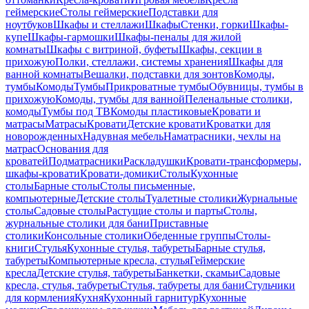
геймерские
Столы геймерские
Подставки для
ноутбуков
Шкафы и стеллажи
Шкафы
Стенки, горки
Шкафы-
купе
Шкафы-гармошки
Шкафы-пеналы для жилой
комнаты
Шкафы с витриной, буфеты
Шкафы, секции в
прихожую
Полки, стеллажи, системы хранения
Шкафы для
ванной комнаты
Вешалки, подставки для зонтов
Комоды,
тумбы
Комоды
Тумбы
Прикроватные тумбы
Обувницы, тумбы в
прихожую
Комоды, тумбы для ванной
Пеленальные столики,
комоды
Тумбы под ТВ
Комоды пластиковые
Кровати и
матрасы
Матрасы
Кровати
Детские кровати
Кроватки для
новорожденных
Надувная мебель
Наматрасники, чехлы на
матрас
Основания для
кроватей
Подматрасники
Раскладушки
Кровати-трансформеры,
шкафы-кровати
Кровати-домики
Столы
Кухонные
столы
Барные столы
Столы письменные,
компьютерные
Детские столы
Туалетные столики
Журнальные
столы
Садовые столы
Растущие столы и парты
Столы,
журнальные столики для бани
Приставные
столики
Консольные столики
Обеденные группы
Столы-
книги
Стулья
Кухонные стулья, табуреты
Барные стулья,
табуреты
Компьютерные кресла, стулья
Геймерские
кресла
Детские стулья, табуреты
Банкетки, скамьи
Садовые
кресла, стулья, табуреты
Стулья, табуреты для бани
Стульчики
для кормления
Кухня
Кухонный гарнитур
Кухонные