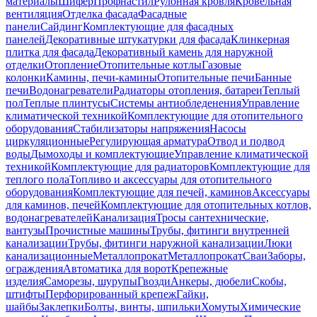
материалы
Шифер
Профнастил
Рулонная кровля
Кровельная
вентиляция
Отделка фасада
Фасадные
панели
Сайдинг
Комплектующие для фасадных
панелей
Декоративные штукатурки для фасада
Клинкерная
плитка для фасада
Декоративный камень для наружной
отделки
Отопление
Отопительные котлы
Газовые
колонки
Камины, печи-камины
Отопительные печи
Банные
печи
Водонагреватели
Радиаторы отопления, батареи
Теплый
пол
Теплые плинтусы
Системы антиобледенения
Управление
климатической техникой
Комплектующие для отопительного
оборудования
Стабилизаторы напряжения
Насосы
циркуляционные
Регулирующая арматура
Отвод и подвод
воды
Дымоходы и комплектующие
Управление климатической
техникой
Комплектующие для радиаторов
Комплектующие для
теплого пола
Топливо и аксессуары для отопительного
оборудования
Комплектующие для печей, каминов
Аксессуары
для каминов, печей
Комплектующие для отопительных котлов,
водонагревателей
Канализация
Тросы сантехнические,
вантузы
Прочистные машины
Трубы, фитинги внутренней
канализации
Трубы, фитинги наружной канализации
Люки
канализационные
Металлопрокат
Металлопрокат
Сваи
Заборы,
ограждения
Автоматика для ворот
Крепежные
изделия
Саморезы, шурупы
Гвозди
Анкеры, дюбели
Скобы,
штифты
Перфорированный крепеж
Гайки,
шайбы
Заклепки
Болты, винты, шпильки
Хомуты
Химические