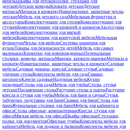
мебель
Шкафы для детской
Полки, стеллажи для
детской
Детские комоды
Кровати детские
Детские
матрасы
Матрасы в кроватку
Наматрасники, защитные чехлы
детские
Мебель для детского сада
Мебельная фурнитура и
аксессуары
Комплектующие для столов
Комплектующие для
стульев
Комплектующие для кроватей и кроваток
Аксессуары
для мебели
Комплектующие для мягкой
мебели
Комплектующие для корпусной мебели
Мебельная
фурнитура
Чехлы для мебели
Системы хранения для
кухни
Товары для безопасности детей
Мебель для самых
маленьких
Кроватки для новорожденных
Пеленальные
столики, комоды, матрасы
Манежи, кровати-манежи
Матрасы в
кроватку
Наматрасники, защитные чехлы в кроватку
Садовая
мебель
Садовые диваны, кресла
Садовые стулья
Садовые,
уличные столы
Комплекты мебели для сада
Гамаки,
шезлонги
Качели садовые
Надувная мебель
Кухни
походные
Столы для сада
Мебель для учебы
Столы, стулья
детские
Письменные столы
Растущие столы и парты
Растущие
кресла и стулья для учебы
Мебель для бани и сауны
Стулья,
табуретки, подставки для бани
Скамьи для бани
Столы для
бани
Журнальные столики для бани
Мебель для кабинета и
офиса
Столы офисные, компьютерные
Кресла, стулья для
офиса
Мягкая мебель для офиса
Шкафы офисные
Стеллажи,
полки для документов
Офисные тумбы
Комплекты мебели для
кабинета
Мебель для лоджии и балкона
Комплекты мебели для