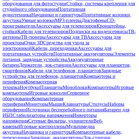
оборудования для фотостудии
Стойки, системы крепления для
студийного оборудования
Портативная
аудиотехника
Наушники и гарнитуры
Портативные колонки,
акустика
Умные колонки
MP3-плееры
Диктофоны
CD-
проигрыватели
Аксессуары для телевизоров
Кронштейны,
стойки
Кабели для телевизоров
Подписки на видеосервисы
ТВ-
антенны
ТВ-тюнеры
Аксессуары для ТВ
Аксессуары для
проектора
Очки 3D
Средства для ухода за
электроникой
Кабели, переходники
Аксессуары для
портативных устройств
Портативные аккумуляторы
Элементы
питания, зарядные устройства
Аккумуляторные
батареи
Держатели, док-станции
Аксессуары для планшетов,
смартфонов
Кабели для телефонов, планшетов
Зарядные
устройства для телефонов, планшетов
Компьютеры и
периферия
Компьютерная
техника
Ноутбуки
Планшеты
Моноблоки
Компьютеры
Игровые
компьютеры
Игровые консоли
Серверное
оборудование
Компьютерная
периферия
Мониторы
Мыши
Клавиатуры
Стилусы
Наборы
периферии
Источники бесперебойного питания
Батареи для
ИБП
Стабилизаторы напряжения
Инверторы
напряжения
Сетевые фильтры, удлинители
Веб-
камеры
Игровые контроллеры
Мультимедиа
акустика
Наушники и гарнитуры
Компьютерные кабели,
переходники
Зарядные, аккумуляторы
Док-станции,