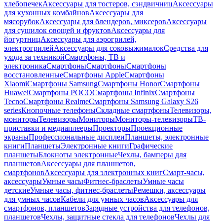
хлебопечек
Аксессуары для тостеров, сэндвичниц
Аксессуары
для кухонных комбайнов
Аксессуары для
мясорубок
Аксессуары для блендеров, миксеров
Аксессуары
для сушилок овощей и фруктов
Аксессуары для
йогуртниц
Аксессуары для аэрогрилей,
электрогрилей
Аксессуары для соковыжималок
Средства для
ухода за техникой
Смартфоны, ТВ и
электроника
Смартфоны
Смартфоны
Смартфоны
восстановленные
Смартфоны Apple
Смартфоны
Xiaomi
Смартфоны Samsung
Смартфоны Honor
Смартфоны
Huawei
Смартфоны POCO
Смартфоны Infinix
Смартфоны
Tecno
Смартфоны Realme
Смартфоны Samsung Galaxy S26
series
Кнопочные телефоны
Складные смартфоны
Телевизоры,
мониторы
Телевизоры
Мониторы
Мониторы-телевизоры
ТВ-
приставки и медиаплееры
Проекторы
Проекционные
экраны
Профессиональные дисплеи
Планшеты, электронные
книги
Планшеты
Электронные книги
Графические
планшеты
Блокноты электронные
Чехлы, бамперы для
планшетов
Аксессуары для планшетов,
смартфонов
Аксессуары для электронных книг
Смарт-часы,
аксессуары
Умные часы
Фитнес-браслеты
Умные часы
детские
Умные часы, фитнес-браслеты
Ремешки, аксессуары
для умных часов
Кабели для умных часов
Аксессуары для
смартфонов, планшетов
Зарядные устройства для телефонов,
планшетов
Чехлы, защитные стекла для телефонов
Чехлы для