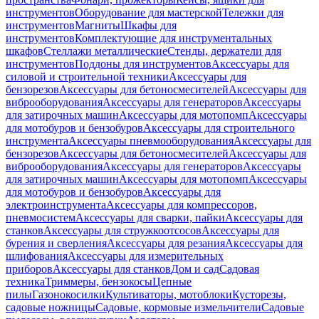
инструментов
Оборудование для мастерской
Тележки для
инструментов
Магниты
Шкафы для
инструментов
Комплектующие для инструментальных
шкафов
Стеллажи металлические
Стенды, держатели для
инструментов
Поддоны для инструментов
Аксессуары для
силовой и строительной техники
Аксессуары для
бензорезов
Аксессуары для бетоносмесителей
Аксессуары для
виброоборудования
Аксессуары для генераторов
Аксессуары
для затирочных машин
Аксессуары для мотопомп
Аксессуары
для мотобуров и бензобуров
Аксессуары для строительного
инструмента
Аксессуары пневмооборудования
Аксессуары для
бензорезов
Аксессуары для бетоносмесителей
Аксессуары для
виброоборудования
Аксессуары для генераторов
Аксессуары
для затирочных машин
Аксессуары для мотопомп
Аксессуары
для мотобуров и бензобуров
Аксессуары для
электроинструмента
Аксессуары для компрессоров,
пневмосистем
Аксессуары для сварки, пайки
Аксессуары для
станков
Аксессуары для стружкоотсосов
Аксессуары для
бурения и сверления
Аксессуары для резания
Аксессуары для
шлифования
Аксессуары для измерительных
приборов
Аксессуары для станков
Дом и сад
Садовая
техника
Триммеры, бензокосы
Цепные
пилы
Газонокосилки
Культиваторы, мотоблоки
Кусторезы,
садовые ножницы
Садовые, кормовые измельчители
Садовые