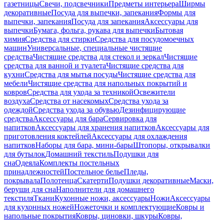
газетницы
Свечи, подсвечники
Предметы интерьера
Ширмы
декоративные
Посуда для выпечки, запекания
Формы для
выпечки, запекания
Посуда для запекания
Аксессуары для
выпечки
Бумага, фольга, рукава для выпечки
Бытовая
химия
Средства для стирки
Средства для посудомоечных
машин
Универсальные, специальные чистящие
средства
Чистящие средства для стекол и зеркал
Чистящие
средства для ванной и туалета
Чистящие средства для
кухни
Средства для мытья посуды
Чистящие средства для
мебели
Чистящие средства для напольных покрытий и
ковров
Средства для ухода за техникой
Освежители
воздуха
Средства от насекомых
Средства ухода за
одеждой
Средства ухода за обувью
Дезинфицирующие
средства
Аксессуары для бара
Сервировка для
напитков
Аксессуары для хранения напитков
Аксессуары для
приготовления коктейлей
Аксессуары для охлаждения
напитков
Наборы для бара, мини-бары
Штопоры, открывалки
для бутылок
Домашний текстиль
Подушки для
сна
Одеяла
Комплекты постельных
принадлежностей
Постельное белье
Пледы,
покрывала
Полотенца
Скатерти
Подушки декоративные
Маски,
беруши для сна
Наполнители для домашнего
текстиля
Ткани
Кухонные ножи, аксессуары
Ножи
Аксессуары
для кухонных ножей
Ножеточки и комплектующие
Ковры и
напольные покрытия
Ковры, циновки, шкуры
Ковры,