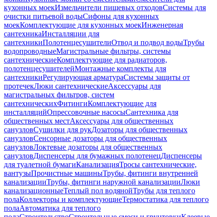
кухонных моек
Измельчители пищевых отходов
Системы для
очистки питьевой воды
Сифоны для кухонных
моек
Комплектующие для кухонных моек
Инженерная
сантехника
Инсталляции для
сантехники
Полотенцесушители
Отвод и подвод воды
Трубы
водопроводные
Магистральные фильтры, системы
сантехнические
Комплектующие для радиаторов,
полотенцесушителей
Монтажные комплекты для
сантехники
Регулирующая арматура
Системы защиты от
протечек
Люки сантехнические
Аксессуары для
магистральных фильтров, систем
сантехнических
Фитинги
Комплектующие для
инсталляций
Опрессовочные насосы
Сантехника для
общественных мест
Аксессуары для общественных
санузлов
Сушилки для рук
Дозаторы для общественных
санузлов
Сенсорные дозаторы для общественных
санузлов
Локтевые дозаторы для общественных
санузлов
Диспенсеры для бумажных полотенец
Диспенсеры
для туалетной бумаги
Канализация
Тросы сантехнические,
вантузы
Прочистные машины
Трубы, фитинги внутренней
канализации
Трубы, фитинги наружной канализации
Люки
канализационные
Теплый пол водяной
Трубы для теплого
пола
Коллекторы и комплектующие
Термостатика для теплого
пола
Автоматика для теплого
пола
Строительство
Строительные смеси и грунтовки
Клеевые