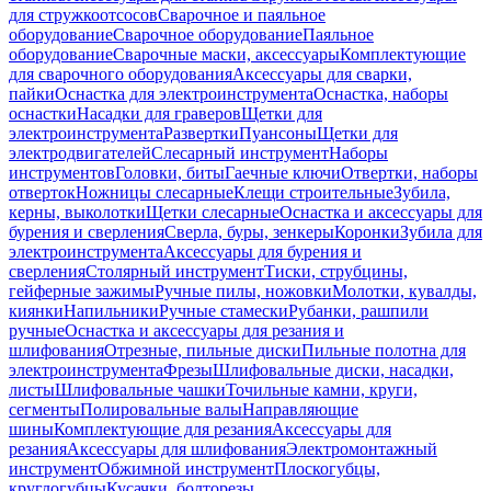
для стружкоотсосов
Сварочное и паяльное
оборудование
Сварочное оборудование
Паяльное
оборудование
Сварочные маски, аксессуары
Комплектующие
для сварочного оборудования
Аксессуары для сварки,
пайки
Оснастка для электроинструмента
Оснастка, наборы
оснастки
Насадки для граверов
Щетки для
электроинструмента
Развертки
Пуансоны
Щетки для
электродвигателей
Слесарный инструмент
Наборы
инструментов
Головки, биты
Гаечные ключи
Отвертки, наборы
отверток
Ножницы слесарные
Клещи строительные
Зубила,
керны, выколотки
Щетки слесарные
Оснастка и аксессуары для
бурения и сверления
Сверла, буры, зенкеры
Коронки
Зубила для
электроинструмента
Аксессуары для бурения и
сверления
Столярный инструмент
Тиски, струбцины,
гейферные зажимы
Ручные пилы, ножовки
Молотки, кувалды,
киянки
Напильники
Ручные стамески
Рубанки, рашпили
ручные
Оснастка и аксессуары для резания и
шлифования
Отрезные, пильные диски
Пильные полотна для
электроинструмента
Фрезы
Шлифовальные диски, насадки,
листы
Шлифовальные чашки
Точильные камни, круги,
сегменты
Полировальные валы
Направляющие
шины
Комплектующие для резания
Аксессуары для
резания
Аксессуары для шлифования
Электромонтажный
инструмент
Обжимной инструмент
Плоскогубцы,
круглогубцы
Кусачки, болторезы,