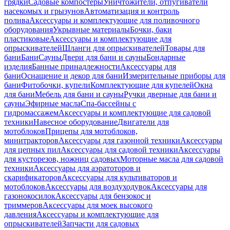
грядки
Садовые компостеры
Уничтожители, отпугиватели
насекомых и грызунов
Автоматизация и контроль
полива
Аксессуары и комплектующие для поливочного
оборудования
Укрывные материалы
Бочки, баки
пластиковые
Аксессуары и комплектующие для
опрыскивателей
Шланги для опрыскивателей
Товары для
бани
Бани
Сауны
Двери для бани и сауны
Бондарные
изделия
Банные принадлежности
Аксессуары для
бани
Оснащение и декор для бани
Измерительные приборы для
бани
Фитобочки, купели
Комплектующие для купелей
Окна
для бани
Мебель для бани и сауны
Ручки дверные для бани и
сауны
Эфирные масла
Спа-бассейны с
гидромассажем
Аксессуары и комплектующие для садовой
техники
Навесное оборудование
Двигатели для
мотоблоков
Прицепы для мотоблоков,
минитракторов
Аксессуары для газонной техники
Аксессуары
для цепных пил
Аксессуары для садовой техники
Аксессуары
для кусторезов, ножниц садовых
Моторные масла для садовой
техники
Аксессуары для аэратоторов и
скарификаторов
Аксессуары для культиваторов и
мотоблоков
Аксессуары для воздуходувок
Аксессуары для
газонокосилок
Аксессуары для бензокос и
триммеров
Аксессуары для моек высокого
давления
Аксессуары и комплектующие для
опрыскивателей
Запчасти для садовых