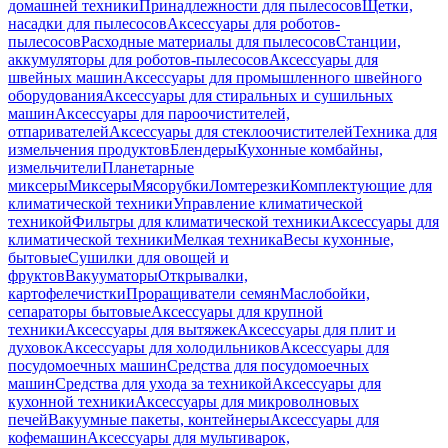
домашней техники
Принадлежности для пылесосов
Щетки,
насадки для пылесосов
Аксессуары для роботов-
пылесосов
Расходные материалы для пылесосов
Станции,
аккумуляторы для роботов-пылесосов
Аксессуары для
швейных машин
Аксессуары для промышленного швейного
оборудования
Аксессуары для стиральных и сушильных
машин
Аксессуары для пароочистителей,
отпаривателей
Аксессуары для стеклоочистителей
Техника для
измельчения продуктов
Блендеры
Кухонные комбайны,
измельчители
Планетарные
миксеры
Миксеры
Мясорубки
Ломтерезки
Комплектующие для
климатической техники
Управление климатической
техникой
Фильтры для климатической техники
Аксессуары для
климатической техники
Мелкая техника
Весы кухонные,
бытовые
Сушилки для овощей и
фруктов
Вакууматоры
Открывалки,
картофелечистки
Проращиватели семян
Маслобойки,
сепараторы бытовые
Аксессуары для крупной
техники
Аксессуары для вытяжек
Аксессуары для плит и
духовок
Аксессуары для холодильников
Аксессуары для
посудомоечных машин
Средства для посудомоечных
машин
Средства для ухода за техникой
Аксессуары для
кухонной техники
Аксессуары для микроволновых
печей
Вакуумные пакеты, контейнеры
Аксессуары для
кофемашин
Аксессуары для мультиварок,