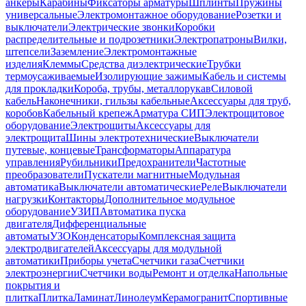
анкеры
Карабины
Фиксаторы арматуры
Шплинты
Пружины
универсальные
Электромонтажное оборудование
Розетки и
выключатели
Электрические звонки
Коробки
распределительные и подрозетники
Электропатроны
Вилки,
штепсели
Заземление
Электромонтажные
изделия
Клеммы
Средства диэлектрические
Трубки
термоусаживаемые
Изолирующие зажимы
Кабель и системы
для прокладки
Короба, трубы, металлорукав
Силовой
кабель
Наконечники, гильзы кабельные
Аксессуары для труб,
коробов
Кабельный крепеж
Арматура СИП
Электрощитовое
оборудование
Электрощиты
Аксессуары для
электрощита
Шины электротехнические
Выключатели
путевые, концевые
Трансформаторы
Аппаратура
управления
Рубильники
Предохранители
Частотные
преобразователи
Пускатели магнитные
Модульная
автоматика
Выключатели автоматические
Реле
Выключатели
нагрузки
Контакторы
Дополнительное модульное
оборудование
УЗИП
Автоматика пуска
двигателя
Дифференциальные
автоматы
УЗО
Конденсаторы
Комплексная защита
электродвигателей
Аксессуары для модульной
автоматики
Приборы учета
Счетчики газа
Счетчики
электроэнергии
Счетчики воды
Ремонт и отделка
Напольные
покрытия и
плитка
Плитка
Ламинат
Линолеум
Керамогранит
Спортивные