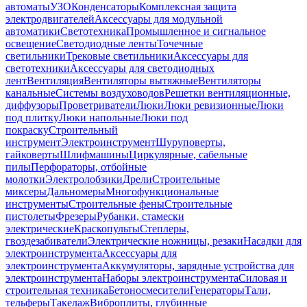
автоматы
УЗО
Конденсаторы
Комплексная защита
электродвигателей
Аксессуары для модульной
автоматики
Светотехника
Промышленное и сигнальное
освещение
Светодиодные ленты
Точечные
светильники
Трековые светильники
Аксессуары для
светотехники
Аксессуары для светодиодных
лент
Вентиляция
Вентиляторы вытяжные
Вентиляторы
канальные
Системы воздуховодов
Решетки вентиляционные,
диффузоры
Проветриватели
Люки
Люки ревизионные
Люки
под плитку
Люки напольные
Люки под
покраску
Строительный
инструмент
Электроинструмент
Шуруповерты,
гайковерты
Шлифмашины
Циркулярные, сабельные
пилы
Перфораторы, отбойные
молотки
Электролобзики
Дрели
Строительные
миксеры
Дальномеры
Многофункциональные
инструменты
Строительные фены
Строительные
пистолеты
Фрезеры
Рубанки, стамески
электрические
Краскопульты
Степлеры,
гвоздезабиватели
Электрические ножницы, резаки
Насадки для
электроинструмента
Аксессуары для
электроинструмента
Аккумуляторы, зарядные устройства для
электроинструмента
Наборы электроинструмента
Силовая и
строительная техника
Бетоносмесители
Генераторы
Тали,
тельферы
Такелаж
Виброплиты, глубинные