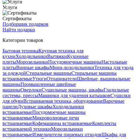
Услуги
Сертификаты
Подборщик подарков
Найти подарки
Категории товаров
Бытовая техника
Крупная техника для
кухни
Холодильники
Вытяжки
Кухонные
плиты
Морозильники
Посудомоечные машины
Настольные
плиты
Винные шкафы
Мини-холодильники
Техника для ухода
за одеждой
Стиральные машины
Стиральные машины
встраиваемые
Утюги
Отпариватели
Швейные, вышивальные
машины
Промышленные швейные
машины
Оверлоки
Сушильные машины, шкафы
Гладильные
системы, прессы
Машинки для удаления катышков
Сушилки
для обуви
Встраиваемая техника, оборудование
Варочные
панели
Духовые шкафы
Холодильники
встраиваемые
Посудомоечные машины
встраиваемые
Микроволновые печи
встраиваемые
Кофемашины встраиваемые
Комплекты
встраиваемой техники
Морозильники
встраиваемые
Измельчители пищевых отходов
Шкафы для