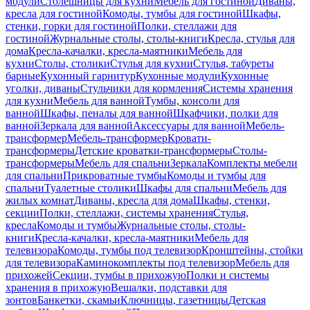
модули
Столешницы для кухни
Мебель для гостиной
Диваны,
кресла для гостиной
Комоды, тумбы для гостиной
Шкафы,
стенки, горки для гостиной
Полки, стеллажи для
гостиной
Журнальные столы, столы-книги
Кресла, стулья для
дома
Кресла-качалки, кресла-маятники
Мебель для
кухни
Столы, столики
Стулья для кухни
Стулья, табуреты
барные
Кухонный гарнитур
Кухонные модули
Кухонные
уголки, диваны
Стульчики для кормления
Системы хранения
для кухни
Мебель для ванной
Тумбы, консоли для
ванной
Шкафы, пеналы для ванной
Шкафчики, полки для
ванной
Зеркала для ванной
Аксессуары для ванной
Мебель-
трансформер
Мебель-трансформер
Кровати-
трансформеры
Детские кроватки-трансформеры
Столы-
трансформеры
Мебель для спальни
Зеркала
Комплекты мебели
для спальни
Прикроватные тумбы
Комоды и тумбы для
спальни
Туалетные столики
Шкафы для спальни
Мебель для
жилых комнат
Диваны, кресла для дома
Шкафы, стенки,
секции
Полки, стеллажи, системы хранения
Стулья,
кресла
Комоды и тумбы
Журнальные столы, столы-
книги
Кресла-качалки, кресла-маятники
Мебель для
телевизора
Комоды, тумбы под телевизор
Кронштейны, стойки
для телевизора
Каминокомплекты под телевизор
Мебель для
прихожей
Секции, тумбы в прихожую
Полки и системы
хранения в прихожую
Вешалки, подставки для
зонтов
Банкетки, скамьи
Ключницы, газетницы
Детская