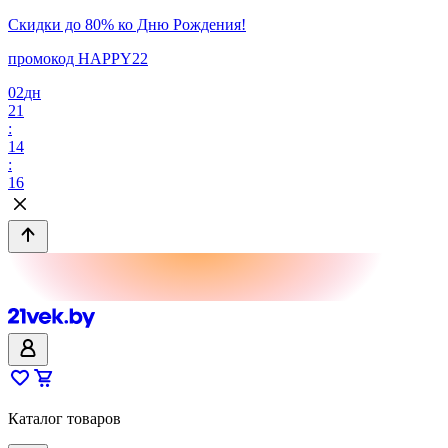
Скидки до 80% ко Дню Рождения!
промокод HAPPY22
02
дн
21
:
14
:
16
Каталог товаров