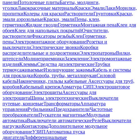
панели
Потолочные плиты
Багеты, молдинги,
уголки
Лакокрасочные материалы
Краски
Эмали
Лаки
Морилки,
пропитки
Колеры для краски
Растворители
Грунтовки
Краски,
эмали аэрозольные
Краски, эмали
Пены, клеи,
герметики
Жидкие гвозди
Герметики
Монтажная пена
Клеи для
обоев
Клеи для напольных покрытий
Очистители,
растворители
Фиксаторы резьбы
Клеи
Герметики,
пены
Электромонтажное оборудование
Розетки и
выключатели
Электрические звонки
Коробки
распределительные и подрозетники
Электропатроны
Вилки,
штепсели
Молниеприемники
Заземление
Электромонтажные
изделия
Клеммы
Средства диэлектрические
Трубки
термоусаживаемые
Изолирующие зажимы
Кабель и системы
для прокладки
Короба, трубы, металлорукав
Силовой
кабель
Наконечники, гильзы кабельные
Аксессуары для труб,
коробов
Кабельный крепеж
Арматура СИП
Электрощитовое
оборудование
Электрощиты
Аксессуары для
электрощита
Шины электротехнические
Выключатели
путевые, концевые
Трансформаторы
Аппаратура
управления
Рубильники
Предохранители
Частотные
преобразователи
Пускатели магнитные
Модульная
автоматика
Выключатели автоматические
Реле
Выключатели
нагрузки
Контакторы
Дополнительное модульное
оборудование
УЗИП
Автоматика пуска
двигателя
Дифференциальные