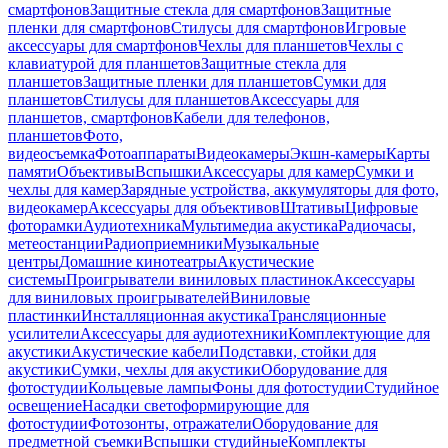
смартфонов
Защитные стекла для смартфонов
Защитные
пленки для смартфонов
Стилусы для смартфонов
Игровые
аксессуары для смартфонов
Чехлы для планшетов
Чехлы с
клавиатурой для планшетов
Защитные стекла для
планшетов
Защитные пленки для планшетов
Сумки для
планшетов
Стилусы для планшетов
Аксессуары для
планшетов, смартфонов
Кабели для телефонов,
планшетов
Фото,
видеосъемка
Фотоаппараты
Видеокамеры
Экшн-камеры
Карты
памяти
Объективы
Вспышки
Аксессуары для камер
Сумки и
чехлы для камер
Зарядные устройства, аккумуляторы для фото,
видеокамер
Аксессуары для объективов
Штативы
Цифровые
фоторамки
Аудиотехника
Мультимедиа акустика
Радиочасы,
метеостанции
Радиоприемники
Музыкальные
центры
Домашние кинотеатры
Акустические
системы
Проигрыватели виниловых пластинок
Аксессуары
для виниловых проигрывателей
Виниловые
пластинки
Инсталляционная акустика
Трансляционные
усилители
Аксессуары для аудиотехники
Комплектующие для
акустики
Акустические кабели
Подставки, стойки для
акустики
Сумки, чехлы для акустики
Оборудование для
фотостудии
Кольцевые лампы
Фоны для фотостудии
Студийное
освещение
Насадки светоформирующие для
фотостудии
Фотозонты, отражатели
Оборудование для
предметной съемки
Вспышки студийные
Комплекты