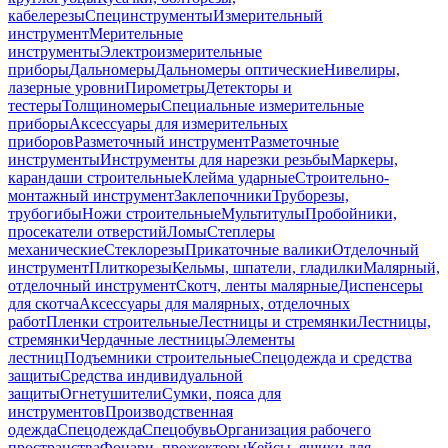
кабелерезы
Специнструменты
Измерительный
инструмент
Мерительные
инструменты
Электроизмерительные
приборы
Дальномеры
Дальномеры оптические
Нивелиры,
лазерные уровни
Пирометры
Детекторы и
тестеры
Толщиномеры
Специальные измерительные
приборы
Аксессуары для измерительных
приборов
Разметочный инструмент
Разметочные
инструменты
Инструменты для нарезки резьбы
Маркеры,
карандаши строительные
Клейма ударные
Строительно-
монтажный инструмент
Заклепочники
Труборезы,
трубогибы
Ножи строительные
Мультитулы
Пробойники,
просекатели отверстий
Ломы
Степлеры
механические
Стеклорезы
Прикаточные валики
Отделочный
инструмент
Плиткорезы
Кельмы, шпатели, гладилки
Малярный,
отделочный инструмент
Скотч, ленты малярные
Диспенсеры
для скотча
Аксессуары для малярных, отделочных
работ
Пленки строительные
Лестницы и стремянки
Лестницы,
стремянки
Чердачные лестницы
Элементы
лестниц
Подъемники строительные
Спецодежда и средства
защиты
Средства индивидуальной
защиты
Огнетушители
Сумки, пояса для
инструментов
Производственная
одежда
Спецодежда
Спецобувь
Организация рабочего
пространства
Фонари, прожекторы
Кейсы, ящики для