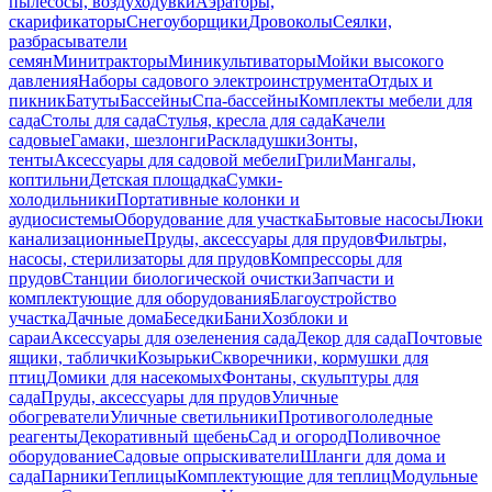
пылесосы, воздуходувки
Аэраторы,
скарификаторы
Снегоуборщики
Дровоколы
Сеялки,
разбрасыватели
семян
Минитракторы
Миникультиваторы
Мойки высокого
давления
Наборы садового электроинструмента
Отдых и
пикник
Батуты
Бассейны
Спа-бассейны
Комплекты мебели для
сада
Столы для сада
Стулья, кресла для сада
Качели
садовые
Гамаки, шезлонги
Раскладушки
Зонты,
тенты
Аксессуары для садовой мебели
Грили
Мангалы,
коптильни
Детская площадка
Сумки-
холодильники
Портативные колонки и
аудиосистемы
Оборудование для участка
Бытовые насосы
Люки
канализационные
Пруды, аксессуары для прудов
Фильтры,
насосы, стерилизаторы для прудов
Компрессоры для
прудов
Станции биологической очистки
Запчасти и
комплектующие для оборудования
Благоустройство
участка
Дачные дома
Беседки
Бани
Хозблоки и
сараи
Аксессуары для озеленения сада
Декор для сада
Почтовые
ящики, таблички
Козырьки
Скворечники, кормушки для
птиц
Домики для насекомых
Фонтаны, скульптуры для
сада
Пруды, аксессуары для прудов
Уличные
обогреватели
Уличные светильники
Противогололедные
реагенты
Декоративный щебень
Сад и огород
Поливочное
оборудование
Садовые опрыскиватели
Шланги для дома и
сада
Парники
Теплицы
Комплектующие для теплиц
Модульные