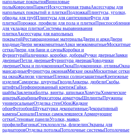
напольные покрытия
Виниловые
полы
Ковролин
Паркет
Искусственная трава
Аксессуары для
напольных покрытий и плитки
Подложка
Плинтусы, уголки,
обводы для труб
Плинтусы для сантехники
Фуги для
плитки
Порожки, профили для пола и плитки
Приспособления
для укладки плитки
Системы выравнивания
плитки
Аксессуары для напольных
покрытий
Реставрационные материалы
Двери и арки
Двери
входные
Двери межкомнатные
Арки межкомнатные
Москитные
сетки
Двери для бани и сауны
Коробки и
фурнитура
Наличники, коробки, доборы
Ручки дверные
Замки
дверные
Петли дверные
Фурнитура дверная
Доводчики
дверные
Окна и подоконники
Окна
Подоконники, отливы
Окна
мансардные
Фурнитура оконная
Мягкие окна
Москитные сетки
на окна
Жалюзи уличные
Пленки солнцезащитные
Крепежные
изделия
Саморезы, шурупы
Гвозди
Анкеры, дюбели
Скобы,
штифты
Перфорированный крепеж
Гайки,
шайбы
Заклепки
Болты, винты, шпильки
Хомуты
Химические
анкеры
Карабины
Фиксаторы арматуры
Шплинты
Пружины
универсальные
Отделка стен
Обои
Жидкие
обои
Фотообои
Штукатурки декоративные
Декоративный
камень
Скинали
Пленки самоклеящиеся
Армирующие
сетки
Стеновые панели
Уголки, маяки,
профили
Вагонка
Стеклохолсты, флизелин
Экраны для
радиаторов
Отделка потолка
Потолочные системы
Потолочные