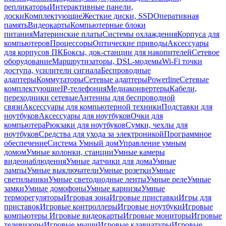
репликаторы
Интерактивные панели,
доски
Комплектующие
Жесткие диски, SSD
Оперативная
память
Видеокарты
Компьютерные блоки
питания
Материнские платы
Системы охлаждения
Корпуса для
компьютеров
Процессоры
Оптические приводы
Аксессуары
для корпусов ПК
Боксы, док-станции для накопителей
Сетевое
оборудование
Маршрутизаторы, DSL-модемы
Wi-Fi точки
доступа, усилители сигнала
Беспроводные
адаптеры
Коммутаторы
Сетевые адаптеры
Powerline
Сетевые
комплектующие
IP-телефония
Медиаконвертеры
Кабели,
переходники сетевые
Антенны для беспроводной
связи
Аксессуары для компьютерной техники
Подставки для
ноутбуков
Аксессуары для ноутбуков
Очки для
компьютера
Рюкзаки для ноутбуков
Сумки, чехлы для
ноутбуков
Средства для ухода за электроникой
Программное
обеспечение
Система Умный дом
Управление умным
домом
Умные колонки, станции
Умные камеры
видеонаблюдения
Умные датчики для дома
Умные
лампы
Умные выключатели
Умные розетки
Умные
светильники
Умные светодиодные ленты
Умные реле
Умные
замки
Умные домофоны
Умные карнизы
Умные
терморегуляторы
Игровая зона
Игровые приставки
Игры для
приставок
Игровые контроллеры
Игровые ноутбуки
Игровые
компьютеры
Игровые видеокарты
Игровые мониторы
Игровые
телевизоры
Игровые мыши
Игровые клавиатуры
Игровые