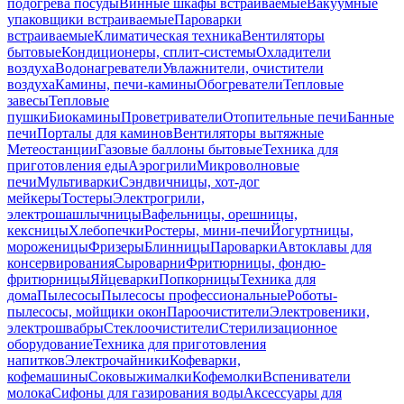
подогрева посуды
Винные шкафы встраиваемые
Вакуумные
упаковщики встраиваемые
Пароварки
встраиваемые
Климатическая техника
Вентиляторы
бытовые
Кондиционеры, сплит-системы
Охладители
воздуха
Водонагреватели
Увлажнители, очистители
воздуха
Камины, печи-камины
Обогреватели
Тепловые
завесы
Тепловые
пушки
Биокамины
Проветриватели
Отопительные печи
Банные
печи
Порталы для каминов
Вентиляторы вытяжные
Метеостанции
Газовые баллоны бытовые
Техника для
приготовления еды
Аэрогрили
Микроволновые
печи
Мультиварки
Сэндвичницы, хот-дог
мейкеры
Тостеры
Электрогрили,
электрошашлычницы
Вафельницы, орешницы,
кексницы
Хлебопечки
Ростеры, мини-печи
Йогуртницы,
мороженицы
Фризеры
Блинницы
Пароварки
Автоклавы для
консервирования
Сыроварни
Фритюрницы, фондю-
фритюрницы
Яйцеварки
Попкорницы
Техника для
дома
Пылесосы
Пылесосы профессиональные
Роботы-
пылесосы, мойщики окон
Пароочистители
Электровеники,
электрошвабры
Стеклоочистители
Стерилизационное
оборудование
Техника для приготовления
напитков
Электрочайники
Кофеварки,
кофемашины
Соковыжималки
Кофемолки
Вспениватели
молока
Сифоны для газирования воды
Аксессуары для