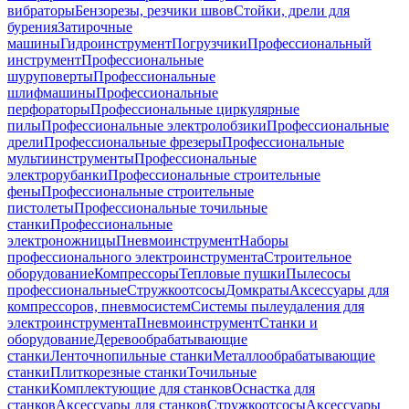
вибраторы
Бензорезы, резчики швов
Стойки, дрели для
бурения
Затирочные
машины
Гидроинструмент
Погрузчики
Профессиональный
инструмент
Профессиональные
шуруповерты
Профессиональные
шлифмашины
Профессиональные
перфораторы
Профессиональные циркулярные
пилы
Профессиональные электролобзики
Профессиональные
дрели
Профессиональные фрезеры
Профессиональные
мультиинструменты
Профессиональные
электрорубанки
Профессиональные строительные
фены
Профессиональные строительные
пистолеты
Профессиональные точильные
станки
Профессиональные
электроножницы
Пневмоинструмент
Наборы
профессионального электроинструмента
Строительное
оборудование
Компрессоры
Тепловые пушки
Пылесосы
профессиональные
Стружкоотсосы
Домкраты
Аксессуары для
компрессоров, пневмосистем
Системы пылеудаления для
электроинструмента
Пневмоинструмент
Станки и
оборудование
Деревообрабатывающие
станки
Ленточнопильные станки
Металлообрабатывающие
станки
Плиткорезные станки
Точильные
станки
Комплектующие для станков
Оснастка для
станков
Аксессуары для станков
Стружкоотсосы
Аксессуары