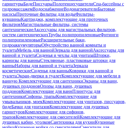
гарнитуры
Биде
Писсуары
Полотенцесушители
Спа-бассейны с
гидромассажем
Водоснабжение
Водонагреватели
Бытовые
насосы
Проточные фильтры для воды
Фильтры-
кувшины
Картриджи, комплектующие для проточных
фильтров
Магистральные фильтры, системы
сантехнические
Аксессуары для магистральных фильтров,
систем сантехнических
Трубы полипропиленовые
Фитинги
полипропиленовые
Расширительные баки,
гидроаккумуляторы
Обустройство ванной комнаты и
туалета
Мебель для ванной
Зеркала для ванной
Аксессуары для
ванной и туалета
Сиденья и чехлы для унитаза
Шторки,
карнизы для ванны
Стеклянные, пластиковые шторки для
ванны
Наборы для ванной и туалета
Зеркала
косметические
Сиденья для ванны
Коврики для ванной и
туалета
Экран-дверки в туалет
Комплектующие для мебели в
ванную
Комплектующие для сантехники
Экраны для ванн,
душевых поддонов
Опоры для ванн, душевых
поддонов
Комплектующие для ванн
Плинтусы для
сантехники
Сифоны, трапы
Комплектующие для
умывальников, моек
Комплектующие для унитазов, писсуаров,
биде
Бачки для унитазов
Комплектующие для душевых
гарнитуров
Комплектующие для сифонов,
трапов
Комплектующие для смесителей
Комплектующие для
душевых кабин, уголков
Сантехника для кухни
Кухонные
мойки
Кухонные мойки со смесителями
Смесители для