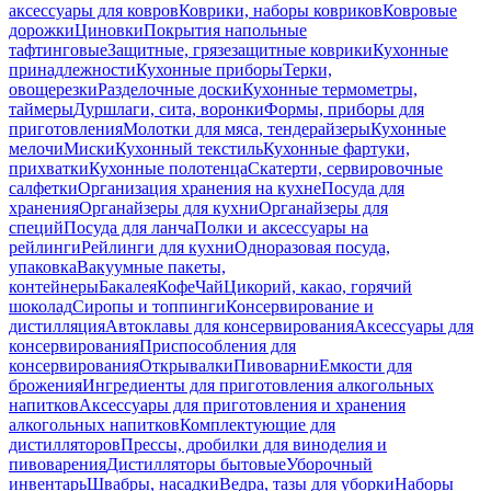
аксессуары для ковров
Коврики, наборы ковриков
Ковровые
дорожки
Циновки
Покрытия напольные
тафтинговые
Защитные, грязезащитные коврики
Кухонные
принадлежности
Кухонные приборы
Терки,
овощерезки
Разделочные доски
Кухонные термометры,
таймеры
Дуршлаги, сита, воронки
Формы, приборы для
приготовления
Молотки для мяса, тендерайзеры
Кухонные
мелочи
Миски
Кухонный текстиль
Кухонные фартуки,
прихватки
Кухонные полотенца
Скатерти, сервировочные
салфетки
Организация хранения на кухне
Посуда для
хранения
Органайзеры для кухни
Органайзеры для
специй
Посуда для ланча
Полки и аксессуары на
рейлинги
Рейлинги для кухни
Одноразовая посуда,
упаковка
Вакуумные пакеты,
контейнеры
Бакалея
Кофе
Чай
Цикорий, какао, горячий
шоколад
Сиропы и топпинги
Консервирование и
дистилляция
Автоклавы для консервирования
Аксессуары для
консервирования
Приспособления для
консервирования
Открывалки
Пивоварни
Емкости для
брожения
Ингредиенты для приготовления алкогольных
напитков
Аксессуары для приготовления и хранения
алкогольных напитков
Комплектующие для
дистилляторов
Прессы, дробилки для виноделия и
пивоварения
Дистилляторы бытовые
Уборочный
инвентарь
Швабры, насадки
Ведра, тазы для уборки
Наборы