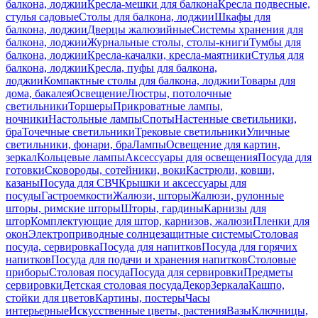
балкона, лоджии
Кресла-мешки для балкона
Кресла подвесные,
стулья садовые
Столы для балкона, лоджии
Шкафы для
балкона, лоджии
Дверцы жалюзийные
Системы хранения для
балкона, лоджии
Журнальные столы, столы-книги
Тумбы для
балкона, лоджии
Кресла-качалки, кресла-маятники
Стулья для
балкона, лоджии
Кресла, пуфы для балкона,
лоджии
Компактные столы для балкона, лоджии
Товары для
дома, бакалея
Освещение
Люстры, потолочные
светильники
Торшеры
Прикроватные лампы,
ночники
Настольные лампы
Споты
Настенные светильники,
бра
Точечные светильники
Трековые светильники
Уличные
светильники, фонари, бра
Лампы
Освещение для картин,
зеркал
Кольцевые лампы
Аксессуары для освещения
Посуда для
готовки
Сковороды, сотейники, воки
Кастрюли, ковши,
казаны
Посуда для СВЧ
Крышки и аксессуары для
посуды
Гастроемкости
Жалюзи, шторы
Жалюзи, рулонные
шторы, римские шторы
Шторы, гардины
Карнизы для
штор
Комплектующие для штор, карнизов, жалюзи
Пленки для
окон
Электроприводные солнцезащитные системы
Столовая
посуда, сервировка
Посуда для напитков
Посуда для горячих
напитков
Посуда для подачи и хранения напитков
Столовые
приборы
Столовая посуда
Посуда для сервировки
Предметы
сервировки
Детская столовая посуда
Декор
Зеркала
Кашпо,
стойки для цветов
Картины, постеры
Часы
интерьерные
Искусственные цветы, растения
Вазы
Ключницы,