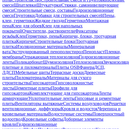
смеси
Шпатлевки
Штукатурки
Стяжки, самонивелирующие
смеси
Строительные смеси, составы
Гидроизоляционные
смеси
Грунтовки
Добавки для строительных смесей
Пены,
клеи, герметики
Жидкие гвозди
Герметики
Монтажная
пена
Клеи для обоев
Клеи для напольных
покрытий
Очистители, растворители
Фиксаторы
резьбы
Клеи
Герметики, пены
Кирпичи, блоки, тротуарная
плитка
Кирпичи
Строительные блоки
Тротуарная
плитка
Изоляционные материалы
Минеральная
вата
Экструдированный пенополистирол
Пенопласт
Пленки,
мембраны
Отражающая теплоизоляция
Гидроизоляционные
ленты
Поликарбонат
Шумоизоляция
Теплоизоляция
Звукоизоляц
плитные и пиломатериалы
Плиты OSB
Фанера
ДСП,
ЛДСП
Мебельные щиты
Террасные доски
Древесные
плиты
Пиломатериалы
Материалы для сухого
строительства
Гипсокартон
Гипсоволокнистые
листы
Цементные плиты
Профили для
гипсокартона
Комплектующие для гипсокартона
Ленты
армирующие
Уплотнительные ленты
Гипсовые и цементные
плиты
Вентиляторы вытяжные
Системы воздуховодов
Решетки
вентиляционные, диффузоры
Кровля и водосток
Черепица и
кровельные материалы
Водосточные системы
Поверхностный
водоотвод
Кровельные софиты
Доборные элементы
кровли
Гидроизоляционные