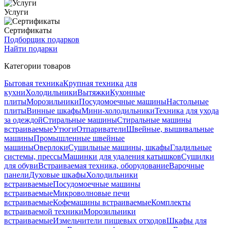
Услуги
Сертификаты
Подборщик подарков
Найти подарки
Категории товаров
Бытовая техника
Крупная техника для
кухни
Холодильники
Вытяжки
Кухонные
плиты
Морозильники
Посудомоечные машины
Настольные
плиты
Винные шкафы
Мини-холодильники
Техника для ухода
за одеждой
Стиральные машины
Стиральные машины
встраиваемые
Утюги
Отпариватели
Швейные, вышивальные
машины
Промышленные швейные
машины
Оверлоки
Сушильные машины, шкафы
Гладильные
системы, прессы
Машинки для удаления катышков
Сушилки
для обуви
Встраиваемая техника, оборудование
Варочные
панели
Духовые шкафы
Холодильники
встраиваемые
Посудомоечные машины
встраиваемые
Микроволновые печи
встраиваемые
Кофемашины встраиваемые
Комплекты
встраиваемой техники
Морозильники
встраиваемые
Измельчители пищевых отходов
Шкафы для