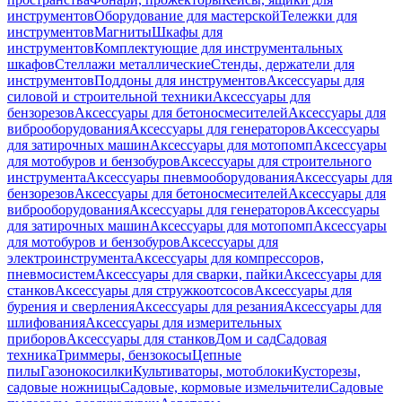
инструментов
Оборудование для мастерской
Тележки для
инструментов
Магниты
Шкафы для
инструментов
Комплектующие для инструментальных
шкафов
Стеллажи металлические
Стенды, держатели для
инструментов
Поддоны для инструментов
Аксессуары для
силовой и строительной техники
Аксессуары для
бензорезов
Аксессуары для бетоносмесителей
Аксессуары для
виброоборудования
Аксессуары для генераторов
Аксессуары
для затирочных машин
Аксессуары для мотопомп
Аксессуары
для мотобуров и бензобуров
Аксессуары для строительного
инструмента
Аксессуары пневмооборудования
Аксессуары для
бензорезов
Аксессуары для бетоносмесителей
Аксессуары для
виброоборудования
Аксессуары для генераторов
Аксессуары
для затирочных машин
Аксессуары для мотопомп
Аксессуары
для мотобуров и бензобуров
Аксессуары для
электроинструмента
Аксессуары для компрессоров,
пневмосистем
Аксессуары для сварки, пайки
Аксессуары для
станков
Аксессуары для стружкоотсосов
Аксессуары для
бурения и сверления
Аксессуары для резания
Аксессуары для
шлифования
Аксессуары для измерительных
приборов
Аксессуары для станков
Дом и сад
Садовая
техника
Триммеры, бензокосы
Цепные
пилы
Газонокосилки
Культиваторы, мотоблоки
Кусторезы,
садовые ножницы
Садовые, кормовые измельчители
Садовые