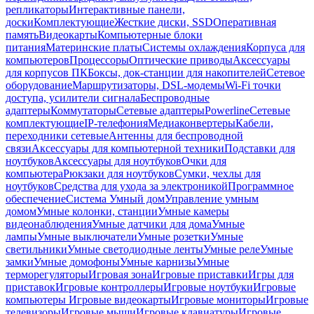
репликаторы
Интерактивные панели,
доски
Комплектующие
Жесткие диски, SSD
Оперативная
память
Видеокарты
Компьютерные блоки
питания
Материнские платы
Системы охлаждения
Корпуса для
компьютеров
Процессоры
Оптические приводы
Аксессуары
для корпусов ПК
Боксы, док-станции для накопителей
Сетевое
оборудование
Маршрутизаторы, DSL-модемы
Wi-Fi точки
доступа, усилители сигнала
Беспроводные
адаптеры
Коммутаторы
Сетевые адаптеры
Powerline
Сетевые
комплектующие
IP-телефония
Медиаконвертеры
Кабели,
переходники сетевые
Антенны для беспроводной
связи
Аксессуары для компьютерной техники
Подставки для
ноутбуков
Аксессуары для ноутбуков
Очки для
компьютера
Рюкзаки для ноутбуков
Сумки, чехлы для
ноутбуков
Средства для ухода за электроникой
Программное
обеспечение
Система Умный дом
Управление умным
домом
Умные колонки, станции
Умные камеры
видеонаблюдения
Умные датчики для дома
Умные
лампы
Умные выключатели
Умные розетки
Умные
светильники
Умные светодиодные ленты
Умные реле
Умные
замки
Умные домофоны
Умные карнизы
Умные
терморегуляторы
Игровая зона
Игровые приставки
Игры для
приставок
Игровые контроллеры
Игровые ноутбуки
Игровые
компьютеры
Игровые видеокарты
Игровые мониторы
Игровые
телевизоры
Игровые мыши
Игровые клавиатуры
Игровые