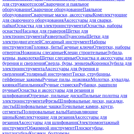
для стружкоотсосов
Сварочное и паяльное
оборудование
Сварочное оборудование
Паяльное
оборудование
Сварочные маски, аксессуары
Комплектующие
для сварочного оборудования
Аксессуары для сварки,
пайки
Оснастка для электроинструмента
Оснастка, наборы
оснастки
Насадки для граверов
Щетки для
электроинструмента
Развертки
Пуансоны
Щетки для
электродвигателей
Слесарный инструмент
Наборы
инструментов
Головки, биты
Гаечные ключи
Отвертки, наборы
отверток
Ножницы слесарные
Клещи строительные
Зубила,
керны, выколотки
Щетки слесарные
Оснастка и аксессуары для
бурения и сверления
Сверла, буры, зенкеры
Коронки
Зубила для
электроинструмента
Аксессуары для бурения и
сверления
Столярный инструмент
Тиски, струбцины,
гейферные зажимы
Ручные пилы, ножовки
Молотки, кувалды,
киянки
Напильники
Ручные стамески
Рубанки, рашпили
ручные
Оснастка и аксессуары для резания и
шлифования
Отрезные, пильные диски
Пильные полотна для
электроинструмента
Фрезы
Шлифовальные диски, насадки,
листы
Шлифовальные чашки
Точильные камни, круги,
сегменты
Полировальные валы
Направляющие
шины
Комплектующие для резания
Аксессуары для
резания
Аксессуары для шлифования
Электромонтажный
инструмент
Обжимной инструмент
Плоскогубцы,
круглогубцы
Кусачки, болторезы,