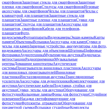
смартфонов
Защитные стекла для смартфонов
Защитные
пленки для смартфонов
Стилусы для смартфонов
Игровые
аксессуары для смартфонов
Чехлы для планшетов
Чехлы с
клавиатурой для планшетов
Защитные стекла для
планшетов
Защитные пленки для планшетов
Сумки для
планшетов
Стилусы для планшетов
Аксессуары для
планшетов, смартфонов
Кабели для телефонов,
планшетов
Фото,
видеосъемка
Фотоаппараты
Видеокамеры
Экшн-камеры
Карты
памяти
Объективы
Вспышки
Аксессуары для камер
Сумки и
чехлы для камер
Зарядные устройства, аккумуляторы для фото,
видеокамер
Аксессуары для объективов
Штативы
Цифровые
фоторамки
Аудиотехника
Мультимедиа акустика
Радиочасы,
метеостанции
Радиоприемники
Музыкальные
центры
Домашние кинотеатры
Акустические
системы
Проигрыватели виниловых пластинок
Аксессуары
для виниловых проигрывателей
Виниловые
пластинки
Инсталляционная акустика
Трансляционные
усилители
Аксессуары для аудиотехники
Комплектующие для
акустики
Акустические кабели
Подставки, стойки для
акустики
Сумки, чехлы для акустики
Оборудование для
фотостудии
Кольцевые лампы
Фоны для фотостудии
Студийное
освещение
Насадки светоформирующие для
фотостудии
Фотозонты, отражатели
Оборудование для
предметной съемки
Вспышки студийные
Комплекты