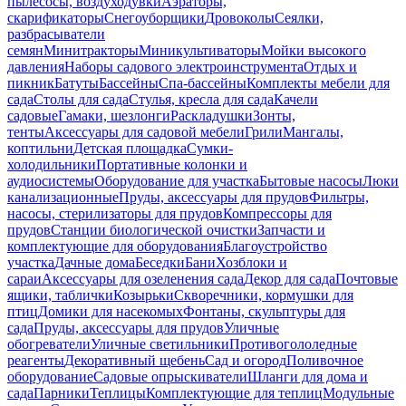
пылесосы, воздуходувки
Аэраторы,
скарификаторы
Снегоуборщики
Дровоколы
Сеялки,
разбрасыватели
семян
Минитракторы
Миникультиваторы
Мойки высокого
давления
Наборы садового электроинструмента
Отдых и
пикник
Батуты
Бассейны
Спа-бассейны
Комплекты мебели для
сада
Столы для сада
Стулья, кресла для сада
Качели
садовые
Гамаки, шезлонги
Раскладушки
Зонты,
тенты
Аксессуары для садовой мебели
Грили
Мангалы,
коптильни
Детская площадка
Сумки-
холодильники
Портативные колонки и
аудиосистемы
Оборудование для участка
Бытовые насосы
Люки
канализационные
Пруды, аксессуары для прудов
Фильтры,
насосы, стерилизаторы для прудов
Компрессоры для
прудов
Станции биологической очистки
Запчасти и
комплектующие для оборудования
Благоустройство
участка
Дачные дома
Беседки
Бани
Хозблоки и
сараи
Аксессуары для озеленения сада
Декор для сада
Почтовые
ящики, таблички
Козырьки
Скворечники, кормушки для
птиц
Домики для насекомых
Фонтаны, скульптуры для
сада
Пруды, аксессуары для прудов
Уличные
обогреватели
Уличные светильники
Противогололедные
реагенты
Декоративный щебень
Сад и огород
Поливочное
оборудование
Садовые опрыскиватели
Шланги для дома и
сада
Парники
Теплицы
Комплектующие для теплиц
Модульные