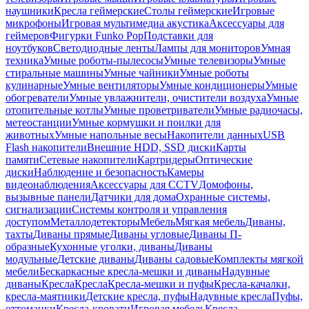
наушники
Кресла геймерские
Столы геймерские
Игровые
микрофоны
Игровая мультимедиа акустика
Аксессуары для
геймеров
Фигурки Funko Pop
Подставки для
ноутбуков
Светодиодные ленты
Лампы для мониторов
Умная
техника
Умные роботы-пылесосы
Умные телевизоры
Умные
стиральные машины
Умные чайники
Умные роботы
кулинарные
Умные вентиляторы
Умные кондиционеры
Умные
обогреватели
Умные увлажнители, очистители воздуха
Умные
отопительные котлы
Умные проветриватели
Умные радиочасы,
метеостанции
Умные кормушки и поилки для
животных
Умные напольные весы
Накопители данных
USB
Flash накопители
Внешние HDD, SSD диски
Карты
памяти
Сетевые накопители
Картридеры
Оптические
диски
Наблюдение и безопасность
Камеры
видеонаблюдения
Аксессуары для CCTV
Домофоны,
вызывные панели
Датчики для дома
Охранные системы,
сигнализации
Системы контроля и управления
доступом
Металлодетекторы
Мебель
Мягкая мебель
Диваны,
тахты
Диваны прямые
Диваны угловые
Диваны П-
образные
Кухонные уголки, диваны
Диваны
модульные
Детские диваны
Диваны садовые
Комплекты мягкой
мебели
Бескаркасные кресла-мешки и диваны
Надувные
диваны
Кресла
Кресла
Кресла-мешки и пуфы
Кресла-качалки,
кресла-маятники
Детские кресла, пуфы
Надувные кресла
Пуфы,
оттоманки
Кресла-кровати
Игровая мебель
Кресла