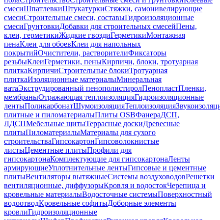
смеси
Шпатлевки
Штукатурки
Стяжки, самонивелирующие
смеси
Строительные смеси, составы
Гидроизоляционные
смеси
Грунтовки
Добавки для строительных смесей
Пены,
клеи, герметики
Жидкие гвозди
Герметики
Монтажная
пена
Клеи для обоев
Клеи для напольных
покрытий
Очистители, растворители
Фиксаторы
резьбы
Клеи
Герметики, пены
Кирпичи, блоки, тротуарная
плитка
Кирпичи
Строительные блоки
Тротуарная
плитка
Изоляционные материалы
Минеральная
вата
Экструдированный пенополистирол
Пенопласт
Пленки,
мембраны
Отражающая теплоизоляция
Гидроизоляционные
ленты
Поликарбонат
Шумоизоляция
Теплоизоляция
Звукоизоляц
плитные и пиломатериалы
Плиты OSB
Фанера
ДСП,
ЛДСП
Мебельные щиты
Террасные доски
Древесные
плиты
Пиломатериалы
Материалы для сухого
строительства
Гипсокартон
Гипсоволокнистые
листы
Цементные плиты
Профили для
гипсокартона
Комплектующие для гипсокартона
Ленты
армирующие
Уплотнительные ленты
Гипсовые и цементные
плиты
Вентиляторы вытяжные
Системы воздуховодов
Решетки
вентиляционные, диффузоры
Кровля и водосток
Черепица и
кровельные материалы
Водосточные системы
Поверхностный
водоотвод
Кровельные софиты
Доборные элементы
кровли
Гидроизоляционные