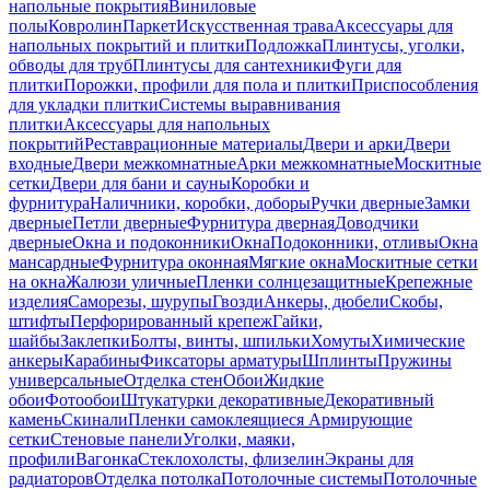
напольные покрытия
Виниловые
полы
Ковролин
Паркет
Искусственная трава
Аксессуары для
напольных покрытий и плитки
Подложка
Плинтусы, уголки,
обводы для труб
Плинтусы для сантехники
Фуги для
плитки
Порожки, профили для пола и плитки
Приспособления
для укладки плитки
Системы выравнивания
плитки
Аксессуары для напольных
покрытий
Реставрационные материалы
Двери и арки
Двери
входные
Двери межкомнатные
Арки межкомнатные
Москитные
сетки
Двери для бани и сауны
Коробки и
фурнитура
Наличники, коробки, доборы
Ручки дверные
Замки
дверные
Петли дверные
Фурнитура дверная
Доводчики
дверные
Окна и подоконники
Окна
Подоконники, отливы
Окна
мансардные
Фурнитура оконная
Мягкие окна
Москитные сетки
на окна
Жалюзи уличные
Пленки солнцезащитные
Крепежные
изделия
Саморезы, шурупы
Гвозди
Анкеры, дюбели
Скобы,
штифты
Перфорированный крепеж
Гайки,
шайбы
Заклепки
Болты, винты, шпильки
Хомуты
Химические
анкеры
Карабины
Фиксаторы арматуры
Шплинты
Пружины
универсальные
Отделка стен
Обои
Жидкие
обои
Фотообои
Штукатурки декоративные
Декоративный
камень
Скинали
Пленки самоклеящиеся
Армирующие
сетки
Стеновые панели
Уголки, маяки,
профили
Вагонка
Стеклохолсты, флизелин
Экраны для
радиаторов
Отделка потолка
Потолочные системы
Потолочные