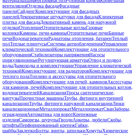
материалы
Шифер
Профнастил
Рулонная кровля
Кровельная
вентиляция
Отделка фасада
Фасадные
панели
Сайдинг
Комплектующие для фасадных
панелей
Декоративные штукатурки для фасада
Клинкерная
плитка для фасада
Декоративный камень для наружной
отделки
Отопление
Отопительные котлы
Газовые
колонки
Камины, печи-камины
Отопительные печи
Банные
печи
Водонагреватели
Радиаторы отопления, батареи
Теплый
пол
Теплые плинтусы
Системы антиобледенения
Управление
климатической техникой
Комплектующие для отопительного
оборудования
Стабилизаторы напряжения
Насосы
циркуляционные
Регулирующая арматура
Отвод и подвод
воды
Дымоходы и комплектующие
Управление климатической
техникой
Комплектующие для радиаторов
Комплектующие для
теплого пола
Топливо и аксессуары для отопительного
оборудования
Комплектующие для печей, каминов
Аксессуары
для каминов, печей
Комплектующие для отопительных котлов,
водонагревателей
Канализация
Тросы сантехнические,
вантузы
Прочистные машины
Трубы, фитинги внутренней
канализации
Трубы, фитинги наружной канализации
Люки
канализационные
Металлопрокат
Металлопрокат
Сваи
Заборы,
ограждения
Автоматика для ворот
Крепежные
изделия
Саморезы, шурупы
Гвозди
Анкеры, дюбели
Скобы,
штифты
Перфорированный крепеж
Гайки,
шайбы
Заклепки
Болты, винты, шпильки
Хомуты
Химические