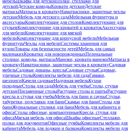
мебель
Шкафы для детской
Полки, стеллажи для
детской
Детские комоды
Кровати детские
Детские
матрасы
Матрасы в кроватку
Наматрасники, защитные чехлы
детские
Мебель для детского сада
Мебельная фурнитура и
аксессуары
Комплектующие для столов
Комплектующие для
стульев
Комплектующие для кроватей и кроваток
Аксессуары
для мебели
Комплектующие для мягкой
мебели
Комплектующие для корпусной мебели
Мебельная
фурнитура
Чехлы для мебели
Системы хранения для
кухни
Товары для безопасности детей
Мебель для самых
маленьких
Кроватки для новорожденных
Пеленальные
столики, комоды, матрасы
Манежи, кровати-манежи
Матрасы в
кроватку
Наматрасники, защитные чехлы в кроватку
Садовая
мебель
Садовые диваны, кресла
Садовые стулья
Садовые,
уличные столы
Комплекты мебели для сада
Гамаки,
шезлонги
Качели садовые
Надувная мебель
Кухни
походные
Столы для сада
Мебель для учебы
Столы, стулья
детские
Письменные столы
Растущие столы и парты
Растущие
кресла и стулья для учебы
Мебель для бани и сауны
Стулья,
табуретки, подставки для бани
Скамьи для бани
Столы для
бани
Журнальные столики для бани
Мебель для кабинета и
офиса
Столы офисные, компьютерные
Кресла, стулья для
офиса
Мягкая мебель для офиса
Шкафы офисные
Стеллажи,
полки для документов
Офисные тумбы
Комплекты мебели для
кабинета
Мебель для лоджии и балкона
Комплекты мебели для