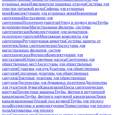
кухонных моек
Измельчители пищевых отходов
Системы для
очистки питьевой воды
Сифоны для кухонных
моек
Комплектующие для кухонных моек
Инженерная
сантехника
Инсталляции для
сантехники
Полотенцесушители
Отвод и подвод воды
Трубы
водопроводные
Магистральные фильтры, системы
сантехнические
Комплектующие для радиаторов,
полотенцесушителей
Монтажные комплекты для
сантехники
Регулирующая арматура
Системы защиты от
протечек
Люки сантехнические
Аксессуары для
магистральных фильтров, систем
сантехнических
Фитинги
Комплектующие для
инсталляций
Опрессовочные насосы
Сантехника для
общественных мест
Аксессуары для общественных
санузлов
Сушилки для рук
Дозаторы для общественных
санузлов
Сенсорные дозаторы для общественных
санузлов
Локтевые дозаторы для общественных
санузлов
Диспенсеры для бумажных полотенец
Диспенсеры
для туалетной бумаги
Канализация
Тросы сантехнические,
вантузы
Прочистные машины
Трубы, фитинги внутренней
канализации
Трубы, фитинги наружной канализации
Люки
канализационные
Теплый пол водяной
Трубы для теплого
пола
Коллекторы и комплектующие
Термостатика для теплого
пола
Автоматика для теплого
пола
Строительство
Строительные смеси и грунтовки
Клеевые