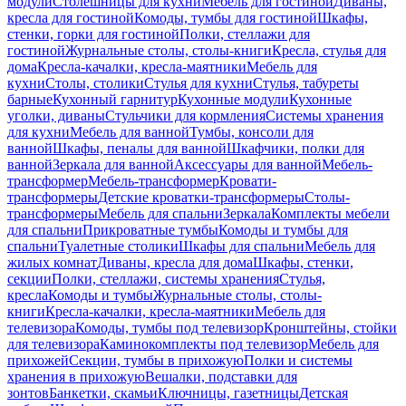
модули
Столешницы для кухни
Мебель для гостиной
Диваны,
кресла для гостиной
Комоды, тумбы для гостиной
Шкафы,
стенки, горки для гостиной
Полки, стеллажи для
гостиной
Журнальные столы, столы-книги
Кресла, стулья для
дома
Кресла-качалки, кресла-маятники
Мебель для
кухни
Столы, столики
Стулья для кухни
Стулья, табуреты
барные
Кухонный гарнитур
Кухонные модули
Кухонные
уголки, диваны
Стульчики для кормления
Системы хранения
для кухни
Мебель для ванной
Тумбы, консоли для
ванной
Шкафы, пеналы для ванной
Шкафчики, полки для
ванной
Зеркала для ванной
Аксессуары для ванной
Мебель-
трансформер
Мебель-трансформер
Кровати-
трансформеры
Детские кроватки-трансформеры
Столы-
трансформеры
Мебель для спальни
Зеркала
Комплекты мебели
для спальни
Прикроватные тумбы
Комоды и тумбы для
спальни
Туалетные столики
Шкафы для спальни
Мебель для
жилых комнат
Диваны, кресла для дома
Шкафы, стенки,
секции
Полки, стеллажи, системы хранения
Стулья,
кресла
Комоды и тумбы
Журнальные столы, столы-
книги
Кресла-качалки, кресла-маятники
Мебель для
телевизора
Комоды, тумбы под телевизор
Кронштейны, стойки
для телевизора
Каминокомплекты под телевизор
Мебель для
прихожей
Секции, тумбы в прихожую
Полки и системы
хранения в прихожую
Вешалки, подставки для
зонтов
Банкетки, скамьи
Ключницы, газетницы
Детская