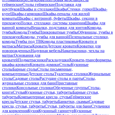
геймерские
Столы геймерские
Подставки для
ноутбуков
Шкафы и стеллажи
Шкафы
Стенки, горки
Шкафы-
купе
Шкафы-гармошки
Шкафы-пеналы для жилой
комнаты
Шкафы с витриной, буфеты
Шкафы, секции в
прихожую
Полки, стеллажи, системы хранения
Шкафы для
ванной комнаты
Вешалки, подставки для зонтов
Комоды,
тумбы
Комоды
Тумбы
Прикроватные тумбы
Обувницы, тумбы в
прихожую
Комоды, тумбы для ванной
Пеленальные столики,
комоды
Тумбы под ТВ
Комоды пластиковые
Кровати и
матрасы
Матрасы
Кровати
Детские кровати
Кроватки для
новорожденных
Надувная мебель
Наматрасники, чехлы на
матрас
Основания для
кроватей
Подматрасники
Раскладушки
Кровати-трансформеры,
шкафы-кровати
Кровати-домики
Столы
Кухонные
столы
Барные столы
Столы письменные,
компьютерные
Детские столы
Туалетные столики
Журнальные
столы
Садовые столы
Растущие столы и парты
Столы,
журнальные столики для бани
Приставные
столики
Консольные столики
Обеденные группы
Столы-
книги
Стулья
Кухонные стулья, табуреты
Барные стулья,
табуреты
Компьютерные кресла, стулья
Геймерские
кресла
Детские стулья, табуреты
Банкетки, скамьи
Садовые
кресла, стулья, табуреты
Стулья, табуреты для бани
Стульчики
для кормления
Кухня
Кухонный гарнитур
Кухонные