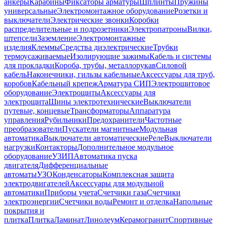
анкеры
Карабины
Фиксаторы арматуры
Шплинты
Пружины
универсальные
Электромонтажное оборудование
Розетки и
выключатели
Электрические звонки
Коробки
распределительные и подрозетники
Электропатроны
Вилки,
штепсели
Заземление
Электромонтажные
изделия
Клеммы
Средства диэлектрические
Трубки
термоусаживаемые
Изолирующие зажимы
Кабель и системы
для прокладки
Короба, трубы, металлорукав
Силовой
кабель
Наконечники, гильзы кабельные
Аксессуары для труб,
коробов
Кабельный крепеж
Арматура СИП
Электрощитовое
оборудование
Электрощиты
Аксессуары для
электрощита
Шины электротехнические
Выключатели
путевые, концевые
Трансформаторы
Аппаратура
управления
Рубильники
Предохранители
Частотные
преобразователи
Пускатели магнитные
Модульная
автоматика
Выключатели автоматические
Реле
Выключатели
нагрузки
Контакторы
Дополнительное модульное
оборудование
УЗИП
Автоматика пуска
двигателя
Дифференциальные
автоматы
УЗО
Конденсаторы
Комплексная защита
электродвигателей
Аксессуары для модульной
автоматики
Приборы учета
Счетчики газа
Счетчики
электроэнергии
Счетчики воды
Ремонт и отделка
Напольные
покрытия и
плитка
Плитка
Ламинат
Линолеум
Керамогранит
Спортивные