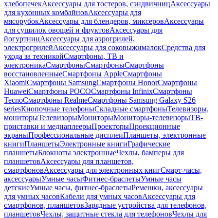
хлебопечек
Аксессуары для тостеров, сэндвичниц
Аксессуары
для кухонных комбайнов
Аксессуары для
мясорубок
Аксессуары для блендеров, миксеров
Аксессуары
для сушилок овощей и фруктов
Аксессуары для
йогуртниц
Аксессуары для аэрогрилей,
электрогрилей
Аксессуары для соковыжималок
Средства для
ухода за техникой
Смартфоны, ТВ и
электроника
Смартфоны
Смартфоны
Смартфоны
восстановленные
Смартфоны Apple
Смартфоны
Xiaomi
Смартфоны Samsung
Смартфоны Honor
Смартфоны
Huawei
Смартфоны POCO
Смартфоны Infinix
Смартфоны
Tecno
Смартфоны Realme
Смартфоны Samsung Galaxy S26
series
Кнопочные телефоны
Складные смартфоны
Телевизоры,
мониторы
Телевизоры
Мониторы
Мониторы-телевизоры
ТВ-
приставки и медиаплееры
Проекторы
Проекционные
экраны
Профессиональные дисплеи
Планшеты, электронные
книги
Планшеты
Электронные книги
Графические
планшеты
Блокноты электронные
Чехлы, бамперы для
планшетов
Аксессуары для планшетов,
смартфонов
Аксессуары для электронных книг
Смарт-часы,
аксессуары
Умные часы
Фитнес-браслеты
Умные часы
детские
Умные часы, фитнес-браслеты
Ремешки, аксессуары
для умных часов
Кабели для умных часов
Аксессуары для
смартфонов, планшетов
Зарядные устройства для телефонов,
планшетов
Чехлы, защитные стекла для телефонов
Чехлы для