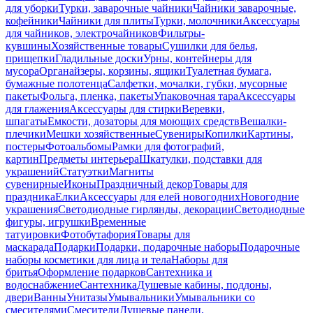
для уборки
Турки, заварочные чайники
Чайники заварочные,
кофейники
Чайники для плиты
Турки, молочники
Аксессуары
для чайников, электрочайников
Фильтры-
кувшины
Хозяйственные товары
Сушилки для белья,
прищепки
Гладильные доски
Урны, контейнеры для
мусора
Органайзеры, корзины, ящики
Туалетная бумага,
бумажные полотенца
Салфетки, мочалки, губки, мусорные
пакеты
Фольга, пленка, пакеты
Упаковочная тара
Аксессуары
для глажения
Аксессуары для стирки
Веревки,
шпагаты
Емкости, дозаторы для моющих средств
Вешалки-
плечики
Мешки хозяйственные
Сувениры
Копилки
Картины,
постеры
Фотоальбомы
Рамки для фотографий,
картин
Предметы интерьера
Шкатулки, подставки для
украшений
Статуэтки
Магниты
сувенирные
Иконы
Праздничный декор
Товары для
праздника
Елки
Аксессуары для елей новогодних
Новогодние
украшения
Светодиодные гирлянды, декорации
Светодиодные
фигуры, игрушки
Временные
татуировки
Фотобутафория
Товары для
маскарада
Подарки
Подарки, подарочные наборы
Подарочные
наборы косметики для лица и тела
Наборы для
бритья
Оформление подарков
Сантехника и
водоснабжение
Сантехника
Душевые кабины, поддоны,
двери
Ванны
Унитазы
Умывальники
Умывальники со
смесителями
Смесители
Душевые панели,