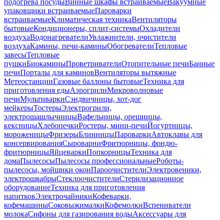
подогрева посуды
Винные шкафы встраиваемые
Вакуумные
упаковщики встраиваемые
Пароварки
встраиваемые
Климатическая техника
Вентиляторы
бытовые
Кондиционеры, сплит-системы
Охладители
воздуха
Водонагреватели
Увлажнители, очистители
воздуха
Камины, печи-камины
Обогреватели
Тепловые
завесы
Тепловые
пушки
Биокамины
Проветриватели
Отопительные печи
Банные
печи
Порталы для каминов
Вентиляторы вытяжные
Метеостанции
Газовые баллоны бытовые
Техника для
приготовления еды
Аэрогрили
Микроволновые
печи
Мультиварки
Сэндвичницы, хот-дог
мейкеры
Тостеры
Электрогрили,
электрошашлычницы
Вафельницы, орешницы,
кексницы
Хлебопечки
Ростеры, мини-печи
Йогуртницы,
мороженицы
Фризеры
Блинницы
Пароварки
Автоклавы для
консервирования
Сыроварни
Фритюрницы, фондю-
фритюрницы
Яйцеварки
Попкорницы
Техника для
дома
Пылесосы
Пылесосы профессиональные
Роботы-
пылесосы, мойщики окон
Пароочистители
Электровеники,
электрошвабры
Стеклоочистители
Стерилизационное
оборудование
Техника для приготовления
напитков
Электрочайники
Кофеварки,
кофемашины
Соковыжималки
Кофемолки
Вспениватели
молока
Сифоны для газирования воды
Аксессуары для