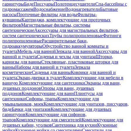
гарнитуры
Биде
Писсуары
Полотенцесушители
Спа-бассейны с
гидромассажем
Водоснабжение
Водонагреватели
Бытовые
насосы
Проточные фильтры для воды
Фильтры-
кувшины
Картриджи, комплектующие для проточных
фильтров
Магистральные фильтры, системы
сантехнические
Аксессуары для магистральных фильтров,
систем сантехнических
Трубы полипропиленовые
Фитинги
полипропиленовые
Расширительные баки,
гидроаккумуляторы
Обустройство ванной комнаты и
туалета
Мебель для ванной
Зеркала для ванной
Аксессуары для
ванной и туалета
Сиденья и чехлы для унитаза
Шторки,
карнизы для ванны
Стеклянные, пластиковые шторки для
ванны
Наборы для ванной и туалета
Зеркала
косметические
Сиденья для ванны
Коврики для ванной и
туалета
Экран-дверки в туалет
Комплектующие для мебели в
ванную
Комплектующие для сантехники
Экраны для ванн,
душевых поддонов
Опоры для ванн, душевых
поддонов
Комплектующие для ванн
Плинтусы для
сантехники
Сифоны, трапы
Комплектующие для
умывальников, моек
Комплектующие для унитазов, писсуаров,
биде
Бачки для унитазов
Комплектующие для душевых
гарнитуров
Комплектующие для сифонов,
трапов
Комплектующие для смесителей
Комплектующие для
душевых кабин, уголков
Сантехника для кухни
Кухонные
мойки
Кухонные мойки со смесителями
Смесители для