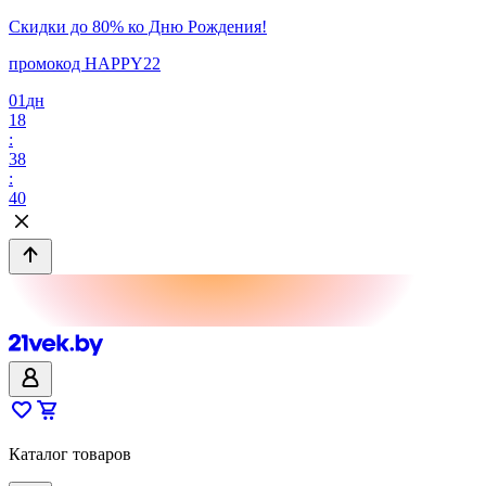
Скидки до 80% ко Дню Рождения!
промокод HAPPY22
01
дн
18
:
38
:
40
Каталог товаров