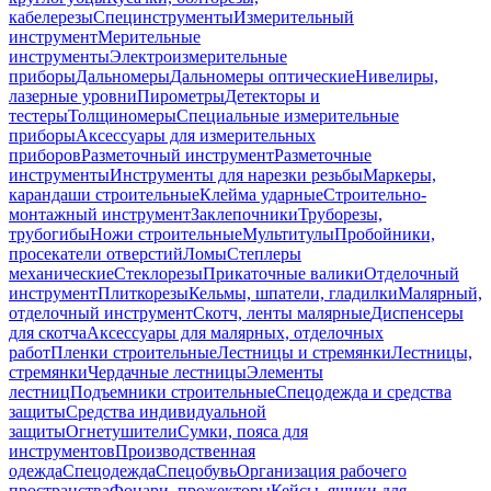
кабелерезы
Специнструменты
Измерительный
инструмент
Мерительные
инструменты
Электроизмерительные
приборы
Дальномеры
Дальномеры оптические
Нивелиры,
лазерные уровни
Пирометры
Детекторы и
тестеры
Толщиномеры
Специальные измерительные
приборы
Аксессуары для измерительных
приборов
Разметочный инструмент
Разметочные
инструменты
Инструменты для нарезки резьбы
Маркеры,
карандаши строительные
Клейма ударные
Строительно-
монтажный инструмент
Заклепочники
Труборезы,
трубогибы
Ножи строительные
Мультитулы
Пробойники,
просекатели отверстий
Ломы
Степлеры
механические
Стеклорезы
Прикаточные валики
Отделочный
инструмент
Плиткорезы
Кельмы, шпатели, гладилки
Малярный,
отделочный инструмент
Скотч, ленты малярные
Диспенсеры
для скотча
Аксессуары для малярных, отделочных
работ
Пленки строительные
Лестницы и стремянки
Лестницы,
стремянки
Чердачные лестницы
Элементы
лестниц
Подъемники строительные
Спецодежда и средства
защиты
Средства индивидуальной
защиты
Огнетушители
Сумки, пояса для
инструментов
Производственная
одежда
Спецодежда
Спецобувь
Организация рабочего
пространства
Фонари, прожекторы
Кейсы, ящики для