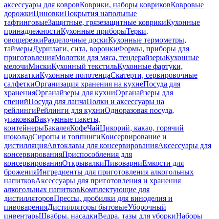
аксессуары для ковров
Коврики, наборы ковриков
Ковровые
дорожки
Циновки
Покрытия напольные
тафтинговые
Защитные, грязезащитные коврики
Кухонные
принадлежности
Кухонные приборы
Терки,
овощерезки
Разделочные доски
Кухонные термометры,
таймеры
Дуршлаги, сита, воронки
Формы, приборы для
приготовления
Молотки для мяса, тендерайзеры
Кухонные
мелочи
Миски
Кухонный текстиль
Кухонные фартуки,
прихватки
Кухонные полотенца
Скатерти, сервировочные
салфетки
Организация хранения на кухне
Посуда для
хранения
Органайзеры для кухни
Органайзеры для
специй
Посуда для ланча
Полки и аксессуары на
рейлинги
Рейлинги для кухни
Одноразовая посуда,
упаковка
Вакуумные пакеты,
контейнеры
Бакалея
Кофе
Чай
Цикорий, какао, горячий
шоколад
Сиропы и топпинги
Консервирование и
дистилляция
Автоклавы для консервирования
Аксессуары для
консервирования
Приспособления для
консервирования
Открывалки
Пивоварни
Емкости для
брожения
Ингредиенты для приготовления алкогольных
напитков
Аксессуары для приготовления и хранения
алкогольных напитков
Комплектующие для
дистилляторов
Прессы, дробилки для виноделия и
пивоварения
Дистилляторы бытовые
Уборочный
инвентарь
Швабры, насадки
Ведра, тазы для уборки
Наборы