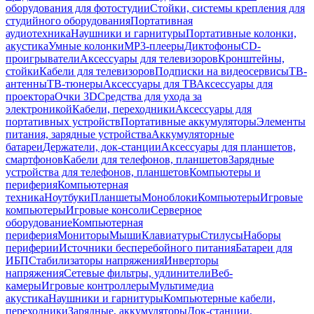
оборудования для фотостудии
Стойки, системы крепления для
студийного оборудования
Портативная
аудиотехника
Наушники и гарнитуры
Портативные колонки,
акустика
Умные колонки
MP3-плееры
Диктофоны
CD-
проигрыватели
Аксессуары для телевизоров
Кронштейны,
стойки
Кабели для телевизоров
Подписки на видеосервисы
ТВ-
антенны
ТВ-тюнеры
Аксессуары для ТВ
Аксессуары для
проектора
Очки 3D
Средства для ухода за
электроникой
Кабели, переходники
Аксессуары для
портативных устройств
Портативные аккумуляторы
Элементы
питания, зарядные устройства
Аккумуляторные
батареи
Держатели, док-станции
Аксессуары для планшетов,
смартфонов
Кабели для телефонов, планшетов
Зарядные
устройства для телефонов, планшетов
Компьютеры и
периферия
Компьютерная
техника
Ноутбуки
Планшеты
Моноблоки
Компьютеры
Игровые
компьютеры
Игровые консоли
Серверное
оборудование
Компьютерная
периферия
Мониторы
Мыши
Клавиатуры
Стилусы
Наборы
периферии
Источники бесперебойного питания
Батареи для
ИБП
Стабилизаторы напряжения
Инверторы
напряжения
Сетевые фильтры, удлинители
Веб-
камеры
Игровые контроллеры
Мультимедиа
акустика
Наушники и гарнитуры
Компьютерные кабели,
переходники
Зарядные, аккумуляторы
Док-станции,