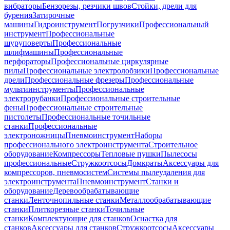
вибраторы
Бензорезы, резчики швов
Стойки, дрели для
бурения
Затирочные
машины
Гидроинструмент
Погрузчики
Профессиональный
инструмент
Профессиональные
шуруповерты
Профессиональные
шлифмашины
Профессиональные
перфораторы
Профессиональные циркулярные
пилы
Профессиональные электролобзики
Профессиональные
дрели
Профессиональные фрезеры
Профессиональные
мультиинструменты
Профессиональные
электрорубанки
Профессиональные строительные
фены
Профессиональные строительные
пистолеты
Профессиональные точильные
станки
Профессиональные
электроножницы
Пневмоинструмент
Наборы
профессионального электроинструмента
Строительное
оборудование
Компрессоры
Тепловые пушки
Пылесосы
профессиональные
Стружкоотсосы
Домкраты
Аксессуары для
компрессоров, пневмосистем
Системы пылеудаления для
электроинструмента
Пневмоинструмент
Станки и
оборудование
Деревообрабатывающие
станки
Ленточнопильные станки
Металлообрабатывающие
станки
Плиткорезные станки
Точильные
станки
Комплектующие для станков
Оснастка для
станков
Аксессуары для станков
Стружкоотсосы
Аксессуары