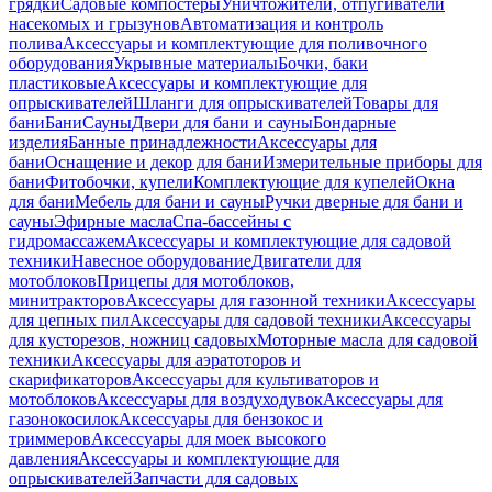
грядки
Садовые компостеры
Уничтожители, отпугиватели
насекомых и грызунов
Автоматизация и контроль
полива
Аксессуары и комплектующие для поливочного
оборудования
Укрывные материалы
Бочки, баки
пластиковые
Аксессуары и комплектующие для
опрыскивателей
Шланги для опрыскивателей
Товары для
бани
Бани
Сауны
Двери для бани и сауны
Бондарные
изделия
Банные принадлежности
Аксессуары для
бани
Оснащение и декор для бани
Измерительные приборы для
бани
Фитобочки, купели
Комплектующие для купелей
Окна
для бани
Мебель для бани и сауны
Ручки дверные для бани и
сауны
Эфирные масла
Спа-бассейны с
гидромассажем
Аксессуары и комплектующие для садовой
техники
Навесное оборудование
Двигатели для
мотоблоков
Прицепы для мотоблоков,
минитракторов
Аксессуары для газонной техники
Аксессуары
для цепных пил
Аксессуары для садовой техники
Аксессуары
для кусторезов, ножниц садовых
Моторные масла для садовой
техники
Аксессуары для аэратоторов и
скарификаторов
Аксессуары для культиваторов и
мотоблоков
Аксессуары для воздуходувок
Аксессуары для
газонокосилок
Аксессуары для бензокос и
триммеров
Аксессуары для моек высокого
давления
Аксессуары и комплектующие для
опрыскивателей
Запчасти для садовых