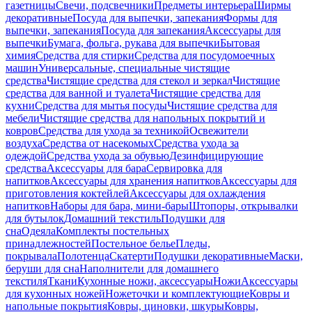
газетницы
Свечи, подсвечники
Предметы интерьера
Ширмы
декоративные
Посуда для выпечки, запекания
Формы для
выпечки, запекания
Посуда для запекания
Аксессуары для
выпечки
Бумага, фольга, рукава для выпечки
Бытовая
химия
Средства для стирки
Средства для посудомоечных
машин
Универсальные, специальные чистящие
средства
Чистящие средства для стекол и зеркал
Чистящие
средства для ванной и туалета
Чистящие средства для
кухни
Средства для мытья посуды
Чистящие средства для
мебели
Чистящие средства для напольных покрытий и
ковров
Средства для ухода за техникой
Освежители
воздуха
Средства от насекомых
Средства ухода за
одеждой
Средства ухода за обувью
Дезинфицирующие
средства
Аксессуары для бара
Сервировка для
напитков
Аксессуары для хранения напитков
Аксессуары для
приготовления коктейлей
Аксессуары для охлаждения
напитков
Наборы для бара, мини-бары
Штопоры, открывалки
для бутылок
Домашний текстиль
Подушки для
сна
Одеяла
Комплекты постельных
принадлежностей
Постельное белье
Пледы,
покрывала
Полотенца
Скатерти
Подушки декоративные
Маски,
беруши для сна
Наполнители для домашнего
текстиля
Ткани
Кухонные ножи, аксессуары
Ножи
Аксессуары
для кухонных ножей
Ножеточки и комплектующие
Ковры и
напольные покрытия
Ковры, циновки, шкуры
Ковры,