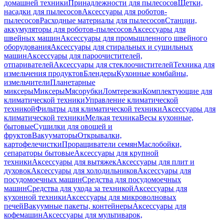
домашней техники
Принадлежности для пылесосов
Щетки,
насадки для пылесосов
Аксессуары для роботов-
пылесосов
Расходные материалы для пылесосов
Станции,
аккумуляторы для роботов-пылесосов
Аксессуары для
швейных машин
Аксессуары для промышленного швейного
оборудования
Аксессуары для стиральных и сушильных
машин
Аксессуары для пароочистителей,
отпаривателей
Аксессуары для стеклоочистителей
Техника для
измельчения продуктов
Блендеры
Кухонные комбайны,
измельчители
Планетарные
миксеры
Миксеры
Мясорубки
Ломтерезки
Комплектующие для
климатической техники
Управление климатической
техникой
Фильтры для климатической техники
Аксессуары для
климатической техники
Мелкая техника
Весы кухонные,
бытовые
Сушилки для овощей и
фруктов
Вакууматоры
Открывалки,
картофелечистки
Проращиватели семян
Маслобойки,
сепараторы бытовые
Аксессуары для крупной
техники
Аксессуары для вытяжек
Аксессуары для плит и
духовок
Аксессуары для холодильников
Аксессуары для
посудомоечных машин
Средства для посудомоечных
машин
Средства для ухода за техникой
Аксессуары для
кухонной техники
Аксессуары для микроволновых
печей
Вакуумные пакеты, контейнеры
Аксессуары для
кофемашин
Аксессуары для мультиварок,