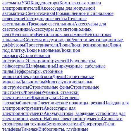
автоматы
УЗО
Конденсаторы
Комплексная защита
электродвигателей
Аксессуары для модульной
автоматики
Светотехника
Промышленное и сигнальное
освещение
Светодиодные ленты
Точечные
светильники
Трековые светильники
Аксессуары для
светотехники
Аксессуары для светодиодных
лент
Вентиляция
Вентиляторы вытяжные
Вентиляторы
канальные
Системы воздуховодов
Решетки вентиляционные,
диффузоры
Проветриватели
Люки
Люки ревизионные
Люки
под плитку
Люки напольные
Люки под
покраску
Строительный
инструмент
Электроинструмент
Шуруповерты,
гайковерты
Шлифмашины
Циркулярные, сабельные
пилы
Перфораторы, отбойные
молотки
Электролобзики
Дрели
Строительные
миксеры
Дальномеры
Многофункциональные
инструменты
Строительные фены
Строительные
пистолеты
Фрезеры
Рубанки, стамески
электрические
Краскопульты
Степлеры,
гвоздезабиватели
Электрические ножницы, резаки
Насадки для
электроинструмента
Аксессуары для
электроинструмента
Аккумуляторы, зарядные устройства для
электроинструмента
Наборы электроинструмента
Силовая и
строительная техника
Бетоносмесители
Генераторы
Тали,
тельферы
Такелаж
Виброплиты, глубинные