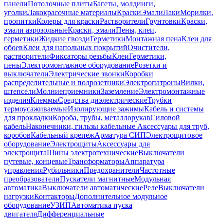
панели
Потолочные плиты
Багеты, молдинги,
уголки
Лакокрасочные материалы
Краски
Эмали
Лаки
Морилки,
пропитки
Колеры для краски
Растворители
Грунтовки
Краски,
эмали аэрозольные
Краски, эмали
Пены, клеи,
герметики
Жидкие гвозди
Герметики
Монтажная пена
Клеи для
обоев
Клеи для напольных покрытий
Очистители,
растворители
Фиксаторы резьбы
Клеи
Герметики,
пены
Электромонтажное оборудование
Розетки и
выключатели
Электрические звонки
Коробки
распределительные и подрозетники
Электропатроны
Вилки,
штепсели
Молниеприемники
Заземление
Электромонтажные
изделия
Клеммы
Средства диэлектрические
Трубки
термоусаживаемые
Изолирующие зажимы
Кабель и системы
для прокладки
Короба, трубы, металлорукав
Силовой
кабель
Наконечники, гильзы кабельные
Аксессуары для труб,
коробов
Кабельный крепеж
Арматура СИП
Электрощитовое
оборудование
Электрощиты
Аксессуары для
электрощита
Шины электротехнические
Выключатели
путевые, концевые
Трансформаторы
Аппаратура
управления
Рубильники
Предохранители
Частотные
преобразователи
Пускатели магнитные
Модульная
автоматика
Выключатели автоматические
Реле
Выключатели
нагрузки
Контакторы
Дополнительное модульное
оборудование
УЗИП
Автоматика пуска
двигателя
Дифференциальные