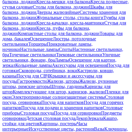
балкона, лоджии
Кресла-мешки для балкона
Кресла подвесные,
стулья садовые
Столы для балкона, лоджии
Шкафы для
балкона, лоджии
Дверцы жалюзийные
Системы хранения для
балкона, лоджии
Журнальные столы, столы-книги
Тумбы для
балкона, лоджии
Кресла-качалки, кресла-маятники
Стулья для
балкона, лоджии
Кресла, пуфы для балкона,
лоджии
Компактные столы для балкона, лоджии
Товары для
дома, бакалея
Освещение
Люстры, потолочные
светильники
Торшеры
Прикроватные лампы,
ночники
Настольные лампы
Споты
Настенные светильники,
бра
Точечные светильники
Трековые светильники
Уличные
светильники, фонари, бра
Лампы
Освещение для картин,
зеркал
Кольцевые лампы
Аксессуары для освещения
Посуда для
готовки
Сковороды, сотейники, воки
Кастрюли, ковши,
казаны
Посуда для СВЧ
Крышки и аксессуары для
посуды
Гастроемкости
Жалюзи, шторы
Жалюзи, рулонные
шторы, римские шторы
Шторы, гардины
Карнизы для
штор
Комплектующие для штор, карнизов, жалюзи
Пленки для
окон
Электроприводные солнцезащитные системы
Столовая
посуда, сервировка
Посуда для напитков
Посуда для горячих
напитков
Посуда для подачи и хранения напитков
Столовые
приборы
Столовая посуда
Посуда для сервировки
Предметы
сервировки
Детская столовая посуда
Декор
Зеркала
Кашпо,
стойки для цветов
Картины, постеры
Часы
интерьерные
Искусственные цветы, растения
Вазы
Ключницы,