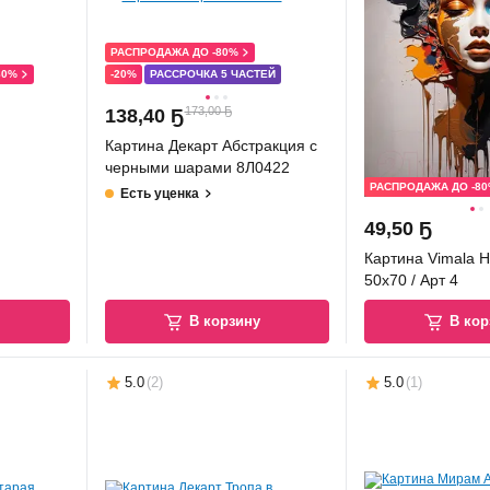
РАСПРОДАЖА ДО -80%
80%
-20%
РАССРОЧКА 5 ЧАСТЕЙ
173,00 Ҕ
138
,
40 Ҕ
Картина Декарт Абстракция с
черными шарами 8Л0422
РАСПРОДАЖА ДО -8
Есть уценка
49
,
50 Ҕ
Картина Vimala Н
50x70 / Арт 4
у
В корзину
В кор
5.0
(
2
)
5.0
(
1
)