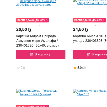
РАСПРОДАЖА ДО -80%
РАСПРОДАЖА ДО -80%
26
,
50 Ҕ
24
,
50 Ҕ
Картина Мирам Природа.
Картина Мирам ЧБ. 
Лазурное море Амальфи /
улица / 230403303 (3
230401820 (30x40, в раме)
В корзину
В корзин
0.0
5.0
(
2
)
РАСПРОДАЖА ДО -80%