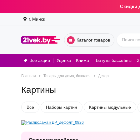
Скидки 
г. Минск
Каталог товаров
Все акции
Уценка
Климат
Батуты бассейны
2
Стирал
Главная
Товары для дома, бакалея
Декор
Картины
Все
Наборы картин
Картины модульные