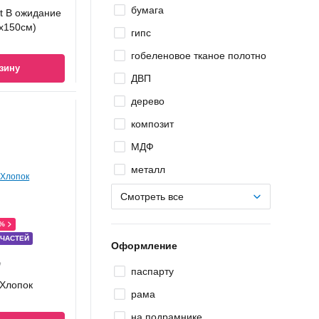
бумага
nt В ожидание
x150см)
гипс
гобеленовое тканое полотно
зину
ДВП
дерево
композит
МДФ
металл
Смотреть все
0%
 ЧАСТЕЙ
Оформление
Ҕ
паспарту
 Хлопок
рама
на подрамнике