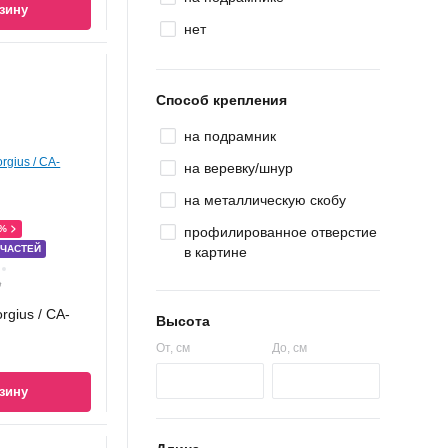
зину
нет
Способ крепления
на подрамник
на веревку/шнур
на металлическую скобу
0%
профилированное отверстие
 ЧАСТЕЙ
в картине
Ҕ
rgius / CA-
Высота
От
, см
До
, см
зину