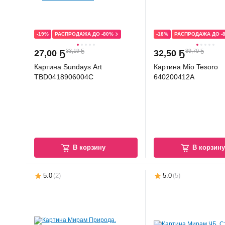
-19%
РАСПРОДАЖА ДО -80%
-18%
РАСПРОДАЖА ДО -
33,19 Ҕ
39,79 Ҕ
27
,
00 Ҕ
32
,
50 Ҕ
Картина Sundays Art
Картина Mio Tesoro
TBD0418906004C
640200412A
В корзину
В корзин
5.0
(
2
)
5.0
(
5
)