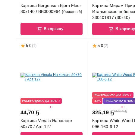
Картина Bergenson Bjorn Fleur
Картина Мирам Прир
80x140 / BB0000964 (бежевый)
Итальянское побереж
230401817 (30x40)
В корзину
В корзин
5.0
(
1
)
5.0
(
2
)
РАСПРОДАЖА ДО -80%
РАСПРОДАЖА ДО -80%
-42%
РАССРОЧКА 5 ЧАС
558,00 Ҕ
44
,
70 Ҕ
325
,
19 Ҕ
Картина Vimala На холсте
Картина White Wood 
50x70 / Арт 127
096-160-6.12