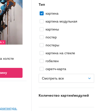
Тип
картина
картина модульная
картины
постер
0%
постеры
картина на стекле
а холсте
гобелен
скретч-карта
зину
Смотреть все
Количество картин/модулей