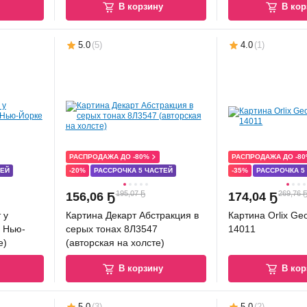
у
В корзину
В кор
5.0
(
5
)
4.0
(
1
)
РАСПРОДАЖА ДО -80%
РАСПРОДАЖА ДО -8
ТЕЙ
-20%
РАССРОЧКА 5 ЧАСТЕЙ
-35%
РАССРОЧКА 5
195,07 Ҕ
269,76 
156
,
06 Ҕ
174
,
04 Ҕ
 у
Картина Декарт Абстракция в
Картина Orlix Geo
в Нью-
серых тонах 8Л3547
14011
е)
(авторская на холсте)
у
В корзину
В кор
5.0
(
3
)
5.0
(
2
)