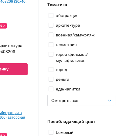
Тематика
абстракция
архитектура
0%
военная/камуфляж
геометрия
рхитектура.
0403206
герои фильмов/
мультфильмов
зину
город
деньги
еда/напитки
Смотреть все
Преобладающий цвет
бежевый
0%