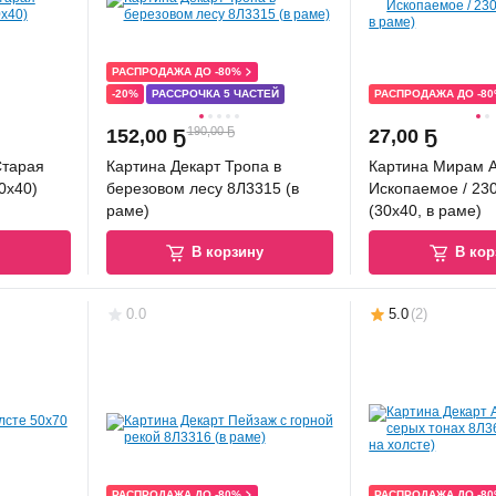
РАСПРОДАЖА ДО -80%
-20%
РАССРОЧКА 5 ЧАСТЕЙ
РАСПРОДАЖА ДО -8
190,00 Ҕ
152
,
00 Ҕ
27
,
00 Ҕ
Старая
Картина Декарт Тропа в
Картина Мирам А
0x40)
березовом лесу 8Л3315 (в
Ископаемое / 23
раме)
(30x40, в раме)
у
В корзину
В кор
0.0
5.0
(
2
)
РАСПРОДАЖА ДО -80%
РАСПРОДАЖА ДО -8