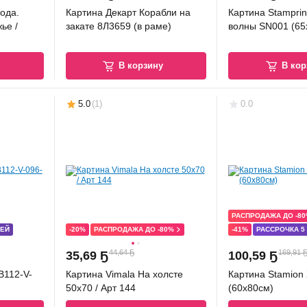
ода.
Картина Декарт Корабли на
Картина Stampri
ье /
закате 8Л3659 (в раме)
волны SN001 (65
у
В корзину
В кор
5.0
(
1
)
0.0
РАСПРОДАЖА ДО -8
ТЕЙ
-20%
РАСПРОДАЖА ДО -80%
-41%
РАССРОЧКА 5
44,64 Ҕ
169,91 
35
,
69 Ҕ
100
,
59 Ҕ
B112-V-
Картина Vimala На холсте
Картина Stamion
50x70 / Арт 144
(60x80см)