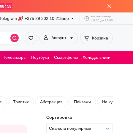
:
08
59
контакт-центр
Telegram
+375 29
302 10 21
Еще
с
8:00
до
22:00
Аккаунт
Корзина
Телевизоры
Ноутбуки
Смартфоны
Холодильники
Пылесосы
е
Триптих
Абстракция
Пейзажи
На кухню
Сортировка
Сначала популярные