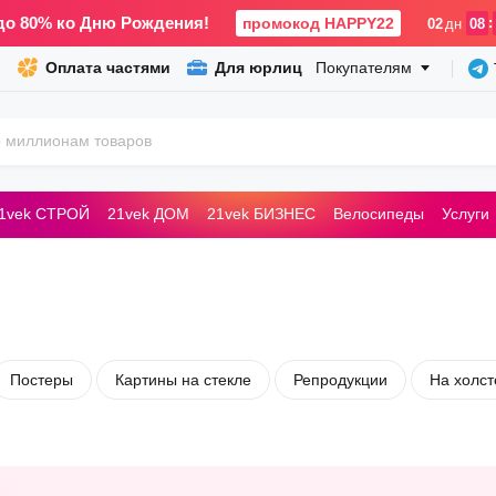
до 80% ко Дню Рождения!
промокод HAPPY22
:
02
дн
08
Оплата частями
Для юрлиц
Покупателям
1vek СТРОЙ
21vek ДОМ
21vek БИЗНЕС
Велосипеды
Услуги
ьные машины
Постеры
Картины на стекле
Репродукции
На холст