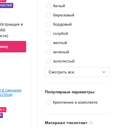
белый
 ЧАСТЕЙ
бирюзовый
Ҕ
Абстракция в
бордовый
666
голубой
лсте)
желтый
зину
зеленый
золотистый
Смотреть все
Популярные параметры
Крепление в комплекте
0%
Й
Материал «полотна»