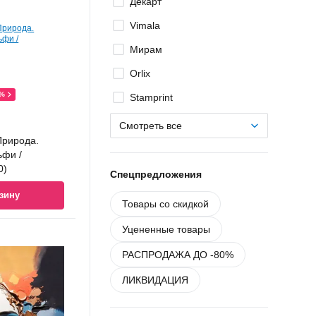
Декарт
Vimala
Мирам
Orlix
0%
Stamprint
mprint
ndays
ndays
o Tesoro
mprint
ndays
ndays
50)
75A
01A
50)
75A
01A
Смотреть все
Природа.
у
у
у
у
у
у
у
ьфи /
0)
Спецпредложения
зину
Товары со скидкой
Уцененные товары
РАСПРОДАЖА ДО -80%
ЛИКВИДАЦИЯ