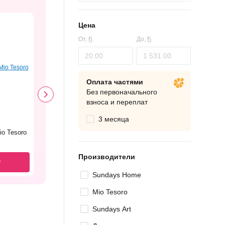
Цена
От,
Ҕ
До,
Ҕ
Оплата частями
Без первоначального
взноса и переплат
3 месяца
o Tesoro
Производители
у
Sundays Home
Mio Tesoro
Sundays Art