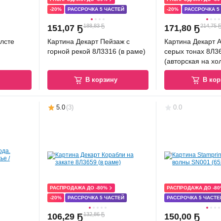
-20%
РАССРОЧКА 5 ЧАСТЕЙ
-20%
РАССРОЧКА 5
188,83 Ҕ
214,75 
151
,
07 Ҕ
171
,
80 Ҕ
олсте
Картина Декарт Пейзаж с
Картина Декарт 
горной рекой 8Л3316 (в раме)
серых тонах 8Л3
(авторская на хо
у
В корзину
В кор
5.0
(
3
)
0.0
РАСПРОДАЖА ДО -80%
РАСПРОДАЖА ДО -8
-20%
РАССРОЧКА 5 ЧАСТЕЙ
РАССРОЧКА 5 ЧАСТЕ
132,86 Ҕ
106
,
29 Ҕ
150
,
00 Ҕ