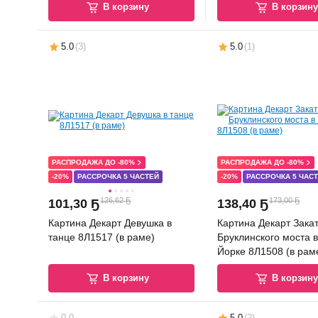
В корзину
В корзин
5.0
(
3
)
5.0
(
1
)
РАСПРОДАЖА ДО -80%
РАСПРОДАЖА ДО -80%
-20%
РАССРОЧКА 5 ЧАСТЕЙ
-20%
РАССРОЧКА 5 ЧАС
126,62 Ҕ
173,00 Ҕ
101
,
30 Ҕ
138
,
40 Ҕ
Картина Декарт Девушка в
Картина Декарт Закат
танце 8Л1517 (в раме)
Бруклинского моста 
Йорке 8Л1508 (в рам
В корзину
В корзин
0.0
5.0
(
2
)