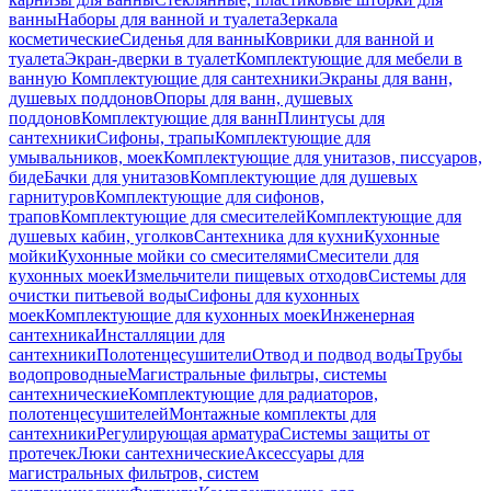
ванны
Наборы для ванной и туалета
Зеркала
косметические
Сиденья для ванны
Коврики для ванной и
туалета
Экран-дверки в туалет
Комплектующие для мебели в
ванную
Комплектующие для сантехники
Экраны для ванн,
душевых поддонов
Опоры для ванн, душевых
поддонов
Комплектующие для ванн
Плинтусы для
сантехники
Сифоны, трапы
Комплектующие для
умывальников, моек
Комплектующие для унитазов, писсуаров,
биде
Бачки для унитазов
Комплектующие для душевых
гарнитуров
Комплектующие для сифонов,
трапов
Комплектующие для смесителей
Комплектующие для
душевых кабин, уголков
Сантехника для кухни
Кухонные
мойки
Кухонные мойки со смесителями
Смесители для
кухонных моек
Измельчители пищевых отходов
Системы для
очистки питьевой воды
Сифоны для кухонных
моек
Комплектующие для кухонных моек
Инженерная
сантехника
Инсталляции для
сантехники
Полотенцесушители
Отвод и подвод воды
Трубы
водопроводные
Магистральные фильтры, системы
сантехнические
Комплектующие для радиаторов,
полотенцесушителей
Монтажные комплекты для
сантехники
Регулирующая арматура
Системы защиты от
протечек
Люки сантехнические
Аксессуары для
магистральных фильтров, систем