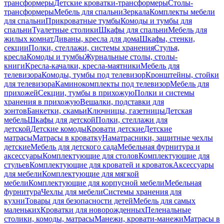
трансформеры
Детские кроватки-трансформеры
Столы-
трансформеры
Мебель для спальни
Зеркала
Комплекты мебели
для спальни
Прикроватные тумбы
Комоды и тумбы для
спальни
Туалетные столики
Шкафы для спальни
Мебель для
жилых комнат
Диваны, кресла для дома
Шкафы, стенки,
секции
Полки, стеллажи, системы хранения
Стулья,
кресла
Комоды и тумбы
Журнальные столы, столы-
книги
Кресла-качалки, кресла-маятники
Мебель для
телевизора
Комоды, тумбы под телевизор
Кронштейны, стойки
для телевизора
Каминокомплекты под телевизор
Мебель для
прихожей
Секции, тумбы в прихожую
Полки и системы
хранения в прихожую
Вешалки, подставки для
зонтов
Банкетки, скамьи
Ключницы, газетницы
Детская
мебель
Шкафы для детской
Полки, стеллажи для
детской
Детские комоды
Кровати детские
Детские
матрасы
Матрасы в кроватку
Наматрасники, защитные чехлы
детские
Мебель для детского сада
Мебельная фурнитура и
аксессуары
Комплектующие для столов
Комплектующие для
стульев
Комплектующие для кроватей и кроваток
Аксессуары
для мебели
Комплектующие для мягкой
мебели
Комплектующие для корпусной мебели
Мебельная
фурнитура
Чехлы для мебели
Системы хранения для
кухни
Товары для безопасности детей
Мебель для самых
маленьких
Кроватки для новорожденных
Пеленальные
столики, комоды, матрасы
Манежи, кровати-манежи
Матрасы в