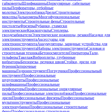
гайковерты
Шлифмашины
Циркулярные, сабельные
пилы
Перфораторы, отбойные
молотки
Электролобзики
Дрели
Строительные
миксеры
Дальномеры
Многофункциональные
инструменты
Строительные фены
Строительные
пистолеты
Фрезеры
Рубанки, стамески
электрические
Краскопульты
Степлеры,
гвоздезабиватели
Электрические ножницы, резаки
Насадки для
электроинструмента
Аксессуары для
электроинструмента
Аккумуляторы, зарядные устройства для
электроинструмента
Наборы электроинструмента
Силовая и
строительная техника
Бетоносмесители
Генераторы
Тали,
тельферы
Такелаж
Виброплиты, глубинные
вибраторы
Бензорезы, резчики швов
Стойки, дрели для
бурения
Затирочные
машины
Гидроинструмент
Погрузчики
Профессиональный
инструмент
Профессиональные
шуруповерты
Профессиональные
шлифмашины
Профессиональные
перфораторы
Профессиональные циркулярные
пилы
Профессиональные электролобзики
Профессиональные
дрели
Профессиональные фрезеры
Профессиональные
мультиинструменты
Профессиональные
электрорубанки
Профессиональные строительные
фены
Профессиональные строительные