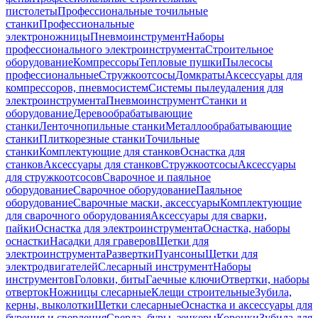
пистолеты
Профессиональные точильные
станки
Профессиональные
электроножницы
Пневмоинструмент
Наборы
профессионального электроинструмента
Строительное
оборудование
Компрессоры
Тепловые пушки
Пылесосы
профессиональные
Стружкоотсосы
Домкраты
Аксессуары для
компрессоров, пневмосистем
Системы пылеудаления для
электроинструмента
Пневмоинструмент
Станки и
оборудование
Деревообрабатывающие
станки
Ленточнопильные станки
Металлообрабатывающие
станки
Плиткорезные станки
Точильные
станки
Комплектующие для станков
Оснастка для
станков
Аксессуары для станков
Стружкоотсосы
Аксессуары
для стружкоотсосов
Сварочное и паяльное
оборудование
Сварочное оборудование
Паяльное
оборудование
Сварочные маски, аксессуары
Комплектующие
для сварочного оборудования
Аксессуары для сварки,
пайки
Оснастка для электроинструмента
Оснастка, наборы
оснастки
Насадки для граверов
Щетки для
электроинструмента
Развертки
Пуансоны
Щетки для
электродвигателей
Слесарный инструмент
Наборы
инструментов
Головки, биты
Гаечные ключи
Отвертки, наборы
отверток
Ножницы слесарные
Клещи строительные
Зубила,
керны, выколотки
Щетки слесарные
Оснастка и аксессуары для
бурения и сверления
Сверла, буры, зенкеры
Коронки
Зубила для