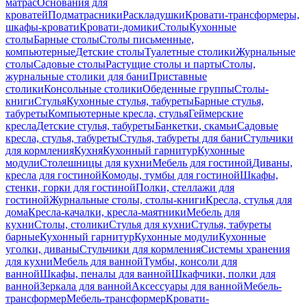
матрас
Основания для
кроватей
Подматрасники
Раскладушки
Кровати-трансформеры,
шкафы-кровати
Кровати-домики
Столы
Кухонные
столы
Барные столы
Столы письменные,
компьютерные
Детские столы
Туалетные столики
Журнальные
столы
Садовые столы
Растущие столы и парты
Столы,
журнальные столики для бани
Приставные
столики
Консольные столики
Обеденные группы
Столы-
книги
Стулья
Кухонные стулья, табуреты
Барные стулья,
табуреты
Компьютерные кресла, стулья
Геймерские
кресла
Детские стулья, табуреты
Банкетки, скамьи
Садовые
кресла, стулья, табуреты
Стулья, табуреты для бани
Стульчики
для кормления
Кухня
Кухонный гарнитур
Кухонные
модули
Столешницы для кухни
Мебель для гостиной
Диваны,
кресла для гостиной
Комоды, тумбы для гостиной
Шкафы,
стенки, горки для гостиной
Полки, стеллажи для
гостиной
Журнальные столы, столы-книги
Кресла, стулья для
дома
Кресла-качалки, кресла-маятники
Мебель для
кухни
Столы, столики
Стулья для кухни
Стулья, табуреты
барные
Кухонный гарнитур
Кухонные модули
Кухонные
уголки, диваны
Стульчики для кормления
Системы хранения
для кухни
Мебель для ванной
Тумбы, консоли для
ванной
Шкафы, пеналы для ванной
Шкафчики, полки для
ванной
Зеркала для ванной
Аксессуары для ванной
Мебель-
трансформер
Мебель-трансформер
Кровати-