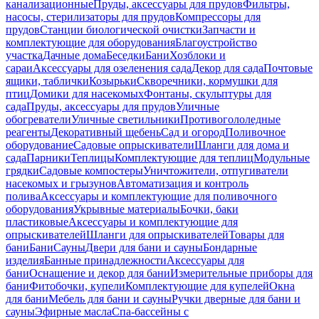
канализационные
Пруды, аксессуары для прудов
Фильтры,
насосы, стерилизаторы для прудов
Компрессоры для
прудов
Станции биологической очистки
Запчасти и
комплектующие для оборудования
Благоустройство
участка
Дачные дома
Беседки
Бани
Хозблоки и
сараи
Аксессуары для озеленения сада
Декор для сада
Почтовые
ящики, таблички
Козырьки
Скворечники, кормушки для
птиц
Домики для насекомых
Фонтаны, скульптуры для
сада
Пруды, аксессуары для прудов
Уличные
обогреватели
Уличные светильники
Противогололедные
реагенты
Декоративный щебень
Сад и огород
Поливочное
оборудование
Садовые опрыскиватели
Шланги для дома и
сада
Парники
Теплицы
Комплектующие для теплиц
Модульные
грядки
Садовые компостеры
Уничтожители, отпугиватели
насекомых и грызунов
Автоматизация и контроль
полива
Аксессуары и комплектующие для поливочного
оборудования
Укрывные материалы
Бочки, баки
пластиковые
Аксессуары и комплектующие для
опрыскивателей
Шланги для опрыскивателей
Товары для
бани
Бани
Сауны
Двери для бани и сауны
Бондарные
изделия
Банные принадлежности
Аксессуары для
бани
Оснащение и декор для бани
Измерительные приборы для
бани
Фитобочки, купели
Комплектующие для купелей
Окна
для бани
Мебель для бани и сауны
Ручки дверные для бани и
сауны
Эфирные масла
Спа-бассейны с