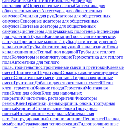
сантехнических
Фитинги
Комплектующие для
инсталляций
Опрессовочные насосы
Сантехника для
общественных мест
Аксессуары для общественных
санузлов
Сушилки для рук
Дозаторы для общественных
санузлов
Сенсорные дозаторы для общественных
санузлов
Локтевые дозаторы для общественных
санузлов
Диспенсеры для бумажных полотенец
Диспенсеры
для туалетной бумаги
Канализация
Тросы сантехнические,
вантузы
Прочистные машины
Трубы, фитинги внутренней
канализации
Трубы, фитинги наружной канализации
Люки
канализационные
Теплый пол водяной
Трубы для теплого
пола
Коллекторы и комплектующие
Термостатика для теплого
пола
Автоматика для теплого
пола
Строительство
Строительные смеси и грунтовки
Клеевые
смеси
Шпатлевки
Штукатурки
Стяжки, самонивелирующие
смеси
Строительные смеси, составы
Гидроизоляционные
смеси
Грунтовки
Добавки для строительных смесей
Пены,
клеи, герметики
Жидкие гвозди
Герметики
Монтажная
пена
Клеи для обоев
Клеи для напольных
покрытий
Очистители, растворители
Фиксаторы
резьбы
Клеи
Герметики, пены
Кирпичи, блоки, тротуарная
плитка
Кирпичи
Строительные блоки
Тротуарная
плитка
Изоляционные материалы
Минеральная
вата
Экструдированный пенополистирол
Пенопласт
Пленки,
мембраны
Отражающая теплоизоляция
Гидроизоляционные