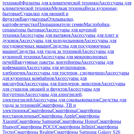
техникой
Фильтры для климатической техники
Аксессуары для
климатической техники
Мелкая техника
Весы кухонные,
бытовые
Сушилки для овощей и
фруктов
Вакууматоры
Открывалки,
картофелечистки
Проращиватели семян
Маслобойки,
сепараторы бытовые
Аксессуары для крупной
техники
Аксессуары для вытяжек
Аксессуары для плит и
духовок
Аксессуары для холодильников
Аксессуары для
посудомоечных машин
Средства для посудомоечных
машин
Средства для ухода за техникой
Аксессуары для
кухонной техники
Аксессуары для микроволновых
печей
Вакуумные пакеты, контейнеры
Аксессуары для
кофемашин
Аксессуары для мультиварок,
хлебопечек
Аксессуары для тостеров, сэндвичниц
Аксессуары
для кухонных комбайнов
Аксессуары для
мясорубок
Аксессуары для блендеров, миксеров
Аксессуары
для сушилок овощей и фруктов
Аксессуары для
йогуртниц
Аксессуары для аэрогрилей,
электрогрилей
Аксессуары для соковыжималок
Средства для
ухода за техникой
Смартфоны, ТВ и
электроника
Смартфоны
Смартфоны
Смартфоны
восстановленные
Смартфоны Apple
Смартфоны
Xiaomi
Смартфоны Samsung
Смартфоны Honor
Смартфоны
Huawei
Смартфоны POCO
Смартфоны Infinix
Смартфоны
Tecno
Смартфоны Realme
Смартфоны Samsung Galaxy S26