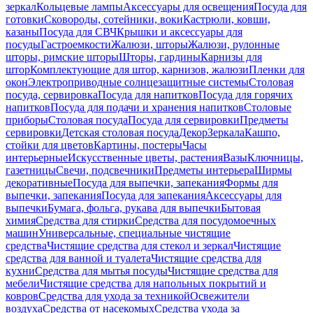
зеркал
Кольцевые лампы
Аксессуары для освещения
Посуда для
готовки
Сковороды, сотейники, воки
Кастрюли, ковши,
казаны
Посуда для СВЧ
Крышки и аксессуары для
посуды
Гастроемкости
Жалюзи, шторы
Жалюзи, рулонные
шторы, римские шторы
Шторы, гардины
Карнизы для
штор
Комплектующие для штор, карнизов, жалюзи
Пленки для
окон
Электроприводные солнцезащитные системы
Столовая
посуда, сервировка
Посуда для напитков
Посуда для горячих
напитков
Посуда для подачи и хранения напитков
Столовые
приборы
Столовая посуда
Посуда для сервировки
Предметы
сервировки
Детская столовая посуда
Декор
Зеркала
Кашпо,
стойки для цветов
Картины, постеры
Часы
интерьерные
Искусственные цветы, растения
Вазы
Ключницы,
газетницы
Свечи, подсвечники
Предметы интерьера
Ширмы
декоративные
Посуда для выпечки, запекания
Формы для
выпечки, запекания
Посуда для запекания
Аксессуары для
выпечки
Бумага, фольга, рукава для выпечки
Бытовая
химия
Средства для стирки
Средства для посудомоечных
машин
Универсальные, специальные чистящие
средства
Чистящие средства для стекол и зеркал
Чистящие
средства для ванной и туалета
Чистящие средства для
кухни
Средства для мытья посуды
Чистящие средства для
мебели
Чистящие средства для напольных покрытий и
ковров
Средства для ухода за техникой
Освежители
воздуха
Средства от насекомых
Средства ухода за