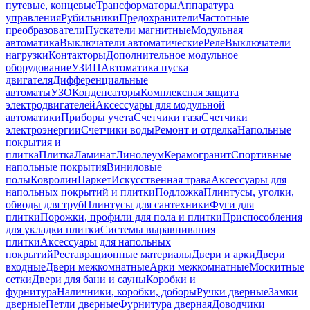
путевые, концевые
Трансформаторы
Аппаратура
управления
Рубильники
Предохранители
Частотные
преобразователи
Пускатели магнитные
Модульная
автоматика
Выключатели автоматические
Реле
Выключатели
нагрузки
Контакторы
Дополнительное модульное
оборудование
УЗИП
Автоматика пуска
двигателя
Дифференциальные
автоматы
УЗО
Конденсаторы
Комплексная защита
электродвигателей
Аксессуары для модульной
автоматики
Приборы учета
Счетчики газа
Счетчики
электроэнергии
Счетчики воды
Ремонт и отделка
Напольные
покрытия и
плитка
Плитка
Ламинат
Линолеум
Керамогранит
Спортивные
напольные покрытия
Виниловые
полы
Ковролин
Паркет
Искусственная трава
Аксессуары для
напольных покрытий и плитки
Подложка
Плинтусы, уголки,
обводы для труб
Плинтусы для сантехники
Фуги для
плитки
Порожки, профили для пола и плитки
Приспособления
для укладки плитки
Системы выравнивания
плитки
Аксессуары для напольных
покрытий
Реставрационные материалы
Двери и арки
Двери
входные
Двери межкомнатные
Арки межкомнатные
Москитные
сетки
Двери для бани и сауны
Коробки и
фурнитура
Наличники, коробки, доборы
Ручки дверные
Замки
дверные
Петли дверные
Фурнитура дверная
Доводчики