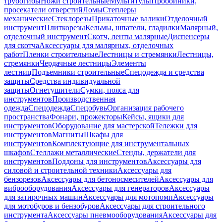
трубогибы
Ножи строительные
Мультитулы
Пробойники,
просекатели отверстий
Ломы
Степлеры
механические
Стеклорезы
Прикаточные валики
Отделочный
инструмент
Плиткорезы
Кельмы, шпатели, гладилки
Малярный,
отделочный инструмент
Скотч, ленты малярные
Диспенсеры
для скотча
Аксессуары для малярных, отделочных
работ
Пленки строительные
Лестницы и стремянки
Лестницы,
стремянки
Чердачные лестницы
Элементы
лестниц
Подъемники строительные
Спецодежда и средства
защиты
Средства индивидуальной
защиты
Огнетушители
Сумки, пояса для
инструментов
Производственная
одежда
Спецодежда
Спецобувь
Организация рабочего
пространства
Фонари, прожекторы
Кейсы, ящики для
инструментов
Оборудование для мастерской
Тележки для
инструментов
Магниты
Шкафы для
инструментов
Комплектующие для инструментальных
шкафов
Стеллажи металлические
Стенды, держатели для
инструментов
Поддоны для инструментов
Аксессуары для
силовой и строительной техники
Аксессуары для
бензорезов
Аксессуары для бетоносмесителей
Аксессуары для
виброоборудования
Аксессуары для генераторов
Аксессуары
для затирочных машин
Аксессуары для мотопомп
Аксессуары
для мотобуров и бензобуров
Аксессуары для строительного
инструмента
Аксессуары пневмооборудования
Аксессуары для