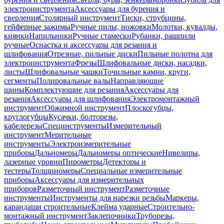
электроинструмента
Аксессуары для бурения и
сверления
Столярный инструмент
Тиски, струбцины,
гейферные зажимы
Ручные пилы, ножовки
Молотки, кувалды,
киянки
Напильники
Ручные стамески
Рубанки, рашпили
ручные
Оснастка и аксессуары для резания и
шлифования
Отрезные, пильные диски
Пильные полотна для
электроинструмента
Фрезы
Шлифовальные диски, насадки,
листы
Шлифовальные чашки
Точильные камни, круги,
сегменты
Полировальные валы
Направляющие
шины
Комплектующие для резания
Аксессуары для
резания
Аксессуары для шлифования
Электромонтажный
инструмент
Обжимной инструмент
Плоскогубцы,
круглогубцы
Кусачки, болторезы,
кабелерезы
Специнструменты
Измерительный
инструмент
Мерительные
инструменты
Электроизмерительные
приборы
Дальномеры
Дальномеры оптические
Нивелиры,
лазерные уровни
Пирометры
Детекторы и
тестеры
Толщиномеры
Специальные измерительные
приборы
Аксессуары для измерительных
приборов
Разметочный инструмент
Разметочные
инструменты
Инструменты для нарезки резьбы
Маркеры,
карандаши строительные
Клейма ударные
Строительно-
монтажный инструмент
Заклепочники
Труборезы,