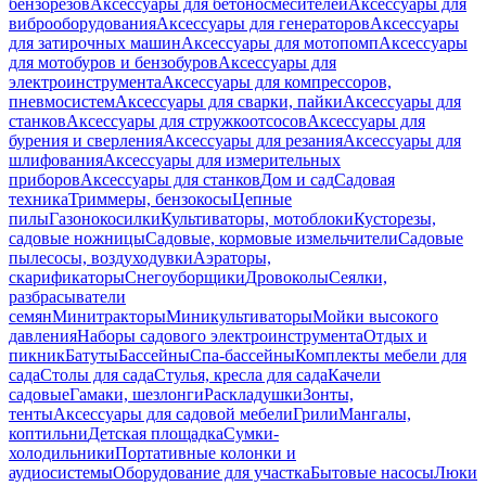
бензорезов
Аксессуары для бетоносмесителей
Аксессуары для
виброоборудования
Аксессуары для генераторов
Аксессуары
для затирочных машин
Аксессуары для мотопомп
Аксессуары
для мотобуров и бензобуров
Аксессуары для
электроинструмента
Аксессуары для компрессоров,
пневмосистем
Аксессуары для сварки, пайки
Аксессуары для
станков
Аксессуары для стружкоотсосов
Аксессуары для
бурения и сверления
Аксессуары для резания
Аксессуары для
шлифования
Аксессуары для измерительных
приборов
Аксессуары для станков
Дом и сад
Садовая
техника
Триммеры, бензокосы
Цепные
пилы
Газонокосилки
Культиваторы, мотоблоки
Кусторезы,
садовые ножницы
Садовые, кормовые измельчители
Садовые
пылесосы, воздуходувки
Аэраторы,
скарификаторы
Снегоуборщики
Дровоколы
Сеялки,
разбрасыватели
семян
Минитракторы
Миникультиваторы
Мойки высокого
давления
Наборы садового электроинструмента
Отдых и
пикник
Батуты
Бассейны
Спа-бассейны
Комплекты мебели для
сада
Столы для сада
Стулья, кресла для сада
Качели
садовые
Гамаки, шезлонги
Раскладушки
Зонты,
тенты
Аксессуары для садовой мебели
Грили
Мангалы,
коптильни
Детская площадка
Сумки-
холодильники
Портативные колонки и
аудиосистемы
Оборудование для участка
Бытовые насосы
Люки