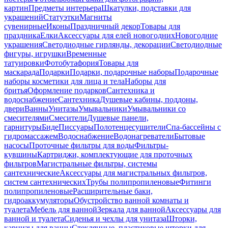
картин
Предметы интерьера
Шкатулки, подставки для
украшений
Статуэтки
Магниты
сувенирные
Иконы
Праздничный декор
Товары для
праздника
Елки
Аксессуары для елей новогодних
Новогодние
украшения
Светодиодные гирлянды, декорации
Светодиодные
фигуры, игрушки
Временные
татуировки
Фотобутафория
Товары для
маскарада
Подарки
Подарки, подарочные наборы
Подарочные
наборы косметики для лица и тела
Наборы для
бритья
Оформление подарков
Сантехника и
водоснабжение
Сантехника
Душевые кабины, поддоны,
двери
Ванны
Унитазы
Умывальники
Умывальники со
смесителями
Смесители
Душевые панели,
гарнитуры
Биде
Писсуары
Полотенцесушители
Спа-бассейны с
гидромассажем
Водоснабжение
Водонагреватели
Бытовые
насосы
Проточные фильтры для воды
Фильтры-
кувшины
Картриджи, комплектующие для проточных
фильтров
Магистральные фильтры, системы
сантехнические
Аксессуары для магистральных фильтров,
систем сантехнических
Трубы полипропиленовые
Фитинги
полипропиленовые
Расширительные баки,
гидроаккумуляторы
Обустройство ванной комнаты и
туалета
Мебель для ванной
Зеркала для ванной
Аксессуары для
ванной и туалета
Сиденья и чехлы для унитаза
Шторки,
карнизы для ванны
Стеклянные, пластиковые шторки для