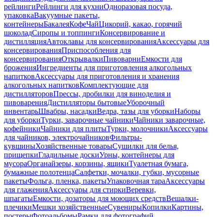
рейлинги
Рейлинги для кухни
Одноразовая посуда,
упаковка
Вакуумные пакеты,
контейнеры
Бакалея
Кофе
Чай
Цикорий, какао, горячий
шоколад
Сиропы и топпинги
Консервирование и
дистилляция
Автоклавы для консервирования
Аксессуары для
консервирования
Приспособления для
консервирования
Открывалки
Пивоварни
Емкости для
брожения
Ингредиенты для приготовления алкогольных
напитков
Аксессуары для приготовления и хранения
алкогольных напитков
Комплектующие для
дистилляторов
Прессы, дробилки для виноделия и
пивоварения
Дистилляторы бытовые
Уборочный
инвентарь
Швабры, насадки
Ведра, тазы для уборки
Наборы
для уборки
Турки, заварочные чайники
Чайники заварочные,
кофейники
Чайники для плиты
Турки, молочники
Аксессуары
для чайников, электрочайников
Фильтры-
кувшины
Хозяйственные товары
Сушилки для белья,
прищепки
Гладильные доски
Урны, контейнеры для
мусора
Органайзеры, корзины, ящики
Туалетная бумага,
бумажные полотенца
Салфетки, мочалки, губки, мусорные
пакеты
Фольга, пленка, пакеты
Упаковочная тара
Аксессуары
для глажения
Аксессуары для стирки
Веревки,
шпагаты
Емкости, дозаторы для моющих средств
Вешалки-
плечики
Мешки хозяйственные
Сувениры
Копилки
Картины,
постеры
Фотоальбомы
Рамки для фотографий,