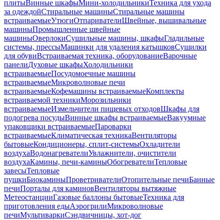
плиты
Винные шкафы
Мини-холодильники
Техника для ухода
за одеждой
Стиральные машины
Стиральные машины
встраиваемые
Утюги
Отпариватели
Швейные, вышивальные
машины
Промышленные швейные
машины
Оверлоки
Сушильные машины, шкафы
Гладильные
системы, прессы
Машинки для удаления катышков
Сушилки
для обуви
Встраиваемая техника, оборудование
Варочные
панели
Духовые шкафы
Холодильники
встраиваемые
Посудомоечные машины
встраиваемые
Микроволновые печи
встраиваемые
Кофемашины встраиваемые
Комплекты
встраиваемой техники
Морозильники
встраиваемые
Измельчители пищевых отходов
Шкафы для
подогрева посуды
Винные шкафы встраиваемые
Вакуумные
упаковщики встраиваемые
Пароварки
встраиваемые
Климатическая техника
Вентиляторы
бытовые
Кондиционеры, сплит-системы
Охладители
воздуха
Водонагреватели
Увлажнители, очистители
воздуха
Камины, печи-камины
Обогреватели
Тепловые
завесы
Тепловые
пушки
Биокамины
Проветриватели
Отопительные печи
Банные
печи
Порталы для каминов
Вентиляторы вытяжные
Метеостанции
Газовые баллоны бытовые
Техника для
приготовления еды
Аэрогрили
Микроволновые
печи
Мультиварки
Сэндвичницы, хот-дог