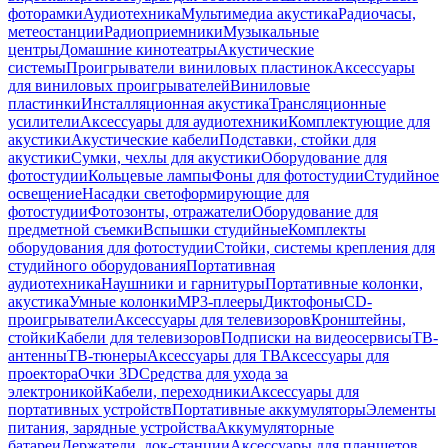
фоторамки
Аудиотехника
Мультимедиа акустика
Радиочасы,
метеостанции
Радиоприемники
Музыкальные
центры
Домашние кинотеатры
Акустические
системы
Проигрыватели виниловых пластинок
Аксессуары
для виниловых проигрывателей
Виниловые
пластинки
Инсталляционная акустика
Трансляционные
усилители
Аксессуары для аудиотехники
Комплектующие для
акустики
Акустические кабели
Подставки, стойки для
акустики
Сумки, чехлы для акустики
Оборудование для
фотостудии
Кольцевые лампы
Фоны для фотостудии
Студийное
освещение
Насадки светоформирующие для
фотостудии
Фотозонты, отражатели
Оборудование для
предметной съемки
Вспышки студийные
Комплекты
оборудования для фотостудии
Стойки, системы крепления для
студийного оборудования
Портативная
аудиотехника
Наушники и гарнитуры
Портативные колонки,
акустика
Умные колонки
MP3-плееры
Диктофоны
CD-
проигрыватели
Аксессуары для телевизоров
Кронштейны,
стойки
Кабели для телевизоров
Подписки на видеосервисы
ТВ-
антенны
ТВ-тюнеры
Аксессуары для ТВ
Аксессуары для
проектора
Очки 3D
Средства для ухода за
электроникой
Кабели, переходники
Аксессуары для
портативных устройств
Портативные аккумуляторы
Элементы
питания, зарядные устройства
Аккумуляторные
батареи
Держатели, док-станции
Аксессуары для планшетов,