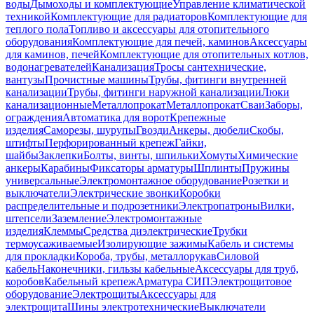
воды
Дымоходы и комплектующие
Управление климатической
техникой
Комплектующие для радиаторов
Комплектующие для
теплого пола
Топливо и аксессуары для отопительного
оборудования
Комплектующие для печей, каминов
Аксессуары
для каминов, печей
Комплектующие для отопительных котлов,
водонагревателей
Канализация
Тросы сантехнические,
вантузы
Прочистные машины
Трубы, фитинги внутренней
канализации
Трубы, фитинги наружной канализации
Люки
канализационные
Металлопрокат
Металлопрокат
Сваи
Заборы,
ограждения
Автоматика для ворот
Крепежные
изделия
Саморезы, шурупы
Гвозди
Анкеры, дюбели
Скобы,
штифты
Перфорированный крепеж
Гайки,
шайбы
Заклепки
Болты, винты, шпильки
Хомуты
Химические
анкеры
Карабины
Фиксаторы арматуры
Шплинты
Пружины
универсальные
Электромонтажное оборудование
Розетки и
выключатели
Электрические звонки
Коробки
распределительные и подрозетники
Электропатроны
Вилки,
штепсели
Заземление
Электромонтажные
изделия
Клеммы
Средства диэлектрические
Трубки
термоусаживаемые
Изолирующие зажимы
Кабель и системы
для прокладки
Короба, трубы, металлорукав
Силовой
кабель
Наконечники, гильзы кабельные
Аксессуары для труб,
коробов
Кабельный крепеж
Арматура СИП
Электрощитовое
оборудование
Электрощиты
Аксессуары для
электрощита
Шины электротехнические
Выключатели