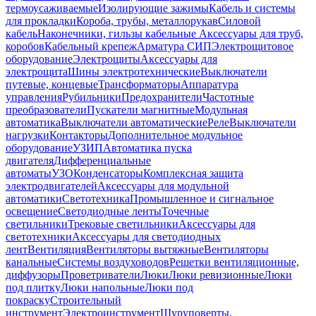
термоусаживаемые
Изолирующие зажимы
Кабель и системы
для прокладки
Короба, трубы, металлорукав
Силовой
кабель
Наконечники, гильзы кабельные
Аксессуары для труб,
коробов
Кабельный крепеж
Арматура СИП
Электрощитовое
оборудование
Электрощиты
Аксессуары для
электрощита
Шины электротехнические
Выключатели
путевые, концевые
Трансформаторы
Аппаратура
управления
Рубильники
Предохранители
Частотные
преобразователи
Пускатели магнитные
Модульная
автоматика
Выключатели автоматические
Реле
Выключатели
нагрузки
Контакторы
Дополнительное модульное
оборудование
УЗИП
Автоматика пуска
двигателя
Дифференциальные
автоматы
УЗО
Конденсаторы
Комплексная защита
электродвигателей
Аксессуары для модульной
автоматики
Светотехника
Промышленное и сигнальное
освещение
Светодиодные ленты
Точечные
светильники
Трековые светильники
Аксессуары для
светотехники
Аксессуары для светодиодных
лент
Вентиляция
Вентиляторы вытяжные
Вентиляторы
канальные
Системы воздуховодов
Решетки вентиляционные,
диффузоры
Проветриватели
Люки
Люки ревизионные
Люки
под плитку
Люки напольные
Люки под
покраску
Строительный
инструмент
Электроинструмент
Шуруповерты,