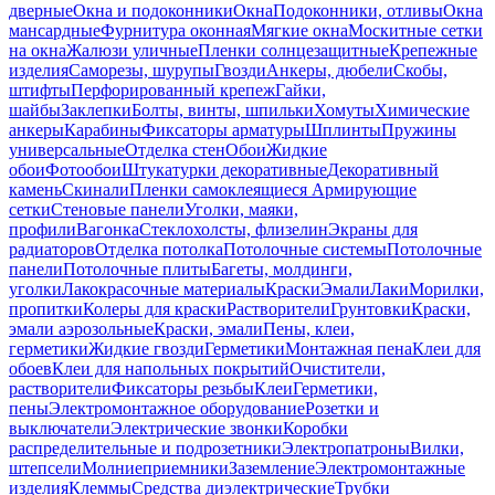
дверные
Окна и подоконники
Окна
Подоконники, отливы
Окна
мансардные
Фурнитура оконная
Мягкие окна
Москитные сетки
на окна
Жалюзи уличные
Пленки солнцезащитные
Крепежные
изделия
Саморезы, шурупы
Гвозди
Анкеры, дюбели
Скобы,
штифты
Перфорированный крепеж
Гайки,
шайбы
Заклепки
Болты, винты, шпильки
Хомуты
Химические
анкеры
Карабины
Фиксаторы арматуры
Шплинты
Пружины
универсальные
Отделка стен
Обои
Жидкие
обои
Фотообои
Штукатурки декоративные
Декоративный
камень
Скинали
Пленки самоклеящиеся
Армирующие
сетки
Стеновые панели
Уголки, маяки,
профили
Вагонка
Стеклохолсты, флизелин
Экраны для
радиаторов
Отделка потолка
Потолочные системы
Потолочные
панели
Потолочные плиты
Багеты, молдинги,
уголки
Лакокрасочные материалы
Краски
Эмали
Лаки
Морилки,
пропитки
Колеры для краски
Растворители
Грунтовки
Краски,
эмали аэрозольные
Краски, эмали
Пены, клеи,
герметики
Жидкие гвозди
Герметики
Монтажная пена
Клеи для
обоев
Клеи для напольных покрытий
Очистители,
растворители
Фиксаторы резьбы
Клеи
Герметики,
пены
Электромонтажное оборудование
Розетки и
выключатели
Электрические звонки
Коробки
распределительные и подрозетники
Электропатроны
Вилки,
штепсели
Молниеприемники
Заземление
Электромонтажные
изделия
Клеммы
Средства диэлектрические
Трубки