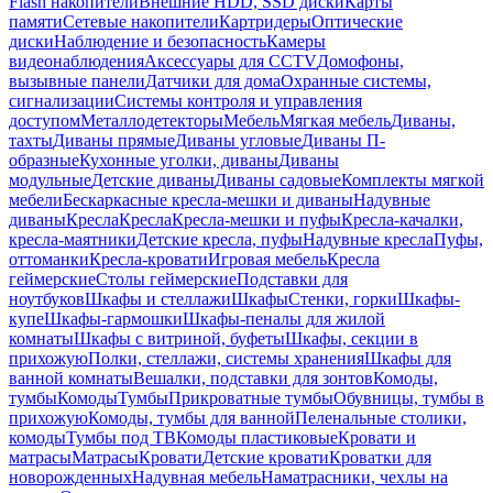
Flash накопители
Внешние HDD, SSD диски
Карты
памяти
Сетевые накопители
Картридеры
Оптические
диски
Наблюдение и безопасность
Камеры
видеонаблюдения
Аксессуары для CCTV
Домофоны,
вызывные панели
Датчики для дома
Охранные системы,
сигнализации
Системы контроля и управления
доступом
Металлодетекторы
Мебель
Мягкая мебель
Диваны,
тахты
Диваны прямые
Диваны угловые
Диваны П-
образные
Кухонные уголки, диваны
Диваны
модульные
Детские диваны
Диваны садовые
Комплекты мягкой
мебели
Бескаркасные кресла-мешки и диваны
Надувные
диваны
Кресла
Кресла
Кресла-мешки и пуфы
Кресла-качалки,
кресла-маятники
Детские кресла, пуфы
Надувные кресла
Пуфы,
оттоманки
Кресла-кровати
Игровая мебель
Кресла
геймерские
Столы геймерские
Подставки для
ноутбуков
Шкафы и стеллажи
Шкафы
Стенки, горки
Шкафы-
купе
Шкафы-гармошки
Шкафы-пеналы для жилой
комнаты
Шкафы с витриной, буфеты
Шкафы, секции в
прихожую
Полки, стеллажи, системы хранения
Шкафы для
ванной комнаты
Вешалки, подставки для зонтов
Комоды,
тумбы
Комоды
Тумбы
Прикроватные тумбы
Обувницы, тумбы в
прихожую
Комоды, тумбы для ванной
Пеленальные столики,
комоды
Тумбы под ТВ
Комоды пластиковые
Кровати и
матрасы
Матрасы
Кровати
Детские кровати
Кроватки для
новорожденных
Надувная мебель
Наматрасники, чехлы на