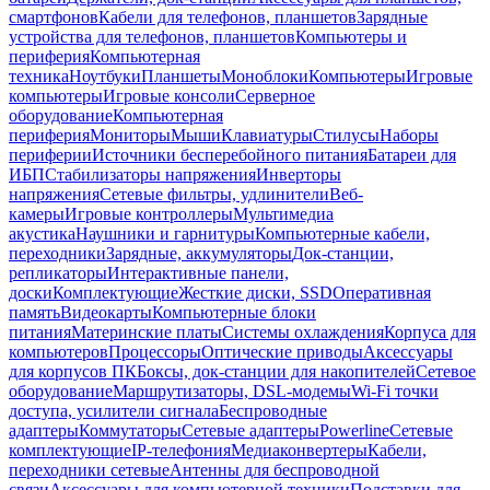
смартфонов
Кабели для телефонов, планшетов
Зарядные
устройства для телефонов, планшетов
Компьютеры и
периферия
Компьютерная
техника
Ноутбуки
Планшеты
Моноблоки
Компьютеры
Игровые
компьютеры
Игровые консоли
Серверное
оборудование
Компьютерная
периферия
Мониторы
Мыши
Клавиатуры
Стилусы
Наборы
периферии
Источники бесперебойного питания
Батареи для
ИБП
Стабилизаторы напряжения
Инверторы
напряжения
Сетевые фильтры, удлинители
Веб-
камеры
Игровые контроллеры
Мультимедиа
акустика
Наушники и гарнитуры
Компьютерные кабели,
переходники
Зарядные, аккумуляторы
Док-станции,
репликаторы
Интерактивные панели,
доски
Комплектующие
Жесткие диски, SSD
Оперативная
память
Видеокарты
Компьютерные блоки
питания
Материнские платы
Системы охлаждения
Корпуса для
компьютеров
Процессоры
Оптические приводы
Аксессуары
для корпусов ПК
Боксы, док-станции для накопителей
Сетевое
оборудование
Маршрутизаторы, DSL-модемы
Wi-Fi точки
доступа, усилители сигнала
Беспроводные
адаптеры
Коммутаторы
Сетевые адаптеры
Powerline
Сетевые
комплектующие
IP-телефония
Медиаконвертеры
Кабели,
переходники сетевые
Антенны для беспроводной
связи
Аксессуары для компьютерной техники
Подставки для