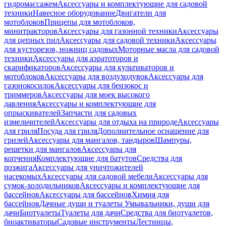
гидромассажем
Аксессуары и комплектующие для садовой
техники
Навесное оборудование
Двигатели для
мотоблоков
Прицепы для мотоблоков,
минитракторов
Аксессуары для газонной техники
Аксессуары
для цепных пил
Аксессуары для садовой техники
Аксессуары
для кусторезов, ножниц садовых
Моторные масла для садовой
техники
Аксессуары для аэратоторов и
скарификаторов
Аксессуары для культиваторов и
мотоблоков
Аксессуары для воздуходувок
Аксессуары для
газонокосилок
Аксессуары для бензокос и
триммеров
Аксессуары для моек высокого
давления
Аксессуары и комплектующие для
опрыскивателей
Запчасти для садовых
измельчителей
Аксессуары для отдыха на природе
Аксессуары
для гриля
Посуда для гриля
Дополнительное оснащение для
грилей
Аксессуары для мангалов, тандыров
Шампуры,
решетки для мангалов
Аксессуары для
копчения
Комплектующие для батутов
Средства для
розжига
Аксессуары для уничтожителей
насекомых
Аксессуары для садовой мебели
Аксессуары для
сумок-холодильников
Аксессуары и комплектующие для
бассейнов
Аксессуары для бассейнов
Химия для
бассейнов
Дачные души и туалеты
Умывальники, души для
дачи
Биотуалеты
Туалеты для дачи
Средства для биотуалетов,
биоактиваторы
Садовые инструменты
Лестницы,