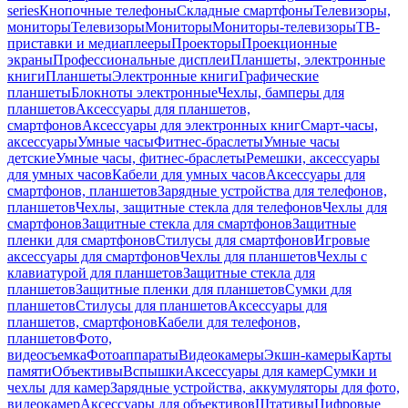
series
Кнопочные телефоны
Складные смартфоны
Телевизоры,
мониторы
Телевизоры
Мониторы
Мониторы-телевизоры
ТВ-
приставки и медиаплееры
Проекторы
Проекционные
экраны
Профессиональные дисплеи
Планшеты, электронные
книги
Планшеты
Электронные книги
Графические
планшеты
Блокноты электронные
Чехлы, бамперы для
планшетов
Аксессуары для планшетов,
смартфонов
Аксессуары для электронных книг
Смарт-часы,
аксессуары
Умные часы
Фитнес-браслеты
Умные часы
детские
Умные часы, фитнес-браслеты
Ремешки, аксессуары
для умных часов
Кабели для умных часов
Аксессуары для
смартфонов, планшетов
Зарядные устройства для телефонов,
планшетов
Чехлы, защитные стекла для телефонов
Чехлы для
смартфонов
Защитные стекла для смартфонов
Защитные
пленки для смартфонов
Стилусы для смартфонов
Игровые
аксессуары для смартфонов
Чехлы для планшетов
Чехлы с
клавиатурой для планшетов
Защитные стекла для
планшетов
Защитные пленки для планшетов
Сумки для
планшетов
Стилусы для планшетов
Аксессуары для
планшетов, смартфонов
Кабели для телефонов,
планшетов
Фото,
видеосъемка
Фотоаппараты
Видеокамеры
Экшн-камеры
Карты
памяти
Объективы
Вспышки
Аксессуары для камер
Сумки и
чехлы для камер
Зарядные устройства, аккумуляторы для фото,
видеокамер
Аксессуары для объективов
Штативы
Цифровые