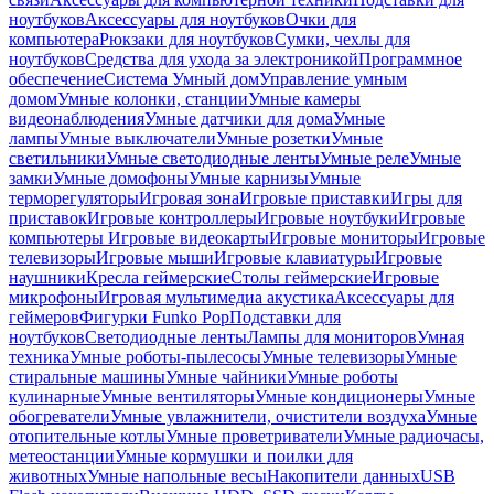
ноутбуков
Аксессуары для ноутбуков
Очки для
компьютера
Рюкзаки для ноутбуков
Сумки, чехлы для
ноутбуков
Средства для ухода за электроникой
Программное
обеспечение
Система Умный дом
Управление умным
домом
Умные колонки, станции
Умные камеры
видеонаблюдения
Умные датчики для дома
Умные
лампы
Умные выключатели
Умные розетки
Умные
светильники
Умные светодиодные ленты
Умные реле
Умные
замки
Умные домофоны
Умные карнизы
Умные
терморегуляторы
Игровая зона
Игровые приставки
Игры для
приставок
Игровые контроллеры
Игровые ноутбуки
Игровые
компьютеры
Игровые видеокарты
Игровые мониторы
Игровые
телевизоры
Игровые мыши
Игровые клавиатуры
Игровые
наушники
Кресла геймерские
Столы геймерские
Игровые
микрофоны
Игровая мультимедиа акустика
Аксессуары для
геймеров
Фигурки Funko Pop
Подставки для
ноутбуков
Светодиодные ленты
Лампы для мониторов
Умная
техника
Умные роботы-пылесосы
Умные телевизоры
Умные
стиральные машины
Умные чайники
Умные роботы
кулинарные
Умные вентиляторы
Умные кондиционеры
Умные
обогреватели
Умные увлажнители, очистители воздуха
Умные
отопительные котлы
Умные проветриватели
Умные радиочасы,
метеостанции
Умные кормушки и поилки для
животных
Умные напольные весы
Накопители данных
USB