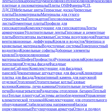
ленты
Поликарбонат
Шумоизоляция
Теплоизоляция
Звукоизоляц
плитные и пиломатериалы
Плиты OSB
Фанера
ДСП,
ЛДСП
Мебельные щиты
Террасные доски
Древесные
плиты
Пиломатериалы
Материалы для сухого
строительства
Гипсокартон
Гипсоволокнистые
листы
Цементные плиты
Профили для
гипсокартона
Комплектующие для гипсокартона
Ленты
армирующие
Уплотнительные ленты
Гипсовые и цементные
плиты
Вентиляторы вытяжные
Системы воздуховодов
Решетки
вентиляционные, диффузоры
Кровля и водосток
Черепица и
кровельные материалы
Водосточные системы
Поверхностный
водоотвод
Кровельные софиты
Доборные элементы
кровли
Гидроизоляционные
материалы
Шифер
Профнастил
Рулонная кровля
Кровельная
вентиляция
Отделка фасада
Фасадные
панели
Сайдинг
Комплектующие для фасадных
панелей
Декоративные штукатурки для фасада
Клинкерная
плитка для фасада
Декоративный камень для наружной
отделки
Отопление
Отопительные котлы
Газовые
колонки
Камины, печи-камины
Отопительные печи
Банные
печи
Водонагреватели
Радиаторы отопления, батареи
Теплый
пол
Теплые плинтусы
Системы антиобледенения
Управление
климатической техникой
Комплектующие для отопительного
оборудования
Стабилизаторы напряжения
Насосы
циркуляционные
Регулирующая арматура
Отвод и подвод