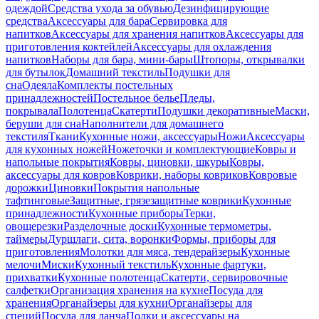
одеждой
Средства ухода за обувью
Дезинфицирующие
средства
Аксессуары для бара
Сервировка для
напитков
Аксессуары для хранения напитков
Аксессуары для
приготовления коктейлей
Аксессуары для охлаждения
напитков
Наборы для бара, мини-бары
Штопоры, открывалки
для бутылок
Домашний текстиль
Подушки для
сна
Одеяла
Комплекты постельных
принадлежностей
Постельное белье
Пледы,
покрывала
Полотенца
Скатерти
Подушки декоративные
Маски,
беруши для сна
Наполнители для домашнего
текстиля
Ткани
Кухонные ножи, аксессуары
Ножи
Аксессуары
для кухонных ножей
Ножеточки и комплектующие
Ковры и
напольные покрытия
Ковры, циновки, шкуры
Ковры,
аксессуары для ковров
Коврики, наборы ковриков
Ковровые
дорожки
Циновки
Покрытия напольные
тафтинговые
Защитные, грязезащитные коврики
Кухонные
принадлежности
Кухонные приборы
Терки,
овощерезки
Разделочные доски
Кухонные термометры,
таймеры
Дуршлаги, сита, воронки
Формы, приборы для
приготовления
Молотки для мяса, тендерайзеры
Кухонные
мелочи
Миски
Кухонный текстиль
Кухонные фартуки,
прихватки
Кухонные полотенца
Скатерти, сервировочные
салфетки
Организация хранения на кухне
Посуда для
хранения
Органайзеры для кухни
Органайзеры для
специй
Посуда для ланча
Полки и аксессуары на