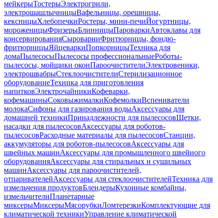
мейкеры
Тостеры
Электрогрили,
электрошашлычницы
Вафельницы, орешницы,
кексницы
Хлебопечки
Ростеры, мини-печи
Йогуртницы,
мороженицы
Фризеры
Блинницы
Пароварки
Автоклавы для
консервирования
Сыроварни
Фритюрницы, фондю-
фритюрницы
Яйцеварки
Попкорницы
Техника для
дома
Пылесосы
Пылесосы профессиональные
Роботы-
пылесосы, мойщики окон
Пароочистители
Электровеники,
электрошвабры
Стеклоочистители
Стерилизационное
оборудование
Техника для приготовления
напитков
Электрочайники
Кофеварки,
кофемашины
Соковыжималки
Кофемолки
Вспениватели
молока
Сифоны для газирования воды
Аксессуары для
домашней техники
Принадлежности для пылесосов
Щетки,
насадки для пылесосов
Аксессуары для роботов-
пылесосов
Расходные материалы для пылесосов
Станции,
аккумуляторы для роботов-пылесосов
Аксессуары для
швейных машин
Аксессуары для промышленного швейного
оборудования
Аксессуары для стиральных и сушильных
машин
Аксессуары для пароочистителей,
отпаривателей
Аксессуары для стеклоочистителей
Техника для
измельчения продуктов
Блендеры
Кухонные комбайны,
измельчители
Планетарные
миксеры
Миксеры
Мясорубки
Ломтерезки
Комплектующие для
климатической техники
Управление климатической