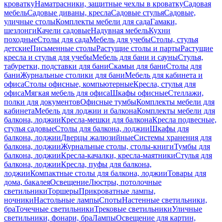
кроватку
Наматрасники, защитные чехлы в кроватку
Садовая
мебель
Садовые диваны, кресла
Садовые стулья
Садовые,
уличные столы
Комплекты мебели для сада
Гамаки,
шезлонги
Качели садовые
Надувная мебель
Кухни
походные
Столы для сада
Мебель для учебы
Столы, стулья
детские
Письменные столы
Растущие столы и парты
Растущие
кресла и стулья для учебы
Мебель для бани и сауны
Стулья,
табуретки, подставки для бани
Скамьи для бани
Столы для
бани
Журнальные столики для бани
Мебель для кабинета и
офиса
Столы офисные, компьютерные
Кресла, стулья для
офиса
Мягкая мебель для офиса
Шкафы офисные
Стеллажи,
полки для документов
Офисные тумбы
Комплекты мебели для
кабинета
Мебель для лоджии и балкона
Комплекты мебели для
балкона, лоджии
Кресла-мешки для балкона
Кресла подвесные,
стулья садовые
Столы для балкона, лоджии
Шкафы для
балкона, лоджии
Дверцы жалюзийные
Системы хранения для
балкона, лоджии
Журнальные столы, столы-книги
Тумбы для
балкона, лоджии
Кресла-качалки, кресла-маятники
Стулья для
балкона, лоджии
Кресла, пуфы для балкона,
лоджии
Компактные столы для балкона, лоджии
Товары для
дома, бакалея
Освещение
Люстры, потолочные
светильники
Торшеры
Прикроватные лампы,
ночники
Настольные лампы
Споты
Настенные светильники,
бра
Точечные светильники
Трековые светильники
Уличные
светильники, фонари, бра
Лампы
Освещение для картин,