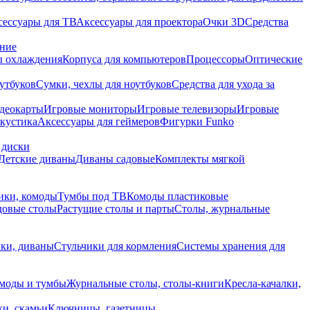
сессуары для ТВ
Аксессуары для проектора
Очки 3D
Средства
ание
 охлаждения
Корпуса для компьютеров
Процессоры
Оптические
утбуков
Сумки, чехлы для ноутбуков
Средства для ухода за
деокарты
Игровые мониторы
Игровые телевизоры
Игровые
акустика
Аксессуары для геймеров
Фигурки Funko
 диски
Детские диваны
Диваны садовые
Комплекты мягкой
ики, комоды
Тумбы под ТВ
Комоды пластиковые
довые столы
Растущие столы и парты
Столы, журнальные
ки, диваны
Стульчики для кормления
Системы хранения для
моды и тумбы
Журнальные столы, столы-книги
Кресла-качалки,
ки, скамьи
Ключницы, газетницы