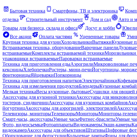
Бытовая техника
Смартфоны, ТВ и электроника
Комп
отделка
Строительный инструмент
Дом и сад
Авто и 
Товары для бизнеса, склада и офиса
Досуг и хобби
Ювели
Все акции
Оплата частями
Уцененные товары
Умны
Крупная техника для кухни
Холодильники
Вытяжки
Кухонные 
Встраиваемая техника, оборудование
Варочные панели
Духовые
встраиваемые
Комплекты встраиваемой техники
Морозильники 
упаковщики встраиваемые
Пароварки встраиваемые
Техника для приготовления еды
Аэрогрили
Микроволновые пе
кексницы
Хлебопечки
Ростеры, мини-печи
Йогуртницы, морож
фритюрницы
Яйцеварки
Попкорницы
Техника для приготовления напитков
Электрочайники
Кофевар
Техника для измельчения продуктов
Блендеры
Кухонные комбай
Мелкая техника
Весы кухонные, бытовые
Сушилки для овощей 
Аксессуары для кухонной техники
Аксессуары для микроволно
тостеров, сэндвичниц
Аксессуары для кухонных комбайнов
Акс
йогуртниц
Аксессуары для аэрогрилей, электрогрилей
Аксессуа
Телевизоры, мониторы
Телевизоры
Мониторы
Мониторы-телеви
Смарт-часы, аксессуары
Умные часы
Фитнес-браслеты
Умные ча
Фото, видеосъемка
Фотоаппараты
Видеокамеры
Экшн-камеры
Ка
видеокамер
Аксессуары для объективов
Штативы
Цифровые фот
Оборудование для фотостудии
Кольцевые лампы
Фоны для фото