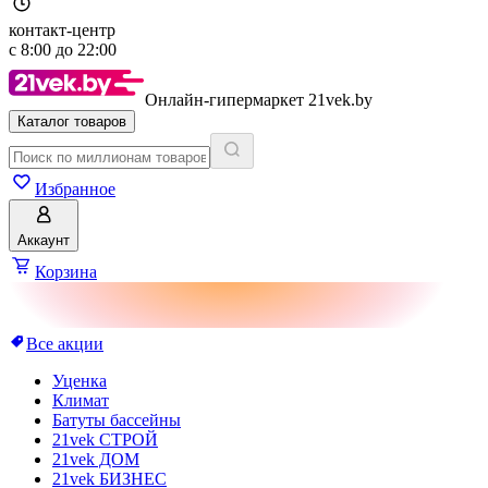
контакт-центр
с
8:00
до
22:00
Онлайн-гипермаркет 21vek.by
Каталог товаров
Избранное
Аккаунт
Корзина
Все акции
Уценка
Климат
Батуты бассейны
21vek СТРОЙ
21vek ДОМ
21vek БИЗНЕС