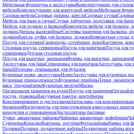
Мебельная фурнитура и аксессуары
Комплектующие для столов
мебели
Комплектующие для корпусной мебели
Мебельная фурн
Садовая мебель
Садовые диваны, кресла
Садовые стулья
Садовые
Мебель для бани и сауны
Стулья, табуретки, подставки для бани
Мебель для лоджии и балкона
Комплекты мебели для балкона, 
лоджии
Дверцы жалюзийные
Системы хранения для балкона, л
лоджии
Кресла, пуфы для балкона, лоджии
Компактные столы дл
Посуда для готовки
Сковороды, сотейники, воки
Кастрюли, ков
Столовая посуда, сервировка
Посуда для напитков
Посуда для г
сервировки
Детская столовая посуда
Посуда для выпечки, запекания
Формы для выпечки, запекания
Аксессуары для бара
Сервировка для напитков
Аксессуары для 
бары
Штопоры, открывалки для бутылок
Кухонные ножи, аксессуары
Ножи
Аксессуары для кухонных н
Кухонные принадлежности
Кухонные приборы
Терки, овощерез
мяса, тендерайзеры
Кухонные мелочи
Миски
Организация хранения на кухне
Посуда для хранения
Органайзе
посуда, упаковка
Вакуумные пакеты, контейнеры
Консервирование и дистилляция
Автоклавы для консервирован
брожения
Ингредиенты для приготовления алкогольных напит
виноделия и пивоварения
Дистилляторы бытовые
Турки, заварочные чайники
Чайники заварочные, кофейники
Ча
Сувениры
Копилки
Картины, постеры
Фотоальбомы
Рамки для ф
Подарки
Подарки, подарочные наборы
Подарочные наборы косм
Водоснабжение
Водонагреватели
Бытовые насосы
Проточные фи