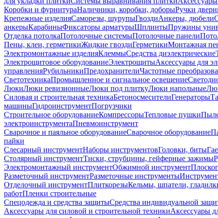
для укладки плитки
Системы выравнивания плитки
Аксессуары
Коробки и фурнитура
Наличники, коробки, доборы
Ручки дверн
Крепежные изделия
Саморезы, шурупы
Гвозди
Анкеры, дюбели
анкеры
Карабины
Фиксаторы арматуры
Шплинты
Пружины унив
Отделка потолка
Потолочные системы
Потолочные панели
Пото
Пены, клеи, герметики
Жидкие гвозди
Герметики
Монтажная пе
Электромонтажные изделия
Клеммы
Средства диэлектрические
Электрощитовое оборудование
Электрощиты
Аксессуары для э
управления
Рубильники
Предохранители
Частотные преобразов
Светотехника
Промышленное и сигнальное освещение
Светоди
Люки
Люки ревизионные
Люки под плитку
Люки напольные
Люк
Силовая и строительная техника
Бетоносмесители
Генераторы
Та
машины
Гидроинструмент
Погрузчики
Строительное оборудование
Компрессоры
Тепловые пушки
Пыле
электроинструмента
Пневмоинструмент
Сварочное и паяльное оборудование
Сварочное оборудование
П
пайки
Слесарный инструмент
Наборы инструментов
Головки, биты
Га
Столярный инструмент
Тиски, струбцины, гейферные зажимы
Р
Электромонтажный инструмент
Обжимной инструмент
Плоског
Разметочный инструмент
Разметочные инструменты
Инструмент
Отделочный инструмент
Плиткорезы
Кельмы, шпатели, гладилк
работ
Пленки строительные
Спецодежда и средства защиты
Средства индивидуальной защ
Аксессуары для силовой и строительной техники
Аксессуары дл