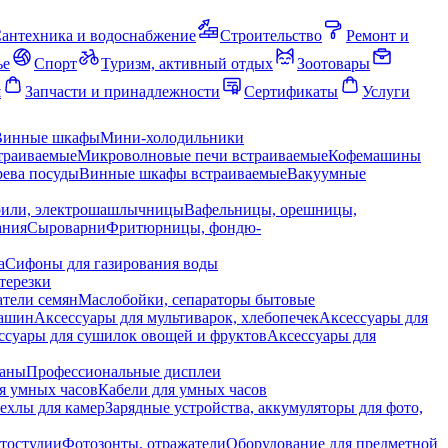
антехника и водоснабжение
Строительство
Ремонт и
ье
Спорт
Туризм, активный отдых
Зоотовары
я
Запчасти и принадлежности
Сертификаты
Услуги
Винные шкафы
Мини-холодильники
траиваемые
Микроволновые печи встраиваемые
Кофемашины
ева посуды
Винные шкафы встраиваемые
Вакуумные
рили, электрошашлычницы
Вафельницы, орешницы,
ания
Сыроварни
Фритюрницы, фондю-
а
Сифоны для газирования воды
терезки
тели семян
Маслобойки, сепараторы бытовые
машин
Аксессуары для мультиварок, хлебопечек
Аксессуары для
ссуары для сушилок овощей и фруктов
Аксессуары для
раны
Профессиональные дисплеи
я умных часов
Кабели для умных часов
ехлы для камер
Зарядные устройства, аккумуляторы для фото,
тостудии
Фотозонты, отражатели
Оборудование для предметной