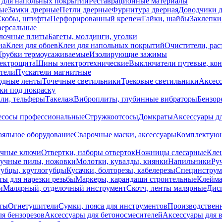
 для напольных покрытий
Реставрационные материалы
ые
Замки дверные
Петли дверные
Фурнитура дверная
Доводчики 
Скобы, штифты
Перфорированный крепеж
Гайки, шайбы
Заклепки
ерсальные
лочные плиты
Багеты, молдинги, уголки
на
Клеи для обоев
Клеи для напольных покрытий
Очистители, рас
Трубки термоусаживаемые
Изолирующие зажимы
лектрощита
Шины электротехнические
Выключатели путевые, ко
атели
Пускатели магнитные
одные ленты
Точечные светильники
Трековые светильники
Аксесс
и под покраску
ли, тельферы
Такелаж
Виброплиты, глубинные вибраторы
Бензор
сосы профессиональные
Стружкоотсосы
Домкраты
Аксессуары д
аяльное оборудование
Сварочные маски, аксессуары
Комплектующ
ечные ключи
Отвертки, наборы отверток
Ножницы слесарные
Кле
учные пилы, ножовки
Молотки, кувалды, киянки
Напильники
Ру
убцы, круглогубцы
Кусачки, болторезы, кабелерезы
Специнструм
ы для нарезки резьбы
Маркеры, карандаши строительные
Клейма
и
Малярный, отделочный инструмент
Скотч, ленты малярные
Дисп
иты
Огнетушители
Сумки, пояса для инструментов
Производствен
я бензорезов
Аксессуары для бетоносмесителей
Аксессуары для 