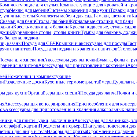
Комплектующие для стульев
Комплектующие для кроватей и кро
итура
Чехлы для мебели
Системы хранения для кухни
Товары для 
, уличные столы
Комплекты мебели для сада
Гамаки, шезлонги
Ка
Скамьи для бани
Столы для бани
Журнальные столики для бани
лоджии
Кресла-мешки для балкона
Кресла подвесные, стулья садо
оджии
Журнальные столы, столы-книги
Тумбы для балкона, лодж
я балкона, лоджии
ши, казаны
Посуда для СВЧ
Крышки и аксессуары для посуды
Гаст
орячих напитков
Посуда для подачи и хранения напитков
Столовы
Посуда для запекания
Аксессуары для выпечки
Бумага, фольга, р
хранения напитков
Аксессуары для приготовления коктейлей
Аксе
ожей
Ножеточки и комплектующие
ки
Разделочные доски
Кухонные термометры, таймеры
Дуршлаги, 
ры для кухни
Органайзеры для специй
Посуда для ланча
Полки и 
ия
Аксессуары для консервирования
Приспособления для консер
ков
Аксессуары для приготовления и хранения алкогольных напи
йники для плиты
Турки, молочники
Аксессуары для чайников, э
отографий, картин
Предметы интерьера
Шкатулки, подставки дл
етики для лица и тела
Наборы для бритья
Оформление подарков
льтры для воды
Фильтры-кувшины
Картриджи, комплектующие д