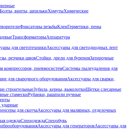
дверные
Болты, винты, шпильки
Хомуты
Химические
творители
Фиксаторы резьбы
Клеи
Герметики, пены
нцевые
Трансформаторы
Аппаратура
уары для светотехники
Аксессуары для светодиодных лент
езы, резчики швов
Стойки, дрели для бурения
Затирочные
ля компрессоров, пневмосистем
Системы пылеудаления для
ие для сварочного оборудования
Аксессуары для сварки,
щи строительные
Зубила, керны, выколотки
Щетки слесарные
чные стамески
Рубанки, рашпили ручные
енты
 ударные
енсеры для скотча
Аксессуары для малярных, отделочных
ная одежда
Спецодежда
Спецобувь
виброоборудования
Аксессуары для генераторов
Аксессуары для