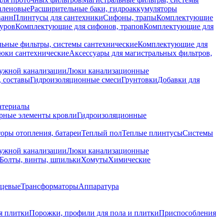
иленовые
Расширительные баки, гидроаккумуляторы
ванн
Плинтусы для сантехники
Сифоны, трапы
Комплектующие
уров
Комплектующие для сифонов, трапов
Комплектующие для
ьные фильтры, системы сантехнические
Комплектующие для
юки сантехнические
Аксессуары для магистральных фильтров,
ружной канализации
Люки канализационные
 составы
Гидроизоляционные смеси
Грунтовки
Добавки для
атериалы
рные элементы кровли
Гидроизоляционные
оры отопления, батареи
Теплый пол
Теплые плинтусы
Системы
ружной канализации
Люки канализационные
Болты, винты, шпильки
Хомуты
Химические
нцевые
Трансформаторы
Аппаратура
я плитки
Порожки, профили для пола и плитки
Приспособления