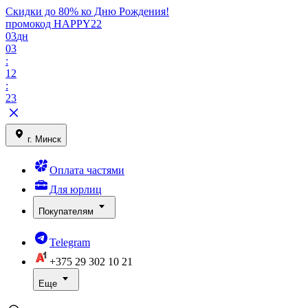
Скидки до 80% ко Дню Рождения!
промокод HAPPY22
03
дн
03
:
12
:
23
г. Минск
Оплата частями
Для юрлиц
Покупателям
Telegram
+375 29
302 10 21
Еще