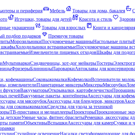
ьютеры и периферия
Мебель
Товары для дома, бакалея
С
мото
Игрушки, товары для детей
Красота и стиль
Здоров
рные украшения
Товары для взрослых
Книги и канцеляри
й подбор подарков
Премиум товары
плиты
Морозильники
Посудомоечные машины
Настольные плиты
 шкафы
Холодильники встраиваемые
Посудомоечные машины вс
встраиваемые
Измельчители пищевых отходов
Шкафы для подогр
чи
Мультиварки
Сэндвичницы, хот-дог мейкеры
Тостеры
Электрог
еницы
Фризеры
Блинницы
Пароварки
Автоклавы для консервиров
ки, кофемашины
Соковыжималки
Кофемолки
Вспениватели молок
ны, измельчители
Планетарные миксеры
Миксеры
Мясорубки
Лом
и фруктов
Вакууматоры
Открывалки, картофелечистки
Проращива
вых печей
Вакуумные пакеты, контейнеры
Аксессуары для кофе
ессуары для мясорубок
Аксессуары для блендеров, миксеров
Аксе
ры для соковыжималок
Средства для ухода за техникой
зоры
ТВ-приставки и медиаплееры
Проекторы
Проекционные эк
сы детские
Умные часы, фитнес-браслеты
Ремешки, аксессуары дл
рты памяти
Объективы
Вспышки
Аксессуары для камер
Сумки и ч
орамки
студии
Студийное освещение
Насадки светоформирующие для фо