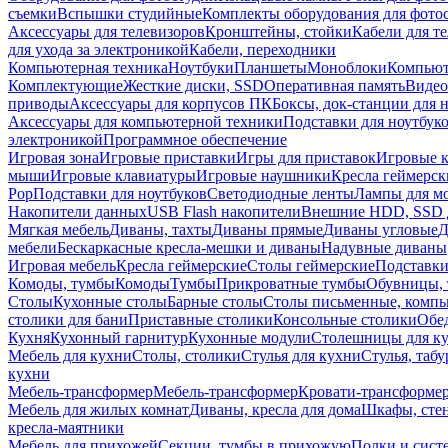
съемки
Вспышки студийные
Комплекты оборудования для фото
Аксессуары для телевизоров
Кронштейны, стойки
Кабели для т
для ухода за электроникой
Кабели, переходники
Компьютерная техника
Ноутбуки
Планшеты
Моноблоки
Компью
Комплектующие
Жесткие диски, SSD
Оперативная память
Видео
приводы
Аксессуары для корпусов ПК
Боксы, док-станции для 
Аксессуары для компьютерной техники
Подставки для ноутбук
электроникой
Программное обеспечение
Игровая зона
Игровые приставки
Игры для приставок
Игровые 
мыши
Игровые клавиатуры
Игровые наушники
Кресла геймерск
Pop
Подставки для ноутбуков
Светодиодные ленты
Лампы для м
Накопители данных
USB Flash накопители
Внешние HDD, SSD 
Мягкая мебель
Диваны, тахты
Диваны прямые
Диваны угловые
Д
мебели
Бескаркасные кресла-мешки и диваны
Надувные диваны
Игровая мебель
Кресла геймерские
Столы геймерские
Подставки
Комоды, тумбы
Комоды
Тумбы
Прикроватные тумбы
Обувницы, 
Столы
Кухонные столы
Барные столы
Столы письменные, комп
столики для бани
Приставные столики
Консольные столики
Обе
Кухня
Кухонный гарнитур
Кухонные модули
Столешницы для к
Мебель для кухни
Столы, столики
Стулья для кухни
Стулья, таб
кухни
Мебель-трансформер
Мебель-трансформер
Кровати-трансформе
Мебель для жилых комнат
Диваны, кресла для дома
Шкафы, стен
кресла-маятники
Мебель для прихожей
Секции, тумбы в прихожую
Полки и сист