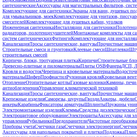
сантехнические
Аксессуары для магистральных фильтров, сист
Комплектующие для сантехники
Экраны для ванн, душевых по
для умывальников, моек
Комплектующие для унитазов, писсуар
смесителей
Комплектующие для душевых кабин, уголков
Инженерная сантехника
Инсталляции для сантехники
Полотенц
радиаторов, полотенцесушителей
Монтажные комплекты для с
систем сантехнических
Фитинги
Комплектующие для инсталля
Канализация
Тросы сантехнические, вантузы
Прочистные маши
Строительные смеси и грунтовки
Клеевые смеси
Шпатлевки
Шту
строительных смесей
Кирпичи, блоки, тротуарная плитка
Кирпичи
Строительные бло
Древесно-плитные и пиломатериалы
Плиты OSB
Фанера
ДСП, 
Кровля и водосток
Черепица и кровельные материалы
Водосточ
материалы
Шифер
Профнастил
Рулонная кровля
Кровельная вен
Отопление
Отопительные котлы
Газовые колонки
Камины, печи
антиобледенения
Управление климатической техникой
Канализация
Тросы сантехнические, вантузы
Прочистные маши
Крепежные изделия
Саморезы, шурупы
Гвозди
Анкеры, дюбели
анкеры
Карабины
Фиксаторы арматуры
Шплинты
Пружины унив
Электромонтажные изделия
Клеммы
Средства диэлектрические
Электрощитовое оборудование
Электрощиты
Аксессуары для э
управления
Рубильники
Предохранители
Частотные преобразов
Приборы учета
Счетчики газа
Счетчики электроэнергии
Счетчи
Аксессуары для напольных покрытий и плитки
Подложка
Плинт