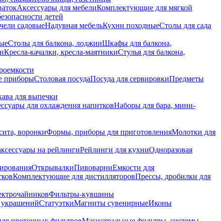
ваток
Аксессуары для мебели
Комплектующие для мягкой
безопасности детей
чели садовые
Надувная мебель
Кухни походные
Столы для сада
вые
Столы для балкона, лоджии
Шкафы для балкона,
ии
Кресла-качалки, кресла-маятники
Стулья для балкона,
роемкости
е приборы
Столовая посуда
Посуда для сервировки
Предметы
укава для выпечки
ссуары для охлаждения напитков
Наборы для бара, мини-
сита, воронки
Формы, приборы для приготовления
Молотки для
аксессуары на рейлинги
Рейлинги для кухни
Одноразовая
вирования
Открывалки
Пивоварни
Емкости для
тков
Комплектующие для дистилляторов
Прессы, дробилки для
лектрочайников
Фильтры-кувшины
я украшений
Статуэтки
Магниты сувенирные
Иконы
ля проточных фильтров
Магистральные фильтры, системы