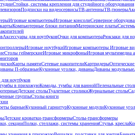
студии
Стойки, системы крепления для студийного оборудования
елевизоров
Подписки на видеосервисы
ТВ-антенны
ТВ-тюнеры
Ак
теры
Игровые компьютеры
Игровые консоли
Серверное оборудов
карты
Компьютерные блоки питания
Материнские платы
Системы
накопителей
ов
Аксессуары для ноутбуков
Очки для компьютера
Рюкзаки для но
контроллеры
Игровые ноутбуки
Игровые компьютеры
Игровые ви
ие
Столы геймерские
Игровые микрофоны
Игровая мультимедиа 
ониторов
диски
Карты памяти
Сетевые накопители
Картридеры
Оптические
иваны П-образные
Кухонные уголки, диваны
Диваны модульные
 для ноутбуков
тумбы в прихожую
Комоды, тумбы для ванной
Пеленальные стол
ьютерные
Детские столы
Туалетные столики
Журнальные столы
Са
денные группы
Столы-книги
ухни
уреты барные
Кухонный гарнитур
Кухонные модули
Кухонные угол
ры
Детские кроватки-трансформеры
Столы-трансформеры
ки, секции
Полки, стеллажи, системы хранения
Стулья, кресла
Ко
емы хранения в прихожую
Вешалки, подставки для зонтов
Банкет