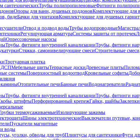
ем сантехнических
Трубы полипропиленовые
Фитинги полипроп
ддонов
Опоры для ванн, душевых поддонов
Комплектующие для 
ов, биде
Бачки для унитазов
Комплектующие для душевых гарнит
есушители
Отвод и подвод воды
Трубы водопроводные
Магистрал
антехники
Регулирующая арматура
Системы защиты от протечек
Л
ций
Опрессовочные насосы
ны
Трубы, фитинги внутренней канализации
Трубы, фитинги на
катурки
Стяжки, самонивелирующие смеси
Строительные смеси,
ки
Тротуарная плитка
ЛДСП
Мебельные щиты
Террасные доски
Древесные плиты
Пилом
ные системы
Поверхностный водоотвод
Кровельные софиты
Добо
тиляция
-камины
Отопительные печи
Банные печи
Водонагреватели
Радиат
ны
Трубы, фитинги внутренней канализации
Трубы, фитинги на
Скобы, штифты
Перфорированный крепеж
Гайки, шайбы
Заклепки
ерсальные
Трубки термоусаживаемые
Изолирующие зажимы
лектрощита
Шины электротехнические
Выключатели путевые, ко
атели
Пускатели магнитные
ки воды
усы, уголки, обводы для труб
Плинтусы для сантехники
Фуги дл