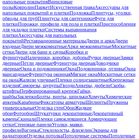
напольные покрытия
Виниловые
полы
Ковролин
Паркет
Искусственная трава
Аксессуары для
напольных покрытий и плитки
Подложка
Плинтусы, уголки,
обводы для труб
Плинтусы для сантехники
Фуги для
плитки
Порожки, профили для пола и плитки
Приспособления
для укладки плитки
Системы выравнивания
плитки
Аксессуары для напольных
покрытий
Реставрационные материалы
Двери и арки
Двери
входные
Двери межкомнатные
Арки межкомнатные
Москитные
сетки
Двери для бани и сауны
Коробки и
фурнитура
Наличники, коробки, доборы
Ручки дверные
Замки
дверные
Петли дверные
Фурнитура дверная
Доводчики
дверные
Окна и подоконники
Окна
Подоконники, отливы
Окна
мансардные
Фурнитура оконная
Мягкие окна
Москитные сетки
на окна
Жалюзи уличные
Пленки солнцезащитные
Крепежные
изделия
Саморезы, шурупы
Гвозди
Анкеры, дюбели
Скобы,
штифты
Перфорированный крепеж
Гайки,
шайбы
Заклепки
Болты, винты, шпильки
Хомуты
Химические
анкеры
Карабины
Фиксаторы арматуры
Шплинты
Пружины
универсальные
Отделка стен
Обои
Жидкие
обои
Фотообои
Штукатурки декоративные
Декоративный
камень
Скинали
Пленки самоклеящиеся
Армирующие
сетки
Стеновые панели
Уголки, маяки,
профили
Вагонка
Стеклохолсты, флизелин
Экраны для
радиаторов
Отделка потолка
Потолочные системы
Потолочные