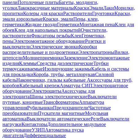
панели
Потолочные плиты
Багеты, молдинги,
уголки
Лакокрасочные материалы
Краски
Эмали
Лаки
Морилки,
пропитки
Колеры для краски
Растворители
Грунтовки
Краски,
эмали аэрозольные
Краски, эмали
Пены, клеи,
герметики
Жидкие гвозди
Герметики
Монтажная пена
Клеи для
обоев
Клеи для напольных покрытий
Очистители,
растворители
Фиксаторы резьбы
Клеи
Герметики,
пены
Электромонтажное оборудование
Розетки и
выключатели
Электрические звонки
Коробки
распределительные и подрозетники
Электропатроны
Вилки,
штепсели
Молниеприемники
Заземление
Электромонтажные
изделия
Клеммы
Средства диэлектрические
Трубки
термоусаживаемые
Изолирующие зажимы
Кабель и системы
для прокладки
Короба, трубы, металлорукав
Силовой
кабель
Наконечники, гильзы кабельные
Аксессуары для труб,
коробов
Кабельный крепеж
Арматура СИП
Электрощитовое
оборудование
Электрощиты
Аксессуары для
электрощита
Шины электротехнические
Выключатели
путевые, концевые
Трансформаторы
Аппаратура
управления
Рубильники
Предохранители
Частотные
преобразователи
Пускатели магнитные
Модульная
автоматика
Выключатели автоматические
Реле
Выключатели
нагрузки
Контакторы
Дополнительное модульное
оборудование
УЗИП
Автоматика пуска
двигателя
Дифференциальные