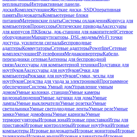
репликаторы
Интерактивные панели,
доски
Комплектующие
Жесткие диски, SSD
Оперативная
память
Видеокарты
Компьютерные блоки
питания
Материнские платы
Системы охлаждения
Корпуса для
компьютеров
Процессоры
Оптические приводы
Аксессуары
для корпусов ПК
Боксы, док-станции для накопителей
Сетевое
оборудование
Маршрутизаторы, DSL-модемы
Wi-Fi точки
доступа, усилители сигнала
Беспроводные
адаптеры
Коммутаторы
Сетевые адаптеры
Powerline
Сетевые
комплектующие
IP-телефония
Медиаконвертеры
Кабели,
переходники сетевые
Антенны для беспроводной
связи
Аксессуары для компьютерной техники
Подставки для
ноутбуков
Аксессуары для ноутбуков
Очки для
компьютера
Рюкзаки для ноутбуков
Сумки, чехлы для
ноутбуков
Средства для ухода за электроникой
Программное
обеспечение
Система Умный дом
Управление умным
домом
Умные колонки, станции
Умные камеры
видеонаблюдения
Умные датчики для дома
Умные
лампы
Умные выключатели
Умные розетки
Умные
светильники
Умные светодиодные ленты
Умные реле
Умные
замки
Умные домофоны
Умные карнизы
Умные
терморегуляторы
Игровая зона
Игровые приставки
Игры для
приставок
Игровые контроллеры
Игровые ноутбуки
Игровые
компьютеры
Игровые видеокарты
Игровые мониторы
Игровые
телевизоры
Игровые мыши
Игровые клавиатуры
Игровые