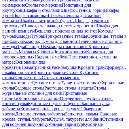
геймерские
Столы геймерские
Подставки для
ноутбуков
Шкафы и стеллажи
Шкафы
Стенки, горки
Шкафы-
купе
Шкафы-гармошки
Шкафы-пеналы для жилой
комнаты
Шкафы с витриной, буфеты
Шкафы, секции в
прихожую
Полки, стеллажи, системы хранения
Шкафы для
ванной комнаты
Вешалки, подставки для зонтов
Комоды,
тумбы
Комоды
Тумбы
Прикроватные тумбы
Обувницы, тумбы в
прихожую
Комоды, тумбы для ванной
Пеленальные столики,
комоды
Тумбы под ТВ
Комоды пластиковые
Кровати и
матрасы
Матрасы
Кровати
Детские кровати
Кроватки для
новорожденных
Надувная мебель
Наматрасники, чехлы на
матрас
Основания для
кроватей
Подматрасники
Раскладушки
Кровати-трансформеры,
шкафы-кровати
Кровати-домики
Столы
Кухонные
столы
Барные столы
Столы письменные,
компьютерные
Детские столы
Туалетные столики
Журнальные
столы
Садовые столы
Растущие столы и парты
Столы,
журнальные столики для бани
Приставные
столики
Консольные столики
Обеденные группы
Столы-
книги
Стулья
Кухонные стулья, табуреты
Барные стулья,
табуреты
Компьютерные кресла, стулья
Геймерские
кресла
Детские стулья, табуреты
Банкетки, скамьи
Садовые
кресла, стулья, табуреты
Стулья, табуреты для бани
Стульчики
для кормления
Кухня
Кухонный гарнитур
Кухонные