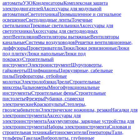
автоматы
УЗО
Конденсаторы
Комплексная защита
электродвигателей
Аксессуары для модульной
автоматики
Светотехника
Промышленное и сигнальное
освещение
Светодиодные ленты
Точечные
светильники
Трековые светильники
Аксессуары для
светотехники
Аксессуары для светодиодных
лент
Вентиляция
Вентиляторы вытяжные
Вентиляторы
канальные
Системы воздуховодов
Решетки вентиляционные,
диффузоры
Проветриватели
Люки
Люки ревизионные
Люки
под плитку
Люки напольные
Люки под
покраску
Строительный
инструмент
Электроинструмент
Шуруповерты,
гайковерты
Шлифмашины
Циркулярные, сабельные
пилы
Перфораторы, отбойные
молотки
Электролобзики
Дрели
Строительные
миксеры
Дальномеры
Многофункциональные
инструменты
Строительные фены
Строительные
пистолеты
Фрезеры
Рубанки, стамески
электрические
Краскопульты
Степлеры,
гвоздезабиватели
Электрические ножницы, резаки
Насадки для
электроинструмента
Аксессуары для
электроинструмента
Аккумуляторы, зарядные устройства для
электроинструмента
Наборы электроинструмента
Силовая и
строительная техника
Бетоносмесители
Генераторы
Тали,
тельферы
Такелаж
Виброплиты, глубинные