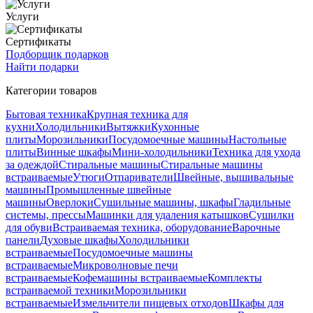
Услуги
Сертификаты
Подборщик подарков
Найти подарки
Категории товаров
Бытовая техника
Крупная техника для
кухни
Холодильники
Вытяжки
Кухонные
плиты
Морозильники
Посудомоечные машины
Настольные
плиты
Винные шкафы
Мини-холодильники
Техника для ухода
за одеждой
Стиральные машины
Стиральные машины
встраиваемые
Утюги
Отпариватели
Швейные, вышивальные
машины
Промышленные швейные
машины
Оверлоки
Сушильные машины, шкафы
Гладильные
системы, прессы
Машинки для удаления катышков
Сушилки
для обуви
Встраиваемая техника, оборудование
Варочные
панели
Духовые шкафы
Холодильники
встраиваемые
Посудомоечные машины
встраиваемые
Микроволновые печи
встраиваемые
Кофемашины встраиваемые
Комплекты
встраиваемой техники
Морозильники
встраиваемые
Измельчители пищевых отходов
Шкафы для