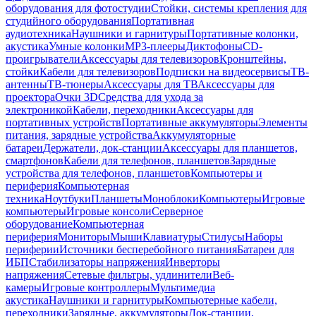
оборудования для фотостудии
Стойки, системы крепления для
студийного оборудования
Портативная
аудиотехника
Наушники и гарнитуры
Портативные колонки,
акустика
Умные колонки
MP3-плееры
Диктофоны
CD-
проигрыватели
Аксессуары для телевизоров
Кронштейны,
стойки
Кабели для телевизоров
Подписки на видеосервисы
ТВ-
антенны
ТВ-тюнеры
Аксессуары для ТВ
Аксессуары для
проектора
Очки 3D
Средства для ухода за
электроникой
Кабели, переходники
Аксессуары для
портативных устройств
Портативные аккумуляторы
Элементы
питания, зарядные устройства
Аккумуляторные
батареи
Держатели, док-станции
Аксессуары для планшетов,
смартфонов
Кабели для телефонов, планшетов
Зарядные
устройства для телефонов, планшетов
Компьютеры и
периферия
Компьютерная
техника
Ноутбуки
Планшеты
Моноблоки
Компьютеры
Игровые
компьютеры
Игровые консоли
Серверное
оборудование
Компьютерная
периферия
Мониторы
Мыши
Клавиатуры
Стилусы
Наборы
периферии
Источники бесперебойного питания
Батареи для
ИБП
Стабилизаторы напряжения
Инверторы
напряжения
Сетевые фильтры, удлинители
Веб-
камеры
Игровые контроллеры
Мультимедиа
акустика
Наушники и гарнитуры
Компьютерные кабели,
переходники
Зарядные, аккумуляторы
Док-станции,