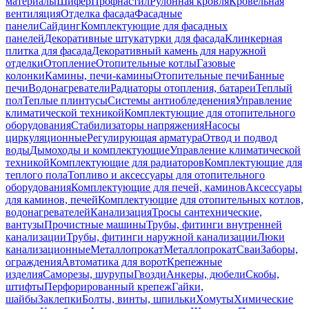
материалы
Шифер
Профнастил
Рулонная кровля
Кровельная
вентиляция
Отделка фасада
Фасадные
панели
Сайдинг
Комплектующие для фасадных
панелей
Декоративные штукатурки для фасада
Клинкерная
плитка для фасада
Декоративный камень для наружной
отделки
Отопление
Отопительные котлы
Газовые
колонки
Камины, печи-камины
Отопительные печи
Банные
печи
Водонагреватели
Радиаторы отопления, батареи
Теплый
пол
Теплые плинтусы
Системы антиобледенения
Управление
климатической техникой
Комплектующие для отопительного
оборудования
Стабилизаторы напряжения
Насосы
циркуляционные
Регулирующая арматура
Отвод и подвод
воды
Дымоходы и комплектующие
Управление климатической
техникой
Комплектующие для радиаторов
Комплектующие для
теплого пола
Топливо и аксессуары для отопительного
оборудования
Комплектующие для печей, каминов
Аксессуары
для каминов, печей
Комплектующие для отопительных котлов,
водонагревателей
Канализация
Тросы сантехнические,
вантузы
Прочистные машины
Трубы, фитинги внутренней
канализации
Трубы, фитинги наружной канализации
Люки
канализационные
Металлопрокат
Металлопрокат
Сваи
Заборы,
ограждения
Автоматика для ворот
Крепежные
изделия
Саморезы, шурупы
Гвозди
Анкеры, дюбели
Скобы,
штифты
Перфорированный крепеж
Гайки,
шайбы
Заклепки
Болты, винты, шпильки
Хомуты
Химические