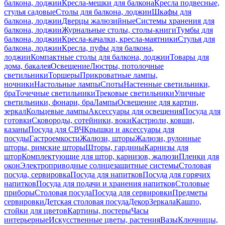
балкона, лоджии
Кресла-мешки для балкона
Кресла подвесные,
стулья садовые
Столы для балкона, лоджии
Шкафы для
балкона, лоджии
Дверцы жалюзийные
Системы хранения для
балкона, лоджии
Журнальные столы, столы-книги
Тумбы для
балкона, лоджии
Кресла-качалки, кресла-маятники
Стулья для
балкона, лоджии
Кресла, пуфы для балкона,
лоджии
Компактные столы для балкона, лоджии
Товары для
дома, бакалея
Освещение
Люстры, потолочные
светильники
Торшеры
Прикроватные лампы,
ночники
Настольные лампы
Споты
Настенные светильники,
бра
Точечные светильники
Трековые светильники
Уличные
светильники, фонари, бра
Лампы
Освещение для картин,
зеркал
Кольцевые лампы
Аксессуары для освещения
Посуда для
готовки
Сковороды, сотейники, воки
Кастрюли, ковши,
казаны
Посуда для СВЧ
Крышки и аксессуары для
посуды
Гастроемкости
Жалюзи, шторы
Жалюзи, рулонные
шторы, римские шторы
Шторы, гардины
Карнизы для
штор
Комплектующие для штор, карнизов, жалюзи
Пленки для
окон
Электроприводные солнцезащитные системы
Столовая
посуда, сервировка
Посуда для напитков
Посуда для горячих
напитков
Посуда для подачи и хранения напитков
Столовые
приборы
Столовая посуда
Посуда для сервировки
Предметы
сервировки
Детская столовая посуда
Декор
Зеркала
Кашпо,
стойки для цветов
Картины, постеры
Часы
интерьерные
Искусственные цветы, растения
Вазы
Ключницы,