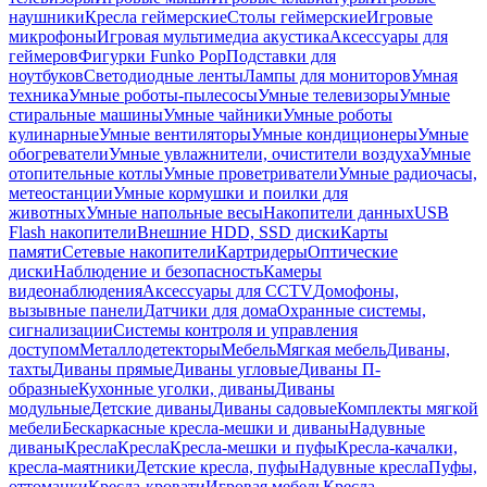
наушники
Кресла геймерские
Столы геймерские
Игровые
микрофоны
Игровая мультимедиа акустика
Аксессуары для
геймеров
Фигурки Funko Pop
Подставки для
ноутбуков
Светодиодные ленты
Лампы для мониторов
Умная
техника
Умные роботы-пылесосы
Умные телевизоры
Умные
стиральные машины
Умные чайники
Умные роботы
кулинарные
Умные вентиляторы
Умные кондиционеры
Умные
обогреватели
Умные увлажнители, очистители воздуха
Умные
отопительные котлы
Умные проветриватели
Умные радиочасы,
метеостанции
Умные кормушки и поилки для
животных
Умные напольные весы
Накопители данных
USB
Flash накопители
Внешние HDD, SSD диски
Карты
памяти
Сетевые накопители
Картридеры
Оптические
диски
Наблюдение и безопасность
Камеры
видеонаблюдения
Аксессуары для CCTV
Домофоны,
вызывные панели
Датчики для дома
Охранные системы,
сигнализации
Системы контроля и управления
доступом
Металлодетекторы
Мебель
Мягкая мебель
Диваны,
тахты
Диваны прямые
Диваны угловые
Диваны П-
образные
Кухонные уголки, диваны
Диваны
модульные
Детские диваны
Диваны садовые
Комплекты мягкой
мебели
Бескаркасные кресла-мешки и диваны
Надувные
диваны
Кресла
Кресла
Кресла-мешки и пуфы
Кресла-качалки,
кресла-маятники
Детские кресла, пуфы
Надувные кресла
Пуфы,
оттоманки
Кресла-кровати
Игровая мебель
Кресла