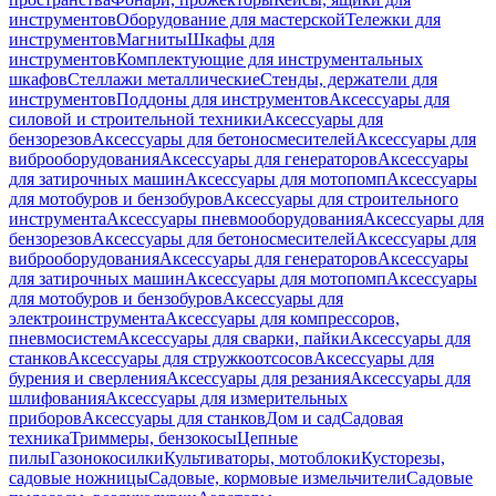
инструментов
Оборудование для мастерской
Тележки для
инструментов
Магниты
Шкафы для
инструментов
Комплектующие для инструментальных
шкафов
Стеллажи металлические
Стенды, держатели для
инструментов
Поддоны для инструментов
Аксессуары для
силовой и строительной техники
Аксессуары для
бензорезов
Аксессуары для бетоносмесителей
Аксессуары для
виброоборудования
Аксессуары для генераторов
Аксессуары
для затирочных машин
Аксессуары для мотопомп
Аксессуары
для мотобуров и бензобуров
Аксессуары для строительного
инструмента
Аксессуары пневмооборудования
Аксессуары для
бензорезов
Аксессуары для бетоносмесителей
Аксессуары для
виброоборудования
Аксессуары для генераторов
Аксессуары
для затирочных машин
Аксессуары для мотопомп
Аксессуары
для мотобуров и бензобуров
Аксессуары для
электроинструмента
Аксессуары для компрессоров,
пневмосистем
Аксессуары для сварки, пайки
Аксессуары для
станков
Аксессуары для стружкоотсосов
Аксессуары для
бурения и сверления
Аксессуары для резания
Аксессуары для
шлифования
Аксессуары для измерительных
приборов
Аксессуары для станков
Дом и сад
Садовая
техника
Триммеры, бензокосы
Цепные
пилы
Газонокосилки
Культиваторы, мотоблоки
Кусторезы,
садовые ножницы
Садовые, кормовые измельчители
Садовые