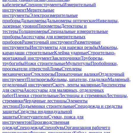
кабелерезы
Специнструменты
Измерительный
инструмент
Мерительные
инструменты
Электроизмерительные
приборы
Дальномеры
Дальномеры оптические
Нивелиры,
лазерные уровни
Пирометры
Детекторы и
тестеры
Толщиномеры
Специальные измерительные
приборы
Аксессуары для измерительных
приборов
Разметочный инструмент
Разметочные
инструменты
Инструменты для нарезки резьбы
Маркеры,
карандаши строительные
Клейма ударные
Строительно-
монтажный инструмент
Заклепочники
Труборезы,
трубогибы
Ножи строительные
Мультитулы
Пробойники,
просекатели отверстий
Ломы
Степлеры
механические
Стеклорезы
Прикаточные валики
Отделочный
инструмент
Плиткорезы
Кельмы, шпатели, гладилки
Малярный,
отделочный инструмент
Скотч, ленты малярные
Диспенсеры
для скотча
Аксессуары для малярных, отделочных
работ
Пленки строительные
Лестницы и стремянки
Лестницы,
стремянки
Чердачные лестницы
Элементы
лестниц
Подъемники строительные
Спецодежда и средства
защиты
Средства индивидуальной
защиты
Огнетушители
Сумки, пояса для
инструментов
Производственная
одежда
Спецодежда
Спецобувь
Организация рабочего
пространства
Фонари, прожекторы
Кейсы, ящики для