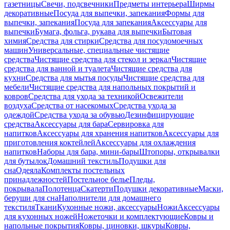
газетницы
Свечи, подсвечники
Предметы интерьера
Ширмы
декоративные
Посуда для выпечки, запекания
Формы для
выпечки, запекания
Посуда для запекания
Аксессуары для
выпечки
Бумага, фольга, рукава для выпечки
Бытовая
химия
Средства для стирки
Средства для посудомоечных
машин
Универсальные, специальные чистящие
средства
Чистящие средства для стекол и зеркал
Чистящие
средства для ванной и туалета
Чистящие средства для
кухни
Средства для мытья посуды
Чистящие средства для
мебели
Чистящие средства для напольных покрытий и
ковров
Средства для ухода за техникой
Освежители
воздуха
Средства от насекомых
Средства ухода за
одеждой
Средства ухода за обувью
Дезинфицирующие
средства
Аксессуары для бара
Сервировка для
напитков
Аксессуары для хранения напитков
Аксессуары для
приготовления коктейлей
Аксессуары для охлаждения
напитков
Наборы для бара, мини-бары
Штопоры, открывалки
для бутылок
Домашний текстиль
Подушки для
сна
Одеяла
Комплекты постельных
принадлежностей
Постельное белье
Пледы,
покрывала
Полотенца
Скатерти
Подушки декоративные
Маски,
беруши для сна
Наполнители для домашнего
текстиля
Ткани
Кухонные ножи, аксессуары
Ножи
Аксессуары
для кухонных ножей
Ножеточки и комплектующие
Ковры и
напольные покрытия
Ковры, циновки, шкуры
Ковры,