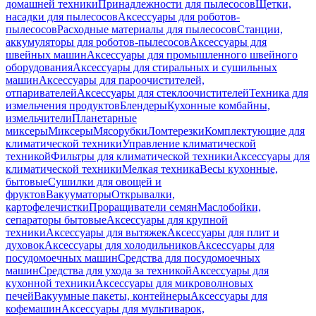
домашней техники
Принадлежности для пылесосов
Щетки,
насадки для пылесосов
Аксессуары для роботов-
пылесосов
Расходные материалы для пылесосов
Станции,
аккумуляторы для роботов-пылесосов
Аксессуары для
швейных машин
Аксессуары для промышленного швейного
оборудования
Аксессуары для стиральных и сушильных
машин
Аксессуары для пароочистителей,
отпаривателей
Аксессуары для стеклоочистителей
Техника для
измельчения продуктов
Блендеры
Кухонные комбайны,
измельчители
Планетарные
миксеры
Миксеры
Мясорубки
Ломтерезки
Комплектующие для
климатической техники
Управление климатической
техникой
Фильтры для климатической техники
Аксессуары для
климатической техники
Мелкая техника
Весы кухонные,
бытовые
Сушилки для овощей и
фруктов
Вакууматоры
Открывалки,
картофелечистки
Проращиватели семян
Маслобойки,
сепараторы бытовые
Аксессуары для крупной
техники
Аксессуары для вытяжек
Аксессуары для плит и
духовок
Аксессуары для холодильников
Аксессуары для
посудомоечных машин
Средства для посудомоечных
машин
Средства для ухода за техникой
Аксессуары для
кухонной техники
Аксессуары для микроволновых
печей
Вакуумные пакеты, контейнеры
Аксессуары для
кофемашин
Аксессуары для мультиварок,