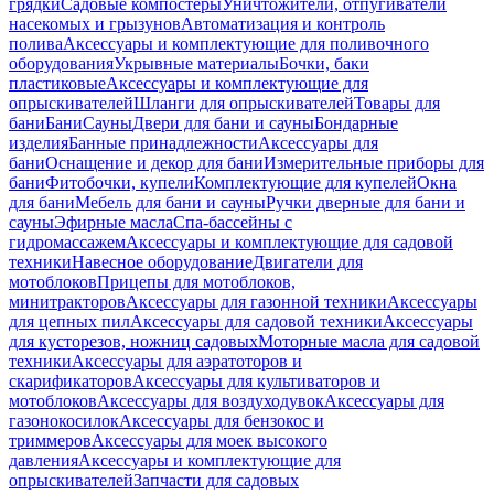
грядки
Садовые компостеры
Уничтожители, отпугиватели
насекомых и грызунов
Автоматизация и контроль
полива
Аксессуары и комплектующие для поливочного
оборудования
Укрывные материалы
Бочки, баки
пластиковые
Аксессуары и комплектующие для
опрыскивателей
Шланги для опрыскивателей
Товары для
бани
Бани
Сауны
Двери для бани и сауны
Бондарные
изделия
Банные принадлежности
Аксессуары для
бани
Оснащение и декор для бани
Измерительные приборы для
бани
Фитобочки, купели
Комплектующие для купелей
Окна
для бани
Мебель для бани и сауны
Ручки дверные для бани и
сауны
Эфирные масла
Спа-бассейны с
гидромассажем
Аксессуары и комплектующие для садовой
техники
Навесное оборудование
Двигатели для
мотоблоков
Прицепы для мотоблоков,
минитракторов
Аксессуары для газонной техники
Аксессуары
для цепных пил
Аксессуары для садовой техники
Аксессуары
для кусторезов, ножниц садовых
Моторные масла для садовой
техники
Аксессуары для аэратоторов и
скарификаторов
Аксессуары для культиваторов и
мотоблоков
Аксессуары для воздуходувок
Аксессуары для
газонокосилок
Аксессуары для бензокос и
триммеров
Аксессуары для моек высокого
давления
Аксессуары и комплектующие для
опрыскивателей
Запчасти для садовых