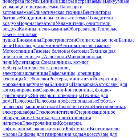
подогрева посуды
Винные шкафы встраиваемые
Вакуумные
упаковщики встраиваемые
Пароварки
встраиваемые
Климатическая техника
Вентиляторы
бытовые
Кондиционеры, сплит-системы
Охладители
воздуха
Водонагреватели
Увлажнители, очистители
воздуха
Камины, печи-камины
Обогреватели
Тепловые
завесы
Тепловые
пушки
Биокамины
Проветриватели
Отопительные печи
Банные
печи
Порталы для каминов
Вентиляторы вытяжные
Метеостанции
Газовые баллоны бытовые
Техника для
приготовления еды
Аэрогрили
Микроволновые
печи
Мультиварки
Сэндвичницы, хот-дог
мейкеры
Тостеры
Электрогрили,
электрошашлычницы
Вафельницы, орешницы,
кексницы
Хлебопечки
Ростеры, мини-печи
Йогуртницы,
мороженицы
Фризеры
Блинницы
Пароварки
Автоклавы для
консервирования
Сыроварни
Фритюрницы, фондю-
фритюрницы
Яйцеварки
Попкорницы
Техника для
дома
Пылесосы
Пылесосы профессиональные
Роботы-
пылесосы, мойщики окон
Пароочистители
Электровеники,
электрошвабры
Стеклоочистители
Стерилизационное
оборудование
Техника для приготовления
напитков
Электрочайники
Кофеварки,
кофемашины
Соковыжималки
Кофемолки
Вспениватели
молока
Сифоны для газирования воды
Аксессуары для