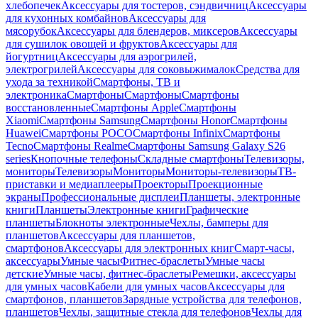
хлебопечек
Аксессуары для тостеров, сэндвичниц
Аксессуары
для кухонных комбайнов
Аксессуары для
мясорубок
Аксессуары для блендеров, миксеров
Аксессуары
для сушилок овощей и фруктов
Аксессуары для
йогуртниц
Аксессуары для аэрогрилей,
электрогрилей
Аксессуары для соковыжималок
Средства для
ухода за техникой
Смартфоны, ТВ и
электроника
Смартфоны
Смартфоны
Смартфоны
восстановленные
Смартфоны Apple
Смартфоны
Xiaomi
Смартфоны Samsung
Смартфоны Honor
Смартфоны
Huawei
Смартфоны POCO
Смартфоны Infinix
Смартфоны
Tecno
Смартфоны Realme
Смартфоны Samsung Galaxy S26
series
Кнопочные телефоны
Складные смартфоны
Телевизоры,
мониторы
Телевизоры
Мониторы
Мониторы-телевизоры
ТВ-
приставки и медиаплееры
Проекторы
Проекционные
экраны
Профессиональные дисплеи
Планшеты, электронные
книги
Планшеты
Электронные книги
Графические
планшеты
Блокноты электронные
Чехлы, бамперы для
планшетов
Аксессуары для планшетов,
смартфонов
Аксессуары для электронных книг
Смарт-часы,
аксессуары
Умные часы
Фитнес-браслеты
Умные часы
детские
Умные часы, фитнес-браслеты
Ремешки, аксессуары
для умных часов
Кабели для умных часов
Аксессуары для
смартфонов, планшетов
Зарядные устройства для телефонов,
планшетов
Чехлы, защитные стекла для телефонов
Чехлы для