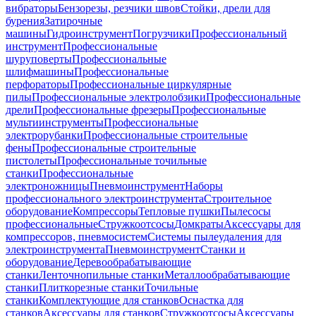
вибраторы
Бензорезы, резчики швов
Стойки, дрели для
бурения
Затирочные
машины
Гидроинструмент
Погрузчики
Профессиональный
инструмент
Профессиональные
шуруповерты
Профессиональные
шлифмашины
Профессиональные
перфораторы
Профессиональные циркулярные
пилы
Профессиональные электролобзики
Профессиональные
дрели
Профессиональные фрезеры
Профессиональные
мультиинструменты
Профессиональные
электрорубанки
Профессиональные строительные
фены
Профессиональные строительные
пистолеты
Профессиональные точильные
станки
Профессиональные
электроножницы
Пневмоинструмент
Наборы
профессионального электроинструмента
Строительное
оборудование
Компрессоры
Тепловые пушки
Пылесосы
профессиональные
Стружкоотсосы
Домкраты
Аксессуары для
компрессоров, пневмосистем
Системы пылеудаления для
электроинструмента
Пневмоинструмент
Станки и
оборудование
Деревообрабатывающие
станки
Ленточнопильные станки
Металлообрабатывающие
станки
Плиткорезные станки
Точильные
станки
Комплектующие для станков
Оснастка для
станков
Аксессуары для станков
Стружкоотсосы
Аксессуары