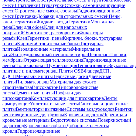
смеси
Шпатлевки
Штукатурки
Стяжки, самонивелирующие
смеси
Строительные смеси, составы
Гидроизоляционные
смеси
Грунтовки
Добавки для строительных смесей
Пены,
клеи, герметики
Жидкие гвозди
Герметики
Монтажная
пена
Клеи для обоев
Клеи для напольных
покрытий
Очистители, растворители
Фиксаторы
резьбы
Клеи
Герметики, пены
Кирпичи, блоки, тротуарная
плитка
Кирпичи
Строительные блоки
Тротуарная
плитка
Изоляционные материалы
Минеральная
вата
Экструдированный пенополистирол
Пенопласт
Пленки,
мембраны
Отражающая теплоизоляция
Гидроизоляционные
ленты
Поликарбонат
Шумоизоляция
Теплоизоляция
Звукоизоляц
плитные и пиломатериалы
Плиты OSB
Фанера
ДСП,
ЛДСП
Мебельные щиты
Террасные доски
Древесные
плиты
Пиломатериалы
Материалы для сухого
строительства
Гипсокартон
Гипсоволокнистые
листы
Цементные плиты
Профили для
гипсокартона
Комплектующие для гипсокартона
Ленты
армирующие
Уплотнительные ленты
Гипсовые и цементные
плиты
Вентиляторы вытяжные
Системы воздуховодов
Решетки
вентиляционные, диффузоры
Кровля и водосток
Черепица и
кровельные материалы
Водосточные системы
Поверхностный
водоотвод
Кровельные софиты
Доборные элементы
кровли
Гидроизоляционные