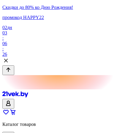
Скидки до 80% ко Дню Рождения!
промокод HAPPY22
02
дн
03
:
06
:
26
Каталог товаров