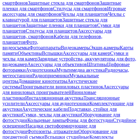
смартфонов
Защитные стекла для смартфонов
Защитные
пленки для смартфонов
Стилусы для смартфонов
Игровые
аксессуары для смартфонов
Чехлы для планшетов
Чехлы с
клавиатурой для планшетов
Защитные стекла для
планшетов
Защитные пленки для планшетов
Сумки для
планшетов
Стилусы для планшетов
Аксессуары для
планшетов, смартфонов
Кабели для телефонов,
планшетов
Фото,
видеосъемка
Фотоаппараты
Видеокамеры
Экшн-камеры
Карты
памяти
Объективы
Вспышки
Аксессуары для камер
Сумки и
чехлы для камер
Зарядные устройства, аккумуляторы для фото,
видеокамер
Аксессуары для объективов
Штативы
Цифровые
фоторамки
Аудиотехника
Мультимедиа акустика
Радиочасы,
метеостанции
Радиоприемники
Музыкальные
центры
Домашние кинотеатры
Акустические
системы
Проигрыватели виниловых пластинок
Аксессуары
для виниловых проигрывателей
Виниловые
пластинки
Инсталляционная акустика
Трансляционные
усилители
Аксессуары для аудиотехники
Комплектующие для
акустики
Акустические кабели
Подставки, стойки для
акустики
Сумки, чехлы для акустики
Оборудование для
фотостудии
Кольцевые лампы
Фоны для фотостудии
Студийное
освещение
Насадки светоформирующие для
фотостудии
Фотозонты, отражатели
Оборудование для
предметной съемки
Вспышки студийные
Комплекты