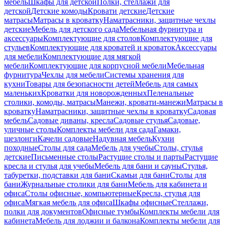
мебель
Шкафы для детской
Полки, стеллажи для
детской
Детские комоды
Кровати детские
Детские
матрасы
Матрасы в кроватку
Наматрасники, защитные чехлы
детские
Мебель для детского сада
Мебельная фурнитура и
аксессуары
Комплектующие для столов
Комплектующие для
стульев
Комплектующие для кроватей и кроваток
Аксессуары
для мебели
Комплектующие для мягкой
мебели
Комплектующие для корпусной мебели
Мебельная
фурнитура
Чехлы для мебели
Системы хранения для
кухни
Товары для безопасности детей
Мебель для самых
маленьких
Кроватки для новорожденных
Пеленальные
столики, комоды, матрасы
Манежи, кровати-манежи
Матрасы в
кроватку
Наматрасники, защитные чехлы в кроватку
Садовая
мебель
Садовые диваны, кресла
Садовые стулья
Садовые,
уличные столы
Комплекты мебели для сада
Гамаки,
шезлонги
Качели садовые
Надувная мебель
Кухни
походные
Столы для сада
Мебель для учебы
Столы, стулья
детские
Письменные столы
Растущие столы и парты
Растущие
кресла и стулья для учебы
Мебель для бани и сауны
Стулья,
табуретки, подставки для бани
Скамьи для бани
Столы для
бани
Журнальные столики для бани
Мебель для кабинета и
офиса
Столы офисные, компьютерные
Кресла, стулья для
офиса
Мягкая мебель для офиса
Шкафы офисные
Стеллажи,
полки для документов
Офисные тумбы
Комплекты мебели для
кабинета
Мебель для лоджии и балкона
Комплекты мебели для