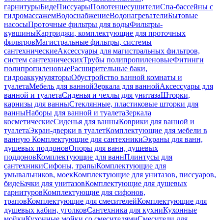
гарнитуры
Биде
Писсуары
Полотенцесушители
Спа-бассейны с
гидромассажем
Водоснабжение
Водонагреватели
Бытовые
насосы
Проточные фильтры для воды
Фильтры-
кувшины
Картриджи, комплектующие для проточных
фильтров
Магистральные фильтры, системы
сантехнические
Аксессуары для магистральных фильтров,
систем сантехнических
Трубы полипропиленовые
Фитинги
полипропиленовые
Расширительные баки,
гидроаккумуляторы
Обустройство ванной комнаты и
туалета
Мебель для ванной
Зеркала для ванной
Аксессуары для
ванной и туалета
Сиденья и чехлы для унитаза
Шторки,
карнизы для ванны
Стеклянные, пластиковые шторки для
ванны
Наборы для ванной и туалета
Зеркала
косметические
Сиденья для ванны
Коврики для ванной и
туалета
Экран-дверки в туалет
Комплектующие для мебели в
ванную
Комплектующие для сантехники
Экраны для ванн,
душевых поддонов
Опоры для ванн, душевых
поддонов
Комплектующие для ванн
Плинтусы для
сантехники
Сифоны, трапы
Комплектующие для
умывальников, моек
Комплектующие для унитазов, писсуаров,
биде
Бачки для унитазов
Комплектующие для душевых
гарнитуров
Комплектующие для сифонов,
трапов
Комплектующие для смесителей
Комплектующие для
душевых кабин, уголков
Сантехника для кухни
Кухонные
мойки
Кухонные мойки со смесителями
Смесители для