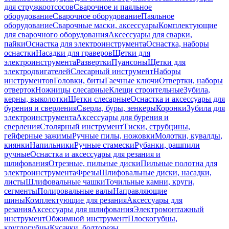
для стружкоотсосов
Сварочное и паяльное
оборудование
Сварочное оборудование
Паяльное
оборудование
Сварочные маски, аксессуары
Комплектующие
для сварочного оборудования
Аксессуары для сварки,
пайки
Оснастка для электроинструмента
Оснастка, наборы
оснастки
Насадки для граверов
Щетки для
электроинструмента
Развертки
Пуансоны
Щетки для
электродвигателей
Слесарный инструмент
Наборы
инструментов
Головки, биты
Гаечные ключи
Отвертки, наборы
отверток
Ножницы слесарные
Клещи строительные
Зубила,
керны, выколотки
Щетки слесарные
Оснастка и аксессуары для
бурения и сверления
Сверла, буры, зенкеры
Коронки
Зубила для
электроинструмента
Аксессуары для бурения и
сверления
Столярный инструмент
Тиски, струбцины,
гейферные зажимы
Ручные пилы, ножовки
Молотки, кувалды,
киянки
Напильники
Ручные стамески
Рубанки, рашпили
ручные
Оснастка и аксессуары для резания и
шлифования
Отрезные, пильные диски
Пильные полотна для
электроинструмента
Фрезы
Шлифовальные диски, насадки,
листы
Шлифовальные чашки
Точильные камни, круги,
сегменты
Полировальные валы
Направляющие
шины
Комплектующие для резания
Аксессуары для
резания
Аксессуары для шлифования
Электромонтажный
инструмент
Обжимной инструмент
Плоскогубцы,
круглогубцы
Кусачки, болторезы,