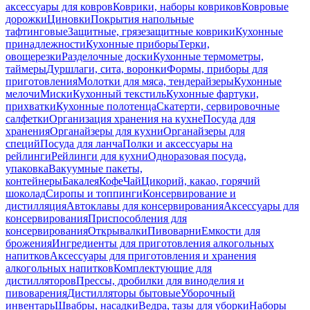
аксессуары для ковров
Коврики, наборы ковриков
Ковровые
дорожки
Циновки
Покрытия напольные
тафтинговые
Защитные, грязезащитные коврики
Кухонные
принадлежности
Кухонные приборы
Терки,
овощерезки
Разделочные доски
Кухонные термометры,
таймеры
Дуршлаги, сита, воронки
Формы, приборы для
приготовления
Молотки для мяса, тендерайзеры
Кухонные
мелочи
Миски
Кухонный текстиль
Кухонные фартуки,
прихватки
Кухонные полотенца
Скатерти, сервировочные
салфетки
Организация хранения на кухне
Посуда для
хранения
Органайзеры для кухни
Органайзеры для
специй
Посуда для ланча
Полки и аксессуары на
рейлинги
Рейлинги для кухни
Одноразовая посуда,
упаковка
Вакуумные пакеты,
контейнеры
Бакалея
Кофе
Чай
Цикорий, какао, горячий
шоколад
Сиропы и топпинги
Консервирование и
дистилляция
Автоклавы для консервирования
Аксессуары для
консервирования
Приспособления для
консервирования
Открывалки
Пивоварни
Емкости для
брожения
Ингредиенты для приготовления алкогольных
напитков
Аксессуары для приготовления и хранения
алкогольных напитков
Комплектующие для
дистилляторов
Прессы, дробилки для виноделия и
пивоварения
Дистилляторы бытовые
Уборочный
инвентарь
Швабры, насадки
Ведра, тазы для уборки
Наборы