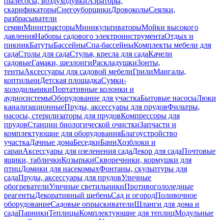
пылесосы, воздуходувки
Аэраторы,
скарификаторы
Снегоуборщики
Дровоколы
Сеялки,
разбрасыватели
семян
Минитракторы
Миникультиваторы
Мойки высокого
давления
Наборы садового электроинструмента
Отдых и
пикник
Батуты
Бассейны
Спа-бассейны
Комплекты мебели для
сада
Столы для сада
Стулья, кресла для сада
Качели
садовые
Гамаки, шезлонги
Раскладушки
Зонты,
тенты
Аксессуары для садовой мебели
Грили
Мангалы,
коптильни
Детская площадка
Сумки-
холодильники
Портативные колонки и
аудиосистемы
Оборудование для участка
Бытовые насосы
Люки
канализационные
Пруды, аксессуары для прудов
Фильтры,
насосы, стерилизаторы для прудов
Компрессоры для
прудов
Станции биологической очистки
Запчасти и
комплектующие для оборудования
Благоустройство
участка
Дачные дома
Беседки
Бани
Хозблоки и
сараи
Аксессуары для озеленения сада
Декор для сада
Почтовые
ящики, таблички
Козырьки
Скворечники, кормушки для
птиц
Домики для насекомых
Фонтаны, скульптуры для
сада
Пруды, аксессуары для прудов
Уличные
обогреватели
Уличные светильники
Противогололедные
реагенты
Декоративный щебень
Сад и огород
Поливочное
оборудование
Садовые опрыскиватели
Шланги для дома и
сада
Парники
Теплицы
Комплектующие для теплиц
Модульные