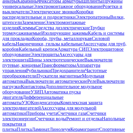
анкеры
Карабины
Фиксаторы арматуры
Шплинты
Пружины
универсальные
Электромонтажное оборудование
Розетки и
выключатели
Электрические звонки
Коробки
распределительные и подрозетники
Электропатроны
Вилки,
штепсели
Заземление
Электромонтажные
изделия
Клеммы
Средства диэлектрические
Трубки
термоусаживаемые
Изолирующие зажимы
Кабель и системы
для прокладки
Короба, трубы, металлорукав
Силовой
кабель
Наконечники, гильзы кабельные
Аксессуары для труб,
коробов
Кабельный крепеж
Арматура СИП
Электрощитовое
оборудование
Электрощиты
Аксессуары для
электрощита
Шины электротехнические
Выключатели
путевые, концевые
Трансформаторы
Аппаратура
управления
Рубильники
Предохранители
Частотные
преобразователи
Пускатели магнитные
Модульная
автоматика
Выключатели автоматические
Реле
Выключатели
нагрузки
Контакторы
Дополнительное модульное
оборудование
УЗИП
Автоматика пуска
двигателя
Дифференциальные
автоматы
УЗО
Конденсаторы
Комплексная защита
электродвигателей
Аксессуары для модульной
автоматики
Приборы учета
Счетчики газа
Счетчики
электроэнергии
Счетчики воды
Ремонт и отделка
Напольные
покрытия и
плитка
Плитка
Ламинат
Линолеум
Керамогранит
Спортивные