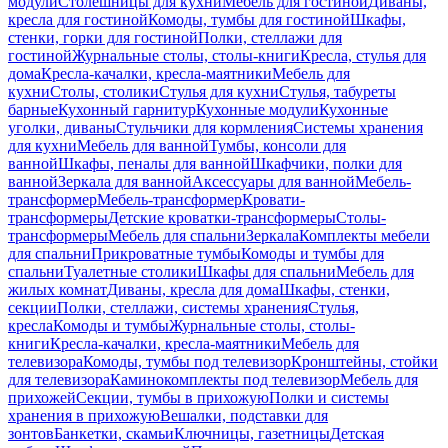
модули
Столешницы для кухни
Мебель для гостиной
Диваны,
кресла для гостиной
Комоды, тумбы для гостиной
Шкафы,
стенки, горки для гостиной
Полки, стеллажи для
гостиной
Журнальные столы, столы-книги
Кресла, стулья для
дома
Кресла-качалки, кресла-маятники
Мебель для
кухни
Столы, столики
Стулья для кухни
Стулья, табуреты
барные
Кухонный гарнитур
Кухонные модули
Кухонные
уголки, диваны
Стульчики для кормления
Системы хранения
для кухни
Мебель для ванной
Тумбы, консоли для
ванной
Шкафы, пеналы для ванной
Шкафчики, полки для
ванной
Зеркала для ванной
Аксессуары для ванной
Мебель-
трансформер
Мебель-трансформер
Кровати-
трансформеры
Детские кроватки-трансформеры
Столы-
трансформеры
Мебель для спальни
Зеркала
Комплекты мебели
для спальни
Прикроватные тумбы
Комоды и тумбы для
спальни
Туалетные столики
Шкафы для спальни
Мебель для
жилых комнат
Диваны, кресла для дома
Шкафы, стенки,
секции
Полки, стеллажи, системы хранения
Стулья,
кресла
Комоды и тумбы
Журнальные столы, столы-
книги
Кресла-качалки, кресла-маятники
Мебель для
телевизора
Комоды, тумбы под телевизор
Кронштейны, стойки
для телевизора
Каминокомплекты под телевизор
Мебель для
прихожей
Секции, тумбы в прихожую
Полки и системы
хранения в прихожую
Вешалки, подставки для
зонтов
Банкетки, скамьи
Ключницы, газетницы
Детская