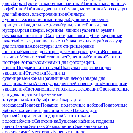
для уборки
Турки, заварочные чайники
Чайники заварочные,
кофейники
Чайники для плиты
Турки, молочники
Аксессуары
для чайников, электрочайников
Фильтры-
кувшины
Хозяйственные товары
Сушилки для белья,
прищепки
Гладильные доски
Урны, контейнеры для
мусора
Органайзеры, корзины, ящики
Туалетная бумага,
бумажные полотенца
Салфетки, мочалки, губки, мусорные
пакеты
Фольга, пленка, пакеты
Упаковочная тара
Аксессуары
для глажения
Аксессуары для стирки
Веревки,
шпагаты
Емкости, дозаторы для моющих средств
Вешалки-
плечики
Мешки хозяйственные
Сувениры
Копилки
Картины,
постеры
Фотоальбомы
Рамки для фотографий,
картин
Предметы интерьера
Шкатулки, подставки для
украшений
Статуэтки
Магниты
сувенирные
Иконы
Праздничный декор
Товары для
праздника
Елки
Аксессуары для елей новогодних
Новогодние
украшения
Светодиодные гирлянды, декорации
Светодиодные
фигуры, игрушки
Временные
татуировки
Фотобутафория
Товары для
маскарада
Подарки
Подарки, подарочные наборы
Подарочные
наборы косметики для лица и тела
Наборы для
бритья
Оформление подарков
Сантехника и
водоснабжение
Сантехника
Душевые кабины, поддоны,
двери
Ванны
Унитазы
Умывальники
Умывальники со
смесителями
Смесители
Душевые панели,