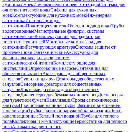
кухонных моек
Измельчители пищевых отходов
Системы для
очистки питьевой воды
Сифоны для кухонных
моек
Комплектующие для кухонных моек
Инженерная
сантехника
Инсталляции для
сантехники
Полотенцесушители
Отвод и подвод воды
Трубы
водопроводные
Магистральные фильтры, системы
сантехнические
Комплектующие для радиаторов,
полотенцесушителей
Монтажные комплекты для
сантехники
Регулирующая арматура
Системы защиты от
протечек
Люки сантехнические
Аксессуары для
магистральных фильтров, систем
сантехнических
Фитинги
Комплектующие для
инсталляций
Опрессовочные насосы
Сантехника для
общественных мест
Аксессуары для общественных
санузлов
Сушилки для рук
Дозаторы для общественных
санузлов
Сенсорные дозаторы для общественных
санузлов
Локтевые дозаторы для общественных
санузлов
Диспенсеры для бумажных полотенец
Диспенсеры
для туалетной бумаги
Канализация
Тросы сантехнические,
вантузы
Прочистные машины
Трубы, фитинги внутренней
канализации
Трубы, фитинги наружной канализации
Люки
канализационные
Теплый пол водяной
Трубы для теплого
пола
Коллекторы и комплектующие
Термостатика для теплого
пола
Автоматика для теплого
пола
Строительство
Строительные смеси и грунтовки
Клеевые