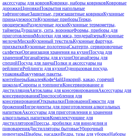
аксессуары для ковров
Коврики, наборы ковриков
Ковровые
дорожки
Циновки
Покрытия напольные
тафтинговые
Защитные, грязезащитные коврики
Кухонные
принадлежности
Кухонные приборы
Терки,
овощерезки
Разделочные доски
Кухонные термометры,
таймеры
Дуршлаги, сита, воронки
Формы, приборы для
приготовления
Молотки для мяса, тендерайзеры
Кухонные
мелочи
Миски
Кухонный текстиль
Кухонные фартуки,
прихватки
Кухонные полотенца
Скатерти, сервировочные
салфетки
Организация хранения на кухне
Посуда для
хранения
Органайзеры для кухни
Органайзеры для
специй
Посуда для ланча
Полки и аксессуары на
рейлинги
Рейлинги для кухни
Одноразовая посуда,
упаковка
Вакуумные пакеты,
контейнеры
Бакалея
Кофе
Чай
Цикорий, какао, горячий
шоколад
Сиропы и топпинги
Консервирование и
дистилляция
Автоклавы для консервирования
Аксессуары для
консервирования
Приспособления для
консервирования
Открывалки
Пивоварни
Емкости для
брожения
Ингредиенты для приготовления алкогольных
напитков
Аксессуары для приготовления и хранения
алкогольных напитков
Комплектующие для
дистилляторов
Прессы, дробилки для виноделия и
пивоварения
Дистилляторы бытовые
Уборочный
инвентарь
Швабры, насадки
Ведра, тазы для уборки
Наборы