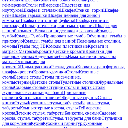
геймерские
Столы геймерские
Подставки для
ноутбуков
Шкафы и стеллажи
Шкафы
Стенки, горки
Шкафы-
купе
Шкафы-гармошки
Шкафы-пеналы для жилой
комнаты
Шкафы с витриной, буфеты
Шкафы, секции в
прихожую
Полки, стеллажи, системы хранения
Шкафы для
ванной комнаты
Вешалки, подставки для зонтов
Комоды,
тумбы
Комоды
Тумбы
Прикроватные тумбы
Обувницы, тумбы в
прихожую
Комоды, тумбы для ванной
Пеленальные столики,
комоды
Тумбы под ТВ
Комоды пластиковые
Кровати и
матрасы
Матрасы
Кровати
Детские кровати
Кроватки для
новорожденных
Надувная мебель
Наматрасники, чехлы на
матрас
Основания для
кроватей
Подматрасники
Раскладушки
Кровати-трансформеры,
шкафы-кровати
Кровати-домики
Столы
Кухонные
столы
Барные столы
Столы письменные,
компьютерные
Детские столы
Туалетные столики
Журнальные
столы
Садовые столы
Растущие столы и парты
Столы,
журнальные столики для бани
Приставные
столики
Консольные столики
Обеденные группы
Столы-
книги
Стулья
Кухонные стулья, табуреты
Барные стулья,
табуреты
Компьютерные кресла, стулья
Геймерские
кресла
Детские стулья, табуреты
Банкетки, скамьи
Садовые
кресла, стулья, табуреты
Стулья, табуреты для бани
Стульчики
для кормления
Кухня
Кухонный гарнитур
Кухонные