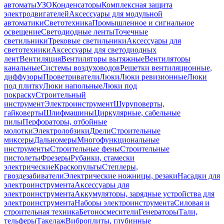
автоматы
УЗО
Конденсаторы
Комплексная защита
электродвигателей
Аксессуары для модульной
автоматики
Светотехника
Промышленное и сигнальное
освещение
Светодиодные ленты
Точечные
светильники
Трековые светильники
Аксессуары для
светотехники
Аксессуары для светодиодных
лент
Вентиляция
Вентиляторы вытяжные
Вентиляторы
канальные
Системы воздуховодов
Решетки вентиляционные,
диффузоры
Проветриватели
Люки
Люки ревизионные
Люки
под плитку
Люки напольные
Люки под
покраску
Строительный
инструмент
Электроинструмент
Шуруповерты,
гайковерты
Шлифмашины
Циркулярные, сабельные
пилы
Перфораторы, отбойные
молотки
Электролобзики
Дрели
Строительные
миксеры
Дальномеры
Многофункциональные
инструменты
Строительные фены
Строительные
пистолеты
Фрезеры
Рубанки, стамески
электрические
Краскопульты
Степлеры,
гвоздезабиватели
Электрические ножницы, резаки
Насадки для
электроинструмента
Аксессуары для
электроинструмента
Аккумуляторы, зарядные устройства для
электроинструмента
Наборы электроинструмента
Силовая и
строительная техника
Бетоносмесители
Генераторы
Тали,
тельферы
Такелаж
Виброплиты, глубинные