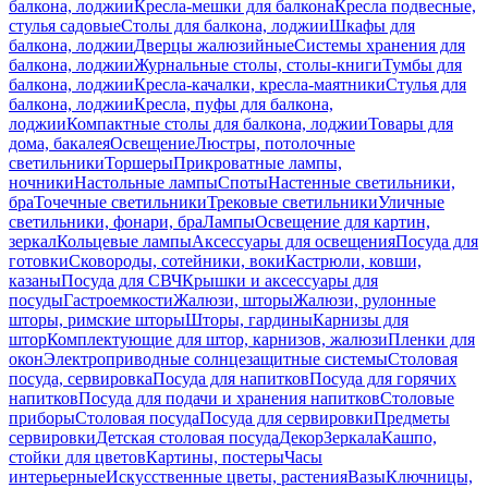
балкона, лоджии
Кресла-мешки для балкона
Кресла подвесные,
стулья садовые
Столы для балкона, лоджии
Шкафы для
балкона, лоджии
Дверцы жалюзийные
Системы хранения для
балкона, лоджии
Журнальные столы, столы-книги
Тумбы для
балкона, лоджии
Кресла-качалки, кресла-маятники
Стулья для
балкона, лоджии
Кресла, пуфы для балкона,
лоджии
Компактные столы для балкона, лоджии
Товары для
дома, бакалея
Освещение
Люстры, потолочные
светильники
Торшеры
Прикроватные лампы,
ночники
Настольные лампы
Споты
Настенные светильники,
бра
Точечные светильники
Трековые светильники
Уличные
светильники, фонари, бра
Лампы
Освещение для картин,
зеркал
Кольцевые лампы
Аксессуары для освещения
Посуда для
готовки
Сковороды, сотейники, воки
Кастрюли, ковши,
казаны
Посуда для СВЧ
Крышки и аксессуары для
посуды
Гастроемкости
Жалюзи, шторы
Жалюзи, рулонные
шторы, римские шторы
Шторы, гардины
Карнизы для
штор
Комплектующие для штор, карнизов, жалюзи
Пленки для
окон
Электроприводные солнцезащитные системы
Столовая
посуда, сервировка
Посуда для напитков
Посуда для горячих
напитков
Посуда для подачи и хранения напитков
Столовые
приборы
Столовая посуда
Посуда для сервировки
Предметы
сервировки
Детская столовая посуда
Декор
Зеркала
Кашпо,
стойки для цветов
Картины, постеры
Часы
интерьерные
Искусственные цветы, растения
Вазы
Ключницы,