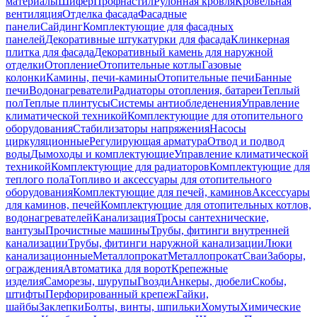
материалы
Шифер
Профнастил
Рулонная кровля
Кровельная
вентиляция
Отделка фасада
Фасадные
панели
Сайдинг
Комплектующие для фасадных
панелей
Декоративные штукатурки для фасада
Клинкерная
плитка для фасада
Декоративный камень для наружной
отделки
Отопление
Отопительные котлы
Газовые
колонки
Камины, печи-камины
Отопительные печи
Банные
печи
Водонагреватели
Радиаторы отопления, батареи
Теплый
пол
Теплые плинтусы
Системы антиобледенения
Управление
климатической техникой
Комплектующие для отопительного
оборудования
Стабилизаторы напряжения
Насосы
циркуляционные
Регулирующая арматура
Отвод и подвод
воды
Дымоходы и комплектующие
Управление климатической
техникой
Комплектующие для радиаторов
Комплектующие для
теплого пола
Топливо и аксессуары для отопительного
оборудования
Комплектующие для печей, каминов
Аксессуары
для каминов, печей
Комплектующие для отопительных котлов,
водонагревателей
Канализация
Тросы сантехнические,
вантузы
Прочистные машины
Трубы, фитинги внутренней
канализации
Трубы, фитинги наружной канализации
Люки
канализационные
Металлопрокат
Металлопрокат
Сваи
Заборы,
ограждения
Автоматика для ворот
Крепежные
изделия
Саморезы, шурупы
Гвозди
Анкеры, дюбели
Скобы,
штифты
Перфорированный крепеж
Гайки,
шайбы
Заклепки
Болты, винты, шпильки
Хомуты
Химические