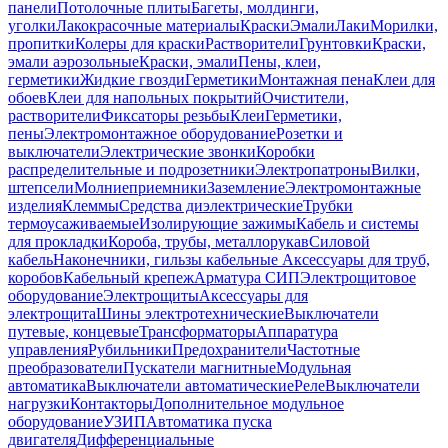
панели
Потолочные плиты
Багеты, молдинги,
уголки
Лакокрасочные материалы
Краски
Эмали
Лаки
Морилки,
пропитки
Колеры для краски
Растворители
Грунтовки
Краски,
эмали аэрозольные
Краски, эмали
Пены, клеи,
герметики
Жидкие гвозди
Герметики
Монтажная пена
Клеи для
обоев
Клеи для напольных покрытий
Очистители,
растворители
Фиксаторы резьбы
Клеи
Герметики,
пены
Электромонтажное оборудование
Розетки и
выключатели
Электрические звонки
Коробки
распределительные и подрозетники
Электропатроны
Вилки,
штепсели
Молниеприемники
Заземление
Электромонтажные
изделия
Клеммы
Средства диэлектрические
Трубки
термоусаживаемые
Изолирующие зажимы
Кабель и системы
для прокладки
Короба, трубы, металлорукав
Силовой
кабель
Наконечники, гильзы кабельные
Аксессуары для труб,
коробов
Кабельный крепеж
Арматура СИП
Электрощитовое
оборудование
Электрощиты
Аксессуары для
электрощита
Шины электротехнические
Выключатели
путевые, концевые
Трансформаторы
Аппаратура
управления
Рубильники
Предохранители
Частотные
преобразователи
Пускатели магнитные
Модульная
автоматика
Выключатели автоматические
Реле
Выключатели
нагрузки
Контакторы
Дополнительное модульное
оборудование
УЗИП
Автоматика пуска
двигателя
Дифференциальные