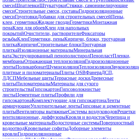
смеси
Шпатлевки
Штукатурки
Стяжки, самонивелирующие
смеси
Строительные смеси, составы
Гидроизоляционные
смеси
Грунтовки
Добавки для строительных смесей
Пены,
клеи, герметики
Жидкие гвозди
Герметики
Монтажная
пена
Клеи для обоев
Клеи для напольных
покрытий
Очистители, растворители
Фиксаторы
резьбы
Клеи
Герметики, пены
Кирпичи, блоки, тротуарная
плитка
Кирпичи
Строительные блоки
Тротуарная
плитка
Изоляционные материалы
Минеральная
вата
Экструдированный пенополистирол
Пенопласт
Пленки,
мембраны
Отражающая теплоизоляция
Гидроизоляционные
ленты
Поликарбонат
Шумоизоляция
Теплоизоляция
Звукоизоляц
плитные и пиломатериалы
Плиты OSB
Фанера
ДСП,
ЛДСП
Мебельные щиты
Террасные доски
Древесные
плиты
Пиломатериалы
Материалы для сухого
строительства
Гипсокартон
Гипсоволокнистые
листы
Цементные плиты
Профили для
гипсокартона
Комплектующие для гипсокартона
Ленты
армирующие
Уплотнительные ленты
Гипсовые и цементные
плиты
Вентиляторы вытяжные
Системы воздуховодов
Решетки
вентиляционные, диффузоры
Кровля и водосток
Черепица и
кровельные материалы
Водосточные системы
Поверхностный
водоотвод
Кровельные софиты
Доборные элементы
кровли
Гидроизоляционные