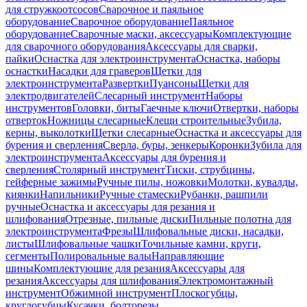
для стружкоотсосов
Сварочное и паяльное
оборудование
Сварочное оборудование
Паяльное
оборудование
Сварочные маски, аксессуары
Комплектующие
для сварочного оборудования
Аксессуары для сварки,
пайки
Оснастка для электроинструмента
Оснастка, наборы
оснастки
Насадки для граверов
Щетки для
электроинструмента
Развертки
Пуансоны
Щетки для
электродвигателей
Слесарный инструмент
Наборы
инструментов
Головки, биты
Гаечные ключи
Отвертки, наборы
отверток
Ножницы слесарные
Клещи строительные
Зубила,
керны, выколотки
Щетки слесарные
Оснастка и аксессуары для
бурения и сверления
Сверла, буры, зенкеры
Коронки
Зубила для
электроинструмента
Аксессуары для бурения и
сверления
Столярный инструмент
Тиски, струбцины,
гейферные зажимы
Ручные пилы, ножовки
Молотки, кувалды,
киянки
Напильники
Ручные стамески
Рубанки, рашпили
ручные
Оснастка и аксессуары для резания и
шлифования
Отрезные, пильные диски
Пильные полотна для
электроинструмента
Фрезы
Шлифовальные диски, насадки,
листы
Шлифовальные чашки
Точильные камни, круги,
сегменты
Полировальные валы
Направляющие
шины
Комплектующие для резания
Аксессуары для
резания
Аксессуары для шлифования
Электромонтажный
инструмент
Обжимной инструмент
Плоскогубцы,
круглогубцы
Кусачки, болторезы,