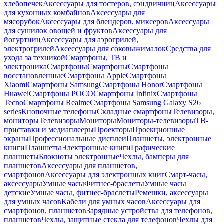
хлебопечек
Аксессуары для тостеров, сэндвичниц
Аксессуары
для кухонных комбайнов
Аксессуары для
мясорубок
Аксессуары для блендеров, миксеров
Аксессуары
для сушилок овощей и фруктов
Аксессуары для
йогуртниц
Аксессуары для аэрогрилей,
электрогрилей
Аксессуары для соковыжималок
Средства для
ухода за техникой
Смартфоны, ТВ и
электроника
Смартфоны
Смартфоны
Смартфоны
восстановленные
Смартфоны Apple
Смартфоны
Xiaomi
Смартфоны Samsung
Смартфоны Honor
Смартфоны
Huawei
Смартфоны POCO
Смартфоны Infinix
Смартфоны
Tecno
Смартфоны Realme
Смартфоны Samsung Galaxy S26
series
Кнопочные телефоны
Складные смартфоны
Телевизоры,
мониторы
Телевизоры
Мониторы
Мониторы-телевизоры
ТВ-
приставки и медиаплееры
Проекторы
Проекционные
экраны
Профессиональные дисплеи
Планшеты, электронные
книги
Планшеты
Электронные книги
Графические
планшеты
Блокноты электронные
Чехлы, бамперы для
планшетов
Аксессуары для планшетов,
смартфонов
Аксессуары для электронных книг
Смарт-часы,
аксессуары
Умные часы
Фитнес-браслеты
Умные часы
детские
Умные часы, фитнес-браслеты
Ремешки, аксессуары
для умных часов
Кабели для умных часов
Аксессуары для
смартфонов, планшетов
Зарядные устройства для телефонов,
планшетов
Чехлы, защитные стекла для телефонов
Чехлы для