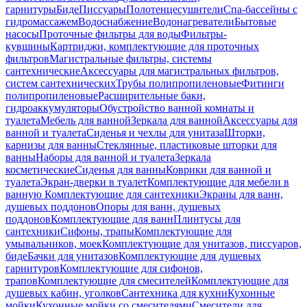
гарнитуры
Биде
Писсуары
Полотенцесушители
Спа-бассейны с
гидромассажем
Водоснабжение
Водонагреватели
Бытовые
насосы
Проточные фильтры для воды
Фильтры-
кувшины
Картриджи, комплектующие для проточных
фильтров
Магистральные фильтры, системы
сантехнические
Аксессуары для магистральных фильтров,
систем сантехнических
Трубы полипропиленовые
Фитинги
полипропиленовые
Расширительные баки,
гидроаккумуляторы
Обустройство ванной комнаты и
туалета
Мебель для ванной
Зеркала для ванной
Аксессуары для
ванной и туалета
Сиденья и чехлы для унитаза
Шторки,
карнизы для ванны
Стеклянные, пластиковые шторки для
ванны
Наборы для ванной и туалета
Зеркала
косметические
Сиденья для ванны
Коврики для ванной и
туалета
Экран-дверки в туалет
Комплектующие для мебели в
ванную
Комплектующие для сантехники
Экраны для ванн,
душевых поддонов
Опоры для ванн, душевых
поддонов
Комплектующие для ванн
Плинтусы для
сантехники
Сифоны, трапы
Комплектующие для
умывальников, моек
Комплектующие для унитазов, писсуаров,
биде
Бачки для унитазов
Комплектующие для душевых
гарнитуров
Комплектующие для сифонов,
трапов
Комплектующие для смесителей
Комплектующие для
душевых кабин, уголков
Сантехника для кухни
Кухонные
мойки
Кухонные мойки со смесителями
Смесители для