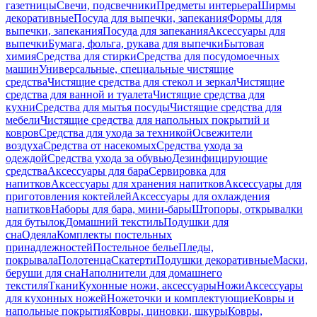
газетницы
Свечи, подсвечники
Предметы интерьера
Ширмы
декоративные
Посуда для выпечки, запекания
Формы для
выпечки, запекания
Посуда для запекания
Аксессуары для
выпечки
Бумага, фольга, рукава для выпечки
Бытовая
химия
Средства для стирки
Средства для посудомоечных
машин
Универсальные, специальные чистящие
средства
Чистящие средства для стекол и зеркал
Чистящие
средства для ванной и туалета
Чистящие средства для
кухни
Средства для мытья посуды
Чистящие средства для
мебели
Чистящие средства для напольных покрытий и
ковров
Средства для ухода за техникой
Освежители
воздуха
Средства от насекомых
Средства ухода за
одеждой
Средства ухода за обувью
Дезинфицирующие
средства
Аксессуары для бара
Сервировка для
напитков
Аксессуары для хранения напитков
Аксессуары для
приготовления коктейлей
Аксессуары для охлаждения
напитков
Наборы для бара, мини-бары
Штопоры, открывалки
для бутылок
Домашний текстиль
Подушки для
сна
Одеяла
Комплекты постельных
принадлежностей
Постельное белье
Пледы,
покрывала
Полотенца
Скатерти
Подушки декоративные
Маски,
беруши для сна
Наполнители для домашнего
текстиля
Ткани
Кухонные ножи, аксессуары
Ножи
Аксессуары
для кухонных ножей
Ножеточки и комплектующие
Ковры и
напольные покрытия
Ковры, циновки, шкуры
Ковры,