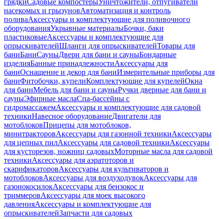
грядки
Садовые компостеры
Уничтожители, отпугиватели
насекомых и грызунов
Автоматизация и контроль
полива
Аксессуары и комплектующие для поливочного
оборудования
Укрывные материалы
Бочки, баки
пластиковые
Аксессуары и комплектующие для
опрыскивателей
Шланги для опрыскивателей
Товары для
бани
Бани
Сауны
Двери для бани и сауны
Бондарные
изделия
Банные принадлежности
Аксессуары для
бани
Оснащение и декор для бани
Измерительные приборы для
бани
Фитобочки, купели
Комплектующие для купелей
Окна
для бани
Мебель для бани и сауны
Ручки дверные для бани и
сауны
Эфирные масла
Спа-бассейны с
гидромассажем
Аксессуары и комплектующие для садовой
техники
Навесное оборудование
Двигатели для
мотоблоков
Прицепы для мотоблоков,
минитракторов
Аксессуары для газонной техники
Аксессуары
для цепных пил
Аксессуары для садовой техники
Аксессуары
для кусторезов, ножниц садовых
Моторные масла для садовой
техники
Аксессуары для аэратоторов и
скарификаторов
Аксессуары для культиваторов и
мотоблоков
Аксессуары для воздуходувок
Аксессуары для
газонокосилок
Аксессуары для бензокос и
триммеров
Аксессуары для моек высокого
давления
Аксессуары и комплектующие для
опрыскивателей
Запчасти для садовых