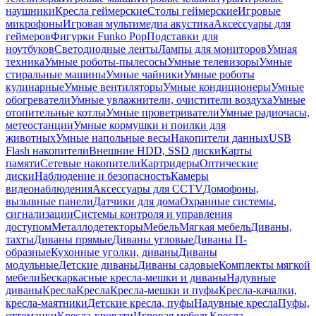
наушники
Кресла геймерские
Столы геймерские
Игровые
микрофоны
Игровая мультимедиа акустика
Аксессуары для
геймеров
Фигурки Funko Pop
Подставки для
ноутбуков
Светодиодные ленты
Лампы для мониторов
Умная
техника
Умные роботы-пылесосы
Умные телевизоры
Умные
стиральные машины
Умные чайники
Умные роботы
кулинарные
Умные вентиляторы
Умные кондиционеры
Умные
обогреватели
Умные увлажнители, очистители воздуха
Умные
отопительные котлы
Умные проветриватели
Умные радиочасы,
метеостанции
Умные кормушки и поилки для
животных
Умные напольные весы
Накопители данных
USB
Flash накопители
Внешние HDD, SSD диски
Карты
памяти
Сетевые накопители
Картридеры
Оптические
диски
Наблюдение и безопасность
Камеры
видеонаблюдения
Аксессуары для CCTV
Домофоны,
вызывные панели
Датчики для дома
Охранные системы,
сигнализации
Системы контроля и управления
доступом
Металлодетекторы
Мебель
Мягкая мебель
Диваны,
тахты
Диваны прямые
Диваны угловые
Диваны П-
образные
Кухонные уголки, диваны
Диваны
модульные
Детские диваны
Диваны садовые
Комплекты мягкой
мебели
Бескаркасные кресла-мешки и диваны
Надувные
диваны
Кресла
Кресла
Кресла-мешки и пуфы
Кресла-качалки,
кресла-маятники
Детские кресла, пуфы
Надувные кресла
Пуфы,
оттоманки
Кресла-кровати
Игровая мебель
Кресла