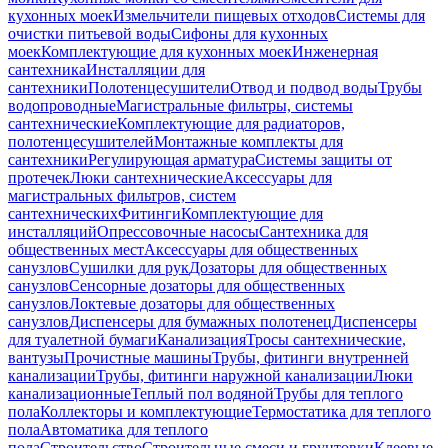
кухонных моек
Измельчители пищевых отходов
Системы для
очистки питьевой воды
Сифоны для кухонных
моек
Комплектующие для кухонных моек
Инженерная
сантехника
Инсталляции для
сантехники
Полотенцесушители
Отвод и подвод воды
Трубы
водопроводные
Магистральные фильтры, системы
сантехнические
Комплектующие для радиаторов,
полотенцесушителей
Монтажные комплекты для
сантехники
Регулирующая арматура
Системы защиты от
протечек
Люки сантехнические
Аксессуары для
магистральных фильтров, систем
сантехнических
Фитинги
Комплектующие для
инсталляций
Опрессовочные насосы
Сантехника для
общественных мест
Аксессуары для общественных
санузлов
Сушилки для рук
Дозаторы для общественных
санузлов
Сенсорные дозаторы для общественных
санузлов
Локтевые дозаторы для общественных
санузлов
Диспенсеры для бумажных полотенец
Диспенсеры
для туалетной бумаги
Канализация
Тросы сантехнические,
вантузы
Прочистные машины
Трубы, фитинги внутренней
канализации
Трубы, фитинги наружной канализации
Люки
канализационные
Теплый пол водяной
Трубы для теплого
пола
Коллекторы и комплектующие
Термостатика для теплого
пола
Автоматика для теплого
пола
Строительство
Строительные смеси и грунтовки
Клеевые