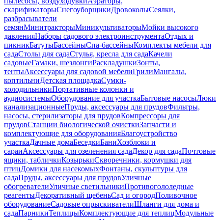
пылесосы, воздуходувки
Аэраторы,
скарификаторы
Снегоуборщики
Дровоколы
Сеялки,
разбрасыватели
семян
Минитракторы
Миникультиваторы
Мойки высокого
давления
Наборы садового электроинструмента
Отдых и
пикник
Батуты
Бассейны
Спа-бассейны
Комплекты мебели для
сада
Столы для сада
Стулья, кресла для сада
Качели
садовые
Гамаки, шезлонги
Раскладушки
Зонты,
тенты
Аксессуары для садовой мебели
Грили
Мангалы,
коптильни
Детская площадка
Сумки-
холодильники
Портативные колонки и
аудиосистемы
Оборудование для участка
Бытовые насосы
Люки
канализационные
Пруды, аксессуары для прудов
Фильтры,
насосы, стерилизаторы для прудов
Компрессоры для
прудов
Станции биологической очистки
Запчасти и
комплектующие для оборудования
Благоустройство
участка
Дачные дома
Беседки
Бани
Хозблоки и
сараи
Аксессуары для озеленения сада
Декор для сада
Почтовые
ящики, таблички
Козырьки
Скворечники, кормушки для
птиц
Домики для насекомых
Фонтаны, скульптуры для
сада
Пруды, аксессуары для прудов
Уличные
обогреватели
Уличные светильники
Противогололедные
реагенты
Декоративный щебень
Сад и огород
Поливочное
оборудование
Садовые опрыскиватели
Шланги для дома и
сада
Парники
Теплицы
Комплектующие для теплиц
Модульные