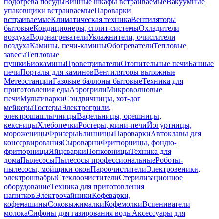
подогрева посуды
Винные шкафы встраиваемые
Вакуумные
упаковщики встраиваемые
Пароварки
встраиваемые
Климатическая техника
Вентиляторы
бытовые
Кондиционеры, сплит-системы
Охладители
воздуха
Водонагреватели
Увлажнители, очистители
воздуха
Камины, печи-камины
Обогреватели
Тепловые
завесы
Тепловые
пушки
Биокамины
Проветриватели
Отопительные печи
Банные
печи
Порталы для каминов
Вентиляторы вытяжные
Метеостанции
Газовые баллоны бытовые
Техника для
приготовления еды
Аэрогрили
Микроволновые
печи
Мультиварки
Сэндвичницы, хот-дог
мейкеры
Тостеры
Электрогрили,
электрошашлычницы
Вафельницы, орешницы,
кексницы
Хлебопечки
Ростеры, мини-печи
Йогуртницы,
мороженицы
Фризеры
Блинницы
Пароварки
Автоклавы для
консервирования
Сыроварни
Фритюрницы, фондю-
фритюрницы
Яйцеварки
Попкорницы
Техника для
дома
Пылесосы
Пылесосы профессиональные
Роботы-
пылесосы, мойщики окон
Пароочистители
Электровеники,
электрошвабры
Стеклоочистители
Стерилизационное
оборудование
Техника для приготовления
напитков
Электрочайники
Кофеварки,
кофемашины
Соковыжималки
Кофемолки
Вспениватели
молока
Сифоны для газирования воды
Аксессуары для