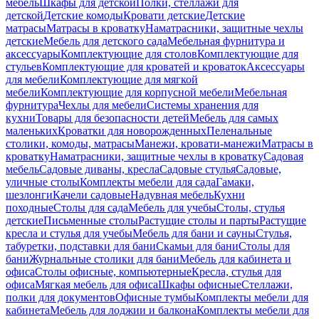
мебель
Шкафы для детской
Полки, стеллажи для
детской
Детские комоды
Кровати детские
Детские
матрасы
Матрасы в кроватку
Наматрасники, защитные чехлы
детские
Мебель для детского сада
Мебельная фурнитура и
аксессуары
Комплектующие для столов
Комплектующие для
стульев
Комплектующие для кроватей и кроваток
Аксессуары
для мебели
Комплектующие для мягкой
мебели
Комплектующие для корпусной мебели
Мебельная
фурнитура
Чехлы для мебели
Системы хранения для
кухни
Товары для безопасности детей
Мебель для самых
маленьких
Кроватки для новорожденных
Пеленальные
столики, комоды, матрасы
Манежи, кровати-манежи
Матрасы в
кроватку
Наматрасники, защитные чехлы в кроватку
Садовая
мебель
Садовые диваны, кресла
Садовые стулья
Садовые,
уличные столы
Комплекты мебели для сада
Гамаки,
шезлонги
Качели садовые
Надувная мебель
Кухни
походные
Столы для сада
Мебель для учебы
Столы, стулья
детские
Письменные столы
Растущие столы и парты
Растущие
кресла и стулья для учебы
Мебель для бани и сауны
Стулья,
табуретки, подставки для бани
Скамьи для бани
Столы для
бани
Журнальные столики для бани
Мебель для кабинета и
офиса
Столы офисные, компьютерные
Кресла, стулья для
офиса
Мягкая мебель для офиса
Шкафы офисные
Стеллажи,
полки для документов
Офисные тумбы
Комплекты мебели для
кабинета
Мебель для лоджии и балкона
Комплекты мебели для