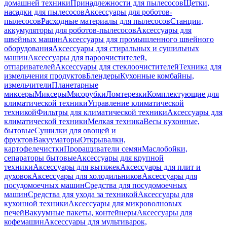
домашней техники
Принадлежности для пылесосов
Щетки,
насадки для пылесосов
Аксессуары для роботов-
пылесосов
Расходные материалы для пылесосов
Станции,
аккумуляторы для роботов-пылесосов
Аксессуары для
швейных машин
Аксессуары для промышленного швейного
оборудования
Аксессуары для стиральных и сушильных
машин
Аксессуары для пароочистителей,
отпаривателей
Аксессуары для стеклоочистителей
Техника для
измельчения продуктов
Блендеры
Кухонные комбайны,
измельчители
Планетарные
миксеры
Миксеры
Мясорубки
Ломтерезки
Комплектующие для
климатической техники
Управление климатической
техникой
Фильтры для климатической техники
Аксессуары для
климатической техники
Мелкая техника
Весы кухонные,
бытовые
Сушилки для овощей и
фруктов
Вакууматоры
Открывалки,
картофелечистки
Проращиватели семян
Маслобойки,
сепараторы бытовые
Аксессуары для крупной
техники
Аксессуары для вытяжек
Аксессуары для плит и
духовок
Аксессуары для холодильников
Аксессуары для
посудомоечных машин
Средства для посудомоечных
машин
Средства для ухода за техникой
Аксессуары для
кухонной техники
Аксессуары для микроволновых
печей
Вакуумные пакеты, контейнеры
Аксессуары для
кофемашин
Аксессуары для мультиварок,