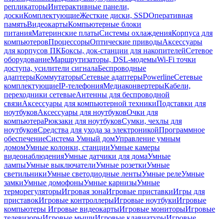
репликаторы
Интерактивные панели,
доски
Комплектующие
Жесткие диски, SSD
Оперативная
память
Видеокарты
Компьютерные блоки
питания
Материнские платы
Системы охлаждения
Корпуса для
компьютеров
Процессоры
Оптические приводы
Аксессуары
для корпусов ПК
Боксы, док-станции для накопителей
Сетевое
оборудование
Маршрутизаторы, DSL-модемы
Wi-Fi точки
доступа, усилители сигнала
Беспроводные
адаптеры
Коммутаторы
Сетевые адаптеры
Powerline
Сетевые
комплектующие
IP-телефония
Медиаконвертеры
Кабели,
переходники сетевые
Антенны для беспроводной
связи
Аксессуары для компьютерной техники
Подставки для
ноутбуков
Аксессуары для ноутбуков
Очки для
компьютера
Рюкзаки для ноутбуков
Сумки, чехлы для
ноутбуков
Средства для ухода за электроникой
Программное
обеспечение
Система Умный дом
Управление умным
домом
Умные колонки, станции
Умные камеры
видеонаблюдения
Умные датчики для дома
Умные
лампы
Умные выключатели
Умные розетки
Умные
светильники
Умные светодиодные ленты
Умные реле
Умные
замки
Умные домофоны
Умные карнизы
Умные
терморегуляторы
Игровая зона
Игровые приставки
Игры для
приставок
Игровые контроллеры
Игровые ноутбуки
Игровые
компьютеры
Игровые видеокарты
Игровые мониторы
Игровые
телевизоры
Игровые мыши
Игровые клавиатуры
Игровые