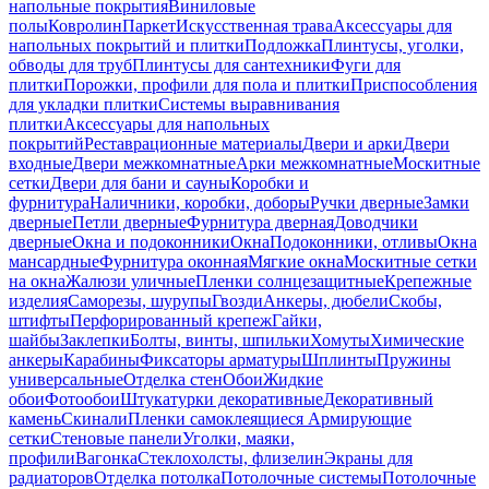
напольные покрытия
Виниловые
полы
Ковролин
Паркет
Искусственная трава
Аксессуары для
напольных покрытий и плитки
Подложка
Плинтусы, уголки,
обводы для труб
Плинтусы для сантехники
Фуги для
плитки
Порожки, профили для пола и плитки
Приспособления
для укладки плитки
Системы выравнивания
плитки
Аксессуары для напольных
покрытий
Реставрационные материалы
Двери и арки
Двери
входные
Двери межкомнатные
Арки межкомнатные
Москитные
сетки
Двери для бани и сауны
Коробки и
фурнитура
Наличники, коробки, доборы
Ручки дверные
Замки
дверные
Петли дверные
Фурнитура дверная
Доводчики
дверные
Окна и подоконники
Окна
Подоконники, отливы
Окна
мансардные
Фурнитура оконная
Мягкие окна
Москитные сетки
на окна
Жалюзи уличные
Пленки солнцезащитные
Крепежные
изделия
Саморезы, шурупы
Гвозди
Анкеры, дюбели
Скобы,
штифты
Перфорированный крепеж
Гайки,
шайбы
Заклепки
Болты, винты, шпильки
Хомуты
Химические
анкеры
Карабины
Фиксаторы арматуры
Шплинты
Пружины
универсальные
Отделка стен
Обои
Жидкие
обои
Фотообои
Штукатурки декоративные
Декоративный
камень
Скинали
Пленки самоклеящиеся
Армирующие
сетки
Стеновые панели
Уголки, маяки,
профили
Вагонка
Стеклохолсты, флизелин
Экраны для
радиаторов
Отделка потолка
Потолочные системы
Потолочные