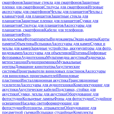
смартфонов
Защитные стекла для смартфонов
Защитные
пленки для смартфонов
Стилусы для смартфонов
Игровые
аксессуары для смартфонов
Чехлы для планшетов
Чехлы с
клавиатурой для планшетов
Защитные стекла для
планшетов
Защитные пленки для планшетов
Сумки для
планшетов
Стилусы для планшетов
Аксессуары для
планшетов, смартфонов
Кабели для телефонов,
планшетов
Фото,
видеосъемка
Фотоаппараты
Видеокамеры
Экшн-камеры
Карты
памяти
Объективы
Вспышки
Аксессуары для камер
Сумки и
чехлы для камер
Зарядные устройства, аккумуляторы для фото,
видеокамер
Аксессуары для объективов
Штативы
Цифровые
фоторамки
Аудиотехника
Мультимедиа акустика
Радиочасы,
метеостанции
Радиоприемники
Музыкальные
центры
Домашние кинотеатры
Акустические
системы
Проигрыватели виниловых пластинок
Аксессуары
для виниловых проигрывателей
Виниловые
пластинки
Инсталляционная акустика
Трансляционные
усилители
Аксессуары для аудиотехники
Комплектующие для
акустики
Акустические кабели
Подставки, стойки для
акустики
Сумки, чехлы для акустики
Оборудование для
фотостудии
Кольцевые лампы
Фоны для фотостудии
Студийное
освещение
Насадки светоформирующие для
фотостудии
Фотозонты, отражатели
Оборудование для
предметной съемки
Вспышки студийные
Комплекты