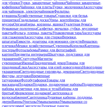
для уборки
Турки, заварочные чайники
Чайники заварочные,
кофейники
Чайники для плиты
Турки, молочники
Аксессуары
для чайников, электрочайников
Фильтры-
кувшины
Хозяйственные товары
Сушилки для белья,
прищепки
Гладильные доски
Урны, контейнеры для
мусора
Органайзеры, корзины, ящики
Туалетная бумага,
бумажные полотенца
Салфетки, мочалки, губки, мусорные
пакеты
Фольга, пленка, пакеты
Упаковочная тара
Аксессуары
для глажения
Аксессуары для стирки
Веревки,
шпагаты
Емкости, дозаторы для моющих средств
Вешалки-
плечики
Мешки хозяйственные
Сувениры
Копилки
Картины,
постеры
Фотоальбомы
Рамки для фотографий,
картин
Предметы интерьера
Шкатулки, подставки для
украшений
Статуэтки
Магниты
сувенирные
Иконы
Праздничный декор
Товары для
праздника
Елки
Аксессуары для елей новогодних
Новогодние
украшения
Светодиодные гирлянды, декорации
Светодиодные
фигуры, игрушки
Временные
татуировки
Фотобутафория
Товары для
маскарада
Подарки
Подарки, подарочные наборы
Подарочные
наборы косметики для лица и тела
Наборы для
бритья
Оформление подарков
Сантехника и
водоснабжение
Сантехника
Душевые кабины, поддоны,
двери
Ванны
Унитазы
Умывальники
Умывальники со
смесителями
Смесители
Душевые панели,