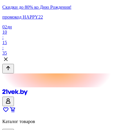
Скидки до 80% ко Дню Рождения!
промокод HAPPY22
02
дн
10
:
15
:
35
Каталог товаров