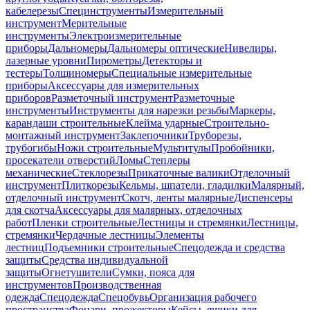
кабелерезы
Специнструменты
Измерительный
инструмент
Мерительные
инструменты
Электроизмерительные
приборы
Дальномеры
Дальномеры оптические
Нивелиры,
лазерные уровни
Пирометры
Детекторы и
тестеры
Толщиномеры
Специальные измерительные
приборы
Аксессуары для измерительных
приборов
Разметочный инструмент
Разметочные
инструменты
Инструменты для нарезки резьбы
Маркеры,
карандаши строительные
Клейма ударные
Строительно-
монтажный инструмент
Заклепочники
Труборезы,
трубогибы
Ножи строительные
Мультитулы
Пробойники,
просекатели отверстий
Ломы
Степлеры
механические
Стеклорезы
Прикаточные валики
Отделочный
инструмент
Плиткорезы
Кельмы, шпатели, гладилки
Малярный,
отделочный инструмент
Скотч, ленты малярные
Диспенсеры
для скотча
Аксессуары для малярных, отделочных
работ
Пленки строительные
Лестницы и стремянки
Лестницы,
стремянки
Чердачные лестницы
Элементы
лестниц
Подъемники строительные
Спецодежда и средства
защиты
Средства индивидуальной
защиты
Огнетушители
Сумки, пояса для
инструментов
Производственная
одежда
Спецодежда
Спецобувь
Организация рабочего
пространства
Фонари, прожекторы
Кейсы, ящики для