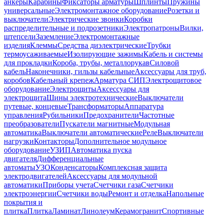
анкеры
Карабины
Фиксаторы арматуры
Шплинты
Пружины
универсальные
Электромонтажное оборудование
Розетки и
выключатели
Электрические звонки
Коробки
распределительные и подрозетники
Электропатроны
Вилки,
штепсели
Заземление
Электромонтажные
изделия
Клеммы
Средства диэлектрические
Трубки
термоусаживаемые
Изолирующие зажимы
Кабель и системы
для прокладки
Короба, трубы, металлорукав
Силовой
кабель
Наконечники, гильзы кабельные
Аксессуары для труб,
коробов
Кабельный крепеж
Арматура СИП
Электрощитовое
оборудование
Электрощиты
Аксессуары для
электрощита
Шины электротехнические
Выключатели
путевые, концевые
Трансформаторы
Аппаратура
управления
Рубильники
Предохранители
Частотные
преобразователи
Пускатели магнитные
Модульная
автоматика
Выключатели автоматические
Реле
Выключатели
нагрузки
Контакторы
Дополнительное модульное
оборудование
УЗИП
Автоматика пуска
двигателя
Дифференциальные
автоматы
УЗО
Конденсаторы
Комплексная защита
электродвигателей
Аксессуары для модульной
автоматики
Приборы учета
Счетчики газа
Счетчики
электроэнергии
Счетчики воды
Ремонт и отделка
Напольные
покрытия и
плитка
Плитка
Ламинат
Линолеум
Керамогранит
Спортивные