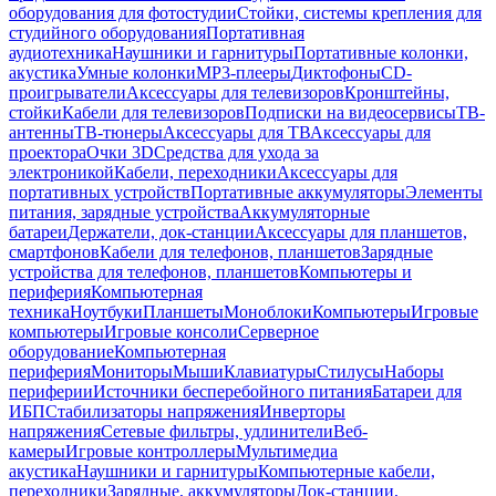
оборудования для фотостудии
Стойки, системы крепления для
студийного оборудования
Портативная
аудиотехника
Наушники и гарнитуры
Портативные колонки,
акустика
Умные колонки
MP3-плееры
Диктофоны
CD-
проигрыватели
Аксессуары для телевизоров
Кронштейны,
стойки
Кабели для телевизоров
Подписки на видеосервисы
ТВ-
антенны
ТВ-тюнеры
Аксессуары для ТВ
Аксессуары для
проектора
Очки 3D
Средства для ухода за
электроникой
Кабели, переходники
Аксессуары для
портативных устройств
Портативные аккумуляторы
Элементы
питания, зарядные устройства
Аккумуляторные
батареи
Держатели, док-станции
Аксессуары для планшетов,
смартфонов
Кабели для телефонов, планшетов
Зарядные
устройства для телефонов, планшетов
Компьютеры и
периферия
Компьютерная
техника
Ноутбуки
Планшеты
Моноблоки
Компьютеры
Игровые
компьютеры
Игровые консоли
Серверное
оборудование
Компьютерная
периферия
Мониторы
Мыши
Клавиатуры
Стилусы
Наборы
периферии
Источники бесперебойного питания
Батареи для
ИБП
Стабилизаторы напряжения
Инверторы
напряжения
Сетевые фильтры, удлинители
Веб-
камеры
Игровые контроллеры
Мультимедиа
акустика
Наушники и гарнитуры
Компьютерные кабели,
переходники
Зарядные, аккумуляторы
Док-станции,