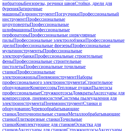
вибраторы
Бензорезы, резчики швов
Стойки, дрели для
бурения
Затирочные
машины
Гидроинструмент
Погрузчики
Профессиональный
инструмент
Профессиональные
шуруповерты
Профессиональные
шлифмашины
Профессиональные
перфораторы
Профессиональные циркулярные
пилы
Профессиональные электролобзики
Профессиональные
дрели
Профессиональные фрезеры
Профессиональные
мультиинструменты
Профессиональные
электрорубанки
Профессиональные строительные
фены
Профессиональные строительные
пистолеты
Профессиональные точильные
станки
Профессиональные
электроножницы
Пневмоинструмент
Наборы
профессионального электроинструмента
Строительное
оборудование
Компрессоры
Тепловые пушки
Пылесосы
профессиональные
Стружкоотсосы
Домкраты
Аксессуары для
компрессоров, пневмосистем
Системы пылеудаления для
электроинструмента
Пневмоинструмент
Станки и
оборудование
Деревообрабатывающие
станки
Ленточнопильные станки
Металлообрабатывающие
станки
Плиткорезные станки
Точильные
станки
Комплектующие для станков
Оснастка для
станков
Аксессуары для станков
Стружкоотсосы
Аксессуары