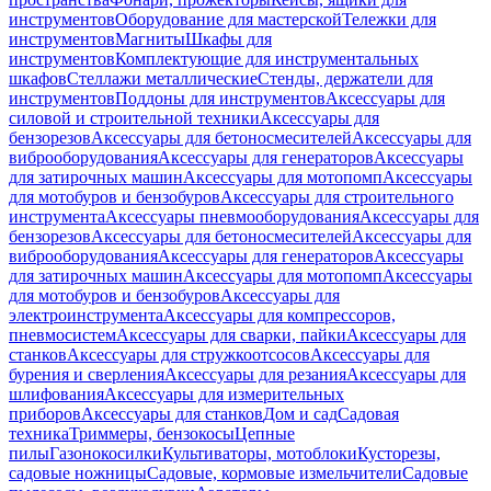
инструментов
Оборудование для мастерской
Тележки для
инструментов
Магниты
Шкафы для
инструментов
Комплектующие для инструментальных
шкафов
Стеллажи металлические
Стенды, держатели для
инструментов
Поддоны для инструментов
Аксессуары для
силовой и строительной техники
Аксессуары для
бензорезов
Аксессуары для бетоносмесителей
Аксессуары для
виброоборудования
Аксессуары для генераторов
Аксессуары
для затирочных машин
Аксессуары для мотопомп
Аксессуары
для мотобуров и бензобуров
Аксессуары для строительного
инструмента
Аксессуары пневмооборудования
Аксессуары для
бензорезов
Аксессуары для бетоносмесителей
Аксессуары для
виброоборудования
Аксессуары для генераторов
Аксессуары
для затирочных машин
Аксессуары для мотопомп
Аксессуары
для мотобуров и бензобуров
Аксессуары для
электроинструмента
Аксессуары для компрессоров,
пневмосистем
Аксессуары для сварки, пайки
Аксессуары для
станков
Аксессуары для стружкоотсосов
Аксессуары для
бурения и сверления
Аксессуары для резания
Аксессуары для
шлифования
Аксессуары для измерительных
приборов
Аксессуары для станков
Дом и сад
Садовая
техника
Триммеры, бензокосы
Цепные
пилы
Газонокосилки
Культиваторы, мотоблоки
Кусторезы,
садовые ножницы
Садовые, кормовые измельчители
Садовые