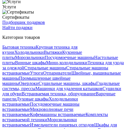
Услуги
Сертификаты
Подборщик подарков
Найти подарки
Категории товаров
Бытовая техника
Крупная техника для
кухни
Холодильники
Вытяжки
Кухонные
плиты
Морозильники
Посудомоечные машины
Настольные
плиты
Винные шкафы
Мини-холодильники
Техника для ухода
за одеждой
Стиральные машины
Стиральные машины
встраиваемые
Утюги
Отпариватели
Швейные, вышивальные
машины
Промышленные швейные
машины
Оверлоки
Сушильные машины, шкафы
Гладильные
системы, прессы
Машинки для удаления катышков
Сушилки
для обуви
Встраиваемая техника, оборудование
Варочные
панели
Духовые шкафы
Холодильники
встраиваемые
Посудомоечные машины
встраиваемые
Микроволновые печи
встраиваемые
Кофемашины встраиваемые
Комплекты
встраиваемой техники
Морозильники
встраиваемые
Измельчители пищевых отходов
Шкафы для