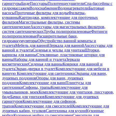
гарнитуры
Биде
Писсуары
Полотенцесушители
Спа-бассейны с
гидромассажем
Водоснабжение
Водонагреватели
Бытовые
насосы
Проточные фильтры для воды
Фильтры-
кувшины
Картриджи, комплектующие для проточных
фильтров
Магистральные фильтры, системы
сантехнические
Аксессуары для магистральных фильтров,
систем сантехнических
Трубы полипропиленовые
Фитинги
полипропиленовые
Расширительные баки,
гидроаккумуляторы
Обустройство ванной комнаты и
туалета
Мебель для ванной
Зеркала для ванной
Аксессуары для
ванной и туалета
Сиденья и чехлы для унитаза
Шторки,
карнизы для ванны
Стеклянные, пластиковые шторки для
ванны
Наборы для ванной и туалета
Зеркала
косметические
Сиденья для ванны
Коврики для ванной и
туалета
Экран-дверки в туалет
Комплектующие для мебели в
ванную
Комплектующие для сантехники
Экраны для ванн,
душевых поддонов
Опоры для ванн, душевых
поддонов
Комплектующие для ванн
Плинтусы для
сантехники
Сифоны, трапы
Комплектующие для
умывальников, моек
Комплектующие для унитазов, писсуаров,
биде
Бачки для унитазов
Комплектующие для душевых
гарнитуров
Комплектующие для сифонов,
трапов
Комплектующие для смесителей
Комплектующие для
душевых кабин, уголков
Сантехника для кухни
Кухонные
мойки
Кухонные мойки со смесителями
Смесители для