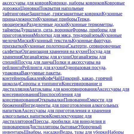
аксессуары для ковров
Коврики, наборы ковриков
Ковровые
дорожки
Циновки
Покрытия напольные
тафтинговые
Защитные, грязезащитные коврики
Кухонные
принадлежности
Кухонные приборы
Терки,
овощерезки
Разделочные доски
Кухонные термометры,
таймеры
Дуршлаги, сита, воронки
Формы, приборы для
приготовления
Молотки для мяса, тендерайзеры
Кухонные
мелочи
Миски
Кухонный текстиль
Кухонные фартуки,
прихватки
Кухонные полотенца
Скатерти, сервировочные
салфетки
Организация хранения на кухне
Посуда для
хранения
Органайзеры для кухни
Органайзеры для
специй
Посуда для ланча
Полки и аксессуары на
рейлинги
Рейлинги для кухни
Одноразовая посуда,
упаковка
Вакуумные пакеты,
контейнеры
Бакалея
Кофе
Чай
Цикорий, какао, горячий
шоколад
Сиропы и топпинги
Консервирование и
дистилляция
Автоклавы для консервирования
Аксессуары для
консервирования
Приспособления для
консервирования
Открывалки
Пивоварни
Емкости для
брожения
Ингредиенты для приготовления алкогольных
напитков
Аксессуары для приготовления и хранения
алкогольных напитков
Комплектующие для
дистилляторов
Прессы, дробилки для виноделия и
пивоварения
Дистилляторы бытовые
Уборочный
инвентарь
Швабры, насадки
Ведра, тазы для уборки
Наборы