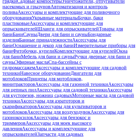
грядки
Садовые компостеры
Уничтожители, отпугиватели
насекомых и грызунов
Автоматизация и контроль
полива
Аксессуары и комплектующие для поливочного
оборудования
Укрывные материалы
Бочки, баки
пластиковые
Аксессуары и комплектующие для
опрыскивателей
Шланги для опрыскивателей
Товары для
бани
Бани
Сауны
Двери для бани и сауны
Бондарные
изделия
Банные принадлежности
Аксессуары для
бани
Оснащение и декор для бани
Измерительные приборы для
бани
Фитобочки, купели
Комплектующие для купелей
Окна
для бани
Мебель для бани и сауны
Ручки дверные для бани и
сауны
Эфирные масла
Спа-бассейны с
гидромассажем
Аксессуары и комплектующие для садовой
техники
Навесное оборудование
Двигатели для
мотоблоков
Прицепы для мотоблоков,
минитракторов
Аксессуары для газонной техники
Аксессуары
для цепных пил
Аксессуары для садовой техники
Аксессуары
для кусторезов, ножниц садовых
Моторные масла для садовой
техники
Аксессуары для аэратоторов и
скарификаторов
Аксессуары для культиваторов и
мотоблоков
Аксессуары для воздуходувок
Аксессуары для
газонокосилок
Аксессуары для бензокос и
триммеров
Аксессуары для моек высокого
давления
Аксессуары и комплектующие для
опрыскивателей
Запчасти для садовых