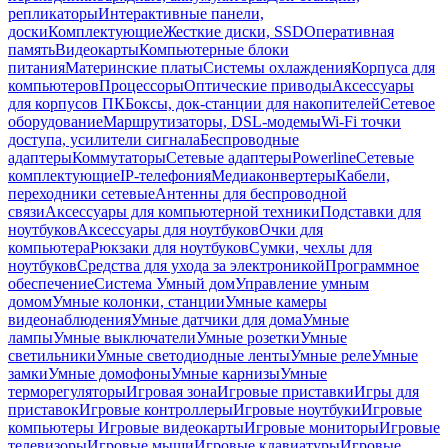
репликаторы
Интерактивные панели,
доски
Комплектующие
Жесткие диски, SSD
Оперативная
память
Видеокарты
Компьютерные блоки
питания
Материнские платы
Системы охлаждения
Корпуса для
компьютеров
Процессоры
Оптические приводы
Аксессуары
для корпусов ПК
Боксы, док-станции для накопителей
Сетевое
оборудование
Маршрутизаторы, DSL-модемы
Wi-Fi точки
доступа, усилители сигнала
Беспроводные
адаптеры
Коммутаторы
Сетевые адаптеры
Powerline
Сетевые
комплектующие
IP-телефония
Медиаконвертеры
Кабели,
переходники сетевые
Антенны для беспроводной
связи
Аксессуары для компьютерной техники
Подставки для
ноутбуков
Аксессуары для ноутбуков
Очки для
компьютера
Рюкзаки для ноутбуков
Сумки, чехлы для
ноутбуков
Средства для ухода за электроникой
Программное
обеспечение
Система Умный дом
Управление умным
домом
Умные колонки, станции
Умные камеры
видеонаблюдения
Умные датчики для дома
Умные
лампы
Умные выключатели
Умные розетки
Умные
светильники
Умные светодиодные ленты
Умные реле
Умные
замки
Умные домофоны
Умные карнизы
Умные
терморегуляторы
Игровая зона
Игровые приставки
Игры для
приставок
Игровые контроллеры
Игровые ноутбуки
Игровые
компьютеры
Игровые видеокарты
Игровые мониторы
Игровые
телевизоры
Игровые мыши
Игровые клавиатуры
Игровые