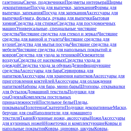
газетницы
Свечи, подсвечники
Предметы интерьера
Ширмы
декоративные
Посуда для выпечки, запекания
Формы для
выпечки, запекания
Посуда для запекания
Аксессуары для
выпечки
Бумага, фольга, рукава для выпечки
Бытовая
химия
Средства для стирки
Средства для посудомоечных
машин
Универсальные, специальные чистящие
средства
Чистящие средства для стекол и зеркал
Чистящие
средства для ванной и туалета
Чистящие средства для
кухни
Средства для мытья посуды
Чистящие средства для
мебели
Чистящие средства для напольных покрытий и
ковров
Средства для ухода за техникой
Освежители
воздуха
Средства от насекомых
Средства ухода за
одеждой
Средства ухода за обувью
Дезинфицирующие
средства
Аксессуары для бара
Сервировка для
напитков
Аксессуары для хранения напитков
Аксессуары для
приготовления коктейлей
Аксессуары для охлаждения
напитков
Наборы для бара, мини-бары
Штопоры, открывалки
для бутылок
Домашний текстиль
Подушки для
сна
Одеяла
Комплекты постельных
принадлежностей
Постельное белье
Пледы,
покрывала
Полотенца
Скатерти
Подушки декоративные
Маски,
беруши для сна
Наполнители для домашнего
текстиля
Ткани
Кухонные ножи, аксессуары
Ножи
Аксессуары
для кухонных ножей
Ножеточки и комплектующие
Ковры и
напольные покрытия
Ковры, циновки, шкуры
Ковры,