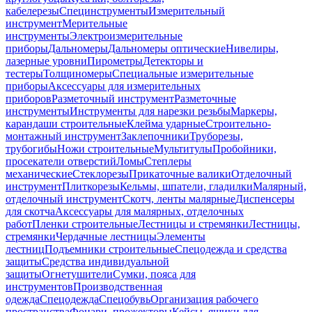
кабелерезы
Специнструменты
Измерительный
инструмент
Мерительные
инструменты
Электроизмерительные
приборы
Дальномеры
Дальномеры оптические
Нивелиры,
лазерные уровни
Пирометры
Детекторы и
тестеры
Толщиномеры
Специальные измерительные
приборы
Аксессуары для измерительных
приборов
Разметочный инструмент
Разметочные
инструменты
Инструменты для нарезки резьбы
Маркеры,
карандаши строительные
Клейма ударные
Строительно-
монтажный инструмент
Заклепочники
Труборезы,
трубогибы
Ножи строительные
Мультитулы
Пробойники,
просекатели отверстий
Ломы
Степлеры
механические
Стеклорезы
Прикаточные валики
Отделочный
инструмент
Плиткорезы
Кельмы, шпатели, гладилки
Малярный,
отделочный инструмент
Скотч, ленты малярные
Диспенсеры
для скотча
Аксессуары для малярных, отделочных
работ
Пленки строительные
Лестницы и стремянки
Лестницы,
стремянки
Чердачные лестницы
Элементы
лестниц
Подъемники строительные
Спецодежда и средства
защиты
Средства индивидуальной
защиты
Огнетушители
Сумки, пояса для
инструментов
Производственная
одежда
Спецодежда
Спецобувь
Организация рабочего
пространства
Фонари, прожекторы
Кейсы, ящики для