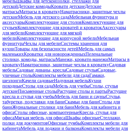
мебель
Шкафы для детской
Полки, стеллажи для
детской
Детские комоды
Кровати детские
Детские
матрасы
Матрасы в кроватку
Наматрасники, защитные чехлы
детские
Мебель для детского сада
Мебельная фурнитура и
аксессуары
Комплектующие для столов
Комплектующие для
стульев
Комплектующие для кроватей и кроваток
Аксессуары
для мебели
Комплектующие для мягкой
мебели
Комплектующие для корпусной мебели
Мебельная
фурнитура
Чехлы для мебели
Системы хранения для
кухни
Товары для безопасности детей
Мебель для самых
маленьких
Кроватки для новорожденных
Пеленальные
столики, комоды, матрасы
Манежи, кровати-манежи
Матрасы в
кроватку
Наматрасники, защитные чехлы в кроватку
Садовая
мебель
Садовые диваны, кресла
Садовые стулья
Садовые,
уличные столы
Комплекты мебели для сада
Гамаки,
шезлонги
Качели садовые
Надувная мебель
Кухни
походные
Столы для сада
Мебель для учебы
Столы, стулья
детские
Письменные столы
Растущие столы и парты
Растущие
кресла и стулья для учебы
Мебель для бани и сауны
Стулья,
табуретки, подставки для бани
Скамьи для бани
Столы для
бани
Журнальные столики для бани
Мебель для кабинета и
офиса
Столы офисные, компьютерные
Кресла, стулья для
офиса
Мягкая мебель для офиса
Шкафы офисные
Стеллажи,
полки для документов
Офисные тумбы
Комплекты мебели для
кабинета
Мебель для лоджии и балкона
Комплекты мебели для