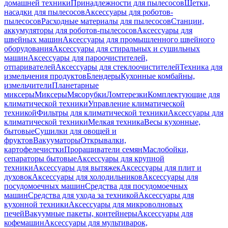
домашней техники
Принадлежности для пылесосов
Щетки,
насадки для пылесосов
Аксессуары для роботов-
пылесосов
Расходные материалы для пылесосов
Станции,
аккумуляторы для роботов-пылесосов
Аксессуары для
швейных машин
Аксессуары для промышленного швейного
оборудования
Аксессуары для стиральных и сушильных
машин
Аксессуары для пароочистителей,
отпаривателей
Аксессуары для стеклоочистителей
Техника для
измельчения продуктов
Блендеры
Кухонные комбайны,
измельчители
Планетарные
миксеры
Миксеры
Мясорубки
Ломтерезки
Комплектующие для
климатической техники
Управление климатической
техникой
Фильтры для климатической техники
Аксессуары для
климатической техники
Мелкая техника
Весы кухонные,
бытовые
Сушилки для овощей и
фруктов
Вакууматоры
Открывалки,
картофелечистки
Проращиватели семян
Маслобойки,
сепараторы бытовые
Аксессуары для крупной
техники
Аксессуары для вытяжек
Аксессуары для плит и
духовок
Аксессуары для холодильников
Аксессуары для
посудомоечных машин
Средства для посудомоечных
машин
Средства для ухода за техникой
Аксессуары для
кухонной техники
Аксессуары для микроволновых
печей
Вакуумные пакеты, контейнеры
Аксессуары для
кофемашин
Аксессуары для мультиварок,