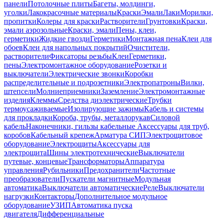
панели
Потолочные плиты
Багеты, молдинги,
уголки
Лакокрасочные материалы
Краски
Эмали
Лаки
Морилки,
пропитки
Колеры для краски
Растворители
Грунтовки
Краски,
эмали аэрозольные
Краски, эмали
Пены, клеи,
герметики
Жидкие гвозди
Герметики
Монтажная пена
Клеи для
обоев
Клеи для напольных покрытий
Очистители,
растворители
Фиксаторы резьбы
Клеи
Герметики,
пены
Электромонтажное оборудование
Розетки и
выключатели
Электрические звонки
Коробки
распределительные и подрозетники
Электропатроны
Вилки,
штепсели
Молниеприемники
Заземление
Электромонтажные
изделия
Клеммы
Средства диэлектрические
Трубки
термоусаживаемые
Изолирующие зажимы
Кабель и системы
для прокладки
Короба, трубы, металлорукав
Силовой
кабель
Наконечники, гильзы кабельные
Аксессуары для труб,
коробов
Кабельный крепеж
Арматура СИП
Электрощитовое
оборудование
Электрощиты
Аксессуары для
электрощита
Шины электротехнические
Выключатели
путевые, концевые
Трансформаторы
Аппаратура
управления
Рубильники
Предохранители
Частотные
преобразователи
Пускатели магнитные
Модульная
автоматика
Выключатели автоматические
Реле
Выключатели
нагрузки
Контакторы
Дополнительное модульное
оборудование
УЗИП
Автоматика пуска
двигателя
Дифференциальные