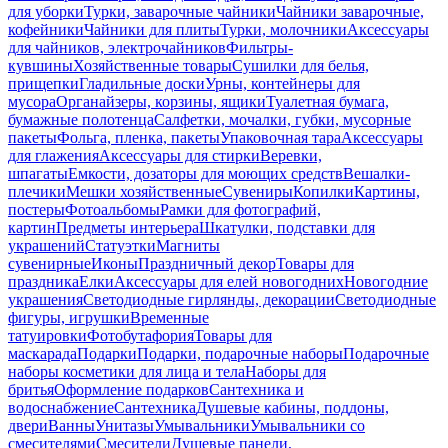
для уборки
Турки, заварочные чайники
Чайники заварочные,
кофейники
Чайники для плиты
Турки, молочники
Аксессуары
для чайников, электрочайников
Фильтры-
кувшины
Хозяйственные товары
Сушилки для белья,
прищепки
Гладильные доски
Урны, контейнеры для
мусора
Органайзеры, корзины, ящики
Туалетная бумага,
бумажные полотенца
Салфетки, мочалки, губки, мусорные
пакеты
Фольга, пленка, пакеты
Упаковочная тара
Аксессуары
для глажения
Аксессуары для стирки
Веревки,
шпагаты
Емкости, дозаторы для моющих средств
Вешалки-
плечики
Мешки хозяйственные
Сувениры
Копилки
Картины,
постеры
Фотоальбомы
Рамки для фотографий,
картин
Предметы интерьера
Шкатулки, подставки для
украшений
Статуэтки
Магниты
сувенирные
Иконы
Праздничный декор
Товары для
праздника
Елки
Аксессуары для елей новогодних
Новогодние
украшения
Светодиодные гирлянды, декорации
Светодиодные
фигуры, игрушки
Временные
татуировки
Фотобутафория
Товары для
маскарада
Подарки
Подарки, подарочные наборы
Подарочные
наборы косметики для лица и тела
Наборы для
бритья
Оформление подарков
Сантехника и
водоснабжение
Сантехника
Душевые кабины, поддоны,
двери
Ванны
Унитазы
Умывальники
Умывальники со
смесителями
Смесители
Душевые панели,