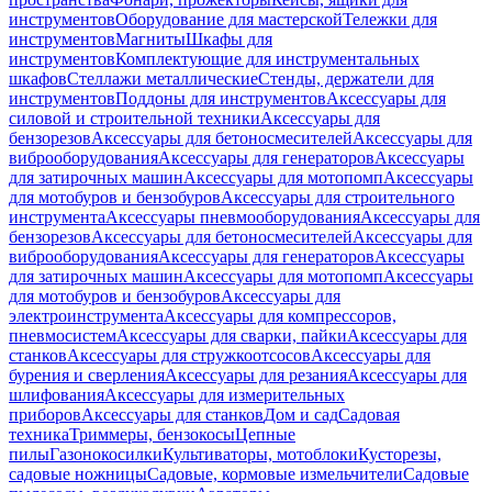
инструментов
Оборудование для мастерской
Тележки для
инструментов
Магниты
Шкафы для
инструментов
Комплектующие для инструментальных
шкафов
Стеллажи металлические
Стенды, держатели для
инструментов
Поддоны для инструментов
Аксессуары для
силовой и строительной техники
Аксессуары для
бензорезов
Аксессуары для бетоносмесителей
Аксессуары для
виброоборудования
Аксессуары для генераторов
Аксессуары
для затирочных машин
Аксессуары для мотопомп
Аксессуары
для мотобуров и бензобуров
Аксессуары для строительного
инструмента
Аксессуары пневмооборудования
Аксессуары для
бензорезов
Аксессуары для бетоносмесителей
Аксессуары для
виброоборудования
Аксессуары для генераторов
Аксессуары
для затирочных машин
Аксессуары для мотопомп
Аксессуары
для мотобуров и бензобуров
Аксессуары для
электроинструмента
Аксессуары для компрессоров,
пневмосистем
Аксессуары для сварки, пайки
Аксессуары для
станков
Аксессуары для стружкоотсосов
Аксессуары для
бурения и сверления
Аксессуары для резания
Аксессуары для
шлифования
Аксессуары для измерительных
приборов
Аксессуары для станков
Дом и сад
Садовая
техника
Триммеры, бензокосы
Цепные
пилы
Газонокосилки
Культиваторы, мотоблоки
Кусторезы,
садовые ножницы
Садовые, кормовые измельчители
Садовые