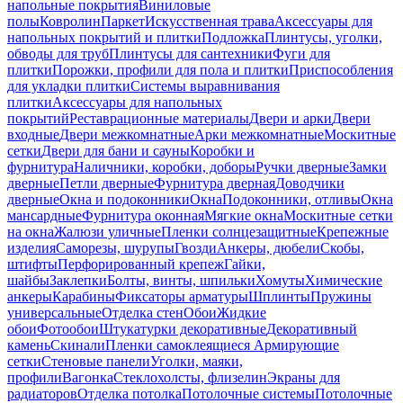
напольные покрытия
Виниловые
полы
Ковролин
Паркет
Искусственная трава
Аксессуары для
напольных покрытий и плитки
Подложка
Плинтусы, уголки,
обводы для труб
Плинтусы для сантехники
Фуги для
плитки
Порожки, профили для пола и плитки
Приспособления
для укладки плитки
Системы выравнивания
плитки
Аксессуары для напольных
покрытий
Реставрационные материалы
Двери и арки
Двери
входные
Двери межкомнатные
Арки межкомнатные
Москитные
сетки
Двери для бани и сауны
Коробки и
фурнитура
Наличники, коробки, доборы
Ручки дверные
Замки
дверные
Петли дверные
Фурнитура дверная
Доводчики
дверные
Окна и подоконники
Окна
Подоконники, отливы
Окна
мансардные
Фурнитура оконная
Мягкие окна
Москитные сетки
на окна
Жалюзи уличные
Пленки солнцезащитные
Крепежные
изделия
Саморезы, шурупы
Гвозди
Анкеры, дюбели
Скобы,
штифты
Перфорированный крепеж
Гайки,
шайбы
Заклепки
Болты, винты, шпильки
Хомуты
Химические
анкеры
Карабины
Фиксаторы арматуры
Шплинты
Пружины
универсальные
Отделка стен
Обои
Жидкие
обои
Фотообои
Штукатурки декоративные
Декоративный
камень
Скинали
Пленки самоклеящиеся
Армирующие
сетки
Стеновые панели
Уголки, маяки,
профили
Вагонка
Стеклохолсты, флизелин
Экраны для
радиаторов
Отделка потолка
Потолочные системы
Потолочные