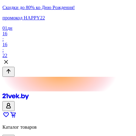
Скидки до 80% ко Дню Рождения!
промокод HAPPY22
01
дн
16
:
16
:
22
Каталог товаров