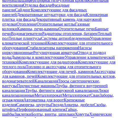
материалы
Шифер
Профнастил
Рулонная кровля
Кровельная
вентиляция
Отделка фасада
Фасадные
панели
Сайдинг
Комплектующие для фасадных
панелей
Декоративные штукатурки для фасада
Клинкерная
плитка для фасада
Декоративный камень для наружной
отделки
Отопление
Отопительные котлы
Газовые
колонки
Камины, печи-камины
Отопительные печи
Банные
печи
Водонагреватели
Радиаторы отопления, батареи
Теплый
пол
Теплые плинтусы
Системы антиобледенения
Управление
климатической техникой
Комплектующие для отопительного
оборудования
Стабилизаторы напряжения
Насосы
циркуляционные
Регулирующая арматура
Отвод и подвод
воды
Дымоходы и комплектующие
Управление климатической
техникой
Комплектующие для радиаторов
Комплектующие для
теплого пола
Топливо и аксессуары для отопительного
оборудования
Комплектующие для печей, каминов
Аксессуары
для каминов, печей
Комплектующие для отопительных котлов,
водонагревателей
Канализация
Тросы сантехнические,
вантузы
Прочистные машины
Трубы, фитинги внутренней
канализации
Трубы, фитинги наружной канализации
Люки
канализационные
Металлопрокат
Металлопрокат
Сваи
Заборы,
ограждения
Автоматика для ворот
Крепежные
изделия
Саморезы, шурупы
Гвозди
Анкеры, дюбели
Скобы,
штифты
Перфорированный крепеж
Гайки,
шайбы
Заклепки
Болты, винты, шпильки
Хомуты
Химические