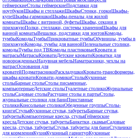
геймерские
Столы геймерские
Подставки для
ноутбуков
Шкафы и стеллажи
Шкафы
Стенки, горки
Шкафы-
купе
Шкафы-гармошки
Шкафы-пеналы для жилой
комнаты
Шкафы с витриной, буфеты
Шкафы, секции в
прихожую
Полки, стеллажи, системы хранения
Шкафы для
ванной комнаты
Вешалки, подставки для зонтов
Комоды,
тумбы
Комоды
Тумбы
Прикроватные тумбы
Обувницы, тумбы в
прихожую
Комоды, тумбы для ванной
Пеленальные столики,
комоды
Тумбы под ТВ
Комоды пластиковые
Кровати и
матрасы
Матрасы
Кровати
Детские кровати
Кроватки для
новорожденных
Надувная мебель
Наматрасники, чехлы на
матрас
Основания для
кроватей
Подматрасники
Раскладушки
Кровати-трансформеры,
шкафы-кровати
Кровати-домики
Столы
Кухонные
столы
Барные столы
Столы письменные,
компьютерные
Детские столы
Туалетные столики
Журнальные
столы
Садовые столы
Растущие столы и парты
Столы,
журнальные столики для бани
Приставные
столики
Консольные столики
Обеденные группы
Столы-
книги
Стулья
Кухонные стулья, табуреты
Барные стулья,
табуреты
Компьютерные кресла, стулья
Геймерские
кресла
Детские стулья, табуреты
Банкетки, скамьи
Садовые
кресла, стулья, табуреты
Стулья, табуреты для бани
Стульчики
для кормления
Кухня
Кухонный гарнитур
Кухонные