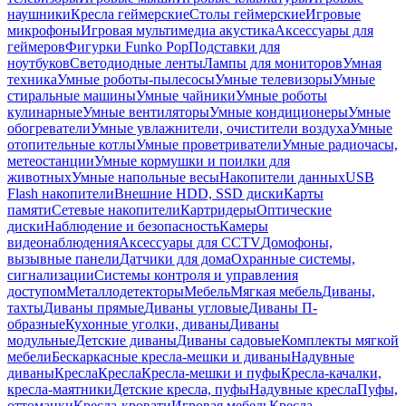
наушники
Кресла геймерские
Столы геймерские
Игровые
микрофоны
Игровая мультимедиа акустика
Аксессуары для
геймеров
Фигурки Funko Pop
Подставки для
ноутбуков
Светодиодные ленты
Лампы для мониторов
Умная
техника
Умные роботы-пылесосы
Умные телевизоры
Умные
стиральные машины
Умные чайники
Умные роботы
кулинарные
Умные вентиляторы
Умные кондиционеры
Умные
обогреватели
Умные увлажнители, очистители воздуха
Умные
отопительные котлы
Умные проветриватели
Умные радиочасы,
метеостанции
Умные кормушки и поилки для
животных
Умные напольные весы
Накопители данных
USB
Flash накопители
Внешние HDD, SSD диски
Карты
памяти
Сетевые накопители
Картридеры
Оптические
диски
Наблюдение и безопасность
Камеры
видеонаблюдения
Аксессуары для CCTV
Домофоны,
вызывные панели
Датчики для дома
Охранные системы,
сигнализации
Системы контроля и управления
доступом
Металлодетекторы
Мебель
Мягкая мебель
Диваны,
тахты
Диваны прямые
Диваны угловые
Диваны П-
образные
Кухонные уголки, диваны
Диваны
модульные
Детские диваны
Диваны садовые
Комплекты мягкой
мебели
Бескаркасные кресла-мешки и диваны
Надувные
диваны
Кресла
Кресла
Кресла-мешки и пуфы
Кресла-качалки,
кресла-маятники
Детские кресла, пуфы
Надувные кресла
Пуфы,
оттоманки
Кресла-кровати
Игровая мебель
Кресла