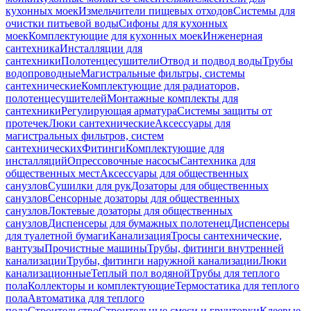
кухонных моек
Измельчители пищевых отходов
Системы для
очистки питьевой воды
Сифоны для кухонных
моек
Комплектующие для кухонных моек
Инженерная
сантехника
Инсталляции для
сантехники
Полотенцесушители
Отвод и подвод воды
Трубы
водопроводные
Магистральные фильтры, системы
сантехнические
Комплектующие для радиаторов,
полотенцесушителей
Монтажные комплекты для
сантехники
Регулирующая арматура
Системы защиты от
протечек
Люки сантехнические
Аксессуары для
магистральных фильтров, систем
сантехнических
Фитинги
Комплектующие для
инсталляций
Опрессовочные насосы
Сантехника для
общественных мест
Аксессуары для общественных
санузлов
Сушилки для рук
Дозаторы для общественных
санузлов
Сенсорные дозаторы для общественных
санузлов
Локтевые дозаторы для общественных
санузлов
Диспенсеры для бумажных полотенец
Диспенсеры
для туалетной бумаги
Канализация
Тросы сантехнические,
вантузы
Прочистные машины
Трубы, фитинги внутренней
канализации
Трубы, фитинги наружной канализации
Люки
канализационные
Теплый пол водяной
Трубы для теплого
пола
Коллекторы и комплектующие
Термостатика для теплого
пола
Автоматика для теплого
пола
Строительство
Строительные смеси и грунтовки
Клеевые