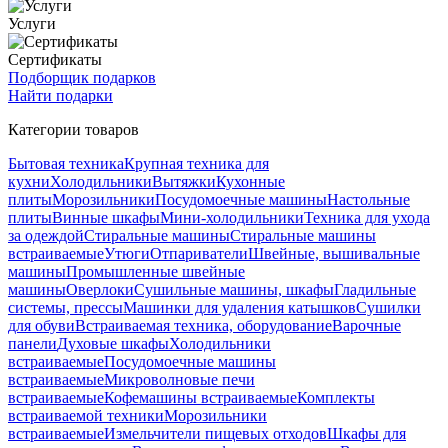
Услуги
Сертификаты
Подборщик подарков
Найти подарки
Категории товаров
Бытовая техника
Крупная техника для
кухни
Холодильники
Вытяжки
Кухонные
плиты
Морозильники
Посудомоечные машины
Настольные
плиты
Винные шкафы
Мини-холодильники
Техника для ухода
за одеждой
Стиральные машины
Стиральные машины
встраиваемые
Утюги
Отпариватели
Швейные, вышивальные
машины
Промышленные швейные
машины
Оверлоки
Сушильные машины, шкафы
Гладильные
системы, прессы
Машинки для удаления катышков
Сушилки
для обуви
Встраиваемая техника, оборудование
Варочные
панели
Духовые шкафы
Холодильники
встраиваемые
Посудомоечные машины
встраиваемые
Микроволновые печи
встраиваемые
Кофемашины встраиваемые
Комплекты
встраиваемой техники
Морозильники
встраиваемые
Измельчители пищевых отходов
Шкафы для