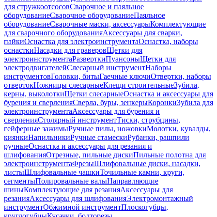
для стружкоотсосов
Сварочное и паяльное
оборудование
Сварочное оборудование
Паяльное
оборудование
Сварочные маски, аксессуары
Комплектующие
для сварочного оборудования
Аксессуары для сварки,
пайки
Оснастка для электроинструмента
Оснастка, наборы
оснастки
Насадки для граверов
Щетки для
электроинструмента
Развертки
Пуансоны
Щетки для
электродвигателей
Слесарный инструмент
Наборы
инструментов
Головки, биты
Гаечные ключи
Отвертки, наборы
отверток
Ножницы слесарные
Клещи строительные
Зубила,
керны, выколотки
Щетки слесарные
Оснастка и аксессуары для
бурения и сверления
Сверла, буры, зенкеры
Коронки
Зубила для
электроинструмента
Аксессуары для бурения и
сверления
Столярный инструмент
Тиски, струбцины,
гейферные зажимы
Ручные пилы, ножовки
Молотки, кувалды,
киянки
Напильники
Ручные стамески
Рубанки, рашпили
ручные
Оснастка и аксессуары для резания и
шлифования
Отрезные, пильные диски
Пильные полотна для
электроинструмента
Фрезы
Шлифовальные диски, насадки,
листы
Шлифовальные чашки
Точильные камни, круги,
сегменты
Полировальные валы
Направляющие
шины
Комплектующие для резания
Аксессуары для
резания
Аксессуары для шлифования
Электромонтажный
инструмент
Обжимной инструмент
Плоскогубцы,
круглогубцы
Кусачки, болторезы,