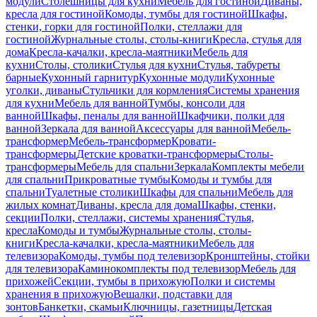
модули
Столешницы для кухни
Мебель для гостиной
Диваны,
кресла для гостиной
Комоды, тумбы для гостиной
Шкафы,
стенки, горки для гостиной
Полки, стеллажи для
гостиной
Журнальные столы, столы-книги
Кресла, стулья для
дома
Кресла-качалки, кресла-маятники
Мебель для
кухни
Столы, столики
Стулья для кухни
Стулья, табуреты
барные
Кухонный гарнитур
Кухонные модули
Кухонные
уголки, диваны
Стульчики для кормления
Системы хранения
для кухни
Мебель для ванной
Тумбы, консоли для
ванной
Шкафы, пеналы для ванной
Шкафчики, полки для
ванной
Зеркала для ванной
Аксессуары для ванной
Мебель-
трансформер
Мебель-трансформер
Кровати-
трансформеры
Детские кроватки-трансформеры
Столы-
трансформеры
Мебель для спальни
Зеркала
Комплекты мебели
для спальни
Прикроватные тумбы
Комоды и тумбы для
спальни
Туалетные столики
Шкафы для спальни
Мебель для
жилых комнат
Диваны, кресла для дома
Шкафы, стенки,
секции
Полки, стеллажи, системы хранения
Стулья,
кресла
Комоды и тумбы
Журнальные столы, столы-
книги
Кресла-качалки, кресла-маятники
Мебель для
телевизора
Комоды, тумбы под телевизор
Кронштейны, стойки
для телевизора
Каминокомплекты под телевизор
Мебель для
прихожей
Секции, тумбы в прихожую
Полки и системы
хранения в прихожую
Вешалки, подставки для
зонтов
Банкетки, скамьи
Ключницы, газетницы
Детская