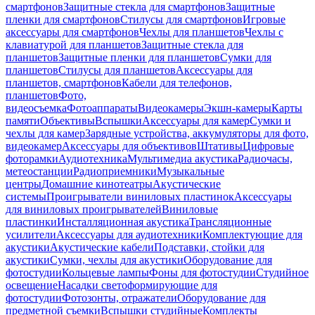
смартфонов
Защитные стекла для смартфонов
Защитные
пленки для смартфонов
Стилусы для смартфонов
Игровые
аксессуары для смартфонов
Чехлы для планшетов
Чехлы с
клавиатурой для планшетов
Защитные стекла для
планшетов
Защитные пленки для планшетов
Сумки для
планшетов
Стилусы для планшетов
Аксессуары для
планшетов, смартфонов
Кабели для телефонов,
планшетов
Фото,
видеосъемка
Фотоаппараты
Видеокамеры
Экшн-камеры
Карты
памяти
Объективы
Вспышки
Аксессуары для камер
Сумки и
чехлы для камер
Зарядные устройства, аккумуляторы для фото,
видеокамер
Аксессуары для объективов
Штативы
Цифровые
фоторамки
Аудиотехника
Мультимедиа акустика
Радиочасы,
метеостанции
Радиоприемники
Музыкальные
центры
Домашние кинотеатры
Акустические
системы
Проигрыватели виниловых пластинок
Аксессуары
для виниловых проигрывателей
Виниловые
пластинки
Инсталляционная акустика
Трансляционные
усилители
Аксессуары для аудиотехники
Комплектующие для
акустики
Акустические кабели
Подставки, стойки для
акустики
Сумки, чехлы для акустики
Оборудование для
фотостудии
Кольцевые лампы
Фоны для фотостудии
Студийное
освещение
Насадки светоформирующие для
фотостудии
Фотозонты, отражатели
Оборудование для
предметной съемки
Вспышки студийные
Комплекты