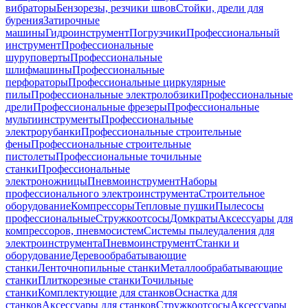
вибраторы
Бензорезы, резчики швов
Стойки, дрели для
бурения
Затирочные
машины
Гидроинструмент
Погрузчики
Профессиональный
инструмент
Профессиональные
шуруповерты
Профессиональные
шлифмашины
Профессиональные
перфораторы
Профессиональные циркулярные
пилы
Профессиональные электролобзики
Профессиональные
дрели
Профессиональные фрезеры
Профессиональные
мультиинструменты
Профессиональные
электрорубанки
Профессиональные строительные
фены
Профессиональные строительные
пистолеты
Профессиональные точильные
станки
Профессиональные
электроножницы
Пневмоинструмент
Наборы
профессионального электроинструмента
Строительное
оборудование
Компрессоры
Тепловые пушки
Пылесосы
профессиональные
Стружкоотсосы
Домкраты
Аксессуары для
компрессоров, пневмосистем
Системы пылеудаления для
электроинструмента
Пневмоинструмент
Станки и
оборудование
Деревообрабатывающие
станки
Ленточнопильные станки
Металлообрабатывающие
станки
Плиткорезные станки
Точильные
станки
Комплектующие для станков
Оснастка для
станков
Аксессуары для станков
Стружкоотсосы
Аксессуары