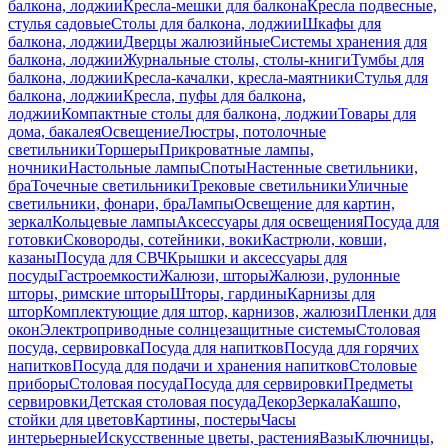
балкона, лоджии
Кресла-мешки для балкона
Кресла подвесные,
стулья садовые
Столы для балкона, лоджии
Шкафы для
балкона, лоджии
Дверцы жалюзийные
Системы хранения для
балкона, лоджии
Журнальные столы, столы-книги
Тумбы для
балкона, лоджии
Кресла-качалки, кресла-маятники
Стулья для
балкона, лоджии
Кресла, пуфы для балкона,
лоджии
Компактные столы для балкона, лоджии
Товары для
дома, бакалея
Освещение
Люстры, потолочные
светильники
Торшеры
Прикроватные лампы,
ночники
Настольные лампы
Споты
Настенные светильники,
бра
Точечные светильники
Трековые светильники
Уличные
светильники, фонари, бра
Лампы
Освещение для картин,
зеркал
Кольцевые лампы
Аксессуары для освещения
Посуда для
готовки
Сковороды, сотейники, воки
Кастрюли, ковши,
казаны
Посуда для СВЧ
Крышки и аксессуары для
посуды
Гастроемкости
Жалюзи, шторы
Жалюзи, рулонные
шторы, римские шторы
Шторы, гардины
Карнизы для
штор
Комплектующие для штор, карнизов, жалюзи
Пленки для
окон
Электроприводные солнцезащитные системы
Столовая
посуда, сервировка
Посуда для напитков
Посуда для горячих
напитков
Посуда для подачи и хранения напитков
Столовые
приборы
Столовая посуда
Посуда для сервировки
Предметы
сервировки
Детская столовая посуда
Декор
Зеркала
Кашпо,
стойки для цветов
Картины, постеры
Часы
интерьерные
Искусственные цветы, растения
Вазы
Ключницы,