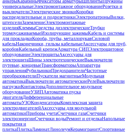
анкеры
Карабины
Фиксаторы арматуры
Шплинты
Пружины
универсальные
Электромонтажное оборудование
Розетки и
выключатели
Электрические звонки
Коробки
распределительные и подрозетники
Электропатроны
Вилки,
штепсели
Заземление
Электромонтажные
изделия
Клеммы
Средства диэлектрические
Трубки
термоусаживаемые
Изолирующие зажимы
Кабель и системы
для прокладки
Короба, трубы, металлорукав
Силовой
кабель
Наконечники, гильзы кабельные
Аксессуары для труб,
коробов
Кабельный крепеж
Арматура СИП
Электрощитовое
оборудование
Электрощиты
Аксессуары для
электрощита
Шины электротехнические
Выключатели
путевые, концевые
Трансформаторы
Аппаратура
управления
Рубильники
Предохранители
Частотные
преобразователи
Пускатели магнитные
Модульная
автоматика
Выключатели автоматические
Реле
Выключатели
нагрузки
Контакторы
Дополнительное модульное
оборудование
УЗИП
Автоматика пуска
двигателя
Дифференциальные
автоматы
УЗО
Конденсаторы
Комплексная защита
электродвигателей
Аксессуары для модульной
автоматики
Приборы учета
Счетчики газа
Счетчики
электроэнергии
Счетчики воды
Ремонт и отделка
Напольные
покрытия и
плитка
Плитка
Ламинат
Линолеум
Керамогранит
Спортивные