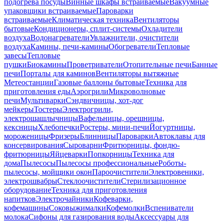
подогрева посуды
Винные шкафы встраиваемые
Вакуумные
упаковщики встраиваемые
Пароварки
встраиваемые
Климатическая техника
Вентиляторы
бытовые
Кондиционеры, сплит-системы
Охладители
воздуха
Водонагреватели
Увлажнители, очистители
воздуха
Камины, печи-камины
Обогреватели
Тепловые
завесы
Тепловые
пушки
Биокамины
Проветриватели
Отопительные печи
Банные
печи
Порталы для каминов
Вентиляторы вытяжные
Метеостанции
Газовые баллоны бытовые
Техника для
приготовления еды
Аэрогрили
Микроволновые
печи
Мультиварки
Сэндвичницы, хот-дог
мейкеры
Тостеры
Электрогрили,
электрошашлычницы
Вафельницы, орешницы,
кексницы
Хлебопечки
Ростеры, мини-печи
Йогуртницы,
мороженицы
Фризеры
Блинницы
Пароварки
Автоклавы для
консервирования
Сыроварни
Фритюрницы, фондю-
фритюрницы
Яйцеварки
Попкорницы
Техника для
дома
Пылесосы
Пылесосы профессиональные
Роботы-
пылесосы, мойщики окон
Пароочистители
Электровеники,
электрошвабры
Стеклоочистители
Стерилизационное
оборудование
Техника для приготовления
напитков
Электрочайники
Кофеварки,
кофемашины
Соковыжималки
Кофемолки
Вспениватели
молока
Сифоны для газирования воды
Аксессуары для