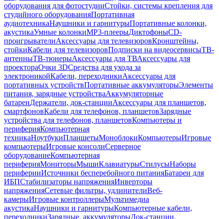
оборудования для фотостудии
Стойки, системы крепления для
студийного оборудования
Портативная
аудиотехника
Наушники и гарнитуры
Портативные колонки,
акустика
Умные колонки
MP3-плееры
Диктофоны
CD-
проигрыватели
Аксессуары для телевизоров
Кронштейны,
стойки
Кабели для телевизоров
Подписки на видеосервисы
ТВ-
антенны
ТВ-тюнеры
Аксессуары для ТВ
Аксессуары для
проектора
Очки 3D
Средства для ухода за
электроникой
Кабели, переходники
Аксессуары для
портативных устройств
Портативные аккумуляторы
Элементы
питания, зарядные устройства
Аккумуляторные
батареи
Держатели, док-станции
Аксессуары для планшетов,
смартфонов
Кабели для телефонов, планшетов
Зарядные
устройства для телефонов, планшетов
Компьютеры и
периферия
Компьютерная
техника
Ноутбуки
Планшеты
Моноблоки
Компьютеры
Игровые
компьютеры
Игровые консоли
Серверное
оборудование
Компьютерная
периферия
Мониторы
Мыши
Клавиатуры
Стилусы
Наборы
периферии
Источники бесперебойного питания
Батареи для
ИБП
Стабилизаторы напряжения
Инверторы
напряжения
Сетевые фильтры, удлинители
Веб-
камеры
Игровые контроллеры
Мультимедиа
акустика
Наушники и гарнитуры
Компьютерные кабели,
переходники
Зарядные, аккумуляторы
Док-станции,