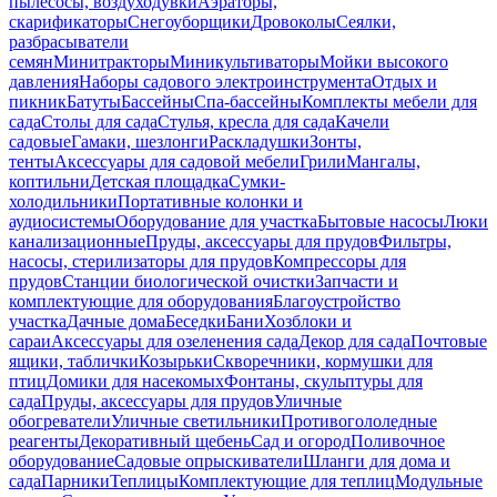
пылесосы, воздуходувки
Аэраторы,
скарификаторы
Снегоуборщики
Дровоколы
Сеялки,
разбрасыватели
семян
Минитракторы
Миникультиваторы
Мойки высокого
давления
Наборы садового электроинструмента
Отдых и
пикник
Батуты
Бассейны
Спа-бассейны
Комплекты мебели для
сада
Столы для сада
Стулья, кресла для сада
Качели
садовые
Гамаки, шезлонги
Раскладушки
Зонты,
тенты
Аксессуары для садовой мебели
Грили
Мангалы,
коптильни
Детская площадка
Сумки-
холодильники
Портативные колонки и
аудиосистемы
Оборудование для участка
Бытовые насосы
Люки
канализационные
Пруды, аксессуары для прудов
Фильтры,
насосы, стерилизаторы для прудов
Компрессоры для
прудов
Станции биологической очистки
Запчасти и
комплектующие для оборудования
Благоустройство
участка
Дачные дома
Беседки
Бани
Хозблоки и
сараи
Аксессуары для озеленения сада
Декор для сада
Почтовые
ящики, таблички
Козырьки
Скворечники, кормушки для
птиц
Домики для насекомых
Фонтаны, скульптуры для
сада
Пруды, аксессуары для прудов
Уличные
обогреватели
Уличные светильники
Противогололедные
реагенты
Декоративный щебень
Сад и огород
Поливочное
оборудование
Садовые опрыскиватели
Шланги для дома и
сада
Парники
Теплицы
Комплектующие для теплиц
Модульные