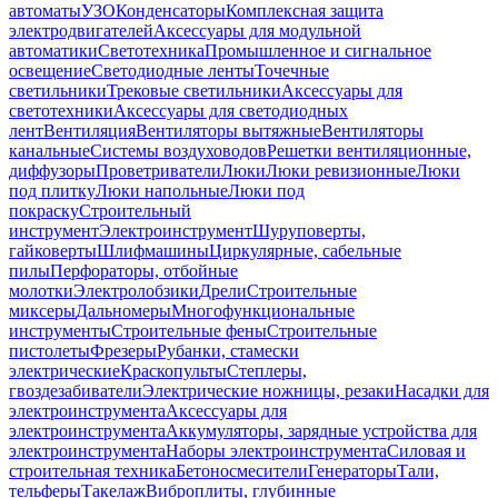
автоматы
УЗО
Конденсаторы
Комплексная защита
электродвигателей
Аксессуары для модульной
автоматики
Светотехника
Промышленное и сигнальное
освещение
Светодиодные ленты
Точечные
светильники
Трековые светильники
Аксессуары для
светотехники
Аксессуары для светодиодных
лент
Вентиляция
Вентиляторы вытяжные
Вентиляторы
канальные
Системы воздуховодов
Решетки вентиляционные,
диффузоры
Проветриватели
Люки
Люки ревизионные
Люки
под плитку
Люки напольные
Люки под
покраску
Строительный
инструмент
Электроинструмент
Шуруповерты,
гайковерты
Шлифмашины
Циркулярные, сабельные
пилы
Перфораторы, отбойные
молотки
Электролобзики
Дрели
Строительные
миксеры
Дальномеры
Многофункциональные
инструменты
Строительные фены
Строительные
пистолеты
Фрезеры
Рубанки, стамески
электрические
Краскопульты
Степлеры,
гвоздезабиватели
Электрические ножницы, резаки
Насадки для
электроинструмента
Аксессуары для
электроинструмента
Аккумуляторы, зарядные устройства для
электроинструмента
Наборы электроинструмента
Силовая и
строительная техника
Бетоносмесители
Генераторы
Тали,
тельферы
Такелаж
Виброплиты, глубинные