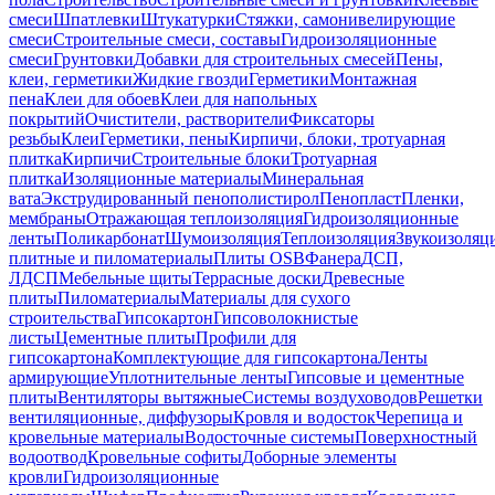
смеси
Шпатлевки
Штукатурки
Стяжки, самонивелирующие
смеси
Строительные смеси, составы
Гидроизоляционные
смеси
Грунтовки
Добавки для строительных смесей
Пены,
клеи, герметики
Жидкие гвозди
Герметики
Монтажная
пена
Клеи для обоев
Клеи для напольных
покрытий
Очистители, растворители
Фиксаторы
резьбы
Клеи
Герметики, пены
Кирпичи, блоки, тротуарная
плитка
Кирпичи
Строительные блоки
Тротуарная
плитка
Изоляционные материалы
Минеральная
вата
Экструдированный пенополистирол
Пенопласт
Пленки,
мембраны
Отражающая теплоизоляция
Гидроизоляционные
ленты
Поликарбонат
Шумоизоляция
Теплоизоляция
Звукоизоляц
плитные и пиломатериалы
Плиты OSB
Фанера
ДСП,
ЛДСП
Мебельные щиты
Террасные доски
Древесные
плиты
Пиломатериалы
Материалы для сухого
строительства
Гипсокартон
Гипсоволокнистые
листы
Цементные плиты
Профили для
гипсокартона
Комплектующие для гипсокартона
Ленты
армирующие
Уплотнительные ленты
Гипсовые и цементные
плиты
Вентиляторы вытяжные
Системы воздуховодов
Решетки
вентиляционные, диффузоры
Кровля и водосток
Черепица и
кровельные материалы
Водосточные системы
Поверхностный
водоотвод
Кровельные софиты
Доборные элементы
кровли
Гидроизоляционные