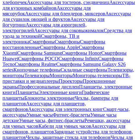
хлебопечек
Аксессуары для тостеров, сэндвичниц
Аксессуары
для кухонных комбайнов
Аксессуары для
мясорубок
Аксессуары для блендеров, миксеров
Аксессуары
для сушилок овощей и фруктов
Аксессуары для
йогуртниц
Аксессуары для аэрогрилей,
электрогрилей
Аксессуары для соковыжималок
Средства для
ухода за техникой
Смартфоны, ТВ и
электроника
Смартфоны
Смартфоны
Смартфоны
восстановленные
Смартфоны Apple
Смартфоны
Xiaomi
Смартфоны Samsung
Смартфоны Honor
Смартфоны
Huawei
Смартфоны POCO
Смартфоны Infinix
Смартфоны
Tecno
Смартфоны Realme
Смартфоны Samsung Galaxy S26
series
Кнопочные телефоны
Складные смартфоны
Телевизоры,
мониторы
Телевизоры
Мониторы
Мониторы-телевизоры
ТВ-
приставки и медиаплееры
Проекторы
Проекционные
экраны
Профессиональные дисплеи
Планшеты, электронные
книги
Планшеты
Электронные книги
Графические
планшеты
Блокноты электронные
Чехлы, бамперы для
планшетов
Аксессуары для планшетов,
смартфонов
Аксессуары для электронных книг
Смарт-часы,
аксессуары
Умные часы
Фитнес-браслеты
Умные часы
детские
Умные часы, фитнес-браслеты
Ремешки, аксессуары
для умных часов
Кабели для умных часов
Аксессуары для
смартфонов, планшетов
Зарядные устройства для телефонов,
планшетов
Чехлы, защитные стекла для телефонов
Чехлы для