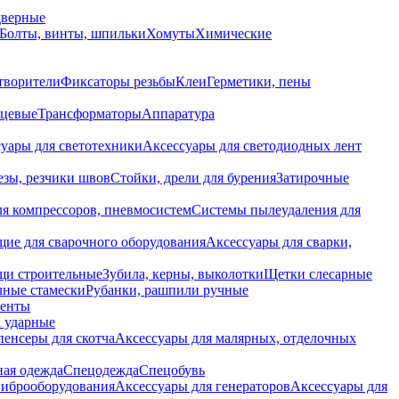
дверные
Болты, винты, шпильки
Хомуты
Химические
творители
Фиксаторы резьбы
Клеи
Герметики, пены
нцевые
Трансформаторы
Аппаратура
уары для светотехники
Аксессуары для светодиодных лент
езы, резчики швов
Стойки, дрели для бурения
Затирочные
ля компрессоров, пневмосистем
Системы пылеудаления для
ие для сварочного оборудования
Аксессуары для сварки,
щи строительные
Зубила, керны, выколотки
Щетки слесарные
чные стамески
Рубанки, рашпили ручные
енты
 ударные
енсеры для скотча
Аксессуары для малярных, отделочных
ная одежда
Спецодежда
Спецобувь
виброоборудования
Аксессуары для генераторов
Аксессуары для