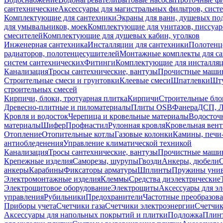
сантехнические
Аксессуары для магистральных фильтров, сист
Комплектующие для сантехники
Экраны для ванн, душевых по
для умывальников, моек
Комплектующие для унитазов, писсуар
смесителей
Комплектующие для душевых кабин, уголков
Инженерная сантехника
Инсталляции для сантехники
Полотенц
радиаторов, полотенцесушителей
Монтажные комплекты для с
систем сантехнических
Фитинги
Комплектующие для инсталля
Канализация
Тросы сантехнические, вантузы
Прочистные маши
Строительные смеси и грунтовки
Клеевые смеси
Шпатлевки
Шту
строительных смесей
Кирпичи, блоки, тротуарная плитка
Кирпичи
Строительные бло
Древесно-плитные и пиломатериалы
Плиты OSB
Фанера
ДСП, 
Кровля и водосток
Черепица и кровельные материалы
Водосточ
материалы
Шифер
Профнастил
Рулонная кровля
Кровельная вен
Отопление
Отопительные котлы
Газовые колонки
Камины, печи
антиобледенения
Управление климатической техникой
Канализация
Тросы сантехнические, вантузы
Прочистные маши
Крепежные изделия
Саморезы, шурупы
Гвозди
Анкеры, дюбели
анкеры
Карабины
Фиксаторы арматуры
Шплинты
Пружины унив
Электромонтажные изделия
Клеммы
Средства диэлектрические
Электрощитовое оборудование
Электрощиты
Аксессуары для э
управления
Рубильники
Предохранители
Частотные преобразов
Приборы учета
Счетчики газа
Счетчики электроэнергии
Счетчи
Аксессуары для напольных покрытий и плитки
Подложка
Плинт