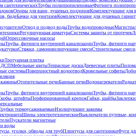
ем сантехнических
Трубы полипропиленовые
Фитинги полипроп
ддонов
Опоры для ванн, душевых поддонов
Комплектующие для 
ов, биде
Бачки для унитазов
Комплектующие для душевых гарнит
есушители
Отвод и подвод воды
Трубы водопроводные
Магистрал
антехники
Регулирующая арматура
Системы защиты от протечек
Л
ций
Опрессовочные насосы
ны
Трубы, фитинги внутренней канализации
Трубы, фитинги на
катурки
Стяжки, самонивелирующие смеси
Строительные смеси,
ки
Тротуарная плитка
ЛДСП
Мебельные щиты
Террасные доски
Древесные плиты
Пилом
ные системы
Поверхностный водоотвод
Кровельные софиты
Добо
тиляция
-камины
Отопительные печи
Банные печи
Водонагреватели
Радиат
ны
Трубы, фитинги внутренней канализации
Трубы, фитинги на
Скобы, штифты
Перфорированный крепеж
Гайки, шайбы
Заклепки
ерсальные
Трубки термоусаживаемые
Изолирующие зажимы
лектрощита
Шины электротехнические
Выключатели путевые, ко
атели
Пускатели магнитные
ки воды
усы, уголки, обводы для труб
Плинтусы для сантехники
Фуги дл