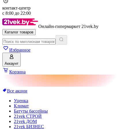
контакт-центр
с
8:00
до
22:00
Онлайн-гипермаркет 21vek.by
Каталог товаров
Избранное
Аккаунт
Корзина
Все акции
Уценка
Климат
Батуты бассейны
21vek СТРОЙ
21vek ДОМ
21vek БИЗНЕС