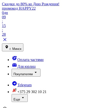
Скидки до 80% ко Дню Рождения!
промокод HAPPY22
0
дн
09
:
15
:
28
г. Минск
Оплата частями
Для юрлиц
Покупателям
Telegram
+375 29
302 10 21
Еще