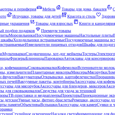
ьютеры и периферия
Мебель
Товары для дома, бакалея
С
мото
Игрушки, товары для детей
Красота и стиль
Здоров
рные украшения
Товары для взрослых
Книги и канцеляри
й подбор подарков
Премиум товары
плиты
Морозильники
Посудомоечные машины
Настольные плиты
 шкафы
Холодильники встраиваемые
Посудомоечные машины вс
встраиваемые
Измельчители пищевых отходов
Шкафы для подогр
чи
Мультиварки
Сэндвичницы, хот-дог мейкеры
Тостеры
Электрог
еницы
Фризеры
Блинницы
Пароварки
Автоклавы для консервиров
ки, кофемашины
Соковыжималки
Кофемолки
Вспениватели молок
ны, измельчители
Планетарные миксеры
Миксеры
Мясорубки
Лом
и фруктов
Вакууматоры
Открывалки, картофелечистки
Проращива
вых печей
Вакуумные пакеты, контейнеры
Аксессуары для кофе
ессуары для мясорубок
Аксессуары для блендеров, миксеров
Аксе
ры для соковыжималок
Средства для ухода за техникой
зоры
ТВ-приставки и медиаплееры
Проекторы
Проекционные эк
сы детские
Умные часы, фитнес-браслеты
Ремешки, аксессуары дл
рты памяти
Объективы
Вспышки
Аксессуары для камер
Сумки и ч
орамки
студии
Студийное освещение
Насадки светоформирующие для фо