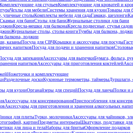
Комплектующие для стульев
Комплектующие для кроватей и кро
итура
Чехлы для мебели
Системы хранения для кухни
Товары для 
, уличные столы
Комплекты мебели для сада
Гамаки, шезлонги
Ка
Скамьи для бани
Столы для бани
Журнальные столики для бани
лоджии
Кресла-мешки для балкона
Кресла подвесные, стулья садо
оджии
Журнальные столы, столы-книги
Тумбы для балкона, лодж
я балкона, лоджии
ши, казаны
Посуда для СВЧ
Крышки и аксессуары для посуды
Гаст
орячих напитков
Посуда для подачи и хранения напитков
Столовы
Посуда для запекания
Аксессуары для выпечки
Бумага, фольга, р
хранения напитков
Аксессуары для приготовления коктейлей
Аксе
ожей
Ножеточки и комплектующие
ки
Разделочные доски
Кухонные термометры, таймеры
Дуршлаги, 
ры для кухни
Органайзеры для специй
Посуда для ланча
Полки и 
ия
Аксессуары для консервирования
Приспособления для консер
ков
Аксессуары для приготовления и хранения алкогольных напи
йники для плиты
Турки, молочники
Аксессуары для чайников, э
отографий, картин
Предметы интерьера
Шкатулки, подставки дл
етики для лица и тела
Наборы для бритья
Оформление подарков
льтры для воды
Фильтры-кувшины
Картриджи, комплектующие д