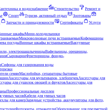
антехника и водоснабжение
Строительство
Ремонт и
ье
Спорт
Туризм, активный отдых
Зоотовары
я
Запчасти и принадлежности
Сертификаты
Услуги
Винные шкафы
Мини-холодильники
траиваемые
Микроволновые печи встраиваемые
Кофемашины
ева посуды
Винные шкафы встраиваемые
Вакуумные
рили, электрошашлычницы
Вафельницы, орешницы,
ания
Сыроварни
Фритюрницы, фондю-
а
Сифоны для газирования воды
терезки
тели семян
Маслобойки, сепараторы бытовые
машин
Аксессуары для мультиварок, хлебопечек
Аксессуары для
ссуары для сушилок овощей и фруктов
Аксессуары для
раны
Профессиональные дисплеи
я умных часов
Кабели для умных часов
ехлы для камер
Зарядные устройства, аккумуляторы для фото,
тостудии
Фотозонты, отражатели
Оборудование для предметной