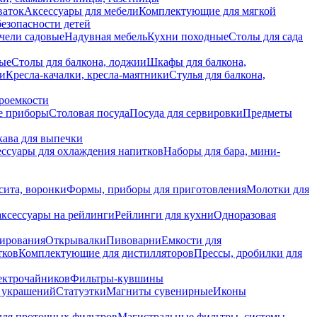
ваток
Аксессуары для мебели
Комплектующие для мягкой
безопасности детей
чели садовые
Надувная мебель
Кухни походные
Столы для сада
вые
Столы для балкона, лоджии
Шкафы для балкона,
ии
Кресла-качалки, кресла-маятники
Стулья для балкона,
роемкости
е приборы
Столовая посуда
Посуда для сервировки
Предметы
укава для выпечки
ссуары для охлаждения напитков
Наборы для бара, мини-
сита, воронки
Формы, приборы для приготовления
Молотки для
аксессуары на рейлинги
Рейлинги для кухни
Одноразовая
вирования
Открывалки
Пивоварни
Емкости для
тков
Комплектующие для дистилляторов
Прессы, дробилки для
лектрочайников
Фильтры-кувшины
я украшений
Статуэтки
Магниты сувенирные
Иконы
ля проточных фильтров
Магистральные фильтры, системы