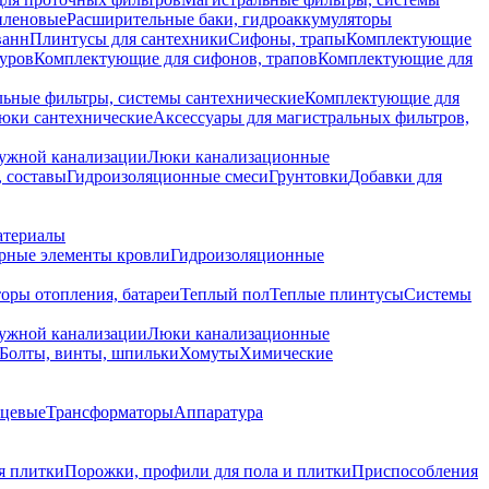
иленовые
Расширительные баки, гидроаккумуляторы
ванн
Плинтусы для сантехники
Сифоны, трапы
Комплектующие
уров
Комплектующие для сифонов, трапов
Комплектующие для
ьные фильтры, системы сантехнические
Комплектующие для
юки сантехнические
Аксессуары для магистральных фильтров,
ружной канализации
Люки канализационные
 составы
Гидроизоляционные смеси
Грунтовки
Добавки для
атериалы
рные элементы кровли
Гидроизоляционные
оры отопления, батареи
Теплый пол
Теплые плинтусы
Системы
ружной канализации
Люки канализационные
Болты, винты, шпильки
Хомуты
Химические
нцевые
Трансформаторы
Аппаратура
я плитки
Порожки, профили для пола и плитки
Приспособления