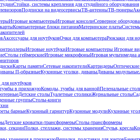
студии
Стойки, системы крепления для студийного оборудования
елевизоров
Подписки на видеосервисы
ТВ-антенны
ТВ-тюнеры
Ак
теры
Игровые компьютеры
Игровые консоли
Серверное оборудов
карты
Компьютерные блоки питания
Материнские платы
Системы
накопителей
ов
Аксессуары для ноутбуков
Очки для компьютера
Рюкзаки для но
контроллеры
Игровые ноутбуки
Игровые компьютеры
Игровые ви
ие
Столы геймерские
Игровые микрофоны
Игровая мультимедиа 
ониторов
диски
Карты памяти
Сетевые накопители
Картридеры
Оптические
иваны П-образные
Кухонные уголки, диваны
Диваны модульные
 для ноутбуков
тумбы в прихожую
Комоды, тумбы для ванной
Пеленальные стол
ьютерные
Детские столы
Туалетные столики
Журнальные столы
Са
денные группы
Столы-книги
ухни
уреты барные
Кухонный гарнитур
Кухонные модули
Кухонные угол
ры
Детские кроватки-трансформеры
Столы-трансформеры
ки, секции
Полки, стеллажи, системы хранения
Стулья, кресла
Ко
емы хранения в прихожую
Вешалки, подставки для зонтов
Банкет