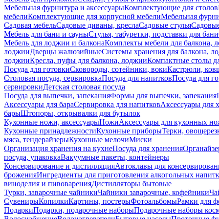
Мебельная фурнитура и аксессуары
Комплектующие для столов
мебели
Комплектующие для корпусной мебели
Мебельная фурн
Садовая мебель
Садовые диваны, кресла
Садовые стулья
Садовые
Мебель для бани и сауны
Стулья, табуретки, подставки для бани
Мебель для лоджии и балкона
Комплекты мебели для балкона, 
лоджии
Дверцы жалюзийные
Системы хранения для балкона, л
лоджии
Кресла, пуфы для балкона, лоджии
Компактные столы дл
Посуда для готовки
Сковороды, сотейники, воки
Кастрюли, ков
Столовая посуда, сервировка
Посуда для напитков
Посуда для г
сервировки
Детская столовая посуда
Посуда для выпечки, запекания
Формы для выпечки, запекания
Аксессуары для бара
Сервировка для напитков
Аксессуары для 
бары
Штопоры, открывалки для бутылок
Кухонные ножи, аксессуары
Ножи
Аксессуары для кухонных н
Кухонные принадлежности
Кухонные приборы
Терки, овощерез
мяса, тендерайзеры
Кухонные мелочи
Миски
Организация хранения на кухне
Посуда для хранения
Органайзе
посуда, упаковка
Вакуумные пакеты, контейнеры
Консервирование и дистилляция
Автоклавы для консервирован
брожения
Ингредиенты для приготовления алкогольных напит
виноделия и пивоварения
Дистилляторы бытовые
Турки, заварочные чайники
Чайники заварочные, кофейники
Ча
Сувениры
Копилки
Картины, постеры
Фотоальбомы
Рамки для ф
Подарки
Подарки, подарочные наборы
Подарочные наборы косм
Водоснабжение
Водонагреватели
Бытовые насосы
Проточные фи