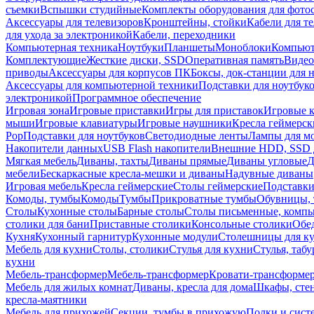
съемки
Вспышки студийные
Комплекты оборудования для фото
Аксессуары для телевизоров
Кронштейны, стойки
Кабели для т
для ухода за электроникой
Кабели, переходники
Компьютерная техника
Ноутбуки
Планшеты
Моноблоки
Компью
Комплектующие
Жесткие диски, SSD
Оперативная память
Видео
приводы
Аксессуары для корпусов ПК
Боксы, док-станции для 
Аксессуары для компьютерной техники
Подставки для ноутбук
электроникой
Программное обеспечение
Игровая зона
Игровые приставки
Игры для приставок
Игровые 
мыши
Игровые клавиатуры
Игровые наушники
Кресла геймерск
Pop
Подставки для ноутбуков
Светодиодные ленты
Лампы для м
Накопители данных
USB Flash накопители
Внешние HDD, SSD 
Мягкая мебель
Диваны, тахты
Диваны прямые
Диваны угловые
Д
мебели
Бескаркасные кресла-мешки и диваны
Надувные диваны
Игровая мебель
Кресла геймерские
Столы геймерские
Подставки
Комоды, тумбы
Комоды
Тумбы
Прикроватные тумбы
Обувницы, 
Столы
Кухонные столы
Барные столы
Столы письменные, комп
столики для бани
Приставные столики
Консольные столики
Обе
Кухня
Кухонный гарнитур
Кухонные модули
Столешницы для к
Мебель для кухни
Столы, столики
Стулья для кухни
Стулья, таб
кухни
Мебель-трансформер
Мебель-трансформер
Кровати-трансформе
Мебель для жилых комнат
Диваны, кресла для дома
Шкафы, стен
кресла-маятники
Мебель для прихожей
Секции, тумбы в прихожую
Полки и сист