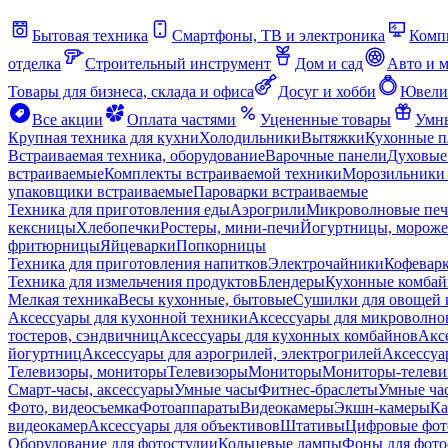
Бытовая техника
Смартфоны, ТВ и электроника
Комп
отделка
Строительный инструмент
Дом и сад
Авто и 
Товары для бизнеса, склада и офиса
Досуг и хобби
Ювели
Все акции
Оплата частями
Уцененные товары
Умны
Крупная техника для кухни
Холодильники
Вытяжки
Кухонные 
Встраиваемая техника, оборудование
Варочные панели
Духовые
встраиваемые
Комплекты встраиваемой техники
Морозильники 
упаковщики встраиваемые
Пароварки встраиваемые
Техника для приготовления еды
Аэрогрили
Микроволновые пе
кексницы
Хлебопечки
Ростеры, мини-печи
Йогуртницы, морож
фритюрницы
Яйцеварки
Попкорницы
Техника для приготовления напитков
Электрочайники
Кофевар
Техника для измельчения продуктов
Блендеры
Кухонные комбай
Мелкая техника
Весы кухонные, бытовые
Сушилки для овощей 
Аксессуары для кухонной техники
Аксессуары для микроволно
тостеров, сэндвичниц
Аксессуары для кухонных комбайнов
Акс
йогуртниц
Аксессуары для аэрогрилей, электрогрилей
Аксессуа
Телевизоры, мониторы
Телевизоры
Мониторы
Мониторы-телеви
Смарт-часы, аксессуары
Умные часы
Фитнес-браслеты
Умные ча
Фото, видеосъемка
Фотоаппараты
Видеокамеры
Экшн-камеры
Ка
видеокамер
Аксессуары для объективов
Штативы
Цифровые фот
Оборудование для фотостудии
Кольцевые лампы
Фоны для фото