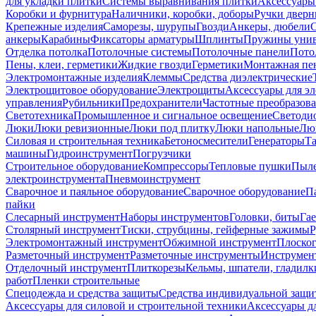
для укладки плитки
Системы выравнивания плитки
Аксессуары
Коробки и фурнитура
Наличники, коробки, доборы
Ручки дверн
Крепежные изделия
Саморезы, шурупы
Гвозди
Анкеры, дюбели
анкеры
Карабины
Фиксаторы арматуры
Шплинты
Пружины унив
Отделка потолка
Потолочные системы
Потолочные панели
Пото
Пены, клеи, герметики
Жидкие гвозди
Герметики
Монтажная пе
Электромонтажные изделия
Клеммы
Средства диэлектрические
Электрощитовое оборудование
Электрощиты
Аксессуары для э
управления
Рубильники
Предохранители
Частотные преобразов
Светотехника
Промышленное и сигнальное освещение
Светоди
Люки
Люки ревизионные
Люки под плитку
Люки напольные
Люк
Силовая и строительная техника
Бетоносмесители
Генераторы
Та
машины
Гидроинструмент
Погрузчики
Строительное оборудование
Компрессоры
Тепловые пушки
Пыле
электроинструмента
Пневмоинструмент
Сварочное и паяльное оборудование
Сварочное оборудование
П
пайки
Слесарный инструмент
Наборы инструментов
Головки, биты
Га
Столярный инструмент
Тиски, струбцины, гейферные зажимы
Р
Электромонтажный инструмент
Обжимной инструмент
Плоског
Разметочный инструмент
Разметочные инструменты
Инструмент
Отделочный инструмент
Плиткорезы
Кельмы, шпатели, гладилк
работ
Пленки строительные
Спецодежда и средства защиты
Средства индивидуальной защ
Аксессуары для силовой и строительной техники
Аксессуары дл